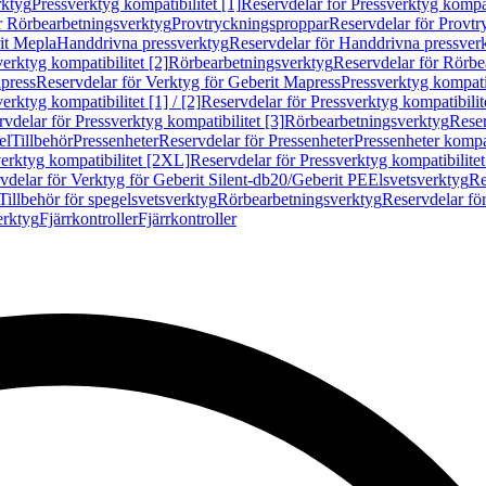
rktyg
Pressverktyg kompatibilitet [1]
Reservdelar för Pressverktyg kompati
r Rörbearbetningsverktyg
Provtryckningsproppar
Reservdelar för Provt
it Mepla
Handdrivna pressverktyg
Reservdelar för Handdrivna pressver
erktyg kompatibilitet [2]
Rörbearbetningsverktyg
Reservdelar för Rörbe
press
Reservdelar för Verktyg för Geberit Mapress
Pressverktyg kompatib
erktyg kompatibilitet [1] / [2]
Reservdelar för Pressverktyg kompatibilitet
vdelar för Pressverktyg kompatibilitet [3]
Rörbearbetningsverktyg
Reser
el
Tillbehör
Pressenheter
Reservdelar för Pressenheter
Pressenheter kompat
erktyg kompatibilitet [2XL]
Reservdelar för Pressverktyg kompatibilite
vdelar för Verktyg för Geberit Silent-db20/Geberit PE
Elsvetsverktyg
Re
Tillbehör för spegelsvetsverktyg
Rörbearbetningsverktyg
Reservdelar fö
erktyg
Fjärrkontroller
Fjärrkontroller