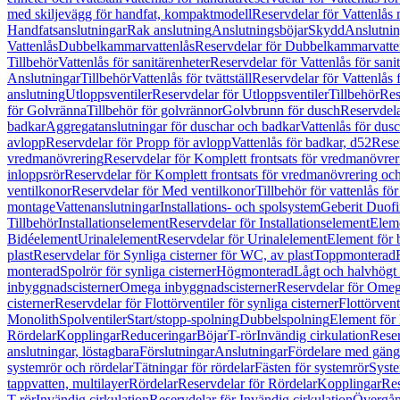
med skiljevägg för handfat, kompaktmodell
Reservdelar för Vattenlås
Handfatsanslutningar
Rak anslutning
Anslutningsböjar
Skydd
Anslutnin
Vattenlås
Dubbelkammarvattenlås
Reservdelar för Dubbelkammarvatte
Tillbehör
Vattenlås för sanitärenheter
Reservdelar för Vattenlås för sani
Anslutningar
Tillbehör
Vattenlås för tvättställ
Reservdelar för Vattenlås fö
anslutning
Utloppsventiler
Reservdelar för Utloppsventiler
Tillbehör
Res
för Golvränna
Tillbehör för golvrännor
Golvbrunn för dusch
Reservdela
badkar
Aggregatanslutningar för duschar och badkar
Vattenlås för dus
avlopp
Reservdelar för Propp för avlopp
Vattenlås för badkar, d52
Reser
vredmanövrering
Reservdelar för Komplett frontsats för vredmanövrer
inloppsrör
Reservdelar för Komplett frontsats för vredmanövrering och
ventilkonor
Reservdelar för Med ventilkonor
Tillbehör för vattenlås fö
montage
Vattenanslutningar
Installations- och spolsystem
Geberit Duof
Tillbehör
Installationselement
Reservdelar för Installationselement
Elem
Bidéelement
Urinalelement
Reservdelar för Urinalelement
Element för 
plast
Reservdelar för Synliga cisterner för WC, av plast
Toppmonterad
monterad
Spolrör för synliga cisterner
Högmonterad
Lågt och halvhögt
inbyggnadscisterner
Omega inbyggnadscisterner
Reservdelar för Omeg
cisterner
Reservdelar för Flottörventiler för synliga cisterner
Flottörvent
Monolith
Spolventiler
Start/stopp-spolning
Dubbelspolning
Element för 
Rördelar
Kopplingar
Reduceringar
Böjar
T-rör
Invändig cirkulation
Reser
anslutningar, löstagbara
Förslutningar
Anslutningar
Fördelare med gäng
systemrör och rördelar
Tätningar för rördelar
Fästen för systemrör
Syst
tappvatten, multilayer
Rördelar
Reservdelar för Rördelar
Kopplingar
Res
T-rör
Invändig cirkulation
Reservdelar för Invändig cirkulation
Övergång