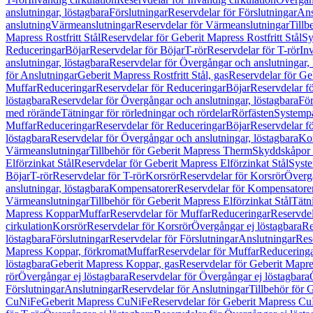
anslutningar, löstagbara
Förslutningar
Reservdelar för Förslutningar
Ans
anslutning
Värmeanslutningar
Reservdelar för Värmeanslutningar
Tillb
Mapress Rostfritt Stål
Reservdelar för Geberit Mapress Rostfritt Stål
Sy
Reduceringar
Böjar
Reservdelar för Böjar
T-rör
Reservdelar för T-rör
In
anslutningar, löstagbara
Reservdelar för Övergångar och anslutningar, 
för Anslutningar
Geberit Mapress Rostfritt Stål, gas
Reservdelar för Geb
Muffar
Reduceringar
Reservdelar för Reduceringar
Böjar
Reservdelar f
löstagbara
Reservdelar för Övergångar och anslutningar, löstagbara
För
med rörände
Tätningar för rörledningar och rördelar
Rörfästen
Systemp
Muffar
Reduceringar
Reservdelar för Reduceringar
Böjar
Reservdelar f
löstagbara
Reservdelar för Övergångar och anslutningar, löstagbara
Ko
Värmeanslutningar
Tillbehör för Geberit Mapress Therm
Skyddskåpor 
Elförzinkat Stål
Reservdelar för Geberit Mapress Elförzinkat Stål
Syste
Böjar
T-rör
Reservdelar för T-rör
Korsrör
Reservdelar för Korsrör
Övergå
anslutningar, löstagbara
Kompensatorer
Reservdelar för Kompensatore
Värmeanslutningar
Tillbehör för Geberit Mapress Elförzinkat Stål
Tätn
Mapress Koppar
Muffar
Reservdelar för Muffar
Reduceringar
Reservdel
cirkulation
Korsrör
Reservdelar för Korsrör
Övergångar ej löstagbara
Re
löstagbara
Förslutningar
Reservdelar för Förslutningar
Anslutningar
Res
Mapress Koppar, förkromat
Muffar
Reservdelar för Muffar
Reducering
löstagbara
Geberit Mapress Koppar, gas
Reservdelar för Geberit Mapr
rör
Övergångar ej löstagbara
Reservdelar för Övergångar ej löstagbara
Förslutningar
Anslutningar
Reservdelar för Anslutningar
Tillbehör för
CuNiFe
Geberit Mapress CuNiFe
Reservdelar för Geberit Mapress C