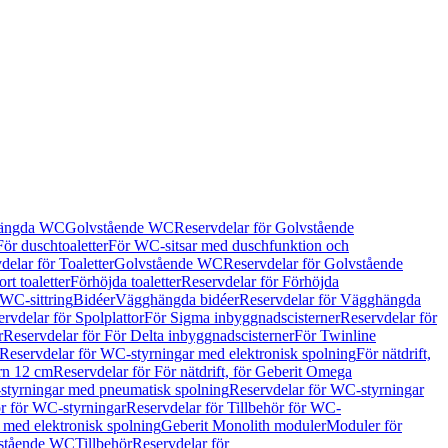
hängda WC
Golvstående WC
Reservdelar för Golvstående
För duschtoaletter
För WC-sitsar med duschfunktion och
delar för Toaletter
Golvstående WC
Reservdelar för Golvstående
rt toaletter
Förhöjda toaletter
Reservdelar för Förhöjda
 WC-sittring
Bidéer
Vägghängda bidéer
Reservdelar för Vägghängda
rvdelar för Spolplattor
För Sigma inbyggnadscisterner
Reservdelar för
r
Reservdelar för För Delta inbyggnadscisterner
För Twinline
Reservdelar för WC-styrningar med elektronisk spolning
För nätdrift,
ern 12 cm
Reservdelar för För nätdrift, för Geberit Omega
tyrningar med pneumatisk spolning
Reservdelar för WC-styrningar
ör för WC-styrningar
Reservdelar för Tillbehör för WC-
 med elektronisk spolning
Geberit Monolith moduler
Moduler för
vstående WC
Tillbehör
Reservdelar för