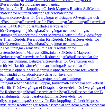
g
Reservdelar för Fördelare med gängad
Set skruv för flänskopplingar
Geberit Mapress Rostfritt Stål
Geberit
rvdelar för Muffar
Reduceringar
Reservdelar för
tagbara
Reservdelar för Övergångar ej löstagbara
Övergångar och
r
Förslutningar
Reservdelar för Förslutningar
Anslutningar
Reservdelar
mrör 1.4401
Rörnipplar
Muffar
Reservdelar för
för Övergångar ej löstagbara
Övergångar och anslutningar,
slutningar
Tillbehör för Geberit Mapress Rostfritt Stål
Skyddskåpor
ör Therm
Rördelar
Reservdelar för Rördelar
Muffar
Reservdelar för
för Övergångar ej löstagbara
Övergångar och anslutningar,
r Förslutningar
Värmeanslutningar
Reservdelar för
 systemrör
Geberit Mapress Elförzinkat Stål
Geberit Mapress
Reduceringar
Reservdelar för Reduceringar
Böjar
Reservdelar för
och anslutningar, löstagbara
Reservdelar för Övergångar och
r för Muffar för värme
Värmeanslutningar
Reservdelar för
Mapress Koppar
Geberit Mapress Koppar
Reservdelar för Geberit
rör
Invändig cirkulation
Reservdelar för Invändig
stagbara
Reservdelar för Övergångar och anslutningar,
utningar
Geberit Mapress Koppar, förkromat
Reservdelar för Geberit
lar för T-rör
Övergångar ej löstagbara
Reservdelar för Övergångar ej
för Reduceringar
Böjar
Reservdelar för Böjar
T-rör
Reservdelar för T-
 anslutningar, löstagbara
Förslutningar
Reservdelar för
n
Systempackningar
Set skruv för flänskopplingar
Geberit Mapress
rvdelar för Reduceringar
Böjar
Reservdelar för Böjar
T-rör
Reservdelar