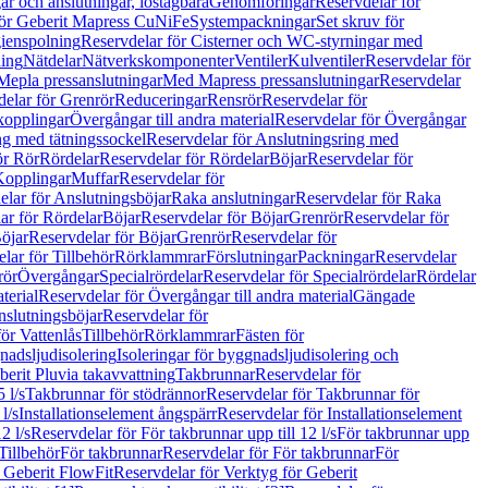
r och anslutningar, löstagbara
Genomföringar
Reservdelar för
för Geberit Mapress CuNiFe
Systempackningar
Set skruv för
ienspolning
Reservdelar för Cisterner och WC-styrningar med
ning
Nätdelar
Nätverkskomponenter
Ventiler
Kulventiler
Reservdelar för
Mepla pressanslutningar
Med Mapress pressanslutningar
Reservdelar
elar för Grenrör
Reduceringar
Rensrör
Reservdelar för
opplingar
Övergångar till andra material
Reservdelar för Övergångar
ng med tätningssockel
Reservdelar för Anslutningsring med
ör Rör
Rördelar
Reservdelar för Rördelar
Böjar
Reservdelar för
Kopplingar
Muffar
Reservdelar för
elar för Anslutningsböjar
Raka anslutningar
Reservdelar för Raka
ar för Rördelar
Böjar
Reservdelar för Böjar
Grenrör
Reservdelar för
öjar
Reservdelar för Böjar
Grenrör
Reservdelar för
lar för Tillbehör
Rörklammrar
Förslutningar
Packningar
Reservdelar
rör
Övergångar
Specialrördelar
Reservdelar för Specialrördelar
Rördelar
terial
Reservdelar för Övergångar till andra material
Gängade
slutningsböjar
Reservdelar för
ör Vattenlås
Tillbehör
Rörklammrar
Fästen för
gnadsljudisolering
Isoleringar för byggnadsljudisolering och
berit Pluvia takavvattning
Takbrunnar
Reservdelar för
 l/s
Takbrunnar för stödrännor
Reservdelar för Takbrunnar för
l/s
Installationselement ångspärr
Reservdelar för Installationselement
2 l/s
Reservdelar för För takbrunnar upp till 12 l/s
För takbrunnar upp
Tillbehör
För takbrunnar
Reservdelar för För takbrunnar
För
 Geberit FlowFit
Reservdelar för Verktyg för Geberit