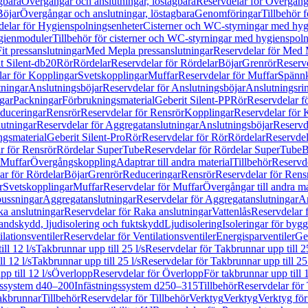
gbara
Övergångar och anslutningar, löstagbara
Reservdelar för Övergånga
Böjar
Övergångar och anslutningar, löstagbara
Genomföringar
Tillbehör 
delar för Hygienspolningsenheter
Cisterner och WC-styrningar med hyg
ygienmoduler
Tillbehör för cisterner och WC-styrningar med hygienspol
t pressanslutningar
Med Mepla pressanslutningar
Reservdelar för Med 
t Silent-db20
Rör
Rördelar
Reservdelar för Rördelar
Böjar
Grenrör
Reservd
ar för Kopplingar
Svetskopplingar
Muffar
Reservdelar för Muffar
Spännk
tningar
Anslutningsböjar
Reservdelar för Anslutningsböjar
Anslutningsri
gar
Packningar
Förbrukningsmaterial
Geberit Silent-PP
Rör
Reservdelar f
educeringar
Rensrör
Reservdelar för Rensrör
Kopplingar
Reservdelar för 
utningar
Reservdelar för Aggregatanslutningar
Anslutningsböjar
Reservd
ngsmaterial
Geberit Silent-Pro
Rör
Reservdelar för Rör
Rördelar
Reservdel
r för Rensrör
Rördelar SuperTube
Reservdelar för Rördelar SuperTube
B
 Muffar
Övergångskoppling
Adaptrar till andra material
Tillbehör
Reservde
ar för Rördelar
Böjar
Grenrör
Reduceringar
Rensrör
Reservdelar för Rens
r
Svetskopplingar
Muffar
Reservdelar för Muffar
Övergångar till andra ma
bussningar
Aggregatanslutningar
Reservdelar för Aggregatanslutningar
An
a anslutningar
Reservdelar för Raka anslutningar
Vattenlås
Reservdelar f
andskydd, ljudisolering och fuktskydd
Ljudisolering
Isoleringar för byg
ilationsventiler
Reservdelar för Ventilationsventiler
Energisparventiler
Ge
ll 12 l/s
Takbrunnar upp till 25 l/s
Reservdelar för Takbrunnar upp till 25
l 12 l/s
Takbrunnar upp till 25 l/s
Reservdelar för Takbrunnar upp till 25 
p till 12 l/s
Överlopp
Reservdelar för Överlopp
För takbrunnar upp till 1
gssystem d40–200
Infästningssystem d250–315
Tillbehör
Reservdelar för 
akbrunnar
Tillbehör
Reservdelar för Tillbehör
Verktyg
Verktyg
Verktyg för