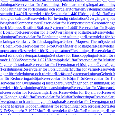
lutningar
Reservdelar för Anslutningar
Fördelare med gängad anslutnin
ehör
Tätningar för rörledningar och rördelar
Rörfästen
Systempackningar
stemrör 1.4401
Reservdelar för Systemrör 1.4401
Rörnipplar
Muffar
Rese
vändig cirkulation
Reservdelar för Invändig cirkulation
Övergångar ej lös
löstagbara
Kompensatorer
Reservdelar för Kompensatorer
Genomföringa
erit Mapress Rostfritt Stål, gas
Systemrör 1.4401
Reservdelar för Syste
ör Böjar
T-rör
Reservdelar för T-rör
Övergångar ej löstagbara
Reservdelar 
slutningar
Reservdelar för Förslutningar
Anslutningar
Reservdelar för An
ackningar
Set skruv för flänskopplingar
Geberit Mapress Therm
Systemr
ör Böjar
T-rör
Reservdelar för T-rör
Övergångar ej löstagbara
Reservdelar 
mpensatorer
Reservdelar för Kompensatorer
Förslutningar
Reservdelar fö
med rörände
Systempackningar
Set skruv för flänskopplingar
Fästen för
mrör 1.0034
Systemrör 1.0215
Rörnipplar
Muffar
Reservdelar för Muffar
ngar ej löstagbara
Reservdelar för Övergångar ej löstagbara
Övergångar 
r
Förslutningar
Reservdelar för Förslutningar
Muffar för värme
Reservdela
ingar för rörledningar och rördelar
Rörfästen
Systempackningar
Geberit 
ar för Reduceringar
Böjar
Reservdelar för Böjar
T-rör
Reservdelar för T-
servdelar för Övergångar ej löstagbara
Övergångar och anslutningar, lö
ervdelar för Anslutningar
Värmeanslutningar
Reservdelar för Värmeansl
ar
Reservdelar för Reduceringar
Böjar
Reservdelar för Böjar
T-rör
Reservde
ess Koppar, gas
Muffar
Reservdelar för Muffar
Reduceringar
Reservdelar 
Övergångar och anslutningar, löstagbara
Reservdelar för Övergångar och
 Geberit Mapress Koppar
Tätningar för rörledningar och rördelar
Rörfäste
uNiFe
Systemrör 2.1972
Muffar
Reservdelar för Muffar
Reduceringar
Rese