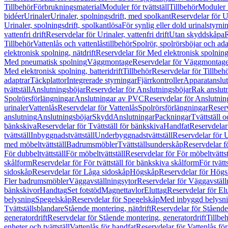
Tillbehör
Förbrukningsmaterial
Moduler för tvättställ
Tillbehör
Moduler 
bidéer
Urinaler
Urinaler, spolningsdrift, med spolkant
Reservdelar för U
Urinaler, spolningsdrift, spolkantlösa
För synlig eller dold urinalstyrni
vattenfri drift
Reservdelar för Urinaler, vattenfri drift
Utan skyddskåpa
R
Tillbehör
Vattenlås och vattenlåstillbehör
Spolrör, spolrörsböjar och ada
elektronisk spolning, nätdrift
Reservdelar för Med elektronisk spolning,
Med pneumatisk spolning
Väggmontage
Reservdelar för Väggmontag
Med elektronisk spolning, batteridrift
Tillbehör
Reservdelar för Tillbeh
adaptrar
Täckplattor
Integrerade styrningar
Fjärrkontroller
Apparatanslutn
tvättställ
Anslutningsböjar
Reservdelar för Anslutningsböjar
Rak anslut
Spolrörsförlängningar
Anslutningar av PVC
Reservdelar för Anslutni
urinaler
Vattenlås
Reservdelar för Vattenlås
Spolrörsförlängningar
Reserv
anslutning
Anslutningsböjar
Skydd
Anslutningar
Packningar
Tvättställ
bänkskiva
Reservdelar för Tvättställ för bänkskiva
Handfat
Reservdelar
tvättställ
Inbyggnadstvättställ
Underbyggnadstvättställ
Reservdelar för 
med möbeltvättställ
Badrumsmöbler
Tvättställsunderskåp
Reservdelar f
För dubbeltvättställ
För möbeltvättställ
Reservdelar för För möbeltvättst
skålform
Reservdelar för För tvättställ för bänkskiva skålform
För tvätt
sidoskåp
Reservdelar för Låga sidoskåp
Högskåp
Reservdelar för Hög
Fler badrumsmöbler
Väggavställningsytor
Reservdelar för Väggavställ
bänkskivor
Handtag
Set fotstöd
Magnettavlor
Eluttag
Reservdelar för El
belysning
Spegelskåp
Reservdelar för Spegelskåp
Med inbyggd belysn
Tvättställsblandare
Stående montering, nätdrift
Reservdelar för Stående
generatordrift
Reservdelar för Stående montering, generatordrift
Tillbe
enheter och tvättställ
Vattenlås för handfat
Reservdelar för Vattenlås fö