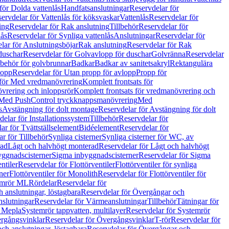
för Dolda vattenlås
Handfatsanslutningar
Reservdelar för
ervdelar för Vattenlås för köksvaskar
Vattenlås
Reservdelar för
ing
Reservdelar för Rak anslutning
Tillbehör
Reservdelar för
lås
Reservdelar för Synliga vattenlås
Anslutningar
Reservdelar för
lar för Anslutningsböjar
Rak anslutning
Reservdelar för Rak
duschar
Reservdelar för Golvavlopp för duschar
Golvränna
Reservdelar
lbehör för golvbrunnar
Badkar
Badkar av sanitetsakryl
Rektangulära
lopp
Reservdelar för Utan propp för avlopp
Propp för
 för Med vredmanövrering
Komplett frontsats för
vrering och inloppsrör
Komplett frontsats för vredmanövrering och
 Med PushControl tryckknappsmanövrering
Med
s
Avstängning för dolt montage
Reservdelar för Avstängning för dolt
elar för Installationssystem
Tillbehör
Reservdelar för
ar för Tvättställselement
Bidéelement
Reservdelar för
r för Tillbehör
Synliga cisterner
Synliga cisterner för WC, av
rad
Lågt och halvhögt monterad
Reservdelar för Lågt och halvhögt
yggnadscisterner
Sigma inbyggnadscisterner
Reservdelar för Sigma
ntiler
Reservdelar för Flottörventiler
Flottörventiler för synliga
ner
Flottörventiler för Monolith
Reservdelar för Flottörventiler för
emrör ML
Rördelar
Reservdelar för
 anslutningar, löstagbara
Reservdelar för Övergångar och
slutningar
Reservdelar för Värmeanslutningar
Tillbehör
Tätningar för
 Mepla
Systemrör tappvatten, multilayer
Reservdelar för Systemrör
rgångsvinklar
Reservdelar för Övergångsvinklar
T-rör
Reservdelar för
ch anslutningar, löstagbara
Reservdelar för Övergångar och