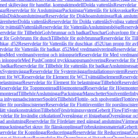
 med skiljevägg för handfat, kompaktmodell
Dolda vattenlås
Reservdelar 
gar
Reservdelar för Anslutningar
Packningar
Vattenlås för köksvaskar
Res
nlås
Diskhoanslutningar
Reservdelar för Diskhoanslutningar
Rak anslutn
tärenheter
Dolda vattenlås
Reservdelar för Dolda vattenlås
Synliga vatten
r tvättställ
Vattenlås
Reservdelar för Vattenlås
Anslutningsböjar
Reservde
ervdelar för Tillbehör
Golvbrunnar och badkar
Duschar
Golvavlopp för 
r för Golvbrunn för dusch
Tillbehör för golvbrunnar
Reservdelar för Til
chkar, d52
Reservdelar för Vattenlås för duschkar, d52
Utan propp för av
vdelar för Vattenlås för badkar, d52
Med vredmanövrering
Reservdelar
ing
Med vredmanövrering och inloppsrör
Reservdelar för Med vredmanö
 inloppsrör
Med PushControl tryckknappsmanövrering
Reservdelar för
r badkar
Reservdelar för Tillbehör för vattenlås för badkar
Anslutningssat
ix
Systemväggar
Reservdelar för Systemväggar
Installationssystem
Reservd
ent för WC
Reservdelar för Element för WC
Tvättställselement
Reservdel
belastningar
Reservdelar för Element för belastningar
Tillbehör
Reservdela
Reservdelar för Toppmonterad
Högmonterad
Reservdelar för Högmonte
 monterad
Tillbehör
Anslutningar
Packningar
Manschetter
Spolventiler
Inb
a inbyggnadscisterner
Spolrör
Tillbehör
Flottör- och spolventiler
Flottörve
iler för porslinscisterner
Reservdelar för Flottörventiler för porslinscister
lätt väggkonstruktion
Tillbehör
Försörjningssystem
Geberit FlowFit
Syst
vdelar för Invändig cirkulation
Övergångar ej löstagbara
Övergångar och
ad anslutning
Reservdelar för Fördelare med gängad anslutning
Värmean
empackningar
Set skruv för flänskopplingar
Förbrukningsmaterial
Geberit
ervdelar för Kopplingar
Reduceringar
Reservdelar för Reduceringar
Öve
ar ej löstagbara
Reservdelar för Övergångar ej löstagbara
Övergångar o