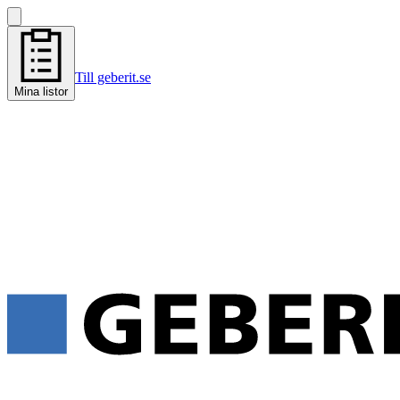
Till geberit.se
Mina listor