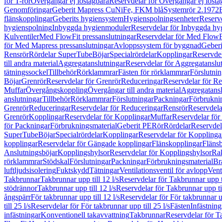
för T-rör
Övergångar ej löstagbara
Reservdelar för Övergångar ej lösta
Genomföringar
Geberit Mapress CuNiFe, FKM blå
Systemrör 2.1972
flänskopplingar
Geberits hygiensystem
Hygienspolningsenheter
Reserv
hygienspolning
Inbyggda hygienmoduler
Reservdelar för Inbyggda h
Kulventiler
Med FlowFit pressanslutningar
Reservdelar för Med FlowFi
för Med Mapress pressanslutningar
Avloppssystem för byggnad
Geberi
Rensrör
Rördelar SuperTube
Böjar
Specialrördelar
Kopplingar
Reservdel
till andra material
Aggregatanslutningar
Reservdelar för Aggregatanslu
tätningssockel
Tillbehör
Rörklammrar
Fästen för rörklammrar
Förslutnin
Böjar
Grenrör
Reservdelar för Grenrör
Reduceringar
Reservdelar för R
Muffar
Övergångskoppling
Övergångar till andra material
Aggregatansl
anslutningar
Tillbehör
Rörklammrar
Förslutningar
Packningar
Förbrukni
Grenrör
Reduceringar
Reservdelar för Reduceringar
Rensrör
Reservdela
Grenrör
Kopplingar
Reservdelar för Kopplingar
Muffar
Reservdelar för
för Packningar
Förbrukningsmaterial
Geberit PE
Rör
Rördelar
Reservdel
SuperTube
Böjar
Specialrördelar
Kopplingar
Reservdelar för Kopplinga
kopplingar
Reservdelar för Gängade kopplingar
Flänskopplingar
Fläns
Anslutningsböjar
Kopplingshylsor
Reservdelar för Kopplingshylsor
Rak
rörklammrar
Stödskal
Förslutningar
Packningar
Förbrukningsmaterial
Br
luftljudsisolering
Fuktskydd
Tätningar
Ventilationsventil för avlopp
Vent
Takbrunnar
Takbrunnar upp till 12 l/s
Reservdelar för Takbrunnar upp ti
stödrännor
Takbrunnar upp till 12 l/s
Reservdelar för Takbrunnar upp til
ångspärr
För takbrunnar upp till 12 l/s
Reservdelar för För takbrunnar up
till 25 l/s
Reservdelar för För takbrunnar upp till 25 l/s
Fästen
Infästnin
infästningar
Konventionell takavvattning
Takbrunnar
Reservdelar för T