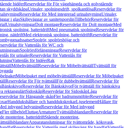
tående bidéer
Reservdelar för För vägghängda och golvstående
Utan skyddskåpa
Urinaler, spolningsdrift, spolkantlösa
Reservdelar för
nalstyrning
Reservdelar för Med integrerad urinalstyrning
Urinaler,
äggar i glas
Skiljeväggar av sanitetsporslin
Tillbehör
Reservdelar för
rial
Urinalstyrningar
Dolt montage
Reservdelar för Dolt montage
Med
onisk spolning, batteridrift
Med pneumatisk spolning
Reservdelar för
ing, nätdrift
Med elektronisk spolning, batteridrift
Reservdelar för
h ombyggnadssatser
Spolrör, spolrörsböjar och
servdelar för Vattenlås för WC och
utningssats
Spolrörsförlängningar
Reservdelar för
enlås för urinaler
Reservdelar för Vattenlås för
lutning
Vattenlås för bidéer
Rak
ttställ
Möbeltvättställ
Reservdelar för Möbeltvättställ
Tvättställ för
nbyggda
belpaket
Möbelpaket med möbeltvättställ
Reservdelar för Möbelpaket
täll
Reservdelar för För tvättställ
För dubbeltvättställ
Reservdelar för
a
Bänkskivor
Reservdelar för Bänkskivor
För tvättställ för bänkskiva
va rektangulärt
Sidoskåp
Reservdelar för Sidoskåp
Låga
eservdelar för Hängande skåp
Fler badrumsmöbler
Reservdelar för
oxar
Handdukshållare och handdukskrokar
Ljuselement
Hållare för
Med inbyggd belysning
Reservdelar för Med inbyggd
g
Fler tillbehör
Eluttag
Armaturer
Tvättställsblandare
Reservdelar för
de montering, batteridrift
Stående montering,
ättställsblandare
Apparatanslutningar för tvättområde, köksvask,
 handfat
Reservdelar för Vattenlås med skiljevägg för handfat
Vattenlås