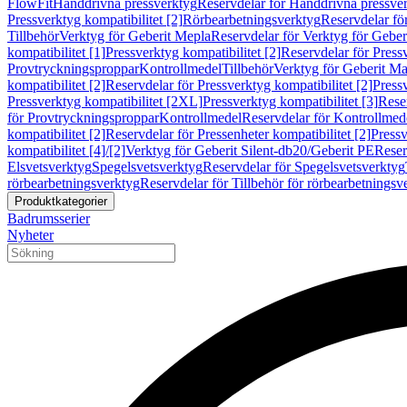
FlowFit
Handdrivna pressverktyg
Reservdelar för Handdrivna pressve
Pressverktyg kompatibilitet [2]
Rörbearbetningsverktyg
Reservdelar fö
Tillbehör
Verktyg för Geberit Mepla
Reservdelar för Verktyg för Geber
kompatibilitet [1]
Pressverktyg kompatibilitet [2]
Reservdelar för Pressv
Provtryckningsproppar
Kontrollmedel
Tillbehör
Verktyg för Geberit Ma
kompatibilitet [2]
Reservdelar för Pressverktyg kompatibilitet [2]
Pressv
Pressverktyg kompatibilitet [2XL]
Pressverktyg kompatibilitet [3]
Reser
för Provtryckningsproppar
Kontrollmedel
Reservdelar för Kontrollmed
kompatibilitet [2]
Reservdelar för Pressenheter kompatibilitet [2]
Pressv
kompatibilitet [4]/[2]
Verktyg för Geberit Silent-db20/Geberit PE
Reser
Elsvetsverktyg
Spegelsvetsverktyg
Reservdelar för Spegelsvetsverktyg
rörbearbetningsverktyg
Reservdelar för Tillbehör för rörbearbetningsv
Produktkategorier
Badrumsserier
Nyheter