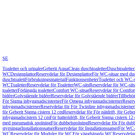
SE
Toaletter och urinaler
Geberit AquaClean duschtoaletter
Duschtoaletter
WC
Designplattor
Reservdelar för Designplattor
För WC-sitsar med du
duschtoalett
Förbrukningsmaterial
Funktionsenheter
Toaletter och WC-s
WC
Toaletter
Reservdelar för Toaletter
WC-sits
Reservdelar för WC-sits
toaletter
Förlängda toaletter
Comfort WC-sitsar
Reservdelar för Comfor
bidéer
Golvstående bidéer
Reservdelar för Golvstående bidéer
Tillbehö
För Sigma inbyggnadscisterner
För Omega inbyggnadscisterner
Reserv
inbyggnadscisterner
Reservdelar för För Twinline inbyggnadscisterner
för Geberit Sigma cistern 12 cm
Reservdelar för För nätdrift, för Gebe
inbyggnadscistern 12 cm
För batteridrift, för Geberit Sigma cistern 12
med pneumatisk spolning
För dubbelspolning
Reservdelar för För dub
styrningar
Installationssatser
Reservdelar för Installationssatser
För WC-s
WC
Reservdelar för Moduler för WC
För vägghängda WC
Reservdela