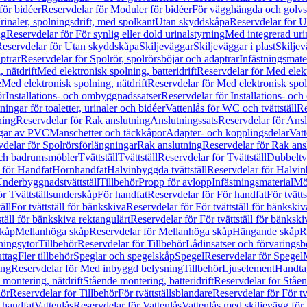
för bidéer
Reservdelar för Moduler för bidéer
För vägghängda och golvs
rinaler, spolningsdrift, med spolkant
Utan skyddskåpa
Reservdelar för 
ng
Reservdelar för För synlig eller dold urinalstyrning
Med integrerad uri
eservdelar för Utan skyddskåpa
Skiljeväggar
Skiljeväggar i plast
Skiljev
ptrar
Reservdelar för Spolrör, spolrörsböjar och adaptrar
Infästningsmate
 nätdrift
Med elektronisk spolning, batteridrift
Reservdelar för Med elektr
e
Med elektronisk spolning, nätdrift
Reservdelar för Med elektronisk spoln
ör
Installations- och ombyggnadssatser
Reservdelar för Installations- oc
ingar för toaletter, urinaler och bidéer
Vattenlås för WC och tvättställ
Re
ning
Reservdelar för Rak anslutning
Anslutningssats
Reservdelar för Ansl
ngar av PVC
Manschetter och täckkåpor
Adapter- och kopplingsdelar
Vatt
delar för Spolrörsförlängningar
Rak anslutning
Reservdelar för Rak ans
 och badrumsmöbler
Tvättställ
Tvättställ
Reservdelar för Tvättställ
Dubbeltvä
 för Handfat
Hörnhandfat
Halvinbyggda tvättställ
Reservdelar för Halvi
Underbyggnadstvättställ
Tillbehör
Propp för avlopp
Infästningsmaterial
Mö
ör Tvättställsunderskåp
För handfat
Reservdelar för För handfat
För tvätts
äll
För tvättställ för bänkskiva
Reservdelar för För tvättställ för bänkskiv
ställ för bänkskiva rektangulärt
Reservdelar för För tvättställ för bänkski
skåp
Mellanhöga skåp
Reservdelar för Mellanhöga skåp
Hängande skåp
R
ningsytor
Tillbehör
Reservdelar för Tillbehör
Lådinsatser och förvaringsb
uttag
Fler tillbehör
Speglar och spegelskåp
Spegel
Reservdelar för Spegel
ing
Reservdelar för Med inbyggd belysning
Tillbehör
Ljuselement
Handta
 montering, nätdrift
Stående montering, batteridrift
Reservdelar för Ståen
hör
Reservdelar för Tillbehör
För tvättställsblandare
Reservdelar för För tv
r handfat
Vattenlås
Reservdelar för Vattenlås
Vattenlås med skiljevägg för