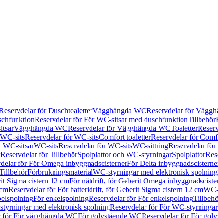
Reservdelar för Duschtoaletter
Vägghängda WC
Reservdelar för Vägg
schfunktion
Reservdelar för För WC-sitsar med duschfunktion
Tillbehör
itsar
Vägghängda WC
Reservdelar för Vägghängda WC
Toaletter
Reserv
WC-sits
Reservdelar för WC-sits
Comfort toaletter
Reservdelar för Comfo
t WC-sitsar
WC-sits
Reservdelar för WC-sits
WC-sittring
Reservdelar för
r
Reservdelar för Tillbehör
Spolplattor och WC-styrningar
Spolplattor
Rese
delar för För Omega inbyggnadscisterner
För Delta inbyggnadscisterne
Tillbehör
Förbrukningsmaterial
WC-styrningar med elektronisk spolning
rit Sigma cistern 12 cm
För nätdrift, för Geberit Omega inbyggnadscist
 cm
Reservdelar för För batteridrift, för Geberit Sigma cistern 12 cm
WC-s
belspolning
För enkelspolning
Reservdelar för För enkelspolning
Tillbeh
tyrningar med elektronisk spolning
Reservdelar för För WC-styrningar
r för För vägghängda WC
För golvstående WC
Reservdelar för För gol