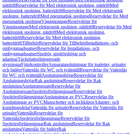
nätdrift
Reservdelar för Med elektronisk spolning, nätdrift
Med
elektronisk spolning, batteridrift
Reservdelar för Med elektronisk
spolning, batteridrift
Med pneumatisk spolning
Reservdelar för Med
pneumatisk spolning
Väggmontage
Reservdelar för
Väggmontage
Med elektronisk spolning, nätdrift
Reservdelar för Med
elektronisk spolning, nätdrift
Med elektronisk spolning,
batteridrift
Reservdelar för Med elektronisk spolning,
batteridrift
Tillbehör
Reservdelar för Tillbehör
Installations- och
ombyggnadssatser
Reservdelar för Installations- och
ombyggnadssatser
Spolrör, spolrörsböjar och
adaptrar
Täckplattor
Integrerade
styrningar
Fjärrkontroller
Apparatanslutningar för toaletter, urinaler
och bidéer
Vattenlås för WC och tvättställ
Reservdelar för Vattenlås
för WC och tvättställ
Anslutningsböjar
Reservdelar för
Anslutningsböjar
Rak anslutning
Reservdelar för Rak
anslutning
Anslutningssats
Reservdelar för
Anslutningssats
Spolrörsförlängningar
Reservdelar för
Spolrörsförlängningar
Anslutningar av PVC
Reservdelar för
Anslutningar av PVC
Manschetter och täckkåpor
Adapter- och
kopplingsdelar
Vattenlås för urinaler
Reservdelar för Vattenlås för
urinaler
Vattenlås
Reservdelar för
Vattenlås
Spolrörsförlängningar
Reservdelar för
Spolrörsförlängningar
Rak anslutning
Reservdelar för Rak
anslutning
Vattenlås för bidéer
Rak