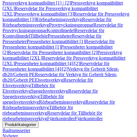
Pressverktyg kompatibilitet [1] / [2]
Pressverktyg kompatibilitet
[2XL]
Reservdelar för Pressverktyg kompatibilitet
[2XL]
Pressverktyg kompatibilitet [3]
Reservdelar för Pressverktyg
kompatibilitet [3]
Rörbearbetningsverktyg
Reservdelar för
Rörbearbetningsverktyg
Provtryckningsproppar
Reservdelar för
Provtryckningsproppar
Kontrollmedel
Reservdelar för
Kontrollmedel
Tillbehör
Pressenheter
Reservdelar för
Pressenheter
Pressenheter kompatibilitet [1]
Reservdelar för
Pressenheter kompatibilitet [1]
Pressenheter kompatibilitet
[2]
Reservdelar för Pressenheter kompatibilitet [2]
Pressverktyg
kompatibilitet [2XL]
Reservdelar för Pressverktyg kompatibilitet
[2XL]
Pressenheter kompatibilitet [4]/[2]
Reservdelar för
Pressenheter kompatibilitet [4]/[2]
Verktyg för Geberit Silent-
db20/Geberit PE
Reservdelar för Verktyg för Geberit Silent-
db20/Geberit PE
Elsvetsverktyg
Reservdelar för
Elsvetsverktyg
Tillbehör för
Elsvetsverktyg
Spegelsvetsverktyg
Reservdelar för
Spegelsvetsverktyg
Tillbehör för
spegelsvetsverktyg
Rörbearbetningsverktyg
Reservdelar för
Rörbearbetningsverktyg
Tillbehör för
rörbearbetningsverktyg
Reservdelar för Tillbehör för
rörbearbetningsverktyg
Fjärrkontroller
Fjärrkontroller
Produktkategorier
Badrumsserier
Nyheter