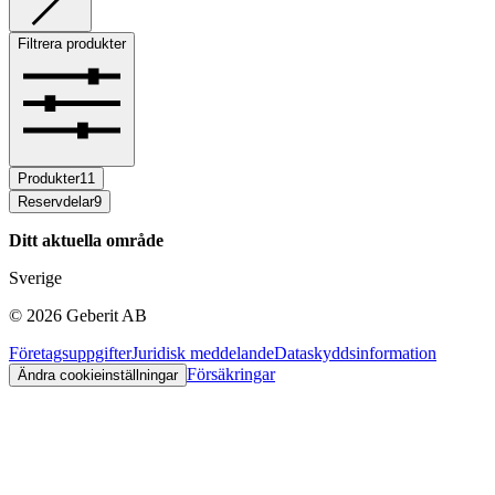
Filtrera produkter
Produkter
11
Reservdelar
9
Ditt aktuella område
Sverige
©
2026
Geberit AB
Företagsuppgifter
Juridisk meddelande
Dataskyddsinformation
Försäkringar
Ändra cookieinställningar