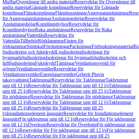
Muffar
Övergångar till andra material
Reservdelar för Övergångar till
andra material
Gängade kopplingar
Reservdelar för Gängade
kopplingar
Flänskopplingar
Flänsbussningar
Aggregatanslutningar
Rese
för Aggregatanslutningar
Anslutningsböjar
Reservdelar för
Anslutningsböjar
Kopplingshylsor
Reservdelar för
Kopplingshylsor
Raka anslutningar
Reservdelar för Raka
anslutningar
Vattenlås
Reservdelar för
Vattenlås
Tillbehör
Rörklammrar
Fästen för
rörklammrar
Stödskal
Förslutningar
Packningar
Förbrukningsmaterial
Br
ljudisolering och fuktskydd
Ljudisolering
Isoleringar för
byggnadsljudisolering
Isoleringar för byggnadsljudisolering och
luftljudsisolering
Fuktskydd
Tätningar
Ventilationsventil för
avlopp
Ventilationsventiler
Reservdelar för
Ventilationsventiler
Energisparventiler
Geberit Pluvia
takavvattning
Takbrunnar
Reservdelar för Takbrunnar
Takbrunnar
upp till 12 l/s
Reservdelar för Takbrunnar upp till 12 l/s
Takbrunnar
upp till 25 l/s
Reservdelar för Takbrunnar upp till 25 l/s
Takbrunnar
för stödrännor
Reservdelar för Takbrunnar för stödrännor
Takbrunnar
upp till 12 l/s
Reservdelar för Takbrunnar upp till 12 l/s
Takbrunnar
upp till 25 l/s
Reservdelar för Takbrunnar upp till 25
l/s
Installationselement ångspärr
Reservdelar för Installationselement
ångspärr
För takbrunnar upp till 12 l/s
Reservdelar för För takbrunnar
upp till 12 l/s
Överlopp
Reservdelar för Överlopp
För takbrunnar upp
till 12 l/s
Reservdelar för För takbrunnar upp till 12 l/s
För takbrunnar
upp till 25 l/s
Reservdelar för För takbrunnar upp till 25