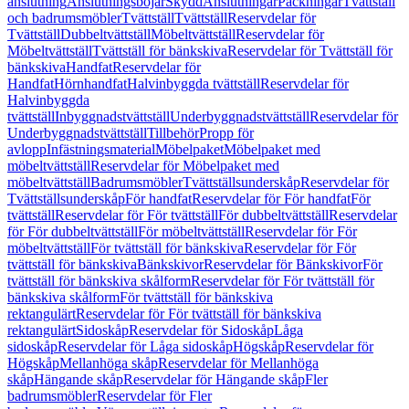
anslutning
Anslutningsböjar
Skydd
Anslutningar
Packningar
Tvättställ
och badrumsmöbler
Tvättställ
Tvättställ
Reservdelar för
Tvättställ
Dubbeltvättställ
Möbeltvättställ
Reservdelar för
Möbeltvättställ
Tvättställ för bänkskiva
Reservdelar för Tvättställ för
bänkskiva
Handfat
Reservdelar för
Handfat
Hörnhandfat
Halvinbyggda tvättställ
Reservdelar för
Halvinbyggda
tvättställ
Inbyggnadstvättställ
Underbyggnadstvättställ
Reservdelar för
Underbyggnadstvättställ
Tillbehör
Propp för
avlopp
Infästningsmaterial
Möbelpaket
Möbelpaket med
möbeltvättställ
Reservdelar för Möbelpaket med
möbeltvättställ
Badrumsmöbler
Tvättställsunderskåp
Reservdelar för
Tvättställsunderskåp
För handfat
Reservdelar för För handfat
För
tvättställ
Reservdelar för För tvättställ
För dubbeltvättställ
Reservdelar
för För dubbeltvättställ
För möbeltvättställ
Reservdelar för För
möbeltvättställ
För tvättställ för bänkskiva
Reservdelar för För
tvättställ för bänkskiva
Bänkskivor
Reservdelar för Bänkskivor
För
tvättställ för bänkskiva skålform
Reservdelar för För tvättställ för
bänkskiva skålform
För tvättställ för bänkskiva
rektangulärt
Reservdelar för För tvättställ för bänkskiva
rektangulärt
Sidoskåp
Reservdelar för Sidoskåp
Låga
sidoskåp
Reservdelar för Låga sidoskåp
Högskåp
Reservdelar för
Högskåp
Mellanhöga skåp
Reservdelar för Mellanhöga
skåp
Hängande skåp
Reservdelar för Hängande skåp
Fler
badrumsmöbler
Reservdelar för Fler