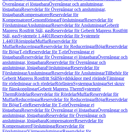
Övergångar ej löstagbara
Övergångar och anslutningar,
löstagbara
Reservdelar för Övergångar och anslutningar,
löstagbara
Kompensatorer
Reservdelar för
Kompensatorer
Genomföringar
Förslutningar
Reservdelar för
Förslutningar
Anslutningar
Reservdelar för Anslutningar
Geberit
Mapress Rostfritt Stål, gas
Reservdelar för Geberit Mapress Rostfritt
Stål, gas
Systemrör 1.4401
Reservdelar för Systemrör
1.4401
Rörnipplar
Muffar
Reservdelar för
Muffar
Reduceringar
Reservdelar för Reduceringar
Böjar
Reservdelar
för Böjar
T-rör
Reservdelar för T-rör
Övergångar ej
löstagbara
Reservdelar för Övergångar ej löstagbara
Övergångar och
anslutningar, löstagbara
Reservdelar för Övergångar och
anslutningar, löstagbara
Förslutningar
Reservdelar för
Förslutningar
Anslutningar
Reservdelar för Anslutningar
Tillbehör för
Geberit Mapress Rostfritt Stål
Skyddskåpor med rörände
Tätningar
för rörledningar och rördelar
Rörfästen
Systempackningar
Set skruv
för flänskopplingar
Geberit Mapress Therm
Systemrör
Therm
Rördelar
Reservdelar för Rördelar
Muffar
Reservdelar för
Muffar
Reduceringar
Reservdelar för Reduceringar
Böjar
Reservdelar
för Böjar
T-rör
Reservdelar för T-rör
Övergångar ej
löstagbara
Reservdelar för Övergångar ej löstagbara
Övergångar och
anslutningar, löstagbara
Reservdelar för Övergångar och
anslutningar, löstagbara
Kompensatorer
Reservdelar för
Kompensatorer
Förslutningar
Reservdelar för
Förslutningar
Värmeanslutningar
Reservdelar för