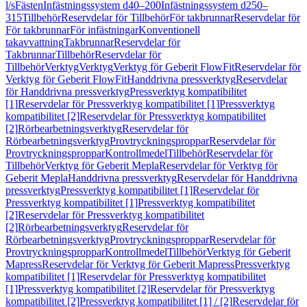
l/s
Fästen
Infästningssystem d40–200
Infästningssystem d250–
315
Tillbehör
Reservdelar för Tillbehör
För takbrunnar
Reservdelar för
För takbrunnar
För infästningar
Konventionell
takavvattning
Takbrunnar
Reservdelar för
Takbrunnar
Tillbehör
Reservdelar för
Tillbehör
Verktyg
Verktyg
Verktyg för Geberit FlowFit
Reservdelar för
Verktyg för Geberit FlowFit
Handdrivna pressverktyg
Reservdelar
för Handdrivna pressverktyg
Pressverktyg kompatibilitet
[1]
Reservdelar för Pressverktyg kompatibilitet [1]
Pressverktyg
kompatibilitet [2]
Reservdelar för Pressverktyg kompatibilitet
[2]
Rörbearbetningsverktyg
Reservdelar för
Rörbearbetningsverktyg
Provtryckningsproppar
Reservdelar för
Provtryckningsproppar
Kontrollmedel
Tillbehör
Reservdelar för
Tillbehör
Verktyg för Geberit Mepla
Reservdelar för Verktyg för
Geberit Mepla
Handdrivna pressverktyg
Reservdelar för Handdrivna
pressverktyg
Pressverktyg kompatibilitet [1]
Reservdelar för
Pressverktyg kompatibilitet [1]
Pressverktyg kompatibilitet
[2]
Reservdelar för Pressverktyg kompatibilitet
[2]
Rörbearbetningsverktyg
Reservdelar för
Rörbearbetningsverktyg
Provtryckningsproppar
Reservdelar för
Provtryckningsproppar
Kontrollmedel
Tillbehör
Verktyg för Geberit
Mapress
Reservdelar för Verktyg för Geberit Mapress
Pressverktyg
kompatibilitet [1]
Reservdelar för Pressverktyg kompatibilitet
[1]
Pressverktyg kompatibilitet [2]
Reservdelar för Pressverktyg
kompatibilitet [2]
Pressverktyg kompatibilitet [1] / [2]
Reservdelar för