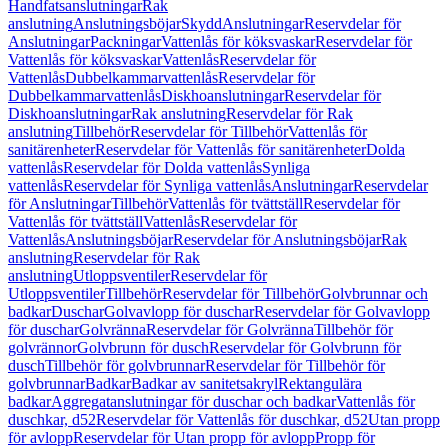
Handfatsanslutningar
Rak
anslutning
Anslutningsböjar
Skydd
Anslutningar
Reservdelar för
Anslutningar
Packningar
Vattenlås för köksvaskar
Reservdelar för
Vattenlås för köksvaskar
Vattenlås
Reservdelar för
Vattenlås
Dubbelkammarvattenlås
Reservdelar för
Dubbelkammarvattenlås
Diskhoanslutningar
Reservdelar för
Diskhoanslutningar
Rak anslutning
Reservdelar för Rak
anslutning
Tillbehör
Reservdelar för Tillbehör
Vattenlås för
sanitärenheter
Reservdelar för Vattenlås för sanitärenheter
Dolda
vattenlås
Reservdelar för Dolda vattenlås
Synliga
vattenlås
Reservdelar för Synliga vattenlås
Anslutningar
Reservdelar
för Anslutningar
Tillbehör
Vattenlås för tvättställ
Reservdelar för
Vattenlås för tvättställ
Vattenlås
Reservdelar för
Vattenlås
Anslutningsböjar
Reservdelar för Anslutningsböjar
Rak
anslutning
Reservdelar för Rak
anslutning
Utloppsventiler
Reservdelar för
Utloppsventiler
Tillbehör
Reservdelar för Tillbehör
Golvbrunnar och
badkar
Duschar
Golvavlopp för duschar
Reservdelar för Golvavlopp
för duschar
Golvränna
Reservdelar för Golvränna
Tillbehör för
golvrännor
Golvbrunn för dusch
Reservdelar för Golvbrunn för
dusch
Tillbehör för golvbrunnar
Reservdelar för Tillbehör för
golvbrunnar
Badkar
Badkar av sanitetsakryl
Rektangulära
badkar
Aggregatanslutningar för duschar och badkar
Vattenlås för
duschkar, d52
Reservdelar för Vattenlås för duschkar, d52
Utan propp
för avlopp
Reservdelar för Utan propp för avlopp
Propp för