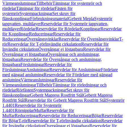
Värmeanslutningar
Tillbehör
Tätningar för systemrör och
rördelar
Tätningar för rördelar
Fästen för
systemrör
Systempackningar
Set skruv för
flänskopplingar
Förbrukningsmaterial
Geberit Mepla
Systemrör
tappvatten, multilayer
Reservdelar för Systemrör tappvatten,
multilayer
Rördelar
Reservdelar för Rördelar
Kopplingar
Reservdelar
för Kopplingar
Reduceringar
Reservdelar för
Reduceringar
Övergångsvinklar
Reservdelar för Övergångsvinklar
T-
rör
Reservdelar för T-rör
Invändig cirkulation
Reservdelar för
Invändig cirkulation
Övergångar ej löstagbara
Reservdelar för
Övergångar ej löstagbara
Övergångar och anslutningar,
löstagbara
Reservdelar för Övergångar och anslutningar,
löstagbara
Förslutningar
Reservdelar för
Förslutningar
Anslutningar
Reservdelar för Anslutningar
Fördelare
med gängad anslutning
Reservdelar för Fördelare med gängad
anslutning
Värmeanslutningar
Reservdelar för
Värmeanslutningar
Tillbehör
Tätningar för rörledningar och
rördelar
Rörfästen
Systempackningar
Set skruv för
flänskopplingar
Geberit Mapress Rostfritt Stål
Geberit Mapress
Rostfritt Stål
Reservdelar för Geberit Mapress Rostfritt Stål
Systemrör
1.4401
Reservdelar för Systemrör
1.4401
Rörnipplar
Muffar
Reservdelar för
Muffar
Reduceringar
Reservdelar för Reduceringar
Böjar
Reservdelar
för Böjar
T-rör
Reservdelar för T-rör
Invändig cirkulation
Reservdelar
för Invändig cirkulation
Övergångar ej löstagbara
Reservdelar för