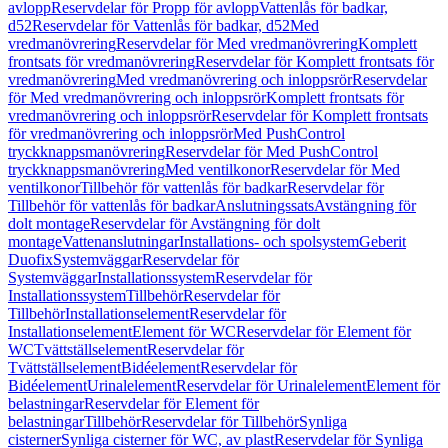
avlopp
Reservdelar för Propp för avlopp
Vattenlås för badkar,
d52
Reservdelar för Vattenlås för badkar, d52
Med
vredmanövrering
Reservdelar för Med vredmanövrering
Komplett
frontsats för vredmanövrering
Reservdelar för Komplett frontsats för
vredmanövrering
Med vredmanövrering och inloppsrör
Reservdelar
för Med vredmanövrering och inloppsrör
Komplett frontsats för
vredmanövrering och inloppsrör
Reservdelar för Komplett frontsats
för vredmanövrering och inloppsrör
Med PushControl
tryckknappsmanövrering
Reservdelar för Med PushControl
tryckknappsmanövrering
Med ventilkonor
Reservdelar för Med
ventilkonor
Tillbehör för vattenlås för badkar
Reservdelar för
Tillbehör för vattenlås för badkar
Anslutningssats
Avstängning för
dolt montage
Reservdelar för Avstängning för dolt
montage
Vattenanslutningar
Installations- och spolsystem
Geberit
Duofix
Systemväggar
Reservdelar för
Systemväggar
Installationssystem
Reservdelar för
Installationssystem
Tillbehör
Reservdelar för
Tillbehör
Installationselement
Reservdelar för
Installationselement
Element för WC
Reservdelar för Element för
WC
Tvättställselement
Reservdelar för
Tvättställselement
Bidéelement
Reservdelar för
Bidéelement
Urinalelement
Reservdelar för Urinalelement
Element för
belastningar
Reservdelar för Element för
belastningar
Tillbehör
Reservdelar för Tillbehör
Synliga
cisterner
Synliga cisterner för WC, av plast
Reservdelar för Synliga