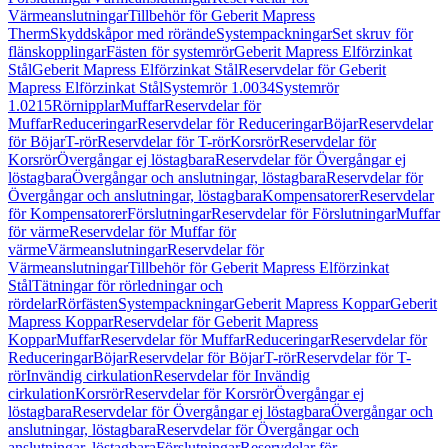
Värmeanslutningar
Tillbehör för Geberit Mapress
Therm
Skyddskåpor med rörände
Systempackningar
Set skruv för
flänskopplingar
Fästen för systemrör
Geberit Mapress Elförzinkat
Stål
Geberit Mapress Elförzinkat Stål
Reservdelar för Geberit
Mapress Elförzinkat Stål
Systemrör 1.0034
Systemrör
1.0215
Rörnipplar
Muffar
Reservdelar för
Muffar
Reduceringar
Reservdelar för Reduceringar
Böjar
Reservdelar
för Böjar
T-rör
Reservdelar för T-rör
Korsrör
Reservdelar för
Korsrör
Övergångar ej löstagbara
Reservdelar för Övergångar ej
löstagbara
Övergångar och anslutningar, löstagbara
Reservdelar för
Övergångar och anslutningar, löstagbara
Kompensatorer
Reservdelar
för Kompensatorer
Förslutningar
Reservdelar för Förslutningar
Muffar
för värme
Reservdelar för Muffar för
värme
Värmeanslutningar
Reservdelar för
Värmeanslutningar
Tillbehör för Geberit Mapress Elförzinkat
Stål
Tätningar för rörledningar och
rördelar
Rörfästen
Systempackningar
Geberit Mapress Koppar
Geberit
Mapress Koppar
Reservdelar för Geberit Mapress
Koppar
Muffar
Reservdelar för Muffar
Reduceringar
Reservdelar för
Reduceringar
Böjar
Reservdelar för Böjar
T-rör
Reservdelar för T-
rör
Invändig cirkulation
Reservdelar för Invändig
cirkulation
Korsrör
Reservdelar för Korsrör
Övergångar ej
löstagbara
Reservdelar för Övergångar ej löstagbara
Övergångar och
anslutningar, löstagbara
Reservdelar för Övergångar och
anslutningar, löstagbara
Förslutningar
Reservdelar för