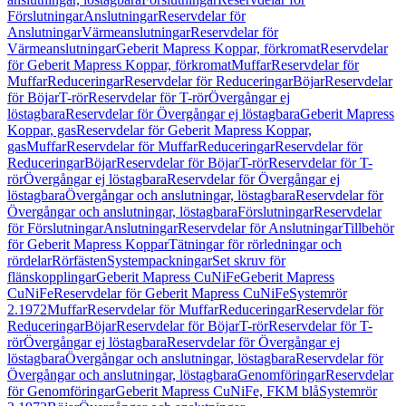
Förslutningar
Anslutningar
Reservdelar för
Anslutningar
Värmeanslutningar
Reservdelar för
Värmeanslutningar
Geberit Mapress Koppar, förkromat
Reservdelar
för Geberit Mapress Koppar, förkromat
Muffar
Reservdelar för
Muffar
Reduceringar
Reservdelar för Reduceringar
Böjar
Reservdelar
för Böjar
T-rör
Reservdelar för T-rör
Övergångar ej
löstagbara
Reservdelar för Övergångar ej löstagbara
Geberit Mapress
Koppar, gas
Reservdelar för Geberit Mapress Koppar,
gas
Muffar
Reservdelar för Muffar
Reduceringar
Reservdelar för
Reduceringar
Böjar
Reservdelar för Böjar
T-rör
Reservdelar för T-
rör
Övergångar ej löstagbara
Reservdelar för Övergångar ej
löstagbara
Övergångar och anslutningar, löstagbara
Reservdelar för
Övergångar och anslutningar, löstagbara
Förslutningar
Reservdelar
för Förslutningar
Anslutningar
Reservdelar för Anslutningar
Tillbehör
för Geberit Mapress Koppar
Tätningar för rörledningar och
rördelar
Rörfästen
Systempackningar
Set skruv för
flänskopplingar
Geberit Mapress CuNiFe
Geberit Mapress
CuNiFe
Reservdelar för Geberit Mapress CuNiFe
Systemrör
2.1972
Muffar
Reservdelar för Muffar
Reduceringar
Reservdelar för
Reduceringar
Böjar
Reservdelar för Böjar
T-rör
Reservdelar för T-
rör
Övergångar ej löstagbara
Reservdelar för Övergångar ej
löstagbara
Övergångar och anslutningar, löstagbara
Reservdelar för
Övergångar och anslutningar, löstagbara
Genomföringar
Reservdelar
för Genomföringar
Geberit Mapress CuNiFe, FKM blå
Systemrör