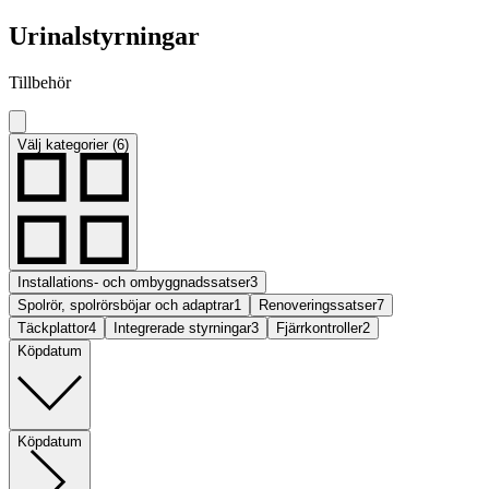
Urinalstyrningar
Tillbehör
Välj kategorier (6)
Installations- och ombyggnadssatser
3
Spolrör, spolrörsböjar och adaptrar
1
Renoveringssatser
7
Täckplattor
4
Integrerade styrningar
3
Fjärrkontroller
2
Köpdatum
Köpdatum