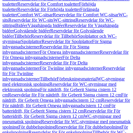
toaletter
Reservdelar för Comfort toaletter
Förhöjda
toaletter
Reservdelar för Förhöjda toaletter
Förlängda
toaletter
Comfort WC-sitsar
Reservdelar för Comfort WC-sitsar
WC-
sits
Reservdelar för WC-sits
WC-sittring
Reservdelar för WC-
sittring
Bidéer
Vägghängda bidéer
Reservdelar för Vägghängda
bidéer
Golvstående bidéer
Reservdelar för Golvstående
bidéer
Tillbehör
Reservdelar för Tillbehör
Spolplattor och WC-
styrningar
Spolplattor
Reservdelar för Spolplattor
För Sigma
inbyggnadscisterner
Reservdelar för För Sigma
inbyggnadscisterner
För Omega inbyggnadscisterner
Reservdelar för
För Omega inbyggnadscisterner
För Delta
inbyggnadscisterner
Reservdelar för För Delta
inbyggnadscisterner
För Twinline inbyggnadscisterner
Reservdelar
för För Twinline
inbyggnadscisterner
Tillbehör
Förbrukningsmaterial
WC-styrningar
med elektronisk spolning
Reservdelar för WC-styrningar med
elektronisk spolning
För nätdrift, för Geberit Sigma cistern 12
cm
Reservdelar för För nätdrift, för Geberit Sigma cistern 12 cm
För
nätdrift, för Geberit Omega inbyggnadscistern 12 cm
Reservdelar för
För nätdrift, för Geberit Omega inbyggnadscistern 12 cm
För
batteridrift, för Geberit Sigma cistern 12 cm
Reservdelar för För
batteridrift, för Geberit Sigma cistern 12 cm
WC-styrningar med
pneumatisk spolning
Reservdelar för WC-styrningar med pneumatisk
spolning
För dubbelspolning
Reservdelar för För dubbelspolning
För
enkelspolning
Reservdelar för För enkelspolning
Tillbehör för WC-