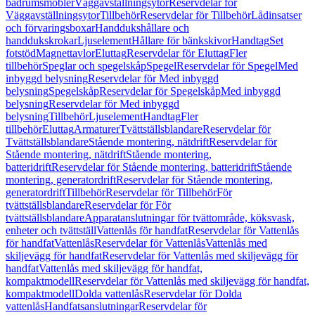
badrumsmöbler
Väggavställningsytor
Reservdelar för
Väggavställningsytor
Tillbehör
Reservdelar för Tillbehör
Lådinsatser
och förvaringsboxar
Handdukshållare och
handdukskrokar
Ljuselement
Hållare för bänkskivor
Handtag
Set
fotstöd
Magnettavlor
Eluttag
Reservdelar för Eluttag
Fler
tillbehör
Speglar och spegelskåp
Spegel
Reservdelar för Spegel
Med
inbyggd belysning
Reservdelar för Med inbyggd
belysning
Spegelskåp
Reservdelar för Spegelskåp
Med inbyggd
belysning
Reservdelar för Med inbyggd
belysning
Tillbehör
Ljuselement
Handtag
Fler
tillbehör
Eluttag
Armaturer
Tvättställsblandare
Reservdelar för
Tvättställsblandare
Stående montering, nätdrift
Reservdelar för
Stående montering, nätdrift
Stående montering,
batteridrift
Reservdelar för Stående montering, batteridrift
Stående
montering, generatordrift
Reservdelar för Stående montering,
generatordrift
Tillbehör
Reservdelar för Tillbehör
För
tvättställsblandare
Reservdelar för För
tvättställsblandare
Apparatanslutningar för tvättområde, köksvask,
enheter och tvättställ
Vattenlås för handfat
Reservdelar för Vattenlås
för handfat
Vattenlås
Reservdelar för Vattenlås
Vattenlås med
skiljevägg för handfat
Reservdelar för Vattenlås med skiljevägg för
handfat
Vattenlås med skiljevägg för handfat,
kompaktmodell
Reservdelar för Vattenlås med skiljevägg för handfat,
kompaktmodell
Dolda vattenlås
Reservdelar för Dolda
vattenlås
Handfatsanslutningar
Reservdelar för