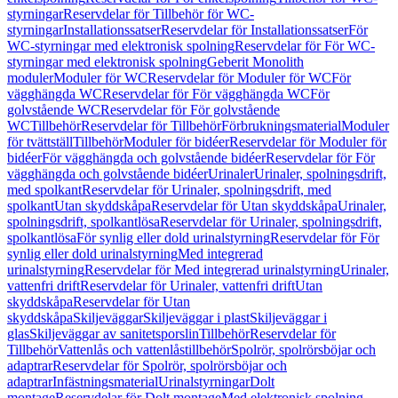
styrningar
Reservdelar för Tillbehör för WC-
styrningar
Installationssatser
Reservdelar för Installationssatser
För
WC-styrningar med elektronisk spolning
Reservdelar för För WC-
styrningar med elektronisk spolning
Geberit Monolith
moduler
Moduler för WC
Reservdelar för Moduler för WC
För
vägghängda WC
Reservdelar för För vägghängda WC
För
golvstående WC
Reservdelar för För golvstående
WC
Tillbehör
Reservdelar för Tillbehör
Förbrukningsmaterial
Moduler
för tvättställ
Tillbehör
Moduler för bidéer
Reservdelar för Moduler för
bidéer
För vägghängda och golvstående bidéer
Reservdelar för För
vägghängda och golvstående bidéer
Urinaler
Urinaler, spolningsdrift,
med spolkant
Reservdelar för Urinaler, spolningsdrift, med
spolkant
Utan skyddskåpa
Reservdelar för Utan skyddskåpa
Urinaler,
spolningsdrift, spolkantlösa
Reservdelar för Urinaler, spolningsdrift,
spolkantlösa
För synlig eller dold urinalstyrning
Reservdelar för För
synlig eller dold urinalstyrning
Med integrerad
urinalstyrning
Reservdelar för Med integrerad urinalstyrning
Urinaler,
vattenfri drift
Reservdelar för Urinaler, vattenfri drift
Utan
skyddskåpa
Reservdelar för Utan
skyddskåpa
Skiljeväggar
Skiljeväggar i plast
Skiljeväggar i
glas
Skiljeväggar av sanitetsporslin
Tillbehör
Reservdelar för
Tillbehör
Vattenlås och vattenlåstillbehör
Spolrör, spolrörsböjar och
adaptrar
Reservdelar för Spolrör, spolrörsböjar och
adaptrar
Infästningsmaterial
Urinalstyrningar
Dolt
montage
Reservdelar för Dolt montage
Med elektronisk spolning,