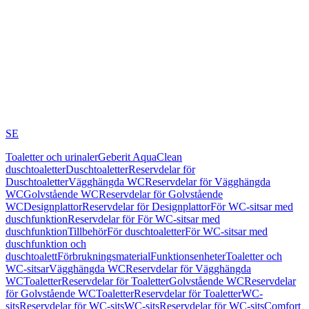
SE
Toaletter och urinaler
Geberit AquaClean
duschtoaletter
Duschtoaletter
Reservdelar för
Duschtoaletter
Vägghängda WC
Reservdelar för Vägghängda
WC
Golvstående WC
Reservdelar för Golvstående
WC
Designplattor
Reservdelar för Designplattor
För WC-sitsar med
duschfunktion
Reservdelar för För WC-sitsar med
duschfunktion
Tillbehör
För duschtoaletter
För WC-sitsar med
duschfunktion och
duschtoalett
Förbrukningsmaterial
Funktionsenheter
Toaletter och
WC-sitsar
Vägghängda WC
Reservdelar för Vägghängda
WC
Toaletter
Reservdelar för Toaletter
Golvstående WC
Reservdelar
för Golvstående WC
Toaletter
Reservdelar för Toaletter
WC-
sits
Reservdelar för WC-sits
WC-sits
Reservdelar för WC-sits
Comfort