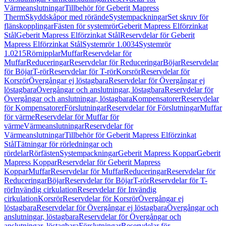
Värmeanslutningar
Tillbehör för Geberit Mapress
Therm
Skyddskåpor med rörände
Systempackningar
Set skruv för
flänskopplingar
Fästen för systemrör
Geberit Mapress Elförzinkat
Stål
Geberit Mapress Elförzinkat Stål
Reservdelar för Geberit
Mapress Elförzinkat Stål
Systemrör 1.0034
Systemrör
1.0215
Rörnipplar
Muffar
Reservdelar för
Muffar
Reduceringar
Reservdelar för Reduceringar
Böjar
Reservdelar
för Böjar
T-rör
Reservdelar för T-rör
Korsrör
Reservdelar för
Korsrör
Övergångar ej löstagbara
Reservdelar för Övergångar ej
löstagbara
Övergångar och anslutningar, löstagbara
Reservdelar för
Övergångar och anslutningar, löstagbara
Kompensatorer
Reservdelar
för Kompensatorer
Förslutningar
Reservdelar för Förslutningar
Muffar
för värme
Reservdelar för Muffar för
värme
Värmeanslutningar
Reservdelar för
Värmeanslutningar
Tillbehör för Geberit Mapress Elförzinkat
Stål
Tätningar för rörledningar och
rördelar
Rörfästen
Systempackningar
Geberit Mapress Koppar
Geberit
Mapress Koppar
Reservdelar för Geberit Mapress
Koppar
Muffar
Reservdelar för Muffar
Reduceringar
Reservdelar för
Reduceringar
Böjar
Reservdelar för Böjar
T-rör
Reservdelar för T-
rör
Invändig cirkulation
Reservdelar för Invändig
cirkulation
Korsrör
Reservdelar för Korsrör
Övergångar ej
löstagbara
Reservdelar för Övergångar ej löstagbara
Övergångar och
anslutningar, löstagbara
Reservdelar för Övergångar och
anslutningar, löstagbara
Förslutningar
Reservdelar för