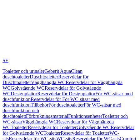
SE
Toaletter och urinaler
Geberit AquaClean
duschtoaletter
Duschtoaletter
Reservdelar för
Duschtoaletter
Vägghängda WC
Reservdelar för Vägghängda
WC
Golvstående WC
Reservdelar för Golvstående
WC
Designplattor
Reservdelar för Designplattor
För WC-sitsar med
duschfunktion
Reservdelar för För WC-sitsar med
duschfunktion
Tillbehör
För duschtoaletter
För WC-sitsar med
duschfunktion och
duschtoalett
Förbrukningsmaterial
Funktionsenheter
Toaletter och
WC-sitsar
Vägghängda WC
Reservdelar för Vägghängda
WC
Toaletter
Reservdelar för Toaletter
Golvstående WC
Reservdelar
för Golvstående WC
Toaletter
Reservdelar för Toaletter
WC-
sits
Reservdelar för WC-sits
WC-sits
Reservdelar för WC-sits
Comfort