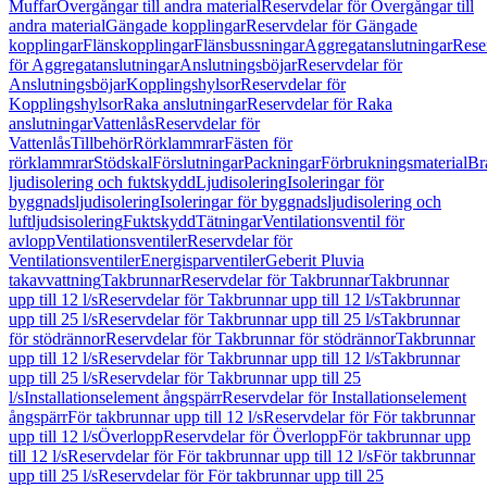
Muffar
Övergångar till andra material
Reservdelar för Övergångar till
andra material
Gängade kopplingar
Reservdelar för Gängade
kopplingar
Flänskopplingar
Flänsbussningar
Aggregatanslutningar
Rese
för Aggregatanslutningar
Anslutningsböjar
Reservdelar för
Anslutningsböjar
Kopplingshylsor
Reservdelar för
Kopplingshylsor
Raka anslutningar
Reservdelar för Raka
anslutningar
Vattenlås
Reservdelar för
Vattenlås
Tillbehör
Rörklammrar
Fästen för
rörklammrar
Stödskal
Förslutningar
Packningar
Förbrukningsmaterial
Br
ljudisolering och fuktskydd
Ljudisolering
Isoleringar för
byggnadsljudisolering
Isoleringar för byggnadsljudisolering och
luftljudsisolering
Fuktskydd
Tätningar
Ventilationsventil för
avlopp
Ventilationsventiler
Reservdelar för
Ventilationsventiler
Energisparventiler
Geberit Pluvia
takavvattning
Takbrunnar
Reservdelar för Takbrunnar
Takbrunnar
upp till 12 l/s
Reservdelar för Takbrunnar upp till 12 l/s
Takbrunnar
upp till 25 l/s
Reservdelar för Takbrunnar upp till 25 l/s
Takbrunnar
för stödrännor
Reservdelar för Takbrunnar för stödrännor
Takbrunnar
upp till 12 l/s
Reservdelar för Takbrunnar upp till 12 l/s
Takbrunnar
upp till 25 l/s
Reservdelar för Takbrunnar upp till 25
l/s
Installationselement ångspärr
Reservdelar för Installationselement
ångspärr
För takbrunnar upp till 12 l/s
Reservdelar för För takbrunnar
upp till 12 l/s
Överlopp
Reservdelar för Överlopp
För takbrunnar upp
till 12 l/s
Reservdelar för För takbrunnar upp till 12 l/s
För takbrunnar
upp till 25 l/s
Reservdelar för För takbrunnar upp till 25