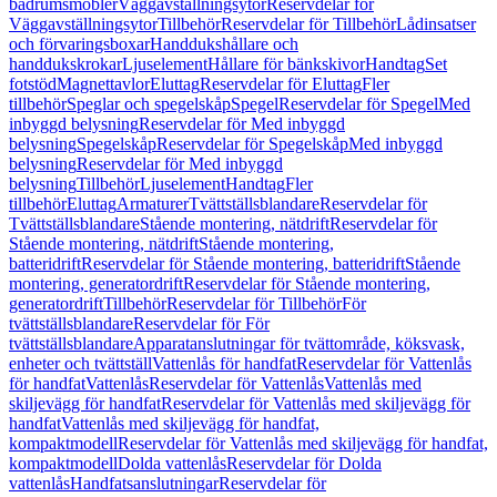
badrumsmöbler
Väggavställningsytor
Reservdelar för
Väggavställningsytor
Tillbehör
Reservdelar för Tillbehör
Lådinsatser
och förvaringsboxar
Handdukshållare och
handdukskrokar
Ljuselement
Hållare för bänkskivor
Handtag
Set
fotstöd
Magnettavlor
Eluttag
Reservdelar för Eluttag
Fler
tillbehör
Speglar och spegelskåp
Spegel
Reservdelar för Spegel
Med
inbyggd belysning
Reservdelar för Med inbyggd
belysning
Spegelskåp
Reservdelar för Spegelskåp
Med inbyggd
belysning
Reservdelar för Med inbyggd
belysning
Tillbehör
Ljuselement
Handtag
Fler
tillbehör
Eluttag
Armaturer
Tvättställsblandare
Reservdelar för
Tvättställsblandare
Stående montering, nätdrift
Reservdelar för
Stående montering, nätdrift
Stående montering,
batteridrift
Reservdelar för Stående montering, batteridrift
Stående
montering, generatordrift
Reservdelar för Stående montering,
generatordrift
Tillbehör
Reservdelar för Tillbehör
För
tvättställsblandare
Reservdelar för För
tvättställsblandare
Apparatanslutningar för tvättområde, köksvask,
enheter och tvättställ
Vattenlås för handfat
Reservdelar för Vattenlås
för handfat
Vattenlås
Reservdelar för Vattenlås
Vattenlås med
skiljevägg för handfat
Reservdelar för Vattenlås med skiljevägg för
handfat
Vattenlås med skiljevägg för handfat,
kompaktmodell
Reservdelar för Vattenlås med skiljevägg för handfat,
kompaktmodell
Dolda vattenlås
Reservdelar för Dolda
vattenlås
Handfatsanslutningar
Reservdelar för