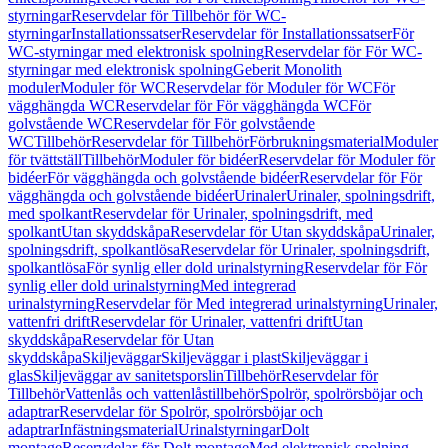
styrningar
Reservdelar för Tillbehör för WC-
styrningar
Installationssatser
Reservdelar för Installationssatser
För
WC-styrningar med elektronisk spolning
Reservdelar för För WC-
styrningar med elektronisk spolning
Geberit Monolith
moduler
Moduler för WC
Reservdelar för Moduler för WC
För
vägghängda WC
Reservdelar för För vägghängda WC
För
golvstående WC
Reservdelar för För golvstående
WC
Tillbehör
Reservdelar för Tillbehör
Förbrukningsmaterial
Moduler
för tvättställ
Tillbehör
Moduler för bidéer
Reservdelar för Moduler för
bidéer
För vägghängda och golvstående bidéer
Reservdelar för För
vägghängda och golvstående bidéer
Urinaler
Urinaler, spolningsdrift,
med spolkant
Reservdelar för Urinaler, spolningsdrift, med
spolkant
Utan skyddskåpa
Reservdelar för Utan skyddskåpa
Urinaler,
spolningsdrift, spolkantlösa
Reservdelar för Urinaler, spolningsdrift,
spolkantlösa
För synlig eller dold urinalstyrning
Reservdelar för För
synlig eller dold urinalstyrning
Med integrerad
urinalstyrning
Reservdelar för Med integrerad urinalstyrning
Urinaler,
vattenfri drift
Reservdelar för Urinaler, vattenfri drift
Utan
skyddskåpa
Reservdelar för Utan
skyddskåpa
Skiljeväggar
Skiljeväggar i plast
Skiljeväggar i
glas
Skiljeväggar av sanitetsporslin
Tillbehör
Reservdelar för
Tillbehör
Vattenlås och vattenlåstillbehör
Spolrör, spolrörsböjar och
adaptrar
Reservdelar för Spolrör, spolrörsböjar och
adaptrar
Infästningsmaterial
Urinalstyrningar
Dolt
montage
Reservdelar för Dolt montage
Med elektronisk spolning,