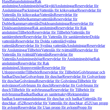
Handfatsanslutningar
Rak
anslutning
Anslutningsböjar
Skydd
Anslutningar
Reservdelar för
Anslutningar
Packningar
Vattenlås för köksvaskar
Reservdelar för
Vattenlås för köksvaskar
Vattenlås
Reservdelar för
Vattenlås
Dubbelkammarvattenlås
Reservdelar för
Dubbelkammarvattenlås
Diskhoanslutningar
Reservdelar för
Diskhoanslutningar
Rak anslutning
Reservdelar för Rak
anslutning
Tillbehör
Reservdelar för Tillbehör
Vattenlås för
sanitärenheter
Reservdelar för Vattenlås för sanitärenheter
Dolda
vattenlås
Reservdelar för Dolda vattenlås
Synliga
vattenlås
Reservdelar för Synliga vattenlås
Anslutningar
Reservdelar
för Anslutningar
Tillbehör
Vattenlås för tvättställ
Reservdelar för
Vattenlås för tvättställ
Vattenlås
Reservdelar för
Vattenlås
Anslutningsböjar
Reservdelar för Anslutningsböjar
Rak
anslutning
Reservdelar för Rak
anslutning
Utloppsventiler
Reservdelar för
Utloppsventiler
Tillbehör
Reservdelar för Tillbehör
Golvbrunnar och
badkar
Duschar
Golvavlopp för duschar
Reservdelar för Golvavlopp
för duschar
Golvränna
Reservdelar för Golvränna
Tillbehör för
golvrännor
Golvbrunn för dusch
Reservdelar för Golvbrunn för
dusch
Tillbehör för golvbrunnar
Reservdelar för Tillbehör för
golvbrunnar
Badkar
Badkar av sanitetsakryl
Rektangulära
badkar
Aggregatanslutningar för duschar och badkar
Vattenlås för
duschkar, d52
Reservdelar för Vattenlås för duschkar, d52
Utan propp
för avlopp
Reservdelar för Utan propp för avlopp
Propp för