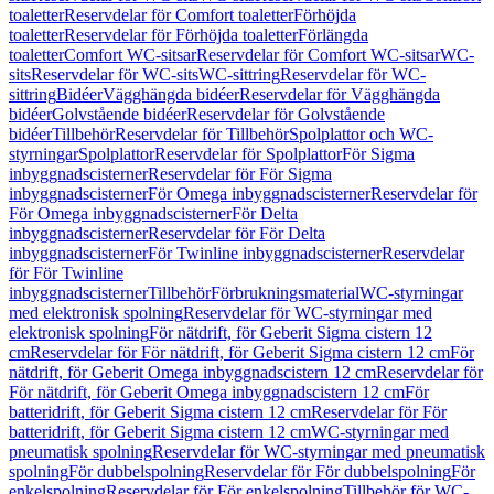
toaletter
Reservdelar för Comfort toaletter
Förhöjda
toaletter
Reservdelar för Förhöjda toaletter
Förlängda
toaletter
Comfort WC-sitsar
Reservdelar för Comfort WC-sitsar
WC-
sits
Reservdelar för WC-sits
WC-sittring
Reservdelar för WC-
sittring
Bidéer
Vägghängda bidéer
Reservdelar för Vägghängda
bidéer
Golvstående bidéer
Reservdelar för Golvstående
bidéer
Tillbehör
Reservdelar för Tillbehör
Spolplattor och WC-
styrningar
Spolplattor
Reservdelar för Spolplattor
För Sigma
inbyggnadscisterner
Reservdelar för För Sigma
inbyggnadscisterner
För Omega inbyggnadscisterner
Reservdelar för
För Omega inbyggnadscisterner
För Delta
inbyggnadscisterner
Reservdelar för För Delta
inbyggnadscisterner
För Twinline inbyggnadscisterner
Reservdelar
för För Twinline
inbyggnadscisterner
Tillbehör
Förbrukningsmaterial
WC-styrningar
med elektronisk spolning
Reservdelar för WC-styrningar med
elektronisk spolning
För nätdrift, för Geberit Sigma cistern 12
cm
Reservdelar för För nätdrift, för Geberit Sigma cistern 12 cm
För
nätdrift, för Geberit Omega inbyggnadscistern 12 cm
Reservdelar för
För nätdrift, för Geberit Omega inbyggnadscistern 12 cm
För
batteridrift, för Geberit Sigma cistern 12 cm
Reservdelar för För
batteridrift, för Geberit Sigma cistern 12 cm
WC-styrningar med
pneumatisk spolning
Reservdelar för WC-styrningar med pneumatisk
spolning
För dubbelspolning
Reservdelar för För dubbelspolning
För
enkelspolning
Reservdelar för För enkelspolning
Tillbehör för WC-