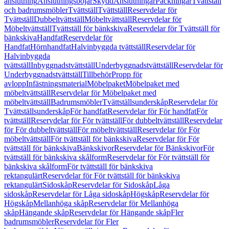
anslutning
Anslutningsböjar
Skydd
Anslutningar
Packningar
Tvättställ
och badrumsmöbler
Tvättställ
Tvättställ
Reservdelar för
Tvättställ
Dubbeltvättställ
Möbeltvättställ
Reservdelar för
Möbeltvättställ
Tvättställ för bänkskiva
Reservdelar för Tvättställ för
bänkskiva
Handfat
Reservdelar för
Handfat
Hörnhandfat
Halvinbyggda tvättställ
Reservdelar för
Halvinbyggda
tvättställ
Inbyggnadstvättställ
Underbyggnadstvättställ
Reservdelar för
Underbyggnadstvättställ
Tillbehör
Propp för
avlopp
Infästningsmaterial
Möbelpaket
Möbelpaket med
möbeltvättställ
Reservdelar för Möbelpaket med
möbeltvättställ
Badrumsmöbler
Tvättställsunderskåp
Reservdelar för
Tvättställsunderskåp
För handfat
Reservdelar för För handfat
För
tvättställ
Reservdelar för För tvättställ
För dubbeltvättställ
Reservdelar
för För dubbeltvättställ
För möbeltvättställ
Reservdelar för För
möbeltvättställ
För tvättställ för bänkskiva
Reservdelar för För
tvättställ för bänkskiva
Bänkskivor
Reservdelar för Bänkskivor
För
tvättställ för bänkskiva skålform
Reservdelar för För tvättställ för
bänkskiva skålform
För tvättställ för bänkskiva
rektangulärt
Reservdelar för För tvättställ för bänkskiva
rektangulärt
Sidoskåp
Reservdelar för Sidoskåp
Låga
sidoskåp
Reservdelar för Låga sidoskåp
Högskåp
Reservdelar för
Högskåp
Mellanhöga skåp
Reservdelar för Mellanhöga
skåp
Hängande skåp
Reservdelar för Hängande skåp
Fler
badrumsmöbler
Reservdelar för Fler