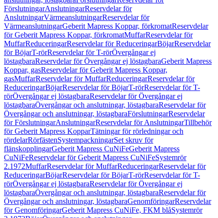
Förslutningar
Anslutningar
Reservdelar för
Anslutningar
Värmeanslutningar
Reservdelar för
Värmeanslutningar
Geberit Mapress Koppar, förkromat
Reservdelar
för Geberit Mapress Koppar, förkromat
Muffar
Reservdelar för
Muffar
Reduceringar
Reservdelar för Reduceringar
Böjar
Reservdelar
för Böjar
T-rör
Reservdelar för T-rör
Övergångar ej
löstagbara
Reservdelar för Övergångar ej löstagbara
Geberit Mapress
Koppar, gas
Reservdelar för Geberit Mapress Koppar,
gas
Muffar
Reservdelar för Muffar
Reduceringar
Reservdelar för
Reduceringar
Böjar
Reservdelar för Böjar
T-rör
Reservdelar för T-
rör
Övergångar ej löstagbara
Reservdelar för Övergångar ej
löstagbara
Övergångar och anslutningar, löstagbara
Reservdelar för
Övergångar och anslutningar, löstagbara
Förslutningar
Reservdelar
för Förslutningar
Anslutningar
Reservdelar för Anslutningar
Tillbehör
för Geberit Mapress Koppar
Tätningar för rörledningar och
rördelar
Rörfästen
Systempackningar
Set skruv för
flänskopplingar
Geberit Mapress CuNiFe
Geberit Mapress
CuNiFe
Reservdelar för Geberit Mapress CuNiFe
Systemrör
2.1972
Muffar
Reservdelar för Muffar
Reduceringar
Reservdelar för
Reduceringar
Böjar
Reservdelar för Böjar
T-rör
Reservdelar för T-
rör
Övergångar ej löstagbara
Reservdelar för Övergångar ej
löstagbara
Övergångar och anslutningar, löstagbara
Reservdelar för
Övergångar och anslutningar, löstagbara
Genomföringar
Reservdelar
för Genomföringar
Geberit Mapress CuNiFe, FKM blå
Systemrör