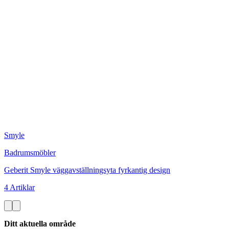
Smyle
Badrumsmöbler
Geberit Smyle väggavställningsyta fyrkantig design
4 Artiklar
Ditt aktuella område