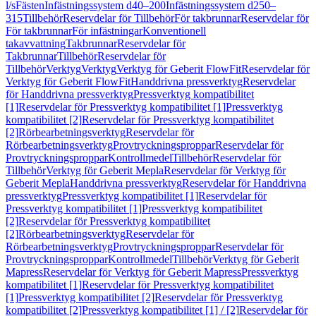
l/s
Fästen
Infästningssystem d40–200
Infästningssystem d250–
315
Tillbehör
Reservdelar för Tillbehör
För takbrunnar
Reservdelar för
För takbrunnar
För infästningar
Konventionell
takavvattning
Takbrunnar
Reservdelar för
Takbrunnar
Tillbehör
Reservdelar för
Tillbehör
Verktyg
Verktyg
Verktyg för Geberit FlowFit
Reservdelar för
Verktyg för Geberit FlowFit
Handdrivna pressverktyg
Reservdelar
för Handdrivna pressverktyg
Pressverktyg kompatibilitet
[1]
Reservdelar för Pressverktyg kompatibilitet [1]
Pressverktyg
kompatibilitet [2]
Reservdelar för Pressverktyg kompatibilitet
[2]
Rörbearbetningsverktyg
Reservdelar för
Rörbearbetningsverktyg
Provtryckningsproppar
Reservdelar för
Provtryckningsproppar
Kontrollmedel
Tillbehör
Reservdelar för
Tillbehör
Verktyg för Geberit Mepla
Reservdelar för Verktyg för
Geberit Mepla
Handdrivna pressverktyg
Reservdelar för Handdrivna
pressverktyg
Pressverktyg kompatibilitet [1]
Reservdelar för
Pressverktyg kompatibilitet [1]
Pressverktyg kompatibilitet
[2]
Reservdelar för Pressverktyg kompatibilitet
[2]
Rörbearbetningsverktyg
Reservdelar för
Rörbearbetningsverktyg
Provtryckningsproppar
Reservdelar för
Provtryckningsproppar
Kontrollmedel
Tillbehör
Verktyg för Geberit
Mapress
Reservdelar för Verktyg för Geberit Mapress
Pressverktyg
kompatibilitet [1]
Reservdelar för Pressverktyg kompatibilitet
[1]
Pressverktyg kompatibilitet [2]
Reservdelar för Pressverktyg
kompatibilitet [2]
Pressverktyg kompatibilitet [1] / [2]
Reservdelar för