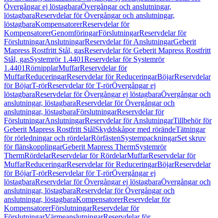
Övergångar ej löstagbara
Övergångar och anslutningar,
löstagbara
Reservdelar för Övergångar och anslutningar,
löstagbara
Kompensatorer
Reservdelar för
Kompensatorer
Genomföringar
Förslutningar
Reservdelar för
Förslutningar
Anslutningar
Reservdelar för Anslutningar
Geberit
Mapress Rostfritt Stål, gas
Reservdelar för Geberit Mapress Rostfritt
Stål, gas
Systemrör 1.4401
Reservdelar för Systemrör
1.4401
Rörnipplar
Muffar
Reservdelar för
Muffar
Reduceringar
Reservdelar för Reduceringar
Böjar
Reservdelar
för Böjar
T-rör
Reservdelar för T-rör
Övergångar ej
löstagbara
Reservdelar för Övergångar ej löstagbara
Övergångar och
anslutningar, löstagbara
Reservdelar för Övergångar och
anslutningar, löstagbara
Förslutningar
Reservdelar för
Förslutningar
Anslutningar
Reservdelar för Anslutningar
Tillbehör för
Geberit Mapress Rostfritt Stål
Skyddskåpor med rörände
Tätningar
för rörledningar och rördelar
Rörfästen
Systempackningar
Set skruv
för flänskopplingar
Geberit Mapress Therm
Systemrör
Therm
Rördelar
Reservdelar för Rördelar
Muffar
Reservdelar för
Muffar
Reduceringar
Reservdelar för Reduceringar
Böjar
Reservdelar
för Böjar
T-rör
Reservdelar för T-rör
Övergångar ej
löstagbara
Reservdelar för Övergångar ej löstagbara
Övergångar och
anslutningar, löstagbara
Reservdelar för Övergångar och
anslutningar, löstagbara
Kompensatorer
Reservdelar för
Kompensatorer
Förslutningar
Reservdelar för
Förslutningar
Värmeanslutningar
Reservdelar för