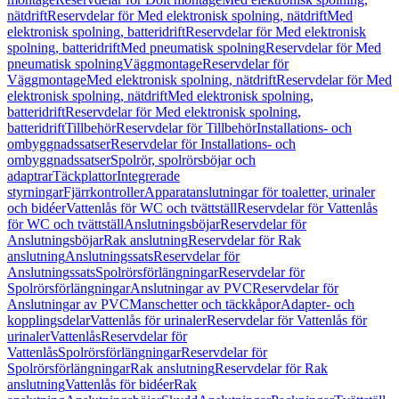
nätdrift
Reservdelar för Med elektronisk spolning, nätdrift
Med
elektronisk spolning, batteridrift
Reservdelar för Med elektronisk
spolning, batteridrift
Med pneumatisk spolning
Reservdelar för Med
pneumatisk spolning
Väggmontage
Reservdelar för
Väggmontage
Med elektronisk spolning, nätdrift
Reservdelar för Med
elektronisk spolning, nätdrift
Med elektronisk spolning,
batteridrift
Reservdelar för Med elektronisk spolning,
batteridrift
Tillbehör
Reservdelar för Tillbehör
Installations- och
ombyggnadssatser
Reservdelar för Installations- och
ombyggnadssatser
Spolrör, spolrörsböjar och
adaptrar
Täckplattor
Integrerade
styrningar
Fjärrkontroller
Apparatanslutningar för toaletter, urinaler
och bidéer
Vattenlås för WC och tvättställ
Reservdelar för Vattenlås
för WC och tvättställ
Anslutningsböjar
Reservdelar för
Anslutningsböjar
Rak anslutning
Reservdelar för Rak
anslutning
Anslutningssats
Reservdelar för
Anslutningssats
Spolrörsförlängningar
Reservdelar för
Spolrörsförlängningar
Anslutningar av PVC
Reservdelar för
Anslutningar av PVC
Manschetter och täckkåpor
Adapter- och
kopplingsdelar
Vattenlås för urinaler
Reservdelar för Vattenlås för
urinaler
Vattenlås
Reservdelar för
Vattenlås
Spolrörsförlängningar
Reservdelar för
Spolrörsförlängningar
Rak anslutning
Reservdelar för Rak
anslutning
Vattenlås för bidéer
Rak