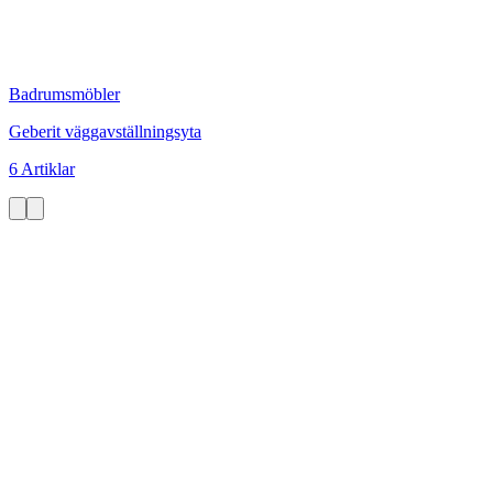
Badrumsmöbler
Geberit väggavställningsyta
6 Artiklar