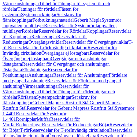
Värmeanslutningar
Tillbehör
Tätningar för systemrör och
rördelar
Tätningar för rördelar
Fästen för
systemrör
Systempackningar
Set skruv för
flänskopplingar
Förbrukningsmaterial
Geberit Mepla
Systemrör
tappvatten, multilayer
Reservdelar för Systemrör tappvatten,
multilayer
Rördelar
Reservdelar för Rördelar
Kopplingar
Reservdelar
för Kopplingar
Reduceringar
Reservdelar för
Reduceringar
Övergångsvinklar
Reservdelar för Övergångsvinklar
T-
rör
Reservdelar för T-rör
Invändig cirkulation
Reservdelar för
Invändig cirkulation
Övergångar ej löstagbara
Reservdelar för
Övergångar ej löstagbara
Övergångar och anslutningar,
löstagbara
Reservdelar för Övergångar och anslutningar,
löstagbara
Förslutningar
Reservdelar för
Förslutningar
Anslutningar
Reservdelar för Anslutningar
Fördelare
med gängad anslutning
Reservdelar för Fördelare med gängad
anslutning
Värmeanslutningar
Reservdelar för
Värmeanslutningar
Tillbehör
Tätningar för rörledningar och
rördelar
Rörfästen
Systempackningar
Set skruv för
flänskopplingar
Geberit Mapress Rostfritt Stål
Geberit Mapress
Rostfritt Stål
Reservdelar för Geberit Mapress Rostfritt Stål
Systemrör
1.4401
Reservdelar för Systemrör
1.4401
Rörnipplar
Muffar
Reservdelar för
Muffar
Reduceringar
Reservdelar för Reduceringar
Böjar
Reservdelar
för Böjar
T-rör
Reservdelar för T-rör
Invändig cirkulation
Reservdelar
för Invändig cirkulation
Övergångar ej löstagbara
Reservdelar för