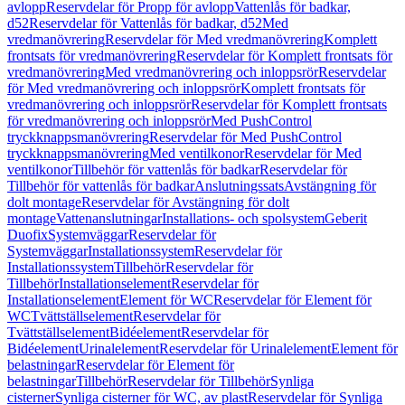
avlopp
Reservdelar för Propp för avlopp
Vattenlås för badkar,
d52
Reservdelar för Vattenlås för badkar, d52
Med
vredmanövrering
Reservdelar för Med vredmanövrering
Komplett
frontsats för vredmanövrering
Reservdelar för Komplett frontsats för
vredmanövrering
Med vredmanövrering och inloppsrör
Reservdelar
för Med vredmanövrering och inloppsrör
Komplett frontsats för
vredmanövrering och inloppsrör
Reservdelar för Komplett frontsats
för vredmanövrering och inloppsrör
Med PushControl
tryckknappsmanövrering
Reservdelar för Med PushControl
tryckknappsmanövrering
Med ventilkonor
Reservdelar för Med
ventilkonor
Tillbehör för vattenlås för badkar
Reservdelar för
Tillbehör för vattenlås för badkar
Anslutningssats
Avstängning för
dolt montage
Reservdelar för Avstängning för dolt
montage
Vattenanslutningar
Installations- och spolsystem
Geberit
Duofix
Systemväggar
Reservdelar för
Systemväggar
Installationssystem
Reservdelar för
Installationssystem
Tillbehör
Reservdelar för
Tillbehör
Installationselement
Reservdelar för
Installationselement
Element för WC
Reservdelar för Element för
WC
Tvättställselement
Reservdelar för
Tvättställselement
Bidéelement
Reservdelar för
Bidéelement
Urinalelement
Reservdelar för Urinalelement
Element för
belastningar
Reservdelar för Element för
belastningar
Tillbehör
Reservdelar för Tillbehör
Synliga
cisterner
Synliga cisterner för WC, av plast
Reservdelar för Synliga