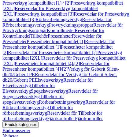
Pressverktyg kompatibilitet [1] / [2]
Pressverktyg kompatibilitet
[2XL]
Reservdelar för Pressverktyg kompatibilitet
[2XL]
Pressverktyg kompatibilitet [3]
Reservdelar för Pressverktyg
kompatibilitet [3]
Rörbearbetningsverktyg
Reservdelar för
Rörbearbetningsverktyg
Provtryckningsproppar
Reservdelar för
Provtryckningsproppar
Kontrollmedel
Reservdelar för
Kontrollmedel
Tillbehör
Pressenheter
Reservdelar för
Pressenheter
Pressenheter kompatibilitet [1]
Reservdelar för
Pressenheter kompatibilitet [1]
Pressenheter kompatibilitet
[2]
Reservdelar för Pressenheter kompatibilitet [2]
Pressverktyg
kompatibilitet [2XL]
Reservdelar för Pressverktyg kompatibilitet
[2XL]
Pressenheter kompatibilitet [4]/[2]
Reservdelar för
Pressenheter kompatibilitet [4]/[2]
Verktyg för Geberit Silent-
db20/Geberit PE
Reservdelar för Verktyg för Geberit Silent-
db20/Geberit PE
Elsvetsverktyg
Reservdelar för
Elsvetsverktyg
Tillbehör för
Elsvetsverktyg
Spegelsvetsverktyg
Reservdelar för
Spegelsvetsverktyg
Tillbehör för
spegelsvetsverktyg
Rörbearbetningsverktyg
Reservdelar för
Rörbearbetningsverktyg
Tillbehör för
rörbearbetningsverktyg
Reservdelar för Tillbehör för
rörbearbetningsverktyg
Fjärrkontroller
Fjärrkontroller
Produktkategorier
Badrumsserier
Nyheter