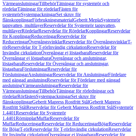
Värmeanslutningar
Tillbehör
Tätningar för systemrör och
rördelar
Tätningar för rördelar
Fästen för
systemrör
Systempackningar
Set skruv för
flänskopplingar
Förbrukningsmaterial
Geberit Mepla
Systemrör
tappvatten, multilayer
Reservdelar för Systemrör tappvatten,
multilayer
Rördelar
Reservdelar för Rördelar
Kopplingar
Reservdelar
för Kopplingar
Reduceringar
Reservdelar för
Reduceringar
Övergångsvinklar
Reservdelar för Övergångsvinklar
T-
rör
Reservdelar för T-rör
Invändig cirkulation
Reservdelar för
Invändig cirkulation
Övergångar ej löstagbara
Reservdelar för
Övergångar ej löstagbara
Övergångar och anslutningar,
löstagbara
Reservdelar för Övergångar och anslutningar,
löstagbara
Förslutningar
Reservdelar för
Förslutningar
Anslutningar
Reservdelar för Anslutningar
Fördelare
med gängad anslutning
Reservdelar för Fördelare med gängad
anslutning
Värmeanslutningar
Reservdelar för
Värmeanslutningar
Tillbehör
Tätningar för rörledningar och
rördelar
Rörfästen
Systempackningar
Set skruv för
flänskopplingar
Geberit Mapress Rostfritt Stål
Geberit Mapress
Rostfritt Stål
Reservdelar för Geberit Mapress Rostfritt Stål
Systemrör
1.4401
Reservdelar för Systemrör
1.4401
Rörnipplar
Muffar
Reservdelar för
Muffar
Reduceringar
Reservdelar för Reduceringar
Böjar
Reservdelar
för Böjar
T-rör
Reservdelar för T-rör
Invändig cirkulation
Reservdelar
för Invändig cirkulation
Övergångar ej löstagbara
Reservdelar för