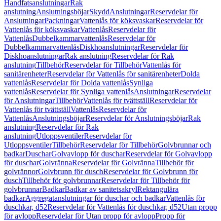
Handfatsanslutningar
Rak
anslutning
Anslutningsböjar
Skydd
Anslutningar
Reservdelar för
Anslutningar
Packningar
Vattenlås för köksvaskar
Reservdelar för
Vattenlås för köksvaskar
Vattenlås
Reservdelar för
Vattenlås
Dubbelkammarvattenlås
Reservdelar för
Dubbelkammarvattenlås
Diskhoanslutningar
Reservdelar för
Diskhoanslutningar
Rak anslutning
Reservdelar för Rak
anslutning
Tillbehör
Reservdelar för Tillbehör
Vattenlås för
sanitärenheter
Reservdelar för Vattenlås för sanitärenheter
Dolda
vattenlås
Reservdelar för Dolda vattenlås
Synliga
vattenlås
Reservdelar för Synliga vattenlås
Anslutningar
Reservdelar
för Anslutningar
Tillbehör
Vattenlås för tvättställ
Reservdelar för
Vattenlås för tvättställ
Vattenlås
Reservdelar för
Vattenlås
Anslutningsböjar
Reservdelar för Anslutningsböjar
Rak
anslutning
Reservdelar för Rak
anslutning
Utloppsventiler
Reservdelar för
Utloppsventiler
Tillbehör
Reservdelar för Tillbehör
Golvbrunnar och
badkar
Duschar
Golvavlopp för duschar
Reservdelar för Golvavlopp
för duschar
Golvränna
Reservdelar för Golvränna
Tillbehör för
golvrännor
Golvbrunn för dusch
Reservdelar för Golvbrunn för
dusch
Tillbehör för golvbrunnar
Reservdelar för Tillbehör för
golvbrunnar
Badkar
Badkar av sanitetsakryl
Rektangulära
badkar
Aggregatanslutningar för duschar och badkar
Vattenlås för
duschkar, d52
Reservdelar för Vattenlås för duschkar, d52
Utan propp
för avlopp
Reservdelar för Utan propp för avlopp
Propp för