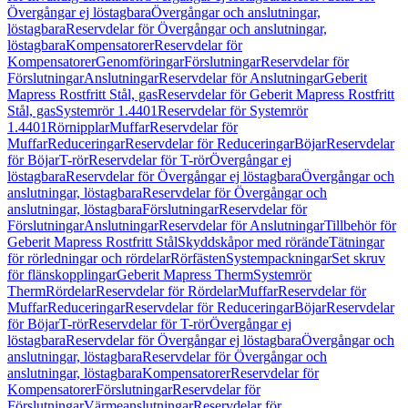
Övergångar ej löstagbara
Övergångar och anslutningar,
löstagbara
Reservdelar för Övergångar och anslutningar,
löstagbara
Kompensatorer
Reservdelar för
Kompensatorer
Genomföringar
Förslutningar
Reservdelar för
Förslutningar
Anslutningar
Reservdelar för Anslutningar
Geberit
Mapress Rostfritt Stål, gas
Reservdelar för Geberit Mapress Rostfritt
Stål, gas
Systemrör 1.4401
Reservdelar för Systemrör
1.4401
Rörnipplar
Muffar
Reservdelar för
Muffar
Reduceringar
Reservdelar för Reduceringar
Böjar
Reservdelar
för Böjar
T-rör
Reservdelar för T-rör
Övergångar ej
löstagbara
Reservdelar för Övergångar ej löstagbara
Övergångar och
anslutningar, löstagbara
Reservdelar för Övergångar och
anslutningar, löstagbara
Förslutningar
Reservdelar för
Förslutningar
Anslutningar
Reservdelar för Anslutningar
Tillbehör för
Geberit Mapress Rostfritt Stål
Skyddskåpor med rörände
Tätningar
för rörledningar och rördelar
Rörfästen
Systempackningar
Set skruv
för flänskopplingar
Geberit Mapress Therm
Systemrör
Therm
Rördelar
Reservdelar för Rördelar
Muffar
Reservdelar för
Muffar
Reduceringar
Reservdelar för Reduceringar
Böjar
Reservdelar
för Böjar
T-rör
Reservdelar för T-rör
Övergångar ej
löstagbara
Reservdelar för Övergångar ej löstagbara
Övergångar och
anslutningar, löstagbara
Reservdelar för Övergångar och
anslutningar, löstagbara
Kompensatorer
Reservdelar för
Kompensatorer
Förslutningar
Reservdelar för
Förslutningar
Värmeanslutningar
Reservdelar för