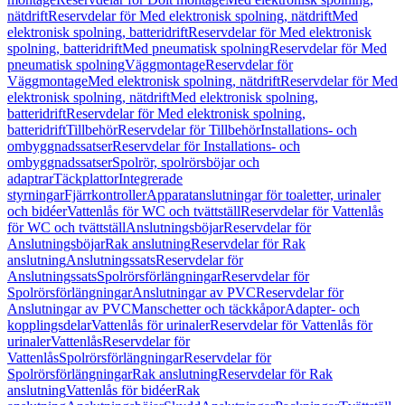
nätdrift
Reservdelar för Med elektronisk spolning, nätdrift
Med
elektronisk spolning, batteridrift
Reservdelar för Med elektronisk
spolning, batteridrift
Med pneumatisk spolning
Reservdelar för Med
pneumatisk spolning
Väggmontage
Reservdelar för
Väggmontage
Med elektronisk spolning, nätdrift
Reservdelar för Med
elektronisk spolning, nätdrift
Med elektronisk spolning,
batteridrift
Reservdelar för Med elektronisk spolning,
batteridrift
Tillbehör
Reservdelar för Tillbehör
Installations- och
ombyggnadssatser
Reservdelar för Installations- och
ombyggnadssatser
Spolrör, spolrörsböjar och
adaptrar
Täckplattor
Integrerade
styrningar
Fjärrkontroller
Apparatanslutningar för toaletter, urinaler
och bidéer
Vattenlås för WC och tvättställ
Reservdelar för Vattenlås
för WC och tvättställ
Anslutningsböjar
Reservdelar för
Anslutningsböjar
Rak anslutning
Reservdelar för Rak
anslutning
Anslutningssats
Reservdelar för
Anslutningssats
Spolrörsförlängningar
Reservdelar för
Spolrörsförlängningar
Anslutningar av PVC
Reservdelar för
Anslutningar av PVC
Manschetter och täckkåpor
Adapter- och
kopplingsdelar
Vattenlås för urinaler
Reservdelar för Vattenlås för
urinaler
Vattenlås
Reservdelar för
Vattenlås
Spolrörsförlängningar
Reservdelar för
Spolrörsförlängningar
Rak anslutning
Reservdelar för Rak
anslutning
Vattenlås för bidéer
Rak