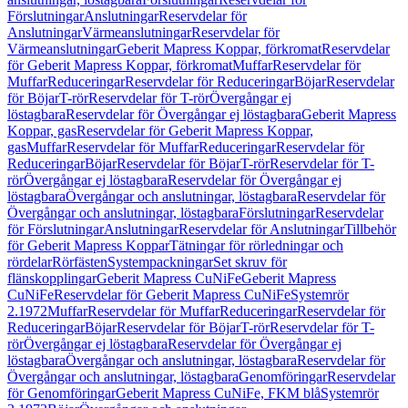
Förslutningar
Anslutningar
Reservdelar för
Anslutningar
Värmeanslutningar
Reservdelar för
Värmeanslutningar
Geberit Mapress Koppar, förkromat
Reservdelar
för Geberit Mapress Koppar, förkromat
Muffar
Reservdelar för
Muffar
Reduceringar
Reservdelar för Reduceringar
Böjar
Reservdelar
för Böjar
T-rör
Reservdelar för T-rör
Övergångar ej
löstagbara
Reservdelar för Övergångar ej löstagbara
Geberit Mapress
Koppar, gas
Reservdelar för Geberit Mapress Koppar,
gas
Muffar
Reservdelar för Muffar
Reduceringar
Reservdelar för
Reduceringar
Böjar
Reservdelar för Böjar
T-rör
Reservdelar för T-
rör
Övergångar ej löstagbara
Reservdelar för Övergångar ej
löstagbara
Övergångar och anslutningar, löstagbara
Reservdelar för
Övergångar och anslutningar, löstagbara
Förslutningar
Reservdelar
för Förslutningar
Anslutningar
Reservdelar för Anslutningar
Tillbehör
för Geberit Mapress Koppar
Tätningar för rörledningar och
rördelar
Rörfästen
Systempackningar
Set skruv för
flänskopplingar
Geberit Mapress CuNiFe
Geberit Mapress
CuNiFe
Reservdelar för Geberit Mapress CuNiFe
Systemrör
2.1972
Muffar
Reservdelar för Muffar
Reduceringar
Reservdelar för
Reduceringar
Böjar
Reservdelar för Böjar
T-rör
Reservdelar för T-
rör
Övergångar ej löstagbara
Reservdelar för Övergångar ej
löstagbara
Övergångar och anslutningar, löstagbara
Reservdelar för
Övergångar och anslutningar, löstagbara
Genomföringar
Reservdelar
för Genomföringar
Geberit Mapress CuNiFe, FKM blå
Systemrör