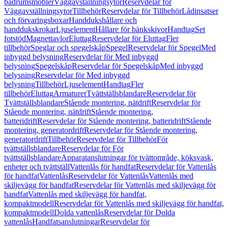
badrumsmöbler
Väggavställningsytor
Reservdelar för
Väggavställningsytor
Tillbehör
Reservdelar för Tillbehör
Lådinsatser
och förvaringsboxar
Handdukshållare och
handdukskrokar
Ljuselement
Hållare för bänkskivor
Handtag
Set
fotstöd
Magnettavlor
Eluttag
Reservdelar för Eluttag
Fler
tillbehör
Speglar och spegelskåp
Spegel
Reservdelar för Spegel
Med
inbyggd belysning
Reservdelar för Med inbyggd
belysning
Spegelskåp
Reservdelar för Spegelskåp
Med inbyggd
belysning
Reservdelar för Med inbyggd
belysning
Tillbehör
Ljuselement
Handtag
Fler
tillbehör
Eluttag
Armaturer
Tvättställsblandare
Reservdelar för
Tvättställsblandare
Stående montering, nätdrift
Reservdelar för
Stående montering, nätdrift
Stående montering,
batteridrift
Reservdelar för Stående montering, batteridrift
Stående
montering, generatordrift
Reservdelar för Stående montering,
generatordrift
Tillbehör
Reservdelar för Tillbehör
För
tvättställsblandare
Reservdelar för För
tvättställsblandare
Apparatanslutningar för tvättområde, köksvask,
enheter och tvättställ
Vattenlås för handfat
Reservdelar för Vattenlås
för handfat
Vattenlås
Reservdelar för Vattenlås
Vattenlås med
skiljevägg för handfat
Reservdelar för Vattenlås med skiljevägg för
handfat
Vattenlås med skiljevägg för handfat,
kompaktmodell
Reservdelar för Vattenlås med skiljevägg för handfat,
kompaktmodell
Dolda vattenlås
Reservdelar för Dolda
vattenlås
Handfatsanslutningar
Reservdelar för