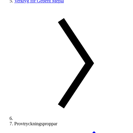
Verktyg för Geberit Mepla
Provtryckningsproppar