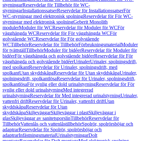
styrningar
Reservdelar för Tillbehör för WC-
styrningar
Installationssatser
Reservdelar för Installationssatser
För
WC-styrningar med elektronisk spolning
Reservdelar för För WC-
styrningar med elektronisk spolning
Geberit Monolith
moduler
Moduler för WC
Reservdelar för Moduler för WC
För
vägghängda WC
Reservdelar för För vägghängda WC
För
golvstående WC
Reservdelar för För golvstående
WC
Tillbehör
Reservdelar för Tillbehör
Förbrukningsmaterial
Moduler
för tvättställ
Tillbehör
Moduler för bidéer
Reservdelar för Moduler för
bidéer
För vägghängda och golvstående bidéer
Reservdelar för För
vägghängda och golvstående bidéer
Urinaler
Urinaler, spolningsdrift,
med spolkant
Reservdelar för Urinaler, spolningsdrift, med
spolkant
Utan skyddskåpa
Reservdelar för Utan skyddskåpa
Urinaler,
spolningsdrift, spolkantlösa
Reservdelar för Urinaler, spolningsdrift,
spolkantlösa
För synlig eller dold urinalstyrning
Reservdelar för För
synlig eller dold urinalstyrning
Med integrerad
urinalstyrning
Reservdelar för Med integrerad urinalstyrning
Urinaler,
vattenfri drift
Reservdelar för Urinaler, vattenfri drift
Utan
skyddskåpa
Reservdelar för Utan
skyddskåpa
Skiljeväggar
Skiljeväggar i plast
Skiljeväggar i
glas
Skiljeväggar av sanitetsporslin
Tillbehör
Reservdelar för
Tillbehör
Vattenlås och vattenlåstillbehör
Spolrör, spolrörsböjar och
adaptrar
Reservdelar för Spolrör, spolrörsböjar och
adaptrar
Infästningsmaterial
Urinalstyrningar
Dolt
montage
Reservdelar för Dolt montage
Med elektronisk spolning,