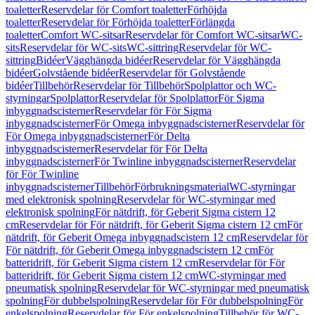
toaletter
Reservdelar för Comfort toaletter
Förhöjda
toaletter
Reservdelar för Förhöjda toaletter
Förlängda
toaletter
Comfort WC-sitsar
Reservdelar för Comfort WC-sitsar
WC-
sits
Reservdelar för WC-sits
WC-sittring
Reservdelar för WC-
sittring
Bidéer
Vägghängda bidéer
Reservdelar för Vägghängda
bidéer
Golvstående bidéer
Reservdelar för Golvstående
bidéer
Tillbehör
Reservdelar för Tillbehör
Spolplattor och WC-
styrningar
Spolplattor
Reservdelar för Spolplattor
För Sigma
inbyggnadscisterner
Reservdelar för För Sigma
inbyggnadscisterner
För Omega inbyggnadscisterner
Reservdelar för
För Omega inbyggnadscisterner
För Delta
inbyggnadscisterner
Reservdelar för För Delta
inbyggnadscisterner
För Twinline inbyggnadscisterner
Reservdelar
för För Twinline
inbyggnadscisterner
Tillbehör
Förbrukningsmaterial
WC-styrningar
med elektronisk spolning
Reservdelar för WC-styrningar med
elektronisk spolning
För nätdrift, för Geberit Sigma cistern 12
cm
Reservdelar för För nätdrift, för Geberit Sigma cistern 12 cm
För
nätdrift, för Geberit Omega inbyggnadscistern 12 cm
Reservdelar för
För nätdrift, för Geberit Omega inbyggnadscistern 12 cm
För
batteridrift, för Geberit Sigma cistern 12 cm
Reservdelar för För
batteridrift, för Geberit Sigma cistern 12 cm
WC-styrningar med
pneumatisk spolning
Reservdelar för WC-styrningar med pneumatisk
spolning
För dubbelspolning
Reservdelar för För dubbelspolning
För
enkelspolning
Reservdelar för För enkelspolning
Tillbehör för WC-