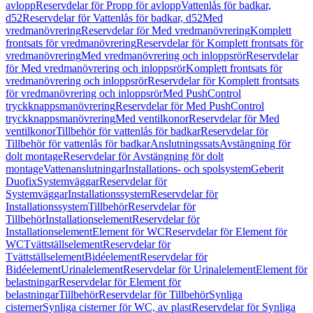
avlopp
Reservdelar för Propp för avlopp
Vattenlås för badkar,
d52
Reservdelar för Vattenlås för badkar, d52
Med
vredmanövrering
Reservdelar för Med vredmanövrering
Komplett
frontsats för vredmanövrering
Reservdelar för Komplett frontsats för
vredmanövrering
Med vredmanövrering och inloppsrör
Reservdelar
för Med vredmanövrering och inloppsrör
Komplett frontsats för
vredmanövrering och inloppsrör
Reservdelar för Komplett frontsats
för vredmanövrering och inloppsrör
Med PushControl
tryckknappsmanövrering
Reservdelar för Med PushControl
tryckknappsmanövrering
Med ventilkonor
Reservdelar för Med
ventilkonor
Tillbehör för vattenlås för badkar
Reservdelar för
Tillbehör för vattenlås för badkar
Anslutningssats
Avstängning för
dolt montage
Reservdelar för Avstängning för dolt
montage
Vattenanslutningar
Installations- och spolsystem
Geberit
Duofix
Systemväggar
Reservdelar för
Systemväggar
Installationssystem
Reservdelar för
Installationssystem
Tillbehör
Reservdelar för
Tillbehör
Installationselement
Reservdelar för
Installationselement
Element för WC
Reservdelar för Element för
WC
Tvättställselement
Reservdelar för
Tvättställselement
Bidéelement
Reservdelar för
Bidéelement
Urinalelement
Reservdelar för Urinalelement
Element för
belastningar
Reservdelar för Element för
belastningar
Tillbehör
Reservdelar för Tillbehör
Synliga
cisterner
Synliga cisterner för WC, av plast
Reservdelar för Synliga