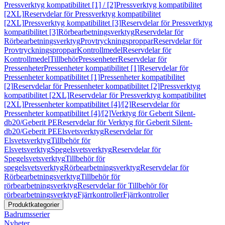
Pressverktyg kompatibilitet [1] / [2]
Pressverktyg kompatibilitet
[2XL]
Reservdelar för Pressverktyg kompatibilitet
[2XL]
Pressverktyg kompatibilitet [3]
Reservdelar för Pressverktyg
kompatibilitet [3]
Rörbearbetningsverktyg
Reservdelar för
Rörbearbetningsverktyg
Provtryckningsproppar
Reservdelar för
Provtryckningsproppar
Kontrollmedel
Reservdelar för
Kontrollmedel
Tillbehör
Pressenheter
Reservdelar för
Pressenheter
Pressenheter kompatibilitet [1]
Reservdelar för
Pressenheter kompatibilitet [1]
Pressenheter kompatibilitet
[2]
Reservdelar för Pressenheter kompatibilitet [2]
Pressverktyg
kompatibilitet [2XL]
Reservdelar för Pressverktyg kompatibilitet
[2XL]
Pressenheter kompatibilitet [4]/[2]
Reservdelar för
Pressenheter kompatibilitet [4]/[2]
Verktyg för Geberit Silent-
db20/Geberit PE
Reservdelar för Verktyg för Geberit Silent-
db20/Geberit PE
Elsvetsverktyg
Reservdelar för
Elsvetsverktyg
Tillbehör för
Elsvetsverktyg
Spegelsvetsverktyg
Reservdelar för
Spegelsvetsverktyg
Tillbehör för
spegelsvetsverktyg
Rörbearbetningsverktyg
Reservdelar för
Rörbearbetningsverktyg
Tillbehör för
rörbearbetningsverktyg
Reservdelar för Tillbehör för
rörbearbetningsverktyg
Fjärrkontroller
Fjärrkontroller
Produktkategorier
Badrumsserier
Nyheter