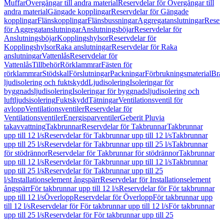
Muffar
Övergångar till andra material
Reservdelar för Övergångar till
andra material
Gängade kopplingar
Reservdelar för Gängade
kopplingar
Flänskopplingar
Flänsbussningar
Aggregatanslutningar
Rese
för Aggregatanslutningar
Anslutningsböjar
Reservdelar för
Anslutningsböjar
Kopplingshylsor
Reservdelar för
Kopplingshylsor
Raka anslutningar
Reservdelar för Raka
anslutningar
Vattenlås
Reservdelar för
Vattenlås
Tillbehör
Rörklammrar
Fästen för
rörklammrar
Stödskal
Förslutningar
Packningar
Förbrukningsmaterial
Br
ljudisolering och fuktskydd
Ljudisolering
Isoleringar för
byggnadsljudisolering
Isoleringar för byggnadsljudisolering och
luftljudsisolering
Fuktskydd
Tätningar
Ventilationsventil för
avlopp
Ventilationsventiler
Reservdelar för
Ventilationsventiler
Energisparventiler
Geberit Pluvia
takavvattning
Takbrunnar
Reservdelar för Takbrunnar
Takbrunnar
upp till 12 l/s
Reservdelar för Takbrunnar upp till 12 l/s
Takbrunnar
upp till 25 l/s
Reservdelar för Takbrunnar upp till 25 l/s
Takbrunnar
för stödrännor
Reservdelar för Takbrunnar för stödrännor
Takbrunnar
upp till 12 l/s
Reservdelar för Takbrunnar upp till 12 l/s
Takbrunnar
upp till 25 l/s
Reservdelar för Takbrunnar upp till 25
l/s
Installationselement ångspärr
Reservdelar för Installationselement
ångspärr
För takbrunnar upp till 12 l/s
Reservdelar för För takbrunnar
upp till 12 l/s
Överlopp
Reservdelar för Överlopp
För takbrunnar upp
till 12 l/s
Reservdelar för För takbrunnar upp till 12 l/s
För takbrunnar
upp till 25 l/s
Reservdelar för För takbrunnar upp till 25