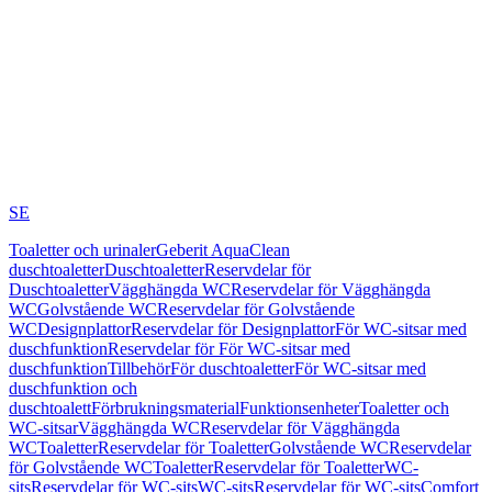
SE
Toaletter och urinaler
Geberit AquaClean
duschtoaletter
Duschtoaletter
Reservdelar för
Duschtoaletter
Vägghängda WC
Reservdelar för Vägghängda
WC
Golvstående WC
Reservdelar för Golvstående
WC
Designplattor
Reservdelar för Designplattor
För WC-sitsar med
duschfunktion
Reservdelar för För WC-sitsar med
duschfunktion
Tillbehör
För duschtoaletter
För WC-sitsar med
duschfunktion och
duschtoalett
Förbrukningsmaterial
Funktionsenheter
Toaletter och
WC-sitsar
Vägghängda WC
Reservdelar för Vägghängda
WC
Toaletter
Reservdelar för Toaletter
Golvstående WC
Reservdelar
för Golvstående WC
Toaletter
Reservdelar för Toaletter
WC-
sits
Reservdelar för WC-sits
WC-sits
Reservdelar för WC-sits
Comfort