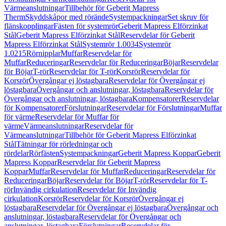
Värmeanslutningar
Tillbehör för Geberit Mapress
Therm
Skyddskåpor med rörände
Systempackningar
Set skruv för
flänskopplingar
Fästen för systemrör
Geberit Mapress Elförzinkat
Stål
Geberit Mapress Elförzinkat Stål
Reservdelar för Geberit
Mapress Elförzinkat Stål
Systemrör 1.0034
Systemrör
1.0215
Rörnipplar
Muffar
Reservdelar för
Muffar
Reduceringar
Reservdelar för Reduceringar
Böjar
Reservdelar
för Böjar
T-rör
Reservdelar för T-rör
Korsrör
Reservdelar för
Korsrör
Övergångar ej löstagbara
Reservdelar för Övergångar ej
löstagbara
Övergångar och anslutningar, löstagbara
Reservdelar för
Övergångar och anslutningar, löstagbara
Kompensatorer
Reservdelar
för Kompensatorer
Förslutningar
Reservdelar för Förslutningar
Muffar
för värme
Reservdelar för Muffar för
värme
Värmeanslutningar
Reservdelar för
Värmeanslutningar
Tillbehör för Geberit Mapress Elförzinkat
Stål
Tätningar för rörledningar och
rördelar
Rörfästen
Systempackningar
Geberit Mapress Koppar
Geberit
Mapress Koppar
Reservdelar för Geberit Mapress
Koppar
Muffar
Reservdelar för Muffar
Reduceringar
Reservdelar för
Reduceringar
Böjar
Reservdelar för Böjar
T-rör
Reservdelar för T-
rör
Invändig cirkulation
Reservdelar för Invändig
cirkulation
Korsrör
Reservdelar för Korsrör
Övergångar ej
löstagbara
Reservdelar för Övergångar ej löstagbara
Övergångar och
anslutningar, löstagbara
Reservdelar för Övergångar och
anslutningar, löstagbara
Förslutningar
Reservdelar för