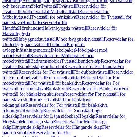
anslutning
Anslutningsböjar
Skydd
Anslutningar
Packningar
Tvättställ
och badrumsmöbler
Tvättställ
Tvättställ
Reservdelar för
Tvättställ
Dubbeltvättställ
Möbeltvättställ
Reservdelar för
Möbeltvättställ
Tvättställ för bänkskiva
Reservdelar för Tvättställ för
bänkskiva
Handfat
Reservdelar för
Handfat
Hörnhandfat
Halvinbyggda tvättställ
Reservdelar för
Halvinbyggda
tvättställ
Inbyggnadstvättställ
Underbyggnadstvättställ
Reservdelar för
Underbyggnadstvättställ
Tillbehör
Propp för
avlopp
Infästningsmaterial
Möbelpaket
Möbelpaket med
möbeltvättställ
Reservdelar för Möbelpaket med
möbeltvättställ
Badrumsmöbler
Tvättställsunderskåp
Reservdelar för
Tvättställsunderskåp
För handfat
Reservdelar för För handfat
För
tvättställ
Reservdelar för För tvättställ
För dubbeltvättställ
Reservdelar
för För dubbeltvättställ
För möbeltvättställ
Reservdelar för För
möbeltvättställ
För tvättställ för bänkskiva
Reservdelar för För
tvättställ för bänkskiva
Bänkskivor
Reservdelar för Bänkskivor
För
tvättställ för bänkskiva skålform
Reservdelar för För tvättställ för
bänkskiva skålform
För tvättställ för bänkskiva
rektangulärt
Reservdelar för För tvättställ för bänkskiva
rektangulärt
Sidoskåp
Reservdelar för Sidoskåp
Låga
sidoskåp
Reservdelar för Låga sidoskåp
Högskåp
Reservdelar för
Högskåp
Mellanhöga skåp
Reservdelar för Mellanhöga
skåp
Hängande skåp
Reservdelar för Hängande skåp
Fler
badrumsmöbler
Reservdelar för Fler