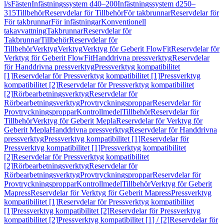
l/s
Fästen
Infästningssystem d40–200
Infästningssystem d250–
315
Tillbehör
Reservdelar för Tillbehör
För takbrunnar
Reservdelar för
För takbrunnar
För infästningar
Konventionell
takavvattning
Takbrunnar
Reservdelar för
Takbrunnar
Tillbehör
Reservdelar för
Tillbehör
Verktyg
Verktyg
Verktyg för Geberit FlowFit
Reservdelar för
Verktyg för Geberit FlowFit
Handdrivna pressverktyg
Reservdelar
för Handdrivna pressverktyg
Pressverktyg kompatibilitet
[1]
Reservdelar för Pressverktyg kompatibilitet [1]
Pressverktyg
kompatibilitet [2]
Reservdelar för Pressverktyg kompatibilitet
[2]
Rörbearbetningsverktyg
Reservdelar för
Rörbearbetningsverktyg
Provtryckningsproppar
Reservdelar för
Provtryckningsproppar
Kontrollmedel
Tillbehör
Reservdelar för
Tillbehör
Verktyg för Geberit Mepla
Reservdelar för Verktyg för
Geberit Mepla
Handdrivna pressverktyg
Reservdelar för Handdrivna
pressverktyg
Pressverktyg kompatibilitet [1]
Reservdelar för
Pressverktyg kompatibilitet [1]
Pressverktyg kompatibilitet
[2]
Reservdelar för Pressverktyg kompatibilitet
[2]
Rörbearbetningsverktyg
Reservdelar för
Rörbearbetningsverktyg
Provtryckningsproppar
Reservdelar för
Provtryckningsproppar
Kontrollmedel
Tillbehör
Verktyg för Geberit
Mapress
Reservdelar för Verktyg för Geberit Mapress
Pressverktyg
kompatibilitet [1]
Reservdelar för Pressverktyg kompatibilitet
[1]
Pressverktyg kompatibilitet [2]
Reservdelar för Pressverktyg
kompatibilitet [2]
Pressverktyg kompatibilitet [1] / [2]
Reservdelar för