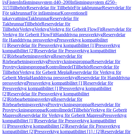
l/s
Fästen
Infästningssystem d40–200
Infästningssystem d250–
315
Tillbehör
Reservdelar för Tillbehör
För takbrunnar
Reservdelar för
För takbrunnar
För infästningar
Konventionell
takavvattning
Takbrunnar
Reservdelar för
Takbrunnar
Tillbehör
Reservdelar för
Tillbehör
Verktyg
Verktyg
Verktyg för Geberit FlowFit
Reservdelar för
Verktyg för Geberit FlowFit
Handdrivna pressverktyg
Reservdelar
för Handdrivna pressverktyg
Pressverktyg kompatibilitet
[1]
Reservdelar för Pressverktyg kompatibilitet [1]
Pressverktyg
kompatibilitet [2]
Reservdelar för Pressverktyg kompatibilitet
[2]
Rörbearbetningsverktyg
Reservdelar för
Rörbearbetningsverktyg
Provtryckningsproppar
Reservdelar för
Provtryckningsproppar
Kontrollmedel
Tillbehör
Reservdelar för
Tillbehör
Verktyg för Geberit Mepla
Reservdelar för Verktyg för
Geberit Mepla
Handdrivna pressverktyg
Reservdelar för Handdrivna
pressverktyg
Pressverktyg kompatibilitet [1]
Reservdelar för
Pressverktyg kompatibilitet [1]
Pressverktyg kompatibilitet
[2]
Reservdelar för Pressverktyg kompatibilitet
[2]
Rörbearbetningsverktyg
Reservdelar för
Rörbearbetningsverktyg
Provtryckningsproppar
Reservdelar för
Provtryckningsproppar
Kontrollmedel
Tillbehör
Verktyg för Geberit
Mapress
Reservdelar för Verktyg för Geberit Mapress
Pressverktyg
kompatibilitet [1]
Reservdelar för Pressverktyg kompatibilitet
[1]
Pressverktyg kompatibilitet [2]
Reservdelar för Pressverktyg
kompatibilitet [2]
Pressverktyg kompatibilitet [1] / [2]
Reservdelar för