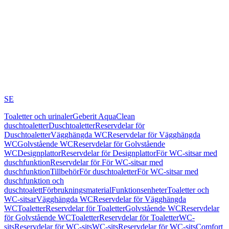
SE
Toaletter och urinaler
Geberit AquaClean
duschtoaletter
Duschtoaletter
Reservdelar för
Duschtoaletter
Vägghängda WC
Reservdelar för Vägghängda
WC
Golvstående WC
Reservdelar för Golvstående
WC
Designplattor
Reservdelar för Designplattor
För WC-sitsar med
duschfunktion
Reservdelar för För WC-sitsar med
duschfunktion
Tillbehör
För duschtoaletter
För WC-sitsar med
duschfunktion och
duschtoalett
Förbrukningsmaterial
Funktionsenheter
Toaletter och
WC-sitsar
Vägghängda WC
Reservdelar för Vägghängda
WC
Toaletter
Reservdelar för Toaletter
Golvstående WC
Reservdelar
för Golvstående WC
Toaletter
Reservdelar för Toaletter
WC-
sits
Reservdelar för WC-sits
WC-sits
Reservdelar för WC-sits
Comfort