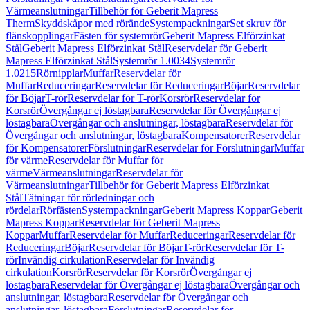
Värmeanslutningar
Tillbehör för Geberit Mapress
Therm
Skyddskåpor med rörände
Systempackningar
Set skruv för
flänskopplingar
Fästen för systemrör
Geberit Mapress Elförzinkat
Stål
Geberit Mapress Elförzinkat Stål
Reservdelar för Geberit
Mapress Elförzinkat Stål
Systemrör 1.0034
Systemrör
1.0215
Rörnipplar
Muffar
Reservdelar för
Muffar
Reduceringar
Reservdelar för Reduceringar
Böjar
Reservdelar
för Böjar
T-rör
Reservdelar för T-rör
Korsrör
Reservdelar för
Korsrör
Övergångar ej löstagbara
Reservdelar för Övergångar ej
löstagbara
Övergångar och anslutningar, löstagbara
Reservdelar för
Övergångar och anslutningar, löstagbara
Kompensatorer
Reservdelar
för Kompensatorer
Förslutningar
Reservdelar för Förslutningar
Muffar
för värme
Reservdelar för Muffar för
värme
Värmeanslutningar
Reservdelar för
Värmeanslutningar
Tillbehör för Geberit Mapress Elförzinkat
Stål
Tätningar för rörledningar och
rördelar
Rörfästen
Systempackningar
Geberit Mapress Koppar
Geberit
Mapress Koppar
Reservdelar för Geberit Mapress
Koppar
Muffar
Reservdelar för Muffar
Reduceringar
Reservdelar för
Reduceringar
Böjar
Reservdelar för Böjar
T-rör
Reservdelar för T-
rör
Invändig cirkulation
Reservdelar för Invändig
cirkulation
Korsrör
Reservdelar för Korsrör
Övergångar ej
löstagbara
Reservdelar för Övergångar ej löstagbara
Övergångar och
anslutningar, löstagbara
Reservdelar för Övergångar och
anslutningar, löstagbara
Förslutningar
Reservdelar för