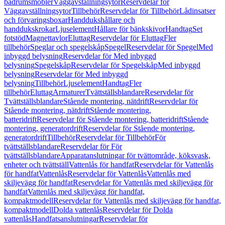
badrumsmöbler
Väggavställningsytor
Reservdelar för
Väggavställningsytor
Tillbehör
Reservdelar för Tillbehör
Lådinsatser
och förvaringsboxar
Handdukshållare och
handdukskrokar
Ljuselement
Hållare för bänkskivor
Handtag
Set
fotstöd
Magnettavlor
Eluttag
Reservdelar för Eluttag
Fler
tillbehör
Speglar och spegelskåp
Spegel
Reservdelar för Spegel
Med
inbyggd belysning
Reservdelar för Med inbyggd
belysning
Spegelskåp
Reservdelar för Spegelskåp
Med inbyggd
belysning
Reservdelar för Med inbyggd
belysning
Tillbehör
Ljuselement
Handtag
Fler
tillbehör
Eluttag
Armaturer
Tvättställsblandare
Reservdelar för
Tvättställsblandare
Stående montering, nätdrift
Reservdelar för
Stående montering, nätdrift
Stående montering,
batteridrift
Reservdelar för Stående montering, batteridrift
Stående
montering, generatordrift
Reservdelar för Stående montering,
generatordrift
Tillbehör
Reservdelar för Tillbehör
För
tvättställsblandare
Reservdelar för För
tvättställsblandare
Apparatanslutningar för tvättområde, köksvask,
enheter och tvättställ
Vattenlås för handfat
Reservdelar för Vattenlås
för handfat
Vattenlås
Reservdelar för Vattenlås
Vattenlås med
skiljevägg för handfat
Reservdelar för Vattenlås med skiljevägg för
handfat
Vattenlås med skiljevägg för handfat,
kompaktmodell
Reservdelar för Vattenlås med skiljevägg för handfat,
kompaktmodell
Dolda vattenlås
Reservdelar för Dolda
vattenlås
Handfatsanslutningar
Reservdelar för