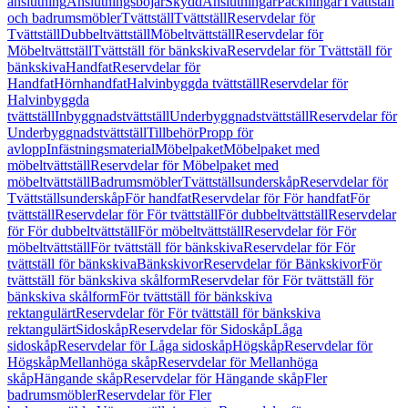
anslutning
Anslutningsböjar
Skydd
Anslutningar
Packningar
Tvättställ
och badrumsmöbler
Tvättställ
Tvättställ
Reservdelar för
Tvättställ
Dubbeltvättställ
Möbeltvättställ
Reservdelar för
Möbeltvättställ
Tvättställ för bänkskiva
Reservdelar för Tvättställ för
bänkskiva
Handfat
Reservdelar för
Handfat
Hörnhandfat
Halvinbyggda tvättställ
Reservdelar för
Halvinbyggda
tvättställ
Inbyggnadstvättställ
Underbyggnadstvättställ
Reservdelar för
Underbyggnadstvättställ
Tillbehör
Propp för
avlopp
Infästningsmaterial
Möbelpaket
Möbelpaket med
möbeltvättställ
Reservdelar för Möbelpaket med
möbeltvättställ
Badrumsmöbler
Tvättställsunderskåp
Reservdelar för
Tvättställsunderskåp
För handfat
Reservdelar för För handfat
För
tvättställ
Reservdelar för För tvättställ
För dubbeltvättställ
Reservdelar
för För dubbeltvättställ
För möbeltvättställ
Reservdelar för För
möbeltvättställ
För tvättställ för bänkskiva
Reservdelar för För
tvättställ för bänkskiva
Bänkskivor
Reservdelar för Bänkskivor
För
tvättställ för bänkskiva skålform
Reservdelar för För tvättställ för
bänkskiva skålform
För tvättställ för bänkskiva
rektangulärt
Reservdelar för För tvättställ för bänkskiva
rektangulärt
Sidoskåp
Reservdelar för Sidoskåp
Låga
sidoskåp
Reservdelar för Låga sidoskåp
Högskåp
Reservdelar för
Högskåp
Mellanhöga skåp
Reservdelar för Mellanhöga
skåp
Hängande skåp
Reservdelar för Hängande skåp
Fler
badrumsmöbler
Reservdelar för Fler