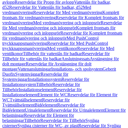
avlopp
Reservdelar för Propp för avlopp
Vattenlås för badkar,
d52
Reservdelar för Vattenlås för badkar, d52
Med
vredmanövrering
Reservdelar för Med vredmanövrering
Komplett
frontsats för vredmanövrering
Reservdelar för Komplett frontsats för
vredmanövrering
Med vredmanövrering och inloppsrör
Reservdelar
för Med vredmanövrering och inloppsrör
Komplett frontsats för
vredmanövrering och inloppsrör
Reservdelar för Komplett frontsats
för vredmanövrering och inloppsrör
Med PushControl
tryckknappsmanövrering
Reservdelar för Med PushControl
tryckknappsmanövrering
Med ventilkonor
Reservdelar för Med
ventilkonor
Tillbehör för vattenlås för badkar
Reservdelar för
Tillbehör för vattenlås för badkar
Anslutningssats
Avstängning för
dolt montage
Reservdelar för Avstängning för dolt
montage
Vattenanslutningar
Installations- och spolsystem
Geberit
Duofix
Systemväggar
Reservdelar för
Systemväggar
Installationssystem
Reservdelar för
Installationssystem
Tillbehör
Reservdelar för
Tillbehör
Installationselement
Reservdelar för
Installationselement
Element för WC
Reservdelar för Element för
WC
Tvättställselement
Reservdelar för
Tvättställselement
Bidéelement
Reservdelar för
Bidéelement
Urinalelement
Reservdelar för Urinalelement
Element för
belastningar
Reservdelar för Element för
belastningar
Tillbehör
Reservdelar för Tillbehör
Synliga
cisterner
Synliga cisterner för WC, av plast
Reservdelar för Synliga