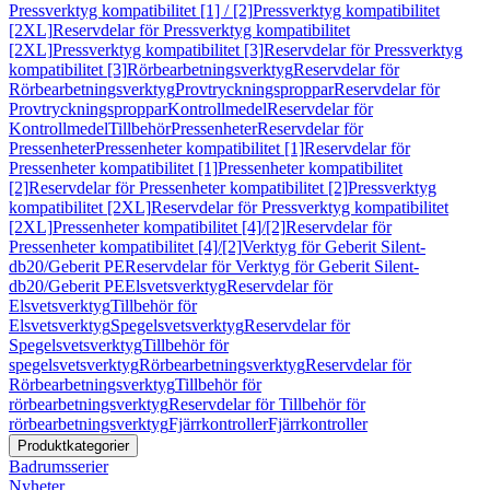
Pressverktyg kompatibilitet [1] / [2]
Pressverktyg kompatibilitet
[2XL]
Reservdelar för Pressverktyg kompatibilitet
[2XL]
Pressverktyg kompatibilitet [3]
Reservdelar för Pressverktyg
kompatibilitet [3]
Rörbearbetningsverktyg
Reservdelar för
Rörbearbetningsverktyg
Provtryckningsproppar
Reservdelar för
Provtryckningsproppar
Kontrollmedel
Reservdelar för
Kontrollmedel
Tillbehör
Pressenheter
Reservdelar för
Pressenheter
Pressenheter kompatibilitet [1]
Reservdelar för
Pressenheter kompatibilitet [1]
Pressenheter kompatibilitet
[2]
Reservdelar för Pressenheter kompatibilitet [2]
Pressverktyg
kompatibilitet [2XL]
Reservdelar för Pressverktyg kompatibilitet
[2XL]
Pressenheter kompatibilitet [4]/[2]
Reservdelar för
Pressenheter kompatibilitet [4]/[2]
Verktyg för Geberit Silent-
db20/Geberit PE
Reservdelar för Verktyg för Geberit Silent-
db20/Geberit PE
Elsvetsverktyg
Reservdelar för
Elsvetsverktyg
Tillbehör för
Elsvetsverktyg
Spegelsvetsverktyg
Reservdelar för
Spegelsvetsverktyg
Tillbehör för
spegelsvetsverktyg
Rörbearbetningsverktyg
Reservdelar för
Rörbearbetningsverktyg
Tillbehör för
rörbearbetningsverktyg
Reservdelar för Tillbehör för
rörbearbetningsverktyg
Fjärrkontroller
Fjärrkontroller
Produktkategorier
Badrumsserier
Nyheter