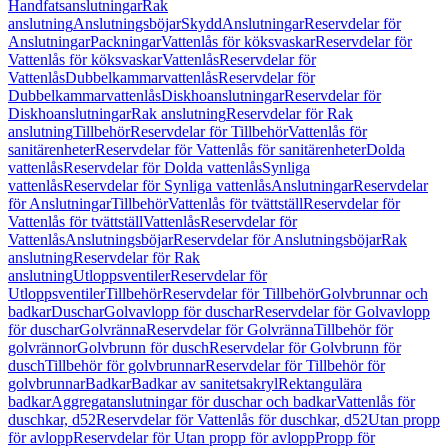
Handfatsanslutningar
Rak
anslutning
Anslutningsböjar
Skydd
Anslutningar
Reservdelar för
Anslutningar
Packningar
Vattenlås för köksvaskar
Reservdelar för
Vattenlås för köksvaskar
Vattenlås
Reservdelar för
Vattenlås
Dubbelkammarvattenlås
Reservdelar för
Dubbelkammarvattenlås
Diskhoanslutningar
Reservdelar för
Diskhoanslutningar
Rak anslutning
Reservdelar för Rak
anslutning
Tillbehör
Reservdelar för Tillbehör
Vattenlås för
sanitärenheter
Reservdelar för Vattenlås för sanitärenheter
Dolda
vattenlås
Reservdelar för Dolda vattenlås
Synliga
vattenlås
Reservdelar för Synliga vattenlås
Anslutningar
Reservdelar
för Anslutningar
Tillbehör
Vattenlås för tvättställ
Reservdelar för
Vattenlås för tvättställ
Vattenlås
Reservdelar för
Vattenlås
Anslutningsböjar
Reservdelar för Anslutningsböjar
Rak
anslutning
Reservdelar för Rak
anslutning
Utloppsventiler
Reservdelar för
Utloppsventiler
Tillbehör
Reservdelar för Tillbehör
Golvbrunnar och
badkar
Duschar
Golvavlopp för duschar
Reservdelar för Golvavlopp
för duschar
Golvränna
Reservdelar för Golvränna
Tillbehör för
golvrännor
Golvbrunn för dusch
Reservdelar för Golvbrunn för
dusch
Tillbehör för golvbrunnar
Reservdelar för Tillbehör för
golvbrunnar
Badkar
Badkar av sanitetsakryl
Rektangulära
badkar
Aggregatanslutningar för duschar och badkar
Vattenlås för
duschkar, d52
Reservdelar för Vattenlås för duschkar, d52
Utan propp
för avlopp
Reservdelar för Utan propp för avlopp
Propp för