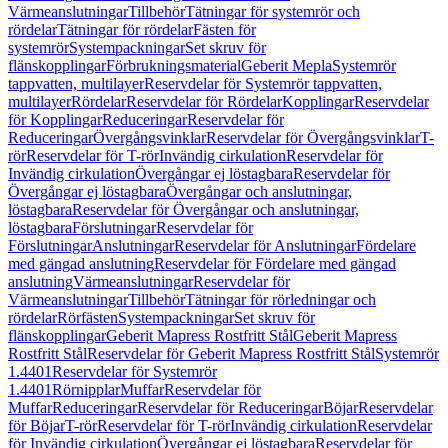
Värmeanslutningar
Tillbehör
Tätningar för systemrör och
rördelar
Tätningar för rördelar
Fästen för
systemrör
Systempackningar
Set skruv för
flänskopplingar
Förbrukningsmaterial
Geberit Mepla
Systemrör
tappvatten, multilayer
Reservdelar för Systemrör tappvatten,
multilayer
Rördelar
Reservdelar för Rördelar
Kopplingar
Reservdelar
för Kopplingar
Reduceringar
Reservdelar för
Reduceringar
Övergångsvinklar
Reservdelar för Övergångsvinklar
T-
rör
Reservdelar för T-rör
Invändig cirkulation
Reservdelar för
Invändig cirkulation
Övergångar ej löstagbara
Reservdelar för
Övergångar ej löstagbara
Övergångar och anslutningar,
löstagbara
Reservdelar för Övergångar och anslutningar,
löstagbara
Förslutningar
Reservdelar för
Förslutningar
Anslutningar
Reservdelar för Anslutningar
Fördelare
med gängad anslutning
Reservdelar för Fördelare med gängad
anslutning
Värmeanslutningar
Reservdelar för
Värmeanslutningar
Tillbehör
Tätningar för rörledningar och
rördelar
Rörfästen
Systempackningar
Set skruv för
flänskopplingar
Geberit Mapress Rostfritt Stål
Geberit Mapress
Rostfritt Stål
Reservdelar för Geberit Mapress Rostfritt Stål
Systemrör
1.4401
Reservdelar för Systemrör
1.4401
Rörnipplar
Muffar
Reservdelar för
Muffar
Reduceringar
Reservdelar för Reduceringar
Böjar
Reservdelar
för Böjar
T-rör
Reservdelar för T-rör
Invändig cirkulation
Reservdelar
för Invändig cirkulation
Övergångar ej löstagbara
Reservdelar för