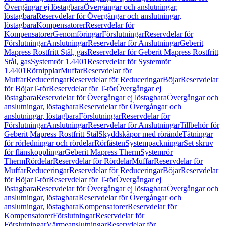
Övergångar ej löstagbara
Övergångar och anslutningar,
löstagbara
Reservdelar för Övergångar och anslutningar,
löstagbara
Kompensatorer
Reservdelar för
Kompensatorer
Genomföringar
Förslutningar
Reservdelar för
Förslutningar
Anslutningar
Reservdelar för Anslutningar
Geberit
Mapress Rostfritt Stål, gas
Reservdelar för Geberit Mapress Rostfritt
Stål, gas
Systemrör 1.4401
Reservdelar för Systemrör
1.4401
Rörnipplar
Muffar
Reservdelar för
Muffar
Reduceringar
Reservdelar för Reduceringar
Böjar
Reservdelar
för Böjar
T-rör
Reservdelar för T-rör
Övergångar ej
löstagbara
Reservdelar för Övergångar ej löstagbara
Övergångar och
anslutningar, löstagbara
Reservdelar för Övergångar och
anslutningar, löstagbara
Förslutningar
Reservdelar för
Förslutningar
Anslutningar
Reservdelar för Anslutningar
Tillbehör för
Geberit Mapress Rostfritt Stål
Skyddskåpor med rörände
Tätningar
för rörledningar och rördelar
Rörfästen
Systempackningar
Set skruv
för flänskopplingar
Geberit Mapress Therm
Systemrör
Therm
Rördelar
Reservdelar för Rördelar
Muffar
Reservdelar för
Muffar
Reduceringar
Reservdelar för Reduceringar
Böjar
Reservdelar
för Böjar
T-rör
Reservdelar för T-rör
Övergångar ej
löstagbara
Reservdelar för Övergångar ej löstagbara
Övergångar och
anslutningar, löstagbara
Reservdelar för Övergångar och
anslutningar, löstagbara
Kompensatorer
Reservdelar för
Kompensatorer
Förslutningar
Reservdelar för
Förslutningar
Värmeanslutningar
Reservdelar för