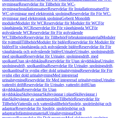
styrningar
Reservdelar för Tillbehör för WC-
styrningar
Installationssatser
Reservdelar för Installationssatser
För
WC-styrningar med elektronisk spolning
Reservdelar för För WC-
styrningar med elektronisk spolning
Geberit Monolith
moduler
Moduler för WC
Reservdelar för Moduler för WC
För
vägghängda WC
Reservdelar för För vägghängda WC
För
golvstående WC
Reservdelar för För golvstående
WC
Tillbehör
Reservdelar för Tillbehör
Förbrukningsmaterial
Moduler
för tvättställ
Tillbehör
Moduler för bidéer
Reservdelar för Moduler för
bidéer
För vägghängda och golvstående bidéer
Reservdelar för För
vägghängda och golvstående bidéer
Urinaler
Urinaler, spolningsdrift,
med spolkant
Reservdelar för Urinaler, spolningsdrift, med
spolkant
Utan skyddskåpa
Reservdelar för Utan skyddskåpa
Urinaler,
spolningsdrift, spolkantlösa
Reservdelar för Urinaler, spolningsdrift,
spolkantlösa
För synlig eller dold urinalstyrning
Reservdelar för För
synlig eller dold urinalstyrning
Med integrerad
urinalstyrning
Reservdelar för Med integrerad urinalstyrning
Urinaler,
vattenfri drift
Reservdelar för Urinaler, vattenfri drift
Utan
skyddskåpa
Reservdelar för Utan
skyddskåpa
Skiljeväggar
Skiljeväggar i plast
Skiljeväggar i
glas
Skiljeväggar av sanitetsporslin
Tillbehör
Reservdelar för
Tillbehör
Vattenlås och vattenlåstillbehör
Spolrör, spolrörsböjar och
adaptrar
Reservdelar för Spolrör, spolrörsböjar och
adaptrar
Infästningsmaterial
Urinalstyrningar
Dolt
montage
Reservdelar för Dolt montage
Med elektronisk spolning,