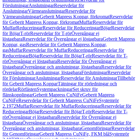
Förslutningar
Anslutningar
Reservdelar för
Anslutningar
Värmeanslutningar
Reservdelar för
Värmeanslutningar
Geberit Mapress Koppar, förkromat
Reservdelar
för Geberit Mapress Koppar, förkromat
Muffar
Reservdelar för
Muffar
Reduceringar
Reservdelar för Reduceringar
Böjar
Reservdelar
för Böjar
T-rör
Reservdelar för T-rör
Övergångar ej
löstagbara
Reservdelar för Övergångar ej löstagbara
Geberit Mapress
Koppar, gas
Reservdelar för Geberit Mapress Koppar,
gas
Muffar
Reservdelar för Muffar
Reduceringar
Reservdelar för
Reduceringar
Böjar
Reservdelar för Böjar
T-rör
Reservdelar för T-
rör
Övergångar ej löstagbara
Reservdelar för Övergångar ej
löstagbara
Övergångar och anslutningar, löstagbara
Reservdelar för
Övergångar och anslutningar, löstagbara
Förslutningar
Reservdelar
för Förslutningar
Anslutningar
Reservdelar för Anslutningar
Tillbehör
för Geberit Mapress Koppar
Tätningar för rörledningar och
rördelar
Rörfästen
Systempackningar
Set skruv för
flänskopplingar
Geberit Mapress CuNiFe
Geberit Mapress
CuNiFe
Reservdelar för Geberit Mapress CuNiFe
Systemrör
2.1972
Muffar
Reservdelar för Muffar
Reduceringar
Reservdelar för
Reduceringar
Böjar
Reservdelar för Böjar
T-rör
Reservdelar för T-
rör
Övergångar ej löstagbara
Reservdelar för Övergångar ej
löstagbara
Övergångar och anslutningar, löstagbara
Reservdelar för
Övergångar och anslutningar, löstagbara
Genomföringar
Reservdelar
för Genomföringar
Geberit Mapress CuNiFe, FKM blå
Systemrör