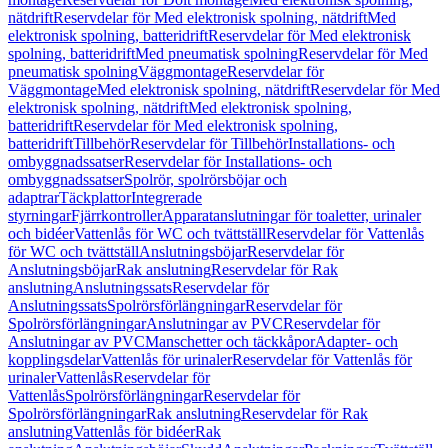
nätdrift
Reservdelar för Med elektronisk spolning, nätdrift
Med
elektronisk spolning, batteridrift
Reservdelar för Med elektronisk
spolning, batteridrift
Med pneumatisk spolning
Reservdelar för Med
pneumatisk spolning
Väggmontage
Reservdelar för
Väggmontage
Med elektronisk spolning, nätdrift
Reservdelar för Med
elektronisk spolning, nätdrift
Med elektronisk spolning,
batteridrift
Reservdelar för Med elektronisk spolning,
batteridrift
Tillbehör
Reservdelar för Tillbehör
Installations- och
ombyggnadssatser
Reservdelar för Installations- och
ombyggnadssatser
Spolrör, spolrörsböjar och
adaptrar
Täckplattor
Integrerade
styrningar
Fjärrkontroller
Apparatanslutningar för toaletter, urinaler
och bidéer
Vattenlås för WC och tvättställ
Reservdelar för Vattenlås
för WC och tvättställ
Anslutningsböjar
Reservdelar för
Anslutningsböjar
Rak anslutning
Reservdelar för Rak
anslutning
Anslutningssats
Reservdelar för
Anslutningssats
Spolrörsförlängningar
Reservdelar för
Spolrörsförlängningar
Anslutningar av PVC
Reservdelar för
Anslutningar av PVC
Manschetter och täckkåpor
Adapter- och
kopplingsdelar
Vattenlås för urinaler
Reservdelar för Vattenlås för
urinaler
Vattenlås
Reservdelar för
Vattenlås
Spolrörsförlängningar
Reservdelar för
Spolrörsförlängningar
Rak anslutning
Reservdelar för Rak
anslutning
Vattenlås för bidéer
Rak