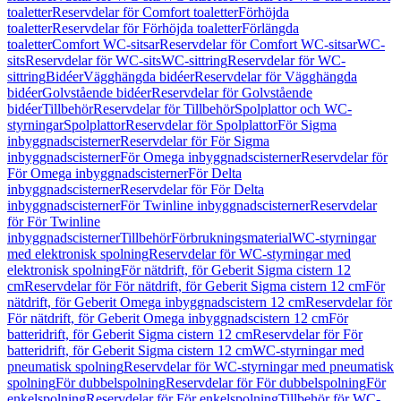
toaletter
Reservdelar för Comfort toaletter
Förhöjda
toaletter
Reservdelar för Förhöjda toaletter
Förlängda
toaletter
Comfort WC-sitsar
Reservdelar för Comfort WC-sitsar
WC-
sits
Reservdelar för WC-sits
WC-sittring
Reservdelar för WC-
sittring
Bidéer
Vägghängda bidéer
Reservdelar för Vägghängda
bidéer
Golvstående bidéer
Reservdelar för Golvstående
bidéer
Tillbehör
Reservdelar för Tillbehör
Spolplattor och WC-
styrningar
Spolplattor
Reservdelar för Spolplattor
För Sigma
inbyggnadscisterner
Reservdelar för För Sigma
inbyggnadscisterner
För Omega inbyggnadscisterner
Reservdelar för
För Omega inbyggnadscisterner
För Delta
inbyggnadscisterner
Reservdelar för För Delta
inbyggnadscisterner
För Twinline inbyggnadscisterner
Reservdelar
för För Twinline
inbyggnadscisterner
Tillbehör
Förbrukningsmaterial
WC-styrningar
med elektronisk spolning
Reservdelar för WC-styrningar med
elektronisk spolning
För nätdrift, för Geberit Sigma cistern 12
cm
Reservdelar för För nätdrift, för Geberit Sigma cistern 12 cm
För
nätdrift, för Geberit Omega inbyggnadscistern 12 cm
Reservdelar för
För nätdrift, för Geberit Omega inbyggnadscistern 12 cm
För
batteridrift, för Geberit Sigma cistern 12 cm
Reservdelar för För
batteridrift, för Geberit Sigma cistern 12 cm
WC-styrningar med
pneumatisk spolning
Reservdelar för WC-styrningar med pneumatisk
spolning
För dubbelspolning
Reservdelar för För dubbelspolning
För
enkelspolning
Reservdelar för För enkelspolning
Tillbehör för WC-