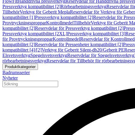
FlowFit
Handdrivna pressverktyg
Reservdelar för Handdrivna pressve
Pressverktyg kompatibilitet [2]
Rörbearbetningsverktyg
Reservdelar fö
Tillbehör
Verktyg för Geberit Mepla
Reservdelar för Verktyg för Geber
kompatibilitet [1]
Pressverktyg kompatibilitet [2]
Reservdelar för Pressv
Provtryckningsproppar
Kontrollmedel
Tillbehör
Verktyg för Geberit Ma
kompatibilitet [2]
Reservdelar för Pressverktyg kompatibilitet [2]
Pressv
Pressverktyg kompatibilitet [2XL]
Pressverktyg kompatibilitet [3]
Reser
för Provtryckningsproppar
Kontrollmedel
Reservdelar för Kontrollmed
kompatibilitet [2]
Reservdelar för Pressenheter kompatibilitet [2]
Pressv
kompatibilitet [4]/[2]
Verktyg för Geberit Silent-db20/Geberit PE
Reser
Elsvetsverktyg
Spegelsvetsverktyg
Reservdelar för Spegelsvetsverktyg
rörbearbetningsverktyg
Reservdelar för Tillbehör för rörbearbetningsv
Produktkategorier
Badrumsserier
Nyheter