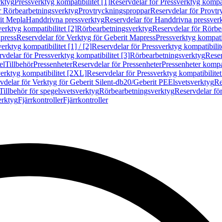
rktyg
Pressverktyg kompatibilitet [1]
Reservdelar för Pressverktyg kompati
r Rörbearbetningsverktyg
Provtryckningsproppar
Reservdelar för Provt
it Mepla
Handdrivna pressverktyg
Reservdelar för Handdrivna pressver
erktyg kompatibilitet [2]
Rörbearbetningsverktyg
Reservdelar för Rörbe
press
Reservdelar för Verktyg för Geberit Mapress
Pressverktyg kompatib
erktyg kompatibilitet [1] / [2]
Reservdelar för Pressverktyg kompatibilitet
vdelar för Pressverktyg kompatibilitet [3]
Rörbearbetningsverktyg
Reser
el
Tillbehör
Pressenheter
Reservdelar för Pressenheter
Pressenheter kompat
erktyg kompatibilitet [2XL]
Reservdelar för Pressverktyg kompatibilite
vdelar för Verktyg för Geberit Silent-db20/Geberit PE
Elsvetsverktyg
Re
Tillbehör för spegelsvetsverktyg
Rörbearbetningsverktyg
Reservdelar fö
erktyg
Fjärrkontroller
Fjärrkontroller