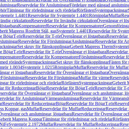
lutningar
Reservdelar för Anslutningar
Fördelare med gängad anslutnin
ehör
Tätningar för rörledningar och rördelar
Rörfästen
Systempackningar
stemrör 1.4401
Reservdelar för Systemrör 1.4401
Rörnipplar
Muffar
Rese
vändig cirkulation
Reservdelar för Invändig cirkulation
Övergångar ej lös
löstagbara
Kompensatorer
Reservdelar för Kompensatorer
Genomföringa
erit Mapress Rostfritt Stål, gas
Systemrör 1.4401
Reservdelar för Syste
ör Böjar
T-rör
Reservdelar för T-rör
Övergångar ej löstagbara
Reservdelar 
slutningar
Reservdelar för Förslutningar
Anslutningar
Reservdelar för An
ackningar
Set skruv för flänskopplingar
Geberit Mapress Therm
Systemr
ör Böjar
T-rör
Reservdelar för T-rör
Övergångar ej löstagbara
Reservdelar 
mpensatorer
Reservdelar för Kompensatorer
Förslutningar
Reservdelar fö
med rörände
Systempackningar
Set skruv för flänskopplingar
Fästen för
mrör 1.0034
Systemrör 1.0215
Rörnipplar
Muffar
Reservdelar för Muffar
ngar ej löstagbara
Reservdelar för Övergångar ej löstagbara
Övergångar 
r
Förslutningar
Reservdelar för Förslutningar
Muffar för värme
Reservdela
ingar för rörledningar och rördelar
Rörfästen
Systempackningar
Geberit 
ar för Reduceringar
Böjar
Reservdelar för Böjar
T-rör
Reservdelar för T-
servdelar för Övergångar ej löstagbara
Övergångar och anslutningar, lö
ervdelar för Anslutningar
Värmeanslutningar
Reservdelar för Värmeansl
ar
Reservdelar för Reduceringar
Böjar
Reservdelar för Böjar
T-rör
Reservde
ess Koppar, gas
Muffar
Reservdelar för Muffar
Reduceringar
Reservdelar 
Övergångar och anslutningar, löstagbara
Reservdelar för Övergångar och
 Geberit Mapress Koppar
Tätningar för rörledningar och rördelar
Rörfäste
uNiFe
Systemrör 2.1972
Muffar
Reservdelar för Muffar
Reduceringar
Rese