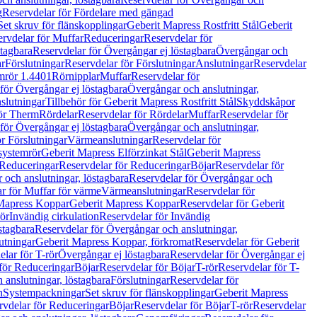
g
Reservdelar för Fördelare med gängad
Set skruv för flänskopplingar
Geberit Mapress Rostfritt Stål
Geberit
rvdelar för Muffar
Reduceringar
Reservdelar för
tagbara
Reservdelar för Övergångar ej löstagbara
Övergångar och
r
Förslutningar
Reservdelar för Förslutningar
Anslutningar
Reservdelar
mrör 1.4401
Rörnipplar
Muffar
Reservdelar för
för Övergångar ej löstagbara
Övergångar och anslutningar,
slutningar
Tillbehör för Geberit Mapress Rostfritt Stål
Skyddskåpor
ör Therm
Rördelar
Reservdelar för Rördelar
Muffar
Reservdelar för
för Övergångar ej löstagbara
Övergångar och anslutningar,
r Förslutningar
Värmeanslutningar
Reservdelar för
 systemrör
Geberit Mapress Elförzinkat Stål
Geberit Mapress
Reduceringar
Reservdelar för Reduceringar
Böjar
Reservdelar för
och anslutningar, löstagbara
Reservdelar för Övergångar och
r för Muffar för värme
Värmeanslutningar
Reservdelar för
Mapress Koppar
Geberit Mapress Koppar
Reservdelar för Geberit
rör
Invändig cirkulation
Reservdelar för Invändig
stagbara
Reservdelar för Övergångar och anslutningar,
utningar
Geberit Mapress Koppar, förkromat
Reservdelar för Geberit
lar för T-rör
Övergångar ej löstagbara
Reservdelar för Övergångar ej
för Reduceringar
Böjar
Reservdelar för Böjar
T-rör
Reservdelar för T-
 anslutningar, löstagbara
Förslutningar
Reservdelar för
n
Systempackningar
Set skruv för flänskopplingar
Geberit Mapress
rvdelar för Reduceringar
Böjar
Reservdelar för Böjar
T-rör
Reservdelar