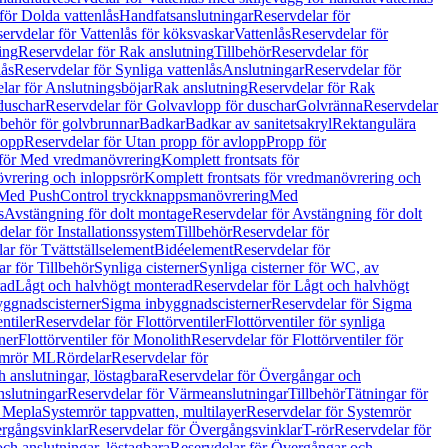
för Dolda vattenlås
Handfatsanslutningar
Reservdelar för
ervdelar för Vattenlås för köksvaskar
Vattenlås
Reservdelar för
ing
Reservdelar för Rak anslutning
Tillbehör
Reservdelar för
lås
Reservdelar för Synliga vattenlås
Anslutningar
Reservdelar för
lar för Anslutningsböjar
Rak anslutning
Reservdelar för Rak
duschar
Reservdelar för Golvavlopp för duschar
Golvränna
Reservdelar
lbehör för golvbrunnar
Badkar
Badkar av sanitetsakryl
Rektangulära
lopp
Reservdelar för Utan propp för avlopp
Propp för
 för Med vredmanövrering
Komplett frontsats för
vrering och inloppsrör
Komplett frontsats för vredmanövrering och
 Med PushControl tryckknappsmanövrering
Med
s
Avstängning för dolt montage
Reservdelar för Avstängning för dolt
elar för Installationssystem
Tillbehör
Reservdelar för
ar för Tvättställselement
Bidéelement
Reservdelar för
r för Tillbehör
Synliga cisterner
Synliga cisterner för WC, av
rad
Lågt och halvhögt monterad
Reservdelar för Lågt och halvhögt
yggnadscisterner
Sigma inbyggnadscisterner
Reservdelar för Sigma
ntiler
Reservdelar för Flottörventiler
Flottörventiler för synliga
ner
Flottörventiler för Monolith
Reservdelar för Flottörventiler för
emrör ML
Rördelar
Reservdelar för
 anslutningar, löstagbara
Reservdelar för Övergångar och
slutningar
Reservdelar för Värmeanslutningar
Tillbehör
Tätningar för
 Mepla
Systemrör tappvatten, multilayer
Reservdelar för Systemrör
rgångsvinklar
Reservdelar för Övergångsvinklar
T-rör
Reservdelar för
ch anslutningar, löstagbara
Reservdelar för Övergångar och