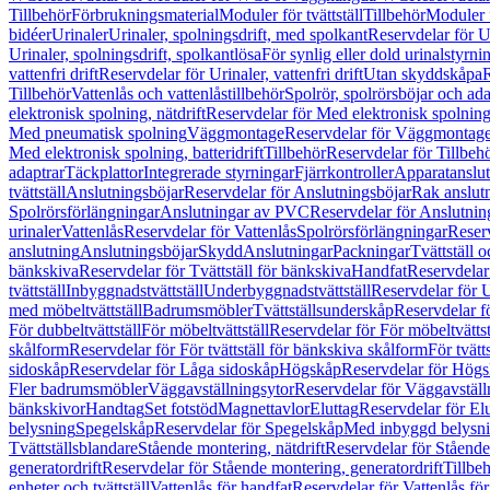
Tillbehör
Förbrukningsmaterial
Moduler för tvättställ
Tillbehör
Moduler 
bidéer
Urinaler
Urinaler, spolningsdrift, med spolkant
Reservdelar för U
Urinaler, spolningsdrift, spolkantlösa
För synlig eller dold urinalstyrni
vattenfri drift
Reservdelar för Urinaler, vattenfri drift
Utan skyddskåpa
R
Tillbehör
Vattenlås och vattenlåstillbehör
Spolrör, spolrörsböjar och ada
elektronisk spolning, nätdrift
Reservdelar för Med elektronisk spolning,
Med pneumatisk spolning
Väggmontage
Reservdelar för Väggmontag
Med elektronisk spolning, batteridrift
Tillbehör
Reservdelar för Tillbeh
adaptrar
Täckplattor
Integrerade styrningar
Fjärrkontroller
Apparatanslutn
tvättställ
Anslutningsböjar
Reservdelar för Anslutningsböjar
Rak anslut
Spolrörsförlängningar
Anslutningar av PVC
Reservdelar för Anslutni
urinaler
Vattenlås
Reservdelar för Vattenlås
Spolrörsförlängningar
Reserv
anslutning
Anslutningsböjar
Skydd
Anslutningar
Packningar
Tvättställ
bänkskiva
Reservdelar för Tvättställ för bänkskiva
Handfat
Reservdelar
tvättställ
Inbyggnadstvättställ
Underbyggnadstvättställ
Reservdelar för 
med möbeltvättställ
Badrumsmöbler
Tvättställsunderskåp
Reservdelar f
För dubbeltvättställ
För möbeltvättställ
Reservdelar för För möbeltvättst
skålform
Reservdelar för För tvättställ för bänkskiva skålform
För tvätt
sidoskåp
Reservdelar för Låga sidoskåp
Högskåp
Reservdelar för Hög
Fler badrumsmöbler
Väggavställningsytor
Reservdelar för Väggavställ
bänkskivor
Handtag
Set fotstöd
Magnettavlor
Eluttag
Reservdelar för El
belysning
Spegelskåp
Reservdelar för Spegelskåp
Med inbyggd belysn
Tvättställsblandare
Stående montering, nätdrift
Reservdelar för Stående
generatordrift
Reservdelar för Stående montering, generatordrift
Tillbe
enheter och tvättställ
Vattenlås för handfat
Reservdelar för Vattenlås fö