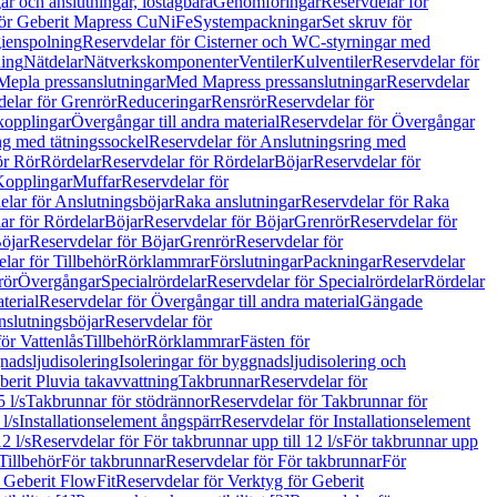
r och anslutningar, löstagbara
Genomföringar
Reservdelar för
för Geberit Mapress CuNiFe
Systempackningar
Set skruv för
ienspolning
Reservdelar för Cisterner och WC-styrningar med
ning
Nätdelar
Nätverkskomponenter
Ventiler
Kulventiler
Reservdelar för
Mepla pressanslutningar
Med Mapress pressanslutningar
Reservdelar
elar för Grenrör
Reduceringar
Rensrör
Reservdelar för
opplingar
Övergångar till andra material
Reservdelar för Övergångar
ng med tätningssockel
Reservdelar för Anslutningsring med
ör Rör
Rördelar
Reservdelar för Rördelar
Böjar
Reservdelar för
Kopplingar
Muffar
Reservdelar för
elar för Anslutningsböjar
Raka anslutningar
Reservdelar för Raka
ar för Rördelar
Böjar
Reservdelar för Böjar
Grenrör
Reservdelar för
öjar
Reservdelar för Böjar
Grenrör
Reservdelar för
lar för Tillbehör
Rörklammrar
Förslutningar
Packningar
Reservdelar
rör
Övergångar
Specialrördelar
Reservdelar för Specialrördelar
Rördelar
terial
Reservdelar för Övergångar till andra material
Gängade
slutningsböjar
Reservdelar för
ör Vattenlås
Tillbehör
Rörklammrar
Fästen för
gnadsljudisolering
Isoleringar för byggnadsljudisolering och
berit Pluvia takavvattning
Takbrunnar
Reservdelar för
 l/s
Takbrunnar för stödrännor
Reservdelar för Takbrunnar för
l/s
Installationselement ångspärr
Reservdelar för Installationselement
2 l/s
Reservdelar för För takbrunnar upp till 12 l/s
För takbrunnar upp
Tillbehör
För takbrunnar
Reservdelar för För takbrunnar
För
 Geberit FlowFit
Reservdelar för Verktyg för Geberit