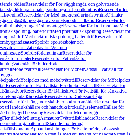
tående bidéer
Reservdelar för För vägghängda och golvstående
Utan skyddskåpa
Urinaler, spolningsdrift, spolkantlösa
Reservdelar för
nalstyrning
Reservdelar för Med integrerad urinalstyrning
Urinaler,
äggar i glas
Skiljeväggar av sanitetsporslin
Tillbehör
Reservdelar för
rial
Urinalstyrningar
Dolt montage
Reservdelar för Dolt montage
Med
onisk spolning, batteridrift
Med pneumatisk spolning
Reservdelar för
ing, nätdrift
Med elektronisk spolning, batteridrift
Reservdelar för
h ombyggnadssatser
Spolrör, spolrörsböjar och
servdelar för Vattenlås för WC och
utningssats
Spolrörsförlängningar
Reservdelar för
enlås för urinaler
Reservdelar för Vattenlås för
lutning
Vattenlås för bidéer
Rak
ttställ
Möbeltvättställ
Reservdelar för Möbeltvättställ
Tvättställ för
nbyggda
belpaket
Möbelpaket med möbeltvättställ
Reservdelar för Möbelpaket
täll
Reservdelar för För tvättställ
För dubbeltvättställ
Reservdelar för
a
Bänkskivor
Reservdelar för Bänkskivor
För tvättställ för bänkskiva
va rektangulärt
Sidoskåp
Reservdelar för Sidoskåp
Låga
eservdelar för Hängande skåp
Fler badrumsmöbler
Reservdelar för
oxar
Handdukshållare och handdukskrokar
Ljuselement
Hållare för
Med inbyggd belysning
Reservdelar för Med inbyggd
g
Fler tillbehör
Eluttag
Armaturer
Tvättställsblandare
Reservdelar för
de montering, batteridrift
Stående montering,
ättställsblandare
Apparatanslutningar för tvättområde, köksvask,
 handfat
Reservdelar för Vattenlås med skiljevägg för handfat
Vattenlås