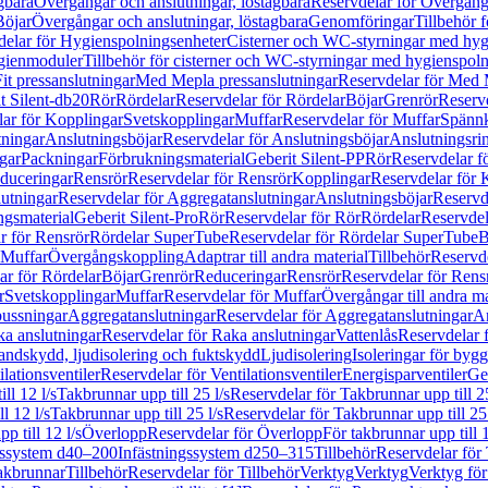
gbara
Övergångar och anslutningar, löstagbara
Reservdelar för Övergånga
Böjar
Övergångar och anslutningar, löstagbara
Genomföringar
Tillbehör 
delar för Hygienspolningsenheter
Cisterner och WC-styrningar med hyg
ygienmoduler
Tillbehör för cisterner och WC-styrningar med hygienspol
t pressanslutningar
Med Mepla pressanslutningar
Reservdelar för Med 
t Silent-db20
Rör
Rördelar
Reservdelar för Rördelar
Böjar
Grenrör
Reservd
ar för Kopplingar
Svetskopplingar
Muffar
Reservdelar för Muffar
Spännk
tningar
Anslutningsböjar
Reservdelar för Anslutningsböjar
Anslutningsri
gar
Packningar
Förbrukningsmaterial
Geberit Silent-PP
Rör
Reservdelar f
educeringar
Rensrör
Reservdelar för Rensrör
Kopplingar
Reservdelar för 
utningar
Reservdelar för Aggregatanslutningar
Anslutningsböjar
Reservd
ngsmaterial
Geberit Silent-Pro
Rör
Reservdelar för Rör
Rördelar
Reservdel
r för Rensrör
Rördelar SuperTube
Reservdelar för Rördelar SuperTube
B
 Muffar
Övergångskoppling
Adaptrar till andra material
Tillbehör
Reservde
ar för Rördelar
Böjar
Grenrör
Reduceringar
Rensrör
Reservdelar för Rens
r
Svetskopplingar
Muffar
Reservdelar för Muffar
Övergångar till andra ma
bussningar
Aggregatanslutningar
Reservdelar för Aggregatanslutningar
An
a anslutningar
Reservdelar för Raka anslutningar
Vattenlås
Reservdelar f
andskydd, ljudisolering och fuktskydd
Ljudisolering
Isoleringar för byg
ilationsventiler
Reservdelar för Ventilationsventiler
Energisparventiler
Ge
ll 12 l/s
Takbrunnar upp till 25 l/s
Reservdelar för Takbrunnar upp till 25
l 12 l/s
Takbrunnar upp till 25 l/s
Reservdelar för Takbrunnar upp till 25 
p till 12 l/s
Överlopp
Reservdelar för Överlopp
För takbrunnar upp till 1
gssystem d40–200
Infästningssystem d250–315
Tillbehör
Reservdelar för 
akbrunnar
Tillbehör
Reservdelar för Tillbehör
Verktyg
Verktyg
Verktyg för