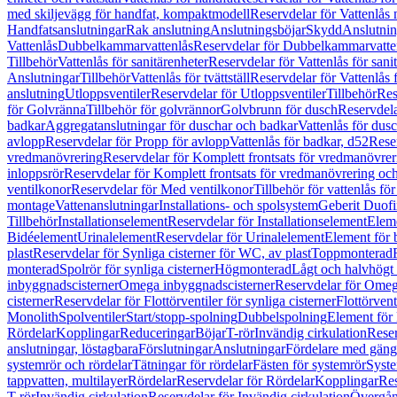
med skiljevägg för handfat, kompaktmodell
Reservdelar för Vattenlås
Handfatsanslutningar
Rak anslutning
Anslutningsböjar
Skydd
Anslutnin
Vattenlås
Dubbelkammarvattenlås
Reservdelar för Dubbelkammarvatte
Tillbehör
Vattenlås för sanitärenheter
Reservdelar för Vattenlås för sani
Anslutningar
Tillbehör
Vattenlås för tvättställ
Reservdelar för Vattenlås fö
anslutning
Utloppsventiler
Reservdelar för Utloppsventiler
Tillbehör
Res
för Golvränna
Tillbehör för golvrännor
Golvbrunn för dusch
Reservdela
badkar
Aggregatanslutningar för duschar och badkar
Vattenlås för dus
avlopp
Reservdelar för Propp för avlopp
Vattenlås för badkar, d52
Reser
vredmanövrering
Reservdelar för Komplett frontsats för vredmanövrer
inloppsrör
Reservdelar för Komplett frontsats för vredmanövrering och
ventilkonor
Reservdelar för Med ventilkonor
Tillbehör för vattenlås fö
montage
Vattenanslutningar
Installations- och spolsystem
Geberit Duof
Tillbehör
Installationselement
Reservdelar för Installationselement
Elem
Bidéelement
Urinalelement
Reservdelar för Urinalelement
Element för 
plast
Reservdelar för Synliga cisterner för WC, av plast
Toppmonterad
monterad
Spolrör för synliga cisterner
Högmonterad
Lågt och halvhögt
inbyggnadscisterner
Omega inbyggnadscisterner
Reservdelar för Omeg
cisterner
Reservdelar för Flottörventiler för synliga cisterner
Flottörvent
Monolith
Spolventiler
Start/stopp-spolning
Dubbelspolning
Element för 
Rördelar
Kopplingar
Reduceringar
Böjar
T-rör
Invändig cirkulation
Reser
anslutningar, löstagbara
Förslutningar
Anslutningar
Fördelare med gäng
systemrör och rördelar
Tätningar för rördelar
Fästen för systemrör
Syst
tappvatten, multilayer
Rördelar
Reservdelar för Rördelar
Kopplingar
Res
T-rör
Invändig cirkulation
Reservdelar för Invändig cirkulation
Övergång