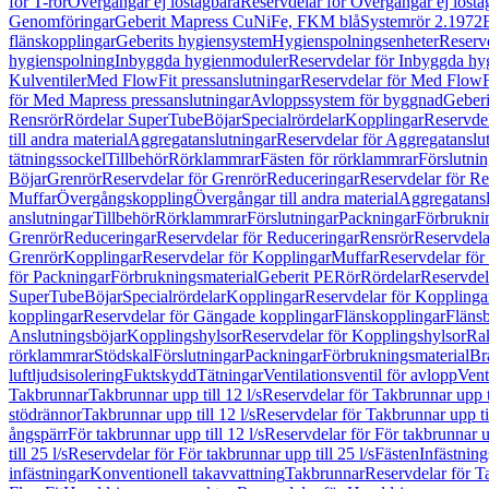
för T-rör
Övergångar ej löstagbara
Reservdelar för Övergångar ej lösta
Genomföringar
Geberit Mapress CuNiFe, FKM blå
Systemrör 2.1972
flänskopplingar
Geberits hygiensystem
Hygienspolningsenheter
Reserv
hygienspolning
Inbyggda hygienmoduler
Reservdelar för Inbyggda h
Kulventiler
Med FlowFit pressanslutningar
Reservdelar för Med FlowFi
för Med Mapress pressanslutningar
Avloppssystem för byggnad
Geberi
Rensrör
Rördelar SuperTube
Böjar
Specialrördelar
Kopplingar
Reservdel
till andra material
Aggregatanslutningar
Reservdelar för Aggregatanslu
tätningssockel
Tillbehör
Rörklammrar
Fästen för rörklammrar
Förslutnin
Böjar
Grenrör
Reservdelar för Grenrör
Reduceringar
Reservdelar för R
Muffar
Övergångskoppling
Övergångar till andra material
Aggregatansl
anslutningar
Tillbehör
Rörklammrar
Förslutningar
Packningar
Förbrukni
Grenrör
Reduceringar
Reservdelar för Reduceringar
Rensrör
Reservdela
Grenrör
Kopplingar
Reservdelar för Kopplingar
Muffar
Reservdelar för
för Packningar
Förbrukningsmaterial
Geberit PE
Rör
Rördelar
Reservdel
SuperTube
Böjar
Specialrördelar
Kopplingar
Reservdelar för Kopplinga
kopplingar
Reservdelar för Gängade kopplingar
Flänskopplingar
Fläns
Anslutningsböjar
Kopplingshylsor
Reservdelar för Kopplingshylsor
Rak
rörklammrar
Stödskal
Förslutningar
Packningar
Förbrukningsmaterial
Br
luftljudsisolering
Fuktskydd
Tätningar
Ventilationsventil för avlopp
Vent
Takbrunnar
Takbrunnar upp till 12 l/s
Reservdelar för Takbrunnar upp ti
stödrännor
Takbrunnar upp till 12 l/s
Reservdelar för Takbrunnar upp til
ångspärr
För takbrunnar upp till 12 l/s
Reservdelar för För takbrunnar up
till 25 l/s
Reservdelar för För takbrunnar upp till 25 l/s
Fästen
Infästnin
infästningar
Konventionell takavvattning
Takbrunnar
Reservdelar för T