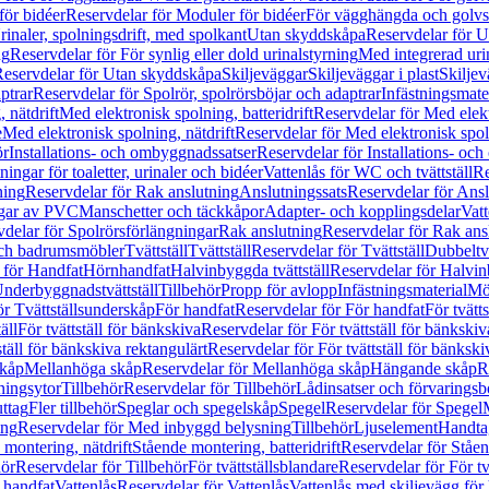
för bidéer
Reservdelar för Moduler för bidéer
För vägghängda och golvs
rinaler, spolningsdrift, med spolkant
Utan skyddskåpa
Reservdelar för 
ng
Reservdelar för För synlig eller dold urinalstyrning
Med integrerad uri
eservdelar för Utan skyddskåpa
Skiljeväggar
Skiljeväggar i plast
Skiljev
ptrar
Reservdelar för Spolrör, spolrörsböjar och adaptrar
Infästningsmate
 nätdrift
Med elektronisk spolning, batteridrift
Reservdelar för Med elektr
e
Med elektronisk spolning, nätdrift
Reservdelar för Med elektronisk spoln
ör
Installations- och ombyggnadssatser
Reservdelar för Installations- oc
ingar för toaletter, urinaler och bidéer
Vattenlås för WC och tvättställ
Re
ning
Reservdelar för Rak anslutning
Anslutningssats
Reservdelar för Ansl
ngar av PVC
Manschetter och täckkåpor
Adapter- och kopplingsdelar
Vatt
delar för Spolrörsförlängningar
Rak anslutning
Reservdelar för Rak ans
 och badrumsmöbler
Tvättställ
Tvättställ
Reservdelar för Tvättställ
Dubbeltvä
 för Handfat
Hörnhandfat
Halvinbyggda tvättställ
Reservdelar för Halvi
Underbyggnadstvättställ
Tillbehör
Propp för avlopp
Infästningsmaterial
Mö
ör Tvättställsunderskåp
För handfat
Reservdelar för För handfat
För tvätts
äll
För tvättställ för bänkskiva
Reservdelar för För tvättställ för bänkskiv
ställ för bänkskiva rektangulärt
Reservdelar för För tvättställ för bänkski
skåp
Mellanhöga skåp
Reservdelar för Mellanhöga skåp
Hängande skåp
R
ningsytor
Tillbehör
Reservdelar för Tillbehör
Lådinsatser och förvaringsb
uttag
Fler tillbehör
Speglar och spegelskåp
Spegel
Reservdelar för Spegel
ing
Reservdelar för Med inbyggd belysning
Tillbehör
Ljuselement
Handta
 montering, nätdrift
Stående montering, batteridrift
Reservdelar för Ståen
hör
Reservdelar för Tillbehör
För tvättställsblandare
Reservdelar för För tv
r handfat
Vattenlås
Reservdelar för Vattenlås
Vattenlås med skiljevägg för