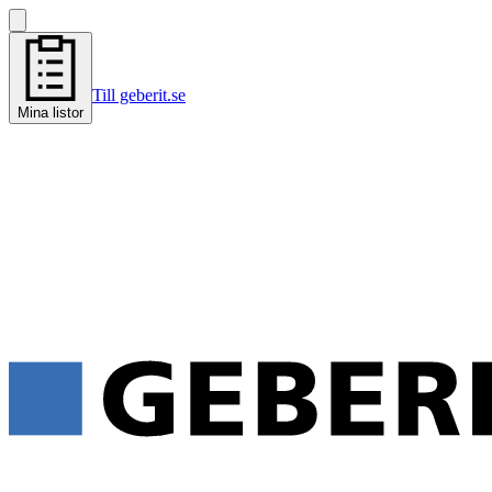
Till geberit.se
Mina listor