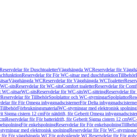
Reservdelar för Duschtoaletter
Vägghängda WC
Reservdelar för Vägg
schfunktion
Reservdelar för För WC-sitsar med duschfunktion
Tillbehör
itsar
Vägghängda WC
Reservdelar för Vägghängda WC
Toaletter
Reserv
WC-sits
Reservdelar för WC-sits
Comfort toaletter
Reservdelar för Comfo
t WC-sitsar
WC-sits
Reservdelar för WC-sits
WC-sittring
Reservdelar för
r
Reservdelar för Tillbehör
Spolplattor och WC-styrningar
Spolplattor
Rese
delar för För Omega inbyggnadscisterner
För Delta inbyggnadscisterne
Tillbehör
Förbrukningsmaterial
WC-styrningar med elektronisk spolning
rit Sigma cistern 12 cm
För nätdrift, för Geberit Omega inbyggnadscist
 cm
Reservdelar för För batteridrift, för Geberit Sigma cistern 12 cm
WC-s
belspolning
För enkelspolning
Reservdelar för För enkelspolning
Tillbeh
tyrningar med elektronisk spolning
Reservdelar för För WC-styrningar
r för För vägghängda WC
För golvstående WC
Reservdelar för För gol