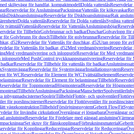
 med skiljevägg för handfat, kompaktmodell
Dolda vattenlås
Reservdelar 
gar
Reservdelar för Anslutningar
Packningar
Vattenlås för köksvaskar
Res
nlås
Diskhoanslutningar
Reservdelar för Diskhoanslutningar
Rak anslutn
tärenheter
Dolda vattenlås
Reservdelar för Dolda vattenlås
Synliga vatten
r tvättställ
Vattenlås
Reservdelar för Vattenlås
Anslutningsböjar
Reservde
ervdelar för Tillbehör
Golvbrunnar och badkar
Duschar
Golvavlopp för 
r för Golvbrunn för dusch
Tillbehör för golvbrunnar
Reservdelar för Til
chkar, d52
Reservdelar för Vattenlås för duschkar, d52
Utan propp för av
vdelar för Vattenlås för badkar, d52
Med vredmanövrering
Reservdelar
ing
Med vredmanövrering och inloppsrör
Reservdelar för Med vredmanö
 inloppsrör
Med PushControl tryckknappsmanövrering
Reservdelar för
r badkar
Reservdelar för Tillbehör för vattenlås för badkar
Anslutningssat
ix
Systemväggar
Reservdelar för Systemväggar
Installationssystem
Reservd
ent för WC
Reservdelar för Element för WC
Tvättställselement
Reservdel
belastningar
Reservdelar för Element för belastningar
Tillbehör
Reservdela
Reservdelar för Toppmonterad
Högmonterad
Reservdelar för Högmonte
 monterad
Tillbehör
Anslutningar
Packningar
Manschetter
Spolventiler
Inb
a inbyggnadscisterner
Spolrör
Tillbehör
Flottör- och spolventiler
Flottörve
iler för porslinscisterner
Reservdelar för Flottörventiler för porslinscister
lätt väggkonstruktion
Tillbehör
Försörjningssystem
Geberit FlowFit
Syst
vdelar för Invändig cirkulation
Övergångar ej löstagbara
Övergångar och
ad anslutning
Reservdelar för Fördelare med gängad anslutning
Värmean
empackningar
Set skruv för flänskopplingar
Förbrukningsmaterial
Geberit
ervdelar för Kopplingar
Reduceringar
Reservdelar för Reduceringar
Öve
ar ej löstagbara
Reservdelar för Övergångar ej löstagbara
Övergångar o