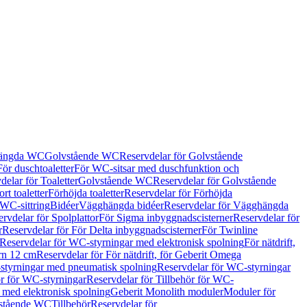
hängda WC
Golvstående WC
Reservdelar för Golvstående
För duschtoaletter
För WC-sitsar med duschfunktion och
delar för Toaletter
Golvstående WC
Reservdelar för Golvstående
rt toaletter
Förhöjda toaletter
Reservdelar för Förhöjda
 WC-sittring
Bidéer
Vägghängda bidéer
Reservdelar för Vägghängda
rvdelar för Spolplattor
För Sigma inbyggnadscisterner
Reservdelar för
r
Reservdelar för För Delta inbyggnadscisterner
För Twinline
Reservdelar för WC-styrningar med elektronisk spolning
För nätdrift,
ern 12 cm
Reservdelar för För nätdrift, för Geberit Omega
tyrningar med pneumatisk spolning
Reservdelar för WC-styrningar
ör för WC-styrningar
Reservdelar för Tillbehör för WC-
 med elektronisk spolning
Geberit Monolith moduler
Moduler för
vstående WC
Tillbehör
Reservdelar för