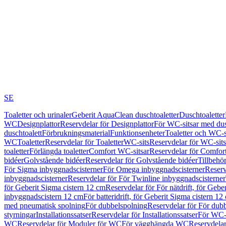
SE
Toaletter och urinaler
Geberit AquaClean duschtoaletter
Duschtoaletter
WC
Designplattor
Reservdelar för Designplattor
För WC-sitsar med du
duschtoalett
Förbrukningsmaterial
Funktionsenheter
Toaletter och WC-s
WC
Toaletter
Reservdelar för Toaletter
WC-sits
Reservdelar för WC-sits
toaletter
Förlängda toaletter
Comfort WC-sitsar
Reservdelar för Comfor
bidéer
Golvstående bidéer
Reservdelar för Golvstående bidéer
Tillbehö
För Sigma inbyggnadscisterner
För Omega inbyggnadscisterner
Reserv
inbyggnadscisterner
Reservdelar för För Twinline inbyggnadscisterner
för Geberit Sigma cistern 12 cm
Reservdelar för För nätdrift, för Gebe
inbyggnadscistern 12 cm
För batteridrift, för Geberit Sigma cistern 12
med pneumatisk spolning
För dubbelspolning
Reservdelar för För dub
styrningar
Installationssatser
Reservdelar för Installationssatser
För WC-s
WC
Reservdelar för Moduler för WC
För vägghängda WC
Reservdela