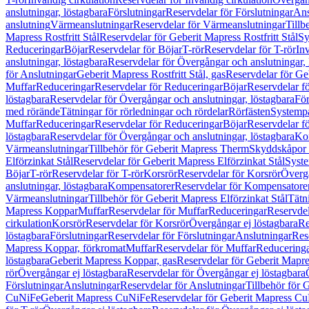
anslutningar, löstagbara
Förslutningar
Reservdelar för Förslutningar
Ans
anslutning
Värmeanslutningar
Reservdelar för Värmeanslutningar
Tillb
Mapress Rostfritt Stål
Reservdelar för Geberit Mapress Rostfritt Stål
Sy
Reduceringar
Böjar
Reservdelar för Böjar
T-rör
Reservdelar för T-rör
In
anslutningar, löstagbara
Reservdelar för Övergångar och anslutningar, 
för Anslutningar
Geberit Mapress Rostfritt Stål, gas
Reservdelar för Geb
Muffar
Reduceringar
Reservdelar för Reduceringar
Böjar
Reservdelar f
löstagbara
Reservdelar för Övergångar och anslutningar, löstagbara
För
med rörände
Tätningar för rörledningar och rördelar
Rörfästen
Systemp
Muffar
Reduceringar
Reservdelar för Reduceringar
Böjar
Reservdelar f
löstagbara
Reservdelar för Övergångar och anslutningar, löstagbara
Ko
Värmeanslutningar
Tillbehör för Geberit Mapress Therm
Skyddskåpor 
Elförzinkat Stål
Reservdelar för Geberit Mapress Elförzinkat Stål
Syste
Böjar
T-rör
Reservdelar för T-rör
Korsrör
Reservdelar för Korsrör
Övergå
anslutningar, löstagbara
Kompensatorer
Reservdelar för Kompensatore
Värmeanslutningar
Tillbehör för Geberit Mapress Elförzinkat Stål
Tätn
Mapress Koppar
Muffar
Reservdelar för Muffar
Reduceringar
Reservdel
cirkulation
Korsrör
Reservdelar för Korsrör
Övergångar ej löstagbara
Re
löstagbara
Förslutningar
Reservdelar för Förslutningar
Anslutningar
Res
Mapress Koppar, förkromat
Muffar
Reservdelar för Muffar
Reducering
löstagbara
Geberit Mapress Koppar, gas
Reservdelar för Geberit Mapr
rör
Övergångar ej löstagbara
Reservdelar för Övergångar ej löstagbara
Förslutningar
Anslutningar
Reservdelar för Anslutningar
Tillbehör för
CuNiFe
Geberit Mapress CuNiFe
Reservdelar för Geberit Mapress C