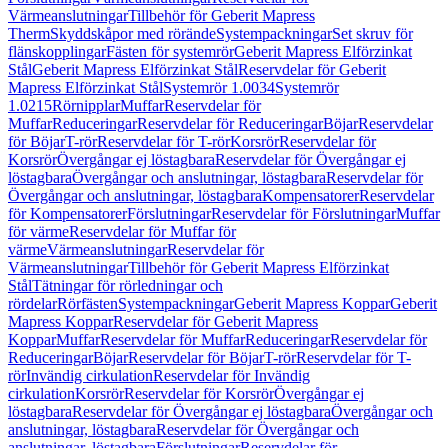
Värmeanslutningar
Tillbehör för Geberit Mapress
Therm
Skyddskåpor med rörände
Systempackningar
Set skruv för
flänskopplingar
Fästen för systemrör
Geberit Mapress Elförzinkat
Stål
Geberit Mapress Elförzinkat Stål
Reservdelar för Geberit
Mapress Elförzinkat Stål
Systemrör 1.0034
Systemrör
1.0215
Rörnipplar
Muffar
Reservdelar för
Muffar
Reduceringar
Reservdelar för Reduceringar
Böjar
Reservdelar
för Böjar
T-rör
Reservdelar för T-rör
Korsrör
Reservdelar för
Korsrör
Övergångar ej löstagbara
Reservdelar för Övergångar ej
löstagbara
Övergångar och anslutningar, löstagbara
Reservdelar för
Övergångar och anslutningar, löstagbara
Kompensatorer
Reservdelar
för Kompensatorer
Förslutningar
Reservdelar för Förslutningar
Muffar
för värme
Reservdelar för Muffar för
värme
Värmeanslutningar
Reservdelar för
Värmeanslutningar
Tillbehör för Geberit Mapress Elförzinkat
Stål
Tätningar för rörledningar och
rördelar
Rörfästen
Systempackningar
Geberit Mapress Koppar
Geberit
Mapress Koppar
Reservdelar för Geberit Mapress
Koppar
Muffar
Reservdelar för Muffar
Reduceringar
Reservdelar för
Reduceringar
Böjar
Reservdelar för Böjar
T-rör
Reservdelar för T-
rör
Invändig cirkulation
Reservdelar för Invändig
cirkulation
Korsrör
Reservdelar för Korsrör
Övergångar ej
löstagbara
Reservdelar för Övergångar ej löstagbara
Övergångar och
anslutningar, löstagbara
Reservdelar för Övergångar och
anslutningar, löstagbara
Förslutningar
Reservdelar för