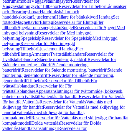
badrumsmöbler
Väggavställningsytor
Reservdelar för
Väggavställningsytor
Tillbehör
Reservdelar för Tillbehör
Lådinsatser
och förvaringsboxar
Handdukshållare och
handdukskrokar
Ljuselement
Hållare för bänkskivor
Handtag
Set
fotstöd
Magnettavlor
Eluttag
Reservdelar för Eluttag
Fler
tillbehör
Speglar och spegelskåp
Spegel
Reservdelar för Spegel
Med
inbyggd belysning
Reservdelar för Med inbyggd
belysning
Spegelskåp
Reservdelar för Spegelskåp
Med inbyggd
belysning
Reservdelar för Med inbyggd
belysning
Tillbehör
Ljuselement
Handtag
Fler
tillbehör
Eluttag
Armaturer
Tvättställsblandare
Reservdelar för
Tvättställsblandare
Stående montering, nätdrift
Reservdelar för
Stående montering, nätdrift
Stående montering,
batteridrift
Reservdelar för Stående montering, batteridrift
Stående
montering, generatordrift
Reservdelar för Stående montering,
generatordrift
Tillbehör
Reservdelar för Tillbehör
För
tvättställsblandare
Reservdelar för För
tvättställsblandare
Apparatanslutningar för tvättområde, köksvask,
enheter och tvättställ
Vattenlås för handfat
Reservdelar för Vattenlås
för handfat
Vattenlås
Reservdelar för Vattenlås
Vattenlås med
skiljevägg för handfat
Reservdelar för Vattenlås med skiljevägg för
handfat
Vattenlås med skiljevägg för handfat,
kompaktmodell
Reservdelar för Vattenlås med skiljevägg för handfat,
kompaktmodell
Dolda vattenlås
Reservdelar för Dolda
vattenlås
Handfatsanslutningar
Reservdelar för