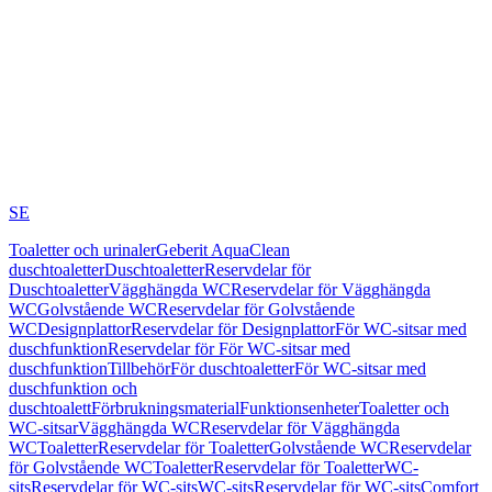
SE
Toaletter och urinaler
Geberit AquaClean
duschtoaletter
Duschtoaletter
Reservdelar för
Duschtoaletter
Vägghängda WC
Reservdelar för Vägghängda
WC
Golvstående WC
Reservdelar för Golvstående
WC
Designplattor
Reservdelar för Designplattor
För WC-sitsar med
duschfunktion
Reservdelar för För WC-sitsar med
duschfunktion
Tillbehör
För duschtoaletter
För WC-sitsar med
duschfunktion och
duschtoalett
Förbrukningsmaterial
Funktionsenheter
Toaletter och
WC-sitsar
Vägghängda WC
Reservdelar för Vägghängda
WC
Toaletter
Reservdelar för Toaletter
Golvstående WC
Reservdelar
för Golvstående WC
Toaletter
Reservdelar för Toaletter
WC-
sits
Reservdelar för WC-sits
WC-sits
Reservdelar för WC-sits
Comfort