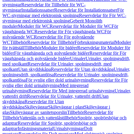
styrningar
Reservdelar för Tillbehör för WC-
styrningar
Installationssatser
Reservdelar för Installationssatser
För
WC-styrningar med elektronisk spolning
Reservdelar för För WC-
styrningar med elektronisk spolning
Geberit Monolith
moduler
Moduler för WC
Reservdelar för Moduler för WC
För
vägghängda WC
Reservdelar för För vägghängda WC
För
golvstående WC
Reservdelar för För golvstående
WC
Tillbehör
Reservdelar för Tillbehör
Förbrukningsmaterial
Moduler
för tvättställ
Tillbehör
Moduler för bidéer
Reservdelar för Moduler för
bidéer
För vägghängda och golvstående bidéer
Reservdelar för För
vägghängda och golvstående bidéer
Urinaler
Urinaler, spolningsdrift,
med spolkant
Reservdelar för Urinaler, spolningsdrift, med
spolkant
Utan skyddskåpa
Reservdelar för Utan skyddskåpa
Urinaler,
spolningsdrift, spolkantlösa
Reservdelar för Urinaler, spolningsdrift,
spolkantlösa
För synlig eller dold urinalstyrning
Reservdelar för För
synlig eller dold urinalstyrning
Med integrerad
urinalstyrning
Reservdelar för Med integrerad urinalstyrning
Urinaler,
vattenfri drift
Reservdelar för Urinaler, vattenfri drift
Utan
skyddskåpa
Reservdelar för Utan
skyddskåpa
Skiljeväggar
Skiljeväggar i plast
Skiljeväggar i
glas
Skiljeväggar av sanitetsporslin
Tillbehör
Reservdelar för
Tillbehör
Vattenlås och vattenlåstillbehör
Spolrör, spolrörsböjar och
adaptrar
Reservdelar för Spolrör, spolrörsböjar och
adaptrar
Infästningsmaterial
Urinalstyrningar
Dolt
montage
Reservdelar för Dolt montage
Med elektronisk spolning,