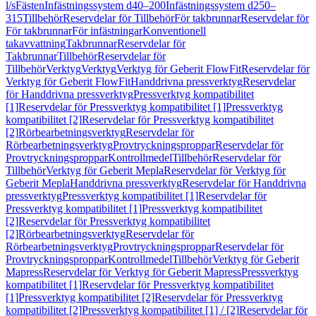
l/s
Fästen
Infästningssystem d40–200
Infästningssystem d250–
315
Tillbehör
Reservdelar för Tillbehör
För takbrunnar
Reservdelar för
För takbrunnar
För infästningar
Konventionell
takavvattning
Takbrunnar
Reservdelar för
Takbrunnar
Tillbehör
Reservdelar för
Tillbehör
Verktyg
Verktyg
Verktyg för Geberit FlowFit
Reservdelar för
Verktyg för Geberit FlowFit
Handdrivna pressverktyg
Reservdelar
för Handdrivna pressverktyg
Pressverktyg kompatibilitet
[1]
Reservdelar för Pressverktyg kompatibilitet [1]
Pressverktyg
kompatibilitet [2]
Reservdelar för Pressverktyg kompatibilitet
[2]
Rörbearbetningsverktyg
Reservdelar för
Rörbearbetningsverktyg
Provtryckningsproppar
Reservdelar för
Provtryckningsproppar
Kontrollmedel
Tillbehör
Reservdelar för
Tillbehör
Verktyg för Geberit Mepla
Reservdelar för Verktyg för
Geberit Mepla
Handdrivna pressverktyg
Reservdelar för Handdrivna
pressverktyg
Pressverktyg kompatibilitet [1]
Reservdelar för
Pressverktyg kompatibilitet [1]
Pressverktyg kompatibilitet
[2]
Reservdelar för Pressverktyg kompatibilitet
[2]
Rörbearbetningsverktyg
Reservdelar för
Rörbearbetningsverktyg
Provtryckningsproppar
Reservdelar för
Provtryckningsproppar
Kontrollmedel
Tillbehör
Verktyg för Geberit
Mapress
Reservdelar för Verktyg för Geberit Mapress
Pressverktyg
kompatibilitet [1]
Reservdelar för Pressverktyg kompatibilitet
[1]
Pressverktyg kompatibilitet [2]
Reservdelar för Pressverktyg
kompatibilitet [2]
Pressverktyg kompatibilitet [1] / [2]
Reservdelar för