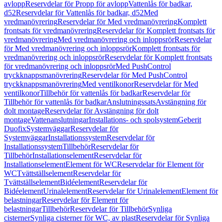
avlopp
Reservdelar för Propp för avlopp
Vattenlås för badkar,
d52
Reservdelar för Vattenlås för badkar, d52
Med
vredmanövrering
Reservdelar för Med vredmanövrering
Komplett
frontsats för vredmanövrering
Reservdelar för Komplett frontsats för
vredmanövrering
Med vredmanövrering och inloppsrör
Reservdelar
för Med vredmanövrering och inloppsrör
Komplett frontsats för
vredmanövrering och inloppsrör
Reservdelar för Komplett frontsats
för vredmanövrering och inloppsrör
Med PushControl
tryckknappsmanövrering
Reservdelar för Med PushControl
tryckknappsmanövrering
Med ventilkonor
Reservdelar för Med
ventilkonor
Tillbehör för vattenlås för badkar
Reservdelar för
Tillbehör för vattenlås för badkar
Anslutningssats
Avstängning för
dolt montage
Reservdelar för Avstängning för dolt
montage
Vattenanslutningar
Installations- och spolsystem
Geberit
Duofix
Systemväggar
Reservdelar för
Systemväggar
Installationssystem
Reservdelar för
Installationssystem
Tillbehör
Reservdelar för
Tillbehör
Installationselement
Reservdelar för
Installationselement
Element för WC
Reservdelar för Element för
WC
Tvättställselement
Reservdelar för
Tvättställselement
Bidéelement
Reservdelar för
Bidéelement
Urinalelement
Reservdelar för Urinalelement
Element för
belastningar
Reservdelar för Element för
belastningar
Tillbehör
Reservdelar för Tillbehör
Synliga
cisterner
Synliga cisterner för WC, av plast
Reservdelar för Synliga