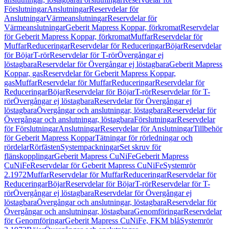
Förslutningar
Anslutningar
Reservdelar för
Anslutningar
Värmeanslutningar
Reservdelar för
Värmeanslutningar
Geberit Mapress Koppar, förkromat
Reservdelar
för Geberit Mapress Koppar, förkromat
Muffar
Reservdelar för
Muffar
Reduceringar
Reservdelar för Reduceringar
Böjar
Reservdelar
för Böjar
T-rör
Reservdelar för T-rör
Övergångar ej
löstagbara
Reservdelar för Övergångar ej löstagbara
Geberit Mapress
Koppar, gas
Reservdelar för Geberit Mapress Koppar,
gas
Muffar
Reservdelar för Muffar
Reduceringar
Reservdelar för
Reduceringar
Böjar
Reservdelar för Böjar
T-rör
Reservdelar för T-
rör
Övergångar ej löstagbara
Reservdelar för Övergångar ej
löstagbara
Övergångar och anslutningar, löstagbara
Reservdelar för
Övergångar och anslutningar, löstagbara
Förslutningar
Reservdelar
för Förslutningar
Anslutningar
Reservdelar för Anslutningar
Tillbehör
för Geberit Mapress Koppar
Tätningar för rörledningar och
rördelar
Rörfästen
Systempackningar
Set skruv för
flänskopplingar
Geberit Mapress CuNiFe
Geberit Mapress
CuNiFe
Reservdelar för Geberit Mapress CuNiFe
Systemrör
2.1972
Muffar
Reservdelar för Muffar
Reduceringar
Reservdelar för
Reduceringar
Böjar
Reservdelar för Böjar
T-rör
Reservdelar för T-
rör
Övergångar ej löstagbara
Reservdelar för Övergångar ej
löstagbara
Övergångar och anslutningar, löstagbara
Reservdelar för
Övergångar och anslutningar, löstagbara
Genomföringar
Reservdelar
för Genomföringar
Geberit Mapress CuNiFe, FKM blå
Systemrör