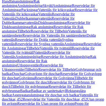
Handfatsanslutningar
Rak
anslutning
Anslutningsböjar
Skydd
Anslutningar
Reservdelar för
Anslutningar
Packningar
Vattenlås för köksvaskar
Reservdelar för
Vattenlås för köksvaskar
Vattenlås
Reservdelar för
Vattenlås
Dubbelkammarvattenlås
Reservdelar för
Dubbelkammarvattenlås
Diskhoanslutningar
Reservdelar för
Diskhoanslutningar
Rak anslutning
Reservdelar för Rak
anslutning
Tillbehör
Reservdelar för Tillbehör
Vattenlås för
sanitärenheter
Reservdelar för Vattenlås för sanitärenheter
Dolda
vattenlås
Reservdelar för Dolda vattenlås
Synliga
vattenlås
Reservdelar för Synliga vattenlås
Anslutningar
Reservdelar
för Anslutningar
Tillbehör
Vattenlås för tvättställ
Reservdelar för
Vattenlås för tvättställ
Vattenlås
Reservdelar för
Vattenlås
Anslutningsböjar
Reservdelar för Anslutningsböjar
Rak
anslutning
Reservdelar för Rak
anslutning
Utloppsventiler
Reservdelar för
Utloppsventiler
Tillbehör
Reservdelar för Tillbehör
Golvbrunnar och
badkar
Duschar
Golvavlopp för duschar
Reservdelar för Golvavlopp
för duschar
Golvränna
Reservdelar för Golvränna
Tillbehör för
golvrännor
Golvbrunn för dusch
Reservdelar för Golvbrunn för
dusch
Tillbehör för golvbrunnar
Reservdelar för Tillbehör för
golvbrunnar
Badkar
Badkar av sanitetsakryl
Rektangulära
badkar
Aggregatanslutningar för duschar och badkar
Vattenlås för
duschkar, d52
Reservdelar för Vattenlås för duschkar, d52
Utan propp
för avlopp
Reservdelar för Utan propp för avlopp
Propp för