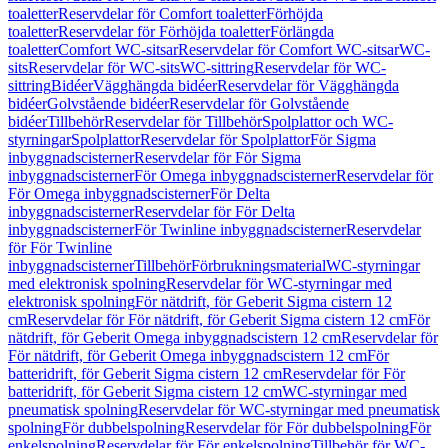
toaletter
Reservdelar för Comfort toaletter
Förhöjda
toaletter
Reservdelar för Förhöjda toaletter
Förlängda
toaletter
Comfort WC-sitsar
Reservdelar för Comfort WC-sitsar
WC-
sits
Reservdelar för WC-sits
WC-sittring
Reservdelar för WC-
sittring
Bidéer
Vägghängda bidéer
Reservdelar för Vägghängda
bidéer
Golvstående bidéer
Reservdelar för Golvstående
bidéer
Tillbehör
Reservdelar för Tillbehör
Spolplattor och WC-
styrningar
Spolplattor
Reservdelar för Spolplattor
För Sigma
inbyggnadscisterner
Reservdelar för För Sigma
inbyggnadscisterner
För Omega inbyggnadscisterner
Reservdelar för
För Omega inbyggnadscisterner
För Delta
inbyggnadscisterner
Reservdelar för För Delta
inbyggnadscisterner
För Twinline inbyggnadscisterner
Reservdelar
för För Twinline
inbyggnadscisterner
Tillbehör
Förbrukningsmaterial
WC-styrningar
med elektronisk spolning
Reservdelar för WC-styrningar med
elektronisk spolning
För nätdrift, för Geberit Sigma cistern 12
cm
Reservdelar för För nätdrift, för Geberit Sigma cistern 12 cm
För
nätdrift, för Geberit Omega inbyggnadscistern 12 cm
Reservdelar för
För nätdrift, för Geberit Omega inbyggnadscistern 12 cm
För
batteridrift, för Geberit Sigma cistern 12 cm
Reservdelar för För
batteridrift, för Geberit Sigma cistern 12 cm
WC-styrningar med
pneumatisk spolning
Reservdelar för WC-styrningar med pneumatisk
spolning
För dubbelspolning
Reservdelar för För dubbelspolning
För
enkelspolning
Reservdelar för För enkelspolning
Tillbehör för WC-