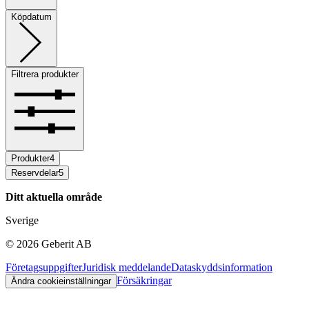
Köpdatum
Filtrera produkter
Produkter
4
Reservdelar
5
Ditt aktuella område
Sverige
©
2026
Geberit AB
Företagsuppgifter
Juridisk meddelande
Dataskyddsinformation
Försäkringar
Ändra cookieinställningar