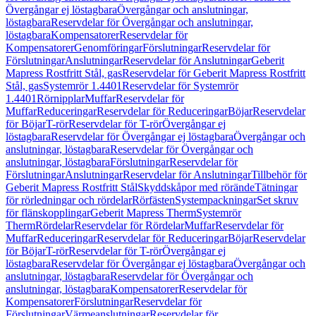
Övergångar ej löstagbara
Övergångar och anslutningar,
löstagbara
Reservdelar för Övergångar och anslutningar,
löstagbara
Kompensatorer
Reservdelar för
Kompensatorer
Genomföringar
Förslutningar
Reservdelar för
Förslutningar
Anslutningar
Reservdelar för Anslutningar
Geberit
Mapress Rostfritt Stål, gas
Reservdelar för Geberit Mapress Rostfritt
Stål, gas
Systemrör 1.4401
Reservdelar för Systemrör
1.4401
Rörnipplar
Muffar
Reservdelar för
Muffar
Reduceringar
Reservdelar för Reduceringar
Böjar
Reservdelar
för Böjar
T-rör
Reservdelar för T-rör
Övergångar ej
löstagbara
Reservdelar för Övergångar ej löstagbara
Övergångar och
anslutningar, löstagbara
Reservdelar för Övergångar och
anslutningar, löstagbara
Förslutningar
Reservdelar för
Förslutningar
Anslutningar
Reservdelar för Anslutningar
Tillbehör för
Geberit Mapress Rostfritt Stål
Skyddskåpor med rörände
Tätningar
för rörledningar och rördelar
Rörfästen
Systempackningar
Set skruv
för flänskopplingar
Geberit Mapress Therm
Systemrör
Therm
Rördelar
Reservdelar för Rördelar
Muffar
Reservdelar för
Muffar
Reduceringar
Reservdelar för Reduceringar
Böjar
Reservdelar
för Böjar
T-rör
Reservdelar för T-rör
Övergångar ej
löstagbara
Reservdelar för Övergångar ej löstagbara
Övergångar och
anslutningar, löstagbara
Reservdelar för Övergångar och
anslutningar, löstagbara
Kompensatorer
Reservdelar för
Kompensatorer
Förslutningar
Reservdelar för
Förslutningar
Värmeanslutningar
Reservdelar för