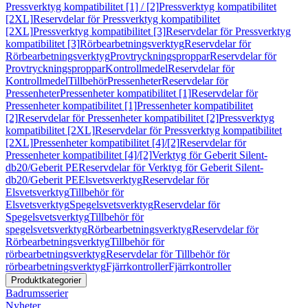
Pressverktyg kompatibilitet [1] / [2]
Pressverktyg kompatibilitet
[2XL]
Reservdelar för Pressverktyg kompatibilitet
[2XL]
Pressverktyg kompatibilitet [3]
Reservdelar för Pressverktyg
kompatibilitet [3]
Rörbearbetningsverktyg
Reservdelar för
Rörbearbetningsverktyg
Provtryckningsproppar
Reservdelar för
Provtryckningsproppar
Kontrollmedel
Reservdelar för
Kontrollmedel
Tillbehör
Pressenheter
Reservdelar för
Pressenheter
Pressenheter kompatibilitet [1]
Reservdelar för
Pressenheter kompatibilitet [1]
Pressenheter kompatibilitet
[2]
Reservdelar för Pressenheter kompatibilitet [2]
Pressverktyg
kompatibilitet [2XL]
Reservdelar för Pressverktyg kompatibilitet
[2XL]
Pressenheter kompatibilitet [4]/[2]
Reservdelar för
Pressenheter kompatibilitet [4]/[2]
Verktyg för Geberit Silent-
db20/Geberit PE
Reservdelar för Verktyg för Geberit Silent-
db20/Geberit PE
Elsvetsverktyg
Reservdelar för
Elsvetsverktyg
Tillbehör för
Elsvetsverktyg
Spegelsvetsverktyg
Reservdelar för
Spegelsvetsverktyg
Tillbehör för
spegelsvetsverktyg
Rörbearbetningsverktyg
Reservdelar för
Rörbearbetningsverktyg
Tillbehör för
rörbearbetningsverktyg
Reservdelar för Tillbehör för
rörbearbetningsverktyg
Fjärrkontroller
Fjärrkontroller
Produktkategorier
Badrumsserier
Nyheter