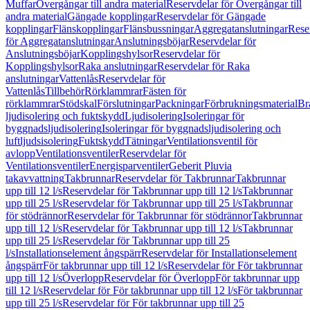
Muffar
Övergångar till andra material
Reservdelar för Övergångar till
andra material
Gängade kopplingar
Reservdelar för Gängade
kopplingar
Flänskopplingar
Flänsbussningar
Aggregatanslutningar
Rese
för Aggregatanslutningar
Anslutningsböjar
Reservdelar för
Anslutningsböjar
Kopplingshylsor
Reservdelar för
Kopplingshylsor
Raka anslutningar
Reservdelar för Raka
anslutningar
Vattenlås
Reservdelar för
Vattenlås
Tillbehör
Rörklammrar
Fästen för
rörklammrar
Stödskal
Förslutningar
Packningar
Förbrukningsmaterial
Br
ljudisolering och fuktskydd
Ljudisolering
Isoleringar för
byggnadsljudisolering
Isoleringar för byggnadsljudisolering och
luftljudsisolering
Fuktskydd
Tätningar
Ventilationsventil för
avlopp
Ventilationsventiler
Reservdelar för
Ventilationsventiler
Energisparventiler
Geberit Pluvia
takavvattning
Takbrunnar
Reservdelar för Takbrunnar
Takbrunnar
upp till 12 l/s
Reservdelar för Takbrunnar upp till 12 l/s
Takbrunnar
upp till 25 l/s
Reservdelar för Takbrunnar upp till 25 l/s
Takbrunnar
för stödrännor
Reservdelar för Takbrunnar för stödrännor
Takbrunnar
upp till 12 l/s
Reservdelar för Takbrunnar upp till 12 l/s
Takbrunnar
upp till 25 l/s
Reservdelar för Takbrunnar upp till 25
l/s
Installationselement ångspärr
Reservdelar för Installationselement
ångspärr
För takbrunnar upp till 12 l/s
Reservdelar för För takbrunnar
upp till 12 l/s
Överlopp
Reservdelar för Överlopp
För takbrunnar upp
till 12 l/s
Reservdelar för För takbrunnar upp till 12 l/s
För takbrunnar
upp till 25 l/s
Reservdelar för För takbrunnar upp till 25