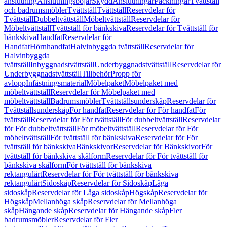
anslutning
Anslutningsböjar
Skydd
Anslutningar
Packningar
Tvättställ
och badrumsmöbler
Tvättställ
Tvättställ
Reservdelar för
Tvättställ
Dubbeltvättställ
Möbeltvättställ
Reservdelar för
Möbeltvättställ
Tvättställ för bänkskiva
Reservdelar för Tvättställ för
bänkskiva
Handfat
Reservdelar för
Handfat
Hörnhandfat
Halvinbyggda tvättställ
Reservdelar för
Halvinbyggda
tvättställ
Inbyggnadstvättställ
Underbyggnadstvättställ
Reservdelar för
Underbyggnadstvättställ
Tillbehör
Propp för
avlopp
Infästningsmaterial
Möbelpaket
Möbelpaket med
möbeltvättställ
Reservdelar för Möbelpaket med
möbeltvättställ
Badrumsmöbler
Tvättställsunderskåp
Reservdelar för
Tvättställsunderskåp
För handfat
Reservdelar för För handfat
För
tvättställ
Reservdelar för För tvättställ
För dubbeltvättställ
Reservdelar
för För dubbeltvättställ
För möbeltvättställ
Reservdelar för För
möbeltvättställ
För tvättställ för bänkskiva
Reservdelar för För
tvättställ för bänkskiva
Bänkskivor
Reservdelar för Bänkskivor
För
tvättställ för bänkskiva skålform
Reservdelar för För tvättställ för
bänkskiva skålform
För tvättställ för bänkskiva
rektangulärt
Reservdelar för För tvättställ för bänkskiva
rektangulärt
Sidoskåp
Reservdelar för Sidoskåp
Låga
sidoskåp
Reservdelar för Låga sidoskåp
Högskåp
Reservdelar för
Högskåp
Mellanhöga skåp
Reservdelar för Mellanhöga
skåp
Hängande skåp
Reservdelar för Hängande skåp
Fler
badrumsmöbler
Reservdelar för Fler