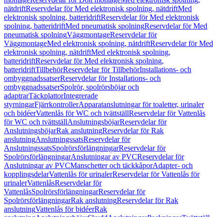
nätdrift
Reservdelar för Med elektronisk spolning, nätdrift
Med
elektronisk spolning, batteridrift
Reservdelar för Med elektronisk
spolning, batteridrift
Med pneumatisk spolning
Reservdelar för Med
pneumatisk spolning
Väggmontage
Reservdelar för
Väggmontage
Med elektronisk spolning, nätdrift
Reservdelar för Med
elektronisk spolning, nätdrift
Med elektronisk spolning,
batteridrift
Reservdelar för Med elektronisk spolning,
batteridrift
Tillbehör
Reservdelar för Tillbehör
Installations- och
ombyggnadssatser
Reservdelar för Installations- och
ombyggnadssatser
Spolrör, spolrörsböjar och
adaptrar
Täckplattor
Integrerade
styrningar
Fjärrkontroller
Apparatanslutningar för toaletter, urinaler
och bidéer
Vattenlås för WC och tvättställ
Reservdelar för Vattenlås
för WC och tvättställ
Anslutningsböjar
Reservdelar för
Anslutningsböjar
Rak anslutning
Reservdelar för Rak
anslutning
Anslutningssats
Reservdelar för
Anslutningssats
Spolrörsförlängningar
Reservdelar för
Spolrörsförlängningar
Anslutningar av PVC
Reservdelar för
Anslutningar av PVC
Manschetter och täckkåpor
Adapter- och
kopplingsdelar
Vattenlås för urinaler
Reservdelar för Vattenlås för
urinaler
Vattenlås
Reservdelar för
Vattenlås
Spolrörsförlängningar
Reservdelar för
Spolrörsförlängningar
Rak anslutning
Reservdelar för Rak
anslutning
Vattenlås för bidéer
Rak