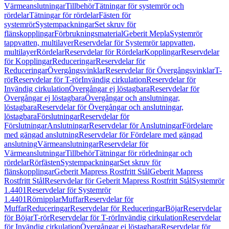
Värmeanslutningar
Tillbehör
Tätningar för systemrör och
rördelar
Tätningar för rördelar
Fästen för
systemrör
Systempackningar
Set skruv för
flänskopplingar
Förbrukningsmaterial
Geberit Mepla
Systemrör
tappvatten, multilayer
Reservdelar för Systemrör tappvatten,
multilayer
Rördelar
Reservdelar för Rördelar
Kopplingar
Reservdelar
för Kopplingar
Reduceringar
Reservdelar för
Reduceringar
Övergångsvinklar
Reservdelar för Övergångsvinklar
T-
rör
Reservdelar för T-rör
Invändig cirkulation
Reservdelar för
Invändig cirkulation
Övergångar ej löstagbara
Reservdelar för
Övergångar ej löstagbara
Övergångar och anslutningar,
löstagbara
Reservdelar för Övergångar och anslutningar,
löstagbara
Förslutningar
Reservdelar för
Förslutningar
Anslutningar
Reservdelar för Anslutningar
Fördelare
med gängad anslutning
Reservdelar för Fördelare med gängad
anslutning
Värmeanslutningar
Reservdelar för
Värmeanslutningar
Tillbehör
Tätningar för rörledningar och
rördelar
Rörfästen
Systempackningar
Set skruv för
flänskopplingar
Geberit Mapress Rostfritt Stål
Geberit Mapress
Rostfritt Stål
Reservdelar för Geberit Mapress Rostfritt Stål
Systemrör
1.4401
Reservdelar för Systemrör
1.4401
Rörnipplar
Muffar
Reservdelar för
Muffar
Reduceringar
Reservdelar för Reduceringar
Böjar
Reservdelar
för Böjar
T-rör
Reservdelar för T-rör
Invändig cirkulation
Reservdelar
för Invändig cirkulation
Övergångar ej löstagbara
Reservdelar för