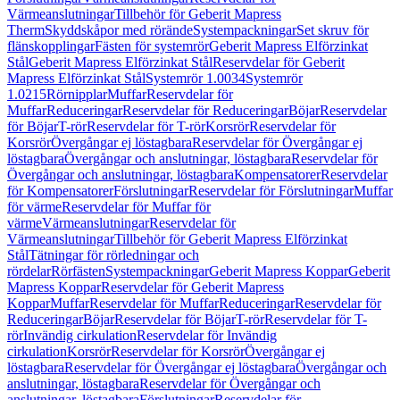
Värmeanslutningar
Tillbehör för Geberit Mapress
Therm
Skyddskåpor med rörände
Systempackningar
Set skruv för
flänskopplingar
Fästen för systemrör
Geberit Mapress Elförzinkat
Stål
Geberit Mapress Elförzinkat Stål
Reservdelar för Geberit
Mapress Elförzinkat Stål
Systemrör 1.0034
Systemrör
1.0215
Rörnipplar
Muffar
Reservdelar för
Muffar
Reduceringar
Reservdelar för Reduceringar
Böjar
Reservdelar
för Böjar
T-rör
Reservdelar för T-rör
Korsrör
Reservdelar för
Korsrör
Övergångar ej löstagbara
Reservdelar för Övergångar ej
löstagbara
Övergångar och anslutningar, löstagbara
Reservdelar för
Övergångar och anslutningar, löstagbara
Kompensatorer
Reservdelar
för Kompensatorer
Förslutningar
Reservdelar för Förslutningar
Muffar
för värme
Reservdelar för Muffar för
värme
Värmeanslutningar
Reservdelar för
Värmeanslutningar
Tillbehör för Geberit Mapress Elförzinkat
Stål
Tätningar för rörledningar och
rördelar
Rörfästen
Systempackningar
Geberit Mapress Koppar
Geberit
Mapress Koppar
Reservdelar för Geberit Mapress
Koppar
Muffar
Reservdelar för Muffar
Reduceringar
Reservdelar för
Reduceringar
Böjar
Reservdelar för Böjar
T-rör
Reservdelar för T-
rör
Invändig cirkulation
Reservdelar för Invändig
cirkulation
Korsrör
Reservdelar för Korsrör
Övergångar ej
löstagbara
Reservdelar för Övergångar ej löstagbara
Övergångar och
anslutningar, löstagbara
Reservdelar för Övergångar och
anslutningar, löstagbara
Förslutningar
Reservdelar för