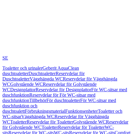
SE
Toaletter och urinaler
Geberit AquaClean
duschtoaletter
Duschtoaletter
Reservdelar för
Duschtoaletter
Vägghängda WC
Reservdelar för Vägghängda
WC
Golvstående WC
Reservdelar för Golvstående
WC
Designplattor
Reservdelar för Designplattor
För WC-sitsar med
duschfunktion
Reservdelar för För WC-sitsar med
duschfunktion
Tillbehör
För duschtoaletter
För WC-sitsar med
duschfunktion och
duschtoalett
Förbrukningsmaterial
Funktionsenheter
Toaletter och
WC-sitsar
Vägghängda WC
Reservdelar för Vägghängda
WC
Toaletter
Reservdelar för Toaletter
Golvstående WC
Reservdelar
för Golvstående WC
Toaletter
Reservdelar för Toaletter
WC-
sits
Reservdelar för WC-sits
WC-sits
Reservdelar för WC-sits
Comfort