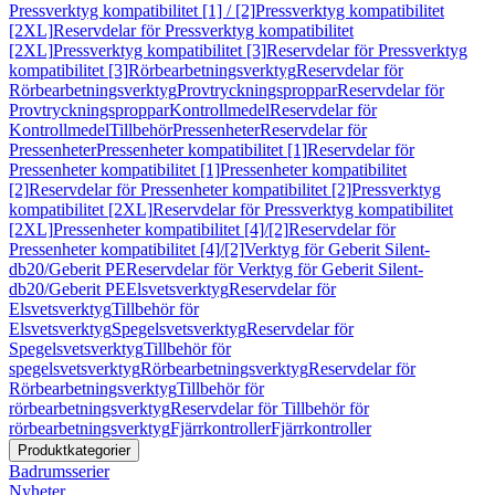
Pressverktyg kompatibilitet [1] / [2]
Pressverktyg kompatibilitet
[2XL]
Reservdelar för Pressverktyg kompatibilitet
[2XL]
Pressverktyg kompatibilitet [3]
Reservdelar för Pressverktyg
kompatibilitet [3]
Rörbearbetningsverktyg
Reservdelar för
Rörbearbetningsverktyg
Provtryckningsproppar
Reservdelar för
Provtryckningsproppar
Kontrollmedel
Reservdelar för
Kontrollmedel
Tillbehör
Pressenheter
Reservdelar för
Pressenheter
Pressenheter kompatibilitet [1]
Reservdelar för
Pressenheter kompatibilitet [1]
Pressenheter kompatibilitet
[2]
Reservdelar för Pressenheter kompatibilitet [2]
Pressverktyg
kompatibilitet [2XL]
Reservdelar för Pressverktyg kompatibilitet
[2XL]
Pressenheter kompatibilitet [4]/[2]
Reservdelar för
Pressenheter kompatibilitet [4]/[2]
Verktyg för Geberit Silent-
db20/Geberit PE
Reservdelar för Verktyg för Geberit Silent-
db20/Geberit PE
Elsvetsverktyg
Reservdelar för
Elsvetsverktyg
Tillbehör för
Elsvetsverktyg
Spegelsvetsverktyg
Reservdelar för
Spegelsvetsverktyg
Tillbehör för
spegelsvetsverktyg
Rörbearbetningsverktyg
Reservdelar för
Rörbearbetningsverktyg
Tillbehör för
rörbearbetningsverktyg
Reservdelar för Tillbehör för
rörbearbetningsverktyg
Fjärrkontroller
Fjärrkontroller
Produktkategorier
Badrumsserier
Nyheter