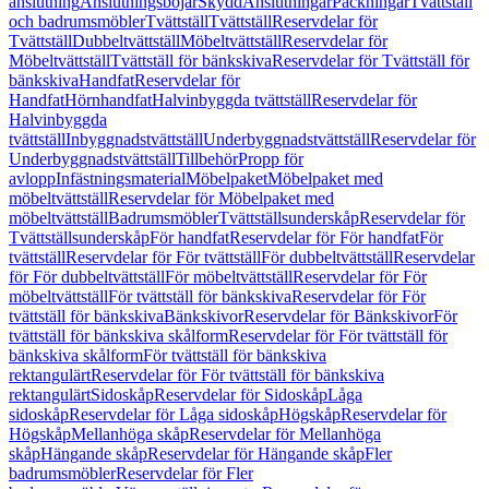
anslutning
Anslutningsböjar
Skydd
Anslutningar
Packningar
Tvättställ
och badrumsmöbler
Tvättställ
Tvättställ
Reservdelar för
Tvättställ
Dubbeltvättställ
Möbeltvättställ
Reservdelar för
Möbeltvättställ
Tvättställ för bänkskiva
Reservdelar för Tvättställ för
bänkskiva
Handfat
Reservdelar för
Handfat
Hörnhandfat
Halvinbyggda tvättställ
Reservdelar för
Halvinbyggda
tvättställ
Inbyggnadstvättställ
Underbyggnadstvättställ
Reservdelar för
Underbyggnadstvättställ
Tillbehör
Propp för
avlopp
Infästningsmaterial
Möbelpaket
Möbelpaket med
möbeltvättställ
Reservdelar för Möbelpaket med
möbeltvättställ
Badrumsmöbler
Tvättställsunderskåp
Reservdelar för
Tvättställsunderskåp
För handfat
Reservdelar för För handfat
För
tvättställ
Reservdelar för För tvättställ
För dubbeltvättställ
Reservdelar
för För dubbeltvättställ
För möbeltvättställ
Reservdelar för För
möbeltvättställ
För tvättställ för bänkskiva
Reservdelar för För
tvättställ för bänkskiva
Bänkskivor
Reservdelar för Bänkskivor
För
tvättställ för bänkskiva skålform
Reservdelar för För tvättställ för
bänkskiva skålform
För tvättställ för bänkskiva
rektangulärt
Reservdelar för För tvättställ för bänkskiva
rektangulärt
Sidoskåp
Reservdelar för Sidoskåp
Låga
sidoskåp
Reservdelar för Låga sidoskåp
Högskåp
Reservdelar för
Högskåp
Mellanhöga skåp
Reservdelar för Mellanhöga
skåp
Hängande skåp
Reservdelar för Hängande skåp
Fler
badrumsmöbler
Reservdelar för Fler