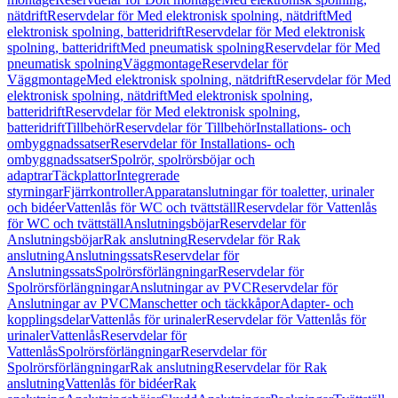
nätdrift
Reservdelar för Med elektronisk spolning, nätdrift
Med
elektronisk spolning, batteridrift
Reservdelar för Med elektronisk
spolning, batteridrift
Med pneumatisk spolning
Reservdelar för Med
pneumatisk spolning
Väggmontage
Reservdelar för
Väggmontage
Med elektronisk spolning, nätdrift
Reservdelar för Med
elektronisk spolning, nätdrift
Med elektronisk spolning,
batteridrift
Reservdelar för Med elektronisk spolning,
batteridrift
Tillbehör
Reservdelar för Tillbehör
Installations- och
ombyggnadssatser
Reservdelar för Installations- och
ombyggnadssatser
Spolrör, spolrörsböjar och
adaptrar
Täckplattor
Integrerade
styrningar
Fjärrkontroller
Apparatanslutningar för toaletter, urinaler
och bidéer
Vattenlås för WC och tvättställ
Reservdelar för Vattenlås
för WC och tvättställ
Anslutningsböjar
Reservdelar för
Anslutningsböjar
Rak anslutning
Reservdelar för Rak
anslutning
Anslutningssats
Reservdelar för
Anslutningssats
Spolrörsförlängningar
Reservdelar för
Spolrörsförlängningar
Anslutningar av PVC
Reservdelar för
Anslutningar av PVC
Manschetter och täckkåpor
Adapter- och
kopplingsdelar
Vattenlås för urinaler
Reservdelar för Vattenlås för
urinaler
Vattenlås
Reservdelar för
Vattenlås
Spolrörsförlängningar
Reservdelar för
Spolrörsförlängningar
Rak anslutning
Reservdelar för Rak
anslutning
Vattenlås för bidéer
Rak