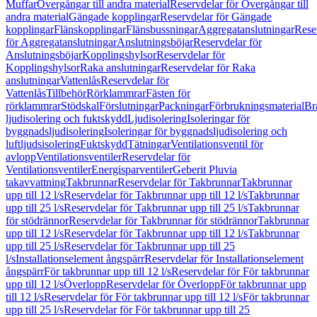
Muffar
Övergångar till andra material
Reservdelar för Övergångar till
andra material
Gängade kopplingar
Reservdelar för Gängade
kopplingar
Flänskopplingar
Flänsbussningar
Aggregatanslutningar
Rese
för Aggregatanslutningar
Anslutningsböjar
Reservdelar för
Anslutningsböjar
Kopplingshylsor
Reservdelar för
Kopplingshylsor
Raka anslutningar
Reservdelar för Raka
anslutningar
Vattenlås
Reservdelar för
Vattenlås
Tillbehör
Rörklammrar
Fästen för
rörklammrar
Stödskal
Förslutningar
Packningar
Förbrukningsmaterial
Br
ljudisolering och fuktskydd
Ljudisolering
Isoleringar för
byggnadsljudisolering
Isoleringar för byggnadsljudisolering och
luftljudsisolering
Fuktskydd
Tätningar
Ventilationsventil för
avlopp
Ventilationsventiler
Reservdelar för
Ventilationsventiler
Energisparventiler
Geberit Pluvia
takavvattning
Takbrunnar
Reservdelar för Takbrunnar
Takbrunnar
upp till 12 l/s
Reservdelar för Takbrunnar upp till 12 l/s
Takbrunnar
upp till 25 l/s
Reservdelar för Takbrunnar upp till 25 l/s
Takbrunnar
för stödrännor
Reservdelar för Takbrunnar för stödrännor
Takbrunnar
upp till 12 l/s
Reservdelar för Takbrunnar upp till 12 l/s
Takbrunnar
upp till 25 l/s
Reservdelar för Takbrunnar upp till 25
l/s
Installationselement ångspärr
Reservdelar för Installationselement
ångspärr
För takbrunnar upp till 12 l/s
Reservdelar för För takbrunnar
upp till 12 l/s
Överlopp
Reservdelar för Överlopp
För takbrunnar upp
till 12 l/s
Reservdelar för För takbrunnar upp till 12 l/s
För takbrunnar
upp till 25 l/s
Reservdelar för För takbrunnar upp till 25