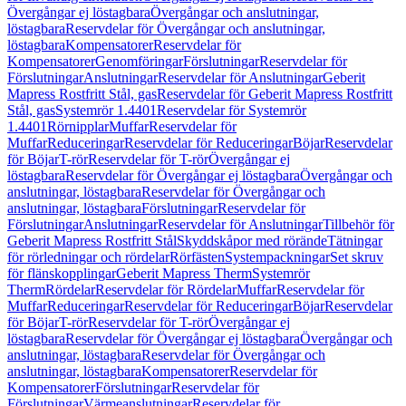
Övergångar ej löstagbara
Övergångar och anslutningar,
löstagbara
Reservdelar för Övergångar och anslutningar,
löstagbara
Kompensatorer
Reservdelar för
Kompensatorer
Genomföringar
Förslutningar
Reservdelar för
Förslutningar
Anslutningar
Reservdelar för Anslutningar
Geberit
Mapress Rostfritt Stål, gas
Reservdelar för Geberit Mapress Rostfritt
Stål, gas
Systemrör 1.4401
Reservdelar för Systemrör
1.4401
Rörnipplar
Muffar
Reservdelar för
Muffar
Reduceringar
Reservdelar för Reduceringar
Böjar
Reservdelar
för Böjar
T-rör
Reservdelar för T-rör
Övergångar ej
löstagbara
Reservdelar för Övergångar ej löstagbara
Övergångar och
anslutningar, löstagbara
Reservdelar för Övergångar och
anslutningar, löstagbara
Förslutningar
Reservdelar för
Förslutningar
Anslutningar
Reservdelar för Anslutningar
Tillbehör för
Geberit Mapress Rostfritt Stål
Skyddskåpor med rörände
Tätningar
för rörledningar och rördelar
Rörfästen
Systempackningar
Set skruv
för flänskopplingar
Geberit Mapress Therm
Systemrör
Therm
Rördelar
Reservdelar för Rördelar
Muffar
Reservdelar för
Muffar
Reduceringar
Reservdelar för Reduceringar
Böjar
Reservdelar
för Böjar
T-rör
Reservdelar för T-rör
Övergångar ej
löstagbara
Reservdelar för Övergångar ej löstagbara
Övergångar och
anslutningar, löstagbara
Reservdelar för Övergångar och
anslutningar, löstagbara
Kompensatorer
Reservdelar för
Kompensatorer
Förslutningar
Reservdelar för
Förslutningar
Värmeanslutningar
Reservdelar för