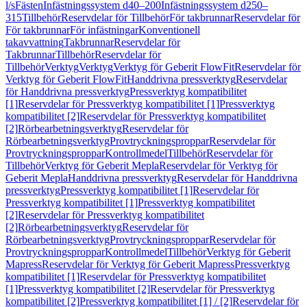
l/s
Fästen
Infästningssystem d40–200
Infästningssystem d250–
315
Tillbehör
Reservdelar för Tillbehör
För takbrunnar
Reservdelar för
För takbrunnar
För infästningar
Konventionell
takavvattning
Takbrunnar
Reservdelar för
Takbrunnar
Tillbehör
Reservdelar för
Tillbehör
Verktyg
Verktyg
Verktyg för Geberit FlowFit
Reservdelar för
Verktyg för Geberit FlowFit
Handdrivna pressverktyg
Reservdelar
för Handdrivna pressverktyg
Pressverktyg kompatibilitet
[1]
Reservdelar för Pressverktyg kompatibilitet [1]
Pressverktyg
kompatibilitet [2]
Reservdelar för Pressverktyg kompatibilitet
[2]
Rörbearbetningsverktyg
Reservdelar för
Rörbearbetningsverktyg
Provtryckningsproppar
Reservdelar för
Provtryckningsproppar
Kontrollmedel
Tillbehör
Reservdelar för
Tillbehör
Verktyg för Geberit Mepla
Reservdelar för Verktyg för
Geberit Mepla
Handdrivna pressverktyg
Reservdelar för Handdrivna
pressverktyg
Pressverktyg kompatibilitet [1]
Reservdelar för
Pressverktyg kompatibilitet [1]
Pressverktyg kompatibilitet
[2]
Reservdelar för Pressverktyg kompatibilitet
[2]
Rörbearbetningsverktyg
Reservdelar för
Rörbearbetningsverktyg
Provtryckningsproppar
Reservdelar för
Provtryckningsproppar
Kontrollmedel
Tillbehör
Verktyg för Geberit
Mapress
Reservdelar för Verktyg för Geberit Mapress
Pressverktyg
kompatibilitet [1]
Reservdelar för Pressverktyg kompatibilitet
[1]
Pressverktyg kompatibilitet [2]
Reservdelar för Pressverktyg
kompatibilitet [2]
Pressverktyg kompatibilitet [1] / [2]
Reservdelar för