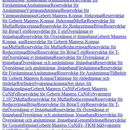
Förslutningar
Anslutningar
Reservdelar för
Anslutningar
Värmeanslutningar
Reservdelar för
Värmeanslutningar
Geberit Mapress Koppar, förkromat
Reservdelar
för Geberit Mapress Koppar, förkromat
Muffar
Reservdelar för
Muffar
Reduceringar
Reservdelar för Reduceringar
Böjar
Reservdelar
för Böjar
T-rör
Reservdelar för T-rör
Övergångar ej
löstagbara
Reservdelar för Övergångar ej löstagbara
Geberit Mapress
Koppar, gas
Reservdelar för Geberit Mapress Koppar,
gas
Muffar
Reservdelar för Muffar
Reduceringar
Reservdelar för
Reduceringar
Böjar
Reservdelar för Böjar
T-rör
Reservdelar för T-
rör
Övergångar ej löstagbara
Reservdelar för Övergångar ej
löstagbara
Övergångar och anslutningar, löstagbara
Reservdelar för
Övergångar och anslutningar, löstagbara
Förslutningar
Reservdelar
för Förslutningar
Anslutningar
Reservdelar för Anslutningar
Tillbehör
för Geberit Mapress Koppar
Tätningar för rörledningar och
rördelar
Rörfästen
Systempackningar
Set skruv för
flänskopplingar
Geberit Mapress CuNiFe
Geberit Mapress
CuNiFe
Reservdelar för Geberit Mapress CuNiFe
Systemrör
2.1972
Muffar
Reservdelar för Muffar
Reduceringar
Reservdelar för
Reduceringar
Böjar
Reservdelar för Böjar
T-rör
Reservdelar för T-
rör
Övergångar ej löstagbara
Reservdelar för Övergångar ej
löstagbara
Övergångar och anslutningar, löstagbara
Reservdelar för
Övergångar och anslutningar, löstagbara
Genomföringar
Reservdelar
för Genomföringar
Geberit Mapress CuNiFe, FKM blå
Systemrör