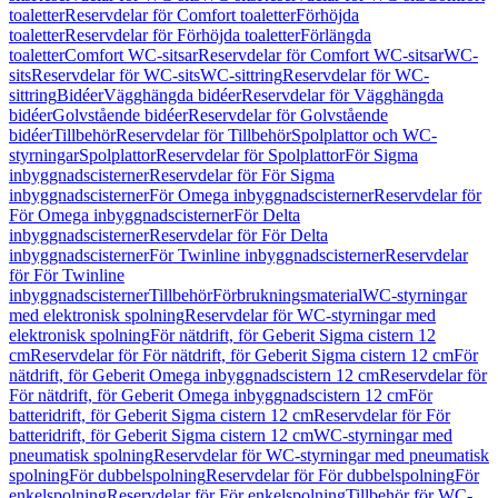
toaletter
Reservdelar för Comfort toaletter
Förhöjda
toaletter
Reservdelar för Förhöjda toaletter
Förlängda
toaletter
Comfort WC-sitsar
Reservdelar för Comfort WC-sitsar
WC-
sits
Reservdelar för WC-sits
WC-sittring
Reservdelar för WC-
sittring
Bidéer
Vägghängda bidéer
Reservdelar för Vägghängda
bidéer
Golvstående bidéer
Reservdelar för Golvstående
bidéer
Tillbehör
Reservdelar för Tillbehör
Spolplattor och WC-
styrningar
Spolplattor
Reservdelar för Spolplattor
För Sigma
inbyggnadscisterner
Reservdelar för För Sigma
inbyggnadscisterner
För Omega inbyggnadscisterner
Reservdelar för
För Omega inbyggnadscisterner
För Delta
inbyggnadscisterner
Reservdelar för För Delta
inbyggnadscisterner
För Twinline inbyggnadscisterner
Reservdelar
för För Twinline
inbyggnadscisterner
Tillbehör
Förbrukningsmaterial
WC-styrningar
med elektronisk spolning
Reservdelar för WC-styrningar med
elektronisk spolning
För nätdrift, för Geberit Sigma cistern 12
cm
Reservdelar för För nätdrift, för Geberit Sigma cistern 12 cm
För
nätdrift, för Geberit Omega inbyggnadscistern 12 cm
Reservdelar för
För nätdrift, för Geberit Omega inbyggnadscistern 12 cm
För
batteridrift, för Geberit Sigma cistern 12 cm
Reservdelar för För
batteridrift, för Geberit Sigma cistern 12 cm
WC-styrningar med
pneumatisk spolning
Reservdelar för WC-styrningar med pneumatisk
spolning
För dubbelspolning
Reservdelar för För dubbelspolning
För
enkelspolning
Reservdelar för För enkelspolning
Tillbehör för WC-