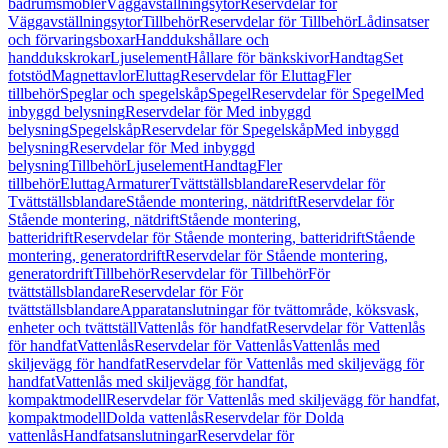
badrumsmöbler
Väggavställningsytor
Reservdelar för
Väggavställningsytor
Tillbehör
Reservdelar för Tillbehör
Lådinsatser
och förvaringsboxar
Handdukshållare och
handdukskrokar
Ljuselement
Hållare för bänkskivor
Handtag
Set
fotstöd
Magnettavlor
Eluttag
Reservdelar för Eluttag
Fler
tillbehör
Speglar och spegelskåp
Spegel
Reservdelar för Spegel
Med
inbyggd belysning
Reservdelar för Med inbyggd
belysning
Spegelskåp
Reservdelar för Spegelskåp
Med inbyggd
belysning
Reservdelar för Med inbyggd
belysning
Tillbehör
Ljuselement
Handtag
Fler
tillbehör
Eluttag
Armaturer
Tvättställsblandare
Reservdelar för
Tvättställsblandare
Stående montering, nätdrift
Reservdelar för
Stående montering, nätdrift
Stående montering,
batteridrift
Reservdelar för Stående montering, batteridrift
Stående
montering, generatordrift
Reservdelar för Stående montering,
generatordrift
Tillbehör
Reservdelar för Tillbehör
För
tvättställsblandare
Reservdelar för För
tvättställsblandare
Apparatanslutningar för tvättområde, köksvask,
enheter och tvättställ
Vattenlås för handfat
Reservdelar för Vattenlås
för handfat
Vattenlås
Reservdelar för Vattenlås
Vattenlås med
skiljevägg för handfat
Reservdelar för Vattenlås med skiljevägg för
handfat
Vattenlås med skiljevägg för handfat,
kompaktmodell
Reservdelar för Vattenlås med skiljevägg för handfat,
kompaktmodell
Dolda vattenlås
Reservdelar för Dolda
vattenlås
Handfatsanslutningar
Reservdelar för