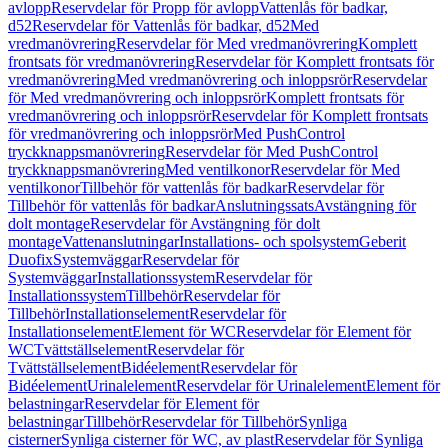
avlopp
Reservdelar för Propp för avlopp
Vattenlås för badkar,
d52
Reservdelar för Vattenlås för badkar, d52
Med
vredmanövrering
Reservdelar för Med vredmanövrering
Komplett
frontsats för vredmanövrering
Reservdelar för Komplett frontsats för
vredmanövrering
Med vredmanövrering och inloppsrör
Reservdelar
för Med vredmanövrering och inloppsrör
Komplett frontsats för
vredmanövrering och inloppsrör
Reservdelar för Komplett frontsats
för vredmanövrering och inloppsrör
Med PushControl
tryckknappsmanövrering
Reservdelar för Med PushControl
tryckknappsmanövrering
Med ventilkonor
Reservdelar för Med
ventilkonor
Tillbehör för vattenlås för badkar
Reservdelar för
Tillbehör för vattenlås för badkar
Anslutningssats
Avstängning för
dolt montage
Reservdelar för Avstängning för dolt
montage
Vattenanslutningar
Installations- och spolsystem
Geberit
Duofix
Systemväggar
Reservdelar för
Systemväggar
Installationssystem
Reservdelar för
Installationssystem
Tillbehör
Reservdelar för
Tillbehör
Installationselement
Reservdelar för
Installationselement
Element för WC
Reservdelar för Element för
WC
Tvättställselement
Reservdelar för
Tvättställselement
Bidéelement
Reservdelar för
Bidéelement
Urinalelement
Reservdelar för Urinalelement
Element för
belastningar
Reservdelar för Element för
belastningar
Tillbehör
Reservdelar för Tillbehör
Synliga
cisterner
Synliga cisterner för WC, av plast
Reservdelar för Synliga