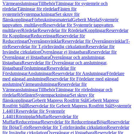
Värmeanslutningar
Tillbehör
Tätningar för systemrör och
rördelar
Tätningar för rördelar
Fästen för
systemrör
Systempackningar
Set skruv för
flänskopplingar
Förbrukningsmaterial
Geberit Mepla
Systemrör
tappvatten, multilayer
Reservdelar för Systemrör tappvatten,
multilayer
Rördelar
Reservdelar för Rördelar
Kopplingar
Reservdelar
för Kopplingar
Reduceringar
Reservdelar för
Reduceringar
Övergångsvinklar
Reservdelar för Övergångsvinklar
T-
rör
Reservdelar för T-rör
Invändig cirkulation
Reservdelar för
Invändig cirkulation
Övergångar ej löstagbara
Reservdelar för
Övergångar ej löstagbara
Övergångar och anslutningar,
löstagbara
Reservdelar för Övergångar och anslutningar,
löstagbara
Förslutningar
Reservdelar för
Förslutningar
Anslutningar
Reservdelar för Anslutningar
Fördelare
med gängad anslutning
Reservdelar för Fördelare med gängad
anslutning
Värmeanslutningar
Reservdelar för
Värmeanslutningar
Tillbehör
Tätningar för rörledningar och
rördelar
Rörfästen
Systempackningar
Set skruv för
flänskopplingar
Geberit Mapress Rostfritt Stål
Geberit Mapress
Rostfritt Stål
Reservdelar för Geberit Mapress Rostfritt Stål
Systemrör
1.4401
Reservdelar för Systemrör
1.4401
Rörnipplar
Muffar
Reservdelar för
Muffar
Reduceringar
Reservdelar för Reduceringar
Böjar
Reservdelar
för Böjar
T-rör
Reservdelar för T-rör
Invändig cirkulation
Reservdelar
för Invändig cirkulation
Övergångar ej löstagbara
Reservdelar för