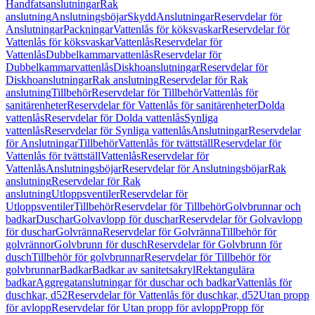
Handfatsanslutningar
Rak
anslutning
Anslutningsböjar
Skydd
Anslutningar
Reservdelar för
Anslutningar
Packningar
Vattenlås för köksvaskar
Reservdelar för
Vattenlås för köksvaskar
Vattenlås
Reservdelar för
Vattenlås
Dubbelkammarvattenlås
Reservdelar för
Dubbelkammarvattenlås
Diskhoanslutningar
Reservdelar för
Diskhoanslutningar
Rak anslutning
Reservdelar för Rak
anslutning
Tillbehör
Reservdelar för Tillbehör
Vattenlås för
sanitärenheter
Reservdelar för Vattenlås för sanitärenheter
Dolda
vattenlås
Reservdelar för Dolda vattenlås
Synliga
vattenlås
Reservdelar för Synliga vattenlås
Anslutningar
Reservdelar
för Anslutningar
Tillbehör
Vattenlås för tvättställ
Reservdelar för
Vattenlås för tvättställ
Vattenlås
Reservdelar för
Vattenlås
Anslutningsböjar
Reservdelar för Anslutningsböjar
Rak
anslutning
Reservdelar för Rak
anslutning
Utloppsventiler
Reservdelar för
Utloppsventiler
Tillbehör
Reservdelar för Tillbehör
Golvbrunnar och
badkar
Duschar
Golvavlopp för duschar
Reservdelar för Golvavlopp
för duschar
Golvränna
Reservdelar för Golvränna
Tillbehör för
golvrännor
Golvbrunn för dusch
Reservdelar för Golvbrunn för
dusch
Tillbehör för golvbrunnar
Reservdelar för Tillbehör för
golvbrunnar
Badkar
Badkar av sanitetsakryl
Rektangulära
badkar
Aggregatanslutningar för duschar och badkar
Vattenlås för
duschkar, d52
Reservdelar för Vattenlås för duschkar, d52
Utan propp
för avlopp
Reservdelar för Utan propp för avlopp
Propp för