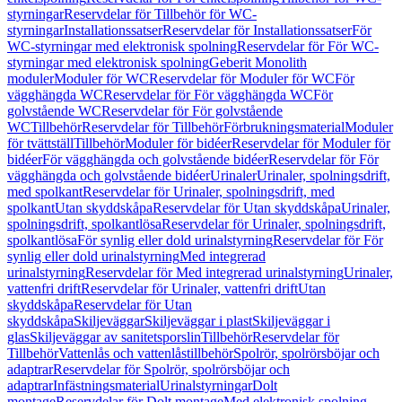
styrningar
Reservdelar för Tillbehör för WC-
styrningar
Installationssatser
Reservdelar för Installationssatser
För
WC-styrningar med elektronisk spolning
Reservdelar för För WC-
styrningar med elektronisk spolning
Geberit Monolith
moduler
Moduler för WC
Reservdelar för Moduler för WC
För
vägghängda WC
Reservdelar för För vägghängda WC
För
golvstående WC
Reservdelar för För golvstående
WC
Tillbehör
Reservdelar för Tillbehör
Förbrukningsmaterial
Moduler
för tvättställ
Tillbehör
Moduler för bidéer
Reservdelar för Moduler för
bidéer
För vägghängda och golvstående bidéer
Reservdelar för För
vägghängda och golvstående bidéer
Urinaler
Urinaler, spolningsdrift,
med spolkant
Reservdelar för Urinaler, spolningsdrift, med
spolkant
Utan skyddskåpa
Reservdelar för Utan skyddskåpa
Urinaler,
spolningsdrift, spolkantlösa
Reservdelar för Urinaler, spolningsdrift,
spolkantlösa
För synlig eller dold urinalstyrning
Reservdelar för För
synlig eller dold urinalstyrning
Med integrerad
urinalstyrning
Reservdelar för Med integrerad urinalstyrning
Urinaler,
vattenfri drift
Reservdelar för Urinaler, vattenfri drift
Utan
skyddskåpa
Reservdelar för Utan
skyddskåpa
Skiljeväggar
Skiljeväggar i plast
Skiljeväggar i
glas
Skiljeväggar av sanitetsporslin
Tillbehör
Reservdelar för
Tillbehör
Vattenlås och vattenlåstillbehör
Spolrör, spolrörsböjar och
adaptrar
Reservdelar för Spolrör, spolrörsböjar och
adaptrar
Infästningsmaterial
Urinalstyrningar
Dolt
montage
Reservdelar för Dolt montage
Med elektronisk spolning,