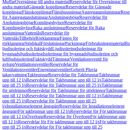
Muffar
Övergångar till andra material
Reservdelar för Övergångar till
andra material
Gängade kopplingar
Reservdelar för Gängade
kopplingar
Flänskopplingar
Flänsbussningar
Aggregatanslutningar
Rese
för Aggregatanslutningar
Anslutningsböjar
Reservdelar för
Anslutningsböjar
Kopplingshylsor
Reservdelar för
Kopplingshylsor
Raka anslutningar
Reservdelar för Raka
anslutningar
Vattenlås
Reservdelar för
Vattenlås
Tillbehör
Rörklammrar
Fästen för
rörklammrar
Stödskal
Förslutningar
Packningar
Förbrukningsmaterial
Br
ljudisolering och fuktskydd
Ljudisolering
Isoleringar för
byggnadsljudisolering
Isoleringar för byggnadsljudisolering och
luftljudsisolering
Fuktskydd
Tätningar
Ventilationsventil för
avlopp
Ventilationsventiler
Reservdelar för
Ventilationsventiler
Energisparventiler
Geberit Pluvia
takavvattning
Takbrunnar
Reservdelar för Takbrunnar
Takbrunnar
upp till 12 l/s
Reservdelar för Takbrunnar upp till 12 l/s
Takbrunnar
upp till 25 l/s
Reservdelar för Takbrunnar upp till 25 l/s
Takbrunnar
för stödrännor
Reservdelar för Takbrunnar för stödrännor
Takbrunnar
upp till 12 l/s
Reservdelar för Takbrunnar upp till 12 l/s
Takbrunnar
upp till 25 l/s
Reservdelar för Takbrunnar upp till 25
l/s
Installationselement ångspärr
Reservdelar för Installationselement
ångspärr
För takbrunnar upp till 12 l/s
Reservdelar för För takbrunnar
upp till 12 l/s
Överlopp
Reservdelar för Överlopp
För takbrunnar upp
till 12 l/s
Reservdelar för För takbrunnar upp till 12 l/s
För takbrunnar
upp till 25 l/s
Reservdelar för För takbrunnar upp till 25