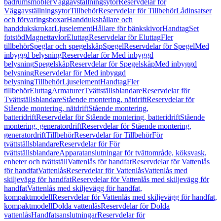
badrumsmöbler
Väggavställningsytor
Reservdelar för
Väggavställningsytor
Tillbehör
Reservdelar för Tillbehör
Lådinsatser
och förvaringsboxar
Handdukshållare och
handdukskrokar
Ljuselement
Hållare för bänkskivor
Handtag
Set
fotstöd
Magnettavlor
Eluttag
Reservdelar för Eluttag
Fler
tillbehör
Speglar och spegelskåp
Spegel
Reservdelar för Spegel
Med
inbyggd belysning
Reservdelar för Med inbyggd
belysning
Spegelskåp
Reservdelar för Spegelskåp
Med inbyggd
belysning
Reservdelar för Med inbyggd
belysning
Tillbehör
Ljuselement
Handtag
Fler
tillbehör
Eluttag
Armaturer
Tvättställsblandare
Reservdelar för
Tvättställsblandare
Stående montering, nätdrift
Reservdelar för
Stående montering, nätdrift
Stående montering,
batteridrift
Reservdelar för Stående montering, batteridrift
Stående
montering, generatordrift
Reservdelar för Stående montering,
generatordrift
Tillbehör
Reservdelar för Tillbehör
För
tvättställsblandare
Reservdelar för För
tvättställsblandare
Apparatanslutningar för tvättområde, köksvask,
enheter och tvättställ
Vattenlås för handfat
Reservdelar för Vattenlås
för handfat
Vattenlås
Reservdelar för Vattenlås
Vattenlås med
skiljevägg för handfat
Reservdelar för Vattenlås med skiljevägg för
handfat
Vattenlås med skiljevägg för handfat,
kompaktmodell
Reservdelar för Vattenlås med skiljevägg för handfat,
kompaktmodell
Dolda vattenlås
Reservdelar för Dolda
vattenlås
Handfatsanslutningar
Reservdelar för