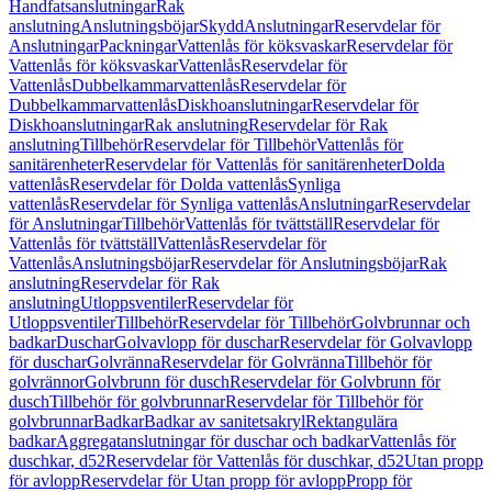
Handfatsanslutningar
Rak
anslutning
Anslutningsböjar
Skydd
Anslutningar
Reservdelar för
Anslutningar
Packningar
Vattenlås för köksvaskar
Reservdelar för
Vattenlås för köksvaskar
Vattenlås
Reservdelar för
Vattenlås
Dubbelkammarvattenlås
Reservdelar för
Dubbelkammarvattenlås
Diskhoanslutningar
Reservdelar för
Diskhoanslutningar
Rak anslutning
Reservdelar för Rak
anslutning
Tillbehör
Reservdelar för Tillbehör
Vattenlås för
sanitärenheter
Reservdelar för Vattenlås för sanitärenheter
Dolda
vattenlås
Reservdelar för Dolda vattenlås
Synliga
vattenlås
Reservdelar för Synliga vattenlås
Anslutningar
Reservdelar
för Anslutningar
Tillbehör
Vattenlås för tvättställ
Reservdelar för
Vattenlås för tvättställ
Vattenlås
Reservdelar för
Vattenlås
Anslutningsböjar
Reservdelar för Anslutningsböjar
Rak
anslutning
Reservdelar för Rak
anslutning
Utloppsventiler
Reservdelar för
Utloppsventiler
Tillbehör
Reservdelar för Tillbehör
Golvbrunnar och
badkar
Duschar
Golvavlopp för duschar
Reservdelar för Golvavlopp
för duschar
Golvränna
Reservdelar för Golvränna
Tillbehör för
golvrännor
Golvbrunn för dusch
Reservdelar för Golvbrunn för
dusch
Tillbehör för golvbrunnar
Reservdelar för Tillbehör för
golvbrunnar
Badkar
Badkar av sanitetsakryl
Rektangulära
badkar
Aggregatanslutningar för duschar och badkar
Vattenlås för
duschkar, d52
Reservdelar för Vattenlås för duschkar, d52
Utan propp
för avlopp
Reservdelar för Utan propp för avlopp
Propp för