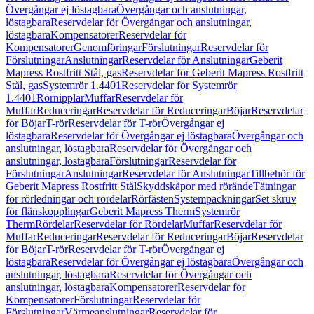
Övergångar ej löstagbara
Övergångar och anslutningar,
löstagbara
Reservdelar för Övergångar och anslutningar,
löstagbara
Kompensatorer
Reservdelar för
Kompensatorer
Genomföringar
Förslutningar
Reservdelar för
Förslutningar
Anslutningar
Reservdelar för Anslutningar
Geberit
Mapress Rostfritt Stål, gas
Reservdelar för Geberit Mapress Rostfritt
Stål, gas
Systemrör 1.4401
Reservdelar för Systemrör
1.4401
Rörnipplar
Muffar
Reservdelar för
Muffar
Reduceringar
Reservdelar för Reduceringar
Böjar
Reservdelar
för Böjar
T-rör
Reservdelar för T-rör
Övergångar ej
löstagbara
Reservdelar för Övergångar ej löstagbara
Övergångar och
anslutningar, löstagbara
Reservdelar för Övergångar och
anslutningar, löstagbara
Förslutningar
Reservdelar för
Förslutningar
Anslutningar
Reservdelar för Anslutningar
Tillbehör för
Geberit Mapress Rostfritt Stål
Skyddskåpor med rörände
Tätningar
för rörledningar och rördelar
Rörfästen
Systempackningar
Set skruv
för flänskopplingar
Geberit Mapress Therm
Systemrör
Therm
Rördelar
Reservdelar för Rördelar
Muffar
Reservdelar för
Muffar
Reduceringar
Reservdelar för Reduceringar
Böjar
Reservdelar
för Böjar
T-rör
Reservdelar för T-rör
Övergångar ej
löstagbara
Reservdelar för Övergångar ej löstagbara
Övergångar och
anslutningar, löstagbara
Reservdelar för Övergångar och
anslutningar, löstagbara
Kompensatorer
Reservdelar för
Kompensatorer
Förslutningar
Reservdelar för
Förslutningar
Värmeanslutningar
Reservdelar för