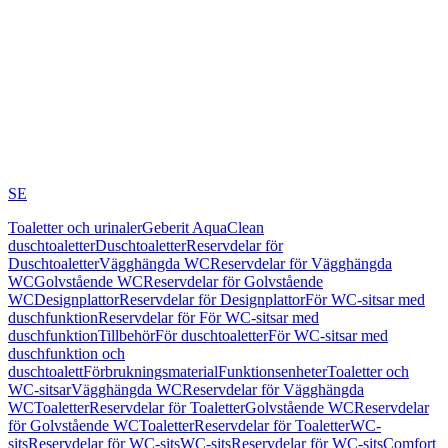
SE
Toaletter och urinaler
Geberit AquaClean
duschtoaletter
Duschtoaletter
Reservdelar för
Duschtoaletter
Vägghängda WC
Reservdelar för Vägghängda
WC
Golvstående WC
Reservdelar för Golvstående
WC
Designplattor
Reservdelar för Designplattor
För WC-sitsar med
duschfunktion
Reservdelar för För WC-sitsar med
duschfunktion
Tillbehör
För duschtoaletter
För WC-sitsar med
duschfunktion och
duschtoalett
Förbrukningsmaterial
Funktionsenheter
Toaletter och
WC-sitsar
Vägghängda WC
Reservdelar för Vägghängda
WC
Toaletter
Reservdelar för Toaletter
Golvstående WC
Reservdelar
för Golvstående WC
Toaletter
Reservdelar för Toaletter
WC-
sits
Reservdelar för WC-sits
WC-sits
Reservdelar för WC-sits
Comfort