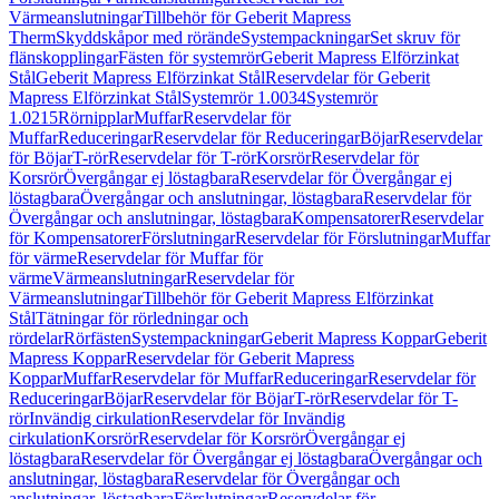
Värmeanslutningar
Tillbehör för Geberit Mapress
Therm
Skyddskåpor med rörände
Systempackningar
Set skruv för
flänskopplingar
Fästen för systemrör
Geberit Mapress Elförzinkat
Stål
Geberit Mapress Elförzinkat Stål
Reservdelar för Geberit
Mapress Elförzinkat Stål
Systemrör 1.0034
Systemrör
1.0215
Rörnipplar
Muffar
Reservdelar för
Muffar
Reduceringar
Reservdelar för Reduceringar
Böjar
Reservdelar
för Böjar
T-rör
Reservdelar för T-rör
Korsrör
Reservdelar för
Korsrör
Övergångar ej löstagbara
Reservdelar för Övergångar ej
löstagbara
Övergångar och anslutningar, löstagbara
Reservdelar för
Övergångar och anslutningar, löstagbara
Kompensatorer
Reservdelar
för Kompensatorer
Förslutningar
Reservdelar för Förslutningar
Muffar
för värme
Reservdelar för Muffar för
värme
Värmeanslutningar
Reservdelar för
Värmeanslutningar
Tillbehör för Geberit Mapress Elförzinkat
Stål
Tätningar för rörledningar och
rördelar
Rörfästen
Systempackningar
Geberit Mapress Koppar
Geberit
Mapress Koppar
Reservdelar för Geberit Mapress
Koppar
Muffar
Reservdelar för Muffar
Reduceringar
Reservdelar för
Reduceringar
Böjar
Reservdelar för Böjar
T-rör
Reservdelar för T-
rör
Invändig cirkulation
Reservdelar för Invändig
cirkulation
Korsrör
Reservdelar för Korsrör
Övergångar ej
löstagbara
Reservdelar för Övergångar ej löstagbara
Övergångar och
anslutningar, löstagbara
Reservdelar för Övergångar och
anslutningar, löstagbara
Förslutningar
Reservdelar för