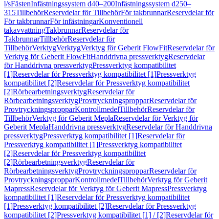
l/s
Fästen
Infästningssystem d40–200
Infästningssystem d250–
315
Tillbehör
Reservdelar för Tillbehör
För takbrunnar
Reservdelar för
För takbrunnar
För infästningar
Konventionell
takavvattning
Takbrunnar
Reservdelar för
Takbrunnar
Tillbehör
Reservdelar för
Tillbehör
Verktyg
Verktyg
Verktyg för Geberit FlowFit
Reservdelar för
Verktyg för Geberit FlowFit
Handdrivna pressverktyg
Reservdelar
för Handdrivna pressverktyg
Pressverktyg kompatibilitet
[1]
Reservdelar för Pressverktyg kompatibilitet [1]
Pressverktyg
kompatibilitet [2]
Reservdelar för Pressverktyg kompatibilitet
[2]
Rörbearbetningsverktyg
Reservdelar för
Rörbearbetningsverktyg
Provtryckningsproppar
Reservdelar för
Provtryckningsproppar
Kontrollmedel
Tillbehör
Reservdelar för
Tillbehör
Verktyg för Geberit Mepla
Reservdelar för Verktyg för
Geberit Mepla
Handdrivna pressverktyg
Reservdelar för Handdrivna
pressverktyg
Pressverktyg kompatibilitet [1]
Reservdelar för
Pressverktyg kompatibilitet [1]
Pressverktyg kompatibilitet
[2]
Reservdelar för Pressverktyg kompatibilitet
[2]
Rörbearbetningsverktyg
Reservdelar för
Rörbearbetningsverktyg
Provtryckningsproppar
Reservdelar för
Provtryckningsproppar
Kontrollmedel
Tillbehör
Verktyg för Geberit
Mapress
Reservdelar för Verktyg för Geberit Mapress
Pressverktyg
kompatibilitet [1]
Reservdelar för Pressverktyg kompatibilitet
[1]
Pressverktyg kompatibilitet [2]
Reservdelar för Pressverktyg
kompatibilitet [2]
Pressverktyg kompatibilitet [1] / [2]
Reservdelar för