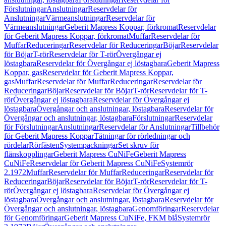
Förslutningar
Anslutningar
Reservdelar för
Anslutningar
Värmeanslutningar
Reservdelar för
Värmeanslutningar
Geberit Mapress Koppar, förkromat
Reservdelar
för Geberit Mapress Koppar, förkromat
Muffar
Reservdelar för
Muffar
Reduceringar
Reservdelar för Reduceringar
Böjar
Reservdelar
för Böjar
T-rör
Reservdelar för T-rör
Övergångar ej
löstagbara
Reservdelar för Övergångar ej löstagbara
Geberit Mapress
Koppar, gas
Reservdelar för Geberit Mapress Koppar,
gas
Muffar
Reservdelar för Muffar
Reduceringar
Reservdelar för
Reduceringar
Böjar
Reservdelar för Böjar
T-rör
Reservdelar för T-
rör
Övergångar ej löstagbara
Reservdelar för Övergångar ej
löstagbara
Övergångar och anslutningar, löstagbara
Reservdelar för
Övergångar och anslutningar, löstagbara
Förslutningar
Reservdelar
för Förslutningar
Anslutningar
Reservdelar för Anslutningar
Tillbehör
för Geberit Mapress Koppar
Tätningar för rörledningar och
rördelar
Rörfästen
Systempackningar
Set skruv för
flänskopplingar
Geberit Mapress CuNiFe
Geberit Mapress
CuNiFe
Reservdelar för Geberit Mapress CuNiFe
Systemrör
2.1972
Muffar
Reservdelar för Muffar
Reduceringar
Reservdelar för
Reduceringar
Böjar
Reservdelar för Böjar
T-rör
Reservdelar för T-
rör
Övergångar ej löstagbara
Reservdelar för Övergångar ej
löstagbara
Övergångar och anslutningar, löstagbara
Reservdelar för
Övergångar och anslutningar, löstagbara
Genomföringar
Reservdelar
för Genomföringar
Geberit Mapress CuNiFe, FKM blå
Systemrör