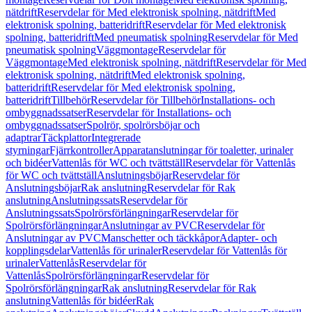
nätdrift
Reservdelar för Med elektronisk spolning, nätdrift
Med
elektronisk spolning, batteridrift
Reservdelar för Med elektronisk
spolning, batteridrift
Med pneumatisk spolning
Reservdelar för Med
pneumatisk spolning
Väggmontage
Reservdelar för
Väggmontage
Med elektronisk spolning, nätdrift
Reservdelar för Med
elektronisk spolning, nätdrift
Med elektronisk spolning,
batteridrift
Reservdelar för Med elektronisk spolning,
batteridrift
Tillbehör
Reservdelar för Tillbehör
Installations- och
ombyggnadssatser
Reservdelar för Installations- och
ombyggnadssatser
Spolrör, spolrörsböjar och
adaptrar
Täckplattor
Integrerade
styrningar
Fjärrkontroller
Apparatanslutningar för toaletter, urinaler
och bidéer
Vattenlås för WC och tvättställ
Reservdelar för Vattenlås
för WC och tvättställ
Anslutningsböjar
Reservdelar för
Anslutningsböjar
Rak anslutning
Reservdelar för Rak
anslutning
Anslutningssats
Reservdelar för
Anslutningssats
Spolrörsförlängningar
Reservdelar för
Spolrörsförlängningar
Anslutningar av PVC
Reservdelar för
Anslutningar av PVC
Manschetter och täckkåpor
Adapter- och
kopplingsdelar
Vattenlås för urinaler
Reservdelar för Vattenlås för
urinaler
Vattenlås
Reservdelar för
Vattenlås
Spolrörsförlängningar
Reservdelar för
Spolrörsförlängningar
Rak anslutning
Reservdelar för Rak
anslutning
Vattenlås för bidéer
Rak