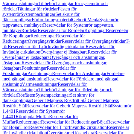
Värmeanslutningar
Tillbehör
Tätningar för systemrör och
rördelar
Tätningar för rördelar
Fästen för
systemrör
Systempackningar
Set skruv för
flänskopplingar
Förbrukningsmaterial
Geberit Mepla
Systemrör
tappvatten, multilayer
Reservdelar för Systemrör tappvatten,
multilayer
Rördelar
Reservdelar för Rördelar
Kopplingar
Reservdelar
för Kopplingar
Reduceringar
Reservdelar för
Reduceringar
Övergångsvinklar
Reservdelar för Övergångsvinklar
T-
rör
Reservdelar för T-rör
Invändig cirkulation
Reservdelar för
Invändig cirkulation
Övergångar ej löstagbara
Reservdelar för
Övergångar ej löstagbara
Övergångar och anslutningar,
löstagbara
Reservdelar för Övergångar och anslutningar,
löstagbara
Förslutningar
Reservdelar för
Förslutningar
Anslutningar
Reservdelar för Anslutningar
Fördelare
med gängad anslutning
Reservdelar för Fördelare med gängad
anslutning
Värmeanslutningar
Reservdelar för
Värmeanslutningar
Tillbehör
Tätningar för rörledningar och
rördelar
Rörfästen
Systempackningar
Set skruv för
flänskopplingar
Geberit Mapress Rostfritt Stål
Geberit Mapress
Rostfritt Stål
Reservdelar för Geberit Mapress Rostfritt Stål
Systemrör
1.4401
Reservdelar för Systemrör
1.4401
Rörnipplar
Muffar
Reservdelar för
Muffar
Reduceringar
Reservdelar för Reduceringar
Böjar
Reservdelar
för Böjar
T-rör
Reservdelar för T-rör
Invändig cirkulation
Reservdelar
för Invändig cirkulation
Övergångar ej löstagbara
Reservdelar för