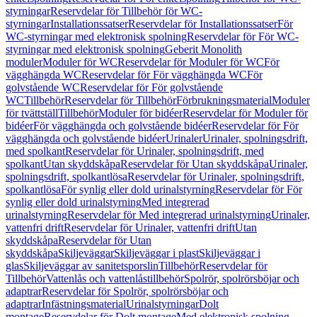
styrningar
Reservdelar för Tillbehör för WC-
styrningar
Installationssatser
Reservdelar för Installationssatser
För
WC-styrningar med elektronisk spolning
Reservdelar för För WC-
styrningar med elektronisk spolning
Geberit Monolith
moduler
Moduler för WC
Reservdelar för Moduler för WC
För
vägghängda WC
Reservdelar för För vägghängda WC
För
golvstående WC
Reservdelar för För golvstående
WC
Tillbehör
Reservdelar för Tillbehör
Förbrukningsmaterial
Moduler
för tvättställ
Tillbehör
Moduler för bidéer
Reservdelar för Moduler för
bidéer
För vägghängda och golvstående bidéer
Reservdelar för För
vägghängda och golvstående bidéer
Urinaler
Urinaler, spolningsdrift,
med spolkant
Reservdelar för Urinaler, spolningsdrift, med
spolkant
Utan skyddskåpa
Reservdelar för Utan skyddskåpa
Urinaler,
spolningsdrift, spolkantlösa
Reservdelar för Urinaler, spolningsdrift,
spolkantlösa
För synlig eller dold urinalstyrning
Reservdelar för För
synlig eller dold urinalstyrning
Med integrerad
urinalstyrning
Reservdelar för Med integrerad urinalstyrning
Urinaler,
vattenfri drift
Reservdelar för Urinaler, vattenfri drift
Utan
skyddskåpa
Reservdelar för Utan
skyddskåpa
Skiljeväggar
Skiljeväggar i plast
Skiljeväggar i
glas
Skiljeväggar av sanitetsporslin
Tillbehör
Reservdelar för
Tillbehör
Vattenlås och vattenlåstillbehör
Spolrör, spolrörsböjar och
adaptrar
Reservdelar för Spolrör, spolrörsböjar och
adaptrar
Infästningsmaterial
Urinalstyrningar
Dolt
montage
Reservdelar för Dolt montage
Med elektronisk spolning,