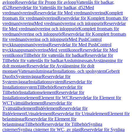
avlopp
Reservdelar för Propp för avlopp
Vattenlås för badkar,
d52
Reservdelar för Vattenlås för badkar, d52
Med
vredmanövrering
Reservdelar för Med vredmanövrering
Komplett
frontsats för vredmanövrering
Reservdelar för Komplett frontsats för
vredmanövrering
Med vredmanövrering och inloppsrör
Reservdelar
för Med vredmanövrering och inloppsrör
Komplett frontsats för
vredmanövrering och inloppsrör
Reservdelar för Komplett frontsats
för vredmanövrering och inloppsrör
Med PushControl
tryckknappsmanövrering
Reservdelar för Med PushControl
tryckknappsmanövrering
Med ventilkonor
Reservdelar för Med
ventilkonor
Tillbehör för vattenlås för badkar
Reservdelar för
Tillbehör för vattenlås för badkar
Anslutningssats
Avstängning för
dolt montage
Reservdelar för Avstängning för dolt
montage
Vattenanslutningar
Installations- och spolsystem
Geberit
Duofix
Systemväggar
Reservdelar för
Systemväggar
Installationssystem
Reservdelar för
Installationssystem
Tillbehör
Reservdelar för
Tillbehör
Installationselement
Reservdelar för
Installationselement
Element för WC
Reservdelar för Element för
WC
Tvättställselement
Reservdelar för
Tvättställselement
Bidéelement
Reservdelar för
Bidéelement
Urinalelement
Reservdelar för Urinalelement
Element för
belastningar
Reservdelar för Element för
belastningar
Tillbehör
Reservdelar för Tillbehör
Synliga
cisterner
Synliga cisterner för WC, av plast
Reservdelar för Synliga