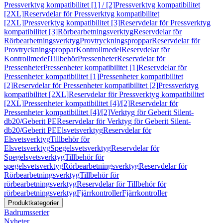
Pressverktyg kompatibilitet [1] / [2]
Pressverktyg kompatibilitet
[2XL]
Reservdelar för Pressverktyg kompatibilitet
[2XL]
Pressverktyg kompatibilitet [3]
Reservdelar för Pressverktyg
kompatibilitet [3]
Rörbearbetningsverktyg
Reservdelar för
Rörbearbetningsverktyg
Provtryckningsproppar
Reservdelar för
Provtryckningsproppar
Kontrollmedel
Reservdelar för
Kontrollmedel
Tillbehör
Pressenheter
Reservdelar för
Pressenheter
Pressenheter kompatibilitet [1]
Reservdelar för
Pressenheter kompatibilitet [1]
Pressenheter kompatibilitet
[2]
Reservdelar för Pressenheter kompatibilitet [2]
Pressverktyg
kompatibilitet [2XL]
Reservdelar för Pressverktyg kompatibilitet
[2XL]
Pressenheter kompatibilitet [4]/[2]
Reservdelar för
Pressenheter kompatibilitet [4]/[2]
Verktyg för Geberit Silent-
db20/Geberit PE
Reservdelar för Verktyg för Geberit Silent-
db20/Geberit PE
Elsvetsverktyg
Reservdelar för
Elsvetsverktyg
Tillbehör för
Elsvetsverktyg
Spegelsvetsverktyg
Reservdelar för
Spegelsvetsverktyg
Tillbehör för
spegelsvetsverktyg
Rörbearbetningsverktyg
Reservdelar för
Rörbearbetningsverktyg
Tillbehör för
rörbearbetningsverktyg
Reservdelar för Tillbehör för
rörbearbetningsverktyg
Fjärrkontroller
Fjärrkontroller
Produktkategorier
Badrumsserier
Nyheter