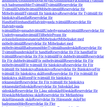
anslutning
Anslutningsböjar
Skydd
Anslutningar
Packningar
Tvättställ
och badrumsmöbler
Tvättställ
Tvättställ
Reservdelar för
Tvättställ
Dubbeltvättställ
Möbeltvättställ
Reservdelar för
Möbeltvättställ
Tvättställ för bänkskiva
Reservdelar för Tvättställ för
bänkskiva
Handfat
Reservdelar för
Handfat
Hörnhandfat
Halvinbyggda tvättställ
Reservdelar för
Halvinbyggda
tvättställ
Inbyggnadstvättställ
Underbyggnadstvättställ
Reservdelar för
Underbyggnadstvättställ
Tillbehör
Propp för
avlopp
Infästningsmaterial
Möbelpaket
Möbelpaket med
möbeltvättställ
Reservdelar för Möbelpaket med
möbeltvättställ
Badrumsmöbler
Tvättställsunderskåp
Reservdelar för
Tvättställsunderskåp
För handfat
Reservdelar för För handfat
För
tvättställ
Reservdelar för För tvättställ
För dubbeltvättställ
Reservdelar
för För dubbeltvättställ
För möbeltvättställ
Reservdelar för För
möbeltvättställ
För tvättställ för bänkskiva
Reservdelar för För
tvättställ för bänkskiva
Bänkskivor
Reservdelar för Bänkskivor
För
tvättställ för bänkskiva skålform
Reservdelar för För tvättställ för
bänkskiva skålform
För tvättställ för bänkskiva
rektangulärt
Reservdelar för För tvättställ för bänkskiva
rektangulärt
Sidoskåp
Reservdelar för Sidoskåp
Låga
sidoskåp
Reservdelar för Låga sidoskåp
Högskåp
Reservdelar för
Högskåp
Mellanhöga skåp
Reservdelar för Mellanhöga
skåp
Hängande skåp
Reservdelar för Hängande skåp
Fler
badrumsmöbler
Reservdelar för Fler