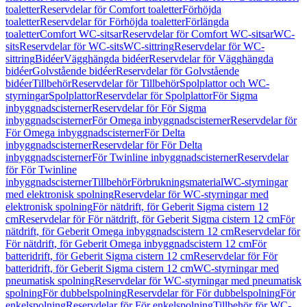
toaletter
Reservdelar för Comfort toaletter
Förhöjda
toaletter
Reservdelar för Förhöjda toaletter
Förlängda
toaletter
Comfort WC-sitsar
Reservdelar för Comfort WC-sitsar
WC-
sits
Reservdelar för WC-sits
WC-sittring
Reservdelar för WC-
sittring
Bidéer
Vägghängda bidéer
Reservdelar för Vägghängda
bidéer
Golvstående bidéer
Reservdelar för Golvstående
bidéer
Tillbehör
Reservdelar för Tillbehör
Spolplattor och WC-
styrningar
Spolplattor
Reservdelar för Spolplattor
För Sigma
inbyggnadscisterner
Reservdelar för För Sigma
inbyggnadscisterner
För Omega inbyggnadscisterner
Reservdelar för
För Omega inbyggnadscisterner
För Delta
inbyggnadscisterner
Reservdelar för För Delta
inbyggnadscisterner
För Twinline inbyggnadscisterner
Reservdelar
för För Twinline
inbyggnadscisterner
Tillbehör
Förbrukningsmaterial
WC-styrningar
med elektronisk spolning
Reservdelar för WC-styrningar med
elektronisk spolning
För nätdrift, för Geberit Sigma cistern 12
cm
Reservdelar för För nätdrift, för Geberit Sigma cistern 12 cm
För
nätdrift, för Geberit Omega inbyggnadscistern 12 cm
Reservdelar för
För nätdrift, för Geberit Omega inbyggnadscistern 12 cm
För
batteridrift, för Geberit Sigma cistern 12 cm
Reservdelar för För
batteridrift, för Geberit Sigma cistern 12 cm
WC-styrningar med
pneumatisk spolning
Reservdelar för WC-styrningar med pneumatisk
spolning
För dubbelspolning
Reservdelar för För dubbelspolning
För
enkelspolning
Reservdelar för För enkelspolning
Tillbehör för WC-