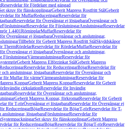
g
Reservdelar för Fördelare med gängad
Set skruv för flänskopplingar
Geberit Mapress Rostfritt Stål
Geberit
rvdelar för Muffar
Reduceringar
Reservdelar för
tagbara
Reservdelar för Övergångar ej löstagbara
Övergångar och
r
Förslutningar
Reservdelar för Förslutningar
Anslutningar
Reservdelar
mrör 1.4401
Rörnipplar
Muffar
Reservdelar för
för Övergångar ej löstagbara
Övergångar och anslutningar,
slutningar
Tillbehör för Geberit Mapress Rostfritt Stål
Skyddskåpor
ör Therm
Rördelar
Reservdelar för Rördelar
Muffar
Reservdelar för
för Övergångar ej löstagbara
Övergångar och anslutningar,
r Förslutningar
Värmeanslutningar
Reservdelar för
 systemrör
Geberit Mapress Elförzinkat Stål
Geberit Mapress
Reduceringar
Reservdelar för Reduceringar
Böjar
Reservdelar för
och anslutningar, löstagbara
Reservdelar för Övergångar och
r för Muffar för värme
Värmeanslutningar
Reservdelar för
Mapress Koppar
Geberit Mapress Koppar
Reservdelar för Geberit
rör
Invändig cirkulation
Reservdelar för Invändig
stagbara
Reservdelar för Övergångar och anslutningar,
utningar
Geberit Mapress Koppar, förkromat
Reservdelar för Geberit
lar för T-rör
Övergångar ej löstagbara
Reservdelar för Övergångar ej
för Reduceringar
Böjar
Reservdelar för Böjar
T-rör
Reservdelar för T-
 anslutningar, löstagbara
Förslutningar
Reservdelar för
n
Systempackningar
Set skruv för flänskopplingar
Geberit Mapress
rvdelar för Reduceringar
Böjar
Reservdelar för Böjar
T-rör
Reservdelar