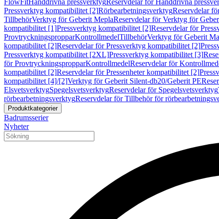
FlowFit
Handdrivna pressverktyg
Reservdelar för Handdrivna pressve
Pressverktyg kompatibilitet [2]
Rörbearbetningsverktyg
Reservdelar fö
Tillbehör
Verktyg för Geberit Mepla
Reservdelar för Verktyg för Geber
kompatibilitet [1]
Pressverktyg kompatibilitet [2]
Reservdelar för Pressv
Provtryckningsproppar
Kontrollmedel
Tillbehör
Verktyg för Geberit Ma
kompatibilitet [2]
Reservdelar för Pressverktyg kompatibilitet [2]
Pressv
Pressverktyg kompatibilitet [2XL]
Pressverktyg kompatibilitet [3]
Reser
för Provtryckningsproppar
Kontrollmedel
Reservdelar för Kontrollmed
kompatibilitet [2]
Reservdelar för Pressenheter kompatibilitet [2]
Pressv
kompatibilitet [4]/[2]
Verktyg för Geberit Silent-db20/Geberit PE
Reser
Elsvetsverktyg
Spegelsvetsverktyg
Reservdelar för Spegelsvetsverktyg
rörbearbetningsverktyg
Reservdelar för Tillbehör för rörbearbetningsv
Produktkategorier
Badrumsserier
Nyheter