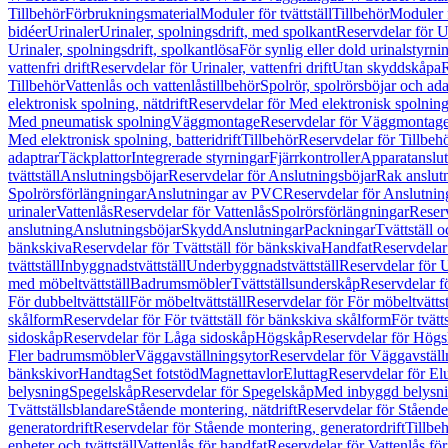
Tillbehör
Förbrukningsmaterial
Moduler för tvättställ
Tillbehör
Moduler 
bidéer
Urinaler
Urinaler, spolningsdrift, med spolkant
Reservdelar för U
Urinaler, spolningsdrift, spolkantlösa
För synlig eller dold urinalstyrni
vattenfri drift
Reservdelar för Urinaler, vattenfri drift
Utan skyddskåpa
R
Tillbehör
Vattenlås och vattenlåstillbehör
Spolrör, spolrörsböjar och ada
elektronisk spolning, nätdrift
Reservdelar för Med elektronisk spolning,
Med pneumatisk spolning
Väggmontage
Reservdelar för Väggmontag
Med elektronisk spolning, batteridrift
Tillbehör
Reservdelar för Tillbeh
adaptrar
Täckplattor
Integrerade styrningar
Fjärrkontroller
Apparatanslutn
tvättställ
Anslutningsböjar
Reservdelar för Anslutningsböjar
Rak anslut
Spolrörsförlängningar
Anslutningar av PVC
Reservdelar för Anslutni
urinaler
Vattenlås
Reservdelar för Vattenlås
Spolrörsförlängningar
Reserv
anslutning
Anslutningsböjar
Skydd
Anslutningar
Packningar
Tvättställ
bänkskiva
Reservdelar för Tvättställ för bänkskiva
Handfat
Reservdelar
tvättställ
Inbyggnadstvättställ
Underbyggnadstvättställ
Reservdelar för 
med möbeltvättställ
Badrumsmöbler
Tvättställsunderskåp
Reservdelar f
För dubbeltvättställ
För möbeltvättställ
Reservdelar för För möbeltvättst
skålform
Reservdelar för För tvättställ för bänkskiva skålform
För tvätt
sidoskåp
Reservdelar för Låga sidoskåp
Högskåp
Reservdelar för Hög
Fler badrumsmöbler
Väggavställningsytor
Reservdelar för Väggavställ
bänkskivor
Handtag
Set fotstöd
Magnettavlor
Eluttag
Reservdelar för El
belysning
Spegelskåp
Reservdelar för Spegelskåp
Med inbyggd belysn
Tvättställsblandare
Stående montering, nätdrift
Reservdelar för Stående
generatordrift
Reservdelar för Stående montering, generatordrift
Tillbe
enheter och tvättställ
Vattenlås för handfat
Reservdelar för Vattenlås fö