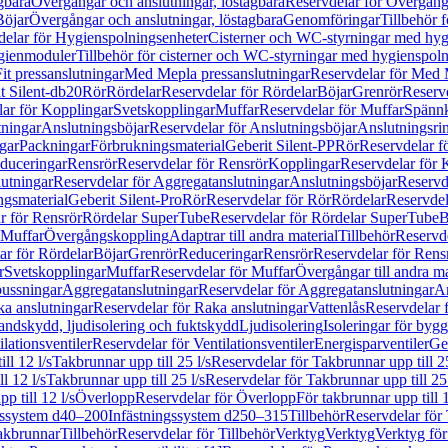
gbara
Övergångar och anslutningar, löstagbara
Reservdelar för Övergånga
Böjar
Övergångar och anslutningar, löstagbara
Genomföringar
Tillbehör 
delar för Hygienspolningsenheter
Cisterner och WC-styrningar med hyg
ygienmoduler
Tillbehör för cisterner och WC-styrningar med hygienspol
t pressanslutningar
Med Mepla pressanslutningar
Reservdelar för Med 
t Silent-db20
Rör
Rördelar
Reservdelar för Rördelar
Böjar
Grenrör
Reservd
ar för Kopplingar
Svetskopplingar
Muffar
Reservdelar för Muffar
Spännk
tningar
Anslutningsböjar
Reservdelar för Anslutningsböjar
Anslutningsri
gar
Packningar
Förbrukningsmaterial
Geberit Silent-PP
Rör
Reservdelar f
educeringar
Rensrör
Reservdelar för Rensrör
Kopplingar
Reservdelar för 
utningar
Reservdelar för Aggregatanslutningar
Anslutningsböjar
Reservd
ngsmaterial
Geberit Silent-Pro
Rör
Reservdelar för Rör
Rördelar
Reservdel
r för Rensrör
Rördelar SuperTube
Reservdelar för Rördelar SuperTube
B
 Muffar
Övergångskoppling
Adaptrar till andra material
Tillbehör
Reservde
ar för Rördelar
Böjar
Grenrör
Reduceringar
Rensrör
Reservdelar för Rens
r
Svetskopplingar
Muffar
Reservdelar för Muffar
Övergångar till andra ma
bussningar
Aggregatanslutningar
Reservdelar för Aggregatanslutningar
An
a anslutningar
Reservdelar för Raka anslutningar
Vattenlås
Reservdelar f
andskydd, ljudisolering och fuktskydd
Ljudisolering
Isoleringar för byg
ilationsventiler
Reservdelar för Ventilationsventiler
Energisparventiler
Ge
ll 12 l/s
Takbrunnar upp till 25 l/s
Reservdelar för Takbrunnar upp till 25
l 12 l/s
Takbrunnar upp till 25 l/s
Reservdelar för Takbrunnar upp till 25 
p till 12 l/s
Överlopp
Reservdelar för Överlopp
För takbrunnar upp till 1
gssystem d40–200
Infästningssystem d250–315
Tillbehör
Reservdelar för 
akbrunnar
Tillbehör
Reservdelar för Tillbehör
Verktyg
Verktyg
Verktyg för