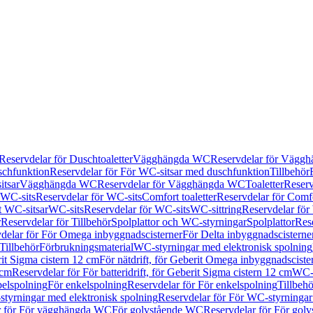
Reservdelar för Duschtoaletter
Vägghängda WC
Reservdelar för Vägg
schfunktion
Reservdelar för För WC-sitsar med duschfunktion
Tillbehör
itsar
Vägghängda WC
Reservdelar för Vägghängda WC
Toaletter
Reserv
WC-sits
Reservdelar för WC-sits
Comfort toaletter
Reservdelar för Comfo
t WC-sitsar
WC-sits
Reservdelar för WC-sits
WC-sittring
Reservdelar för
r
Reservdelar för Tillbehör
Spolplattor och WC-styrningar
Spolplattor
Rese
delar för För Omega inbyggnadscisterner
För Delta inbyggnadscisterne
Tillbehör
Förbrukningsmaterial
WC-styrningar med elektronisk spolning
rit Sigma cistern 12 cm
För nätdrift, för Geberit Omega inbyggnadscist
 cm
Reservdelar för För batteridrift, för Geberit Sigma cistern 12 cm
WC-s
belspolning
För enkelspolning
Reservdelar för För enkelspolning
Tillbeh
tyrningar med elektronisk spolning
Reservdelar för För WC-styrningar
r för För vägghängda WC
För golvstående WC
Reservdelar för För gol