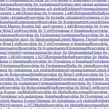
lutningar
Reservdelar för Anslutningar
Fördelare med gängad anslutnin
ehör
Tätningar för rörledningar och rördelar
Rörfästen
Systempackningar
stemrör 1.4401
Reservdelar för Systemrör 1.4401
Rörnipplar
Muffar
Rese
vändig cirkulation
Reservdelar för Invändig cirkulation
Övergångar ej lös
löstagbara
Kompensatorer
Reservdelar för Kompensatorer
Genomföringa
erit Mapress Rostfritt Stål, gas
Systemrör 1.4401
Reservdelar för Syste
ör Böjar
T-rör
Reservdelar för T-rör
Övergångar ej löstagbara
Reservdelar 
slutningar
Reservdelar för Förslutningar
Anslutningar
Reservdelar för An
ackningar
Set skruv för flänskopplingar
Geberit Mapress Therm
Systemr
ör Böjar
T-rör
Reservdelar för T-rör
Övergångar ej löstagbara
Reservdelar 
mpensatorer
Reservdelar för Kompensatorer
Förslutningar
Reservdelar fö
med rörände
Systempackningar
Set skruv för flänskopplingar
Fästen för
mrör 1.0034
Systemrör 1.0215
Rörnipplar
Muffar
Reservdelar för Muffar
ngar ej löstagbara
Reservdelar för Övergångar ej löstagbara
Övergångar 
r
Förslutningar
Reservdelar för Förslutningar
Muffar för värme
Reservdela
ingar för rörledningar och rördelar
Rörfästen
Systempackningar
Geberit 
ar för Reduceringar
Böjar
Reservdelar för Böjar
T-rör
Reservdelar för T-
servdelar för Övergångar ej löstagbara
Övergångar och anslutningar, lö
ervdelar för Anslutningar
Värmeanslutningar
Reservdelar för Värmeansl
ar
Reservdelar för Reduceringar
Böjar
Reservdelar för Böjar
T-rör
Reservde
ess Koppar, gas
Muffar
Reservdelar för Muffar
Reduceringar
Reservdelar 
Övergångar och anslutningar, löstagbara
Reservdelar för Övergångar och
 Geberit Mapress Koppar
Tätningar för rörledningar och rördelar
Rörfäste
uNiFe
Systemrör 2.1972
Muffar
Reservdelar för Muffar
Reduceringar
Rese