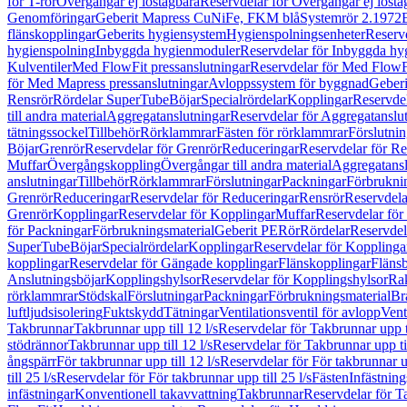
för T-rör
Övergångar ej löstagbara
Reservdelar för Övergångar ej lösta
Genomföringar
Geberit Mapress CuNiFe, FKM blå
Systemrör 2.1972
flänskopplingar
Geberits hygiensystem
Hygienspolningsenheter
Reserv
hygienspolning
Inbyggda hygienmoduler
Reservdelar för Inbyggda h
Kulventiler
Med FlowFit pressanslutningar
Reservdelar för Med FlowFi
för Med Mapress pressanslutningar
Avloppssystem för byggnad
Geberi
Rensrör
Rördelar SuperTube
Böjar
Specialrördelar
Kopplingar
Reservdel
till andra material
Aggregatanslutningar
Reservdelar för Aggregatanslu
tätningssockel
Tillbehör
Rörklammrar
Fästen för rörklammrar
Förslutnin
Böjar
Grenrör
Reservdelar för Grenrör
Reduceringar
Reservdelar för R
Muffar
Övergångskoppling
Övergångar till andra material
Aggregatansl
anslutningar
Tillbehör
Rörklammrar
Förslutningar
Packningar
Förbrukni
Grenrör
Reduceringar
Reservdelar för Reduceringar
Rensrör
Reservdela
Grenrör
Kopplingar
Reservdelar för Kopplingar
Muffar
Reservdelar för
för Packningar
Förbrukningsmaterial
Geberit PE
Rör
Rördelar
Reservdel
SuperTube
Böjar
Specialrördelar
Kopplingar
Reservdelar för Kopplinga
kopplingar
Reservdelar för Gängade kopplingar
Flänskopplingar
Fläns
Anslutningsböjar
Kopplingshylsor
Reservdelar för Kopplingshylsor
Rak
rörklammrar
Stödskal
Förslutningar
Packningar
Förbrukningsmaterial
Br
luftljudsisolering
Fuktskydd
Tätningar
Ventilationsventil för avlopp
Vent
Takbrunnar
Takbrunnar upp till 12 l/s
Reservdelar för Takbrunnar upp ti
stödrännor
Takbrunnar upp till 12 l/s
Reservdelar för Takbrunnar upp til
ångspärr
För takbrunnar upp till 12 l/s
Reservdelar för För takbrunnar up
till 25 l/s
Reservdelar för För takbrunnar upp till 25 l/s
Fästen
Infästnin
infästningar
Konventionell takavvattning
Takbrunnar
Reservdelar för T