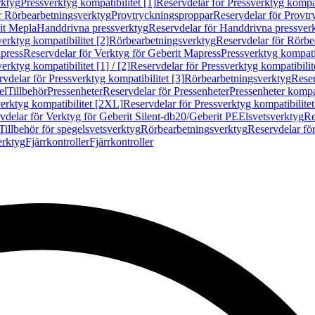
rktyg
Pressverktyg kompatibilitet [1]
Reservdelar för Pressverktyg kompati
r Rörbearbetningsverktyg
Provtryckningsproppar
Reservdelar för Provt
it Mepla
Handdrivna pressverktyg
Reservdelar för Handdrivna pressver
erktyg kompatibilitet [2]
Rörbearbetningsverktyg
Reservdelar för Rörbe
press
Reservdelar för Verktyg för Geberit Mapress
Pressverktyg kompatib
erktyg kompatibilitet [1] / [2]
Reservdelar för Pressverktyg kompatibilitet
vdelar för Pressverktyg kompatibilitet [3]
Rörbearbetningsverktyg
Reser
el
Tillbehör
Pressenheter
Reservdelar för Pressenheter
Pressenheter kompat
erktyg kompatibilitet [2XL]
Reservdelar för Pressverktyg kompatibilite
vdelar för Verktyg för Geberit Silent-db20/Geberit PE
Elsvetsverktyg
Re
Tillbehör för spegelsvetsverktyg
Rörbearbetningsverktyg
Reservdelar fö
erktyg
Fjärrkontroller
Fjärrkontroller