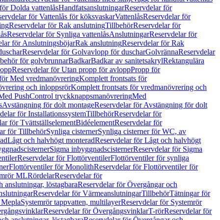
för Dolda vattenlås
Handfatsanslutningar
Reservdelar för
ervdelar för Vattenlås för köksvaskar
Vattenlås
Reservdelar för
ing
Reservdelar för Rak anslutning
Tillbehör
Reservdelar för
lås
Reservdelar för Synliga vattenlås
Anslutningar
Reservdelar för
lar för Anslutningsböjar
Rak anslutning
Reservdelar för Rak
duschar
Reservdelar för Golvavlopp för duschar
Golvränna
Reservdelar
lbehör för golvbrunnar
Badkar
Badkar av sanitetsakryl
Rektangulära
lopp
Reservdelar för Utan propp för avlopp
Propp för
 för Med vredmanövrering
Komplett frontsats för
vrering och inloppsrör
Komplett frontsats för vredmanövrering och
 Med PushControl tryckknappsmanövrering
Med
s
Avstängning för dolt montage
Reservdelar för Avstängning för dolt
elar för Installationssystem
Tillbehör
Reservdelar för
ar för Tvättställselement
Bidéelement
Reservdelar för
r för Tillbehör
Synliga cisterner
Synliga cisterner för WC, av
rad
Lågt och halvhögt monterad
Reservdelar för Lågt och halvhögt
yggnadscisterner
Sigma inbyggnadscisterner
Reservdelar för Sigma
ntiler
Reservdelar för Flottörventiler
Flottörventiler för synliga
ner
Flottörventiler för Monolith
Reservdelar för Flottörventiler för
emrör ML
Rördelar
Reservdelar för
 anslutningar, löstagbara
Reservdelar för Övergångar och
slutningar
Reservdelar för Värmeanslutningar
Tillbehör
Tätningar för
 Mepla
Systemrör tappvatten, multilayer
Reservdelar för Systemrör
rgångsvinklar
Reservdelar för Övergångsvinklar
T-rör
Reservdelar för
ch anslutningar, löstagbara
Reservdelar för Övergångar och