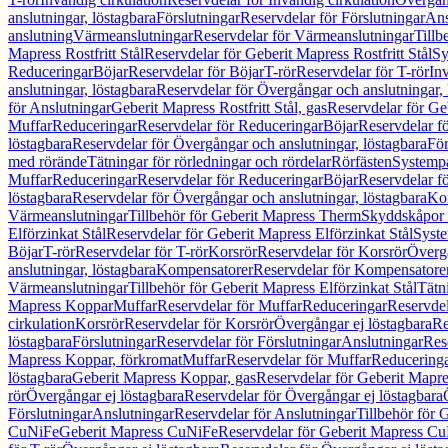
anslutningar, löstagbara
Förslutningar
Reservdelar för Förslutningar
Ans
anslutning
Värmeanslutningar
Reservdelar för Värmeanslutningar
Tillb
Mapress Rostfritt Stål
Reservdelar för Geberit Mapress Rostfritt Stål
Sy
Reduceringar
Böjar
Reservdelar för Böjar
T-rör
Reservdelar för T-rör
In
anslutningar, löstagbara
Reservdelar för Övergångar och anslutningar, 
för Anslutningar
Geberit Mapress Rostfritt Stål, gas
Reservdelar för Geb
Muffar
Reduceringar
Reservdelar för Reduceringar
Böjar
Reservdelar f
löstagbara
Reservdelar för Övergångar och anslutningar, löstagbara
För
med rörände
Tätningar för rörledningar och rördelar
Rörfästen
Systemp
Muffar
Reduceringar
Reservdelar för Reduceringar
Böjar
Reservdelar f
löstagbara
Reservdelar för Övergångar och anslutningar, löstagbara
Ko
Värmeanslutningar
Tillbehör för Geberit Mapress Therm
Skyddskåpor 
Elförzinkat Stål
Reservdelar för Geberit Mapress Elförzinkat Stål
Syste
Böjar
T-rör
Reservdelar för T-rör
Korsrör
Reservdelar för Korsrör
Övergå
anslutningar, löstagbara
Kompensatorer
Reservdelar för Kompensatore
Värmeanslutningar
Tillbehör för Geberit Mapress Elförzinkat Stål
Tätn
Mapress Koppar
Muffar
Reservdelar för Muffar
Reduceringar
Reservdel
cirkulation
Korsrör
Reservdelar för Korsrör
Övergångar ej löstagbara
Re
löstagbara
Förslutningar
Reservdelar för Förslutningar
Anslutningar
Res
Mapress Koppar, förkromat
Muffar
Reservdelar för Muffar
Reducering
löstagbara
Geberit Mapress Koppar, gas
Reservdelar för Geberit Mapr
rör
Övergångar ej löstagbara
Reservdelar för Övergångar ej löstagbara
Förslutningar
Anslutningar
Reservdelar för Anslutningar
Tillbehör för
CuNiFe
Geberit Mapress CuNiFe
Reservdelar för Geberit Mapress C