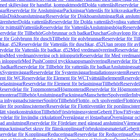
 med skiljevägg för handfat, kompaktmodell
Dolda vattenlås
Reservdelar 
gar
Reservdelar för Anslutningar
Packningar
Vattenlås för köksvaskar
Res
nlås
Diskhoanslutningar
Reservdelar för Diskhoanslutningar
Rak anslutn
tärenheter
Dolda vattenlås
Reservdelar för Dolda vattenlås
Synliga vatten
r tvättställ
Vattenlås
Reservdelar för Vattenlås
Anslutningsböjar
Reservde
ervdelar för Tillbehör
Golvbrunnar och badkar
Duschar
Golvavlopp för 
r för Golvbrunn för dusch
Tillbehör för golvbrunnar
Reservdelar för Til
chkar, d52
Reservdelar för Vattenlås för duschkar, d52
Utan propp för av
vdelar för Vattenlås för badkar, d52
Med vredmanövrering
Reservdelar
ing
Med vredmanövrering och inloppsrör
Reservdelar för Med vredmanö
 inloppsrör
Med PushControl tryckknappsmanövrering
Reservdelar för
r badkar
Reservdelar för Tillbehör för vattenlås för badkar
Anslutningssat
ix
Systemväggar
Reservdelar för Systemväggar
Installationssystem
Reservd
ent för WC
Reservdelar för Element för WC
Tvättställselement
Reservdel
belastningar
Reservdelar för Element för belastningar
Tillbehör
Reservdela
Reservdelar för Toppmonterad
Högmonterad
Reservdelar för Högmonte
 monterad
Tillbehör
Anslutningar
Packningar
Manschetter
Spolventiler
Inb
a inbyggnadscisterner
Spolrör
Tillbehör
Flottör- och spolventiler
Flottörve
iler för porslinscisterner
Reservdelar för Flottörventiler för porslinscister
lätt väggkonstruktion
Tillbehör
Försörjningssystem
Geberit FlowFit
Syst
vdelar för Invändig cirkulation
Övergångar ej löstagbara
Övergångar och
ad anslutning
Reservdelar för Fördelare med gängad anslutning
Värmean
empackningar
Set skruv för flänskopplingar
Förbrukningsmaterial
Geberit
ervdelar för Kopplingar
Reduceringar
Reservdelar för Reduceringar
Öve
ar ej löstagbara
Reservdelar för Övergångar ej löstagbara
Övergångar o