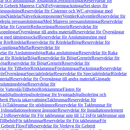
r och anslutningar, löstagbara
Genomföringar
Reservdelar för
för Geberit Mapress CuNiFe
Systempackningar
Set skruv för
ienspolning
Reservdelar för Cisterner och WC-styrningar med
ning
Nätdelar
Nätverkskomponenter
Ventiler
Kulventiler
Reservdelar för
Mepla pressanslutningar
Med Mapress pressanslutningar
Reservdelar
elar för Grenrör
Reduceringar
Rensrör
Reservdelar för
opplingar
Övergångar till andra material
Reservdelar för Övergångar
ng med tätningssockel
Reservdelar för Anslutningsring med
ör Rör
Rördelar
Reservdelar för Rördelar
Böjar
Reservdelar för
Kopplingar
Muffar
Reservdelar för
elar för Anslutningsböjar
Raka anslutningar
Reservdelar för Raka
ar för Rördelar
Böjar
Reservdelar för Böjar
Grenrör
Reservdelar för
öjar
Reservdelar för Böjar
Grenrör
Reservdelar för
lar för Tillbehör
Rörklammrar
Förslutningar
Packningar
Reservdelar
rör
Övergångar
Specialrördelar
Reservdelar för Specialrördelar
Rördelar
terial
Reservdelar för Övergångar till andra material
Gängade
slutningsböjar
Reservdelar för
ör Vattenlås
Tillbehör
Rörklammrar
Fästen för
gnadsljudisolering
Isoleringar för byggnadsljudisolering och
berit Pluvia takavvattning
Takbrunnar
Reservdelar för
 l/s
Takbrunnar för stödrännor
Reservdelar för Takbrunnar för
l/s
Installationselement ångspärr
Reservdelar för Installationselement
2 l/s
Reservdelar för För takbrunnar upp till 12 l/s
För takbrunnar upp
Tillbehör
För takbrunnar
Reservdelar för För takbrunnar
För
 Geberit FlowFit
Reservdelar för Verktyg för Geberit