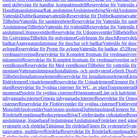
med skiljevägg för handfat, kompaktmodell
Reservdelar för Vattenlås
Handfatsanslutningar
Rak anslutning
Anslutningsböjar
Skydd
Anslutnin
Vattenlås
Dubbelkammarvattenlås
Reservdelar för Dubbelkammarvatte
Tillbehör
Vattenlås för sanitärenheter
Reservdelar för Vattenlås för sani
Anslutningar
Tillbehör
Vattenlås för tvättställ
Reservdelar för Vattenlås fö
anslutning
Utloppsventiler
Reservdelar för Utloppsventiler
Tillbehör
Res
för Golvränna
Tillbehör för golvrännor
Golvbrunn för dusch
Reservdela
badkar
Aggregatanslutningar för duschar och badkar
Vattenlås för dus
avlopp
Reservdelar för Propp för avlopp
Vattenlås för badkar, d52
Reser
vredmanövrering
Reservdelar för Komplett frontsats för vredmanövrer
inloppsrör
Reservdelar för Komplett frontsats för vredmanövrering och
ventilkonor
Reservdelar för Med ventilkonor
Tillbehör för vattenlås fö
montage
Vattenanslutningar
Installations- och spolsystem
Geberit Duof
Tillbehör
Installationselement
Reservdelar för Installationselement
Elem
Bidéelement
Urinalelement
Reservdelar för Urinalelement
Element för 
plast
Reservdelar för Synliga cisterner för WC, av plast
Toppmonterad
monterad
Spolrör för synliga cisterner
Högmonterad
Lågt och halvhögt
inbyggnadscisterner
Omega inbyggnadscisterner
Reservdelar för Omeg
cisterner
Reservdelar för Flottörventiler för synliga cisterner
Flottörvent
Monolith
Spolventiler
Start/stopp-spolning
Dubbelspolning
Element för 
Rördelar
Kopplingar
Reduceringar
Böjar
T-rör
Invändig cirkulation
Reser
anslutningar, löstagbara
Förslutningar
Anslutningar
Fördelare med gäng
systemrör och rördelar
Tätningar för rördelar
Fästen för systemrör
Syst
tappvatten, multilayer
Rördelar
Reservdelar för Rördelar
Kopplingar
Res
T-rör
Invändig cirkulation
Reservdelar för Invändig cirkulation
Övergång