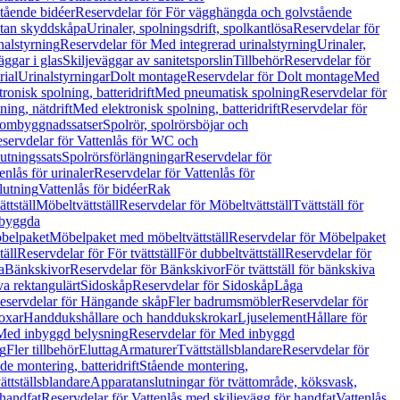
tående bidéer
Reservdelar för För vägghängda och golvstående
Utan skyddskåpa
Urinaler, spolningsdrift, spolkantlösa
Reservdelar för
nalstyrning
Reservdelar för Med integrerad urinalstyrning
Urinaler,
äggar i glas
Skiljeväggar av sanitetsporslin
Tillbehör
Reservdelar för
rial
Urinalstyrningar
Dolt montage
Reservdelar för Dolt montage
Med
onisk spolning, batteridrift
Med pneumatisk spolning
Reservdelar för
ing, nätdrift
Med elektronisk spolning, batteridrift
Reservdelar för
h ombyggnadssatser
Spolrör, spolrörsböjar och
servdelar för Vattenlås för WC och
utningssats
Spolrörsförlängningar
Reservdelar för
enlås för urinaler
Reservdelar för Vattenlås för
lutning
Vattenlås för bidéer
Rak
ttställ
Möbeltvättställ
Reservdelar för Möbeltvättställ
Tvättställ för
nbyggda
belpaket
Möbelpaket med möbeltvättställ
Reservdelar för Möbelpaket
täll
Reservdelar för För tvättställ
För dubbeltvättställ
Reservdelar för
a
Bänkskivor
Reservdelar för Bänkskivor
För tvättställ för bänkskiva
va rektangulärt
Sidoskåp
Reservdelar för Sidoskåp
Låga
eservdelar för Hängande skåp
Fler badrumsmöbler
Reservdelar för
oxar
Handdukshållare och handdukskrokar
Ljuselement
Hållare för
Med inbyggd belysning
Reservdelar för Med inbyggd
g
Fler tillbehör
Eluttag
Armaturer
Tvättställsblandare
Reservdelar för
de montering, batteridrift
Stående montering,
ättställsblandare
Apparatanslutningar för tvättområde, köksvask,
 handfat
Reservdelar för Vattenlås med skiljevägg för handfat
Vattenlås