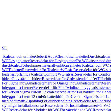
SE
Toaletter och urinaler
Geberit AquaClean duschtoaletter
Duschtoaletter
WC
Designplattor
Reservdelar för Designplattor
För WC-sitsar med du
duschtoalett
Förbrukningsmaterial
Funktionsenheter
Toaletter och WC-s
WC
Toaletter
Reservdelar för Toaletter
WC-sits
Reservdelar för WC-sits
toaletter
Förlängda toaletter
Comfort WC-sitsar
Reservdelar för Comfor
bidéer
Golvstående bidéer
Reservdelar för Golvstående bidéer
Tillbehö
För Sigma inbyggnadscisterner
För Omega inbyggnadscisterner
Reserv
inbyggnadscisterner
Reservdelar för För Twinline inbyggnadscisterner
för Geberit Sigma cistern 12 cm
Reservdelar för För nätdrift, för Gebe
inbyggnadscistern 12 cm
För batteridrift, för Geberit Sigma cistern 12
med pneumatisk spolning
För dubbelspolning
Reservdelar för För dub
styrningar
Installationssatser
Reservdelar för Installationssatser
För WC-s
WC
Reservdelar för Moduler för WC
För vägghängda WC
Reservdela