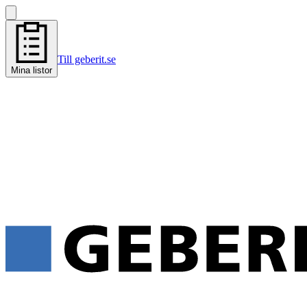
Till geberit.se
Mina listor