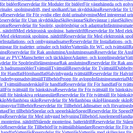
för bidéer
Reservdelar för Moduler för bidéer
För vägghängda och golvs
rinaler, spolningsdrift, med spolkant
Utan skyddskåpa
Reservdelar för 
ng
Reservdelar för För synlig eller dold urinalstyrning
Med integrerad uri
eservdelar för Utan skyddskåpa
Skiljeväggar
Skiljeväggar i plast
Skiljev
ptrar
Reservdelar för Spolrör, spolrörsböjar och adaptrar
Infästningsmate
 nätdrift
Med elektronisk spolning, batteridrift
Reservdelar för Med elektr
e
Med elektronisk spolning, nätdrift
Reservdelar för Med elektronisk spoln
ör
Installations- och ombyggnadssatser
Reservdelar för Installations- oc
ingar för toaletter, urinaler och bidéer
Vattenlås för WC och tvättställ
Re
ning
Reservdelar för Rak anslutning
Anslutningssats
Reservdelar för Ansl
ngar av PVC
Manschetter och täckkåpor
Adapter- och kopplingsdelar
Vatt
delar för Spolrörsförlängningar
Rak anslutning
Reservdelar för Rak ans
 och badrumsmöbler
Tvättställ
Tvättställ
Reservdelar för Tvättställ
Dubbeltvä
 för Handfat
Hörnhandfat
Halvinbyggda tvättställ
Reservdelar för Halvi
Underbyggnadstvättställ
Tillbehör
Propp för avlopp
Infästningsmaterial
Mö
ör Tvättställsunderskåp
För handfat
Reservdelar för För handfat
För tvätts
äll
För tvättställ för bänkskiva
Reservdelar för För tvättställ för bänkskiv
ställ för bänkskiva rektangulärt
Reservdelar för För tvättställ för bänkski
skåp
Mellanhöga skåp
Reservdelar för Mellanhöga skåp
Hängande skåp
R
ningsytor
Tillbehör
Reservdelar för Tillbehör
Lådinsatser och förvaringsb
uttag
Fler tillbehör
Speglar och spegelskåp
Spegel
Reservdelar för Spegel
ing
Reservdelar för Med inbyggd belysning
Tillbehör
Ljuselement
Handta
 montering, nätdrift
Stående montering, batteridrift
Reservdelar för Ståen
hör
Reservdelar för Tillbehör
För tvättställsblandare
Reservdelar för För tv
r handfat
Vattenlås
Reservdelar för Vattenlås
Vattenlås med skiljevägg för