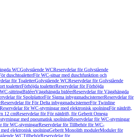
hängda WC
Golvstående WC
Reservdelar för Golvstående
För duschtoaletter
För WC-sitsar med duschfunktion och
delar för Toaletter
Golvstående WC
Reservdelar för Golvstående
rt toaletter
Förhöjda toaletter
Reservdelar för Förhöjda
 WC-sittring
Bidéer
Vägghängda bidéer
Reservdelar för Vägghängda
rvdelar för Spolplattor
För Sigma inbyggnadscisterner
Reservdelar för
r
Reservdelar för För Delta inbyggnadscisterner
För Twinline
Reservdelar för WC-styrningar med elektronisk spolning
För nätdrift,
ern 12 cm
Reservdelar för För nätdrift, för Geberit Omega
tyrningar med pneumatisk spolning
Reservdelar för WC-styrningar
ör för WC-styrningar
Reservdelar för Tillbehör för WC-
 med elektronisk spolning
Geberit Monolith moduler
Moduler för
vstående WC
Tillbehör
Reservdelar för