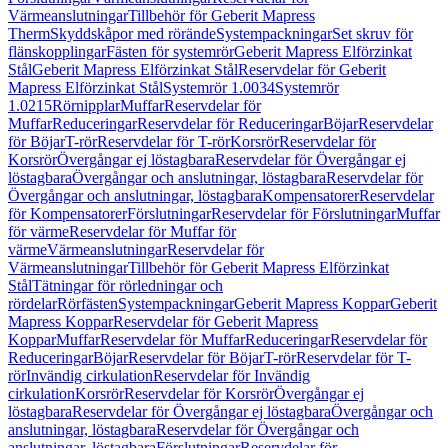
Värmeanslutningar
Tillbehör för Geberit Mapress
Therm
Skyddskåpor med rörände
Systempackningar
Set skruv för
flänskopplingar
Fästen för systemrör
Geberit Mapress Elförzinkat
Stål
Geberit Mapress Elförzinkat Stål
Reservdelar för Geberit
Mapress Elförzinkat Stål
Systemrör 1.0034
Systemrör
1.0215
Rörnipplar
Muffar
Reservdelar för
Muffar
Reduceringar
Reservdelar för Reduceringar
Böjar
Reservdelar
för Böjar
T-rör
Reservdelar för T-rör
Korsrör
Reservdelar för
Korsrör
Övergångar ej löstagbara
Reservdelar för Övergångar ej
löstagbara
Övergångar och anslutningar, löstagbara
Reservdelar för
Övergångar och anslutningar, löstagbara
Kompensatorer
Reservdelar
för Kompensatorer
Förslutningar
Reservdelar för Förslutningar
Muffar
för värme
Reservdelar för Muffar för
värme
Värmeanslutningar
Reservdelar för
Värmeanslutningar
Tillbehör för Geberit Mapress Elförzinkat
Stål
Tätningar för rörledningar och
rördelar
Rörfästen
Systempackningar
Geberit Mapress Koppar
Geberit
Mapress Koppar
Reservdelar för Geberit Mapress
Koppar
Muffar
Reservdelar för Muffar
Reduceringar
Reservdelar för
Reduceringar
Böjar
Reservdelar för Böjar
T-rör
Reservdelar för T-
rör
Invändig cirkulation
Reservdelar för Invändig
cirkulation
Korsrör
Reservdelar för Korsrör
Övergångar ej
löstagbara
Reservdelar för Övergångar ej löstagbara
Övergångar och
anslutningar, löstagbara
Reservdelar för Övergångar och
anslutningar, löstagbara
Förslutningar
Reservdelar för