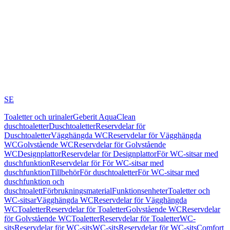
SE
Toaletter och urinaler
Geberit AquaClean
duschtoaletter
Duschtoaletter
Reservdelar för
Duschtoaletter
Vägghängda WC
Reservdelar för Vägghängda
WC
Golvstående WC
Reservdelar för Golvstående
WC
Designplattor
Reservdelar för Designplattor
För WC-sitsar med
duschfunktion
Reservdelar för För WC-sitsar med
duschfunktion
Tillbehör
För duschtoaletter
För WC-sitsar med
duschfunktion och
duschtoalett
Förbrukningsmaterial
Funktionsenheter
Toaletter och
WC-sitsar
Vägghängda WC
Reservdelar för Vägghängda
WC
Toaletter
Reservdelar för Toaletter
Golvstående WC
Reservdelar
för Golvstående WC
Toaletter
Reservdelar för Toaletter
WC-
sits
Reservdelar för WC-sits
WC-sits
Reservdelar för WC-sits
Comfort