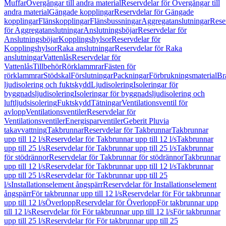
Muffar
Övergångar till andra material
Reservdelar för Övergångar till
andra material
Gängade kopplingar
Reservdelar för Gängade
kopplingar
Flänskopplingar
Flänsbussningar
Aggregatanslutningar
Rese
för Aggregatanslutningar
Anslutningsböjar
Reservdelar för
Anslutningsböjar
Kopplingshylsor
Reservdelar för
Kopplingshylsor
Raka anslutningar
Reservdelar för Raka
anslutningar
Vattenlås
Reservdelar för
Vattenlås
Tillbehör
Rörklammrar
Fästen för
rörklammrar
Stödskal
Förslutningar
Packningar
Förbrukningsmaterial
Br
ljudisolering och fuktskydd
Ljudisolering
Isoleringar för
byggnadsljudisolering
Isoleringar för byggnadsljudisolering och
luftljudsisolering
Fuktskydd
Tätningar
Ventilationsventil för
avlopp
Ventilationsventiler
Reservdelar för
Ventilationsventiler
Energisparventiler
Geberit Pluvia
takavvattning
Takbrunnar
Reservdelar för Takbrunnar
Takbrunnar
upp till 12 l/s
Reservdelar för Takbrunnar upp till 12 l/s
Takbrunnar
upp till 25 l/s
Reservdelar för Takbrunnar upp till 25 l/s
Takbrunnar
för stödrännor
Reservdelar för Takbrunnar för stödrännor
Takbrunnar
upp till 12 l/s
Reservdelar för Takbrunnar upp till 12 l/s
Takbrunnar
upp till 25 l/s
Reservdelar för Takbrunnar upp till 25
l/s
Installationselement ångspärr
Reservdelar för Installationselement
ångspärr
För takbrunnar upp till 12 l/s
Reservdelar för För takbrunnar
upp till 12 l/s
Överlopp
Reservdelar för Överlopp
För takbrunnar upp
till 12 l/s
Reservdelar för För takbrunnar upp till 12 l/s
För takbrunnar
upp till 25 l/s
Reservdelar för För takbrunnar upp till 25