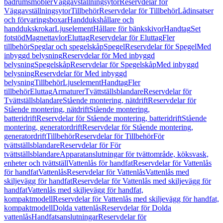
badrumsmöbler
Väggavställningsytor
Reservdelar för
Väggavställningsytor
Tillbehör
Reservdelar för Tillbehör
Lådinsatser
och förvaringsboxar
Handdukshållare och
handdukskrokar
Ljuselement
Hållare för bänkskivor
Handtag
Set
fotstöd
Magnettavlor
Eluttag
Reservdelar för Eluttag
Fler
tillbehör
Speglar och spegelskåp
Spegel
Reservdelar för Spegel
Med
inbyggd belysning
Reservdelar för Med inbyggd
belysning
Spegelskåp
Reservdelar för Spegelskåp
Med inbyggd
belysning
Reservdelar för Med inbyggd
belysning
Tillbehör
Ljuselement
Handtag
Fler
tillbehör
Eluttag
Armaturer
Tvättställsblandare
Reservdelar för
Tvättställsblandare
Stående montering, nätdrift
Reservdelar för
Stående montering, nätdrift
Stående montering,
batteridrift
Reservdelar för Stående montering, batteridrift
Stående
montering, generatordrift
Reservdelar för Stående montering,
generatordrift
Tillbehör
Reservdelar för Tillbehör
För
tvättställsblandare
Reservdelar för För
tvättställsblandare
Apparatanslutningar för tvättområde, köksvask,
enheter och tvättställ
Vattenlås för handfat
Reservdelar för Vattenlås
för handfat
Vattenlås
Reservdelar för Vattenlås
Vattenlås med
skiljevägg för handfat
Reservdelar för Vattenlås med skiljevägg för
handfat
Vattenlås med skiljevägg för handfat,
kompaktmodell
Reservdelar för Vattenlås med skiljevägg för handfat,
kompaktmodell
Dolda vattenlås
Reservdelar för Dolda
vattenlås
Handfatsanslutningar
Reservdelar för