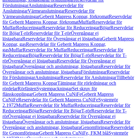
Förslutningar
Anslutningar
Reservdelar för
Anslutningar
Värmeanslutningar
Reservdelar för
Värmeanslutningar
Geberit Mapress Koppar, förkromat
Reservdelar
för Geberit Mapress Koppar, förkromat
Muffar
Reservdelar för
Muffar
Reduceringar
Reservdelar för Reduceringar
Böjar
Reservdelar
för Böjar
T-rör
Reservdelar för T-rör
Övergångar ej
löstagbara
Reservdelar för Övergångar ej löstagbara
Geberit Mapress
Koppar, gas
Reservdelar för Geberit Mapress Koppar,
gas
Muffar
Reservdelar för Muffar
Reduceringar
Reservdelar för
Reduceringar
Böjar
Reservdelar för Böjar
T-rör
Reservdelar för T-
rör
Övergångar ej löstagbara
Reservdelar för Övergångar ej
löstagbara
Övergångar och anslutningar, löstagbara
Reservdelar för
Övergångar och anslutningar, löstagbara
Förslutningar
Reservdelar
för Förslutningar
Anslutningar
Reservdelar för Anslutningar
Tillbehör
för Geberit Mapress Koppar
Tätningar för rörledningar och
rördelar
Rörfästen
Systempackningar
Set skruv för
flänskopplingar
Geberit Mapress CuNiFe
Geberit Mapress
CuNiFe
Reservdelar för Geberit Mapress CuNiFe
Systemrör
2.1972
Muffar
Reservdelar för Muffar
Reduceringar
Reservdelar för
Reduceringar
Böjar
Reservdelar för Böjar
T-rör
Reservdelar för T-
rör
Övergångar ej löstagbara
Reservdelar för Övergångar ej
löstagbara
Övergångar och anslutningar, löstagbara
Reservdelar för
Övergångar och anslutningar, löstagbara
Genomföringar
Reservdelar
för Genomföringar
Geberit Mapress CuNiFe, FKM blå
Systemrör