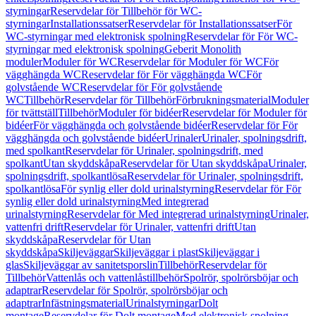
styrningar
Reservdelar för Tillbehör för WC-
styrningar
Installationssatser
Reservdelar för Installationssatser
För
WC-styrningar med elektronisk spolning
Reservdelar för För WC-
styrningar med elektronisk spolning
Geberit Monolith
moduler
Moduler för WC
Reservdelar för Moduler för WC
För
vägghängda WC
Reservdelar för För vägghängda WC
För
golvstående WC
Reservdelar för För golvstående
WC
Tillbehör
Reservdelar för Tillbehör
Förbrukningsmaterial
Moduler
för tvättställ
Tillbehör
Moduler för bidéer
Reservdelar för Moduler för
bidéer
För vägghängda och golvstående bidéer
Reservdelar för För
vägghängda och golvstående bidéer
Urinaler
Urinaler, spolningsdrift,
med spolkant
Reservdelar för Urinaler, spolningsdrift, med
spolkant
Utan skyddskåpa
Reservdelar för Utan skyddskåpa
Urinaler,
spolningsdrift, spolkantlösa
Reservdelar för Urinaler, spolningsdrift,
spolkantlösa
För synlig eller dold urinalstyrning
Reservdelar för För
synlig eller dold urinalstyrning
Med integrerad
urinalstyrning
Reservdelar för Med integrerad urinalstyrning
Urinaler,
vattenfri drift
Reservdelar för Urinaler, vattenfri drift
Utan
skyddskåpa
Reservdelar för Utan
skyddskåpa
Skiljeväggar
Skiljeväggar i plast
Skiljeväggar i
glas
Skiljeväggar av sanitetsporslin
Tillbehör
Reservdelar för
Tillbehör
Vattenlås och vattenlåstillbehör
Spolrör, spolrörsböjar och
adaptrar
Reservdelar för Spolrör, spolrörsböjar och
adaptrar
Infästningsmaterial
Urinalstyrningar
Dolt
montage
Reservdelar för Dolt montage
Med elektronisk spolning,