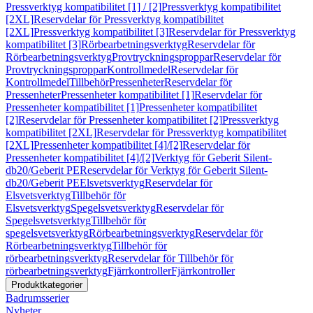
Pressverktyg kompatibilitet [1] / [2]
Pressverktyg kompatibilitet
[2XL]
Reservdelar för Pressverktyg kompatibilitet
[2XL]
Pressverktyg kompatibilitet [3]
Reservdelar för Pressverktyg
kompatibilitet [3]
Rörbearbetningsverktyg
Reservdelar för
Rörbearbetningsverktyg
Provtryckningsproppar
Reservdelar för
Provtryckningsproppar
Kontrollmedel
Reservdelar för
Kontrollmedel
Tillbehör
Pressenheter
Reservdelar för
Pressenheter
Pressenheter kompatibilitet [1]
Reservdelar för
Pressenheter kompatibilitet [1]
Pressenheter kompatibilitet
[2]
Reservdelar för Pressenheter kompatibilitet [2]
Pressverktyg
kompatibilitet [2XL]
Reservdelar för Pressverktyg kompatibilitet
[2XL]
Pressenheter kompatibilitet [4]/[2]
Reservdelar för
Pressenheter kompatibilitet [4]/[2]
Verktyg för Geberit Silent-
db20/Geberit PE
Reservdelar för Verktyg för Geberit Silent-
db20/Geberit PE
Elsvetsverktyg
Reservdelar för
Elsvetsverktyg
Tillbehör för
Elsvetsverktyg
Spegelsvetsverktyg
Reservdelar för
Spegelsvetsverktyg
Tillbehör för
spegelsvetsverktyg
Rörbearbetningsverktyg
Reservdelar för
Rörbearbetningsverktyg
Tillbehör för
rörbearbetningsverktyg
Reservdelar för Tillbehör för
rörbearbetningsverktyg
Fjärrkontroller
Fjärrkontroller
Produktkategorier
Badrumsserier
Nyheter