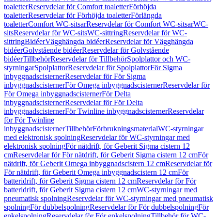
toaletter
Reservdelar för Comfort toaletter
Förhöjda
toaletter
Reservdelar för Förhöjda toaletter
Förlängda
toaletter
Comfort WC-sitsar
Reservdelar för Comfort WC-sitsar
WC-
sits
Reservdelar för WC-sits
WC-sittring
Reservdelar för WC-
sittring
Bidéer
Vägghängda bidéer
Reservdelar för Vägghängda
bidéer
Golvstående bidéer
Reservdelar för Golvstående
bidéer
Tillbehör
Reservdelar för Tillbehör
Spolplattor och WC-
styrningar
Spolplattor
Reservdelar för Spolplattor
För Sigma
inbyggnadscisterner
Reservdelar för För Sigma
inbyggnadscisterner
För Omega inbyggnadscisterner
Reservdelar för
För Omega inbyggnadscisterner
För Delta
inbyggnadscisterner
Reservdelar för För Delta
inbyggnadscisterner
För Twinline inbyggnadscisterner
Reservdelar
för För Twinline
inbyggnadscisterner
Tillbehör
Förbrukningsmaterial
WC-styrningar
med elektronisk spolning
Reservdelar för WC-styrningar med
elektronisk spolning
För nätdrift, för Geberit Sigma cistern 12
cm
Reservdelar för För nätdrift, för Geberit Sigma cistern 12 cm
För
nätdrift, för Geberit Omega inbyggnadscistern 12 cm
Reservdelar för
För nätdrift, för Geberit Omega inbyggnadscistern 12 cm
För
batteridrift, för Geberit Sigma cistern 12 cm
Reservdelar för För
batteridrift, för Geberit Sigma cistern 12 cm
WC-styrningar med
pneumatisk spolning
Reservdelar för WC-styrningar med pneumatisk
spolning
För dubbelspolning
Reservdelar för För dubbelspolning
För
enkelspolning
Reservdelar för För enkelspolning
Tillbehör för WC-