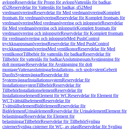
avlopp
Reservdelar för Propp för avlopp
Vattenlås för badkar,
d52
Reservdelar för Vattenlås för badkar, d52
Med
vredmanövrering
Reservdelar för Med vredmanövrering
Komplett
frontsats för vredmanövrering
Reservdelar för Komplett frontsats för
vredmanövrering
Med vredmanövrering och inloppsrör
Reservdelar
för Med vredmanövrering och inloppsrör
Komplett frontsats för
vredmanövrering och inloppsrör
Reservdelar för Komplett frontsats
för vredmanövrering och inloppsrör
Med PushControl
tryckknappsmanövrering
Reservdelar för Med PushControl
tryckknappsmanövrering
Med ventilkonor
Reservdelar för Med
ventilkonor
Tillbehör för vattenlås för badkar
Reservdelar för
Tillbehör för vattenlås för badkar
Anslutningssats
Avstängning för
dolt montage
Reservdelar för Avstängning för dolt
montage
Vattenanslutningar
Installations- och spolsystem
Geberit
Duofix
Systemväggar
Reservdelar för
Systemväggar
Installationssystem
Reservdelar för
Installationssystem
Tillbehör
Reservdelar för
Tillbehör
Installationselement
Reservdelar för
Installationselement
Element för WC
Reservdelar för Element för
WC
Tvättställselement
Reservdelar för
Tvättställselement
Bidéelement
Reservdelar för
Bidéelement
Urinalelement
Reservdelar för Urinalelement
Element för
belastningar
Reservdelar för Element för
belastningar
Tillbehör
Reservdelar för Tillbehör
Synliga
cisterner
Synliga cisterner för WC, av plast
Reservdelar för Synliga