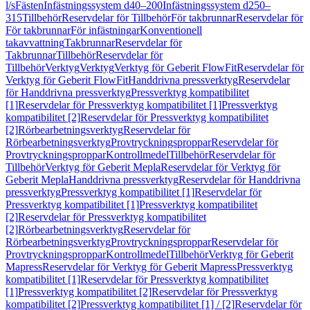
l/s
Fästen
Infästningssystem d40–200
Infästningssystem d250–
315
Tillbehör
Reservdelar för Tillbehör
För takbrunnar
Reservdelar för
För takbrunnar
För infästningar
Konventionell
takavvattning
Takbrunnar
Reservdelar för
Takbrunnar
Tillbehör
Reservdelar för
Tillbehör
Verktyg
Verktyg
Verktyg för Geberit FlowFit
Reservdelar för
Verktyg för Geberit FlowFit
Handdrivna pressverktyg
Reservdelar
för Handdrivna pressverktyg
Pressverktyg kompatibilitet
[1]
Reservdelar för Pressverktyg kompatibilitet [1]
Pressverktyg
kompatibilitet [2]
Reservdelar för Pressverktyg kompatibilitet
[2]
Rörbearbetningsverktyg
Reservdelar för
Rörbearbetningsverktyg
Provtryckningsproppar
Reservdelar för
Provtryckningsproppar
Kontrollmedel
Tillbehör
Reservdelar för
Tillbehör
Verktyg för Geberit Mepla
Reservdelar för Verktyg för
Geberit Mepla
Handdrivna pressverktyg
Reservdelar för Handdrivna
pressverktyg
Pressverktyg kompatibilitet [1]
Reservdelar för
Pressverktyg kompatibilitet [1]
Pressverktyg kompatibilitet
[2]
Reservdelar för Pressverktyg kompatibilitet
[2]
Rörbearbetningsverktyg
Reservdelar för
Rörbearbetningsverktyg
Provtryckningsproppar
Reservdelar för
Provtryckningsproppar
Kontrollmedel
Tillbehör
Verktyg för Geberit
Mapress
Reservdelar för Verktyg för Geberit Mapress
Pressverktyg
kompatibilitet [1]
Reservdelar för Pressverktyg kompatibilitet
[1]
Pressverktyg kompatibilitet [2]
Reservdelar för Pressverktyg
kompatibilitet [2]
Pressverktyg kompatibilitet [1] / [2]
Reservdelar för