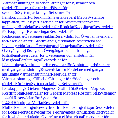
Värmeanslutningar
Tillbehör
Tätningar för systemrör och
rördelar
Tätningar för rördelar
Fästen för
systemrör
Systempackningar
Set skruv för
flänskopplingar
Förbrukningsmaterial
Geberit Mepla
Systemrör
tappvatten, multilayer
Reservdelar för Systemrör tappvatten,
multilayer
Rördelar
Reservdelar för Rördelar
Kopplingar
Reservdelar
för Kopplingar
Reduceringar
Reservdelar för
Reduceringar
Övergångsvinklar
Reservdelar för Övergångsvinklar
T-
rör
Reservdelar för T-rör
Invändig cirkulation
Reservdelar för
Invändig cirkulation
Övergångar ej löstagbara
Reservdelar för
Övergångar ej löstagbara
Övergångar och anslutningar,
löstagbara
Reservdelar för Övergångar och anslutningar,
löstagbara
Förslutningar
Reservdelar för
Förslutningar
Anslutningar
Reservdelar för Anslutningar
Fördelare
med gängad anslutning
Reservdelar för Fördelare med gängad
anslutning
Värmeanslutningar
Reservdelar för
Värmeanslutningar
Tillbehör
Tätningar för rörledningar och
rördelar
Rörfästen
Systempackningar
Set skruv för
flänskopplingar
Geberit Mapress Rostfritt Stål
Geberit Mapress
Rostfritt Stål
Reservdelar för Geberit Mapress Rostfritt Stål
Systemrör
1.4401
Reservdelar för Systemrör
1.4401
Rörnipplar
Muffar
Reservdelar för
Muffar
Reduceringar
Reservdelar för Reduceringar
Böjar
Reservdelar
för Böjar
T-rör
Reservdelar för T-rör
Invändig cirkulation
Reservdelar
för Invändig cirkulation
Övergångar ej löstagbara
Reservdelar för