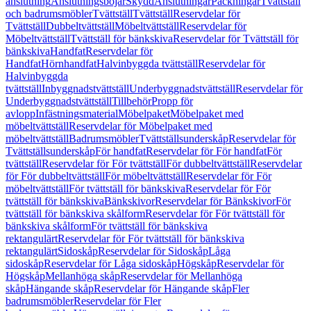
anslutning
Anslutningsböjar
Skydd
Anslutningar
Packningar
Tvättställ
och badrumsmöbler
Tvättställ
Tvättställ
Reservdelar för
Tvättställ
Dubbeltvättställ
Möbeltvättställ
Reservdelar för
Möbeltvättställ
Tvättställ för bänkskiva
Reservdelar för Tvättställ för
bänkskiva
Handfat
Reservdelar för
Handfat
Hörnhandfat
Halvinbyggda tvättställ
Reservdelar för
Halvinbyggda
tvättställ
Inbyggnadstvättställ
Underbyggnadstvättställ
Reservdelar för
Underbyggnadstvättställ
Tillbehör
Propp för
avlopp
Infästningsmaterial
Möbelpaket
Möbelpaket med
möbeltvättställ
Reservdelar för Möbelpaket med
möbeltvättställ
Badrumsmöbler
Tvättställsunderskåp
Reservdelar för
Tvättställsunderskåp
För handfat
Reservdelar för För handfat
För
tvättställ
Reservdelar för För tvättställ
För dubbeltvättställ
Reservdelar
för För dubbeltvättställ
För möbeltvättställ
Reservdelar för För
möbeltvättställ
För tvättställ för bänkskiva
Reservdelar för För
tvättställ för bänkskiva
Bänkskivor
Reservdelar för Bänkskivor
För
tvättställ för bänkskiva skålform
Reservdelar för För tvättställ för
bänkskiva skålform
För tvättställ för bänkskiva
rektangulärt
Reservdelar för För tvättställ för bänkskiva
rektangulärt
Sidoskåp
Reservdelar för Sidoskåp
Låga
sidoskåp
Reservdelar för Låga sidoskåp
Högskåp
Reservdelar för
Högskåp
Mellanhöga skåp
Reservdelar för Mellanhöga
skåp
Hängande skåp
Reservdelar för Hängande skåp
Fler
badrumsmöbler
Reservdelar för Fler