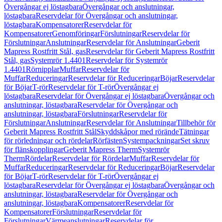
Övergångar ej löstagbara
Övergångar och anslutningar,
löstagbara
Reservdelar för Övergångar och anslutningar,
löstagbara
Kompensatorer
Reservdelar för
Kompensatorer
Genomföringar
Förslutningar
Reservdelar för
Förslutningar
Anslutningar
Reservdelar för Anslutningar
Geberit
Mapress Rostfritt Stål, gas
Reservdelar för Geberit Mapress Rostfritt
Stål, gas
Systemrör 1.4401
Reservdelar för Systemrör
1.4401
Rörnipplar
Muffar
Reservdelar för
Muffar
Reduceringar
Reservdelar för Reduceringar
Böjar
Reservdelar
för Böjar
T-rör
Reservdelar för T-rör
Övergångar ej
löstagbara
Reservdelar för Övergångar ej löstagbara
Övergångar och
anslutningar, löstagbara
Reservdelar för Övergångar och
anslutningar, löstagbara
Förslutningar
Reservdelar för
Förslutningar
Anslutningar
Reservdelar för Anslutningar
Tillbehör för
Geberit Mapress Rostfritt Stål
Skyddskåpor med rörände
Tätningar
för rörledningar och rördelar
Rörfästen
Systempackningar
Set skruv
för flänskopplingar
Geberit Mapress Therm
Systemrör
Therm
Rördelar
Reservdelar för Rördelar
Muffar
Reservdelar för
Muffar
Reduceringar
Reservdelar för Reduceringar
Böjar
Reservdelar
för Böjar
T-rör
Reservdelar för T-rör
Övergångar ej
löstagbara
Reservdelar för Övergångar ej löstagbara
Övergångar och
anslutningar, löstagbara
Reservdelar för Övergångar och
anslutningar, löstagbara
Kompensatorer
Reservdelar för
Kompensatorer
Förslutningar
Reservdelar för
Förslutningar
Värmeanslutningar
Reservdelar för