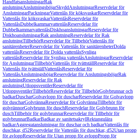
Handfatsanslutningar
Rak
anslutning
Anslutningsböjar
Skydd
Anslutningar
Reservdelar för
Anslutningar
Packningar
Vattenlås för köksvaskar
Reservdelar för
Vattenlås för köksvaskar
Vattenlås
Reservdelar för
Vattenlås
Dubbelkammarvattenlås
Reservdelar för
Dubbelkammarvattenlås
Diskhoanslutningar
Reservdelar för
Diskhoanslutningar
Rak anslutning
Reservdelar för Rak
anslutning
Tillbehör
Reservdelar för Tillbehör
Vattenlås för
sanitärenheter
Reservdelar för Vattenlås för sanitärenheter
Dolda
vattenlås
Reservdelar för Dolda vattenlås
Synliga
vattenlås
Reservdelar för Synliga vattenlås
Anslutningar
Reservdelar
för Anslutningar
Tillbehör
Vattenlås för tvättställ
Reservdelar för
Vattenlås för tvättställ
Vattenlås
Reservdelar för
Vattenlås
Anslutningsböjar
Reservdelar för Anslutningsböjar
Rak
anslutning
Reservdelar för Rak
anslutning
Utloppsventiler
Reservdelar för
Utloppsventiler
Tillbehör
Reservdelar för Tillbehör
Golvbrunnar och
badkar
Duschar
Golvavlopp för duschar
Reservdelar för Golvavlopp
för duschar
Golvränna
Reservdelar för Golvränna
Tillbehör för
golvrännor
Golvbrunn för dusch
Reservdelar för Golvbrunn för
dusch
Tillbehör för golvbrunnar
Reservdelar för Tillbehör för
golvbrunnar
Badkar
Badkar av sanitetsakryl
Rektangulära
badkar
Aggregatanslutningar för duschar och badkar
Vattenlås för
duschkar, d52
Reservdelar för Vattenlås för duschkar, d52
Utan propp
för avlopp
Reservdelar för Utan propp för avlopp
Propp för