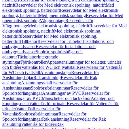
nätdrift
Reservdelar för Med elektronisk spolning, nätdrift
Med
elektronisk spolning, batteridrift
Reservdelar för Med elektronisk
spolning, batteridrift
Med pneumatisk spolning
Reservdelar för Med
pneumatisk spolning
Väggmontage
Reservdelar för
Väggmontage
Med elektronisk spolning, nätdrift
Reservdelar för Med
elektronisk spolning, nätdrift
Med elektronisk spolning,
batteridrift
Reservdelar för Med elektronisk spolning,
batteridrift
Tillbehör
Reservdelar för Tillbehör
Installations- och
ombyggnadssatser
Reservdelar för Installations- och
ombyggnadssatser
Spolrör, spolrörsböjar och
adaptrar
Täckplattor
Integrerade
styrningar
Fjärrkontroller
Apparatanslutningar för toaletter, urinaler
och bidéer
Vattenlås för WC och tvättställ
Reservdelar för Vattenlås
för WC och tvättställ
Anslutningsböjar
Reservdelar för
Anslutningsböjar
Rak anslutning
Reservdelar för Rak
anslutning
Anslutningssats
Reservdelar för
Anslutningssats
Spolrörsförlängningar
Reservdelar för
Spolrörsförlängningar
Anslutningar av PVC
Reservdelar för
Anslutningar av PVC
Manschetter och täckkåpor
Adapter- och
kopplingsdelar
Vattenlås för urinaler
Reservdelar för Vattenlås för
urinaler
Vattenlås
Reservdelar för
Vattenlås
Spolrörsförlängningar
Reservdelar för
Spolrörsförlängningar
Rak anslutning
Reservdelar för Rak
anslutning
Vattenlås för bidéer
Rak