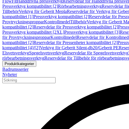
FlowFit
Handdrivna pressverktyg
Reservdelar för Handdrivna pressve
Pressverktyg kompatibilitet [2]
Rörbearbetningsverktyg
Reservdelar fö
Tillbehör
Verktyg för Geberit Mepla
Reservdelar för Verktyg för Geber
kompatibilitet [1]
Pressverktyg kompatibilitet [2]
Reservdelar för Pressv
Provtryckningsproppar
Kontrollmedel
Tillbehör
Verktyg för Geberit Ma
kompatibilitet [2]
Reservdelar för Pressverktyg kompatibilitet [2]
Pressv
Pressverktyg kompatibilitet [2XL]
Pressverktyg kompatibilitet [3]
Reser
för Provtryckningsproppar
Kontrollmedel
Reservdelar för Kontrollmed
kompatibilitet [2]
Reservdelar för Pressenheter kompatibilitet [2]
Pressv
kompatibilitet [4]/[2]
Verktyg för Geberit Silent-db20/Geberit PE
Reser
Elsvetsverktyg
Spegelsvetsverktyg
Reservdelar för Spegelsvetsverktyg
rörbearbetningsverktyg
Reservdelar för Tillbehör för rörbearbetningsv
Produktkategorier
Badrumsserier
Nyheter