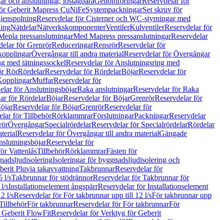
r och anslutningar, löstagbara
Genomföringar
Reservdelar för
för Geberit Mapress CuNiFe
Systempackningar
Set skruv för
ienspolning
Reservdelar för Cisterner och WC-styrningar med
ning
Nätdelar
Nätverkskomponenter
Ventiler
Kulventiler
Reservdelar för
Mepla pressanslutningar
Med Mapress pressanslutningar
Reservdelar
elar för Grenrör
Reduceringar
Rensrör
Reservdelar för
opplingar
Övergångar till andra material
Reservdelar för Övergångar
ng med tätningssockel
Reservdelar för Anslutningsring med
ör Rör
Rördelar
Reservdelar för Rördelar
Böjar
Reservdelar för
Kopplingar
Muffar
Reservdelar för
elar för Anslutningsböjar
Raka anslutningar
Reservdelar för Raka
ar för Rördelar
Böjar
Reservdelar för Böjar
Grenrör
Reservdelar för
öjar
Reservdelar för Böjar
Grenrör
Reservdelar för
lar för Tillbehör
Rörklammrar
Förslutningar
Packningar
Reservdelar
rör
Övergångar
Specialrördelar
Reservdelar för Specialrördelar
Rördelar
terial
Reservdelar för Övergångar till andra material
Gängade
slutningsböjar
Reservdelar för
ör Vattenlås
Tillbehör
Rörklammrar
Fästen för
gnadsljudisolering
Isoleringar för byggnadsljudisolering och
berit Pluvia takavvattning
Takbrunnar
Reservdelar för
 l/s
Takbrunnar för stödrännor
Reservdelar för Takbrunnar för
l/s
Installationselement ångspärr
Reservdelar för Installationselement
2 l/s
Reservdelar för För takbrunnar upp till 12 l/s
För takbrunnar upp
Tillbehör
För takbrunnar
Reservdelar för För takbrunnar
För
 Geberit FlowFit
Reservdelar för Verktyg för Geberit