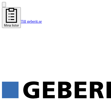
Till geberit.se
Mina listor