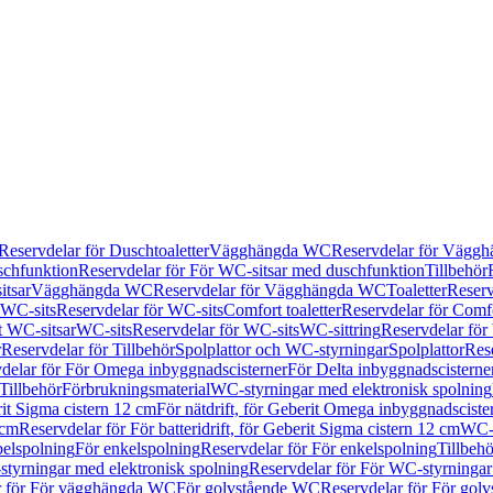
Reservdelar för Duschtoaletter
Vägghängda WC
Reservdelar för Vägg
schfunktion
Reservdelar för För WC-sitsar med duschfunktion
Tillbehör
itsar
Vägghängda WC
Reservdelar för Vägghängda WC
Toaletter
Reserv
WC-sits
Reservdelar för WC-sits
Comfort toaletter
Reservdelar för Comfo
t WC-sitsar
WC-sits
Reservdelar för WC-sits
WC-sittring
Reservdelar för
r
Reservdelar för Tillbehör
Spolplattor och WC-styrningar
Spolplattor
Rese
delar för För Omega inbyggnadscisterner
För Delta inbyggnadscisterne
Tillbehör
Förbrukningsmaterial
WC-styrningar med elektronisk spolning
rit Sigma cistern 12 cm
För nätdrift, för Geberit Omega inbyggnadscist
 cm
Reservdelar för För batteridrift, för Geberit Sigma cistern 12 cm
WC-s
belspolning
För enkelspolning
Reservdelar för För enkelspolning
Tillbeh
tyrningar med elektronisk spolning
Reservdelar för För WC-styrningar
r för För vägghängda WC
För golvstående WC
Reservdelar för För gol