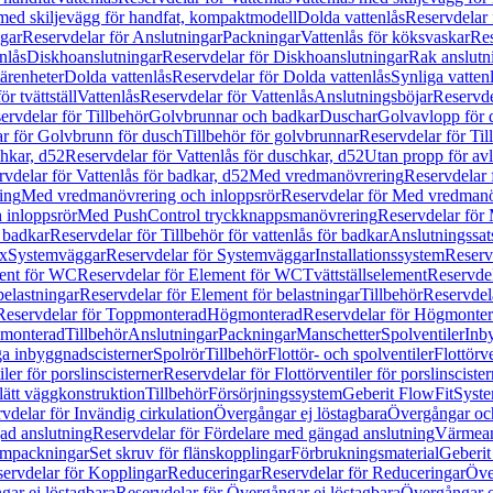
 med skiljevägg för handfat, kompaktmodell
Dolda vattenlås
Reservdelar 
gar
Reservdelar för Anslutningar
Packningar
Vattenlås för köksvaskar
Res
nlås
Diskhoanslutningar
Reservdelar för Diskhoanslutningar
Rak anslutn
tärenheter
Dolda vattenlås
Reservdelar för Dolda vattenlås
Synliga vatten
r tvättställ
Vattenlås
Reservdelar för Vattenlås
Anslutningsböjar
Reservde
ervdelar för Tillbehör
Golvbrunnar och badkar
Duschar
Golvavlopp för 
r för Golvbrunn för dusch
Tillbehör för golvbrunnar
Reservdelar för Til
chkar, d52
Reservdelar för Vattenlås för duschkar, d52
Utan propp för av
vdelar för Vattenlås för badkar, d52
Med vredmanövrering
Reservdelar
ing
Med vredmanövrering och inloppsrör
Reservdelar för Med vredmanö
 inloppsrör
Med PushControl tryckknappsmanövrering
Reservdelar för
r badkar
Reservdelar för Tillbehör för vattenlås för badkar
Anslutningssat
ix
Systemväggar
Reservdelar för Systemväggar
Installationssystem
Reservd
ent för WC
Reservdelar för Element för WC
Tvättställselement
Reservdel
belastningar
Reservdelar för Element för belastningar
Tillbehör
Reservdela
Reservdelar för Toppmonterad
Högmonterad
Reservdelar för Högmonte
 monterad
Tillbehör
Anslutningar
Packningar
Manschetter
Spolventiler
Inb
a inbyggnadscisterner
Spolrör
Tillbehör
Flottör- och spolventiler
Flottörve
iler för porslinscisterner
Reservdelar för Flottörventiler för porslinscister
lätt väggkonstruktion
Tillbehör
Försörjningssystem
Geberit FlowFit
Syst
vdelar för Invändig cirkulation
Övergångar ej löstagbara
Övergångar och
ad anslutning
Reservdelar för Fördelare med gängad anslutning
Värmean
empackningar
Set skruv för flänskopplingar
Förbrukningsmaterial
Geberit
ervdelar för Kopplingar
Reduceringar
Reservdelar för Reduceringar
Öve
ar ej löstagbara
Reservdelar för Övergångar ej löstagbara
Övergångar o