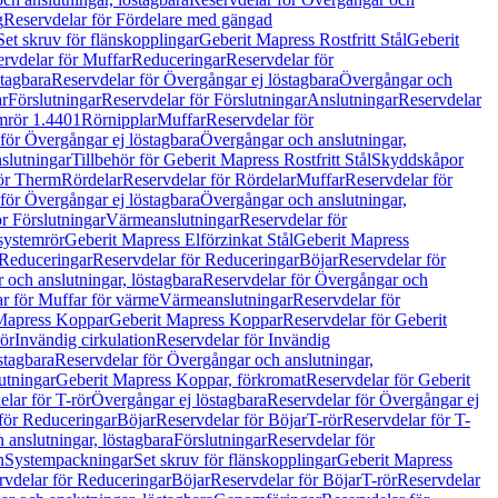
g
Reservdelar för Fördelare med gängad
Set skruv för flänskopplingar
Geberit Mapress Rostfritt Stål
Geberit
rvdelar för Muffar
Reduceringar
Reservdelar för
tagbara
Reservdelar för Övergångar ej löstagbara
Övergångar och
r
Förslutningar
Reservdelar för Förslutningar
Anslutningar
Reservdelar
mrör 1.4401
Rörnipplar
Muffar
Reservdelar för
för Övergångar ej löstagbara
Övergångar och anslutningar,
slutningar
Tillbehör för Geberit Mapress Rostfritt Stål
Skyddskåpor
ör Therm
Rördelar
Reservdelar för Rördelar
Muffar
Reservdelar för
för Övergångar ej löstagbara
Övergångar och anslutningar,
r Förslutningar
Värmeanslutningar
Reservdelar för
 systemrör
Geberit Mapress Elförzinkat Stål
Geberit Mapress
Reduceringar
Reservdelar för Reduceringar
Böjar
Reservdelar för
och anslutningar, löstagbara
Reservdelar för Övergångar och
r för Muffar för värme
Värmeanslutningar
Reservdelar för
Mapress Koppar
Geberit Mapress Koppar
Reservdelar för Geberit
rör
Invändig cirkulation
Reservdelar för Invändig
stagbara
Reservdelar för Övergångar och anslutningar,
utningar
Geberit Mapress Koppar, förkromat
Reservdelar för Geberit
lar för T-rör
Övergångar ej löstagbara
Reservdelar för Övergångar ej
för Reduceringar
Böjar
Reservdelar för Böjar
T-rör
Reservdelar för T-
 anslutningar, löstagbara
Förslutningar
Reservdelar för
n
Systempackningar
Set skruv för flänskopplingar
Geberit Mapress
rvdelar för Reduceringar
Böjar
Reservdelar för Böjar
T-rör
Reservdelar