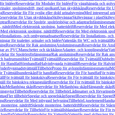
för bidéer
Reservdelar för Moduler för bidéer
För vägghängda och golvs
rinaler, spolningsdrift, med spolkant
Utan skyddskåpa
Reservdelar för 
ng
Reservdelar för För synlig eller dold urinalstyrning
Med integrerad uri
eservdelar för Utan skyddskåpa
Skiljeväggar
Skiljeväggar i plast
Skiljev
ptrar
Reservdelar för Spolrör, spolrörsböjar och adaptrar
Infästningsmate
 nätdrift
Med elektronisk spolning, batteridrift
Reservdelar för Med elektr
e
Med elektronisk spolning, nätdrift
Reservdelar för Med elektronisk spoln
ör
Installations- och ombyggnadssatser
Reservdelar för Installations- oc
ingar för toaletter, urinaler och bidéer
Vattenlås för WC och tvättställ
Re
ning
Reservdelar för Rak anslutning
Anslutningssats
Reservdelar för Ansl
ngar av PVC
Manschetter och täckkåpor
Adapter- och kopplingsdelar
Vatt
delar för Spolrörsförlängningar
Rak anslutning
Reservdelar för Rak ans
 och badrumsmöbler
Tvättställ
Tvättställ
Reservdelar för Tvättställ
Dubbeltvä
 för Handfat
Hörnhandfat
Halvinbyggda tvättställ
Reservdelar för Halvi
Underbyggnadstvättställ
Tillbehör
Propp för avlopp
Infästningsmaterial
Mö
ör Tvättställsunderskåp
För handfat
Reservdelar för För handfat
För tvätts
äll
För tvättställ för bänkskiva
Reservdelar för För tvättställ för bänkskiv
ställ för bänkskiva rektangulärt
Reservdelar för För tvättställ för bänkski
skåp
Mellanhöga skåp
Reservdelar för Mellanhöga skåp
Hängande skåp
R
ningsytor
Tillbehör
Reservdelar för Tillbehör
Lådinsatser och förvaringsb
uttag
Fler tillbehör
Speglar och spegelskåp
Spegel
Reservdelar för Spegel
ing
Reservdelar för Med inbyggd belysning
Tillbehör
Ljuselement
Handta
 montering, nätdrift
Stående montering, batteridrift
Reservdelar för Ståen
hör
Reservdelar för Tillbehör
För tvättställsblandare
Reservdelar för För tv
r handfat
Vattenlås
Reservdelar för Vattenlås
Vattenlås med skiljevägg för