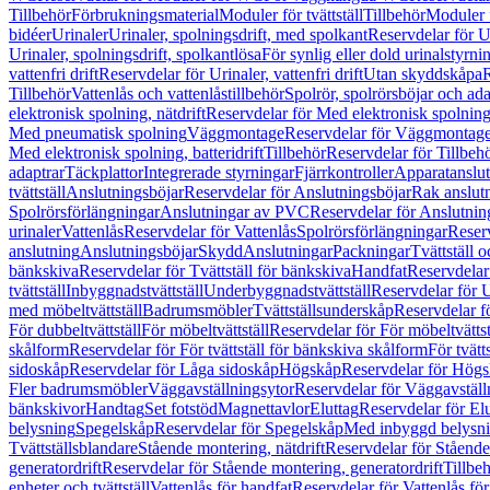
Tillbehör
Förbrukningsmaterial
Moduler för tvättställ
Tillbehör
Moduler 
bidéer
Urinaler
Urinaler, spolningsdrift, med spolkant
Reservdelar för U
Urinaler, spolningsdrift, spolkantlösa
För synlig eller dold urinalstyrni
vattenfri drift
Reservdelar för Urinaler, vattenfri drift
Utan skyddskåpa
R
Tillbehör
Vattenlås och vattenlåstillbehör
Spolrör, spolrörsböjar och ada
elektronisk spolning, nätdrift
Reservdelar för Med elektronisk spolning,
Med pneumatisk spolning
Väggmontage
Reservdelar för Väggmontag
Med elektronisk spolning, batteridrift
Tillbehör
Reservdelar för Tillbeh
adaptrar
Täckplattor
Integrerade styrningar
Fjärrkontroller
Apparatanslutn
tvättställ
Anslutningsböjar
Reservdelar för Anslutningsböjar
Rak anslut
Spolrörsförlängningar
Anslutningar av PVC
Reservdelar för Anslutni
urinaler
Vattenlås
Reservdelar för Vattenlås
Spolrörsförlängningar
Reserv
anslutning
Anslutningsböjar
Skydd
Anslutningar
Packningar
Tvättställ
bänkskiva
Reservdelar för Tvättställ för bänkskiva
Handfat
Reservdelar
tvättställ
Inbyggnadstvättställ
Underbyggnadstvättställ
Reservdelar för 
med möbeltvättställ
Badrumsmöbler
Tvättställsunderskåp
Reservdelar f
För dubbeltvättställ
För möbeltvättställ
Reservdelar för För möbeltvättst
skålform
Reservdelar för För tvättställ för bänkskiva skålform
För tvätt
sidoskåp
Reservdelar för Låga sidoskåp
Högskåp
Reservdelar för Hög
Fler badrumsmöbler
Väggavställningsytor
Reservdelar för Väggavställ
bänkskivor
Handtag
Set fotstöd
Magnettavlor
Eluttag
Reservdelar för El
belysning
Spegelskåp
Reservdelar för Spegelskåp
Med inbyggd belysn
Tvättställsblandare
Stående montering, nätdrift
Reservdelar för Stående
generatordrift
Reservdelar för Stående montering, generatordrift
Tillbe
enheter och tvättställ
Vattenlås för handfat
Reservdelar för Vattenlås fö