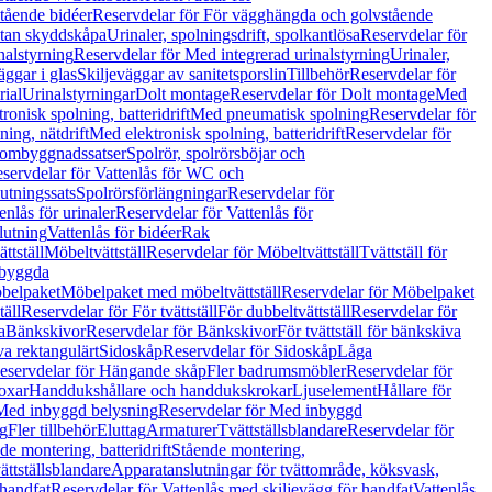
tående bidéer
Reservdelar för För vägghängda och golvstående
Utan skyddskåpa
Urinaler, spolningsdrift, spolkantlösa
Reservdelar för
nalstyrning
Reservdelar för Med integrerad urinalstyrning
Urinaler,
äggar i glas
Skiljeväggar av sanitetsporslin
Tillbehör
Reservdelar för
rial
Urinalstyrningar
Dolt montage
Reservdelar för Dolt montage
Med
onisk spolning, batteridrift
Med pneumatisk spolning
Reservdelar för
ing, nätdrift
Med elektronisk spolning, batteridrift
Reservdelar för
h ombyggnadssatser
Spolrör, spolrörsböjar och
servdelar för Vattenlås för WC och
utningssats
Spolrörsförlängningar
Reservdelar för
enlås för urinaler
Reservdelar för Vattenlås för
lutning
Vattenlås för bidéer
Rak
ttställ
Möbeltvättställ
Reservdelar för Möbeltvättställ
Tvättställ för
nbyggda
belpaket
Möbelpaket med möbeltvättställ
Reservdelar för Möbelpaket
täll
Reservdelar för För tvättställ
För dubbeltvättställ
Reservdelar för
a
Bänkskivor
Reservdelar för Bänkskivor
För tvättställ för bänkskiva
va rektangulärt
Sidoskåp
Reservdelar för Sidoskåp
Låga
eservdelar för Hängande skåp
Fler badrumsmöbler
Reservdelar för
oxar
Handdukshållare och handdukskrokar
Ljuselement
Hållare för
Med inbyggd belysning
Reservdelar för Med inbyggd
g
Fler tillbehör
Eluttag
Armaturer
Tvättställsblandare
Reservdelar för
de montering, batteridrift
Stående montering,
ättställsblandare
Apparatanslutningar för tvättområde, köksvask,
 handfat
Reservdelar för Vattenlås med skiljevägg för handfat
Vattenlås