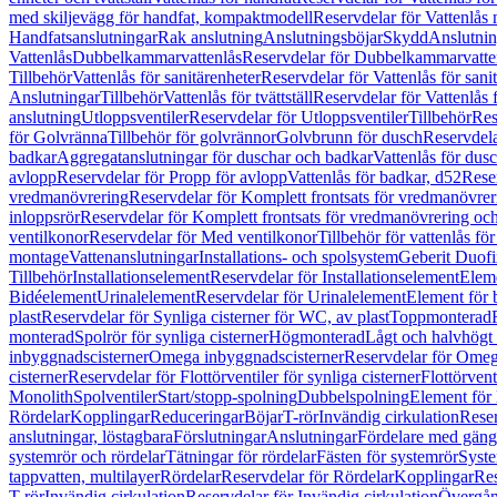
med skiljevägg för handfat, kompaktmodell
Reservdelar för Vattenlås
Handfatsanslutningar
Rak anslutning
Anslutningsböjar
Skydd
Anslutnin
Vattenlås
Dubbelkammarvattenlås
Reservdelar för Dubbelkammarvatte
Tillbehör
Vattenlås för sanitärenheter
Reservdelar för Vattenlås för sani
Anslutningar
Tillbehör
Vattenlås för tvättställ
Reservdelar för Vattenlås fö
anslutning
Utloppsventiler
Reservdelar för Utloppsventiler
Tillbehör
Res
för Golvränna
Tillbehör för golvrännor
Golvbrunn för dusch
Reservdela
badkar
Aggregatanslutningar för duschar och badkar
Vattenlås för dus
avlopp
Reservdelar för Propp för avlopp
Vattenlås för badkar, d52
Reser
vredmanövrering
Reservdelar för Komplett frontsats för vredmanövrer
inloppsrör
Reservdelar för Komplett frontsats för vredmanövrering och
ventilkonor
Reservdelar för Med ventilkonor
Tillbehör för vattenlås fö
montage
Vattenanslutningar
Installations- och spolsystem
Geberit Duof
Tillbehör
Installationselement
Reservdelar för Installationselement
Elem
Bidéelement
Urinalelement
Reservdelar för Urinalelement
Element för 
plast
Reservdelar för Synliga cisterner för WC, av plast
Toppmonterad
monterad
Spolrör för synliga cisterner
Högmonterad
Lågt och halvhögt
inbyggnadscisterner
Omega inbyggnadscisterner
Reservdelar för Omeg
cisterner
Reservdelar för Flottörventiler för synliga cisterner
Flottörvent
Monolith
Spolventiler
Start/stopp-spolning
Dubbelspolning
Element för 
Rördelar
Kopplingar
Reduceringar
Böjar
T-rör
Invändig cirkulation
Reser
anslutningar, löstagbara
Förslutningar
Anslutningar
Fördelare med gäng
systemrör och rördelar
Tätningar för rördelar
Fästen för systemrör
Syst
tappvatten, multilayer
Rördelar
Reservdelar för Rördelar
Kopplingar
Res
T-rör
Invändig cirkulation
Reservdelar för Invändig cirkulation
Övergång