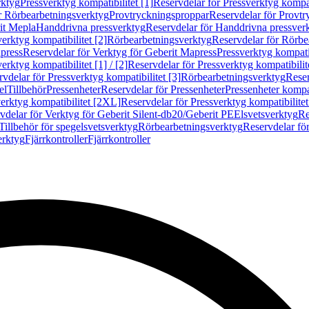
rktyg
Pressverktyg kompatibilitet [1]
Reservdelar för Pressverktyg kompati
r Rörbearbetningsverktyg
Provtryckningsproppar
Reservdelar för Provt
it Mepla
Handdrivna pressverktyg
Reservdelar för Handdrivna pressver
erktyg kompatibilitet [2]
Rörbearbetningsverktyg
Reservdelar för Rörbe
press
Reservdelar för Verktyg för Geberit Mapress
Pressverktyg kompatib
erktyg kompatibilitet [1] / [2]
Reservdelar för Pressverktyg kompatibilitet
vdelar för Pressverktyg kompatibilitet [3]
Rörbearbetningsverktyg
Reser
el
Tillbehör
Pressenheter
Reservdelar för Pressenheter
Pressenheter kompat
erktyg kompatibilitet [2XL]
Reservdelar för Pressverktyg kompatibilite
vdelar för Verktyg för Geberit Silent-db20/Geberit PE
Elsvetsverktyg
Re
Tillbehör för spegelsvetsverktyg
Rörbearbetningsverktyg
Reservdelar fö
erktyg
Fjärrkontroller
Fjärrkontroller