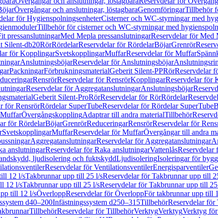
gbara
Övergångar och anslutningar, löstagbara
Reservdelar för Övergånga
Böjar
Övergångar och anslutningar, löstagbara
Genomföringar
Tillbehör 
delar för Hygienspolningsenheter
Cisterner och WC-styrningar med hyg
ygienmoduler
Tillbehör för cisterner och WC-styrningar med hygienspol
t pressanslutningar
Med Mepla pressanslutningar
Reservdelar för Med 
t Silent-db20
Rör
Rördelar
Reservdelar för Rördelar
Böjar
Grenrör
Reservd
ar för Kopplingar
Svetskopplingar
Muffar
Reservdelar för Muffar
Spännk
tningar
Anslutningsböjar
Reservdelar för Anslutningsböjar
Anslutningsri
gar
Packningar
Förbrukningsmaterial
Geberit Silent-PP
Rör
Reservdelar f
educeringar
Rensrör
Reservdelar för Rensrör
Kopplingar
Reservdelar för 
utningar
Reservdelar för Aggregatanslutningar
Anslutningsböjar
Reservd
ngsmaterial
Geberit Silent-Pro
Rör
Reservdelar för Rör
Rördelar
Reservdel
r för Rensrör
Rördelar SuperTube
Reservdelar för Rördelar SuperTube
B
 Muffar
Övergångskoppling
Adaptrar till andra material
Tillbehör
Reservde
ar för Rördelar
Böjar
Grenrör
Reduceringar
Rensrör
Reservdelar för Rens
r
Svetskopplingar
Muffar
Reservdelar för Muffar
Övergångar till andra ma
bussningar
Aggregatanslutningar
Reservdelar för Aggregatanslutningar
An
a anslutningar
Reservdelar för Raka anslutningar
Vattenlås
Reservdelar f
andskydd, ljudisolering och fuktskydd
Ljudisolering
Isoleringar för byg
ilationsventiler
Reservdelar för Ventilationsventiler
Energisparventiler
Ge
ll 12 l/s
Takbrunnar upp till 25 l/s
Reservdelar för Takbrunnar upp till 25
l 12 l/s
Takbrunnar upp till 25 l/s
Reservdelar för Takbrunnar upp till 25 
p till 12 l/s
Överlopp
Reservdelar för Överlopp
För takbrunnar upp till 1
gssystem d40–200
Infästningssystem d250–315
Tillbehör
Reservdelar för 
akbrunnar
Tillbehör
Reservdelar för Tillbehör
Verktyg
Verktyg
Verktyg för