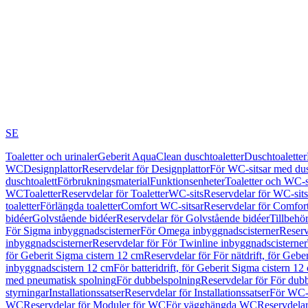
SE
Toaletter och urinaler
Geberit AquaClean duschtoaletter
Duschtoaletter
WC
Designplattor
Reservdelar för Designplattor
För WC-sitsar med du
duschtoalett
Förbrukningsmaterial
Funktionsenheter
Toaletter och WC-s
WC
Toaletter
Reservdelar för Toaletter
WC-sits
Reservdelar för WC-sits
toaletter
Förlängda toaletter
Comfort WC-sitsar
Reservdelar för Comfor
bidéer
Golvstående bidéer
Reservdelar för Golvstående bidéer
Tillbehö
För Sigma inbyggnadscisterner
För Omega inbyggnadscisterner
Reserv
inbyggnadscisterner
Reservdelar för För Twinline inbyggnadscisterner
för Geberit Sigma cistern 12 cm
Reservdelar för För nätdrift, för Gebe
inbyggnadscistern 12 cm
För batteridrift, för Geberit Sigma cistern 12
med pneumatisk spolning
För dubbelspolning
Reservdelar för För dub
styrningar
Installationssatser
Reservdelar för Installationssatser
För WC-s
WC
Reservdelar för Moduler för WC
För vägghängda WC
Reservdela