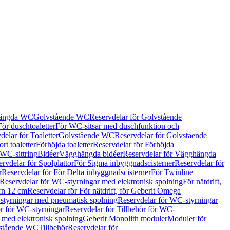
hängda WC
Golvstående WC
Reservdelar för Golvstående
För duschtoaletter
För WC-sitsar med duschfunktion och
delar för Toaletter
Golvstående WC
Reservdelar för Golvstående
rt toaletter
Förhöjda toaletter
Reservdelar för Förhöjda
 WC-sittring
Bidéer
Vägghängda bidéer
Reservdelar för Vägghängda
rvdelar för Spolplattor
För Sigma inbyggnadscisterner
Reservdelar för
r
Reservdelar för För Delta inbyggnadscisterner
För Twinline
Reservdelar för WC-styrningar med elektronisk spolning
För nätdrift,
ern 12 cm
Reservdelar för För nätdrift, för Geberit Omega
tyrningar med pneumatisk spolning
Reservdelar för WC-styrningar
ör för WC-styrningar
Reservdelar för Tillbehör för WC-
 med elektronisk spolning
Geberit Monolith moduler
Moduler för
vstående WC
Tillbehör
Reservdelar för