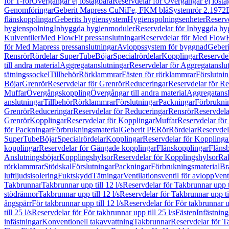
för T-rör
Övergångar ej löstagbara
Reservdelar för Övergångar ej lösta
Genomföringar
Geberit Mapress CuNiFe, FKM blå
Systemrör 2.1972
flänskopplingar
Geberits hygiensystem
Hygienspolningsenheter
Reserv
hygienspolning
Inbyggda hygienmoduler
Reservdelar för Inbyggda h
Kulventiler
Med FlowFit pressanslutningar
Reservdelar för Med FlowFi
för Med Mapress pressanslutningar
Avloppssystem för byggnad
Geberi
Rensrör
Rördelar SuperTube
Böjar
Specialrördelar
Kopplingar
Reservdel
till andra material
Aggregatanslutningar
Reservdelar för Aggregatanslu
tätningssockel
Tillbehör
Rörklammrar
Fästen för rörklammrar
Förslutnin
Böjar
Grenrör
Reservdelar för Grenrör
Reduceringar
Reservdelar för R
Muffar
Övergångskoppling
Övergångar till andra material
Aggregatansl
anslutningar
Tillbehör
Rörklammrar
Förslutningar
Packningar
Förbrukni
Grenrör
Reduceringar
Reservdelar för Reduceringar
Rensrör
Reservdela
Grenrör
Kopplingar
Reservdelar för Kopplingar
Muffar
Reservdelar för
för Packningar
Förbrukningsmaterial
Geberit PE
Rör
Rördelar
Reservdel
SuperTube
Böjar
Specialrördelar
Kopplingar
Reservdelar för Kopplinga
kopplingar
Reservdelar för Gängade kopplingar
Flänskopplingar
Fläns
Anslutningsböjar
Kopplingshylsor
Reservdelar för Kopplingshylsor
Rak
rörklammrar
Stödskal
Förslutningar
Packningar
Förbrukningsmaterial
Br
luftljudsisolering
Fuktskydd
Tätningar
Ventilationsventil för avlopp
Vent
Takbrunnar
Takbrunnar upp till 12 l/s
Reservdelar för Takbrunnar upp ti
stödrännor
Takbrunnar upp till 12 l/s
Reservdelar för Takbrunnar upp til
ångspärr
För takbrunnar upp till 12 l/s
Reservdelar för För takbrunnar up
till 25 l/s
Reservdelar för För takbrunnar upp till 25 l/s
Fästen
Infästnin
infästningar
Konventionell takavvattning
Takbrunnar
Reservdelar för T