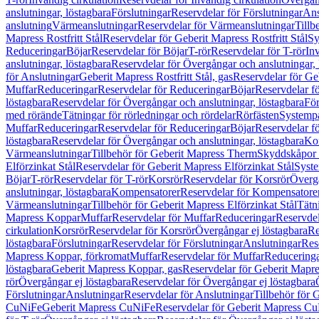
anslutningar, löstagbara
Förslutningar
Reservdelar för Förslutningar
Ans
anslutning
Värmeanslutningar
Reservdelar för Värmeanslutningar
Tillb
Mapress Rostfritt Stål
Reservdelar för Geberit Mapress Rostfritt Stål
Sy
Reduceringar
Böjar
Reservdelar för Böjar
T-rör
Reservdelar för T-rör
In
anslutningar, löstagbara
Reservdelar för Övergångar och anslutningar, 
för Anslutningar
Geberit Mapress Rostfritt Stål, gas
Reservdelar för Geb
Muffar
Reduceringar
Reservdelar för Reduceringar
Böjar
Reservdelar f
löstagbara
Reservdelar för Övergångar och anslutningar, löstagbara
För
med rörände
Tätningar för rörledningar och rördelar
Rörfästen
Systemp
Muffar
Reduceringar
Reservdelar för Reduceringar
Böjar
Reservdelar f
löstagbara
Reservdelar för Övergångar och anslutningar, löstagbara
Ko
Värmeanslutningar
Tillbehör för Geberit Mapress Therm
Skyddskåpor 
Elförzinkat Stål
Reservdelar för Geberit Mapress Elförzinkat Stål
Syste
Böjar
T-rör
Reservdelar för T-rör
Korsrör
Reservdelar för Korsrör
Övergå
anslutningar, löstagbara
Kompensatorer
Reservdelar för Kompensatore
Värmeanslutningar
Tillbehör för Geberit Mapress Elförzinkat Stål
Tätn
Mapress Koppar
Muffar
Reservdelar för Muffar
Reduceringar
Reservdel
cirkulation
Korsrör
Reservdelar för Korsrör
Övergångar ej löstagbara
Re
löstagbara
Förslutningar
Reservdelar för Förslutningar
Anslutningar
Res
Mapress Koppar, förkromat
Muffar
Reservdelar för Muffar
Reducering
löstagbara
Geberit Mapress Koppar, gas
Reservdelar för Geberit Mapr
rör
Övergångar ej löstagbara
Reservdelar för Övergångar ej löstagbara
Förslutningar
Anslutningar
Reservdelar för Anslutningar
Tillbehör för
CuNiFe
Geberit Mapress CuNiFe
Reservdelar för Geberit Mapress C