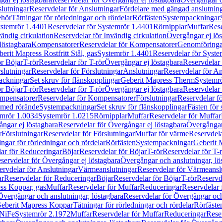
lutningar
Reservdelar för Anslutningar
Fördelare med gängad anslutnin
ehör
Tätningar för rörledningar och rördelar
Rörfästen
Systempackningar
stemrör 1.4401
Reservdelar för Systemrör 1.4401
Rörnipplar
Muffar
Rese
vändig cirkulation
Reservdelar för Invändig cirkulation
Övergångar ej lös
löstagbara
Kompensatorer
Reservdelar för Kompensatorer
Genomföringa
erit Mapress Rostfritt Stål, gas
Systemrör 1.4401
Reservdelar för Syste
ör Böjar
T-rör
Reservdelar för T-rör
Övergångar ej löstagbara
Reservdelar 
slutningar
Reservdelar för Förslutningar
Anslutningar
Reservdelar för An
ackningar
Set skruv för flänskopplingar
Geberit Mapress Therm
Systemr
ör Böjar
T-rör
Reservdelar för T-rör
Övergångar ej löstagbara
Reservdelar 
mpensatorer
Reservdelar för Kompensatorer
Förslutningar
Reservdelar fö
med rörände
Systempackningar
Set skruv för flänskopplingar
Fästen för
mrör 1.0034
Systemrör 1.0215
Rörnipplar
Muffar
Reservdelar för Muffar
ngar ej löstagbara
Reservdelar för Övergångar ej löstagbara
Övergångar 
r
Förslutningar
Reservdelar för Förslutningar
Muffar för värme
Reservdela
ingar för rörledningar och rördelar
Rörfästen
Systempackningar
Geberit 
ar för Reduceringar
Böjar
Reservdelar för Böjar
T-rör
Reservdelar för T-
servdelar för Övergångar ej löstagbara
Övergångar och anslutningar, lö
ervdelar för Anslutningar
Värmeanslutningar
Reservdelar för Värmeansl
ar
Reservdelar för Reduceringar
Böjar
Reservdelar för Böjar
T-rör
Reservde
ess Koppar, gas
Muffar
Reservdelar för Muffar
Reduceringar
Reservdelar 
Övergångar och anslutningar, löstagbara
Reservdelar för Övergångar och
 Geberit Mapress Koppar
Tätningar för rörledningar och rördelar
Rörfäste
uNiFe
Systemrör 2.1972
Muffar
Reservdelar för Muffar
Reduceringar
Rese