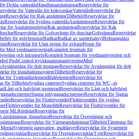
för Dolda vattenlås
Handfatsanslutningar
Reservdelar för
ervdelar för Vattenlås för köksvaskar
Vattenlås
Reservdelar för
ing
Reservdelar för Rak anslutning
Tillbehör
Reservdelar för
lås
Reservdelar för Synliga vattenlås
Anslutningar
Reservdelar för
lar för Anslutningsböjar
Rak anslutning
Reservdelar för Rak
duschar
Reservdelar för Golvavlopp för duschar
Golvränna
Reservdelar
lbehör för golvbrunnar
Badkar
Badkar av sanitetsakryl
Rektangulära
lopp
Reservdelar för Utan propp för avlopp
Propp för
 för Med vredmanövrering
Komplett frontsats för
vrering och inloppsrör
Komplett frontsats för vredmanövrering och
 Med PushControl tryckknappsmanövrering
Med
s
Avstängning för dolt montage
Reservdelar för Avstängning för dolt
elar för Installationssystem
Tillbehör
Reservdelar för
ar för Tvättställselement
Bidéelement
Reservdelar för
r för Tillbehör
Synliga cisterner
Synliga cisterner för WC, av
rad
Lågt och halvhögt monterad
Reservdelar för Lågt och halvhögt
yggnadscisterner
Sigma inbyggnadscisterner
Reservdelar för Sigma
ntiler
Reservdelar för Flottörventiler
Flottörventiler för synliga
ner
Flottörventiler för Monolith
Reservdelar för Flottörventiler för
emrör ML
Rördelar
Reservdelar för
 anslutningar, löstagbara
Reservdelar för Övergångar och
slutningar
Reservdelar för Värmeanslutningar
Tillbehör
Tätningar för
 Mepla
Systemrör tappvatten, multilayer
Reservdelar för Systemrör
rgångsvinklar
Reservdelar för Övergångsvinklar
T-rör
Reservdelar för
ch anslutningar, löstagbara
Reservdelar för Övergångar och