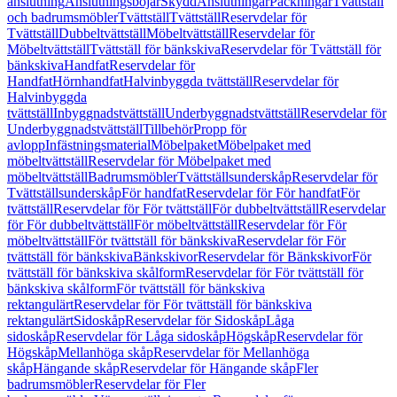
anslutning
Anslutningsböjar
Skydd
Anslutningar
Packningar
Tvättställ
och badrumsmöbler
Tvättställ
Tvättställ
Reservdelar för
Tvättställ
Dubbeltvättställ
Möbeltvättställ
Reservdelar för
Möbeltvättställ
Tvättställ för bänkskiva
Reservdelar för Tvättställ för
bänkskiva
Handfat
Reservdelar för
Handfat
Hörnhandfat
Halvinbyggda tvättställ
Reservdelar för
Halvinbyggda
tvättställ
Inbyggnadstvättställ
Underbyggnadstvättställ
Reservdelar för
Underbyggnadstvättställ
Tillbehör
Propp för
avlopp
Infästningsmaterial
Möbelpaket
Möbelpaket med
möbeltvättställ
Reservdelar för Möbelpaket med
möbeltvättställ
Badrumsmöbler
Tvättställsunderskåp
Reservdelar för
Tvättställsunderskåp
För handfat
Reservdelar för För handfat
För
tvättställ
Reservdelar för För tvättställ
För dubbeltvättställ
Reservdelar
för För dubbeltvättställ
För möbeltvättställ
Reservdelar för För
möbeltvättställ
För tvättställ för bänkskiva
Reservdelar för För
tvättställ för bänkskiva
Bänkskivor
Reservdelar för Bänkskivor
För
tvättställ för bänkskiva skålform
Reservdelar för För tvättställ för
bänkskiva skålform
För tvättställ för bänkskiva
rektangulärt
Reservdelar för För tvättställ för bänkskiva
rektangulärt
Sidoskåp
Reservdelar för Sidoskåp
Låga
sidoskåp
Reservdelar för Låga sidoskåp
Högskåp
Reservdelar för
Högskåp
Mellanhöga skåp
Reservdelar för Mellanhöga
skåp
Hängande skåp
Reservdelar för Hängande skåp
Fler
badrumsmöbler
Reservdelar för Fler