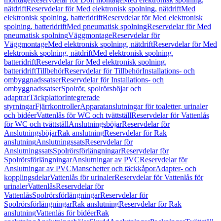
nätdrift
Reservdelar för Med elektronisk spolning, nätdrift
Med
elektronisk spolning, batteridrift
Reservdelar för Med elektronisk
spolning, batteridrift
Med pneumatisk spolning
Reservdelar för Med
pneumatisk spolning
Väggmontage
Reservdelar för
Väggmontage
Med elektronisk spolning, nätdrift
Reservdelar för Med
elektronisk spolning, nätdrift
Med elektronisk spolning,
batteridrift
Reservdelar för Med elektronisk spolning,
batteridrift
Tillbehör
Reservdelar för Tillbehör
Installations- och
ombyggnadssatser
Reservdelar för Installations- och
ombyggnadssatser
Spolrör, spolrörsböjar och
adaptrar
Täckplattor
Integrerade
styrningar
Fjärrkontroller
Apparatanslutningar för toaletter, urinaler
och bidéer
Vattenlås för WC och tvättställ
Reservdelar för Vattenlås
för WC och tvättställ
Anslutningsböjar
Reservdelar för
Anslutningsböjar
Rak anslutning
Reservdelar för Rak
anslutning
Anslutningssats
Reservdelar för
Anslutningssats
Spolrörsförlängningar
Reservdelar för
Spolrörsförlängningar
Anslutningar av PVC
Reservdelar för
Anslutningar av PVC
Manschetter och täckkåpor
Adapter- och
kopplingsdelar
Vattenlås för urinaler
Reservdelar för Vattenlås för
urinaler
Vattenlås
Reservdelar för
Vattenlås
Spolrörsförlängningar
Reservdelar för
Spolrörsförlängningar
Rak anslutning
Reservdelar för Rak
anslutning
Vattenlås för bidéer
Rak