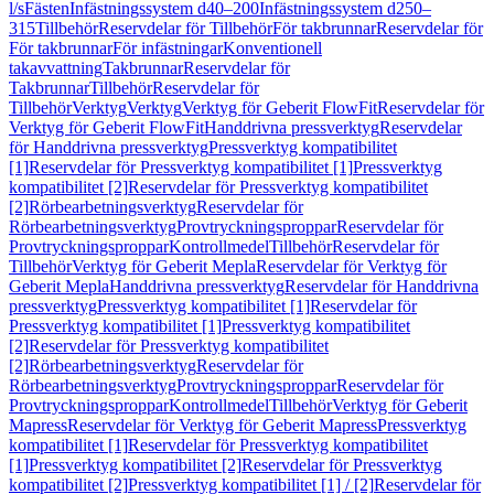
l/s
Fästen
Infästningssystem d40–200
Infästningssystem d250–
315
Tillbehör
Reservdelar för Tillbehör
För takbrunnar
Reservdelar för
För takbrunnar
För infästningar
Konventionell
takavvattning
Takbrunnar
Reservdelar för
Takbrunnar
Tillbehör
Reservdelar för
Tillbehör
Verktyg
Verktyg
Verktyg för Geberit FlowFit
Reservdelar för
Verktyg för Geberit FlowFit
Handdrivna pressverktyg
Reservdelar
för Handdrivna pressverktyg
Pressverktyg kompatibilitet
[1]
Reservdelar för Pressverktyg kompatibilitet [1]
Pressverktyg
kompatibilitet [2]
Reservdelar för Pressverktyg kompatibilitet
[2]
Rörbearbetningsverktyg
Reservdelar för
Rörbearbetningsverktyg
Provtryckningsproppar
Reservdelar för
Provtryckningsproppar
Kontrollmedel
Tillbehör
Reservdelar för
Tillbehör
Verktyg för Geberit Mepla
Reservdelar för Verktyg för
Geberit Mepla
Handdrivna pressverktyg
Reservdelar för Handdrivna
pressverktyg
Pressverktyg kompatibilitet [1]
Reservdelar för
Pressverktyg kompatibilitet [1]
Pressverktyg kompatibilitet
[2]
Reservdelar för Pressverktyg kompatibilitet
[2]
Rörbearbetningsverktyg
Reservdelar för
Rörbearbetningsverktyg
Provtryckningsproppar
Reservdelar för
Provtryckningsproppar
Kontrollmedel
Tillbehör
Verktyg för Geberit
Mapress
Reservdelar för Verktyg för Geberit Mapress
Pressverktyg
kompatibilitet [1]
Reservdelar för Pressverktyg kompatibilitet
[1]
Pressverktyg kompatibilitet [2]
Reservdelar för Pressverktyg
kompatibilitet [2]
Pressverktyg kompatibilitet [1] / [2]
Reservdelar för