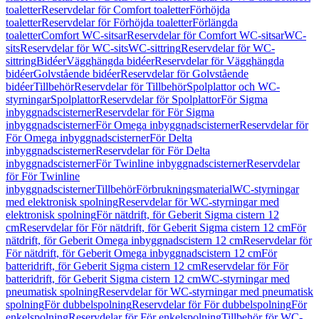
toaletter
Reservdelar för Comfort toaletter
Förhöjda
toaletter
Reservdelar för Förhöjda toaletter
Förlängda
toaletter
Comfort WC-sitsar
Reservdelar för Comfort WC-sitsar
WC-
sits
Reservdelar för WC-sits
WC-sittring
Reservdelar för WC-
sittring
Bidéer
Vägghängda bidéer
Reservdelar för Vägghängda
bidéer
Golvstående bidéer
Reservdelar för Golvstående
bidéer
Tillbehör
Reservdelar för Tillbehör
Spolplattor och WC-
styrningar
Spolplattor
Reservdelar för Spolplattor
För Sigma
inbyggnadscisterner
Reservdelar för För Sigma
inbyggnadscisterner
För Omega inbyggnadscisterner
Reservdelar för
För Omega inbyggnadscisterner
För Delta
inbyggnadscisterner
Reservdelar för För Delta
inbyggnadscisterner
För Twinline inbyggnadscisterner
Reservdelar
för För Twinline
inbyggnadscisterner
Tillbehör
Förbrukningsmaterial
WC-styrningar
med elektronisk spolning
Reservdelar för WC-styrningar med
elektronisk spolning
För nätdrift, för Geberit Sigma cistern 12
cm
Reservdelar för För nätdrift, för Geberit Sigma cistern 12 cm
För
nätdrift, för Geberit Omega inbyggnadscistern 12 cm
Reservdelar för
För nätdrift, för Geberit Omega inbyggnadscistern 12 cm
För
batteridrift, för Geberit Sigma cistern 12 cm
Reservdelar för För
batteridrift, för Geberit Sigma cistern 12 cm
WC-styrningar med
pneumatisk spolning
Reservdelar för WC-styrningar med pneumatisk
spolning
För dubbelspolning
Reservdelar för För dubbelspolning
För
enkelspolning
Reservdelar för För enkelspolning
Tillbehör för WC-