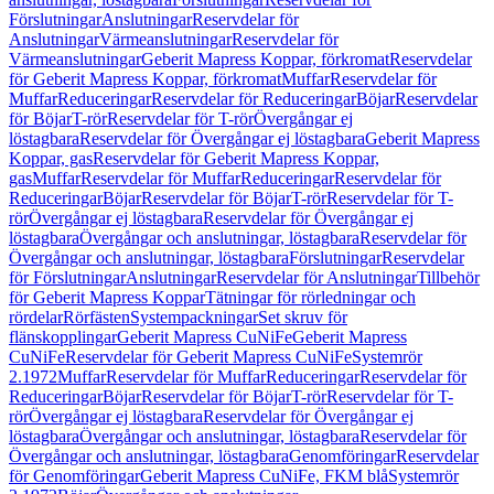
Förslutningar
Anslutningar
Reservdelar för
Anslutningar
Värmeanslutningar
Reservdelar för
Värmeanslutningar
Geberit Mapress Koppar, förkromat
Reservdelar
för Geberit Mapress Koppar, förkromat
Muffar
Reservdelar för
Muffar
Reduceringar
Reservdelar för Reduceringar
Böjar
Reservdelar
för Böjar
T-rör
Reservdelar för T-rör
Övergångar ej
löstagbara
Reservdelar för Övergångar ej löstagbara
Geberit Mapress
Koppar, gas
Reservdelar för Geberit Mapress Koppar,
gas
Muffar
Reservdelar för Muffar
Reduceringar
Reservdelar för
Reduceringar
Böjar
Reservdelar för Böjar
T-rör
Reservdelar för T-
rör
Övergångar ej löstagbara
Reservdelar för Övergångar ej
löstagbara
Övergångar och anslutningar, löstagbara
Reservdelar för
Övergångar och anslutningar, löstagbara
Förslutningar
Reservdelar
för Förslutningar
Anslutningar
Reservdelar för Anslutningar
Tillbehör
för Geberit Mapress Koppar
Tätningar för rörledningar och
rördelar
Rörfästen
Systempackningar
Set skruv för
flänskopplingar
Geberit Mapress CuNiFe
Geberit Mapress
CuNiFe
Reservdelar för Geberit Mapress CuNiFe
Systemrör
2.1972
Muffar
Reservdelar för Muffar
Reduceringar
Reservdelar för
Reduceringar
Böjar
Reservdelar för Böjar
T-rör
Reservdelar för T-
rör
Övergångar ej löstagbara
Reservdelar för Övergångar ej
löstagbara
Övergångar och anslutningar, löstagbara
Reservdelar för
Övergångar och anslutningar, löstagbara
Genomföringar
Reservdelar
för Genomföringar
Geberit Mapress CuNiFe, FKM blå
Systemrör