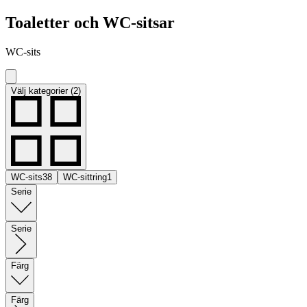
Toaletter och WC-sitsar
WC-sits
Välj kategorier (2)
WC-sits
38
WC-sittring
1
Serie
Serie
Färg
Färg