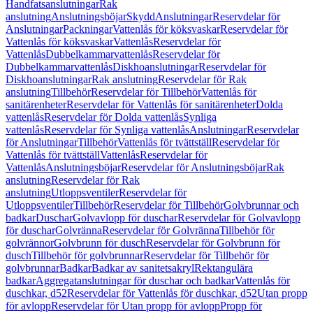
Handfatsanslutningar
Rak
anslutning
Anslutningsböjar
Skydd
Anslutningar
Reservdelar för
Anslutningar
Packningar
Vattenlås för köksvaskar
Reservdelar för
Vattenlås för köksvaskar
Vattenlås
Reservdelar för
Vattenlås
Dubbelkammarvattenlås
Reservdelar för
Dubbelkammarvattenlås
Diskhoanslutningar
Reservdelar för
Diskhoanslutningar
Rak anslutning
Reservdelar för Rak
anslutning
Tillbehör
Reservdelar för Tillbehör
Vattenlås för
sanitärenheter
Reservdelar för Vattenlås för sanitärenheter
Dolda
vattenlås
Reservdelar för Dolda vattenlås
Synliga
vattenlås
Reservdelar för Synliga vattenlås
Anslutningar
Reservdelar
för Anslutningar
Tillbehör
Vattenlås för tvättställ
Reservdelar för
Vattenlås för tvättställ
Vattenlås
Reservdelar för
Vattenlås
Anslutningsböjar
Reservdelar för Anslutningsböjar
Rak
anslutning
Reservdelar för Rak
anslutning
Utloppsventiler
Reservdelar för
Utloppsventiler
Tillbehör
Reservdelar för Tillbehör
Golvbrunnar och
badkar
Duschar
Golvavlopp för duschar
Reservdelar för Golvavlopp
för duschar
Golvränna
Reservdelar för Golvränna
Tillbehör för
golvrännor
Golvbrunn för dusch
Reservdelar för Golvbrunn för
dusch
Tillbehör för golvbrunnar
Reservdelar för Tillbehör för
golvbrunnar
Badkar
Badkar av sanitetsakryl
Rektangulära
badkar
Aggregatanslutningar för duschar och badkar
Vattenlås för
duschkar, d52
Reservdelar för Vattenlås för duschkar, d52
Utan propp
för avlopp
Reservdelar för Utan propp för avlopp
Propp för