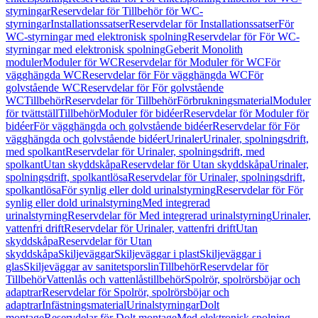
styrningar
Reservdelar för Tillbehör för WC-
styrningar
Installationssatser
Reservdelar för Installationssatser
För
WC-styrningar med elektronisk spolning
Reservdelar för För WC-
styrningar med elektronisk spolning
Geberit Monolith
moduler
Moduler för WC
Reservdelar för Moduler för WC
För
vägghängda WC
Reservdelar för För vägghängda WC
För
golvstående WC
Reservdelar för För golvstående
WC
Tillbehör
Reservdelar för Tillbehör
Förbrukningsmaterial
Moduler
för tvättställ
Tillbehör
Moduler för bidéer
Reservdelar för Moduler för
bidéer
För vägghängda och golvstående bidéer
Reservdelar för För
vägghängda och golvstående bidéer
Urinaler
Urinaler, spolningsdrift,
med spolkant
Reservdelar för Urinaler, spolningsdrift, med
spolkant
Utan skyddskåpa
Reservdelar för Utan skyddskåpa
Urinaler,
spolningsdrift, spolkantlösa
Reservdelar för Urinaler, spolningsdrift,
spolkantlösa
För synlig eller dold urinalstyrning
Reservdelar för För
synlig eller dold urinalstyrning
Med integrerad
urinalstyrning
Reservdelar för Med integrerad urinalstyrning
Urinaler,
vattenfri drift
Reservdelar för Urinaler, vattenfri drift
Utan
skyddskåpa
Reservdelar för Utan
skyddskåpa
Skiljeväggar
Skiljeväggar i plast
Skiljeväggar i
glas
Skiljeväggar av sanitetsporslin
Tillbehör
Reservdelar för
Tillbehör
Vattenlås och vattenlåstillbehör
Spolrör, spolrörsböjar och
adaptrar
Reservdelar för Spolrör, spolrörsböjar och
adaptrar
Infästningsmaterial
Urinalstyrningar
Dolt
montage
Reservdelar för Dolt montage
Med elektronisk spolning,