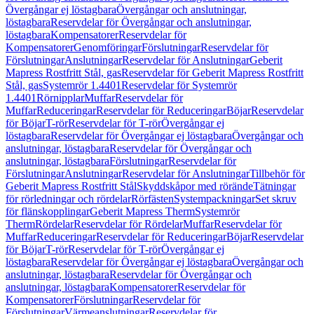
Övergångar ej löstagbara
Övergångar och anslutningar,
löstagbara
Reservdelar för Övergångar och anslutningar,
löstagbara
Kompensatorer
Reservdelar för
Kompensatorer
Genomföringar
Förslutningar
Reservdelar för
Förslutningar
Anslutningar
Reservdelar för Anslutningar
Geberit
Mapress Rostfritt Stål, gas
Reservdelar för Geberit Mapress Rostfritt
Stål, gas
Systemrör 1.4401
Reservdelar för Systemrör
1.4401
Rörnipplar
Muffar
Reservdelar för
Muffar
Reduceringar
Reservdelar för Reduceringar
Böjar
Reservdelar
för Böjar
T-rör
Reservdelar för T-rör
Övergångar ej
löstagbara
Reservdelar för Övergångar ej löstagbara
Övergångar och
anslutningar, löstagbara
Reservdelar för Övergångar och
anslutningar, löstagbara
Förslutningar
Reservdelar för
Förslutningar
Anslutningar
Reservdelar för Anslutningar
Tillbehör för
Geberit Mapress Rostfritt Stål
Skyddskåpor med rörände
Tätningar
för rörledningar och rördelar
Rörfästen
Systempackningar
Set skruv
för flänskopplingar
Geberit Mapress Therm
Systemrör
Therm
Rördelar
Reservdelar för Rördelar
Muffar
Reservdelar för
Muffar
Reduceringar
Reservdelar för Reduceringar
Böjar
Reservdelar
för Böjar
T-rör
Reservdelar för T-rör
Övergångar ej
löstagbara
Reservdelar för Övergångar ej löstagbara
Övergångar och
anslutningar, löstagbara
Reservdelar för Övergångar och
anslutningar, löstagbara
Kompensatorer
Reservdelar för
Kompensatorer
Förslutningar
Reservdelar för
Förslutningar
Värmeanslutningar
Reservdelar för