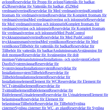
avlopp
Reservdelar för Propp för avlopp
Vattenlås för badkar,
d52
Reservdelar för Vattenlås för badkar, d52
Med
vredmanövrering
Reservdelar för Med vredmanövrering
Komplett
frontsats för vredmanövrering
Reservdelar för Komplett frontsats för
vredmanövrering
Med vredmanövrering och inloppsrör
Reservdelar
för Med vredmanövrering och inloppsrör
Komplett frontsats för
vredmanövrering och inloppsrör
Reservdelar för Komplett frontsats
för vredmanövrering och inloppsrör
Med PushControl
tryckknappsmanövrering
Reservdelar för Med PushControl
tryckknappsmanövrering
Med ventilkonor
Reservdelar för Med
ventilkonor
Tillbehör för vattenlås för badkar
Reservdelar för
Tillbehör för vattenlås för badkar
Anslutningssats
Avstängning för
dolt montage
Reservdelar för Avstängning för dolt
montage
Vattenanslutningar
Installations- och spolsystem
Geberit
Duofix
Systemväggar
Reservdelar för
Systemväggar
Installationssystem
Reservdelar för
Installationssystem
Tillbehör
Reservdelar för
Tillbehör
Installationselement
Reservdelar för
Installationselement
Element för WC
Reservdelar för Element för
WC
Tvättställselement
Reservdelar för
Tvättställselement
Bidéelement
Reservdelar för
Bidéelement
Urinalelement
Reservdelar för Urinalelement
Element för
belastningar
Reservdelar för Element för
belastningar
Tillbehör
Reservdelar för Tillbehör
Synliga
cisterner
Synliga cisterner för WC, av plast
Reservdelar för Synliga