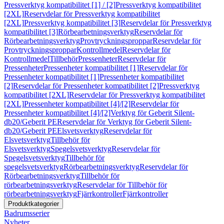
Pressverktyg kompatibilitet [1] / [2]
Pressverktyg kompatibilitet
[2XL]
Reservdelar för Pressverktyg kompatibilitet
[2XL]
Pressverktyg kompatibilitet [3]
Reservdelar för Pressverktyg
kompatibilitet [3]
Rörbearbetningsverktyg
Reservdelar för
Rörbearbetningsverktyg
Provtryckningsproppar
Reservdelar för
Provtryckningsproppar
Kontrollmedel
Reservdelar för
Kontrollmedel
Tillbehör
Pressenheter
Reservdelar för
Pressenheter
Pressenheter kompatibilitet [1]
Reservdelar för
Pressenheter kompatibilitet [1]
Pressenheter kompatibilitet
[2]
Reservdelar för Pressenheter kompatibilitet [2]
Pressverktyg
kompatibilitet [2XL]
Reservdelar för Pressverktyg kompatibilitet
[2XL]
Pressenheter kompatibilitet [4]/[2]
Reservdelar för
Pressenheter kompatibilitet [4]/[2]
Verktyg för Geberit Silent-
db20/Geberit PE
Reservdelar för Verktyg för Geberit Silent-
db20/Geberit PE
Elsvetsverktyg
Reservdelar för
Elsvetsverktyg
Tillbehör för
Elsvetsverktyg
Spegelsvetsverktyg
Reservdelar för
Spegelsvetsverktyg
Tillbehör för
spegelsvetsverktyg
Rörbearbetningsverktyg
Reservdelar för
Rörbearbetningsverktyg
Tillbehör för
rörbearbetningsverktyg
Reservdelar för Tillbehör för
rörbearbetningsverktyg
Fjärrkontroller
Fjärrkontroller
Produktkategorier
Badrumsserier
Nyheter