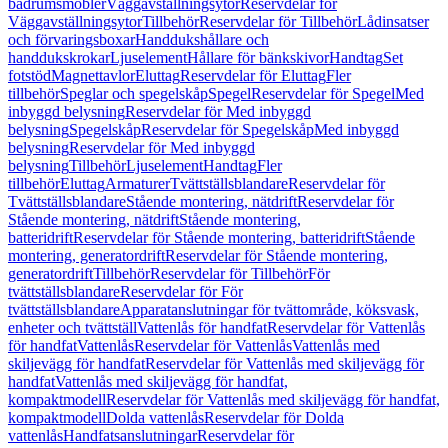
badrumsmöbler
Väggavställningsytor
Reservdelar för
Väggavställningsytor
Tillbehör
Reservdelar för Tillbehör
Lådinsatser
och förvaringsboxar
Handdukshållare och
handdukskrokar
Ljuselement
Hållare för bänkskivor
Handtag
Set
fotstöd
Magnettavlor
Eluttag
Reservdelar för Eluttag
Fler
tillbehör
Speglar och spegelskåp
Spegel
Reservdelar för Spegel
Med
inbyggd belysning
Reservdelar för Med inbyggd
belysning
Spegelskåp
Reservdelar för Spegelskåp
Med inbyggd
belysning
Reservdelar för Med inbyggd
belysning
Tillbehör
Ljuselement
Handtag
Fler
tillbehör
Eluttag
Armaturer
Tvättställsblandare
Reservdelar för
Tvättställsblandare
Stående montering, nätdrift
Reservdelar för
Stående montering, nätdrift
Stående montering,
batteridrift
Reservdelar för Stående montering, batteridrift
Stående
montering, generatordrift
Reservdelar för Stående montering,
generatordrift
Tillbehör
Reservdelar för Tillbehör
För
tvättställsblandare
Reservdelar för För
tvättställsblandare
Apparatanslutningar för tvättområde, köksvask,
enheter och tvättställ
Vattenlås för handfat
Reservdelar för Vattenlås
för handfat
Vattenlås
Reservdelar för Vattenlås
Vattenlås med
skiljevägg för handfat
Reservdelar för Vattenlås med skiljevägg för
handfat
Vattenlås med skiljevägg för handfat,
kompaktmodell
Reservdelar för Vattenlås med skiljevägg för handfat,
kompaktmodell
Dolda vattenlås
Reservdelar för Dolda
vattenlås
Handfatsanslutningar
Reservdelar för