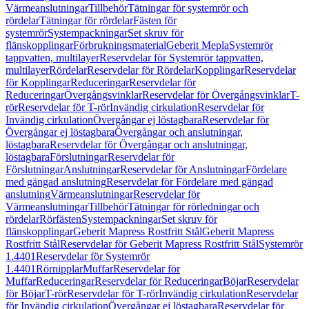
Värmeanslutningar
Tillbehör
Tätningar för systemrör och
rördelar
Tätningar för rördelar
Fästen för
systemrör
Systempackningar
Set skruv för
flänskopplingar
Förbrukningsmaterial
Geberit Mepla
Systemrör
tappvatten, multilayer
Reservdelar för Systemrör tappvatten,
multilayer
Rördelar
Reservdelar för Rördelar
Kopplingar
Reservdelar
för Kopplingar
Reduceringar
Reservdelar för
Reduceringar
Övergångsvinklar
Reservdelar för Övergångsvinklar
T-
rör
Reservdelar för T-rör
Invändig cirkulation
Reservdelar för
Invändig cirkulation
Övergångar ej löstagbara
Reservdelar för
Övergångar ej löstagbara
Övergångar och anslutningar,
löstagbara
Reservdelar för Övergångar och anslutningar,
löstagbara
Förslutningar
Reservdelar för
Förslutningar
Anslutningar
Reservdelar för Anslutningar
Fördelare
med gängad anslutning
Reservdelar för Fördelare med gängad
anslutning
Värmeanslutningar
Reservdelar för
Värmeanslutningar
Tillbehör
Tätningar för rörledningar och
rördelar
Rörfästen
Systempackningar
Set skruv för
flänskopplingar
Geberit Mapress Rostfritt Stål
Geberit Mapress
Rostfritt Stål
Reservdelar för Geberit Mapress Rostfritt Stål
Systemrör
1.4401
Reservdelar för Systemrör
1.4401
Rörnipplar
Muffar
Reservdelar för
Muffar
Reduceringar
Reservdelar för Reduceringar
Böjar
Reservdelar
för Böjar
T-rör
Reservdelar för T-rör
Invändig cirkulation
Reservdelar
för Invändig cirkulation
Övergångar ej löstagbara
Reservdelar för