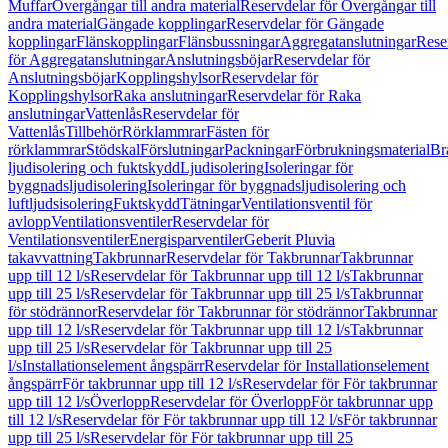
Muffar
Övergångar till andra material
Reservdelar för Övergångar till
andra material
Gängade kopplingar
Reservdelar för Gängade
kopplingar
Flänskopplingar
Flänsbussningar
Aggregatanslutningar
Rese
för Aggregatanslutningar
Anslutningsböjar
Reservdelar för
Anslutningsböjar
Kopplingshylsor
Reservdelar för
Kopplingshylsor
Raka anslutningar
Reservdelar för Raka
anslutningar
Vattenlås
Reservdelar för
Vattenlås
Tillbehör
Rörklammrar
Fästen för
rörklammrar
Stödskal
Förslutningar
Packningar
Förbrukningsmaterial
Br
ljudisolering och fuktskydd
Ljudisolering
Isoleringar för
byggnadsljudisolering
Isoleringar för byggnadsljudisolering och
luftljudsisolering
Fuktskydd
Tätningar
Ventilationsventil för
avlopp
Ventilationsventiler
Reservdelar för
Ventilationsventiler
Energisparventiler
Geberit Pluvia
takavvattning
Takbrunnar
Reservdelar för Takbrunnar
Takbrunnar
upp till 12 l/s
Reservdelar för Takbrunnar upp till 12 l/s
Takbrunnar
upp till 25 l/s
Reservdelar för Takbrunnar upp till 25 l/s
Takbrunnar
för stödrännor
Reservdelar för Takbrunnar för stödrännor
Takbrunnar
upp till 12 l/s
Reservdelar för Takbrunnar upp till 12 l/s
Takbrunnar
upp till 25 l/s
Reservdelar för Takbrunnar upp till 25
l/s
Installationselement ångspärr
Reservdelar för Installationselement
ångspärr
För takbrunnar upp till 12 l/s
Reservdelar för För takbrunnar
upp till 12 l/s
Överlopp
Reservdelar för Överlopp
För takbrunnar upp
till 12 l/s
Reservdelar för För takbrunnar upp till 12 l/s
För takbrunnar
upp till 25 l/s
Reservdelar för För takbrunnar upp till 25