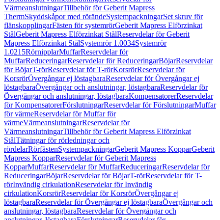
Värmeanslutningar
Tillbehör för Geberit Mapress
Therm
Skyddskåpor med rörände
Systempackningar
Set skruv för
flänskopplingar
Fästen för systemrör
Geberit Mapress Elförzinkat
Stål
Geberit Mapress Elförzinkat Stål
Reservdelar för Geberit
Mapress Elförzinkat Stål
Systemrör 1.0034
Systemrör
1.0215
Rörnipplar
Muffar
Reservdelar för
Muffar
Reduceringar
Reservdelar för Reduceringar
Böjar
Reservdelar
för Böjar
T-rör
Reservdelar för T-rör
Korsrör
Reservdelar för
Korsrör
Övergångar ej löstagbara
Reservdelar för Övergångar ej
löstagbara
Övergångar och anslutningar, löstagbara
Reservdelar för
Övergångar och anslutningar, löstagbara
Kompensatorer
Reservdelar
för Kompensatorer
Förslutningar
Reservdelar för Förslutningar
Muffar
för värme
Reservdelar för Muffar för
värme
Värmeanslutningar
Reservdelar för
Värmeanslutningar
Tillbehör för Geberit Mapress Elförzinkat
Stål
Tätningar för rörledningar och
rördelar
Rörfästen
Systempackningar
Geberit Mapress Koppar
Geberit
Mapress Koppar
Reservdelar för Geberit Mapress
Koppar
Muffar
Reservdelar för Muffar
Reduceringar
Reservdelar för
Reduceringar
Böjar
Reservdelar för Böjar
T-rör
Reservdelar för T-
rör
Invändig cirkulation
Reservdelar för Invändig
cirkulation
Korsrör
Reservdelar för Korsrör
Övergångar ej
löstagbara
Reservdelar för Övergångar ej löstagbara
Övergångar och
anslutningar, löstagbara
Reservdelar för Övergångar och
anslutningar, löstagbara
Förslutningar
Reservdelar för