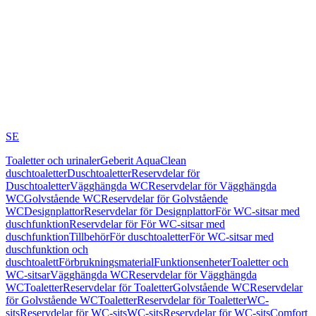
SE
Toaletter och urinaler
Geberit AquaClean
duschtoaletter
Duschtoaletter
Reservdelar för
Duschtoaletter
Vägghängda WC
Reservdelar för Vägghängda
WC
Golvstående WC
Reservdelar för Golvstående
WC
Designplattor
Reservdelar för Designplattor
För WC-sitsar med
duschfunktion
Reservdelar för För WC-sitsar med
duschfunktion
Tillbehör
För duschtoaletter
För WC-sitsar med
duschfunktion och
duschtoalett
Förbrukningsmaterial
Funktionsenheter
Toaletter och
WC-sitsar
Vägghängda WC
Reservdelar för Vägghängda
WC
Toaletter
Reservdelar för Toaletter
Golvstående WC
Reservdelar
för Golvstående WC
Toaletter
Reservdelar för Toaletter
WC-
sits
Reservdelar för WC-sits
WC-sits
Reservdelar för WC-sits
Comfort