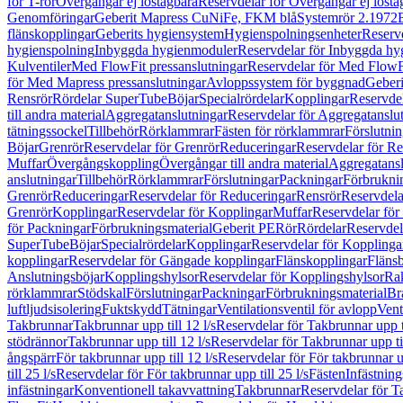
för T-rör
Övergångar ej löstagbara
Reservdelar för Övergångar ej lösta
Genomföringar
Geberit Mapress CuNiFe, FKM blå
Systemrör 2.1972
flänskopplingar
Geberits hygiensystem
Hygienspolningsenheter
Reserv
hygienspolning
Inbyggda hygienmoduler
Reservdelar för Inbyggda h
Kulventiler
Med FlowFit pressanslutningar
Reservdelar för Med FlowFi
för Med Mapress pressanslutningar
Avloppssystem för byggnad
Geberi
Rensrör
Rördelar SuperTube
Böjar
Specialrördelar
Kopplingar
Reservdel
till andra material
Aggregatanslutningar
Reservdelar för Aggregatanslu
tätningssockel
Tillbehör
Rörklammrar
Fästen för rörklammrar
Förslutnin
Böjar
Grenrör
Reservdelar för Grenrör
Reduceringar
Reservdelar för R
Muffar
Övergångskoppling
Övergångar till andra material
Aggregatansl
anslutningar
Tillbehör
Rörklammrar
Förslutningar
Packningar
Förbrukni
Grenrör
Reduceringar
Reservdelar för Reduceringar
Rensrör
Reservdela
Grenrör
Kopplingar
Reservdelar för Kopplingar
Muffar
Reservdelar för
för Packningar
Förbrukningsmaterial
Geberit PE
Rör
Rördelar
Reservdel
SuperTube
Böjar
Specialrördelar
Kopplingar
Reservdelar för Kopplinga
kopplingar
Reservdelar för Gängade kopplingar
Flänskopplingar
Fläns
Anslutningsböjar
Kopplingshylsor
Reservdelar för Kopplingshylsor
Rak
rörklammrar
Stödskal
Förslutningar
Packningar
Förbrukningsmaterial
Br
luftljudsisolering
Fuktskydd
Tätningar
Ventilationsventil för avlopp
Vent
Takbrunnar
Takbrunnar upp till 12 l/s
Reservdelar för Takbrunnar upp ti
stödrännor
Takbrunnar upp till 12 l/s
Reservdelar för Takbrunnar upp til
ångspärr
För takbrunnar upp till 12 l/s
Reservdelar för För takbrunnar up
till 25 l/s
Reservdelar för För takbrunnar upp till 25 l/s
Fästen
Infästnin
infästningar
Konventionell takavvattning
Takbrunnar
Reservdelar för T