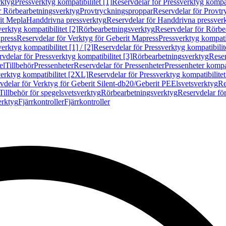
rktyg
Pressverktyg kompatibilitet [1]
Reservdelar för Pressverktyg kompati
r Rörbearbetningsverktyg
Provtryckningsproppar
Reservdelar för Provt
it Mepla
Handdrivna pressverktyg
Reservdelar för Handdrivna pressver
erktyg kompatibilitet [2]
Rörbearbetningsverktyg
Reservdelar för Rörbe
press
Reservdelar för Verktyg för Geberit Mapress
Pressverktyg kompatib
erktyg kompatibilitet [1] / [2]
Reservdelar för Pressverktyg kompatibilitet
vdelar för Pressverktyg kompatibilitet [3]
Rörbearbetningsverktyg
Reser
el
Tillbehör
Pressenheter
Reservdelar för Pressenheter
Pressenheter kompat
erktyg kompatibilitet [2XL]
Reservdelar för Pressverktyg kompatibilite
vdelar för Verktyg för Geberit Silent-db20/Geberit PE
Elsvetsverktyg
Re
Tillbehör för spegelsvetsverktyg
Rörbearbetningsverktyg
Reservdelar fö
erktyg
Fjärrkontroller
Fjärrkontroller