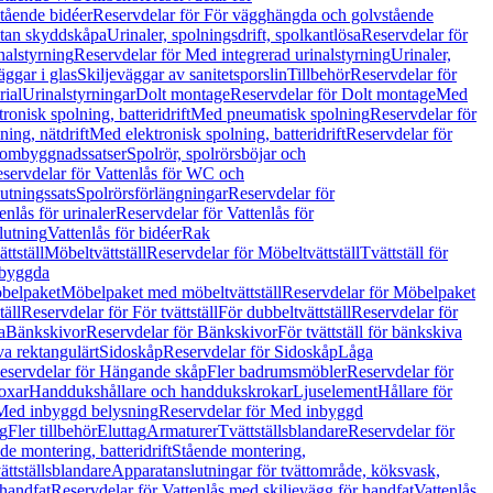
tående bidéer
Reservdelar för För vägghängda och golvstående
Utan skyddskåpa
Urinaler, spolningsdrift, spolkantlösa
Reservdelar för
nalstyrning
Reservdelar för Med integrerad urinalstyrning
Urinaler,
äggar i glas
Skiljeväggar av sanitetsporslin
Tillbehör
Reservdelar för
rial
Urinalstyrningar
Dolt montage
Reservdelar för Dolt montage
Med
onisk spolning, batteridrift
Med pneumatisk spolning
Reservdelar för
ing, nätdrift
Med elektronisk spolning, batteridrift
Reservdelar för
h ombyggnadssatser
Spolrör, spolrörsböjar och
servdelar för Vattenlås för WC och
utningssats
Spolrörsförlängningar
Reservdelar för
enlås för urinaler
Reservdelar för Vattenlås för
lutning
Vattenlås för bidéer
Rak
ttställ
Möbeltvättställ
Reservdelar för Möbeltvättställ
Tvättställ för
nbyggda
belpaket
Möbelpaket med möbeltvättställ
Reservdelar för Möbelpaket
täll
Reservdelar för För tvättställ
För dubbeltvättställ
Reservdelar för
a
Bänkskivor
Reservdelar för Bänkskivor
För tvättställ för bänkskiva
va rektangulärt
Sidoskåp
Reservdelar för Sidoskåp
Låga
eservdelar för Hängande skåp
Fler badrumsmöbler
Reservdelar för
oxar
Handdukshållare och handdukskrokar
Ljuselement
Hållare för
Med inbyggd belysning
Reservdelar för Med inbyggd
g
Fler tillbehör
Eluttag
Armaturer
Tvättställsblandare
Reservdelar för
de montering, batteridrift
Stående montering,
ättställsblandare
Apparatanslutningar för tvättområde, köksvask,
 handfat
Reservdelar för Vattenlås med skiljevägg för handfat
Vattenlås