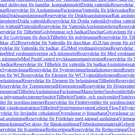
 med skiljevägg för handfat, kompaktmodell
Dolda vattenlås
Reservdelar 
gar
Reservdelar för Anslutningar
Packningar
Vattenlås för köksvaskar
Res
nlås
Diskhoanslutningar
Reservdelar för Diskhoanslutningar
Rak anslutn
tärenheter
Dolda vattenlås
Reservdelar för Dolda vattenlås
Synliga vatten
r tvättställ
Vattenlås
Reservdelar för Vattenlås
Anslutningsböjar
Reservde
ervdelar för Tillbehör
Golvbrunnar och badkar
Duschar
Golvavlopp för 
r för Golvbrunn för dusch
Tillbehör för golvbrunnar
Reservdelar för Til
chkar, d52
Reservdelar för Vattenlås för duschkar, d52
Utan propp för av
vdelar för Vattenlås för badkar, d52
Med vredmanövrering
Reservdelar
ing
Med vredmanövrering och inloppsrör
Reservdelar för Med vredmanö
 inloppsrör
Med PushControl tryckknappsmanövrering
Reservdelar för
r badkar
Reservdelar för Tillbehör för vattenlås för badkar
Anslutningssat
ix
Systemväggar
Reservdelar för Systemväggar
Installationssystem
Reservd
ent för WC
Reservdelar för Element för WC
Tvättställselement
Reservdel
belastningar
Reservdelar för Element för belastningar
Tillbehör
Reservdela
Reservdelar för Toppmonterad
Högmonterad
Reservdelar för Högmonte
 monterad
Tillbehör
Anslutningar
Packningar
Manschetter
Spolventiler
Inb
a inbyggnadscisterner
Spolrör
Tillbehör
Flottör- och spolventiler
Flottörve
iler för porslinscisterner
Reservdelar för Flottörventiler för porslinscister
lätt väggkonstruktion
Tillbehör
Försörjningssystem
Geberit FlowFit
Syst
vdelar för Invändig cirkulation
Övergångar ej löstagbara
Övergångar och
ad anslutning
Reservdelar för Fördelare med gängad anslutning
Värmean
empackningar
Set skruv för flänskopplingar
Förbrukningsmaterial
Geberit
ervdelar för Kopplingar
Reduceringar
Reservdelar för Reduceringar
Öve
ar ej löstagbara
Reservdelar för Övergångar ej löstagbara
Övergångar o