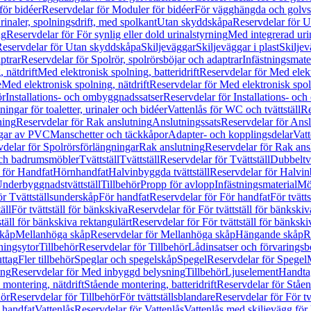
för bidéer
Reservdelar för Moduler för bidéer
För vägghängda och golvs
rinaler, spolningsdrift, med spolkant
Utan skyddskåpa
Reservdelar för 
ng
Reservdelar för För synlig eller dold urinalstyrning
Med integrerad uri
eservdelar för Utan skyddskåpa
Skiljeväggar
Skiljeväggar i plast
Skiljev
ptrar
Reservdelar för Spolrör, spolrörsböjar och adaptrar
Infästningsmate
 nätdrift
Med elektronisk spolning, batteridrift
Reservdelar för Med elektr
e
Med elektronisk spolning, nätdrift
Reservdelar för Med elektronisk spoln
ör
Installations- och ombyggnadssatser
Reservdelar för Installations- oc
ingar för toaletter, urinaler och bidéer
Vattenlås för WC och tvättställ
Re
ning
Reservdelar för Rak anslutning
Anslutningssats
Reservdelar för Ansl
ngar av PVC
Manschetter och täckkåpor
Adapter- och kopplingsdelar
Vatt
delar för Spolrörsförlängningar
Rak anslutning
Reservdelar för Rak ans
 och badrumsmöbler
Tvättställ
Tvättställ
Reservdelar för Tvättställ
Dubbeltvä
 för Handfat
Hörnhandfat
Halvinbyggda tvättställ
Reservdelar för Halvi
Underbyggnadstvättställ
Tillbehör
Propp för avlopp
Infästningsmaterial
Mö
ör Tvättställsunderskåp
För handfat
Reservdelar för För handfat
För tvätts
äll
För tvättställ för bänkskiva
Reservdelar för För tvättställ för bänkskiv
ställ för bänkskiva rektangulärt
Reservdelar för För tvättställ för bänkski
skåp
Mellanhöga skåp
Reservdelar för Mellanhöga skåp
Hängande skåp
R
ningsytor
Tillbehör
Reservdelar för Tillbehör
Lådinsatser och förvaringsb
uttag
Fler tillbehör
Speglar och spegelskåp
Spegel
Reservdelar för Spegel
ing
Reservdelar för Med inbyggd belysning
Tillbehör
Ljuselement
Handta
 montering, nätdrift
Stående montering, batteridrift
Reservdelar för Ståen
hör
Reservdelar för Tillbehör
För tvättställsblandare
Reservdelar för För tv
r handfat
Vattenlås
Reservdelar för Vattenlås
Vattenlås med skiljevägg för