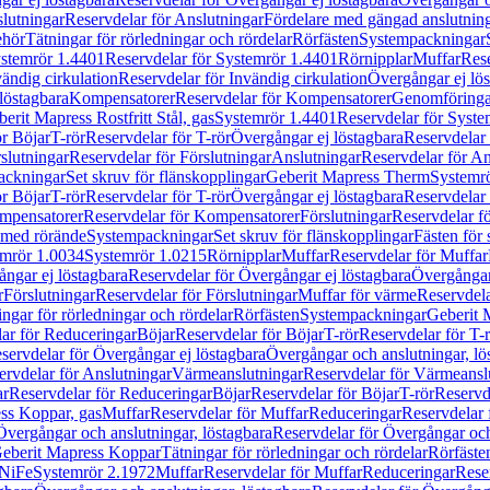
lutningar
Reservdelar för Anslutningar
Fördelare med gängad anslutnin
ehör
Tätningar för rörledningar och rördelar
Rörfästen
Systempackningar
stemrör 1.4401
Reservdelar för Systemrör 1.4401
Rörnipplar
Muffar
Rese
vändig cirkulation
Reservdelar för Invändig cirkulation
Övergångar ej lös
löstagbara
Kompensatorer
Reservdelar för Kompensatorer
Genomföringa
erit Mapress Rostfritt Stål, gas
Systemrör 1.4401
Reservdelar för Syste
ör Böjar
T-rör
Reservdelar för T-rör
Övergångar ej löstagbara
Reservdelar 
slutningar
Reservdelar för Förslutningar
Anslutningar
Reservdelar för An
ackningar
Set skruv för flänskopplingar
Geberit Mapress Therm
Systemr
ör Böjar
T-rör
Reservdelar för T-rör
Övergångar ej löstagbara
Reservdelar 
mpensatorer
Reservdelar för Kompensatorer
Förslutningar
Reservdelar fö
med rörände
Systempackningar
Set skruv för flänskopplingar
Fästen för
mrör 1.0034
Systemrör 1.0215
Rörnipplar
Muffar
Reservdelar för Muffar
ngar ej löstagbara
Reservdelar för Övergångar ej löstagbara
Övergångar 
r
Förslutningar
Reservdelar för Förslutningar
Muffar för värme
Reservdela
ingar för rörledningar och rördelar
Rörfästen
Systempackningar
Geberit 
ar för Reduceringar
Böjar
Reservdelar för Böjar
T-rör
Reservdelar för T-
servdelar för Övergångar ej löstagbara
Övergångar och anslutningar, lö
ervdelar för Anslutningar
Värmeanslutningar
Reservdelar för Värmeansl
ar
Reservdelar för Reduceringar
Böjar
Reservdelar för Böjar
T-rör
Reservde
ess Koppar, gas
Muffar
Reservdelar för Muffar
Reduceringar
Reservdelar 
Övergångar och anslutningar, löstagbara
Reservdelar för Övergångar och
 Geberit Mapress Koppar
Tätningar för rörledningar och rördelar
Rörfäste
uNiFe
Systemrör 2.1972
Muffar
Reservdelar för Muffar
Reduceringar
Rese