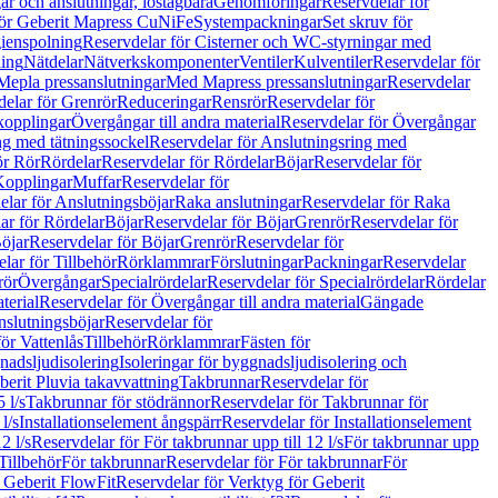
r och anslutningar, löstagbara
Genomföringar
Reservdelar för
för Geberit Mapress CuNiFe
Systempackningar
Set skruv för
ienspolning
Reservdelar för Cisterner och WC-styrningar med
ning
Nätdelar
Nätverkskomponenter
Ventiler
Kulventiler
Reservdelar för
Mepla pressanslutningar
Med Mapress pressanslutningar
Reservdelar
elar för Grenrör
Reduceringar
Rensrör
Reservdelar för
opplingar
Övergångar till andra material
Reservdelar för Övergångar
ng med tätningssockel
Reservdelar för Anslutningsring med
ör Rör
Rördelar
Reservdelar för Rördelar
Böjar
Reservdelar för
Kopplingar
Muffar
Reservdelar för
elar för Anslutningsböjar
Raka anslutningar
Reservdelar för Raka
ar för Rördelar
Böjar
Reservdelar för Böjar
Grenrör
Reservdelar för
öjar
Reservdelar för Böjar
Grenrör
Reservdelar för
lar för Tillbehör
Rörklammrar
Förslutningar
Packningar
Reservdelar
rör
Övergångar
Specialrördelar
Reservdelar för Specialrördelar
Rördelar
terial
Reservdelar för Övergångar till andra material
Gängade
slutningsböjar
Reservdelar för
ör Vattenlås
Tillbehör
Rörklammrar
Fästen för
gnadsljudisolering
Isoleringar för byggnadsljudisolering och
berit Pluvia takavvattning
Takbrunnar
Reservdelar för
 l/s
Takbrunnar för stödrännor
Reservdelar för Takbrunnar för
l/s
Installationselement ångspärr
Reservdelar för Installationselement
2 l/s
Reservdelar för För takbrunnar upp till 12 l/s
För takbrunnar upp
Tillbehör
För takbrunnar
Reservdelar för För takbrunnar
För
 Geberit FlowFit
Reservdelar för Verktyg för Geberit