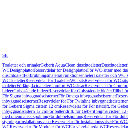
SE
Toaletter och urinaler
Geberit AquaClean duschtoaletter
Duschtoaletter
WC
Designplattor
Reservdelar för Designplattor
För WC-sitsar med du
duschtoalett
Förbrukningsmaterial
Funktionsenheter
Toaletter och WC-s
WC
Toaletter
Reservdelar för Toaletter
WC-sits
Reservdelar för WC-sits
toaletter
Förlängda toaletter
Comfort WC-sitsar
Reservdelar för Comfor
bidéer
Golvstående bidéer
Reservdelar för Golvstående bidéer
Tillbehö
För Sigma inbyggnadscisterner
För Omega inbyggnadscisterner
Reserv
inbyggnadscisterner
Reservdelar för För Twinline inbyggnadscisterner
för Geberit Sigma cistern 12 cm
Reservdelar för För nätdrift, för Gebe
inbyggnadscistern 12 cm
För batteridrift, för Geberit Sigma cistern 12
med pneumatisk spolning
För dubbelspolning
Reservdelar för För dub
styrningar
Installationssatser
Reservdelar för Installationssatser
För WC-s
WC
Reservdelar för Moduler för WC
För vägghängda WC
Reservdela