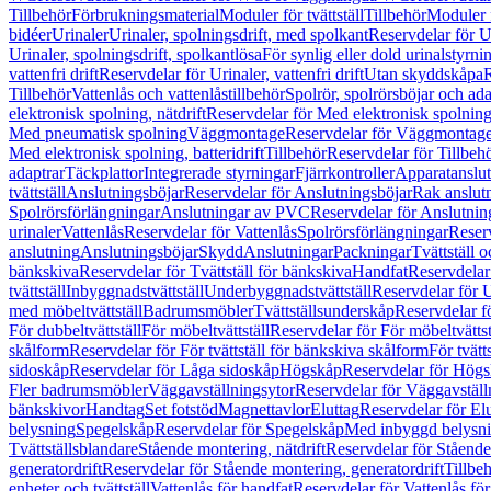
Tillbehör
Förbrukningsmaterial
Moduler för tvättställ
Tillbehör
Moduler 
bidéer
Urinaler
Urinaler, spolningsdrift, med spolkant
Reservdelar för U
Urinaler, spolningsdrift, spolkantlösa
För synlig eller dold urinalstyrni
vattenfri drift
Reservdelar för Urinaler, vattenfri drift
Utan skyddskåpa
R
Tillbehör
Vattenlås och vattenlåstillbehör
Spolrör, spolrörsböjar och ada
elektronisk spolning, nätdrift
Reservdelar för Med elektronisk spolning,
Med pneumatisk spolning
Väggmontage
Reservdelar för Väggmontag
Med elektronisk spolning, batteridrift
Tillbehör
Reservdelar för Tillbeh
adaptrar
Täckplattor
Integrerade styrningar
Fjärrkontroller
Apparatanslutn
tvättställ
Anslutningsböjar
Reservdelar för Anslutningsböjar
Rak anslut
Spolrörsförlängningar
Anslutningar av PVC
Reservdelar för Anslutni
urinaler
Vattenlås
Reservdelar för Vattenlås
Spolrörsförlängningar
Reserv
anslutning
Anslutningsböjar
Skydd
Anslutningar
Packningar
Tvättställ
bänkskiva
Reservdelar för Tvättställ för bänkskiva
Handfat
Reservdelar
tvättställ
Inbyggnadstvättställ
Underbyggnadstvättställ
Reservdelar för 
med möbeltvättställ
Badrumsmöbler
Tvättställsunderskåp
Reservdelar f
För dubbeltvättställ
För möbeltvättställ
Reservdelar för För möbeltvättst
skålform
Reservdelar för För tvättställ för bänkskiva skålform
För tvätt
sidoskåp
Reservdelar för Låga sidoskåp
Högskåp
Reservdelar för Hög
Fler badrumsmöbler
Väggavställningsytor
Reservdelar för Väggavställ
bänkskivor
Handtag
Set fotstöd
Magnettavlor
Eluttag
Reservdelar för El
belysning
Spegelskåp
Reservdelar för Spegelskåp
Med inbyggd belysn
Tvättställsblandare
Stående montering, nätdrift
Reservdelar för Stående
generatordrift
Reservdelar för Stående montering, generatordrift
Tillbe
enheter och tvättställ
Vattenlås för handfat
Reservdelar för Vattenlås fö