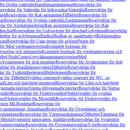
för Dolda vattenlås
Handfatsanslutningar
Reservdelar för
ervdelar för Vattenlås för köksvaskar
Vattenlås
Reservdelar för
ing
Reservdelar för Rak anslutning
Tillbehör
Reservdelar för
lås
Reservdelar för Synliga vattenlås
Anslutningar
Reservdelar för
lar för Anslutningsböjar
Rak anslutning
Reservdelar för Rak
duschar
Reservdelar för Golvavlopp för duschar
Golvränna
Reservdelar
lbehör för golvbrunnar
Badkar
Badkar av sanitetsakryl
Rektangulära
lopp
Reservdelar för Utan propp för avlopp
Propp för
 för Med vredmanövrering
Komplett frontsats för
vrering och inloppsrör
Komplett frontsats för vredmanövrering och
 Med PushControl tryckknappsmanövrering
Med
s
Avstängning för dolt montage
Reservdelar för Avstängning för dolt
elar för Installationssystem
Tillbehör
Reservdelar för
ar för Tvättställselement
Bidéelement
Reservdelar för
r för Tillbehör
Synliga cisterner
Synliga cisterner för WC, av
rad
Lågt och halvhögt monterad
Reservdelar för Lågt och halvhögt
yggnadscisterner
Sigma inbyggnadscisterner
Reservdelar för Sigma
ntiler
Reservdelar för Flottörventiler
Flottörventiler för synliga
ner
Flottörventiler för Monolith
Reservdelar för Flottörventiler för
emrör ML
Rördelar
Reservdelar för
 anslutningar, löstagbara
Reservdelar för Övergångar och
slutningar
Reservdelar för Värmeanslutningar
Tillbehör
Tätningar för
 Mepla
Systemrör tappvatten, multilayer
Reservdelar för Systemrör
rgångsvinklar
Reservdelar för Övergångsvinklar
T-rör
Reservdelar för
ch anslutningar, löstagbara
Reservdelar för Övergångar och