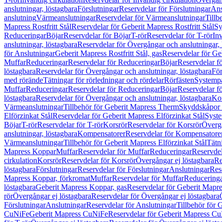
anslutningar, löstagbara
Förslutningar
Reservdelar för Förslutningar
Ans
anslutning
Värmeanslutningar
Reservdelar för Värmeanslutningar
Tillb
Mapress Rostfritt Stål
Reservdelar för Geberit Mapress Rostfritt Stål
Sy
Reduceringar
Böjar
Reservdelar för Böjar
T-rör
Reservdelar för T-rör
In
anslutningar, löstagbara
Reservdelar för Övergångar och anslutningar, 
för Anslutningar
Geberit Mapress Rostfritt Stål, gas
Reservdelar för Geb
Muffar
Reduceringar
Reservdelar för Reduceringar
Böjar
Reservdelar f
löstagbara
Reservdelar för Övergångar och anslutningar, löstagbara
För
med rörände
Tätningar för rörledningar och rördelar
Rörfästen
Systemp
Muffar
Reduceringar
Reservdelar för Reduceringar
Böjar
Reservdelar f
löstagbara
Reservdelar för Övergångar och anslutningar, löstagbara
Ko
Värmeanslutningar
Tillbehör för Geberit Mapress Therm
Skyddskåpor 
Elförzinkat Stål
Reservdelar för Geberit Mapress Elförzinkat Stål
Syste
Böjar
T-rör
Reservdelar för T-rör
Korsrör
Reservdelar för Korsrör
Övergå
anslutningar, löstagbara
Kompensatorer
Reservdelar för Kompensatore
Värmeanslutningar
Tillbehör för Geberit Mapress Elförzinkat Stål
Tätn
Mapress Koppar
Muffar
Reservdelar för Muffar
Reduceringar
Reservdel
cirkulation
Korsrör
Reservdelar för Korsrör
Övergångar ej löstagbara
Re
löstagbara
Förslutningar
Reservdelar för Förslutningar
Anslutningar
Res
Mapress Koppar, förkromat
Muffar
Reservdelar för Muffar
Reducering
löstagbara
Geberit Mapress Koppar, gas
Reservdelar för Geberit Mapr
rör
Övergångar ej löstagbara
Reservdelar för Övergångar ej löstagbara
Förslutningar
Anslutningar
Reservdelar för Anslutningar
Tillbehör för
CuNiFe
Geberit Mapress CuNiFe
Reservdelar för Geberit Mapress C