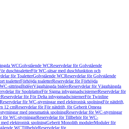
hängda WC
Golvstående WC
Reservdelar för Golvstående
För duschtoaletter
För WC-sitsar med duschfunktion och
delar för Toaletter
Golvstående WC
Reservdelar för Golvstående
rt toaletter
Förhöjda toaletter
Reservdelar för Förhöjda
 WC-sittring
Bidéer
Vägghängda bidéer
Reservdelar för Vägghängda
rvdelar för Spolplattor
För Sigma inbyggnadscisterner
Reservdelar för
r
Reservdelar för För Delta inbyggnadscisterner
För Twinline
Reservdelar för WC-styrningar med elektronisk spolning
För nätdrift,
ern 12 cm
Reservdelar för För nätdrift, för Geberit Omega
tyrningar med pneumatisk spolning
Reservdelar för WC-styrningar
ör för WC-styrningar
Reservdelar för Tillbehör för WC-
 med elektronisk spolning
Geberit Monolith moduler
Moduler för
vstående WC
Tillbehör
Reservdelar för