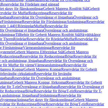
g
Reservdelar för Fördelare med gängad
Set skruv för flänskopplingar
Geberit Mapress Rostfritt Stål
Geberit
rvdelar för Muffar
Reduceringar
Reservdelar för
tagbara
Reservdelar för Övergångar ej löstagbara
Övergångar och
r
Förslutningar
Reservdelar för Förslutningar
Anslutningar
Reservdelar
mrör 1.4401
Rörnipplar
Muffar
Reservdelar för
för Övergångar ej löstagbara
Övergångar och anslutningar,
slutningar
Tillbehör för Geberit Mapress Rostfritt Stål
Skyddskåpor
ör Therm
Rördelar
Reservdelar för Rördelar
Muffar
Reservdelar för
för Övergångar ej löstagbara
Övergångar och anslutningar,
r Förslutningar
Värmeanslutningar
Reservdelar för
 systemrör
Geberit Mapress Elförzinkat Stål
Geberit Mapress
Reduceringar
Reservdelar för Reduceringar
Böjar
Reservdelar för
och anslutningar, löstagbara
Reservdelar för Övergångar och
r för Muffar för värme
Värmeanslutningar
Reservdelar för
Mapress Koppar
Geberit Mapress Koppar
Reservdelar för Geberit
rör
Invändig cirkulation
Reservdelar för Invändig
stagbara
Reservdelar för Övergångar och anslutningar,
utningar
Geberit Mapress Koppar, förkromat
Reservdelar för Geberit
lar för T-rör
Övergångar ej löstagbara
Reservdelar för Övergångar ej
för Reduceringar
Böjar
Reservdelar för Böjar
T-rör
Reservdelar för T-
 anslutningar, löstagbara
Förslutningar
Reservdelar för
n
Systempackningar
Set skruv för flänskopplingar
Geberit Mapress
rvdelar för Reduceringar
Böjar
Reservdelar för Böjar
T-rör
Reservdelar