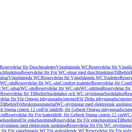
Reservdelar för Duschtoaletter
Vägghängda WC
Reservdelar för Vägg
schfunktion
Reservdelar för För WC-sitsar med duschfunktion
Tillbehör
itsar
Vägghängda WC
Reservdelar för Vägghängda WC
Toaletter
Reserv
WC-sits
Reservdelar för WC-sits
Comfort toaletter
Reservdelar för Comfo
t WC-sitsar
WC-sits
Reservdelar för WC-sits
WC-sittring
Reservdelar för
r
Reservdelar för Tillbehör
Spolplattor och WC-styrningar
Spolplattor
Rese
delar för För Omega inbyggnadscisterner
För Delta inbyggnadscisterne
Tillbehör
Förbrukningsmaterial
WC-styrningar med elektronisk spolning
rit Sigma cistern 12 cm
För nätdrift, för Geberit Omega inbyggnadscist
 cm
Reservdelar för För batteridrift, för Geberit Sigma cistern 12 cm
WC-s
belspolning
För enkelspolning
Reservdelar för För enkelspolning
Tillbeh
tyrningar med elektronisk spolning
Reservdelar för För WC-styrningar
r för För vägghängda WC
För golvstående WC
Reservdelar för För gol