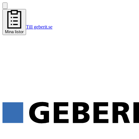
Till geberit.se
Mina listor