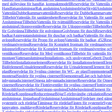
med skiljevägg för handfat, kompaktmodell
Reservdelar för Vattenlås
Handfatsanslutningar
Rak anslutning
Anslutningsböjar
Skydd
Anslutnin
Vattenlås
Dubbelkammarvattenlås
Reservdelar för Dubbelkammarvatte
Tillbehör
Vattenlås för sanitärenheter
Reservdelar för Vattenlås för sani
Anslutningar
Tillbehör
Vattenlås för tvättställ
Reservdelar för Vattenlås fö
anslutning
Utloppsventiler
Reservdelar för Utloppsventiler
Tillbehör
Res
för Golvränna
Tillbehör för golvrännor
Golvbrunn för dusch
Reservdela
badkar
Aggregatanslutningar för duschar och badkar
Vattenlås för dus
avlopp
Reservdelar för Propp för avlopp
Vattenlås för badkar, d52
Reser
vredmanövrering
Reservdelar för Komplett frontsats för vredmanövrer
inloppsrör
Reservdelar för Komplett frontsats för vredmanövrering och
ventilkonor
Reservdelar för Med ventilkonor
Tillbehör för vattenlås fö
montage
Vattenanslutningar
Installations- och spolsystem
Geberit Duof
Tillbehör
Installationselement
Reservdelar för Installationselement
Elem
Bidéelement
Urinalelement
Reservdelar för Urinalelement
Element för 
plast
Reservdelar för Synliga cisterner för WC, av plast
Toppmonterad
monterad
Spolrör för synliga cisterner
Högmonterad
Lågt och halvhögt
inbyggnadscisterner
Omega inbyggnadscisterner
Reservdelar för Omeg
cisterner
Reservdelar för Flottörventiler för synliga cisterner
Flottörvent
Monolith
Spolventiler
Start/stopp-spolning
Dubbelspolning
Element för 
Rördelar
Kopplingar
Reduceringar
Böjar
T-rör
Invändig cirkulation
Reser
anslutningar, löstagbara
Förslutningar
Anslutningar
Fördelare med gäng
systemrör och rördelar
Tätningar för rördelar
Fästen för systemrör
Syst
tappvatten, multilayer
Rördelar
Reservdelar för Rördelar
Kopplingar
Res
T-rör
Invändig cirkulation
Reservdelar för Invändig cirkulation
Övergång