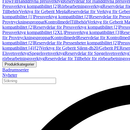
FlowFit
Handdrivna pressverktyg
Reservdelar för Handdrivna pressve
Pressverktyg kompatibilitet [2]
Rörbearbetningsverktyg
Reservdelar fö
Tillbehör
Verktyg för Geberit Mepla
Reservdelar för Verktyg för Geber
kompatibilitet [1]
Pressverktyg kompatibilitet [2]
Reservdelar för Pressv
Provtryckningsproppar
Kontrollmedel
Tillbehör
Verktyg för Geberit Ma
kompatibilitet [2]
Reservdelar för Pressverktyg kompatibilitet [2]
Pressv
Pressverktyg kompatibilitet [2XL]
Pressverktyg kompatibilitet [3]
Reser
för Provtryckningsproppar
Kontrollmedel
Reservdelar för Kontrollmed
kompatibilitet [2]
Reservdelar för Pressenheter kompatibilitet [2]
Pressv
kompatibilitet [4]/[2]
Verktyg för Geberit Silent-db20/Geberit PE
Reser
Elsvetsverktyg
Spegelsvetsverktyg
Reservdelar för Spegelsvetsverktyg
rörbearbetningsverktyg
Reservdelar för Tillbehör för rörbearbetningsv
Produktkategorier
Badrumsserier
Nyheter