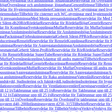
gbara
Övergångar och anslutningar, löstagbara
Reservdelar för Övergånga
Böjar
Övergångar och anslutningar, löstagbara
Genomföringar
Tillbehör 
delar för Hygienspolningsenheter
Cisterner och WC-styrningar med hyg
ygienmoduler
Tillbehör för cisterner och WC-styrningar med hygienspol
t pressanslutningar
Med Mepla pressanslutningar
Reservdelar för Med 
t Silent-db20
Rör
Rördelar
Reservdelar för Rördelar
Böjar
Grenrör
Reservd
ar för Kopplingar
Svetskopplingar
Muffar
Reservdelar för Muffar
Spännk
tningar
Anslutningsböjar
Reservdelar för Anslutningsböjar
Anslutningsri
gar
Packningar
Förbrukningsmaterial
Geberit Silent-PP
Rör
Reservdelar f
educeringar
Rensrör
Reservdelar för Rensrör
Kopplingar
Reservdelar för 
utningar
Reservdelar för Aggregatanslutningar
Anslutningsböjar
Reservd
ngsmaterial
Geberit Silent-Pro
Rör
Reservdelar för Rör
Rördelar
Reservdel
r för Rensrör
Rördelar SuperTube
Reservdelar för Rördelar SuperTube
B
 Muffar
Övergångskoppling
Adaptrar till andra material
Tillbehör
Reservde
ar för Rördelar
Böjar
Grenrör
Reduceringar
Rensrör
Reservdelar för Rens
r
Svetskopplingar
Muffar
Reservdelar för Muffar
Övergångar till andra ma
bussningar
Aggregatanslutningar
Reservdelar för Aggregatanslutningar
An
a anslutningar
Reservdelar för Raka anslutningar
Vattenlås
Reservdelar f
andskydd, ljudisolering och fuktskydd
Ljudisolering
Isoleringar för byg
ilationsventiler
Reservdelar för Ventilationsventiler
Energisparventiler
Ge
ll 12 l/s
Takbrunnar upp till 25 l/s
Reservdelar för Takbrunnar upp till 25
l 12 l/s
Takbrunnar upp till 25 l/s
Reservdelar för Takbrunnar upp till 25 
p till 12 l/s
Överlopp
Reservdelar för Överlopp
För takbrunnar upp till 1
gssystem d40–200
Infästningssystem d250–315
Tillbehör
Reservdelar för 
akbrunnar
Tillbehör
Reservdelar för Tillbehör
Verktyg
Verktyg
Verktyg för