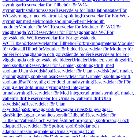
styrningar
Reservdelar för Tillbehör för WC-
styrningar
Installationssatser
Reservdelar för Installationssatser
För
WC-styrningar med elektronisk spolning
Reservdelar för För WC-
styrningar med elektronisk spolning
Geberit Monolith
moduler
Moduler för WC
Reservdelar för Moduler för WC
För
vägghängda WC
Reservdelar för För vägghängda WC
För
golvstående WC
Reservdelar för För golvstående
WC
Tillbehör
Reservdelar för Tillbehör
Förbrukningsmaterial
Moduler
för tvättställ
Tillbehör
Moduler för bidéer
Reservdelar för Moduler för
bidéer
För vägghängda och golvstående bidéer
Reservdelar för För
vägghängda och golvstående bidéer
Urinaler
Urinaler, spolningsdrift,
med spolkant
Reservdelar för Urinaler, spolningsdrift, med
spolkant
Utan skyddskåpa
Reservdelar för Utan skyddskåpa
Urinaler,
spolningsdrift, spolkantlösa
Reservdelar för Urinaler, spolningsdrift,
spolkantlösa
För synlig eller dold urinalstyrning
Reservdelar för För
synlig eller dold urinalstyrning
Med integrerad
urinalstyrning
Reservdelar för Med integrerad urinalstyrning
Urinaler,
vattenfri drift
Reservdelar för Urinaler, vattenfri drift
Utan
skyddskåpa
Reservdelar för Utan
skyddskåpa
Skiljeväggar
Skiljeväggar i plast
Skiljeväggar i
glas
Skiljeväggar av sanitetsporslin
Tillbehör
Reservdelar för
Tillbehör
Vattenlås och vattenlåstillbehör
Spolrör, spolrörsböjar och
adaptrar
Reservdelar för Spolrör, spolrörsböjar och
adaptrar
Infästningsmaterial
Urinalstyrningar
Dolt
montage
Reservdelar för Dolt montage
Med elektronisk spolning,