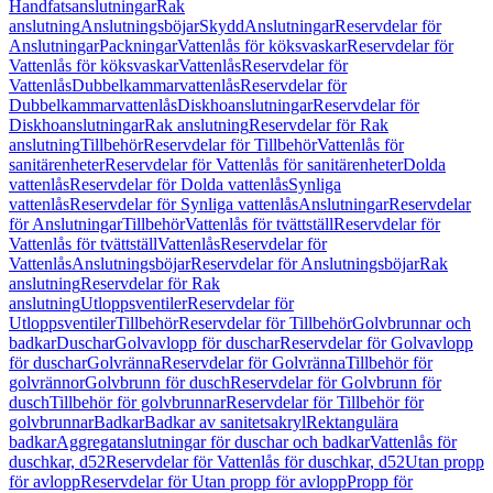
Handfatsanslutningar
Rak
anslutning
Anslutningsböjar
Skydd
Anslutningar
Reservdelar för
Anslutningar
Packningar
Vattenlås för köksvaskar
Reservdelar för
Vattenlås för köksvaskar
Vattenlås
Reservdelar för
Vattenlås
Dubbelkammarvattenlås
Reservdelar för
Dubbelkammarvattenlås
Diskhoanslutningar
Reservdelar för
Diskhoanslutningar
Rak anslutning
Reservdelar för Rak
anslutning
Tillbehör
Reservdelar för Tillbehör
Vattenlås för
sanitärenheter
Reservdelar för Vattenlås för sanitärenheter
Dolda
vattenlås
Reservdelar för Dolda vattenlås
Synliga
vattenlås
Reservdelar för Synliga vattenlås
Anslutningar
Reservdelar
för Anslutningar
Tillbehör
Vattenlås för tvättställ
Reservdelar för
Vattenlås för tvättställ
Vattenlås
Reservdelar för
Vattenlås
Anslutningsböjar
Reservdelar för Anslutningsböjar
Rak
anslutning
Reservdelar för Rak
anslutning
Utloppsventiler
Reservdelar för
Utloppsventiler
Tillbehör
Reservdelar för Tillbehör
Golvbrunnar och
badkar
Duschar
Golvavlopp för duschar
Reservdelar för Golvavlopp
för duschar
Golvränna
Reservdelar för Golvränna
Tillbehör för
golvrännor
Golvbrunn för dusch
Reservdelar för Golvbrunn för
dusch
Tillbehör för golvbrunnar
Reservdelar för Tillbehör för
golvbrunnar
Badkar
Badkar av sanitetsakryl
Rektangulära
badkar
Aggregatanslutningar för duschar och badkar
Vattenlås för
duschkar, d52
Reservdelar för Vattenlås för duschkar, d52
Utan propp
för avlopp
Reservdelar för Utan propp för avlopp
Propp för