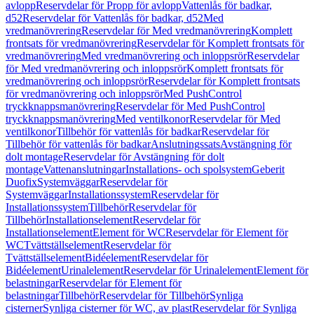
avlopp
Reservdelar för Propp för avlopp
Vattenlås för badkar,
d52
Reservdelar för Vattenlås för badkar, d52
Med
vredmanövrering
Reservdelar för Med vredmanövrering
Komplett
frontsats för vredmanövrering
Reservdelar för Komplett frontsats för
vredmanövrering
Med vredmanövrering och inloppsrör
Reservdelar
för Med vredmanövrering och inloppsrör
Komplett frontsats för
vredmanövrering och inloppsrör
Reservdelar för Komplett frontsats
för vredmanövrering och inloppsrör
Med PushControl
tryckknappsmanövrering
Reservdelar för Med PushControl
tryckknappsmanövrering
Med ventilkonor
Reservdelar för Med
ventilkonor
Tillbehör för vattenlås för badkar
Reservdelar för
Tillbehör för vattenlås för badkar
Anslutningssats
Avstängning för
dolt montage
Reservdelar för Avstängning för dolt
montage
Vattenanslutningar
Installations- och spolsystem
Geberit
Duofix
Systemväggar
Reservdelar för
Systemväggar
Installationssystem
Reservdelar för
Installationssystem
Tillbehör
Reservdelar för
Tillbehör
Installationselement
Reservdelar för
Installationselement
Element för WC
Reservdelar för Element för
WC
Tvättställselement
Reservdelar för
Tvättställselement
Bidéelement
Reservdelar för
Bidéelement
Urinalelement
Reservdelar för Urinalelement
Element för
belastningar
Reservdelar för Element för
belastningar
Tillbehör
Reservdelar för Tillbehör
Synliga
cisterner
Synliga cisterner för WC, av plast
Reservdelar för Synliga