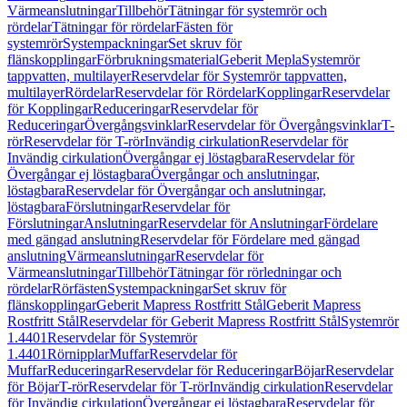
Värmeanslutningar
Tillbehör
Tätningar för systemrör och
rördelar
Tätningar för rördelar
Fästen för
systemrör
Systempackningar
Set skruv för
flänskopplingar
Förbrukningsmaterial
Geberit Mepla
Systemrör
tappvatten, multilayer
Reservdelar för Systemrör tappvatten,
multilayer
Rördelar
Reservdelar för Rördelar
Kopplingar
Reservdelar
för Kopplingar
Reduceringar
Reservdelar för
Reduceringar
Övergångsvinklar
Reservdelar för Övergångsvinklar
T-
rör
Reservdelar för T-rör
Invändig cirkulation
Reservdelar för
Invändig cirkulation
Övergångar ej löstagbara
Reservdelar för
Övergångar ej löstagbara
Övergångar och anslutningar,
löstagbara
Reservdelar för Övergångar och anslutningar,
löstagbara
Förslutningar
Reservdelar för
Förslutningar
Anslutningar
Reservdelar för Anslutningar
Fördelare
med gängad anslutning
Reservdelar för Fördelare med gängad
anslutning
Värmeanslutningar
Reservdelar för
Värmeanslutningar
Tillbehör
Tätningar för rörledningar och
rördelar
Rörfästen
Systempackningar
Set skruv för
flänskopplingar
Geberit Mapress Rostfritt Stål
Geberit Mapress
Rostfritt Stål
Reservdelar för Geberit Mapress Rostfritt Stål
Systemrör
1.4401
Reservdelar för Systemrör
1.4401
Rörnipplar
Muffar
Reservdelar för
Muffar
Reduceringar
Reservdelar för Reduceringar
Böjar
Reservdelar
för Böjar
T-rör
Reservdelar för T-rör
Invändig cirkulation
Reservdelar
för Invändig cirkulation
Övergångar ej löstagbara
Reservdelar för