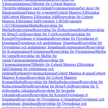
Värmeanslutningar
Tillbehör för Geberit Mapress
Therm
Skyddskåpor med rörände
Systempackningar
Set skruv för
flänskopplingar
Fästen för systemrör
Geberit Mapress Elförzinkat
Stål
Geberit Mapress Elförzinkat Stål
Reservdelar för Geberit
Mapress Elförzinkat Stål
Systemrör 1.0034
Systemrör
1.0215
Rörnipplar
Muffar
Reservdelar för
Muffar
Reduceringar
Reservdelar för Reduceringar
Böjar
Reservdelar
för Böjar
T-rör
Reservdelar för T-rör
Korsrör
Reservdelar för
Korsrör
Övergångar ej löstagbara
Reservdelar för Övergångar ej
löstagbara
Övergångar och anslutningar, löstagbara
Reservdelar för
Övergångar och anslutningar, löstagbara
Kompensatorer
Reservdelar
för Kompensatorer
Förslutningar
Reservdelar för Förslutningar
Muffar
för värme
Reservdelar för Muffar för
värme
Värmeanslutningar
Reservdelar för
Värmeanslutningar
Tillbehör för Geberit Mapress Elförzinkat
Stål
Tätningar för rörledningar och
rördelar
Rörfästen
Systempackningar
Geberit Mapress Koppar
Geberit
Mapress Koppar
Reservdelar för Geberit Mapress
Koppar
Muffar
Reservdelar för Muffar
Reduceringar
Reservdelar för
Reduceringar
Böjar
Reservdelar för Böjar
T-rör
Reservdelar för T-
rör
Invändig cirkulation
Reservdelar för Invändig
cirkulation
Korsrör
Reservdelar för Korsrör
Övergångar ej
löstagbara
Reservdelar för Övergångar ej löstagbara
Övergångar och
anslutningar, löstagbara
Reservdelar för Övergångar och
anslutningar, löstagbara
Förslutningar
Reservdelar för