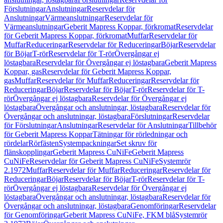
Förslutningar
Anslutningar
Reservdelar för
Anslutningar
Värmeanslutningar
Reservdelar för
Värmeanslutningar
Geberit Mapress Koppar, förkromat
Reservdelar
för Geberit Mapress Koppar, förkromat
Muffar
Reservdelar för
Muffar
Reduceringar
Reservdelar för Reduceringar
Böjar
Reservdelar
för Böjar
T-rör
Reservdelar för T-rör
Övergångar ej
löstagbara
Reservdelar för Övergångar ej löstagbara
Geberit Mapress
Koppar, gas
Reservdelar för Geberit Mapress Koppar,
gas
Muffar
Reservdelar för Muffar
Reduceringar
Reservdelar för
Reduceringar
Böjar
Reservdelar för Böjar
T-rör
Reservdelar för T-
rör
Övergångar ej löstagbara
Reservdelar för Övergångar ej
löstagbara
Övergångar och anslutningar, löstagbara
Reservdelar för
Övergångar och anslutningar, löstagbara
Förslutningar
Reservdelar
för Förslutningar
Anslutningar
Reservdelar för Anslutningar
Tillbehör
för Geberit Mapress Koppar
Tätningar för rörledningar och
rördelar
Rörfästen
Systempackningar
Set skruv för
flänskopplingar
Geberit Mapress CuNiFe
Geberit Mapress
CuNiFe
Reservdelar för Geberit Mapress CuNiFe
Systemrör
2.1972
Muffar
Reservdelar för Muffar
Reduceringar
Reservdelar för
Reduceringar
Böjar
Reservdelar för Böjar
T-rör
Reservdelar för T-
rör
Övergångar ej löstagbara
Reservdelar för Övergångar ej
löstagbara
Övergångar och anslutningar, löstagbara
Reservdelar för
Övergångar och anslutningar, löstagbara
Genomföringar
Reservdelar
för Genomföringar
Geberit Mapress CuNiFe, FKM blå
Systemrör