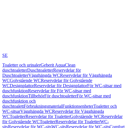
SE
Toaletter och urinaler
Geberit AquaClean
duschtoaletter
Duschtoaletter
Reservdelar för
Duschtoaletter
Vägghängda WC
Reservdelar för Vägghängda
WC
Golvstående WC
Reservdelar för Golvstående
WC
Designplattor
Reservdelar för Designplattor
För WC-sitsar med
duschfunktion
Reservdelar för För WC-sitsar med
duschfunktion
Tillbehör
För duschtoaletter
För WC-sitsar med
duschfunktion och
duschtoalett
Förbrukningsmaterial
Funktionsenheter
Toaletter och
WC-sitsar
Vägghängda WC
Reservdelar för Vägghängda
WC
Toaletter
Reservdelar för Toaletter
Golvstående WC
Reservdelar
för Golvstående WC
Toaletter
Reservdelar för Toaletter
WC-
sits
Reservdelar för WC-sits
WC-sits
Reservdelar för WC-sits
Comfort