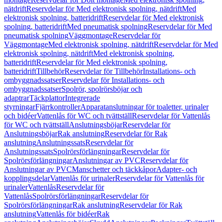
nätdrift
Reservdelar för Med elektronisk spolning, nätdrift
Med
elektronisk spolning, batteridrift
Reservdelar för Med elektronisk
spolning, batteridrift
Med pneumatisk spolning
Reservdelar för Med
pneumatisk spolning
Väggmontage
Reservdelar för
Väggmontage
Med elektronisk spolning, nätdrift
Reservdelar för Med
elektronisk spolning, nätdrift
Med elektronisk spolning,
batteridrift
Reservdelar för Med elektronisk spolning,
batteridrift
Tillbehör
Reservdelar för Tillbehör
Installations- och
ombyggnadssatser
Reservdelar för Installations- och
ombyggnadssatser
Spolrör, spolrörsböjar och
adaptrar
Täckplattor
Integrerade
styrningar
Fjärrkontroller
Apparatanslutningar för toaletter, urinaler
och bidéer
Vattenlås för WC och tvättställ
Reservdelar för Vattenlås
för WC och tvättställ
Anslutningsböjar
Reservdelar för
Anslutningsböjar
Rak anslutning
Reservdelar för Rak
anslutning
Anslutningssats
Reservdelar för
Anslutningssats
Spolrörsförlängningar
Reservdelar för
Spolrörsförlängningar
Anslutningar av PVC
Reservdelar för
Anslutningar av PVC
Manschetter och täckkåpor
Adapter- och
kopplingsdelar
Vattenlås för urinaler
Reservdelar för Vattenlås för
urinaler
Vattenlås
Reservdelar för
Vattenlås
Spolrörsförlängningar
Reservdelar för
Spolrörsförlängningar
Rak anslutning
Reservdelar för Rak
anslutning
Vattenlås för bidéer
Rak