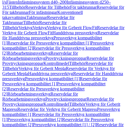
l/s
Fästen
Infästningssystem d40–200
Infästningssystem d250–
315
Tillbehör
Reservdelar för Tillbehör
För takbrunnar
Reservdelar för
För takbrunnar
För infästningar
Konventionell
takavvattning
Takbrunnar
Reservdelar för
Takbrunnar
Tillbehör
Reservdelar för
Tillbehör
Verktyg
Verktyg
Verktyg för Geberit FlowFit
Reservdelar för
Verktyg för Geberit FlowFit
Handdrivna pressverktyg
Reservdelar
för Handdrivna pressverktyg
Pressverktyg kompatibilitet
[1]
Reservdelar för Pressverktyg kompatibilitet [1]
Pressverktyg
kompatibilitet [2]
Reservdelar för Pressverktyg kompatibilitet
[2]
Rörbearbetningsverktyg
Reservdelar för
Rörbearbetningsverktyg
Provtryckningsproppar
Reservdelar för
Provtryckningsproppar
Kontrollmedel
Tillbehör
Reservdelar för
Tillbehör
Verktyg för Geberit Mepla
Reservdelar för Verktyg för
Geberit Mepla
Handdrivna pressverktyg
Reservdelar för Handdrivna
pressverktyg
Pressverktyg kompatibilitet [1]
Reservdelar för
Pressverktyg kompatibilitet [1]
Pressverktyg kompatibilitet
[2]
Reservdelar för Pressverktyg kompatibilitet
[2]
Rörbearbetningsverktyg
Reservdelar för
Rörbearbetningsverktyg
Provtryckningsproppar
Reservdelar för
Provtryckningsproppar
Kontrollmedel
Tillbehör
Verktyg för Geberit
Mapress
Reservdelar för Verktyg för Geberit Mapress
Pressverktyg
kompatibilitet [1]
Reservdelar för Pressverktyg kompatibilitet
[1]
Pressverktyg kompatibilitet [2]
Reservdelar för Pressverktyg
kompatibilitet [2]
Pressverktyg kompatibilitet [1] / [2]
Reservdelar för