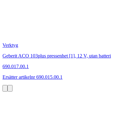
Verktyg
Geberit ACO 103plus pressenhet [1], 12 V, utan batteri
690.017.00.1
Ersätter artikelnr 690.015.00.1