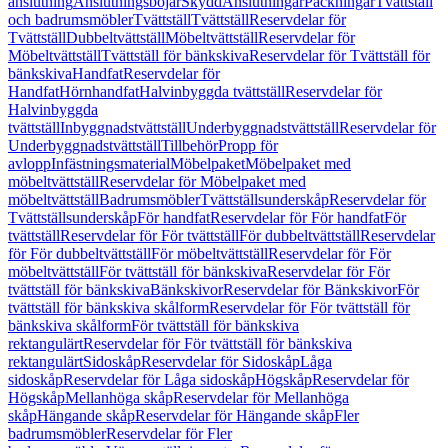
anslutning
Anslutningsböjar
Skydd
Anslutningar
Packningar
Tvättställ
och badrumsmöbler
Tvättställ
Tvättställ
Reservdelar för
Tvättställ
Dubbeltvättställ
Möbeltvättställ
Reservdelar för
Möbeltvättställ
Tvättställ för bänkskiva
Reservdelar för Tvättställ för
bänkskiva
Handfat
Reservdelar för
Handfat
Hörnhandfat
Halvinbyggda tvättställ
Reservdelar för
Halvinbyggda
tvättställ
Inbyggnadstvättställ
Underbyggnadstvättställ
Reservdelar för
Underbyggnadstvättställ
Tillbehör
Propp för
avlopp
Infästningsmaterial
Möbelpaket
Möbelpaket med
möbeltvättställ
Reservdelar för Möbelpaket med
möbeltvättställ
Badrumsmöbler
Tvättställsunderskåp
Reservdelar för
Tvättställsunderskåp
För handfat
Reservdelar för För handfat
För
tvättställ
Reservdelar för För tvättställ
För dubbeltvättställ
Reservdelar
för För dubbeltvättställ
För möbeltvättställ
Reservdelar för För
möbeltvättställ
För tvättställ för bänkskiva
Reservdelar för För
tvättställ för bänkskiva
Bänkskivor
Reservdelar för Bänkskivor
För
tvättställ för bänkskiva skålform
Reservdelar för För tvättställ för
bänkskiva skålform
För tvättställ för bänkskiva
rektangulärt
Reservdelar för För tvättställ för bänkskiva
rektangulärt
Sidoskåp
Reservdelar för Sidoskåp
Låga
sidoskåp
Reservdelar för Låga sidoskåp
Högskåp
Reservdelar för
Högskåp
Mellanhöga skåp
Reservdelar för Mellanhöga
skåp
Hängande skåp
Reservdelar för Hängande skåp
Fler
badrumsmöbler
Reservdelar för Fler