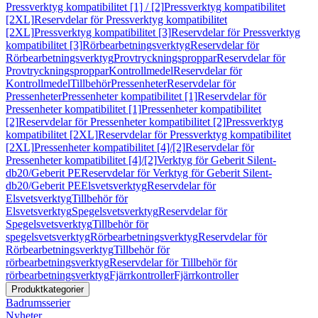
Pressverktyg kompatibilitet [1] / [2]
Pressverktyg kompatibilitet
[2XL]
Reservdelar för Pressverktyg kompatibilitet
[2XL]
Pressverktyg kompatibilitet [3]
Reservdelar för Pressverktyg
kompatibilitet [3]
Rörbearbetningsverktyg
Reservdelar för
Rörbearbetningsverktyg
Provtryckningsproppar
Reservdelar för
Provtryckningsproppar
Kontrollmedel
Reservdelar för
Kontrollmedel
Tillbehör
Pressenheter
Reservdelar för
Pressenheter
Pressenheter kompatibilitet [1]
Reservdelar för
Pressenheter kompatibilitet [1]
Pressenheter kompatibilitet
[2]
Reservdelar för Pressenheter kompatibilitet [2]
Pressverktyg
kompatibilitet [2XL]
Reservdelar för Pressverktyg kompatibilitet
[2XL]
Pressenheter kompatibilitet [4]/[2]
Reservdelar för
Pressenheter kompatibilitet [4]/[2]
Verktyg för Geberit Silent-
db20/Geberit PE
Reservdelar för Verktyg för Geberit Silent-
db20/Geberit PE
Elsvetsverktyg
Reservdelar för
Elsvetsverktyg
Tillbehör för
Elsvetsverktyg
Spegelsvetsverktyg
Reservdelar för
Spegelsvetsverktyg
Tillbehör för
spegelsvetsverktyg
Rörbearbetningsverktyg
Reservdelar för
Rörbearbetningsverktyg
Tillbehör för
rörbearbetningsverktyg
Reservdelar för Tillbehör för
rörbearbetningsverktyg
Fjärrkontroller
Fjärrkontroller
Produktkategorier
Badrumsserier
Nyheter