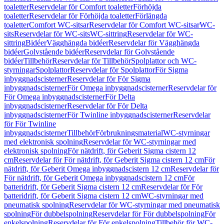
toaletter
Reservdelar för Comfort toaletter
Förhöjda
toaletter
Reservdelar för Förhöjda toaletter
Förlängda
toaletter
Comfort WC-sitsar
Reservdelar för Comfort WC-sitsar
WC-
sits
Reservdelar för WC-sits
WC-sittring
Reservdelar för WC-
sittring
Bidéer
Vägghängda bidéer
Reservdelar för Vägghängda
bidéer
Golvstående bidéer
Reservdelar för Golvstående
bidéer
Tillbehör
Reservdelar för Tillbehör
Spolplattor och WC-
styrningar
Spolplattor
Reservdelar för Spolplattor
För Sigma
inbyggnadscisterner
Reservdelar för För Sigma
inbyggnadscisterner
För Omega inbyggnadscisterner
Reservdelar för
För Omega inbyggnadscisterner
För Delta
inbyggnadscisterner
Reservdelar för För Delta
inbyggnadscisterner
För Twinline inbyggnadscisterner
Reservdelar
för För Twinline
inbyggnadscisterner
Tillbehör
Förbrukningsmaterial
WC-styrningar
med elektronisk spolning
Reservdelar för WC-styrningar med
elektronisk spolning
För nätdrift, för Geberit Sigma cistern 12
cm
Reservdelar för För nätdrift, för Geberit Sigma cistern 12 cm
För
nätdrift, för Geberit Omega inbyggnadscistern 12 cm
Reservdelar för
För nätdrift, för Geberit Omega inbyggnadscistern 12 cm
För
batteridrift, för Geberit Sigma cistern 12 cm
Reservdelar för För
batteridrift, för Geberit Sigma cistern 12 cm
WC-styrningar med
pneumatisk spolning
Reservdelar för WC-styrningar med pneumatisk
spolning
För dubbelspolning
Reservdelar för För dubbelspolning
För
enkelspolning
Reservdelar för För enkelspolning
Tillbehör för WC-