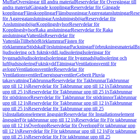
Muffar
Övergångar till andra material
Reservdelar för Övergångar till
andra material
Gängade kopplingar
Reservdelar för Gängade
kopplingar
Flänskopplingar
Flänsbussningar
Aggregatanslutningar
Rese
för Aggregatanslutningar
Anslutningsböjar
Reservdelar för
Anslutningsböjar
Kopplingshylsor
Reservdelar för
Kopplingshylsor
Raka anslutningar
Reservdelar för Raka
anslutningar
Vattenlås
Reservdelar för
Vattenlås
Tillbehör
Rörklammrar
Fästen för
rörklammrar
Stödskal
Förslutningar
Packningar
Förbrukningsmaterial
Br
ljudisolering och fuktskydd
Ljudisolering
Isoleringar för
byggnadsljudisolering
Isoleringar för byggnadsljudisolering och
luftljudsisolering
Fuktskydd
Tätningar
Ventilationsventil för
avlopp
Ventilationsventiler
Reservdelar för
Ventilationsventiler
Energisparventiler
Geberit Pluvia
takavvattning
Takbrunnar
Reservdelar för Takbrunnar
Takbrunnar
upp till 12 l/s
Reservdelar för Takbrunnar upp till 12 l/s
Takbrunnar
upp till 25 l/s
Reservdelar för Takbrunnar upp till 25 l/s
Takbrunnar
för stödrännor
Reservdelar för Takbrunnar för stödrännor
Takbrunnar
upp till 12 l/s
Reservdelar för Takbrunnar upp till 12 l/s
Takbrunnar
upp till 25 l/s
Reservdelar för Takbrunnar upp till 25
l/s
Installationselement ångspärr
Reservdelar för Installationselement
ångspärr
För takbrunnar upp till 12 l/s
Reservdelar för För takbrunnar
upp till 12 l/s
Överlopp
Reservdelar för Överlopp
För takbrunnar upp
till 12 l/s
Reservdelar för För takbrunnar upp till 12 l/s
För takbrunnar
upp till 25 l/s
Reservdelar för För takbrunnar upp till 25