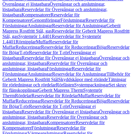
Övergångar ej löstagbara
Övergångar och anslutningar,
löstagbara
Reservdelar för Övergångar och anslutningar,
löstagbara
Kompensatorer
Reservdelar för
Kompensatorer
Genomföringar
Förslutningar
Reservdelar för
Förslutningar
Anslutningar
Reservdelar för Anslutningar
Geberit
Mapress Rostfritt Stål, gas
Reservdelar för Geberit Mapress Rostfritt
Stål, gas
Systemrör 1.4401
Reservdelar för Systemrör
1.4401
Rörnipplar
Muffar
Reservdelar för
Muffar
Reduceringar
Reservdelar för Reduceringar
Böjar
Reservdelar
för Böjar
T-rör
Reservdelar för T-rör
Övergångar ej
löstagbara
Reservdelar för Övergångar ej löstagbara
Övergångar och
anslutningar, löstagbara
Reservdelar för Övergångar och
anslutningar, löstagbara
Förslutningar
Reservdelar för
Förslutningar
Anslutningar
Reservdelar för Anslutningar
Tillbehör för
Geberit Mapress Rostfritt Stål
Skyddskåpor med rörände
Tätningar
för rörledningar och rördelar
Rörfästen
Systempackningar
Set skruv
för flänskopplingar
Geberit Mapress Therm
Systemrör
Therm
Rördelar
Reservdelar för Rördelar
Muffar
Reservdelar för
Muffar
Reduceringar
Reservdelar för Reduceringar
Böjar
Reservdelar
för Böjar
T-rör
Reservdelar för T-rör
Övergångar ej
löstagbara
Reservdelar för Övergångar ej löstagbara
Övergångar och
anslutningar, löstagbara
Reservdelar för Övergångar och
anslutningar, löstagbara
Kompensatorer
Reservdelar för
Kompensatorer
Förslutningar
Reservdelar för
Förslutningar
Värmeanslutningar
Reservdelar för