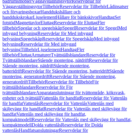
badrumsmöbler
Väggavställningsytor
Reservdelar för
Väggavställningsytor
Tillbehör
Reservdelar för Tillbehör
Lådinsatser
och förvaringsboxar
Handdukshållare och
handdukskrokar
Ljuselement
Hållare för bänkskivor
Handtag
Set
fotstöd
Magnettavlor
Eluttag
Reservdelar för Eluttag
Fler
tillbehör
Speglar och spegelskåp
Spegel
Reservdelar för Spegel
Med
inbyggd belysning
Reservdelar för Med inbyggd
belysning
Spegelskåp
Reservdelar för Spegelskåp
Med inbyggd
belysning
Reservdelar för Med inbyggd
belysning
Tillbehör
Ljuselement
Handtag
Fler
tillbehör
Eluttag
Armaturer
Tvättställsblandare
Reservdelar för
Tvättställsblandare
Stående montering, nätdrift
Reservdelar för
Stående montering, nätdrift
Stående montering,
batteridrift
Reservdelar för Stående montering, batteridrift
Stående
montering, generatordrift
Reservdelar för Stående montering,
generatordrift
Tillbehör
Reservdelar för Tillbehör
För
tvättställsblandare
Reservdelar för För
tvättställsblandare
Apparatanslutningar för tvättområde, köksvask,
enheter och tvättställ
Vattenlås för handfat
Reservdelar för Vattenlås
för handfat
Vattenlås
Reservdelar för Vattenlås
Vattenlås med
skiljevägg för handfat
Reservdelar för Vattenlås med skiljevägg för
handfat
Vattenlås med skiljevägg för handfat,
kompaktmodell
Reservdelar för Vattenlås med skiljevägg för handfat,
kompaktmodell
Dolda vattenlås
Reservdelar för Dolda
vattenlås
Handfatsanslutningar
Reservdelar för