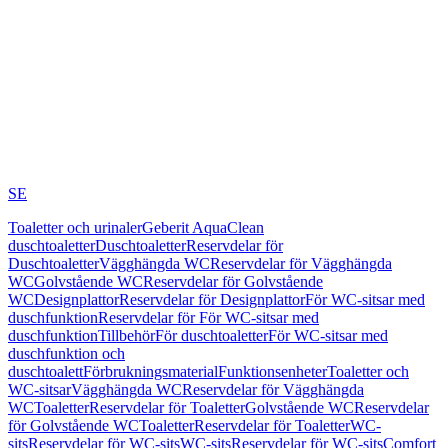
SE
Toaletter och urinaler
Geberit AquaClean
duschtoaletter
Duschtoaletter
Reservdelar för
Duschtoaletter
Vägghängda WC
Reservdelar för Vägghängda
WC
Golvstående WC
Reservdelar för Golvstående
WC
Designplattor
Reservdelar för Designplattor
För WC-sitsar med
duschfunktion
Reservdelar för För WC-sitsar med
duschfunktion
Tillbehör
För duschtoaletter
För WC-sitsar med
duschfunktion och
duschtoalett
Förbrukningsmaterial
Funktionsenheter
Toaletter och
WC-sitsar
Vägghängda WC
Reservdelar för Vägghängda
WC
Toaletter
Reservdelar för Toaletter
Golvstående WC
Reservdelar
för Golvstående WC
Toaletter
Reservdelar för Toaletter
WC-
sits
Reservdelar för WC-sits
WC-sits
Reservdelar för WC-sits
Comfort