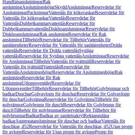
Handfatsanslutningar
Rak
anslutning
Anslutningsböjar
Skydd
Anslutningar
Reservdelar för
Anslutningar
Packningar
Vattenlås för köksvaskar
Reservdelar för
Vattenlås för köksvaskar
Vattenlås
Reservdelar för
Vattenlås
Dubbelkammarvattenlås
Reservdelar för
Dubbelkammarvattenlås
Diskhoanslutningar
Reservdelar för
Diskhoanslutningar
Rak anslutning
Reservdelar för Rak
anslutning
Tillbehör
Reservdelar för Tillbehör
Vattenlås för
sanitärenheter
Reservdelar för Vattenlås för sanitärenheter
Dolda
vattenlås
Reservdelar för Dolda vattenlås
Synliga
vattenlås
Reservdelar för Synliga vattenlås
Anslutningar
Reservdelar
för Anslutningar
Tillbehör
Vattenlås för tvättställ
Reservdelar för
Vattenlås för tvättställ
Vattenlås
Reservdelar för
Vattenlås
Anslutningsböjar
Reservdelar för Anslutningsböjar
Rak
anslutning
Reservdelar för Rak
anslutning
Utloppsventiler
Reservdelar för
Utloppsventiler
Tillbehör
Reservdelar för Tillbehör
Golvbrunnar och
badkar
Duschar
Golvavlopp för duschar
Reservdelar för Golvavlopp
för duschar
Golvränna
Reservdelar för Golvränna
Tillbehör för
golvrännor
Golvbrunn för dusch
Reservdelar för Golvbrunn för
dusch
Tillbehör för golvbrunnar
Reservdelar för Tillbehör för
golvbrunnar
Badkar
Badkar av sanitetsakryl
Rektangulära
badkar
Aggregatanslutningar för duschar och badkar
Vattenlås för
duschkar, d52
Reservdelar för Vattenlås för duschkar, d52
Utan propp
för avlopp
Reservdelar för Utan propp för avlopp
Propp för