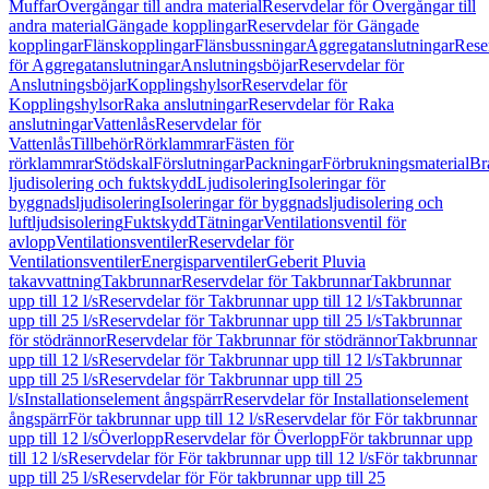
Muffar
Övergångar till andra material
Reservdelar för Övergångar till
andra material
Gängade kopplingar
Reservdelar för Gängade
kopplingar
Flänskopplingar
Flänsbussningar
Aggregatanslutningar
Rese
för Aggregatanslutningar
Anslutningsböjar
Reservdelar för
Anslutningsböjar
Kopplingshylsor
Reservdelar för
Kopplingshylsor
Raka anslutningar
Reservdelar för Raka
anslutningar
Vattenlås
Reservdelar för
Vattenlås
Tillbehör
Rörklammrar
Fästen för
rörklammrar
Stödskal
Förslutningar
Packningar
Förbrukningsmaterial
Br
ljudisolering och fuktskydd
Ljudisolering
Isoleringar för
byggnadsljudisolering
Isoleringar för byggnadsljudisolering och
luftljudsisolering
Fuktskydd
Tätningar
Ventilationsventil för
avlopp
Ventilationsventiler
Reservdelar för
Ventilationsventiler
Energisparventiler
Geberit Pluvia
takavvattning
Takbrunnar
Reservdelar för Takbrunnar
Takbrunnar
upp till 12 l/s
Reservdelar för Takbrunnar upp till 12 l/s
Takbrunnar
upp till 25 l/s
Reservdelar för Takbrunnar upp till 25 l/s
Takbrunnar
för stödrännor
Reservdelar för Takbrunnar för stödrännor
Takbrunnar
upp till 12 l/s
Reservdelar för Takbrunnar upp till 12 l/s
Takbrunnar
upp till 25 l/s
Reservdelar för Takbrunnar upp till 25
l/s
Installationselement ångspärr
Reservdelar för Installationselement
ångspärr
För takbrunnar upp till 12 l/s
Reservdelar för För takbrunnar
upp till 12 l/s
Överlopp
Reservdelar för Överlopp
För takbrunnar upp
till 12 l/s
Reservdelar för För takbrunnar upp till 12 l/s
För takbrunnar
upp till 25 l/s
Reservdelar för För takbrunnar upp till 25