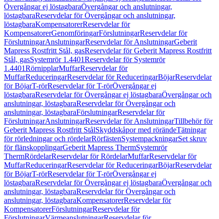
Övergångar ej löstagbara
Övergångar och anslutningar,
löstagbara
Reservdelar för Övergångar och anslutningar,
löstagbara
Kompensatorer
Reservdelar för
Kompensatorer
Genomföringar
Förslutningar
Reservdelar för
Förslutningar
Anslutningar
Reservdelar för Anslutningar
Geberit
Mapress Rostfritt Stål, gas
Reservdelar för Geberit Mapress Rostfritt
Stål, gas
Systemrör 1.4401
Reservdelar för Systemrör
1.4401
Rörnipplar
Muffar
Reservdelar för
Muffar
Reduceringar
Reservdelar för Reduceringar
Böjar
Reservdelar
för Böjar
T-rör
Reservdelar för T-rör
Övergångar ej
löstagbara
Reservdelar för Övergångar ej löstagbara
Övergångar och
anslutningar, löstagbara
Reservdelar för Övergångar och
anslutningar, löstagbara
Förslutningar
Reservdelar för
Förslutningar
Anslutningar
Reservdelar för Anslutningar
Tillbehör för
Geberit Mapress Rostfritt Stål
Skyddskåpor med rörände
Tätningar
för rörledningar och rördelar
Rörfästen
Systempackningar
Set skruv
för flänskopplingar
Geberit Mapress Therm
Systemrör
Therm
Rördelar
Reservdelar för Rördelar
Muffar
Reservdelar för
Muffar
Reduceringar
Reservdelar för Reduceringar
Böjar
Reservdelar
för Böjar
T-rör
Reservdelar för T-rör
Övergångar ej
löstagbara
Reservdelar för Övergångar ej löstagbara
Övergångar och
anslutningar, löstagbara
Reservdelar för Övergångar och
anslutningar, löstagbara
Kompensatorer
Reservdelar för
Kompensatorer
Förslutningar
Reservdelar för
Förslutningar
Värmeanslutningar
Reservdelar för