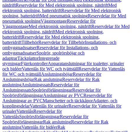
nätdrift
Reservdelar för Med elektronisk spolning, nätdrift
Med
elektronisk spolning, batteridrift
Reservdelar för Med elektronisk
spolning, batteridrift
Med pneumatisk spolning
Reservdelar för Med
pneumatisk spolning
Väggmontage
Reservdelar för
Väggmontage
Med elektronisk spolning, nätdrift
Reservdelar för Med
elektronisk spolning, nätdrift
Med elektronisk spolning,
batteridrift
Reservdelar för Med elektronisk spolning,
batteridrift
Tillbehör
Reservdelar för Tillbehör
Installations- och
ombyggnadssatser
Reservdelar för Installations- och
ombyggnadssatser
Spolrör, spolrörsböjar och
adaptrar
Täckplattor
Integrerade
styrningar
Fjärrkontroller
Apparatanslutningar för toaletter, urinaler
och bidéer
Vattenlås för WC och tvättställ
Reservdelar för Vattenlås
för WC och tvättställ
Anslutningsböjar
Reservdelar för
Anslutningsböjar
Rak anslutning
Reservdelar för Rak
anslutning
Anslutningssats
Reservdelar för
Anslutningssats
Spolrörsförlängningar
Reservdelar för
Spolrörsförlängningar
Anslutningar av PVC
Reservdelar för
Anslutningar av PVC
Manschetter och täckkåpor
Adapter- och
kopplingsdelar
Vattenlås för urinaler
Reservdelar för Vattenlås för
urinaler
Vattenlås
Reservdelar för
Vattenlås
Spolrörsförlängningar
Reservdelar för
Spolrörsförlängningar
Rak anslutning
Reservdelar för Rak
anslutning
Vattenlås för bidéer
Rak