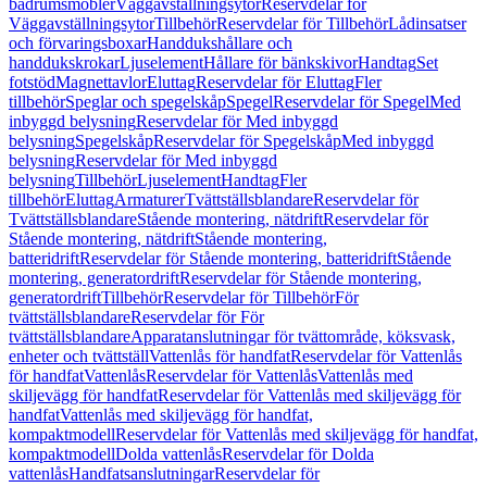
badrumsmöbler
Väggavställningsytor
Reservdelar för
Väggavställningsytor
Tillbehör
Reservdelar för Tillbehör
Lådinsatser
och förvaringsboxar
Handdukshållare och
handdukskrokar
Ljuselement
Hållare för bänkskivor
Handtag
Set
fotstöd
Magnettavlor
Eluttag
Reservdelar för Eluttag
Fler
tillbehör
Speglar och spegelskåp
Spegel
Reservdelar för Spegel
Med
inbyggd belysning
Reservdelar för Med inbyggd
belysning
Spegelskåp
Reservdelar för Spegelskåp
Med inbyggd
belysning
Reservdelar för Med inbyggd
belysning
Tillbehör
Ljuselement
Handtag
Fler
tillbehör
Eluttag
Armaturer
Tvättställsblandare
Reservdelar för
Tvättställsblandare
Stående montering, nätdrift
Reservdelar för
Stående montering, nätdrift
Stående montering,
batteridrift
Reservdelar för Stående montering, batteridrift
Stående
montering, generatordrift
Reservdelar för Stående montering,
generatordrift
Tillbehör
Reservdelar för Tillbehör
För
tvättställsblandare
Reservdelar för För
tvättställsblandare
Apparatanslutningar för tvättområde, köksvask,
enheter och tvättställ
Vattenlås för handfat
Reservdelar för Vattenlås
för handfat
Vattenlås
Reservdelar för Vattenlås
Vattenlås med
skiljevägg för handfat
Reservdelar för Vattenlås med skiljevägg för
handfat
Vattenlås med skiljevägg för handfat,
kompaktmodell
Reservdelar för Vattenlås med skiljevägg för handfat,
kompaktmodell
Dolda vattenlås
Reservdelar för Dolda
vattenlås
Handfatsanslutningar
Reservdelar för