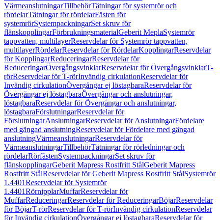
Värmeanslutningar
Tillbehör
Tätningar för systemrör och
rördelar
Tätningar för rördelar
Fästen för
systemrör
Systempackningar
Set skruv för
flänskopplingar
Förbrukningsmaterial
Geberit Mepla
Systemrör
tappvatten, multilayer
Reservdelar för Systemrör tappvatten,
multilayer
Rördelar
Reservdelar för Rördelar
Kopplingar
Reservdelar
för Kopplingar
Reduceringar
Reservdelar för
Reduceringar
Övergångsvinklar
Reservdelar för Övergångsvinklar
T-
rör
Reservdelar för T-rör
Invändig cirkulation
Reservdelar för
Invändig cirkulation
Övergångar ej löstagbara
Reservdelar för
Övergångar ej löstagbara
Övergångar och anslutningar,
löstagbara
Reservdelar för Övergångar och anslutningar,
löstagbara
Förslutningar
Reservdelar för
Förslutningar
Anslutningar
Reservdelar för Anslutningar
Fördelare
med gängad anslutning
Reservdelar för Fördelare med gängad
anslutning
Värmeanslutningar
Reservdelar för
Värmeanslutningar
Tillbehör
Tätningar för rörledningar och
rördelar
Rörfästen
Systempackningar
Set skruv för
flänskopplingar
Geberit Mapress Rostfritt Stål
Geberit Mapress
Rostfritt Stål
Reservdelar för Geberit Mapress Rostfritt Stål
Systemrör
1.4401
Reservdelar för Systemrör
1.4401
Rörnipplar
Muffar
Reservdelar för
Muffar
Reduceringar
Reservdelar för Reduceringar
Böjar
Reservdelar
för Böjar
T-rör
Reservdelar för T-rör
Invändig cirkulation
Reservdelar
för Invändig cirkulation
Övergångar ej löstagbara
Reservdelar för