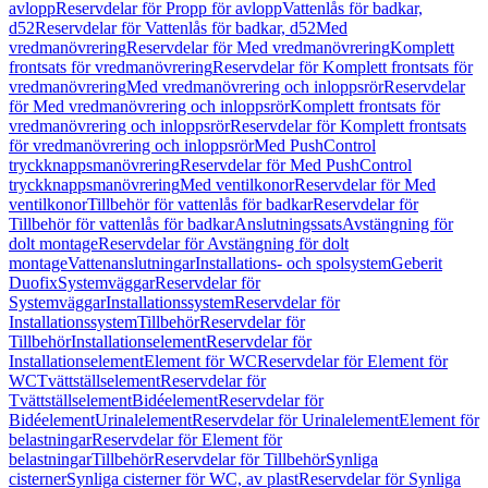
avlopp
Reservdelar för Propp för avlopp
Vattenlås för badkar,
d52
Reservdelar för Vattenlås för badkar, d52
Med
vredmanövrering
Reservdelar för Med vredmanövrering
Komplett
frontsats för vredmanövrering
Reservdelar för Komplett frontsats för
vredmanövrering
Med vredmanövrering och inloppsrör
Reservdelar
för Med vredmanövrering och inloppsrör
Komplett frontsats för
vredmanövrering och inloppsrör
Reservdelar för Komplett frontsats
för vredmanövrering och inloppsrör
Med PushControl
tryckknappsmanövrering
Reservdelar för Med PushControl
tryckknappsmanövrering
Med ventilkonor
Reservdelar för Med
ventilkonor
Tillbehör för vattenlås för badkar
Reservdelar för
Tillbehör för vattenlås för badkar
Anslutningssats
Avstängning för
dolt montage
Reservdelar för Avstängning för dolt
montage
Vattenanslutningar
Installations- och spolsystem
Geberit
Duofix
Systemväggar
Reservdelar för
Systemväggar
Installationssystem
Reservdelar för
Installationssystem
Tillbehör
Reservdelar för
Tillbehör
Installationselement
Reservdelar för
Installationselement
Element för WC
Reservdelar för Element för
WC
Tvättställselement
Reservdelar för
Tvättställselement
Bidéelement
Reservdelar för
Bidéelement
Urinalelement
Reservdelar för Urinalelement
Element för
belastningar
Reservdelar för Element för
belastningar
Tillbehör
Reservdelar för Tillbehör
Synliga
cisterner
Synliga cisterner för WC, av plast
Reservdelar för Synliga