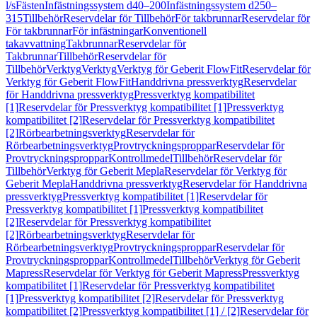
l/s
Fästen
Infästningssystem d40–200
Infästningssystem d250–
315
Tillbehör
Reservdelar för Tillbehör
För takbrunnar
Reservdelar för
För takbrunnar
För infästningar
Konventionell
takavvattning
Takbrunnar
Reservdelar för
Takbrunnar
Tillbehör
Reservdelar för
Tillbehör
Verktyg
Verktyg
Verktyg för Geberit FlowFit
Reservdelar för
Verktyg för Geberit FlowFit
Handdrivna pressverktyg
Reservdelar
för Handdrivna pressverktyg
Pressverktyg kompatibilitet
[1]
Reservdelar för Pressverktyg kompatibilitet [1]
Pressverktyg
kompatibilitet [2]
Reservdelar för Pressverktyg kompatibilitet
[2]
Rörbearbetningsverktyg
Reservdelar för
Rörbearbetningsverktyg
Provtryckningsproppar
Reservdelar för
Provtryckningsproppar
Kontrollmedel
Tillbehör
Reservdelar för
Tillbehör
Verktyg för Geberit Mepla
Reservdelar för Verktyg för
Geberit Mepla
Handdrivna pressverktyg
Reservdelar för Handdrivna
pressverktyg
Pressverktyg kompatibilitet [1]
Reservdelar för
Pressverktyg kompatibilitet [1]
Pressverktyg kompatibilitet
[2]
Reservdelar för Pressverktyg kompatibilitet
[2]
Rörbearbetningsverktyg
Reservdelar för
Rörbearbetningsverktyg
Provtryckningsproppar
Reservdelar för
Provtryckningsproppar
Kontrollmedel
Tillbehör
Verktyg för Geberit
Mapress
Reservdelar för Verktyg för Geberit Mapress
Pressverktyg
kompatibilitet [1]
Reservdelar för Pressverktyg kompatibilitet
[1]
Pressverktyg kompatibilitet [2]
Reservdelar för Pressverktyg
kompatibilitet [2]
Pressverktyg kompatibilitet [1] / [2]
Reservdelar för