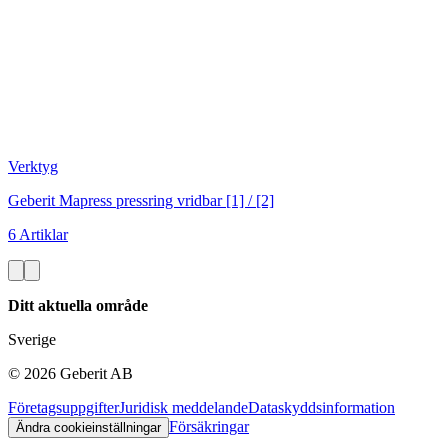
Verktyg
Geberit Mapress pressring vridbar [1] / [2]
6 Artiklar
Ditt aktuella område
Sverige
©
2026
Geberit AB
Företagsuppgifter
Juridisk meddelande
Dataskyddsinformation
Försäkringar
Ändra cookieinställningar