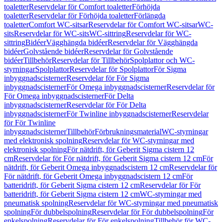
toaletter
Reservdelar för Comfort toaletter
Förhöjda
toaletter
Reservdelar för Förhöjda toaletter
Förlängda
toaletter
Comfort WC-sitsar
Reservdelar för Comfort WC-sitsar
WC-
sits
Reservdelar för WC-sits
WC-sittring
Reservdelar för WC-
sittring
Bidéer
Vägghängda bidéer
Reservdelar för Vägghängda
bidéer
Golvstående bidéer
Reservdelar för Golvstående
bidéer
Tillbehör
Reservdelar för Tillbehör
Spolplattor och WC-
styrningar
Spolplattor
Reservdelar för Spolplattor
För Sigma
inbyggnadscisterner
Reservdelar för För Sigma
inbyggnadscisterner
För Omega inbyggnadscisterner
Reservdelar för
För Omega inbyggnadscisterner
För Delta
inbyggnadscisterner
Reservdelar för För Delta
inbyggnadscisterner
För Twinline inbyggnadscisterner
Reservdelar
för För Twinline
inbyggnadscisterner
Tillbehör
Förbrukningsmaterial
WC-styrningar
med elektronisk spolning
Reservdelar för WC-styrningar med
elektronisk spolning
För nätdrift, för Geberit Sigma cistern 12
cm
Reservdelar för För nätdrift, för Geberit Sigma cistern 12 cm
För
nätdrift, för Geberit Omega inbyggnadscistern 12 cm
Reservdelar för
För nätdrift, för Geberit Omega inbyggnadscistern 12 cm
För
batteridrift, för Geberit Sigma cistern 12 cm
Reservdelar för För
batteridrift, för Geberit Sigma cistern 12 cm
WC-styrningar med
pneumatisk spolning
Reservdelar för WC-styrningar med pneumatisk
spolning
För dubbelspolning
Reservdelar för För dubbelspolning
För
enkelspolning
Reservdelar för För enkelspolning
Tillbehör för WC-