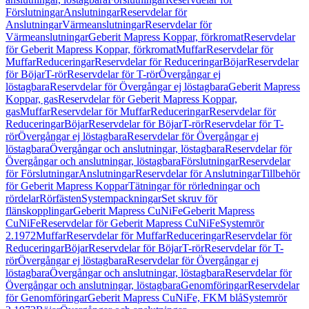
Förslutningar
Anslutningar
Reservdelar för
Anslutningar
Värmeanslutningar
Reservdelar för
Värmeanslutningar
Geberit Mapress Koppar, förkromat
Reservdelar
för Geberit Mapress Koppar, förkromat
Muffar
Reservdelar för
Muffar
Reduceringar
Reservdelar för Reduceringar
Böjar
Reservdelar
för Böjar
T-rör
Reservdelar för T-rör
Övergångar ej
löstagbara
Reservdelar för Övergångar ej löstagbara
Geberit Mapress
Koppar, gas
Reservdelar för Geberit Mapress Koppar,
gas
Muffar
Reservdelar för Muffar
Reduceringar
Reservdelar för
Reduceringar
Böjar
Reservdelar för Böjar
T-rör
Reservdelar för T-
rör
Övergångar ej löstagbara
Reservdelar för Övergångar ej
löstagbara
Övergångar och anslutningar, löstagbara
Reservdelar för
Övergångar och anslutningar, löstagbara
Förslutningar
Reservdelar
för Förslutningar
Anslutningar
Reservdelar för Anslutningar
Tillbehör
för Geberit Mapress Koppar
Tätningar för rörledningar och
rördelar
Rörfästen
Systempackningar
Set skruv för
flänskopplingar
Geberit Mapress CuNiFe
Geberit Mapress
CuNiFe
Reservdelar för Geberit Mapress CuNiFe
Systemrör
2.1972
Muffar
Reservdelar för Muffar
Reduceringar
Reservdelar för
Reduceringar
Böjar
Reservdelar för Böjar
T-rör
Reservdelar för T-
rör
Övergångar ej löstagbara
Reservdelar för Övergångar ej
löstagbara
Övergångar och anslutningar, löstagbara
Reservdelar för
Övergångar och anslutningar, löstagbara
Genomföringar
Reservdelar
för Genomföringar
Geberit Mapress CuNiFe, FKM blå
Systemrör