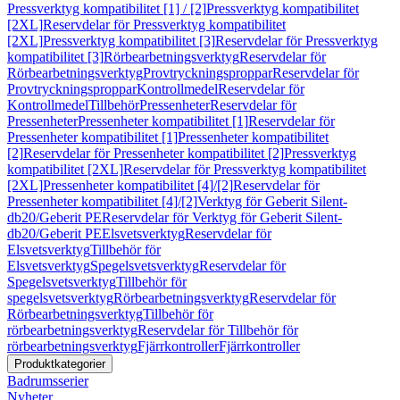
Pressverktyg kompatibilitet [1] / [2]
Pressverktyg kompatibilitet
[2XL]
Reservdelar för Pressverktyg kompatibilitet
[2XL]
Pressverktyg kompatibilitet [3]
Reservdelar för Pressverktyg
kompatibilitet [3]
Rörbearbetningsverktyg
Reservdelar för
Rörbearbetningsverktyg
Provtryckningsproppar
Reservdelar för
Provtryckningsproppar
Kontrollmedel
Reservdelar för
Kontrollmedel
Tillbehör
Pressenheter
Reservdelar för
Pressenheter
Pressenheter kompatibilitet [1]
Reservdelar för
Pressenheter kompatibilitet [1]
Pressenheter kompatibilitet
[2]
Reservdelar för Pressenheter kompatibilitet [2]
Pressverktyg
kompatibilitet [2XL]
Reservdelar för Pressverktyg kompatibilitet
[2XL]
Pressenheter kompatibilitet [4]/[2]
Reservdelar för
Pressenheter kompatibilitet [4]/[2]
Verktyg för Geberit Silent-
db20/Geberit PE
Reservdelar för Verktyg för Geberit Silent-
db20/Geberit PE
Elsvetsverktyg
Reservdelar för
Elsvetsverktyg
Tillbehör för
Elsvetsverktyg
Spegelsvetsverktyg
Reservdelar för
Spegelsvetsverktyg
Tillbehör för
spegelsvetsverktyg
Rörbearbetningsverktyg
Reservdelar för
Rörbearbetningsverktyg
Tillbehör för
rörbearbetningsverktyg
Reservdelar för Tillbehör för
rörbearbetningsverktyg
Fjärrkontroller
Fjärrkontroller
Produktkategorier
Badrumsserier
Nyheter