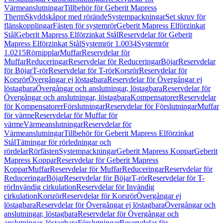
Värmeanslutningar
Tillbehör för Geberit Mapress
Therm
Skyddskåpor med rörände
Systempackningar
Set skruv för
flänskopplingar
Fästen för systemrör
Geberit Mapress Elförzinkat
Stål
Geberit Mapress Elförzinkat Stål
Reservdelar för Geberit
Mapress Elförzinkat Stål
Systemrör 1.0034
Systemrör
1.0215
Rörnipplar
Muffar
Reservdelar för
Muffar
Reduceringar
Reservdelar för Reduceringar
Böjar
Reservdelar
för Böjar
T-rör
Reservdelar för T-rör
Korsrör
Reservdelar för
Korsrör
Övergångar ej löstagbara
Reservdelar för Övergångar ej
löstagbara
Övergångar och anslutningar, löstagbara
Reservdelar för
Övergångar och anslutningar, löstagbara
Kompensatorer
Reservdelar
för Kompensatorer
Förslutningar
Reservdelar för Förslutningar
Muffar
för värme
Reservdelar för Muffar för
värme
Värmeanslutningar
Reservdelar för
Värmeanslutningar
Tillbehör för Geberit Mapress Elförzinkat
Stål
Tätningar för rörledningar och
rördelar
Rörfästen
Systempackningar
Geberit Mapress Koppar
Geberit
Mapress Koppar
Reservdelar för Geberit Mapress
Koppar
Muffar
Reservdelar för Muffar
Reduceringar
Reservdelar för
Reduceringar
Böjar
Reservdelar för Böjar
T-rör
Reservdelar för T-
rör
Invändig cirkulation
Reservdelar för Invändig
cirkulation
Korsrör
Reservdelar för Korsrör
Övergångar ej
löstagbara
Reservdelar för Övergångar ej löstagbara
Övergångar och
anslutningar, löstagbara
Reservdelar för Övergångar och
anslutningar, löstagbara
Förslutningar
Reservdelar för