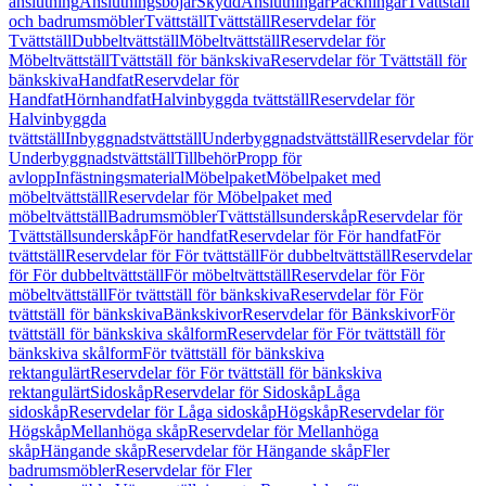
anslutning
Anslutningsböjar
Skydd
Anslutningar
Packningar
Tvättställ
och badrumsmöbler
Tvättställ
Tvättställ
Reservdelar för
Tvättställ
Dubbeltvättställ
Möbeltvättställ
Reservdelar för
Möbeltvättställ
Tvättställ för bänkskiva
Reservdelar för Tvättställ för
bänkskiva
Handfat
Reservdelar för
Handfat
Hörnhandfat
Halvinbyggda tvättställ
Reservdelar för
Halvinbyggda
tvättställ
Inbyggnadstvättställ
Underbyggnadstvättställ
Reservdelar för
Underbyggnadstvättställ
Tillbehör
Propp för
avlopp
Infästningsmaterial
Möbelpaket
Möbelpaket med
möbeltvättställ
Reservdelar för Möbelpaket med
möbeltvättställ
Badrumsmöbler
Tvättställsunderskåp
Reservdelar för
Tvättställsunderskåp
För handfat
Reservdelar för För handfat
För
tvättställ
Reservdelar för För tvättställ
För dubbeltvättställ
Reservdelar
för För dubbeltvättställ
För möbeltvättställ
Reservdelar för För
möbeltvättställ
För tvättställ för bänkskiva
Reservdelar för För
tvättställ för bänkskiva
Bänkskivor
Reservdelar för Bänkskivor
För
tvättställ för bänkskiva skålform
Reservdelar för För tvättställ för
bänkskiva skålform
För tvättställ för bänkskiva
rektangulärt
Reservdelar för För tvättställ för bänkskiva
rektangulärt
Sidoskåp
Reservdelar för Sidoskåp
Låga
sidoskåp
Reservdelar för Låga sidoskåp
Högskåp
Reservdelar för
Högskåp
Mellanhöga skåp
Reservdelar för Mellanhöga
skåp
Hängande skåp
Reservdelar för Hängande skåp
Fler
badrumsmöbler
Reservdelar för Fler