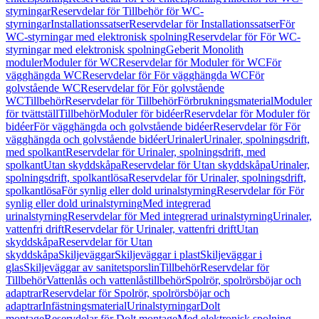
styrningar
Reservdelar för Tillbehör för WC-
styrningar
Installationssatser
Reservdelar för Installationssatser
För
WC-styrningar med elektronisk spolning
Reservdelar för För WC-
styrningar med elektronisk spolning
Geberit Monolith
moduler
Moduler för WC
Reservdelar för Moduler för WC
För
vägghängda WC
Reservdelar för För vägghängda WC
För
golvstående WC
Reservdelar för För golvstående
WC
Tillbehör
Reservdelar för Tillbehör
Förbrukningsmaterial
Moduler
för tvättställ
Tillbehör
Moduler för bidéer
Reservdelar för Moduler för
bidéer
För vägghängda och golvstående bidéer
Reservdelar för För
vägghängda och golvstående bidéer
Urinaler
Urinaler, spolningsdrift,
med spolkant
Reservdelar för Urinaler, spolningsdrift, med
spolkant
Utan skyddskåpa
Reservdelar för Utan skyddskåpa
Urinaler,
spolningsdrift, spolkantlösa
Reservdelar för Urinaler, spolningsdrift,
spolkantlösa
För synlig eller dold urinalstyrning
Reservdelar för För
synlig eller dold urinalstyrning
Med integrerad
urinalstyrning
Reservdelar för Med integrerad urinalstyrning
Urinaler,
vattenfri drift
Reservdelar för Urinaler, vattenfri drift
Utan
skyddskåpa
Reservdelar för Utan
skyddskåpa
Skiljeväggar
Skiljeväggar i plast
Skiljeväggar i
glas
Skiljeväggar av sanitetsporslin
Tillbehör
Reservdelar för
Tillbehör
Vattenlås och vattenlåstillbehör
Spolrör, spolrörsböjar och
adaptrar
Reservdelar för Spolrör, spolrörsböjar och
adaptrar
Infästningsmaterial
Urinalstyrningar
Dolt
montage
Reservdelar för Dolt montage
Med elektronisk spolning,