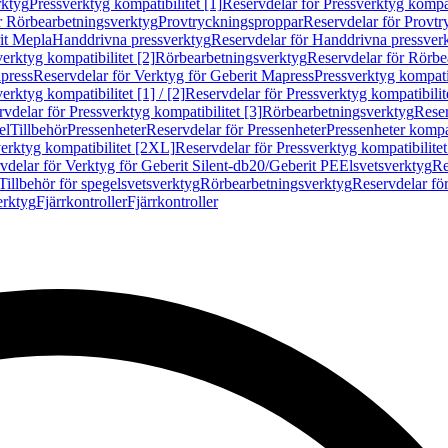
rktyg
Pressverktyg kompatibilitet [1]
Reservdelar för Pressverktyg kompati
r Rörbearbetningsverktyg
Provtryckningsproppar
Reservdelar för Provt
it Mepla
Handdrivna pressverktyg
Reservdelar för Handdrivna pressver
erktyg kompatibilitet [2]
Rörbearbetningsverktyg
Reservdelar för Rörbe
press
Reservdelar för Verktyg för Geberit Mapress
Pressverktyg kompatib
erktyg kompatibilitet [1] / [2]
Reservdelar för Pressverktyg kompatibilitet
vdelar för Pressverktyg kompatibilitet [3]
Rörbearbetningsverktyg
Reser
el
Tillbehör
Pressenheter
Reservdelar för Pressenheter
Pressenheter kompat
erktyg kompatibilitet [2XL]
Reservdelar för Pressverktyg kompatibilite
vdelar för Verktyg för Geberit Silent-db20/Geberit PE
Elsvetsverktyg
Re
Tillbehör för spegelsvetsverktyg
Rörbearbetningsverktyg
Reservdelar fö
erktyg
Fjärrkontroller
Fjärrkontroller