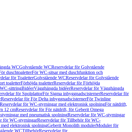
hängda WC
Golvstående WC
Reservdelar för Golvstående
För duschtoaletter
För WC-sitsar med duschfunktion och
delar för Toaletter
Golvstående WC
Reservdelar för Golvstående
rt toaletter
Förhöjda toaletter
Reservdelar för Förhöjda
 WC-sittring
Bidéer
Vägghängda bidéer
Reservdelar för Vägghängda
rvdelar för Spolplattor
För Sigma inbyggnadscisterner
Reservdelar för
r
Reservdelar för För Delta inbyggnadscisterner
För Twinline
Reservdelar för WC-styrningar med elektronisk spolning
För nätdrift,
ern 12 cm
Reservdelar för För nätdrift, för Geberit Omega
tyrningar med pneumatisk spolning
Reservdelar för WC-styrningar
ör för WC-styrningar
Reservdelar för Tillbehör för WC-
 med elektronisk spolning
Geberit Monolith moduler
Moduler för
vstående WC
Tillbehör
Reservdelar för