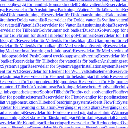
 med skiljevägg för handfat, kompaktmodell
Dolda vattenlås
Reservdelar 
gar
Reservdelar för Anslutningar
Packningar
Vattenlås för köksvaskar
Res
nlås
Diskhoanslutningar
Reservdelar för Diskhoanslutningar
Rak anslutn
tärenheter
Dolda vattenlås
Reservdelar för Dolda vattenlås
Synliga vatten
r tvättställ
Vattenlås
Reservdelar för Vattenlås
Anslutningsböjar
Reservde
ervdelar för Tillbehör
Golvbrunnar och badkar
Duschar
Golvavlopp för 
r för Golvbrunn för dusch
Tillbehör för golvbrunnar
Reservdelar för Til
chkar, d52
Reservdelar för Vattenlås för duschkar, d52
Utan propp för av
vdelar för Vattenlås för badkar, d52
Med vredmanövrering
Reservdelar
ing
Med vredmanövrering och inloppsrör
Reservdelar för Med vredmanö
 inloppsrör
Med PushControl tryckknappsmanövrering
Reservdelar för
r badkar
Reservdelar för Tillbehör för vattenlås för badkar
Anslutningssat
ix
Systemväggar
Reservdelar för Systemväggar
Installationssystem
Reservd
ent för WC
Reservdelar för Element för WC
Tvättställselement
Reservdel
belastningar
Reservdelar för Element för belastningar
Tillbehör
Reservdela
Reservdelar för Toppmonterad
Högmonterad
Reservdelar för Högmonte
 monterad
Tillbehör
Anslutningar
Packningar
Manschetter
Spolventiler
Inb
a inbyggnadscisterner
Spolrör
Tillbehör
Flottör- och spolventiler
Flottörve
iler för porslinscisterner
Reservdelar för Flottörventiler för porslinscister
lätt väggkonstruktion
Tillbehör
Försörjningssystem
Geberit FlowFit
Syst
vdelar för Invändig cirkulation
Övergångar ej löstagbara
Övergångar och
ad anslutning
Reservdelar för Fördelare med gängad anslutning
Värmean
empackningar
Set skruv för flänskopplingar
Förbrukningsmaterial
Geberit
ervdelar för Kopplingar
Reduceringar
Reservdelar för Reduceringar
Öve
ar ej löstagbara
Reservdelar för Övergångar ej löstagbara
Övergångar o