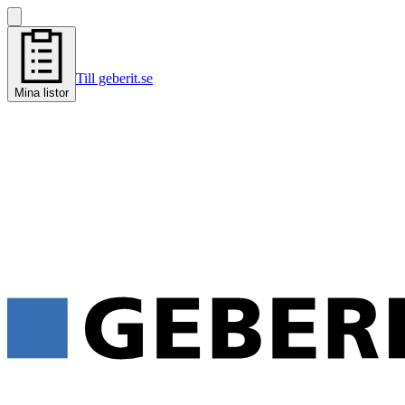
Till geberit.se
Mina listor