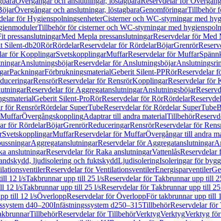
gbara
Övergångar och anslutningar, löstagbara
Reservdelar för Övergånga
Böjar
Övergångar och anslutningar, löstagbara
Genomföringar
Tillbehör 
delar för Hygienspolningsenheter
Cisterner och WC-styrningar med hyg
ygienmoduler
Tillbehör för cisterner och WC-styrningar med hygienspol
t pressanslutningar
Med Mepla pressanslutningar
Reservdelar för Med 
t Silent-db20
Rör
Rördelar
Reservdelar för Rördelar
Böjar
Grenrör
Reservd
ar för Kopplingar
Svetskopplingar
Muffar
Reservdelar för Muffar
Spännk
tningar
Anslutningsböjar
Reservdelar för Anslutningsböjar
Anslutningsri
gar
Packningar
Förbrukningsmaterial
Geberit Silent-PP
Rör
Reservdelar f
educeringar
Rensrör
Reservdelar för Rensrör
Kopplingar
Reservdelar för 
utningar
Reservdelar för Aggregatanslutningar
Anslutningsböjar
Reservd
ngsmaterial
Geberit Silent-Pro
Rör
Reservdelar för Rör
Rördelar
Reservdel
r för Rensrör
Rördelar SuperTube
Reservdelar för Rördelar SuperTube
B
 Muffar
Övergångskoppling
Adaptrar till andra material
Tillbehör
Reservde
ar för Rördelar
Böjar
Grenrör
Reduceringar
Rensrör
Reservdelar för Rens
r
Svetskopplingar
Muffar
Reservdelar för Muffar
Övergångar till andra ma
bussningar
Aggregatanslutningar
Reservdelar för Aggregatanslutningar
An
a anslutningar
Reservdelar för Raka anslutningar
Vattenlås
Reservdelar f
andskydd, ljudisolering och fuktskydd
Ljudisolering
Isoleringar för byg
ilationsventiler
Reservdelar för Ventilationsventiler
Energisparventiler
Ge
ll 12 l/s
Takbrunnar upp till 25 l/s
Reservdelar för Takbrunnar upp till 25
l 12 l/s
Takbrunnar upp till 25 l/s
Reservdelar för Takbrunnar upp till 25 
p till 12 l/s
Överlopp
Reservdelar för Överlopp
För takbrunnar upp till 1
gssystem d40–200
Infästningssystem d250–315
Tillbehör
Reservdelar för 
akbrunnar
Tillbehör
Reservdelar för Tillbehör
Verktyg
Verktyg
Verktyg för