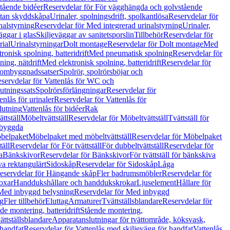
tående bidéer
Reservdelar för För vägghängda och golvstående
Utan skyddskåpa
Urinaler, spolningsdrift, spolkantlösa
Reservdelar för
nalstyrning
Reservdelar för Med integrerad urinalstyrning
Urinaler,
äggar i glas
Skiljeväggar av sanitetsporslin
Tillbehör
Reservdelar för
rial
Urinalstyrningar
Dolt montage
Reservdelar för Dolt montage
Med
onisk spolning, batteridrift
Med pneumatisk spolning
Reservdelar för
ing, nätdrift
Med elektronisk spolning, batteridrift
Reservdelar för
h ombyggnadssatser
Spolrör, spolrörsböjar och
servdelar för Vattenlås för WC och
utningssats
Spolrörsförlängningar
Reservdelar för
enlås för urinaler
Reservdelar för Vattenlås för
lutning
Vattenlås för bidéer
Rak
ttställ
Möbeltvättställ
Reservdelar för Möbeltvättställ
Tvättställ för
nbyggda
belpaket
Möbelpaket med möbeltvättställ
Reservdelar för Möbelpaket
täll
Reservdelar för För tvättställ
För dubbeltvättställ
Reservdelar för
a
Bänkskivor
Reservdelar för Bänkskivor
För tvättställ för bänkskiva
va rektangulärt
Sidoskåp
Reservdelar för Sidoskåp
Låga
eservdelar för Hängande skåp
Fler badrumsmöbler
Reservdelar för
oxar
Handdukshållare och handdukskrokar
Ljuselement
Hållare för
Med inbyggd belysning
Reservdelar för Med inbyggd
g
Fler tillbehör
Eluttag
Armaturer
Tvättställsblandare
Reservdelar för
de montering, batteridrift
Stående montering,
ättställsblandare
Apparatanslutningar för tvättområde, köksvask,
 handfat
Reservdelar för Vattenlås med skiljevägg för handfat
Vattenlås