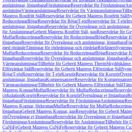
anslutningar, löstagbara
Förslutningar
Reservdelar för Förslutningar
Ans
anslutning
Värmeanslutningar
Reservdelar för Värmeanslutningar
Tillb
Mapress Rostfritt Stål
Reservdelar för Geberit Mapress Rostfritt Stål
Sy
Reduceringar
Böjar
Reservdelar för Böjar
T-rör
Reservdelar för T-rör
In
anslutningar, löstagbara
Reservdelar för Övergångar och anslutningar, 
för Anslutningar
Geberit Mapress Rostfritt Stål, gas
Reservdelar för Geb
Muffar
Reduceringar
Reservdelar för Reduceringar
Böjar
Reservdelar f
löstagbara
Reservdelar för Övergångar och anslutningar, löstagbara
För
med rörände
Tätningar för rörledningar och rördelar
Rörfästen
Systemp
Muffar
Reduceringar
Reservdelar för Reduceringar
Böjar
Reservdelar f
löstagbara
Reservdelar för Övergångar och anslutningar, löstagbara
Ko
Värmeanslutningar
Tillbehör för Geberit Mapress Therm
Skyddskåpor 
Elförzinkat Stål
Reservdelar för Geberit Mapress Elförzinkat Stål
Syste
Böjar
T-rör
Reservdelar för T-rör
Korsrör
Reservdelar för Korsrör
Övergå
anslutningar, löstagbara
Kompensatorer
Reservdelar för Kompensatore
Värmeanslutningar
Tillbehör för Geberit Mapress Elförzinkat Stål
Tätn
Mapress Koppar
Muffar
Reservdelar för Muffar
Reduceringar
Reservdel
cirkulation
Korsrör
Reservdelar för Korsrör
Övergångar ej löstagbara
Re
löstagbara
Förslutningar
Reservdelar för Förslutningar
Anslutningar
Res
Mapress Koppar, förkromat
Muffar
Reservdelar för Muffar
Reducering
löstagbara
Geberit Mapress Koppar, gas
Reservdelar för Geberit Mapr
rör
Övergångar ej löstagbara
Reservdelar för Övergångar ej löstagbara
Förslutningar
Anslutningar
Reservdelar för Anslutningar
Tillbehör för
CuNiFe
Geberit Mapress CuNiFe
Reservdelar för Geberit Mapress C