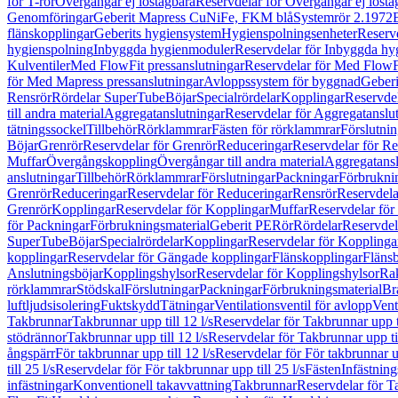
för T-rör
Övergångar ej löstagbara
Reservdelar för Övergångar ej lösta
Genomföringar
Geberit Mapress CuNiFe, FKM blå
Systemrör 2.1972
flänskopplingar
Geberits hygiensystem
Hygienspolningsenheter
Reserv
hygienspolning
Inbyggda hygienmoduler
Reservdelar för Inbyggda h
Kulventiler
Med FlowFit pressanslutningar
Reservdelar för Med FlowFi
för Med Mapress pressanslutningar
Avloppssystem för byggnad
Geberi
Rensrör
Rördelar SuperTube
Böjar
Specialrördelar
Kopplingar
Reservdel
till andra material
Aggregatanslutningar
Reservdelar för Aggregatanslu
tätningssockel
Tillbehör
Rörklammrar
Fästen för rörklammrar
Förslutnin
Böjar
Grenrör
Reservdelar för Grenrör
Reduceringar
Reservdelar för R
Muffar
Övergångskoppling
Övergångar till andra material
Aggregatansl
anslutningar
Tillbehör
Rörklammrar
Förslutningar
Packningar
Förbrukni
Grenrör
Reduceringar
Reservdelar för Reduceringar
Rensrör
Reservdela
Grenrör
Kopplingar
Reservdelar för Kopplingar
Muffar
Reservdelar för
för Packningar
Förbrukningsmaterial
Geberit PE
Rör
Rördelar
Reservdel
SuperTube
Böjar
Specialrördelar
Kopplingar
Reservdelar för Kopplinga
kopplingar
Reservdelar för Gängade kopplingar
Flänskopplingar
Fläns
Anslutningsböjar
Kopplingshylsor
Reservdelar för Kopplingshylsor
Rak
rörklammrar
Stödskal
Förslutningar
Packningar
Förbrukningsmaterial
Br
luftljudsisolering
Fuktskydd
Tätningar
Ventilationsventil för avlopp
Vent
Takbrunnar
Takbrunnar upp till 12 l/s
Reservdelar för Takbrunnar upp ti
stödrännor
Takbrunnar upp till 12 l/s
Reservdelar för Takbrunnar upp til
ångspärr
För takbrunnar upp till 12 l/s
Reservdelar för För takbrunnar up
till 25 l/s
Reservdelar för För takbrunnar upp till 25 l/s
Fästen
Infästnin
infästningar
Konventionell takavvattning
Takbrunnar
Reservdelar för T