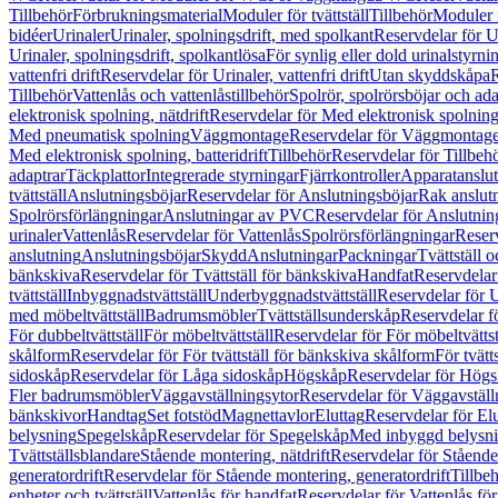
Tillbehör
Förbrukningsmaterial
Moduler för tvättställ
Tillbehör
Moduler 
bidéer
Urinaler
Urinaler, spolningsdrift, med spolkant
Reservdelar för U
Urinaler, spolningsdrift, spolkantlösa
För synlig eller dold urinalstyrni
vattenfri drift
Reservdelar för Urinaler, vattenfri drift
Utan skyddskåpa
R
Tillbehör
Vattenlås och vattenlåstillbehör
Spolrör, spolrörsböjar och ada
elektronisk spolning, nätdrift
Reservdelar för Med elektronisk spolning,
Med pneumatisk spolning
Väggmontage
Reservdelar för Väggmontag
Med elektronisk spolning, batteridrift
Tillbehör
Reservdelar för Tillbeh
adaptrar
Täckplattor
Integrerade styrningar
Fjärrkontroller
Apparatanslutn
tvättställ
Anslutningsböjar
Reservdelar för Anslutningsböjar
Rak anslut
Spolrörsförlängningar
Anslutningar av PVC
Reservdelar för Anslutni
urinaler
Vattenlås
Reservdelar för Vattenlås
Spolrörsförlängningar
Reserv
anslutning
Anslutningsböjar
Skydd
Anslutningar
Packningar
Tvättställ
bänkskiva
Reservdelar för Tvättställ för bänkskiva
Handfat
Reservdelar
tvättställ
Inbyggnadstvättställ
Underbyggnadstvättställ
Reservdelar för 
med möbeltvättställ
Badrumsmöbler
Tvättställsunderskåp
Reservdelar f
För dubbeltvättställ
För möbeltvättställ
Reservdelar för För möbeltvättst
skålform
Reservdelar för För tvättställ för bänkskiva skålform
För tvätt
sidoskåp
Reservdelar för Låga sidoskåp
Högskåp
Reservdelar för Hög
Fler badrumsmöbler
Väggavställningsytor
Reservdelar för Väggavställ
bänkskivor
Handtag
Set fotstöd
Magnettavlor
Eluttag
Reservdelar för El
belysning
Spegelskåp
Reservdelar för Spegelskåp
Med inbyggd belysn
Tvättställsblandare
Stående montering, nätdrift
Reservdelar för Stående
generatordrift
Reservdelar för Stående montering, generatordrift
Tillbe
enheter och tvättställ
Vattenlås för handfat
Reservdelar för Vattenlås fö