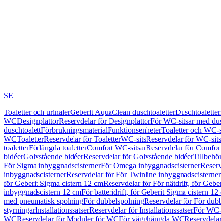
SE
Toaletter och urinaler
Geberit AquaClean duschtoaletter
Duschtoaletter
WC
Designplattor
Reservdelar för Designplattor
För WC-sitsar med du
duschtoalett
Förbrukningsmaterial
Funktionsenheter
Toaletter och WC-s
WC
Toaletter
Reservdelar för Toaletter
WC-sits
Reservdelar för WC-sits
toaletter
Förlängda toaletter
Comfort WC-sitsar
Reservdelar för Comfor
bidéer
Golvstående bidéer
Reservdelar för Golvstående bidéer
Tillbehö
För Sigma inbyggnadscisterner
För Omega inbyggnadscisterner
Reserv
inbyggnadscisterner
Reservdelar för För Twinline inbyggnadscisterner
för Geberit Sigma cistern 12 cm
Reservdelar för För nätdrift, för Gebe
inbyggnadscistern 12 cm
För batteridrift, för Geberit Sigma cistern 12
med pneumatisk spolning
För dubbelspolning
Reservdelar för För dub
styrningar
Installationssatser
Reservdelar för Installationssatser
För WC-s
WC
Reservdelar för Moduler för WC
För vägghängda WC
Reservdela