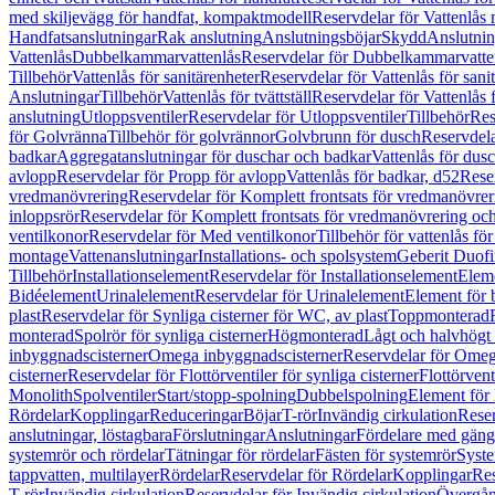
med skiljevägg för handfat, kompaktmodell
Reservdelar för Vattenlås
Handfatsanslutningar
Rak anslutning
Anslutningsböjar
Skydd
Anslutnin
Vattenlås
Dubbelkammarvattenlås
Reservdelar för Dubbelkammarvatte
Tillbehör
Vattenlås för sanitärenheter
Reservdelar för Vattenlås för sani
Anslutningar
Tillbehör
Vattenlås för tvättställ
Reservdelar för Vattenlås fö
anslutning
Utloppsventiler
Reservdelar för Utloppsventiler
Tillbehör
Res
för Golvränna
Tillbehör för golvrännor
Golvbrunn för dusch
Reservdela
badkar
Aggregatanslutningar för duschar och badkar
Vattenlås för dus
avlopp
Reservdelar för Propp för avlopp
Vattenlås för badkar, d52
Reser
vredmanövrering
Reservdelar för Komplett frontsats för vredmanövrer
inloppsrör
Reservdelar för Komplett frontsats för vredmanövrering och
ventilkonor
Reservdelar för Med ventilkonor
Tillbehör för vattenlås fö
montage
Vattenanslutningar
Installations- och spolsystem
Geberit Duof
Tillbehör
Installationselement
Reservdelar för Installationselement
Elem
Bidéelement
Urinalelement
Reservdelar för Urinalelement
Element för 
plast
Reservdelar för Synliga cisterner för WC, av plast
Toppmonterad
monterad
Spolrör för synliga cisterner
Högmonterad
Lågt och halvhögt
inbyggnadscisterner
Omega inbyggnadscisterner
Reservdelar för Omeg
cisterner
Reservdelar för Flottörventiler för synliga cisterner
Flottörvent
Monolith
Spolventiler
Start/stopp-spolning
Dubbelspolning
Element för 
Rördelar
Kopplingar
Reduceringar
Böjar
T-rör
Invändig cirkulation
Reser
anslutningar, löstagbara
Förslutningar
Anslutningar
Fördelare med gäng
systemrör och rördelar
Tätningar för rördelar
Fästen för systemrör
Syst
tappvatten, multilayer
Rördelar
Reservdelar för Rördelar
Kopplingar
Res
T-rör
Invändig cirkulation
Reservdelar för Invändig cirkulation
Övergång