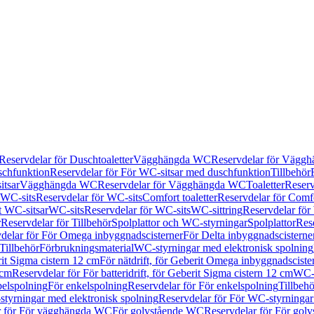
Reservdelar för Duschtoaletter
Vägghängda WC
Reservdelar för Vägg
schfunktion
Reservdelar för För WC-sitsar med duschfunktion
Tillbehör
itsar
Vägghängda WC
Reservdelar för Vägghängda WC
Toaletter
Reserv
WC-sits
Reservdelar för WC-sits
Comfort toaletter
Reservdelar för Comfo
t WC-sitsar
WC-sits
Reservdelar för WC-sits
WC-sittring
Reservdelar för
r
Reservdelar för Tillbehör
Spolplattor och WC-styrningar
Spolplattor
Rese
delar för För Omega inbyggnadscisterner
För Delta inbyggnadscisterne
Tillbehör
Förbrukningsmaterial
WC-styrningar med elektronisk spolning
rit Sigma cistern 12 cm
För nätdrift, för Geberit Omega inbyggnadscist
 cm
Reservdelar för För batteridrift, för Geberit Sigma cistern 12 cm
WC-s
belspolning
För enkelspolning
Reservdelar för För enkelspolning
Tillbeh
tyrningar med elektronisk spolning
Reservdelar för För WC-styrningar
r för För vägghängda WC
För golvstående WC
Reservdelar för För gol