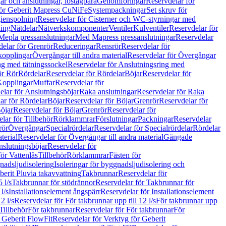
r och anslutningar, löstagbara
Genomföringar
Reservdelar för
för Geberit Mapress CuNiFe
Systempackningar
Set skruv för
ienspolning
Reservdelar för Cisterner och WC-styrningar med
ning
Nätdelar
Nätverkskomponenter
Ventiler
Kulventiler
Reservdelar för
Mepla pressanslutningar
Med Mapress pressanslutningar
Reservdelar
elar för Grenrör
Reduceringar
Rensrör
Reservdelar för
opplingar
Övergångar till andra material
Reservdelar för Övergångar
ng med tätningssockel
Reservdelar för Anslutningsring med
ör Rör
Rördelar
Reservdelar för Rördelar
Böjar
Reservdelar för
Kopplingar
Muffar
Reservdelar för
elar för Anslutningsböjar
Raka anslutningar
Reservdelar för Raka
ar för Rördelar
Böjar
Reservdelar för Böjar
Grenrör
Reservdelar för
öjar
Reservdelar för Böjar
Grenrör
Reservdelar för
lar för Tillbehör
Rörklammrar
Förslutningar
Packningar
Reservdelar
rör
Övergångar
Specialrördelar
Reservdelar för Specialrördelar
Rördelar
terial
Reservdelar för Övergångar till andra material
Gängade
slutningsböjar
Reservdelar för
ör Vattenlås
Tillbehör
Rörklammrar
Fästen för
gnadsljudisolering
Isoleringar för byggnadsljudisolering och
berit Pluvia takavvattning
Takbrunnar
Reservdelar för
 l/s
Takbrunnar för stödrännor
Reservdelar för Takbrunnar för
l/s
Installationselement ångspärr
Reservdelar för Installationselement
2 l/s
Reservdelar för För takbrunnar upp till 12 l/s
För takbrunnar upp
Tillbehör
För takbrunnar
Reservdelar för För takbrunnar
För
 Geberit FlowFit
Reservdelar för Verktyg för Geberit