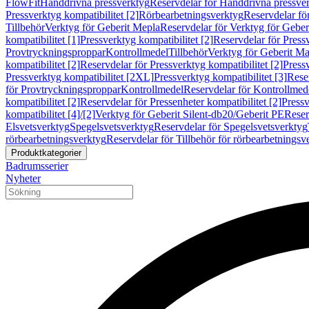
FlowFit
Handdrivna pressverktyg
Reservdelar för Handdrivna pressve
Pressverktyg kompatibilitet [2]
Rörbearbetningsverktyg
Reservdelar fö
Tillbehör
Verktyg för Geberit Mepla
Reservdelar för Verktyg för Geber
kompatibilitet [1]
Pressverktyg kompatibilitet [2]
Reservdelar för Pressv
Provtryckningsproppar
Kontrollmedel
Tillbehör
Verktyg för Geberit Ma
kompatibilitet [2]
Reservdelar för Pressverktyg kompatibilitet [2]
Pressv
Pressverktyg kompatibilitet [2XL]
Pressverktyg kompatibilitet [3]
Reser
för Provtryckningsproppar
Kontrollmedel
Reservdelar för Kontrollmed
kompatibilitet [2]
Reservdelar för Pressenheter kompatibilitet [2]
Pressv
kompatibilitet [4]/[2]
Verktyg för Geberit Silent-db20/Geberit PE
Reser
Elsvetsverktyg
Spegelsvetsverktyg
Reservdelar för Spegelsvetsverktyg
rörbearbetningsverktyg
Reservdelar för Tillbehör för rörbearbetningsv
Produktkategorier
Badrumsserier
Nyheter