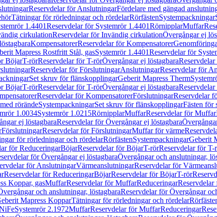
lutningar
Reservdelar för Anslutningar
Fördelare med gängad anslutnin
ehör
Tätningar för rörledningar och rördelar
Rörfästen
Systempackningar
stemrör 1.4401
Reservdelar för Systemrör 1.4401
Rörnipplar
Muffar
Rese
vändig cirkulation
Reservdelar för Invändig cirkulation
Övergångar ej lös
löstagbara
Kompensatorer
Reservdelar för Kompensatorer
Genomföringa
erit Mapress Rostfritt Stål, gas
Systemrör 1.4401
Reservdelar för Syste
ör Böjar
T-rör
Reservdelar för T-rör
Övergångar ej löstagbara
Reservdelar 
slutningar
Reservdelar för Förslutningar
Anslutningar
Reservdelar för An
ackningar
Set skruv för flänskopplingar
Geberit Mapress Therm
Systemr
ör Böjar
T-rör
Reservdelar för T-rör
Övergångar ej löstagbara
Reservdelar 
mpensatorer
Reservdelar för Kompensatorer
Förslutningar
Reservdelar fö
med rörände
Systempackningar
Set skruv för flänskopplingar
Fästen för
mrör 1.0034
Systemrör 1.0215
Rörnipplar
Muffar
Reservdelar för Muffar
ngar ej löstagbara
Reservdelar för Övergångar ej löstagbara
Övergångar 
r
Förslutningar
Reservdelar för Förslutningar
Muffar för värme
Reservdela
ingar för rörledningar och rördelar
Rörfästen
Systempackningar
Geberit 
ar för Reduceringar
Böjar
Reservdelar för Böjar
T-rör
Reservdelar för T-
servdelar för Övergångar ej löstagbara
Övergångar och anslutningar, lö
ervdelar för Anslutningar
Värmeanslutningar
Reservdelar för Värmeansl
ar
Reservdelar för Reduceringar
Böjar
Reservdelar för Böjar
T-rör
Reservde
ess Koppar, gas
Muffar
Reservdelar för Muffar
Reduceringar
Reservdelar 
Övergångar och anslutningar, löstagbara
Reservdelar för Övergångar och
 Geberit Mapress Koppar
Tätningar för rörledningar och rördelar
Rörfäste
uNiFe
Systemrör 2.1972
Muffar
Reservdelar för Muffar
Reduceringar
Rese