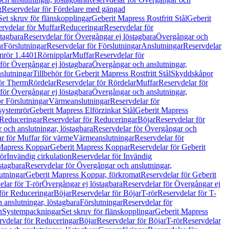
g
Reservdelar för Fördelare med gängad
Set skruv för flänskopplingar
Geberit Mapress Rostfritt Stål
Geberit
rvdelar för Muffar
Reduceringar
Reservdelar för
tagbara
Reservdelar för Övergångar ej löstagbara
Övergångar och
r
Förslutningar
Reservdelar för Förslutningar
Anslutningar
Reservdelar
mrör 1.4401
Rörnipplar
Muffar
Reservdelar för
för Övergångar ej löstagbara
Övergångar och anslutningar,
slutningar
Tillbehör för Geberit Mapress Rostfritt Stål
Skyddskåpor
ör Therm
Rördelar
Reservdelar för Rördelar
Muffar
Reservdelar för
för Övergångar ej löstagbara
Övergångar och anslutningar,
r Förslutningar
Värmeanslutningar
Reservdelar för
 systemrör
Geberit Mapress Elförzinkat Stål
Geberit Mapress
Reduceringar
Reservdelar för Reduceringar
Böjar
Reservdelar för
och anslutningar, löstagbara
Reservdelar för Övergångar och
r för Muffar för värme
Värmeanslutningar
Reservdelar för
Mapress Koppar
Geberit Mapress Koppar
Reservdelar för Geberit
rör
Invändig cirkulation
Reservdelar för Invändig
stagbara
Reservdelar för Övergångar och anslutningar,
utningar
Geberit Mapress Koppar, förkromat
Reservdelar för Geberit
lar för T-rör
Övergångar ej löstagbara
Reservdelar för Övergångar ej
för Reduceringar
Böjar
Reservdelar för Böjar
T-rör
Reservdelar för T-
 anslutningar, löstagbara
Förslutningar
Reservdelar för
n
Systempackningar
Set skruv för flänskopplingar
Geberit Mapress
rvdelar för Reduceringar
Böjar
Reservdelar för Böjar
T-rör
Reservdelar