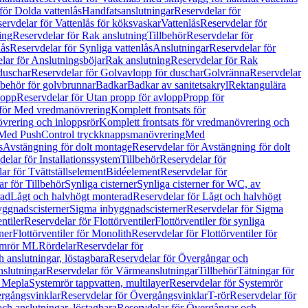
för Dolda vattenlås
Handfatsanslutningar
Reservdelar för
ervdelar för Vattenlås för köksvaskar
Vattenlås
Reservdelar för
ing
Reservdelar för Rak anslutning
Tillbehör
Reservdelar för
lås
Reservdelar för Synliga vattenlås
Anslutningar
Reservdelar för
lar för Anslutningsböjar
Rak anslutning
Reservdelar för Rak
duschar
Reservdelar för Golvavlopp för duschar
Golvränna
Reservdelar
lbehör för golvbrunnar
Badkar
Badkar av sanitetsakryl
Rektangulära
lopp
Reservdelar för Utan propp för avlopp
Propp för
 för Med vredmanövrering
Komplett frontsats för
vrering och inloppsrör
Komplett frontsats för vredmanövrering och
 Med PushControl tryckknappsmanövrering
Med
s
Avstängning för dolt montage
Reservdelar för Avstängning för dolt
elar för Installationssystem
Tillbehör
Reservdelar för
ar för Tvättställselement
Bidéelement
Reservdelar för
r för Tillbehör
Synliga cisterner
Synliga cisterner för WC, av
rad
Lågt och halvhögt monterad
Reservdelar för Lågt och halvhögt
yggnadscisterner
Sigma inbyggnadscisterner
Reservdelar för Sigma
ntiler
Reservdelar för Flottörventiler
Flottörventiler för synliga
ner
Flottörventiler för Monolith
Reservdelar för Flottörventiler för
emrör ML
Rördelar
Reservdelar för
 anslutningar, löstagbara
Reservdelar för Övergångar och
slutningar
Reservdelar för Värmeanslutningar
Tillbehör
Tätningar för
 Mepla
Systemrör tappvatten, multilayer
Reservdelar för Systemrör
rgångsvinklar
Reservdelar för Övergångsvinklar
T-rör
Reservdelar för
ch anslutningar, löstagbara
Reservdelar för Övergångar och