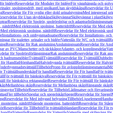
för bidéer
Reservdelar för Moduler för bidéer
För vägghängda och golvs
rinaler, spolningsdrift, med spolkant
Utan skyddskåpa
Reservdelar för 
ng
Reservdelar för För synlig eller dold urinalstyrning
Med integrerad uri
eservdelar för Utan skyddskåpa
Skiljeväggar
Skiljeväggar i plast
Skiljev
ptrar
Reservdelar för Spolrör, spolrörsböjar och adaptrar
Infästningsmate
 nätdrift
Med elektronisk spolning, batteridrift
Reservdelar för Med elektr
e
Med elektronisk spolning, nätdrift
Reservdelar för Med elektronisk spoln
ör
Installations- och ombyggnadssatser
Reservdelar för Installations- oc
ingar för toaletter, urinaler och bidéer
Vattenlås för WC och tvättställ
Re
ning
Reservdelar för Rak anslutning
Anslutningssats
Reservdelar för Ansl
ngar av PVC
Manschetter och täckkåpor
Adapter- och kopplingsdelar
Vatt
delar för Spolrörsförlängningar
Rak anslutning
Reservdelar för Rak ans
 och badrumsmöbler
Tvättställ
Tvättställ
Reservdelar för Tvättställ
Dubbeltvä
 för Handfat
Hörnhandfat
Halvinbyggda tvättställ
Reservdelar för Halvi
Underbyggnadstvättställ
Tillbehör
Propp för avlopp
Infästningsmaterial
Mö
ör Tvättställsunderskåp
För handfat
Reservdelar för För handfat
För tvätts
äll
För tvättställ för bänkskiva
Reservdelar för För tvättställ för bänkskiv
ställ för bänkskiva rektangulärt
Reservdelar för För tvättställ för bänkski
skåp
Mellanhöga skåp
Reservdelar för Mellanhöga skåp
Hängande skåp
R
ningsytor
Tillbehör
Reservdelar för Tillbehör
Lådinsatser och förvaringsb
uttag
Fler tillbehör
Speglar och spegelskåp
Spegel
Reservdelar för Spegel
ing
Reservdelar för Med inbyggd belysning
Tillbehör
Ljuselement
Handta
 montering, nätdrift
Stående montering, batteridrift
Reservdelar för Ståen
hör
Reservdelar för Tillbehör
För tvättställsblandare
Reservdelar för För tv
r handfat
Vattenlås
Reservdelar för Vattenlås
Vattenlås med skiljevägg för