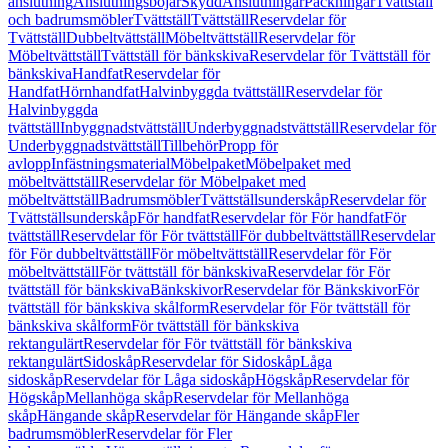
anslutning
Anslutningsböjar
Skydd
Anslutningar
Packningar
Tvättställ
och badrumsmöbler
Tvättställ
Tvättställ
Reservdelar för
Tvättställ
Dubbeltvättställ
Möbeltvättställ
Reservdelar för
Möbeltvättställ
Tvättställ för bänkskiva
Reservdelar för Tvättställ för
bänkskiva
Handfat
Reservdelar för
Handfat
Hörnhandfat
Halvinbyggda tvättställ
Reservdelar för
Halvinbyggda
tvättställ
Inbyggnadstvättställ
Underbyggnadstvättställ
Reservdelar för
Underbyggnadstvättställ
Tillbehör
Propp för
avlopp
Infästningsmaterial
Möbelpaket
Möbelpaket med
möbeltvättställ
Reservdelar för Möbelpaket med
möbeltvättställ
Badrumsmöbler
Tvättställsunderskåp
Reservdelar för
Tvättställsunderskåp
För handfat
Reservdelar för För handfat
För
tvättställ
Reservdelar för För tvättställ
För dubbeltvättställ
Reservdelar
för För dubbeltvättställ
För möbeltvättställ
Reservdelar för För
möbeltvättställ
För tvättställ för bänkskiva
Reservdelar för För
tvättställ för bänkskiva
Bänkskivor
Reservdelar för Bänkskivor
För
tvättställ för bänkskiva skålform
Reservdelar för För tvättställ för
bänkskiva skålform
För tvättställ för bänkskiva
rektangulärt
Reservdelar för För tvättställ för bänkskiva
rektangulärt
Sidoskåp
Reservdelar för Sidoskåp
Låga
sidoskåp
Reservdelar för Låga sidoskåp
Högskåp
Reservdelar för
Högskåp
Mellanhöga skåp
Reservdelar för Mellanhöga
skåp
Hängande skåp
Reservdelar för Hängande skåp
Fler
badrumsmöbler
Reservdelar för Fler