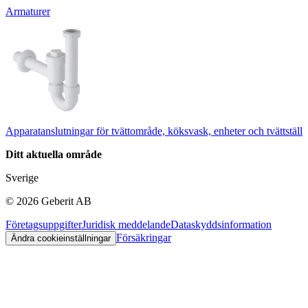
Armaturer
Apparatanslutningar för tvättområde, köksvask, enheter och tvättställ
Ditt aktuella område
Sverige
©
2026
Geberit AB
Företagsuppgifter
Juridisk meddelande
Dataskyddsinformation
Försäkringar
Ändra cookieinställningar