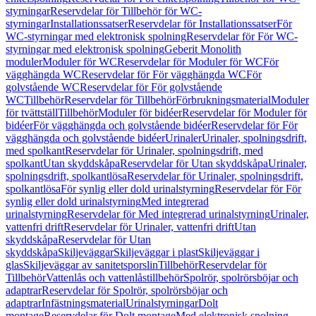
styrningar
Reservdelar för Tillbehör för WC-
styrningar
Installationssatser
Reservdelar för Installationssatser
För
WC-styrningar med elektronisk spolning
Reservdelar för För WC-
styrningar med elektronisk spolning
Geberit Monolith
moduler
Moduler för WC
Reservdelar för Moduler för WC
För
vägghängda WC
Reservdelar för För vägghängda WC
För
golvstående WC
Reservdelar för För golvstående
WC
Tillbehör
Reservdelar för Tillbehör
Förbrukningsmaterial
Moduler
för tvättställ
Tillbehör
Moduler för bidéer
Reservdelar för Moduler för
bidéer
För vägghängda och golvstående bidéer
Reservdelar för För
vägghängda och golvstående bidéer
Urinaler
Urinaler, spolningsdrift,
med spolkant
Reservdelar för Urinaler, spolningsdrift, med
spolkant
Utan skyddskåpa
Reservdelar för Utan skyddskåpa
Urinaler,
spolningsdrift, spolkantlösa
Reservdelar för Urinaler, spolningsdrift,
spolkantlösa
För synlig eller dold urinalstyrning
Reservdelar för För
synlig eller dold urinalstyrning
Med integrerad
urinalstyrning
Reservdelar för Med integrerad urinalstyrning
Urinaler,
vattenfri drift
Reservdelar för Urinaler, vattenfri drift
Utan
skyddskåpa
Reservdelar för Utan
skyddskåpa
Skiljeväggar
Skiljeväggar i plast
Skiljeväggar i
glas
Skiljeväggar av sanitetsporslin
Tillbehör
Reservdelar för
Tillbehör
Vattenlås och vattenlåstillbehör
Spolrör, spolrörsböjar och
adaptrar
Reservdelar för Spolrör, spolrörsböjar och
adaptrar
Infästningsmaterial
Urinalstyrningar
Dolt
montage
Reservdelar för Dolt montage
Med elektronisk spolning,