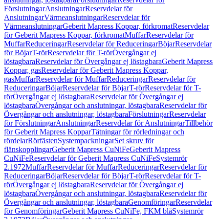
Förslutningar
Anslutningar
Reservdelar för
Anslutningar
Värmeanslutningar
Reservdelar för
Värmeanslutningar
Geberit Mapress Koppar, förkromat
Reservdelar
för Geberit Mapress Koppar, förkromat
Muffar
Reservdelar för
Muffar
Reduceringar
Reservdelar för Reduceringar
Böjar
Reservdelar
för Böjar
T-rör
Reservdelar för T-rör
Övergångar ej
löstagbara
Reservdelar för Övergångar ej löstagbara
Geberit Mapress
Koppar, gas
Reservdelar för Geberit Mapress Koppar,
gas
Muffar
Reservdelar för Muffar
Reduceringar
Reservdelar för
Reduceringar
Böjar
Reservdelar för Böjar
T-rör
Reservdelar för T-
rör
Övergångar ej löstagbara
Reservdelar för Övergångar ej
löstagbara
Övergångar och anslutningar, löstagbara
Reservdelar för
Övergångar och anslutningar, löstagbara
Förslutningar
Reservdelar
för Förslutningar
Anslutningar
Reservdelar för Anslutningar
Tillbehör
för Geberit Mapress Koppar
Tätningar för rörledningar och
rördelar
Rörfästen
Systempackningar
Set skruv för
flänskopplingar
Geberit Mapress CuNiFe
Geberit Mapress
CuNiFe
Reservdelar för Geberit Mapress CuNiFe
Systemrör
2.1972
Muffar
Reservdelar för Muffar
Reduceringar
Reservdelar för
Reduceringar
Böjar
Reservdelar för Böjar
T-rör
Reservdelar för T-
rör
Övergångar ej löstagbara
Reservdelar för Övergångar ej
löstagbara
Övergångar och anslutningar, löstagbara
Reservdelar för
Övergångar och anslutningar, löstagbara
Genomföringar
Reservdelar
för Genomföringar
Geberit Mapress CuNiFe, FKM blå
Systemrör