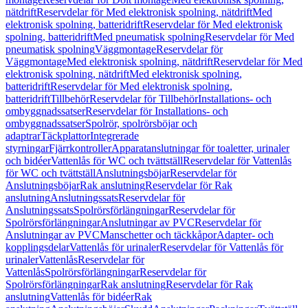
nätdrift
Reservdelar för Med elektronisk spolning, nätdrift
Med
elektronisk spolning, batteridrift
Reservdelar för Med elektronisk
spolning, batteridrift
Med pneumatisk spolning
Reservdelar för Med
pneumatisk spolning
Väggmontage
Reservdelar för
Väggmontage
Med elektronisk spolning, nätdrift
Reservdelar för Med
elektronisk spolning, nätdrift
Med elektronisk spolning,
batteridrift
Reservdelar för Med elektronisk spolning,
batteridrift
Tillbehör
Reservdelar för Tillbehör
Installations- och
ombyggnadssatser
Reservdelar för Installations- och
ombyggnadssatser
Spolrör, spolrörsböjar och
adaptrar
Täckplattor
Integrerade
styrningar
Fjärrkontroller
Apparatanslutningar för toaletter, urinaler
och bidéer
Vattenlås för WC och tvättställ
Reservdelar för Vattenlås
för WC och tvättställ
Anslutningsböjar
Reservdelar för
Anslutningsböjar
Rak anslutning
Reservdelar för Rak
anslutning
Anslutningssats
Reservdelar för
Anslutningssats
Spolrörsförlängningar
Reservdelar för
Spolrörsförlängningar
Anslutningar av PVC
Reservdelar för
Anslutningar av PVC
Manschetter och täckkåpor
Adapter- och
kopplingsdelar
Vattenlås för urinaler
Reservdelar för Vattenlås för
urinaler
Vattenlås
Reservdelar för
Vattenlås
Spolrörsförlängningar
Reservdelar för
Spolrörsförlängningar
Rak anslutning
Reservdelar för Rak
anslutning
Vattenlås för bidéer
Rak