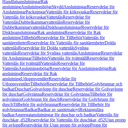
Handfatsanslutningar
Rak
anslutning
Anslutningsböjar
Skydd
Anslutningar
Reservdelar för
Anslutningar
Packningar
Vattenlås för köksvaskar
Reservdelar för
Vattenlås för köksvaskar
Vattenlås
Reservdelar för
Vattenlås
Dubbelkammarvattenlås
Reservdelar för
Dubbelkammarvattenlås
Diskhoanslutningar
Reservdelar för
Diskhoanslutningar
Rak anslutning
Reservdelar för Rak
anslutning
Tillbehör
Reservdelar för Tillbehör
Vattenlås för
sanitärenheter
Reservdelar för Vattenlås för sanitärenheter
Dolda
vattenlås
Reservdelar för Dolda vattenlås
Synliga
vattenlås
Reservdelar för Synliga vattenlås
Anslutningar
Reservdelar
för Anslutningar
Tillbehör
Vattenlås för tvättställ
Reservdelar för
Vattenlås för tvättställ
Vattenlås
Reservdelar för
Vattenlås
Anslutningsböjar
Reservdelar för Anslutningsböjar
Rak
anslutning
Reservdelar för Rak
anslutning
Utloppsventiler
Reservdelar för
Utloppsventiler
Tillbehör
Reservdelar för Tillbehör
Golvbrunnar och
badkar
Duschar
Golvavlopp för duschar
Reservdelar för Golvavlopp
för duschar
Golvränna
Reservdelar för Golvränna
Tillbehör för
golvrännor
Golvbrunn för dusch
Reservdelar för Golvbrunn för
dusch
Tillbehör för golvbrunnar
Reservdelar för Tillbehör för
golvbrunnar
Badkar
Badkar av sanitetsakryl
Rektangulära
badkar
Aggregatanslutningar för duschar och badkar
Vattenlås för
duschkar, d52
Reservdelar för Vattenlås för duschkar, d52
Utan propp
för avlopp
Reservdelar för Utan propp för avlopp
Propp för