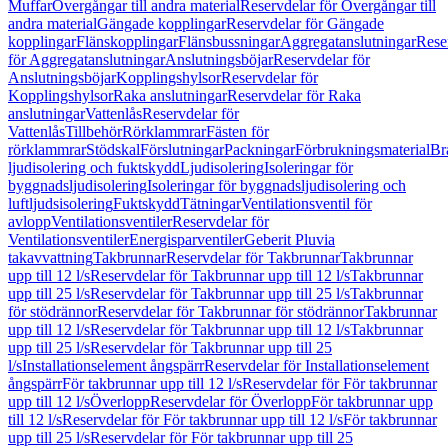
Muffar
Övergångar till andra material
Reservdelar för Övergångar till
andra material
Gängade kopplingar
Reservdelar för Gängade
kopplingar
Flänskopplingar
Flänsbussningar
Aggregatanslutningar
Rese
för Aggregatanslutningar
Anslutningsböjar
Reservdelar för
Anslutningsböjar
Kopplingshylsor
Reservdelar för
Kopplingshylsor
Raka anslutningar
Reservdelar för Raka
anslutningar
Vattenlås
Reservdelar för
Vattenlås
Tillbehör
Rörklammrar
Fästen för
rörklammrar
Stödskal
Förslutningar
Packningar
Förbrukningsmaterial
Br
ljudisolering och fuktskydd
Ljudisolering
Isoleringar för
byggnadsljudisolering
Isoleringar för byggnadsljudisolering och
luftljudsisolering
Fuktskydd
Tätningar
Ventilationsventil för
avlopp
Ventilationsventiler
Reservdelar för
Ventilationsventiler
Energisparventiler
Geberit Pluvia
takavvattning
Takbrunnar
Reservdelar för Takbrunnar
Takbrunnar
upp till 12 l/s
Reservdelar för Takbrunnar upp till 12 l/s
Takbrunnar
upp till 25 l/s
Reservdelar för Takbrunnar upp till 25 l/s
Takbrunnar
för stödrännor
Reservdelar för Takbrunnar för stödrännor
Takbrunnar
upp till 12 l/s
Reservdelar för Takbrunnar upp till 12 l/s
Takbrunnar
upp till 25 l/s
Reservdelar för Takbrunnar upp till 25
l/s
Installationselement ångspärr
Reservdelar för Installationselement
ångspärr
För takbrunnar upp till 12 l/s
Reservdelar för För takbrunnar
upp till 12 l/s
Överlopp
Reservdelar för Överlopp
För takbrunnar upp
till 12 l/s
Reservdelar för För takbrunnar upp till 12 l/s
För takbrunnar
upp till 25 l/s
Reservdelar för För takbrunnar upp till 25