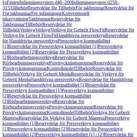
l/s
Fästen
Infästningssystem d40–200
Infästningssystem d250–
315
Tillbehör
Reservdelar för Tillbehör
För takbrunnar
Reservdelar för
För takbrunnar
För infästningar
Konventionell
takavvattning
Takbrunnar
Reservdelar för
Takbrunnar
Tillbehör
Reservdelar för
Tillbehör
Verktyg
Verktyg
Verktyg för Geberit FlowFit
Reservdelar för
Verktyg för Geberit FlowFit
Handdrivna pressverktyg
Reservdelar
för Handdrivna pressverktyg
Pressverktyg kompatibilitet
[1]
Reservdelar för Pressverktyg kompatibilitet [1]
Pressverktyg
kompatibilitet [2]
Reservdelar för Pressverktyg kompatibilitet
[2]
Rörbearbetningsverktyg
Reservdelar för
Rörbearbetningsverktyg
Provtryckningsproppar
Reservdelar för
Provtryckningsproppar
Kontrollmedel
Tillbehör
Reservdelar för
Tillbehör
Verktyg för Geberit Mepla
Reservdelar för Verktyg för
Geberit Mepla
Handdrivna pressverktyg
Reservdelar för Handdrivna
pressverktyg
Pressverktyg kompatibilitet [1]
Reservdelar för
Pressverktyg kompatibilitet [1]
Pressverktyg kompatibilitet
[2]
Reservdelar för Pressverktyg kompatibilitet
[2]
Rörbearbetningsverktyg
Reservdelar för
Rörbearbetningsverktyg
Provtryckningsproppar
Reservdelar för
Provtryckningsproppar
Kontrollmedel
Tillbehör
Verktyg för Geberit
Mapress
Reservdelar för Verktyg för Geberit Mapress
Pressverktyg
kompatibilitet [1]
Reservdelar för Pressverktyg kompatibilitet
[1]
Pressverktyg kompatibilitet [2]
Reservdelar för Pressverktyg
kompatibilitet [2]
Pressverktyg kompatibilitet [1] / [2]
Reservdelar för