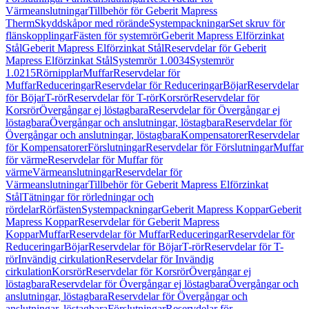
Värmeanslutningar
Tillbehör för Geberit Mapress
Therm
Skyddskåpor med rörände
Systempackningar
Set skruv för
flänskopplingar
Fästen för systemrör
Geberit Mapress Elförzinkat
Stål
Geberit Mapress Elförzinkat Stål
Reservdelar för Geberit
Mapress Elförzinkat Stål
Systemrör 1.0034
Systemrör
1.0215
Rörnipplar
Muffar
Reservdelar för
Muffar
Reduceringar
Reservdelar för Reduceringar
Böjar
Reservdelar
för Böjar
T-rör
Reservdelar för T-rör
Korsrör
Reservdelar för
Korsrör
Övergångar ej löstagbara
Reservdelar för Övergångar ej
löstagbara
Övergångar och anslutningar, löstagbara
Reservdelar för
Övergångar och anslutningar, löstagbara
Kompensatorer
Reservdelar
för Kompensatorer
Förslutningar
Reservdelar för Förslutningar
Muffar
för värme
Reservdelar för Muffar för
värme
Värmeanslutningar
Reservdelar för
Värmeanslutningar
Tillbehör för Geberit Mapress Elförzinkat
Stål
Tätningar för rörledningar och
rördelar
Rörfästen
Systempackningar
Geberit Mapress Koppar
Geberit
Mapress Koppar
Reservdelar för Geberit Mapress
Koppar
Muffar
Reservdelar för Muffar
Reduceringar
Reservdelar för
Reduceringar
Böjar
Reservdelar för Böjar
T-rör
Reservdelar för T-
rör
Invändig cirkulation
Reservdelar för Invändig
cirkulation
Korsrör
Reservdelar för Korsrör
Övergångar ej
löstagbara
Reservdelar för Övergångar ej löstagbara
Övergångar och
anslutningar, löstagbara
Reservdelar för Övergångar och
anslutningar, löstagbara
Förslutningar
Reservdelar för