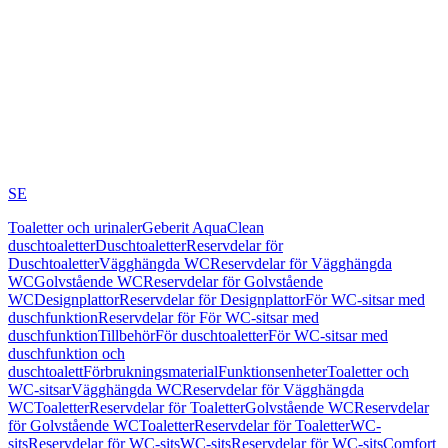
SE
Toaletter och urinaler
Geberit AquaClean
duschtoaletter
Duschtoaletter
Reservdelar för
Duschtoaletter
Vägghängda WC
Reservdelar för Vägghängda
WC
Golvstående WC
Reservdelar för Golvstående
WC
Designplattor
Reservdelar för Designplattor
För WC-sitsar med
duschfunktion
Reservdelar för För WC-sitsar med
duschfunktion
Tillbehör
För duschtoaletter
För WC-sitsar med
duschfunktion och
duschtoalett
Förbrukningsmaterial
Funktionsenheter
Toaletter och
WC-sitsar
Vägghängda WC
Reservdelar för Vägghängda
WC
Toaletter
Reservdelar för Toaletter
Golvstående WC
Reservdelar
för Golvstående WC
Toaletter
Reservdelar för Toaletter
WC-
sits
Reservdelar för WC-sits
WC-sits
Reservdelar för WC-sits
Comfort