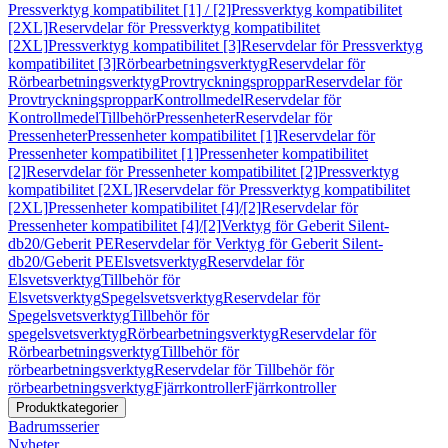
Pressverktyg kompatibilitet [1] / [2]
Pressverktyg kompatibilitet
[2XL]
Reservdelar för Pressverktyg kompatibilitet
[2XL]
Pressverktyg kompatibilitet [3]
Reservdelar för Pressverktyg
kompatibilitet [3]
Rörbearbetningsverktyg
Reservdelar för
Rörbearbetningsverktyg
Provtryckningsproppar
Reservdelar för
Provtryckningsproppar
Kontrollmedel
Reservdelar för
Kontrollmedel
Tillbehör
Pressenheter
Reservdelar för
Pressenheter
Pressenheter kompatibilitet [1]
Reservdelar för
Pressenheter kompatibilitet [1]
Pressenheter kompatibilitet
[2]
Reservdelar för Pressenheter kompatibilitet [2]
Pressverktyg
kompatibilitet [2XL]
Reservdelar för Pressverktyg kompatibilitet
[2XL]
Pressenheter kompatibilitet [4]/[2]
Reservdelar för
Pressenheter kompatibilitet [4]/[2]
Verktyg för Geberit Silent-
db20/Geberit PE
Reservdelar för Verktyg för Geberit Silent-
db20/Geberit PE
Elsvetsverktyg
Reservdelar för
Elsvetsverktyg
Tillbehör för
Elsvetsverktyg
Spegelsvetsverktyg
Reservdelar för
Spegelsvetsverktyg
Tillbehör för
spegelsvetsverktyg
Rörbearbetningsverktyg
Reservdelar för
Rörbearbetningsverktyg
Tillbehör för
rörbearbetningsverktyg
Reservdelar för Tillbehör för
rörbearbetningsverktyg
Fjärrkontroller
Fjärrkontroller
Produktkategorier
Badrumsserier
Nyheter