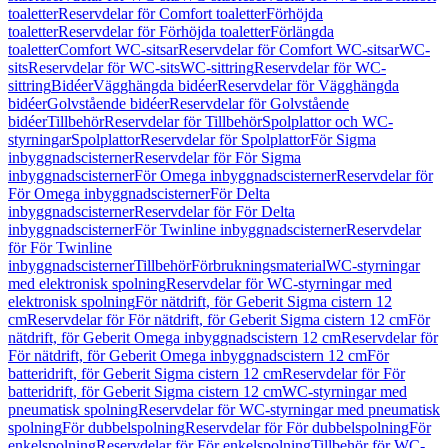
toaletter
Reservdelar för Comfort toaletter
Förhöjda
toaletter
Reservdelar för Förhöjda toaletter
Förlängda
toaletter
Comfort WC-sitsar
Reservdelar för Comfort WC-sitsar
WC-
sits
Reservdelar för WC-sits
WC-sittring
Reservdelar för WC-
sittring
Bidéer
Vägghängda bidéer
Reservdelar för Vägghängda
bidéer
Golvstående bidéer
Reservdelar för Golvstående
bidéer
Tillbehör
Reservdelar för Tillbehör
Spolplattor och WC-
styrningar
Spolplattor
Reservdelar för Spolplattor
För Sigma
inbyggnadscisterner
Reservdelar för För Sigma
inbyggnadscisterner
För Omega inbyggnadscisterner
Reservdelar för
För Omega inbyggnadscisterner
För Delta
inbyggnadscisterner
Reservdelar för För Delta
inbyggnadscisterner
För Twinline inbyggnadscisterner
Reservdelar
för För Twinline
inbyggnadscisterner
Tillbehör
Förbrukningsmaterial
WC-styrningar
med elektronisk spolning
Reservdelar för WC-styrningar med
elektronisk spolning
För nätdrift, för Geberit Sigma cistern 12
cm
Reservdelar för För nätdrift, för Geberit Sigma cistern 12 cm
För
nätdrift, för Geberit Omega inbyggnadscistern 12 cm
Reservdelar för
För nätdrift, för Geberit Omega inbyggnadscistern 12 cm
För
batteridrift, för Geberit Sigma cistern 12 cm
Reservdelar för För
batteridrift, för Geberit Sigma cistern 12 cm
WC-styrningar med
pneumatisk spolning
Reservdelar för WC-styrningar med pneumatisk
spolning
För dubbelspolning
Reservdelar för För dubbelspolning
För
enkelspolning
Reservdelar för För enkelspolning
Tillbehör för WC-