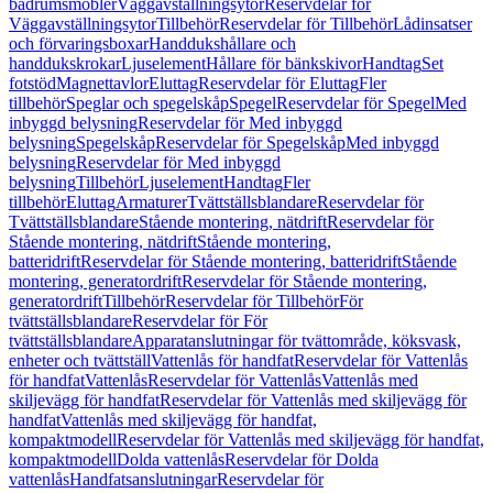
badrumsmöbler
Väggavställningsytor
Reservdelar för
Väggavställningsytor
Tillbehör
Reservdelar för Tillbehör
Lådinsatser
och förvaringsboxar
Handdukshållare och
handdukskrokar
Ljuselement
Hållare för bänkskivor
Handtag
Set
fotstöd
Magnettavlor
Eluttag
Reservdelar för Eluttag
Fler
tillbehör
Speglar och spegelskåp
Spegel
Reservdelar för Spegel
Med
inbyggd belysning
Reservdelar för Med inbyggd
belysning
Spegelskåp
Reservdelar för Spegelskåp
Med inbyggd
belysning
Reservdelar för Med inbyggd
belysning
Tillbehör
Ljuselement
Handtag
Fler
tillbehör
Eluttag
Armaturer
Tvättställsblandare
Reservdelar för
Tvättställsblandare
Stående montering, nätdrift
Reservdelar för
Stående montering, nätdrift
Stående montering,
batteridrift
Reservdelar för Stående montering, batteridrift
Stående
montering, generatordrift
Reservdelar för Stående montering,
generatordrift
Tillbehör
Reservdelar för Tillbehör
För
tvättställsblandare
Reservdelar för För
tvättställsblandare
Apparatanslutningar för tvättområde, köksvask,
enheter och tvättställ
Vattenlås för handfat
Reservdelar för Vattenlås
för handfat
Vattenlås
Reservdelar för Vattenlås
Vattenlås med
skiljevägg för handfat
Reservdelar för Vattenlås med skiljevägg för
handfat
Vattenlås med skiljevägg för handfat,
kompaktmodell
Reservdelar för Vattenlås med skiljevägg för handfat,
kompaktmodell
Dolda vattenlås
Reservdelar för Dolda
vattenlås
Handfatsanslutningar
Reservdelar för