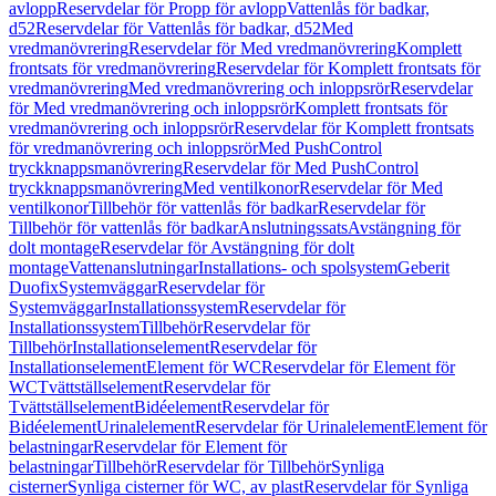
avlopp
Reservdelar för Propp för avlopp
Vattenlås för badkar,
d52
Reservdelar för Vattenlås för badkar, d52
Med
vredmanövrering
Reservdelar för Med vredmanövrering
Komplett
frontsats för vredmanövrering
Reservdelar för Komplett frontsats för
vredmanövrering
Med vredmanövrering och inloppsrör
Reservdelar
för Med vredmanövrering och inloppsrör
Komplett frontsats för
vredmanövrering och inloppsrör
Reservdelar för Komplett frontsats
för vredmanövrering och inloppsrör
Med PushControl
tryckknappsmanövrering
Reservdelar för Med PushControl
tryckknappsmanövrering
Med ventilkonor
Reservdelar för Med
ventilkonor
Tillbehör för vattenlås för badkar
Reservdelar för
Tillbehör för vattenlås för badkar
Anslutningssats
Avstängning för
dolt montage
Reservdelar för Avstängning för dolt
montage
Vattenanslutningar
Installations- och spolsystem
Geberit
Duofix
Systemväggar
Reservdelar för
Systemväggar
Installationssystem
Reservdelar för
Installationssystem
Tillbehör
Reservdelar för
Tillbehör
Installationselement
Reservdelar för
Installationselement
Element för WC
Reservdelar för Element för
WC
Tvättställselement
Reservdelar för
Tvättställselement
Bidéelement
Reservdelar för
Bidéelement
Urinalelement
Reservdelar för Urinalelement
Element för
belastningar
Reservdelar för Element för
belastningar
Tillbehör
Reservdelar för Tillbehör
Synliga
cisterner
Synliga cisterner för WC, av plast
Reservdelar för Synliga