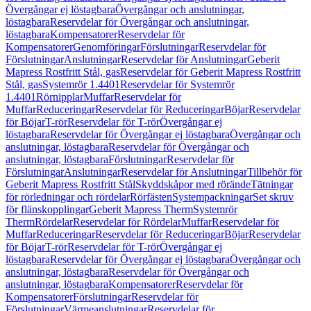
Övergångar ej löstagbara
Övergångar och anslutningar,
löstagbara
Reservdelar för Övergångar och anslutningar,
löstagbara
Kompensatorer
Reservdelar för
Kompensatorer
Genomföringar
Förslutningar
Reservdelar för
Förslutningar
Anslutningar
Reservdelar för Anslutningar
Geberit
Mapress Rostfritt Stål, gas
Reservdelar för Geberit Mapress Rostfritt
Stål, gas
Systemrör 1.4401
Reservdelar för Systemrör
1.4401
Rörnipplar
Muffar
Reservdelar för
Muffar
Reduceringar
Reservdelar för Reduceringar
Böjar
Reservdelar
för Böjar
T-rör
Reservdelar för T-rör
Övergångar ej
löstagbara
Reservdelar för Övergångar ej löstagbara
Övergångar och
anslutningar, löstagbara
Reservdelar för Övergångar och
anslutningar, löstagbara
Förslutningar
Reservdelar för
Förslutningar
Anslutningar
Reservdelar för Anslutningar
Tillbehör för
Geberit Mapress Rostfritt Stål
Skyddskåpor med rörände
Tätningar
för rörledningar och rördelar
Rörfästen
Systempackningar
Set skruv
för flänskopplingar
Geberit Mapress Therm
Systemrör
Therm
Rördelar
Reservdelar för Rördelar
Muffar
Reservdelar för
Muffar
Reduceringar
Reservdelar för Reduceringar
Böjar
Reservdelar
för Böjar
T-rör
Reservdelar för T-rör
Övergångar ej
löstagbara
Reservdelar för Övergångar ej löstagbara
Övergångar och
anslutningar, löstagbara
Reservdelar för Övergångar och
anslutningar, löstagbara
Kompensatorer
Reservdelar för
Kompensatorer
Förslutningar
Reservdelar för
Förslutningar
Värmeanslutningar
Reservdelar för