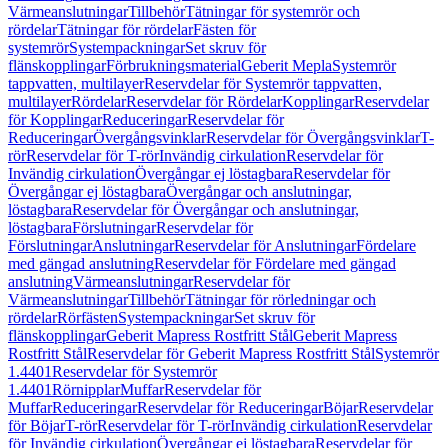
Värmeanslutningar
Tillbehör
Tätningar för systemrör och
rördelar
Tätningar för rördelar
Fästen för
systemrör
Systempackningar
Set skruv för
flänskopplingar
Förbrukningsmaterial
Geberit Mepla
Systemrör
tappvatten, multilayer
Reservdelar för Systemrör tappvatten,
multilayer
Rördelar
Reservdelar för Rördelar
Kopplingar
Reservdelar
för Kopplingar
Reduceringar
Reservdelar för
Reduceringar
Övergångsvinklar
Reservdelar för Övergångsvinklar
T-
rör
Reservdelar för T-rör
Invändig cirkulation
Reservdelar för
Invändig cirkulation
Övergångar ej löstagbara
Reservdelar för
Övergångar ej löstagbara
Övergångar och anslutningar,
löstagbara
Reservdelar för Övergångar och anslutningar,
löstagbara
Förslutningar
Reservdelar för
Förslutningar
Anslutningar
Reservdelar för Anslutningar
Fördelare
med gängad anslutning
Reservdelar för Fördelare med gängad
anslutning
Värmeanslutningar
Reservdelar för
Värmeanslutningar
Tillbehör
Tätningar för rörledningar och
rördelar
Rörfästen
Systempackningar
Set skruv för
flänskopplingar
Geberit Mapress Rostfritt Stål
Geberit Mapress
Rostfritt Stål
Reservdelar för Geberit Mapress Rostfritt Stål
Systemrör
1.4401
Reservdelar för Systemrör
1.4401
Rörnipplar
Muffar
Reservdelar för
Muffar
Reduceringar
Reservdelar för Reduceringar
Böjar
Reservdelar
för Böjar
T-rör
Reservdelar för T-rör
Invändig cirkulation
Reservdelar
för Invändig cirkulation
Övergångar ej löstagbara
Reservdelar för