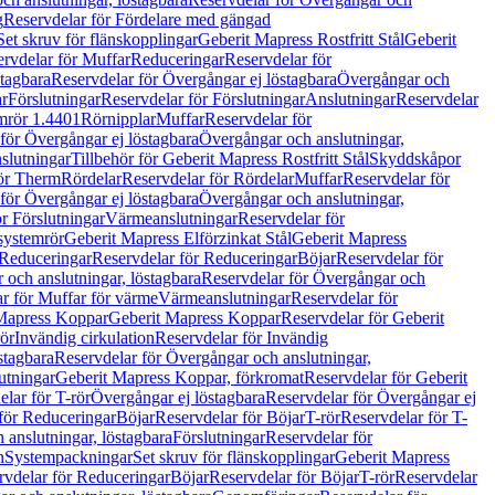
g
Reservdelar för Fördelare med gängad
Set skruv för flänskopplingar
Geberit Mapress Rostfritt Stål
Geberit
rvdelar för Muffar
Reduceringar
Reservdelar för
tagbara
Reservdelar för Övergångar ej löstagbara
Övergångar och
r
Förslutningar
Reservdelar för Förslutningar
Anslutningar
Reservdelar
mrör 1.4401
Rörnipplar
Muffar
Reservdelar för
för Övergångar ej löstagbara
Övergångar och anslutningar,
slutningar
Tillbehör för Geberit Mapress Rostfritt Stål
Skyddskåpor
ör Therm
Rördelar
Reservdelar för Rördelar
Muffar
Reservdelar för
för Övergångar ej löstagbara
Övergångar och anslutningar,
r Förslutningar
Värmeanslutningar
Reservdelar för
 systemrör
Geberit Mapress Elförzinkat Stål
Geberit Mapress
Reduceringar
Reservdelar för Reduceringar
Böjar
Reservdelar för
och anslutningar, löstagbara
Reservdelar för Övergångar och
r för Muffar för värme
Värmeanslutningar
Reservdelar för
Mapress Koppar
Geberit Mapress Koppar
Reservdelar för Geberit
rör
Invändig cirkulation
Reservdelar för Invändig
stagbara
Reservdelar för Övergångar och anslutningar,
utningar
Geberit Mapress Koppar, förkromat
Reservdelar för Geberit
lar för T-rör
Övergångar ej löstagbara
Reservdelar för Övergångar ej
för Reduceringar
Böjar
Reservdelar för Böjar
T-rör
Reservdelar för T-
 anslutningar, löstagbara
Förslutningar
Reservdelar för
n
Systempackningar
Set skruv för flänskopplingar
Geberit Mapress
rvdelar för Reduceringar
Böjar
Reservdelar för Böjar
T-rör
Reservdelar