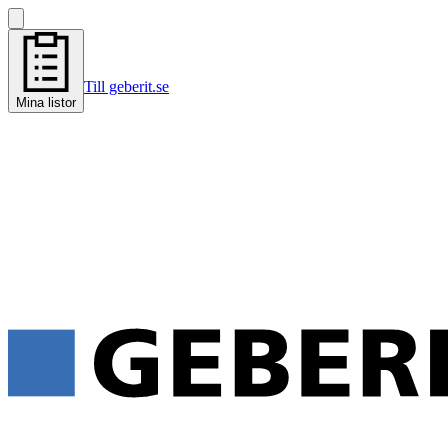
Till geberit.se
Mina listor