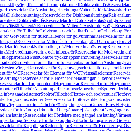
 med skiljevägg för handfat, kompaktmodell
Dolda vattenlås
Reservdelar 
gar
Reservdelar för Anslutningar
Packningar
Vattenlås för köksvaskar
Res
nlås
Diskhoanslutningar
Reservdelar för Diskhoanslutningar
Rak anslutn
tärenheter
Dolda vattenlås
Reservdelar för Dolda vattenlås
Synliga vatten
r tvättställ
Vattenlås
Reservdelar för Vattenlås
Anslutningsböjar
Reservde
ervdelar för Tillbehör
Golvbrunnar och badkar
Duschar
Golvavlopp för 
r för Golvbrunn för dusch
Tillbehör för golvbrunnar
Reservdelar för Til
chkar, d52
Reservdelar för Vattenlås för duschkar, d52
Utan propp för av
vdelar för Vattenlås för badkar, d52
Med vredmanövrering
Reservdelar
ing
Med vredmanövrering och inloppsrör
Reservdelar för Med vredmanö
 inloppsrör
Med PushControl tryckknappsmanövrering
Reservdelar för
r badkar
Reservdelar för Tillbehör för vattenlås för badkar
Anslutningssat
ix
Systemväggar
Reservdelar för Systemväggar
Installationssystem
Reservd
ent för WC
Reservdelar för Element för WC
Tvättställselement
Reservdel
belastningar
Reservdelar för Element för belastningar
Tillbehör
Reservdela
Reservdelar för Toppmonterad
Högmonterad
Reservdelar för Högmonte
 monterad
Tillbehör
Anslutningar
Packningar
Manschetter
Spolventiler
Inb
a inbyggnadscisterner
Spolrör
Tillbehör
Flottör- och spolventiler
Flottörve
iler för porslinscisterner
Reservdelar för Flottörventiler för porslinscister
lätt väggkonstruktion
Tillbehör
Försörjningssystem
Geberit FlowFit
Syst
vdelar för Invändig cirkulation
Övergångar ej löstagbara
Övergångar och
ad anslutning
Reservdelar för Fördelare med gängad anslutning
Värmean
empackningar
Set skruv för flänskopplingar
Förbrukningsmaterial
Geberit
ervdelar för Kopplingar
Reduceringar
Reservdelar för Reduceringar
Öve
ar ej löstagbara
Reservdelar för Övergångar ej löstagbara
Övergångar o