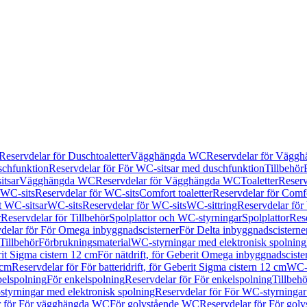
Reservdelar för Duschtoaletter
Vägghängda WC
Reservdelar för Vägg
schfunktion
Reservdelar för För WC-sitsar med duschfunktion
Tillbehör
itsar
Vägghängda WC
Reservdelar för Vägghängda WC
Toaletter
Reserv
WC-sits
Reservdelar för WC-sits
Comfort toaletter
Reservdelar för Comfo
t WC-sitsar
WC-sits
Reservdelar för WC-sits
WC-sittring
Reservdelar för
r
Reservdelar för Tillbehör
Spolplattor och WC-styrningar
Spolplattor
Rese
delar för För Omega inbyggnadscisterner
För Delta inbyggnadscisterne
Tillbehör
Förbrukningsmaterial
WC-styrningar med elektronisk spolning
rit Sigma cistern 12 cm
För nätdrift, för Geberit Omega inbyggnadscist
 cm
Reservdelar för För batteridrift, för Geberit Sigma cistern 12 cm
WC-s
belspolning
För enkelspolning
Reservdelar för För enkelspolning
Tillbeh
tyrningar med elektronisk spolning
Reservdelar för För WC-styrningar
r för För vägghängda WC
För golvstående WC
Reservdelar för För gol