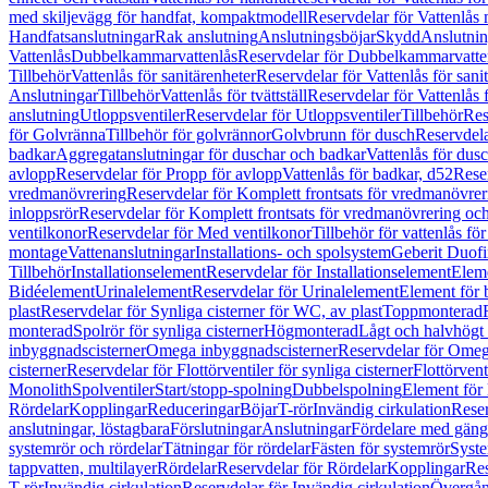
med skiljevägg för handfat, kompaktmodell
Reservdelar för Vattenlås
Handfatsanslutningar
Rak anslutning
Anslutningsböjar
Skydd
Anslutnin
Vattenlås
Dubbelkammarvattenlås
Reservdelar för Dubbelkammarvatte
Tillbehör
Vattenlås för sanitärenheter
Reservdelar för Vattenlås för sani
Anslutningar
Tillbehör
Vattenlås för tvättställ
Reservdelar för Vattenlås fö
anslutning
Utloppsventiler
Reservdelar för Utloppsventiler
Tillbehör
Res
för Golvränna
Tillbehör för golvrännor
Golvbrunn för dusch
Reservdela
badkar
Aggregatanslutningar för duschar och badkar
Vattenlås för dus
avlopp
Reservdelar för Propp för avlopp
Vattenlås för badkar, d52
Reser
vredmanövrering
Reservdelar för Komplett frontsats för vredmanövrer
inloppsrör
Reservdelar för Komplett frontsats för vredmanövrering och
ventilkonor
Reservdelar för Med ventilkonor
Tillbehör för vattenlås fö
montage
Vattenanslutningar
Installations- och spolsystem
Geberit Duof
Tillbehör
Installationselement
Reservdelar för Installationselement
Elem
Bidéelement
Urinalelement
Reservdelar för Urinalelement
Element för 
plast
Reservdelar för Synliga cisterner för WC, av plast
Toppmonterad
monterad
Spolrör för synliga cisterner
Högmonterad
Lågt och halvhögt
inbyggnadscisterner
Omega inbyggnadscisterner
Reservdelar för Omeg
cisterner
Reservdelar för Flottörventiler för synliga cisterner
Flottörvent
Monolith
Spolventiler
Start/stopp-spolning
Dubbelspolning
Element för 
Rördelar
Kopplingar
Reduceringar
Böjar
T-rör
Invändig cirkulation
Reser
anslutningar, löstagbara
Förslutningar
Anslutningar
Fördelare med gäng
systemrör och rördelar
Tätningar för rördelar
Fästen för systemrör
Syst
tappvatten, multilayer
Rördelar
Reservdelar för Rördelar
Kopplingar
Res
T-rör
Invändig cirkulation
Reservdelar för Invändig cirkulation
Övergång