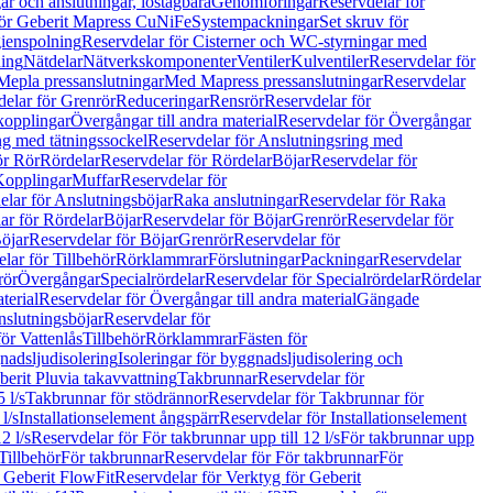
r och anslutningar, löstagbara
Genomföringar
Reservdelar för
för Geberit Mapress CuNiFe
Systempackningar
Set skruv för
ienspolning
Reservdelar för Cisterner och WC-styrningar med
ning
Nätdelar
Nätverkskomponenter
Ventiler
Kulventiler
Reservdelar för
Mepla pressanslutningar
Med Mapress pressanslutningar
Reservdelar
elar för Grenrör
Reduceringar
Rensrör
Reservdelar för
opplingar
Övergångar till andra material
Reservdelar för Övergångar
ng med tätningssockel
Reservdelar för Anslutningsring med
ör Rör
Rördelar
Reservdelar för Rördelar
Böjar
Reservdelar för
Kopplingar
Muffar
Reservdelar för
elar för Anslutningsböjar
Raka anslutningar
Reservdelar för Raka
ar för Rördelar
Böjar
Reservdelar för Böjar
Grenrör
Reservdelar för
öjar
Reservdelar för Böjar
Grenrör
Reservdelar för
lar för Tillbehör
Rörklammrar
Förslutningar
Packningar
Reservdelar
rör
Övergångar
Specialrördelar
Reservdelar för Specialrördelar
Rördelar
terial
Reservdelar för Övergångar till andra material
Gängade
slutningsböjar
Reservdelar för
ör Vattenlås
Tillbehör
Rörklammrar
Fästen för
gnadsljudisolering
Isoleringar för byggnadsljudisolering och
berit Pluvia takavvattning
Takbrunnar
Reservdelar för
 l/s
Takbrunnar för stödrännor
Reservdelar för Takbrunnar för
l/s
Installationselement ångspärr
Reservdelar för Installationselement
2 l/s
Reservdelar för För takbrunnar upp till 12 l/s
För takbrunnar upp
Tillbehör
För takbrunnar
Reservdelar för För takbrunnar
För
 Geberit FlowFit
Reservdelar för Verktyg för Geberit