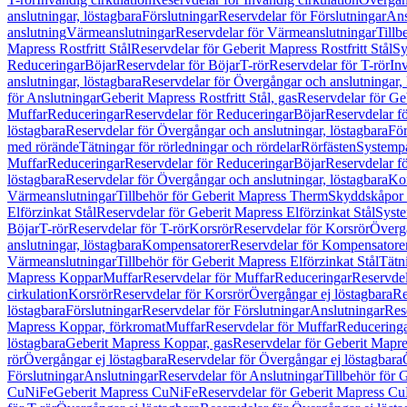
anslutningar, löstagbara
Förslutningar
Reservdelar för Förslutningar
Ans
anslutning
Värmeanslutningar
Reservdelar för Värmeanslutningar
Tillb
Mapress Rostfritt Stål
Reservdelar för Geberit Mapress Rostfritt Stål
Sy
Reduceringar
Böjar
Reservdelar för Böjar
T-rör
Reservdelar för T-rör
In
anslutningar, löstagbara
Reservdelar för Övergångar och anslutningar, 
för Anslutningar
Geberit Mapress Rostfritt Stål, gas
Reservdelar för Geb
Muffar
Reduceringar
Reservdelar för Reduceringar
Böjar
Reservdelar f
löstagbara
Reservdelar för Övergångar och anslutningar, löstagbara
För
med rörände
Tätningar för rörledningar och rördelar
Rörfästen
Systemp
Muffar
Reduceringar
Reservdelar för Reduceringar
Böjar
Reservdelar f
löstagbara
Reservdelar för Övergångar och anslutningar, löstagbara
Ko
Värmeanslutningar
Tillbehör för Geberit Mapress Therm
Skyddskåpor 
Elförzinkat Stål
Reservdelar för Geberit Mapress Elförzinkat Stål
Syste
Böjar
T-rör
Reservdelar för T-rör
Korsrör
Reservdelar för Korsrör
Övergå
anslutningar, löstagbara
Kompensatorer
Reservdelar för Kompensatore
Värmeanslutningar
Tillbehör för Geberit Mapress Elförzinkat Stål
Tätn
Mapress Koppar
Muffar
Reservdelar för Muffar
Reduceringar
Reservdel
cirkulation
Korsrör
Reservdelar för Korsrör
Övergångar ej löstagbara
Re
löstagbara
Förslutningar
Reservdelar för Förslutningar
Anslutningar
Res
Mapress Koppar, förkromat
Muffar
Reservdelar för Muffar
Reducering
löstagbara
Geberit Mapress Koppar, gas
Reservdelar för Geberit Mapr
rör
Övergångar ej löstagbara
Reservdelar för Övergångar ej löstagbara
Förslutningar
Anslutningar
Reservdelar för Anslutningar
Tillbehör för
CuNiFe
Geberit Mapress CuNiFe
Reservdelar för Geberit Mapress C