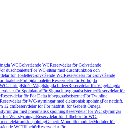
hängda WC
Golvstående WC
Reservdelar för Golvstående
För duschtoaletter
För WC-sitsar med duschfunktion och
delar för Toaletter
Golvstående WC
Reservdelar för Golvstående
rt toaletter
Förhöjda toaletter
Reservdelar för Förhöjda
 WC-sittring
Bidéer
Vägghängda bidéer
Reservdelar för Vägghängda
rvdelar för Spolplattor
För Sigma inbyggnadscisterner
Reservdelar för
r
Reservdelar för För Delta inbyggnadscisterner
För Twinline
Reservdelar för WC-styrningar med elektronisk spolning
För nätdrift,
ern 12 cm
Reservdelar för För nätdrift, för Geberit Omega
tyrningar med pneumatisk spolning
Reservdelar för WC-styrningar
ör för WC-styrningar
Reservdelar för Tillbehör för WC-
 med elektronisk spolning
Geberit Monolith moduler
Moduler för
vstående WC
Tillbehör
Reservdelar för