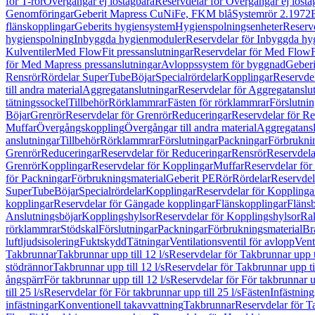
för T-rör
Övergångar ej löstagbara
Reservdelar för Övergångar ej lösta
Genomföringar
Geberit Mapress CuNiFe, FKM blå
Systemrör 2.1972
flänskopplingar
Geberits hygiensystem
Hygienspolningsenheter
Reserv
hygienspolning
Inbyggda hygienmoduler
Reservdelar för Inbyggda h
Kulventiler
Med FlowFit pressanslutningar
Reservdelar för Med FlowFi
för Med Mapress pressanslutningar
Avloppssystem för byggnad
Geberi
Rensrör
Rördelar SuperTube
Böjar
Specialrördelar
Kopplingar
Reservdel
till andra material
Aggregatanslutningar
Reservdelar för Aggregatanslu
tätningssockel
Tillbehör
Rörklammrar
Fästen för rörklammrar
Förslutnin
Böjar
Grenrör
Reservdelar för Grenrör
Reduceringar
Reservdelar för R
Muffar
Övergångskoppling
Övergångar till andra material
Aggregatansl
anslutningar
Tillbehör
Rörklammrar
Förslutningar
Packningar
Förbrukni
Grenrör
Reduceringar
Reservdelar för Reduceringar
Rensrör
Reservdela
Grenrör
Kopplingar
Reservdelar för Kopplingar
Muffar
Reservdelar för
för Packningar
Förbrukningsmaterial
Geberit PE
Rör
Rördelar
Reservdel
SuperTube
Böjar
Specialrördelar
Kopplingar
Reservdelar för Kopplinga
kopplingar
Reservdelar för Gängade kopplingar
Flänskopplingar
Fläns
Anslutningsböjar
Kopplingshylsor
Reservdelar för Kopplingshylsor
Rak
rörklammrar
Stödskal
Förslutningar
Packningar
Förbrukningsmaterial
Br
luftljudsisolering
Fuktskydd
Tätningar
Ventilationsventil för avlopp
Vent
Takbrunnar
Takbrunnar upp till 12 l/s
Reservdelar för Takbrunnar upp ti
stödrännor
Takbrunnar upp till 12 l/s
Reservdelar för Takbrunnar upp til
ångspärr
För takbrunnar upp till 12 l/s
Reservdelar för För takbrunnar up
till 25 l/s
Reservdelar för För takbrunnar upp till 25 l/s
Fästen
Infästnin
infästningar
Konventionell takavvattning
Takbrunnar
Reservdelar för T