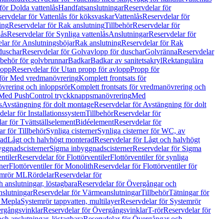
för Dolda vattenlås
Handfatsanslutningar
Reservdelar för
ervdelar för Vattenlås för köksvaskar
Vattenlås
Reservdelar för
ing
Reservdelar för Rak anslutning
Tillbehör
Reservdelar för
lås
Reservdelar för Synliga vattenlås
Anslutningar
Reservdelar för
lar för Anslutningsböjar
Rak anslutning
Reservdelar för Rak
duschar
Reservdelar för Golvavlopp för duschar
Golvränna
Reservdelar
lbehör för golvbrunnar
Badkar
Badkar av sanitetsakryl
Rektangulära
lopp
Reservdelar för Utan propp för avlopp
Propp för
 för Med vredmanövrering
Komplett frontsats för
vrering och inloppsrör
Komplett frontsats för vredmanövrering och
 Med PushControl tryckknappsmanövrering
Med
s
Avstängning för dolt montage
Reservdelar för Avstängning för dolt
elar för Installationssystem
Tillbehör
Reservdelar för
ar för Tvättställselement
Bidéelement
Reservdelar för
r för Tillbehör
Synliga cisterner
Synliga cisterner för WC, av
rad
Lågt och halvhögt monterad
Reservdelar för Lågt och halvhögt
yggnadscisterner
Sigma inbyggnadscisterner
Reservdelar för Sigma
ntiler
Reservdelar för Flottörventiler
Flottörventiler för synliga
ner
Flottörventiler för Monolith
Reservdelar för Flottörventiler för
emrör ML
Rördelar
Reservdelar för
 anslutningar, löstagbara
Reservdelar för Övergångar och
slutningar
Reservdelar för Värmeanslutningar
Tillbehör
Tätningar för
 Mepla
Systemrör tappvatten, multilayer
Reservdelar för Systemrör
rgångsvinklar
Reservdelar för Övergångsvinklar
T-rör
Reservdelar för
ch anslutningar, löstagbara
Reservdelar för Övergångar och