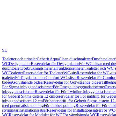
SE
Toaletter och urinaler
Geberit AquaClean duschtoaletter
Duschtoaletter
WC
Designplattor
Reservdelar för Designplattor
För WC-sitsar med du
duschtoalett
Förbrukningsmaterial
Funktionsenheter
Toaletter och WC-s
WC
Toaletter
Reservdelar för Toaletter
WC-sits
Reservdelar för WC-sits
toaletter
Förlängda toaletter
Comfort WC-sitsar
Reservdelar för Comfor
bidéer
Golvstående bidéer
Reservdelar för Golvstående bidéer
Tillbehö
För Sigma inbyggnadscisterner
För Omega inbyggnadscisterner
Reserv
inbyggnadscisterner
Reservdelar för För Twinline inbyggnadscisterner
för Geberit Sigma cistern 12 cm
Reservdelar för För nätdrift, för Gebe
inbyggnadscistern 12 cm
För batteridrift, för Geberit Sigma cistern 12
med pneumatisk spolning
För dubbelspolning
Reservdelar för För dub
styrningar
Installationssatser
Reservdelar för Installationssatser
För WC-s
WC
Reservdelar för Moduler för WC
För vägghängda WC
Reservdela