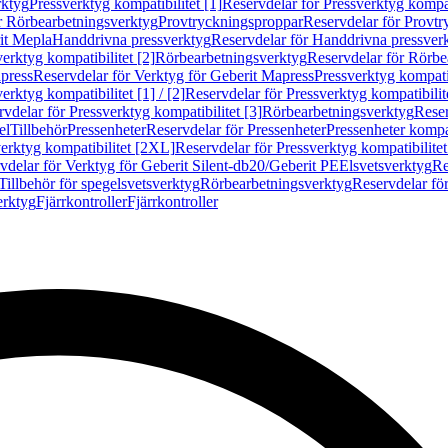
rktyg
Pressverktyg kompatibilitet [1]
Reservdelar för Pressverktyg kompati
r Rörbearbetningsverktyg
Provtryckningsproppar
Reservdelar för Provt
it Mepla
Handdrivna pressverktyg
Reservdelar för Handdrivna pressver
erktyg kompatibilitet [2]
Rörbearbetningsverktyg
Reservdelar för Rörbe
press
Reservdelar för Verktyg för Geberit Mapress
Pressverktyg kompatib
erktyg kompatibilitet [1] / [2]
Reservdelar för Pressverktyg kompatibilitet
vdelar för Pressverktyg kompatibilitet [3]
Rörbearbetningsverktyg
Reser
el
Tillbehör
Pressenheter
Reservdelar för Pressenheter
Pressenheter kompat
erktyg kompatibilitet [2XL]
Reservdelar för Pressverktyg kompatibilite
vdelar för Verktyg för Geberit Silent-db20/Geberit PE
Elsvetsverktyg
Re
Tillbehör för spegelsvetsverktyg
Rörbearbetningsverktyg
Reservdelar fö
erktyg
Fjärrkontroller
Fjärrkontroller