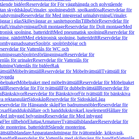
tående bidéer
Reservdelar för För vägghängda och golvstående
Utan skyddskåpa
Urinaler, spolningsdrift, spolkantlösa
Reservdelar för
nalstyrning
Reservdelar för Med integrerad urinalstyrning
Urinaler,
äggar i glas
Skiljeväggar av sanitetsporslin
Tillbehör
Reservdelar för
rial
Urinalstyrningar
Dolt montage
Reservdelar för Dolt montage
Med
onisk spolning, batteridrift
Med pneumatisk spolning
Reservdelar för
ing, nätdrift
Med elektronisk spolning, batteridrift
Reservdelar för
h ombyggnadssatser
Spolrör, spolrörsböjar och
servdelar för Vattenlås för WC och
utningssats
Spolrörsförlängningar
Reservdelar för
enlås för urinaler
Reservdelar för Vattenlås för
lutning
Vattenlås för bidéer
Rak
ttställ
Möbeltvättställ
Reservdelar för Möbeltvättställ
Tvättställ för
nbyggda
belpaket
Möbelpaket med möbeltvättställ
Reservdelar för Möbelpaket
täll
Reservdelar för För tvättställ
För dubbeltvättställ
Reservdelar för
a
Bänkskivor
Reservdelar för Bänkskivor
För tvättställ för bänkskiva
va rektangulärt
Sidoskåp
Reservdelar för Sidoskåp
Låga
eservdelar för Hängande skåp
Fler badrumsmöbler
Reservdelar för
oxar
Handdukshållare och handdukskrokar
Ljuselement
Hållare för
Med inbyggd belysning
Reservdelar för Med inbyggd
g
Fler tillbehör
Eluttag
Armaturer
Tvättställsblandare
Reservdelar för
de montering, batteridrift
Stående montering,
ättställsblandare
Apparatanslutningar för tvättområde, köksvask,
 handfat
Reservdelar för Vattenlås med skiljevägg för handfat
Vattenlås