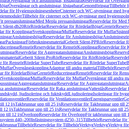
gbara
Övergångar och anslutningar, löstagbara
Reservdelar för Övergånga
Böjar
Övergångar och anslutningar, löstagbara
Genomföringar
Tillbehör 
delar för Hygienspolningsenheter
Cisterner och WC-styrningar med hyg
ygienmoduler
Tillbehör för cisterner och WC-styrningar med hygienspol
t pressanslutningar
Med Mepla pressanslutningar
Reservdelar för Med 
t Silent-db20
Rör
Rördelar
Reservdelar för Rördelar
Böjar
Grenrör
Reservd
ar för Kopplingar
Svetskopplingar
Muffar
Reservdelar för Muffar
Spännk
tningar
Anslutningsböjar
Reservdelar för Anslutningsböjar
Anslutningsri
gar
Packningar
Förbrukningsmaterial
Geberit Silent-PP
Rör
Reservdelar f
educeringar
Rensrör
Reservdelar för Rensrör
Kopplingar
Reservdelar för 
utningar
Reservdelar för Aggregatanslutningar
Anslutningsböjar
Reservd
ngsmaterial
Geberit Silent-Pro
Rör
Reservdelar för Rör
Rördelar
Reservdel
r för Rensrör
Rördelar SuperTube
Reservdelar för Rördelar SuperTube
B
 Muffar
Övergångskoppling
Adaptrar till andra material
Tillbehör
Reservde
ar för Rördelar
Böjar
Grenrör
Reduceringar
Rensrör
Reservdelar för Rens
r
Svetskopplingar
Muffar
Reservdelar för Muffar
Övergångar till andra ma
bussningar
Aggregatanslutningar
Reservdelar för Aggregatanslutningar
An
a anslutningar
Reservdelar för Raka anslutningar
Vattenlås
Reservdelar f
andskydd, ljudisolering och fuktskydd
Ljudisolering
Isoleringar för byg
ilationsventiler
Reservdelar för Ventilationsventiler
Energisparventiler
Ge
ll 12 l/s
Takbrunnar upp till 25 l/s
Reservdelar för Takbrunnar upp till 25
l 12 l/s
Takbrunnar upp till 25 l/s
Reservdelar för Takbrunnar upp till 25 
p till 12 l/s
Överlopp
Reservdelar för Överlopp
För takbrunnar upp till 1
gssystem d40–200
Infästningssystem d250–315
Tillbehör
Reservdelar för 
akbrunnar
Tillbehör
Reservdelar för Tillbehör
Verktyg
Verktyg
Verktyg för