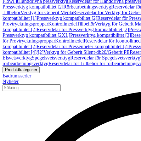
FlowFit
Handdrivna pressverktyg
Reservdelar för Handdrivna pressve
Pressverktyg kompatibilitet [2]
Rörbearbetningsverktyg
Reservdelar fö
Tillbehör
Verktyg för Geberit Mepla
Reservdelar för Verktyg för Geber
kompatibilitet [1]
Pressverktyg kompatibilitet [2]
Reservdelar för Pressv
Provtryckningsproppar
Kontrollmedel
Tillbehör
Verktyg för Geberit Ma
kompatibilitet [2]
Reservdelar för Pressverktyg kompatibilitet [2]
Pressv
Pressverktyg kompatibilitet [2XL]
Pressverktyg kompatibilitet [3]
Reser
för Provtryckningsproppar
Kontrollmedel
Reservdelar för Kontrollmed
kompatibilitet [2]
Reservdelar för Pressenheter kompatibilitet [2]
Pressv
kompatibilitet [4]/[2]
Verktyg för Geberit Silent-db20/Geberit PE
Reser
Elsvetsverktyg
Spegelsvetsverktyg
Reservdelar för Spegelsvetsverktyg
rörbearbetningsverktyg
Reservdelar för Tillbehör för rörbearbetningsv
Produktkategorier
Badrumsserier
Nyheter