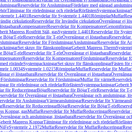
lutningar
Reservdelar för Anslutningar
Fördelare med gängad anslutnin
ehör
Tätningar för rörledningar och rördelar
Rörfästen
Systempackningar
stemrör 1.4401
Reservdelar för Systemrör 1.4401
Rörnipplar
Muffar
Rese
vändig cirkulation
Reservdelar för Invändig cirkulation
Övergångar ej lös
löstagbara
Kompensatorer
Reservdelar för Kompensatorer
Genomföringa
erit Mapress Rostfritt Stål, gas
Systemrör 1.4401
Reservdelar för Syste
ör Böjar
T-rör
Reservdelar för T-rör
Övergångar ej löstagbara
Reservdelar 
slutningar
Reservdelar för Förslutningar
Anslutningar
Reservdelar för An
ackningar
Set skruv för flänskopplingar
Geberit Mapress Therm
Systemr
ör Böjar
T-rör
Reservdelar för T-rör
Övergångar ej löstagbara
Reservdelar 
mpensatorer
Reservdelar för Kompensatorer
Förslutningar
Reservdelar fö
med rörände
Systempackningar
Set skruv för flänskopplingar
Fästen för
mrör 1.0034
Systemrör 1.0215
Rörnipplar
Muffar
Reservdelar för Muffar
ngar ej löstagbara
Reservdelar för Övergångar ej löstagbara
Övergångar 
r
Förslutningar
Reservdelar för Förslutningar
Muffar för värme
Reservdela
ingar för rörledningar och rördelar
Rörfästen
Systempackningar
Geberit 
ar för Reduceringar
Böjar
Reservdelar för Böjar
T-rör
Reservdelar för T-
servdelar för Övergångar ej löstagbara
Övergångar och anslutningar, lö
ervdelar för Anslutningar
Värmeanslutningar
Reservdelar för Värmeansl
ar
Reservdelar för Reduceringar
Böjar
Reservdelar för Böjar
T-rör
Reservde
ess Koppar, gas
Muffar
Reservdelar för Muffar
Reduceringar
Reservdelar 
Övergångar och anslutningar, löstagbara
Reservdelar för Övergångar och
 Geberit Mapress Koppar
Tätningar för rörledningar och rördelar
Rörfäste
uNiFe
Systemrör 2.1972
Muffar
Reservdelar för Muffar
Reduceringar
Rese