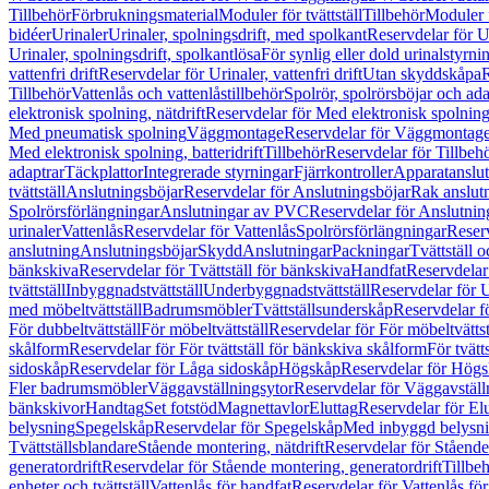
Tillbehör
Förbrukningsmaterial
Moduler för tvättställ
Tillbehör
Moduler 
bidéer
Urinaler
Urinaler, spolningsdrift, med spolkant
Reservdelar för U
Urinaler, spolningsdrift, spolkantlösa
För synlig eller dold urinalstyrni
vattenfri drift
Reservdelar för Urinaler, vattenfri drift
Utan skyddskåpa
R
Tillbehör
Vattenlås och vattenlåstillbehör
Spolrör, spolrörsböjar och ada
elektronisk spolning, nätdrift
Reservdelar för Med elektronisk spolning,
Med pneumatisk spolning
Väggmontage
Reservdelar för Väggmontag
Med elektronisk spolning, batteridrift
Tillbehör
Reservdelar för Tillbeh
adaptrar
Täckplattor
Integrerade styrningar
Fjärrkontroller
Apparatanslutn
tvättställ
Anslutningsböjar
Reservdelar för Anslutningsböjar
Rak anslut
Spolrörsförlängningar
Anslutningar av PVC
Reservdelar för Anslutni
urinaler
Vattenlås
Reservdelar för Vattenlås
Spolrörsförlängningar
Reserv
anslutning
Anslutningsböjar
Skydd
Anslutningar
Packningar
Tvättställ
bänkskiva
Reservdelar för Tvättställ för bänkskiva
Handfat
Reservdelar
tvättställ
Inbyggnadstvättställ
Underbyggnadstvättställ
Reservdelar för 
med möbeltvättställ
Badrumsmöbler
Tvättställsunderskåp
Reservdelar f
För dubbeltvättställ
För möbeltvättställ
Reservdelar för För möbeltvättst
skålform
Reservdelar för För tvättställ för bänkskiva skålform
För tvätt
sidoskåp
Reservdelar för Låga sidoskåp
Högskåp
Reservdelar för Hög
Fler badrumsmöbler
Väggavställningsytor
Reservdelar för Väggavställ
bänkskivor
Handtag
Set fotstöd
Magnettavlor
Eluttag
Reservdelar för El
belysning
Spegelskåp
Reservdelar för Spegelskåp
Med inbyggd belysn
Tvättställsblandare
Stående montering, nätdrift
Reservdelar för Stående
generatordrift
Reservdelar för Stående montering, generatordrift
Tillbe
enheter och tvättställ
Vattenlås för handfat
Reservdelar för Vattenlås fö