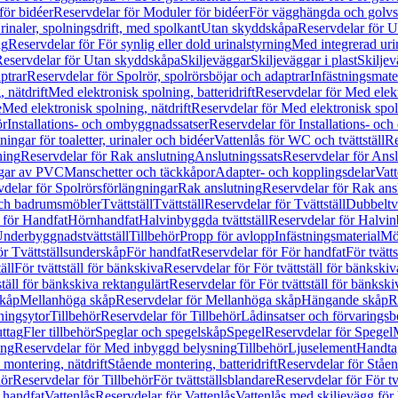
för bidéer
Reservdelar för Moduler för bidéer
För vägghängda och golvs
rinaler, spolningsdrift, med spolkant
Utan skyddskåpa
Reservdelar för 
ng
Reservdelar för För synlig eller dold urinalstyrning
Med integrerad uri
eservdelar för Utan skyddskåpa
Skiljeväggar
Skiljeväggar i plast
Skiljev
ptrar
Reservdelar för Spolrör, spolrörsböjar och adaptrar
Infästningsmate
 nätdrift
Med elektronisk spolning, batteridrift
Reservdelar för Med elektr
e
Med elektronisk spolning, nätdrift
Reservdelar för Med elektronisk spoln
ör
Installations- och ombyggnadssatser
Reservdelar för Installations- oc
ingar för toaletter, urinaler och bidéer
Vattenlås för WC och tvättställ
Re
ning
Reservdelar för Rak anslutning
Anslutningssats
Reservdelar för Ansl
ngar av PVC
Manschetter och täckkåpor
Adapter- och kopplingsdelar
Vatt
delar för Spolrörsförlängningar
Rak anslutning
Reservdelar för Rak ans
 och badrumsmöbler
Tvättställ
Tvättställ
Reservdelar för Tvättställ
Dubbeltvä
 för Handfat
Hörnhandfat
Halvinbyggda tvättställ
Reservdelar för Halvi
Underbyggnadstvättställ
Tillbehör
Propp för avlopp
Infästningsmaterial
Mö
ör Tvättställsunderskåp
För handfat
Reservdelar för För handfat
För tvätts
äll
För tvättställ för bänkskiva
Reservdelar för För tvättställ för bänkskiv
ställ för bänkskiva rektangulärt
Reservdelar för För tvättställ för bänkski
skåp
Mellanhöga skåp
Reservdelar för Mellanhöga skåp
Hängande skåp
R
ningsytor
Tillbehör
Reservdelar för Tillbehör
Lådinsatser och förvaringsb
uttag
Fler tillbehör
Speglar och spegelskåp
Spegel
Reservdelar för Spegel
ing
Reservdelar för Med inbyggd belysning
Tillbehör
Ljuselement
Handta
 montering, nätdrift
Stående montering, batteridrift
Reservdelar för Ståen
hör
Reservdelar för Tillbehör
För tvättställsblandare
Reservdelar för För tv
r handfat
Vattenlås
Reservdelar för Vattenlås
Vattenlås med skiljevägg för