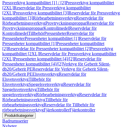
Pressverktyg kompatibilitet [1] / [2]
Pressverktyg kompatibilitet
[2XL]
Reservdelar för Pressverktyg kompatibilitet
[2XL]
Pressverktyg kompatibilitet [3]
Reservdelar för Pressverktyg
kompatibilitet [3]
Rörbearbetningsverktyg
Reservdelar för
Rörbearbetningsverktyg
Provtryckningsproppar
Reservdelar för
Provtryckningsproppar
Kontrollmedel
Reservdelar för
Kontrollmedel
Tillbehör
Pressenheter
Reservdelar för
Pressenheter
Pressenheter kompatibilitet [1]
Reservdelar för
Pressenheter kompatibilitet [1]
Pressenheter kompatibilitet
[2]
Reservdelar för Pressenheter kompatibilitet [2]
Pressverktyg
kompatibilitet [2XL]
Reservdelar för Pressverktyg kompatibilitet
[2XL]
Pressenheter kompatibilitet [4]/[2]
Reservdelar för
Pressenheter kompatibilitet [4]/[2]
Verktyg för Geberit Silent-
db20/Geberit PE
Reservdelar för Verktyg för Geberit Silent-
db20/Geberit PE
Elsvetsverktyg
Reservdelar för
Elsvetsverktyg
Tillbehör för
Elsvetsverktyg
Spegelsvetsverktyg
Reservdelar för
Spegelsvetsverktyg
Tillbehör för
spegelsvetsverktyg
Rörbearbetningsverktyg
Reservdelar för
Rörbearbetningsverktyg
Tillbehör för
rörbearbetningsverktyg
Reservdelar för Tillbehör för
rörbearbetningsverktyg
Fjärrkontroller
Fjärrkontroller
Produktkategorier
Badrumsserier
Nyheter