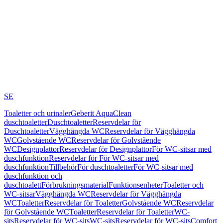
SE
Toaletter och urinaler
Geberit AquaClean
duschtoaletter
Duschtoaletter
Reservdelar för
Duschtoaletter
Vägghängda WC
Reservdelar för Vägghängda
WC
Golvstående WC
Reservdelar för Golvstående
WC
Designplattor
Reservdelar för Designplattor
För WC-sitsar med
duschfunktion
Reservdelar för För WC-sitsar med
duschfunktion
Tillbehör
För duschtoaletter
För WC-sitsar med
duschfunktion och
duschtoalett
Förbrukningsmaterial
Funktionsenheter
Toaletter och
WC-sitsar
Vägghängda WC
Reservdelar för Vägghängda
WC
Toaletter
Reservdelar för Toaletter
Golvstående WC
Reservdelar
för Golvstående WC
Toaletter
Reservdelar för Toaletter
WC-
sits
Reservdelar för WC-sits
WC-sits
Reservdelar för WC-sits
Comfort