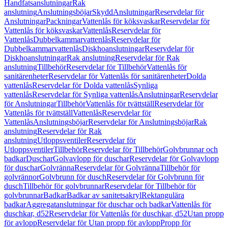
Handfatsanslutningar
Rak
anslutning
Anslutningsböjar
Skydd
Anslutningar
Reservdelar för
Anslutningar
Packningar
Vattenlås för köksvaskar
Reservdelar för
Vattenlås för köksvaskar
Vattenlås
Reservdelar för
Vattenlås
Dubbelkammarvattenlås
Reservdelar för
Dubbelkammarvattenlås
Diskhoanslutningar
Reservdelar för
Diskhoanslutningar
Rak anslutning
Reservdelar för Rak
anslutning
Tillbehör
Reservdelar för Tillbehör
Vattenlås för
sanitärenheter
Reservdelar för Vattenlås för sanitärenheter
Dolda
vattenlås
Reservdelar för Dolda vattenlås
Synliga
vattenlås
Reservdelar för Synliga vattenlås
Anslutningar
Reservdelar
för Anslutningar
Tillbehör
Vattenlås för tvättställ
Reservdelar för
Vattenlås för tvättställ
Vattenlås
Reservdelar för
Vattenlås
Anslutningsböjar
Reservdelar för Anslutningsböjar
Rak
anslutning
Reservdelar för Rak
anslutning
Utloppsventiler
Reservdelar för
Utloppsventiler
Tillbehör
Reservdelar för Tillbehör
Golvbrunnar och
badkar
Duschar
Golvavlopp för duschar
Reservdelar för Golvavlopp
för duschar
Golvränna
Reservdelar för Golvränna
Tillbehör för
golvrännor
Golvbrunn för dusch
Reservdelar för Golvbrunn för
dusch
Tillbehör för golvbrunnar
Reservdelar för Tillbehör för
golvbrunnar
Badkar
Badkar av sanitetsakryl
Rektangulära
badkar
Aggregatanslutningar för duschar och badkar
Vattenlås för
duschkar, d52
Reservdelar för Vattenlås för duschkar, d52
Utan propp
för avlopp
Reservdelar för Utan propp för avlopp
Propp för