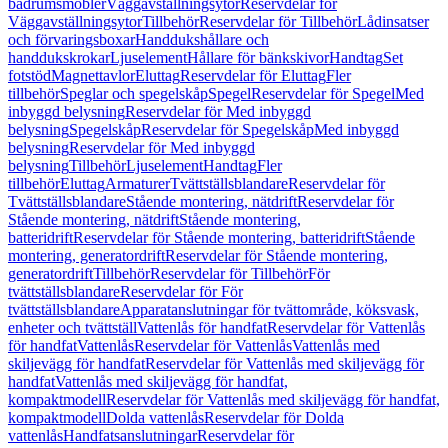
badrumsmöbler
Väggavställningsytor
Reservdelar för
Väggavställningsytor
Tillbehör
Reservdelar för Tillbehör
Lådinsatser
och förvaringsboxar
Handdukshållare och
handdukskrokar
Ljuselement
Hållare för bänkskivor
Handtag
Set
fotstöd
Magnettavlor
Eluttag
Reservdelar för Eluttag
Fler
tillbehör
Speglar och spegelskåp
Spegel
Reservdelar för Spegel
Med
inbyggd belysning
Reservdelar för Med inbyggd
belysning
Spegelskåp
Reservdelar för Spegelskåp
Med inbyggd
belysning
Reservdelar för Med inbyggd
belysning
Tillbehör
Ljuselement
Handtag
Fler
tillbehör
Eluttag
Armaturer
Tvättställsblandare
Reservdelar för
Tvättställsblandare
Stående montering, nätdrift
Reservdelar för
Stående montering, nätdrift
Stående montering,
batteridrift
Reservdelar för Stående montering, batteridrift
Stående
montering, generatordrift
Reservdelar för Stående montering,
generatordrift
Tillbehör
Reservdelar för Tillbehör
För
tvättställsblandare
Reservdelar för För
tvättställsblandare
Apparatanslutningar för tvättområde, köksvask,
enheter och tvättställ
Vattenlås för handfat
Reservdelar för Vattenlås
för handfat
Vattenlås
Reservdelar för Vattenlås
Vattenlås med
skiljevägg för handfat
Reservdelar för Vattenlås med skiljevägg för
handfat
Vattenlås med skiljevägg för handfat,
kompaktmodell
Reservdelar för Vattenlås med skiljevägg för handfat,
kompaktmodell
Dolda vattenlås
Reservdelar för Dolda
vattenlås
Handfatsanslutningar
Reservdelar för