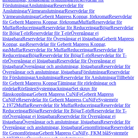
Förslutningar
Anslutningar
Reservdelar för
Anslutningar
Värmeanslutningar
Reservdelar för
Värmeanslutningar
Geberit Mapress Koppar, förkromat
Reservdelar
för Geberit Mapress Koppar, förkromat
Muffar
Reservdelar för
Muffar
Reduceringar
Reservdelar för Reduceringar
Böjar
Reservdelar
för Böjar
T-rör
Reservdelar för T-rör
Övergångar ej
löstagbara
Reservdelar för Övergångar ej löstagbara
Geberit Mapress
Koppar, gas
Reservdelar för Geberit Mapress Koppar,
gas
Muffar
Reservdelar för Muffar
Reduceringar
Reservdelar för
Reduceringar
Böjar
Reservdelar för Böjar
T-rör
Reservdelar för T-
rör
Övergångar ej löstagbara
Reservdelar för Övergångar ej
löstagbara
Övergångar och anslutningar, löstagbara
Reservdelar för
Övergångar och anslutningar, löstagbara
Förslutningar
Reservdelar
för Förslutningar
Anslutningar
Reservdelar för Anslutningar
Tillbehör
för Geberit Mapress Koppar
Tätningar för rörledningar och
rördelar
Rörfästen
Systempackningar
Set skruv för
flänskopplingar
Geberit Mapress CuNiFe
Geberit Mapress
CuNiFe
Reservdelar för Geberit Mapress CuNiFe
Systemrör
2.1972
Muffar
Reservdelar för Muffar
Reduceringar
Reservdelar för
Reduceringar
Böjar
Reservdelar för Böjar
T-rör
Reservdelar för T-
rör
Övergångar ej löstagbara
Reservdelar för Övergångar ej
löstagbara
Övergångar och anslutningar, löstagbara
Reservdelar för
Övergångar och anslutningar, löstagbara
Genomföringar
Reservdelar
för Genomföringar
Geberit Mapress CuNiFe, FKM blå
Systemrör