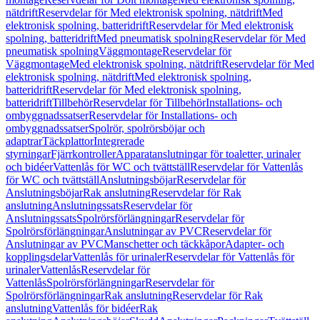
nätdrift
Reservdelar för Med elektronisk spolning, nätdrift
Med
elektronisk spolning, batteridrift
Reservdelar för Med elektronisk
spolning, batteridrift
Med pneumatisk spolning
Reservdelar för Med
pneumatisk spolning
Väggmontage
Reservdelar för
Väggmontage
Med elektronisk spolning, nätdrift
Reservdelar för Med
elektronisk spolning, nätdrift
Med elektronisk spolning,
batteridrift
Reservdelar för Med elektronisk spolning,
batteridrift
Tillbehör
Reservdelar för Tillbehör
Installations- och
ombyggnadssatser
Reservdelar för Installations- och
ombyggnadssatser
Spolrör, spolrörsböjar och
adaptrar
Täckplattor
Integrerade
styrningar
Fjärrkontroller
Apparatanslutningar för toaletter, urinaler
och bidéer
Vattenlås för WC och tvättställ
Reservdelar för Vattenlås
för WC och tvättställ
Anslutningsböjar
Reservdelar för
Anslutningsböjar
Rak anslutning
Reservdelar för Rak
anslutning
Anslutningssats
Reservdelar för
Anslutningssats
Spolrörsförlängningar
Reservdelar för
Spolrörsförlängningar
Anslutningar av PVC
Reservdelar för
Anslutningar av PVC
Manschetter och täckkåpor
Adapter- och
kopplingsdelar
Vattenlås för urinaler
Reservdelar för Vattenlås för
urinaler
Vattenlås
Reservdelar för
Vattenlås
Spolrörsförlängningar
Reservdelar för
Spolrörsförlängningar
Rak anslutning
Reservdelar för Rak
anslutning
Vattenlås för bidéer
Rak