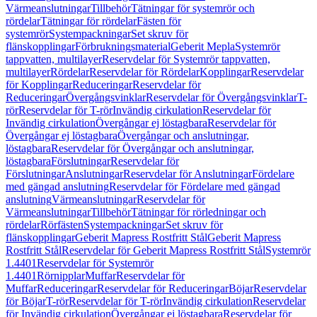
Värmeanslutningar
Tillbehör
Tätningar för systemrör och
rördelar
Tätningar för rördelar
Fästen för
systemrör
Systempackningar
Set skruv för
flänskopplingar
Förbrukningsmaterial
Geberit Mepla
Systemrör
tappvatten, multilayer
Reservdelar för Systemrör tappvatten,
multilayer
Rördelar
Reservdelar för Rördelar
Kopplingar
Reservdelar
för Kopplingar
Reduceringar
Reservdelar för
Reduceringar
Övergångsvinklar
Reservdelar för Övergångsvinklar
T-
rör
Reservdelar för T-rör
Invändig cirkulation
Reservdelar för
Invändig cirkulation
Övergångar ej löstagbara
Reservdelar för
Övergångar ej löstagbara
Övergångar och anslutningar,
löstagbara
Reservdelar för Övergångar och anslutningar,
löstagbara
Förslutningar
Reservdelar för
Förslutningar
Anslutningar
Reservdelar för Anslutningar
Fördelare
med gängad anslutning
Reservdelar för Fördelare med gängad
anslutning
Värmeanslutningar
Reservdelar för
Värmeanslutningar
Tillbehör
Tätningar för rörledningar och
rördelar
Rörfästen
Systempackningar
Set skruv för
flänskopplingar
Geberit Mapress Rostfritt Stål
Geberit Mapress
Rostfritt Stål
Reservdelar för Geberit Mapress Rostfritt Stål
Systemrör
1.4401
Reservdelar för Systemrör
1.4401
Rörnipplar
Muffar
Reservdelar för
Muffar
Reduceringar
Reservdelar för Reduceringar
Böjar
Reservdelar
för Böjar
T-rör
Reservdelar för T-rör
Invändig cirkulation
Reservdelar
för Invändig cirkulation
Övergångar ej löstagbara
Reservdelar för