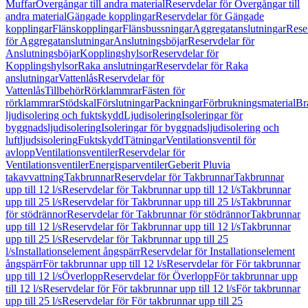
Muffar
Övergångar till andra material
Reservdelar för Övergångar till
andra material
Gängade kopplingar
Reservdelar för Gängade
kopplingar
Flänskopplingar
Flänsbussningar
Aggregatanslutningar
Rese
för Aggregatanslutningar
Anslutningsböjar
Reservdelar för
Anslutningsböjar
Kopplingshylsor
Reservdelar för
Kopplingshylsor
Raka anslutningar
Reservdelar för Raka
anslutningar
Vattenlås
Reservdelar för
Vattenlås
Tillbehör
Rörklammrar
Fästen för
rörklammrar
Stödskal
Förslutningar
Packningar
Förbrukningsmaterial
Br
ljudisolering och fuktskydd
Ljudisolering
Isoleringar för
byggnadsljudisolering
Isoleringar för byggnadsljudisolering och
luftljudsisolering
Fuktskydd
Tätningar
Ventilationsventil för
avlopp
Ventilationsventiler
Reservdelar för
Ventilationsventiler
Energisparventiler
Geberit Pluvia
takavvattning
Takbrunnar
Reservdelar för Takbrunnar
Takbrunnar
upp till 12 l/s
Reservdelar för Takbrunnar upp till 12 l/s
Takbrunnar
upp till 25 l/s
Reservdelar för Takbrunnar upp till 25 l/s
Takbrunnar
för stödrännor
Reservdelar för Takbrunnar för stödrännor
Takbrunnar
upp till 12 l/s
Reservdelar för Takbrunnar upp till 12 l/s
Takbrunnar
upp till 25 l/s
Reservdelar för Takbrunnar upp till 25
l/s
Installationselement ångspärr
Reservdelar för Installationselement
ångspärr
För takbrunnar upp till 12 l/s
Reservdelar för För takbrunnar
upp till 12 l/s
Överlopp
Reservdelar för Överlopp
För takbrunnar upp
till 12 l/s
Reservdelar för För takbrunnar upp till 12 l/s
För takbrunnar
upp till 25 l/s
Reservdelar för För takbrunnar upp till 25