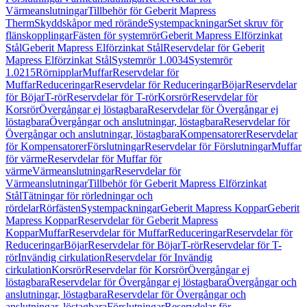
Värmeanslutningar
Tillbehör för Geberit Mapress
Therm
Skyddskåpor med rörände
Systempackningar
Set skruv för
flänskopplingar
Fästen för systemrör
Geberit Mapress Elförzinkat
Stål
Geberit Mapress Elförzinkat Stål
Reservdelar för Geberit
Mapress Elförzinkat Stål
Systemrör 1.0034
Systemrör
1.0215
Rörnipplar
Muffar
Reservdelar för
Muffar
Reduceringar
Reservdelar för Reduceringar
Böjar
Reservdelar
för Böjar
T-rör
Reservdelar för T-rör
Korsrör
Reservdelar för
Korsrör
Övergångar ej löstagbara
Reservdelar för Övergångar ej
löstagbara
Övergångar och anslutningar, löstagbara
Reservdelar för
Övergångar och anslutningar, löstagbara
Kompensatorer
Reservdelar
för Kompensatorer
Förslutningar
Reservdelar för Förslutningar
Muffar
för värme
Reservdelar för Muffar för
värme
Värmeanslutningar
Reservdelar för
Värmeanslutningar
Tillbehör för Geberit Mapress Elförzinkat
Stål
Tätningar för rörledningar och
rördelar
Rörfästen
Systempackningar
Geberit Mapress Koppar
Geberit
Mapress Koppar
Reservdelar för Geberit Mapress
Koppar
Muffar
Reservdelar för Muffar
Reduceringar
Reservdelar för
Reduceringar
Böjar
Reservdelar för Böjar
T-rör
Reservdelar för T-
rör
Invändig cirkulation
Reservdelar för Invändig
cirkulation
Korsrör
Reservdelar för Korsrör
Övergångar ej
löstagbara
Reservdelar för Övergångar ej löstagbara
Övergångar och
anslutningar, löstagbara
Reservdelar för Övergångar och
anslutningar, löstagbara
Förslutningar
Reservdelar för