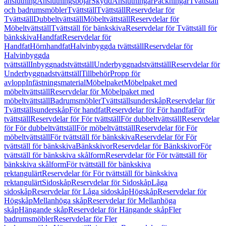
anslutning
Anslutningsböjar
Skydd
Anslutningar
Packningar
Tvättställ
och badrumsmöbler
Tvättställ
Tvättställ
Reservdelar för
Tvättställ
Dubbeltvättställ
Möbeltvättställ
Reservdelar för
Möbeltvättställ
Tvättställ för bänkskiva
Reservdelar för Tvättställ för
bänkskiva
Handfat
Reservdelar för
Handfat
Hörnhandfat
Halvinbyggda tvättställ
Reservdelar för
Halvinbyggda
tvättställ
Inbyggnadstvättställ
Underbyggnadstvättställ
Reservdelar för
Underbyggnadstvättställ
Tillbehör
Propp för
avlopp
Infästningsmaterial
Möbelpaket
Möbelpaket med
möbeltvättställ
Reservdelar för Möbelpaket med
möbeltvättställ
Badrumsmöbler
Tvättställsunderskåp
Reservdelar för
Tvättställsunderskåp
För handfat
Reservdelar för För handfat
För
tvättställ
Reservdelar för För tvättställ
För dubbeltvättställ
Reservdelar
för För dubbeltvättställ
För möbeltvättställ
Reservdelar för För
möbeltvättställ
För tvättställ för bänkskiva
Reservdelar för För
tvättställ för bänkskiva
Bänkskivor
Reservdelar för Bänkskivor
För
tvättställ för bänkskiva skålform
Reservdelar för För tvättställ för
bänkskiva skålform
För tvättställ för bänkskiva
rektangulärt
Reservdelar för För tvättställ för bänkskiva
rektangulärt
Sidoskåp
Reservdelar för Sidoskåp
Låga
sidoskåp
Reservdelar för Låga sidoskåp
Högskåp
Reservdelar för
Högskåp
Mellanhöga skåp
Reservdelar för Mellanhöga
skåp
Hängande skåp
Reservdelar för Hängande skåp
Fler
badrumsmöbler
Reservdelar för Fler