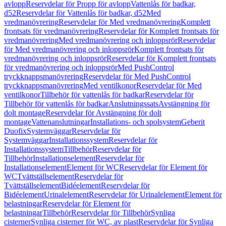
avlopp
Reservdelar för Propp för avlopp
Vattenlås för badkar,
d52
Reservdelar för Vattenlås för badkar, d52
Med
vredmanövrering
Reservdelar för Med vredmanövrering
Komplett
frontsats för vredmanövrering
Reservdelar för Komplett frontsats för
vredmanövrering
Med vredmanövrering och inloppsrör
Reservdelar
för Med vredmanövrering och inloppsrör
Komplett frontsats för
vredmanövrering och inloppsrör
Reservdelar för Komplett frontsats
för vredmanövrering och inloppsrör
Med PushControl
tryckknappsmanövrering
Reservdelar för Med PushControl
tryckknappsmanövrering
Med ventilkonor
Reservdelar för Med
ventilkonor
Tillbehör för vattenlås för badkar
Reservdelar för
Tillbehör för vattenlås för badkar
Anslutningssats
Avstängning för
dolt montage
Reservdelar för Avstängning för dolt
montage
Vattenanslutningar
Installations- och spolsystem
Geberit
Duofix
Systemväggar
Reservdelar för
Systemväggar
Installationssystem
Reservdelar för
Installationssystem
Tillbehör
Reservdelar för
Tillbehör
Installationselement
Reservdelar för
Installationselement
Element för WC
Reservdelar för Element för
WC
Tvättställselement
Reservdelar för
Tvättställselement
Bidéelement
Reservdelar för
Bidéelement
Urinalelement
Reservdelar för Urinalelement
Element för
belastningar
Reservdelar för Element för
belastningar
Tillbehör
Reservdelar för Tillbehör
Synliga
cisterner
Synliga cisterner för WC, av plast
Reservdelar för Synliga