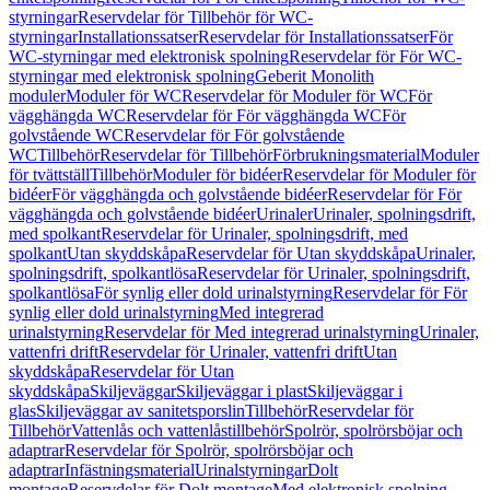
styrningar
Reservdelar för Tillbehör för WC-
styrningar
Installationssatser
Reservdelar för Installationssatser
För
WC-styrningar med elektronisk spolning
Reservdelar för För WC-
styrningar med elektronisk spolning
Geberit Monolith
moduler
Moduler för WC
Reservdelar för Moduler för WC
För
vägghängda WC
Reservdelar för För vägghängda WC
För
golvstående WC
Reservdelar för För golvstående
WC
Tillbehör
Reservdelar för Tillbehör
Förbrukningsmaterial
Moduler
för tvättställ
Tillbehör
Moduler för bidéer
Reservdelar för Moduler för
bidéer
För vägghängda och golvstående bidéer
Reservdelar för För
vägghängda och golvstående bidéer
Urinaler
Urinaler, spolningsdrift,
med spolkant
Reservdelar för Urinaler, spolningsdrift, med
spolkant
Utan skyddskåpa
Reservdelar för Utan skyddskåpa
Urinaler,
spolningsdrift, spolkantlösa
Reservdelar för Urinaler, spolningsdrift,
spolkantlösa
För synlig eller dold urinalstyrning
Reservdelar för För
synlig eller dold urinalstyrning
Med integrerad
urinalstyrning
Reservdelar för Med integrerad urinalstyrning
Urinaler,
vattenfri drift
Reservdelar för Urinaler, vattenfri drift
Utan
skyddskåpa
Reservdelar för Utan
skyddskåpa
Skiljeväggar
Skiljeväggar i plast
Skiljeväggar i
glas
Skiljeväggar av sanitetsporslin
Tillbehör
Reservdelar för
Tillbehör
Vattenlås och vattenlåstillbehör
Spolrör, spolrörsböjar och
adaptrar
Reservdelar för Spolrör, spolrörsböjar och
adaptrar
Infästningsmaterial
Urinalstyrningar
Dolt
montage
Reservdelar för Dolt montage
Med elektronisk spolning,