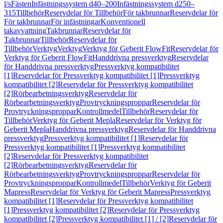
l/s
Fästen
Infästningssystem d40–200
Infästningssystem d250–
315
Tillbehör
Reservdelar för Tillbehör
För takbrunnar
Reservdelar för
För takbrunnar
För infästningar
Konventionell
takavvattning
Takbrunnar
Reservdelar för
Takbrunnar
Tillbehör
Reservdelar för
Tillbehör
Verktyg
Verktyg
Verktyg för Geberit FlowFit
Reservdelar för
Verktyg för Geberit FlowFit
Handdrivna pressverktyg
Reservdelar
för Handdrivna pressverktyg
Pressverktyg kompatibilitet
[1]
Reservdelar för Pressverktyg kompatibilitet [1]
Pressverktyg
kompatibilitet [2]
Reservdelar för Pressverktyg kompatibilitet
[2]
Rörbearbetningsverktyg
Reservdelar för
Rörbearbetningsverktyg
Provtryckningsproppar
Reservdelar för
Provtryckningsproppar
Kontrollmedel
Tillbehör
Reservdelar för
Tillbehör
Verktyg för Geberit Mepla
Reservdelar för Verktyg för
Geberit Mepla
Handdrivna pressverktyg
Reservdelar för Handdrivna
pressverktyg
Pressverktyg kompatibilitet [1]
Reservdelar för
Pressverktyg kompatibilitet [1]
Pressverktyg kompatibilitet
[2]
Reservdelar för Pressverktyg kompatibilitet
[2]
Rörbearbetningsverktyg
Reservdelar för
Rörbearbetningsverktyg
Provtryckningsproppar
Reservdelar för
Provtryckningsproppar
Kontrollmedel
Tillbehör
Verktyg för Geberit
Mapress
Reservdelar för Verktyg för Geberit Mapress
Pressverktyg
kompatibilitet [1]
Reservdelar för Pressverktyg kompatibilitet
[1]
Pressverktyg kompatibilitet [2]
Reservdelar för Pressverktyg
kompatibilitet [2]
Pressverktyg kompatibilitet [1] / [2]
Reservdelar för