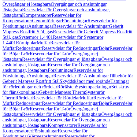
Övergångar ej löstagbara
Övergångar och anslutningar,
löstagbara
Reservdelar för Övergångar och anslutningar,
löstagbara
Kompensatorer
Reservdelar för
Kompensatorer
Genomföringar
Förslutningar
Reservdelar för
Förslutningar
Anslutningar
Reservdelar för Anslutningar
Geberit
Mapress Rostfritt Stål, gas
Reservdelar för Geberit Mapress Rostfritt
Stål, gas
Systemrör 1.4401
Reservdelar för Systemrör
1.4401
Rörnipplar
Muffar
Reservdelar för
Muffar
Reduceringar
Reservdelar för Reduceringar
Böjar
Reservdelar
för Böjar
T-rör
Reservdelar för T-rör
Övergångar ej
löstagbara
Reservdelar för Övergångar ej löstagbara
Övergångar och
anslutningar, löstagbara
Reservdelar för Övergångar och
anslutningar, löstagbara
Förslutningar
Reservdelar för
Förslutningar
Anslutningar
Reservdelar för Anslutningar
Tillbehör för
Geberit Mapress Rostfritt Stål
Skyddskåpor med rörände
Tätningar
för rörledningar och rördelar
Rörfästen
Systempackningar
Set skruv
för flänskopplingar
Geberit Mapress Therm
Systemrör
Therm
Rördelar
Reservdelar för Rördelar
Muffar
Reservdelar för
Muffar
Reduceringar
Reservdelar för Reduceringar
Böjar
Reservdelar
för Böjar
T-rör
Reservdelar för T-rör
Övergångar ej
löstagbara
Reservdelar för Övergångar ej löstagbara
Övergångar och
anslutningar, löstagbara
Reservdelar för Övergångar och
anslutningar, löstagbara
Kompensatorer
Reservdelar för
Kompensatorer
Förslutningar
Reservdelar för
Förslutningar
Värmeanslutningar
Reservdelar för