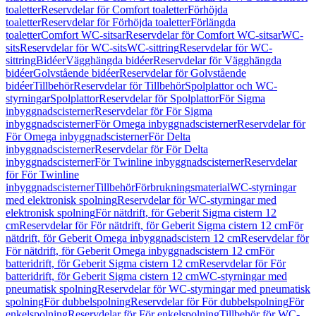
toaletter
Reservdelar för Comfort toaletter
Förhöjda
toaletter
Reservdelar för Förhöjda toaletter
Förlängda
toaletter
Comfort WC-sitsar
Reservdelar för Comfort WC-sitsar
WC-
sits
Reservdelar för WC-sits
WC-sittring
Reservdelar för WC-
sittring
Bidéer
Vägghängda bidéer
Reservdelar för Vägghängda
bidéer
Golvstående bidéer
Reservdelar för Golvstående
bidéer
Tillbehör
Reservdelar för Tillbehör
Spolplattor och WC-
styrningar
Spolplattor
Reservdelar för Spolplattor
För Sigma
inbyggnadscisterner
Reservdelar för För Sigma
inbyggnadscisterner
För Omega inbyggnadscisterner
Reservdelar för
För Omega inbyggnadscisterner
För Delta
inbyggnadscisterner
Reservdelar för För Delta
inbyggnadscisterner
För Twinline inbyggnadscisterner
Reservdelar
för För Twinline
inbyggnadscisterner
Tillbehör
Förbrukningsmaterial
WC-styrningar
med elektronisk spolning
Reservdelar för WC-styrningar med
elektronisk spolning
För nätdrift, för Geberit Sigma cistern 12
cm
Reservdelar för För nätdrift, för Geberit Sigma cistern 12 cm
För
nätdrift, för Geberit Omega inbyggnadscistern 12 cm
Reservdelar för
För nätdrift, för Geberit Omega inbyggnadscistern 12 cm
För
batteridrift, för Geberit Sigma cistern 12 cm
Reservdelar för För
batteridrift, för Geberit Sigma cistern 12 cm
WC-styrningar med
pneumatisk spolning
Reservdelar för WC-styrningar med pneumatisk
spolning
För dubbelspolning
Reservdelar för För dubbelspolning
För
enkelspolning
Reservdelar för För enkelspolning
Tillbehör för WC-