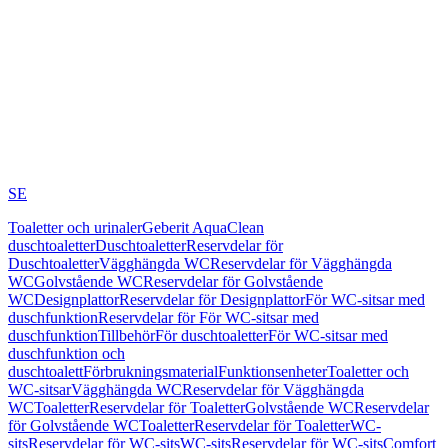
SE
Toaletter och urinaler
Geberit AquaClean
duschtoaletter
Duschtoaletter
Reservdelar för
Duschtoaletter
Vägghängda WC
Reservdelar för Vägghängda
WC
Golvstående WC
Reservdelar för Golvstående
WC
Designplattor
Reservdelar för Designplattor
För WC-sitsar med
duschfunktion
Reservdelar för För WC-sitsar med
duschfunktion
Tillbehör
För duschtoaletter
För WC-sitsar med
duschfunktion och
duschtoalett
Förbrukningsmaterial
Funktionsenheter
Toaletter och
WC-sitsar
Vägghängda WC
Reservdelar för Vägghängda
WC
Toaletter
Reservdelar för Toaletter
Golvstående WC
Reservdelar
för Golvstående WC
Toaletter
Reservdelar för Toaletter
WC-
sits
Reservdelar för WC-sits
WC-sits
Reservdelar för WC-sits
Comfort