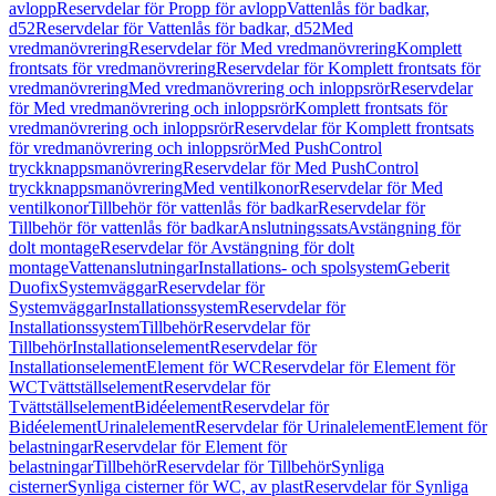
avlopp
Reservdelar för Propp för avlopp
Vattenlås för badkar,
d52
Reservdelar för Vattenlås för badkar, d52
Med
vredmanövrering
Reservdelar för Med vredmanövrering
Komplett
frontsats för vredmanövrering
Reservdelar för Komplett frontsats för
vredmanövrering
Med vredmanövrering och inloppsrör
Reservdelar
för Med vredmanövrering och inloppsrör
Komplett frontsats för
vredmanövrering och inloppsrör
Reservdelar för Komplett frontsats
för vredmanövrering och inloppsrör
Med PushControl
tryckknappsmanövrering
Reservdelar för Med PushControl
tryckknappsmanövrering
Med ventilkonor
Reservdelar för Med
ventilkonor
Tillbehör för vattenlås för badkar
Reservdelar för
Tillbehör för vattenlås för badkar
Anslutningssats
Avstängning för
dolt montage
Reservdelar för Avstängning för dolt
montage
Vattenanslutningar
Installations- och spolsystem
Geberit
Duofix
Systemväggar
Reservdelar för
Systemväggar
Installationssystem
Reservdelar för
Installationssystem
Tillbehör
Reservdelar för
Tillbehör
Installationselement
Reservdelar för
Installationselement
Element för WC
Reservdelar för Element för
WC
Tvättställselement
Reservdelar för
Tvättställselement
Bidéelement
Reservdelar för
Bidéelement
Urinalelement
Reservdelar för Urinalelement
Element för
belastningar
Reservdelar för Element för
belastningar
Tillbehör
Reservdelar för Tillbehör
Synliga
cisterner
Synliga cisterner för WC, av plast
Reservdelar för Synliga