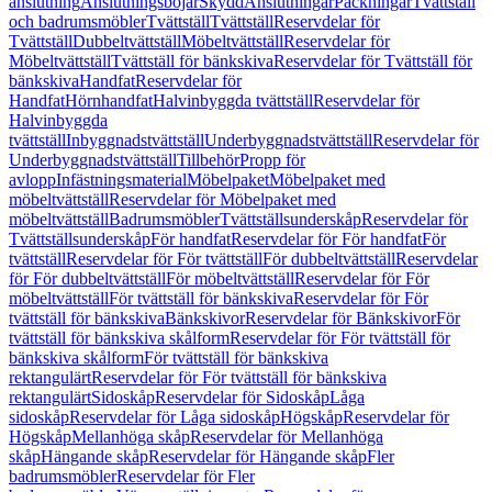
anslutning
Anslutningsböjar
Skydd
Anslutningar
Packningar
Tvättställ
och badrumsmöbler
Tvättställ
Tvättställ
Reservdelar för
Tvättställ
Dubbeltvättställ
Möbeltvättställ
Reservdelar för
Möbeltvättställ
Tvättställ för bänkskiva
Reservdelar för Tvättställ för
bänkskiva
Handfat
Reservdelar för
Handfat
Hörnhandfat
Halvinbyggda tvättställ
Reservdelar för
Halvinbyggda
tvättställ
Inbyggnadstvättställ
Underbyggnadstvättställ
Reservdelar för
Underbyggnadstvättställ
Tillbehör
Propp för
avlopp
Infästningsmaterial
Möbelpaket
Möbelpaket med
möbeltvättställ
Reservdelar för Möbelpaket med
möbeltvättställ
Badrumsmöbler
Tvättställsunderskåp
Reservdelar för
Tvättställsunderskåp
För handfat
Reservdelar för För handfat
För
tvättställ
Reservdelar för För tvättställ
För dubbeltvättställ
Reservdelar
för För dubbeltvättställ
För möbeltvättställ
Reservdelar för För
möbeltvättställ
För tvättställ för bänkskiva
Reservdelar för För
tvättställ för bänkskiva
Bänkskivor
Reservdelar för Bänkskivor
För
tvättställ för bänkskiva skålform
Reservdelar för För tvättställ för
bänkskiva skålform
För tvättställ för bänkskiva
rektangulärt
Reservdelar för För tvättställ för bänkskiva
rektangulärt
Sidoskåp
Reservdelar för Sidoskåp
Låga
sidoskåp
Reservdelar för Låga sidoskåp
Högskåp
Reservdelar för
Högskåp
Mellanhöga skåp
Reservdelar för Mellanhöga
skåp
Hängande skåp
Reservdelar för Hängande skåp
Fler
badrumsmöbler
Reservdelar för Fler