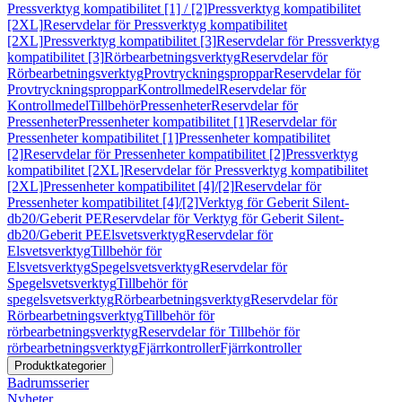
Pressverktyg kompatibilitet [1] / [2]
Pressverktyg kompatibilitet
[2XL]
Reservdelar för Pressverktyg kompatibilitet
[2XL]
Pressverktyg kompatibilitet [3]
Reservdelar för Pressverktyg
kompatibilitet [3]
Rörbearbetningsverktyg
Reservdelar för
Rörbearbetningsverktyg
Provtryckningsproppar
Reservdelar för
Provtryckningsproppar
Kontrollmedel
Reservdelar för
Kontrollmedel
Tillbehör
Pressenheter
Reservdelar för
Pressenheter
Pressenheter kompatibilitet [1]
Reservdelar för
Pressenheter kompatibilitet [1]
Pressenheter kompatibilitet
[2]
Reservdelar för Pressenheter kompatibilitet [2]
Pressverktyg
kompatibilitet [2XL]
Reservdelar för Pressverktyg kompatibilitet
[2XL]
Pressenheter kompatibilitet [4]/[2]
Reservdelar för
Pressenheter kompatibilitet [4]/[2]
Verktyg för Geberit Silent-
db20/Geberit PE
Reservdelar för Verktyg för Geberit Silent-
db20/Geberit PE
Elsvetsverktyg
Reservdelar för
Elsvetsverktyg
Tillbehör för
Elsvetsverktyg
Spegelsvetsverktyg
Reservdelar för
Spegelsvetsverktyg
Tillbehör för
spegelsvetsverktyg
Rörbearbetningsverktyg
Reservdelar för
Rörbearbetningsverktyg
Tillbehör för
rörbearbetningsverktyg
Reservdelar för Tillbehör för
rörbearbetningsverktyg
Fjärrkontroller
Fjärrkontroller
Produktkategorier
Badrumsserier
Nyheter