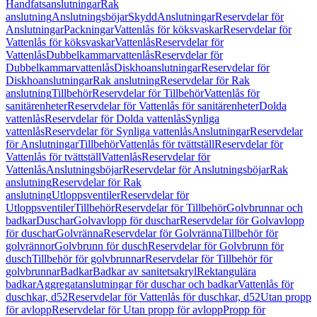
Handfatsanslutningar
Rak
anslutning
Anslutningsböjar
Skydd
Anslutningar
Reservdelar för
Anslutningar
Packningar
Vattenlås för köksvaskar
Reservdelar för
Vattenlås för köksvaskar
Vattenlås
Reservdelar för
Vattenlås
Dubbelkammarvattenlås
Reservdelar för
Dubbelkammarvattenlås
Diskhoanslutningar
Reservdelar för
Diskhoanslutningar
Rak anslutning
Reservdelar för Rak
anslutning
Tillbehör
Reservdelar för Tillbehör
Vattenlås för
sanitärenheter
Reservdelar för Vattenlås för sanitärenheter
Dolda
vattenlås
Reservdelar för Dolda vattenlås
Synliga
vattenlås
Reservdelar för Synliga vattenlås
Anslutningar
Reservdelar
för Anslutningar
Tillbehör
Vattenlås för tvättställ
Reservdelar för
Vattenlås för tvättställ
Vattenlås
Reservdelar för
Vattenlås
Anslutningsböjar
Reservdelar för Anslutningsböjar
Rak
anslutning
Reservdelar för Rak
anslutning
Utloppsventiler
Reservdelar för
Utloppsventiler
Tillbehör
Reservdelar för Tillbehör
Golvbrunnar och
badkar
Duschar
Golvavlopp för duschar
Reservdelar för Golvavlopp
för duschar
Golvränna
Reservdelar för Golvränna
Tillbehör för
golvrännor
Golvbrunn för dusch
Reservdelar för Golvbrunn för
dusch
Tillbehör för golvbrunnar
Reservdelar för Tillbehör för
golvbrunnar
Badkar
Badkar av sanitetsakryl
Rektangulära
badkar
Aggregatanslutningar för duschar och badkar
Vattenlås för
duschkar, d52
Reservdelar för Vattenlås för duschkar, d52
Utan propp
för avlopp
Reservdelar för Utan propp för avlopp
Propp för