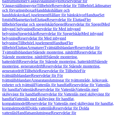
badrumsmöbler
Väggavställningsytor
Reservdelar för
Väggavställningsytor
Tillbehör
Reservdelar för Tillbehör
Lådinsatser
och förvaringsboxar
Handdukshållare och
handdukskrokar
Ljuselement
Hållare för bänkskivor
Handtag
Set
fotstöd
Magnettavlor
Eluttag
Reservdelar för Eluttag
Fler
tillbehör
Speglar och spegelskåp
Spegel
Reservdelar för Spegel
Med
inbyggd belysning
Reservdelar för Med inbyggd
belysning
Spegelskåp
Reservdelar för Spegelskåp
Med inbyggd
belysning
Reservdelar för Med inbyggd
belysning
Tillbehör
Ljuselement
Handtag
Fler
tillbehör
Eluttag
Armaturer
Tvättställsblandare
Reservdelar för
Tvättställsblandare
Stående montering, nätdrift
Reservdelar för
Stående montering, nätdrift
Stående montering,
batteridrift
Reservdelar för Stående montering, batteridrift
Stående
montering, generatordrift
Reservdelar för Stående montering,
generatordrift
Tillbehör
Reservdelar för Tillbehör
För
tvättställsblandare
Reservdelar för För
tvättställsblandare
Apparatanslutningar för tvättområde, köksvask,
enheter och tvättställ
Vattenlås för handfat
Reservdelar för Vattenlås
för handfat
Vattenlås
Reservdelar för Vattenlås
Vattenlås med
skiljevägg för handfat
Reservdelar för Vattenlås med skiljevägg för
handfat
Vattenlås med skiljevägg för handfat,
kompaktmodell
Reservdelar för Vattenlås med skiljevägg för handfat,
kompaktmodell
Dolda vattenlås
Reservdelar för Dolda
vattenlås
Handfatsanslutningar
Reservdelar för