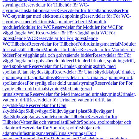
styrningar
Reservdelar för Tillbehör för WC-
styrningar
Installationssatser
Reservdelar för Installationssatser
För
WC-styrningar med elektronisk spolning
Reservdelar för För WC-
styrningar med elektronisk spolning
Geberit Monolith
moduler
Moduler för WC
Reservdelar för Moduler för WC
För
vägghängda WC
Reservdelar för För vägghängda WC
För
golvstående WC
Reservdelar för För golvstående
WC
Tillbehör
Reservdelar för Tillbehör
Förbrukningsmaterial
Moduler
för tvättställ
Tillbehör
Moduler för bidéer
Reservdelar för Moduler för
bidéer
För vägghängda och golvstående bidéer
Reservdelar för För
vägghängda och golvstående bidéer
Urinaler
Urinaler, spolningsdrift,
med spolkant
Reservdelar för Urinaler, spolningsdrift, med
spolkant
Utan skyddskåpa
Reservdelar för Utan skyddskåpa
Urinaler,
spolningsdrift, spolkantlösa
Reservdelar för Urinaler, spolningsdrift,
spolkantlösa
För synlig eller dold urinalstyrning
Reservdelar för För
synlig eller dold urinalstyrning
Med integrerad
urinalstyrning
Reservdelar för Med integrerad urinalstyrning
Urinaler,
vattenfri drift
Reservdelar för Urinaler, vattenfri drift
Utan
skyddskåpa
Reservdelar för Utan
skyddskåpa
Skiljeväggar
Skiljeväggar i plast
Skiljeväggar i
glas
Skiljeväggar av sanitetsporslin
Tillbehör
Reservdelar för
Tillbehör
Vattenlås och vattenlåstillbehör
Spolrör, spolrörsböjar och
adaptrar
Reservdelar för Spolrör, spolrörsböjar och
adaptrar
Infästningsmaterial
Urinalstyrningar
Dolt
montage
Reservdelar för Dolt montage
Med elektronisk spolning,