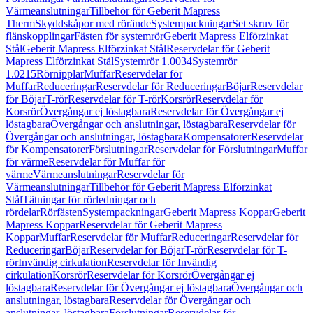
Värmeanslutningar
Tillbehör för Geberit Mapress
Therm
Skyddskåpor med rörände
Systempackningar
Set skruv för
flänskopplingar
Fästen för systemrör
Geberit Mapress Elförzinkat
Stål
Geberit Mapress Elförzinkat Stål
Reservdelar för Geberit
Mapress Elförzinkat Stål
Systemrör 1.0034
Systemrör
1.0215
Rörnipplar
Muffar
Reservdelar för
Muffar
Reduceringar
Reservdelar för Reduceringar
Böjar
Reservdelar
för Böjar
T-rör
Reservdelar för T-rör
Korsrör
Reservdelar för
Korsrör
Övergångar ej löstagbara
Reservdelar för Övergångar ej
löstagbara
Övergångar och anslutningar, löstagbara
Reservdelar för
Övergångar och anslutningar, löstagbara
Kompensatorer
Reservdelar
för Kompensatorer
Förslutningar
Reservdelar för Förslutningar
Muffar
för värme
Reservdelar för Muffar för
värme
Värmeanslutningar
Reservdelar för
Värmeanslutningar
Tillbehör för Geberit Mapress Elförzinkat
Stål
Tätningar för rörledningar och
rördelar
Rörfästen
Systempackningar
Geberit Mapress Koppar
Geberit
Mapress Koppar
Reservdelar för Geberit Mapress
Koppar
Muffar
Reservdelar för Muffar
Reduceringar
Reservdelar för
Reduceringar
Böjar
Reservdelar för Böjar
T-rör
Reservdelar för T-
rör
Invändig cirkulation
Reservdelar för Invändig
cirkulation
Korsrör
Reservdelar för Korsrör
Övergångar ej
löstagbara
Reservdelar för Övergångar ej löstagbara
Övergångar och
anslutningar, löstagbara
Reservdelar för Övergångar och
anslutningar, löstagbara
Förslutningar
Reservdelar för