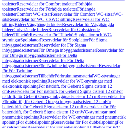
toaletter
Reservdelar för Comfort toaletter
Förhöjda
toaletter
Reservdelar för Förhöjda toaletter
Förlängda
toaletter
Comfort WC-sitsar
Reservdelar för Comfort WC-sitsar
WC-
sits
Reservdelar för WC-sits
WC-sittring
Reservdelar för WC-
sittring
Bidéer
Vägghängda bidéer
Reservdelar för Vägghängda
bidéer
Golvstående bidéer
Reservdelar för Golvstående
bidéer
Tillbehör
Reservdelar för Tillbehör
Spolplattor och WC-
styrningar
Spolplattor
Reservdelar för Spolplattor
För Sigma
inbyggnadscisterner
Reservdelar för För Sigma
inbyggnadscisterner
För Omega inbyggnadscisterner
Reservdelar för
För Omega inbyggnadscisterner
För Delta
inbyggnadscisterner
Reservdelar för För Delta
inbyggnadscisterner
För Twinline inbyggnadscisterner
Reservdelar
för För Twinline
inbyggnadscisterner
Tillbehör
Förbrukningsmaterial
WC-styrningar
med elektronisk spolning
Reservdelar för WC-styrningar med
elektronisk spolning
För nätdrift, för Geberit Sigma cistern 12
cm
Reservdelar för För nätdrift, för Geberit Sigma cistern 12 cm
För
nätdrift, för Geberit Omega inbyggnadscistern 12 cm
Reservdelar för
För nätdrift, för Geberit Omega inbyggnadscistern 12 cm
För
batteridrift, för Geberit Sigma cistern 12 cm
Reservdelar för För
batteridrift, för Geberit Sigma cistern 12 cm
WC-styrningar med
pneumatisk spolning
Reservdelar för WC-styrningar med pneumatisk
spolning
För dubbelspolning
Reservdelar för För dubbelspolning
För
enkelspolning
Reservdelar för För enkelspolning
Tillbehör för WC-