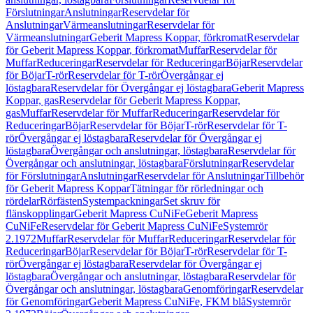
Förslutningar
Anslutningar
Reservdelar för
Anslutningar
Värmeanslutningar
Reservdelar för
Värmeanslutningar
Geberit Mapress Koppar, förkromat
Reservdelar
för Geberit Mapress Koppar, förkromat
Muffar
Reservdelar för
Muffar
Reduceringar
Reservdelar för Reduceringar
Böjar
Reservdelar
för Böjar
T-rör
Reservdelar för T-rör
Övergångar ej
löstagbara
Reservdelar för Övergångar ej löstagbara
Geberit Mapress
Koppar, gas
Reservdelar för Geberit Mapress Koppar,
gas
Muffar
Reservdelar för Muffar
Reduceringar
Reservdelar för
Reduceringar
Böjar
Reservdelar för Böjar
T-rör
Reservdelar för T-
rör
Övergångar ej löstagbara
Reservdelar för Övergångar ej
löstagbara
Övergångar och anslutningar, löstagbara
Reservdelar för
Övergångar och anslutningar, löstagbara
Förslutningar
Reservdelar
för Förslutningar
Anslutningar
Reservdelar för Anslutningar
Tillbehör
för Geberit Mapress Koppar
Tätningar för rörledningar och
rördelar
Rörfästen
Systempackningar
Set skruv för
flänskopplingar
Geberit Mapress CuNiFe
Geberit Mapress
CuNiFe
Reservdelar för Geberit Mapress CuNiFe
Systemrör
2.1972
Muffar
Reservdelar för Muffar
Reduceringar
Reservdelar för
Reduceringar
Böjar
Reservdelar för Böjar
T-rör
Reservdelar för T-
rör
Övergångar ej löstagbara
Reservdelar för Övergångar ej
löstagbara
Övergångar och anslutningar, löstagbara
Reservdelar för
Övergångar och anslutningar, löstagbara
Genomföringar
Reservdelar
för Genomföringar
Geberit Mapress CuNiFe, FKM blå
Systemrör