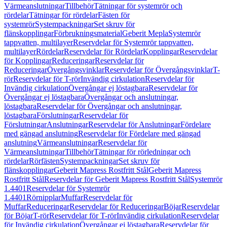
Värmeanslutningar
Tillbehör
Tätningar för systemrör och
rördelar
Tätningar för rördelar
Fästen för
systemrör
Systempackningar
Set skruv för
flänskopplingar
Förbrukningsmaterial
Geberit Mepla
Systemrör
tappvatten, multilayer
Reservdelar för Systemrör tappvatten,
multilayer
Rördelar
Reservdelar för Rördelar
Kopplingar
Reservdelar
för Kopplingar
Reduceringar
Reservdelar för
Reduceringar
Övergångsvinklar
Reservdelar för Övergångsvinklar
T-
rör
Reservdelar för T-rör
Invändig cirkulation
Reservdelar för
Invändig cirkulation
Övergångar ej löstagbara
Reservdelar för
Övergångar ej löstagbara
Övergångar och anslutningar,
löstagbara
Reservdelar för Övergångar och anslutningar,
löstagbara
Förslutningar
Reservdelar för
Förslutningar
Anslutningar
Reservdelar för Anslutningar
Fördelare
med gängad anslutning
Reservdelar för Fördelare med gängad
anslutning
Värmeanslutningar
Reservdelar för
Värmeanslutningar
Tillbehör
Tätningar för rörledningar och
rördelar
Rörfästen
Systempackningar
Set skruv för
flänskopplingar
Geberit Mapress Rostfritt Stål
Geberit Mapress
Rostfritt Stål
Reservdelar för Geberit Mapress Rostfritt Stål
Systemrör
1.4401
Reservdelar för Systemrör
1.4401
Rörnipplar
Muffar
Reservdelar för
Muffar
Reduceringar
Reservdelar för Reduceringar
Böjar
Reservdelar
för Böjar
T-rör
Reservdelar för T-rör
Invändig cirkulation
Reservdelar
för Invändig cirkulation
Övergångar ej löstagbara
Reservdelar för