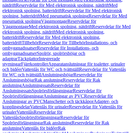
nätdrift
Reservdelar för Med elektronisk spolning, nätdrift
Med
elektronisk spolning, batteridrift
Reservdelar för Med elektronisk
spolning, batteridrift
Med pneumatisk spolning
Reservdelar för Med
pneumatisk spolning
Väggmontage
Reservdelar för
Väggmontage
Med elektronisk spolning, nätdrift
Reservdelar för Med
elektronisk spolning, nätdrift
Med elektronisk spolning,
batteridrift
Reservdelar för Med elektronisk spolning,
batteridrift
Tillbehör
Reservdelar för Tillbehör
Installations- och
ombyggnadssatser
Reservdelar för Installations- och
ombyggnadssatser
Spolrör, spolrörsböjar och
adaptrar
Täckplattor
Integrerade
styrningar
Fjärrkontroller
Apparatanslutningar för toaletter, urinaler
och bidéer
Vattenlås för WC och tvättställ
Reservdelar för Vattenlås
för WC och tvättställ
Anslutningsböjar
Reservdelar för
Anslutningsböjar
Rak anslutning
Reservdelar för Rak
anslutning
Anslutningssats
Reservdelar för
Anslutningssats
Spolrörsförlängningar
Reservdelar för
Spolrörsförlängningar
Anslutningar av PVC
Reservdelar för
Anslutningar av PVC
Manschetter och täckkåpor
Adapter- och
kopplingsdelar
Vattenlås för urinaler
Reservdelar för Vattenlås för
urinaler
Vattenlås
Reservdelar för
Vattenlås
Spolrörsförlängningar
Reservdelar för
Spolrörsförlängningar
Rak anslutning
Reservdelar för Rak
anslutning
Vattenlås för bidéer
Rak