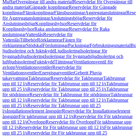
Muffar
Övergångar till andra material
Reservdelar för Övergångar till
andra material
Gängade kopplingar
Reservdelar för Gängade
kopplingar
Flänskopplingar
Flänsbussningar
Aggregatanslutningar
Rese
för Aggregatanslutningar
Anslutningsböjar
Reservdelar för
Anslutningsböjar
Kopplingshylsor
Reservdelar för
Kopplingshylsor
Raka anslutningar
Reservdelar för Raka
anslutningar
Vattenlås
Reservdelar för
Vattenlås
Tillbehör
Rörklammrar
Fästen för
rörklammrar
Stödskal
Förslutningar
Packningar
Förbrukningsmaterial
Br
ljudisolering och fuktskydd
Ljudisolering
Isoleringar för
byggnadsljudisolering
Isoleringar för byggnadsljudisolering och
luftljudsisolering
Fuktskydd
Tätningar
Ventilationsventil för
avlopp
Ventilationsventiler
Reservdelar för
Ventilationsventiler
Energisparventiler
Geberit Pluvia
takavvattning
Takbrunnar
Reservdelar för Takbrunnar
Takbrunnar
upp till 12 l/s
Reservdelar för Takbrunnar upp till 12 l/s
Takbrunnar
upp till 25 l/s
Reservdelar för Takbrunnar upp till 25 l/s
Takbrunnar
för stödrännor
Reservdelar för Takbrunnar för stödrännor
Takbrunnar
upp till 12 l/s
Reservdelar för Takbrunnar upp till 12 l/s
Takbrunnar
upp till 25 l/s
Reservdelar för Takbrunnar upp till 25
l/s
Installationselement ångspärr
Reservdelar för Installationselement
ångspärr
För takbrunnar upp till 12 l/s
Reservdelar för För takbrunnar
upp till 12 l/s
Överlopp
Reservdelar för Överlopp
För takbrunnar upp
till 12 l/s
Reservdelar för För takbrunnar upp till 12 l/s
För takbrunnar
upp till 25 l/s
Reservdelar för För takbrunnar upp till 25