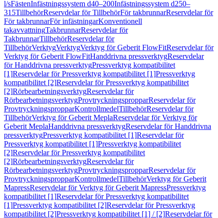
l/s
Fästen
Infästningssystem d40–200
Infästningssystem d250–
315
Tillbehör
Reservdelar för Tillbehör
För takbrunnar
Reservdelar för
För takbrunnar
För infästningar
Konventionell
takavvattning
Takbrunnar
Reservdelar för
Takbrunnar
Tillbehör
Reservdelar för
Tillbehör
Verktyg
Verktyg
Verktyg för Geberit FlowFit
Reservdelar för
Verktyg för Geberit FlowFit
Handdrivna pressverktyg
Reservdelar
för Handdrivna pressverktyg
Pressverktyg kompatibilitet
[1]
Reservdelar för Pressverktyg kompatibilitet [1]
Pressverktyg
kompatibilitet [2]
Reservdelar för Pressverktyg kompatibilitet
[2]
Rörbearbetningsverktyg
Reservdelar för
Rörbearbetningsverktyg
Provtryckningsproppar
Reservdelar för
Provtryckningsproppar
Kontrollmedel
Tillbehör
Reservdelar för
Tillbehör
Verktyg för Geberit Mepla
Reservdelar för Verktyg för
Geberit Mepla
Handdrivna pressverktyg
Reservdelar för Handdrivna
pressverktyg
Pressverktyg kompatibilitet [1]
Reservdelar för
Pressverktyg kompatibilitet [1]
Pressverktyg kompatibilitet
[2]
Reservdelar för Pressverktyg kompatibilitet
[2]
Rörbearbetningsverktyg
Reservdelar för
Rörbearbetningsverktyg
Provtryckningsproppar
Reservdelar för
Provtryckningsproppar
Kontrollmedel
Tillbehör
Verktyg för Geberit
Mapress
Reservdelar för Verktyg för Geberit Mapress
Pressverktyg
kompatibilitet [1]
Reservdelar för Pressverktyg kompatibilitet
[1]
Pressverktyg kompatibilitet [2]
Reservdelar för Pressverktyg
kompatibilitet [2]
Pressverktyg kompatibilitet [1] / [2]
Reservdelar för