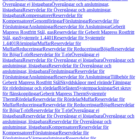
Övergångar ej löstagbara
Övergångar och anslutningar,
löstagbara
Reservdelar för Övergångar och anslutningar,
löstagbara
Kompensatorer
Reservdelar för
Kompensatorer
Genomföringar
Förslutningar
Reservdelar för
Förslutningar
Anslutningar
Reservdelar för Anslutningar
Geberit
Mapress Rostfritt Stål, gas
Reservdelar för Geberit Mapress Rostfritt
Stål, gas
Systemrör 1.4401
Reservdelar för Systemrör
1.4401
Rörnipplar
Muffar
Reservdelar för
Muffar
Reduceringar
Reservdelar för Reduceringar
Böjar
Reservdelar
för Böjar
T-rör
Reservdelar för T-rör
Övergångar ej
löstagbara
Reservdelar för Övergångar ej löstagbara
Övergångar och
anslutningar, löstagbara
Reservdelar för Övergångar och
anslutningar, löstagbara
Förslutningar
Reservdelar för
Förslutningar
Anslutningar
Reservdelar för Anslutningar
Tillbehör för
Geberit Mapress Rostfritt Stål
Skyddskåpor med rörände
Tätningar
för rörledningar och rördelar
Rörfästen
Systempackningar
Set skruv
för flänskopplingar
Geberit Mapress Therm
Systemrör
Therm
Rördelar
Reservdelar för Rördelar
Muffar
Reservdelar för
Muffar
Reduceringar
Reservdelar för Reduceringar
Böjar
Reservdelar
för Böjar
T-rör
Reservdelar för T-rör
Övergångar ej
löstagbara
Reservdelar för Övergångar ej löstagbara
Övergångar och
anslutningar, löstagbara
Reservdelar för Övergångar och
anslutningar, löstagbara
Kompensatorer
Reservdelar för
Kompensatorer
Förslutningar
Reservdelar för
Förslutningar
Värmeanslutningar
Reservdelar för