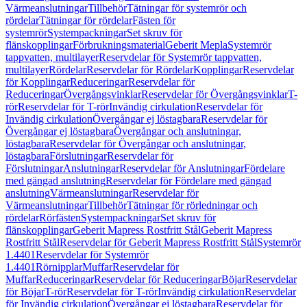
Värmeanslutningar
Tillbehör
Tätningar för systemrör och
rördelar
Tätningar för rördelar
Fästen för
systemrör
Systempackningar
Set skruv för
flänskopplingar
Förbrukningsmaterial
Geberit Mepla
Systemrör
tappvatten, multilayer
Reservdelar för Systemrör tappvatten,
multilayer
Rördelar
Reservdelar för Rördelar
Kopplingar
Reservdelar
för Kopplingar
Reduceringar
Reservdelar för
Reduceringar
Övergångsvinklar
Reservdelar för Övergångsvinklar
T-
rör
Reservdelar för T-rör
Invändig cirkulation
Reservdelar för
Invändig cirkulation
Övergångar ej löstagbara
Reservdelar för
Övergångar ej löstagbara
Övergångar och anslutningar,
löstagbara
Reservdelar för Övergångar och anslutningar,
löstagbara
Förslutningar
Reservdelar för
Förslutningar
Anslutningar
Reservdelar för Anslutningar
Fördelare
med gängad anslutning
Reservdelar för Fördelare med gängad
anslutning
Värmeanslutningar
Reservdelar för
Värmeanslutningar
Tillbehör
Tätningar för rörledningar och
rördelar
Rörfästen
Systempackningar
Set skruv för
flänskopplingar
Geberit Mapress Rostfritt Stål
Geberit Mapress
Rostfritt Stål
Reservdelar för Geberit Mapress Rostfritt Stål
Systemrör
1.4401
Reservdelar för Systemrör
1.4401
Rörnipplar
Muffar
Reservdelar för
Muffar
Reduceringar
Reservdelar för Reduceringar
Böjar
Reservdelar
för Böjar
T-rör
Reservdelar för T-rör
Invändig cirkulation
Reservdelar
för Invändig cirkulation
Övergångar ej löstagbara
Reservdelar för