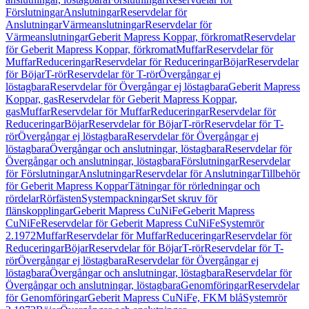
Förslutningar
Anslutningar
Reservdelar för
Anslutningar
Värmeanslutningar
Reservdelar för
Värmeanslutningar
Geberit Mapress Koppar, förkromat
Reservdelar
för Geberit Mapress Koppar, förkromat
Muffar
Reservdelar för
Muffar
Reduceringar
Reservdelar för Reduceringar
Böjar
Reservdelar
för Böjar
T-rör
Reservdelar för T-rör
Övergångar ej
löstagbara
Reservdelar för Övergångar ej löstagbara
Geberit Mapress
Koppar, gas
Reservdelar för Geberit Mapress Koppar,
gas
Muffar
Reservdelar för Muffar
Reduceringar
Reservdelar för
Reduceringar
Böjar
Reservdelar för Böjar
T-rör
Reservdelar för T-
rör
Övergångar ej löstagbara
Reservdelar för Övergångar ej
löstagbara
Övergångar och anslutningar, löstagbara
Reservdelar för
Övergångar och anslutningar, löstagbara
Förslutningar
Reservdelar
för Förslutningar
Anslutningar
Reservdelar för Anslutningar
Tillbehör
för Geberit Mapress Koppar
Tätningar för rörledningar och
rördelar
Rörfästen
Systempackningar
Set skruv för
flänskopplingar
Geberit Mapress CuNiFe
Geberit Mapress
CuNiFe
Reservdelar för Geberit Mapress CuNiFe
Systemrör
2.1972
Muffar
Reservdelar för Muffar
Reduceringar
Reservdelar för
Reduceringar
Böjar
Reservdelar för Böjar
T-rör
Reservdelar för T-
rör
Övergångar ej löstagbara
Reservdelar för Övergångar ej
löstagbara
Övergångar och anslutningar, löstagbara
Reservdelar för
Övergångar och anslutningar, löstagbara
Genomföringar
Reservdelar
för Genomföringar
Geberit Mapress CuNiFe, FKM blå
Systemrör