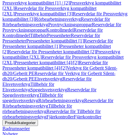
Pressverktyg kompatibilitet [1] / [2]
Pressverktyg kompatibilitet
[2XL]
Reservdelar för Pressverktyg kompatibilitet
[2XL]
Pressverktyg kompatibilitet [3]
Reservdelar för Pressverktyg
kompatibilitet [3]
Rörbearbetningsverktyg
Reservdelar för
Rörbearbetningsverktyg
Provtryckningsproppar
Reservdelar för
Provtryckningsproppar
Kontrollmedel
Reservdelar för
Kontrollmedel
Tillbehör
Pressenheter
Reservdelar för
Pressenheter
Pressenheter kompatibilitet [1]
Reservdelar för
Pressenheter kompatibilitet [1]
Pressenheter kompatibilitet
[2]
Reservdelar för Pressenheter kompatibilitet [2]
Pressverktyg
kompatibilitet [2XL]
Reservdelar för Pressverktyg kompatibilitet
[2XL]
Pressenheter kompatibilitet [4]/[2]
Reservdelar för
Pressenheter kompatibilitet [4]/[2]
Verktyg för Geberit Silent-
db20/Geberit PE
Reservdelar för Verktyg för Geberit Silent-
db20/Geberit PE
Elsvetsverktyg
Reservdelar för
Elsvetsverktyg
Tillbehör för
Elsvetsverktyg
Spegelsvetsverktyg
Reservdelar för
Spegelsvetsverktyg
Tillbehör för
spegelsvetsverktyg
Rörbearbetningsverktyg
Reservdelar för
Rörbearbetningsverktyg
Tillbehör för
rörbearbetningsverktyg
Reservdelar för Tillbehör för
rörbearbetningsverktyg
Fjärrkontroller
Fjärrkontroller
Produktkategorier
Badrumsserier
Nyheter