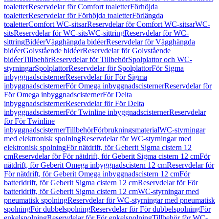
toaletter
Reservdelar för Comfort toaletter
Förhöjda
toaletter
Reservdelar för Förhöjda toaletter
Förlängda
toaletter
Comfort WC-sitsar
Reservdelar för Comfort WC-sitsar
WC-
sits
Reservdelar för WC-sits
WC-sittring
Reservdelar för WC-
sittring
Bidéer
Vägghängda bidéer
Reservdelar för Vägghängda
bidéer
Golvstående bidéer
Reservdelar för Golvstående
bidéer
Tillbehör
Reservdelar för Tillbehör
Spolplattor och WC-
styrningar
Spolplattor
Reservdelar för Spolplattor
För Sigma
inbyggnadscisterner
Reservdelar för För Sigma
inbyggnadscisterner
För Omega inbyggnadscisterner
Reservdelar för
För Omega inbyggnadscisterner
För Delta
inbyggnadscisterner
Reservdelar för För Delta
inbyggnadscisterner
För Twinline inbyggnadscisterner
Reservdelar
för För Twinline
inbyggnadscisterner
Tillbehör
Förbrukningsmaterial
WC-styrningar
med elektronisk spolning
Reservdelar för WC-styrningar med
elektronisk spolning
För nätdrift, för Geberit Sigma cistern 12
cm
Reservdelar för För nätdrift, för Geberit Sigma cistern 12 cm
För
nätdrift, för Geberit Omega inbyggnadscistern 12 cm
Reservdelar för
För nätdrift, för Geberit Omega inbyggnadscistern 12 cm
För
batteridrift, för Geberit Sigma cistern 12 cm
Reservdelar för För
batteridrift, för Geberit Sigma cistern 12 cm
WC-styrningar med
pneumatisk spolning
Reservdelar för WC-styrningar med pneumatisk
spolning
För dubbelspolning
Reservdelar för För dubbelspolning
För
enkelspolning
Reservdelar för För enkelspolning
Tillbehör för WC-