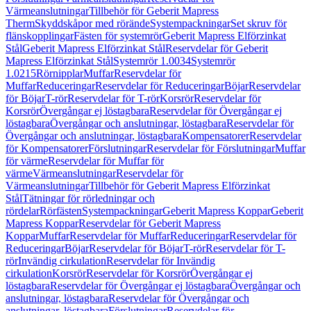
Värmeanslutningar
Tillbehör för Geberit Mapress
Therm
Skyddskåpor med rörände
Systempackningar
Set skruv för
flänskopplingar
Fästen för systemrör
Geberit Mapress Elförzinkat
Stål
Geberit Mapress Elförzinkat Stål
Reservdelar för Geberit
Mapress Elförzinkat Stål
Systemrör 1.0034
Systemrör
1.0215
Rörnipplar
Muffar
Reservdelar för
Muffar
Reduceringar
Reservdelar för Reduceringar
Böjar
Reservdelar
för Böjar
T-rör
Reservdelar för T-rör
Korsrör
Reservdelar för
Korsrör
Övergångar ej löstagbara
Reservdelar för Övergångar ej
löstagbara
Övergångar och anslutningar, löstagbara
Reservdelar för
Övergångar och anslutningar, löstagbara
Kompensatorer
Reservdelar
för Kompensatorer
Förslutningar
Reservdelar för Förslutningar
Muffar
för värme
Reservdelar för Muffar för
värme
Värmeanslutningar
Reservdelar för
Värmeanslutningar
Tillbehör för Geberit Mapress Elförzinkat
Stål
Tätningar för rörledningar och
rördelar
Rörfästen
Systempackningar
Geberit Mapress Koppar
Geberit
Mapress Koppar
Reservdelar för Geberit Mapress
Koppar
Muffar
Reservdelar för Muffar
Reduceringar
Reservdelar för
Reduceringar
Böjar
Reservdelar för Böjar
T-rör
Reservdelar för T-
rör
Invändig cirkulation
Reservdelar för Invändig
cirkulation
Korsrör
Reservdelar för Korsrör
Övergångar ej
löstagbara
Reservdelar för Övergångar ej löstagbara
Övergångar och
anslutningar, löstagbara
Reservdelar för Övergångar och
anslutningar, löstagbara
Förslutningar
Reservdelar för