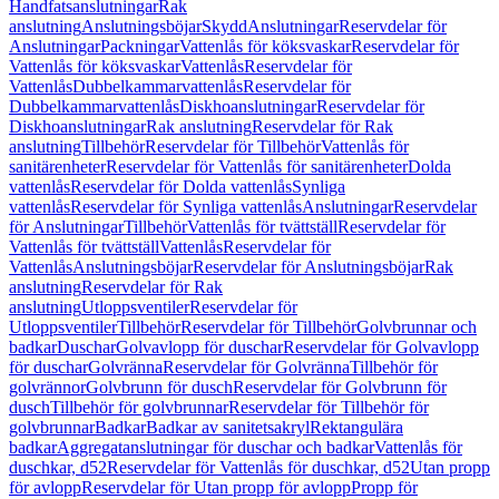
Handfatsanslutningar
Rak
anslutning
Anslutningsböjar
Skydd
Anslutningar
Reservdelar för
Anslutningar
Packningar
Vattenlås för köksvaskar
Reservdelar för
Vattenlås för köksvaskar
Vattenlås
Reservdelar för
Vattenlås
Dubbelkammarvattenlås
Reservdelar för
Dubbelkammarvattenlås
Diskhoanslutningar
Reservdelar för
Diskhoanslutningar
Rak anslutning
Reservdelar för Rak
anslutning
Tillbehör
Reservdelar för Tillbehör
Vattenlås för
sanitärenheter
Reservdelar för Vattenlås för sanitärenheter
Dolda
vattenlås
Reservdelar för Dolda vattenlås
Synliga
vattenlås
Reservdelar för Synliga vattenlås
Anslutningar
Reservdelar
för Anslutningar
Tillbehör
Vattenlås för tvättställ
Reservdelar för
Vattenlås för tvättställ
Vattenlås
Reservdelar för
Vattenlås
Anslutningsböjar
Reservdelar för Anslutningsböjar
Rak
anslutning
Reservdelar för Rak
anslutning
Utloppsventiler
Reservdelar för
Utloppsventiler
Tillbehör
Reservdelar för Tillbehör
Golvbrunnar och
badkar
Duschar
Golvavlopp för duschar
Reservdelar för Golvavlopp
för duschar
Golvränna
Reservdelar för Golvränna
Tillbehör för
golvrännor
Golvbrunn för dusch
Reservdelar för Golvbrunn för
dusch
Tillbehör för golvbrunnar
Reservdelar för Tillbehör för
golvbrunnar
Badkar
Badkar av sanitetsakryl
Rektangulära
badkar
Aggregatanslutningar för duschar och badkar
Vattenlås för
duschkar, d52
Reservdelar för Vattenlås för duschkar, d52
Utan propp
för avlopp
Reservdelar för Utan propp för avlopp
Propp för