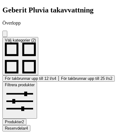
Geberit Pluvia takavvattning
Överlopp
Välj kategorier (2)
För takbrunnar upp till 12 l/s
4
För takbrunnar upp till 25 l/s
2
Filtrera produkter
Produkter
2
Reservdelar
4