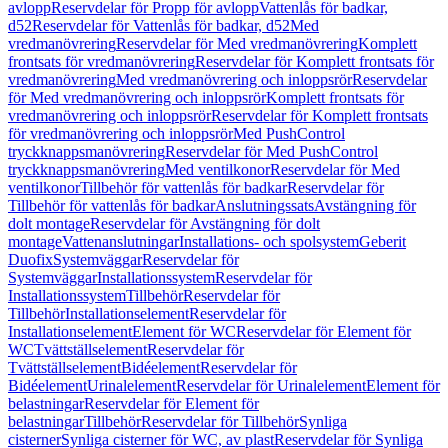
avlopp
Reservdelar för Propp för avlopp
Vattenlås för badkar,
d52
Reservdelar för Vattenlås för badkar, d52
Med
vredmanövrering
Reservdelar för Med vredmanövrering
Komplett
frontsats för vredmanövrering
Reservdelar för Komplett frontsats för
vredmanövrering
Med vredmanövrering och inloppsrör
Reservdelar
för Med vredmanövrering och inloppsrör
Komplett frontsats för
vredmanövrering och inloppsrör
Reservdelar för Komplett frontsats
för vredmanövrering och inloppsrör
Med PushControl
tryckknappsmanövrering
Reservdelar för Med PushControl
tryckknappsmanövrering
Med ventilkonor
Reservdelar för Med
ventilkonor
Tillbehör för vattenlås för badkar
Reservdelar för
Tillbehör för vattenlås för badkar
Anslutningssats
Avstängning för
dolt montage
Reservdelar för Avstängning för dolt
montage
Vattenanslutningar
Installations- och spolsystem
Geberit
Duofix
Systemväggar
Reservdelar för
Systemväggar
Installationssystem
Reservdelar för
Installationssystem
Tillbehör
Reservdelar för
Tillbehör
Installationselement
Reservdelar för
Installationselement
Element för WC
Reservdelar för Element för
WC
Tvättställselement
Reservdelar för
Tvättställselement
Bidéelement
Reservdelar för
Bidéelement
Urinalelement
Reservdelar för Urinalelement
Element för
belastningar
Reservdelar för Element för
belastningar
Tillbehör
Reservdelar för Tillbehör
Synliga
cisterner
Synliga cisterner för WC, av plast
Reservdelar för Synliga