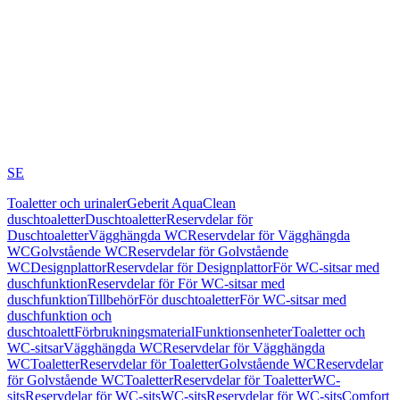
SE
Toaletter och urinaler
Geberit AquaClean
duschtoaletter
Duschtoaletter
Reservdelar för
Duschtoaletter
Vägghängda WC
Reservdelar för Vägghängda
WC
Golvstående WC
Reservdelar för Golvstående
WC
Designplattor
Reservdelar för Designplattor
För WC-sitsar med
duschfunktion
Reservdelar för För WC-sitsar med
duschfunktion
Tillbehör
För duschtoaletter
För WC-sitsar med
duschfunktion och
duschtoalett
Förbrukningsmaterial
Funktionsenheter
Toaletter och
WC-sitsar
Vägghängda WC
Reservdelar för Vägghängda
WC
Toaletter
Reservdelar för Toaletter
Golvstående WC
Reservdelar
för Golvstående WC
Toaletter
Reservdelar för Toaletter
WC-
sits
Reservdelar för WC-sits
WC-sits
Reservdelar för WC-sits
Comfort