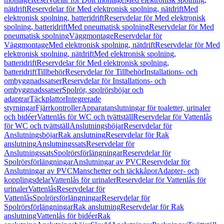
nätdrift
Reservdelar för Med elektronisk spolning, nätdrift
Med
elektronisk spolning, batteridrift
Reservdelar för Med elektronisk
spolning, batteridrift
Med pneumatisk spolning
Reservdelar för Med
pneumatisk spolning
Väggmontage
Reservdelar för
Väggmontage
Med elektronisk spolning, nätdrift
Reservdelar för Med
elektronisk spolning, nätdrift
Med elektronisk spolning,
batteridrift
Reservdelar för Med elektronisk spolning,
batteridrift
Tillbehör
Reservdelar för Tillbehör
Installations- och
ombyggnadssatser
Reservdelar för Installations- och
ombyggnadssatser
Spolrör, spolrörsböjar och
adaptrar
Täckplattor
Integrerade
styrningar
Fjärrkontroller
Apparatanslutningar för toaletter, urinaler
och bidéer
Vattenlås för WC och tvättställ
Reservdelar för Vattenlås
för WC och tvättställ
Anslutningsböjar
Reservdelar för
Anslutningsböjar
Rak anslutning
Reservdelar för Rak
anslutning
Anslutningssats
Reservdelar för
Anslutningssats
Spolrörsförlängningar
Reservdelar för
Spolrörsförlängningar
Anslutningar av PVC
Reservdelar för
Anslutningar av PVC
Manschetter och täckkåpor
Adapter- och
kopplingsdelar
Vattenlås för urinaler
Reservdelar för Vattenlås för
urinaler
Vattenlås
Reservdelar för
Vattenlås
Spolrörsförlängningar
Reservdelar för
Spolrörsförlängningar
Rak anslutning
Reservdelar för Rak
anslutning
Vattenlås för bidéer
Rak