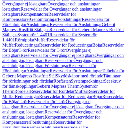
Övergångar ej löstagbara
Övergångar och anslutningar,
löstagbara
Reservdelar för Övergångar och anslutningar,
löstagbara
Kompensatorer
Reservdelar för
Kompensatorer
Genomföringar
Förslutningar
Reservdelar för
Förslutningar
Anslutningar
Reservdelar för Anslutningar
Geberit
Mapress Rostfritt Stål, gas
Reservdelar för Geberit Mapress Rostfritt
Stål, gas
Systemrör 1.4401
Reservdelar för Systemrör
1.4401
Rörnipplar
Muffar
Reservdelar för
Muffar
Reduceringar
Reservdelar för Reduceringar
Böjar
Reservdelar
för Böjar
T-rör
Reservdelar för T-rör
Övergångar ej
löstagbara
Reservdelar för Övergångar ej löstagbara
Övergångar och
anslutningar, löstagbara
Reservdelar för Övergångar och
anslutningar, löstagbara
Förslutningar
Reservdelar för
Förslutningar
Anslutningar
Reservdelar för Anslutningar
Tillbehör för
Geberit Mapress Rostfritt Stål
Skyddskåpor med rörände
Tätningar
för rörledningar och rördelar
Rörfästen
Systempackningar
Set skruv
för flänskopplingar
Geberit Mapress Therm
Systemrör
Therm
Rördelar
Reservdelar för Rördelar
Muffar
Reservdelar för
Muffar
Reduceringar
Reservdelar för Reduceringar
Böjar
Reservdelar
för Böjar
T-rör
Reservdelar för T-rör
Övergångar ej
löstagbara
Reservdelar för Övergångar ej löstagbara
Övergångar och
anslutningar, löstagbara
Reservdelar för Övergångar och
anslutningar, löstagbara
Kompensatorer
Reservdelar för
Kompensatorer
Förslutningar
Reservdelar för
Förslutningar
Värmeanslutningar
Reservdelar för