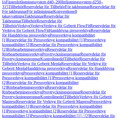
l/s
Fästen
Infästningssystem d40–200
Infästningssystem d250–
315
Tillbehör
Reservdelar för Tillbehör
För takbrunnar
Reservdelar för
För takbrunnar
För infästningar
Konventionell
takavvattning
Takbrunnar
Reservdelar för
Takbrunnar
Tillbehör
Reservdelar för
Tillbehör
Verktyg
Verktyg
Verktyg för Geberit FlowFit
Reservdelar för
Verktyg för Geberit FlowFit
Handdrivna pressverktyg
Reservdelar
för Handdrivna pressverktyg
Pressverktyg kompatibilitet
[1]
Reservdelar för Pressverktyg kompatibilitet [1]
Pressverktyg
kompatibilitet [2]
Reservdelar för Pressverktyg kompatibilitet
[2]
Rörbearbetningsverktyg
Reservdelar för
Rörbearbetningsverktyg
Provtryckningsproppar
Reservdelar för
Provtryckningsproppar
Kontrollmedel
Tillbehör
Reservdelar för
Tillbehör
Verktyg för Geberit Mepla
Reservdelar för Verktyg för
Geberit Mepla
Handdrivna pressverktyg
Reservdelar för Handdrivna
pressverktyg
Pressverktyg kompatibilitet [1]
Reservdelar för
Pressverktyg kompatibilitet [1]
Pressverktyg kompatibilitet
[2]
Reservdelar för Pressverktyg kompatibilitet
[2]
Rörbearbetningsverktyg
Reservdelar för
Rörbearbetningsverktyg
Provtryckningsproppar
Reservdelar för
Provtryckningsproppar
Kontrollmedel
Tillbehör
Verktyg för Geberit
Mapress
Reservdelar för Verktyg för Geberit Mapress
Pressverktyg
kompatibilitet [1]
Reservdelar för Pressverktyg kompatibilitet
[1]
Pressverktyg kompatibilitet [2]
Reservdelar för Pressverktyg
kompatibilitet [2]
Pressverktyg kompatibilitet [1] / [2]
Reservdelar för