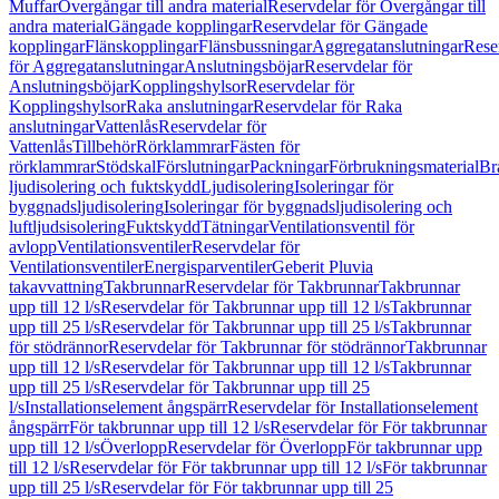
Muffar
Övergångar till andra material
Reservdelar för Övergångar till
andra material
Gängade kopplingar
Reservdelar för Gängade
kopplingar
Flänskopplingar
Flänsbussningar
Aggregatanslutningar
Rese
för Aggregatanslutningar
Anslutningsböjar
Reservdelar för
Anslutningsböjar
Kopplingshylsor
Reservdelar för
Kopplingshylsor
Raka anslutningar
Reservdelar för Raka
anslutningar
Vattenlås
Reservdelar för
Vattenlås
Tillbehör
Rörklammrar
Fästen för
rörklammrar
Stödskal
Förslutningar
Packningar
Förbrukningsmaterial
Br
ljudisolering och fuktskydd
Ljudisolering
Isoleringar för
byggnadsljudisolering
Isoleringar för byggnadsljudisolering och
luftljudsisolering
Fuktskydd
Tätningar
Ventilationsventil för
avlopp
Ventilationsventiler
Reservdelar för
Ventilationsventiler
Energisparventiler
Geberit Pluvia
takavvattning
Takbrunnar
Reservdelar för Takbrunnar
Takbrunnar
upp till 12 l/s
Reservdelar för Takbrunnar upp till 12 l/s
Takbrunnar
upp till 25 l/s
Reservdelar för Takbrunnar upp till 25 l/s
Takbrunnar
för stödrännor
Reservdelar för Takbrunnar för stödrännor
Takbrunnar
upp till 12 l/s
Reservdelar för Takbrunnar upp till 12 l/s
Takbrunnar
upp till 25 l/s
Reservdelar för Takbrunnar upp till 25
l/s
Installationselement ångspärr
Reservdelar för Installationselement
ångspärr
För takbrunnar upp till 12 l/s
Reservdelar för För takbrunnar
upp till 12 l/s
Överlopp
Reservdelar för Överlopp
För takbrunnar upp
till 12 l/s
Reservdelar för För takbrunnar upp till 12 l/s
För takbrunnar
upp till 25 l/s
Reservdelar för För takbrunnar upp till 25