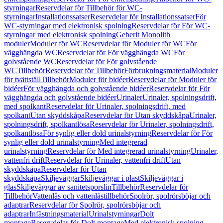
styrningar
Reservdelar för Tillbehör för WC-
styrningar
Installationssatser
Reservdelar för Installationssatser
För
WC-styrningar med elektronisk spolning
Reservdelar för För WC-
styrningar med elektronisk spolning
Geberit Monolith
moduler
Moduler för WC
Reservdelar för Moduler för WC
För
vägghängda WC
Reservdelar för För vägghängda WC
För
golvstående WC
Reservdelar för För golvstående
WC
Tillbehör
Reservdelar för Tillbehör
Förbrukningsmaterial
Moduler
för tvättställ
Tillbehör
Moduler för bidéer
Reservdelar för Moduler för
bidéer
För vägghängda och golvstående bidéer
Reservdelar för För
vägghängda och golvstående bidéer
Urinaler
Urinaler, spolningsdrift,
med spolkant
Reservdelar för Urinaler, spolningsdrift, med
spolkant
Utan skyddskåpa
Reservdelar för Utan skyddskåpa
Urinaler,
spolningsdrift, spolkantlösa
Reservdelar för Urinaler, spolningsdrift,
spolkantlösa
För synlig eller dold urinalstyrning
Reservdelar för För
synlig eller dold urinalstyrning
Med integrerad
urinalstyrning
Reservdelar för Med integrerad urinalstyrning
Urinaler,
vattenfri drift
Reservdelar för Urinaler, vattenfri drift
Utan
skyddskåpa
Reservdelar för Utan
skyddskåpa
Skiljeväggar
Skiljeväggar i plast
Skiljeväggar i
glas
Skiljeväggar av sanitetsporslin
Tillbehör
Reservdelar för
Tillbehör
Vattenlås och vattenlåstillbehör
Spolrör, spolrörsböjar och
adaptrar
Reservdelar för Spolrör, spolrörsböjar och
adaptrar
Infästningsmaterial
Urinalstyrningar
Dolt
montage
Reservdelar för Dolt montage
Med elektronisk spolning,