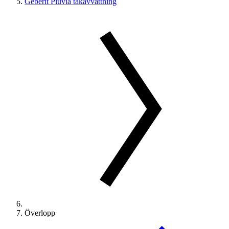
Geberit Pluvia takavvattning
Överlopp