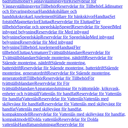
badrumsmöbler
Väggavställningsytor
Reservdelar för
Väggavställningsytor
Tillbehör
Reservdelar för Tillbehör
Lådinsatser
och förvaringsboxar
Handdukshållare och
handdukskrokar
Ljuselement
Hållare för bänkskivor
Handtag
Set
fotstöd
Magnettavlor
Eluttag
Reservdelar för Eluttag
Fler
tillbehör
Speglar och spegelskåp
Spegel
Reservdelar för Spegel
Med
inbyggd belysning
Reservdelar för Med inbyggd
belysning
Spegelskåp
Reservdelar för Spegelskåp
Med inbyggd
belysning
Reservdelar för Med inbyggd
belysning
Tillbehör
Ljuselement
Handtag
Fler
tillbehör
Eluttag
Armaturer
Tvättställsblandare
Reservdelar för
Tvättställsblandare
Stående montering, nätdrift
Reservdelar för
Stående montering, nätdrift
Stående montering,
batteridrift
Reservdelar för Stående montering, batteridrift
Stående
montering, generatordrift
Reservdelar för Stående montering,
generatordrift
Tillbehör
Reservdelar för Tillbehör
För
tvättställsblandare
Reservdelar för För
tvättställsblandare
Apparatanslutningar för tvättområde, köksvask,
enheter och tvättställ
Vattenlås för handfat
Reservdelar för Vattenlås
för handfat
Vattenlås
Reservdelar för Vattenlås
Vattenlås med
skiljevägg för handfat
Reservdelar för Vattenlås med skiljevägg för
handfat
Vattenlås med skiljevägg för handfat,
kompaktmodell
Reservdelar för Vattenlås med skiljevägg för handfat,
kompaktmodell
Dolda vattenlås
Reservdelar för Dolda
vattenlås
Handfatsanslutningar
Reservdelar för