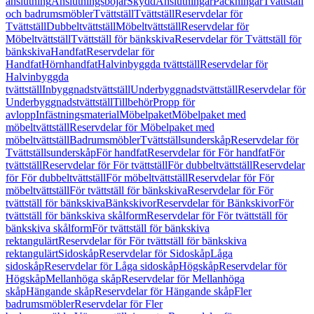
anslutning
Anslutningsböjar
Skydd
Anslutningar
Packningar
Tvättställ
och badrumsmöbler
Tvättställ
Tvättställ
Reservdelar för
Tvättställ
Dubbeltvättställ
Möbeltvättställ
Reservdelar för
Möbeltvättställ
Tvättställ för bänkskiva
Reservdelar för Tvättställ för
bänkskiva
Handfat
Reservdelar för
Handfat
Hörnhandfat
Halvinbyggda tvättställ
Reservdelar för
Halvinbyggda
tvättställ
Inbyggnadstvättställ
Underbyggnadstvättställ
Reservdelar för
Underbyggnadstvättställ
Tillbehör
Propp för
avlopp
Infästningsmaterial
Möbelpaket
Möbelpaket med
möbeltvättställ
Reservdelar för Möbelpaket med
möbeltvättställ
Badrumsmöbler
Tvättställsunderskåp
Reservdelar för
Tvättställsunderskåp
För handfat
Reservdelar för För handfat
För
tvättställ
Reservdelar för För tvättställ
För dubbeltvättställ
Reservdelar
för För dubbeltvättställ
För möbeltvättställ
Reservdelar för För
möbeltvättställ
För tvättställ för bänkskiva
Reservdelar för För
tvättställ för bänkskiva
Bänkskivor
Reservdelar för Bänkskivor
För
tvättställ för bänkskiva skålform
Reservdelar för För tvättställ för
bänkskiva skålform
För tvättställ för bänkskiva
rektangulärt
Reservdelar för För tvättställ för bänkskiva
rektangulärt
Sidoskåp
Reservdelar för Sidoskåp
Låga
sidoskåp
Reservdelar för Låga sidoskåp
Högskåp
Reservdelar för
Högskåp
Mellanhöga skåp
Reservdelar för Mellanhöga
skåp
Hängande skåp
Reservdelar för Hängande skåp
Fler
badrumsmöbler
Reservdelar för Fler