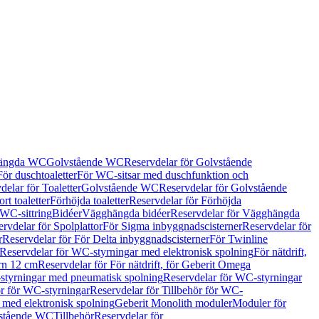
hängda WC
Golvstående WC
Reservdelar för Golvstående
För duschtoaletter
För WC-sitsar med duschfunktion och
delar för Toaletter
Golvstående WC
Reservdelar för Golvstående
rt toaletter
Förhöjda toaletter
Reservdelar för Förhöjda
 WC-sittring
Bidéer
Vägghängda bidéer
Reservdelar för Vägghängda
rvdelar för Spolplattor
För Sigma inbyggnadscisterner
Reservdelar för
r
Reservdelar för För Delta inbyggnadscisterner
För Twinline
Reservdelar för WC-styrningar med elektronisk spolning
För nätdrift,
ern 12 cm
Reservdelar för För nätdrift, för Geberit Omega
tyrningar med pneumatisk spolning
Reservdelar för WC-styrningar
ör för WC-styrningar
Reservdelar för Tillbehör för WC-
 med elektronisk spolning
Geberit Monolith moduler
Moduler för
vstående WC
Tillbehör
Reservdelar för