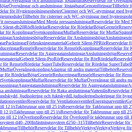
gbara
Övergångar och anslutningar, löstagbara
Reservdelar för Övergånga
Böjar
Övergångar och anslutningar, löstagbara
Genomföringar
Tillbehör 
delar för Hygienspolningsenheter
Cisterner och WC-styrningar med hyg
ygienmoduler
Tillbehör för cisterner och WC-styrningar med hygienspol
t pressanslutningar
Med Mepla pressanslutningar
Reservdelar för Med 
t Silent-db20
Rör
Rördelar
Reservdelar för Rördelar
Böjar
Grenrör
Reservd
ar för Kopplingar
Svetskopplingar
Muffar
Reservdelar för Muffar
Spännk
tningar
Anslutningsböjar
Reservdelar för Anslutningsböjar
Anslutningsri
gar
Packningar
Förbrukningsmaterial
Geberit Silent-PP
Rör
Reservdelar f
educeringar
Rensrör
Reservdelar för Rensrör
Kopplingar
Reservdelar för 
utningar
Reservdelar för Aggregatanslutningar
Anslutningsböjar
Reservd
ngsmaterial
Geberit Silent-Pro
Rör
Reservdelar för Rör
Rördelar
Reservdel
r för Rensrör
Rördelar SuperTube
Reservdelar för Rördelar SuperTube
B
 Muffar
Övergångskoppling
Adaptrar till andra material
Tillbehör
Reservde
ar för Rördelar
Böjar
Grenrör
Reduceringar
Rensrör
Reservdelar för Rens
r
Svetskopplingar
Muffar
Reservdelar för Muffar
Övergångar till andra ma
bussningar
Aggregatanslutningar
Reservdelar för Aggregatanslutningar
An
a anslutningar
Reservdelar för Raka anslutningar
Vattenlås
Reservdelar f
andskydd, ljudisolering och fuktskydd
Ljudisolering
Isoleringar för byg
ilationsventiler
Reservdelar för Ventilationsventiler
Energisparventiler
Ge
ll 12 l/s
Takbrunnar upp till 25 l/s
Reservdelar för Takbrunnar upp till 25
l 12 l/s
Takbrunnar upp till 25 l/s
Reservdelar för Takbrunnar upp till 25 
p till 12 l/s
Överlopp
Reservdelar för Överlopp
För takbrunnar upp till 1
gssystem d40–200
Infästningssystem d250–315
Tillbehör
Reservdelar för 
akbrunnar
Tillbehör
Reservdelar för Tillbehör
Verktyg
Verktyg
Verktyg för