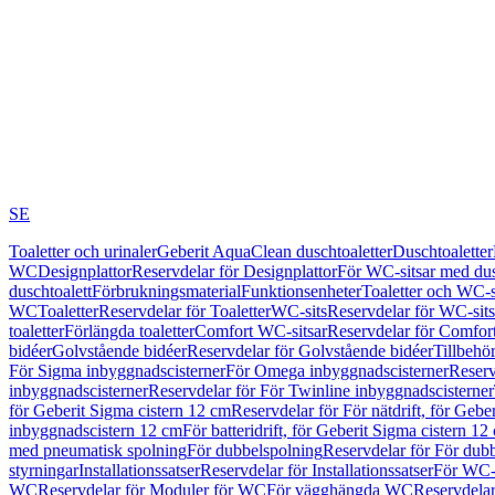
SE
Toaletter och urinaler
Geberit AquaClean duschtoaletter
Duschtoaletter
WC
Designplattor
Reservdelar för Designplattor
För WC-sitsar med du
duschtoalett
Förbrukningsmaterial
Funktionsenheter
Toaletter och WC-s
WC
Toaletter
Reservdelar för Toaletter
WC-sits
Reservdelar för WC-sits
toaletter
Förlängda toaletter
Comfort WC-sitsar
Reservdelar för Comfor
bidéer
Golvstående bidéer
Reservdelar för Golvstående bidéer
Tillbehö
För Sigma inbyggnadscisterner
För Omega inbyggnadscisterner
Reserv
inbyggnadscisterner
Reservdelar för För Twinline inbyggnadscisterner
för Geberit Sigma cistern 12 cm
Reservdelar för För nätdrift, för Gebe
inbyggnadscistern 12 cm
För batteridrift, för Geberit Sigma cistern 12
med pneumatisk spolning
För dubbelspolning
Reservdelar för För dub
styrningar
Installationssatser
Reservdelar för Installationssatser
För WC-s
WC
Reservdelar för Moduler för WC
För vägghängda WC
Reservdela