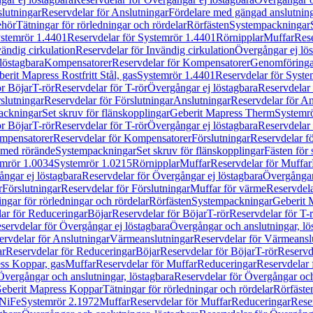
lutningar
Reservdelar för Anslutningar
Fördelare med gängad anslutnin
ehör
Tätningar för rörledningar och rördelar
Rörfästen
Systempackningar
stemrör 1.4401
Reservdelar för Systemrör 1.4401
Rörnipplar
Muffar
Rese
vändig cirkulation
Reservdelar för Invändig cirkulation
Övergångar ej lös
löstagbara
Kompensatorer
Reservdelar för Kompensatorer
Genomföringa
erit Mapress Rostfritt Stål, gas
Systemrör 1.4401
Reservdelar för Syste
ör Böjar
T-rör
Reservdelar för T-rör
Övergångar ej löstagbara
Reservdelar 
slutningar
Reservdelar för Förslutningar
Anslutningar
Reservdelar för An
ackningar
Set skruv för flänskopplingar
Geberit Mapress Therm
Systemr
ör Böjar
T-rör
Reservdelar för T-rör
Övergångar ej löstagbara
Reservdelar 
mpensatorer
Reservdelar för Kompensatorer
Förslutningar
Reservdelar fö
med rörände
Systempackningar
Set skruv för flänskopplingar
Fästen för
mrör 1.0034
Systemrör 1.0215
Rörnipplar
Muffar
Reservdelar för Muffar
ngar ej löstagbara
Reservdelar för Övergångar ej löstagbara
Övergångar 
r
Förslutningar
Reservdelar för Förslutningar
Muffar för värme
Reservdela
ingar för rörledningar och rördelar
Rörfästen
Systempackningar
Geberit 
ar för Reduceringar
Böjar
Reservdelar för Böjar
T-rör
Reservdelar för T-
servdelar för Övergångar ej löstagbara
Övergångar och anslutningar, lö
ervdelar för Anslutningar
Värmeanslutningar
Reservdelar för Värmeansl
ar
Reservdelar för Reduceringar
Böjar
Reservdelar för Böjar
T-rör
Reservde
ess Koppar, gas
Muffar
Reservdelar för Muffar
Reduceringar
Reservdelar 
Övergångar och anslutningar, löstagbara
Reservdelar för Övergångar och
 Geberit Mapress Koppar
Tätningar för rörledningar och rördelar
Rörfäste
uNiFe
Systemrör 2.1972
Muffar
Reservdelar för Muffar
Reduceringar
Rese