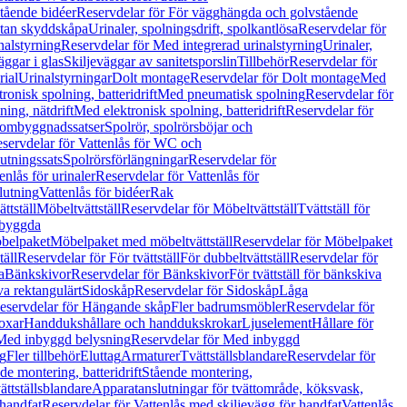
tående bidéer
Reservdelar för För vägghängda och golvstående
Utan skyddskåpa
Urinaler, spolningsdrift, spolkantlösa
Reservdelar för
nalstyrning
Reservdelar för Med integrerad urinalstyrning
Urinaler,
äggar i glas
Skiljeväggar av sanitetsporslin
Tillbehör
Reservdelar för
rial
Urinalstyrningar
Dolt montage
Reservdelar för Dolt montage
Med
onisk spolning, batteridrift
Med pneumatisk spolning
Reservdelar för
ing, nätdrift
Med elektronisk spolning, batteridrift
Reservdelar för
h ombyggnadssatser
Spolrör, spolrörsböjar och
servdelar för Vattenlås för WC och
utningssats
Spolrörsförlängningar
Reservdelar för
enlås för urinaler
Reservdelar för Vattenlås för
lutning
Vattenlås för bidéer
Rak
ttställ
Möbeltvättställ
Reservdelar för Möbeltvättställ
Tvättställ för
nbyggda
belpaket
Möbelpaket med möbeltvättställ
Reservdelar för Möbelpaket
täll
Reservdelar för För tvättställ
För dubbeltvättställ
Reservdelar för
a
Bänkskivor
Reservdelar för Bänkskivor
För tvättställ för bänkskiva
va rektangulärt
Sidoskåp
Reservdelar för Sidoskåp
Låga
eservdelar för Hängande skåp
Fler badrumsmöbler
Reservdelar för
oxar
Handdukshållare och handdukskrokar
Ljuselement
Hållare för
Med inbyggd belysning
Reservdelar för Med inbyggd
g
Fler tillbehör
Eluttag
Armaturer
Tvättställsblandare
Reservdelar för
de montering, batteridrift
Stående montering,
ättställsblandare
Apparatanslutningar för tvättområde, köksvask,
 handfat
Reservdelar för Vattenlås med skiljevägg för handfat
Vattenlås