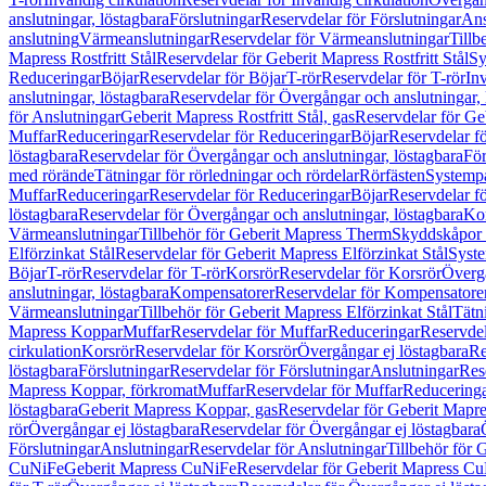
anslutningar, löstagbara
Förslutningar
Reservdelar för Förslutningar
Ans
anslutning
Värmeanslutningar
Reservdelar för Värmeanslutningar
Tillb
Mapress Rostfritt Stål
Reservdelar för Geberit Mapress Rostfritt Stål
Sy
Reduceringar
Böjar
Reservdelar för Böjar
T-rör
Reservdelar för T-rör
In
anslutningar, löstagbara
Reservdelar för Övergångar och anslutningar, 
för Anslutningar
Geberit Mapress Rostfritt Stål, gas
Reservdelar för Geb
Muffar
Reduceringar
Reservdelar för Reduceringar
Böjar
Reservdelar f
löstagbara
Reservdelar för Övergångar och anslutningar, löstagbara
För
med rörände
Tätningar för rörledningar och rördelar
Rörfästen
Systemp
Muffar
Reduceringar
Reservdelar för Reduceringar
Böjar
Reservdelar f
löstagbara
Reservdelar för Övergångar och anslutningar, löstagbara
Ko
Värmeanslutningar
Tillbehör för Geberit Mapress Therm
Skyddskåpor 
Elförzinkat Stål
Reservdelar för Geberit Mapress Elförzinkat Stål
Syste
Böjar
T-rör
Reservdelar för T-rör
Korsrör
Reservdelar för Korsrör
Övergå
anslutningar, löstagbara
Kompensatorer
Reservdelar för Kompensatore
Värmeanslutningar
Tillbehör för Geberit Mapress Elförzinkat Stål
Tätn
Mapress Koppar
Muffar
Reservdelar för Muffar
Reduceringar
Reservdel
cirkulation
Korsrör
Reservdelar för Korsrör
Övergångar ej löstagbara
Re
löstagbara
Förslutningar
Reservdelar för Förslutningar
Anslutningar
Res
Mapress Koppar, förkromat
Muffar
Reservdelar för Muffar
Reducering
löstagbara
Geberit Mapress Koppar, gas
Reservdelar för Geberit Mapr
rör
Övergångar ej löstagbara
Reservdelar för Övergångar ej löstagbara
Förslutningar
Anslutningar
Reservdelar för Anslutningar
Tillbehör för
CuNiFe
Geberit Mapress CuNiFe
Reservdelar för Geberit Mapress C