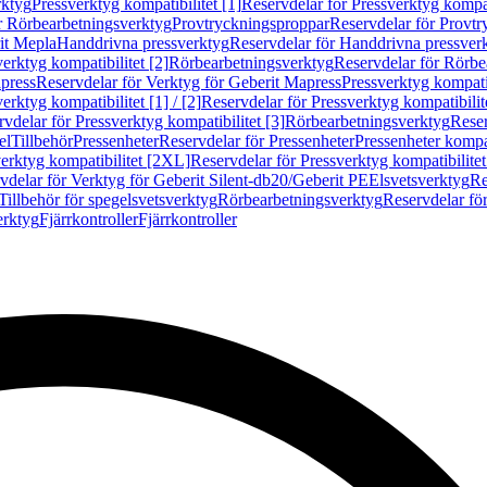
rktyg
Pressverktyg kompatibilitet [1]
Reservdelar för Pressverktyg kompati
r Rörbearbetningsverktyg
Provtryckningsproppar
Reservdelar för Provt
it Mepla
Handdrivna pressverktyg
Reservdelar för Handdrivna pressver
erktyg kompatibilitet [2]
Rörbearbetningsverktyg
Reservdelar för Rörbe
press
Reservdelar för Verktyg för Geberit Mapress
Pressverktyg kompatib
erktyg kompatibilitet [1] / [2]
Reservdelar för Pressverktyg kompatibilitet
vdelar för Pressverktyg kompatibilitet [3]
Rörbearbetningsverktyg
Reser
el
Tillbehör
Pressenheter
Reservdelar för Pressenheter
Pressenheter kompat
erktyg kompatibilitet [2XL]
Reservdelar för Pressverktyg kompatibilite
vdelar för Verktyg för Geberit Silent-db20/Geberit PE
Elsvetsverktyg
Re
Tillbehör för spegelsvetsverktyg
Rörbearbetningsverktyg
Reservdelar fö
erktyg
Fjärrkontroller
Fjärrkontroller