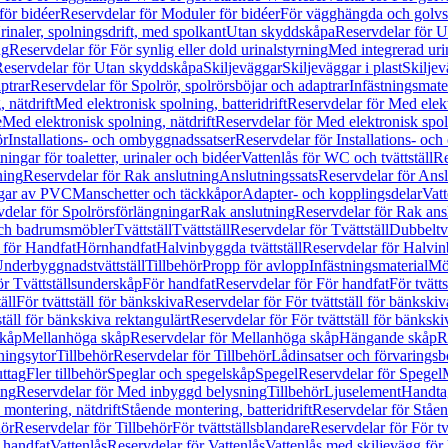
för bidéer
Reservdelar för Moduler för bidéer
För vägghängda och golvs
rinaler, spolningsdrift, med spolkant
Utan skyddskåpa
Reservdelar för 
ng
Reservdelar för För synlig eller dold urinalstyrning
Med integrerad uri
eservdelar för Utan skyddskåpa
Skiljeväggar
Skiljeväggar i plast
Skiljev
ptrar
Reservdelar för Spolrör, spolrörsböjar och adaptrar
Infästningsmate
 nätdrift
Med elektronisk spolning, batteridrift
Reservdelar för Med elektr
e
Med elektronisk spolning, nätdrift
Reservdelar för Med elektronisk spoln
ör
Installations- och ombyggnadssatser
Reservdelar för Installations- oc
ingar för toaletter, urinaler och bidéer
Vattenlås för WC och tvättställ
Re
ning
Reservdelar för Rak anslutning
Anslutningssats
Reservdelar för Ansl
ngar av PVC
Manschetter och täckkåpor
Adapter- och kopplingsdelar
Vatt
delar för Spolrörsförlängningar
Rak anslutning
Reservdelar för Rak ans
 och badrumsmöbler
Tvättställ
Tvättställ
Reservdelar för Tvättställ
Dubbeltvä
 för Handfat
Hörnhandfat
Halvinbyggda tvättställ
Reservdelar för Halvi
Underbyggnadstvättställ
Tillbehör
Propp för avlopp
Infästningsmaterial
Mö
ör Tvättställsunderskåp
För handfat
Reservdelar för För handfat
För tvätts
äll
För tvättställ för bänkskiva
Reservdelar för För tvättställ för bänkskiv
ställ för bänkskiva rektangulärt
Reservdelar för För tvättställ för bänkski
skåp
Mellanhöga skåp
Reservdelar för Mellanhöga skåp
Hängande skåp
R
ningsytor
Tillbehör
Reservdelar för Tillbehör
Lådinsatser och förvaringsb
uttag
Fler tillbehör
Speglar och spegelskåp
Spegel
Reservdelar för Spegel
ing
Reservdelar för Med inbyggd belysning
Tillbehör
Ljuselement
Handta
 montering, nätdrift
Stående montering, batteridrift
Reservdelar för Ståen
hör
Reservdelar för Tillbehör
För tvättställsblandare
Reservdelar för För tv
r handfat
Vattenlås
Reservdelar för Vattenlås
Vattenlås med skiljevägg för