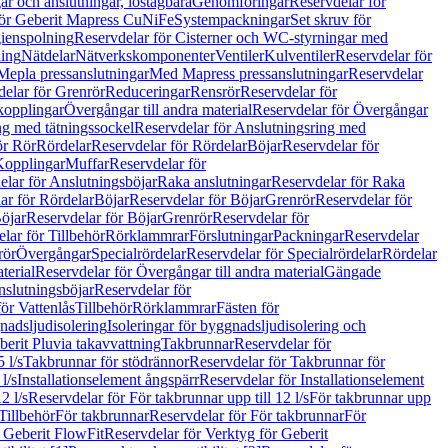
r och anslutningar, löstagbara
Genomföringar
Reservdelar för
för Geberit Mapress CuNiFe
Systempackningar
Set skruv för
ienspolning
Reservdelar för Cisterner och WC-styrningar med
ning
Nätdelar
Nätverkskomponenter
Ventiler
Kulventiler
Reservdelar för
Mepla pressanslutningar
Med Mapress pressanslutningar
Reservdelar
elar för Grenrör
Reduceringar
Rensrör
Reservdelar för
opplingar
Övergångar till andra material
Reservdelar för Övergångar
ng med tätningssockel
Reservdelar för Anslutningsring med
ör Rör
Rördelar
Reservdelar för Rördelar
Böjar
Reservdelar för
Kopplingar
Muffar
Reservdelar för
elar för Anslutningsböjar
Raka anslutningar
Reservdelar för Raka
ar för Rördelar
Böjar
Reservdelar för Böjar
Grenrör
Reservdelar för
öjar
Reservdelar för Böjar
Grenrör
Reservdelar för
lar för Tillbehör
Rörklammrar
Förslutningar
Packningar
Reservdelar
rör
Övergångar
Specialrördelar
Reservdelar för Specialrördelar
Rördelar
terial
Reservdelar för Övergångar till andra material
Gängade
slutningsböjar
Reservdelar för
ör Vattenlås
Tillbehör
Rörklammrar
Fästen för
gnadsljudisolering
Isoleringar för byggnadsljudisolering och
berit Pluvia takavvattning
Takbrunnar
Reservdelar för
 l/s
Takbrunnar för stödrännor
Reservdelar för Takbrunnar för
l/s
Installationselement ångspärr
Reservdelar för Installationselement
2 l/s
Reservdelar för För takbrunnar upp till 12 l/s
För takbrunnar upp
Tillbehör
För takbrunnar
Reservdelar för För takbrunnar
För
 Geberit FlowFit
Reservdelar för Verktyg för Geberit