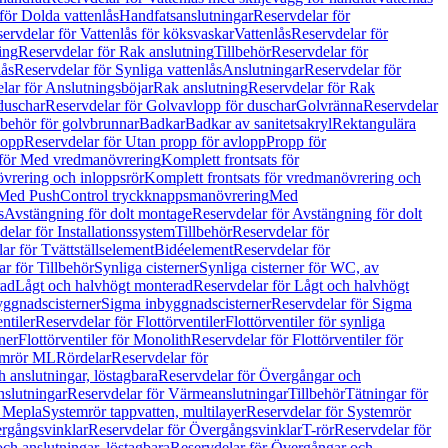
för Dolda vattenlås
Handfatsanslutningar
Reservdelar för
ervdelar för Vattenlås för köksvaskar
Vattenlås
Reservdelar för
ing
Reservdelar för Rak anslutning
Tillbehör
Reservdelar för
lås
Reservdelar för Synliga vattenlås
Anslutningar
Reservdelar för
lar för Anslutningsböjar
Rak anslutning
Reservdelar för Rak
duschar
Reservdelar för Golvavlopp för duschar
Golvränna
Reservdelar
lbehör för golvbrunnar
Badkar
Badkar av sanitetsakryl
Rektangulära
lopp
Reservdelar för Utan propp för avlopp
Propp för
 för Med vredmanövrering
Komplett frontsats för
vrering och inloppsrör
Komplett frontsats för vredmanövrering och
 Med PushControl tryckknappsmanövrering
Med
s
Avstängning för dolt montage
Reservdelar för Avstängning för dolt
elar för Installationssystem
Tillbehör
Reservdelar för
ar för Tvättställselement
Bidéelement
Reservdelar för
r för Tillbehör
Synliga cisterner
Synliga cisterner för WC, av
rad
Lågt och halvhögt monterad
Reservdelar för Lågt och halvhögt
yggnadscisterner
Sigma inbyggnadscisterner
Reservdelar för Sigma
ntiler
Reservdelar för Flottörventiler
Flottörventiler för synliga
ner
Flottörventiler för Monolith
Reservdelar för Flottörventiler för
emrör ML
Rördelar
Reservdelar för
 anslutningar, löstagbara
Reservdelar för Övergångar och
slutningar
Reservdelar för Värmeanslutningar
Tillbehör
Tätningar för
 Mepla
Systemrör tappvatten, multilayer
Reservdelar för Systemrör
rgångsvinklar
Reservdelar för Övergångsvinklar
T-rör
Reservdelar för
ch anslutningar, löstagbara
Reservdelar för Övergångar och