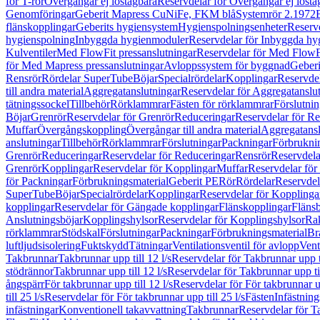
för T-rör
Övergångar ej löstagbara
Reservdelar för Övergångar ej lösta
Genomföringar
Geberit Mapress CuNiFe, FKM blå
Systemrör 2.1972
flänskopplingar
Geberits hygiensystem
Hygienspolningsenheter
Reserv
hygienspolning
Inbyggda hygienmoduler
Reservdelar för Inbyggda h
Kulventiler
Med FlowFit pressanslutningar
Reservdelar för Med FlowFi
för Med Mapress pressanslutningar
Avloppssystem för byggnad
Geberi
Rensrör
Rördelar SuperTube
Böjar
Specialrördelar
Kopplingar
Reservdel
till andra material
Aggregatanslutningar
Reservdelar för Aggregatanslu
tätningssockel
Tillbehör
Rörklammrar
Fästen för rörklammrar
Förslutnin
Böjar
Grenrör
Reservdelar för Grenrör
Reduceringar
Reservdelar för R
Muffar
Övergångskoppling
Övergångar till andra material
Aggregatansl
anslutningar
Tillbehör
Rörklammrar
Förslutningar
Packningar
Förbrukni
Grenrör
Reduceringar
Reservdelar för Reduceringar
Rensrör
Reservdela
Grenrör
Kopplingar
Reservdelar för Kopplingar
Muffar
Reservdelar för
för Packningar
Förbrukningsmaterial
Geberit PE
Rör
Rördelar
Reservdel
SuperTube
Böjar
Specialrördelar
Kopplingar
Reservdelar för Kopplinga
kopplingar
Reservdelar för Gängade kopplingar
Flänskopplingar
Fläns
Anslutningsböjar
Kopplingshylsor
Reservdelar för Kopplingshylsor
Rak
rörklammrar
Stödskal
Förslutningar
Packningar
Förbrukningsmaterial
Br
luftljudsisolering
Fuktskydd
Tätningar
Ventilationsventil för avlopp
Vent
Takbrunnar
Takbrunnar upp till 12 l/s
Reservdelar för Takbrunnar upp ti
stödrännor
Takbrunnar upp till 12 l/s
Reservdelar för Takbrunnar upp til
ångspärr
För takbrunnar upp till 12 l/s
Reservdelar för För takbrunnar up
till 25 l/s
Reservdelar för För takbrunnar upp till 25 l/s
Fästen
Infästnin
infästningar
Konventionell takavvattning
Takbrunnar
Reservdelar för T