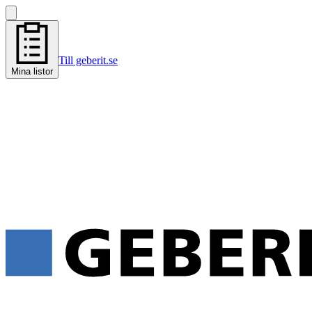
Till geberit.se
Mina listor