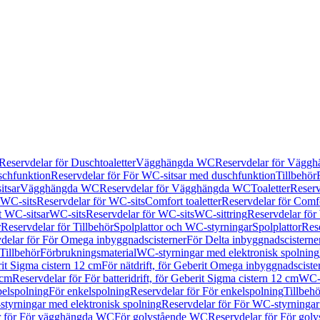
Reservdelar för Duschtoaletter
Vägghängda WC
Reservdelar för Vägg
schfunktion
Reservdelar för För WC-sitsar med duschfunktion
Tillbehör
itsar
Vägghängda WC
Reservdelar för Vägghängda WC
Toaletter
Reserv
WC-sits
Reservdelar för WC-sits
Comfort toaletter
Reservdelar för Comfo
t WC-sitsar
WC-sits
Reservdelar för WC-sits
WC-sittring
Reservdelar för
r
Reservdelar för Tillbehör
Spolplattor och WC-styrningar
Spolplattor
Rese
delar för För Omega inbyggnadscisterner
För Delta inbyggnadscisterne
Tillbehör
Förbrukningsmaterial
WC-styrningar med elektronisk spolning
rit Sigma cistern 12 cm
För nätdrift, för Geberit Omega inbyggnadscist
 cm
Reservdelar för För batteridrift, för Geberit Sigma cistern 12 cm
WC-s
belspolning
För enkelspolning
Reservdelar för För enkelspolning
Tillbeh
tyrningar med elektronisk spolning
Reservdelar för För WC-styrningar
r för För vägghängda WC
För golvstående WC
Reservdelar för För gol