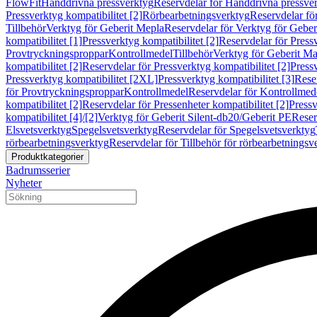
FlowFit
Handdrivna pressverktyg
Reservdelar för Handdrivna pressve
Pressverktyg kompatibilitet [2]
Rörbearbetningsverktyg
Reservdelar fö
Tillbehör
Verktyg för Geberit Mepla
Reservdelar för Verktyg för Geber
kompatibilitet [1]
Pressverktyg kompatibilitet [2]
Reservdelar för Pressv
Provtryckningsproppar
Kontrollmedel
Tillbehör
Verktyg för Geberit Ma
kompatibilitet [2]
Reservdelar för Pressverktyg kompatibilitet [2]
Pressv
Pressverktyg kompatibilitet [2XL]
Pressverktyg kompatibilitet [3]
Reser
för Provtryckningsproppar
Kontrollmedel
Reservdelar för Kontrollmed
kompatibilitet [2]
Reservdelar för Pressenheter kompatibilitet [2]
Pressv
kompatibilitet [4]/[2]
Verktyg för Geberit Silent-db20/Geberit PE
Reser
Elsvetsverktyg
Spegelsvetsverktyg
Reservdelar för Spegelsvetsverktyg
rörbearbetningsverktyg
Reservdelar för Tillbehör för rörbearbetningsv
Produktkategorier
Badrumsserier
Nyheter