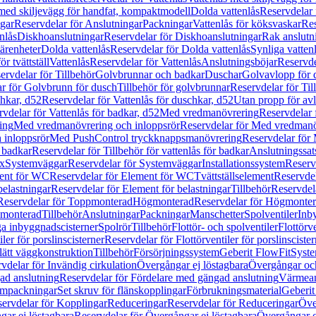
 med skiljevägg för handfat, kompaktmodell
Dolda vattenlås
Reservdelar 
gar
Reservdelar för Anslutningar
Packningar
Vattenlås för köksvaskar
Res
nlås
Diskhoanslutningar
Reservdelar för Diskhoanslutningar
Rak anslutn
tärenheter
Dolda vattenlås
Reservdelar för Dolda vattenlås
Synliga vatten
r tvättställ
Vattenlås
Reservdelar för Vattenlås
Anslutningsböjar
Reservde
ervdelar för Tillbehör
Golvbrunnar och badkar
Duschar
Golvavlopp för 
r för Golvbrunn för dusch
Tillbehör för golvbrunnar
Reservdelar för Til
chkar, d52
Reservdelar för Vattenlås för duschkar, d52
Utan propp för av
vdelar för Vattenlås för badkar, d52
Med vredmanövrering
Reservdelar
ing
Med vredmanövrering och inloppsrör
Reservdelar för Med vredmanö
 inloppsrör
Med PushControl tryckknappsmanövrering
Reservdelar för
r badkar
Reservdelar för Tillbehör för vattenlås för badkar
Anslutningssat
ix
Systemväggar
Reservdelar för Systemväggar
Installationssystem
Reservd
ent för WC
Reservdelar för Element för WC
Tvättställselement
Reservdel
belastningar
Reservdelar för Element för belastningar
Tillbehör
Reservdela
Reservdelar för Toppmonterad
Högmonterad
Reservdelar för Högmonte
 monterad
Tillbehör
Anslutningar
Packningar
Manschetter
Spolventiler
Inb
a inbyggnadscisterner
Spolrör
Tillbehör
Flottör- och spolventiler
Flottörve
iler för porslinscisterner
Reservdelar för Flottörventiler för porslinscister
lätt väggkonstruktion
Tillbehör
Försörjningssystem
Geberit FlowFit
Syst
vdelar för Invändig cirkulation
Övergångar ej löstagbara
Övergångar och
ad anslutning
Reservdelar för Fördelare med gängad anslutning
Värmean
empackningar
Set skruv för flänskopplingar
Förbrukningsmaterial
Geberit
ervdelar för Kopplingar
Reduceringar
Reservdelar för Reduceringar
Öve
ar ej löstagbara
Reservdelar för Övergångar ej löstagbara
Övergångar o