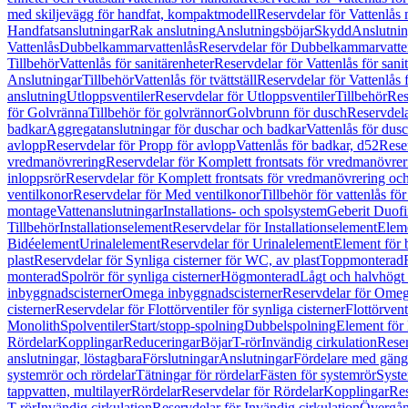
med skiljevägg för handfat, kompaktmodell
Reservdelar för Vattenlås
Handfatsanslutningar
Rak anslutning
Anslutningsböjar
Skydd
Anslutnin
Vattenlås
Dubbelkammarvattenlås
Reservdelar för Dubbelkammarvatte
Tillbehör
Vattenlås för sanitärenheter
Reservdelar för Vattenlås för sani
Anslutningar
Tillbehör
Vattenlås för tvättställ
Reservdelar för Vattenlås fö
anslutning
Utloppsventiler
Reservdelar för Utloppsventiler
Tillbehör
Res
för Golvränna
Tillbehör för golvrännor
Golvbrunn för dusch
Reservdela
badkar
Aggregatanslutningar för duschar och badkar
Vattenlås för dus
avlopp
Reservdelar för Propp för avlopp
Vattenlås för badkar, d52
Reser
vredmanövrering
Reservdelar för Komplett frontsats för vredmanövrer
inloppsrör
Reservdelar för Komplett frontsats för vredmanövrering och
ventilkonor
Reservdelar för Med ventilkonor
Tillbehör för vattenlås fö
montage
Vattenanslutningar
Installations- och spolsystem
Geberit Duof
Tillbehör
Installationselement
Reservdelar för Installationselement
Elem
Bidéelement
Urinalelement
Reservdelar för Urinalelement
Element för 
plast
Reservdelar för Synliga cisterner för WC, av plast
Toppmonterad
monterad
Spolrör för synliga cisterner
Högmonterad
Lågt och halvhögt
inbyggnadscisterner
Omega inbyggnadscisterner
Reservdelar för Omeg
cisterner
Reservdelar för Flottörventiler för synliga cisterner
Flottörvent
Monolith
Spolventiler
Start/stopp-spolning
Dubbelspolning
Element för 
Rördelar
Kopplingar
Reduceringar
Böjar
T-rör
Invändig cirkulation
Reser
anslutningar, löstagbara
Förslutningar
Anslutningar
Fördelare med gäng
systemrör och rördelar
Tätningar för rördelar
Fästen för systemrör
Syst
tappvatten, multilayer
Rördelar
Reservdelar för Rördelar
Kopplingar
Res
T-rör
Invändig cirkulation
Reservdelar för Invändig cirkulation
Övergång