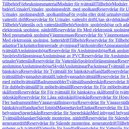
Tillbehör
Förbrukningsmaterial
Moduler för tvättställ
Tillbehör
Moduler 
bidéer
Urinaler
Urinaler, spolningsdrift, med spolkant
Reservdelar för U
Urinaler, spolningsdrift, spolkantlösa
För synlig eller dold urinalstyrni
vattenfri drift
Reservdelar för Urinaler, vattenfri drift
Utan skyddskåpa
R
Tillbehör
Vattenlås och vattenlåstillbehör
Spolrör, spolrörsböjar och ada
elektronisk spolning, nätdrift
Reservdelar för Med elektronisk spolning,
Med pneumatisk spolning
Väggmontage
Reservdelar för Väggmontag
Med elektronisk spolning, batteridrift
Tillbehör
Reservdelar för Tillbeh
adaptrar
Täckplattor
Integrerade styrningar
Fjärrkontroller
Apparatanslutn
tvättställ
Anslutningsböjar
Reservdelar för Anslutningsböjar
Rak anslut
Spolrörsförlängningar
Anslutningar av PVC
Reservdelar för Anslutni
urinaler
Vattenlås
Reservdelar för Vattenlås
Spolrörsförlängningar
Reserv
anslutning
Anslutningsböjar
Skydd
Anslutningar
Packningar
Tvättställ
bänkskiva
Reservdelar för Tvättställ för bänkskiva
Handfat
Reservdelar
tvättställ
Inbyggnadstvättställ
Underbyggnadstvättställ
Reservdelar för 
med möbeltvättställ
Badrumsmöbler
Tvättställsunderskåp
Reservdelar f
För dubbeltvättställ
För möbeltvättställ
Reservdelar för För möbeltvättst
skålform
Reservdelar för För tvättställ för bänkskiva skålform
För tvätt
sidoskåp
Reservdelar för Låga sidoskåp
Högskåp
Reservdelar för Hög
Fler badrumsmöbler
Väggavställningsytor
Reservdelar för Väggavställ
bänkskivor
Handtag
Set fotstöd
Magnettavlor
Eluttag
Reservdelar för El
belysning
Spegelskåp
Reservdelar för Spegelskåp
Med inbyggd belysn
Tvättställsblandare
Stående montering, nätdrift
Reservdelar för Stående
generatordrift
Reservdelar för Stående montering, generatordrift
Tillbe
enheter och tvättställ
Vattenlås för handfat
Reservdelar för Vattenlås fö