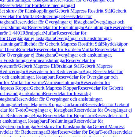
g
Reservdelar för Fördelare med gängad
Set skruv för flänskopplingar
Geberit Mapress Rostfritt Stål
Geberit
rvdelar för Muffar
Reduceringar
Reservdelar för
tagbara
Reservdelar för Övergångar ej löstagbara
Övergångar och
r
Förslutningar
Reservdelar för Förslutningar
Anslutningar
Reservdelar
mrör 1.4401
Rörnipplar
Muffar
Reservdelar för
för Övergångar ej löstagbara
Övergångar och anslutningar,
slutningar
Tillbehör för Geberit Mapress Rostfritt Stål
Skyddskåpor
ör Therm
Rördelar
Reservdelar för Rördelar
Muffar
Reservdelar för
för Övergångar ej löstagbara
Övergångar och anslutningar,
r Förslutningar
Värmeanslutningar
Reservdelar för
 systemrör
Geberit Mapress Elförzinkat Stål
Geberit Mapress
Reduceringar
Reservdelar för Reduceringar
Böjar
Reservdelar för
och anslutningar, löstagbara
Reservdelar för Övergångar och
r för Muffar för värme
Värmeanslutningar
Reservdelar för
Mapress Koppar
Geberit Mapress Koppar
Reservdelar för Geberit
rör
Invändig cirkulation
Reservdelar för Invändig
stagbara
Reservdelar för Övergångar och anslutningar,
utningar
Geberit Mapress Koppar, förkromat
Reservdelar för Geberit
lar för T-rör
Övergångar ej löstagbara
Reservdelar för Övergångar ej
för Reduceringar
Böjar
Reservdelar för Böjar
T-rör
Reservdelar för T-
 anslutningar, löstagbara
Förslutningar
Reservdelar för
n
Systempackningar
Set skruv för flänskopplingar
Geberit Mapress
rvdelar för Reduceringar
Böjar
Reservdelar för Böjar
T-rör
Reservdelar