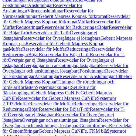
Förslutningar
Anslutningar
Reservdelar för
Anslutningar
Värmeanslutningar
Reservdelar för
Värmeanslutningar
Geberit Mapress Koppar, förkromat
Reservdelar
för Geberit Mapress Koppar, förkromat
Muffar
Reservdelar för
Muffar
Reduceringar
Reservdelar för Reduceringar
Böjar
Reservdelar
för Böjar
T-rör
Reservdelar för T-rör
Övergångar ej
löstagbara
Reservdelar för Övergångar ej löstagbara
Geberit Mapress
Koppar, gas
Reservdelar för Geberit Mapress Koppar,
gas
Muffar
Reservdelar för Muffar
Reduceringar
Reservdelar för
Reduceringar
Böjar
Reservdelar för Böjar
T-rör
Reservdelar för T-
rör
Övergångar ej löstagbara
Reservdelar för Övergångar ej
löstagbara
Övergångar och anslutningar, löstagbara
Reservdelar för
Övergångar och anslutningar, löstagbara
Förslutningar
Reservdelar
för Förslutningar
Anslutningar
Reservdelar för Anslutningar
Tillbehör
för Geberit Mapress Koppar
Tätningar för rörledningar och
rördelar
Rörfästen
Systempackningar
Set skruv för
flänskopplingar
Geberit Mapress CuNiFe
Geberit Mapress
CuNiFe
Reservdelar för Geberit Mapress CuNiFe
Systemrör
2.1972
Muffar
Reservdelar för Muffar
Reduceringar
Reservdelar för
Reduceringar
Böjar
Reservdelar för Böjar
T-rör
Reservdelar för T-
rör
Övergångar ej löstagbara
Reservdelar för Övergångar ej
löstagbara
Övergångar och anslutningar, löstagbara
Reservdelar för
Övergångar och anslutningar, löstagbara
Genomföringar
Reservdelar
för Genomföringar
Geberit Mapress CuNiFe, FKM blå
Systemrör