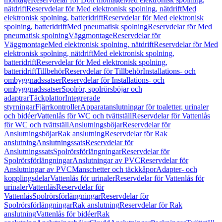
nätdrift
Reservdelar för Med elektronisk spolning, nätdrift
Med
elektronisk spolning, batteridrift
Reservdelar för Med elektronisk
spolning, batteridrift
Med pneumatisk spolning
Reservdelar för Med
pneumatisk spolning
Väggmontage
Reservdelar för
Väggmontage
Med elektronisk spolning, nätdrift
Reservdelar för Med
elektronisk spolning, nätdrift
Med elektronisk spolning,
batteridrift
Reservdelar för Med elektronisk spolning,
batteridrift
Tillbehör
Reservdelar för Tillbehör
Installations- och
ombyggnadssatser
Reservdelar för Installations- och
ombyggnadssatser
Spolrör, spolrörsböjar och
adaptrar
Täckplattor
Integrerade
styrningar
Fjärrkontroller
Apparatanslutningar för toaletter, urinaler
och bidéer
Vattenlås för WC och tvättställ
Reservdelar för Vattenlås
för WC och tvättställ
Anslutningsböjar
Reservdelar för
Anslutningsböjar
Rak anslutning
Reservdelar för Rak
anslutning
Anslutningssats
Reservdelar för
Anslutningssats
Spolrörsförlängningar
Reservdelar för
Spolrörsförlängningar
Anslutningar av PVC
Reservdelar för
Anslutningar av PVC
Manschetter och täckkåpor
Adapter- och
kopplingsdelar
Vattenlås för urinaler
Reservdelar för Vattenlås för
urinaler
Vattenlås
Reservdelar för
Vattenlås
Spolrörsförlängningar
Reservdelar för
Spolrörsförlängningar
Rak anslutning
Reservdelar för Rak
anslutning
Vattenlås för bidéer
Rak