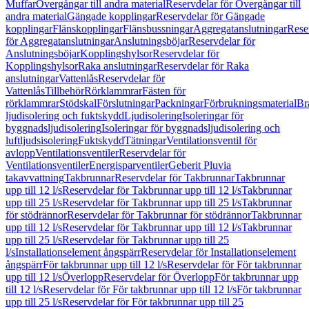
Muffar
Övergångar till andra material
Reservdelar för Övergångar till
andra material
Gängade kopplingar
Reservdelar för Gängade
kopplingar
Flänskopplingar
Flänsbussningar
Aggregatanslutningar
Rese
för Aggregatanslutningar
Anslutningsböjar
Reservdelar för
Anslutningsböjar
Kopplingshylsor
Reservdelar för
Kopplingshylsor
Raka anslutningar
Reservdelar för Raka
anslutningar
Vattenlås
Reservdelar för
Vattenlås
Tillbehör
Rörklammrar
Fästen för
rörklammrar
Stödskal
Förslutningar
Packningar
Förbrukningsmaterial
Br
ljudisolering och fuktskydd
Ljudisolering
Isoleringar för
byggnadsljudisolering
Isoleringar för byggnadsljudisolering och
luftljudsisolering
Fuktskydd
Tätningar
Ventilationsventil för
avlopp
Ventilationsventiler
Reservdelar för
Ventilationsventiler
Energisparventiler
Geberit Pluvia
takavvattning
Takbrunnar
Reservdelar för Takbrunnar
Takbrunnar
upp till 12 l/s
Reservdelar för Takbrunnar upp till 12 l/s
Takbrunnar
upp till 25 l/s
Reservdelar för Takbrunnar upp till 25 l/s
Takbrunnar
för stödrännor
Reservdelar för Takbrunnar för stödrännor
Takbrunnar
upp till 12 l/s
Reservdelar för Takbrunnar upp till 12 l/s
Takbrunnar
upp till 25 l/s
Reservdelar för Takbrunnar upp till 25
l/s
Installationselement ångspärr
Reservdelar för Installationselement
ångspärr
För takbrunnar upp till 12 l/s
Reservdelar för För takbrunnar
upp till 12 l/s
Överlopp
Reservdelar för Överlopp
För takbrunnar upp
till 12 l/s
Reservdelar för För takbrunnar upp till 12 l/s
För takbrunnar
upp till 25 l/s
Reservdelar för För takbrunnar upp till 25