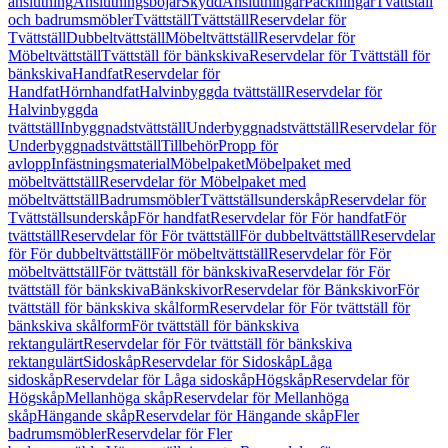
anslutning
Anslutningsböjar
Skydd
Anslutningar
Packningar
Tvättställ
och badrumsmöbler
Tvättställ
Tvättställ
Reservdelar för
Tvättställ
Dubbeltvättställ
Möbeltvättställ
Reservdelar för
Möbeltvättställ
Tvättställ för bänkskiva
Reservdelar för Tvättställ för
bänkskiva
Handfat
Reservdelar för
Handfat
Hörnhandfat
Halvinbyggda tvättställ
Reservdelar för
Halvinbyggda
tvättställ
Inbyggnadstvättställ
Underbyggnadstvättställ
Reservdelar för
Underbyggnadstvättställ
Tillbehör
Propp för
avlopp
Infästningsmaterial
Möbelpaket
Möbelpaket med
möbeltvättställ
Reservdelar för Möbelpaket med
möbeltvättställ
Badrumsmöbler
Tvättställsunderskåp
Reservdelar för
Tvättställsunderskåp
För handfat
Reservdelar för För handfat
För
tvättställ
Reservdelar för För tvättställ
För dubbeltvättställ
Reservdelar
för För dubbeltvättställ
För möbeltvättställ
Reservdelar för För
möbeltvättställ
För tvättställ för bänkskiva
Reservdelar för För
tvättställ för bänkskiva
Bänkskivor
Reservdelar för Bänkskivor
För
tvättställ för bänkskiva skålform
Reservdelar för För tvättställ för
bänkskiva skålform
För tvättställ för bänkskiva
rektangulärt
Reservdelar för För tvättställ för bänkskiva
rektangulärt
Sidoskåp
Reservdelar för Sidoskåp
Låga
sidoskåp
Reservdelar för Låga sidoskåp
Högskåp
Reservdelar för
Högskåp
Mellanhöga skåp
Reservdelar för Mellanhöga
skåp
Hängande skåp
Reservdelar för Hängande skåp
Fler
badrumsmöbler
Reservdelar för Fler