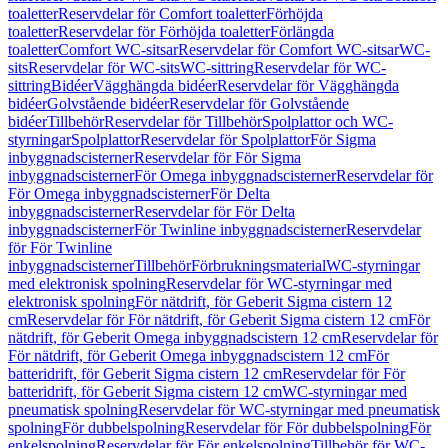
toaletter
Reservdelar för Comfort toaletter
Förhöjda
toaletter
Reservdelar för Förhöjda toaletter
Förlängda
toaletter
Comfort WC-sitsar
Reservdelar för Comfort WC-sitsar
WC-
sits
Reservdelar för WC-sits
WC-sittring
Reservdelar för WC-
sittring
Bidéer
Vägghängda bidéer
Reservdelar för Vägghängda
bidéer
Golvstående bidéer
Reservdelar för Golvstående
bidéer
Tillbehör
Reservdelar för Tillbehör
Spolplattor och WC-
styrningar
Spolplattor
Reservdelar för Spolplattor
För Sigma
inbyggnadscisterner
Reservdelar för För Sigma
inbyggnadscisterner
För Omega inbyggnadscisterner
Reservdelar för
För Omega inbyggnadscisterner
För Delta
inbyggnadscisterner
Reservdelar för För Delta
inbyggnadscisterner
För Twinline inbyggnadscisterner
Reservdelar
för För Twinline
inbyggnadscisterner
Tillbehör
Förbrukningsmaterial
WC-styrningar
med elektronisk spolning
Reservdelar för WC-styrningar med
elektronisk spolning
För nätdrift, för Geberit Sigma cistern 12
cm
Reservdelar för För nätdrift, för Geberit Sigma cistern 12 cm
För
nätdrift, för Geberit Omega inbyggnadscistern 12 cm
Reservdelar för
För nätdrift, för Geberit Omega inbyggnadscistern 12 cm
För
batteridrift, för Geberit Sigma cistern 12 cm
Reservdelar för För
batteridrift, för Geberit Sigma cistern 12 cm
WC-styrningar med
pneumatisk spolning
Reservdelar för WC-styrningar med pneumatisk
spolning
För dubbelspolning
Reservdelar för För dubbelspolning
För
enkelspolning
Reservdelar för För enkelspolning
Tillbehör för WC-