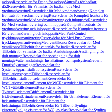
avlopp
Reservdelar för Propp för avlopp
Vattenlås för badkar,
d52
Reservdelar för Vattenlås för badkar, d52
Med
vredmanövrering
Reservdelar för Med vredmanövrering
Komplett
frontsats för vredmanövrering
Reservdelar för Komplett frontsats för
vredmanövrering
Med vredmanövrering och inloppsrör
Reservdelar
för Med vredmanövrering och inloppsrör
Komplett frontsats för
vredmanövrering och inloppsrör
Reservdelar för Komplett frontsats
för vredmanövrering och inloppsrör
Med PushControl
tryckknappsmanövrering
Reservdelar för Med PushControl
tryckknappsmanövrering
Med ventilkonor
Reservdelar för Med
ventilkonor
Tillbehör för vattenlås för badkar
Reservdelar för
Tillbehör för vattenlås för badkar
Anslutningssats
Avstängning för
dolt montage
Reservdelar för Avstängning för dolt
montage
Vattenanslutningar
Installations- och spolsystem
Geberit
Duofix
Systemväggar
Reservdelar för
Systemväggar
Installationssystem
Reservdelar för
Installationssystem
Tillbehör
Reservdelar för
Tillbehör
Installationselement
Reservdelar för
Installationselement
Element för WC
Reservdelar för Element för
WC
Tvättställselement
Reservdelar för
Tvättställselement
Bidéelement
Reservdelar för
Bidéelement
Urinalelement
Reservdelar för Urinalelement
Element för
belastningar
Reservdelar för Element för
belastningar
Tillbehör
Reservdelar för Tillbehör
Synliga
cisterner
Synliga cisterner för WC, av plast
Reservdelar för Synliga