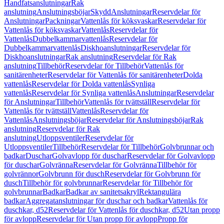
Handfatsanslutningar
Rak
anslutning
Anslutningsböjar
Skydd
Anslutningar
Reservdelar för
Anslutningar
Packningar
Vattenlås för köksvaskar
Reservdelar för
Vattenlås för köksvaskar
Vattenlås
Reservdelar för
Vattenlås
Dubbelkammarvattenlås
Reservdelar för
Dubbelkammarvattenlås
Diskhoanslutningar
Reservdelar för
Diskhoanslutningar
Rak anslutning
Reservdelar för Rak
anslutning
Tillbehör
Reservdelar för Tillbehör
Vattenlås för
sanitärenheter
Reservdelar för Vattenlås för sanitärenheter
Dolda
vattenlås
Reservdelar för Dolda vattenlås
Synliga
vattenlås
Reservdelar för Synliga vattenlås
Anslutningar
Reservdelar
för Anslutningar
Tillbehör
Vattenlås för tvättställ
Reservdelar för
Vattenlås för tvättställ
Vattenlås
Reservdelar för
Vattenlås
Anslutningsböjar
Reservdelar för Anslutningsböjar
Rak
anslutning
Reservdelar för Rak
anslutning
Utloppsventiler
Reservdelar för
Utloppsventiler
Tillbehör
Reservdelar för Tillbehör
Golvbrunnar och
badkar
Duschar
Golvavlopp för duschar
Reservdelar för Golvavlopp
för duschar
Golvränna
Reservdelar för Golvränna
Tillbehör för
golvrännor
Golvbrunn för dusch
Reservdelar för Golvbrunn för
dusch
Tillbehör för golvbrunnar
Reservdelar för Tillbehör för
golvbrunnar
Badkar
Badkar av sanitetsakryl
Rektangulära
badkar
Aggregatanslutningar för duschar och badkar
Vattenlås för
duschkar, d52
Reservdelar för Vattenlås för duschkar, d52
Utan propp
för avlopp
Reservdelar för Utan propp för avlopp
Propp för