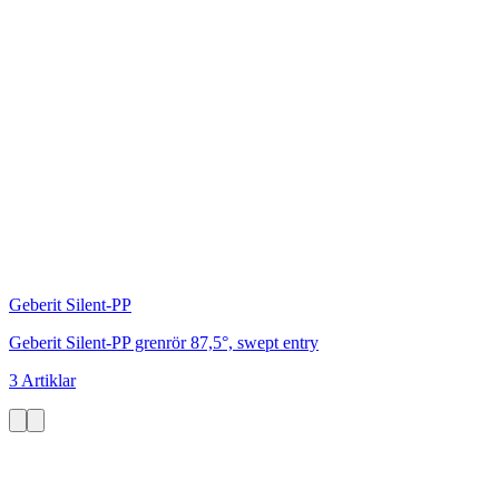
Geberit Silent-PP
Geberit Silent-PP grenrör 87,5°, swept entry
3 Artiklar