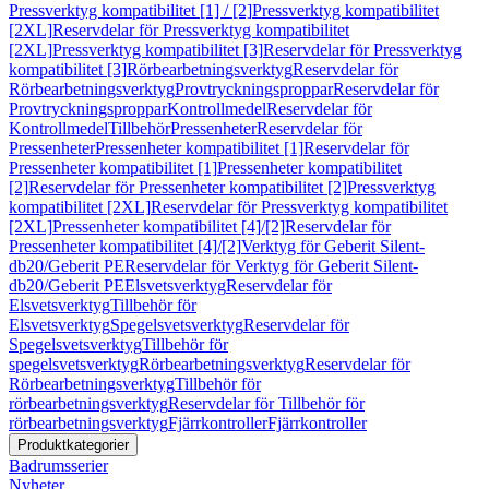
Pressverktyg kompatibilitet [1] / [2]
Pressverktyg kompatibilitet
[2XL]
Reservdelar för Pressverktyg kompatibilitet
[2XL]
Pressverktyg kompatibilitet [3]
Reservdelar för Pressverktyg
kompatibilitet [3]
Rörbearbetningsverktyg
Reservdelar för
Rörbearbetningsverktyg
Provtryckningsproppar
Reservdelar för
Provtryckningsproppar
Kontrollmedel
Reservdelar för
Kontrollmedel
Tillbehör
Pressenheter
Reservdelar för
Pressenheter
Pressenheter kompatibilitet [1]
Reservdelar för
Pressenheter kompatibilitet [1]
Pressenheter kompatibilitet
[2]
Reservdelar för Pressenheter kompatibilitet [2]
Pressverktyg
kompatibilitet [2XL]
Reservdelar för Pressverktyg kompatibilitet
[2XL]
Pressenheter kompatibilitet [4]/[2]
Reservdelar för
Pressenheter kompatibilitet [4]/[2]
Verktyg för Geberit Silent-
db20/Geberit PE
Reservdelar för Verktyg för Geberit Silent-
db20/Geberit PE
Elsvetsverktyg
Reservdelar för
Elsvetsverktyg
Tillbehör för
Elsvetsverktyg
Spegelsvetsverktyg
Reservdelar för
Spegelsvetsverktyg
Tillbehör för
spegelsvetsverktyg
Rörbearbetningsverktyg
Reservdelar för
Rörbearbetningsverktyg
Tillbehör för
rörbearbetningsverktyg
Reservdelar för Tillbehör för
rörbearbetningsverktyg
Fjärrkontroller
Fjärrkontroller
Produktkategorier
Badrumsserier
Nyheter