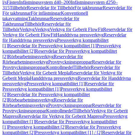
l/s
Fästen
Infästningssystem d40–200
Infästningssystem d250–
315
Tillbehör
Reservdelar för Tillbehör
För takbrunnar
Reservdelar för
För takbrunnar
För infästningar
Konventionell
takavvattning
Takbrunnar
Reservdelar för
Takbrunnar
Tillbehör
Reservdelar för
Tillbehör
Verktyg
Verktyg
Verktyg för Geberit FlowFit
Reservdelar för
Verktyg för Geberit FlowFit
Handdrivna pressverktyg
Reservdelar
för Handdrivna pressverktyg
Pressverktyg kompatibilitet
[1]
Reservdelar för Pressverktyg kompatibilitet [1]
Pressverktyg
kompatibilitet [2]
Reservdelar för Pressverktyg kompatibilitet
[2]
Rörbearbetningsverktyg
Reservdelar för
Rörbearbetningsverktyg
Provtryckningsproppar
Reservdelar för
Provtryckningsproppar
Kontrollmedel
Tillbehör
Reservdelar för
Tillbehör
Verktyg för Geberit Mepla
Reservdelar för Verktyg för
Geberit Mepla
Handdrivna pressverktyg
Reservdelar för Handdrivna
pressverktyg
Pressverktyg kompatibilitet [1]
Reservdelar för
Pressverktyg kompatibilitet [1]
Pressverktyg kompatibilitet
[2]
Reservdelar för Pressverktyg kompatibilitet
[2]
Rörbearbetningsverktyg
Reservdelar för
Rörbearbetningsverktyg
Provtryckningsproppar
Reservdelar för
Provtryckningsproppar
Kontrollmedel
Tillbehör
Verktyg för Geberit
Mapress
Reservdelar för Verktyg för Geberit Mapress
Pressverktyg
kompatibilitet [1]
Reservdelar för Pressverktyg kompatibilitet
[1]
Pressverktyg kompatibilitet [2]
Reservdelar för Pressverktyg
kompatibilitet [2]
Pressverktyg kompatibilitet [1] / [2]
Reservdelar för