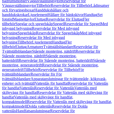
badrumsmöbler
Väggavställningsytor
Reservdelar för
Väggavställningsytor
Tillbehör
Reservdelar för Tillbehör
Lådinsatser
och förvaringsboxar
Handdukshållare och
handdukskrokar
Ljuselement
Hållare för bänkskivor
Handtag
Set
fotstöd
Magnettavlor
Eluttag
Reservdelar för Eluttag
Fler
tillbehör
Speglar och spegelskåp
Spegel
Reservdelar för Spegel
Med
inbyggd belysning
Reservdelar för Med inbyggd
belysning
Spegelskåp
Reservdelar för Spegelskåp
Med inbyggd
belysning
Reservdelar för Med inbyggd
belysning
Tillbehör
Ljuselement
Handtag
Fler
tillbehör
Eluttag
Armaturer
Tvättställsblandare
Reservdelar för
Tvättställsblandare
Stående montering, nätdrift
Reservdelar för
Stående montering, nätdrift
Stående montering,
batteridrift
Reservdelar för Stående montering, batteridrift
Stående
montering, generatordrift
Reservdelar för Stående montering,
generatordrift
Tillbehör
Reservdelar för Tillbehör
För
tvättställsblandare
Reservdelar för För
tvättställsblandare
Apparatanslutningar för tvättområde, köksvask,
enheter och tvättställ
Vattenlås för handfat
Reservdelar för Vattenlås
för handfat
Vattenlås
Reservdelar för Vattenlås
Vattenlås med
skiljevägg för handfat
Reservdelar för Vattenlås med skiljevägg för
handfat
Vattenlås med skiljevägg för handfat,
kompaktmodell
Reservdelar för Vattenlås med skiljevägg för handfat,
kompaktmodell
Dolda vattenlås
Reservdelar för Dolda
vattenlås
Handfatsanslutningar
Reservdelar för