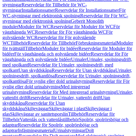
styrningar
Reservdelar för Tillbehör för WC-
styrningar
Installationssatser
Reservdelar för Installationssatser
För
WC-styrningar med elektronisk spolning
Reservdelar för För WC-
styrningar med elektronisk spolning
Geberit Monolith
moduler
Moduler för WC
Reservdelar för Moduler för WC
För
vägghängda WC
Reservdelar för För vägghängda WC
För
golvstående WC
Reservdelar för För golvstående
WC
Tillbehör
Reservdelar för Tillbehör
Förbrukningsmaterial
Moduler
för tvättställ
Tillbehör
Moduler för bidéer
Reservdelar för Moduler för
bidéer
För vägghängda och golvstående bidéer
Reservdelar för För
vägghängda och golvstående bidéer
Urinaler
Urinaler, spolningsdrift,
med spolkant
Reservdelar för Urinaler, spolningsdrift, med
spolkant
Utan skyddskåpa
Reservdelar för Utan skyddskåpa
Urinaler,
spolningsdrift, spolkantlösa
Reservdelar för Urinaler, spolningsdrift,
spolkantlösa
För synlig eller dold urinalstyrning
Reservdelar för För
synlig eller dold urinalstyrning
Med integrerad
urinalstyrning
Reservdelar för Med integrerad urinalstyrning
Urinaler,
vattenfri drift
Reservdelar för Urinaler, vattenfri drift
Utan
skyddskåpa
Reservdelar för Utan
skyddskåpa
Skiljeväggar
Skiljeväggar i plast
Skiljeväggar i
glas
Skiljeväggar av sanitetsporslin
Tillbehör
Reservdelar för
Tillbehör
Vattenlås och vattenlåstillbehör
Spolrör, spolrörsböjar och
adaptrar
Reservdelar för Spolrör, spolrörsböjar och
adaptrar
Infästningsmaterial
Urinalstyrningar
Dolt
montage
Reservdelar för Dolt montage
Med elektronisk spolning,