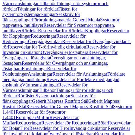
Värmeanslutningar
Tillbehör
Tätningar för systemrör och
rördelar
Tätningar för rördelar
Fästen för
systemrör
Systempackningar
Set skruv för
flänskopplingar
Förbrukningsmaterial
Geberit Mepla
Systemrör
tappvatten, multilayer
Reservdelar för Systemrör tappvatten,
multilayer
Rördelar
Reservdelar för Rördelar
Kopplingar
Reservdelar
för Kopplingar
Reduceringar
Reservdelar för
Reduceringar
Övergångsvinklar
Reservdelar för Övergångsvinklar
T-
rör
Reservdelar för T-rör
Invändig cirkulation
Reservdelar för
Invändig cirkulation
Övergångar ej löstagbara
Reservdelar för
Övergångar ej löstagbara
Övergångar och anslutningar,
löstagbara
Reservdelar för Övergångar och anslutningar,
löstagbara
Förslutningar
Reservdelar för
Förslutningar
Anslutningar
Reservdelar för Anslutningar
Fördelare
med gängad anslutning
Reservdelar för Fördelare med gängad
anslutning
Värmeanslutningar
Reservdelar för
Värmeanslutningar
Tillbehör
Tätningar för rörledningar och
rördelar
Rörfästen
Systempackningar
Set skruv för
flänskopplingar
Geberit Mapress Rostfritt Stål
Geberit Mapress
Rostfritt Stål
Reservdelar för Geberit Mapress Rostfritt Stål
Systemrör
1.4401
Reservdelar för Systemrör
1.4401
Rörnipplar
Muffar
Reservdelar för
Muffar
Reduceringar
Reservdelar för Reduceringar
Böjar
Reservdelar
för Böjar
T-rör
Reservdelar för T-rör
Invändig cirkulation
Reservdelar
för Invändig cirkulation
Övergångar ej löstagbara
Reservdelar för