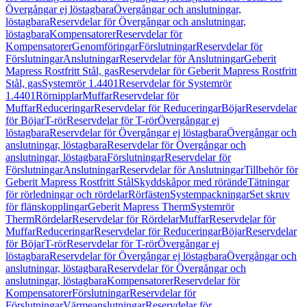
Övergångar ej löstagbara
Övergångar och anslutningar,
löstagbara
Reservdelar för Övergångar och anslutningar,
löstagbara
Kompensatorer
Reservdelar för
Kompensatorer
Genomföringar
Förslutningar
Reservdelar för
Förslutningar
Anslutningar
Reservdelar för Anslutningar
Geberit
Mapress Rostfritt Stål, gas
Reservdelar för Geberit Mapress Rostfritt
Stål, gas
Systemrör 1.4401
Reservdelar för Systemrör
1.4401
Rörnipplar
Muffar
Reservdelar för
Muffar
Reduceringar
Reservdelar för Reduceringar
Böjar
Reservdelar
för Böjar
T-rör
Reservdelar för T-rör
Övergångar ej
löstagbara
Reservdelar för Övergångar ej löstagbara
Övergångar och
anslutningar, löstagbara
Reservdelar för Övergångar och
anslutningar, löstagbara
Förslutningar
Reservdelar för
Förslutningar
Anslutningar
Reservdelar för Anslutningar
Tillbehör för
Geberit Mapress Rostfritt Stål
Skyddskåpor med rörände
Tätningar
för rörledningar och rördelar
Rörfästen
Systempackningar
Set skruv
för flänskopplingar
Geberit Mapress Therm
Systemrör
Therm
Rördelar
Reservdelar för Rördelar
Muffar
Reservdelar för
Muffar
Reduceringar
Reservdelar för Reduceringar
Böjar
Reservdelar
för Böjar
T-rör
Reservdelar för T-rör
Övergångar ej
löstagbara
Reservdelar för Övergångar ej löstagbara
Övergångar och
anslutningar, löstagbara
Reservdelar för Övergångar och
anslutningar, löstagbara
Kompensatorer
Reservdelar för
Kompensatorer
Förslutningar
Reservdelar för
Förslutningar
Värmeanslutningar
Reservdelar för