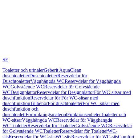
SE
Toaletter och urinaler
Geberit AquaClean
duschtoaletter
Duschtoaletter
Reservdelar för
Duschtoaletter
Vägghängda WC
Reservdelar för Vägghängda
WC
Golvstående WC
Reservdelar för Golvstående
WC
Designplattor
Reservdelar för Designplattor
För WC-sitsar med
duschfunktion
Reservdelar för För WC-sitsar med
duschfunktion
Tillbehör
För duschtoaletter
För WC-sitsar med
duschfunktion och
duschtoalett
Förbrukningsmaterial
Funktionsenheter
Toaletter och
WC-sitsar
Vägghängda WC
Reservdelar för Vägghängda
WC
Toaletter
Reservdelar för Toaletter
Golvstående WC
Reservdelar
för Golvstående WC
Toaletter
Reservdelar för Toaletter
WC-
sits
Reservdelar för WC-sits
WC-sits
Reservdelar för WC-sits
Comfort