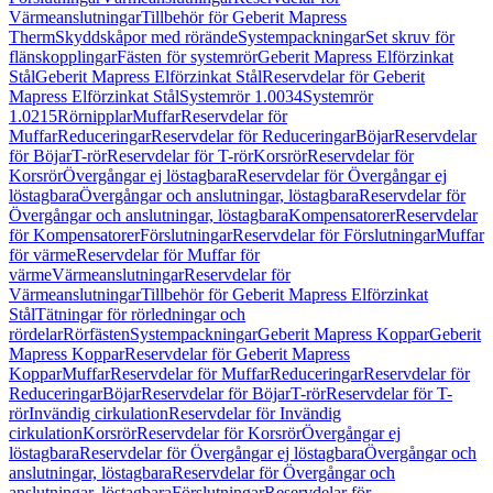
Värmeanslutningar
Tillbehör för Geberit Mapress
Therm
Skyddskåpor med rörände
Systempackningar
Set skruv för
flänskopplingar
Fästen för systemrör
Geberit Mapress Elförzinkat
Stål
Geberit Mapress Elförzinkat Stål
Reservdelar för Geberit
Mapress Elförzinkat Stål
Systemrör 1.0034
Systemrör
1.0215
Rörnipplar
Muffar
Reservdelar för
Muffar
Reduceringar
Reservdelar för Reduceringar
Böjar
Reservdelar
för Böjar
T-rör
Reservdelar för T-rör
Korsrör
Reservdelar för
Korsrör
Övergångar ej löstagbara
Reservdelar för Övergångar ej
löstagbara
Övergångar och anslutningar, löstagbara
Reservdelar för
Övergångar och anslutningar, löstagbara
Kompensatorer
Reservdelar
för Kompensatorer
Förslutningar
Reservdelar för Förslutningar
Muffar
för värme
Reservdelar för Muffar för
värme
Värmeanslutningar
Reservdelar för
Värmeanslutningar
Tillbehör för Geberit Mapress Elförzinkat
Stål
Tätningar för rörledningar och
rördelar
Rörfästen
Systempackningar
Geberit Mapress Koppar
Geberit
Mapress Koppar
Reservdelar för Geberit Mapress
Koppar
Muffar
Reservdelar för Muffar
Reduceringar
Reservdelar för
Reduceringar
Böjar
Reservdelar för Böjar
T-rör
Reservdelar för T-
rör
Invändig cirkulation
Reservdelar för Invändig
cirkulation
Korsrör
Reservdelar för Korsrör
Övergångar ej
löstagbara
Reservdelar för Övergångar ej löstagbara
Övergångar och
anslutningar, löstagbara
Reservdelar för Övergångar och
anslutningar, löstagbara
Förslutningar
Reservdelar för