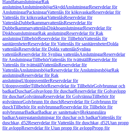
Handfatsanslutningar
Rak
anslutning
Anslutningsböjar
Skydd
Anslutningar
Reservdelar för
Anslutningar
Packningar
Vattenlås för köksvaskar
Reservdelar för
Vattenlås för köksvaskar
Vattenlås
Reservdelar för
Vattenlås
Dubbelkammarvattenlås
Reservdelar för
Dubbelkammarvattenlås
Diskhoanslutningar
Reservdelar för
Diskhoanslutningar
Rak anslutning
Reservdelar för Rak
anslutning
Tillbehör
Reservdelar för Tillbehör
Vattenlås för
sanitärenheter
Reservdelar för Vattenlås för sanitärenheter
Dolda
vattenlås
Reservdelar för Dolda vattenlås
Synliga
vattenlås
Reservdelar för Synliga vattenlås
Anslutningar
Reservdelar
för Anslutningar
Tillbehör
Vattenlås för tvättställ
Reservdelar för
Vattenlås för tvättställ
Vattenlås
Reservdelar för
Vattenlås
Anslutningsböjar
Reservdelar för Anslutningsböjar
Rak
anslutning
Reservdelar för Rak
anslutning
Utloppsventiler
Reservdelar för
Utloppsventiler
Tillbehör
Reservdelar för Tillbehör
Golvbrunnar och
badkar
Duschar
Golvavlopp för duschar
Reservdelar för Golvavlopp
för duschar
Golvränna
Reservdelar för Golvränna
Tillbehör för
golvrännor
Golvbrunn för dusch
Reservdelar för Golvbrunn för
dusch
Tillbehör för golvbrunnar
Reservdelar för Tillbehör för
golvbrunnar
Badkar
Badkar av sanitetsakryl
Rektangulära
badkar
Aggregatanslutningar för duschar och badkar
Vattenlås för
duschkar, d52
Reservdelar för Vattenlås för duschkar, d52
Utan propp
för avlopp
Reservdelar för Utan propp för avlopp
Propp för