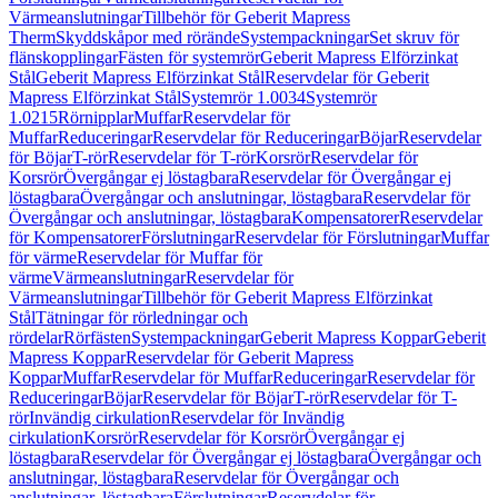
Värmeanslutningar
Tillbehör för Geberit Mapress
Therm
Skyddskåpor med rörände
Systempackningar
Set skruv för
flänskopplingar
Fästen för systemrör
Geberit Mapress Elförzinkat
Stål
Geberit Mapress Elförzinkat Stål
Reservdelar för Geberit
Mapress Elförzinkat Stål
Systemrör 1.0034
Systemrör
1.0215
Rörnipplar
Muffar
Reservdelar för
Muffar
Reduceringar
Reservdelar för Reduceringar
Böjar
Reservdelar
för Böjar
T-rör
Reservdelar för T-rör
Korsrör
Reservdelar för
Korsrör
Övergångar ej löstagbara
Reservdelar för Övergångar ej
löstagbara
Övergångar och anslutningar, löstagbara
Reservdelar för
Övergångar och anslutningar, löstagbara
Kompensatorer
Reservdelar
för Kompensatorer
Förslutningar
Reservdelar för Förslutningar
Muffar
för värme
Reservdelar för Muffar för
värme
Värmeanslutningar
Reservdelar för
Värmeanslutningar
Tillbehör för Geberit Mapress Elförzinkat
Stål
Tätningar för rörledningar och
rördelar
Rörfästen
Systempackningar
Geberit Mapress Koppar
Geberit
Mapress Koppar
Reservdelar för Geberit Mapress
Koppar
Muffar
Reservdelar för Muffar
Reduceringar
Reservdelar för
Reduceringar
Böjar
Reservdelar för Böjar
T-rör
Reservdelar för T-
rör
Invändig cirkulation
Reservdelar för Invändig
cirkulation
Korsrör
Reservdelar för Korsrör
Övergångar ej
löstagbara
Reservdelar för Övergångar ej löstagbara
Övergångar och
anslutningar, löstagbara
Reservdelar för Övergångar och
anslutningar, löstagbara
Förslutningar
Reservdelar för