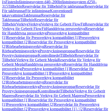
l/s
Fästen
Infästningssystem d40–200
Infästningssystem d250–
315
Tillbehör
Reservdelar för Tillbehör
För takbrunnar
Reservdelar för
För takbrunnar
För infästningar
Konventionell
takavvattning
Takbrunnar
Reservdelar för
Takbrunnar
Tillbehör
Reservdelar för
Tillbehör
Verktyg
Verktyg
Verktyg för Geberit FlowFit
Reservdelar för
Verktyg för Geberit FlowFit
Handdrivna pressverktyg
Reservdelar
för Handdrivna pressverktyg
Pressverktyg kompatibilitet
[1]
Reservdelar för Pressverktyg kompatibilitet [1]
Pressverktyg
kompatibilitet [2]
Reservdelar för Pressverktyg kompatibilitet
[2]
Rörbearbetningsverktyg
Reservdelar för
Rörbearbetningsverktyg
Provtryckningsproppar
Reservdelar för
Provtryckningsproppar
Kontrollmedel
Tillbehör
Reservdelar för
Tillbehör
Verktyg för Geberit Mepla
Reservdelar för Verktyg för
Geberit Mepla
Handdrivna pressverktyg
Reservdelar för Handdrivna
pressverktyg
Pressverktyg kompatibilitet [1]
Reservdelar för
Pressverktyg kompatibilitet [1]
Pressverktyg kompatibilitet
[2]
Reservdelar för Pressverktyg kompatibilitet
[2]
Rörbearbetningsverktyg
Reservdelar för
Rörbearbetningsverktyg
Provtryckningsproppar
Reservdelar för
Provtryckningsproppar
Kontrollmedel
Tillbehör
Verktyg för Geberit
Mapress
Reservdelar för Verktyg för Geberit Mapress
Pressverktyg
kompatibilitet [1]
Reservdelar för Pressverktyg kompatibilitet
[1]
Pressverktyg kompatibilitet [2]
Reservdelar för Pressverktyg
kompatibilitet [2]
Pressverktyg kompatibilitet [1] / [2]
Reservdelar för