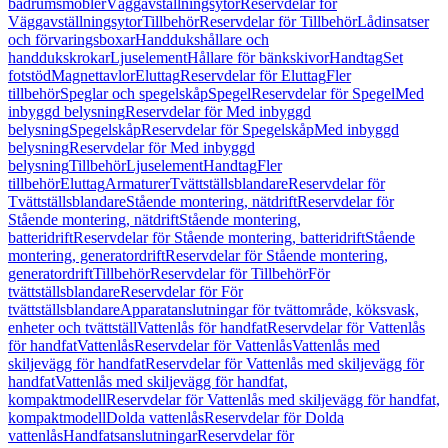
badrumsmöbler
Väggavställningsytor
Reservdelar för
Väggavställningsytor
Tillbehör
Reservdelar för Tillbehör
Lådinsatser
och förvaringsboxar
Handdukshållare och
handdukskrokar
Ljuselement
Hållare för bänkskivor
Handtag
Set
fotstöd
Magnettavlor
Eluttag
Reservdelar för Eluttag
Fler
tillbehör
Speglar och spegelskåp
Spegel
Reservdelar för Spegel
Med
inbyggd belysning
Reservdelar för Med inbyggd
belysning
Spegelskåp
Reservdelar för Spegelskåp
Med inbyggd
belysning
Reservdelar för Med inbyggd
belysning
Tillbehör
Ljuselement
Handtag
Fler
tillbehör
Eluttag
Armaturer
Tvättställsblandare
Reservdelar för
Tvättställsblandare
Stående montering, nätdrift
Reservdelar för
Stående montering, nätdrift
Stående montering,
batteridrift
Reservdelar för Stående montering, batteridrift
Stående
montering, generatordrift
Reservdelar för Stående montering,
generatordrift
Tillbehör
Reservdelar för Tillbehör
För
tvättställsblandare
Reservdelar för För
tvättställsblandare
Apparatanslutningar för tvättområde, köksvask,
enheter och tvättställ
Vattenlås för handfat
Reservdelar för Vattenlås
för handfat
Vattenlås
Reservdelar för Vattenlås
Vattenlås med
skiljevägg för handfat
Reservdelar för Vattenlås med skiljevägg för
handfat
Vattenlås med skiljevägg för handfat,
kompaktmodell
Reservdelar för Vattenlås med skiljevägg för handfat,
kompaktmodell
Dolda vattenlås
Reservdelar för Dolda
vattenlås
Handfatsanslutningar
Reservdelar för