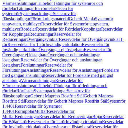
Värmeanslutningar
Tillbehör
Tätningar för systemrör och
rördelar
Tätningar för rördelar
Fästen för
systemrör
Systempackningar
Set skruv för
flänskopplingar
Förbrukningsmaterial
Geberit Mepla
Systemrör
tappvatten, multilayer
Reservdelar för Systemrör tappvatten,
multilayer
Rördelar
Reservdelar för Rördelar
Kopplingar
Reservdelar
för Kopplingar
Reduceringar
Reservdelar för
Reduceringar
Övergångsvinklar
Reservdelar för Övergångsvinklar
T-
rör
Reservdelar för T-rör
Invändig cirkulation
Reservdelar för
Invändig cirkulation
Övergångar ej löstagbara
Reservdelar för
Övergångar ej löstagbara
Övergångar och anslutningar,
löstagbara
Reservdelar för Övergångar och anslutningar,
löstagbara
Förslutningar
Reservdelar för
Förslutningar
Anslutningar
Reservdelar för Anslutningar
Fördelare
med gängad anslutning
Reservdelar för Fördelare med gängad
anslutning
Värmeanslutningar
Reservdelar för
Värmeanslutningar
Tillbehör
Tätningar för rörledningar och
rördelar
Rörfästen
Systempackningar
Set skruv för
flänskopplingar
Geberit Mapress Rostfritt Stål
Geberit Mapress
Rostfritt Stål
Reservdelar för Geberit Mapress Rostfritt Stål
Systemrör
1.4401
Reservdelar för Systemrör
1.4401
Rörnipplar
Muffar
Reservdelar för
Muffar
Reduceringar
Reservdelar för Reduceringar
Böjar
Reservdelar
för Böjar
T-rör
Reservdelar för T-rör
Invändig cirkulation
Reservdelar
för Invändig cirkulation
Övergångar ej löstagbara
Reservdelar för