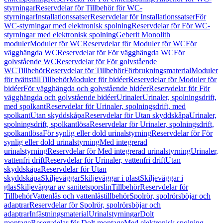
styrningar
Reservdelar för Tillbehör för WC-
styrningar
Installationssatser
Reservdelar för Installationssatser
För
WC-styrningar med elektronisk spolning
Reservdelar för För WC-
styrningar med elektronisk spolning
Geberit Monolith
moduler
Moduler för WC
Reservdelar för Moduler för WC
För
vägghängda WC
Reservdelar för För vägghängda WC
För
golvstående WC
Reservdelar för För golvstående
WC
Tillbehör
Reservdelar för Tillbehör
Förbrukningsmaterial
Moduler
för tvättställ
Tillbehör
Moduler för bidéer
Reservdelar för Moduler för
bidéer
För vägghängda och golvstående bidéer
Reservdelar för För
vägghängda och golvstående bidéer
Urinaler
Urinaler, spolningsdrift,
med spolkant
Reservdelar för Urinaler, spolningsdrift, med
spolkant
Utan skyddskåpa
Reservdelar för Utan skyddskåpa
Urinaler,
spolningsdrift, spolkantlösa
Reservdelar för Urinaler, spolningsdrift,
spolkantlösa
För synlig eller dold urinalstyrning
Reservdelar för För
synlig eller dold urinalstyrning
Med integrerad
urinalstyrning
Reservdelar för Med integrerad urinalstyrning
Urinaler,
vattenfri drift
Reservdelar för Urinaler, vattenfri drift
Utan
skyddskåpa
Reservdelar för Utan
skyddskåpa
Skiljeväggar
Skiljeväggar i plast
Skiljeväggar i
glas
Skiljeväggar av sanitetsporslin
Tillbehör
Reservdelar för
Tillbehör
Vattenlås och vattenlåstillbehör
Spolrör, spolrörsböjar och
adaptrar
Reservdelar för Spolrör, spolrörsböjar och
adaptrar
Infästningsmaterial
Urinalstyrningar
Dolt
montage
Reservdelar för Dolt montage
Med elektronisk spolning,