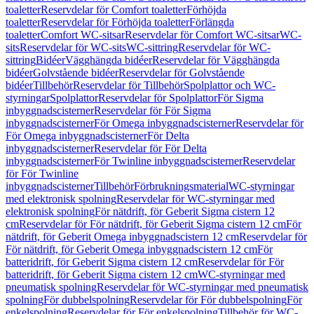
toaletter
Reservdelar för Comfort toaletter
Förhöjda
toaletter
Reservdelar för Förhöjda toaletter
Förlängda
toaletter
Comfort WC-sitsar
Reservdelar för Comfort WC-sitsar
WC-
sits
Reservdelar för WC-sits
WC-sittring
Reservdelar för WC-
sittring
Bidéer
Vägghängda bidéer
Reservdelar för Vägghängda
bidéer
Golvstående bidéer
Reservdelar för Golvstående
bidéer
Tillbehör
Reservdelar för Tillbehör
Spolplattor och WC-
styrningar
Spolplattor
Reservdelar för Spolplattor
För Sigma
inbyggnadscisterner
Reservdelar för För Sigma
inbyggnadscisterner
För Omega inbyggnadscisterner
Reservdelar för
För Omega inbyggnadscisterner
För Delta
inbyggnadscisterner
Reservdelar för För Delta
inbyggnadscisterner
För Twinline inbyggnadscisterner
Reservdelar
för För Twinline
inbyggnadscisterner
Tillbehör
Förbrukningsmaterial
WC-styrningar
med elektronisk spolning
Reservdelar för WC-styrningar med
elektronisk spolning
För nätdrift, för Geberit Sigma cistern 12
cm
Reservdelar för För nätdrift, för Geberit Sigma cistern 12 cm
För
nätdrift, för Geberit Omega inbyggnadscistern 12 cm
Reservdelar för
För nätdrift, för Geberit Omega inbyggnadscistern 12 cm
För
batteridrift, för Geberit Sigma cistern 12 cm
Reservdelar för För
batteridrift, för Geberit Sigma cistern 12 cm
WC-styrningar med
pneumatisk spolning
Reservdelar för WC-styrningar med pneumatisk
spolning
För dubbelspolning
Reservdelar för För dubbelspolning
För
enkelspolning
Reservdelar för För enkelspolning
Tillbehör för WC-