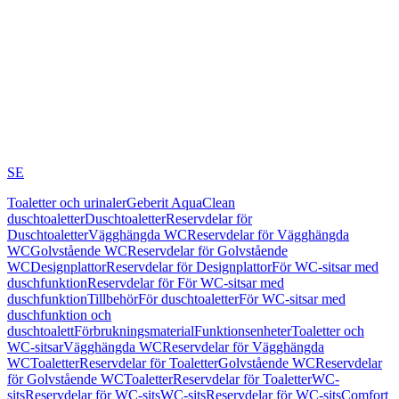
SE
Toaletter och urinaler
Geberit AquaClean
duschtoaletter
Duschtoaletter
Reservdelar för
Duschtoaletter
Vägghängda WC
Reservdelar för Vägghängda
WC
Golvstående WC
Reservdelar för Golvstående
WC
Designplattor
Reservdelar för Designplattor
För WC-sitsar med
duschfunktion
Reservdelar för För WC-sitsar med
duschfunktion
Tillbehör
För duschtoaletter
För WC-sitsar med
duschfunktion och
duschtoalett
Förbrukningsmaterial
Funktionsenheter
Toaletter och
WC-sitsar
Vägghängda WC
Reservdelar för Vägghängda
WC
Toaletter
Reservdelar för Toaletter
Golvstående WC
Reservdelar
för Golvstående WC
Toaletter
Reservdelar för Toaletter
WC-
sits
Reservdelar för WC-sits
WC-sits
Reservdelar för WC-sits
Comfort