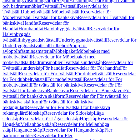
anslutning
Anslutningsböjar
Skydd
Anslutningar
Packningar
Tvättställ
och badrumsmöbler
Tvättställ
Tvättställ
Reservdelar för
Tvättställ
Dubbeltvättställ
Möbeltvättställ
Reservdelar för
Möbeltvättställ
Tvättställ för bänkskiva
Reservdelar för Tvättställ för
bänkskiva
Handfat
Reservdelar för
Handfat
Hörnhandfat
Halvinbyggda tvättställ
Reservdelar för
Halvinbyggda
tvättställ
Inbyggnadstvättställ
Underbyggnadstvättställ
Reservdelar för
Underbyggnadstvättställ
Tillbehör
Propp för
avlopp
Infästningsmaterial
Möbelpaket
Möbelpaket med
möbeltvättställ
Reservdelar för Möbelpaket med
möbeltvättställ
Badrumsmöbler
Tvättställsunderskåp
Reservdelar för
Tvättställsunderskåp
För handfat
Reservdelar för För handfat
För
tvättställ
Reservdelar för För tvättställ
För dubbeltvättställ
Reservdelar
för För dubbeltvättställ
För möbeltvättställ
Reservdelar för För
möbeltvättställ
För tvättställ för bänkskiva
Reservdelar för För
tvättställ för bänkskiva
Bänkskivor
Reservdelar för Bänkskivor
För
tvättställ för bänkskiva skålform
Reservdelar för För tvättställ för
bänkskiva skålform
För tvättställ för bänkskiva
rektangulärt
Reservdelar för För tvättställ för bänkskiva
rektangulärt
Sidoskåp
Reservdelar för Sidoskåp
Låga
sidoskåp
Reservdelar för Låga sidoskåp
Högskåp
Reservdelar för
Högskåp
Mellanhöga skåp
Reservdelar för Mellanhöga
skåp
Hängande skåp
Reservdelar för Hängande skåp
Fler
badrumsmöbler
Reservdelar för Fler