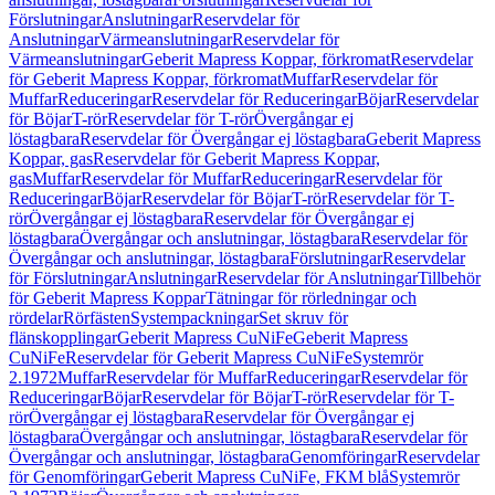
Förslutningar
Anslutningar
Reservdelar för
Anslutningar
Värmeanslutningar
Reservdelar för
Värmeanslutningar
Geberit Mapress Koppar, förkromat
Reservdelar
för Geberit Mapress Koppar, förkromat
Muffar
Reservdelar för
Muffar
Reduceringar
Reservdelar för Reduceringar
Böjar
Reservdelar
för Böjar
T-rör
Reservdelar för T-rör
Övergångar ej
löstagbara
Reservdelar för Övergångar ej löstagbara
Geberit Mapress
Koppar, gas
Reservdelar för Geberit Mapress Koppar,
gas
Muffar
Reservdelar för Muffar
Reduceringar
Reservdelar för
Reduceringar
Böjar
Reservdelar för Böjar
T-rör
Reservdelar för T-
rör
Övergångar ej löstagbara
Reservdelar för Övergångar ej
löstagbara
Övergångar och anslutningar, löstagbara
Reservdelar för
Övergångar och anslutningar, löstagbara
Förslutningar
Reservdelar
för Förslutningar
Anslutningar
Reservdelar för Anslutningar
Tillbehör
för Geberit Mapress Koppar
Tätningar för rörledningar och
rördelar
Rörfästen
Systempackningar
Set skruv för
flänskopplingar
Geberit Mapress CuNiFe
Geberit Mapress
CuNiFe
Reservdelar för Geberit Mapress CuNiFe
Systemrör
2.1972
Muffar
Reservdelar för Muffar
Reduceringar
Reservdelar för
Reduceringar
Böjar
Reservdelar för Böjar
T-rör
Reservdelar för T-
rör
Övergångar ej löstagbara
Reservdelar för Övergångar ej
löstagbara
Övergångar och anslutningar, löstagbara
Reservdelar för
Övergångar och anslutningar, löstagbara
Genomföringar
Reservdelar
för Genomföringar
Geberit Mapress CuNiFe, FKM blå
Systemrör