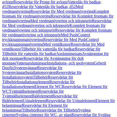
avlopp
Reservdelar för Propp för avlopp
Vattenlås för badkar,
d52
Reservdelar för Vattenlås för badkar, d52
Med
vredmanövrering
Reservdelar för Med vredmanövrering
Komplett
frontsats för vredmanövrering
Reservdelar för Komplett frontsats för
vredmanövrering
Med vredmanövrering och inloppsrör
Reservdelar
för Med vredmanövrering och inloppsrör
Komplett frontsats för
vredmanövrering och inloppsrör
Reservdelar för Komplett frontsats
för vredmanövrering och inloppsrör
Med PushControl
tryckknappsmanövrering
Reservdelar för Med PushControl
tryckknappsmanövrering
Med ventilkonor
Reservdelar för Med
ventilkonor
Tillbehör för vattenlås för badkar
Reservdelar för
Tillbehör för vattenlås för badkar
Anslutningssats
Avstängning för
dolt montage
Reservdelar för Avstängning för dolt
montage
Vattenanslutningar
Installations- och spolsystem
Geberit
Duofix
Systemväggar
Reservdelar för
Systemväggar
Installationssystem
Reservdelar för
Installationssystem
Tillbehör
Reservdelar för
Tillbehör
Installationselement
Reservdelar för
Installationselement
Element för WC
Reservdelar för Element för
WC
Tvättställselement
Reservdelar för
Tvättställselement
Bidéelement
Reservdelar för
Bidéelement
Urinalelement
Reservdelar för Urinalelement
Element för
belastningar
Reservdelar för Element för
belastningar
Tillbehör
Reservdelar för Tillbehör
Synliga
cisterner
Synliga cisterner för WC, av plast
Reservdelar för Synliga