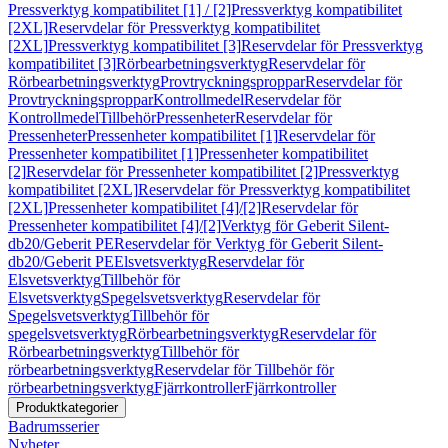
Pressverktyg kompatibilitet [1] / [2]
Pressverktyg kompatibilitet
[2XL]
Reservdelar för Pressverktyg kompatibilitet
[2XL]
Pressverktyg kompatibilitet [3]
Reservdelar för Pressverktyg
kompatibilitet [3]
Rörbearbetningsverktyg
Reservdelar för
Rörbearbetningsverktyg
Provtryckningsproppar
Reservdelar för
Provtryckningsproppar
Kontrollmedel
Reservdelar för
Kontrollmedel
Tillbehör
Pressenheter
Reservdelar för
Pressenheter
Pressenheter kompatibilitet [1]
Reservdelar för
Pressenheter kompatibilitet [1]
Pressenheter kompatibilitet
[2]
Reservdelar för Pressenheter kompatibilitet [2]
Pressverktyg
kompatibilitet [2XL]
Reservdelar för Pressverktyg kompatibilitet
[2XL]
Pressenheter kompatibilitet [4]/[2]
Reservdelar för
Pressenheter kompatibilitet [4]/[2]
Verktyg för Geberit Silent-
db20/Geberit PE
Reservdelar för Verktyg för Geberit Silent-
db20/Geberit PE
Elsvetsverktyg
Reservdelar för
Elsvetsverktyg
Tillbehör för
Elsvetsverktyg
Spegelsvetsverktyg
Reservdelar för
Spegelsvetsverktyg
Tillbehör för
spegelsvetsverktyg
Rörbearbetningsverktyg
Reservdelar för
Rörbearbetningsverktyg
Tillbehör för
rörbearbetningsverktyg
Reservdelar för Tillbehör för
rörbearbetningsverktyg
Fjärrkontroller
Fjärrkontroller
Produktkategorier
Badrumsserier
Nyheter