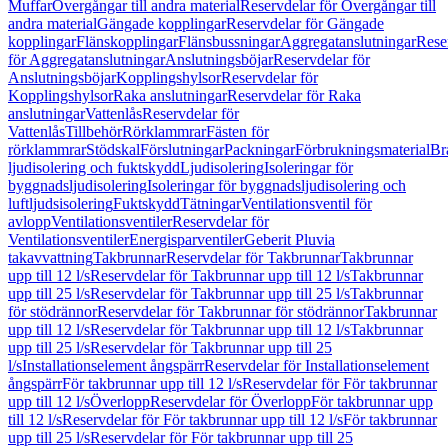
Muffar
Övergångar till andra material
Reservdelar för Övergångar till
andra material
Gängade kopplingar
Reservdelar för Gängade
kopplingar
Flänskopplingar
Flänsbussningar
Aggregatanslutningar
Rese
för Aggregatanslutningar
Anslutningsböjar
Reservdelar för
Anslutningsböjar
Kopplingshylsor
Reservdelar för
Kopplingshylsor
Raka anslutningar
Reservdelar för Raka
anslutningar
Vattenlås
Reservdelar för
Vattenlås
Tillbehör
Rörklammrar
Fästen för
rörklammrar
Stödskal
Förslutningar
Packningar
Förbrukningsmaterial
Br
ljudisolering och fuktskydd
Ljudisolering
Isoleringar för
byggnadsljudisolering
Isoleringar för byggnadsljudisolering och
luftljudsisolering
Fuktskydd
Tätningar
Ventilationsventil för
avlopp
Ventilationsventiler
Reservdelar för
Ventilationsventiler
Energisparventiler
Geberit Pluvia
takavvattning
Takbrunnar
Reservdelar för Takbrunnar
Takbrunnar
upp till 12 l/s
Reservdelar för Takbrunnar upp till 12 l/s
Takbrunnar
upp till 25 l/s
Reservdelar för Takbrunnar upp till 25 l/s
Takbrunnar
för stödrännor
Reservdelar för Takbrunnar för stödrännor
Takbrunnar
upp till 12 l/s
Reservdelar för Takbrunnar upp till 12 l/s
Takbrunnar
upp till 25 l/s
Reservdelar för Takbrunnar upp till 25
l/s
Installationselement ångspärr
Reservdelar för Installationselement
ångspärr
För takbrunnar upp till 12 l/s
Reservdelar för För takbrunnar
upp till 12 l/s
Överlopp
Reservdelar för Överlopp
För takbrunnar upp
till 12 l/s
Reservdelar för För takbrunnar upp till 12 l/s
För takbrunnar
upp till 25 l/s
Reservdelar för För takbrunnar upp till 25