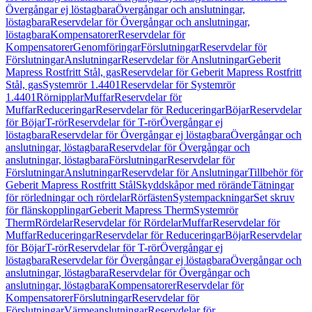
Övergångar ej löstagbara
Övergångar och anslutningar,
löstagbara
Reservdelar för Övergångar och anslutningar,
löstagbara
Kompensatorer
Reservdelar för
Kompensatorer
Genomföringar
Förslutningar
Reservdelar för
Förslutningar
Anslutningar
Reservdelar för Anslutningar
Geberit
Mapress Rostfritt Stål, gas
Reservdelar för Geberit Mapress Rostfritt
Stål, gas
Systemrör 1.4401
Reservdelar för Systemrör
1.4401
Rörnipplar
Muffar
Reservdelar för
Muffar
Reduceringar
Reservdelar för Reduceringar
Böjar
Reservdelar
för Böjar
T-rör
Reservdelar för T-rör
Övergångar ej
löstagbara
Reservdelar för Övergångar ej löstagbara
Övergångar och
anslutningar, löstagbara
Reservdelar för Övergångar och
anslutningar, löstagbara
Förslutningar
Reservdelar för
Förslutningar
Anslutningar
Reservdelar för Anslutningar
Tillbehör för
Geberit Mapress Rostfritt Stål
Skyddskåpor med rörände
Tätningar
för rörledningar och rördelar
Rörfästen
Systempackningar
Set skruv
för flänskopplingar
Geberit Mapress Therm
Systemrör
Therm
Rördelar
Reservdelar för Rördelar
Muffar
Reservdelar för
Muffar
Reduceringar
Reservdelar för Reduceringar
Böjar
Reservdelar
för Böjar
T-rör
Reservdelar för T-rör
Övergångar ej
löstagbara
Reservdelar för Övergångar ej löstagbara
Övergångar och
anslutningar, löstagbara
Reservdelar för Övergångar och
anslutningar, löstagbara
Kompensatorer
Reservdelar för
Kompensatorer
Förslutningar
Reservdelar för
Förslutningar
Värmeanslutningar
Reservdelar för