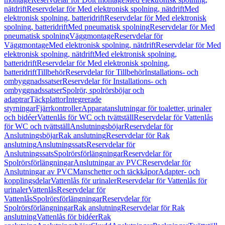
nätdrift
Reservdelar för Med elektronisk spolning, nätdrift
Med
elektronisk spolning, batteridrift
Reservdelar för Med elektronisk
spolning, batteridrift
Med pneumatisk spolning
Reservdelar för Med
pneumatisk spolning
Väggmontage
Reservdelar för
Väggmontage
Med elektronisk spolning, nätdrift
Reservdelar för Med
elektronisk spolning, nätdrift
Med elektronisk spolning,
batteridrift
Reservdelar för Med elektronisk spolning,
batteridrift
Tillbehör
Reservdelar för Tillbehör
Installations- och
ombyggnadssatser
Reservdelar för Installations- och
ombyggnadssatser
Spolrör, spolrörsböjar och
adaptrar
Täckplattor
Integrerade
styrningar
Fjärrkontroller
Apparatanslutningar för toaletter, urinaler
och bidéer
Vattenlås för WC och tvättställ
Reservdelar för Vattenlås
för WC och tvättställ
Anslutningsböjar
Reservdelar för
Anslutningsböjar
Rak anslutning
Reservdelar för Rak
anslutning
Anslutningssats
Reservdelar för
Anslutningssats
Spolrörsförlängningar
Reservdelar för
Spolrörsförlängningar
Anslutningar av PVC
Reservdelar för
Anslutningar av PVC
Manschetter och täckkåpor
Adapter- och
kopplingsdelar
Vattenlås för urinaler
Reservdelar för Vattenlås för
urinaler
Vattenlås
Reservdelar för
Vattenlås
Spolrörsförlängningar
Reservdelar för
Spolrörsförlängningar
Rak anslutning
Reservdelar för Rak
anslutning
Vattenlås för bidéer
Rak