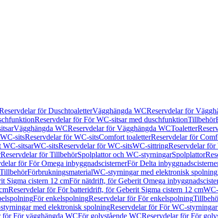
Reservdelar för Duschtoaletter
Vägghängda WC
Reservdelar för Vägg
schfunktion
Reservdelar för För WC-sitsar med duschfunktion
Tillbehör
itsar
Vägghängda WC
Reservdelar för Vägghängda WC
Toaletter
Reserv
WC-sits
Reservdelar för WC-sits
Comfort toaletter
Reservdelar för Comfo
t WC-sitsar
WC-sits
Reservdelar för WC-sits
WC-sittring
Reservdelar för
r
Reservdelar för Tillbehör
Spolplattor och WC-styrningar
Spolplattor
Rese
delar för För Omega inbyggnadscisterner
För Delta inbyggnadscisterne
Tillbehör
Förbrukningsmaterial
WC-styrningar med elektronisk spolning
rit Sigma cistern 12 cm
För nätdrift, för Geberit Omega inbyggnadscist
 cm
Reservdelar för För batteridrift, för Geberit Sigma cistern 12 cm
WC-s
belspolning
För enkelspolning
Reservdelar för För enkelspolning
Tillbeh
tyrningar med elektronisk spolning
Reservdelar för För WC-styrningar
r för För vägghängda WC
För golvstående WC
Reservdelar för För gol