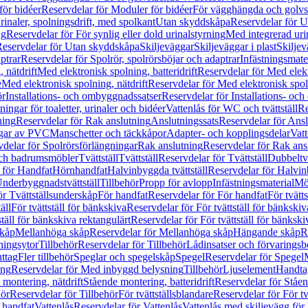
för bidéer
Reservdelar för Moduler för bidéer
För vägghängda och golvs
rinaler, spolningsdrift, med spolkant
Utan skyddskåpa
Reservdelar för 
ng
Reservdelar för För synlig eller dold urinalstyrning
Med integrerad uri
eservdelar för Utan skyddskåpa
Skiljeväggar
Skiljeväggar i plast
Skiljev
ptrar
Reservdelar för Spolrör, spolrörsböjar och adaptrar
Infästningsmate
 nätdrift
Med elektronisk spolning, batteridrift
Reservdelar för Med elektr
e
Med elektronisk spolning, nätdrift
Reservdelar för Med elektronisk spoln
ör
Installations- och ombyggnadssatser
Reservdelar för Installations- oc
ingar för toaletter, urinaler och bidéer
Vattenlås för WC och tvättställ
Re
ning
Reservdelar för Rak anslutning
Anslutningssats
Reservdelar för Ansl
ngar av PVC
Manschetter och täckkåpor
Adapter- och kopplingsdelar
Vatt
delar för Spolrörsförlängningar
Rak anslutning
Reservdelar för Rak ans
 och badrumsmöbler
Tvättställ
Tvättställ
Reservdelar för Tvättställ
Dubbeltvä
 för Handfat
Hörnhandfat
Halvinbyggda tvättställ
Reservdelar för Halvi
Underbyggnadstvättställ
Tillbehör
Propp för avlopp
Infästningsmaterial
Mö
ör Tvättställsunderskåp
För handfat
Reservdelar för För handfat
För tvätts
äll
För tvättställ för bänkskiva
Reservdelar för För tvättställ för bänkskiv
ställ för bänkskiva rektangulärt
Reservdelar för För tvättställ för bänkski
skåp
Mellanhöga skåp
Reservdelar för Mellanhöga skåp
Hängande skåp
R
ningsytor
Tillbehör
Reservdelar för Tillbehör
Lådinsatser och förvaringsb
uttag
Fler tillbehör
Speglar och spegelskåp
Spegel
Reservdelar för Spegel
ing
Reservdelar för Med inbyggd belysning
Tillbehör
Ljuselement
Handta
 montering, nätdrift
Stående montering, batteridrift
Reservdelar för Ståen
hör
Reservdelar för Tillbehör
För tvättställsblandare
Reservdelar för För tv
r handfat
Vattenlås
Reservdelar för Vattenlås
Vattenlås med skiljevägg för