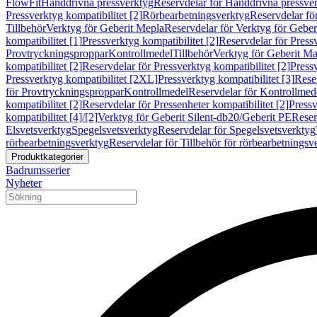
FlowFit
Handdrivna pressverktyg
Reservdelar för Handdrivna pressve
Pressverktyg kompatibilitet [2]
Rörbearbetningsverktyg
Reservdelar fö
Tillbehör
Verktyg för Geberit Mepla
Reservdelar för Verktyg för Geber
kompatibilitet [1]
Pressverktyg kompatibilitet [2]
Reservdelar för Pressv
Provtryckningsproppar
Kontrollmedel
Tillbehör
Verktyg för Geberit Ma
kompatibilitet [2]
Reservdelar för Pressverktyg kompatibilitet [2]
Pressv
Pressverktyg kompatibilitet [2XL]
Pressverktyg kompatibilitet [3]
Reser
för Provtryckningsproppar
Kontrollmedel
Reservdelar för Kontrollmed
kompatibilitet [2]
Reservdelar för Pressenheter kompatibilitet [2]
Pressv
kompatibilitet [4]/[2]
Verktyg för Geberit Silent-db20/Geberit PE
Reser
Elsvetsverktyg
Spegelsvetsverktyg
Reservdelar för Spegelsvetsverktyg
rörbearbetningsverktyg
Reservdelar för Tillbehör för rörbearbetningsv
Produktkategorier
Badrumsserier
Nyheter