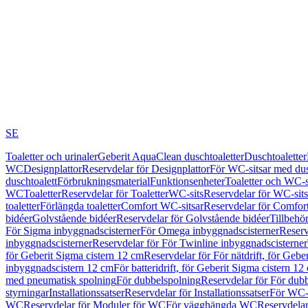
SE
Toaletter och urinaler
Geberit AquaClean duschtoaletter
Duschtoaletter
WC
Designplattor
Reservdelar för Designplattor
För WC-sitsar med du
duschtoalett
Förbrukningsmaterial
Funktionsenheter
Toaletter och WC-s
WC
Toaletter
Reservdelar för Toaletter
WC-sits
Reservdelar för WC-sits
toaletter
Förlängda toaletter
Comfort WC-sitsar
Reservdelar för Comfor
bidéer
Golvstående bidéer
Reservdelar för Golvstående bidéer
Tillbehö
För Sigma inbyggnadscisterner
För Omega inbyggnadscisterner
Reserv
inbyggnadscisterner
Reservdelar för För Twinline inbyggnadscisterner
för Geberit Sigma cistern 12 cm
Reservdelar för För nätdrift, för Gebe
inbyggnadscistern 12 cm
För batteridrift, för Geberit Sigma cistern 12
med pneumatisk spolning
För dubbelspolning
Reservdelar för För dub
styrningar
Installationssatser
Reservdelar för Installationssatser
För WC-s
WC
Reservdelar för Moduler för WC
För vägghängda WC
Reservdela