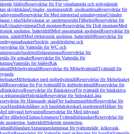
tående bidéer
Reservdelar för För vägghängda och golvstående
Utan skyddskåpa
Urinaler, spolningsdrift, spolkantlösa
Reservdelar för
nalstyrning
Reservdelar för Med integrerad urinalstyrning
Urinaler,
äggar i glas
Skiljeväggar av sanitetsporslin
Tillbehör
Reservdelar för
rial
Urinalstyrningar
Dolt montage
Reservdelar för Dolt montage
Med
onisk spolning, batteridrift
Med pneumatisk spolning
Reservdelar för
ing, nätdrift
Med elektronisk spolning, batteridrift
Reservdelar för
h ombyggnadssatser
Spolrör, spolrörsböjar och
servdelar för Vattenlås för WC och
utningssats
Spolrörsförlängningar
Reservdelar för
enlås för urinaler
Reservdelar för Vattenlås för
lutning
Vattenlås för bidéer
Rak
ttställ
Möbeltvättställ
Reservdelar för Möbeltvättställ
Tvättställ för
nbyggda
belpaket
Möbelpaket med möbeltvättställ
Reservdelar för Möbelpaket
täll
Reservdelar för För tvättställ
För dubbeltvättställ
Reservdelar för
a
Bänkskivor
Reservdelar för Bänkskivor
För tvättställ för bänkskiva
va rektangulärt
Sidoskåp
Reservdelar för Sidoskåp
Låga
eservdelar för Hängande skåp
Fler badrumsmöbler
Reservdelar för
oxar
Handdukshållare och handdukskrokar
Ljuselement
Hållare för
Med inbyggd belysning
Reservdelar för Med inbyggd
g
Fler tillbehör
Eluttag
Armaturer
Tvättställsblandare
Reservdelar för
de montering, batteridrift
Stående montering,
ättställsblandare
Apparatanslutningar för tvättområde, köksvask,
 handfat
Reservdelar för Vattenlås med skiljevägg för handfat
Vattenlås