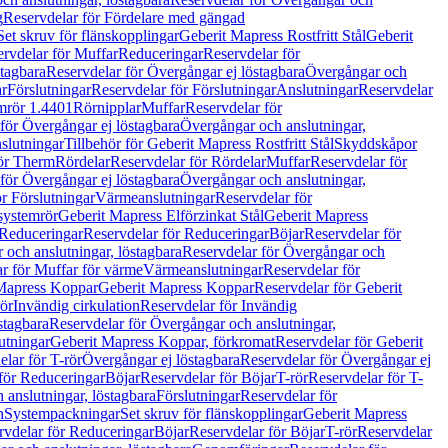
g
Reservdelar för Fördelare med gängad
Set skruv för flänskopplingar
Geberit Mapress Rostfritt Stål
Geberit
rvdelar för Muffar
Reduceringar
Reservdelar för
tagbara
Reservdelar för Övergångar ej löstagbara
Övergångar och
r
Förslutningar
Reservdelar för Förslutningar
Anslutningar
Reservdelar
mrör 1.4401
Rörnipplar
Muffar
Reservdelar för
för Övergångar ej löstagbara
Övergångar och anslutningar,
slutningar
Tillbehör för Geberit Mapress Rostfritt Stål
Skyddskåpor
ör Therm
Rördelar
Reservdelar för Rördelar
Muffar
Reservdelar för
för Övergångar ej löstagbara
Övergångar och anslutningar,
r Förslutningar
Värmeanslutningar
Reservdelar för
 systemrör
Geberit Mapress Elförzinkat Stål
Geberit Mapress
Reduceringar
Reservdelar för Reduceringar
Böjar
Reservdelar för
och anslutningar, löstagbara
Reservdelar för Övergångar och
r för Muffar för värme
Värmeanslutningar
Reservdelar för
Mapress Koppar
Geberit Mapress Koppar
Reservdelar för Geberit
rör
Invändig cirkulation
Reservdelar för Invändig
stagbara
Reservdelar för Övergångar och anslutningar,
utningar
Geberit Mapress Koppar, förkromat
Reservdelar för Geberit
lar för T-rör
Övergångar ej löstagbara
Reservdelar för Övergångar ej
för Reduceringar
Böjar
Reservdelar för Böjar
T-rör
Reservdelar för T-
 anslutningar, löstagbara
Förslutningar
Reservdelar för
n
Systempackningar
Set skruv för flänskopplingar
Geberit Mapress
rvdelar för Reduceringar
Böjar
Reservdelar för Böjar
T-rör
Reservdelar