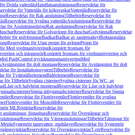
för Dolda vattenlås
Handfatsanslutningar
Reservdelar för
ervdelar för Vattenlås för köksvaskar
Vattenlås
Reservdelar för
ing
Reservdelar för Rak anslutning
Tillbehör
Reservdelar för
lås
Reservdelar för Synliga vattenlås
Anslutningar
Reservdelar för
lar för Anslutningsböjar
Rak anslutning
Reservdelar för Rak
duschar
Reservdelar för Golvavlopp för duschar
Golvränna
Reservdelar
lbehör för golvbrunnar
Badkar
Badkar av sanitetsakryl
Rektangulära
lopp
Reservdelar för Utan propp för avlopp
Propp för
 för Med vredmanövrering
Komplett frontsats för
vrering och inloppsrör
Komplett frontsats för vredmanövrering och
 Med PushControl tryckknappsmanövrering
Med
s
Avstängning för dolt montage
Reservdelar för Avstängning för dolt
elar för Installationssystem
Tillbehör
Reservdelar för
ar för Tvättställselement
Bidéelement
Reservdelar för
r för Tillbehör
Synliga cisterner
Synliga cisterner för WC, av
rad
Lågt och halvhögt monterad
Reservdelar för Lågt och halvhögt
yggnadscisterner
Sigma inbyggnadscisterner
Reservdelar för Sigma
ntiler
Reservdelar för Flottörventiler
Flottörventiler för synliga
ner
Flottörventiler för Monolith
Reservdelar för Flottörventiler för
emrör ML
Rördelar
Reservdelar för
 anslutningar, löstagbara
Reservdelar för Övergångar och
slutningar
Reservdelar för Värmeanslutningar
Tillbehör
Tätningar för
 Mepla
Systemrör tappvatten, multilayer
Reservdelar för Systemrör
rgångsvinklar
Reservdelar för Övergångsvinklar
T-rör
Reservdelar för
ch anslutningar, löstagbara
Reservdelar för Övergångar och