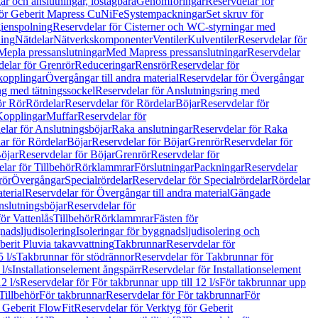
r och anslutningar, löstagbara
Genomföringar
Reservdelar för
för Geberit Mapress CuNiFe
Systempackningar
Set skruv för
ienspolning
Reservdelar för Cisterner och WC-styrningar med
ning
Nätdelar
Nätverkskomponenter
Ventiler
Kulventiler
Reservdelar för
Mepla pressanslutningar
Med Mapress pressanslutningar
Reservdelar
elar för Grenrör
Reduceringar
Rensrör
Reservdelar för
opplingar
Övergångar till andra material
Reservdelar för Övergångar
ng med tätningssockel
Reservdelar för Anslutningsring med
ör Rör
Rördelar
Reservdelar för Rördelar
Böjar
Reservdelar för
Kopplingar
Muffar
Reservdelar för
elar för Anslutningsböjar
Raka anslutningar
Reservdelar för Raka
ar för Rördelar
Böjar
Reservdelar för Böjar
Grenrör
Reservdelar för
öjar
Reservdelar för Böjar
Grenrör
Reservdelar för
lar för Tillbehör
Rörklammrar
Förslutningar
Packningar
Reservdelar
rör
Övergångar
Specialrördelar
Reservdelar för Specialrördelar
Rördelar
terial
Reservdelar för Övergångar till andra material
Gängade
slutningsböjar
Reservdelar för
ör Vattenlås
Tillbehör
Rörklammrar
Fästen för
gnadsljudisolering
Isoleringar för byggnadsljudisolering och
berit Pluvia takavvattning
Takbrunnar
Reservdelar för
 l/s
Takbrunnar för stödrännor
Reservdelar för Takbrunnar för
l/s
Installationselement ångspärr
Reservdelar för Installationselement
2 l/s
Reservdelar för För takbrunnar upp till 12 l/s
För takbrunnar upp
Tillbehör
För takbrunnar
Reservdelar för För takbrunnar
För
 Geberit FlowFit
Reservdelar för Verktyg för Geberit