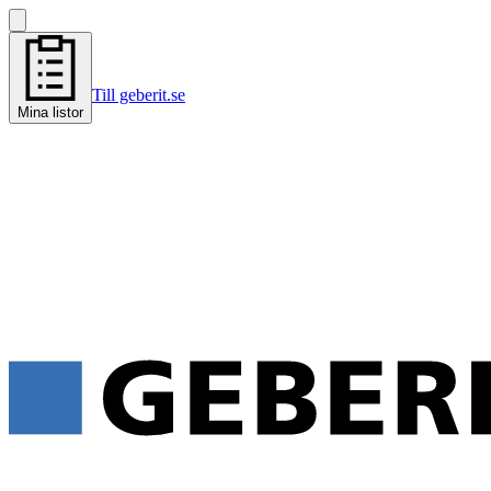
Till geberit.se
Mina listor