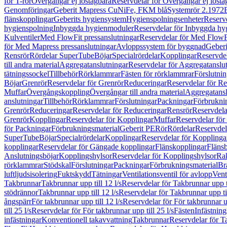
för T-rör
Övergångar ej löstagbara
Reservdelar för Övergångar ej lösta
Genomföringar
Geberit Mapress CuNiFe, FKM blå
Systemrör 2.1972
flänskopplingar
Geberits hygiensystem
Hygienspolningsenheter
Reserv
hygienspolning
Inbyggda hygienmoduler
Reservdelar för Inbyggda h
Kulventiler
Med FlowFit pressanslutningar
Reservdelar för Med FlowFi
för Med Mapress pressanslutningar
Avloppssystem för byggnad
Geberi
Rensrör
Rördelar SuperTube
Böjar
Specialrördelar
Kopplingar
Reservdel
till andra material
Aggregatanslutningar
Reservdelar för Aggregatanslu
tätningssockel
Tillbehör
Rörklammrar
Fästen för rörklammrar
Förslutnin
Böjar
Grenrör
Reservdelar för Grenrör
Reduceringar
Reservdelar för R
Muffar
Övergångskoppling
Övergångar till andra material
Aggregatansl
anslutningar
Tillbehör
Rörklammrar
Förslutningar
Packningar
Förbrukni
Grenrör
Reduceringar
Reservdelar för Reduceringar
Rensrör
Reservdela
Grenrör
Kopplingar
Reservdelar för Kopplingar
Muffar
Reservdelar för
för Packningar
Förbrukningsmaterial
Geberit PE
Rör
Rördelar
Reservdel
SuperTube
Böjar
Specialrördelar
Kopplingar
Reservdelar för Kopplinga
kopplingar
Reservdelar för Gängade kopplingar
Flänskopplingar
Fläns
Anslutningsböjar
Kopplingshylsor
Reservdelar för Kopplingshylsor
Rak
rörklammrar
Stödskal
Förslutningar
Packningar
Förbrukningsmaterial
Br
luftljudsisolering
Fuktskydd
Tätningar
Ventilationsventil för avlopp
Vent
Takbrunnar
Takbrunnar upp till 12 l/s
Reservdelar för Takbrunnar upp ti
stödrännor
Takbrunnar upp till 12 l/s
Reservdelar för Takbrunnar upp til
ångspärr
För takbrunnar upp till 12 l/s
Reservdelar för För takbrunnar up
till 25 l/s
Reservdelar för För takbrunnar upp till 25 l/s
Fästen
Infästnin
infästningar
Konventionell takavvattning
Takbrunnar
Reservdelar för T