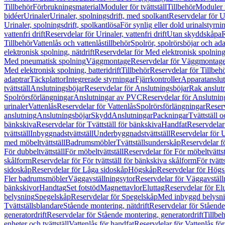
Tillbehör
Förbrukningsmaterial
Moduler för tvättställ
Tillbehör
Moduler 
bidéer
Urinaler
Urinaler, spolningsdrift, med spolkant
Reservdelar för U
Urinaler, spolningsdrift, spolkantlösa
För synlig eller dold urinalstyrni
vattenfri drift
Reservdelar för Urinaler, vattenfri drift
Utan skyddskåpa
R
Tillbehör
Vattenlås och vattenlåstillbehör
Spolrör, spolrörsböjar och ada
elektronisk spolning, nätdrift
Reservdelar för Med elektronisk spolning,
Med pneumatisk spolning
Väggmontage
Reservdelar för Väggmontag
Med elektronisk spolning, batteridrift
Tillbehör
Reservdelar för Tillbeh
adaptrar
Täckplattor
Integrerade styrningar
Fjärrkontroller
Apparatanslutn
tvättställ
Anslutningsböjar
Reservdelar för Anslutningsböjar
Rak anslut
Spolrörsförlängningar
Anslutningar av PVC
Reservdelar för Anslutni
urinaler
Vattenlås
Reservdelar för Vattenlås
Spolrörsförlängningar
Reserv
anslutning
Anslutningsböjar
Skydd
Anslutningar
Packningar
Tvättställ
bänkskiva
Reservdelar för Tvättställ för bänkskiva
Handfat
Reservdelar
tvättställ
Inbyggnadstvättställ
Underbyggnadstvättställ
Reservdelar för 
med möbeltvättställ
Badrumsmöbler
Tvättställsunderskåp
Reservdelar f
För dubbeltvättställ
För möbeltvättställ
Reservdelar för För möbeltvättst
skålform
Reservdelar för För tvättställ för bänkskiva skålform
För tvätt
sidoskåp
Reservdelar för Låga sidoskåp
Högskåp
Reservdelar för Hög
Fler badrumsmöbler
Väggavställningsytor
Reservdelar för Väggavställ
bänkskivor
Handtag
Set fotstöd
Magnettavlor
Eluttag
Reservdelar för El
belysning
Spegelskåp
Reservdelar för Spegelskåp
Med inbyggd belysn
Tvättställsblandare
Stående montering, nätdrift
Reservdelar för Stående
generatordrift
Reservdelar för Stående montering, generatordrift
Tillbe
enheter och tvättställ
Vattenlås för handfat
Reservdelar för Vattenlås fö