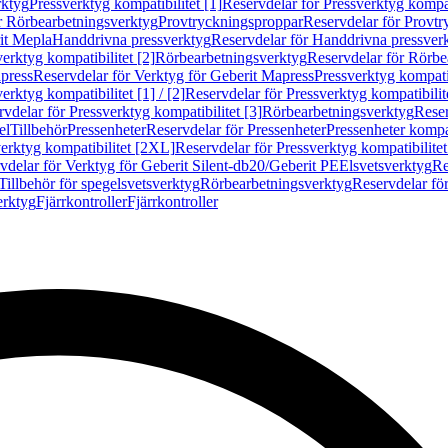
rktyg
Pressverktyg kompatibilitet [1]
Reservdelar för Pressverktyg kompati
r Rörbearbetningsverktyg
Provtryckningsproppar
Reservdelar för Provt
it Mepla
Handdrivna pressverktyg
Reservdelar för Handdrivna pressver
erktyg kompatibilitet [2]
Rörbearbetningsverktyg
Reservdelar för Rörbe
press
Reservdelar för Verktyg för Geberit Mapress
Pressverktyg kompatib
erktyg kompatibilitet [1] / [2]
Reservdelar för Pressverktyg kompatibilitet
vdelar för Pressverktyg kompatibilitet [3]
Rörbearbetningsverktyg
Reser
el
Tillbehör
Pressenheter
Reservdelar för Pressenheter
Pressenheter kompat
erktyg kompatibilitet [2XL]
Reservdelar för Pressverktyg kompatibilite
vdelar för Verktyg för Geberit Silent-db20/Geberit PE
Elsvetsverktyg
Re
Tillbehör för spegelsvetsverktyg
Rörbearbetningsverktyg
Reservdelar fö
erktyg
Fjärrkontroller
Fjärrkontroller