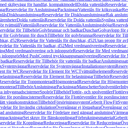
 med skiljevägg för handfat, kompaktmodell
Dolda vattenlås
Reservdelar 
gar
Reservdelar för Anslutningar
Packningar
Vattenlås för köksvaskar
Res
nlås
Diskhoanslutningar
Reservdelar för Diskhoanslutningar
Rak anslutn
tärenheter
Dolda vattenlås
Reservdelar för Dolda vattenlås
Synliga vatten
r tvättställ
Vattenlås
Reservdelar för Vattenlås
Anslutningsböjar
Reservde
ervdelar för Tillbehör
Golvbrunnar och badkar
Duschar
Golvavlopp för 
r för Golvbrunn för dusch
Tillbehör för golvbrunnar
Reservdelar för Til
chkar, d52
Reservdelar för Vattenlås för duschkar, d52
Utan propp för av
vdelar för Vattenlås för badkar, d52
Med vredmanövrering
Reservdelar
ing
Med vredmanövrering och inloppsrör
Reservdelar för Med vredmanö
 inloppsrör
Med PushControl tryckknappsmanövrering
Reservdelar för
r badkar
Reservdelar för Tillbehör för vattenlås för badkar
Anslutningssat
ix
Systemväggar
Reservdelar för Systemväggar
Installationssystem
Reservd
ent för WC
Reservdelar för Element för WC
Tvättställselement
Reservdel
belastningar
Reservdelar för Element för belastningar
Tillbehör
Reservdela
Reservdelar för Toppmonterad
Högmonterad
Reservdelar för Högmonte
 monterad
Tillbehör
Anslutningar
Packningar
Manschetter
Spolventiler
Inb
a inbyggnadscisterner
Spolrör
Tillbehör
Flottör- och spolventiler
Flottörve
iler för porslinscisterner
Reservdelar för Flottörventiler för porslinscister
lätt väggkonstruktion
Tillbehör
Försörjningssystem
Geberit FlowFit
Syst
vdelar för Invändig cirkulation
Övergångar ej löstagbara
Övergångar och
ad anslutning
Reservdelar för Fördelare med gängad anslutning
Värmean
empackningar
Set skruv för flänskopplingar
Förbrukningsmaterial
Geberit
ervdelar för Kopplingar
Reduceringar
Reservdelar för Reduceringar
Öve
ar ej löstagbara
Reservdelar för Övergångar ej löstagbara
Övergångar o