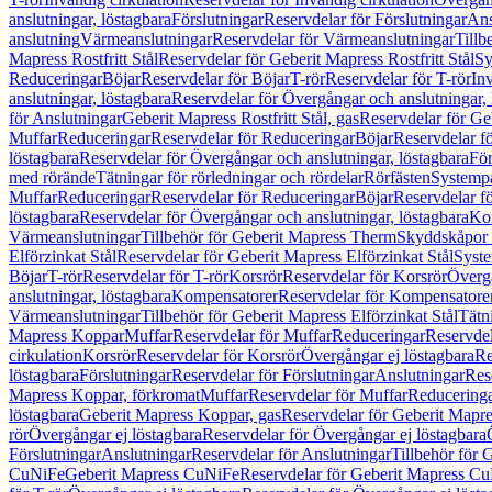
anslutningar, löstagbara
Förslutningar
Reservdelar för Förslutningar
Ans
anslutning
Värmeanslutningar
Reservdelar för Värmeanslutningar
Tillb
Mapress Rostfritt Stål
Reservdelar för Geberit Mapress Rostfritt Stål
Sy
Reduceringar
Böjar
Reservdelar för Böjar
T-rör
Reservdelar för T-rör
In
anslutningar, löstagbara
Reservdelar för Övergångar och anslutningar, 
för Anslutningar
Geberit Mapress Rostfritt Stål, gas
Reservdelar för Geb
Muffar
Reduceringar
Reservdelar för Reduceringar
Böjar
Reservdelar f
löstagbara
Reservdelar för Övergångar och anslutningar, löstagbara
För
med rörände
Tätningar för rörledningar och rördelar
Rörfästen
Systemp
Muffar
Reduceringar
Reservdelar för Reduceringar
Böjar
Reservdelar f
löstagbara
Reservdelar för Övergångar och anslutningar, löstagbara
Ko
Värmeanslutningar
Tillbehör för Geberit Mapress Therm
Skyddskåpor 
Elförzinkat Stål
Reservdelar för Geberit Mapress Elförzinkat Stål
Syste
Böjar
T-rör
Reservdelar för T-rör
Korsrör
Reservdelar för Korsrör
Övergå
anslutningar, löstagbara
Kompensatorer
Reservdelar för Kompensatore
Värmeanslutningar
Tillbehör för Geberit Mapress Elförzinkat Stål
Tätn
Mapress Koppar
Muffar
Reservdelar för Muffar
Reduceringar
Reservdel
cirkulation
Korsrör
Reservdelar för Korsrör
Övergångar ej löstagbara
Re
löstagbara
Förslutningar
Reservdelar för Förslutningar
Anslutningar
Res
Mapress Koppar, förkromat
Muffar
Reservdelar för Muffar
Reducering
löstagbara
Geberit Mapress Koppar, gas
Reservdelar för Geberit Mapr
rör
Övergångar ej löstagbara
Reservdelar för Övergångar ej löstagbara
Förslutningar
Anslutningar
Reservdelar för Anslutningar
Tillbehör för
CuNiFe
Geberit Mapress CuNiFe
Reservdelar för Geberit Mapress C