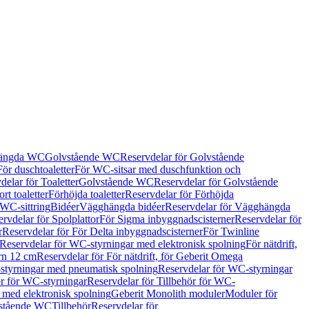
hängda WC
Golvstående WC
Reservdelar för Golvstående
För duschtoaletter
För WC-sitsar med duschfunktion och
delar för Toaletter
Golvstående WC
Reservdelar för Golvstående
rt toaletter
Förhöjda toaletter
Reservdelar för Förhöjda
 WC-sittring
Bidéer
Vägghängda bidéer
Reservdelar för Vägghängda
rvdelar för Spolplattor
För Sigma inbyggnadscisterner
Reservdelar för
r
Reservdelar för För Delta inbyggnadscisterner
För Twinline
Reservdelar för WC-styrningar med elektronisk spolning
För nätdrift,
ern 12 cm
Reservdelar för För nätdrift, för Geberit Omega
tyrningar med pneumatisk spolning
Reservdelar för WC-styrningar
ör för WC-styrningar
Reservdelar för Tillbehör för WC-
 med elektronisk spolning
Geberit Monolith moduler
Moduler för
vstående WC
Tillbehör
Reservdelar för