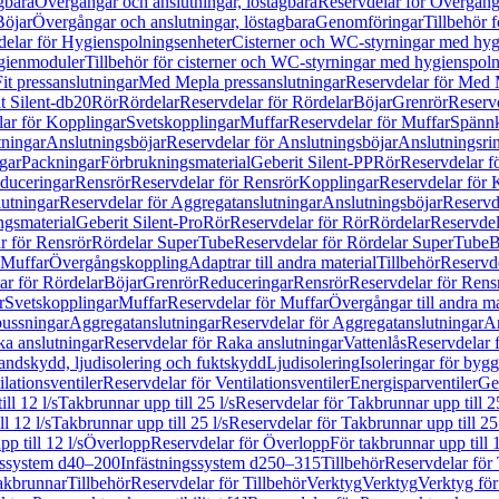
gbara
Övergångar och anslutningar, löstagbara
Reservdelar för Övergånga
Böjar
Övergångar och anslutningar, löstagbara
Genomföringar
Tillbehör 
delar för Hygienspolningsenheter
Cisterner och WC-styrningar med hyg
ygienmoduler
Tillbehör för cisterner och WC-styrningar med hygienspol
t pressanslutningar
Med Mepla pressanslutningar
Reservdelar för Med 
t Silent-db20
Rör
Rördelar
Reservdelar för Rördelar
Böjar
Grenrör
Reservd
ar för Kopplingar
Svetskopplingar
Muffar
Reservdelar för Muffar
Spännk
tningar
Anslutningsböjar
Reservdelar för Anslutningsböjar
Anslutningsri
gar
Packningar
Förbrukningsmaterial
Geberit Silent-PP
Rör
Reservdelar f
educeringar
Rensrör
Reservdelar för Rensrör
Kopplingar
Reservdelar för 
utningar
Reservdelar för Aggregatanslutningar
Anslutningsböjar
Reservd
ngsmaterial
Geberit Silent-Pro
Rör
Reservdelar för Rör
Rördelar
Reservdel
r för Rensrör
Rördelar SuperTube
Reservdelar för Rördelar SuperTube
B
 Muffar
Övergångskoppling
Adaptrar till andra material
Tillbehör
Reservde
ar för Rördelar
Böjar
Grenrör
Reduceringar
Rensrör
Reservdelar för Rens
r
Svetskopplingar
Muffar
Reservdelar för Muffar
Övergångar till andra ma
bussningar
Aggregatanslutningar
Reservdelar för Aggregatanslutningar
An
a anslutningar
Reservdelar för Raka anslutningar
Vattenlås
Reservdelar f
andskydd, ljudisolering och fuktskydd
Ljudisolering
Isoleringar för byg
ilationsventiler
Reservdelar för Ventilationsventiler
Energisparventiler
Ge
ll 12 l/s
Takbrunnar upp till 25 l/s
Reservdelar för Takbrunnar upp till 25
l 12 l/s
Takbrunnar upp till 25 l/s
Reservdelar för Takbrunnar upp till 25 
p till 12 l/s
Överlopp
Reservdelar för Överlopp
För takbrunnar upp till 1
gssystem d40–200
Infästningssystem d250–315
Tillbehör
Reservdelar för 
akbrunnar
Tillbehör
Reservdelar för Tillbehör
Verktyg
Verktyg
Verktyg för