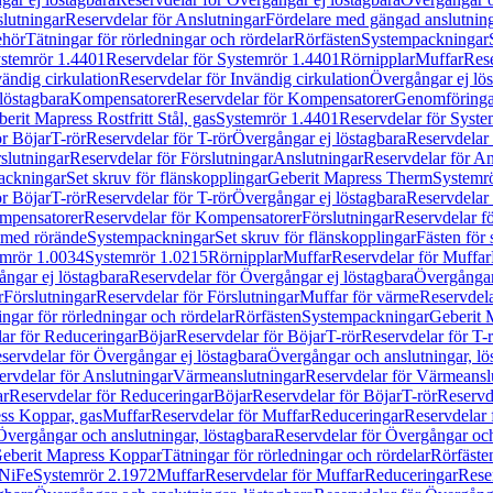
lutningar
Reservdelar för Anslutningar
Fördelare med gängad anslutnin
ehör
Tätningar för rörledningar och rördelar
Rörfästen
Systempackningar
stemrör 1.4401
Reservdelar för Systemrör 1.4401
Rörnipplar
Muffar
Rese
vändig cirkulation
Reservdelar för Invändig cirkulation
Övergångar ej lös
löstagbara
Kompensatorer
Reservdelar för Kompensatorer
Genomföringa
erit Mapress Rostfritt Stål, gas
Systemrör 1.4401
Reservdelar för Syste
ör Böjar
T-rör
Reservdelar för T-rör
Övergångar ej löstagbara
Reservdelar 
slutningar
Reservdelar för Förslutningar
Anslutningar
Reservdelar för An
ackningar
Set skruv för flänskopplingar
Geberit Mapress Therm
Systemr
ör Böjar
T-rör
Reservdelar för T-rör
Övergångar ej löstagbara
Reservdelar 
mpensatorer
Reservdelar för Kompensatorer
Förslutningar
Reservdelar fö
med rörände
Systempackningar
Set skruv för flänskopplingar
Fästen för
mrör 1.0034
Systemrör 1.0215
Rörnipplar
Muffar
Reservdelar för Muffar
ngar ej löstagbara
Reservdelar för Övergångar ej löstagbara
Övergångar 
r
Förslutningar
Reservdelar för Förslutningar
Muffar för värme
Reservdela
ingar för rörledningar och rördelar
Rörfästen
Systempackningar
Geberit 
ar för Reduceringar
Böjar
Reservdelar för Böjar
T-rör
Reservdelar för T-
servdelar för Övergångar ej löstagbara
Övergångar och anslutningar, lö
ervdelar för Anslutningar
Värmeanslutningar
Reservdelar för Värmeansl
ar
Reservdelar för Reduceringar
Böjar
Reservdelar för Böjar
T-rör
Reservde
ess Koppar, gas
Muffar
Reservdelar för Muffar
Reduceringar
Reservdelar 
Övergångar och anslutningar, löstagbara
Reservdelar för Övergångar och
 Geberit Mapress Koppar
Tätningar för rörledningar och rördelar
Rörfäste
uNiFe
Systemrör 2.1972
Muffar
Reservdelar för Muffar
Reduceringar
Rese