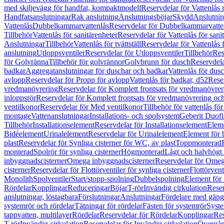
med skiljevägg för handfat, kompaktmodell
Reservdelar för Vattenlås
Handfatsanslutningar
Rak anslutning
Anslutningsböjar
Skydd
Anslutnin
Vattenlås
Dubbelkammarvattenlås
Reservdelar för Dubbelkammarvatte
Tillbehör
Vattenlås för sanitärenheter
Reservdelar för Vattenlås för sani
Anslutningar
Tillbehör
Vattenlås för tvättställ
Reservdelar för Vattenlås fö
anslutning
Utloppsventiler
Reservdelar för Utloppsventiler
Tillbehör
Res
för Golvränna
Tillbehör för golvrännor
Golvbrunn för dusch
Reservdela
badkar
Aggregatanslutningar för duschar och badkar
Vattenlås för dus
avlopp
Reservdelar för Propp för avlopp
Vattenlås för badkar, d52
Reser
vredmanövrering
Reservdelar för Komplett frontsats för vredmanövrer
inloppsrör
Reservdelar för Komplett frontsats för vredmanövrering och
ventilkonor
Reservdelar för Med ventilkonor
Tillbehör för vattenlås fö
montage
Vattenanslutningar
Installations- och spolsystem
Geberit Duof
Tillbehör
Installationselement
Reservdelar för Installationselement
Elem
Bidéelement
Urinalelement
Reservdelar för Urinalelement
Element för 
plast
Reservdelar för Synliga cisterner för WC, av plast
Toppmonterad
monterad
Spolrör för synliga cisterner
Högmonterad
Lågt och halvhögt
inbyggnadscisterner
Omega inbyggnadscisterner
Reservdelar för Omeg
cisterner
Reservdelar för Flottörventiler för synliga cisterner
Flottörvent
Monolith
Spolventiler
Start/stopp-spolning
Dubbelspolning
Element för 
Rördelar
Kopplingar
Reduceringar
Böjar
T-rör
Invändig cirkulation
Reser
anslutningar, löstagbara
Förslutningar
Anslutningar
Fördelare med gäng
systemrör och rördelar
Tätningar för rördelar
Fästen för systemrör
Syst
tappvatten, multilayer
Rördelar
Reservdelar för Rördelar
Kopplingar
Res
T-rör
Invändig cirkulation
Reservdelar för Invändig cirkulation
Övergång