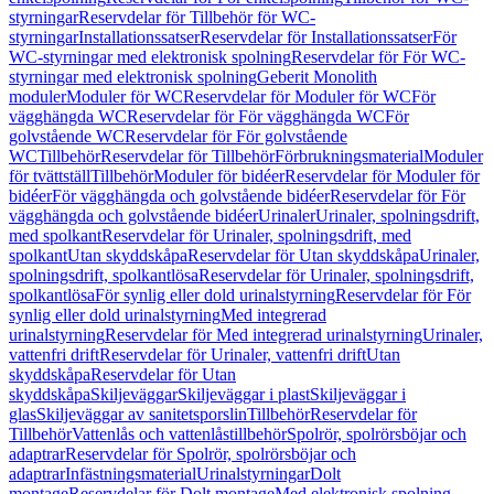
styrningar
Reservdelar för Tillbehör för WC-
styrningar
Installationssatser
Reservdelar för Installationssatser
För
WC-styrningar med elektronisk spolning
Reservdelar för För WC-
styrningar med elektronisk spolning
Geberit Monolith
moduler
Moduler för WC
Reservdelar för Moduler för WC
För
vägghängda WC
Reservdelar för För vägghängda WC
För
golvstående WC
Reservdelar för För golvstående
WC
Tillbehör
Reservdelar för Tillbehör
Förbrukningsmaterial
Moduler
för tvättställ
Tillbehör
Moduler för bidéer
Reservdelar för Moduler för
bidéer
För vägghängda och golvstående bidéer
Reservdelar för För
vägghängda och golvstående bidéer
Urinaler
Urinaler, spolningsdrift,
med spolkant
Reservdelar för Urinaler, spolningsdrift, med
spolkant
Utan skyddskåpa
Reservdelar för Utan skyddskåpa
Urinaler,
spolningsdrift, spolkantlösa
Reservdelar för Urinaler, spolningsdrift,
spolkantlösa
För synlig eller dold urinalstyrning
Reservdelar för För
synlig eller dold urinalstyrning
Med integrerad
urinalstyrning
Reservdelar för Med integrerad urinalstyrning
Urinaler,
vattenfri drift
Reservdelar för Urinaler, vattenfri drift
Utan
skyddskåpa
Reservdelar för Utan
skyddskåpa
Skiljeväggar
Skiljeväggar i plast
Skiljeväggar i
glas
Skiljeväggar av sanitetsporslin
Tillbehör
Reservdelar för
Tillbehör
Vattenlås och vattenlåstillbehör
Spolrör, spolrörsböjar och
adaptrar
Reservdelar för Spolrör, spolrörsböjar och
adaptrar
Infästningsmaterial
Urinalstyrningar
Dolt
montage
Reservdelar för Dolt montage
Med elektronisk spolning,