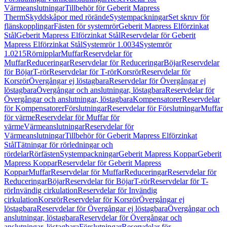
Värmeanslutningar
Tillbehör för Geberit Mapress
Therm
Skyddskåpor med rörände
Systempackningar
Set skruv för
flänskopplingar
Fästen för systemrör
Geberit Mapress Elförzinkat
Stål
Geberit Mapress Elförzinkat Stål
Reservdelar för Geberit
Mapress Elförzinkat Stål
Systemrör 1.0034
Systemrör
1.0215
Rörnipplar
Muffar
Reservdelar för
Muffar
Reduceringar
Reservdelar för Reduceringar
Böjar
Reservdelar
för Böjar
T-rör
Reservdelar för T-rör
Korsrör
Reservdelar för
Korsrör
Övergångar ej löstagbara
Reservdelar för Övergångar ej
löstagbara
Övergångar och anslutningar, löstagbara
Reservdelar för
Övergångar och anslutningar, löstagbara
Kompensatorer
Reservdelar
för Kompensatorer
Förslutningar
Reservdelar för Förslutningar
Muffar
för värme
Reservdelar för Muffar för
värme
Värmeanslutningar
Reservdelar för
Värmeanslutningar
Tillbehör för Geberit Mapress Elförzinkat
Stål
Tätningar för rörledningar och
rördelar
Rörfästen
Systempackningar
Geberit Mapress Koppar
Geberit
Mapress Koppar
Reservdelar för Geberit Mapress
Koppar
Muffar
Reservdelar för Muffar
Reduceringar
Reservdelar för
Reduceringar
Böjar
Reservdelar för Böjar
T-rör
Reservdelar för T-
rör
Invändig cirkulation
Reservdelar för Invändig
cirkulation
Korsrör
Reservdelar för Korsrör
Övergångar ej
löstagbara
Reservdelar för Övergångar ej löstagbara
Övergångar och
anslutningar, löstagbara
Reservdelar för Övergångar och
anslutningar, löstagbara
Förslutningar
Reservdelar för