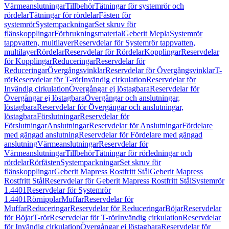
Värmeanslutningar
Tillbehör
Tätningar för systemrör och
rördelar
Tätningar för rördelar
Fästen för
systemrör
Systempackningar
Set skruv för
flänskopplingar
Förbrukningsmaterial
Geberit Mepla
Systemrör
tappvatten, multilayer
Reservdelar för Systemrör tappvatten,
multilayer
Rördelar
Reservdelar för Rördelar
Kopplingar
Reservdelar
för Kopplingar
Reduceringar
Reservdelar för
Reduceringar
Övergångsvinklar
Reservdelar för Övergångsvinklar
T-
rör
Reservdelar för T-rör
Invändig cirkulation
Reservdelar för
Invändig cirkulation
Övergångar ej löstagbara
Reservdelar för
Övergångar ej löstagbara
Övergångar och anslutningar,
löstagbara
Reservdelar för Övergångar och anslutningar,
löstagbara
Förslutningar
Reservdelar för
Förslutningar
Anslutningar
Reservdelar för Anslutningar
Fördelare
med gängad anslutning
Reservdelar för Fördelare med gängad
anslutning
Värmeanslutningar
Reservdelar för
Värmeanslutningar
Tillbehör
Tätningar för rörledningar och
rördelar
Rörfästen
Systempackningar
Set skruv för
flänskopplingar
Geberit Mapress Rostfritt Stål
Geberit Mapress
Rostfritt Stål
Reservdelar för Geberit Mapress Rostfritt Stål
Systemrör
1.4401
Reservdelar för Systemrör
1.4401
Rörnipplar
Muffar
Reservdelar för
Muffar
Reduceringar
Reservdelar för Reduceringar
Böjar
Reservdelar
för Böjar
T-rör
Reservdelar för T-rör
Invändig cirkulation
Reservdelar
för Invändig cirkulation
Övergångar ej löstagbara
Reservdelar för