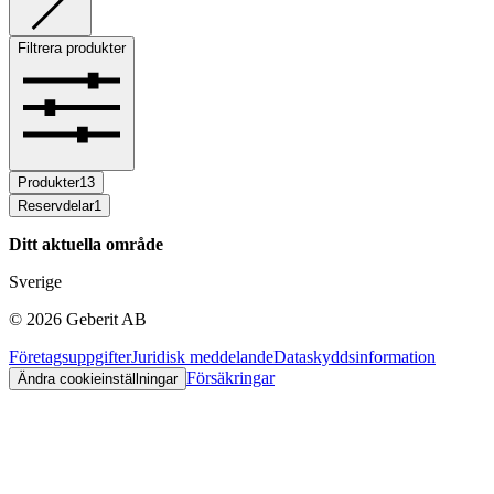
Filtrera produkter
Produkter
13
Reservdelar
1
Ditt aktuella område
Sverige
©
2026
Geberit AB
Företagsuppgifter
Juridisk meddelande
Dataskyddsinformation
Försäkringar
Ändra cookieinställningar