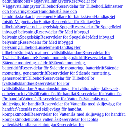
badrumsmöbler
Väggavställningsytor
Reservdelar för
Väggavställningsytor
Tillbehör
Reservdelar för Tillbehör
Lådinsatser
och förvaringsboxar
Handdukshållare och
handdukskrokar
Ljuselement
Hållare för bänkskivor
Handtag
Set
fotstöd
Magnettavlor
Eluttag
Reservdelar för Eluttag
Fler
tillbehör
Speglar och spegelskåp
Spegel
Reservdelar för Spegel
Med
inbyggd belysning
Reservdelar för Med inbyggd
belysning
Spegelskåp
Reservdelar för Spegelskåp
Med inbyggd
belysning
Reservdelar för Med inbyggd
belysning
Tillbehör
Ljuselement
Handtag
Fler
tillbehör
Eluttag
Armaturer
Tvättställsblandare
Reservdelar för
Tvättställsblandare
Stående montering, nätdrift
Reservdelar för
Stående montering, nätdrift
Stående montering,
batteridrift
Reservdelar för Stående montering, batteridrift
Stående
montering, generatordrift
Reservdelar för Stående montering,
generatordrift
Tillbehör
Reservdelar för Tillbehör
För
tvättställsblandare
Reservdelar för För
tvättställsblandare
Apparatanslutningar för tvättområde, köksvask,
enheter och tvättställ
Vattenlås för handfat
Reservdelar för Vattenlås
för handfat
Vattenlås
Reservdelar för Vattenlås
Vattenlås med
skiljevägg för handfat
Reservdelar för Vattenlås med skiljevägg för
handfat
Vattenlås med skiljevägg för handfat,
kompaktmodell
Reservdelar för Vattenlås med skiljevägg för handfat,
kompaktmodell
Dolda vattenlås
Reservdelar för Dolda
vattenlås
Handfatsanslutningar
Reservdelar för