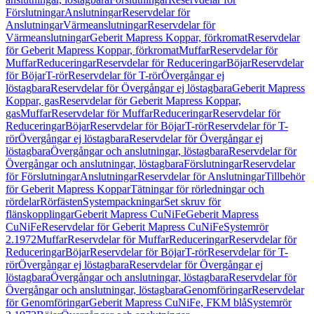
Förslutningar
Anslutningar
Reservdelar för
Anslutningar
Värmeanslutningar
Reservdelar för
Värmeanslutningar
Geberit Mapress Koppar, förkromat
Reservdelar
för Geberit Mapress Koppar, förkromat
Muffar
Reservdelar för
Muffar
Reduceringar
Reservdelar för Reduceringar
Böjar
Reservdelar
för Böjar
T-rör
Reservdelar för T-rör
Övergångar ej
löstagbara
Reservdelar för Övergångar ej löstagbara
Geberit Mapress
Koppar, gas
Reservdelar för Geberit Mapress Koppar,
gas
Muffar
Reservdelar för Muffar
Reduceringar
Reservdelar för
Reduceringar
Böjar
Reservdelar för Böjar
T-rör
Reservdelar för T-
rör
Övergångar ej löstagbara
Reservdelar för Övergångar ej
löstagbara
Övergångar och anslutningar, löstagbara
Reservdelar för
Övergångar och anslutningar, löstagbara
Förslutningar
Reservdelar
för Förslutningar
Anslutningar
Reservdelar för Anslutningar
Tillbehör
för Geberit Mapress Koppar
Tätningar för rörledningar och
rördelar
Rörfästen
Systempackningar
Set skruv för
flänskopplingar
Geberit Mapress CuNiFe
Geberit Mapress
CuNiFe
Reservdelar för Geberit Mapress CuNiFe
Systemrör
2.1972
Muffar
Reservdelar för Muffar
Reduceringar
Reservdelar för
Reduceringar
Böjar
Reservdelar för Böjar
T-rör
Reservdelar för T-
rör
Övergångar ej löstagbara
Reservdelar för Övergångar ej
löstagbara
Övergångar och anslutningar, löstagbara
Reservdelar för
Övergångar och anslutningar, löstagbara
Genomföringar
Reservdelar
för Genomföringar
Geberit Mapress CuNiFe, FKM blå
Systemrör