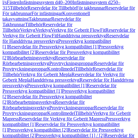
l/s
Fästen
Infästningssystem d40–200
Infästningssystem d250–
315
Tillbehör
Reservdelar för Tillbehör
För takbrunnar
Reservdelar för
För takbrunnar
För infästningar
Konventionell
takavvattning
Takbrunnar
Reservdelar för
Takbrunnar
Tillbehör
Reservdelar för
Tillbehör
Verktyg
Verktyg
Verktyg för Geberit FlowFit
Reservdelar för
Verktyg för Geberit FlowFit
Handdrivna pressverktyg
Reservdelar
för Handdrivna pressverktyg
Pressverktyg kompatibilitet
[1]
Reservdelar för Pressverktyg kompatibilitet [1]
Pressverktyg
kompatibilitet [2]
Reservdelar för Pressverktyg kompatibilitet
[2]
Rörbearbetningsverktyg
Reservdelar för
Rörbearbetningsverktyg
Provtryckningsproppar
Reservdelar för
Provtryckningsproppar
Kontrollmedel
Tillbehör
Reservdelar för
Tillbehör
Verktyg för Geberit Mepla
Reservdelar för Verktyg för
Geberit Mepla
Handdrivna pressverktyg
Reservdelar för Handdrivna
pressverktyg
Pressverktyg kompatibilitet [1]
Reservdelar för
Pressverktyg kompatibilitet [1]
Pressverktyg kompatibilitet
[2]
Reservdelar för Pressverktyg kompatibilitet
[2]
Rörbearbetningsverktyg
Reservdelar för
Rörbearbetningsverktyg
Provtryckningsproppar
Reservdelar för
Provtryckningsproppar
Kontrollmedel
Tillbehör
Verktyg för Geberit
Mapress
Reservdelar för Verktyg för Geberit Mapress
Pressverktyg
kompatibilitet [1]
Reservdelar för Pressverktyg kompatibilitet
[1]
Pressverktyg kompatibilitet [2]
Reservdelar för Pressverktyg
kompatibilitet [2]
Pressverktyg kompatibilitet [1] / [2]
Reservdelar för