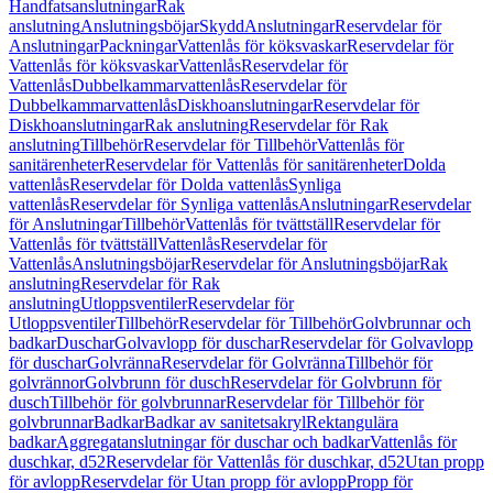
Handfatsanslutningar
Rak
anslutning
Anslutningsböjar
Skydd
Anslutningar
Reservdelar för
Anslutningar
Packningar
Vattenlås för köksvaskar
Reservdelar för
Vattenlås för köksvaskar
Vattenlås
Reservdelar för
Vattenlås
Dubbelkammarvattenlås
Reservdelar för
Dubbelkammarvattenlås
Diskhoanslutningar
Reservdelar för
Diskhoanslutningar
Rak anslutning
Reservdelar för Rak
anslutning
Tillbehör
Reservdelar för Tillbehör
Vattenlås för
sanitärenheter
Reservdelar för Vattenlås för sanitärenheter
Dolda
vattenlås
Reservdelar för Dolda vattenlås
Synliga
vattenlås
Reservdelar för Synliga vattenlås
Anslutningar
Reservdelar
för Anslutningar
Tillbehör
Vattenlås för tvättställ
Reservdelar för
Vattenlås för tvättställ
Vattenlås
Reservdelar för
Vattenlås
Anslutningsböjar
Reservdelar för Anslutningsböjar
Rak
anslutning
Reservdelar för Rak
anslutning
Utloppsventiler
Reservdelar för
Utloppsventiler
Tillbehör
Reservdelar för Tillbehör
Golvbrunnar och
badkar
Duschar
Golvavlopp för duschar
Reservdelar för Golvavlopp
för duschar
Golvränna
Reservdelar för Golvränna
Tillbehör för
golvrännor
Golvbrunn för dusch
Reservdelar för Golvbrunn för
dusch
Tillbehör för golvbrunnar
Reservdelar för Tillbehör för
golvbrunnar
Badkar
Badkar av sanitetsakryl
Rektangulära
badkar
Aggregatanslutningar för duschar och badkar
Vattenlås för
duschkar, d52
Reservdelar för Vattenlås för duschkar, d52
Utan propp
för avlopp
Reservdelar för Utan propp för avlopp
Propp för