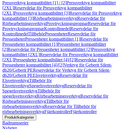
Pressverktyg kompatibilitet [1] / [2]
Pressverktyg kompatibilitet
[2XL]
Reservdelar för Pressverktyg kompatibilitet
[2XL]
Pressverktyg kompatibilitet [3]
Reservdelar för Pressverktyg
kompatibilitet [3]
Rörbearbetningsverktyg
Reservdelar för
Rörbearbetningsverktyg
Provtryckningsproppar
Reservdelar för
Provtryckningsproppar
Kontrollmedel
Reservdelar för
Kontrollmedel
Tillbehör
Pressenheter
Reservdelar för
Pressenheter
Pressenheter kompatibilitet [1]
Reservdelar för
Pressenheter kompatibilitet [1]
Pressenheter kompatibilitet
[2]
Reservdelar för Pressenheter kompatibilitet [2]
Pressverktyg
kompatibilitet [2XL]
Reservdelar för Pressverktyg kompatibilitet
[2XL]
Pressenheter kompatibilitet [4]/[2]
Reservdelar för
Pressenheter kompatibilitet [4]/[2]
Verktyg för Geberit Silent-
db20/Geberit PE
Reservdelar för Verktyg för Geberit Silent-
db20/Geberit PE
Elsvetsverktyg
Reservdelar för
Elsvetsverktyg
Tillbehör för
Elsvetsverktyg
Spegelsvetsverktyg
Reservdelar för
Spegelsvetsverktyg
Tillbehör för
spegelsvetsverktyg
Rörbearbetningsverktyg
Reservdelar för
Rörbearbetningsverktyg
Tillbehör för
rörbearbetningsverktyg
Reservdelar för Tillbehör för
rörbearbetningsverktyg
Fjärrkontroller
Fjärrkontroller
Produktkategorier
Badrumsserier
Nyheter