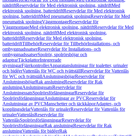
nätdrift
Reservdelar för Med elektronisk spolning, nätdrift
Med
elektronisk spolning, batteridrift
Reservdelar för Med elektronisk
spolning, batteridrift
Med pneumatisk spolning
Reservdelar för Med
pneumatisk spolning
Väggmontage
Reservdelar för
Väggmontage
Med elektronisk spolning, nätdrift
Reservdelar för Med
elektronisk spolning, nätdrift
Med elektronisk spolning,
batteridrift
Reservdelar för Med elektronisk spolning,
batteridrift
Tillbehör
Reservdelar för Tillbehör
Installations- och
ombyggnadssatser
Reservdelar för Installations- och
ombyggnadssatser
Spolrör, spolrörsböjar och
adaptrar
Täckplattor
Integrerade
styrningar
Fjärrkontroller
Apparatanslutningar för toaletter, urinaler
och bidéer
Vattenlås för WC och tvättställ
Reservdelar för Vattenlås
för WC och tvättställ
Anslutningsböjar
Reservdelar för
Anslutningsböjar
Rak anslutning
Reservdelar för Rak
anslutning
Anslutningssats
Reservdelar för
Anslutningssats
Spolrörsförlängningar
Reservdelar för
Spolrörsförlängningar
Anslutningar av PVC
Reservdelar för
Anslutningar av PVC
Manschetter och täckkåpor
Adapter- och
kopplingsdelar
Vattenlås för urinaler
Reservdelar för Vattenlås för
urinaler
Vattenlås
Reservdelar för
Vattenlås
Spolrörsförlängningar
Reservdelar för
Spolrörsförlängningar
Rak anslutning
Reservdelar för Rak
anslutning
Vattenlås för bidéer
Rak