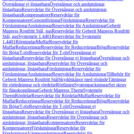
Övergångar ej löstagbara
Övergångar och anslutningar,
löstagbara
Reservdelar för Övergångar och anslutningar,
löstagbara
Kompensatorer
Reservdelar för
Kompensatorer
Genomföringar
Förslutningar
Reservdelar för
Förslutningar
Anslutningar
Reservdelar för Anslutningar
Geberit
Mapress Rostfritt Stål, gas
Reservdelar för Geberit Mapress Rostfritt
Stål, gas
Systemrör 1.4401
Reservdelar för Systemrör
1.4401
Rörnipplar
Muffar
Reservdelar för
Muffar
Reduceringar
Reservdelar för Reduceringar
Böjar
Reservdelar
för Böjar
T-rör
Reservdelar för T-rör
Övergångar ej
löstagbara
Reservdelar för Övergångar ej löstagbara
Övergångar och
anslutningar, löstagbara
Reservdelar för Övergångar och
anslutningar, löstagbara
Förslutningar
Reservdelar för
Förslutningar
Anslutningar
Reservdelar för Anslutningar
Tillbehör för
Geberit Mapress Rostfritt Stål
Skyddskåpor med rörände
Tätningar
för rörledningar och rördelar
Rörfästen
Systempackningar
Set skruv
för flänskopplingar
Geberit Mapress Therm
Systemrör
Therm
Rördelar
Reservdelar för Rördelar
Muffar
Reservdelar för
Muffar
Reduceringar
Reservdelar för Reduceringar
Böjar
Reservdelar
för Böjar
T-rör
Reservdelar för T-rör
Övergångar ej
löstagbara
Reservdelar för Övergångar ej löstagbara
Övergångar och
anslutningar, löstagbara
Reservdelar för Övergångar och
anslutningar, löstagbara
Kompensatorer
Reservdelar för
Kompensatorer
Förslutningar
Reservdelar för
Förslutningar
Värmeanslutningar
Reservdelar för