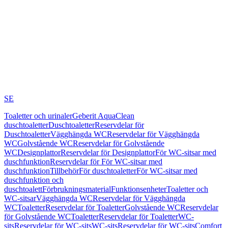
SE
Toaletter och urinaler
Geberit AquaClean
duschtoaletter
Duschtoaletter
Reservdelar för
Duschtoaletter
Vägghängda WC
Reservdelar för Vägghängda
WC
Golvstående WC
Reservdelar för Golvstående
WC
Designplattor
Reservdelar för Designplattor
För WC-sitsar med
duschfunktion
Reservdelar för För WC-sitsar med
duschfunktion
Tillbehör
För duschtoaletter
För WC-sitsar med
duschfunktion och
duschtoalett
Förbrukningsmaterial
Funktionsenheter
Toaletter och
WC-sitsar
Vägghängda WC
Reservdelar för Vägghängda
WC
Toaletter
Reservdelar för Toaletter
Golvstående WC
Reservdelar
för Golvstående WC
Toaletter
Reservdelar för Toaletter
WC-
sits
Reservdelar för WC-sits
WC-sits
Reservdelar för WC-sits
Comfort