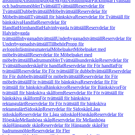
anslutning
Anslutningsböjar
Skydd
Anslutningar
Packningar
Tvättställ
och badrumsmöbler
Tvättställ
Tvättställ
Reservdelar för
Tvättställ
Dubbeltvättställ
Möbeltvättställ
Reservdelar för
Möbeltvättställ
Tvättställ för bänkskiva
Reservdelar för Tvättställ för
bänkskiva
Handfat
Reservdelar för
Handfat
Hörnhandfat
Halvinbyggda tvättställ
Reservdelar för
Halvinbyggda
tvättställ
Inbyggnadstvättställ
Underbyggnadstvättställ
Reservdelar för
Underbyggnadstvättställ
Tillbehör
Propp för
avlopp
Infästningsmaterial
Möbelpaket
Möbelpaket med
möbeltvättställ
Reservdelar för Möbelpaket med
möbeltvättställ
Badrumsmöbler
Tvättställsunderskåp
Reservdelar för
Tvättställsunderskåp
För handfat
Reservdelar för För handfat
För
tvättställ
Reservdelar för För tvättställ
För dubbeltvättställ
Reservdelar
för För dubbeltvättställ
För möbeltvättställ
Reservdelar för För
möbeltvättställ
För tvättställ för bänkskiva
Reservdelar för För
tvättställ för bänkskiva
Bänkskivor
Reservdelar för Bänkskivor
För
tvättställ för bänkskiva skålform
Reservdelar för För tvättställ för
bänkskiva skålform
För tvättställ för bänkskiva
rektangulärt
Reservdelar för För tvättställ för bänkskiva
rektangulärt
Sidoskåp
Reservdelar för Sidoskåp
Låga
sidoskåp
Reservdelar för Låga sidoskåp
Högskåp
Reservdelar för
Högskåp
Mellanhöga skåp
Reservdelar för Mellanhöga
skåp
Hängande skåp
Reservdelar för Hängande skåp
Fler
badrumsmöbler
Reservdelar för Fler