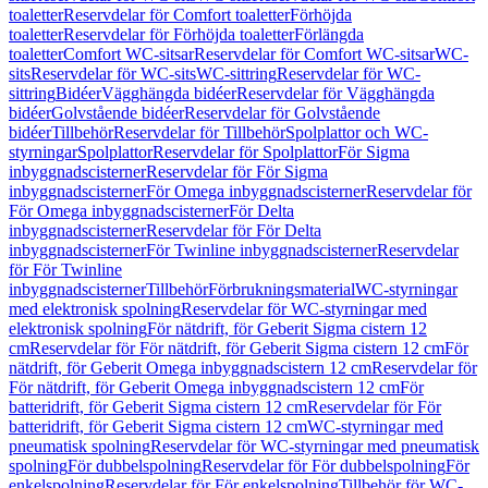
toaletter
Reservdelar för Comfort toaletter
Förhöjda
toaletter
Reservdelar för Förhöjda toaletter
Förlängda
toaletter
Comfort WC-sitsar
Reservdelar för Comfort WC-sitsar
WC-
sits
Reservdelar för WC-sits
WC-sittring
Reservdelar för WC-
sittring
Bidéer
Vägghängda bidéer
Reservdelar för Vägghängda
bidéer
Golvstående bidéer
Reservdelar för Golvstående
bidéer
Tillbehör
Reservdelar för Tillbehör
Spolplattor och WC-
styrningar
Spolplattor
Reservdelar för Spolplattor
För Sigma
inbyggnadscisterner
Reservdelar för För Sigma
inbyggnadscisterner
För Omega inbyggnadscisterner
Reservdelar för
För Omega inbyggnadscisterner
För Delta
inbyggnadscisterner
Reservdelar för För Delta
inbyggnadscisterner
För Twinline inbyggnadscisterner
Reservdelar
för För Twinline
inbyggnadscisterner
Tillbehör
Förbrukningsmaterial
WC-styrningar
med elektronisk spolning
Reservdelar för WC-styrningar med
elektronisk spolning
För nätdrift, för Geberit Sigma cistern 12
cm
Reservdelar för För nätdrift, för Geberit Sigma cistern 12 cm
För
nätdrift, för Geberit Omega inbyggnadscistern 12 cm
Reservdelar för
För nätdrift, för Geberit Omega inbyggnadscistern 12 cm
För
batteridrift, för Geberit Sigma cistern 12 cm
Reservdelar för För
batteridrift, för Geberit Sigma cistern 12 cm
WC-styrningar med
pneumatisk spolning
Reservdelar för WC-styrningar med pneumatisk
spolning
För dubbelspolning
Reservdelar för För dubbelspolning
För
enkelspolning
Reservdelar för För enkelspolning
Tillbehör för WC-