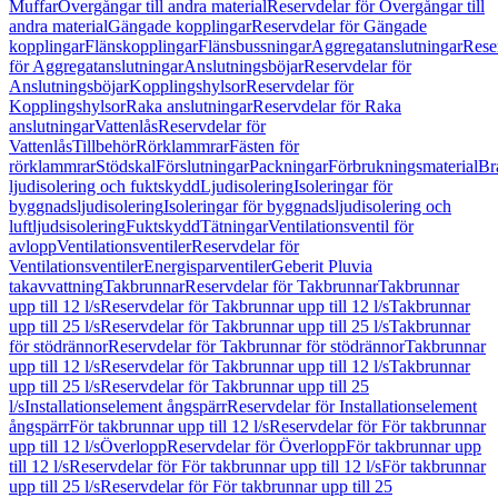
Muffar
Övergångar till andra material
Reservdelar för Övergångar till
andra material
Gängade kopplingar
Reservdelar för Gängade
kopplingar
Flänskopplingar
Flänsbussningar
Aggregatanslutningar
Rese
för Aggregatanslutningar
Anslutningsböjar
Reservdelar för
Anslutningsböjar
Kopplingshylsor
Reservdelar för
Kopplingshylsor
Raka anslutningar
Reservdelar för Raka
anslutningar
Vattenlås
Reservdelar för
Vattenlås
Tillbehör
Rörklammrar
Fästen för
rörklammrar
Stödskal
Förslutningar
Packningar
Förbrukningsmaterial
Br
ljudisolering och fuktskydd
Ljudisolering
Isoleringar för
byggnadsljudisolering
Isoleringar för byggnadsljudisolering och
luftljudsisolering
Fuktskydd
Tätningar
Ventilationsventil för
avlopp
Ventilationsventiler
Reservdelar för
Ventilationsventiler
Energisparventiler
Geberit Pluvia
takavvattning
Takbrunnar
Reservdelar för Takbrunnar
Takbrunnar
upp till 12 l/s
Reservdelar för Takbrunnar upp till 12 l/s
Takbrunnar
upp till 25 l/s
Reservdelar för Takbrunnar upp till 25 l/s
Takbrunnar
för stödrännor
Reservdelar för Takbrunnar för stödrännor
Takbrunnar
upp till 12 l/s
Reservdelar för Takbrunnar upp till 12 l/s
Takbrunnar
upp till 25 l/s
Reservdelar för Takbrunnar upp till 25
l/s
Installationselement ångspärr
Reservdelar för Installationselement
ångspärr
För takbrunnar upp till 12 l/s
Reservdelar för För takbrunnar
upp till 12 l/s
Överlopp
Reservdelar för Överlopp
För takbrunnar upp
till 12 l/s
Reservdelar för För takbrunnar upp till 12 l/s
För takbrunnar
upp till 25 l/s
Reservdelar för För takbrunnar upp till 25