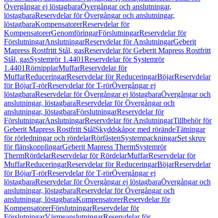
Övergångar ej löstagbara
Övergångar och anslutningar,
löstagbara
Reservdelar för Övergångar och anslutningar,
löstagbara
Kompensatorer
Reservdelar för
Kompensatorer
Genomföringar
Förslutningar
Reservdelar för
Förslutningar
Anslutningar
Reservdelar för Anslutningar
Geberit
Mapress Rostfritt Stål, gas
Reservdelar för Geberit Mapress Rostfritt
Stål, gas
Systemrör 1.4401
Reservdelar för Systemrör
1.4401
Rörnipplar
Muffar
Reservdelar för
Muffar
Reduceringar
Reservdelar för Reduceringar
Böjar
Reservdelar
för Böjar
T-rör
Reservdelar för T-rör
Övergångar ej
löstagbara
Reservdelar för Övergångar ej löstagbara
Övergångar och
anslutningar, löstagbara
Reservdelar för Övergångar och
anslutningar, löstagbara
Förslutningar
Reservdelar för
Förslutningar
Anslutningar
Reservdelar för Anslutningar
Tillbehör för
Geberit Mapress Rostfritt Stål
Skyddskåpor med rörände
Tätningar
för rörledningar och rördelar
Rörfästen
Systempackningar
Set skruv
för flänskopplingar
Geberit Mapress Therm
Systemrör
Therm
Rördelar
Reservdelar för Rördelar
Muffar
Reservdelar för
Muffar
Reduceringar
Reservdelar för Reduceringar
Böjar
Reservdelar
för Böjar
T-rör
Reservdelar för T-rör
Övergångar ej
löstagbara
Reservdelar för Övergångar ej löstagbara
Övergångar och
anslutningar, löstagbara
Reservdelar för Övergångar och
anslutningar, löstagbara
Kompensatorer
Reservdelar för
Kompensatorer
Förslutningar
Reservdelar för
Förslutningar
Värmeanslutningar
Reservdelar för