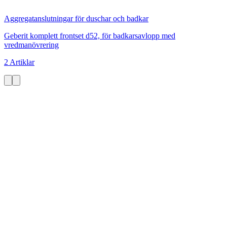
Aggregatanslutningar för duschar och badkar
Geberit komplett frontset d52, för badkarsavlopp med
vredmanövrering
2 Artiklar