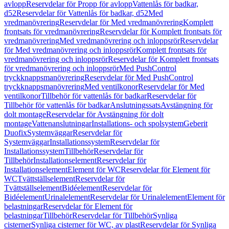
avlopp
Reservdelar för Propp för avlopp
Vattenlås för badkar,
d52
Reservdelar för Vattenlås för badkar, d52
Med
vredmanövrering
Reservdelar för Med vredmanövrering
Komplett
frontsats för vredmanövrering
Reservdelar för Komplett frontsats för
vredmanövrering
Med vredmanövrering och inloppsrör
Reservdelar
för Med vredmanövrering och inloppsrör
Komplett frontsats för
vredmanövrering och inloppsrör
Reservdelar för Komplett frontsats
för vredmanövrering och inloppsrör
Med PushControl
tryckknappsmanövrering
Reservdelar för Med PushControl
tryckknappsmanövrering
Med ventilkonor
Reservdelar för Med
ventilkonor
Tillbehör för vattenlås för badkar
Reservdelar för
Tillbehör för vattenlås för badkar
Anslutningssats
Avstängning för
dolt montage
Reservdelar för Avstängning för dolt
montage
Vattenanslutningar
Installations- och spolsystem
Geberit
Duofix
Systemväggar
Reservdelar för
Systemväggar
Installationssystem
Reservdelar för
Installationssystem
Tillbehör
Reservdelar för
Tillbehör
Installationselement
Reservdelar för
Installationselement
Element för WC
Reservdelar för Element för
WC
Tvättställselement
Reservdelar för
Tvättställselement
Bidéelement
Reservdelar för
Bidéelement
Urinalelement
Reservdelar för Urinalelement
Element för
belastningar
Reservdelar för Element för
belastningar
Tillbehör
Reservdelar för Tillbehör
Synliga
cisterner
Synliga cisterner för WC, av plast
Reservdelar för Synliga