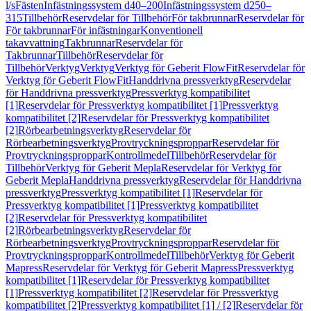
l/s
Fästen
Infästningssystem d40–200
Infästningssystem d250–
315
Tillbehör
Reservdelar för Tillbehör
För takbrunnar
Reservdelar för
För takbrunnar
För infästningar
Konventionell
takavvattning
Takbrunnar
Reservdelar för
Takbrunnar
Tillbehör
Reservdelar för
Tillbehör
Verktyg
Verktyg
Verktyg för Geberit FlowFit
Reservdelar för
Verktyg för Geberit FlowFit
Handdrivna pressverktyg
Reservdelar
för Handdrivna pressverktyg
Pressverktyg kompatibilitet
[1]
Reservdelar för Pressverktyg kompatibilitet [1]
Pressverktyg
kompatibilitet [2]
Reservdelar för Pressverktyg kompatibilitet
[2]
Rörbearbetningsverktyg
Reservdelar för
Rörbearbetningsverktyg
Provtryckningsproppar
Reservdelar för
Provtryckningsproppar
Kontrollmedel
Tillbehör
Reservdelar för
Tillbehör
Verktyg för Geberit Mepla
Reservdelar för Verktyg för
Geberit Mepla
Handdrivna pressverktyg
Reservdelar för Handdrivna
pressverktyg
Pressverktyg kompatibilitet [1]
Reservdelar för
Pressverktyg kompatibilitet [1]
Pressverktyg kompatibilitet
[2]
Reservdelar för Pressverktyg kompatibilitet
[2]
Rörbearbetningsverktyg
Reservdelar för
Rörbearbetningsverktyg
Provtryckningsproppar
Reservdelar för
Provtryckningsproppar
Kontrollmedel
Tillbehör
Verktyg för Geberit
Mapress
Reservdelar för Verktyg för Geberit Mapress
Pressverktyg
kompatibilitet [1]
Reservdelar för Pressverktyg kompatibilitet
[1]
Pressverktyg kompatibilitet [2]
Reservdelar för Pressverktyg
kompatibilitet [2]
Pressverktyg kompatibilitet [1] / [2]
Reservdelar för