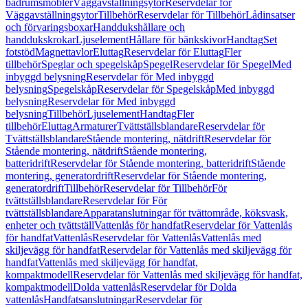
badrumsmöbler
Väggavställningsytor
Reservdelar för
Väggavställningsytor
Tillbehör
Reservdelar för Tillbehör
Lådinsatser
och förvaringsboxar
Handdukshållare och
handdukskrokar
Ljuselement
Hållare för bänkskivor
Handtag
Set
fotstöd
Magnettavlor
Eluttag
Reservdelar för Eluttag
Fler
tillbehör
Speglar och spegelskåp
Spegel
Reservdelar för Spegel
Med
inbyggd belysning
Reservdelar för Med inbyggd
belysning
Spegelskåp
Reservdelar för Spegelskåp
Med inbyggd
belysning
Reservdelar för Med inbyggd
belysning
Tillbehör
Ljuselement
Handtag
Fler
tillbehör
Eluttag
Armaturer
Tvättställsblandare
Reservdelar för
Tvättställsblandare
Stående montering, nätdrift
Reservdelar för
Stående montering, nätdrift
Stående montering,
batteridrift
Reservdelar för Stående montering, batteridrift
Stående
montering, generatordrift
Reservdelar för Stående montering,
generatordrift
Tillbehör
Reservdelar för Tillbehör
För
tvättställsblandare
Reservdelar för För
tvättställsblandare
Apparatanslutningar för tvättområde, köksvask,
enheter och tvättställ
Vattenlås för handfat
Reservdelar för Vattenlås
för handfat
Vattenlås
Reservdelar för Vattenlås
Vattenlås med
skiljevägg för handfat
Reservdelar för Vattenlås med skiljevägg för
handfat
Vattenlås med skiljevägg för handfat,
kompaktmodell
Reservdelar för Vattenlås med skiljevägg för handfat,
kompaktmodell
Dolda vattenlås
Reservdelar för Dolda
vattenlås
Handfatsanslutningar
Reservdelar för