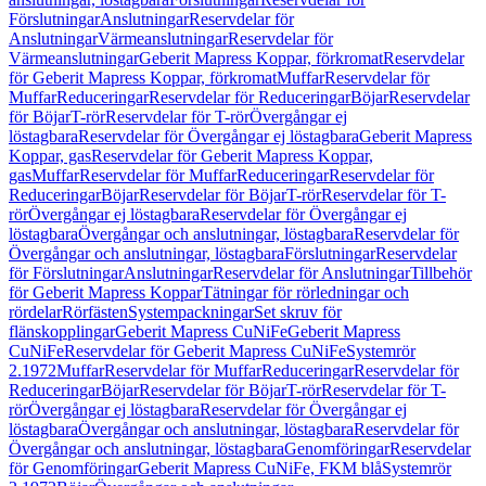
Förslutningar
Anslutningar
Reservdelar för
Anslutningar
Värmeanslutningar
Reservdelar för
Värmeanslutningar
Geberit Mapress Koppar, förkromat
Reservdelar
för Geberit Mapress Koppar, förkromat
Muffar
Reservdelar för
Muffar
Reduceringar
Reservdelar för Reduceringar
Böjar
Reservdelar
för Böjar
T-rör
Reservdelar för T-rör
Övergångar ej
löstagbara
Reservdelar för Övergångar ej löstagbara
Geberit Mapress
Koppar, gas
Reservdelar för Geberit Mapress Koppar,
gas
Muffar
Reservdelar för Muffar
Reduceringar
Reservdelar för
Reduceringar
Böjar
Reservdelar för Böjar
T-rör
Reservdelar för T-
rör
Övergångar ej löstagbara
Reservdelar för Övergångar ej
löstagbara
Övergångar och anslutningar, löstagbara
Reservdelar för
Övergångar och anslutningar, löstagbara
Förslutningar
Reservdelar
för Förslutningar
Anslutningar
Reservdelar för Anslutningar
Tillbehör
för Geberit Mapress Koppar
Tätningar för rörledningar och
rördelar
Rörfästen
Systempackningar
Set skruv för
flänskopplingar
Geberit Mapress CuNiFe
Geberit Mapress
CuNiFe
Reservdelar för Geberit Mapress CuNiFe
Systemrör
2.1972
Muffar
Reservdelar för Muffar
Reduceringar
Reservdelar för
Reduceringar
Böjar
Reservdelar för Böjar
T-rör
Reservdelar för T-
rör
Övergångar ej löstagbara
Reservdelar för Övergångar ej
löstagbara
Övergångar och anslutningar, löstagbara
Reservdelar för
Övergångar och anslutningar, löstagbara
Genomföringar
Reservdelar
för Genomföringar
Geberit Mapress CuNiFe, FKM blå
Systemrör