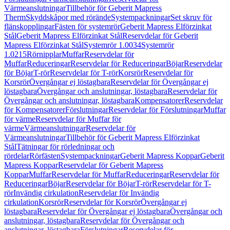
Värmeanslutningar
Tillbehör för Geberit Mapress
Therm
Skyddskåpor med rörände
Systempackningar
Set skruv för
flänskopplingar
Fästen för systemrör
Geberit Mapress Elförzinkat
Stål
Geberit Mapress Elförzinkat Stål
Reservdelar för Geberit
Mapress Elförzinkat Stål
Systemrör 1.0034
Systemrör
1.0215
Rörnipplar
Muffar
Reservdelar för
Muffar
Reduceringar
Reservdelar för Reduceringar
Böjar
Reservdelar
för Böjar
T-rör
Reservdelar för T-rör
Korsrör
Reservdelar för
Korsrör
Övergångar ej löstagbara
Reservdelar för Övergångar ej
löstagbara
Övergångar och anslutningar, löstagbara
Reservdelar för
Övergångar och anslutningar, löstagbara
Kompensatorer
Reservdelar
för Kompensatorer
Förslutningar
Reservdelar för Förslutningar
Muffar
för värme
Reservdelar för Muffar för
värme
Värmeanslutningar
Reservdelar för
Värmeanslutningar
Tillbehör för Geberit Mapress Elförzinkat
Stål
Tätningar för rörledningar och
rördelar
Rörfästen
Systempackningar
Geberit Mapress Koppar
Geberit
Mapress Koppar
Reservdelar för Geberit Mapress
Koppar
Muffar
Reservdelar för Muffar
Reduceringar
Reservdelar för
Reduceringar
Böjar
Reservdelar för Böjar
T-rör
Reservdelar för T-
rör
Invändig cirkulation
Reservdelar för Invändig
cirkulation
Korsrör
Reservdelar för Korsrör
Övergångar ej
löstagbara
Reservdelar för Övergångar ej löstagbara
Övergångar och
anslutningar, löstagbara
Reservdelar för Övergångar och
anslutningar, löstagbara
Förslutningar
Reservdelar för