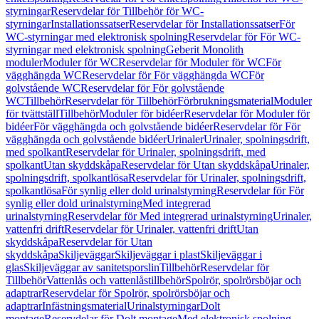
styrningar
Reservdelar för Tillbehör för WC-
styrningar
Installationssatser
Reservdelar för Installationssatser
För
WC-styrningar med elektronisk spolning
Reservdelar för För WC-
styrningar med elektronisk spolning
Geberit Monolith
moduler
Moduler för WC
Reservdelar för Moduler för WC
För
vägghängda WC
Reservdelar för För vägghängda WC
För
golvstående WC
Reservdelar för För golvstående
WC
Tillbehör
Reservdelar för Tillbehör
Förbrukningsmaterial
Moduler
för tvättställ
Tillbehör
Moduler för bidéer
Reservdelar för Moduler för
bidéer
För vägghängda och golvstående bidéer
Reservdelar för För
vägghängda och golvstående bidéer
Urinaler
Urinaler, spolningsdrift,
med spolkant
Reservdelar för Urinaler, spolningsdrift, med
spolkant
Utan skyddskåpa
Reservdelar för Utan skyddskåpa
Urinaler,
spolningsdrift, spolkantlösa
Reservdelar för Urinaler, spolningsdrift,
spolkantlösa
För synlig eller dold urinalstyrning
Reservdelar för För
synlig eller dold urinalstyrning
Med integrerad
urinalstyrning
Reservdelar för Med integrerad urinalstyrning
Urinaler,
vattenfri drift
Reservdelar för Urinaler, vattenfri drift
Utan
skyddskåpa
Reservdelar för Utan
skyddskåpa
Skiljeväggar
Skiljeväggar i plast
Skiljeväggar i
glas
Skiljeväggar av sanitetsporslin
Tillbehör
Reservdelar för
Tillbehör
Vattenlås och vattenlåstillbehör
Spolrör, spolrörsböjar och
adaptrar
Reservdelar för Spolrör, spolrörsböjar och
adaptrar
Infästningsmaterial
Urinalstyrningar
Dolt
montage
Reservdelar för Dolt montage
Med elektronisk spolning,