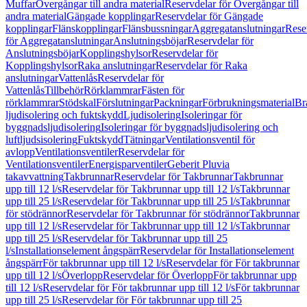
Muffar
Övergångar till andra material
Reservdelar för Övergångar till
andra material
Gängade kopplingar
Reservdelar för Gängade
kopplingar
Flänskopplingar
Flänsbussningar
Aggregatanslutningar
Rese
för Aggregatanslutningar
Anslutningsböjar
Reservdelar för
Anslutningsböjar
Kopplingshylsor
Reservdelar för
Kopplingshylsor
Raka anslutningar
Reservdelar för Raka
anslutningar
Vattenlås
Reservdelar för
Vattenlås
Tillbehör
Rörklammrar
Fästen för
rörklammrar
Stödskal
Förslutningar
Packningar
Förbrukningsmaterial
Br
ljudisolering och fuktskydd
Ljudisolering
Isoleringar för
byggnadsljudisolering
Isoleringar för byggnadsljudisolering och
luftljudsisolering
Fuktskydd
Tätningar
Ventilationsventil för
avlopp
Ventilationsventiler
Reservdelar för
Ventilationsventiler
Energisparventiler
Geberit Pluvia
takavvattning
Takbrunnar
Reservdelar för Takbrunnar
Takbrunnar
upp till 12 l/s
Reservdelar för Takbrunnar upp till 12 l/s
Takbrunnar
upp till 25 l/s
Reservdelar för Takbrunnar upp till 25 l/s
Takbrunnar
för stödrännor
Reservdelar för Takbrunnar för stödrännor
Takbrunnar
upp till 12 l/s
Reservdelar för Takbrunnar upp till 12 l/s
Takbrunnar
upp till 25 l/s
Reservdelar för Takbrunnar upp till 25
l/s
Installationselement ångspärr
Reservdelar för Installationselement
ångspärr
För takbrunnar upp till 12 l/s
Reservdelar för För takbrunnar
upp till 12 l/s
Överlopp
Reservdelar för Överlopp
För takbrunnar upp
till 12 l/s
Reservdelar för För takbrunnar upp till 12 l/s
För takbrunnar
upp till 25 l/s
Reservdelar för För takbrunnar upp till 25