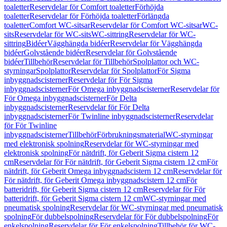
toaletter
Reservdelar för Comfort toaletter
Förhöjda
toaletter
Reservdelar för Förhöjda toaletter
Förlängda
toaletter
Comfort WC-sitsar
Reservdelar för Comfort WC-sitsar
WC-
sits
Reservdelar för WC-sits
WC-sittring
Reservdelar för WC-
sittring
Bidéer
Vägghängda bidéer
Reservdelar för Vägghängda
bidéer
Golvstående bidéer
Reservdelar för Golvstående
bidéer
Tillbehör
Reservdelar för Tillbehör
Spolplattor och WC-
styrningar
Spolplattor
Reservdelar för Spolplattor
För Sigma
inbyggnadscisterner
Reservdelar för För Sigma
inbyggnadscisterner
För Omega inbyggnadscisterner
Reservdelar för
För Omega inbyggnadscisterner
För Delta
inbyggnadscisterner
Reservdelar för För Delta
inbyggnadscisterner
För Twinline inbyggnadscisterner
Reservdelar
för För Twinline
inbyggnadscisterner
Tillbehör
Förbrukningsmaterial
WC-styrningar
med elektronisk spolning
Reservdelar för WC-styrningar med
elektronisk spolning
För nätdrift, för Geberit Sigma cistern 12
cm
Reservdelar för För nätdrift, för Geberit Sigma cistern 12 cm
För
nätdrift, för Geberit Omega inbyggnadscistern 12 cm
Reservdelar för
För nätdrift, för Geberit Omega inbyggnadscistern 12 cm
För
batteridrift, för Geberit Sigma cistern 12 cm
Reservdelar för För
batteridrift, för Geberit Sigma cistern 12 cm
WC-styrningar med
pneumatisk spolning
Reservdelar för WC-styrningar med pneumatisk
spolning
För dubbelspolning
Reservdelar för För dubbelspolning
För
enkelspolning
Reservdelar för För enkelspolning
Tillbehör för WC-