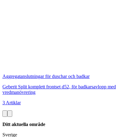
Aggregatanslutningar för duschar och badkar
Geberit Split komplett frontset d52, för badkarsavlopp med
vredmanövrering
3 Artiklar
Ditt aktuella område
Sverige