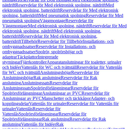
nätdrift
Reservdelar för Med elektronisk spolning, nätdrift
Med
elektronisk spolning, batteridrift
Reservdelar för Med elektronisk
spolning, batteridrift
Med pneumatisk spolning
Reservdelar för Med
pneumatisk spolning
Väggmontage
Reservdelar för
Väggmontage
Med elektronisk spolning, nätdrift
Reservdelar för Med
elektronisk spolning, nätdrift
Med elektronisk spolning,
batteridrift
Reservdelar för Med elektronisk spolning,
batteridrift
Tillbehör
Reservdelar för Tillbehör
Installations- och
ombyggnadssatser
Reservdelar för Installations- och
ombyggnadssatser
Spolrör, spolrörsböjar och
adaptrar
Täckplattor
Integrerade
styrningar
Fjärrkontroller
Apparatanslutningar för toaletter, urinaler
och bidéer
Vattenlås för WC och tvättställ
Reservdelar för Vattenlås
för WC och tvättställ
Anslutningsböjar
Reservdelar för
Anslutningsböjar
Rak anslutning
Reservdelar för Rak
anslutning
Anslutningssats
Reservdelar för
Anslutningssats
Spolrörsförlängningar
Reservdelar för
Spolrörsförlängningar
Anslutningar av PVC
Reservdelar för
Anslutningar av PVC
Manschetter och täckkåpor
Adapter- och
kopplingsdelar
Vattenlås för urinaler
Reservdelar för Vattenlås för
urinaler
Vattenlås
Reservdelar för
Vattenlås
Spolrörsförlängningar
Reservdelar för
Spolrörsförlängningar
Rak anslutning
Reservdelar för Rak
anslutning
Vattenlås för bidéer
Rak