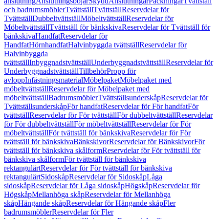
anslutning
Anslutningsböjar
Skydd
Anslutningar
Packningar
Tvättställ
och badrumsmöbler
Tvättställ
Tvättställ
Reservdelar för
Tvättställ
Dubbeltvättställ
Möbeltvättställ
Reservdelar för
Möbeltvättställ
Tvättställ för bänkskiva
Reservdelar för Tvättställ för
bänkskiva
Handfat
Reservdelar för
Handfat
Hörnhandfat
Halvinbyggda tvättställ
Reservdelar för
Halvinbyggda
tvättställ
Inbyggnadstvättställ
Underbyggnadstvättställ
Reservdelar för
Underbyggnadstvättställ
Tillbehör
Propp för
avlopp
Infästningsmaterial
Möbelpaket
Möbelpaket med
möbeltvättställ
Reservdelar för Möbelpaket med
möbeltvättställ
Badrumsmöbler
Tvättställsunderskåp
Reservdelar för
Tvättställsunderskåp
För handfat
Reservdelar för För handfat
För
tvättställ
Reservdelar för För tvättställ
För dubbeltvättställ
Reservdelar
för För dubbeltvättställ
För möbeltvättställ
Reservdelar för För
möbeltvättställ
För tvättställ för bänkskiva
Reservdelar för För
tvättställ för bänkskiva
Bänkskivor
Reservdelar för Bänkskivor
För
tvättställ för bänkskiva skålform
Reservdelar för För tvättställ för
bänkskiva skålform
För tvättställ för bänkskiva
rektangulärt
Reservdelar för För tvättställ för bänkskiva
rektangulärt
Sidoskåp
Reservdelar för Sidoskåp
Låga
sidoskåp
Reservdelar för Låga sidoskåp
Högskåp
Reservdelar för
Högskåp
Mellanhöga skåp
Reservdelar för Mellanhöga
skåp
Hängande skåp
Reservdelar för Hängande skåp
Fler
badrumsmöbler
Reservdelar för Fler