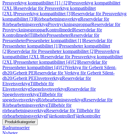
Pressverktyg kompatibilitet [1] / [2]
Pressverktyg kompatibilitet
[2XL]
Reservdelar för Pressverktyg kompatibilitet
[2XL]
Pressverktyg kompatibilitet [3]
Reservdelar för Pressverktyg
kompatibilitet [3]
Rörbearbetningsverktyg
Reservdelar för
Rörbearbetningsverktyg
Provtryckningsproppar
Reservdelar för
Provtryckningsproppar
Kontrollmedel
Reservdelar för
Kontrollmedel
Tillbehör
Pressenheter
Reservdelar för
Pressenheter
Pressenheter kompatibilitet [1]
Reservdelar för
Pressenheter kompatibilitet [1]
Pressenheter kompatibilitet
[2]
Reservdelar för Pressenheter kompatibilitet [2]
Pressverktyg
kompatibilitet [2XL]
Reservdelar för Pressverktyg kompatibilitet
[2XL]
Pressenheter kompatibilitet [4]/[2]
Reservdelar för
Pressenheter kompatibilitet [4]/[2]
Verktyg för Geberit Silent-
db20/Geberit PE
Reservdelar för Verktyg för Geberit Silent-
db20/Geberit PE
Elsvetsverktyg
Reservdelar för
Elsvetsverktyg
Tillbehör för
Elsvetsverktyg
Spegelsvetsverktyg
Reservdelar för
Spegelsvetsverktyg
Tillbehör för
spegelsvetsverktyg
Rörbearbetningsverktyg
Reservdelar för
Rörbearbetningsverktyg
Tillbehör för
rörbearbetningsverktyg
Reservdelar för Tillbehör för
rörbearbetningsverktyg
Fjärrkontroller
Fjärrkontroller
Produktkategorier
Badrumsserier
Nyheter