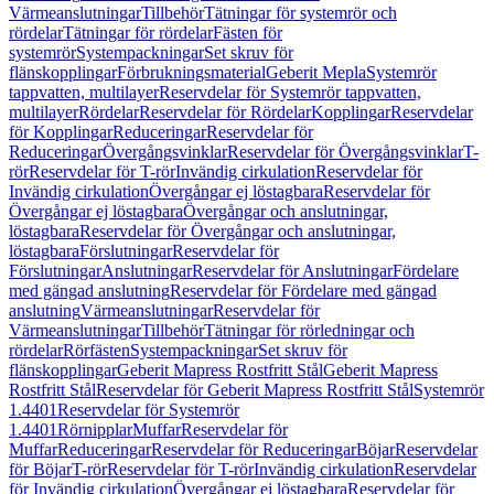
Värmeanslutningar
Tillbehör
Tätningar för systemrör och
rördelar
Tätningar för rördelar
Fästen för
systemrör
Systempackningar
Set skruv för
flänskopplingar
Förbrukningsmaterial
Geberit Mepla
Systemrör
tappvatten, multilayer
Reservdelar för Systemrör tappvatten,
multilayer
Rördelar
Reservdelar för Rördelar
Kopplingar
Reservdelar
för Kopplingar
Reduceringar
Reservdelar för
Reduceringar
Övergångsvinklar
Reservdelar för Övergångsvinklar
T-
rör
Reservdelar för T-rör
Invändig cirkulation
Reservdelar för
Invändig cirkulation
Övergångar ej löstagbara
Reservdelar för
Övergångar ej löstagbara
Övergångar och anslutningar,
löstagbara
Reservdelar för Övergångar och anslutningar,
löstagbara
Förslutningar
Reservdelar för
Förslutningar
Anslutningar
Reservdelar för Anslutningar
Fördelare
med gängad anslutning
Reservdelar för Fördelare med gängad
anslutning
Värmeanslutningar
Reservdelar för
Värmeanslutningar
Tillbehör
Tätningar för rörledningar och
rördelar
Rörfästen
Systempackningar
Set skruv för
flänskopplingar
Geberit Mapress Rostfritt Stål
Geberit Mapress
Rostfritt Stål
Reservdelar för Geberit Mapress Rostfritt Stål
Systemrör
1.4401
Reservdelar för Systemrör
1.4401
Rörnipplar
Muffar
Reservdelar för
Muffar
Reduceringar
Reservdelar för Reduceringar
Böjar
Reservdelar
för Böjar
T-rör
Reservdelar för T-rör
Invändig cirkulation
Reservdelar
för Invändig cirkulation
Övergångar ej löstagbara
Reservdelar för