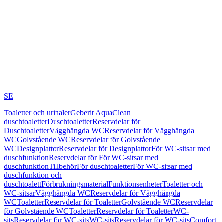
SE
Toaletter och urinaler
Geberit AquaClean
duschtoaletter
Duschtoaletter
Reservdelar för
Duschtoaletter
Vägghängda WC
Reservdelar för Vägghängda
WC
Golvstående WC
Reservdelar för Golvstående
WC
Designplattor
Reservdelar för Designplattor
För WC-sitsar med
duschfunktion
Reservdelar för För WC-sitsar med
duschfunktion
Tillbehör
För duschtoaletter
För WC-sitsar med
duschfunktion och
duschtoalett
Förbrukningsmaterial
Funktionsenheter
Toaletter och
WC-sitsar
Vägghängda WC
Reservdelar för Vägghängda
WC
Toaletter
Reservdelar för Toaletter
Golvstående WC
Reservdelar
för Golvstående WC
Toaletter
Reservdelar för Toaletter
WC-
sits
Reservdelar för WC-sits
WC-sits
Reservdelar för WC-sits
Comfort