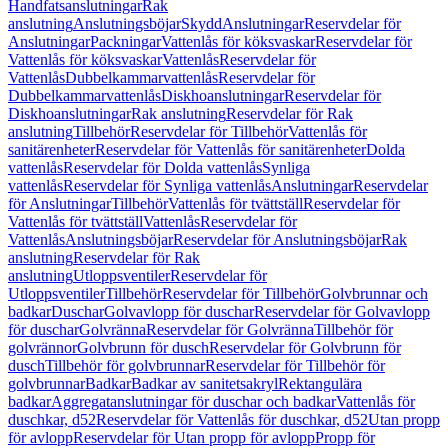
Handfatsanslutningar
Rak
anslutning
Anslutningsböjar
Skydd
Anslutningar
Reservdelar för
Anslutningar
Packningar
Vattenlås för köksvaskar
Reservdelar för
Vattenlås för köksvaskar
Vattenlås
Reservdelar för
Vattenlås
Dubbelkammarvattenlås
Reservdelar för
Dubbelkammarvattenlås
Diskhoanslutningar
Reservdelar för
Diskhoanslutningar
Rak anslutning
Reservdelar för Rak
anslutning
Tillbehör
Reservdelar för Tillbehör
Vattenlås för
sanitärenheter
Reservdelar för Vattenlås för sanitärenheter
Dolda
vattenlås
Reservdelar för Dolda vattenlås
Synliga
vattenlås
Reservdelar för Synliga vattenlås
Anslutningar
Reservdelar
för Anslutningar
Tillbehör
Vattenlås för tvättställ
Reservdelar för
Vattenlås för tvättställ
Vattenlås
Reservdelar för
Vattenlås
Anslutningsböjar
Reservdelar för Anslutningsböjar
Rak
anslutning
Reservdelar för Rak
anslutning
Utloppsventiler
Reservdelar för
Utloppsventiler
Tillbehör
Reservdelar för Tillbehör
Golvbrunnar och
badkar
Duschar
Golvavlopp för duschar
Reservdelar för Golvavlopp
för duschar
Golvränna
Reservdelar för Golvränna
Tillbehör för
golvrännor
Golvbrunn för dusch
Reservdelar för Golvbrunn för
dusch
Tillbehör för golvbrunnar
Reservdelar för Tillbehör för
golvbrunnar
Badkar
Badkar av sanitetsakryl
Rektangulära
badkar
Aggregatanslutningar för duschar och badkar
Vattenlås för
duschkar, d52
Reservdelar för Vattenlås för duschkar, d52
Utan propp
för avlopp
Reservdelar för Utan propp för avlopp
Propp för