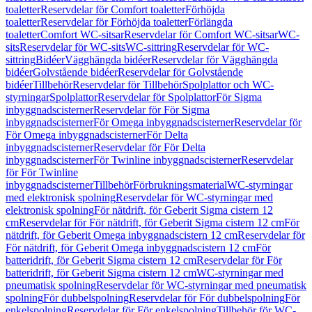
toaletter
Reservdelar för Comfort toaletter
Förhöjda
toaletter
Reservdelar för Förhöjda toaletter
Förlängda
toaletter
Comfort WC-sitsar
Reservdelar för Comfort WC-sitsar
WC-
sits
Reservdelar för WC-sits
WC-sittring
Reservdelar för WC-
sittring
Bidéer
Vägghängda bidéer
Reservdelar för Vägghängda
bidéer
Golvstående bidéer
Reservdelar för Golvstående
bidéer
Tillbehör
Reservdelar för Tillbehör
Spolplattor och WC-
styrningar
Spolplattor
Reservdelar för Spolplattor
För Sigma
inbyggnadscisterner
Reservdelar för För Sigma
inbyggnadscisterner
För Omega inbyggnadscisterner
Reservdelar för
För Omega inbyggnadscisterner
För Delta
inbyggnadscisterner
Reservdelar för För Delta
inbyggnadscisterner
För Twinline inbyggnadscisterner
Reservdelar
för För Twinline
inbyggnadscisterner
Tillbehör
Förbrukningsmaterial
WC-styrningar
med elektronisk spolning
Reservdelar för WC-styrningar med
elektronisk spolning
För nätdrift, för Geberit Sigma cistern 12
cm
Reservdelar för För nätdrift, för Geberit Sigma cistern 12 cm
För
nätdrift, för Geberit Omega inbyggnadscistern 12 cm
Reservdelar för
För nätdrift, för Geberit Omega inbyggnadscistern 12 cm
För
batteridrift, för Geberit Sigma cistern 12 cm
Reservdelar för För
batteridrift, för Geberit Sigma cistern 12 cm
WC-styrningar med
pneumatisk spolning
Reservdelar för WC-styrningar med pneumatisk
spolning
För dubbelspolning
Reservdelar för För dubbelspolning
För
enkelspolning
Reservdelar för För enkelspolning
Tillbehör för WC-