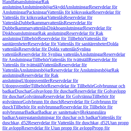
Handfatsanslutningar
Rak
anslutning
Anslutningsböjar
Skydd
Anslutningar
Reservdelar för
Anslutningar
Packningar
Vattenlås för köksvaskar
Reservdelar för
Vattenlås för köksvaskar
Vattenlås
Reservdelar för
Vattenlås
Dubbelkammarvattenlås
Reservdelar för
Dubbelkammarvattenlås
Diskhoanslutningar
Reservdelar för
Diskhoanslutningar
Rak anslutning
Reservdelar för Rak
anslutning
Tillbehör
Reservdelar för Tillbehör
Vattenlås för
sanitärenheter
Reservdelar för Vattenlås för sanitärenheter
Dolda
vattenlås
Reservdelar för Dolda vattenlås
Synliga
vattenlås
Reservdelar för Synliga vattenlås
Anslutningar
Reservdelar
för Anslutningar
Tillbehör
Vattenlås för tvättställ
Reservdelar för
Vattenlås för tvättställ
Vattenlås
Reservdelar för
Vattenlås
Anslutningsböjar
Reservdelar för Anslutningsböjar
Rak
anslutning
Reservdelar för Rak
anslutning
Utloppsventiler
Reservdelar för
Utloppsventiler
Tillbehör
Reservdelar för Tillbehör
Golvbrunnar och
badkar
Duschar
Golvavlopp för duschar
Reservdelar för Golvavlopp
för duschar
Golvränna
Reservdelar för Golvränna
Tillbehör för
golvrännor
Golvbrunn för dusch
Reservdelar för Golvbrunn för
dusch
Tillbehör för golvbrunnar
Reservdelar för Tillbehör för
golvbrunnar
Badkar
Badkar av sanitetsakryl
Rektangulära
badkar
Aggregatanslutningar för duschar och badkar
Vattenlås för
duschkar, d52
Reservdelar för Vattenlås för duschkar, d52
Utan propp
för avlopp
Reservdelar för Utan propp för avlopp
Propp för