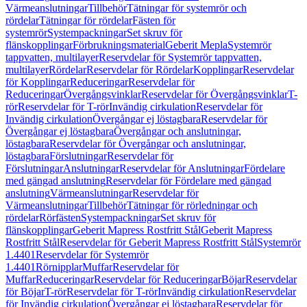
Värmeanslutningar
Tillbehör
Tätningar för systemrör och
rördelar
Tätningar för rördelar
Fästen för
systemrör
Systempackningar
Set skruv för
flänskopplingar
Förbrukningsmaterial
Geberit Mepla
Systemrör
tappvatten, multilayer
Reservdelar för Systemrör tappvatten,
multilayer
Rördelar
Reservdelar för Rördelar
Kopplingar
Reservdelar
för Kopplingar
Reduceringar
Reservdelar för
Reduceringar
Övergångsvinklar
Reservdelar för Övergångsvinklar
T-
rör
Reservdelar för T-rör
Invändig cirkulation
Reservdelar för
Invändig cirkulation
Övergångar ej löstagbara
Reservdelar för
Övergångar ej löstagbara
Övergångar och anslutningar,
löstagbara
Reservdelar för Övergångar och anslutningar,
löstagbara
Förslutningar
Reservdelar för
Förslutningar
Anslutningar
Reservdelar för Anslutningar
Fördelare
med gängad anslutning
Reservdelar för Fördelare med gängad
anslutning
Värmeanslutningar
Reservdelar för
Värmeanslutningar
Tillbehör
Tätningar för rörledningar och
rördelar
Rörfästen
Systempackningar
Set skruv för
flänskopplingar
Geberit Mapress Rostfritt Stål
Geberit Mapress
Rostfritt Stål
Reservdelar för Geberit Mapress Rostfritt Stål
Systemrör
1.4401
Reservdelar för Systemrör
1.4401
Rörnipplar
Muffar
Reservdelar för
Muffar
Reduceringar
Reservdelar för Reduceringar
Böjar
Reservdelar
för Böjar
T-rör
Reservdelar för T-rör
Invändig cirkulation
Reservdelar
för Invändig cirkulation
Övergångar ej löstagbara
Reservdelar för