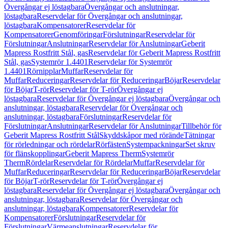
Övergångar ej löstagbara
Övergångar och anslutningar,
löstagbara
Reservdelar för Övergångar och anslutningar,
löstagbara
Kompensatorer
Reservdelar för
Kompensatorer
Genomföringar
Förslutningar
Reservdelar för
Förslutningar
Anslutningar
Reservdelar för Anslutningar
Geberit
Mapress Rostfritt Stål, gas
Reservdelar för Geberit Mapress Rostfritt
Stål, gas
Systemrör 1.4401
Reservdelar för Systemrör
1.4401
Rörnipplar
Muffar
Reservdelar för
Muffar
Reduceringar
Reservdelar för Reduceringar
Böjar
Reservdelar
för Böjar
T-rör
Reservdelar för T-rör
Övergångar ej
löstagbara
Reservdelar för Övergångar ej löstagbara
Övergångar och
anslutningar, löstagbara
Reservdelar för Övergångar och
anslutningar, löstagbara
Förslutningar
Reservdelar för
Förslutningar
Anslutningar
Reservdelar för Anslutningar
Tillbehör för
Geberit Mapress Rostfritt Stål
Skyddskåpor med rörände
Tätningar
för rörledningar och rördelar
Rörfästen
Systempackningar
Set skruv
för flänskopplingar
Geberit Mapress Therm
Systemrör
Therm
Rördelar
Reservdelar för Rördelar
Muffar
Reservdelar för
Muffar
Reduceringar
Reservdelar för Reduceringar
Böjar
Reservdelar
för Böjar
T-rör
Reservdelar för T-rör
Övergångar ej
löstagbara
Reservdelar för Övergångar ej löstagbara
Övergångar och
anslutningar, löstagbara
Reservdelar för Övergångar och
anslutningar, löstagbara
Kompensatorer
Reservdelar för
Kompensatorer
Förslutningar
Reservdelar för
Förslutningar
Värmeanslutningar
Reservdelar för