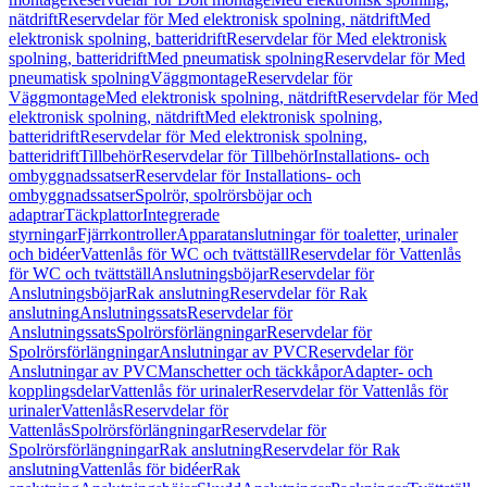
nätdrift
Reservdelar för Med elektronisk spolning, nätdrift
Med
elektronisk spolning, batteridrift
Reservdelar för Med elektronisk
spolning, batteridrift
Med pneumatisk spolning
Reservdelar för Med
pneumatisk spolning
Väggmontage
Reservdelar för
Väggmontage
Med elektronisk spolning, nätdrift
Reservdelar för Med
elektronisk spolning, nätdrift
Med elektronisk spolning,
batteridrift
Reservdelar för Med elektronisk spolning,
batteridrift
Tillbehör
Reservdelar för Tillbehör
Installations- och
ombyggnadssatser
Reservdelar för Installations- och
ombyggnadssatser
Spolrör, spolrörsböjar och
adaptrar
Täckplattor
Integrerade
styrningar
Fjärrkontroller
Apparatanslutningar för toaletter, urinaler
och bidéer
Vattenlås för WC och tvättställ
Reservdelar för Vattenlås
för WC och tvättställ
Anslutningsböjar
Reservdelar för
Anslutningsböjar
Rak anslutning
Reservdelar för Rak
anslutning
Anslutningssats
Reservdelar för
Anslutningssats
Spolrörsförlängningar
Reservdelar för
Spolrörsförlängningar
Anslutningar av PVC
Reservdelar för
Anslutningar av PVC
Manschetter och täckkåpor
Adapter- och
kopplingsdelar
Vattenlås för urinaler
Reservdelar för Vattenlås för
urinaler
Vattenlås
Reservdelar för
Vattenlås
Spolrörsförlängningar
Reservdelar för
Spolrörsförlängningar
Rak anslutning
Reservdelar för Rak
anslutning
Vattenlås för bidéer
Rak