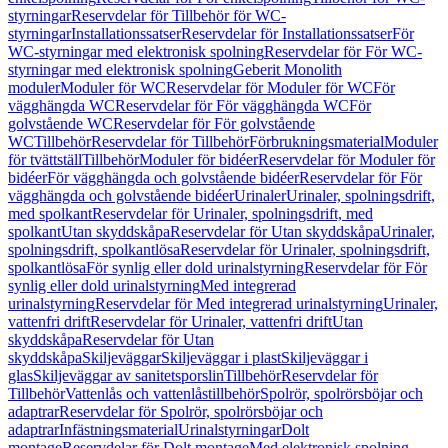
styrningar
Reservdelar för Tillbehör för WC-
styrningar
Installationssatser
Reservdelar för Installationssatser
För
WC-styrningar med elektronisk spolning
Reservdelar för För WC-
styrningar med elektronisk spolning
Geberit Monolith
moduler
Moduler för WC
Reservdelar för Moduler för WC
För
vägghängda WC
Reservdelar för För vägghängda WC
För
golvstående WC
Reservdelar för För golvstående
WC
Tillbehör
Reservdelar för Tillbehör
Förbrukningsmaterial
Moduler
för tvättställ
Tillbehör
Moduler för bidéer
Reservdelar för Moduler för
bidéer
För vägghängda och golvstående bidéer
Reservdelar för För
vägghängda och golvstående bidéer
Urinaler
Urinaler, spolningsdrift,
med spolkant
Reservdelar för Urinaler, spolningsdrift, med
spolkant
Utan skyddskåpa
Reservdelar för Utan skyddskåpa
Urinaler,
spolningsdrift, spolkantlösa
Reservdelar för Urinaler, spolningsdrift,
spolkantlösa
För synlig eller dold urinalstyrning
Reservdelar för För
synlig eller dold urinalstyrning
Med integrerad
urinalstyrning
Reservdelar för Med integrerad urinalstyrning
Urinaler,
vattenfri drift
Reservdelar för Urinaler, vattenfri drift
Utan
skyddskåpa
Reservdelar för Utan
skyddskåpa
Skiljeväggar
Skiljeväggar i plast
Skiljeväggar i
glas
Skiljeväggar av sanitetsporslin
Tillbehör
Reservdelar för
Tillbehör
Vattenlås och vattenlåstillbehör
Spolrör, spolrörsböjar och
adaptrar
Reservdelar för Spolrör, spolrörsböjar och
adaptrar
Infästningsmaterial
Urinalstyrningar
Dolt
montage
Reservdelar för Dolt montage
Med elektronisk spolning,