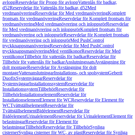
avlopp
Reservdelar för Propp för avlopp
Vattenlås för badkar,
d52
Reservdelar för Vattenlås för badkar, d52
Med
vredmanövrering
Reservdelar för Med vredmanövrering
Komplett
frontsats för vredmanövrering
Reservdelar för Komplett frontsats för
vredmanövrering
Med vredmanövrering och inloppsrör
Reservdelar
för Med vredmanövrering och inloppsrör
Komplett frontsats för
vredmanövrering och inloppsrör
Reservdelar för Komplett frontsats
för vredmanövrering och inloppsrör
Med PushControl
tryckknappsmanövrering
Reservdelar för Med PushControl
tryckknappsmanövrering
Med ventilkonor
Reservdelar för Med
ventilkonor
Tillbehör för vattenlås för badkar
Reservdelar för
Tillbehör för vattenlås för badkar
Anslutningssats
Avstängning för
dolt montage
Reservdelar för Avstängning för dolt
montage
Vattenanslutningar
Installations- och spolsystem
Geberit
Duofix
Systemväggar
Reservdelar för
Systemväggar
Installationssystem
Reservdelar för
Installationssystem
Tillbehör
Reservdelar för
Tillbehör
Installationselement
Reservdelar för
Installationselement
Element för WC
Reservdelar för Element för
WC
Tvättställselement
Reservdelar för
Tvättställselement
Bidéelement
Reservdelar för
Bidéelement
Urinalelement
Reservdelar för Urinalelement
Element för
belastningar
Reservdelar för Element för
belastningar
Tillbehör
Reservdelar för Tillbehör
Synliga
cisterner
Synliga cisterner för WC, av plast
Reservdelar för Synliga