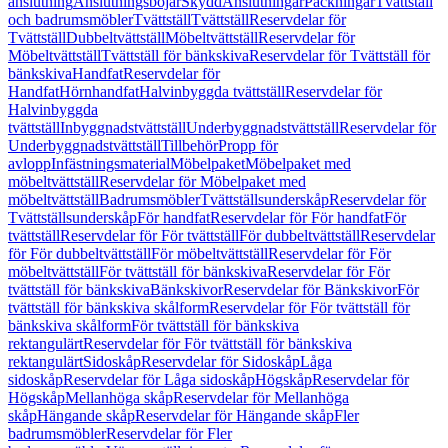
anslutning
Anslutningsböjar
Skydd
Anslutningar
Packningar
Tvättställ
och badrumsmöbler
Tvättställ
Tvättställ
Reservdelar för
Tvättställ
Dubbeltvättställ
Möbeltvättställ
Reservdelar för
Möbeltvättställ
Tvättställ för bänkskiva
Reservdelar för Tvättställ för
bänkskiva
Handfat
Reservdelar för
Handfat
Hörnhandfat
Halvinbyggda tvättställ
Reservdelar för
Halvinbyggda
tvättställ
Inbyggnadstvättställ
Underbyggnadstvättställ
Reservdelar för
Underbyggnadstvättställ
Tillbehör
Propp för
avlopp
Infästningsmaterial
Möbelpaket
Möbelpaket med
möbeltvättställ
Reservdelar för Möbelpaket med
möbeltvättställ
Badrumsmöbler
Tvättställsunderskåp
Reservdelar för
Tvättställsunderskåp
För handfat
Reservdelar för För handfat
För
tvättställ
Reservdelar för För tvättställ
För dubbeltvättställ
Reservdelar
för För dubbeltvättställ
För möbeltvättställ
Reservdelar för För
möbeltvättställ
För tvättställ för bänkskiva
Reservdelar för För
tvättställ för bänkskiva
Bänkskivor
Reservdelar för Bänkskivor
För
tvättställ för bänkskiva skålform
Reservdelar för För tvättställ för
bänkskiva skålform
För tvättställ för bänkskiva
rektangulärt
Reservdelar för För tvättställ för bänkskiva
rektangulärt
Sidoskåp
Reservdelar för Sidoskåp
Låga
sidoskåp
Reservdelar för Låga sidoskåp
Högskåp
Reservdelar för
Högskåp
Mellanhöga skåp
Reservdelar för Mellanhöga
skåp
Hängande skåp
Reservdelar för Hängande skåp
Fler
badrumsmöbler
Reservdelar för Fler