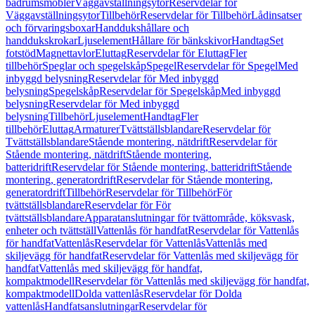
badrumsmöbler
Väggavställningsytor
Reservdelar för
Väggavställningsytor
Tillbehör
Reservdelar för Tillbehör
Lådinsatser
och förvaringsboxar
Handdukshållare och
handdukskrokar
Ljuselement
Hållare för bänkskivor
Handtag
Set
fotstöd
Magnettavlor
Eluttag
Reservdelar för Eluttag
Fler
tillbehör
Speglar och spegelskåp
Spegel
Reservdelar för Spegel
Med
inbyggd belysning
Reservdelar för Med inbyggd
belysning
Spegelskåp
Reservdelar för Spegelskåp
Med inbyggd
belysning
Reservdelar för Med inbyggd
belysning
Tillbehör
Ljuselement
Handtag
Fler
tillbehör
Eluttag
Armaturer
Tvättställsblandare
Reservdelar för
Tvättställsblandare
Stående montering, nätdrift
Reservdelar för
Stående montering, nätdrift
Stående montering,
batteridrift
Reservdelar för Stående montering, batteridrift
Stående
montering, generatordrift
Reservdelar för Stående montering,
generatordrift
Tillbehör
Reservdelar för Tillbehör
För
tvättställsblandare
Reservdelar för För
tvättställsblandare
Apparatanslutningar för tvättområde, köksvask,
enheter och tvättställ
Vattenlås för handfat
Reservdelar för Vattenlås
för handfat
Vattenlås
Reservdelar för Vattenlås
Vattenlås med
skiljevägg för handfat
Reservdelar för Vattenlås med skiljevägg för
handfat
Vattenlås med skiljevägg för handfat,
kompaktmodell
Reservdelar för Vattenlås med skiljevägg för handfat,
kompaktmodell
Dolda vattenlås
Reservdelar för Dolda
vattenlås
Handfatsanslutningar
Reservdelar för