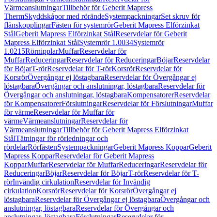
Värmeanslutningar
Tillbehör för Geberit Mapress
Therm
Skyddskåpor med rörände
Systempackningar
Set skruv för
flänskopplingar
Fästen för systemrör
Geberit Mapress Elförzinkat
Stål
Geberit Mapress Elförzinkat Stål
Reservdelar för Geberit
Mapress Elförzinkat Stål
Systemrör 1.0034
Systemrör
1.0215
Rörnipplar
Muffar
Reservdelar för
Muffar
Reduceringar
Reservdelar för Reduceringar
Böjar
Reservdelar
för Böjar
T-rör
Reservdelar för T-rör
Korsrör
Reservdelar för
Korsrör
Övergångar ej löstagbara
Reservdelar för Övergångar ej
löstagbara
Övergångar och anslutningar, löstagbara
Reservdelar för
Övergångar och anslutningar, löstagbara
Kompensatorer
Reservdelar
för Kompensatorer
Förslutningar
Reservdelar för Förslutningar
Muffar
för värme
Reservdelar för Muffar för
värme
Värmeanslutningar
Reservdelar för
Värmeanslutningar
Tillbehör för Geberit Mapress Elförzinkat
Stål
Tätningar för rörledningar och
rördelar
Rörfästen
Systempackningar
Geberit Mapress Koppar
Geberit
Mapress Koppar
Reservdelar för Geberit Mapress
Koppar
Muffar
Reservdelar för Muffar
Reduceringar
Reservdelar för
Reduceringar
Böjar
Reservdelar för Böjar
T-rör
Reservdelar för T-
rör
Invändig cirkulation
Reservdelar för Invändig
cirkulation
Korsrör
Reservdelar för Korsrör
Övergångar ej
löstagbara
Reservdelar för Övergångar ej löstagbara
Övergångar och
anslutningar, löstagbara
Reservdelar för Övergångar och
anslutningar, löstagbara
Förslutningar
Reservdelar för