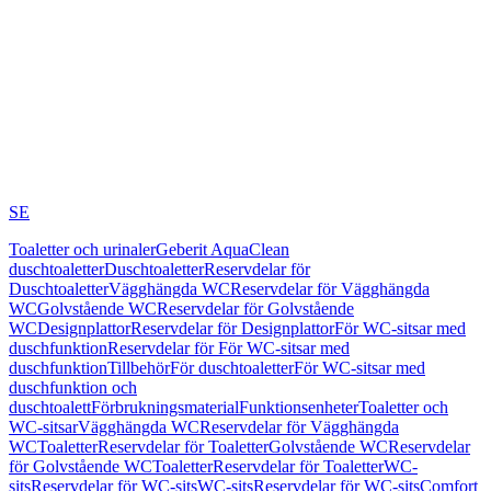
SE
Toaletter och urinaler
Geberit AquaClean
duschtoaletter
Duschtoaletter
Reservdelar för
Duschtoaletter
Vägghängda WC
Reservdelar för Vägghängda
WC
Golvstående WC
Reservdelar för Golvstående
WC
Designplattor
Reservdelar för Designplattor
För WC-sitsar med
duschfunktion
Reservdelar för För WC-sitsar med
duschfunktion
Tillbehör
För duschtoaletter
För WC-sitsar med
duschfunktion och
duschtoalett
Förbrukningsmaterial
Funktionsenheter
Toaletter och
WC-sitsar
Vägghängda WC
Reservdelar för Vägghängda
WC
Toaletter
Reservdelar för Toaletter
Golvstående WC
Reservdelar
för Golvstående WC
Toaletter
Reservdelar för Toaletter
WC-
sits
Reservdelar för WC-sits
WC-sits
Reservdelar för WC-sits
Comfort