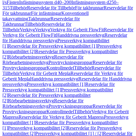
l/s
Fästen
Infästningssystem d40–200
Infästningssystem d250–
315
Tillbehör
Reservdelar för Tillbehör
För takbrunnar
Reservdelar för
För takbrunnar
För infästningar
Konventionell
takavvattning
Takbrunnar
Reservdelar för
Takbrunnar
Tillbehör
Reservdelar för
Tillbehör
Verktyg
Verktyg
Verktyg för Geberit FlowFit
Reservdelar för
Verktyg för Geberit FlowFit
Handdrivna pressverktyg
Reservdelar
för Handdrivna pressverktyg
Pressverktyg kompatibilitet
[1]
Reservdelar för Pressverktyg kompatibilitet [1]
Pressverktyg
kompatibilitet [2]
Reservdelar för Pressverktyg kompatibilitet
[2]
Rörbearbetningsverktyg
Reservdelar för
Rörbearbetningsverktyg
Provtryckningsproppar
Reservdelar för
Provtryckningsproppar
Kontrollmedel
Tillbehör
Reservdelar för
Tillbehör
Verktyg för Geberit Mepla
Reservdelar för Verktyg för
Geberit Mepla
Handdrivna pressverktyg
Reservdelar för Handdrivna
pressverktyg
Pressverktyg kompatibilitet [1]
Reservdelar för
Pressverktyg kompatibilitet [1]
Pressverktyg kompatibilitet
[2]
Reservdelar för Pressverktyg kompatibilitet
[2]
Rörbearbetningsverktyg
Reservdelar för
Rörbearbetningsverktyg
Provtryckningsproppar
Reservdelar för
Provtryckningsproppar
Kontrollmedel
Tillbehör
Verktyg för Geberit
Mapress
Reservdelar för Verktyg för Geberit Mapress
Pressverktyg
kompatibilitet [1]
Reservdelar för Pressverktyg kompatibilitet
[1]
Pressverktyg kompatibilitet [2]
Reservdelar för Pressverktyg
kompatibilitet [2]
Pressverktyg kompatibilitet [1] / [2]
Reservdelar för