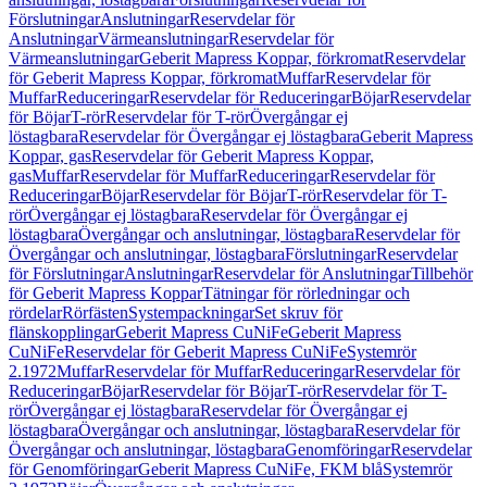
Förslutningar
Anslutningar
Reservdelar för
Anslutningar
Värmeanslutningar
Reservdelar för
Värmeanslutningar
Geberit Mapress Koppar, förkromat
Reservdelar
för Geberit Mapress Koppar, förkromat
Muffar
Reservdelar för
Muffar
Reduceringar
Reservdelar för Reduceringar
Böjar
Reservdelar
för Böjar
T-rör
Reservdelar för T-rör
Övergångar ej
löstagbara
Reservdelar för Övergångar ej löstagbara
Geberit Mapress
Koppar, gas
Reservdelar för Geberit Mapress Koppar,
gas
Muffar
Reservdelar för Muffar
Reduceringar
Reservdelar för
Reduceringar
Böjar
Reservdelar för Böjar
T-rör
Reservdelar för T-
rör
Övergångar ej löstagbara
Reservdelar för Övergångar ej
löstagbara
Övergångar och anslutningar, löstagbara
Reservdelar för
Övergångar och anslutningar, löstagbara
Förslutningar
Reservdelar
för Förslutningar
Anslutningar
Reservdelar för Anslutningar
Tillbehör
för Geberit Mapress Koppar
Tätningar för rörledningar och
rördelar
Rörfästen
Systempackningar
Set skruv för
flänskopplingar
Geberit Mapress CuNiFe
Geberit Mapress
CuNiFe
Reservdelar för Geberit Mapress CuNiFe
Systemrör
2.1972
Muffar
Reservdelar för Muffar
Reduceringar
Reservdelar för
Reduceringar
Böjar
Reservdelar för Böjar
T-rör
Reservdelar för T-
rör
Övergångar ej löstagbara
Reservdelar för Övergångar ej
löstagbara
Övergångar och anslutningar, löstagbara
Reservdelar för
Övergångar och anslutningar, löstagbara
Genomföringar
Reservdelar
för Genomföringar
Geberit Mapress CuNiFe, FKM blå
Systemrör