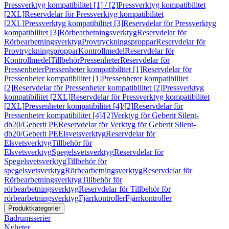
Pressverktyg kompatibilitet [1] / [2]
Pressverktyg kompatibilitet
[2XL]
Reservdelar för Pressverktyg kompatibilitet
[2XL]
Pressverktyg kompatibilitet [3]
Reservdelar för Pressverktyg
kompatibilitet [3]
Rörbearbetningsverktyg
Reservdelar för
Rörbearbetningsverktyg
Provtryckningsproppar
Reservdelar för
Provtryckningsproppar
Kontrollmedel
Reservdelar för
Kontrollmedel
Tillbehör
Pressenheter
Reservdelar för
Pressenheter
Pressenheter kompatibilitet [1]
Reservdelar för
Pressenheter kompatibilitet [1]
Pressenheter kompatibilitet
[2]
Reservdelar för Pressenheter kompatibilitet [2]
Pressverktyg
kompatibilitet [2XL]
Reservdelar för Pressverktyg kompatibilitet
[2XL]
Pressenheter kompatibilitet [4]/[2]
Reservdelar för
Pressenheter kompatibilitet [4]/[2]
Verktyg för Geberit Silent-
db20/Geberit PE
Reservdelar för Verktyg för Geberit Silent-
db20/Geberit PE
Elsvetsverktyg
Reservdelar för
Elsvetsverktyg
Tillbehör för
Elsvetsverktyg
Spegelsvetsverktyg
Reservdelar för
Spegelsvetsverktyg
Tillbehör för
spegelsvetsverktyg
Rörbearbetningsverktyg
Reservdelar för
Rörbearbetningsverktyg
Tillbehör för
rörbearbetningsverktyg
Reservdelar för Tillbehör för
rörbearbetningsverktyg
Fjärrkontroller
Fjärrkontroller
Produktkategorier
Badrumsserier
Nyheter