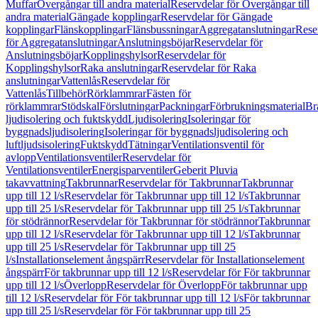
Muffar
Övergångar till andra material
Reservdelar för Övergångar till
andra material
Gängade kopplingar
Reservdelar för Gängade
kopplingar
Flänskopplingar
Flänsbussningar
Aggregatanslutningar
Rese
för Aggregatanslutningar
Anslutningsböjar
Reservdelar för
Anslutningsböjar
Kopplingshylsor
Reservdelar för
Kopplingshylsor
Raka anslutningar
Reservdelar för Raka
anslutningar
Vattenlås
Reservdelar för
Vattenlås
Tillbehör
Rörklammrar
Fästen för
rörklammrar
Stödskal
Förslutningar
Packningar
Förbrukningsmaterial
Br
ljudisolering och fuktskydd
Ljudisolering
Isoleringar för
byggnadsljudisolering
Isoleringar för byggnadsljudisolering och
luftljudsisolering
Fuktskydd
Tätningar
Ventilationsventil för
avlopp
Ventilationsventiler
Reservdelar för
Ventilationsventiler
Energisparventiler
Geberit Pluvia
takavvattning
Takbrunnar
Reservdelar för Takbrunnar
Takbrunnar
upp till 12 l/s
Reservdelar för Takbrunnar upp till 12 l/s
Takbrunnar
upp till 25 l/s
Reservdelar för Takbrunnar upp till 25 l/s
Takbrunnar
för stödrännor
Reservdelar för Takbrunnar för stödrännor
Takbrunnar
upp till 12 l/s
Reservdelar för Takbrunnar upp till 12 l/s
Takbrunnar
upp till 25 l/s
Reservdelar för Takbrunnar upp till 25
l/s
Installationselement ångspärr
Reservdelar för Installationselement
ångspärr
För takbrunnar upp till 12 l/s
Reservdelar för För takbrunnar
upp till 12 l/s
Överlopp
Reservdelar för Överlopp
För takbrunnar upp
till 12 l/s
Reservdelar för För takbrunnar upp till 12 l/s
För takbrunnar
upp till 25 l/s
Reservdelar för För takbrunnar upp till 25