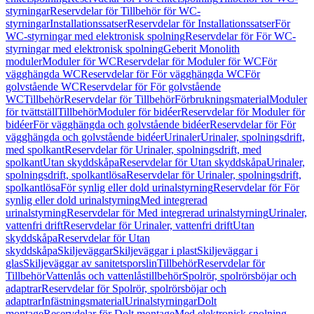
styrningar
Reservdelar för Tillbehör för WC-
styrningar
Installationssatser
Reservdelar för Installationssatser
För
WC-styrningar med elektronisk spolning
Reservdelar för För WC-
styrningar med elektronisk spolning
Geberit Monolith
moduler
Moduler för WC
Reservdelar för Moduler för WC
För
vägghängda WC
Reservdelar för För vägghängda WC
För
golvstående WC
Reservdelar för För golvstående
WC
Tillbehör
Reservdelar för Tillbehör
Förbrukningsmaterial
Moduler
för tvättställ
Tillbehör
Moduler för bidéer
Reservdelar för Moduler för
bidéer
För vägghängda och golvstående bidéer
Reservdelar för För
vägghängda och golvstående bidéer
Urinaler
Urinaler, spolningsdrift,
med spolkant
Reservdelar för Urinaler, spolningsdrift, med
spolkant
Utan skyddskåpa
Reservdelar för Utan skyddskåpa
Urinaler,
spolningsdrift, spolkantlösa
Reservdelar för Urinaler, spolningsdrift,
spolkantlösa
För synlig eller dold urinalstyrning
Reservdelar för För
synlig eller dold urinalstyrning
Med integrerad
urinalstyrning
Reservdelar för Med integrerad urinalstyrning
Urinaler,
vattenfri drift
Reservdelar för Urinaler, vattenfri drift
Utan
skyddskåpa
Reservdelar för Utan
skyddskåpa
Skiljeväggar
Skiljeväggar i plast
Skiljeväggar i
glas
Skiljeväggar av sanitetsporslin
Tillbehör
Reservdelar för
Tillbehör
Vattenlås och vattenlåstillbehör
Spolrör, spolrörsböjar och
adaptrar
Reservdelar för Spolrör, spolrörsböjar och
adaptrar
Infästningsmaterial
Urinalstyrningar
Dolt
montage
Reservdelar för Dolt montage
Med elektronisk spolning,