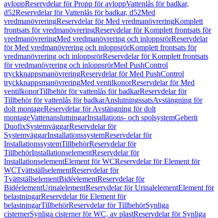
avlopp
Reservdelar för Propp för avlopp
Vattenlås för badkar,
d52
Reservdelar för Vattenlås för badkar, d52
Med
vredmanövrering
Reservdelar för Med vredmanövrering
Komplett
frontsats för vredmanövrering
Reservdelar för Komplett frontsats för
vredmanövrering
Med vredmanövrering och inloppsrör
Reservdelar
för Med vredmanövrering och inloppsrör
Komplett frontsats för
vredmanövrering och inloppsrör
Reservdelar för Komplett frontsats
för vredmanövrering och inloppsrör
Med PushControl
tryckknappsmanövrering
Reservdelar för Med PushControl
tryckknappsmanövrering
Med ventilkonor
Reservdelar för Med
ventilkonor
Tillbehör för vattenlås för badkar
Reservdelar för
Tillbehör för vattenlås för badkar
Anslutningssats
Avstängning för
dolt montage
Reservdelar för Avstängning för dolt
montage
Vattenanslutningar
Installations- och spolsystem
Geberit
Duofix
Systemväggar
Reservdelar för
Systemväggar
Installationssystem
Reservdelar för
Installationssystem
Tillbehör
Reservdelar för
Tillbehör
Installationselement
Reservdelar för
Installationselement
Element för WC
Reservdelar för Element för
WC
Tvättställselement
Reservdelar för
Tvättställselement
Bidéelement
Reservdelar för
Bidéelement
Urinalelement
Reservdelar för Urinalelement
Element för
belastningar
Reservdelar för Element för
belastningar
Tillbehör
Reservdelar för Tillbehör
Synliga
cisterner
Synliga cisterner för WC, av plast
Reservdelar för Synliga