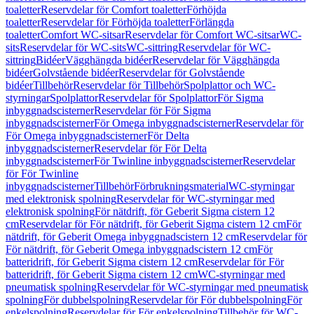
toaletter
Reservdelar för Comfort toaletter
Förhöjda
toaletter
Reservdelar för Förhöjda toaletter
Förlängda
toaletter
Comfort WC-sitsar
Reservdelar för Comfort WC-sitsar
WC-
sits
Reservdelar för WC-sits
WC-sittring
Reservdelar för WC-
sittring
Bidéer
Vägghängda bidéer
Reservdelar för Vägghängda
bidéer
Golvstående bidéer
Reservdelar för Golvstående
bidéer
Tillbehör
Reservdelar för Tillbehör
Spolplattor och WC-
styrningar
Spolplattor
Reservdelar för Spolplattor
För Sigma
inbyggnadscisterner
Reservdelar för För Sigma
inbyggnadscisterner
För Omega inbyggnadscisterner
Reservdelar för
För Omega inbyggnadscisterner
För Delta
inbyggnadscisterner
Reservdelar för För Delta
inbyggnadscisterner
För Twinline inbyggnadscisterner
Reservdelar
för För Twinline
inbyggnadscisterner
Tillbehör
Förbrukningsmaterial
WC-styrningar
med elektronisk spolning
Reservdelar för WC-styrningar med
elektronisk spolning
För nätdrift, för Geberit Sigma cistern 12
cm
Reservdelar för För nätdrift, för Geberit Sigma cistern 12 cm
För
nätdrift, för Geberit Omega inbyggnadscistern 12 cm
Reservdelar för
För nätdrift, för Geberit Omega inbyggnadscistern 12 cm
För
batteridrift, för Geberit Sigma cistern 12 cm
Reservdelar för För
batteridrift, för Geberit Sigma cistern 12 cm
WC-styrningar med
pneumatisk spolning
Reservdelar för WC-styrningar med pneumatisk
spolning
För dubbelspolning
Reservdelar för För dubbelspolning
För
enkelspolning
Reservdelar för För enkelspolning
Tillbehör för WC-