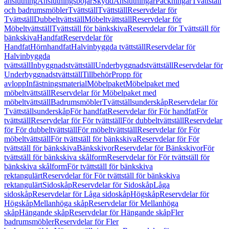
anslutning
Anslutningsböjar
Skydd
Anslutningar
Packningar
Tvättställ
och badrumsmöbler
Tvättställ
Tvättställ
Reservdelar för
Tvättställ
Dubbeltvättställ
Möbeltvättställ
Reservdelar för
Möbeltvättställ
Tvättställ för bänkskiva
Reservdelar för Tvättställ för
bänkskiva
Handfat
Reservdelar för
Handfat
Hörnhandfat
Halvinbyggda tvättställ
Reservdelar för
Halvinbyggda
tvättställ
Inbyggnadstvättställ
Underbyggnadstvättställ
Reservdelar för
Underbyggnadstvättställ
Tillbehör
Propp för
avlopp
Infästningsmaterial
Möbelpaket
Möbelpaket med
möbeltvättställ
Reservdelar för Möbelpaket med
möbeltvättställ
Badrumsmöbler
Tvättställsunderskåp
Reservdelar för
Tvättställsunderskåp
För handfat
Reservdelar för För handfat
För
tvättställ
Reservdelar för För tvättställ
För dubbeltvättställ
Reservdelar
för För dubbeltvättställ
För möbeltvättställ
Reservdelar för För
möbeltvättställ
För tvättställ för bänkskiva
Reservdelar för För
tvättställ för bänkskiva
Bänkskivor
Reservdelar för Bänkskivor
För
tvättställ för bänkskiva skålform
Reservdelar för För tvättställ för
bänkskiva skålform
För tvättställ för bänkskiva
rektangulärt
Reservdelar för För tvättställ för bänkskiva
rektangulärt
Sidoskåp
Reservdelar för Sidoskåp
Låga
sidoskåp
Reservdelar för Låga sidoskåp
Högskåp
Reservdelar för
Högskåp
Mellanhöga skåp
Reservdelar för Mellanhöga
skåp
Hängande skåp
Reservdelar för Hängande skåp
Fler
badrumsmöbler
Reservdelar för Fler