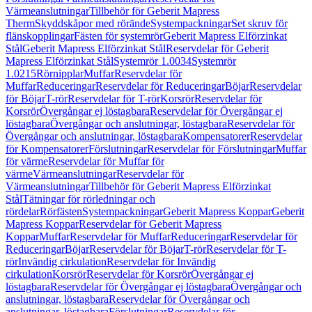
Värmeanslutningar
Tillbehör för Geberit Mapress
Therm
Skyddskåpor med rörände
Systempackningar
Set skruv för
flänskopplingar
Fästen för systemrör
Geberit Mapress Elförzinkat
Stål
Geberit Mapress Elförzinkat Stål
Reservdelar för Geberit
Mapress Elförzinkat Stål
Systemrör 1.0034
Systemrör
1.0215
Rörnipplar
Muffar
Reservdelar för
Muffar
Reduceringar
Reservdelar för Reduceringar
Böjar
Reservdelar
för Böjar
T-rör
Reservdelar för T-rör
Korsrör
Reservdelar för
Korsrör
Övergångar ej löstagbara
Reservdelar för Övergångar ej
löstagbara
Övergångar och anslutningar, löstagbara
Reservdelar för
Övergångar och anslutningar, löstagbara
Kompensatorer
Reservdelar
för Kompensatorer
Förslutningar
Reservdelar för Förslutningar
Muffar
för värme
Reservdelar för Muffar för
värme
Värmeanslutningar
Reservdelar för
Värmeanslutningar
Tillbehör för Geberit Mapress Elförzinkat
Stål
Tätningar för rörledningar och
rördelar
Rörfästen
Systempackningar
Geberit Mapress Koppar
Geberit
Mapress Koppar
Reservdelar för Geberit Mapress
Koppar
Muffar
Reservdelar för Muffar
Reduceringar
Reservdelar för
Reduceringar
Böjar
Reservdelar för Böjar
T-rör
Reservdelar för T-
rör
Invändig cirkulation
Reservdelar för Invändig
cirkulation
Korsrör
Reservdelar för Korsrör
Övergångar ej
löstagbara
Reservdelar för Övergångar ej löstagbara
Övergångar och
anslutningar, löstagbara
Reservdelar för Övergångar och
anslutningar, löstagbara
Förslutningar
Reservdelar för