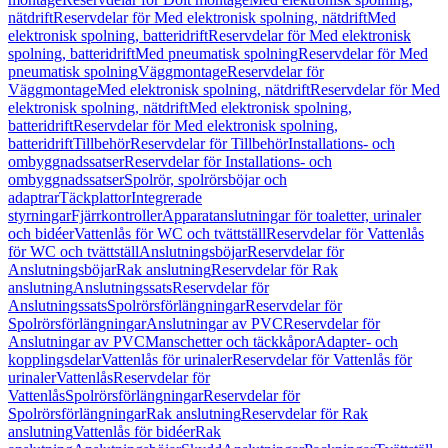
nätdrift
Reservdelar för Med elektronisk spolning, nätdrift
Med
elektronisk spolning, batteridrift
Reservdelar för Med elektronisk
spolning, batteridrift
Med pneumatisk spolning
Reservdelar för Med
pneumatisk spolning
Väggmontage
Reservdelar för
Väggmontage
Med elektronisk spolning, nätdrift
Reservdelar för Med
elektronisk spolning, nätdrift
Med elektronisk spolning,
batteridrift
Reservdelar för Med elektronisk spolning,
batteridrift
Tillbehör
Reservdelar för Tillbehör
Installations- och
ombyggnadssatser
Reservdelar för Installations- och
ombyggnadssatser
Spolrör, spolrörsböjar och
adaptrar
Täckplattor
Integrerade
styrningar
Fjärrkontroller
Apparatanslutningar för toaletter, urinaler
och bidéer
Vattenlås för WC och tvättställ
Reservdelar för Vattenlås
för WC och tvättställ
Anslutningsböjar
Reservdelar för
Anslutningsböjar
Rak anslutning
Reservdelar för Rak
anslutning
Anslutningssats
Reservdelar för
Anslutningssats
Spolrörsförlängningar
Reservdelar för
Spolrörsförlängningar
Anslutningar av PVC
Reservdelar för
Anslutningar av PVC
Manschetter och täckkåpor
Adapter- och
kopplingsdelar
Vattenlås för urinaler
Reservdelar för Vattenlås för
urinaler
Vattenlås
Reservdelar för
Vattenlås
Spolrörsförlängningar
Reservdelar för
Spolrörsförlängningar
Rak anslutning
Reservdelar för Rak
anslutning
Vattenlås för bidéer
Rak