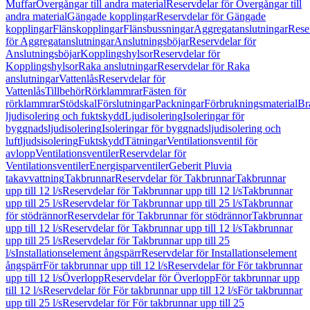
Muffar
Övergångar till andra material
Reservdelar för Övergångar till
andra material
Gängade kopplingar
Reservdelar för Gängade
kopplingar
Flänskopplingar
Flänsbussningar
Aggregatanslutningar
Rese
för Aggregatanslutningar
Anslutningsböjar
Reservdelar för
Anslutningsböjar
Kopplingshylsor
Reservdelar för
Kopplingshylsor
Raka anslutningar
Reservdelar för Raka
anslutningar
Vattenlås
Reservdelar för
Vattenlås
Tillbehör
Rörklammrar
Fästen för
rörklammrar
Stödskal
Förslutningar
Packningar
Förbrukningsmaterial
Br
ljudisolering och fuktskydd
Ljudisolering
Isoleringar för
byggnadsljudisolering
Isoleringar för byggnadsljudisolering och
luftljudsisolering
Fuktskydd
Tätningar
Ventilationsventil för
avlopp
Ventilationsventiler
Reservdelar för
Ventilationsventiler
Energisparventiler
Geberit Pluvia
takavvattning
Takbrunnar
Reservdelar för Takbrunnar
Takbrunnar
upp till 12 l/s
Reservdelar för Takbrunnar upp till 12 l/s
Takbrunnar
upp till 25 l/s
Reservdelar för Takbrunnar upp till 25 l/s
Takbrunnar
för stödrännor
Reservdelar för Takbrunnar för stödrännor
Takbrunnar
upp till 12 l/s
Reservdelar för Takbrunnar upp till 12 l/s
Takbrunnar
upp till 25 l/s
Reservdelar för Takbrunnar upp till 25
l/s
Installationselement ångspärr
Reservdelar för Installationselement
ångspärr
För takbrunnar upp till 12 l/s
Reservdelar för För takbrunnar
upp till 12 l/s
Överlopp
Reservdelar för Överlopp
För takbrunnar upp
till 12 l/s
Reservdelar för För takbrunnar upp till 12 l/s
För takbrunnar
upp till 25 l/s
Reservdelar för För takbrunnar upp till 25