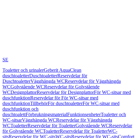
SE
Toaletter och urinaler
Geberit AquaClean
duschtoaletter
Duschtoaletter
Reservdelar för
Duschtoaletter
Vägghängda WC
Reservdelar för Vägghängda
WC
Golvstående WC
Reservdelar för Golvstående
WC
Designplattor
Reservdelar för Designplattor
För WC-sitsar med
duschfunktion
Reservdelar för För WC-sitsar med
duschfunktion
Tillbehör
För duschtoaletter
För WC-sitsar med
duschfunktion och
duschtoalett
Förbrukningsmaterial
Funktionsenheter
Toaletter och
WC-sitsar
Vägghängda WC
Reservdelar för Vägghängda
WC
Toaletter
Reservdelar för Toaletter
Golvstående WC
Reservdelar
för Golvstående WC
Toaletter
Reservdelar för Toaletter
WC-
sits
Reservdelar för WC-sits
WC-sits
Reservdelar för WC-sits
Comfort