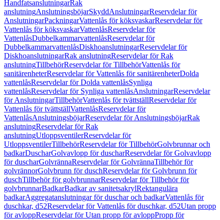
Handfatsanslutningar
Rak
anslutning
Anslutningsböjar
Skydd
Anslutningar
Reservdelar för
Anslutningar
Packningar
Vattenlås för köksvaskar
Reservdelar för
Vattenlås för köksvaskar
Vattenlås
Reservdelar för
Vattenlås
Dubbelkammarvattenlås
Reservdelar för
Dubbelkammarvattenlås
Diskhoanslutningar
Reservdelar för
Diskhoanslutningar
Rak anslutning
Reservdelar för Rak
anslutning
Tillbehör
Reservdelar för Tillbehör
Vattenlås för
sanitärenheter
Reservdelar för Vattenlås för sanitärenheter
Dolda
vattenlås
Reservdelar för Dolda vattenlås
Synliga
vattenlås
Reservdelar för Synliga vattenlås
Anslutningar
Reservdelar
för Anslutningar
Tillbehör
Vattenlås för tvättställ
Reservdelar för
Vattenlås för tvättställ
Vattenlås
Reservdelar för
Vattenlås
Anslutningsböjar
Reservdelar för Anslutningsböjar
Rak
anslutning
Reservdelar för Rak
anslutning
Utloppsventiler
Reservdelar för
Utloppsventiler
Tillbehör
Reservdelar för Tillbehör
Golvbrunnar och
badkar
Duschar
Golvavlopp för duschar
Reservdelar för Golvavlopp
för duschar
Golvränna
Reservdelar för Golvränna
Tillbehör för
golvrännor
Golvbrunn för dusch
Reservdelar för Golvbrunn för
dusch
Tillbehör för golvbrunnar
Reservdelar för Tillbehör för
golvbrunnar
Badkar
Badkar av sanitetsakryl
Rektangulära
badkar
Aggregatanslutningar för duschar och badkar
Vattenlås för
duschkar, d52
Reservdelar för Vattenlås för duschkar, d52
Utan propp
för avlopp
Reservdelar för Utan propp för avlopp
Propp för