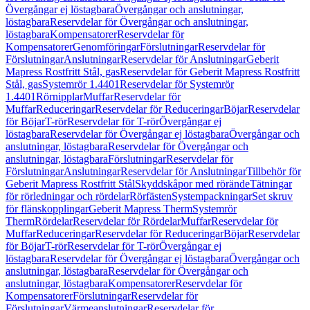
Övergångar ej löstagbara
Övergångar och anslutningar,
löstagbara
Reservdelar för Övergångar och anslutningar,
löstagbara
Kompensatorer
Reservdelar för
Kompensatorer
Genomföringar
Förslutningar
Reservdelar för
Förslutningar
Anslutningar
Reservdelar för Anslutningar
Geberit
Mapress Rostfritt Stål, gas
Reservdelar för Geberit Mapress Rostfritt
Stål, gas
Systemrör 1.4401
Reservdelar för Systemrör
1.4401
Rörnipplar
Muffar
Reservdelar för
Muffar
Reduceringar
Reservdelar för Reduceringar
Böjar
Reservdelar
för Böjar
T-rör
Reservdelar för T-rör
Övergångar ej
löstagbara
Reservdelar för Övergångar ej löstagbara
Övergångar och
anslutningar, löstagbara
Reservdelar för Övergångar och
anslutningar, löstagbara
Förslutningar
Reservdelar för
Förslutningar
Anslutningar
Reservdelar för Anslutningar
Tillbehör för
Geberit Mapress Rostfritt Stål
Skyddskåpor med rörände
Tätningar
för rörledningar och rördelar
Rörfästen
Systempackningar
Set skruv
för flänskopplingar
Geberit Mapress Therm
Systemrör
Therm
Rördelar
Reservdelar för Rördelar
Muffar
Reservdelar för
Muffar
Reduceringar
Reservdelar för Reduceringar
Böjar
Reservdelar
för Böjar
T-rör
Reservdelar för T-rör
Övergångar ej
löstagbara
Reservdelar för Övergångar ej löstagbara
Övergångar och
anslutningar, löstagbara
Reservdelar för Övergångar och
anslutningar, löstagbara
Kompensatorer
Reservdelar för
Kompensatorer
Förslutningar
Reservdelar för
Förslutningar
Värmeanslutningar
Reservdelar för