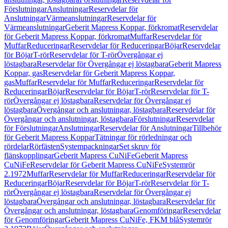
Förslutningar
Anslutningar
Reservdelar för
Anslutningar
Värmeanslutningar
Reservdelar för
Värmeanslutningar
Geberit Mapress Koppar, förkromat
Reservdelar
för Geberit Mapress Koppar, förkromat
Muffar
Reservdelar för
Muffar
Reduceringar
Reservdelar för Reduceringar
Böjar
Reservdelar
för Böjar
T-rör
Reservdelar för T-rör
Övergångar ej
löstagbara
Reservdelar för Övergångar ej löstagbara
Geberit Mapress
Koppar, gas
Reservdelar för Geberit Mapress Koppar,
gas
Muffar
Reservdelar för Muffar
Reduceringar
Reservdelar för
Reduceringar
Böjar
Reservdelar för Böjar
T-rör
Reservdelar för T-
rör
Övergångar ej löstagbara
Reservdelar för Övergångar ej
löstagbara
Övergångar och anslutningar, löstagbara
Reservdelar för
Övergångar och anslutningar, löstagbara
Förslutningar
Reservdelar
för Förslutningar
Anslutningar
Reservdelar för Anslutningar
Tillbehör
för Geberit Mapress Koppar
Tätningar för rörledningar och
rördelar
Rörfästen
Systempackningar
Set skruv för
flänskopplingar
Geberit Mapress CuNiFe
Geberit Mapress
CuNiFe
Reservdelar för Geberit Mapress CuNiFe
Systemrör
2.1972
Muffar
Reservdelar för Muffar
Reduceringar
Reservdelar för
Reduceringar
Böjar
Reservdelar för Böjar
T-rör
Reservdelar för T-
rör
Övergångar ej löstagbara
Reservdelar för Övergångar ej
löstagbara
Övergångar och anslutningar, löstagbara
Reservdelar för
Övergångar och anslutningar, löstagbara
Genomföringar
Reservdelar
för Genomföringar
Geberit Mapress CuNiFe, FKM blå
Systemrör