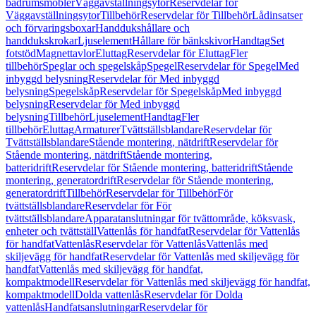
badrumsmöbler
Väggavställningsytor
Reservdelar för
Väggavställningsytor
Tillbehör
Reservdelar för Tillbehör
Lådinsatser
och förvaringsboxar
Handdukshållare och
handdukskrokar
Ljuselement
Hållare för bänkskivor
Handtag
Set
fotstöd
Magnettavlor
Eluttag
Reservdelar för Eluttag
Fler
tillbehör
Speglar och spegelskåp
Spegel
Reservdelar för Spegel
Med
inbyggd belysning
Reservdelar för Med inbyggd
belysning
Spegelskåp
Reservdelar för Spegelskåp
Med inbyggd
belysning
Reservdelar för Med inbyggd
belysning
Tillbehör
Ljuselement
Handtag
Fler
tillbehör
Eluttag
Armaturer
Tvättställsblandare
Reservdelar för
Tvättställsblandare
Stående montering, nätdrift
Reservdelar för
Stående montering, nätdrift
Stående montering,
batteridrift
Reservdelar för Stående montering, batteridrift
Stående
montering, generatordrift
Reservdelar för Stående montering,
generatordrift
Tillbehör
Reservdelar för Tillbehör
För
tvättställsblandare
Reservdelar för För
tvättställsblandare
Apparatanslutningar för tvättområde, köksvask,
enheter och tvättställ
Vattenlås för handfat
Reservdelar för Vattenlås
för handfat
Vattenlås
Reservdelar för Vattenlås
Vattenlås med
skiljevägg för handfat
Reservdelar för Vattenlås med skiljevägg för
handfat
Vattenlås med skiljevägg för handfat,
kompaktmodell
Reservdelar för Vattenlås med skiljevägg för handfat,
kompaktmodell
Dolda vattenlås
Reservdelar för Dolda
vattenlås
Handfatsanslutningar
Reservdelar för