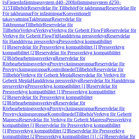
l/s
Fästen
Infästningssystem d40–200
Infästningssystem d250–
315
Tillbehör
Reservdelar för Tillbehör
För takbrunnar
Reservdelar för
För takbrunnar
För infästningar
Konventionell
takavvattning
Takbrunnar
Reservdelar för
Takbrunnar
Tillbehör
Reservdelar för
Tillbehör
Verktyg
Verktyg
Verktyg för Geberit FlowFit
Reservdelar för
Verktyg för Geberit FlowFit
Handdrivna pressverktyg
Reservdelar
för Handdrivna pressverktyg
Pressverktyg kompatibilitet
[1]
Reservdelar för Pressverktyg kompatibilitet [1]
Pressverktyg
kompatibilitet [2]
Reservdelar för Pressverktyg kompatibilitet
[2]
Rörbearbetningsverktyg
Reservdelar för
Rörbearbetningsverktyg
Provtryckningsproppar
Reservdelar för
Provtryckningsproppar
Kontrollmedel
Tillbehör
Reservdelar för
Tillbehör
Verktyg för Geberit Mepla
Reservdelar för Verktyg för
Geberit Mepla
Handdrivna pressverktyg
Reservdelar för Handdrivna
pressverktyg
Pressverktyg kompatibilitet [1]
Reservdelar för
Pressverktyg kompatibilitet [1]
Pressverktyg kompatibilitet
[2]
Reservdelar för Pressverktyg kompatibilitet
[2]
Rörbearbetningsverktyg
Reservdelar för
Rörbearbetningsverktyg
Provtryckningsproppar
Reservdelar för
Provtryckningsproppar
Kontrollmedel
Tillbehör
Verktyg för Geberit
Mapress
Reservdelar för Verktyg för Geberit Mapress
Pressverktyg
kompatibilitet [1]
Reservdelar för Pressverktyg kompatibilitet
[1]
Pressverktyg kompatibilitet [2]
Reservdelar för Pressverktyg
kompatibilitet [2]
Pressverktyg kompatibilitet [1] / [2]
Reservdelar för