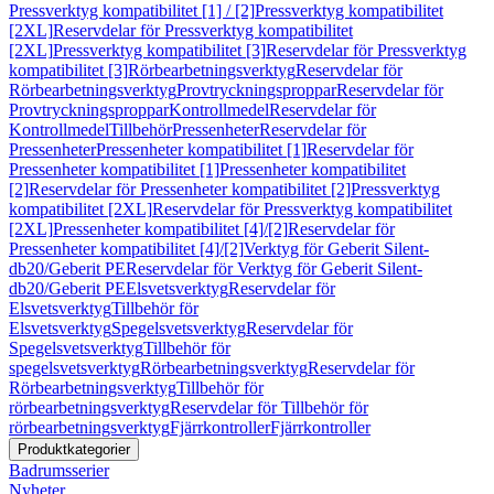
Pressverktyg kompatibilitet [1] / [2]
Pressverktyg kompatibilitet
[2XL]
Reservdelar för Pressverktyg kompatibilitet
[2XL]
Pressverktyg kompatibilitet [3]
Reservdelar för Pressverktyg
kompatibilitet [3]
Rörbearbetningsverktyg
Reservdelar för
Rörbearbetningsverktyg
Provtryckningsproppar
Reservdelar för
Provtryckningsproppar
Kontrollmedel
Reservdelar för
Kontrollmedel
Tillbehör
Pressenheter
Reservdelar för
Pressenheter
Pressenheter kompatibilitet [1]
Reservdelar för
Pressenheter kompatibilitet [1]
Pressenheter kompatibilitet
[2]
Reservdelar för Pressenheter kompatibilitet [2]
Pressverktyg
kompatibilitet [2XL]
Reservdelar för Pressverktyg kompatibilitet
[2XL]
Pressenheter kompatibilitet [4]/[2]
Reservdelar för
Pressenheter kompatibilitet [4]/[2]
Verktyg för Geberit Silent-
db20/Geberit PE
Reservdelar för Verktyg för Geberit Silent-
db20/Geberit PE
Elsvetsverktyg
Reservdelar för
Elsvetsverktyg
Tillbehör för
Elsvetsverktyg
Spegelsvetsverktyg
Reservdelar för
Spegelsvetsverktyg
Tillbehör för
spegelsvetsverktyg
Rörbearbetningsverktyg
Reservdelar för
Rörbearbetningsverktyg
Tillbehör för
rörbearbetningsverktyg
Reservdelar för Tillbehör för
rörbearbetningsverktyg
Fjärrkontroller
Fjärrkontroller
Produktkategorier
Badrumsserier
Nyheter