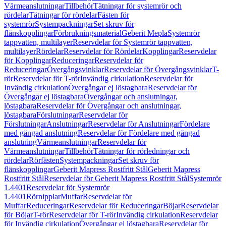
Värmeanslutningar
Tillbehör
Tätningar för systemrör och
rördelar
Tätningar för rördelar
Fästen för
systemrör
Systempackningar
Set skruv för
flänskopplingar
Förbrukningsmaterial
Geberit Mepla
Systemrör
tappvatten, multilayer
Reservdelar för Systemrör tappvatten,
multilayer
Rördelar
Reservdelar för Rördelar
Kopplingar
Reservdelar
för Kopplingar
Reduceringar
Reservdelar för
Reduceringar
Övergångsvinklar
Reservdelar för Övergångsvinklar
T-
rör
Reservdelar för T-rör
Invändig cirkulation
Reservdelar för
Invändig cirkulation
Övergångar ej löstagbara
Reservdelar för
Övergångar ej löstagbara
Övergångar och anslutningar,
löstagbara
Reservdelar för Övergångar och anslutningar,
löstagbara
Förslutningar
Reservdelar för
Förslutningar
Anslutningar
Reservdelar för Anslutningar
Fördelare
med gängad anslutning
Reservdelar för Fördelare med gängad
anslutning
Värmeanslutningar
Reservdelar för
Värmeanslutningar
Tillbehör
Tätningar för rörledningar och
rördelar
Rörfästen
Systempackningar
Set skruv för
flänskopplingar
Geberit Mapress Rostfritt Stål
Geberit Mapress
Rostfritt Stål
Reservdelar för Geberit Mapress Rostfritt Stål
Systemrör
1.4401
Reservdelar för Systemrör
1.4401
Rörnipplar
Muffar
Reservdelar för
Muffar
Reduceringar
Reservdelar för Reduceringar
Böjar
Reservdelar
för Böjar
T-rör
Reservdelar för T-rör
Invändig cirkulation
Reservdelar
för Invändig cirkulation
Övergångar ej löstagbara
Reservdelar för