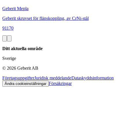
Geberit Mepla
Geberit skruvset för flänskoppling, av CrNi-stål
91170
Ditt aktuella område
Sverige
©
2026
Geberit AB
Företagsuppgifter
Juridisk meddelande
Dataskyddsinformation
Försäkringar
Ändra cookieinställningar