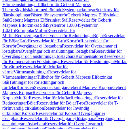
Värmeanslutningar
Tillbehör för Geberit Mapress
Therm
Skyddskåpor med rörände
Systempackningar
Set skruv för
flänskopplingar
Fästen för systemrör
Geberit Mapress Elförzinkat
Stål
Geberit Mapress Elförzinkat Stål
Reservdelar för Geberit
Mapress Elförzinkat Stål
Systemrör 1.0034
Systemrör
1.0215
Rörnipplar
Muffar
Reservdelar för
Muffar
Reduceringar
Reservdelar för Reduceringar
Böjar
Reservdelar
för Böjar
T-rör
Reservdelar för T-rör
Korsrör
Reservdelar för
Korsrör
Övergångar ej löstagbara
Reservdelar för Övergångar ej
löstagbara
Övergångar och anslutningar, löstagbara
Reservdelar för
Övergångar och anslutningar, löstagbara
Kompensatorer
Reservdelar
för Kompensatorer
Förslutningar
Reservdelar för Förslutningar
Muffar
för värme
Reservdelar för Muffar för
värme
Värmeanslutningar
Reservdelar för
Värmeanslutningar
Tillbehör för Geberit Mapress Elförzinkat
Stål
Tätningar för rörledningar och
rördelar
Rörfästen
Systempackningar
Geberit Mapress Koppar
Geberit
Mapress Koppar
Reservdelar för Geberit Mapress
Koppar
Muffar
Reservdelar för Muffar
Reduceringar
Reservdelar för
Reduceringar
Böjar
Reservdelar för Böjar
T-rör
Reservdelar för T-
rör
Invändig cirkulation
Reservdelar för Invändig
cirkulation
Korsrör
Reservdelar för Korsrör
Övergångar ej
löstagbara
Reservdelar för Övergångar ej löstagbara
Övergångar och
anslutningar, löstagbara
Reservdelar för Övergångar och
anslutningar, löstagbara
Förslutningar
Reservdelar för