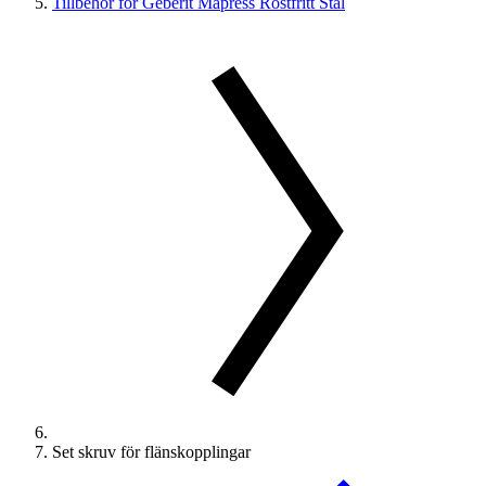
Tillbehör för Geberit Mapress Rostfritt Stål
Set skruv för flänskopplingar