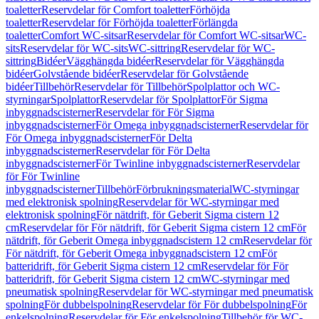
toaletter
Reservdelar för Comfort toaletter
Förhöjda
toaletter
Reservdelar för Förhöjda toaletter
Förlängda
toaletter
Comfort WC-sitsar
Reservdelar för Comfort WC-sitsar
WC-
sits
Reservdelar för WC-sits
WC-sittring
Reservdelar för WC-
sittring
Bidéer
Vägghängda bidéer
Reservdelar för Vägghängda
bidéer
Golvstående bidéer
Reservdelar för Golvstående
bidéer
Tillbehör
Reservdelar för Tillbehör
Spolplattor och WC-
styrningar
Spolplattor
Reservdelar för Spolplattor
För Sigma
inbyggnadscisterner
Reservdelar för För Sigma
inbyggnadscisterner
För Omega inbyggnadscisterner
Reservdelar för
För Omega inbyggnadscisterner
För Delta
inbyggnadscisterner
Reservdelar för För Delta
inbyggnadscisterner
För Twinline inbyggnadscisterner
Reservdelar
för För Twinline
inbyggnadscisterner
Tillbehör
Förbrukningsmaterial
WC-styrningar
med elektronisk spolning
Reservdelar för WC-styrningar med
elektronisk spolning
För nätdrift, för Geberit Sigma cistern 12
cm
Reservdelar för För nätdrift, för Geberit Sigma cistern 12 cm
För
nätdrift, för Geberit Omega inbyggnadscistern 12 cm
Reservdelar för
För nätdrift, för Geberit Omega inbyggnadscistern 12 cm
För
batteridrift, för Geberit Sigma cistern 12 cm
Reservdelar för För
batteridrift, för Geberit Sigma cistern 12 cm
WC-styrningar med
pneumatisk spolning
Reservdelar för WC-styrningar med pneumatisk
spolning
För dubbelspolning
Reservdelar för För dubbelspolning
För
enkelspolning
Reservdelar för För enkelspolning
Tillbehör för WC-