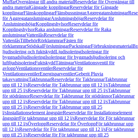
Muffar
Övergångar till andra material
Reservdelar för Övergångar till
andra material
Gängade kopplingar
Reservdelar för Gängade
kopplingar
Flänskopplingar
Flänsbussningar
Aggregatanslutningar
Rese
för Aggregatanslutningar
Anslutningsböjar
Reservdelar för
Anslutningsböjar
Kopplingshylsor
Reservdelar för
Kopplingshylsor
Raka anslutningar
Reservdelar för Raka
anslutningar
Vattenlås
Reservdelar för
Vattenlås
Tillbehör
Rörklammrar
Fästen för
rörklammrar
Stödskal
Förslutningar
Packningar
Förbrukningsmaterial
Br
ljudisolering och fuktskydd
Ljudisolering
Isoleringar för
byggnadsljudisolering
Isoleringar för byggnadsljudisolering och
luftljudsisolering
Fuktskydd
Tätningar
Ventilationsventil för
avlopp
Ventilationsventiler
Reservdelar för
Ventilationsventiler
Energisparventiler
Geberit Pluvia
takavvattning
Takbrunnar
Reservdelar för Takbrunnar
Takbrunnar
upp till 12 l/s
Reservdelar för Takbrunnar upp till 12 l/s
Takbrunnar
upp till 25 l/s
Reservdelar för Takbrunnar upp till 25 l/s
Takbrunnar
för stödrännor
Reservdelar för Takbrunnar för stödrännor
Takbrunnar
upp till 12 l/s
Reservdelar för Takbrunnar upp till 12 l/s
Takbrunnar
upp till 25 l/s
Reservdelar för Takbrunnar upp till 25
l/s
Installationselement ångspärr
Reservdelar för Installationselement
ångspärr
För takbrunnar upp till 12 l/s
Reservdelar för För takbrunnar
upp till 12 l/s
Överlopp
Reservdelar för Överlopp
För takbrunnar upp
till 12 l/s
Reservdelar för För takbrunnar upp till 12 l/s
För takbrunnar
upp till 25 l/s
Reservdelar för För takbrunnar upp till 25