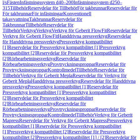
l/s
Fästen
Infästningssystem d40–200
Infästningssystem d250–
315
Tillbehör
Reservdelar för Tillbehör
För takbrunnar
Reservdelar för
För takbrunnar
För infästningar
Konventionell
takavvattning
Takbrunnar
Reservdelar för
Takbrunnar
Tillbehör
Reservdelar för
Tillbehör
Verktyg
Verktyg
Verktyg för Geberit FlowFit
Reservdelar för
Verktyg för Geberit FlowFit
Handdrivna pressverktyg
Reservdelar
för Handdrivna pressverktyg
Pressverktyg kompatibilitet
[1]
Reservdelar för Pressverktyg kompatibilitet [1]
Pressverktyg
kompatibilitet [2]
Reservdelar för Pressverktyg kompatibilitet
[2]
Rörbearbetningsverktyg
Reservdelar för
Rörbearbetningsverktyg
Provtryckningsproppar
Reservdelar för
Provtryckningsproppar
Kontrollmedel
Tillbehör
Reservdelar för
Tillbehör
Verktyg för Geberit Mepla
Reservdelar för Verktyg för
Geberit Mepla
Handdrivna pressverktyg
Reservdelar för Handdrivna
pressverktyg
Pressverktyg kompatibilitet [1]
Reservdelar för
Pressverktyg kompatibilitet [1]
Pressverktyg kompatibilitet
[2]
Reservdelar för Pressverktyg kompatibilitet
[2]
Rörbearbetningsverktyg
Reservdelar för
Rörbearbetningsverktyg
Provtryckningsproppar
Reservdelar för
Provtryckningsproppar
Kontrollmedel
Tillbehör
Verktyg för Geberit
Mapress
Reservdelar för Verktyg för Geberit Mapress
Pressverktyg
kompatibilitet [1]
Reservdelar för Pressverktyg kompatibilitet
[1]
Pressverktyg kompatibilitet [2]
Reservdelar för Pressverktyg
kompatibilitet [2]
Pressverktyg kompatibilitet [1] / [2]
Reservdelar för