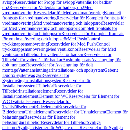
avlopp
Reservdelar för Propp för avlopp
Vattenlås för badkar,
d52
Reservdelar för Vattenlås för badkar, d52
Med
vredmanövrering
Reservdelar för Med vredmanövrering
Komplett
frontsats för vredmanövrering
Reservdelar för Komplett frontsats för
vredmanövrering
Med vredmanövrering och inloppsrör
Reservdelar
för Med vredmanövrering och inloppsrör
Komplett frontsats för
vredmanövrering och inloppsrör
Reservdelar för Komplett frontsats
för vredmanövrering och inloppsrör
Med PushControl
tryckknappsmanövrering
Reservdelar för Med PushControl
tryckknappsmanövrering
Med ventilkonor
Reservdelar för Med
ventilkonor
Tillbehör för vattenlås för badkar
Reservdelar för
Tillbehör för vattenlås för badkar
Anslutningssats
Avstängning för
dolt montage
Reservdelar för Avstängning för dolt
montage
Vattenanslutningar
Installations- och spolsystem
Geberit
Duofix
Systemväggar
Reservdelar för
Systemväggar
Installationssystem
Reservdelar för
Installationssystem
Tillbehör
Reservdelar för
Tillbehör
Installationselement
Reservdelar för
Installationselement
Element för WC
Reservdelar för Element för
WC
Tvättställselement
Reservdelar för
Tvättställselement
Bidéelement
Reservdelar för
Bidéelement
Urinalelement
Reservdelar för Urinalelement
Element för
belastningar
Reservdelar för Element för
belastningar
Tillbehör
Reservdelar för Tillbehör
Synliga
cisterner
Synliga cisterner för WC, av plast
Reservdelar för Synliga