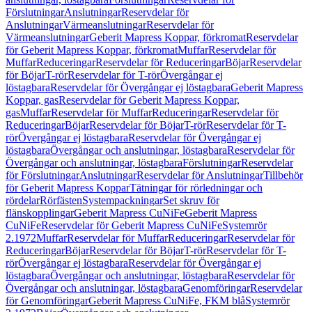
Förslutningar
Anslutningar
Reservdelar för
Anslutningar
Värmeanslutningar
Reservdelar för
Värmeanslutningar
Geberit Mapress Koppar, förkromat
Reservdelar
för Geberit Mapress Koppar, förkromat
Muffar
Reservdelar för
Muffar
Reduceringar
Reservdelar för Reduceringar
Böjar
Reservdelar
för Böjar
T-rör
Reservdelar för T-rör
Övergångar ej
löstagbara
Reservdelar för Övergångar ej löstagbara
Geberit Mapress
Koppar, gas
Reservdelar för Geberit Mapress Koppar,
gas
Muffar
Reservdelar för Muffar
Reduceringar
Reservdelar för
Reduceringar
Böjar
Reservdelar för Böjar
T-rör
Reservdelar för T-
rör
Övergångar ej löstagbara
Reservdelar för Övergångar ej
löstagbara
Övergångar och anslutningar, löstagbara
Reservdelar för
Övergångar och anslutningar, löstagbara
Förslutningar
Reservdelar
för Förslutningar
Anslutningar
Reservdelar för Anslutningar
Tillbehör
för Geberit Mapress Koppar
Tätningar för rörledningar och
rördelar
Rörfästen
Systempackningar
Set skruv för
flänskopplingar
Geberit Mapress CuNiFe
Geberit Mapress
CuNiFe
Reservdelar för Geberit Mapress CuNiFe
Systemrör
2.1972
Muffar
Reservdelar för Muffar
Reduceringar
Reservdelar för
Reduceringar
Böjar
Reservdelar för Böjar
T-rör
Reservdelar för T-
rör
Övergångar ej löstagbara
Reservdelar för Övergångar ej
löstagbara
Övergångar och anslutningar, löstagbara
Reservdelar för
Övergångar och anslutningar, löstagbara
Genomföringar
Reservdelar
för Genomföringar
Geberit Mapress CuNiFe, FKM blå
Systemrör