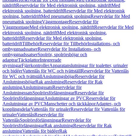
nätdrift
Reservdelar för Med elektronisk spolning, nätdrift
Med
elektronisk spolning, batteridrift
Reservdelar för Med elektronisk
spolning, batteridrift
Med pneumatisk spolning
Reservdelar för Med
pneumatisk spolning
Väggmontage
Reservdelar för
Väggmontage
Med elektronisk spolning, nätdrift
Reservdelar för Med
elektronisk spolning, nätdrift
Med elektronisk spolning,
batteridrift
Reservdelar för Med elektronisk spolning,
batteridrift
Tillbehör
Reservdelar för Tillbehör
Installations- och
ombyggnadssatser
Reservdelar för Installations- och
ombyggnadssatser
Spolrör, spolrörsböjar och
adaptrar
Täckplattor
Integrerade
styrningar
Fjärrkontroller
Apparatanslutningar för toaletter, urinaler
och bidéer
Vattenlås för WC och tvättställ
Reservdelar för Vattenlås
för WC och tvättställ
Anslutningsböjar
Reservdelar för
Anslutningsböjar
Rak anslutning
Reservdelar för Rak
anslutning
Anslutningssats
Reservdelar för
Anslutningssats
Spolrörsförlängningar
Reservdelar för
Spolrörsförlängningar
Anslutningar av PVC
Reservdelar för
Anslutningar av PVC
Manschetter och täckkåpor
Adapter- och
kopplingsdelar
Vattenlås för urinaler
Reservdelar för Vattenlås för
urinaler
Vattenlås
Reservdelar för
Vattenlås
Spolrörsförlängningar
Reservdelar för
Spolrörsförlängningar
Rak anslutning
Reservdelar för Rak
anslutning
Vattenlås för bidéer
Rak