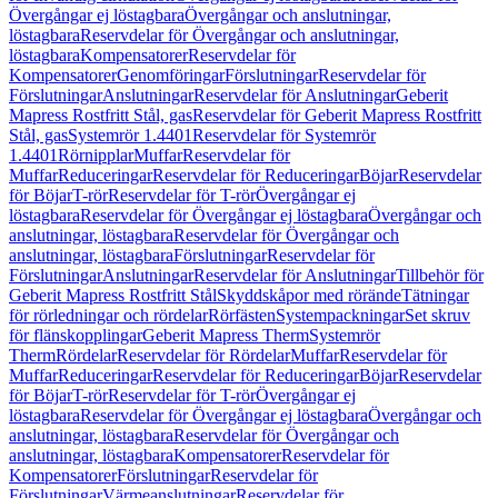
Övergångar ej löstagbara
Övergångar och anslutningar,
löstagbara
Reservdelar för Övergångar och anslutningar,
löstagbara
Kompensatorer
Reservdelar för
Kompensatorer
Genomföringar
Förslutningar
Reservdelar för
Förslutningar
Anslutningar
Reservdelar för Anslutningar
Geberit
Mapress Rostfritt Stål, gas
Reservdelar för Geberit Mapress Rostfritt
Stål, gas
Systemrör 1.4401
Reservdelar för Systemrör
1.4401
Rörnipplar
Muffar
Reservdelar för
Muffar
Reduceringar
Reservdelar för Reduceringar
Böjar
Reservdelar
för Böjar
T-rör
Reservdelar för T-rör
Övergångar ej
löstagbara
Reservdelar för Övergångar ej löstagbara
Övergångar och
anslutningar, löstagbara
Reservdelar för Övergångar och
anslutningar, löstagbara
Förslutningar
Reservdelar för
Förslutningar
Anslutningar
Reservdelar för Anslutningar
Tillbehör för
Geberit Mapress Rostfritt Stål
Skyddskåpor med rörände
Tätningar
för rörledningar och rördelar
Rörfästen
Systempackningar
Set skruv
för flänskopplingar
Geberit Mapress Therm
Systemrör
Therm
Rördelar
Reservdelar för Rördelar
Muffar
Reservdelar för
Muffar
Reduceringar
Reservdelar för Reduceringar
Böjar
Reservdelar
för Böjar
T-rör
Reservdelar för T-rör
Övergångar ej
löstagbara
Reservdelar för Övergångar ej löstagbara
Övergångar och
anslutningar, löstagbara
Reservdelar för Övergångar och
anslutningar, löstagbara
Kompensatorer
Reservdelar för
Kompensatorer
Förslutningar
Reservdelar för
Förslutningar
Värmeanslutningar
Reservdelar för