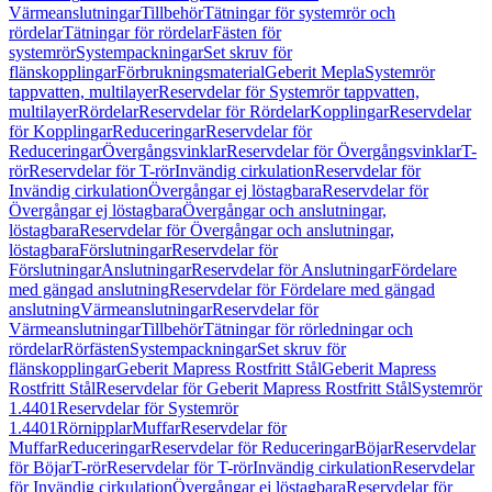
Värmeanslutningar
Tillbehör
Tätningar för systemrör och
rördelar
Tätningar för rördelar
Fästen för
systemrör
Systempackningar
Set skruv för
flänskopplingar
Förbrukningsmaterial
Geberit Mepla
Systemrör
tappvatten, multilayer
Reservdelar för Systemrör tappvatten,
multilayer
Rördelar
Reservdelar för Rördelar
Kopplingar
Reservdelar
för Kopplingar
Reduceringar
Reservdelar för
Reduceringar
Övergångsvinklar
Reservdelar för Övergångsvinklar
T-
rör
Reservdelar för T-rör
Invändig cirkulation
Reservdelar för
Invändig cirkulation
Övergångar ej löstagbara
Reservdelar för
Övergångar ej löstagbara
Övergångar och anslutningar,
löstagbara
Reservdelar för Övergångar och anslutningar,
löstagbara
Förslutningar
Reservdelar för
Förslutningar
Anslutningar
Reservdelar för Anslutningar
Fördelare
med gängad anslutning
Reservdelar för Fördelare med gängad
anslutning
Värmeanslutningar
Reservdelar för
Värmeanslutningar
Tillbehör
Tätningar för rörledningar och
rördelar
Rörfästen
Systempackningar
Set skruv för
flänskopplingar
Geberit Mapress Rostfritt Stål
Geberit Mapress
Rostfritt Stål
Reservdelar för Geberit Mapress Rostfritt Stål
Systemrör
1.4401
Reservdelar för Systemrör
1.4401
Rörnipplar
Muffar
Reservdelar för
Muffar
Reduceringar
Reservdelar för Reduceringar
Böjar
Reservdelar
för Böjar
T-rör
Reservdelar för T-rör
Invändig cirkulation
Reservdelar
för Invändig cirkulation
Övergångar ej löstagbara
Reservdelar för