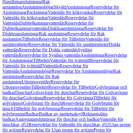
Handfatsanslutningar
Rak
anslutning
Anslutningsböjar
Skydd
Anslutningar
Reservdelar för
Anslutningar
Packningar
Vattenlås för köksvaskar
Reservdelar för
Vattenlås för köksvaskar
Vattenlås
Reservdelar för
Vattenlås
Dubbelkammarvattenlås
Reservdelar för
Dubbelkammarvattenlås
Diskhoanslutningar
Reservdelar för
Diskhoanslutningar
Rak anslutning
Reservdelar för Rak
anslutning
Tillbehör
Reservdelar för Tillbehör
Vattenlås för
sanitärenheter
Reservdelar för Vattenlås för sanitärenheter
Dolda
vattenlås
Reservdelar för Dolda vattenlås
Synliga
vattenlås
Reservdelar för Synliga vattenlås
Anslutningar
Reservdelar
för Anslutningar
Tillbehör
Vattenlås för tvättställ
Reservdelar för
Vattenlås för tvättställ
Vattenlås
Reservdelar för
Vattenlås
Anslutningsböjar
Reservdelar för Anslutningsböjar
Rak
anslutning
Reservdelar för Rak
anslutning
Utloppsventiler
Reservdelar för
Utloppsventiler
Tillbehör
Reservdelar för Tillbehör
Golvbrunnar och
badkar
Duschar
Golvavlopp för duschar
Reservdelar för Golvavlopp
för duschar
Golvränna
Reservdelar för Golvränna
Tillbehör för
golvrännor
Golvbrunn för dusch
Reservdelar för Golvbrunn för
dusch
Tillbehör för golvbrunnar
Reservdelar för Tillbehör för
golvbrunnar
Badkar
Badkar av sanitetsakryl
Rektangulära
badkar
Aggregatanslutningar för duschar och badkar
Vattenlås för
duschkar, d52
Reservdelar för Vattenlås för duschkar, d52
Utan propp
för avlopp
Reservdelar för Utan propp för avlopp
Propp för