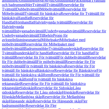
anslutning
Anslutningsböjar
Skydd
Anslutningar
Packningar
Tvättställ
och badrumsmöbler
Tvättställ
Tvättställ
Reservdelar för
Tvättställ
Dubbeltvättställ
Möbeltvättställ
Reservdelar för
Möbeltvättställ
Tvättställ för bänkskiva
Reservdelar för Tvättställ för
bänkskiva
Handfat
Reservdelar för
Handfat
Hörnhandfat
Halvinbyggda tvättställ
Reservdelar för
Halvinbyggda
tvättställ
Inbyggnadstvättställ
Underbyggnadstvättställ
Reservdelar för
Underbyggnadstvättställ
Tillbehör
Propp för
avlopp
Infästningsmaterial
Möbelpaket
Möbelpaket med
möbeltvättställ
Reservdelar för Möbelpaket med
möbeltvättställ
Badrumsmöbler
Tvättställsunderskåp
Reservdelar för
Tvättställsunderskåp
För handfat
Reservdelar för För handfat
För
tvättställ
Reservdelar för För tvättställ
För dubbeltvättställ
Reservdelar
för För dubbeltvättställ
För möbeltvättställ
Reservdelar för För
möbeltvättställ
För tvättställ för bänkskiva
Reservdelar för För
tvättställ för bänkskiva
Bänkskivor
Reservdelar för Bänkskivor
För
tvättställ för bänkskiva skålform
Reservdelar för För tvättställ för
bänkskiva skålform
För tvättställ för bänkskiva
rektangulärt
Reservdelar för För tvättställ för bänkskiva
rektangulärt
Sidoskåp
Reservdelar för Sidoskåp
Låga
sidoskåp
Reservdelar för Låga sidoskåp
Högskåp
Reservdelar för
Högskåp
Mellanhöga skåp
Reservdelar för Mellanhöga
skåp
Hängande skåp
Reservdelar för Hängande skåp
Fler
badrumsmöbler
Reservdelar för Fler