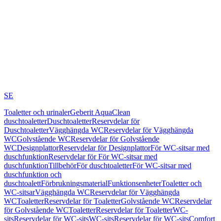
SE
Toaletter och urinaler
Geberit AquaClean
duschtoaletter
Duschtoaletter
Reservdelar för
Duschtoaletter
Vägghängda WC
Reservdelar för Vägghängda
WC
Golvstående WC
Reservdelar för Golvstående
WC
Designplattor
Reservdelar för Designplattor
För WC-sitsar med
duschfunktion
Reservdelar för För WC-sitsar med
duschfunktion
Tillbehör
För duschtoaletter
För WC-sitsar med
duschfunktion och
duschtoalett
Förbrukningsmaterial
Funktionsenheter
Toaletter och
WC-sitsar
Vägghängda WC
Reservdelar för Vägghängda
WC
Toaletter
Reservdelar för Toaletter
Golvstående WC
Reservdelar
för Golvstående WC
Toaletter
Reservdelar för Toaletter
WC-
sits
Reservdelar för WC-sits
WC-sits
Reservdelar för WC-sits
Comfort