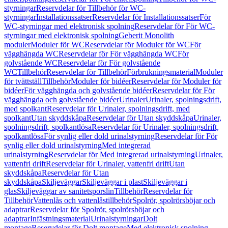
styrningar
Reservdelar för Tillbehör för WC-
styrningar
Installationssatser
Reservdelar för Installationssatser
För
WC-styrningar med elektronisk spolning
Reservdelar för För WC-
styrningar med elektronisk spolning
Geberit Monolith
moduler
Moduler för WC
Reservdelar för Moduler för WC
För
vägghängda WC
Reservdelar för För vägghängda WC
För
golvstående WC
Reservdelar för För golvstående
WC
Tillbehör
Reservdelar för Tillbehör
Förbrukningsmaterial
Moduler
för tvättställ
Tillbehör
Moduler för bidéer
Reservdelar för Moduler för
bidéer
För vägghängda och golvstående bidéer
Reservdelar för För
vägghängda och golvstående bidéer
Urinaler
Urinaler, spolningsdrift,
med spolkant
Reservdelar för Urinaler, spolningsdrift, med
spolkant
Utan skyddskåpa
Reservdelar för Utan skyddskåpa
Urinaler,
spolningsdrift, spolkantlösa
Reservdelar för Urinaler, spolningsdrift,
spolkantlösa
För synlig eller dold urinalstyrning
Reservdelar för För
synlig eller dold urinalstyrning
Med integrerad
urinalstyrning
Reservdelar för Med integrerad urinalstyrning
Urinaler,
vattenfri drift
Reservdelar för Urinaler, vattenfri drift
Utan
skyddskåpa
Reservdelar för Utan
skyddskåpa
Skiljeväggar
Skiljeväggar i plast
Skiljeväggar i
glas
Skiljeväggar av sanitetsporslin
Tillbehör
Reservdelar för
Tillbehör
Vattenlås och vattenlåstillbehör
Spolrör, spolrörsböjar och
adaptrar
Reservdelar för Spolrör, spolrörsböjar och
adaptrar
Infästningsmaterial
Urinalstyrningar
Dolt
montage
Reservdelar för Dolt montage
Med elektronisk spolning,