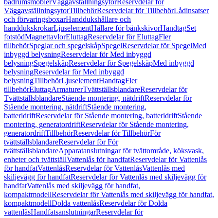
badrumsmöbler
Väggavställningsytor
Reservdelar för
Väggavställningsytor
Tillbehör
Reservdelar för Tillbehör
Lådinsatser
och förvaringsboxar
Handdukshållare och
handdukskrokar
Ljuselement
Hållare för bänkskivor
Handtag
Set
fotstöd
Magnettavlor
Eluttag
Reservdelar för Eluttag
Fler
tillbehör
Speglar och spegelskåp
Spegel
Reservdelar för Spegel
Med
inbyggd belysning
Reservdelar för Med inbyggd
belysning
Spegelskåp
Reservdelar för Spegelskåp
Med inbyggd
belysning
Reservdelar för Med inbyggd
belysning
Tillbehör
Ljuselement
Handtag
Fler
tillbehör
Eluttag
Armaturer
Tvättställsblandare
Reservdelar för
Tvättställsblandare
Stående montering, nätdrift
Reservdelar för
Stående montering, nätdrift
Stående montering,
batteridrift
Reservdelar för Stående montering, batteridrift
Stående
montering, generatordrift
Reservdelar för Stående montering,
generatordrift
Tillbehör
Reservdelar för Tillbehör
För
tvättställsblandare
Reservdelar för För
tvättställsblandare
Apparatanslutningar för tvättområde, köksvask,
enheter och tvättställ
Vattenlås för handfat
Reservdelar för Vattenlås
för handfat
Vattenlås
Reservdelar för Vattenlås
Vattenlås med
skiljevägg för handfat
Reservdelar för Vattenlås med skiljevägg för
handfat
Vattenlås med skiljevägg för handfat,
kompaktmodell
Reservdelar för Vattenlås med skiljevägg för handfat,
kompaktmodell
Dolda vattenlås
Reservdelar för Dolda
vattenlås
Handfatsanslutningar
Reservdelar för