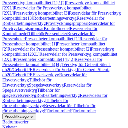
Pressverktyg kompatibilitet [1] / [2]
Pressverktyg kompatibilitet
[2XL]
Reservdelar för Pressverktyg kompatibilitet
[2XL]
Pressverktyg kompatibilitet [3]
Reservdelar för Pressverktyg
kompatibilitet [3]
Rörbearbetningsverktyg
Reservdelar för
Rörbearbetningsverktyg
Provtryckningsproppar
Reservdelar för
Provtryckningsproppar
Kontrollmedel
Reservdelar för
Kontrollmedel
Tillbehör
Pressenheter
Reservdelar för
Pressenheter
Pressenheter kompatibilitet [1]
Reservdelar för
Pressenheter kompatibilitet [1]
Pressenheter kompatibilitet
[2]
Reservdelar för Pressenheter kompatibilitet [2]
Pressverktyg
kompatibilitet [2XL]
Reservdelar för Pressverktyg kompatibilitet
[2XL]
Pressenheter kompatibilitet [4]/[2]
Reservdelar för
Pressenheter kompatibilitet [4]/[2]
Verktyg för Geberit Silent-
db20/Geberit PE
Reservdelar för Verktyg för Geberit Silent-
db20/Geberit PE
Elsvetsverktyg
Reservdelar för
Elsvetsverktyg
Tillbehör för
Elsvetsverktyg
Spegelsvetsverktyg
Reservdelar för
Spegelsvetsverktyg
Tillbehör för
spegelsvetsverktyg
Rörbearbetningsverktyg
Reservdelar för
Rörbearbetningsverktyg
Tillbehör för
rörbearbetningsverktyg
Reservdelar för Tillbehör för
rörbearbetningsverktyg
Fjärrkontroller
Fjärrkontroller
Produktkategorier
Badrumsserier
Nyheter