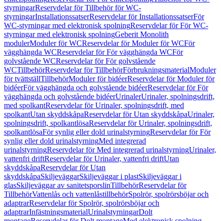
styrningar
Reservdelar för Tillbehör för WC-
styrningar
Installationssatser
Reservdelar för Installationssatser
För
WC-styrningar med elektronisk spolning
Reservdelar för För WC-
styrningar med elektronisk spolning
Geberit Monolith
moduler
Moduler för WC
Reservdelar för Moduler för WC
För
vägghängda WC
Reservdelar för För vägghängda WC
För
golvstående WC
Reservdelar för För golvstående
WC
Tillbehör
Reservdelar för Tillbehör
Förbrukningsmaterial
Moduler
för tvättställ
Tillbehör
Moduler för bidéer
Reservdelar för Moduler för
bidéer
För vägghängda och golvstående bidéer
Reservdelar för För
vägghängda och golvstående bidéer
Urinaler
Urinaler, spolningsdrift,
med spolkant
Reservdelar för Urinaler, spolningsdrift, med
spolkant
Utan skyddskåpa
Reservdelar för Utan skyddskåpa
Urinaler,
spolningsdrift, spolkantlösa
Reservdelar för Urinaler, spolningsdrift,
spolkantlösa
För synlig eller dold urinalstyrning
Reservdelar för För
synlig eller dold urinalstyrning
Med integrerad
urinalstyrning
Reservdelar för Med integrerad urinalstyrning
Urinaler,
vattenfri drift
Reservdelar för Urinaler, vattenfri drift
Utan
skyddskåpa
Reservdelar för Utan
skyddskåpa
Skiljeväggar
Skiljeväggar i plast
Skiljeväggar i
glas
Skiljeväggar av sanitetsporslin
Tillbehör
Reservdelar för
Tillbehör
Vattenlås och vattenlåstillbehör
Spolrör, spolrörsböjar och
adaptrar
Reservdelar för Spolrör, spolrörsböjar och
adaptrar
Infästningsmaterial
Urinalstyrningar
Dolt
montage
Reservdelar för Dolt montage
Med elektronisk spolning,