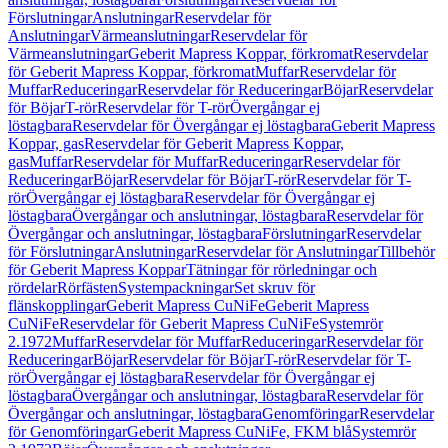
Förslutningar
Anslutningar
Reservdelar för
Anslutningar
Värmeanslutningar
Reservdelar för
Värmeanslutningar
Geberit Mapress Koppar, förkromat
Reservdelar
för Geberit Mapress Koppar, förkromat
Muffar
Reservdelar för
Muffar
Reduceringar
Reservdelar för Reduceringar
Böjar
Reservdelar
för Böjar
T-rör
Reservdelar för T-rör
Övergångar ej
löstagbara
Reservdelar för Övergångar ej löstagbara
Geberit Mapress
Koppar, gas
Reservdelar för Geberit Mapress Koppar,
gas
Muffar
Reservdelar för Muffar
Reduceringar
Reservdelar för
Reduceringar
Böjar
Reservdelar för Böjar
T-rör
Reservdelar för T-
rör
Övergångar ej löstagbara
Reservdelar för Övergångar ej
löstagbara
Övergångar och anslutningar, löstagbara
Reservdelar för
Övergångar och anslutningar, löstagbara
Förslutningar
Reservdelar
för Förslutningar
Anslutningar
Reservdelar för Anslutningar
Tillbehör
för Geberit Mapress Koppar
Tätningar för rörledningar och
rördelar
Rörfästen
Systempackningar
Set skruv för
flänskopplingar
Geberit Mapress CuNiFe
Geberit Mapress
CuNiFe
Reservdelar för Geberit Mapress CuNiFe
Systemrör
2.1972
Muffar
Reservdelar för Muffar
Reduceringar
Reservdelar för
Reduceringar
Böjar
Reservdelar för Böjar
T-rör
Reservdelar för T-
rör
Övergångar ej löstagbara
Reservdelar för Övergångar ej
löstagbara
Övergångar och anslutningar, löstagbara
Reservdelar för
Övergångar och anslutningar, löstagbara
Genomföringar
Reservdelar
för Genomföringar
Geberit Mapress CuNiFe, FKM blå
Systemrör