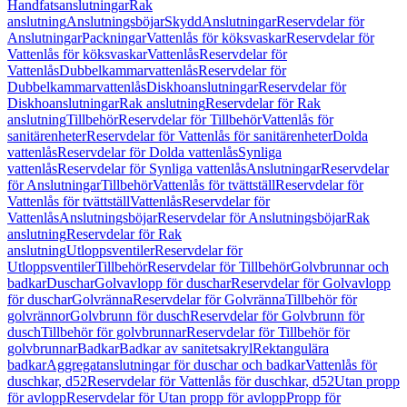
Handfatsanslutningar
Rak
anslutning
Anslutningsböjar
Skydd
Anslutningar
Reservdelar för
Anslutningar
Packningar
Vattenlås för köksvaskar
Reservdelar för
Vattenlås för köksvaskar
Vattenlås
Reservdelar för
Vattenlås
Dubbelkammarvattenlås
Reservdelar för
Dubbelkammarvattenlås
Diskhoanslutningar
Reservdelar för
Diskhoanslutningar
Rak anslutning
Reservdelar för Rak
anslutning
Tillbehör
Reservdelar för Tillbehör
Vattenlås för
sanitärenheter
Reservdelar för Vattenlås för sanitärenheter
Dolda
vattenlås
Reservdelar för Dolda vattenlås
Synliga
vattenlås
Reservdelar för Synliga vattenlås
Anslutningar
Reservdelar
för Anslutningar
Tillbehör
Vattenlås för tvättställ
Reservdelar för
Vattenlås för tvättställ
Vattenlås
Reservdelar för
Vattenlås
Anslutningsböjar
Reservdelar för Anslutningsböjar
Rak
anslutning
Reservdelar för Rak
anslutning
Utloppsventiler
Reservdelar för
Utloppsventiler
Tillbehör
Reservdelar för Tillbehör
Golvbrunnar och
badkar
Duschar
Golvavlopp för duschar
Reservdelar för Golvavlopp
för duschar
Golvränna
Reservdelar för Golvränna
Tillbehör för
golvrännor
Golvbrunn för dusch
Reservdelar för Golvbrunn för
dusch
Tillbehör för golvbrunnar
Reservdelar för Tillbehör för
golvbrunnar
Badkar
Badkar av sanitetsakryl
Rektangulära
badkar
Aggregatanslutningar för duschar och badkar
Vattenlås för
duschkar, d52
Reservdelar för Vattenlås för duschkar, d52
Utan propp
för avlopp
Reservdelar för Utan propp för avlopp
Propp för