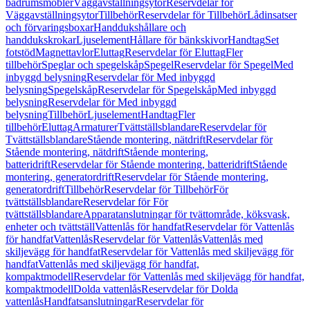
badrumsmöbler
Väggavställningsytor
Reservdelar för
Väggavställningsytor
Tillbehör
Reservdelar för Tillbehör
Lådinsatser
och förvaringsboxar
Handdukshållare och
handdukskrokar
Ljuselement
Hållare för bänkskivor
Handtag
Set
fotstöd
Magnettavlor
Eluttag
Reservdelar för Eluttag
Fler
tillbehör
Speglar och spegelskåp
Spegel
Reservdelar för Spegel
Med
inbyggd belysning
Reservdelar för Med inbyggd
belysning
Spegelskåp
Reservdelar för Spegelskåp
Med inbyggd
belysning
Reservdelar för Med inbyggd
belysning
Tillbehör
Ljuselement
Handtag
Fler
tillbehör
Eluttag
Armaturer
Tvättställsblandare
Reservdelar för
Tvättställsblandare
Stående montering, nätdrift
Reservdelar för
Stående montering, nätdrift
Stående montering,
batteridrift
Reservdelar för Stående montering, batteridrift
Stående
montering, generatordrift
Reservdelar för Stående montering,
generatordrift
Tillbehör
Reservdelar för Tillbehör
För
tvättställsblandare
Reservdelar för För
tvättställsblandare
Apparatanslutningar för tvättområde, köksvask,
enheter och tvättställ
Vattenlås för handfat
Reservdelar för Vattenlås
för handfat
Vattenlås
Reservdelar för Vattenlås
Vattenlås med
skiljevägg för handfat
Reservdelar för Vattenlås med skiljevägg för
handfat
Vattenlås med skiljevägg för handfat,
kompaktmodell
Reservdelar för Vattenlås med skiljevägg för handfat,
kompaktmodell
Dolda vattenlås
Reservdelar för Dolda
vattenlås
Handfatsanslutningar
Reservdelar för