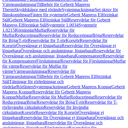
Värmeanslutningar
Tillbehör för Geberit Mapress
Therm
Skyddskåpor med rörände
Systempackningar
Set skruv för
flänskopplingar
Fästen för systemrör
Geberit Mapress Elförzinkat
Stål
Geberit Mapress Elförzinkat Stål
Reservdelar för Geberit
Mapress Elförzinkat Stål
Systemrör 1.0034
Systemrör
1.0215
Rörnipplar
Muffar
Reservdelar för
Muffar
Reduceringar
Reservdelar för Reduceringar
Böjar
Reservdelar
för Böjar
T-rör
Reservdelar för T-rör
Korsrör
Reservdelar för
Korsrör
Övergångar ej löstagbara
Reservdelar för Övergångar ej
löstagbara
Övergångar och anslutningar, löstagbara
Reservdelar för
Övergångar och anslutningar, löstagbara
Kompensatorer
Reservdelar
för Kompensatorer
Förslutningar
Reservdelar för Förslutningar
Muffar
för värme
Reservdelar för Muffar för
värme
Värmeanslutningar
Reservdelar för
Värmeanslutningar
Tillbehör för Geberit Mapress Elförzinkat
Stål
Tätningar för rörledningar och
rördelar
Rörfästen
Systempackningar
Geberit Mapress Koppar
Geberit
Mapress Koppar
Reservdelar för Geberit Mapress
Koppar
Muffar
Reservdelar för Muffar
Reduceringar
Reservdelar för
Reduceringar
Böjar
Reservdelar för Böjar
T-rör
Reservdelar för T-
rör
Invändig cirkulation
Reservdelar för Invändig
cirkulation
Korsrör
Reservdelar för Korsrör
Övergångar ej
löstagbara
Reservdelar för Övergångar ej löstagbara
Övergångar och
anslutningar, löstagbara
Reservdelar för Övergångar och
anslutningar, löstagbara
Förslutningar
Reservdelar för