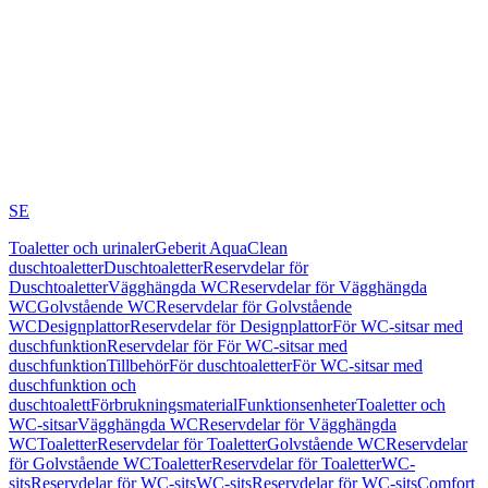
SE
Toaletter och urinaler
Geberit AquaClean
duschtoaletter
Duschtoaletter
Reservdelar för
Duschtoaletter
Vägghängda WC
Reservdelar för Vägghängda
WC
Golvstående WC
Reservdelar för Golvstående
WC
Designplattor
Reservdelar för Designplattor
För WC-sitsar med
duschfunktion
Reservdelar för För WC-sitsar med
duschfunktion
Tillbehör
För duschtoaletter
För WC-sitsar med
duschfunktion och
duschtoalett
Förbrukningsmaterial
Funktionsenheter
Toaletter och
WC-sitsar
Vägghängda WC
Reservdelar för Vägghängda
WC
Toaletter
Reservdelar för Toaletter
Golvstående WC
Reservdelar
för Golvstående WC
Toaletter
Reservdelar för Toaletter
WC-
sits
Reservdelar för WC-sits
WC-sits
Reservdelar för WC-sits
Comfort