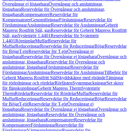
Övergångar ej löstagbara
Övergångar och anslutningar,
löstagbara
Reservdelar för Övergångar och anslutningar,
löstagbara
Kompensatorer
Reservdelar för
Kompensatorer
Genomföringar
Förslutningar
Reservdelar för
Förslutningar
Anslutningar
Reservdelar för Anslutningar
Geberit
Mapress Rostfritt Stål, gas
Reservdelar för Geberit Mapress Rostfritt
Stål, gas
Systemrör 1.4401
Reservdelar för Systemrör
1.4401
Rörnipplar
Muffar
Reservdelar för
Muffar
Reduceringar
Reservdelar för Reduceringar
Böjar
Reservdelar
för Böjar
T-rör
Reservdelar för T-rör
Övergångar ej
löstagbara
Reservdelar för Övergångar ej löstagbara
Övergångar och
anslutningar, löstagbara
Reservdelar för Övergångar och
anslutningar, löstagbara
Förslutningar
Reservdelar för
Förslutningar
Anslutningar
Reservdelar för Anslutningar
Tillbehör för
Geberit Mapress Rostfritt Stål
Skyddskåpor med rörände
Tätningar
för rörledningar och rördelar
Rörfästen
Systempackningar
Set skruv
för flänskopplingar
Geberit Mapress Therm
Systemrör
Therm
Rördelar
Reservdelar för Rördelar
Muffar
Reservdelar för
Muffar
Reduceringar
Reservdelar för Reduceringar
Böjar
Reservdelar
för Böjar
T-rör
Reservdelar för T-rör
Övergångar ej
löstagbara
Reservdelar för Övergångar ej löstagbara
Övergångar och
anslutningar, löstagbara
Reservdelar för Övergångar och
anslutningar, löstagbara
Kompensatorer
Reservdelar för
Kompensatorer
Förslutningar
Reservdelar för
Förslutningar
Värmeanslutningar
Reservdelar för