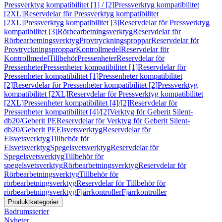
Pressverktyg kompatibilitet [1] / [2]
Pressverktyg kompatibilitet
[2XL]
Reservdelar för Pressverktyg kompatibilitet
[2XL]
Pressverktyg kompatibilitet [3]
Reservdelar för Pressverktyg
kompatibilitet [3]
Rörbearbetningsverktyg
Reservdelar för
Rörbearbetningsverktyg
Provtryckningsproppar
Reservdelar för
Provtryckningsproppar
Kontrollmedel
Reservdelar för
Kontrollmedel
Tillbehör
Pressenheter
Reservdelar för
Pressenheter
Pressenheter kompatibilitet [1]
Reservdelar för
Pressenheter kompatibilitet [1]
Pressenheter kompatibilitet
[2]
Reservdelar för Pressenheter kompatibilitet [2]
Pressverktyg
kompatibilitet [2XL]
Reservdelar för Pressverktyg kompatibilitet
[2XL]
Pressenheter kompatibilitet [4]/[2]
Reservdelar för
Pressenheter kompatibilitet [4]/[2]
Verktyg för Geberit Silent-
db20/Geberit PE
Reservdelar för Verktyg för Geberit Silent-
db20/Geberit PE
Elsvetsverktyg
Reservdelar för
Elsvetsverktyg
Tillbehör för
Elsvetsverktyg
Spegelsvetsverktyg
Reservdelar för
Spegelsvetsverktyg
Tillbehör för
spegelsvetsverktyg
Rörbearbetningsverktyg
Reservdelar för
Rörbearbetningsverktyg
Tillbehör för
rörbearbetningsverktyg
Reservdelar för Tillbehör för
rörbearbetningsverktyg
Fjärrkontroller
Fjärrkontroller
Produktkategorier
Badrumsserier
Nyheter