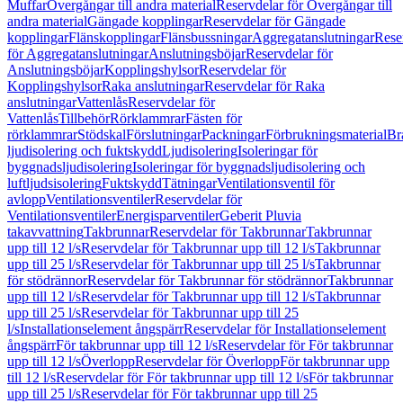
Muffar
Övergångar till andra material
Reservdelar för Övergångar till
andra material
Gängade kopplingar
Reservdelar för Gängade
kopplingar
Flänskopplingar
Flänsbussningar
Aggregatanslutningar
Rese
för Aggregatanslutningar
Anslutningsböjar
Reservdelar för
Anslutningsböjar
Kopplingshylsor
Reservdelar för
Kopplingshylsor
Raka anslutningar
Reservdelar för Raka
anslutningar
Vattenlås
Reservdelar för
Vattenlås
Tillbehör
Rörklammrar
Fästen för
rörklammrar
Stödskal
Förslutningar
Packningar
Förbrukningsmaterial
Br
ljudisolering och fuktskydd
Ljudisolering
Isoleringar för
byggnadsljudisolering
Isoleringar för byggnadsljudisolering och
luftljudsisolering
Fuktskydd
Tätningar
Ventilationsventil för
avlopp
Ventilationsventiler
Reservdelar för
Ventilationsventiler
Energisparventiler
Geberit Pluvia
takavvattning
Takbrunnar
Reservdelar för Takbrunnar
Takbrunnar
upp till 12 l/s
Reservdelar för Takbrunnar upp till 12 l/s
Takbrunnar
upp till 25 l/s
Reservdelar för Takbrunnar upp till 25 l/s
Takbrunnar
för stödrännor
Reservdelar för Takbrunnar för stödrännor
Takbrunnar
upp till 12 l/s
Reservdelar för Takbrunnar upp till 12 l/s
Takbrunnar
upp till 25 l/s
Reservdelar för Takbrunnar upp till 25
l/s
Installationselement ångspärr
Reservdelar för Installationselement
ångspärr
För takbrunnar upp till 12 l/s
Reservdelar för För takbrunnar
upp till 12 l/s
Överlopp
Reservdelar för Överlopp
För takbrunnar upp
till 12 l/s
Reservdelar för För takbrunnar upp till 12 l/s
För takbrunnar
upp till 25 l/s
Reservdelar för För takbrunnar upp till 25