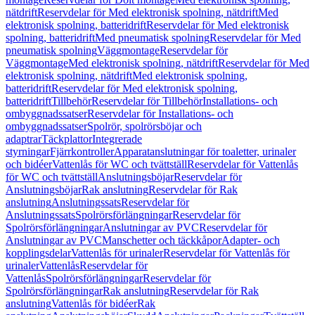
nätdrift
Reservdelar för Med elektronisk spolning, nätdrift
Med
elektronisk spolning, batteridrift
Reservdelar för Med elektronisk
spolning, batteridrift
Med pneumatisk spolning
Reservdelar för Med
pneumatisk spolning
Väggmontage
Reservdelar för
Väggmontage
Med elektronisk spolning, nätdrift
Reservdelar för Med
elektronisk spolning, nätdrift
Med elektronisk spolning,
batteridrift
Reservdelar för Med elektronisk spolning,
batteridrift
Tillbehör
Reservdelar för Tillbehör
Installations- och
ombyggnadssatser
Reservdelar för Installations- och
ombyggnadssatser
Spolrör, spolrörsböjar och
adaptrar
Täckplattor
Integrerade
styrningar
Fjärrkontroller
Apparatanslutningar för toaletter, urinaler
och bidéer
Vattenlås för WC och tvättställ
Reservdelar för Vattenlås
för WC och tvättställ
Anslutningsböjar
Reservdelar för
Anslutningsböjar
Rak anslutning
Reservdelar för Rak
anslutning
Anslutningssats
Reservdelar för
Anslutningssats
Spolrörsförlängningar
Reservdelar för
Spolrörsförlängningar
Anslutningar av PVC
Reservdelar för
Anslutningar av PVC
Manschetter och täckkåpor
Adapter- och
kopplingsdelar
Vattenlås för urinaler
Reservdelar för Vattenlås för
urinaler
Vattenlås
Reservdelar för
Vattenlås
Spolrörsförlängningar
Reservdelar för
Spolrörsförlängningar
Rak anslutning
Reservdelar för Rak
anslutning
Vattenlås för bidéer
Rak