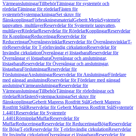
Värmeanslutningar
Tillbehör
Tätningar för systemrör och
rördelar
Tätningar för rördelar
Fästen för
systemrör
Systempackningar
Set skruv för
flänskopplingar
Förbrukningsmaterial
Geberit Mepla
Systemrör
tappvatten, multilayer
Reservdelar för Systemrör tappvatten,
multilayer
Rördelar
Reservdelar för Rördelar
Kopplingar
Reservdelar
för Kopplingar
Reduceringar
Reservdelar för
Reduceringar
Övergångsvinklar
Reservdelar för Övergångsvinklar
T-
rör
Reservdelar för T-rör
Invändig cirkulation
Reservdelar för
Invändig cirkulation
Övergångar ej löstagbara
Reservdelar för
Övergångar ej löstagbara
Övergångar och anslutningar,
löstagbara
Reservdelar för Övergångar och anslutningar,
löstagbara
Förslutningar
Reservdelar för
Förslutningar
Anslutningar
Reservdelar för Anslutningar
Fördelare
med gängad anslutning
Reservdelar för Fördelare med gängad
anslutning
Värmeanslutningar
Reservdelar för
Värmeanslutningar
Tillbehör
Tätningar för rörledningar och
rördelar
Rörfästen
Systempackningar
Set skruv för
flänskopplingar
Geberit Mapress Rostfritt Stål
Geberit Mapress
Rostfritt Stål
Reservdelar för Geberit Mapress Rostfritt Stål
Systemrör
1.4401
Reservdelar för Systemrör
1.4401
Rörnipplar
Muffar
Reservdelar för
Muffar
Reduceringar
Reservdelar för Reduceringar
Böjar
Reservdelar
för Böjar
T-rör
Reservdelar för T-rör
Invändig cirkulation
Reservdelar
för Invändig cirkulation
Övergångar ej löstagbara
Reservdelar för