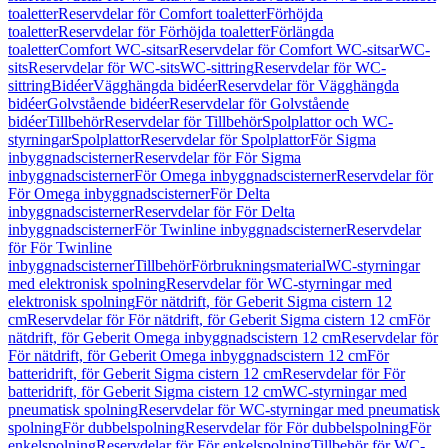
toaletter
Reservdelar för Comfort toaletter
Förhöjda
toaletter
Reservdelar för Förhöjda toaletter
Förlängda
toaletter
Comfort WC-sitsar
Reservdelar för Comfort WC-sitsar
WC-
sits
Reservdelar för WC-sits
WC-sittring
Reservdelar för WC-
sittring
Bidéer
Vägghängda bidéer
Reservdelar för Vägghängda
bidéer
Golvstående bidéer
Reservdelar för Golvstående
bidéer
Tillbehör
Reservdelar för Tillbehör
Spolplattor och WC-
styrningar
Spolplattor
Reservdelar för Spolplattor
För Sigma
inbyggnadscisterner
Reservdelar för För Sigma
inbyggnadscisterner
För Omega inbyggnadscisterner
Reservdelar för
För Omega inbyggnadscisterner
För Delta
inbyggnadscisterner
Reservdelar för För Delta
inbyggnadscisterner
För Twinline inbyggnadscisterner
Reservdelar
för För Twinline
inbyggnadscisterner
Tillbehör
Förbrukningsmaterial
WC-styrningar
med elektronisk spolning
Reservdelar för WC-styrningar med
elektronisk spolning
För nätdrift, för Geberit Sigma cistern 12
cm
Reservdelar för För nätdrift, för Geberit Sigma cistern 12 cm
För
nätdrift, för Geberit Omega inbyggnadscistern 12 cm
Reservdelar för
För nätdrift, för Geberit Omega inbyggnadscistern 12 cm
För
batteridrift, för Geberit Sigma cistern 12 cm
Reservdelar för För
batteridrift, för Geberit Sigma cistern 12 cm
WC-styrningar med
pneumatisk spolning
Reservdelar för WC-styrningar med pneumatisk
spolning
För dubbelspolning
Reservdelar för För dubbelspolning
För
enkelspolning
Reservdelar för För enkelspolning
Tillbehör för WC-