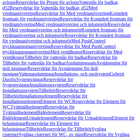
avlopp
Reservdelar för Propp för avlopp
Vattenlås för badkar,
d52
Reservdelar för Vattenlås för badkar, d52
Med
vredmanövrering
Reservdelar för Med vredmanövrering
Komplett
frontsats för vredmanövrering
Reservdelar för Komplett frontsats för
vredmanövrering
Med vredmanövrering och inloppsrör
Reservdelar
för Med vredmanövrering och inloppsrör
Komplett frontsats för
vredmanövrering och inloppsrör
Reservdelar för Komplett frontsats
för vredmanövrering och inloppsrör
Med PushControl
tryckknappsmanövrering
Reservdelar för Med PushControl
tryckknappsmanövrering
Med ventilkonor
Reservdelar för Med
ventilkonor
Tillbehör för vattenlås för badkar
Reservdelar för
Tillbehör för vattenlås för badkar
Anslutningssats
Avstängning för
dolt montage
Reservdelar för Avstängning för dolt
montage
Vattenanslutningar
Installations- och spolsystem
Geberit
Duofix
Systemväggar
Reservdelar för
Systemväggar
Installationssystem
Reservdelar för
Installationssystem
Tillbehör
Reservdelar för
Tillbehör
Installationselement
Reservdelar för
Installationselement
Element för WC
Reservdelar för Element för
WC
Tvättställselement
Reservdelar för
Tvättställselement
Bidéelement
Reservdelar för
Bidéelement
Urinalelement
Reservdelar för Urinalelement
Element för
belastningar
Reservdelar för Element för
belastningar
Tillbehör
Reservdelar för Tillbehör
Synliga
cisterner
Synliga cisterner för WC, av plast
Reservdelar för Synliga