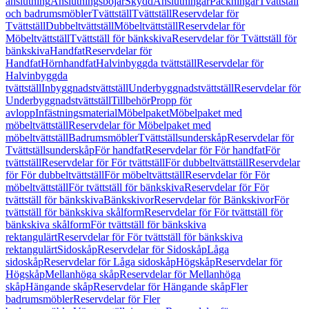
anslutning
Anslutningsböjar
Skydd
Anslutningar
Packningar
Tvättställ
och badrumsmöbler
Tvättställ
Tvättställ
Reservdelar för
Tvättställ
Dubbeltvättställ
Möbeltvättställ
Reservdelar för
Möbeltvättställ
Tvättställ för bänkskiva
Reservdelar för Tvättställ för
bänkskiva
Handfat
Reservdelar för
Handfat
Hörnhandfat
Halvinbyggda tvättställ
Reservdelar för
Halvinbyggda
tvättställ
Inbyggnadstvättställ
Underbyggnadstvättställ
Reservdelar för
Underbyggnadstvättställ
Tillbehör
Propp för
avlopp
Infästningsmaterial
Möbelpaket
Möbelpaket med
möbeltvättställ
Reservdelar för Möbelpaket med
möbeltvättställ
Badrumsmöbler
Tvättställsunderskåp
Reservdelar för
Tvättställsunderskåp
För handfat
Reservdelar för För handfat
För
tvättställ
Reservdelar för För tvättställ
För dubbeltvättställ
Reservdelar
för För dubbeltvättställ
För möbeltvättställ
Reservdelar för För
möbeltvättställ
För tvättställ för bänkskiva
Reservdelar för För
tvättställ för bänkskiva
Bänkskivor
Reservdelar för Bänkskivor
För
tvättställ för bänkskiva skålform
Reservdelar för För tvättställ för
bänkskiva skålform
För tvättställ för bänkskiva
rektangulärt
Reservdelar för För tvättställ för bänkskiva
rektangulärt
Sidoskåp
Reservdelar för Sidoskåp
Låga
sidoskåp
Reservdelar för Låga sidoskåp
Högskåp
Reservdelar för
Högskåp
Mellanhöga skåp
Reservdelar för Mellanhöga
skåp
Hängande skåp
Reservdelar för Hängande skåp
Fler
badrumsmöbler
Reservdelar för Fler