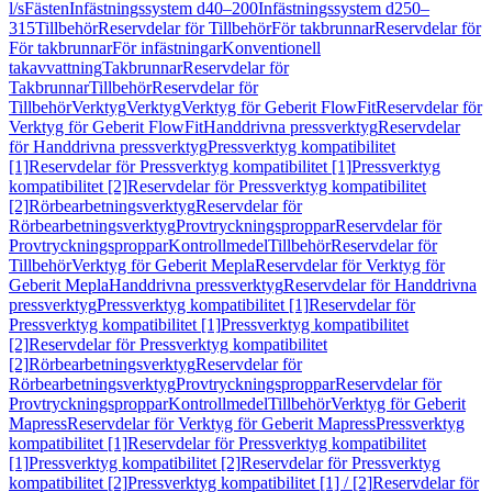
l/s
Fästen
Infästningssystem d40–200
Infästningssystem d250–
315
Tillbehör
Reservdelar för Tillbehör
För takbrunnar
Reservdelar för
För takbrunnar
För infästningar
Konventionell
takavvattning
Takbrunnar
Reservdelar för
Takbrunnar
Tillbehör
Reservdelar för
Tillbehör
Verktyg
Verktyg
Verktyg för Geberit FlowFit
Reservdelar för
Verktyg för Geberit FlowFit
Handdrivna pressverktyg
Reservdelar
för Handdrivna pressverktyg
Pressverktyg kompatibilitet
[1]
Reservdelar för Pressverktyg kompatibilitet [1]
Pressverktyg
kompatibilitet [2]
Reservdelar för Pressverktyg kompatibilitet
[2]
Rörbearbetningsverktyg
Reservdelar för
Rörbearbetningsverktyg
Provtryckningsproppar
Reservdelar för
Provtryckningsproppar
Kontrollmedel
Tillbehör
Reservdelar för
Tillbehör
Verktyg för Geberit Mepla
Reservdelar för Verktyg för
Geberit Mepla
Handdrivna pressverktyg
Reservdelar för Handdrivna
pressverktyg
Pressverktyg kompatibilitet [1]
Reservdelar för
Pressverktyg kompatibilitet [1]
Pressverktyg kompatibilitet
[2]
Reservdelar för Pressverktyg kompatibilitet
[2]
Rörbearbetningsverktyg
Reservdelar för
Rörbearbetningsverktyg
Provtryckningsproppar
Reservdelar för
Provtryckningsproppar
Kontrollmedel
Tillbehör
Verktyg för Geberit
Mapress
Reservdelar för Verktyg för Geberit Mapress
Pressverktyg
kompatibilitet [1]
Reservdelar för Pressverktyg kompatibilitet
[1]
Pressverktyg kompatibilitet [2]
Reservdelar för Pressverktyg
kompatibilitet [2]
Pressverktyg kompatibilitet [1] / [2]
Reservdelar för