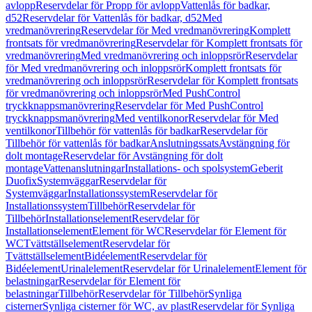
avlopp
Reservdelar för Propp för avlopp
Vattenlås för badkar,
d52
Reservdelar för Vattenlås för badkar, d52
Med
vredmanövrering
Reservdelar för Med vredmanövrering
Komplett
frontsats för vredmanövrering
Reservdelar för Komplett frontsats för
vredmanövrering
Med vredmanövrering och inloppsrör
Reservdelar
för Med vredmanövrering och inloppsrör
Komplett frontsats för
vredmanövrering och inloppsrör
Reservdelar för Komplett frontsats
för vredmanövrering och inloppsrör
Med PushControl
tryckknappsmanövrering
Reservdelar för Med PushControl
tryckknappsmanövrering
Med ventilkonor
Reservdelar för Med
ventilkonor
Tillbehör för vattenlås för badkar
Reservdelar för
Tillbehör för vattenlås för badkar
Anslutningssats
Avstängning för
dolt montage
Reservdelar för Avstängning för dolt
montage
Vattenanslutningar
Installations- och spolsystem
Geberit
Duofix
Systemväggar
Reservdelar för
Systemväggar
Installationssystem
Reservdelar för
Installationssystem
Tillbehör
Reservdelar för
Tillbehör
Installationselement
Reservdelar för
Installationselement
Element för WC
Reservdelar för Element för
WC
Tvättställselement
Reservdelar för
Tvättställselement
Bidéelement
Reservdelar för
Bidéelement
Urinalelement
Reservdelar för Urinalelement
Element för
belastningar
Reservdelar för Element för
belastningar
Tillbehör
Reservdelar för Tillbehör
Synliga
cisterner
Synliga cisterner för WC, av plast
Reservdelar för Synliga