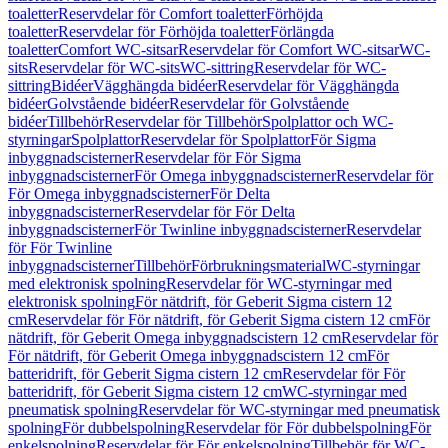
toaletter
Reservdelar för Comfort toaletter
Förhöjda
toaletter
Reservdelar för Förhöjda toaletter
Förlängda
toaletter
Comfort WC-sitsar
Reservdelar för Comfort WC-sitsar
WC-
sits
Reservdelar för WC-sits
WC-sittring
Reservdelar för WC-
sittring
Bidéer
Vägghängda bidéer
Reservdelar för Vägghängda
bidéer
Golvstående bidéer
Reservdelar för Golvstående
bidéer
Tillbehör
Reservdelar för Tillbehör
Spolplattor och WC-
styrningar
Spolplattor
Reservdelar för Spolplattor
För Sigma
inbyggnadscisterner
Reservdelar för För Sigma
inbyggnadscisterner
För Omega inbyggnadscisterner
Reservdelar för
För Omega inbyggnadscisterner
För Delta
inbyggnadscisterner
Reservdelar för För Delta
inbyggnadscisterner
För Twinline inbyggnadscisterner
Reservdelar
för För Twinline
inbyggnadscisterner
Tillbehör
Förbrukningsmaterial
WC-styrningar
med elektronisk spolning
Reservdelar för WC-styrningar med
elektronisk spolning
För nätdrift, för Geberit Sigma cistern 12
cm
Reservdelar för För nätdrift, för Geberit Sigma cistern 12 cm
För
nätdrift, för Geberit Omega inbyggnadscistern 12 cm
Reservdelar för
För nätdrift, för Geberit Omega inbyggnadscistern 12 cm
För
batteridrift, för Geberit Sigma cistern 12 cm
Reservdelar för För
batteridrift, för Geberit Sigma cistern 12 cm
WC-styrningar med
pneumatisk spolning
Reservdelar för WC-styrningar med pneumatisk
spolning
För dubbelspolning
Reservdelar för För dubbelspolning
För
enkelspolning
Reservdelar för För enkelspolning
Tillbehör för WC-