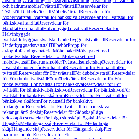
anslutning
Anslutningsböjar
Skydd
Anslutningar
Packningar
Tvättställ
och badrumsmöbler
Tvättställ
Tvättställ
Reservdelar för
Tvättställ
Dubbeltvättställ
Möbeltvättställ
Reservdelar för
Möbeltvättställ
Tvättställ för bänkskiva
Reservdelar för Tvättställ för
bänkskiva
Handfat
Reservdelar för
Handfat
Hörnhandfat
Halvinbyggda tvättställ
Reservdelar för
Halvinbyggda
tvättställ
Inbyggnadstvättställ
Underbyggnadstvättställ
Reservdelar för
Underbyggnadstvättställ
Tillbehör
Propp för
avlopp
Infästningsmaterial
Möbelpaket
Möbelpaket med
möbeltvättställ
Reservdelar för Möbelpaket med
möbeltvättställ
Badrumsmöbler
Tvättställsunderskåp
Reservdelar för
Tvättställsunderskåp
För handfat
Reservdelar för För handfat
För
tvättställ
Reservdelar för För tvättställ
För dubbeltvättställ
Reservdelar
för För dubbeltvättställ
För möbeltvättställ
Reservdelar för För
möbeltvättställ
För tvättställ för bänkskiva
Reservdelar för För
tvättställ för bänkskiva
Bänkskivor
Reservdelar för Bänkskivor
För
tvättställ för bänkskiva skålform
Reservdelar för För tvättställ för
bänkskiva skålform
För tvättställ för bänkskiva
rektangulärt
Reservdelar för För tvättställ för bänkskiva
rektangulärt
Sidoskåp
Reservdelar för Sidoskåp
Låga
sidoskåp
Reservdelar för Låga sidoskåp
Högskåp
Reservdelar för
Högskåp
Mellanhöga skåp
Reservdelar för Mellanhöga
skåp
Hängande skåp
Reservdelar för Hängande skåp
Fler
badrumsmöbler
Reservdelar för Fler