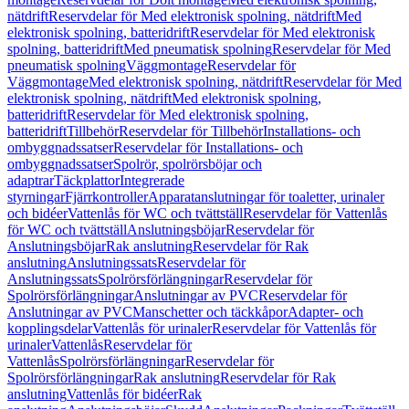
nätdrift
Reservdelar för Med elektronisk spolning, nätdrift
Med
elektronisk spolning, batteridrift
Reservdelar för Med elektronisk
spolning, batteridrift
Med pneumatisk spolning
Reservdelar för Med
pneumatisk spolning
Väggmontage
Reservdelar för
Väggmontage
Med elektronisk spolning, nätdrift
Reservdelar för Med
elektronisk spolning, nätdrift
Med elektronisk spolning,
batteridrift
Reservdelar för Med elektronisk spolning,
batteridrift
Tillbehör
Reservdelar för Tillbehör
Installations- och
ombyggnadssatser
Reservdelar för Installations- och
ombyggnadssatser
Spolrör, spolrörsböjar och
adaptrar
Täckplattor
Integrerade
styrningar
Fjärrkontroller
Apparatanslutningar för toaletter, urinaler
och bidéer
Vattenlås för WC och tvättställ
Reservdelar för Vattenlås
för WC och tvättställ
Anslutningsböjar
Reservdelar för
Anslutningsböjar
Rak anslutning
Reservdelar för Rak
anslutning
Anslutningssats
Reservdelar för
Anslutningssats
Spolrörsförlängningar
Reservdelar för
Spolrörsförlängningar
Anslutningar av PVC
Reservdelar för
Anslutningar av PVC
Manschetter och täckkåpor
Adapter- och
kopplingsdelar
Vattenlås för urinaler
Reservdelar för Vattenlås för
urinaler
Vattenlås
Reservdelar för
Vattenlås
Spolrörsförlängningar
Reservdelar för
Spolrörsförlängningar
Rak anslutning
Reservdelar för Rak
anslutning
Vattenlås för bidéer
Rak