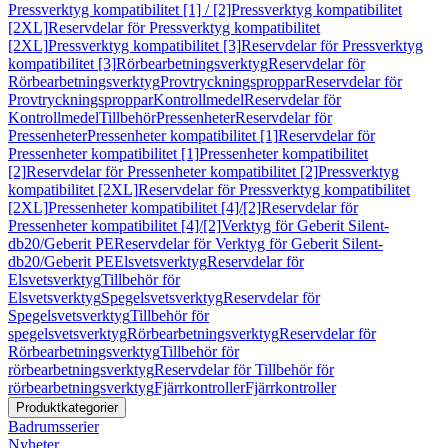
Pressverktyg kompatibilitet [1] / [2]
Pressverktyg kompatibilitet
[2XL]
Reservdelar för Pressverktyg kompatibilitet
[2XL]
Pressverktyg kompatibilitet [3]
Reservdelar för Pressverktyg
kompatibilitet [3]
Rörbearbetningsverktyg
Reservdelar för
Rörbearbetningsverktyg
Provtryckningsproppar
Reservdelar för
Provtryckningsproppar
Kontrollmedel
Reservdelar för
Kontrollmedel
Tillbehör
Pressenheter
Reservdelar för
Pressenheter
Pressenheter kompatibilitet [1]
Reservdelar för
Pressenheter kompatibilitet [1]
Pressenheter kompatibilitet
[2]
Reservdelar för Pressenheter kompatibilitet [2]
Pressverktyg
kompatibilitet [2XL]
Reservdelar för Pressverktyg kompatibilitet
[2XL]
Pressenheter kompatibilitet [4]/[2]
Reservdelar för
Pressenheter kompatibilitet [4]/[2]
Verktyg för Geberit Silent-
db20/Geberit PE
Reservdelar för Verktyg för Geberit Silent-
db20/Geberit PE
Elsvetsverktyg
Reservdelar för
Elsvetsverktyg
Tillbehör för
Elsvetsverktyg
Spegelsvetsverktyg
Reservdelar för
Spegelsvetsverktyg
Tillbehör för
spegelsvetsverktyg
Rörbearbetningsverktyg
Reservdelar för
Rörbearbetningsverktyg
Tillbehör för
rörbearbetningsverktyg
Reservdelar för Tillbehör för
rörbearbetningsverktyg
Fjärrkontroller
Fjärrkontroller
Produktkategorier
Badrumsserier
Nyheter