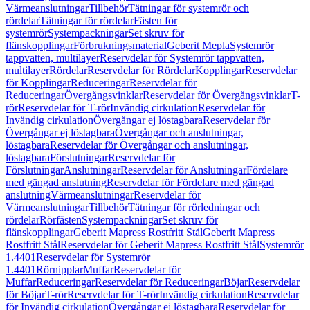
Värmeanslutningar
Tillbehör
Tätningar för systemrör och
rördelar
Tätningar för rördelar
Fästen för
systemrör
Systempackningar
Set skruv för
flänskopplingar
Förbrukningsmaterial
Geberit Mepla
Systemrör
tappvatten, multilayer
Reservdelar för Systemrör tappvatten,
multilayer
Rördelar
Reservdelar för Rördelar
Kopplingar
Reservdelar
för Kopplingar
Reduceringar
Reservdelar för
Reduceringar
Övergångsvinklar
Reservdelar för Övergångsvinklar
T-
rör
Reservdelar för T-rör
Invändig cirkulation
Reservdelar för
Invändig cirkulation
Övergångar ej löstagbara
Reservdelar för
Övergångar ej löstagbara
Övergångar och anslutningar,
löstagbara
Reservdelar för Övergångar och anslutningar,
löstagbara
Förslutningar
Reservdelar för
Förslutningar
Anslutningar
Reservdelar för Anslutningar
Fördelare
med gängad anslutning
Reservdelar för Fördelare med gängad
anslutning
Värmeanslutningar
Reservdelar för
Värmeanslutningar
Tillbehör
Tätningar för rörledningar och
rördelar
Rörfästen
Systempackningar
Set skruv för
flänskopplingar
Geberit Mapress Rostfritt Stål
Geberit Mapress
Rostfritt Stål
Reservdelar för Geberit Mapress Rostfritt Stål
Systemrör
1.4401
Reservdelar för Systemrör
1.4401
Rörnipplar
Muffar
Reservdelar för
Muffar
Reduceringar
Reservdelar för Reduceringar
Böjar
Reservdelar
för Böjar
T-rör
Reservdelar för T-rör
Invändig cirkulation
Reservdelar
för Invändig cirkulation
Övergångar ej löstagbara
Reservdelar för