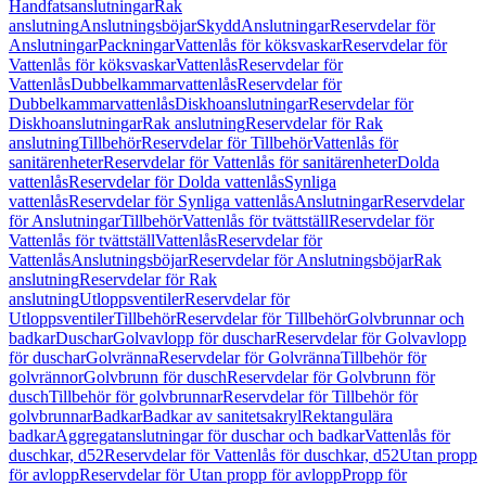
Handfatsanslutningar
Rak
anslutning
Anslutningsböjar
Skydd
Anslutningar
Reservdelar för
Anslutningar
Packningar
Vattenlås för köksvaskar
Reservdelar för
Vattenlås för köksvaskar
Vattenlås
Reservdelar för
Vattenlås
Dubbelkammarvattenlås
Reservdelar för
Dubbelkammarvattenlås
Diskhoanslutningar
Reservdelar för
Diskhoanslutningar
Rak anslutning
Reservdelar för Rak
anslutning
Tillbehör
Reservdelar för Tillbehör
Vattenlås för
sanitärenheter
Reservdelar för Vattenlås för sanitärenheter
Dolda
vattenlås
Reservdelar för Dolda vattenlås
Synliga
vattenlås
Reservdelar för Synliga vattenlås
Anslutningar
Reservdelar
för Anslutningar
Tillbehör
Vattenlås för tvättställ
Reservdelar för
Vattenlås för tvättställ
Vattenlås
Reservdelar för
Vattenlås
Anslutningsböjar
Reservdelar för Anslutningsböjar
Rak
anslutning
Reservdelar för Rak
anslutning
Utloppsventiler
Reservdelar för
Utloppsventiler
Tillbehör
Reservdelar för Tillbehör
Golvbrunnar och
badkar
Duschar
Golvavlopp för duschar
Reservdelar för Golvavlopp
för duschar
Golvränna
Reservdelar för Golvränna
Tillbehör för
golvrännor
Golvbrunn för dusch
Reservdelar för Golvbrunn för
dusch
Tillbehör för golvbrunnar
Reservdelar för Tillbehör för
golvbrunnar
Badkar
Badkar av sanitetsakryl
Rektangulära
badkar
Aggregatanslutningar för duschar och badkar
Vattenlås för
duschkar, d52
Reservdelar för Vattenlås för duschkar, d52
Utan propp
för avlopp
Reservdelar för Utan propp för avlopp
Propp för