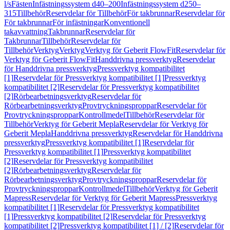
l/s
Fästen
Infästningssystem d40–200
Infästningssystem d250–
315
Tillbehör
Reservdelar för Tillbehör
För takbrunnar
Reservdelar för
För takbrunnar
För infästningar
Konventionell
takavvattning
Takbrunnar
Reservdelar för
Takbrunnar
Tillbehör
Reservdelar för
Tillbehör
Verktyg
Verktyg
Verktyg för Geberit FlowFit
Reservdelar för
Verktyg för Geberit FlowFit
Handdrivna pressverktyg
Reservdelar
för Handdrivna pressverktyg
Pressverktyg kompatibilitet
[1]
Reservdelar för Pressverktyg kompatibilitet [1]
Pressverktyg
kompatibilitet [2]
Reservdelar för Pressverktyg kompatibilitet
[2]
Rörbearbetningsverktyg
Reservdelar för
Rörbearbetningsverktyg
Provtryckningsproppar
Reservdelar för
Provtryckningsproppar
Kontrollmedel
Tillbehör
Reservdelar för
Tillbehör
Verktyg för Geberit Mepla
Reservdelar för Verktyg för
Geberit Mepla
Handdrivna pressverktyg
Reservdelar för Handdrivna
pressverktyg
Pressverktyg kompatibilitet [1]
Reservdelar för
Pressverktyg kompatibilitet [1]
Pressverktyg kompatibilitet
[2]
Reservdelar för Pressverktyg kompatibilitet
[2]
Rörbearbetningsverktyg
Reservdelar för
Rörbearbetningsverktyg
Provtryckningsproppar
Reservdelar för
Provtryckningsproppar
Kontrollmedel
Tillbehör
Verktyg för Geberit
Mapress
Reservdelar för Verktyg för Geberit Mapress
Pressverktyg
kompatibilitet [1]
Reservdelar för Pressverktyg kompatibilitet
[1]
Pressverktyg kompatibilitet [2]
Reservdelar för Pressverktyg
kompatibilitet [2]
Pressverktyg kompatibilitet [1] / [2]
Reservdelar för