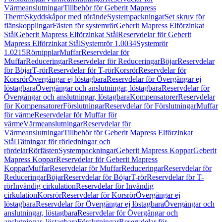
Värmeanslutningar
Tillbehör för Geberit Mapress
Therm
Skyddskåpor med rörände
Systempackningar
Set skruv för
flänskopplingar
Fästen för systemrör
Geberit Mapress Elförzinkat
Stål
Geberit Mapress Elförzinkat Stål
Reservdelar för Geberit
Mapress Elförzinkat Stål
Systemrör 1.0034
Systemrör
1.0215
Rörnipplar
Muffar
Reservdelar för
Muffar
Reduceringar
Reservdelar för Reduceringar
Böjar
Reservdelar
för Böjar
T-rör
Reservdelar för T-rör
Korsrör
Reservdelar för
Korsrör
Övergångar ej löstagbara
Reservdelar för Övergångar ej
löstagbara
Övergångar och anslutningar, löstagbara
Reservdelar för
Övergångar och anslutningar, löstagbara
Kompensatorer
Reservdelar
för Kompensatorer
Förslutningar
Reservdelar för Förslutningar
Muffar
för värme
Reservdelar för Muffar för
värme
Värmeanslutningar
Reservdelar för
Värmeanslutningar
Tillbehör för Geberit Mapress Elförzinkat
Stål
Tätningar för rörledningar och
rördelar
Rörfästen
Systempackningar
Geberit Mapress Koppar
Geberit
Mapress Koppar
Reservdelar för Geberit Mapress
Koppar
Muffar
Reservdelar för Muffar
Reduceringar
Reservdelar för
Reduceringar
Böjar
Reservdelar för Böjar
T-rör
Reservdelar för T-
rör
Invändig cirkulation
Reservdelar för Invändig
cirkulation
Korsrör
Reservdelar för Korsrör
Övergångar ej
löstagbara
Reservdelar för Övergångar ej löstagbara
Övergångar och
anslutningar, löstagbara
Reservdelar för Övergångar och
anslutningar, löstagbara
Förslutningar
Reservdelar för