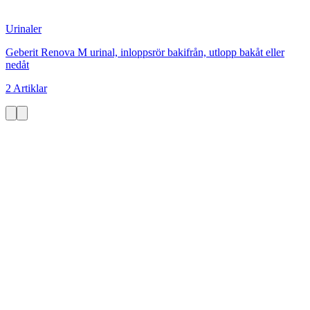
Urinaler
Geberit Renova M urinal, inloppsrör bakifrån, utlopp bakåt eller
nedåt
2 Artiklar