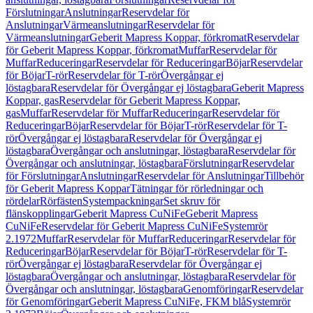
Förslutningar
Anslutningar
Reservdelar för
Anslutningar
Värmeanslutningar
Reservdelar för
Värmeanslutningar
Geberit Mapress Koppar, förkromat
Reservdelar
för Geberit Mapress Koppar, förkromat
Muffar
Reservdelar för
Muffar
Reduceringar
Reservdelar för Reduceringar
Böjar
Reservdelar
för Böjar
T-rör
Reservdelar för T-rör
Övergångar ej
löstagbara
Reservdelar för Övergångar ej löstagbara
Geberit Mapress
Koppar, gas
Reservdelar för Geberit Mapress Koppar,
gas
Muffar
Reservdelar för Muffar
Reduceringar
Reservdelar för
Reduceringar
Böjar
Reservdelar för Böjar
T-rör
Reservdelar för T-
rör
Övergångar ej löstagbara
Reservdelar för Övergångar ej
löstagbara
Övergångar och anslutningar, löstagbara
Reservdelar för
Övergångar och anslutningar, löstagbara
Förslutningar
Reservdelar
för Förslutningar
Anslutningar
Reservdelar för Anslutningar
Tillbehör
för Geberit Mapress Koppar
Tätningar för rörledningar och
rördelar
Rörfästen
Systempackningar
Set skruv för
flänskopplingar
Geberit Mapress CuNiFe
Geberit Mapress
CuNiFe
Reservdelar för Geberit Mapress CuNiFe
Systemrör
2.1972
Muffar
Reservdelar för Muffar
Reduceringar
Reservdelar för
Reduceringar
Böjar
Reservdelar för Böjar
T-rör
Reservdelar för T-
rör
Övergångar ej löstagbara
Reservdelar för Övergångar ej
löstagbara
Övergångar och anslutningar, löstagbara
Reservdelar för
Övergångar och anslutningar, löstagbara
Genomföringar
Reservdelar
för Genomföringar
Geberit Mapress CuNiFe, FKM blå
Systemrör