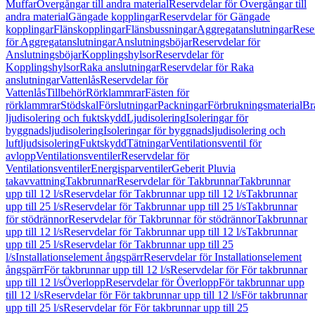
Muffar
Övergångar till andra material
Reservdelar för Övergångar till
andra material
Gängade kopplingar
Reservdelar för Gängade
kopplingar
Flänskopplingar
Flänsbussningar
Aggregatanslutningar
Rese
för Aggregatanslutningar
Anslutningsböjar
Reservdelar för
Anslutningsböjar
Kopplingshylsor
Reservdelar för
Kopplingshylsor
Raka anslutningar
Reservdelar för Raka
anslutningar
Vattenlås
Reservdelar för
Vattenlås
Tillbehör
Rörklammrar
Fästen för
rörklammrar
Stödskal
Förslutningar
Packningar
Förbrukningsmaterial
Br
ljudisolering och fuktskydd
Ljudisolering
Isoleringar för
byggnadsljudisolering
Isoleringar för byggnadsljudisolering och
luftljudsisolering
Fuktskydd
Tätningar
Ventilationsventil för
avlopp
Ventilationsventiler
Reservdelar för
Ventilationsventiler
Energisparventiler
Geberit Pluvia
takavvattning
Takbrunnar
Reservdelar för Takbrunnar
Takbrunnar
upp till 12 l/s
Reservdelar för Takbrunnar upp till 12 l/s
Takbrunnar
upp till 25 l/s
Reservdelar för Takbrunnar upp till 25 l/s
Takbrunnar
för stödrännor
Reservdelar för Takbrunnar för stödrännor
Takbrunnar
upp till 12 l/s
Reservdelar för Takbrunnar upp till 12 l/s
Takbrunnar
upp till 25 l/s
Reservdelar för Takbrunnar upp till 25
l/s
Installationselement ångspärr
Reservdelar för Installationselement
ångspärr
För takbrunnar upp till 12 l/s
Reservdelar för För takbrunnar
upp till 12 l/s
Överlopp
Reservdelar för Överlopp
För takbrunnar upp
till 12 l/s
Reservdelar för För takbrunnar upp till 12 l/s
För takbrunnar
upp till 25 l/s
Reservdelar för För takbrunnar upp till 25