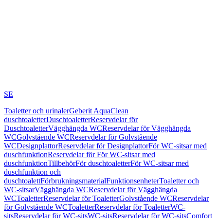
SE
Toaletter och urinaler
Geberit AquaClean
duschtoaletter
Duschtoaletter
Reservdelar för
Duschtoaletter
Vägghängda WC
Reservdelar för Vägghängda
WC
Golvstående WC
Reservdelar för Golvstående
WC
Designplattor
Reservdelar för Designplattor
För WC-sitsar med
duschfunktion
Reservdelar för För WC-sitsar med
duschfunktion
Tillbehör
För duschtoaletter
För WC-sitsar med
duschfunktion och
duschtoalett
Förbrukningsmaterial
Funktionsenheter
Toaletter och
WC-sitsar
Vägghängda WC
Reservdelar för Vägghängda
WC
Toaletter
Reservdelar för Toaletter
Golvstående WC
Reservdelar
för Golvstående WC
Toaletter
Reservdelar för Toaletter
WC-
sits
Reservdelar för WC-sits
WC-sits
Reservdelar för WC-sits
Comfort