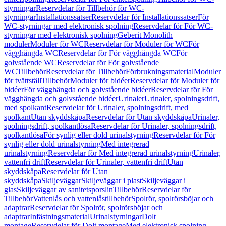
styrningar
Reservdelar för Tillbehör för WC-
styrningar
Installationssatser
Reservdelar för Installationssatser
För
WC-styrningar med elektronisk spolning
Reservdelar för För WC-
styrningar med elektronisk spolning
Geberit Monolith
moduler
Moduler för WC
Reservdelar för Moduler för WC
För
vägghängda WC
Reservdelar för För vägghängda WC
För
golvstående WC
Reservdelar för För golvstående
WC
Tillbehör
Reservdelar för Tillbehör
Förbrukningsmaterial
Moduler
för tvättställ
Tillbehör
Moduler för bidéer
Reservdelar för Moduler för
bidéer
För vägghängda och golvstående bidéer
Reservdelar för För
vägghängda och golvstående bidéer
Urinaler
Urinaler, spolningsdrift,
med spolkant
Reservdelar för Urinaler, spolningsdrift, med
spolkant
Utan skyddskåpa
Reservdelar för Utan skyddskåpa
Urinaler,
spolningsdrift, spolkantlösa
Reservdelar för Urinaler, spolningsdrift,
spolkantlösa
För synlig eller dold urinalstyrning
Reservdelar för För
synlig eller dold urinalstyrning
Med integrerad
urinalstyrning
Reservdelar för Med integrerad urinalstyrning
Urinaler,
vattenfri drift
Reservdelar för Urinaler, vattenfri drift
Utan
skyddskåpa
Reservdelar för Utan
skyddskåpa
Skiljeväggar
Skiljeväggar i plast
Skiljeväggar i
glas
Skiljeväggar av sanitetsporslin
Tillbehör
Reservdelar för
Tillbehör
Vattenlås och vattenlåstillbehör
Spolrör, spolrörsböjar och
adaptrar
Reservdelar för Spolrör, spolrörsböjar och
adaptrar
Infästningsmaterial
Urinalstyrningar
Dolt
montage
Reservdelar för Dolt montage
Med elektronisk spolning,