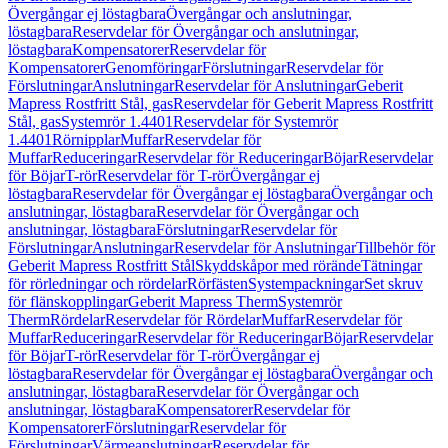
Övergångar ej löstagbara
Övergångar och anslutningar,
löstagbara
Reservdelar för Övergångar och anslutningar,
löstagbara
Kompensatorer
Reservdelar för
Kompensatorer
Genomföringar
Förslutningar
Reservdelar för
Förslutningar
Anslutningar
Reservdelar för Anslutningar
Geberit
Mapress Rostfritt Stål, gas
Reservdelar för Geberit Mapress Rostfritt
Stål, gas
Systemrör 1.4401
Reservdelar för Systemrör
1.4401
Rörnipplar
Muffar
Reservdelar för
Muffar
Reduceringar
Reservdelar för Reduceringar
Böjar
Reservdelar
för Böjar
T-rör
Reservdelar för T-rör
Övergångar ej
löstagbara
Reservdelar för Övergångar ej löstagbara
Övergångar och
anslutningar, löstagbara
Reservdelar för Övergångar och
anslutningar, löstagbara
Förslutningar
Reservdelar för
Förslutningar
Anslutningar
Reservdelar för Anslutningar
Tillbehör för
Geberit Mapress Rostfritt Stål
Skyddskåpor med rörände
Tätningar
för rörledningar och rördelar
Rörfästen
Systempackningar
Set skruv
för flänskopplingar
Geberit Mapress Therm
Systemrör
Therm
Rördelar
Reservdelar för Rördelar
Muffar
Reservdelar för
Muffar
Reduceringar
Reservdelar för Reduceringar
Böjar
Reservdelar
för Böjar
T-rör
Reservdelar för T-rör
Övergångar ej
löstagbara
Reservdelar för Övergångar ej löstagbara
Övergångar och
anslutningar, löstagbara
Reservdelar för Övergångar och
anslutningar, löstagbara
Kompensatorer
Reservdelar för
Kompensatorer
Förslutningar
Reservdelar för
Förslutningar
Värmeanslutningar
Reservdelar för