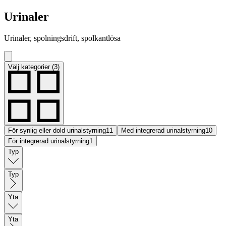
Urinaler
Urinaler, spolningsdrift, spolkantlösa
Välj kategorier (3)
För synlig eller dold urinalstyrning
11
Med integrerad urinalstyrning
10
För integrerad urinalstyrning
1
Typ
Typ
Yta
Yta