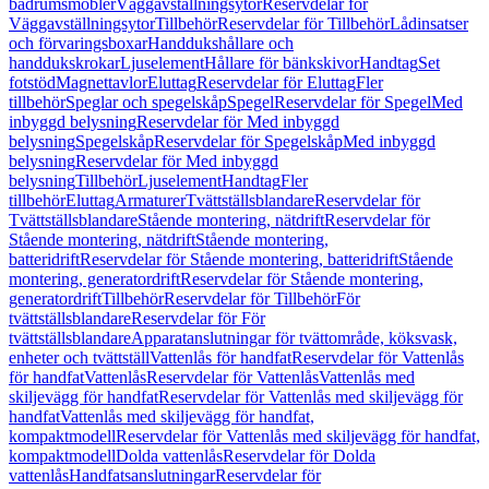
badrumsmöbler
Väggavställningsytor
Reservdelar för
Väggavställningsytor
Tillbehör
Reservdelar för Tillbehör
Lådinsatser
och förvaringsboxar
Handdukshållare och
handdukskrokar
Ljuselement
Hållare för bänkskivor
Handtag
Set
fotstöd
Magnettavlor
Eluttag
Reservdelar för Eluttag
Fler
tillbehör
Speglar och spegelskåp
Spegel
Reservdelar för Spegel
Med
inbyggd belysning
Reservdelar för Med inbyggd
belysning
Spegelskåp
Reservdelar för Spegelskåp
Med inbyggd
belysning
Reservdelar för Med inbyggd
belysning
Tillbehör
Ljuselement
Handtag
Fler
tillbehör
Eluttag
Armaturer
Tvättställsblandare
Reservdelar för
Tvättställsblandare
Stående montering, nätdrift
Reservdelar för
Stående montering, nätdrift
Stående montering,
batteridrift
Reservdelar för Stående montering, batteridrift
Stående
montering, generatordrift
Reservdelar för Stående montering,
generatordrift
Tillbehör
Reservdelar för Tillbehör
För
tvättställsblandare
Reservdelar för För
tvättställsblandare
Apparatanslutningar för tvättområde, köksvask,
enheter och tvättställ
Vattenlås för handfat
Reservdelar för Vattenlås
för handfat
Vattenlås
Reservdelar för Vattenlås
Vattenlås med
skiljevägg för handfat
Reservdelar för Vattenlås med skiljevägg för
handfat
Vattenlås med skiljevägg för handfat,
kompaktmodell
Reservdelar för Vattenlås med skiljevägg för handfat,
kompaktmodell
Dolda vattenlås
Reservdelar för Dolda
vattenlås
Handfatsanslutningar
Reservdelar för