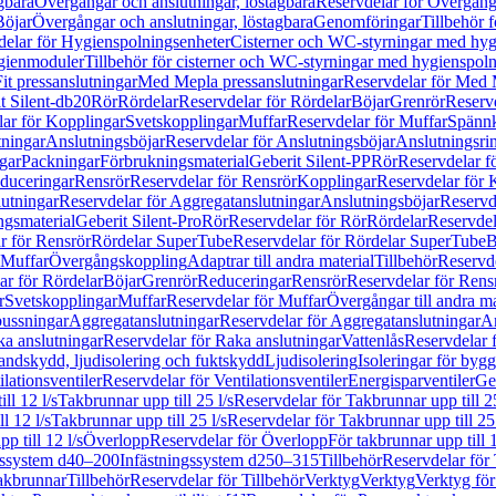
gbara
Övergångar och anslutningar, löstagbara
Reservdelar för Övergånga
Böjar
Övergångar och anslutningar, löstagbara
Genomföringar
Tillbehör 
delar för Hygienspolningsenheter
Cisterner och WC-styrningar med hyg
ygienmoduler
Tillbehör för cisterner och WC-styrningar med hygienspol
t pressanslutningar
Med Mepla pressanslutningar
Reservdelar för Med 
t Silent-db20
Rör
Rördelar
Reservdelar för Rördelar
Böjar
Grenrör
Reservd
ar för Kopplingar
Svetskopplingar
Muffar
Reservdelar för Muffar
Spännk
tningar
Anslutningsböjar
Reservdelar för Anslutningsböjar
Anslutningsri
gar
Packningar
Förbrukningsmaterial
Geberit Silent-PP
Rör
Reservdelar f
educeringar
Rensrör
Reservdelar för Rensrör
Kopplingar
Reservdelar för 
utningar
Reservdelar för Aggregatanslutningar
Anslutningsböjar
Reservd
ngsmaterial
Geberit Silent-Pro
Rör
Reservdelar för Rör
Rördelar
Reservdel
r för Rensrör
Rördelar SuperTube
Reservdelar för Rördelar SuperTube
B
 Muffar
Övergångskoppling
Adaptrar till andra material
Tillbehör
Reservde
ar för Rördelar
Böjar
Grenrör
Reduceringar
Rensrör
Reservdelar för Rens
r
Svetskopplingar
Muffar
Reservdelar för Muffar
Övergångar till andra ma
bussningar
Aggregatanslutningar
Reservdelar för Aggregatanslutningar
An
a anslutningar
Reservdelar för Raka anslutningar
Vattenlås
Reservdelar f
andskydd, ljudisolering och fuktskydd
Ljudisolering
Isoleringar för byg
ilationsventiler
Reservdelar för Ventilationsventiler
Energisparventiler
Ge
ll 12 l/s
Takbrunnar upp till 25 l/s
Reservdelar för Takbrunnar upp till 25
l 12 l/s
Takbrunnar upp till 25 l/s
Reservdelar för Takbrunnar upp till 25 
p till 12 l/s
Överlopp
Reservdelar för Överlopp
För takbrunnar upp till 1
gssystem d40–200
Infästningssystem d250–315
Tillbehör
Reservdelar för 
akbrunnar
Tillbehör
Reservdelar för Tillbehör
Verktyg
Verktyg
Verktyg för