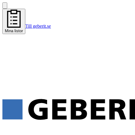
Till geberit.se
Mina listor