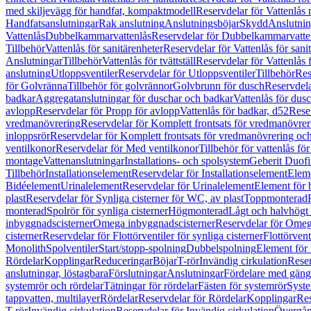
med skiljevägg för handfat, kompaktmodell
Reservdelar för Vattenlås
Handfatsanslutningar
Rak anslutning
Anslutningsböjar
Skydd
Anslutnin
Vattenlås
Dubbelkammarvattenlås
Reservdelar för Dubbelkammarvatte
Tillbehör
Vattenlås för sanitärenheter
Reservdelar för Vattenlås för sani
Anslutningar
Tillbehör
Vattenlås för tvättställ
Reservdelar för Vattenlås fö
anslutning
Utloppsventiler
Reservdelar för Utloppsventiler
Tillbehör
Res
för Golvränna
Tillbehör för golvrännor
Golvbrunn för dusch
Reservdela
badkar
Aggregatanslutningar för duschar och badkar
Vattenlås för dus
avlopp
Reservdelar för Propp för avlopp
Vattenlås för badkar, d52
Reser
vredmanövrering
Reservdelar för Komplett frontsats för vredmanövrer
inloppsrör
Reservdelar för Komplett frontsats för vredmanövrering och
ventilkonor
Reservdelar för Med ventilkonor
Tillbehör för vattenlås fö
montage
Vattenanslutningar
Installations- och spolsystem
Geberit Duof
Tillbehör
Installationselement
Reservdelar för Installationselement
Elem
Bidéelement
Urinalelement
Reservdelar för Urinalelement
Element för 
plast
Reservdelar för Synliga cisterner för WC, av plast
Toppmonterad
monterad
Spolrör för synliga cisterner
Högmonterad
Lågt och halvhögt
inbyggnadscisterner
Omega inbyggnadscisterner
Reservdelar för Omeg
cisterner
Reservdelar för Flottörventiler för synliga cisterner
Flottörvent
Monolith
Spolventiler
Start/stopp-spolning
Dubbelspolning
Element för 
Rördelar
Kopplingar
Reduceringar
Böjar
T-rör
Invändig cirkulation
Reser
anslutningar, löstagbara
Förslutningar
Anslutningar
Fördelare med gäng
systemrör och rördelar
Tätningar för rördelar
Fästen för systemrör
Syst
tappvatten, multilayer
Rördelar
Reservdelar för Rördelar
Kopplingar
Res
T-rör
Invändig cirkulation
Reservdelar för Invändig cirkulation
Övergång