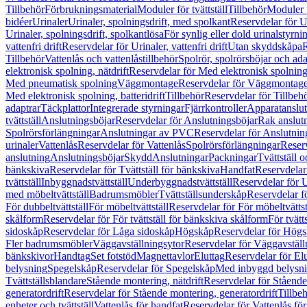
Tillbehör
Förbrukningsmaterial
Moduler för tvättställ
Tillbehör
Moduler 
bidéer
Urinaler
Urinaler, spolningsdrift, med spolkant
Reservdelar för U
Urinaler, spolningsdrift, spolkantlösa
För synlig eller dold urinalstyrni
vattenfri drift
Reservdelar för Urinaler, vattenfri drift
Utan skyddskåpa
R
Tillbehör
Vattenlås och vattenlåstillbehör
Spolrör, spolrörsböjar och ada
elektronisk spolning, nätdrift
Reservdelar för Med elektronisk spolning,
Med pneumatisk spolning
Väggmontage
Reservdelar för Väggmontag
Med elektronisk spolning, batteridrift
Tillbehör
Reservdelar för Tillbeh
adaptrar
Täckplattor
Integrerade styrningar
Fjärrkontroller
Apparatanslutn
tvättställ
Anslutningsböjar
Reservdelar för Anslutningsböjar
Rak anslut
Spolrörsförlängningar
Anslutningar av PVC
Reservdelar för Anslutni
urinaler
Vattenlås
Reservdelar för Vattenlås
Spolrörsförlängningar
Reserv
anslutning
Anslutningsböjar
Skydd
Anslutningar
Packningar
Tvättställ
bänkskiva
Reservdelar för Tvättställ för bänkskiva
Handfat
Reservdelar
tvättställ
Inbyggnadstvättställ
Underbyggnadstvättställ
Reservdelar för 
med möbeltvättställ
Badrumsmöbler
Tvättställsunderskåp
Reservdelar f
För dubbeltvättställ
För möbeltvättställ
Reservdelar för För möbeltvättst
skålform
Reservdelar för För tvättställ för bänkskiva skålform
För tvätt
sidoskåp
Reservdelar för Låga sidoskåp
Högskåp
Reservdelar för Hög
Fler badrumsmöbler
Väggavställningsytor
Reservdelar för Väggavställ
bänkskivor
Handtag
Set fotstöd
Magnettavlor
Eluttag
Reservdelar för El
belysning
Spegelskåp
Reservdelar för Spegelskåp
Med inbyggd belysn
Tvättställsblandare
Stående montering, nätdrift
Reservdelar för Stående
generatordrift
Reservdelar för Stående montering, generatordrift
Tillbe
enheter och tvättställ
Vattenlås för handfat
Reservdelar för Vattenlås fö