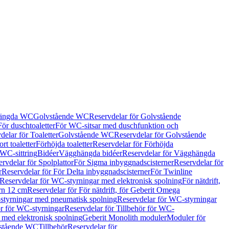
hängda WC
Golvstående WC
Reservdelar för Golvstående
För duschtoaletter
För WC-sitsar med duschfunktion och
delar för Toaletter
Golvstående WC
Reservdelar för Golvstående
rt toaletter
Förhöjda toaletter
Reservdelar för Förhöjda
 WC-sittring
Bidéer
Vägghängda bidéer
Reservdelar för Vägghängda
rvdelar för Spolplattor
För Sigma inbyggnadscisterner
Reservdelar för
r
Reservdelar för För Delta inbyggnadscisterner
För Twinline
Reservdelar för WC-styrningar med elektronisk spolning
För nätdrift,
ern 12 cm
Reservdelar för För nätdrift, för Geberit Omega
tyrningar med pneumatisk spolning
Reservdelar för WC-styrningar
ör för WC-styrningar
Reservdelar för Tillbehör för WC-
 med elektronisk spolning
Geberit Monolith moduler
Moduler för
vstående WC
Tillbehör
Reservdelar för