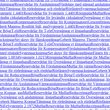
lutningar
Reservdelar för Anslutningar
Fördelare med gängad anslutnin
ehör
Tätningar för rörledningar och rördelar
Rörfästen
Systempackningar
stemrör 1.4401
Reservdelar för Systemrör 1.4401
Rörnipplar
Muffar
Rese
vändig cirkulation
Reservdelar för Invändig cirkulation
Övergångar ej lös
löstagbara
Kompensatorer
Reservdelar för Kompensatorer
Genomföringa
erit Mapress Rostfritt Stål, gas
Systemrör 1.4401
Reservdelar för Syste
ör Böjar
T-rör
Reservdelar för T-rör
Övergångar ej löstagbara
Reservdelar 
slutningar
Reservdelar för Förslutningar
Anslutningar
Reservdelar för An
ackningar
Set skruv för flänskopplingar
Geberit Mapress Therm
Systemr
ör Böjar
T-rör
Reservdelar för T-rör
Övergångar ej löstagbara
Reservdelar 
mpensatorer
Reservdelar för Kompensatorer
Förslutningar
Reservdelar fö
med rörände
Systempackningar
Set skruv för flänskopplingar
Fästen för
mrör 1.0034
Systemrör 1.0215
Rörnipplar
Muffar
Reservdelar för Muffar
ngar ej löstagbara
Reservdelar för Övergångar ej löstagbara
Övergångar 
r
Förslutningar
Reservdelar för Förslutningar
Muffar för värme
Reservdela
ingar för rörledningar och rördelar
Rörfästen
Systempackningar
Geberit 
ar för Reduceringar
Böjar
Reservdelar för Böjar
T-rör
Reservdelar för T-
servdelar för Övergångar ej löstagbara
Övergångar och anslutningar, lö
ervdelar för Anslutningar
Värmeanslutningar
Reservdelar för Värmeansl
ar
Reservdelar för Reduceringar
Böjar
Reservdelar för Böjar
T-rör
Reservde
ess Koppar, gas
Muffar
Reservdelar för Muffar
Reduceringar
Reservdelar 
Övergångar och anslutningar, löstagbara
Reservdelar för Övergångar och
 Geberit Mapress Koppar
Tätningar för rörledningar och rördelar
Rörfäste
uNiFe
Systemrör 2.1972
Muffar
Reservdelar för Muffar
Reduceringar
Rese