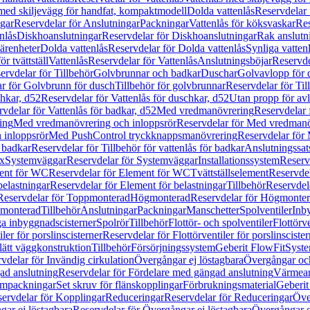
 med skiljevägg för handfat, kompaktmodell
Dolda vattenlås
Reservdelar 
gar
Reservdelar för Anslutningar
Packningar
Vattenlås för köksvaskar
Res
nlås
Diskhoanslutningar
Reservdelar för Diskhoanslutningar
Rak anslutn
tärenheter
Dolda vattenlås
Reservdelar för Dolda vattenlås
Synliga vatten
r tvättställ
Vattenlås
Reservdelar för Vattenlås
Anslutningsböjar
Reservde
ervdelar för Tillbehör
Golvbrunnar och badkar
Duschar
Golvavlopp för 
r för Golvbrunn för dusch
Tillbehör för golvbrunnar
Reservdelar för Til
chkar, d52
Reservdelar för Vattenlås för duschkar, d52
Utan propp för av
vdelar för Vattenlås för badkar, d52
Med vredmanövrering
Reservdelar
ing
Med vredmanövrering och inloppsrör
Reservdelar för Med vredmanö
 inloppsrör
Med PushControl tryckknappsmanövrering
Reservdelar för
r badkar
Reservdelar för Tillbehör för vattenlås för badkar
Anslutningssat
ix
Systemväggar
Reservdelar för Systemväggar
Installationssystem
Reservd
ent för WC
Reservdelar för Element för WC
Tvättställselement
Reservdel
belastningar
Reservdelar för Element för belastningar
Tillbehör
Reservdela
Reservdelar för Toppmonterad
Högmonterad
Reservdelar för Högmonte
 monterad
Tillbehör
Anslutningar
Packningar
Manschetter
Spolventiler
Inb
a inbyggnadscisterner
Spolrör
Tillbehör
Flottör- och spolventiler
Flottörve
iler för porslinscisterner
Reservdelar för Flottörventiler för porslinscister
lätt väggkonstruktion
Tillbehör
Försörjningssystem
Geberit FlowFit
Syst
vdelar för Invändig cirkulation
Övergångar ej löstagbara
Övergångar och
ad anslutning
Reservdelar för Fördelare med gängad anslutning
Värmean
empackningar
Set skruv för flänskopplingar
Förbrukningsmaterial
Geberit
ervdelar för Kopplingar
Reduceringar
Reservdelar för Reduceringar
Öve
ar ej löstagbara
Reservdelar för Övergångar ej löstagbara
Övergångar o