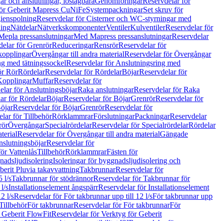
r och anslutningar, löstagbara
Genomföringar
Reservdelar för
för Geberit Mapress CuNiFe
Systempackningar
Set skruv för
ienspolning
Reservdelar för Cisterner och WC-styrningar med
ning
Nätdelar
Nätverkskomponenter
Ventiler
Kulventiler
Reservdelar för
Mepla pressanslutningar
Med Mapress pressanslutningar
Reservdelar
elar för Grenrör
Reduceringar
Rensrör
Reservdelar för
opplingar
Övergångar till andra material
Reservdelar för Övergångar
ng med tätningssockel
Reservdelar för Anslutningsring med
ör Rör
Rördelar
Reservdelar för Rördelar
Böjar
Reservdelar för
Kopplingar
Muffar
Reservdelar för
elar för Anslutningsböjar
Raka anslutningar
Reservdelar för Raka
ar för Rördelar
Böjar
Reservdelar för Böjar
Grenrör
Reservdelar för
öjar
Reservdelar för Böjar
Grenrör
Reservdelar för
lar för Tillbehör
Rörklammrar
Förslutningar
Packningar
Reservdelar
rör
Övergångar
Specialrördelar
Reservdelar för Specialrördelar
Rördelar
terial
Reservdelar för Övergångar till andra material
Gängade
slutningsböjar
Reservdelar för
ör Vattenlås
Tillbehör
Rörklammrar
Fästen för
gnadsljudisolering
Isoleringar för byggnadsljudisolering och
berit Pluvia takavvattning
Takbrunnar
Reservdelar för
 l/s
Takbrunnar för stödrännor
Reservdelar för Takbrunnar för
l/s
Installationselement ångspärr
Reservdelar för Installationselement
2 l/s
Reservdelar för För takbrunnar upp till 12 l/s
För takbrunnar upp
Tillbehör
För takbrunnar
Reservdelar för För takbrunnar
För
 Geberit FlowFit
Reservdelar för Verktyg för Geberit