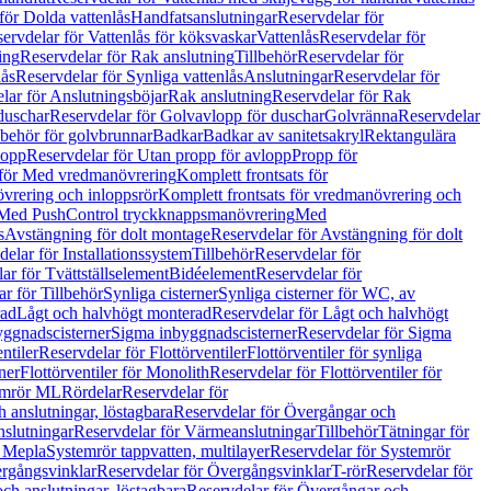
för Dolda vattenlås
Handfatsanslutningar
Reservdelar för
ervdelar för Vattenlås för köksvaskar
Vattenlås
Reservdelar för
ing
Reservdelar för Rak anslutning
Tillbehör
Reservdelar för
lås
Reservdelar för Synliga vattenlås
Anslutningar
Reservdelar för
lar för Anslutningsböjar
Rak anslutning
Reservdelar för Rak
duschar
Reservdelar för Golvavlopp för duschar
Golvränna
Reservdelar
lbehör för golvbrunnar
Badkar
Badkar av sanitetsakryl
Rektangulära
lopp
Reservdelar för Utan propp för avlopp
Propp för
 för Med vredmanövrering
Komplett frontsats för
vrering och inloppsrör
Komplett frontsats för vredmanövrering och
 Med PushControl tryckknappsmanövrering
Med
s
Avstängning för dolt montage
Reservdelar för Avstängning för dolt
elar för Installationssystem
Tillbehör
Reservdelar för
ar för Tvättställselement
Bidéelement
Reservdelar för
r för Tillbehör
Synliga cisterner
Synliga cisterner för WC, av
rad
Lågt och halvhögt monterad
Reservdelar för Lågt och halvhögt
yggnadscisterner
Sigma inbyggnadscisterner
Reservdelar för Sigma
ntiler
Reservdelar för Flottörventiler
Flottörventiler för synliga
ner
Flottörventiler för Monolith
Reservdelar för Flottörventiler för
emrör ML
Rördelar
Reservdelar för
 anslutningar, löstagbara
Reservdelar för Övergångar och
slutningar
Reservdelar för Värmeanslutningar
Tillbehör
Tätningar för
 Mepla
Systemrör tappvatten, multilayer
Reservdelar för Systemrör
rgångsvinklar
Reservdelar för Övergångsvinklar
T-rör
Reservdelar för
ch anslutningar, löstagbara
Reservdelar för Övergångar och