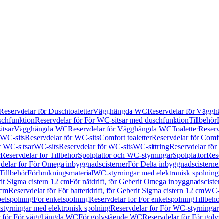
Reservdelar för Duschtoaletter
Vägghängda WC
Reservdelar för Vägg
schfunktion
Reservdelar för För WC-sitsar med duschfunktion
Tillbehör
itsar
Vägghängda WC
Reservdelar för Vägghängda WC
Toaletter
Reserv
WC-sits
Reservdelar för WC-sits
Comfort toaletter
Reservdelar för Comfo
t WC-sitsar
WC-sits
Reservdelar för WC-sits
WC-sittring
Reservdelar för
r
Reservdelar för Tillbehör
Spolplattor och WC-styrningar
Spolplattor
Rese
delar för För Omega inbyggnadscisterner
För Delta inbyggnadscisterne
Tillbehör
Förbrukningsmaterial
WC-styrningar med elektronisk spolning
rit Sigma cistern 12 cm
För nätdrift, för Geberit Omega inbyggnadscist
 cm
Reservdelar för För batteridrift, för Geberit Sigma cistern 12 cm
WC-s
belspolning
För enkelspolning
Reservdelar för För enkelspolning
Tillbeh
tyrningar med elektronisk spolning
Reservdelar för För WC-styrningar
r för För vägghängda WC
För golvstående WC
Reservdelar för För gol