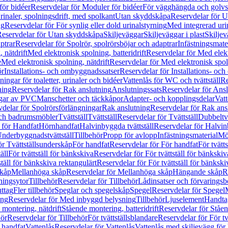
för bidéer
Reservdelar för Moduler för bidéer
För vägghängda och golvs
rinaler, spolningsdrift, med spolkant
Utan skyddskåpa
Reservdelar för 
ng
Reservdelar för För synlig eller dold urinalstyrning
Med integrerad uri
eservdelar för Utan skyddskåpa
Skiljeväggar
Skiljeväggar i plast
Skiljev
ptrar
Reservdelar för Spolrör, spolrörsböjar och adaptrar
Infästningsmate
 nätdrift
Med elektronisk spolning, batteridrift
Reservdelar för Med elektr
e
Med elektronisk spolning, nätdrift
Reservdelar för Med elektronisk spoln
ör
Installations- och ombyggnadssatser
Reservdelar för Installations- oc
ingar för toaletter, urinaler och bidéer
Vattenlås för WC och tvättställ
Re
ning
Reservdelar för Rak anslutning
Anslutningssats
Reservdelar för Ansl
ngar av PVC
Manschetter och täckkåpor
Adapter- och kopplingsdelar
Vatt
delar för Spolrörsförlängningar
Rak anslutning
Reservdelar för Rak ans
 och badrumsmöbler
Tvättställ
Tvättställ
Reservdelar för Tvättställ
Dubbeltvä
 för Handfat
Hörnhandfat
Halvinbyggda tvättställ
Reservdelar för Halvi
Underbyggnadstvättställ
Tillbehör
Propp för avlopp
Infästningsmaterial
Mö
ör Tvättställsunderskåp
För handfat
Reservdelar för För handfat
För tvätts
äll
För tvättställ för bänkskiva
Reservdelar för För tvättställ för bänkskiv
ställ för bänkskiva rektangulärt
Reservdelar för För tvättställ för bänkski
skåp
Mellanhöga skåp
Reservdelar för Mellanhöga skåp
Hängande skåp
R
ningsytor
Tillbehör
Reservdelar för Tillbehör
Lådinsatser och förvaringsb
uttag
Fler tillbehör
Speglar och spegelskåp
Spegel
Reservdelar för Spegel
ing
Reservdelar för Med inbyggd belysning
Tillbehör
Ljuselement
Handta
 montering, nätdrift
Stående montering, batteridrift
Reservdelar för Ståen
hör
Reservdelar för Tillbehör
För tvättställsblandare
Reservdelar för För tv
r handfat
Vattenlås
Reservdelar för Vattenlås
Vattenlås med skiljevägg för