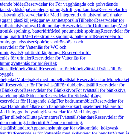
tående bidéer
Reservdelar för För vägghängda och golvstående
Utan skyddskåpa
Urinaler, spolningsdrift, spolkantlösa
Reservdelar för
nalstyrning
Reservdelar för Med integrerad urinalstyrning
Urinaler,
äggar i glas
Skiljeväggar av sanitetsporslin
Tillbehör
Reservdelar för
rial
Urinalstyrningar
Dolt montage
Reservdelar för Dolt montage
Med
onisk spolning, batteridrift
Med pneumatisk spolning
Reservdelar för
ing, nätdrift
Med elektronisk spolning, batteridrift
Reservdelar för
h ombyggnadssatser
Spolrör, spolrörsböjar och
servdelar för Vattenlås för WC och
utningssats
Spolrörsförlängningar
Reservdelar för
enlås för urinaler
Reservdelar för Vattenlås för
lutning
Vattenlås för bidéer
Rak
ttställ
Möbeltvättställ
Reservdelar för Möbeltvättställ
Tvättställ för
nbyggda
belpaket
Möbelpaket med möbeltvättställ
Reservdelar för Möbelpaket
täll
Reservdelar för För tvättställ
För dubbeltvättställ
Reservdelar för
a
Bänkskivor
Reservdelar för Bänkskivor
För tvättställ för bänkskiva
va rektangulärt
Sidoskåp
Reservdelar för Sidoskåp
Låga
eservdelar för Hängande skåp
Fler badrumsmöbler
Reservdelar för
oxar
Handdukshållare och handdukskrokar
Ljuselement
Hållare för
Med inbyggd belysning
Reservdelar för Med inbyggd
g
Fler tillbehör
Eluttag
Armaturer
Tvättställsblandare
Reservdelar för
de montering, batteridrift
Stående montering,
ättställsblandare
Apparatanslutningar för tvättområde, köksvask,
 handfat
Reservdelar för Vattenlås med skiljevägg för handfat
Vattenlås