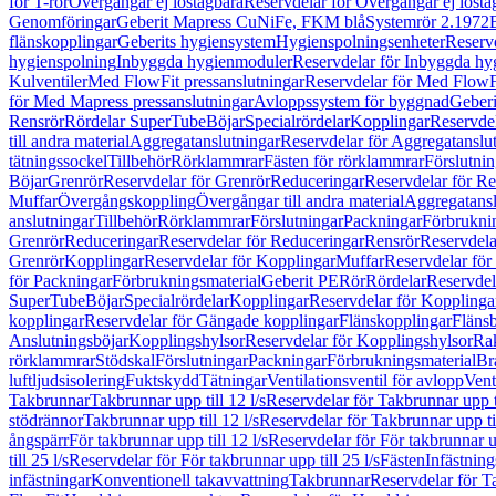
för T-rör
Övergångar ej löstagbara
Reservdelar för Övergångar ej lösta
Genomföringar
Geberit Mapress CuNiFe, FKM blå
Systemrör 2.1972
flänskopplingar
Geberits hygiensystem
Hygienspolningsenheter
Reserv
hygienspolning
Inbyggda hygienmoduler
Reservdelar för Inbyggda h
Kulventiler
Med FlowFit pressanslutningar
Reservdelar för Med FlowFi
för Med Mapress pressanslutningar
Avloppssystem för byggnad
Geberi
Rensrör
Rördelar SuperTube
Böjar
Specialrördelar
Kopplingar
Reservdel
till andra material
Aggregatanslutningar
Reservdelar för Aggregatanslu
tätningssockel
Tillbehör
Rörklammrar
Fästen för rörklammrar
Förslutnin
Böjar
Grenrör
Reservdelar för Grenrör
Reduceringar
Reservdelar för R
Muffar
Övergångskoppling
Övergångar till andra material
Aggregatansl
anslutningar
Tillbehör
Rörklammrar
Förslutningar
Packningar
Förbrukni
Grenrör
Reduceringar
Reservdelar för Reduceringar
Rensrör
Reservdela
Grenrör
Kopplingar
Reservdelar för Kopplingar
Muffar
Reservdelar för
för Packningar
Förbrukningsmaterial
Geberit PE
Rör
Rördelar
Reservdel
SuperTube
Böjar
Specialrördelar
Kopplingar
Reservdelar för Kopplinga
kopplingar
Reservdelar för Gängade kopplingar
Flänskopplingar
Fläns
Anslutningsböjar
Kopplingshylsor
Reservdelar för Kopplingshylsor
Rak
rörklammrar
Stödskal
Förslutningar
Packningar
Förbrukningsmaterial
Br
luftljudsisolering
Fuktskydd
Tätningar
Ventilationsventil för avlopp
Vent
Takbrunnar
Takbrunnar upp till 12 l/s
Reservdelar för Takbrunnar upp ti
stödrännor
Takbrunnar upp till 12 l/s
Reservdelar för Takbrunnar upp til
ångspärr
För takbrunnar upp till 12 l/s
Reservdelar för För takbrunnar up
till 25 l/s
Reservdelar för För takbrunnar upp till 25 l/s
Fästen
Infästnin
infästningar
Konventionell takavvattning
Takbrunnar
Reservdelar för T