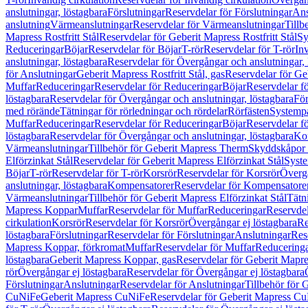
anslutningar, löstagbara
Förslutningar
Reservdelar för Förslutningar
Ans
anslutning
Värmeanslutningar
Reservdelar för Värmeanslutningar
Tillb
Mapress Rostfritt Stål
Reservdelar för Geberit Mapress Rostfritt Stål
Sy
Reduceringar
Böjar
Reservdelar för Böjar
T-rör
Reservdelar för T-rör
In
anslutningar, löstagbara
Reservdelar för Övergångar och anslutningar, 
för Anslutningar
Geberit Mapress Rostfritt Stål, gas
Reservdelar för Geb
Muffar
Reduceringar
Reservdelar för Reduceringar
Böjar
Reservdelar f
löstagbara
Reservdelar för Övergångar och anslutningar, löstagbara
För
med rörände
Tätningar för rörledningar och rördelar
Rörfästen
Systemp
Muffar
Reduceringar
Reservdelar för Reduceringar
Böjar
Reservdelar f
löstagbara
Reservdelar för Övergångar och anslutningar, löstagbara
Ko
Värmeanslutningar
Tillbehör för Geberit Mapress Therm
Skyddskåpor 
Elförzinkat Stål
Reservdelar för Geberit Mapress Elförzinkat Stål
Syste
Böjar
T-rör
Reservdelar för T-rör
Korsrör
Reservdelar för Korsrör
Övergå
anslutningar, löstagbara
Kompensatorer
Reservdelar för Kompensatore
Värmeanslutningar
Tillbehör för Geberit Mapress Elförzinkat Stål
Tätn
Mapress Koppar
Muffar
Reservdelar för Muffar
Reduceringar
Reservdel
cirkulation
Korsrör
Reservdelar för Korsrör
Övergångar ej löstagbara
Re
löstagbara
Förslutningar
Reservdelar för Förslutningar
Anslutningar
Res
Mapress Koppar, förkromat
Muffar
Reservdelar för Muffar
Reducering
löstagbara
Geberit Mapress Koppar, gas
Reservdelar för Geberit Mapr
rör
Övergångar ej löstagbara
Reservdelar för Övergångar ej löstagbara
Förslutningar
Anslutningar
Reservdelar för Anslutningar
Tillbehör för
CuNiFe
Geberit Mapress CuNiFe
Reservdelar för Geberit Mapress C