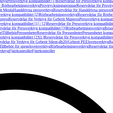
rktyg
Pressverktyg kompatibilitet [1]
Reservdelar för Pressverktyg kompati
r Rörbearbetningsverktyg
Provtryckningsproppar
Reservdelar för Provt
it Mepla
Handdrivna pressverktyg
Reservdelar för Handdrivna pressver
erktyg kompatibilitet [2]
Rörbearbetningsverktyg
Reservdelar för Rörbe
press
Reservdelar för Verktyg för Geberit Mapress
Pressverktyg kompatib
erktyg kompatibilitet [1] / [2]
Reservdelar för Pressverktyg kompatibilitet
vdelar för Pressverktyg kompatibilitet [3]
Rörbearbetningsverktyg
Reser
el
Tillbehör
Pressenheter
Reservdelar för Pressenheter
Pressenheter kompat
erktyg kompatibilitet [2XL]
Reservdelar för Pressverktyg kompatibilite
vdelar för Verktyg för Geberit Silent-db20/Geberit PE
Elsvetsverktyg
Re
Tillbehör för spegelsvetsverktyg
Rörbearbetningsverktyg
Reservdelar fö
erktyg
Fjärrkontroller
Fjärrkontroller