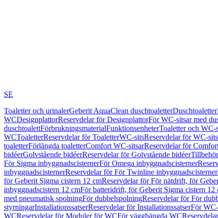
SE
Toaletter och urinaler
Geberit AquaClean duschtoaletter
Duschtoaletter
WC
Designplattor
Reservdelar för Designplattor
För WC-sitsar med du
duschtoalett
Förbrukningsmaterial
Funktionsenheter
Toaletter och WC-s
WC
Toaletter
Reservdelar för Toaletter
WC-sits
Reservdelar för WC-sits
toaletter
Förlängda toaletter
Comfort WC-sitsar
Reservdelar för Comfor
bidéer
Golvstående bidéer
Reservdelar för Golvstående bidéer
Tillbehö
För Sigma inbyggnadscisterner
För Omega inbyggnadscisterner
Reserv
inbyggnadscisterner
Reservdelar för För Twinline inbyggnadscisterner
för Geberit Sigma cistern 12 cm
Reservdelar för För nätdrift, för Gebe
inbyggnadscistern 12 cm
För batteridrift, för Geberit Sigma cistern 12
med pneumatisk spolning
För dubbelspolning
Reservdelar för För dub
styrningar
Installationssatser
Reservdelar för Installationssatser
För WC-s
WC
Reservdelar för Moduler för WC
För vägghängda WC
Reservdela