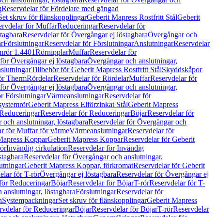
g
Reservdelar för Fördelare med gängad
Set skruv för flänskopplingar
Geberit Mapress Rostfritt Stål
Geberit
rvdelar för Muffar
Reduceringar
Reservdelar för
tagbara
Reservdelar för Övergångar ej löstagbara
Övergångar och
r
Förslutningar
Reservdelar för Förslutningar
Anslutningar
Reservdelar
mrör 1.4401
Rörnipplar
Muffar
Reservdelar för
för Övergångar ej löstagbara
Övergångar och anslutningar,
slutningar
Tillbehör för Geberit Mapress Rostfritt Stål
Skyddskåpor
ör Therm
Rördelar
Reservdelar för Rördelar
Muffar
Reservdelar för
för Övergångar ej löstagbara
Övergångar och anslutningar,
r Förslutningar
Värmeanslutningar
Reservdelar för
 systemrör
Geberit Mapress Elförzinkat Stål
Geberit Mapress
Reduceringar
Reservdelar för Reduceringar
Böjar
Reservdelar för
och anslutningar, löstagbara
Reservdelar för Övergångar och
r för Muffar för värme
Värmeanslutningar
Reservdelar för
Mapress Koppar
Geberit Mapress Koppar
Reservdelar för Geberit
rör
Invändig cirkulation
Reservdelar för Invändig
stagbara
Reservdelar för Övergångar och anslutningar,
utningar
Geberit Mapress Koppar, förkromat
Reservdelar för Geberit
lar för T-rör
Övergångar ej löstagbara
Reservdelar för Övergångar ej
för Reduceringar
Böjar
Reservdelar för Böjar
T-rör
Reservdelar för T-
 anslutningar, löstagbara
Förslutningar
Reservdelar för
n
Systempackningar
Set skruv för flänskopplingar
Geberit Mapress
rvdelar för Reduceringar
Böjar
Reservdelar för Böjar
T-rör
Reservdelar