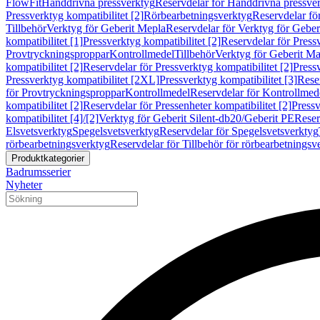
FlowFit
Handdrivna pressverktyg
Reservdelar för Handdrivna pressve
Pressverktyg kompatibilitet [2]
Rörbearbetningsverktyg
Reservdelar fö
Tillbehör
Verktyg för Geberit Mepla
Reservdelar för Verktyg för Geber
kompatibilitet [1]
Pressverktyg kompatibilitet [2]
Reservdelar för Pressv
Provtryckningsproppar
Kontrollmedel
Tillbehör
Verktyg för Geberit Ma
kompatibilitet [2]
Reservdelar för Pressverktyg kompatibilitet [2]
Pressv
Pressverktyg kompatibilitet [2XL]
Pressverktyg kompatibilitet [3]
Reser
för Provtryckningsproppar
Kontrollmedel
Reservdelar för Kontrollmed
kompatibilitet [2]
Reservdelar för Pressenheter kompatibilitet [2]
Pressv
kompatibilitet [4]/[2]
Verktyg för Geberit Silent-db20/Geberit PE
Reser
Elsvetsverktyg
Spegelsvetsverktyg
Reservdelar för Spegelsvetsverktyg
rörbearbetningsverktyg
Reservdelar för Tillbehör för rörbearbetningsv
Produktkategorier
Badrumsserier
Nyheter