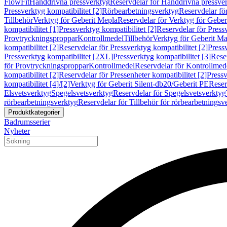
FlowFit
Handdrivna pressverktyg
Reservdelar för Handdrivna pressve
Pressverktyg kompatibilitet [2]
Rörbearbetningsverktyg
Reservdelar fö
Tillbehör
Verktyg för Geberit Mepla
Reservdelar för Verktyg för Geber
kompatibilitet [1]
Pressverktyg kompatibilitet [2]
Reservdelar för Pressv
Provtryckningsproppar
Kontrollmedel
Tillbehör
Verktyg för Geberit Ma
kompatibilitet [2]
Reservdelar för Pressverktyg kompatibilitet [2]
Pressv
Pressverktyg kompatibilitet [2XL]
Pressverktyg kompatibilitet [3]
Reser
för Provtryckningsproppar
Kontrollmedel
Reservdelar för Kontrollmed
kompatibilitet [2]
Reservdelar för Pressenheter kompatibilitet [2]
Pressv
kompatibilitet [4]/[2]
Verktyg för Geberit Silent-db20/Geberit PE
Reser
Elsvetsverktyg
Spegelsvetsverktyg
Reservdelar för Spegelsvetsverktyg
rörbearbetningsverktyg
Reservdelar för Tillbehör för rörbearbetningsv
Produktkategorier
Badrumsserier
Nyheter