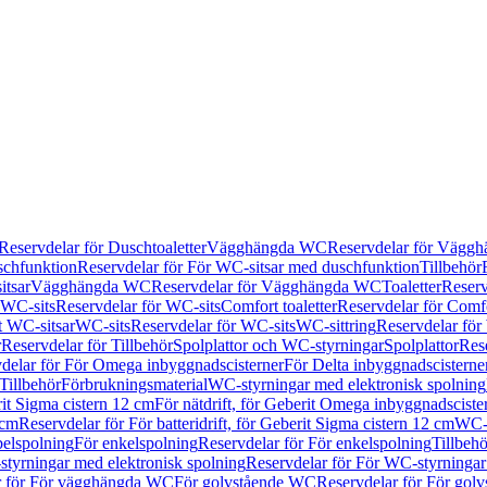
Reservdelar för Duschtoaletter
Vägghängda WC
Reservdelar för Vägg
schfunktion
Reservdelar för För WC-sitsar med duschfunktion
Tillbehör
itsar
Vägghängda WC
Reservdelar för Vägghängda WC
Toaletter
Reserv
WC-sits
Reservdelar för WC-sits
Comfort toaletter
Reservdelar för Comfo
t WC-sitsar
WC-sits
Reservdelar för WC-sits
WC-sittring
Reservdelar för
r
Reservdelar för Tillbehör
Spolplattor och WC-styrningar
Spolplattor
Rese
delar för För Omega inbyggnadscisterner
För Delta inbyggnadscisterne
Tillbehör
Förbrukningsmaterial
WC-styrningar med elektronisk spolning
rit Sigma cistern 12 cm
För nätdrift, för Geberit Omega inbyggnadscist
 cm
Reservdelar för För batteridrift, för Geberit Sigma cistern 12 cm
WC-s
belspolning
För enkelspolning
Reservdelar för För enkelspolning
Tillbeh
tyrningar med elektronisk spolning
Reservdelar för För WC-styrningar
r för För vägghängda WC
För golvstående WC
Reservdelar för För gol