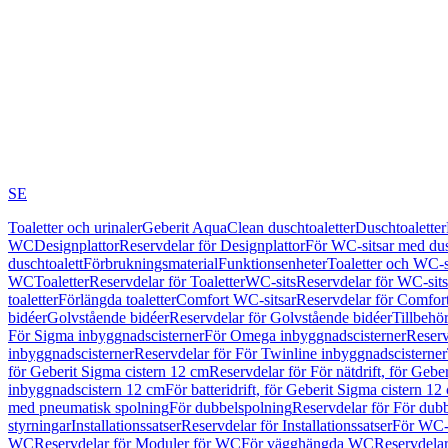
SE
Toaletter och urinaler
Geberit AquaClean duschtoaletter
Duschtoaletter
WC
Designplattor
Reservdelar för Designplattor
För WC-sitsar med du
duschtoalett
Förbrukningsmaterial
Funktionsenheter
Toaletter och WC-s
WC
Toaletter
Reservdelar för Toaletter
WC-sits
Reservdelar för WC-sits
toaletter
Förlängda toaletter
Comfort WC-sitsar
Reservdelar för Comfor
bidéer
Golvstående bidéer
Reservdelar för Golvstående bidéer
Tillbehö
För Sigma inbyggnadscisterner
För Omega inbyggnadscisterner
Reserv
inbyggnadscisterner
Reservdelar för För Twinline inbyggnadscisterner
för Geberit Sigma cistern 12 cm
Reservdelar för För nätdrift, för Gebe
inbyggnadscistern 12 cm
För batteridrift, för Geberit Sigma cistern 12
med pneumatisk spolning
För dubbelspolning
Reservdelar för För dub
styrningar
Installationssatser
Reservdelar för Installationssatser
För WC-s
WC
Reservdelar för Moduler för WC
För vägghängda WC
Reservdela