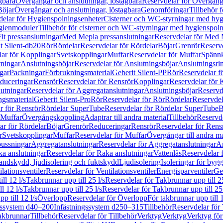
gbara
Övergångar och anslutningar, löstagbara
Reservdelar för Övergånga
Böjar
Övergångar och anslutningar, löstagbara
Genomföringar
Tillbehör 
delar för Hygienspolningsenheter
Cisterner och WC-styrningar med hyg
ygienmoduler
Tillbehör för cisterner och WC-styrningar med hygienspol
t pressanslutningar
Med Mepla pressanslutningar
Reservdelar för Med 
t Silent-db20
Rör
Rördelar
Reservdelar för Rördelar
Böjar
Grenrör
Reservd
ar för Kopplingar
Svetskopplingar
Muffar
Reservdelar för Muffar
Spännk
tningar
Anslutningsböjar
Reservdelar för Anslutningsböjar
Anslutningsri
gar
Packningar
Förbrukningsmaterial
Geberit Silent-PP
Rör
Reservdelar f
educeringar
Rensrör
Reservdelar för Rensrör
Kopplingar
Reservdelar för 
utningar
Reservdelar för Aggregatanslutningar
Anslutningsböjar
Reservd
ngsmaterial
Geberit Silent-Pro
Rör
Reservdelar för Rör
Rördelar
Reservdel
r för Rensrör
Rördelar SuperTube
Reservdelar för Rördelar SuperTube
B
 Muffar
Övergångskoppling
Adaptrar till andra material
Tillbehör
Reservde
ar för Rördelar
Böjar
Grenrör
Reduceringar
Rensrör
Reservdelar för Rens
r
Svetskopplingar
Muffar
Reservdelar för Muffar
Övergångar till andra ma
bussningar
Aggregatanslutningar
Reservdelar för Aggregatanslutningar
An
a anslutningar
Reservdelar för Raka anslutningar
Vattenlås
Reservdelar f
andskydd, ljudisolering och fuktskydd
Ljudisolering
Isoleringar för byg
ilationsventiler
Reservdelar för Ventilationsventiler
Energisparventiler
Ge
ll 12 l/s
Takbrunnar upp till 25 l/s
Reservdelar för Takbrunnar upp till 25
l 12 l/s
Takbrunnar upp till 25 l/s
Reservdelar för Takbrunnar upp till 25 
p till 12 l/s
Överlopp
Reservdelar för Överlopp
För takbrunnar upp till 1
gssystem d40–200
Infästningssystem d250–315
Tillbehör
Reservdelar för 
akbrunnar
Tillbehör
Reservdelar för Tillbehör
Verktyg
Verktyg
Verktyg för