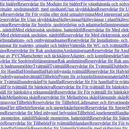
för bidéer
Reservdelar för Moduler för bidéer
För vägghängda och golvs
rinaler, spolningsdrift, med spolkant
Utan skyddskåpa
Reservdelar för 
ng
Reservdelar för För synlig eller dold urinalstyrning
Med integrerad uri
eservdelar för Utan skyddskåpa
Skiljeväggar
Skiljeväggar i plast
Skiljev
ptrar
Reservdelar för Spolrör, spolrörsböjar och adaptrar
Infästningsmate
 nätdrift
Med elektronisk spolning, batteridrift
Reservdelar för Med elektr
e
Med elektronisk spolning, nätdrift
Reservdelar för Med elektronisk spoln
ör
Installations- och ombyggnadssatser
Reservdelar för Installations- oc
ingar för toaletter, urinaler och bidéer
Vattenlås för WC och tvättställ
Re
ning
Reservdelar för Rak anslutning
Anslutningssats
Reservdelar för Ansl
ngar av PVC
Manschetter och täckkåpor
Adapter- och kopplingsdelar
Vatt
delar för Spolrörsförlängningar
Rak anslutning
Reservdelar för Rak ans
 och badrumsmöbler
Tvättställ
Tvättställ
Reservdelar för Tvättställ
Dubbeltvä
 för Handfat
Hörnhandfat
Halvinbyggda tvättställ
Reservdelar för Halvi
Underbyggnadstvättställ
Tillbehör
Propp för avlopp
Infästningsmaterial
Mö
ör Tvättställsunderskåp
För handfat
Reservdelar för För handfat
För tvätts
äll
För tvättställ för bänkskiva
Reservdelar för För tvättställ för bänkskiv
ställ för bänkskiva rektangulärt
Reservdelar för För tvättställ för bänkski
skåp
Mellanhöga skåp
Reservdelar för Mellanhöga skåp
Hängande skåp
R
ningsytor
Tillbehör
Reservdelar för Tillbehör
Lådinsatser och förvaringsb
uttag
Fler tillbehör
Speglar och spegelskåp
Spegel
Reservdelar för Spegel
ing
Reservdelar för Med inbyggd belysning
Tillbehör
Ljuselement
Handta
 montering, nätdrift
Stående montering, batteridrift
Reservdelar för Ståen
hör
Reservdelar för Tillbehör
För tvättställsblandare
Reservdelar för För tv
r handfat
Vattenlås
Reservdelar för Vattenlås
Vattenlås med skiljevägg för