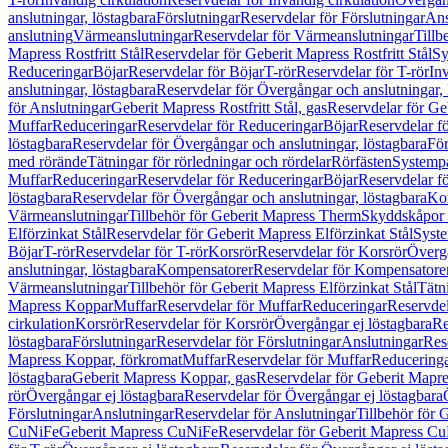
anslutningar, löstagbara
Förslutningar
Reservdelar för Förslutningar
Ans
anslutning
Värmeanslutningar
Reservdelar för Värmeanslutningar
Tillb
Mapress Rostfritt Stål
Reservdelar för Geberit Mapress Rostfritt Stål
Sy
Reduceringar
Böjar
Reservdelar för Böjar
T-rör
Reservdelar för T-rör
In
anslutningar, löstagbara
Reservdelar för Övergångar och anslutningar, 
för Anslutningar
Geberit Mapress Rostfritt Stål, gas
Reservdelar för Geb
Muffar
Reduceringar
Reservdelar för Reduceringar
Böjar
Reservdelar f
löstagbara
Reservdelar för Övergångar och anslutningar, löstagbara
För
med rörände
Tätningar för rörledningar och rördelar
Rörfästen
Systemp
Muffar
Reduceringar
Reservdelar för Reduceringar
Böjar
Reservdelar f
löstagbara
Reservdelar för Övergångar och anslutningar, löstagbara
Ko
Värmeanslutningar
Tillbehör för Geberit Mapress Therm
Skyddskåpor 
Elförzinkat Stål
Reservdelar för Geberit Mapress Elförzinkat Stål
Syste
Böjar
T-rör
Reservdelar för T-rör
Korsrör
Reservdelar för Korsrör
Övergå
anslutningar, löstagbara
Kompensatorer
Reservdelar för Kompensatore
Värmeanslutningar
Tillbehör för Geberit Mapress Elförzinkat Stål
Tätn
Mapress Koppar
Muffar
Reservdelar för Muffar
Reduceringar
Reservdel
cirkulation
Korsrör
Reservdelar för Korsrör
Övergångar ej löstagbara
Re
löstagbara
Förslutningar
Reservdelar för Förslutningar
Anslutningar
Res
Mapress Koppar, förkromat
Muffar
Reservdelar för Muffar
Reducering
löstagbara
Geberit Mapress Koppar, gas
Reservdelar för Geberit Mapr
rör
Övergångar ej löstagbara
Reservdelar för Övergångar ej löstagbara
Förslutningar
Anslutningar
Reservdelar för Anslutningar
Tillbehör för
CuNiFe
Geberit Mapress CuNiFe
Reservdelar för Geberit Mapress C