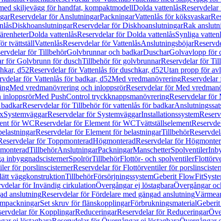
 med skiljevägg för handfat, kompaktmodell
Dolda vattenlås
Reservdelar 
gar
Reservdelar för Anslutningar
Packningar
Vattenlås för köksvaskar
Res
nlås
Diskhoanslutningar
Reservdelar för Diskhoanslutningar
Rak anslutn
tärenheter
Dolda vattenlås
Reservdelar för Dolda vattenlås
Synliga vatten
r tvättställ
Vattenlås
Reservdelar för Vattenlås
Anslutningsböjar
Reservde
ervdelar för Tillbehör
Golvbrunnar och badkar
Duschar
Golvavlopp för 
r för Golvbrunn för dusch
Tillbehör för golvbrunnar
Reservdelar för Til
chkar, d52
Reservdelar för Vattenlås för duschkar, d52
Utan propp för av
vdelar för Vattenlås för badkar, d52
Med vredmanövrering
Reservdelar
ing
Med vredmanövrering och inloppsrör
Reservdelar för Med vredmanö
 inloppsrör
Med PushControl tryckknappsmanövrering
Reservdelar för
r badkar
Reservdelar för Tillbehör för vattenlås för badkar
Anslutningssat
ix
Systemväggar
Reservdelar för Systemväggar
Installationssystem
Reservd
ent för WC
Reservdelar för Element för WC
Tvättställselement
Reservdel
belastningar
Reservdelar för Element för belastningar
Tillbehör
Reservdela
Reservdelar för Toppmonterad
Högmonterad
Reservdelar för Högmonte
 monterad
Tillbehör
Anslutningar
Packningar
Manschetter
Spolventiler
Inb
a inbyggnadscisterner
Spolrör
Tillbehör
Flottör- och spolventiler
Flottörve
iler för porslinscisterner
Reservdelar för Flottörventiler för porslinscister
lätt väggkonstruktion
Tillbehör
Försörjningssystem
Geberit FlowFit
Syst
vdelar för Invändig cirkulation
Övergångar ej löstagbara
Övergångar och
ad anslutning
Reservdelar för Fördelare med gängad anslutning
Värmean
empackningar
Set skruv för flänskopplingar
Förbrukningsmaterial
Geberit
ervdelar för Kopplingar
Reduceringar
Reservdelar för Reduceringar
Öve
ar ej löstagbara
Reservdelar för Övergångar ej löstagbara
Övergångar o