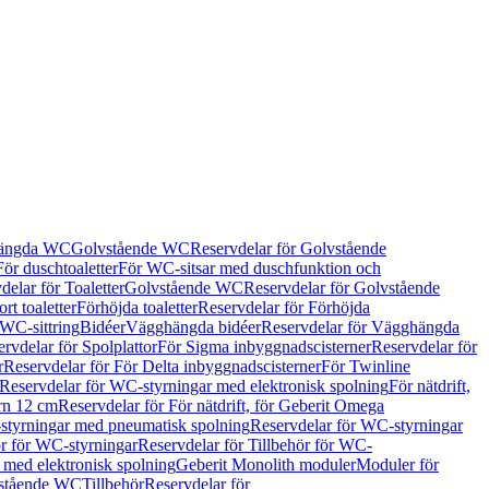
hängda WC
Golvstående WC
Reservdelar för Golvstående
För duschtoaletter
För WC-sitsar med duschfunktion och
delar för Toaletter
Golvstående WC
Reservdelar för Golvstående
rt toaletter
Förhöjda toaletter
Reservdelar för Förhöjda
 WC-sittring
Bidéer
Vägghängda bidéer
Reservdelar för Vägghängda
rvdelar för Spolplattor
För Sigma inbyggnadscisterner
Reservdelar för
r
Reservdelar för För Delta inbyggnadscisterner
För Twinline
Reservdelar för WC-styrningar med elektronisk spolning
För nätdrift,
ern 12 cm
Reservdelar för För nätdrift, för Geberit Omega
tyrningar med pneumatisk spolning
Reservdelar för WC-styrningar
ör för WC-styrningar
Reservdelar för Tillbehör för WC-
 med elektronisk spolning
Geberit Monolith moduler
Moduler för
vstående WC
Tillbehör
Reservdelar för