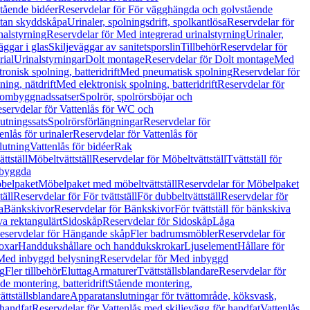
tående bidéer
Reservdelar för För vägghängda och golvstående
Utan skyddskåpa
Urinaler, spolningsdrift, spolkantlösa
Reservdelar för
nalstyrning
Reservdelar för Med integrerad urinalstyrning
Urinaler,
äggar i glas
Skiljeväggar av sanitetsporslin
Tillbehör
Reservdelar för
rial
Urinalstyrningar
Dolt montage
Reservdelar för Dolt montage
Med
onisk spolning, batteridrift
Med pneumatisk spolning
Reservdelar för
ing, nätdrift
Med elektronisk spolning, batteridrift
Reservdelar för
h ombyggnadssatser
Spolrör, spolrörsböjar och
servdelar för Vattenlås för WC och
utningssats
Spolrörsförlängningar
Reservdelar för
enlås för urinaler
Reservdelar för Vattenlås för
lutning
Vattenlås för bidéer
Rak
ttställ
Möbeltvättställ
Reservdelar för Möbeltvättställ
Tvättställ för
nbyggda
belpaket
Möbelpaket med möbeltvättställ
Reservdelar för Möbelpaket
täll
Reservdelar för För tvättställ
För dubbeltvättställ
Reservdelar för
a
Bänkskivor
Reservdelar för Bänkskivor
För tvättställ för bänkskiva
va rektangulärt
Sidoskåp
Reservdelar för Sidoskåp
Låga
eservdelar för Hängande skåp
Fler badrumsmöbler
Reservdelar för
oxar
Handdukshållare och handdukskrokar
Ljuselement
Hållare för
Med inbyggd belysning
Reservdelar för Med inbyggd
g
Fler tillbehör
Eluttag
Armaturer
Tvättställsblandare
Reservdelar för
de montering, batteridrift
Stående montering,
ättställsblandare
Apparatanslutningar för tvättområde, köksvask,
 handfat
Reservdelar för Vattenlås med skiljevägg för handfat
Vattenlås