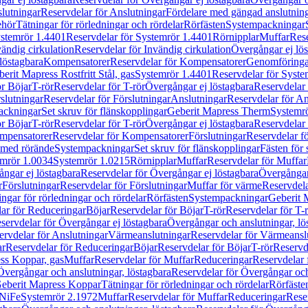
lutningar
Reservdelar för Anslutningar
Fördelare med gängad anslutnin
ehör
Tätningar för rörledningar och rördelar
Rörfästen
Systempackningar
stemrör 1.4401
Reservdelar för Systemrör 1.4401
Rörnipplar
Muffar
Rese
vändig cirkulation
Reservdelar för Invändig cirkulation
Övergångar ej lös
löstagbara
Kompensatorer
Reservdelar för Kompensatorer
Genomföringa
erit Mapress Rostfritt Stål, gas
Systemrör 1.4401
Reservdelar för Syste
ör Böjar
T-rör
Reservdelar för T-rör
Övergångar ej löstagbara
Reservdelar 
slutningar
Reservdelar för Förslutningar
Anslutningar
Reservdelar för An
ackningar
Set skruv för flänskopplingar
Geberit Mapress Therm
Systemr
ör Böjar
T-rör
Reservdelar för T-rör
Övergångar ej löstagbara
Reservdelar 
mpensatorer
Reservdelar för Kompensatorer
Förslutningar
Reservdelar fö
med rörände
Systempackningar
Set skruv för flänskopplingar
Fästen för
mrör 1.0034
Systemrör 1.0215
Rörnipplar
Muffar
Reservdelar för Muffar
ngar ej löstagbara
Reservdelar för Övergångar ej löstagbara
Övergångar 
r
Förslutningar
Reservdelar för Förslutningar
Muffar för värme
Reservdela
ingar för rörledningar och rördelar
Rörfästen
Systempackningar
Geberit 
ar för Reduceringar
Böjar
Reservdelar för Böjar
T-rör
Reservdelar för T-
servdelar för Övergångar ej löstagbara
Övergångar och anslutningar, lö
ervdelar för Anslutningar
Värmeanslutningar
Reservdelar för Värmeansl
ar
Reservdelar för Reduceringar
Böjar
Reservdelar för Böjar
T-rör
Reservde
ess Koppar, gas
Muffar
Reservdelar för Muffar
Reduceringar
Reservdelar 
Övergångar och anslutningar, löstagbara
Reservdelar för Övergångar och
 Geberit Mapress Koppar
Tätningar för rörledningar och rördelar
Rörfäste
uNiFe
Systemrör 2.1972
Muffar
Reservdelar för Muffar
Reduceringar
Rese