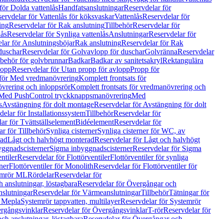
för Dolda vattenlås
Handfatsanslutningar
Reservdelar för
ervdelar för Vattenlås för köksvaskar
Vattenlås
Reservdelar för
ing
Reservdelar för Rak anslutning
Tillbehör
Reservdelar för
lås
Reservdelar för Synliga vattenlås
Anslutningar
Reservdelar för
lar för Anslutningsböjar
Rak anslutning
Reservdelar för Rak
duschar
Reservdelar för Golvavlopp för duschar
Golvränna
Reservdelar
lbehör för golvbrunnar
Badkar
Badkar av sanitetsakryl
Rektangulära
lopp
Reservdelar för Utan propp för avlopp
Propp för
 för Med vredmanövrering
Komplett frontsats för
vrering och inloppsrör
Komplett frontsats för vredmanövrering och
 Med PushControl tryckknappsmanövrering
Med
s
Avstängning för dolt montage
Reservdelar för Avstängning för dolt
elar för Installationssystem
Tillbehör
Reservdelar för
ar för Tvättställselement
Bidéelement
Reservdelar för
r för Tillbehör
Synliga cisterner
Synliga cisterner för WC, av
rad
Lågt och halvhögt monterad
Reservdelar för Lågt och halvhögt
yggnadscisterner
Sigma inbyggnadscisterner
Reservdelar för Sigma
ntiler
Reservdelar för Flottörventiler
Flottörventiler för synliga
ner
Flottörventiler för Monolith
Reservdelar för Flottörventiler för
emrör ML
Rördelar
Reservdelar för
 anslutningar, löstagbara
Reservdelar för Övergångar och
slutningar
Reservdelar för Värmeanslutningar
Tillbehör
Tätningar för
 Mepla
Systemrör tappvatten, multilayer
Reservdelar för Systemrör
rgångsvinklar
Reservdelar för Övergångsvinklar
T-rör
Reservdelar för
ch anslutningar, löstagbara
Reservdelar för Övergångar och