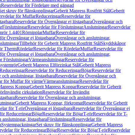
g
Reservdelar för Fördelare med gängad
Set skruv för flänskopplingar
Geberit Mapress Rostfritt Stål
Geberit
rvdelar för Muffar
Reduceringar
Reservdelar för
tagbara
Reservdelar för Övergångar ej löstagbara
Övergångar och
r
Förslutningar
Reservdelar för Förslutningar
Anslutningar
Reservdelar
mrör 1.4401
Rörnipplar
Muffar
Reservdelar för
för Övergångar ej löstagbara
Övergångar och anslutningar,
slutningar
Tillbehör för Geberit Mapress Rostfritt Stål
Skyddskåpor
ör Therm
Rördelar
Reservdelar för Rördelar
Muffar
Reservdelar för
för Övergångar ej löstagbara
Övergångar och anslutningar,
r Förslutningar
Värmeanslutningar
Reservdelar för
 systemrör
Geberit Mapress Elförzinkat Stål
Geberit Mapress
Reduceringar
Reservdelar för Reduceringar
Böjar
Reservdelar för
och anslutningar, löstagbara
Reservdelar för Övergångar och
r för Muffar för värme
Värmeanslutningar
Reservdelar för
Mapress Koppar
Geberit Mapress Koppar
Reservdelar för Geberit
rör
Invändig cirkulation
Reservdelar för Invändig
stagbara
Reservdelar för Övergångar och anslutningar,
utningar
Geberit Mapress Koppar, förkromat
Reservdelar för Geberit
lar för T-rör
Övergångar ej löstagbara
Reservdelar för Övergångar ej
för Reduceringar
Böjar
Reservdelar för Böjar
T-rör
Reservdelar för T-
 anslutningar, löstagbara
Förslutningar
Reservdelar för
n
Systempackningar
Set skruv för flänskopplingar
Geberit Mapress
rvdelar för Reduceringar
Böjar
Reservdelar för Böjar
T-rör
Reservdelar