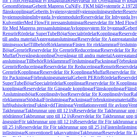
för T-rör
Övergångar ej löstagbara
Reservdelar för Övergångar ej lösta
Genomföringar
Geberit Mapress CuNiFe, FKM blå
Systemrör 2.1972
flänskopplingar
Geberits hygiensystem
Hygienspolningsenheter
Reserv
hygienspolning
Inbyggda hygienmoduler
Reservdelar för Inbyggda h
Kulventiler
Med FlowFit pressanslutningar
Reservdelar för Med FlowFi
för Med Mapress pressanslutningar
Avloppssystem för byggnad
Geberi
Rensrör
Rördelar SuperTube
Böjar
Specialrördelar
Kopplingar
Reservdel
till andra material
Aggregatanslutningar
Reservdelar för Aggregatanslu
tätningssockel
Tillbehör
Rörklammrar
Fästen för rörklammrar
Förslutnin
Böjar
Grenrör
Reservdelar för Grenrör
Reduceringar
Reservdelar för R
Muffar
Övergångskoppling
Övergångar till andra material
Aggregatansl
anslutningar
Tillbehör
Rörklammrar
Förslutningar
Packningar
Förbrukni
Grenrör
Reduceringar
Reservdelar för Reduceringar
Rensrör
Reservdela
Grenrör
Kopplingar
Reservdelar för Kopplingar
Muffar
Reservdelar för
för Packningar
Förbrukningsmaterial
Geberit PE
Rör
Rördelar
Reservdel
SuperTube
Böjar
Specialrördelar
Kopplingar
Reservdelar för Kopplinga
kopplingar
Reservdelar för Gängade kopplingar
Flänskopplingar
Fläns
Anslutningsböjar
Kopplingshylsor
Reservdelar för Kopplingshylsor
Rak
rörklammrar
Stödskal
Förslutningar
Packningar
Förbrukningsmaterial
Br
luftljudsisolering
Fuktskydd
Tätningar
Ventilationsventil för avlopp
Vent
Takbrunnar
Takbrunnar upp till 12 l/s
Reservdelar för Takbrunnar upp ti
stödrännor
Takbrunnar upp till 12 l/s
Reservdelar för Takbrunnar upp til
ångspärr
För takbrunnar upp till 12 l/s
Reservdelar för För takbrunnar up
till 25 l/s
Reservdelar för För takbrunnar upp till 25 l/s
Fästen
Infästnin
infästningar
Konventionell takavvattning
Takbrunnar
Reservdelar för T