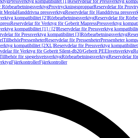
rktyg
Pressverktyg kompatibilitet [1]
Reservdelar för Pressverktyg kompati
r Rörbearbetningsverktyg
Provtryckningsproppar
Reservdelar för Provt
it Mepla
Handdrivna pressverktyg
Reservdelar för Handdrivna pressver
erktyg kompatibilitet [2]
Rörbearbetningsverktyg
Reservdelar för Rörbe
press
Reservdelar för Verktyg för Geberit Mapress
Pressverktyg kompatib
erktyg kompatibilitet [1] / [2]
Reservdelar för Pressverktyg kompatibilitet
vdelar för Pressverktyg kompatibilitet [3]
Rörbearbetningsverktyg
Reser
el
Tillbehör
Pressenheter
Reservdelar för Pressenheter
Pressenheter kompat
erktyg kompatibilitet [2XL]
Reservdelar för Pressverktyg kompatibilite
vdelar för Verktyg för Geberit Silent-db20/Geberit PE
Elsvetsverktyg
Re
Tillbehör för spegelsvetsverktyg
Rörbearbetningsverktyg
Reservdelar fö
erktyg
Fjärrkontroller
Fjärrkontroller