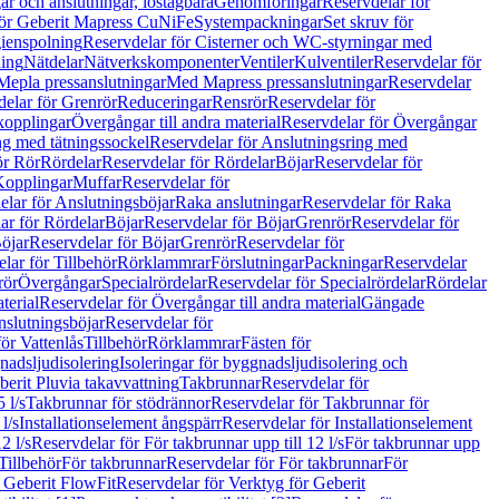
r och anslutningar, löstagbara
Genomföringar
Reservdelar för
för Geberit Mapress CuNiFe
Systempackningar
Set skruv för
ienspolning
Reservdelar för Cisterner och WC-styrningar med
ning
Nätdelar
Nätverkskomponenter
Ventiler
Kulventiler
Reservdelar för
Mepla pressanslutningar
Med Mapress pressanslutningar
Reservdelar
elar för Grenrör
Reduceringar
Rensrör
Reservdelar för
opplingar
Övergångar till andra material
Reservdelar för Övergångar
ng med tätningssockel
Reservdelar för Anslutningsring med
ör Rör
Rördelar
Reservdelar för Rördelar
Böjar
Reservdelar för
Kopplingar
Muffar
Reservdelar för
elar för Anslutningsböjar
Raka anslutningar
Reservdelar för Raka
ar för Rördelar
Böjar
Reservdelar för Böjar
Grenrör
Reservdelar för
öjar
Reservdelar för Böjar
Grenrör
Reservdelar för
lar för Tillbehör
Rörklammrar
Förslutningar
Packningar
Reservdelar
rör
Övergångar
Specialrördelar
Reservdelar för Specialrördelar
Rördelar
terial
Reservdelar för Övergångar till andra material
Gängade
slutningsböjar
Reservdelar för
ör Vattenlås
Tillbehör
Rörklammrar
Fästen för
gnadsljudisolering
Isoleringar för byggnadsljudisolering och
berit Pluvia takavvattning
Takbrunnar
Reservdelar för
 l/s
Takbrunnar för stödrännor
Reservdelar för Takbrunnar för
l/s
Installationselement ångspärr
Reservdelar för Installationselement
2 l/s
Reservdelar för För takbrunnar upp till 12 l/s
För takbrunnar upp
Tillbehör
För takbrunnar
Reservdelar för För takbrunnar
För
 Geberit FlowFit
Reservdelar för Verktyg för Geberit