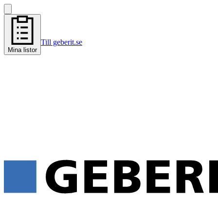
Till geberit.se
Mina listor