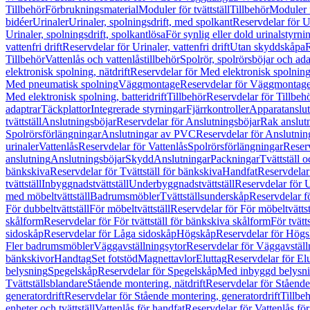
Tillbehör
Förbrukningsmaterial
Moduler för tvättställ
Tillbehör
Moduler 
bidéer
Urinaler
Urinaler, spolningsdrift, med spolkant
Reservdelar för U
Urinaler, spolningsdrift, spolkantlösa
För synlig eller dold urinalstyrni
vattenfri drift
Reservdelar för Urinaler, vattenfri drift
Utan skyddskåpa
R
Tillbehör
Vattenlås och vattenlåstillbehör
Spolrör, spolrörsböjar och ada
elektronisk spolning, nätdrift
Reservdelar för Med elektronisk spolning,
Med pneumatisk spolning
Väggmontage
Reservdelar för Väggmontag
Med elektronisk spolning, batteridrift
Tillbehör
Reservdelar för Tillbeh
adaptrar
Täckplattor
Integrerade styrningar
Fjärrkontroller
Apparatanslutn
tvättställ
Anslutningsböjar
Reservdelar för Anslutningsböjar
Rak anslut
Spolrörsförlängningar
Anslutningar av PVC
Reservdelar för Anslutni
urinaler
Vattenlås
Reservdelar för Vattenlås
Spolrörsförlängningar
Reserv
anslutning
Anslutningsböjar
Skydd
Anslutningar
Packningar
Tvättställ
bänkskiva
Reservdelar för Tvättställ för bänkskiva
Handfat
Reservdelar
tvättställ
Inbyggnadstvättställ
Underbyggnadstvättställ
Reservdelar för 
med möbeltvättställ
Badrumsmöbler
Tvättställsunderskåp
Reservdelar f
För dubbeltvättställ
För möbeltvättställ
Reservdelar för För möbeltvättst
skålform
Reservdelar för För tvättställ för bänkskiva skålform
För tvätt
sidoskåp
Reservdelar för Låga sidoskåp
Högskåp
Reservdelar för Hög
Fler badrumsmöbler
Väggavställningsytor
Reservdelar för Väggavställ
bänkskivor
Handtag
Set fotstöd
Magnettavlor
Eluttag
Reservdelar för El
belysning
Spegelskåp
Reservdelar för Spegelskåp
Med inbyggd belysn
Tvättställsblandare
Stående montering, nätdrift
Reservdelar för Stående
generatordrift
Reservdelar för Stående montering, generatordrift
Tillbe
enheter och tvättställ
Vattenlås för handfat
Reservdelar för Vattenlås fö