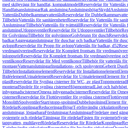
med skiljevägg för handfat, kompaktmodell
Reservdelar för Vattenlås
Handfatsanslutningar
Rak anslutning
Anslutningsböjar
Skydd
Anslutnin
Vattenlås
Dubbelkammarvattenlås
Reservdelar för Dubbelkammarvatte
Tillbehör
Vattenlås för sanitärenheter
Reservdelar för Vattenlås för sani
Anslutningar
Tillbehör
Vattenlås för tvättställ
Reservdelar för Vattenlås fö
anslutning
Utloppsventiler
Reservdelar för Utloppsventiler
Tillbehör
Res
för Golvränna
Tillbehör för golvrännor
Golvbrunn för dusch
Reservdela
badkar
Aggregatanslutningar för duschar och badkar
Vattenlås för dus
avlopp
Reservdelar för Propp för avlopp
Vattenlås för badkar, d52
Reser
vredmanövrering
Reservdelar för Komplett frontsats för vredmanövrer
inloppsrör
Reservdelar för Komplett frontsats för vredmanövrering och
ventilkonor
Reservdelar för Med ventilkonor
Tillbehör för vattenlås fö
montage
Vattenanslutningar
Installations- och spolsystem
Geberit Duof
Tillbehör
Installationselement
Reservdelar för Installationselement
Elem
Bidéelement
Urinalelement
Reservdelar för Urinalelement
Element för 
plast
Reservdelar för Synliga cisterner för WC, av plast
Toppmonterad
monterad
Spolrör för synliga cisterner
Högmonterad
Lågt och halvhögt
inbyggnadscisterner
Omega inbyggnadscisterner
Reservdelar för Omeg
cisterner
Reservdelar för Flottörventiler för synliga cisterner
Flottörvent
Monolith
Spolventiler
Start/stopp-spolning
Dubbelspolning
Element för 
Rördelar
Kopplingar
Reduceringar
Böjar
T-rör
Invändig cirkulation
Reser
anslutningar, löstagbara
Förslutningar
Anslutningar
Fördelare med gäng
systemrör och rördelar
Tätningar för rördelar
Fästen för systemrör
Syst
tappvatten, multilayer
Rördelar
Reservdelar för Rördelar
Kopplingar
Res
T-rör
Invändig cirkulation
Reservdelar för Invändig cirkulation
Övergång