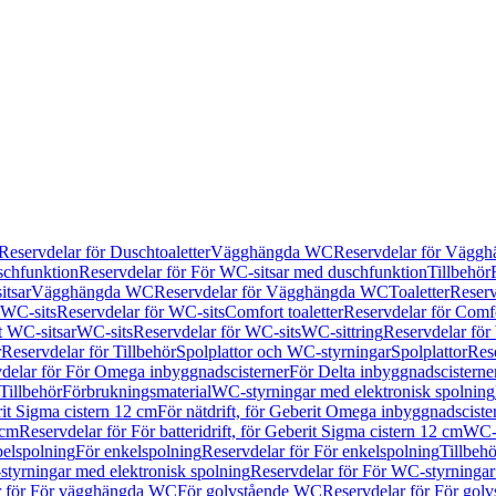
Reservdelar för Duschtoaletter
Vägghängda WC
Reservdelar för Vägg
schfunktion
Reservdelar för För WC-sitsar med duschfunktion
Tillbehör
itsar
Vägghängda WC
Reservdelar för Vägghängda WC
Toaletter
Reserv
WC-sits
Reservdelar för WC-sits
Comfort toaletter
Reservdelar för Comfo
t WC-sitsar
WC-sits
Reservdelar för WC-sits
WC-sittring
Reservdelar för
r
Reservdelar för Tillbehör
Spolplattor och WC-styrningar
Spolplattor
Rese
delar för För Omega inbyggnadscisterner
För Delta inbyggnadscisterne
Tillbehör
Förbrukningsmaterial
WC-styrningar med elektronisk spolning
rit Sigma cistern 12 cm
För nätdrift, för Geberit Omega inbyggnadscist
 cm
Reservdelar för För batteridrift, för Geberit Sigma cistern 12 cm
WC-s
belspolning
För enkelspolning
Reservdelar för För enkelspolning
Tillbeh
tyrningar med elektronisk spolning
Reservdelar för För WC-styrningar
r för För vägghängda WC
För golvstående WC
Reservdelar för För gol