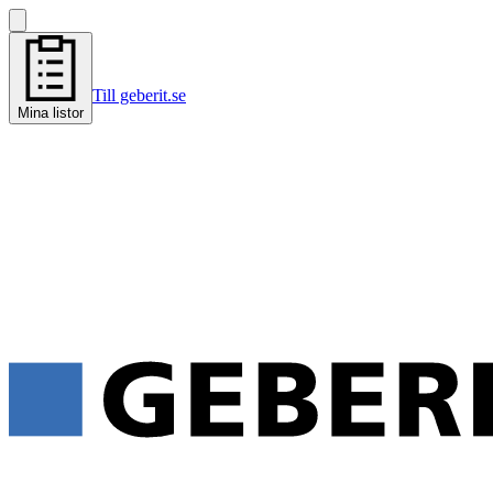
Till geberit.se
Mina listor