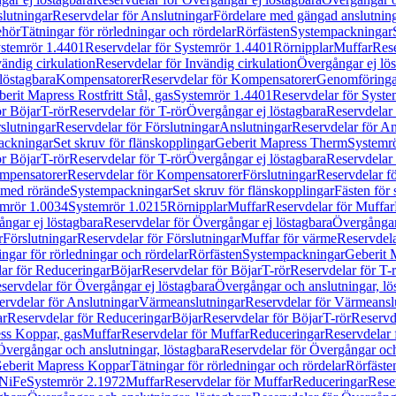
lutningar
Reservdelar för Anslutningar
Fördelare med gängad anslutnin
ehör
Tätningar för rörledningar och rördelar
Rörfästen
Systempackningar
stemrör 1.4401
Reservdelar för Systemrör 1.4401
Rörnipplar
Muffar
Rese
vändig cirkulation
Reservdelar för Invändig cirkulation
Övergångar ej lös
löstagbara
Kompensatorer
Reservdelar för Kompensatorer
Genomföringa
erit Mapress Rostfritt Stål, gas
Systemrör 1.4401
Reservdelar för Syste
ör Böjar
T-rör
Reservdelar för T-rör
Övergångar ej löstagbara
Reservdelar 
slutningar
Reservdelar för Förslutningar
Anslutningar
Reservdelar för An
ackningar
Set skruv för flänskopplingar
Geberit Mapress Therm
Systemr
ör Böjar
T-rör
Reservdelar för T-rör
Övergångar ej löstagbara
Reservdelar 
mpensatorer
Reservdelar för Kompensatorer
Förslutningar
Reservdelar fö
med rörände
Systempackningar
Set skruv för flänskopplingar
Fästen för
mrör 1.0034
Systemrör 1.0215
Rörnipplar
Muffar
Reservdelar för Muffar
ngar ej löstagbara
Reservdelar för Övergångar ej löstagbara
Övergångar 
r
Förslutningar
Reservdelar för Förslutningar
Muffar för värme
Reservdela
ingar för rörledningar och rördelar
Rörfästen
Systempackningar
Geberit 
ar för Reduceringar
Böjar
Reservdelar för Böjar
T-rör
Reservdelar för T-
servdelar för Övergångar ej löstagbara
Övergångar och anslutningar, lö
ervdelar för Anslutningar
Värmeanslutningar
Reservdelar för Värmeansl
ar
Reservdelar för Reduceringar
Böjar
Reservdelar för Böjar
T-rör
Reservde
ess Koppar, gas
Muffar
Reservdelar för Muffar
Reduceringar
Reservdelar 
Övergångar och anslutningar, löstagbara
Reservdelar för Övergångar och
 Geberit Mapress Koppar
Tätningar för rörledningar och rördelar
Rörfäste
uNiFe
Systemrör 2.1972
Muffar
Reservdelar för Muffar
Reduceringar
Rese