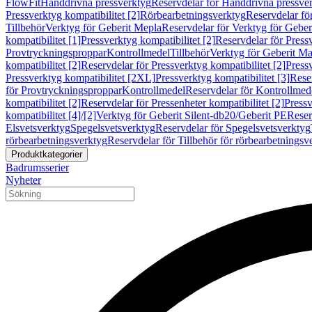
FlowFit
Handdrivna pressverktyg
Reservdelar för Handdrivna pressve
Pressverktyg kompatibilitet [2]
Rörbearbetningsverktyg
Reservdelar fö
Tillbehör
Verktyg för Geberit Mepla
Reservdelar för Verktyg för Geber
kompatibilitet [1]
Pressverktyg kompatibilitet [2]
Reservdelar för Pressv
Provtryckningsproppar
Kontrollmedel
Tillbehör
Verktyg för Geberit Ma
kompatibilitet [2]
Reservdelar för Pressverktyg kompatibilitet [2]
Pressv
Pressverktyg kompatibilitet [2XL]
Pressverktyg kompatibilitet [3]
Reser
för Provtryckningsproppar
Kontrollmedel
Reservdelar för Kontrollmed
kompatibilitet [2]
Reservdelar för Pressenheter kompatibilitet [2]
Pressv
kompatibilitet [4]/[2]
Verktyg för Geberit Silent-db20/Geberit PE
Reser
Elsvetsverktyg
Spegelsvetsverktyg
Reservdelar för Spegelsvetsverktyg
rörbearbetningsverktyg
Reservdelar för Tillbehör för rörbearbetningsv
Produktkategorier
Badrumsserier
Nyheter