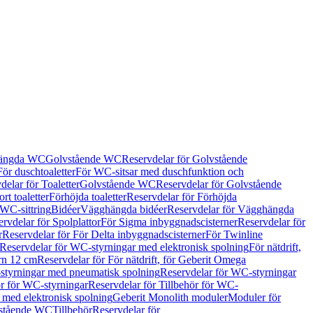
hängda WC
Golvstående WC
Reservdelar för Golvstående
För duschtoaletter
För WC-sitsar med duschfunktion och
delar för Toaletter
Golvstående WC
Reservdelar för Golvstående
rt toaletter
Förhöjda toaletter
Reservdelar för Förhöjda
 WC-sittring
Bidéer
Vägghängda bidéer
Reservdelar för Vägghängda
rvdelar för Spolplattor
För Sigma inbyggnadscisterner
Reservdelar för
r
Reservdelar för För Delta inbyggnadscisterner
För Twinline
Reservdelar för WC-styrningar med elektronisk spolning
För nätdrift,
ern 12 cm
Reservdelar för För nätdrift, för Geberit Omega
tyrningar med pneumatisk spolning
Reservdelar för WC-styrningar
ör för WC-styrningar
Reservdelar för Tillbehör för WC-
 med elektronisk spolning
Geberit Monolith moduler
Moduler för
vstående WC
Tillbehör
Reservdelar för