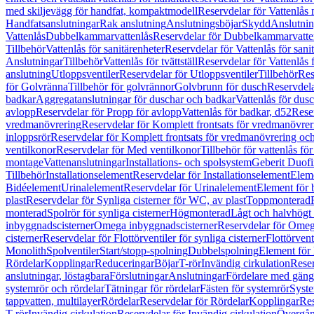
med skiljevägg för handfat, kompaktmodell
Reservdelar för Vattenlås
Handfatsanslutningar
Rak anslutning
Anslutningsböjar
Skydd
Anslutnin
Vattenlås
Dubbelkammarvattenlås
Reservdelar för Dubbelkammarvatte
Tillbehör
Vattenlås för sanitärenheter
Reservdelar för Vattenlås för sani
Anslutningar
Tillbehör
Vattenlås för tvättställ
Reservdelar för Vattenlås fö
anslutning
Utloppsventiler
Reservdelar för Utloppsventiler
Tillbehör
Res
för Golvränna
Tillbehör för golvrännor
Golvbrunn för dusch
Reservdela
badkar
Aggregatanslutningar för duschar och badkar
Vattenlås för dus
avlopp
Reservdelar för Propp för avlopp
Vattenlås för badkar, d52
Reser
vredmanövrering
Reservdelar för Komplett frontsats för vredmanövrer
inloppsrör
Reservdelar för Komplett frontsats för vredmanövrering och
ventilkonor
Reservdelar för Med ventilkonor
Tillbehör för vattenlås fö
montage
Vattenanslutningar
Installations- och spolsystem
Geberit Duof
Tillbehör
Installationselement
Reservdelar för Installationselement
Elem
Bidéelement
Urinalelement
Reservdelar för Urinalelement
Element för 
plast
Reservdelar för Synliga cisterner för WC, av plast
Toppmonterad
monterad
Spolrör för synliga cisterner
Högmonterad
Lågt och halvhögt
inbyggnadscisterner
Omega inbyggnadscisterner
Reservdelar för Omeg
cisterner
Reservdelar för Flottörventiler för synliga cisterner
Flottörvent
Monolith
Spolventiler
Start/stopp-spolning
Dubbelspolning
Element för 
Rördelar
Kopplingar
Reduceringar
Böjar
T-rör
Invändig cirkulation
Reser
anslutningar, löstagbara
Förslutningar
Anslutningar
Fördelare med gäng
systemrör och rördelar
Tätningar för rördelar
Fästen för systemrör
Syst
tappvatten, multilayer
Rördelar
Reservdelar för Rördelar
Kopplingar
Res
T-rör
Invändig cirkulation
Reservdelar för Invändig cirkulation
Övergång