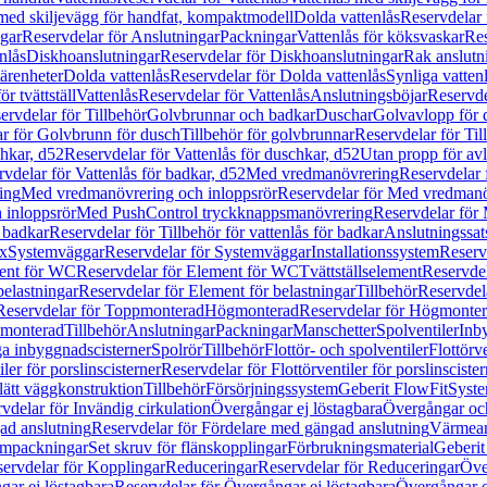
 med skiljevägg för handfat, kompaktmodell
Dolda vattenlås
Reservdelar 
gar
Reservdelar för Anslutningar
Packningar
Vattenlås för köksvaskar
Res
nlås
Diskhoanslutningar
Reservdelar för Diskhoanslutningar
Rak anslutn
tärenheter
Dolda vattenlås
Reservdelar för Dolda vattenlås
Synliga vatten
r tvättställ
Vattenlås
Reservdelar för Vattenlås
Anslutningsböjar
Reservde
ervdelar för Tillbehör
Golvbrunnar och badkar
Duschar
Golvavlopp för 
r för Golvbrunn för dusch
Tillbehör för golvbrunnar
Reservdelar för Til
chkar, d52
Reservdelar för Vattenlås för duschkar, d52
Utan propp för av
vdelar för Vattenlås för badkar, d52
Med vredmanövrering
Reservdelar
ing
Med vredmanövrering och inloppsrör
Reservdelar för Med vredmanö
 inloppsrör
Med PushControl tryckknappsmanövrering
Reservdelar för
r badkar
Reservdelar för Tillbehör för vattenlås för badkar
Anslutningssat
ix
Systemväggar
Reservdelar för Systemväggar
Installationssystem
Reservd
ent för WC
Reservdelar för Element för WC
Tvättställselement
Reservdel
belastningar
Reservdelar för Element för belastningar
Tillbehör
Reservdela
Reservdelar för Toppmonterad
Högmonterad
Reservdelar för Högmonte
 monterad
Tillbehör
Anslutningar
Packningar
Manschetter
Spolventiler
Inb
a inbyggnadscisterner
Spolrör
Tillbehör
Flottör- och spolventiler
Flottörve
iler för porslinscisterner
Reservdelar för Flottörventiler för porslinscister
lätt väggkonstruktion
Tillbehör
Försörjningssystem
Geberit FlowFit
Syst
vdelar för Invändig cirkulation
Övergångar ej löstagbara
Övergångar och
ad anslutning
Reservdelar för Fördelare med gängad anslutning
Värmean
empackningar
Set skruv för flänskopplingar
Förbrukningsmaterial
Geberit
ervdelar för Kopplingar
Reduceringar
Reservdelar för Reduceringar
Öve
ar ej löstagbara
Reservdelar för Övergångar ej löstagbara
Övergångar o