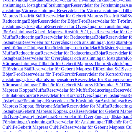
anslutningar, löstagbara
Förslutningar
Reservdelar för Förslutningar
Ans
anslutning
Värmeanslutningar
Reservdelar för Värmeanslutningar
Tillb
Mapress Rostfritt Stål
Reservdelar för Geberit Mapress Rostfritt Stål
Sy
Reduceringar
Böjar
Reservdelar för Böjar
T-rör
Reservdelar för T-rör
In
anslutningar, löstagbara
Reservdelar för Övergångar och anslutningar, 
för Anslutningar
Geberit Mapress Rostfritt Stål, gas
Reservdelar för Geb
Muffar
Reduceringar
Reservdelar för Reduceringar
Böjar
Reservdelar f
löstagbara
Reservdelar för Övergångar och anslutningar, löstagbara
För
med rörände
Tätningar för rörledningar och rördelar
Rörfästen
Systemp
Muffar
Reduceringar
Reservdelar för Reduceringar
Böjar
Reservdelar f
löstagbara
Reservdelar för Övergångar och anslutningar, löstagbara
Ko
Värmeanslutningar
Tillbehör för Geberit Mapress Therm
Skyddskåpor 
Elförzinkat Stål
Reservdelar för Geberit Mapress Elförzinkat Stål
Syste
Böjar
T-rör
Reservdelar för T-rör
Korsrör
Reservdelar för Korsrör
Övergå
anslutningar, löstagbara
Kompensatorer
Reservdelar för Kompensatore
Värmeanslutningar
Tillbehör för Geberit Mapress Elförzinkat Stål
Tätn
Mapress Koppar
Muffar
Reservdelar för Muffar
Reduceringar
Reservdel
cirkulation
Korsrör
Reservdelar för Korsrör
Övergångar ej löstagbara
Re
löstagbara
Förslutningar
Reservdelar för Förslutningar
Anslutningar
Res
Mapress Koppar, förkromat
Muffar
Reservdelar för Muffar
Reducering
löstagbara
Geberit Mapress Koppar, gas
Reservdelar för Geberit Mapr
rör
Övergångar ej löstagbara
Reservdelar för Övergångar ej löstagbara
Förslutningar
Anslutningar
Reservdelar för Anslutningar
Tillbehör för
CuNiFe
Geberit Mapress CuNiFe
Reservdelar för Geberit Mapress C