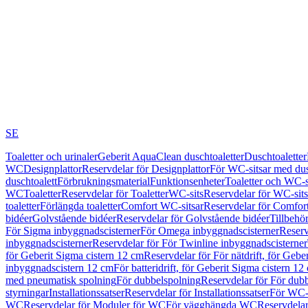
SE
Toaletter och urinaler
Geberit AquaClean duschtoaletter
Duschtoaletter
WC
Designplattor
Reservdelar för Designplattor
För WC-sitsar med du
duschtoalett
Förbrukningsmaterial
Funktionsenheter
Toaletter och WC-s
WC
Toaletter
Reservdelar för Toaletter
WC-sits
Reservdelar för WC-sits
toaletter
Förlängda toaletter
Comfort WC-sitsar
Reservdelar för Comfor
bidéer
Golvstående bidéer
Reservdelar för Golvstående bidéer
Tillbehö
För Sigma inbyggnadscisterner
För Omega inbyggnadscisterner
Reserv
inbyggnadscisterner
Reservdelar för För Twinline inbyggnadscisterner
för Geberit Sigma cistern 12 cm
Reservdelar för För nätdrift, för Gebe
inbyggnadscistern 12 cm
För batteridrift, för Geberit Sigma cistern 12
med pneumatisk spolning
För dubbelspolning
Reservdelar för För dub
styrningar
Installationssatser
Reservdelar för Installationssatser
För WC-s
WC
Reservdelar för Moduler för WC
För vägghängda WC
Reservdela