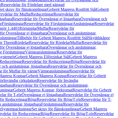
g
Reservdelar för Fördelare med gängad
Set skruv för flänskopplingar
Geberit Mapress Rostfritt Stål
Geberit
rvdelar för Muffar
Reduceringar
Reservdelar för
tagbara
Reservdelar för Övergångar ej löstagbara
Övergångar och
r
Förslutningar
Reservdelar för Förslutningar
Anslutningar
Reservdelar
mrör 1.4401
Rörnipplar
Muffar
Reservdelar för
för Övergångar ej löstagbara
Övergångar och anslutningar,
slutningar
Tillbehör för Geberit Mapress Rostfritt Stål
Skyddskåpor
ör Therm
Rördelar
Reservdelar för Rördelar
Muffar
Reservdelar för
för Övergångar ej löstagbara
Övergångar och anslutningar,
r Förslutningar
Värmeanslutningar
Reservdelar för
 systemrör
Geberit Mapress Elförzinkat Stål
Geberit Mapress
Reduceringar
Reservdelar för Reduceringar
Böjar
Reservdelar för
och anslutningar, löstagbara
Reservdelar för Övergångar och
r för Muffar för värme
Värmeanslutningar
Reservdelar för
Mapress Koppar
Geberit Mapress Koppar
Reservdelar för Geberit
rör
Invändig cirkulation
Reservdelar för Invändig
stagbara
Reservdelar för Övergångar och anslutningar,
utningar
Geberit Mapress Koppar, förkromat
Reservdelar för Geberit
lar för T-rör
Övergångar ej löstagbara
Reservdelar för Övergångar ej
för Reduceringar
Böjar
Reservdelar för Böjar
T-rör
Reservdelar för T-
 anslutningar, löstagbara
Förslutningar
Reservdelar för
n
Systempackningar
Set skruv för flänskopplingar
Geberit Mapress
rvdelar för Reduceringar
Böjar
Reservdelar för Böjar
T-rör
Reservdelar