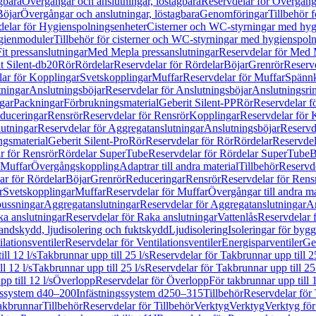
gbara
Övergångar och anslutningar, löstagbara
Reservdelar för Övergånga
Böjar
Övergångar och anslutningar, löstagbara
Genomföringar
Tillbehör 
delar för Hygienspolningsenheter
Cisterner och WC-styrningar med hyg
ygienmoduler
Tillbehör för cisterner och WC-styrningar med hygienspol
t pressanslutningar
Med Mepla pressanslutningar
Reservdelar för Med 
t Silent-db20
Rör
Rördelar
Reservdelar för Rördelar
Böjar
Grenrör
Reservd
ar för Kopplingar
Svetskopplingar
Muffar
Reservdelar för Muffar
Spännk
tningar
Anslutningsböjar
Reservdelar för Anslutningsböjar
Anslutningsri
gar
Packningar
Förbrukningsmaterial
Geberit Silent-PP
Rör
Reservdelar f
educeringar
Rensrör
Reservdelar för Rensrör
Kopplingar
Reservdelar för 
utningar
Reservdelar för Aggregatanslutningar
Anslutningsböjar
Reservd
ngsmaterial
Geberit Silent-Pro
Rör
Reservdelar för Rör
Rördelar
Reservdel
r för Rensrör
Rördelar SuperTube
Reservdelar för Rördelar SuperTube
B
 Muffar
Övergångskoppling
Adaptrar till andra material
Tillbehör
Reservde
ar för Rördelar
Böjar
Grenrör
Reduceringar
Rensrör
Reservdelar för Rens
r
Svetskopplingar
Muffar
Reservdelar för Muffar
Övergångar till andra ma
bussningar
Aggregatanslutningar
Reservdelar för Aggregatanslutningar
An
a anslutningar
Reservdelar för Raka anslutningar
Vattenlås
Reservdelar f
andskydd, ljudisolering och fuktskydd
Ljudisolering
Isoleringar för byg
ilationsventiler
Reservdelar för Ventilationsventiler
Energisparventiler
Ge
ll 12 l/s
Takbrunnar upp till 25 l/s
Reservdelar för Takbrunnar upp till 25
l 12 l/s
Takbrunnar upp till 25 l/s
Reservdelar för Takbrunnar upp till 25 
p till 12 l/s
Överlopp
Reservdelar för Överlopp
För takbrunnar upp till 1
gssystem d40–200
Infästningssystem d250–315
Tillbehör
Reservdelar för 
akbrunnar
Tillbehör
Reservdelar för Tillbehör
Verktyg
Verktyg
Verktyg för