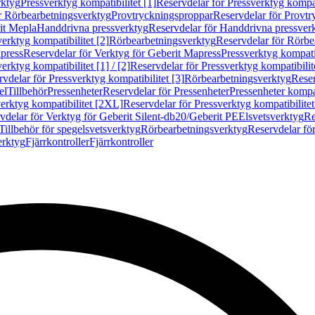
rktyg
Pressverktyg kompatibilitet [1]
Reservdelar för Pressverktyg kompati
r Rörbearbetningsverktyg
Provtryckningsproppar
Reservdelar för Provt
it Mepla
Handdrivna pressverktyg
Reservdelar för Handdrivna pressver
erktyg kompatibilitet [2]
Rörbearbetningsverktyg
Reservdelar för Rörbe
press
Reservdelar för Verktyg för Geberit Mapress
Pressverktyg kompatib
erktyg kompatibilitet [1] / [2]
Reservdelar för Pressverktyg kompatibilitet
vdelar för Pressverktyg kompatibilitet [3]
Rörbearbetningsverktyg
Reser
el
Tillbehör
Pressenheter
Reservdelar för Pressenheter
Pressenheter kompat
erktyg kompatibilitet [2XL]
Reservdelar för Pressverktyg kompatibilite
vdelar för Verktyg för Geberit Silent-db20/Geberit PE
Elsvetsverktyg
Re
Tillbehör för spegelsvetsverktyg
Rörbearbetningsverktyg
Reservdelar fö
erktyg
Fjärrkontroller
Fjärrkontroller