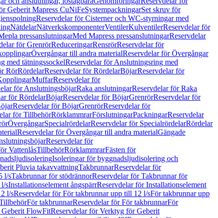
r och anslutningar, löstagbara
Genomföringar
Reservdelar för
för Geberit Mapress CuNiFe
Systempackningar
Set skruv för
ienspolning
Reservdelar för Cisterner och WC-styrningar med
ning
Nätdelar
Nätverkskomponenter
Ventiler
Kulventiler
Reservdelar för
Mepla pressanslutningar
Med Mapress pressanslutningar
Reservdelar
elar för Grenrör
Reduceringar
Rensrör
Reservdelar för
opplingar
Övergångar till andra material
Reservdelar för Övergångar
ng med tätningssockel
Reservdelar för Anslutningsring med
ör Rör
Rördelar
Reservdelar för Rördelar
Böjar
Reservdelar för
Kopplingar
Muffar
Reservdelar för
elar för Anslutningsböjar
Raka anslutningar
Reservdelar för Raka
ar för Rördelar
Böjar
Reservdelar för Böjar
Grenrör
Reservdelar för
öjar
Reservdelar för Böjar
Grenrör
Reservdelar för
lar för Tillbehör
Rörklammrar
Förslutningar
Packningar
Reservdelar
rör
Övergångar
Specialrördelar
Reservdelar för Specialrördelar
Rördelar
terial
Reservdelar för Övergångar till andra material
Gängade
slutningsböjar
Reservdelar för
ör Vattenlås
Tillbehör
Rörklammrar
Fästen för
gnadsljudisolering
Isoleringar för byggnadsljudisolering och
berit Pluvia takavvattning
Takbrunnar
Reservdelar för
 l/s
Takbrunnar för stödrännor
Reservdelar för Takbrunnar för
l/s
Installationselement ångspärr
Reservdelar för Installationselement
2 l/s
Reservdelar för För takbrunnar upp till 12 l/s
För takbrunnar upp
Tillbehör
För takbrunnar
Reservdelar för För takbrunnar
För
 Geberit FlowFit
Reservdelar för Verktyg för Geberit