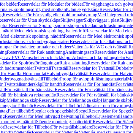
för bidéer
Reservdelar för Moduler för bidéer
För vägghängda och golvs
rinaler, spolningsdrift, med spolkant
Utan skyddskåpa
Reservdelar för 
ng
Reservdelar för För synlig eller dold urinalstyrning
Med integrerad uri
eservdelar för Utan skyddskåpa
Skiljeväggar
Skiljeväggar i plast
Skiljev
ptrar
Reservdelar för Spolrör, spolrörsböjar och adaptrar
Infästningsmate
 nätdrift
Med elektronisk spolning, batteridrift
Reservdelar för Med elektr
e
Med elektronisk spolning, nätdrift
Reservdelar för Med elektronisk spoln
ör
Installations- och ombyggnadssatser
Reservdelar för Installations- oc
ingar för toaletter, urinaler och bidéer
Vattenlås för WC och tvättställ
Re
ning
Reservdelar för Rak anslutning
Anslutningssats
Reservdelar för Ansl
ngar av PVC
Manschetter och täckkåpor
Adapter- och kopplingsdelar
Vatt
delar för Spolrörsförlängningar
Rak anslutning
Reservdelar för Rak ans
 och badrumsmöbler
Tvättställ
Tvättställ
Reservdelar för Tvättställ
Dubbeltvä
 för Handfat
Hörnhandfat
Halvinbyggda tvättställ
Reservdelar för Halvi
Underbyggnadstvättställ
Tillbehör
Propp för avlopp
Infästningsmaterial
Mö
ör Tvättställsunderskåp
För handfat
Reservdelar för För handfat
För tvätts
äll
För tvättställ för bänkskiva
Reservdelar för För tvättställ för bänkskiv
ställ för bänkskiva rektangulärt
Reservdelar för För tvättställ för bänkski
skåp
Mellanhöga skåp
Reservdelar för Mellanhöga skåp
Hängande skåp
R
ningsytor
Tillbehör
Reservdelar för Tillbehör
Lådinsatser och förvaringsb
uttag
Fler tillbehör
Speglar och spegelskåp
Spegel
Reservdelar för Spegel
ing
Reservdelar för Med inbyggd belysning
Tillbehör
Ljuselement
Handta
 montering, nätdrift
Stående montering, batteridrift
Reservdelar för Ståen
hör
Reservdelar för Tillbehör
För tvättställsblandare
Reservdelar för För tv
r handfat
Vattenlås
Reservdelar för Vattenlås
Vattenlås med skiljevägg för