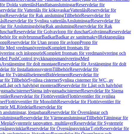
för Dolda vattenlås
Handfatsanslutningar
Reservdelar för
ervdelar för Vattenlås för köksvaskar
Vattenlås
Reservdelar för
ing
Reservdelar för Rak anslutning
Tillbehör
Reservdelar för
lås
Reservdelar för Synliga vattenlås
Anslutningar
Reservdelar för
lar för Anslutningsböjar
Rak anslutning
Reservdelar för Rak
duschar
Reservdelar för Golvavlopp för duschar
Golvränna
Reservdelar
lbehör för golvbrunnar
Badkar
Badkar av sanitetsakryl
Rektangulära
lopp
Reservdelar för Utan propp för avlopp
Propp för
 för Med vredmanövrering
Komplett frontsats för
vrering och inloppsrör
Komplett frontsats för vredmanövrering och
 Med PushControl tryckknappsmanövrering
Med
s
Avstängning för dolt montage
Reservdelar för Avstängning för dolt
elar för Installationssystem
Tillbehör
Reservdelar för
ar för Tvättställselement
Bidéelement
Reservdelar för
r för Tillbehör
Synliga cisterner
Synliga cisterner för WC, av
rad
Lågt och halvhögt monterad
Reservdelar för Lågt och halvhögt
yggnadscisterner
Sigma inbyggnadscisterner
Reservdelar för Sigma
ntiler
Reservdelar för Flottörventiler
Flottörventiler för synliga
ner
Flottörventiler för Monolith
Reservdelar för Flottörventiler för
emrör ML
Rördelar
Reservdelar för
 anslutningar, löstagbara
Reservdelar för Övergångar och
slutningar
Reservdelar för Värmeanslutningar
Tillbehör
Tätningar för
 Mepla
Systemrör tappvatten, multilayer
Reservdelar för Systemrör
rgångsvinklar
Reservdelar för Övergångsvinklar
T-rör
Reservdelar för
ch anslutningar, löstagbara
Reservdelar för Övergångar och