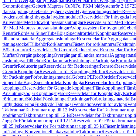
för T-rör
Övergångar ej löstagbara
Reservdelar för Övergångar ej lösta
Genomföringar
Geberit Mapress CuNiFe, FKM blå
Systemrör 2.1972
flänskopplingar
Geberits hygiensystem
Hygienspolningsenheter
Reserv
hygienspolning
Inbyggda hygienmoduler
Reservdelar för Inbyggda h
Kulventiler
Med FlowFit pressanslutningar
Reservdelar för Med FlowFi
för Med Mapress pressanslutningar
Avloppssystem för byggnad
Geberi
Rensrör
Rördelar SuperTube
Böjar
Specialrördelar
Kopplingar
Reservdel
till andra material
Aggregatanslutningar
Reservdelar för Aggregatanslu
tätningssockel
Tillbehör
Rörklammrar
Fästen för rörklammrar
Förslutnin
Böjar
Grenrör
Reservdelar för Grenrör
Reduceringar
Reservdelar för R
Muffar
Övergångskoppling
Övergångar till andra material
Aggregatansl
anslutningar
Tillbehör
Rörklammrar
Förslutningar
Packningar
Förbrukni
Grenrör
Reduceringar
Reservdelar för Reduceringar
Rensrör
Reservdela
Grenrör
Kopplingar
Reservdelar för Kopplingar
Muffar
Reservdelar för
för Packningar
Förbrukningsmaterial
Geberit PE
Rör
Rördelar
Reservdel
SuperTube
Böjar
Specialrördelar
Kopplingar
Reservdelar för Kopplinga
kopplingar
Reservdelar för Gängade kopplingar
Flänskopplingar
Fläns
Anslutningsböjar
Kopplingshylsor
Reservdelar för Kopplingshylsor
Rak
rörklammrar
Stödskal
Förslutningar
Packningar
Förbrukningsmaterial
Br
luftljudsisolering
Fuktskydd
Tätningar
Ventilationsventil för avlopp
Vent
Takbrunnar
Takbrunnar upp till 12 l/s
Reservdelar för Takbrunnar upp ti
stödrännor
Takbrunnar upp till 12 l/s
Reservdelar för Takbrunnar upp til
ångspärr
För takbrunnar upp till 12 l/s
Reservdelar för För takbrunnar up
till 25 l/s
Reservdelar för För takbrunnar upp till 25 l/s
Fästen
Infästnin
infästningar
Konventionell takavvattning
Takbrunnar
Reservdelar för T