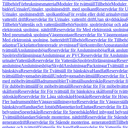
Tillbehör
Förbrukningsmaterial
Moduler för tvättställ
Tillbehör
Moduler 
bidéer
Urinaler
Urinaler, spolningsdrift, med spolkant
Reservdelar för U
Urinaler, spolningsdrift, spolkantlösa
För synlig eller dold urinalstyrni
vattenfri drift
Reservdelar för Urinaler, vattenfri drift
Utan skyddskåpa
R
Tillbehör
Vattenlås och vattenlåstillbehör
Spolrör, spolrörsböjar och ada
elektronisk spolning, nätdrift
Reservdelar för Med elektronisk spolning,
Med pneumatisk spolning
Väggmontage
Reservdelar för Väggmontag
Med elektronisk spolning, batteridrift
Tillbehör
Reservdelar för Tillbeh
adaptrar
Täckplattor
Integrerade styrningar
Fjärrkontroller
Apparatanslutn
tvättställ
Anslutningsböjar
Reservdelar för Anslutningsböjar
Rak anslut
Spolrörsförlängningar
Anslutningar av PVC
Reservdelar för Anslutni
urinaler
Vattenlås
Reservdelar för Vattenlås
Spolrörsförlängningar
Reserv
anslutning
Anslutningsböjar
Skydd
Anslutningar
Packningar
Tvättställ
bänkskiva
Reservdelar för Tvättställ för bänkskiva
Handfat
Reservdelar
tvättställ
Inbyggnadstvättställ
Underbyggnadstvättställ
Reservdelar för 
med möbeltvättställ
Badrumsmöbler
Tvättställsunderskåp
Reservdelar f
För dubbeltvättställ
För möbeltvättställ
Reservdelar för För möbeltvättst
skålform
Reservdelar för För tvättställ för bänkskiva skålform
För tvätt
sidoskåp
Reservdelar för Låga sidoskåp
Högskåp
Reservdelar för Hög
Fler badrumsmöbler
Väggavställningsytor
Reservdelar för Väggavställ
bänkskivor
Handtag
Set fotstöd
Magnettavlor
Eluttag
Reservdelar för El
belysning
Spegelskåp
Reservdelar för Spegelskåp
Med inbyggd belysn
Tvättställsblandare
Stående montering, nätdrift
Reservdelar för Stående
generatordrift
Reservdelar för Stående montering, generatordrift
Tillbe
enheter och tvättställ
Vattenlås för handfat
Reservdelar för Vattenlås fö