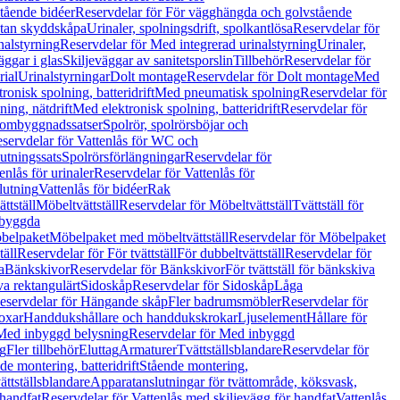
tående bidéer
Reservdelar för För vägghängda och golvstående
Utan skyddskåpa
Urinaler, spolningsdrift, spolkantlösa
Reservdelar för
nalstyrning
Reservdelar för Med integrerad urinalstyrning
Urinaler,
äggar i glas
Skiljeväggar av sanitetsporslin
Tillbehör
Reservdelar för
rial
Urinalstyrningar
Dolt montage
Reservdelar för Dolt montage
Med
onisk spolning, batteridrift
Med pneumatisk spolning
Reservdelar för
ing, nätdrift
Med elektronisk spolning, batteridrift
Reservdelar för
h ombyggnadssatser
Spolrör, spolrörsböjar och
servdelar för Vattenlås för WC och
utningssats
Spolrörsförlängningar
Reservdelar för
enlås för urinaler
Reservdelar för Vattenlås för
lutning
Vattenlås för bidéer
Rak
ttställ
Möbeltvättställ
Reservdelar för Möbeltvättställ
Tvättställ för
nbyggda
belpaket
Möbelpaket med möbeltvättställ
Reservdelar för Möbelpaket
täll
Reservdelar för För tvättställ
För dubbeltvättställ
Reservdelar för
a
Bänkskivor
Reservdelar för Bänkskivor
För tvättställ för bänkskiva
va rektangulärt
Sidoskåp
Reservdelar för Sidoskåp
Låga
eservdelar för Hängande skåp
Fler badrumsmöbler
Reservdelar för
oxar
Handdukshållare och handdukskrokar
Ljuselement
Hållare för
Med inbyggd belysning
Reservdelar för Med inbyggd
g
Fler tillbehör
Eluttag
Armaturer
Tvättställsblandare
Reservdelar för
de montering, batteridrift
Stående montering,
ättställsblandare
Apparatanslutningar för tvättområde, köksvask,
 handfat
Reservdelar för Vattenlås med skiljevägg för handfat
Vattenlås