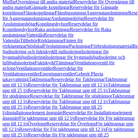
Muffar
Övergångar till andra material
Reservdelar för Övergångar till
andra material
Gängade kopplingar
Reservdelar för Gängade
kopplingar
Flänskopplingar
Flänsbussningar
Aggregatanslutningar
Rese
för Aggregatanslutningar
Anslutningsböjar
Reservdelar för
Anslutningsböjar
Kopplingshylsor
Reservdelar för
Kopplingshylsor
Raka anslutningar
Reservdelar för Raka
anslutningar
Vattenlås
Reservdelar för
Vattenlås
Tillbehör
Rörklammrar
Fästen för
rörklammrar
Stödskal
Förslutningar
Packningar
Förbrukningsmaterial
Br
ljudisolering och fuktskydd
Ljudisolering
Isoleringar för
byggnadsljudisolering
Isoleringar för byggnadsljudisolering och
luftljudsisolering
Fuktskydd
Tätningar
Ventilationsventil för
avlopp
Ventilationsventiler
Reservdelar för
Ventilationsventiler
Energisparventiler
Geberit Pluvia
takavvattning
Takbrunnar
Reservdelar för Takbrunnar
Takbrunnar
upp till 12 l/s
Reservdelar för Takbrunnar upp till 12 l/s
Takbrunnar
upp till 25 l/s
Reservdelar för Takbrunnar upp till 25 l/s
Takbrunnar
för stödrännor
Reservdelar för Takbrunnar för stödrännor
Takbrunnar
upp till 12 l/s
Reservdelar för Takbrunnar upp till 12 l/s
Takbrunnar
upp till 25 l/s
Reservdelar för Takbrunnar upp till 25
l/s
Installationselement ångspärr
Reservdelar för Installationselement
ångspärr
För takbrunnar upp till 12 l/s
Reservdelar för För takbrunnar
upp till 12 l/s
Överlopp
Reservdelar för Överlopp
För takbrunnar upp
till 12 l/s
Reservdelar för För takbrunnar upp till 12 l/s
För takbrunnar
upp till 25 l/s
Reservdelar för För takbrunnar upp till 25