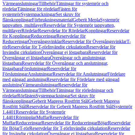
Värmeanslutningar
Tillbehör
Tätningar för systemrör och
rördelar
Tätningar för rördelar
Fästen för
systemrör
Systempackningar
Set skruv för
flänskopplingar
Förbrukningsmaterial
Geberit Mepla
Systemrör
tappvatten, multilayer
Reservdelar för Systemrör tappvatten,
multilayer
Rördelar
Reservdelar för Rördelar
Kopplingar
Reservdelar
för Kopplingar
Reduceringar
Reservdelar för
Reduceringar
Övergångsvinklar
Reservdelar för Övergångsvinklar
T-
rör
Reservdelar för T-rör
Invändig cirkulation
Reservdelar för
Invändig cirkulation
Övergångar ej löstagbara
Reservdelar för
Övergångar ej löstagbara
Övergångar och anslutningar,
löstagbara
Reservdelar för Övergångar och anslutningar,
löstagbara
Förslutningar
Reservdelar för
Förslutningar
Anslutningar
Reservdelar för Anslutningar
Fördelare
med gängad anslutning
Reservdelar för Fördelare med gängad
anslutning
Värmeanslutningar
Reservdelar för
Värmeanslutningar
Tillbehör
Tätningar för rörledningar och
rördelar
Rörfästen
Systempackningar
Set skruv för
flänskopplingar
Geberit Mapress Rostfritt Stål
Geberit Mapress
Rostfritt Stål
Reservdelar för Geberit Mapress Rostfritt Stål
Systemrör
1.4401
Reservdelar för Systemrör
1.4401
Rörnipplar
Muffar
Reservdelar för
Muffar
Reduceringar
Reservdelar för Reduceringar
Böjar
Reservdelar
för Böjar
T-rör
Reservdelar för T-rör
Invändig cirkulation
Reservdelar
för Invändig cirkulation
Övergångar ej löstagbara
Reservdelar för