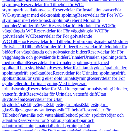
styrningar
Reservdelar för Tillbehör för WC-
styrningar
Installationssatser
Reservdelar för Installationssatser
För
WC-styrningar med elektronisk spolning
Reservdelar för För WC-
styrningar med elektronisk spolning
Geberit Monolith
moduler
Moduler för WC
Reservdelar för Moduler för WC
För
vägghängda WC
Reservdelar för För vägghängda WC
För
golvstående WC
Reservdelar för För golvstående
WC
Tillbehör
Reservdelar för Tillbehör
Förbrukningsmaterial
Moduler
för tvättställ
Tillbehör
Moduler för bidéer
Reservdelar för Moduler för
bidéer
För vägghängda och golvstående bidéer
Reservdelar för För
vägghängda och golvstående bidéer
Urinaler
Urinaler, spolningsdrift,
med spolkant
Reservdelar för Urinaler, spolningsdrift, med
spolkant
Utan skyddskåpa
Reservdelar för Utan skyddskåpa
Urinaler,
spolningsdrift, spolkantlösa
Reservdelar för Urinaler, spolningsdrift,
spolkantlösa
För synlig eller dold urinalstyrning
Reservdelar för För
synlig eller dold urinalstyrning
Med integrerad
urinalstyrning
Reservdelar för Med integrerad urinalstyrning
Urinaler,
vattenfri drift
Reservdelar för Urinaler, vattenfri drift
Utan
skyddskåpa
Reservdelar för Utan
skyddskåpa
Skiljeväggar
Skiljeväggar i plast
Skiljeväggar i
glas
Skiljeväggar av sanitetsporslin
Tillbehör
Reservdelar för
Tillbehör
Vattenlås och vattenlåstillbehör
Spolrör, spolrörsböjar och
adaptrar
Reservdelar för Spolrör, spolrörsböjar och
adaptrar
Infästningsmaterial
Urinalstyrningar
Dolt
montage
Reservdelar för Dolt montage
Med elektronisk spolning,