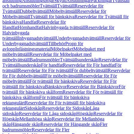
anslutning
Anslutningsböjar
Skydd
Anslutningar
Packningar
Tvättställ
och badrumsmöbler
Tvättställ
Tvättställ
Reservdelar för
Tvättställ
Dubbeltvättställ
Möbeltvättställ
Reservdelar för
Möbeltvättställ
Tvättställ för bänkskiva
Reservdelar för Tvättställ för
bänkskiva
Handfat
Reservdelar för
Handfat
Hörnhandfat
Halvinbyggda tvättställ
Reservdelar för
Halvinbyggda
tvättställ
Inbyggnadstvättställ
Underbyggnadstvättställ
Reservdelar för
Underbyggnadstvättställ
Tillbehör
Propp för
avlopp
Infästningsmaterial
Möbelpaket
Möbelpaket med
möbeltvättställ
Reservdelar för Möbelpaket med
möbeltvättställ
Badrumsmöbler
Tvättställsunderskåp
Reservdelar för
Tvättställsunderskåp
För handfat
Reservdelar för För handfat
För
tvättställ
Reservdelar för För tvättställ
För dubbeltvättställ
Reservdelar
för För dubbeltvättställ
För möbeltvättställ
Reservdelar för För
möbeltvättställ
För tvättställ för bänkskiva
Reservdelar för För
tvättställ för bänkskiva
Bänkskivor
Reservdelar för Bänkskivor
För
tvättställ för bänkskiva skålform
Reservdelar för För tvättställ för
bänkskiva skålform
För tvättställ för bänkskiva
rektangulärt
Reservdelar för För tvättställ för bänkskiva
rektangulärt
Sidoskåp
Reservdelar för Sidoskåp
Låga
sidoskåp
Reservdelar för Låga sidoskåp
Högskåp
Reservdelar för
Högskåp
Mellanhöga skåp
Reservdelar för Mellanhöga
skåp
Hängande skåp
Reservdelar för Hängande skåp
Fler
badrumsmöbler
Reservdelar för Fler