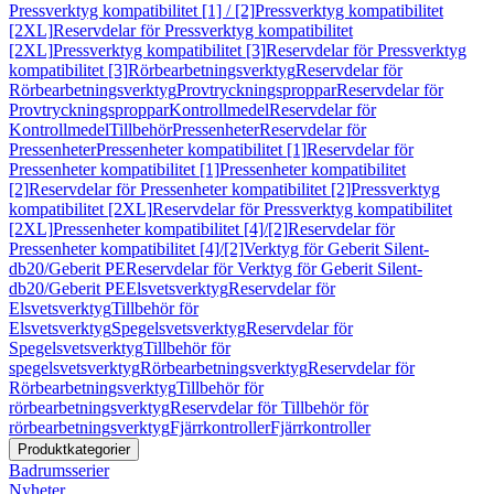
Pressverktyg kompatibilitet [1] / [2]
Pressverktyg kompatibilitet
[2XL]
Reservdelar för Pressverktyg kompatibilitet
[2XL]
Pressverktyg kompatibilitet [3]
Reservdelar för Pressverktyg
kompatibilitet [3]
Rörbearbetningsverktyg
Reservdelar för
Rörbearbetningsverktyg
Provtryckningsproppar
Reservdelar för
Provtryckningsproppar
Kontrollmedel
Reservdelar för
Kontrollmedel
Tillbehör
Pressenheter
Reservdelar för
Pressenheter
Pressenheter kompatibilitet [1]
Reservdelar för
Pressenheter kompatibilitet [1]
Pressenheter kompatibilitet
[2]
Reservdelar för Pressenheter kompatibilitet [2]
Pressverktyg
kompatibilitet [2XL]
Reservdelar för Pressverktyg kompatibilitet
[2XL]
Pressenheter kompatibilitet [4]/[2]
Reservdelar för
Pressenheter kompatibilitet [4]/[2]
Verktyg för Geberit Silent-
db20/Geberit PE
Reservdelar för Verktyg för Geberit Silent-
db20/Geberit PE
Elsvetsverktyg
Reservdelar för
Elsvetsverktyg
Tillbehör för
Elsvetsverktyg
Spegelsvetsverktyg
Reservdelar för
Spegelsvetsverktyg
Tillbehör för
spegelsvetsverktyg
Rörbearbetningsverktyg
Reservdelar för
Rörbearbetningsverktyg
Tillbehör för
rörbearbetningsverktyg
Reservdelar för Tillbehör för
rörbearbetningsverktyg
Fjärrkontroller
Fjärrkontroller
Produktkategorier
Badrumsserier
Nyheter