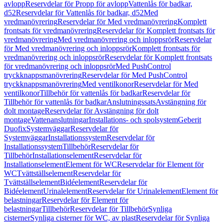
avlopp
Reservdelar för Propp för avlopp
Vattenlås för badkar,
d52
Reservdelar för Vattenlås för badkar, d52
Med
vredmanövrering
Reservdelar för Med vredmanövrering
Komplett
frontsats för vredmanövrering
Reservdelar för Komplett frontsats för
vredmanövrering
Med vredmanövrering och inloppsrör
Reservdelar
för Med vredmanövrering och inloppsrör
Komplett frontsats för
vredmanövrering och inloppsrör
Reservdelar för Komplett frontsats
för vredmanövrering och inloppsrör
Med PushControl
tryckknappsmanövrering
Reservdelar för Med PushControl
tryckknappsmanövrering
Med ventilkonor
Reservdelar för Med
ventilkonor
Tillbehör för vattenlås för badkar
Reservdelar för
Tillbehör för vattenlås för badkar
Anslutningssats
Avstängning för
dolt montage
Reservdelar för Avstängning för dolt
montage
Vattenanslutningar
Installations- och spolsystem
Geberit
Duofix
Systemväggar
Reservdelar för
Systemväggar
Installationssystem
Reservdelar för
Installationssystem
Tillbehör
Reservdelar för
Tillbehör
Installationselement
Reservdelar för
Installationselement
Element för WC
Reservdelar för Element för
WC
Tvättställselement
Reservdelar för
Tvättställselement
Bidéelement
Reservdelar för
Bidéelement
Urinalelement
Reservdelar för Urinalelement
Element för
belastningar
Reservdelar för Element för
belastningar
Tillbehör
Reservdelar för Tillbehör
Synliga
cisterner
Synliga cisterner för WC, av plast
Reservdelar för Synliga