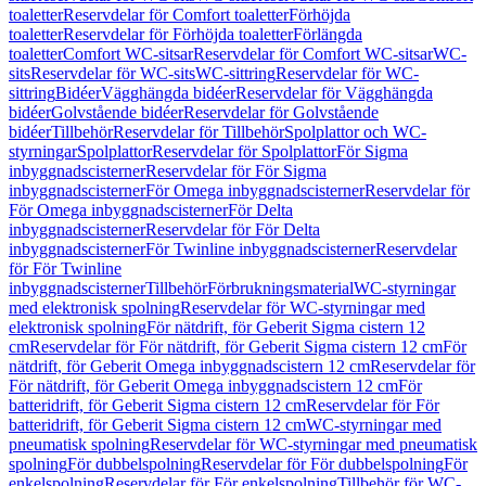
toaletter
Reservdelar för Comfort toaletter
Förhöjda
toaletter
Reservdelar för Förhöjda toaletter
Förlängda
toaletter
Comfort WC-sitsar
Reservdelar för Comfort WC-sitsar
WC-
sits
Reservdelar för WC-sits
WC-sittring
Reservdelar för WC-
sittring
Bidéer
Vägghängda bidéer
Reservdelar för Vägghängda
bidéer
Golvstående bidéer
Reservdelar för Golvstående
bidéer
Tillbehör
Reservdelar för Tillbehör
Spolplattor och WC-
styrningar
Spolplattor
Reservdelar för Spolplattor
För Sigma
inbyggnadscisterner
Reservdelar för För Sigma
inbyggnadscisterner
För Omega inbyggnadscisterner
Reservdelar för
För Omega inbyggnadscisterner
För Delta
inbyggnadscisterner
Reservdelar för För Delta
inbyggnadscisterner
För Twinline inbyggnadscisterner
Reservdelar
för För Twinline
inbyggnadscisterner
Tillbehör
Förbrukningsmaterial
WC-styrningar
med elektronisk spolning
Reservdelar för WC-styrningar med
elektronisk spolning
För nätdrift, för Geberit Sigma cistern 12
cm
Reservdelar för För nätdrift, för Geberit Sigma cistern 12 cm
För
nätdrift, för Geberit Omega inbyggnadscistern 12 cm
Reservdelar för
För nätdrift, för Geberit Omega inbyggnadscistern 12 cm
För
batteridrift, för Geberit Sigma cistern 12 cm
Reservdelar för För
batteridrift, för Geberit Sigma cistern 12 cm
WC-styrningar med
pneumatisk spolning
Reservdelar för WC-styrningar med pneumatisk
spolning
För dubbelspolning
Reservdelar för För dubbelspolning
För
enkelspolning
Reservdelar för För enkelspolning
Tillbehör för WC-