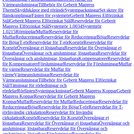
Värmeanslutningar
Tillbehör för Geberit Mapress
Therm
Skyddskåpor med rörände
Systempackningar
Set skruv för
flänskopplingar
Fästen för systemrör
Geberit Mapress Elförzinkat
Stål
Geberit Mapress Elförzinkat Stål
Reservdelar för Geberit
Mapress Elförzinkat Stål
Systemrör 1.0034
Systemrör
1.0215
Rörnipplar
Muffar
Reservdelar för
Muffar
Reduceringar
Reservdelar för Reduceringar
Böjar
Reservdelar
för Böjar
T-rör
Reservdelar för T-rör
Korsrör
Reservdelar för
Korsrör
Övergångar ej löstagbara
Reservdelar för Övergångar ej
löstagbara
Övergångar och anslutningar, löstagbara
Reservdelar för
Övergångar och anslutningar, löstagbara
Kompensatorer
Reservdelar
för Kompensatorer
Förslutningar
Reservdelar för Förslutningar
Muffar
för värme
Reservdelar för Muffar för
värme
Värmeanslutningar
Reservdelar för
Värmeanslutningar
Tillbehör för Geberit Mapress Elförzinkat
Stål
Tätningar för rörledningar och
rördelar
Rörfästen
Systempackningar
Geberit Mapress Koppar
Geberit
Mapress Koppar
Reservdelar för Geberit Mapress
Koppar
Muffar
Reservdelar för Muffar
Reduceringar
Reservdelar för
Reduceringar
Böjar
Reservdelar för Böjar
T-rör
Reservdelar för T-
rör
Invändig cirkulation
Reservdelar för Invändig
cirkulation
Korsrör
Reservdelar för Korsrör
Övergångar ej
löstagbara
Reservdelar för Övergångar ej löstagbara
Övergångar och
anslutningar, löstagbara
Reservdelar för Övergångar och
anslutningar, löstagbara
Förslutningar
Reservdelar för