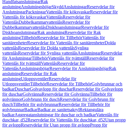
Handfatsanslutningar
Rak
anslutning
Anslutningsböjar
Skydd
Anslutningar
Reservdelar för
Anslutningar
Packningar
Vattenlås för köksvaskar
Reservdelar för
Vattenlås för köksvaskar
Vattenlås
Reservdelar för
Vattenlås
Dubbelkammarvattenlås
Reservdelar för
Dubbelkammarvattenlås
Diskhoanslutningar
Reservdelar för
Diskhoanslutningar
Rak anslutning
Reservdelar för Rak
anslutning
Tillbehör
Reservdelar för Tillbehör
Vattenlås för
sanitärenheter
Reservdelar för Vattenlås för sanitärenheter
Dolda
vattenlås
Reservdelar för Dolda vattenlås
Synliga
vattenlås
Reservdelar för Synliga vattenlås
Anslutningar
Reservdelar
för Anslutningar
Tillbehör
Vattenlås för tvättställ
Reservdelar för
Vattenlås för tvättställ
Vattenlås
Reservdelar för
Vattenlås
Anslutningsböjar
Reservdelar för Anslutningsböjar
Rak
anslutning
Reservdelar för Rak
anslutning
Utloppsventiler
Reservdelar för
Utloppsventiler
Tillbehör
Reservdelar för Tillbehör
Golvbrunnar och
badkar
Duschar
Golvavlopp för duschar
Reservdelar för Golvavlopp
för duschar
Golvränna
Reservdelar för Golvränna
Tillbehör för
golvrännor
Golvbrunn för dusch
Reservdelar för Golvbrunn för
dusch
Tillbehör för golvbrunnar
Reservdelar för Tillbehör för
golvbrunnar
Badkar
Badkar av sanitetsakryl
Rektangulära
badkar
Aggregatanslutningar för duschar och badkar
Vattenlås för
duschkar, d52
Reservdelar för Vattenlås för duschkar, d52
Utan propp
för avlopp
Reservdelar för Utan propp för avlopp
Propp för