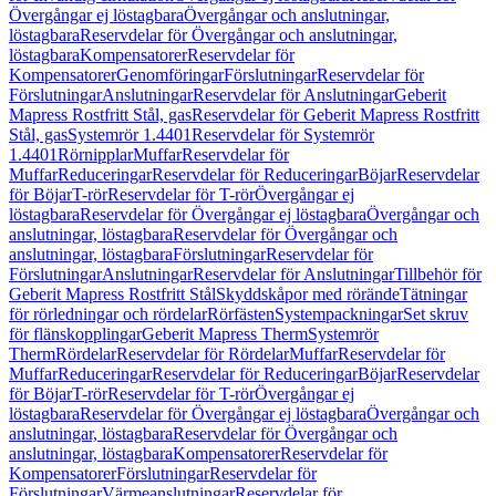
Övergångar ej löstagbara
Övergångar och anslutningar,
löstagbara
Reservdelar för Övergångar och anslutningar,
löstagbara
Kompensatorer
Reservdelar för
Kompensatorer
Genomföringar
Förslutningar
Reservdelar för
Förslutningar
Anslutningar
Reservdelar för Anslutningar
Geberit
Mapress Rostfritt Stål, gas
Reservdelar för Geberit Mapress Rostfritt
Stål, gas
Systemrör 1.4401
Reservdelar för Systemrör
1.4401
Rörnipplar
Muffar
Reservdelar för
Muffar
Reduceringar
Reservdelar för Reduceringar
Böjar
Reservdelar
för Böjar
T-rör
Reservdelar för T-rör
Övergångar ej
löstagbara
Reservdelar för Övergångar ej löstagbara
Övergångar och
anslutningar, löstagbara
Reservdelar för Övergångar och
anslutningar, löstagbara
Förslutningar
Reservdelar för
Förslutningar
Anslutningar
Reservdelar för Anslutningar
Tillbehör för
Geberit Mapress Rostfritt Stål
Skyddskåpor med rörände
Tätningar
för rörledningar och rördelar
Rörfästen
Systempackningar
Set skruv
för flänskopplingar
Geberit Mapress Therm
Systemrör
Therm
Rördelar
Reservdelar för Rördelar
Muffar
Reservdelar för
Muffar
Reduceringar
Reservdelar för Reduceringar
Böjar
Reservdelar
för Böjar
T-rör
Reservdelar för T-rör
Övergångar ej
löstagbara
Reservdelar för Övergångar ej löstagbara
Övergångar och
anslutningar, löstagbara
Reservdelar för Övergångar och
anslutningar, löstagbara
Kompensatorer
Reservdelar för
Kompensatorer
Förslutningar
Reservdelar för
Förslutningar
Värmeanslutningar
Reservdelar för