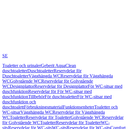
SE
Toaletter och urinaler
Geberit AquaClean
duschtoaletter
Duschtoaletter
Reservdelar för
Duschtoaletter
Vägghängda WC
Reservdelar för Vägghängda
WC
Golvstående WC
Reservdelar för Golvstående
WC
Designplattor
Reservdelar för Designplattor
För WC-sitsar med
duschfunktion
Reservdelar för För WC-sitsar med
duschfunktion
Tillbehör
För duschtoaletter
För WC-sitsar med
duschfunktion och
duschtoalett
Förbrukningsmaterial
Funktionsenheter
Toaletter och
WC-sitsar
Vägghängda WC
Reservdelar för Vägghängda
WC
Toaletter
Reservdelar för Toaletter
Golvstående WC
Reservdelar
för Golvstående WC
Toaletter
Reservdelar för Toaletter
WC-
sits
Reservdelar för WC-sits
WC-sits
Reservdelar för WC-sits
Comfort