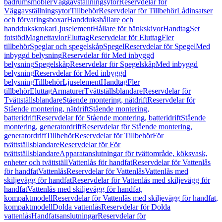
badrumsmöbler
Väggavställningsytor
Reservdelar för
Väggavställningsytor
Tillbehör
Reservdelar för Tillbehör
Lådinsatser
och förvaringsboxar
Handdukshållare och
handdukskrokar
Ljuselement
Hållare för bänkskivor
Handtag
Set
fotstöd
Magnettavlor
Eluttag
Reservdelar för Eluttag
Fler
tillbehör
Speglar och spegelskåp
Spegel
Reservdelar för Spegel
Med
inbyggd belysning
Reservdelar för Med inbyggd
belysning
Spegelskåp
Reservdelar för Spegelskåp
Med inbyggd
belysning
Reservdelar för Med inbyggd
belysning
Tillbehör
Ljuselement
Handtag
Fler
tillbehör
Eluttag
Armaturer
Tvättställsblandare
Reservdelar för
Tvättställsblandare
Stående montering, nätdrift
Reservdelar för
Stående montering, nätdrift
Stående montering,
batteridrift
Reservdelar för Stående montering, batteridrift
Stående
montering, generatordrift
Reservdelar för Stående montering,
generatordrift
Tillbehör
Reservdelar för Tillbehör
För
tvättställsblandare
Reservdelar för För
tvättställsblandare
Apparatanslutningar för tvättområde, köksvask,
enheter och tvättställ
Vattenlås för handfat
Reservdelar för Vattenlås
för handfat
Vattenlås
Reservdelar för Vattenlås
Vattenlås med
skiljevägg för handfat
Reservdelar för Vattenlås med skiljevägg för
handfat
Vattenlås med skiljevägg för handfat,
kompaktmodell
Reservdelar för Vattenlås med skiljevägg för handfat,
kompaktmodell
Dolda vattenlås
Reservdelar för Dolda
vattenlås
Handfatsanslutningar
Reservdelar för