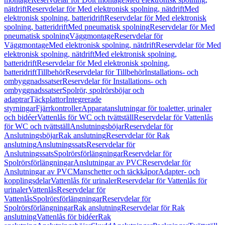
nätdrift
Reservdelar för Med elektronisk spolning, nätdrift
Med
elektronisk spolning, batteridrift
Reservdelar för Med elektronisk
spolning, batteridrift
Med pneumatisk spolning
Reservdelar för Med
pneumatisk spolning
Väggmontage
Reservdelar för
Väggmontage
Med elektronisk spolning, nätdrift
Reservdelar för Med
elektronisk spolning, nätdrift
Med elektronisk spolning,
batteridrift
Reservdelar för Med elektronisk spolning,
batteridrift
Tillbehör
Reservdelar för Tillbehör
Installations- och
ombyggnadssatser
Reservdelar för Installations- och
ombyggnadssatser
Spolrör, spolrörsböjar och
adaptrar
Täckplattor
Integrerade
styrningar
Fjärrkontroller
Apparatanslutningar för toaletter, urinaler
och bidéer
Vattenlås för WC och tvättställ
Reservdelar för Vattenlås
för WC och tvättställ
Anslutningsböjar
Reservdelar för
Anslutningsböjar
Rak anslutning
Reservdelar för Rak
anslutning
Anslutningssats
Reservdelar för
Anslutningssats
Spolrörsförlängningar
Reservdelar för
Spolrörsförlängningar
Anslutningar av PVC
Reservdelar för
Anslutningar av PVC
Manschetter och täckkåpor
Adapter- och
kopplingsdelar
Vattenlås för urinaler
Reservdelar för Vattenlås för
urinaler
Vattenlås
Reservdelar för
Vattenlås
Spolrörsförlängningar
Reservdelar för
Spolrörsförlängningar
Rak anslutning
Reservdelar för Rak
anslutning
Vattenlås för bidéer
Rak