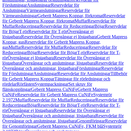
Förslutningar
Anslutningar
Reservdelar för
Anslutningar
Värmeanslutningar
Reservdelar för
Värmeanslutningar
Geberit Mapress Koppar, förkromat
Reservdelar
för Geberit Mapress Koppar, förkromat
Muffar
Reservdelar för
Muffar
Reduceringar
Reservdelar för Reduceringar
Böjar
Reservdelar
för Böjar
T-rör
Reservdelar för T-rör
Övergångar ej
löstagbara
Reservdelar för Övergångar ej löstagbara
Geberit Mapress
Koppar, gas
Reservdelar för Geberit Mapress Koppar,
gas
Muffar
Reservdelar för Muffar
Reduceringar
Reservdelar för
Reduceringar
Böjar
Reservdelar för Böjar
T-rör
Reservdelar för T-
rör
Övergångar ej löstagbara
Reservdelar för Övergångar ej
löstagbara
Övergångar och anslutningar, löstagbara
Reservdelar för
Övergångar och anslutningar, löstagbara
Förslutningar
Reservdelar
för Förslutningar
Anslutningar
Reservdelar för Anslutningar
Tillbehör
för Geberit Mapress Koppar
Tätningar för rörledningar och
rördelar
Rörfästen
Systempackningar
Set skruv för
flänskopplingar
Geberit Mapress CuNiFe
Geberit Mapress
CuNiFe
Reservdelar för Geberit Mapress CuNiFe
Systemrör
2.1972
Muffar
Reservdelar för Muffar
Reduceringar
Reservdelar för
Reduceringar
Böjar
Reservdelar för Böjar
T-rör
Reservdelar för T-
rör
Övergångar ej löstagbara
Reservdelar för Övergångar ej
löstagbara
Övergångar och anslutningar, löstagbara
Reservdelar för
Övergångar och anslutningar, löstagbara
Genomföringar
Reservdelar
för Genomföringar
Geberit Mapress CuNiFe, FKM blå
Systemrör