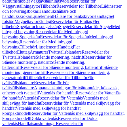
badrumsmöbler
Väggavställningsytor
Reservdelar för
Väggavställningsytor
Tillbehör
Reservdelar för Tillbehör
Lådinsatser
och förvaringsboxar
Handdukshållare och
handdukskrokar
Ljuselement
Hållare för bänkskivor
Handtag
Set
fotstöd
Magnettavlor
Eluttag
Reservdelar för Eluttag
Fler
tillbehör
Speglar och spegelskåp
Spegel
Reservdelar för Spegel
Med
inbyggd belysning
Reservdelar för Med inbyggd
belysning
Spegelskåp
Reservdelar för Spegelskåp
Med inbyggd
belysning
Reservdelar för Med inbyggd
belysning
Tillbehör
Ljuselement
Handtag
Fler
tillbehör
Eluttag
Armaturer
Tvättställsblandare
Reservdelar för
Tvättställsblandare
Stående montering, nätdrift
Reservdelar för
Stående montering, nätdrift
Stående montering,
batteridrift
Reservdelar för Stående montering, batteridrift
Stående
montering, generatordrift
Reservdelar för Stående montering,
generatordrift
Tillbehör
Reservdelar för Tillbehör
För
tvättställsblandare
Reservdelar för För
tvättställsblandare
Apparatanslutningar för tvättområde, köksvask,
enheter och tvättställ
Vattenlås för handfat
Reservdelar för Vattenlås
för handfat
Vattenlås
Reservdelar för Vattenlås
Vattenlås med
skiljevägg för handfat
Reservdelar för Vattenlås med skiljevägg för
handfat
Vattenlås med skiljevägg för handfat,
kompaktmodell
Reservdelar för Vattenlås med skiljevägg för handfat,
kompaktmodell
Dolda vattenlås
Reservdelar för Dolda
vattenlås
Handfatsanslutningar
Reservdelar för