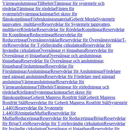
Värmeanslutningar
Tillbehör
Tätningar för systemrör och
rördelar
Tätningar för rördelar
Fästen för
systemrör
Systempackningar
Set skruv för
flänskopplingar
Förbrukningsmaterial
Geberit Mepla
Systemrör
tappvatten, multilayer
Reservdelar för Systemrör tappvatten,
multilayer
Rördelar
Reservdelar för Rördelar
Kopplingar
Reservdelar
för Kopplingar
Reduceringar
Reservdelar för
Reduceringar
Övergångsvinklar
Reservdelar för Övergångsvinklar
T-
rör
Reservdelar för T-rör
Invändig cirkulation
Reservdelar för
Invändig cirkulation
Övergångar ej löstagbara
Reservdelar för
Övergångar ej löstagbara
Övergångar och anslutningar,
löstagbara
Reservdelar för Övergångar och anslutningar,
löstagbara
Förslutningar
Reservdelar för
Förslutningar
Anslutningar
Reservdelar för Anslutningar
Fördelare
med gängad anslutning
Reservdelar för Fördelare med gängad
anslutning
Värmeanslutningar
Reservdelar för
Värmeanslutningar
Tillbehör
Tätningar för rörledningar och
rördelar
Rörfästen
Systempackningar
Set skruv för
flänskopplingar
Geberit Mapress Rostfritt Stål
Geberit Mapress
Rostfritt Stål
Reservdelar för Geberit Mapress Rostfritt Stål
Systemrör
1.4401
Reservdelar för Systemrör
1.4401
Rörnipplar
Muffar
Reservdelar för
Muffar
Reduceringar
Reservdelar för Reduceringar
Böjar
Reservdelar
för Böjar
T-rör
Reservdelar för T-rör
Invändig cirkulation
Reservdelar
för Invändig cirkulation
Övergångar ej löstagbara
Reservdelar för