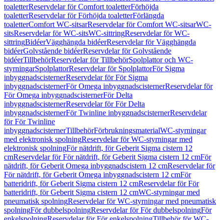
toaletter
Reservdelar för Comfort toaletter
Förhöjda
toaletter
Reservdelar för Förhöjda toaletter
Förlängda
toaletter
Comfort WC-sitsar
Reservdelar för Comfort WC-sitsar
WC-
sits
Reservdelar för WC-sits
WC-sittring
Reservdelar för WC-
sittring
Bidéer
Vägghängda bidéer
Reservdelar för Vägghängda
bidéer
Golvstående bidéer
Reservdelar för Golvstående
bidéer
Tillbehör
Reservdelar för Tillbehör
Spolplattor och WC-
styrningar
Spolplattor
Reservdelar för Spolplattor
För Sigma
inbyggnadscisterner
Reservdelar för För Sigma
inbyggnadscisterner
För Omega inbyggnadscisterner
Reservdelar för
För Omega inbyggnadscisterner
För Delta
inbyggnadscisterner
Reservdelar för För Delta
inbyggnadscisterner
För Twinline inbyggnadscisterner
Reservdelar
för För Twinline
inbyggnadscisterner
Tillbehör
Förbrukningsmaterial
WC-styrningar
med elektronisk spolning
Reservdelar för WC-styrningar med
elektronisk spolning
För nätdrift, för Geberit Sigma cistern 12
cm
Reservdelar för För nätdrift, för Geberit Sigma cistern 12 cm
För
nätdrift, för Geberit Omega inbyggnadscistern 12 cm
Reservdelar för
För nätdrift, för Geberit Omega inbyggnadscistern 12 cm
För
batteridrift, för Geberit Sigma cistern 12 cm
Reservdelar för För
batteridrift, för Geberit Sigma cistern 12 cm
WC-styrningar med
pneumatisk spolning
Reservdelar för WC-styrningar med pneumatisk
spolning
För dubbelspolning
Reservdelar för För dubbelspolning
För
enkelspolning
Reservdelar för För enkelspolning
Tillbehör för WC-