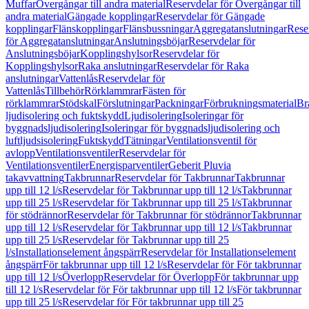
Muffar
Övergångar till andra material
Reservdelar för Övergångar till
andra material
Gängade kopplingar
Reservdelar för Gängade
kopplingar
Flänskopplingar
Flänsbussningar
Aggregatanslutningar
Rese
för Aggregatanslutningar
Anslutningsböjar
Reservdelar för
Anslutningsböjar
Kopplingshylsor
Reservdelar för
Kopplingshylsor
Raka anslutningar
Reservdelar för Raka
anslutningar
Vattenlås
Reservdelar för
Vattenlås
Tillbehör
Rörklammrar
Fästen för
rörklammrar
Stödskal
Förslutningar
Packningar
Förbrukningsmaterial
Br
ljudisolering och fuktskydd
Ljudisolering
Isoleringar för
byggnadsljudisolering
Isoleringar för byggnadsljudisolering och
luftljudsisolering
Fuktskydd
Tätningar
Ventilationsventil för
avlopp
Ventilationsventiler
Reservdelar för
Ventilationsventiler
Energisparventiler
Geberit Pluvia
takavvattning
Takbrunnar
Reservdelar för Takbrunnar
Takbrunnar
upp till 12 l/s
Reservdelar för Takbrunnar upp till 12 l/s
Takbrunnar
upp till 25 l/s
Reservdelar för Takbrunnar upp till 25 l/s
Takbrunnar
för stödrännor
Reservdelar för Takbrunnar för stödrännor
Takbrunnar
upp till 12 l/s
Reservdelar för Takbrunnar upp till 12 l/s
Takbrunnar
upp till 25 l/s
Reservdelar för Takbrunnar upp till 25
l/s
Installationselement ångspärr
Reservdelar för Installationselement
ångspärr
För takbrunnar upp till 12 l/s
Reservdelar för För takbrunnar
upp till 12 l/s
Överlopp
Reservdelar för Överlopp
För takbrunnar upp
till 12 l/s
Reservdelar för För takbrunnar upp till 12 l/s
För takbrunnar
upp till 25 l/s
Reservdelar för För takbrunnar upp till 25