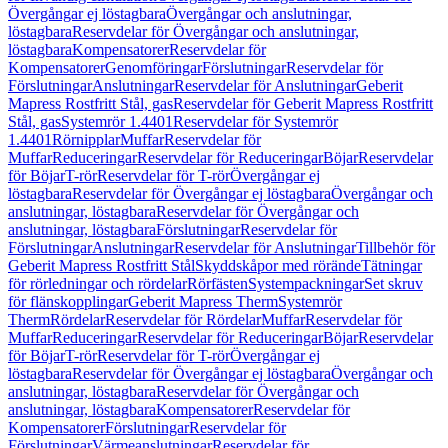
Övergångar ej löstagbara
Övergångar och anslutningar,
löstagbara
Reservdelar för Övergångar och anslutningar,
löstagbara
Kompensatorer
Reservdelar för
Kompensatorer
Genomföringar
Förslutningar
Reservdelar för
Förslutningar
Anslutningar
Reservdelar för Anslutningar
Geberit
Mapress Rostfritt Stål, gas
Reservdelar för Geberit Mapress Rostfritt
Stål, gas
Systemrör 1.4401
Reservdelar för Systemrör
1.4401
Rörnipplar
Muffar
Reservdelar för
Muffar
Reduceringar
Reservdelar för Reduceringar
Böjar
Reservdelar
för Böjar
T-rör
Reservdelar för T-rör
Övergångar ej
löstagbara
Reservdelar för Övergångar ej löstagbara
Övergångar och
anslutningar, löstagbara
Reservdelar för Övergångar och
anslutningar, löstagbara
Förslutningar
Reservdelar för
Förslutningar
Anslutningar
Reservdelar för Anslutningar
Tillbehör för
Geberit Mapress Rostfritt Stål
Skyddskåpor med rörände
Tätningar
för rörledningar och rördelar
Rörfästen
Systempackningar
Set skruv
för flänskopplingar
Geberit Mapress Therm
Systemrör
Therm
Rördelar
Reservdelar för Rördelar
Muffar
Reservdelar för
Muffar
Reduceringar
Reservdelar för Reduceringar
Böjar
Reservdelar
för Böjar
T-rör
Reservdelar för T-rör
Övergångar ej
löstagbara
Reservdelar för Övergångar ej löstagbara
Övergångar och
anslutningar, löstagbara
Reservdelar för Övergångar och
anslutningar, löstagbara
Kompensatorer
Reservdelar för
Kompensatorer
Förslutningar
Reservdelar för
Förslutningar
Värmeanslutningar
Reservdelar för