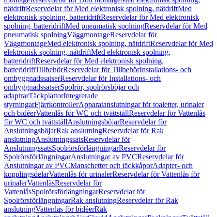
nätdrift
Reservdelar för Med elektronisk spolning, nätdrift
Med
elektronisk spolning, batteridrift
Reservdelar för Med elektronisk
spolning, batteridrift
Med pneumatisk spolning
Reservdelar för Med
pneumatisk spolning
Väggmontage
Reservdelar för
Väggmontage
Med elektronisk spolning, nätdrift
Reservdelar för Med
elektronisk spolning, nätdrift
Med elektronisk spolning,
batteridrift
Reservdelar för Med elektronisk spolning,
batteridrift
Tillbehör
Reservdelar för Tillbehör
Installations- och
ombyggnadssatser
Reservdelar för Installations- och
ombyggnadssatser
Spolrör, spolrörsböjar och
adaptrar
Täckplattor
Integrerade
styrningar
Fjärrkontroller
Apparatanslutningar för toaletter, urinaler
och bidéer
Vattenlås för WC och tvättställ
Reservdelar för Vattenlås
för WC och tvättställ
Anslutningsböjar
Reservdelar för
Anslutningsböjar
Rak anslutning
Reservdelar för Rak
anslutning
Anslutningssats
Reservdelar för
Anslutningssats
Spolrörsförlängningar
Reservdelar för
Spolrörsförlängningar
Anslutningar av PVC
Reservdelar för
Anslutningar av PVC
Manschetter och täckkåpor
Adapter- och
kopplingsdelar
Vattenlås för urinaler
Reservdelar för Vattenlås för
urinaler
Vattenlås
Reservdelar för
Vattenlås
Spolrörsförlängningar
Reservdelar för
Spolrörsförlängningar
Rak anslutning
Reservdelar för Rak
anslutning
Vattenlås för bidéer
Rak