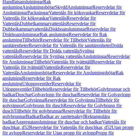
Handfatsanslutningar
Rak
anslutning
Anslutningsböjar
Skydd
Anslutningar
Reservdelar för
Anslutningar
Packningar
Vattenlås för köksvaskar
Reservdelar för
Vattenlås för köksvaskar
Vattenlås
Reservdelar för
Vattenlås
Dubbelkammarvattenlås
Reservdelar för
Dubbelkammarvattenlås
Diskhoanslutningar
Reservdelar för
Diskhoanslutningar
Rak anslutning
Reservdelar för Rak
anslutning
Tillbehör
Reservdelar för Tillbehör
Vattenlås för
sanitärenheter
Reservdelar för Vattenlås för sanitärenheter
Dolda
vattenlås
Reservdelar för Dolda vattenlås
Synliga
vattenlås
Reservdelar för Synliga vattenlås
Anslutningar
Reservdelar
för Anslutningar
Tillbehör
Vattenlås för tvättställ
Reservdelar för
Vattenlås för tvättställ
Vattenlås
Reservdelar för
Vattenlås
Anslutningsböjar
Reservdelar för Anslutningsböjar
Rak
anslutning
Reservdelar för Rak
anslutning
Utloppsventiler
Reservdelar för
Utloppsventiler
Tillbehör
Reservdelar för Tillbehör
Golvbrunnar och
badkar
Duschar
Golvavlopp för duschar
Reservdelar för Golvavlopp
för duschar
Golvränna
Reservdelar för Golvränna
Tillbehör för
golvrännor
Golvbrunn för dusch
Reservdelar för Golvbrunn för
dusch
Tillbehör för golvbrunnar
Reservdelar för Tillbehör för
golvbrunnar
Badkar
Badkar av sanitetsakryl
Rektangulära
badkar
Aggregatanslutningar för duschar och badkar
Vattenlås för
duschkar, d52
Reservdelar för Vattenlås för duschkar, d52
Utan propp
för avlopp
Reservdelar för Utan propp för avlopp
Propp för