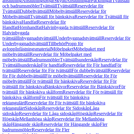
anslutning
Anslutningsböjar
Skydd
Anslutningar
Packningar
Tvättställ
och badrumsmöbler
Tvättställ
Tvättställ
Reservdelar för
Tvättställ
Dubbeltvättställ
Möbeltvättställ
Reservdelar för
Möbeltvättställ
Tvättställ för bänkskiva
Reservdelar för Tvättställ för
bänkskiva
Handfat
Reservdelar för
Handfat
Hörnhandfat
Halvinbyggda tvättställ
Reservdelar för
Halvinbyggda
tvättställ
Inbyggnadstvättställ
Underbyggnadstvättställ
Reservdelar för
Underbyggnadstvättställ
Tillbehör
Propp för
avlopp
Infästningsmaterial
Möbelpaket
Möbelpaket med
möbeltvättställ
Reservdelar för Möbelpaket med
möbeltvättställ
Badrumsmöbler
Tvättställsunderskåp
Reservdelar för
Tvättställsunderskåp
För handfat
Reservdelar för För handfat
För
tvättställ
Reservdelar för För tvättställ
För dubbeltvättställ
Reservdelar
för För dubbeltvättställ
För möbeltvättställ
Reservdelar för För
möbeltvättställ
För tvättställ för bänkskiva
Reservdelar för För
tvättställ för bänkskiva
Bänkskivor
Reservdelar för Bänkskivor
För
tvättställ för bänkskiva skålform
Reservdelar för För tvättställ för
bänkskiva skålform
För tvättställ för bänkskiva
rektangulärt
Reservdelar för För tvättställ för bänkskiva
rektangulärt
Sidoskåp
Reservdelar för Sidoskåp
Låga
sidoskåp
Reservdelar för Låga sidoskåp
Högskåp
Reservdelar för
Högskåp
Mellanhöga skåp
Reservdelar för Mellanhöga
skåp
Hängande skåp
Reservdelar för Hängande skåp
Fler
badrumsmöbler
Reservdelar för Fler