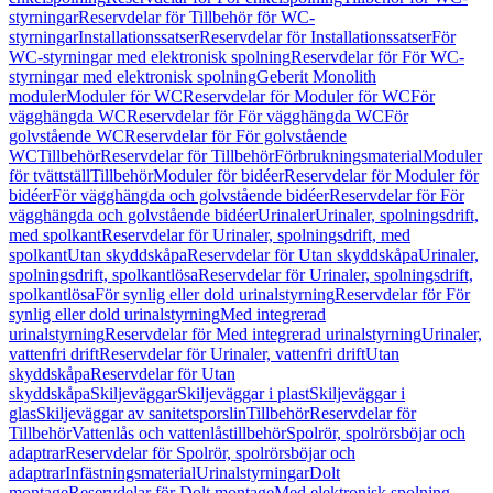
styrningar
Reservdelar för Tillbehör för WC-
styrningar
Installationssatser
Reservdelar för Installationssatser
För
WC-styrningar med elektronisk spolning
Reservdelar för För WC-
styrningar med elektronisk spolning
Geberit Monolith
moduler
Moduler för WC
Reservdelar för Moduler för WC
För
vägghängda WC
Reservdelar för För vägghängda WC
För
golvstående WC
Reservdelar för För golvstående
WC
Tillbehör
Reservdelar för Tillbehör
Förbrukningsmaterial
Moduler
för tvättställ
Tillbehör
Moduler för bidéer
Reservdelar för Moduler för
bidéer
För vägghängda och golvstående bidéer
Reservdelar för För
vägghängda och golvstående bidéer
Urinaler
Urinaler, spolningsdrift,
med spolkant
Reservdelar för Urinaler, spolningsdrift, med
spolkant
Utan skyddskåpa
Reservdelar för Utan skyddskåpa
Urinaler,
spolningsdrift, spolkantlösa
Reservdelar för Urinaler, spolningsdrift,
spolkantlösa
För synlig eller dold urinalstyrning
Reservdelar för För
synlig eller dold urinalstyrning
Med integrerad
urinalstyrning
Reservdelar för Med integrerad urinalstyrning
Urinaler,
vattenfri drift
Reservdelar för Urinaler, vattenfri drift
Utan
skyddskåpa
Reservdelar för Utan
skyddskåpa
Skiljeväggar
Skiljeväggar i plast
Skiljeväggar i
glas
Skiljeväggar av sanitetsporslin
Tillbehör
Reservdelar för
Tillbehör
Vattenlås och vattenlåstillbehör
Spolrör, spolrörsböjar och
adaptrar
Reservdelar för Spolrör, spolrörsböjar och
adaptrar
Infästningsmaterial
Urinalstyrningar
Dolt
montage
Reservdelar för Dolt montage
Med elektronisk spolning,