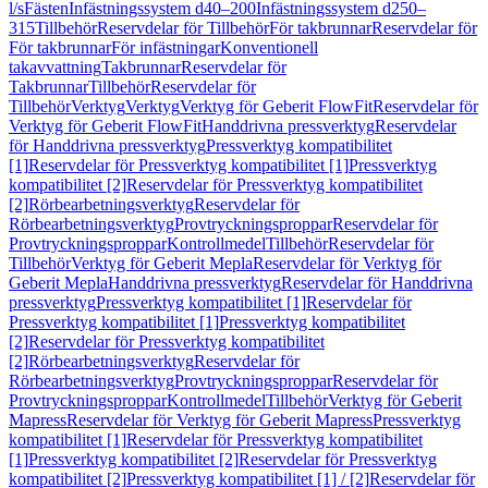
l/s
Fästen
Infästningssystem d40–200
Infästningssystem d250–
315
Tillbehör
Reservdelar för Tillbehör
För takbrunnar
Reservdelar för
För takbrunnar
För infästningar
Konventionell
takavvattning
Takbrunnar
Reservdelar för
Takbrunnar
Tillbehör
Reservdelar för
Tillbehör
Verktyg
Verktyg
Verktyg för Geberit FlowFit
Reservdelar för
Verktyg för Geberit FlowFit
Handdrivna pressverktyg
Reservdelar
för Handdrivna pressverktyg
Pressverktyg kompatibilitet
[1]
Reservdelar för Pressverktyg kompatibilitet [1]
Pressverktyg
kompatibilitet [2]
Reservdelar för Pressverktyg kompatibilitet
[2]
Rörbearbetningsverktyg
Reservdelar för
Rörbearbetningsverktyg
Provtryckningsproppar
Reservdelar för
Provtryckningsproppar
Kontrollmedel
Tillbehör
Reservdelar för
Tillbehör
Verktyg för Geberit Mepla
Reservdelar för Verktyg för
Geberit Mepla
Handdrivna pressverktyg
Reservdelar för Handdrivna
pressverktyg
Pressverktyg kompatibilitet [1]
Reservdelar för
Pressverktyg kompatibilitet [1]
Pressverktyg kompatibilitet
[2]
Reservdelar för Pressverktyg kompatibilitet
[2]
Rörbearbetningsverktyg
Reservdelar för
Rörbearbetningsverktyg
Provtryckningsproppar
Reservdelar för
Provtryckningsproppar
Kontrollmedel
Tillbehör
Verktyg för Geberit
Mapress
Reservdelar för Verktyg för Geberit Mapress
Pressverktyg
kompatibilitet [1]
Reservdelar för Pressverktyg kompatibilitet
[1]
Pressverktyg kompatibilitet [2]
Reservdelar för Pressverktyg
kompatibilitet [2]
Pressverktyg kompatibilitet [1] / [2]
Reservdelar för