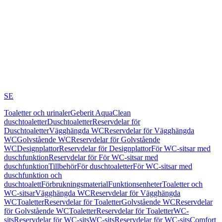
SE
Toaletter och urinaler
Geberit AquaClean
duschtoaletter
Duschtoaletter
Reservdelar för
Duschtoaletter
Vägghängda WC
Reservdelar för Vägghängda
WC
Golvstående WC
Reservdelar för Golvstående
WC
Designplattor
Reservdelar för Designplattor
För WC-sitsar med
duschfunktion
Reservdelar för För WC-sitsar med
duschfunktion
Tillbehör
För duschtoaletter
För WC-sitsar med
duschfunktion och
duschtoalett
Förbrukningsmaterial
Funktionsenheter
Toaletter och
WC-sitsar
Vägghängda WC
Reservdelar för Vägghängda
WC
Toaletter
Reservdelar för Toaletter
Golvstående WC
Reservdelar
för Golvstående WC
Toaletter
Reservdelar för Toaletter
WC-
sits
Reservdelar för WC-sits
WC-sits
Reservdelar för WC-sits
Comfort