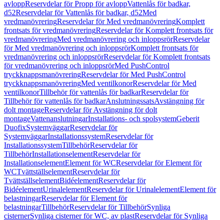
avlopp
Reservdelar för Propp för avlopp
Vattenlås för badkar,
d52
Reservdelar för Vattenlås för badkar, d52
Med
vredmanövrering
Reservdelar för Med vredmanövrering
Komplett
frontsats för vredmanövrering
Reservdelar för Komplett frontsats för
vredmanövrering
Med vredmanövrering och inloppsrör
Reservdelar
för Med vredmanövrering och inloppsrör
Komplett frontsats för
vredmanövrering och inloppsrör
Reservdelar för Komplett frontsats
för vredmanövrering och inloppsrör
Med PushControl
tryckknappsmanövrering
Reservdelar för Med PushControl
tryckknappsmanövrering
Med ventilkonor
Reservdelar för Med
ventilkonor
Tillbehör för vattenlås för badkar
Reservdelar för
Tillbehör för vattenlås för badkar
Anslutningssats
Avstängning för
dolt montage
Reservdelar för Avstängning för dolt
montage
Vattenanslutningar
Installations- och spolsystem
Geberit
Duofix
Systemväggar
Reservdelar för
Systemväggar
Installationssystem
Reservdelar för
Installationssystem
Tillbehör
Reservdelar för
Tillbehör
Installationselement
Reservdelar för
Installationselement
Element för WC
Reservdelar för Element för
WC
Tvättställselement
Reservdelar för
Tvättställselement
Bidéelement
Reservdelar för
Bidéelement
Urinalelement
Reservdelar för Urinalelement
Element för
belastningar
Reservdelar för Element för
belastningar
Tillbehör
Reservdelar för Tillbehör
Synliga
cisterner
Synliga cisterner för WC, av plast
Reservdelar för Synliga