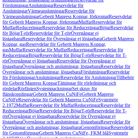
Förslutningar
Anslutningar
Reservdelar för
Anslutningar
Värmeanslutningar
Reservdelar för
Värmeanslutningar
Geberit Mapress Koppar, förkromat
Reservdelar
för Geberit Mapress Koppar, förkromat
Muffar
Reservdelar för
Muffar
Reduceringar
Reservdelar för Reduceringar
Böjar
Reservdelar
för Böjar
T-rör
Reservdelar för T-rör
Övergångar ej
löstagbara
Reservdelar för Övergångar ej löstagbara
Geberit Mapress
Koppar, gas
Reservdelar för Geberit Mapress Koppar,
gas
Muffar
Reservdelar för Muffar
Reduceringar
Reservdelar för
Reduceringar
Böjar
Reservdelar för Böjar
T-rör
Reservdelar för T-
rör
Övergångar ej löstagbara
Reservdelar för Övergångar ej
löstagbara
Övergångar och anslutningar, löstagbara
Reservdelar för
Övergångar och anslutningar, löstagbara
Förslutningar
Reservdelar
för Förslutningar
Anslutningar
Reservdelar för Anslutningar
Tillbehör
för Geberit Mapress Koppar
Tätningar för rörledningar och
rördelar
Rörfästen
Systempackningar
Set skruv för
flänskopplingar
Geberit Mapress CuNiFe
Geberit Mapress
CuNiFe
Reservdelar för Geberit Mapress CuNiFe
Systemrör
2.1972
Muffar
Reservdelar för Muffar
Reduceringar
Reservdelar för
Reduceringar
Böjar
Reservdelar för Böjar
T-rör
Reservdelar för T-
rör
Övergångar ej löstagbara
Reservdelar för Övergångar ej
löstagbara
Övergångar och anslutningar, löstagbara
Reservdelar för
Övergångar och anslutningar, löstagbara
Genomföringar
Reservdelar
för Genomföringar
Geberit Mapress CuNiFe, FKM blå
Systemrör