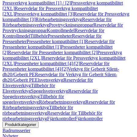
Pressverktyg kompatibilitet [1] / [2]
Pressverktyg kompatibilitet
[2XL]
Reservdelar för Pressverktyg kompatibilitet
[2XL]
Pressverktyg kompatibilitet [3]
Reservdelar för Pressverktyg
kompatibilitet [3]
Rörbearbetningsverktyg
Reservdelar för
Rörbearbetningsverktyg
Provtryckningsproppar
Reservdelar för
Provtryckningsproppar
Kontrollmedel
Reservdelar för
Kontrollmedel
Tillbehör
Pressenheter
Reservdelar för
Pressenheter
Pressenheter kompatibilitet [1]
Reservdelar för
Pressenheter kompatibilitet [1]
Pressenheter kompatibilitet
[2]
Reservdelar för Pressenheter kompatibilitet [2]
Pressverktyg
kompatibilitet [2XL]
Reservdelar för Pressverktyg kompatibilitet
[2XL]
Pressenheter kompatibilitet [4]/[2]
Reservdelar för
Pressenheter kompatibilitet [4]/[2]
Verktyg för Geberit Silent-
db20/Geberit PE
Reservdelar för Verktyg för Geberit Silent-
db20/Geberit PE
Elsvetsverktyg
Reservdelar för
Elsvetsverktyg
Tillbehör för
Elsvetsverktyg
Spegelsvetsverktyg
Reservdelar för
Spegelsvetsverktyg
Tillbehör för
spegelsvetsverktyg
Rörbearbetningsverktyg
Reservdelar för
Rörbearbetningsverktyg
Tillbehör för
rörbearbetningsverktyg
Reservdelar för Tillbehör för
rörbearbetningsverktyg
Fjärrkontroller
Fjärrkontroller
Produktkategorier
Badrumsserier
Nyheter