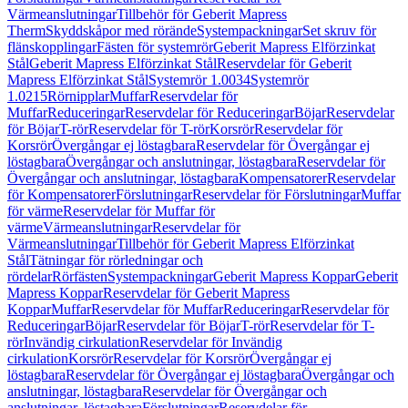
Värmeanslutningar
Tillbehör för Geberit Mapress
Therm
Skyddskåpor med rörände
Systempackningar
Set skruv för
flänskopplingar
Fästen för systemrör
Geberit Mapress Elförzinkat
Stål
Geberit Mapress Elförzinkat Stål
Reservdelar för Geberit
Mapress Elförzinkat Stål
Systemrör 1.0034
Systemrör
1.0215
Rörnipplar
Muffar
Reservdelar för
Muffar
Reduceringar
Reservdelar för Reduceringar
Böjar
Reservdelar
för Böjar
T-rör
Reservdelar för T-rör
Korsrör
Reservdelar för
Korsrör
Övergångar ej löstagbara
Reservdelar för Övergångar ej
löstagbara
Övergångar och anslutningar, löstagbara
Reservdelar för
Övergångar och anslutningar, löstagbara
Kompensatorer
Reservdelar
för Kompensatorer
Förslutningar
Reservdelar för Förslutningar
Muffar
för värme
Reservdelar för Muffar för
värme
Värmeanslutningar
Reservdelar för
Värmeanslutningar
Tillbehör för Geberit Mapress Elförzinkat
Stål
Tätningar för rörledningar och
rördelar
Rörfästen
Systempackningar
Geberit Mapress Koppar
Geberit
Mapress Koppar
Reservdelar för Geberit Mapress
Koppar
Muffar
Reservdelar för Muffar
Reduceringar
Reservdelar för
Reduceringar
Böjar
Reservdelar för Böjar
T-rör
Reservdelar för T-
rör
Invändig cirkulation
Reservdelar för Invändig
cirkulation
Korsrör
Reservdelar för Korsrör
Övergångar ej
löstagbara
Reservdelar för Övergångar ej löstagbara
Övergångar och
anslutningar, löstagbara
Reservdelar för Övergångar och
anslutningar, löstagbara
Förslutningar
Reservdelar för