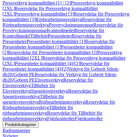
Pressverktyg kompatibilitet [1] / [2]
Pressverktyg kompatibilitet
[2XL]
Reservdelar för Pressverktyg kompatibilitet
[2XL]
Pressverktyg kompatibilitet [3]
Reservdelar för Pressverktyg
kompatibilitet [3]
Rörbearbetningsverktyg
Reservdelar för
Rörbearbetningsverktyg
Provtryckningsproppar
Reservdelar för
Provtryckningsproppar
Kontrollmedel
Reservdelar för
Kontrollmedel
Tillbehör
Pressenheter
Reservdelar för
Pressenheter
Pressenheter kompatibilitet [1]
Reservdelar för
Pressenheter kompatibilitet [1]
Pressenheter kompatibilitet
[2]
Reservdelar för Pressenheter kompatibilitet [2]
Pressverktyg
kompatibilitet [2XL]
Reservdelar för Pressverktyg kompatibilitet
[2XL]
Pressenheter kompatibilitet [4]/[2]
Reservdelar för
Pressenheter kompatibilitet [4]/[2]
Verktyg för Geberit Silent-
db20/Geberit PE
Reservdelar för Verktyg för Geberit Silent-
db20/Geberit PE
Elsvetsverktyg
Reservdelar för
Elsvetsverktyg
Tillbehör för
Elsvetsverktyg
Spegelsvetsverktyg
Reservdelar för
Spegelsvetsverktyg
Tillbehör för
spegelsvetsverktyg
Rörbearbetningsverktyg
Reservdelar för
Rörbearbetningsverktyg
Tillbehör för
rörbearbetningsverktyg
Reservdelar för Tillbehör för
rörbearbetningsverktyg
Fjärrkontroller
Fjärrkontroller
Produktkategorier
Badrumsserier
Nyheter