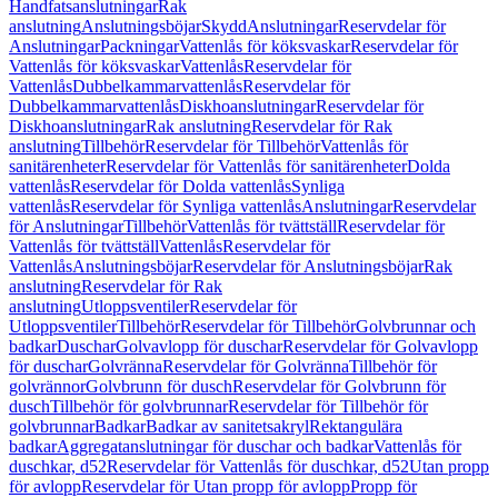
Handfatsanslutningar
Rak
anslutning
Anslutningsböjar
Skydd
Anslutningar
Reservdelar för
Anslutningar
Packningar
Vattenlås för köksvaskar
Reservdelar för
Vattenlås för köksvaskar
Vattenlås
Reservdelar för
Vattenlås
Dubbelkammarvattenlås
Reservdelar för
Dubbelkammarvattenlås
Diskhoanslutningar
Reservdelar för
Diskhoanslutningar
Rak anslutning
Reservdelar för Rak
anslutning
Tillbehör
Reservdelar för Tillbehör
Vattenlås för
sanitärenheter
Reservdelar för Vattenlås för sanitärenheter
Dolda
vattenlås
Reservdelar för Dolda vattenlås
Synliga
vattenlås
Reservdelar för Synliga vattenlås
Anslutningar
Reservdelar
för Anslutningar
Tillbehör
Vattenlås för tvättställ
Reservdelar för
Vattenlås för tvättställ
Vattenlås
Reservdelar för
Vattenlås
Anslutningsböjar
Reservdelar för Anslutningsböjar
Rak
anslutning
Reservdelar för Rak
anslutning
Utloppsventiler
Reservdelar för
Utloppsventiler
Tillbehör
Reservdelar för Tillbehör
Golvbrunnar och
badkar
Duschar
Golvavlopp för duschar
Reservdelar för Golvavlopp
för duschar
Golvränna
Reservdelar för Golvränna
Tillbehör för
golvrännor
Golvbrunn för dusch
Reservdelar för Golvbrunn för
dusch
Tillbehör för golvbrunnar
Reservdelar för Tillbehör för
golvbrunnar
Badkar
Badkar av sanitetsakryl
Rektangulära
badkar
Aggregatanslutningar för duschar och badkar
Vattenlås för
duschkar, d52
Reservdelar för Vattenlås för duschkar, d52
Utan propp
för avlopp
Reservdelar för Utan propp för avlopp
Propp för