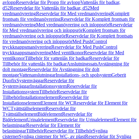
avlopp
Reservdelar för Propp för avlopp
Vattenlås för badkar,
d52
Reservdelar för Vattenlås för badkar, d52
Med
vredmanövrering
Reservdelar för Med vredmanövrering
Komplett
frontsats för vredmanövrering
Reservdelar för Komplett frontsats för
vredmanövrering
Med vredmanövrering och inloppsrör
Reservdelar
för Med vredmanövrering och inloppsrör
Komplett frontsats för
vredmanövrering och inloppsrör
Reservdelar för Komplett frontsats
för vredmanövrering och inloppsrör
Med PushControl
tryckknappsmanövrering
Reservdelar för Med PushControl
tryckknappsmanövrering
Med ventilkonor
Reservdelar för Med
ventilkonor
Tillbehör för vattenlås för badkar
Reservdelar för
Tillbehör för vattenlås för badkar
Anslutningssats
Avstängning för
dolt montage
Reservdelar för Avstängning för dolt
montage
Vattenanslutningar
Installations- och spolsystem
Geberit
Duofix
Systemväggar
Reservdelar för
Systemväggar
Installationssystem
Reservdelar för
Installationssystem
Tillbehör
Reservdelar för
Tillbehör
Installationselement
Reservdelar för
Installationselement
Element för WC
Reservdelar för Element för
WC
Tvättställselement
Reservdelar för
Tvättställselement
Bidéelement
Reservdelar för
Bidéelement
Urinalelement
Reservdelar för Urinalelement
Element för
belastningar
Reservdelar för Element för
belastningar
Tillbehör
Reservdelar för Tillbehör
Synliga
cisterner
Synliga cisterner för WC, av plast
Reservdelar för Synliga