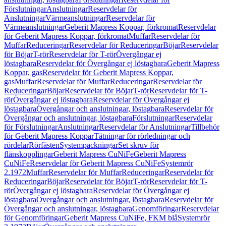
Förslutningar
Anslutningar
Reservdelar för
Anslutningar
Värmeanslutningar
Reservdelar för
Värmeanslutningar
Geberit Mapress Koppar, förkromat
Reservdelar
för Geberit Mapress Koppar, förkromat
Muffar
Reservdelar för
Muffar
Reduceringar
Reservdelar för Reduceringar
Böjar
Reservdelar
för Böjar
T-rör
Reservdelar för T-rör
Övergångar ej
löstagbara
Reservdelar för Övergångar ej löstagbara
Geberit Mapress
Koppar, gas
Reservdelar för Geberit Mapress Koppar,
gas
Muffar
Reservdelar för Muffar
Reduceringar
Reservdelar för
Reduceringar
Böjar
Reservdelar för Böjar
T-rör
Reservdelar för T-
rör
Övergångar ej löstagbara
Reservdelar för Övergångar ej
löstagbara
Övergångar och anslutningar, löstagbara
Reservdelar för
Övergångar och anslutningar, löstagbara
Förslutningar
Reservdelar
för Förslutningar
Anslutningar
Reservdelar för Anslutningar
Tillbehör
för Geberit Mapress Koppar
Tätningar för rörledningar och
rördelar
Rörfästen
Systempackningar
Set skruv för
flänskopplingar
Geberit Mapress CuNiFe
Geberit Mapress
CuNiFe
Reservdelar för Geberit Mapress CuNiFe
Systemrör
2.1972
Muffar
Reservdelar för Muffar
Reduceringar
Reservdelar för
Reduceringar
Böjar
Reservdelar för Böjar
T-rör
Reservdelar för T-
rör
Övergångar ej löstagbara
Reservdelar för Övergångar ej
löstagbara
Övergångar och anslutningar, löstagbara
Reservdelar för
Övergångar och anslutningar, löstagbara
Genomföringar
Reservdelar
för Genomföringar
Geberit Mapress CuNiFe, FKM blå
Systemrör