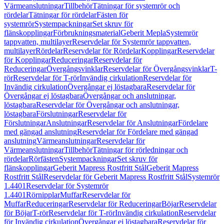
Värmeanslutningar
Tillbehör
Tätningar för systemrör och
rördelar
Tätningar för rördelar
Fästen för
systemrör
Systempackningar
Set skruv för
flänskopplingar
Förbrukningsmaterial
Geberit Mepla
Systemrör
tappvatten, multilayer
Reservdelar för Systemrör tappvatten,
multilayer
Rördelar
Reservdelar för Rördelar
Kopplingar
Reservdelar
för Kopplingar
Reduceringar
Reservdelar för
Reduceringar
Övergångsvinklar
Reservdelar för Övergångsvinklar
T-
rör
Reservdelar för T-rör
Invändig cirkulation
Reservdelar för
Invändig cirkulation
Övergångar ej löstagbara
Reservdelar för
Övergångar ej löstagbara
Övergångar och anslutningar,
löstagbara
Reservdelar för Övergångar och anslutningar,
löstagbara
Förslutningar
Reservdelar för
Förslutningar
Anslutningar
Reservdelar för Anslutningar
Fördelare
med gängad anslutning
Reservdelar för Fördelare med gängad
anslutning
Värmeanslutningar
Reservdelar för
Värmeanslutningar
Tillbehör
Tätningar för rörledningar och
rördelar
Rörfästen
Systempackningar
Set skruv för
flänskopplingar
Geberit Mapress Rostfritt Stål
Geberit Mapress
Rostfritt Stål
Reservdelar för Geberit Mapress Rostfritt Stål
Systemrör
1.4401
Reservdelar för Systemrör
1.4401
Rörnipplar
Muffar
Reservdelar för
Muffar
Reduceringar
Reservdelar för Reduceringar
Böjar
Reservdelar
för Böjar
T-rör
Reservdelar för T-rör
Invändig cirkulation
Reservdelar
för Invändig cirkulation
Övergångar ej löstagbara
Reservdelar för