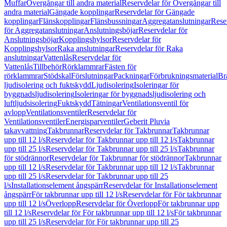
Muffar
Övergångar till andra material
Reservdelar för Övergångar till
andra material
Gängade kopplingar
Reservdelar för Gängade
kopplingar
Flänskopplingar
Flänsbussningar
Aggregatanslutningar
Rese
för Aggregatanslutningar
Anslutningsböjar
Reservdelar för
Anslutningsböjar
Kopplingshylsor
Reservdelar för
Kopplingshylsor
Raka anslutningar
Reservdelar för Raka
anslutningar
Vattenlås
Reservdelar för
Vattenlås
Tillbehör
Rörklammrar
Fästen för
rörklammrar
Stödskal
Förslutningar
Packningar
Förbrukningsmaterial
Br
ljudisolering och fuktskydd
Ljudisolering
Isoleringar för
byggnadsljudisolering
Isoleringar för byggnadsljudisolering och
luftljudsisolering
Fuktskydd
Tätningar
Ventilationsventil för
avlopp
Ventilationsventiler
Reservdelar för
Ventilationsventiler
Energisparventiler
Geberit Pluvia
takavvattning
Takbrunnar
Reservdelar för Takbrunnar
Takbrunnar
upp till 12 l/s
Reservdelar för Takbrunnar upp till 12 l/s
Takbrunnar
upp till 25 l/s
Reservdelar för Takbrunnar upp till 25 l/s
Takbrunnar
för stödrännor
Reservdelar för Takbrunnar för stödrännor
Takbrunnar
upp till 12 l/s
Reservdelar för Takbrunnar upp till 12 l/s
Takbrunnar
upp till 25 l/s
Reservdelar för Takbrunnar upp till 25
l/s
Installationselement ångspärr
Reservdelar för Installationselement
ångspärr
För takbrunnar upp till 12 l/s
Reservdelar för För takbrunnar
upp till 12 l/s
Överlopp
Reservdelar för Överlopp
För takbrunnar upp
till 12 l/s
Reservdelar för För takbrunnar upp till 12 l/s
För takbrunnar
upp till 25 l/s
Reservdelar för För takbrunnar upp till 25