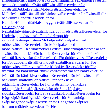
anslutning
Anslutningsböjar
Skydd
Anslutningar
Packningar
Tvättställ
och badrumsmöbler
Tvättställ
Tvättställ
Reservdelar för
Tvättställ
Dubbeltvättställ
Möbeltvättställ
Reservdelar för
Möbeltvättställ
Tvättställ för bänkskiva
Reservdelar för Tvättställ för
bänkskiva
Handfat
Reservdelar för
Handfat
Hörnhandfat
Halvinbyggda tvättställ
Reservdelar för
Halvinbyggda
tvättställ
Inbyggnadstvättställ
Underbyggnadstvättställ
Reservdelar för
Underbyggnadstvättställ
Tillbehör
Propp för
avlopp
Infästningsmaterial
Möbelpaket
Möbelpaket med
möbeltvättställ
Reservdelar för Möbelpaket med
möbeltvättställ
Badrumsmöbler
Tvättställsunderskåp
Reservdelar för
Tvättställsunderskåp
För handfat
Reservdelar för För handfat
För
tvättställ
Reservdelar för För tvättställ
För dubbeltvättställ
Reservdelar
för För dubbeltvättställ
För möbeltvättställ
Reservdelar för För
möbeltvättställ
För tvättställ för bänkskiva
Reservdelar för För
tvättställ för bänkskiva
Bänkskivor
Reservdelar för Bänkskivor
För
tvättställ för bänkskiva skålform
Reservdelar för För tvättställ för
bänkskiva skålform
För tvättställ för bänkskiva
rektangulärt
Reservdelar för För tvättställ för bänkskiva
rektangulärt
Sidoskåp
Reservdelar för Sidoskåp
Låga
sidoskåp
Reservdelar för Låga sidoskåp
Högskåp
Reservdelar för
Högskåp
Mellanhöga skåp
Reservdelar för Mellanhöga
skåp
Hängande skåp
Reservdelar för Hängande skåp
Fler
badrumsmöbler
Reservdelar för Fler