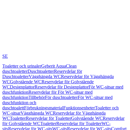
SE
Toaletter och urinaler
Geberit AquaClean
duschtoaletter
Duschtoaletter
Reservdelar för
Duschtoaletter
Vägghängda WC
Reservdelar för Vägghängda
WC
Golvstående WC
Reservdelar för Golvstående
WC
Designplattor
Reservdelar för Designplattor
För WC-sitsar med
duschfunktion
Reservdelar för För WC-sitsar med
duschfunktion
Tillbehör
För duschtoaletter
För WC-sitsar med
duschfunktion och
duschtoalett
Förbrukningsmaterial
Funktionsenheter
Toaletter och
WC-sitsar
Vägghängda WC
Reservdelar för Vägghängda
WC
Toaletter
Reservdelar för Toaletter
Golvstående WC
Reservdelar
för Golvstående WC
Toaletter
Reservdelar för Toaletter
WC-
sits
Reservdelar för WC-sits
WC-sits
Reservdelar för WC-sits
Comfort