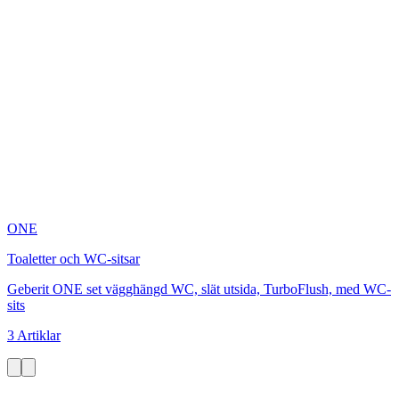
ONE
Toaletter och WC-sitsar
Geberit ONE set vägghängd WC, slät utsida, TurboFlush, med WC-
sits
3 Artiklar