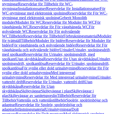
styrningar
Reservdelar för Tillbehör för WC-
styrningar
Installationssatser
Reservdelar för Installationssatser
För
WC-styrningar med elektronisk spolning
Reservdelar för För WC-
styrningar med elektronisk spolning
Geberit Monolith
moduler
Moduler för WC
Reservdelar för Moduler för WC
För
vägghängda WC
Reservdelar för För vägghängda WC
För
golvstående WC
Reservdelar för För golvstående
WC
Tillbehör
Reservdelar för Tillbehör
Förbrukningsmaterial
Moduler
för tvättställ
Tillbehör
Moduler för bidéer
Reservdelar för Moduler för
bidéer
För vägghängda och golvstående bidéer
Reservdelar för För
vägghängda och golvstående bidéer
Urinaler
Urinaler, spolningsdrift,
med spolkant
Reservdelar för Urinaler, spolningsdrift, med
spolkant
Utan skyddskåpa
Reservdelar för Utan skyddskåpa
Urinaler,
spolningsdrift, spolkantlösa
Reservdelar för Urinaler, spolningsdrift,
spolkantlösa
För synlig eller dold urinalstyrning
Reservdelar för För
synlig eller dold urinalstyrning
Med integrerad
urinalstyrning
Reservdelar för Med integrerad urinalstyrning
Urinaler,
vattenfri drift
Reservdelar för Urinaler, vattenfri drift
Utan
skyddskåpa
Reservdelar för Utan
skyddskåpa
Skiljeväggar
Skiljeväggar i plast
Skiljeväggar i
glas
Skiljeväggar av sanitetsporslin
Tillbehör
Reservdelar för
Tillbehör
Vattenlås och vattenlåstillbehör
Spolrör, spolrörsböjar och
adaptrar
Reservdelar för Spolrör, spolrörsböjar och
adaptrar
Infästningsmaterial
Urinalstyrningar
Dolt
montage
Reservdelar för Dolt montage
Med elektronisk spolning,