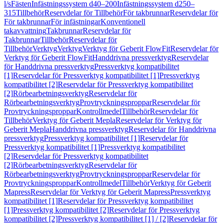
l/s
Fästen
Infästningssystem d40–200
Infästningssystem d250–
315
Tillbehör
Reservdelar för Tillbehör
För takbrunnar
Reservdelar för
För takbrunnar
För infästningar
Konventionell
takavvattning
Takbrunnar
Reservdelar för
Takbrunnar
Tillbehör
Reservdelar för
Tillbehör
Verktyg
Verktyg
Verktyg för Geberit FlowFit
Reservdelar för
Verktyg för Geberit FlowFit
Handdrivna pressverktyg
Reservdelar
för Handdrivna pressverktyg
Pressverktyg kompatibilitet
[1]
Reservdelar för Pressverktyg kompatibilitet [1]
Pressverktyg
kompatibilitet [2]
Reservdelar för Pressverktyg kompatibilitet
[2]
Rörbearbetningsverktyg
Reservdelar för
Rörbearbetningsverktyg
Provtryckningsproppar
Reservdelar för
Provtryckningsproppar
Kontrollmedel
Tillbehör
Reservdelar för
Tillbehör
Verktyg för Geberit Mepla
Reservdelar för Verktyg för
Geberit Mepla
Handdrivna pressverktyg
Reservdelar för Handdrivna
pressverktyg
Pressverktyg kompatibilitet [1]
Reservdelar för
Pressverktyg kompatibilitet [1]
Pressverktyg kompatibilitet
[2]
Reservdelar för Pressverktyg kompatibilitet
[2]
Rörbearbetningsverktyg
Reservdelar för
Rörbearbetningsverktyg
Provtryckningsproppar
Reservdelar för
Provtryckningsproppar
Kontrollmedel
Tillbehör
Verktyg för Geberit
Mapress
Reservdelar för Verktyg för Geberit Mapress
Pressverktyg
kompatibilitet [1]
Reservdelar för Pressverktyg kompatibilitet
[1]
Pressverktyg kompatibilitet [2]
Reservdelar för Pressverktyg
kompatibilitet [2]
Pressverktyg kompatibilitet [1] / [2]
Reservdelar för