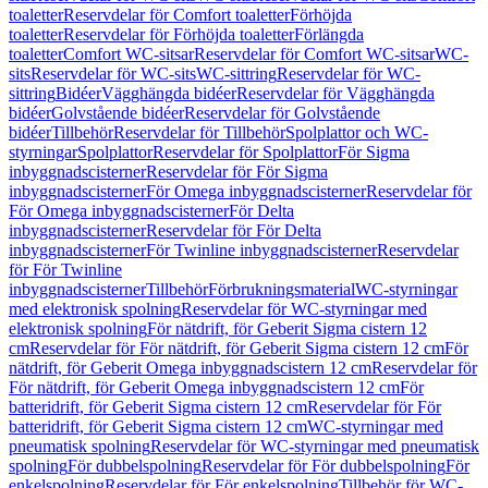
toaletter
Reservdelar för Comfort toaletter
Förhöjda
toaletter
Reservdelar för Förhöjda toaletter
Förlängda
toaletter
Comfort WC-sitsar
Reservdelar för Comfort WC-sitsar
WC-
sits
Reservdelar för WC-sits
WC-sittring
Reservdelar för WC-
sittring
Bidéer
Vägghängda bidéer
Reservdelar för Vägghängda
bidéer
Golvstående bidéer
Reservdelar för Golvstående
bidéer
Tillbehör
Reservdelar för Tillbehör
Spolplattor och WC-
styrningar
Spolplattor
Reservdelar för Spolplattor
För Sigma
inbyggnadscisterner
Reservdelar för För Sigma
inbyggnadscisterner
För Omega inbyggnadscisterner
Reservdelar för
För Omega inbyggnadscisterner
För Delta
inbyggnadscisterner
Reservdelar för För Delta
inbyggnadscisterner
För Twinline inbyggnadscisterner
Reservdelar
för För Twinline
inbyggnadscisterner
Tillbehör
Förbrukningsmaterial
WC-styrningar
med elektronisk spolning
Reservdelar för WC-styrningar med
elektronisk spolning
För nätdrift, för Geberit Sigma cistern 12
cm
Reservdelar för För nätdrift, för Geberit Sigma cistern 12 cm
För
nätdrift, för Geberit Omega inbyggnadscistern 12 cm
Reservdelar för
För nätdrift, för Geberit Omega inbyggnadscistern 12 cm
För
batteridrift, för Geberit Sigma cistern 12 cm
Reservdelar för För
batteridrift, för Geberit Sigma cistern 12 cm
WC-styrningar med
pneumatisk spolning
Reservdelar för WC-styrningar med pneumatisk
spolning
För dubbelspolning
Reservdelar för För dubbelspolning
För
enkelspolning
Reservdelar för För enkelspolning
Tillbehör för WC-