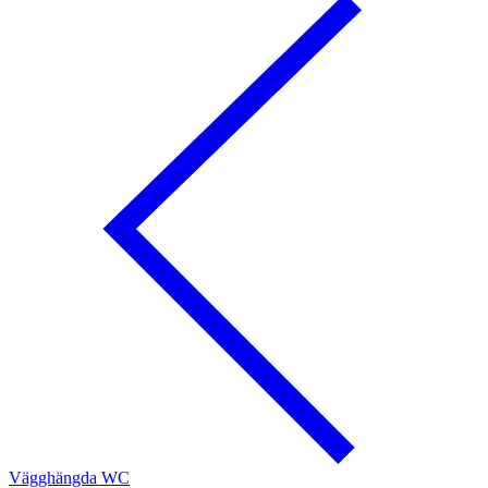
Vägghängda WC