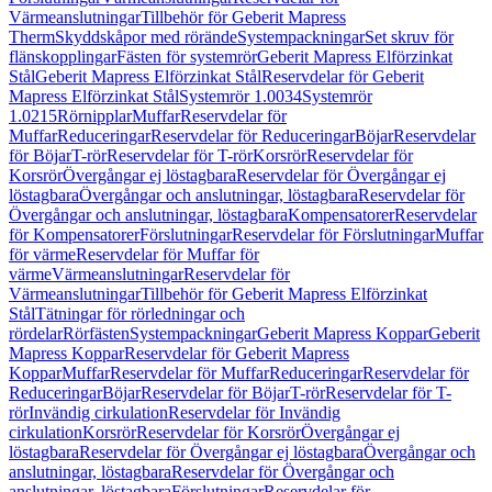
Värmeanslutningar
Tillbehör för Geberit Mapress
Therm
Skyddskåpor med rörände
Systempackningar
Set skruv för
flänskopplingar
Fästen för systemrör
Geberit Mapress Elförzinkat
Stål
Geberit Mapress Elförzinkat Stål
Reservdelar för Geberit
Mapress Elförzinkat Stål
Systemrör 1.0034
Systemrör
1.0215
Rörnipplar
Muffar
Reservdelar för
Muffar
Reduceringar
Reservdelar för Reduceringar
Böjar
Reservdelar
för Böjar
T-rör
Reservdelar för T-rör
Korsrör
Reservdelar för
Korsrör
Övergångar ej löstagbara
Reservdelar för Övergångar ej
löstagbara
Övergångar och anslutningar, löstagbara
Reservdelar för
Övergångar och anslutningar, löstagbara
Kompensatorer
Reservdelar
för Kompensatorer
Förslutningar
Reservdelar för Förslutningar
Muffar
för värme
Reservdelar för Muffar för
värme
Värmeanslutningar
Reservdelar för
Värmeanslutningar
Tillbehör för Geberit Mapress Elförzinkat
Stål
Tätningar för rörledningar och
rördelar
Rörfästen
Systempackningar
Geberit Mapress Koppar
Geberit
Mapress Koppar
Reservdelar för Geberit Mapress
Koppar
Muffar
Reservdelar för Muffar
Reduceringar
Reservdelar för
Reduceringar
Böjar
Reservdelar för Böjar
T-rör
Reservdelar för T-
rör
Invändig cirkulation
Reservdelar för Invändig
cirkulation
Korsrör
Reservdelar för Korsrör
Övergångar ej
löstagbara
Reservdelar för Övergångar ej löstagbara
Övergångar och
anslutningar, löstagbara
Reservdelar för Övergångar och
anslutningar, löstagbara
Förslutningar
Reservdelar för