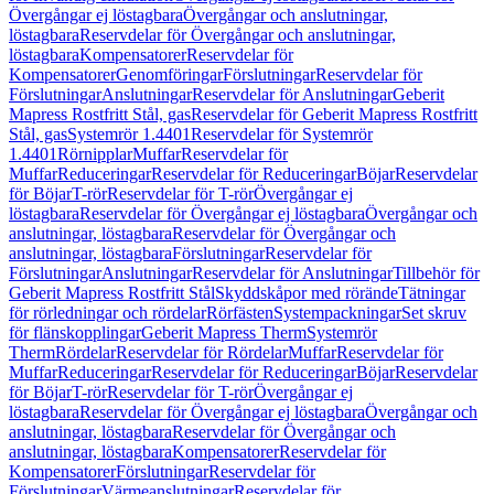
Övergångar ej löstagbara
Övergångar och anslutningar,
löstagbara
Reservdelar för Övergångar och anslutningar,
löstagbara
Kompensatorer
Reservdelar för
Kompensatorer
Genomföringar
Förslutningar
Reservdelar för
Förslutningar
Anslutningar
Reservdelar för Anslutningar
Geberit
Mapress Rostfritt Stål, gas
Reservdelar för Geberit Mapress Rostfritt
Stål, gas
Systemrör 1.4401
Reservdelar för Systemrör
1.4401
Rörnipplar
Muffar
Reservdelar för
Muffar
Reduceringar
Reservdelar för Reduceringar
Böjar
Reservdelar
för Böjar
T-rör
Reservdelar för T-rör
Övergångar ej
löstagbara
Reservdelar för Övergångar ej löstagbara
Övergångar och
anslutningar, löstagbara
Reservdelar för Övergångar och
anslutningar, löstagbara
Förslutningar
Reservdelar för
Förslutningar
Anslutningar
Reservdelar för Anslutningar
Tillbehör för
Geberit Mapress Rostfritt Stål
Skyddskåpor med rörände
Tätningar
för rörledningar och rördelar
Rörfästen
Systempackningar
Set skruv
för flänskopplingar
Geberit Mapress Therm
Systemrör
Therm
Rördelar
Reservdelar för Rördelar
Muffar
Reservdelar för
Muffar
Reduceringar
Reservdelar för Reduceringar
Böjar
Reservdelar
för Böjar
T-rör
Reservdelar för T-rör
Övergångar ej
löstagbara
Reservdelar för Övergångar ej löstagbara
Övergångar och
anslutningar, löstagbara
Reservdelar för Övergångar och
anslutningar, löstagbara
Kompensatorer
Reservdelar för
Kompensatorer
Förslutningar
Reservdelar för
Förslutningar
Värmeanslutningar
Reservdelar för