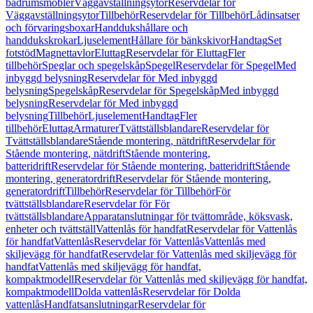
badrumsmöbler
Väggavställningsytor
Reservdelar för
Väggavställningsytor
Tillbehör
Reservdelar för Tillbehör
Lådinsatser
och förvaringsboxar
Handdukshållare och
handdukskrokar
Ljuselement
Hållare för bänkskivor
Handtag
Set
fotstöd
Magnettavlor
Eluttag
Reservdelar för Eluttag
Fler
tillbehör
Speglar och spegelskåp
Spegel
Reservdelar för Spegel
Med
inbyggd belysning
Reservdelar för Med inbyggd
belysning
Spegelskåp
Reservdelar för Spegelskåp
Med inbyggd
belysning
Reservdelar för Med inbyggd
belysning
Tillbehör
Ljuselement
Handtag
Fler
tillbehör
Eluttag
Armaturer
Tvättställsblandare
Reservdelar för
Tvättställsblandare
Stående montering, nätdrift
Reservdelar för
Stående montering, nätdrift
Stående montering,
batteridrift
Reservdelar för Stående montering, batteridrift
Stående
montering, generatordrift
Reservdelar för Stående montering,
generatordrift
Tillbehör
Reservdelar för Tillbehör
För
tvättställsblandare
Reservdelar för För
tvättställsblandare
Apparatanslutningar för tvättområde, köksvask,
enheter och tvättställ
Vattenlås för handfat
Reservdelar för Vattenlås
för handfat
Vattenlås
Reservdelar för Vattenlås
Vattenlås med
skiljevägg för handfat
Reservdelar för Vattenlås med skiljevägg för
handfat
Vattenlås med skiljevägg för handfat,
kompaktmodell
Reservdelar för Vattenlås med skiljevägg för handfat,
kompaktmodell
Dolda vattenlås
Reservdelar för Dolda
vattenlås
Handfatsanslutningar
Reservdelar för