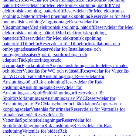
nätdrift
Reservdelar för Med elektronisk spolning, nätdrift
Med
elektronisk spolning, batteridrift
Reservdelar för Med elektronisk
spolning, batteridrift
Med pneumatisk spolning
Reservdelar för Med
pneumatisk spolning
Väggmontage
Reservdelar för
Väggmontage
Med elektronisk spolning, nätdrift
Reservdelar för Med
elektronisk spolning, nätdrift
Med elektronisk spolning,
batteridrift
Reservdelar för Med elektronisk spolning,
batteridrift
Tillbehör
Reservdelar för Tillbehör
Installations- och
ombyggnadssatser
Reservdelar för Installations- och
ombyggnadssatser
Spolrör, spolrörsböjar och
adaptrar
Täckplattor
Integrerade
styrningar
Fjärrkontroller
Apparatanslutningar för toaletter, urinaler
och bidéer
Vattenlås för WC och tvättställ
Reservdelar för Vattenlås
för WC och tvättställ
Anslutningsböjar
Reservdelar för
Anslutningsböjar
Rak anslutning
Reservdelar för Rak
anslutning
Anslutningssats
Reservdelar för
Anslutningssats
Spolrörsförlängningar
Reservdelar för
Spolrörsförlängningar
Anslutningar av PVC
Reservdelar för
Anslutningar av PVC
Manschetter och täckkåpor
Adapter- och
kopplingsdelar
Vattenlås för urinaler
Reservdelar för Vattenlås för
urinaler
Vattenlås
Reservdelar för
Vattenlås
Spolrörsförlängningar
Reservdelar för
Spolrörsförlängningar
Rak anslutning
Reservdelar för Rak
anslutning
Vattenlås för bidéer
Rak