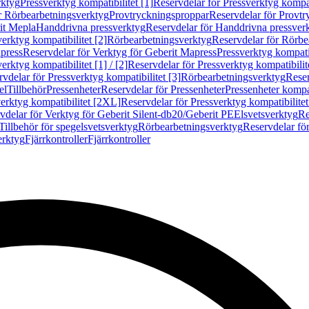
rktyg
Pressverktyg kompatibilitet [1]
Reservdelar för Pressverktyg kompati
r Rörbearbetningsverktyg
Provtryckningsproppar
Reservdelar för Provt
it Mepla
Handdrivna pressverktyg
Reservdelar för Handdrivna pressver
erktyg kompatibilitet [2]
Rörbearbetningsverktyg
Reservdelar för Rörbe
press
Reservdelar för Verktyg för Geberit Mapress
Pressverktyg kompatib
erktyg kompatibilitet [1] / [2]
Reservdelar för Pressverktyg kompatibilitet
vdelar för Pressverktyg kompatibilitet [3]
Rörbearbetningsverktyg
Reser
el
Tillbehör
Pressenheter
Reservdelar för Pressenheter
Pressenheter kompat
erktyg kompatibilitet [2XL]
Reservdelar för Pressverktyg kompatibilite
vdelar för Verktyg för Geberit Silent-db20/Geberit PE
Elsvetsverktyg
Re
Tillbehör för spegelsvetsverktyg
Rörbearbetningsverktyg
Reservdelar fö
erktyg
Fjärrkontroller
Fjärrkontroller