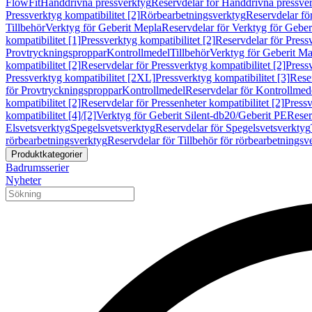
FlowFit
Handdrivna pressverktyg
Reservdelar för Handdrivna pressve
Pressverktyg kompatibilitet [2]
Rörbearbetningsverktyg
Reservdelar fö
Tillbehör
Verktyg för Geberit Mepla
Reservdelar för Verktyg för Geber
kompatibilitet [1]
Pressverktyg kompatibilitet [2]
Reservdelar för Pressv
Provtryckningsproppar
Kontrollmedel
Tillbehör
Verktyg för Geberit Ma
kompatibilitet [2]
Reservdelar för Pressverktyg kompatibilitet [2]
Pressv
Pressverktyg kompatibilitet [2XL]
Pressverktyg kompatibilitet [3]
Reser
för Provtryckningsproppar
Kontrollmedel
Reservdelar för Kontrollmed
kompatibilitet [2]
Reservdelar för Pressenheter kompatibilitet [2]
Pressv
kompatibilitet [4]/[2]
Verktyg för Geberit Silent-db20/Geberit PE
Reser
Elsvetsverktyg
Spegelsvetsverktyg
Reservdelar för Spegelsvetsverktyg
rörbearbetningsverktyg
Reservdelar för Tillbehör för rörbearbetningsv
Produktkategorier
Badrumsserier
Nyheter