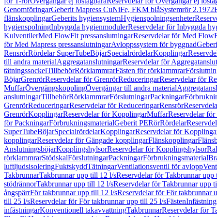
för T-rör
Övergångar ej löstagbara
Reservdelar för Övergångar ej lösta
Genomföringar
Geberit Mapress CuNiFe, FKM blå
Systemrör 2.1972
flänskopplingar
Geberits hygiensystem
Hygienspolningsenheter
Reserv
hygienspolning
Inbyggda hygienmoduler
Reservdelar för Inbyggda h
Kulventiler
Med FlowFit pressanslutningar
Reservdelar för Med FlowFi
för Med Mapress pressanslutningar
Avloppssystem för byggnad
Geberi
Rensrör
Rördelar SuperTube
Böjar
Specialrördelar
Kopplingar
Reservdel
till andra material
Aggregatanslutningar
Reservdelar för Aggregatanslu
tätningssockel
Tillbehör
Rörklammrar
Fästen för rörklammrar
Förslutnin
Böjar
Grenrör
Reservdelar för Grenrör
Reduceringar
Reservdelar för R
Muffar
Övergångskoppling
Övergångar till andra material
Aggregatansl
anslutningar
Tillbehör
Rörklammrar
Förslutningar
Packningar
Förbrukni
Grenrör
Reduceringar
Reservdelar för Reduceringar
Rensrör
Reservdela
Grenrör
Kopplingar
Reservdelar för Kopplingar
Muffar
Reservdelar för
för Packningar
Förbrukningsmaterial
Geberit PE
Rör
Rördelar
Reservdel
SuperTube
Böjar
Specialrördelar
Kopplingar
Reservdelar för Kopplinga
kopplingar
Reservdelar för Gängade kopplingar
Flänskopplingar
Fläns
Anslutningsböjar
Kopplingshylsor
Reservdelar för Kopplingshylsor
Rak
rörklammrar
Stödskal
Förslutningar
Packningar
Förbrukningsmaterial
Br
luftljudsisolering
Fuktskydd
Tätningar
Ventilationsventil för avlopp
Vent
Takbrunnar
Takbrunnar upp till 12 l/s
Reservdelar för Takbrunnar upp ti
stödrännor
Takbrunnar upp till 12 l/s
Reservdelar för Takbrunnar upp til
ångspärr
För takbrunnar upp till 12 l/s
Reservdelar för För takbrunnar up
till 25 l/s
Reservdelar för För takbrunnar upp till 25 l/s
Fästen
Infästnin
infästningar
Konventionell takavvattning
Takbrunnar
Reservdelar för T