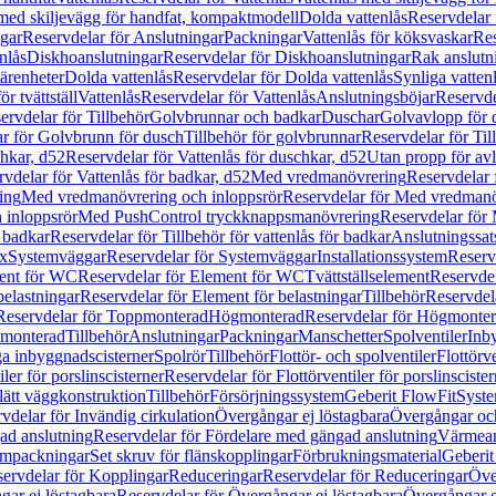
 med skiljevägg för handfat, kompaktmodell
Dolda vattenlås
Reservdelar 
gar
Reservdelar för Anslutningar
Packningar
Vattenlås för köksvaskar
Res
nlås
Diskhoanslutningar
Reservdelar för Diskhoanslutningar
Rak anslutn
tärenheter
Dolda vattenlås
Reservdelar för Dolda vattenlås
Synliga vatten
r tvättställ
Vattenlås
Reservdelar för Vattenlås
Anslutningsböjar
Reservde
ervdelar för Tillbehör
Golvbrunnar och badkar
Duschar
Golvavlopp för 
r för Golvbrunn för dusch
Tillbehör för golvbrunnar
Reservdelar för Til
chkar, d52
Reservdelar för Vattenlås för duschkar, d52
Utan propp för av
vdelar för Vattenlås för badkar, d52
Med vredmanövrering
Reservdelar
ing
Med vredmanövrering och inloppsrör
Reservdelar för Med vredmanö
 inloppsrör
Med PushControl tryckknappsmanövrering
Reservdelar för
r badkar
Reservdelar för Tillbehör för vattenlås för badkar
Anslutningssat
ix
Systemväggar
Reservdelar för Systemväggar
Installationssystem
Reservd
ent för WC
Reservdelar för Element för WC
Tvättställselement
Reservdel
belastningar
Reservdelar för Element för belastningar
Tillbehör
Reservdela
Reservdelar för Toppmonterad
Högmonterad
Reservdelar för Högmonte
 monterad
Tillbehör
Anslutningar
Packningar
Manschetter
Spolventiler
Inb
a inbyggnadscisterner
Spolrör
Tillbehör
Flottör- och spolventiler
Flottörve
iler för porslinscisterner
Reservdelar för Flottörventiler för porslinscister
lätt väggkonstruktion
Tillbehör
Försörjningssystem
Geberit FlowFit
Syst
vdelar för Invändig cirkulation
Övergångar ej löstagbara
Övergångar och
ad anslutning
Reservdelar för Fördelare med gängad anslutning
Värmean
empackningar
Set skruv för flänskopplingar
Förbrukningsmaterial
Geberit
ervdelar för Kopplingar
Reduceringar
Reservdelar för Reduceringar
Öve
ar ej löstagbara
Reservdelar för Övergångar ej löstagbara
Övergångar o