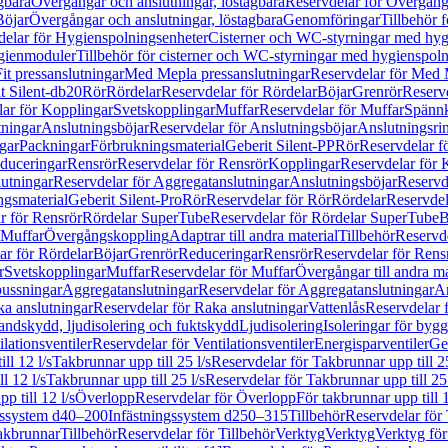
gbara
Övergångar och anslutningar, löstagbara
Reservdelar för Övergånga
Böjar
Övergångar och anslutningar, löstagbara
Genomföringar
Tillbehör 
delar för Hygienspolningsenheter
Cisterner och WC-styrningar med hyg
ygienmoduler
Tillbehör för cisterner och WC-styrningar med hygienspol
t pressanslutningar
Med Mepla pressanslutningar
Reservdelar för Med 
t Silent-db20
Rör
Rördelar
Reservdelar för Rördelar
Böjar
Grenrör
Reservd
ar för Kopplingar
Svetskopplingar
Muffar
Reservdelar för Muffar
Spännk
tningar
Anslutningsböjar
Reservdelar för Anslutningsböjar
Anslutningsri
gar
Packningar
Förbrukningsmaterial
Geberit Silent-PP
Rör
Reservdelar f
educeringar
Rensrör
Reservdelar för Rensrör
Kopplingar
Reservdelar för 
utningar
Reservdelar för Aggregatanslutningar
Anslutningsböjar
Reservd
ngsmaterial
Geberit Silent-Pro
Rör
Reservdelar för Rör
Rördelar
Reservdel
r för Rensrör
Rördelar SuperTube
Reservdelar för Rördelar SuperTube
B
 Muffar
Övergångskoppling
Adaptrar till andra material
Tillbehör
Reservde
ar för Rördelar
Böjar
Grenrör
Reduceringar
Rensrör
Reservdelar för Rens
r
Svetskopplingar
Muffar
Reservdelar för Muffar
Övergångar till andra ma
bussningar
Aggregatanslutningar
Reservdelar för Aggregatanslutningar
An
a anslutningar
Reservdelar för Raka anslutningar
Vattenlås
Reservdelar f
andskydd, ljudisolering och fuktskydd
Ljudisolering
Isoleringar för byg
ilationsventiler
Reservdelar för Ventilationsventiler
Energisparventiler
Ge
ll 12 l/s
Takbrunnar upp till 25 l/s
Reservdelar för Takbrunnar upp till 25
l 12 l/s
Takbrunnar upp till 25 l/s
Reservdelar för Takbrunnar upp till 25 
p till 12 l/s
Överlopp
Reservdelar för Överlopp
För takbrunnar upp till 1
gssystem d40–200
Infästningssystem d250–315
Tillbehör
Reservdelar för 
akbrunnar
Tillbehör
Reservdelar för Tillbehör
Verktyg
Verktyg
Verktyg för