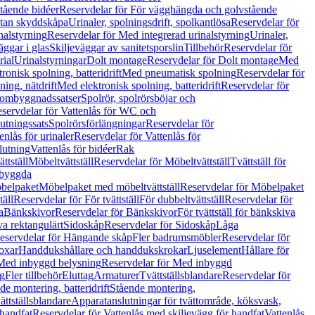
tående bidéer
Reservdelar för För vägghängda och golvstående
Utan skyddskåpa
Urinaler, spolningsdrift, spolkantlösa
Reservdelar för
nalstyrning
Reservdelar för Med integrerad urinalstyrning
Urinaler,
äggar i glas
Skiljeväggar av sanitetsporslin
Tillbehör
Reservdelar för
rial
Urinalstyrningar
Dolt montage
Reservdelar för Dolt montage
Med
onisk spolning, batteridrift
Med pneumatisk spolning
Reservdelar för
ing, nätdrift
Med elektronisk spolning, batteridrift
Reservdelar för
h ombyggnadssatser
Spolrör, spolrörsböjar och
servdelar för Vattenlås för WC och
utningssats
Spolrörsförlängningar
Reservdelar för
enlås för urinaler
Reservdelar för Vattenlås för
lutning
Vattenlås för bidéer
Rak
ttställ
Möbeltvättställ
Reservdelar för Möbeltvättställ
Tvättställ för
nbyggda
belpaket
Möbelpaket med möbeltvättställ
Reservdelar för Möbelpaket
täll
Reservdelar för För tvättställ
För dubbeltvättställ
Reservdelar för
a
Bänkskivor
Reservdelar för Bänkskivor
För tvättställ för bänkskiva
va rektangulärt
Sidoskåp
Reservdelar för Sidoskåp
Låga
eservdelar för Hängande skåp
Fler badrumsmöbler
Reservdelar för
oxar
Handdukshållare och handdukskrokar
Ljuselement
Hållare för
Med inbyggd belysning
Reservdelar för Med inbyggd
g
Fler tillbehör
Eluttag
Armaturer
Tvättställsblandare
Reservdelar för
de montering, batteridrift
Stående montering,
ättställsblandare
Apparatanslutningar för tvättområde, köksvask,
 handfat
Reservdelar för Vattenlås med skiljevägg för handfat
Vattenlås