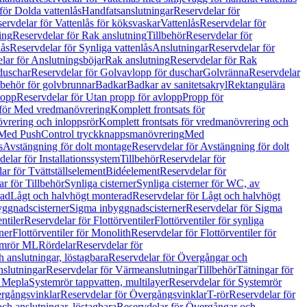
för Dolda vattenlås
Handfatsanslutningar
Reservdelar för
ervdelar för Vattenlås för köksvaskar
Vattenlås
Reservdelar för
ing
Reservdelar för Rak anslutning
Tillbehör
Reservdelar för
lås
Reservdelar för Synliga vattenlås
Anslutningar
Reservdelar för
lar för Anslutningsböjar
Rak anslutning
Reservdelar för Rak
duschar
Reservdelar för Golvavlopp för duschar
Golvränna
Reservdelar
lbehör för golvbrunnar
Badkar
Badkar av sanitetsakryl
Rektangulära
lopp
Reservdelar för Utan propp för avlopp
Propp för
 för Med vredmanövrering
Komplett frontsats för
vrering och inloppsrör
Komplett frontsats för vredmanövrering och
 Med PushControl tryckknappsmanövrering
Med
s
Avstängning för dolt montage
Reservdelar för Avstängning för dolt
elar för Installationssystem
Tillbehör
Reservdelar för
ar för Tvättställselement
Bidéelement
Reservdelar för
r för Tillbehör
Synliga cisterner
Synliga cisterner för WC, av
rad
Lågt och halvhögt monterad
Reservdelar för Lågt och halvhögt
yggnadscisterner
Sigma inbyggnadscisterner
Reservdelar för Sigma
ntiler
Reservdelar för Flottörventiler
Flottörventiler för synliga
ner
Flottörventiler för Monolith
Reservdelar för Flottörventiler för
emrör ML
Rördelar
Reservdelar för
 anslutningar, löstagbara
Reservdelar för Övergångar och
slutningar
Reservdelar för Värmeanslutningar
Tillbehör
Tätningar för
 Mepla
Systemrör tappvatten, multilayer
Reservdelar för Systemrör
rgångsvinklar
Reservdelar för Övergångsvinklar
T-rör
Reservdelar för
ch anslutningar, löstagbara
Reservdelar för Övergångar och