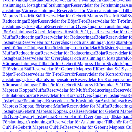
anslutningar, löstagbara
Förslutningar
Reservdelar för Förslutningar
Ans
anslutning
Värmeanslutningar
Reservdelar för Värmeanslutningar
Tillb
Mapress Rostfritt Stål
Reservdelar för Geberit Mapress Rostfritt Stål
Sy
Reduceringar
Böjar
Reservdelar för Böjar
T-rör
Reservdelar för T-rör
In
anslutningar, löstagbara
Reservdelar för Övergångar och anslutningar, 
för Anslutningar
Geberit Mapress Rostfritt Stål, gas
Reservdelar för Geb
Muffar
Reduceringar
Reservdelar för Reduceringar
Böjar
Reservdelar f
löstagbara
Reservdelar för Övergångar och anslutningar, löstagbara
För
med rörände
Tätningar för rörledningar och rördelar
Rörfästen
Systemp
Muffar
Reduceringar
Reservdelar för Reduceringar
Böjar
Reservdelar f
löstagbara
Reservdelar för Övergångar och anslutningar, löstagbara
Ko
Värmeanslutningar
Tillbehör för Geberit Mapress Therm
Skyddskåpor 
Elförzinkat Stål
Reservdelar för Geberit Mapress Elförzinkat Stål
Syste
Böjar
T-rör
Reservdelar för T-rör
Korsrör
Reservdelar för Korsrör
Övergå
anslutningar, löstagbara
Kompensatorer
Reservdelar för Kompensatore
Värmeanslutningar
Tillbehör för Geberit Mapress Elförzinkat Stål
Tätn
Mapress Koppar
Muffar
Reservdelar för Muffar
Reduceringar
Reservdel
cirkulation
Korsrör
Reservdelar för Korsrör
Övergångar ej löstagbara
Re
löstagbara
Förslutningar
Reservdelar för Förslutningar
Anslutningar
Res
Mapress Koppar, förkromat
Muffar
Reservdelar för Muffar
Reducering
löstagbara
Geberit Mapress Koppar, gas
Reservdelar för Geberit Mapr
rör
Övergångar ej löstagbara
Reservdelar för Övergångar ej löstagbara
Förslutningar
Anslutningar
Reservdelar för Anslutningar
Tillbehör för
CuNiFe
Geberit Mapress CuNiFe
Reservdelar för Geberit Mapress C