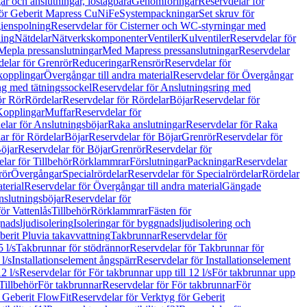
r och anslutningar, löstagbara
Genomföringar
Reservdelar för
för Geberit Mapress CuNiFe
Systempackningar
Set skruv för
ienspolning
Reservdelar för Cisterner och WC-styrningar med
ning
Nätdelar
Nätverkskomponenter
Ventiler
Kulventiler
Reservdelar för
Mepla pressanslutningar
Med Mapress pressanslutningar
Reservdelar
elar för Grenrör
Reduceringar
Rensrör
Reservdelar för
opplingar
Övergångar till andra material
Reservdelar för Övergångar
ng med tätningssockel
Reservdelar för Anslutningsring med
ör Rör
Rördelar
Reservdelar för Rördelar
Böjar
Reservdelar för
Kopplingar
Muffar
Reservdelar för
elar för Anslutningsböjar
Raka anslutningar
Reservdelar för Raka
ar för Rördelar
Böjar
Reservdelar för Böjar
Grenrör
Reservdelar för
öjar
Reservdelar för Böjar
Grenrör
Reservdelar för
lar för Tillbehör
Rörklammrar
Förslutningar
Packningar
Reservdelar
rör
Övergångar
Specialrördelar
Reservdelar för Specialrördelar
Rördelar
terial
Reservdelar för Övergångar till andra material
Gängade
slutningsböjar
Reservdelar för
ör Vattenlås
Tillbehör
Rörklammrar
Fästen för
gnadsljudisolering
Isoleringar för byggnadsljudisolering och
berit Pluvia takavvattning
Takbrunnar
Reservdelar för
 l/s
Takbrunnar för stödrännor
Reservdelar för Takbrunnar för
l/s
Installationselement ångspärr
Reservdelar för Installationselement
2 l/s
Reservdelar för För takbrunnar upp till 12 l/s
För takbrunnar upp
Tillbehör
För takbrunnar
Reservdelar för För takbrunnar
För
 Geberit FlowFit
Reservdelar för Verktyg för Geberit