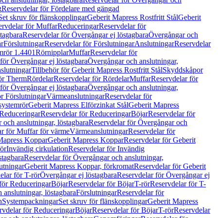
g
Reservdelar för Fördelare med gängad
Set skruv för flänskopplingar
Geberit Mapress Rostfritt Stål
Geberit
rvdelar för Muffar
Reduceringar
Reservdelar för
tagbara
Reservdelar för Övergångar ej löstagbara
Övergångar och
r
Förslutningar
Reservdelar för Förslutningar
Anslutningar
Reservdelar
mrör 1.4401
Rörnipplar
Muffar
Reservdelar för
för Övergångar ej löstagbara
Övergångar och anslutningar,
slutningar
Tillbehör för Geberit Mapress Rostfritt Stål
Skyddskåpor
ör Therm
Rördelar
Reservdelar för Rördelar
Muffar
Reservdelar för
för Övergångar ej löstagbara
Övergångar och anslutningar,
r Förslutningar
Värmeanslutningar
Reservdelar för
 systemrör
Geberit Mapress Elförzinkat Stål
Geberit Mapress
Reduceringar
Reservdelar för Reduceringar
Böjar
Reservdelar för
och anslutningar, löstagbara
Reservdelar för Övergångar och
r för Muffar för värme
Värmeanslutningar
Reservdelar för
Mapress Koppar
Geberit Mapress Koppar
Reservdelar för Geberit
rör
Invändig cirkulation
Reservdelar för Invändig
stagbara
Reservdelar för Övergångar och anslutningar,
utningar
Geberit Mapress Koppar, förkromat
Reservdelar för Geberit
lar för T-rör
Övergångar ej löstagbara
Reservdelar för Övergångar ej
för Reduceringar
Böjar
Reservdelar för Böjar
T-rör
Reservdelar för T-
 anslutningar, löstagbara
Förslutningar
Reservdelar för
n
Systempackningar
Set skruv för flänskopplingar
Geberit Mapress
rvdelar för Reduceringar
Böjar
Reservdelar för Böjar
T-rör
Reservdelar