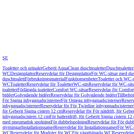
SE
Toaletter och urinaler
Geberit AquaClean duschtoaletter
Duschtoaletter
WC
Designplattor
Reservdelar för Designplattor
För WC-sitsar med du
duschtoalett
Förbrukningsmaterial
Funktionsenheter
Toaletter och WC-s
WC
Toaletter
Reservdelar för Toaletter
WC-sits
Reservdelar för WC-sits
toaletter
Förlängda toaletter
Comfort WC-sitsar
Reservdelar för Comfor
bidéer
Golvstående bidéer
Reservdelar för Golvstående bidéer
Tillbehö
För Sigma inbyggnadscisterner
För Omega inbyggnadscisterner
Reserv
inbyggnadscisterner
Reservdelar för För Twinline inbyggnadscisterner
för Geberit Sigma cistern 12 cm
Reservdelar för För nätdrift, för Gebe
inbyggnadscistern 12 cm
För batteridrift, för Geberit Sigma cistern 12
med pneumatisk spolning
För dubbelspolning
Reservdelar för För dub
styrningar
Installationssatser
Reservdelar för Installationssatser
För WC-s
WC
Reservdelar för Moduler för WC
För vägghängda WC
Reservdela