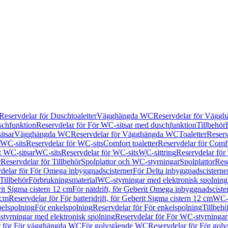
Reservdelar för Duschtoaletter
Vägghängda WC
Reservdelar för Vägg
schfunktion
Reservdelar för För WC-sitsar med duschfunktion
Tillbehör
itsar
Vägghängda WC
Reservdelar för Vägghängda WC
Toaletter
Reserv
WC-sits
Reservdelar för WC-sits
Comfort toaletter
Reservdelar för Comfo
t WC-sitsar
WC-sits
Reservdelar för WC-sits
WC-sittring
Reservdelar för
r
Reservdelar för Tillbehör
Spolplattor och WC-styrningar
Spolplattor
Rese
delar för För Omega inbyggnadscisterner
För Delta inbyggnadscisterne
Tillbehör
Förbrukningsmaterial
WC-styrningar med elektronisk spolning
rit Sigma cistern 12 cm
För nätdrift, för Geberit Omega inbyggnadscist
 cm
Reservdelar för För batteridrift, för Geberit Sigma cistern 12 cm
WC-s
belspolning
För enkelspolning
Reservdelar för För enkelspolning
Tillbeh
tyrningar med elektronisk spolning
Reservdelar för För WC-styrningar
r för För vägghängda WC
För golvstående WC
Reservdelar för För gol