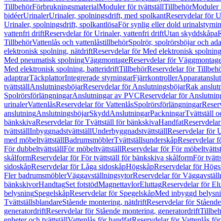
Tillbehör
Förbrukningsmaterial
Moduler för tvättställ
Tillbehör
Moduler 
bidéer
Urinaler
Urinaler, spolningsdrift, med spolkant
Reservdelar för U
Urinaler, spolningsdrift, spolkantlösa
För synlig eller dold urinalstyrni
vattenfri drift
Reservdelar för Urinaler, vattenfri drift
Utan skyddskåpa
R
Tillbehör
Vattenlås och vattenlåstillbehör
Spolrör, spolrörsböjar och ada
elektronisk spolning, nätdrift
Reservdelar för Med elektronisk spolning,
Med pneumatisk spolning
Väggmontage
Reservdelar för Väggmontag
Med elektronisk spolning, batteridrift
Tillbehör
Reservdelar för Tillbeh
adaptrar
Täckplattor
Integrerade styrningar
Fjärrkontroller
Apparatanslutn
tvättställ
Anslutningsböjar
Reservdelar för Anslutningsböjar
Rak anslut
Spolrörsförlängningar
Anslutningar av PVC
Reservdelar för Anslutni
urinaler
Vattenlås
Reservdelar för Vattenlås
Spolrörsförlängningar
Reserv
anslutning
Anslutningsböjar
Skydd
Anslutningar
Packningar
Tvättställ
bänkskiva
Reservdelar för Tvättställ för bänkskiva
Handfat
Reservdelar
tvättställ
Inbyggnadstvättställ
Underbyggnadstvättställ
Reservdelar för 
med möbeltvättställ
Badrumsmöbler
Tvättställsunderskåp
Reservdelar f
För dubbeltvättställ
För möbeltvättställ
Reservdelar för För möbeltvättst
skålform
Reservdelar för För tvättställ för bänkskiva skålform
För tvätt
sidoskåp
Reservdelar för Låga sidoskåp
Högskåp
Reservdelar för Hög
Fler badrumsmöbler
Väggavställningsytor
Reservdelar för Väggavställ
bänkskivor
Handtag
Set fotstöd
Magnettavlor
Eluttag
Reservdelar för El
belysning
Spegelskåp
Reservdelar för Spegelskåp
Med inbyggd belysn
Tvättställsblandare
Stående montering, nätdrift
Reservdelar för Stående
generatordrift
Reservdelar för Stående montering, generatordrift
Tillbe
enheter och tvättställ
Vattenlås för handfat
Reservdelar för Vattenlås fö