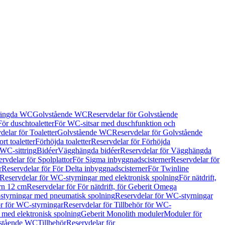
hängda WC
Golvstående WC
Reservdelar för Golvstående
För duschtoaletter
För WC-sitsar med duschfunktion och
delar för Toaletter
Golvstående WC
Reservdelar för Golvstående
rt toaletter
Förhöjda toaletter
Reservdelar för Förhöjda
 WC-sittring
Bidéer
Vägghängda bidéer
Reservdelar för Vägghängda
rvdelar för Spolplattor
För Sigma inbyggnadscisterner
Reservdelar för
r
Reservdelar för För Delta inbyggnadscisterner
För Twinline
Reservdelar för WC-styrningar med elektronisk spolning
För nätdrift,
ern 12 cm
Reservdelar för För nätdrift, för Geberit Omega
tyrningar med pneumatisk spolning
Reservdelar för WC-styrningar
ör för WC-styrningar
Reservdelar för Tillbehör för WC-
 med elektronisk spolning
Geberit Monolith moduler
Moduler för
vstående WC
Tillbehör
Reservdelar för