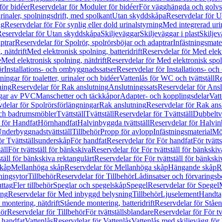
för bidéer
Reservdelar för Moduler för bidéer
För vägghängda och golvs
rinaler, spolningsdrift, med spolkant
Utan skyddskåpa
Reservdelar för 
ng
Reservdelar för För synlig eller dold urinalstyrning
Med integrerad uri
eservdelar för Utan skyddskåpa
Skiljeväggar
Skiljeväggar i plast
Skiljev
ptrar
Reservdelar för Spolrör, spolrörsböjar och adaptrar
Infästningsmate
 nätdrift
Med elektronisk spolning, batteridrift
Reservdelar för Med elektr
e
Med elektronisk spolning, nätdrift
Reservdelar för Med elektronisk spoln
ör
Installations- och ombyggnadssatser
Reservdelar för Installations- oc
ingar för toaletter, urinaler och bidéer
Vattenlås för WC och tvättställ
Re
ning
Reservdelar för Rak anslutning
Anslutningssats
Reservdelar för Ansl
ngar av PVC
Manschetter och täckkåpor
Adapter- och kopplingsdelar
Vatt
delar för Spolrörsförlängningar
Rak anslutning
Reservdelar för Rak ans
 och badrumsmöbler
Tvättställ
Tvättställ
Reservdelar för Tvättställ
Dubbeltvä
 för Handfat
Hörnhandfat
Halvinbyggda tvättställ
Reservdelar för Halvi
Underbyggnadstvättställ
Tillbehör
Propp för avlopp
Infästningsmaterial
Mö
ör Tvättställsunderskåp
För handfat
Reservdelar för För handfat
För tvätts
äll
För tvättställ för bänkskiva
Reservdelar för För tvättställ för bänkskiv
ställ för bänkskiva rektangulärt
Reservdelar för För tvättställ för bänkski
skåp
Mellanhöga skåp
Reservdelar för Mellanhöga skåp
Hängande skåp
R
ningsytor
Tillbehör
Reservdelar för Tillbehör
Lådinsatser och förvaringsb
uttag
Fler tillbehör
Speglar och spegelskåp
Spegel
Reservdelar för Spegel
ing
Reservdelar för Med inbyggd belysning
Tillbehör
Ljuselement
Handta
 montering, nätdrift
Stående montering, batteridrift
Reservdelar för Ståen
hör
Reservdelar för Tillbehör
För tvättställsblandare
Reservdelar för För tv
r handfat
Vattenlås
Reservdelar för Vattenlås
Vattenlås med skiljevägg för