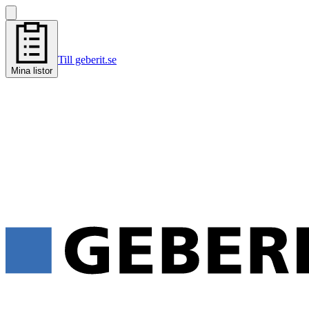
Till geberit.se
Mina listor