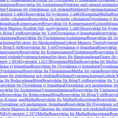
lutningar
Reservdelar för Anslutningar
Fördelare med gängad anslutnin
ehör
Tätningar för rörledningar och rördelar
Rörfästen
Systempackningar
stemrör 1.4401
Reservdelar för Systemrör 1.4401
Rörnipplar
Muffar
Rese
vändig cirkulation
Reservdelar för Invändig cirkulation
Övergångar ej lös
löstagbara
Kompensatorer
Reservdelar för Kompensatorer
Genomföringa
erit Mapress Rostfritt Stål, gas
Systemrör 1.4401
Reservdelar för Syste
ör Böjar
T-rör
Reservdelar för T-rör
Övergångar ej löstagbara
Reservdelar 
slutningar
Reservdelar för Förslutningar
Anslutningar
Reservdelar för An
ackningar
Set skruv för flänskopplingar
Geberit Mapress Therm
Systemr
ör Böjar
T-rör
Reservdelar för T-rör
Övergångar ej löstagbara
Reservdelar 
mpensatorer
Reservdelar för Kompensatorer
Förslutningar
Reservdelar fö
med rörände
Systempackningar
Set skruv för flänskopplingar
Fästen för
mrör 1.0034
Systemrör 1.0215
Rörnipplar
Muffar
Reservdelar för Muffar
ngar ej löstagbara
Reservdelar för Övergångar ej löstagbara
Övergångar 
r
Förslutningar
Reservdelar för Förslutningar
Muffar för värme
Reservdela
ingar för rörledningar och rördelar
Rörfästen
Systempackningar
Geberit 
ar för Reduceringar
Böjar
Reservdelar för Böjar
T-rör
Reservdelar för T-
servdelar för Övergångar ej löstagbara
Övergångar och anslutningar, lö
ervdelar för Anslutningar
Värmeanslutningar
Reservdelar för Värmeansl
ar
Reservdelar för Reduceringar
Böjar
Reservdelar för Böjar
T-rör
Reservde
ess Koppar, gas
Muffar
Reservdelar för Muffar
Reduceringar
Reservdelar 
Övergångar och anslutningar, löstagbara
Reservdelar för Övergångar och
 Geberit Mapress Koppar
Tätningar för rörledningar och rördelar
Rörfäste
uNiFe
Systemrör 2.1972
Muffar
Reservdelar för Muffar
Reduceringar
Rese