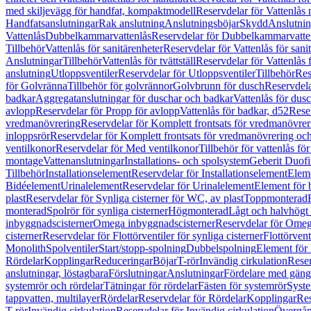
med skiljevägg för handfat, kompaktmodell
Reservdelar för Vattenlås
Handfatsanslutningar
Rak anslutning
Anslutningsböjar
Skydd
Anslutnin
Vattenlås
Dubbelkammarvattenlås
Reservdelar för Dubbelkammarvatte
Tillbehör
Vattenlås för sanitärenheter
Reservdelar för Vattenlås för sani
Anslutningar
Tillbehör
Vattenlås för tvättställ
Reservdelar för Vattenlås fö
anslutning
Utloppsventiler
Reservdelar för Utloppsventiler
Tillbehör
Res
för Golvränna
Tillbehör för golvrännor
Golvbrunn för dusch
Reservdela
badkar
Aggregatanslutningar för duschar och badkar
Vattenlås för dus
avlopp
Reservdelar för Propp för avlopp
Vattenlås för badkar, d52
Reser
vredmanövrering
Reservdelar för Komplett frontsats för vredmanövrer
inloppsrör
Reservdelar för Komplett frontsats för vredmanövrering och
ventilkonor
Reservdelar för Med ventilkonor
Tillbehör för vattenlås fö
montage
Vattenanslutningar
Installations- och spolsystem
Geberit Duof
Tillbehör
Installationselement
Reservdelar för Installationselement
Elem
Bidéelement
Urinalelement
Reservdelar för Urinalelement
Element för 
plast
Reservdelar för Synliga cisterner för WC, av plast
Toppmonterad
monterad
Spolrör för synliga cisterner
Högmonterad
Lågt och halvhögt
inbyggnadscisterner
Omega inbyggnadscisterner
Reservdelar för Omeg
cisterner
Reservdelar för Flottörventiler för synliga cisterner
Flottörvent
Monolith
Spolventiler
Start/stopp-spolning
Dubbelspolning
Element för 
Rördelar
Kopplingar
Reduceringar
Böjar
T-rör
Invändig cirkulation
Reser
anslutningar, löstagbara
Förslutningar
Anslutningar
Fördelare med gäng
systemrör och rördelar
Tätningar för rördelar
Fästen för systemrör
Syst
tappvatten, multilayer
Rördelar
Reservdelar för Rördelar
Kopplingar
Res
T-rör
Invändig cirkulation
Reservdelar för Invändig cirkulation
Övergång