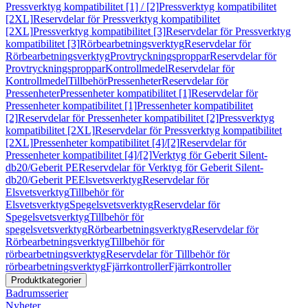
Pressverktyg kompatibilitet [1] / [2]
Pressverktyg kompatibilitet
[2XL]
Reservdelar för Pressverktyg kompatibilitet
[2XL]
Pressverktyg kompatibilitet [3]
Reservdelar för Pressverktyg
kompatibilitet [3]
Rörbearbetningsverktyg
Reservdelar för
Rörbearbetningsverktyg
Provtryckningsproppar
Reservdelar för
Provtryckningsproppar
Kontrollmedel
Reservdelar för
Kontrollmedel
Tillbehör
Pressenheter
Reservdelar för
Pressenheter
Pressenheter kompatibilitet [1]
Reservdelar för
Pressenheter kompatibilitet [1]
Pressenheter kompatibilitet
[2]
Reservdelar för Pressenheter kompatibilitet [2]
Pressverktyg
kompatibilitet [2XL]
Reservdelar för Pressverktyg kompatibilitet
[2XL]
Pressenheter kompatibilitet [4]/[2]
Reservdelar för
Pressenheter kompatibilitet [4]/[2]
Verktyg för Geberit Silent-
db20/Geberit PE
Reservdelar för Verktyg för Geberit Silent-
db20/Geberit PE
Elsvetsverktyg
Reservdelar för
Elsvetsverktyg
Tillbehör för
Elsvetsverktyg
Spegelsvetsverktyg
Reservdelar för
Spegelsvetsverktyg
Tillbehör för
spegelsvetsverktyg
Rörbearbetningsverktyg
Reservdelar för
Rörbearbetningsverktyg
Tillbehör för
rörbearbetningsverktyg
Reservdelar för Tillbehör för
rörbearbetningsverktyg
Fjärrkontroller
Fjärrkontroller
Produktkategorier
Badrumsserier
Nyheter