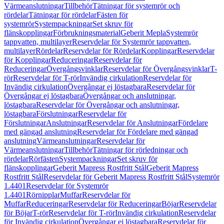
Värmeanslutningar
Tillbehör
Tätningar för systemrör och
rördelar
Tätningar för rördelar
Fästen för
systemrör
Systempackningar
Set skruv för
flänskopplingar
Förbrukningsmaterial
Geberit Mepla
Systemrör
tappvatten, multilayer
Reservdelar för Systemrör tappvatten,
multilayer
Rördelar
Reservdelar för Rördelar
Kopplingar
Reservdelar
för Kopplingar
Reduceringar
Reservdelar för
Reduceringar
Övergångsvinklar
Reservdelar för Övergångsvinklar
T-
rör
Reservdelar för T-rör
Invändig cirkulation
Reservdelar för
Invändig cirkulation
Övergångar ej löstagbara
Reservdelar för
Övergångar ej löstagbara
Övergångar och anslutningar,
löstagbara
Reservdelar för Övergångar och anslutningar,
löstagbara
Förslutningar
Reservdelar för
Förslutningar
Anslutningar
Reservdelar för Anslutningar
Fördelare
med gängad anslutning
Reservdelar för Fördelare med gängad
anslutning
Värmeanslutningar
Reservdelar för
Värmeanslutningar
Tillbehör
Tätningar för rörledningar och
rördelar
Rörfästen
Systempackningar
Set skruv för
flänskopplingar
Geberit Mapress Rostfritt Stål
Geberit Mapress
Rostfritt Stål
Reservdelar för Geberit Mapress Rostfritt Stål
Systemrör
1.4401
Reservdelar för Systemrör
1.4401
Rörnipplar
Muffar
Reservdelar för
Muffar
Reduceringar
Reservdelar för Reduceringar
Böjar
Reservdelar
för Böjar
T-rör
Reservdelar för T-rör
Invändig cirkulation
Reservdelar
för Invändig cirkulation
Övergångar ej löstagbara
Reservdelar för