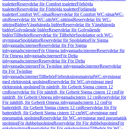
toaletter
Reservdelar för Comfort toaletter
Förhöjda
toaletter
Reservdelar för Förhöjda toaletter
Förlängda
toaletter
Comfort WC-sitsar
Reservdelar för Comfort WC-sitsar
WC-
sits
Reservdelar för WC-sits
WC-sittring
Reservdelar för WC-
sittring
Bidéer
Vägghängda bidéer
Reservdelar för Vägghängda
bidéer
Golvstående bidéer
Reservdelar för Golvstående
bidéer
Tillbehör
Reservdelar för Tillbehör
Spolplattor och WC-
styrningar
Spolplattor
Reservdelar för Spolplattor
För Sigma
inbyggnadscisterner
Reservdelar för För Sigma
inbyggnadscisterner
För Omega inbyggnadscisterner
Reservdelar för
För Omega inbyggnadscisterner
För Delta
inbyggnadscisterner
Reservdelar för För Delta
inbyggnadscisterner
För Twinline inbyggnadscisterner
Reservdelar
för För Twinline
inbyggnadscisterner
Tillbehör
Förbrukningsmaterial
WC-styrningar
med elektronisk spolning
Reservdelar för WC-styrningar med
elektronisk spolning
För nätdrift, för Geberit Sigma cistern 12
cm
Reservdelar för För nätdrift, för Geberit Sigma cistern 12 cm
För
nätdrift, för Geberit Omega inbyggnadscistern 12 cm
Reservdelar för
För nätdrift, för Geberit Omega inbyggnadscistern 12 cm
För
batteridrift, för Geberit Sigma cistern 12 cm
Reservdelar för För
batteridrift, för Geberit Sigma cistern 12 cm
WC-styrningar med
pneumatisk spolning
Reservdelar för WC-styrningar med pneumatisk
spolning
För dubbelspolning
Reservdelar för För dubbelspolning
För
enkelspolning
Reservdelar för För enkelspolning
Tillbehör för WC-