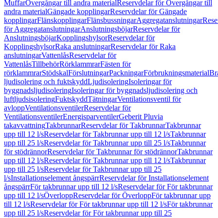
Muffar
Övergångar till andra material
Reservdelar för Övergångar till
andra material
Gängade kopplingar
Reservdelar för Gängade
kopplingar
Flänskopplingar
Flänsbussningar
Aggregatanslutningar
Rese
för Aggregatanslutningar
Anslutningsböjar
Reservdelar för
Anslutningsböjar
Kopplingshylsor
Reservdelar för
Kopplingshylsor
Raka anslutningar
Reservdelar för Raka
anslutningar
Vattenlås
Reservdelar för
Vattenlås
Tillbehör
Rörklammrar
Fästen för
rörklammrar
Stödskal
Förslutningar
Packningar
Förbrukningsmaterial
Br
ljudisolering och fuktskydd
Ljudisolering
Isoleringar för
byggnadsljudisolering
Isoleringar för byggnadsljudisolering och
luftljudsisolering
Fuktskydd
Tätningar
Ventilationsventil för
avlopp
Ventilationsventiler
Reservdelar för
Ventilationsventiler
Energisparventiler
Geberit Pluvia
takavvattning
Takbrunnar
Reservdelar för Takbrunnar
Takbrunnar
upp till 12 l/s
Reservdelar för Takbrunnar upp till 12 l/s
Takbrunnar
upp till 25 l/s
Reservdelar för Takbrunnar upp till 25 l/s
Takbrunnar
för stödrännor
Reservdelar för Takbrunnar för stödrännor
Takbrunnar
upp till 12 l/s
Reservdelar för Takbrunnar upp till 12 l/s
Takbrunnar
upp till 25 l/s
Reservdelar för Takbrunnar upp till 25
l/s
Installationselement ångspärr
Reservdelar för Installationselement
ångspärr
För takbrunnar upp till 12 l/s
Reservdelar för För takbrunnar
upp till 12 l/s
Överlopp
Reservdelar för Överlopp
För takbrunnar upp
till 12 l/s
Reservdelar för För takbrunnar upp till 12 l/s
För takbrunnar
upp till 25 l/s
Reservdelar för För takbrunnar upp till 25