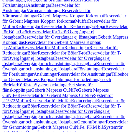
Förslutningar
Anslutningar
Reservdelar för
Anslutningar
Värmeanslutningar
Reservdelar för
Värmeanslutningar
Geberit Mapress Koppar, förkromat
Reservdelar
för Geberit Mapress Koppar, förkromat
Muffar
Reservdelar för
Muffar
Reduceringar
Reservdelar för Reduceringar
Böjar
Reservdelar
för Böjar
T-rör
Reservdelar för T-rör
Övergångar ej
löstagbara
Reservdelar för Övergångar ej löstagbara
Geberit Mapress
Koppar, gas
Reservdelar för Geberit Mapress Koppar,
gas
Muffar
Reservdelar för Muffar
Reduceringar
Reservdelar för
Reduceringar
Böjar
Reservdelar för Böjar
T-rör
Reservdelar för T-
rör
Övergångar ej löstagbara
Reservdelar för Övergångar ej
löstagbara
Övergångar och anslutningar, löstagbara
Reservdelar för
Övergångar och anslutningar, löstagbara
Förslutningar
Reservdelar
för Förslutningar
Anslutningar
Reservdelar för Anslutningar
Tillbehör
för Geberit Mapress Koppar
Tätningar för rörledningar och
rördelar
Rörfästen
Systempackningar
Set skruv för
flänskopplingar
Geberit Mapress CuNiFe
Geberit Mapress
CuNiFe
Reservdelar för Geberit Mapress CuNiFe
Systemrör
2.1972
Muffar
Reservdelar för Muffar
Reduceringar
Reservdelar för
Reduceringar
Böjar
Reservdelar för Böjar
T-rör
Reservdelar för T-
rör
Övergångar ej löstagbara
Reservdelar för Övergångar ej
löstagbara
Övergångar och anslutningar, löstagbara
Reservdelar för
Övergångar och anslutningar, löstagbara
Genomföringar
Reservdelar
för Genomföringar
Geberit Mapress CuNiFe, FKM blå
Systemrör