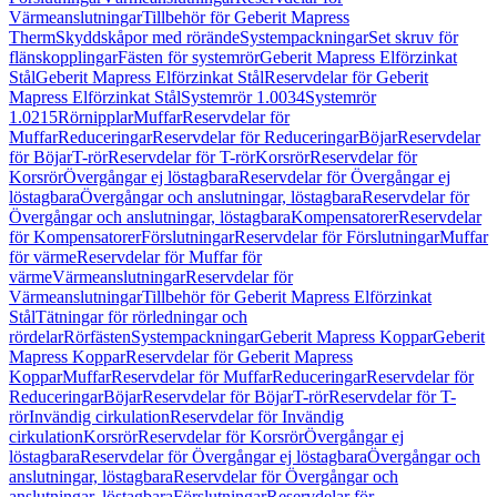
Värmeanslutningar
Tillbehör för Geberit Mapress
Therm
Skyddskåpor med rörände
Systempackningar
Set skruv för
flänskopplingar
Fästen för systemrör
Geberit Mapress Elförzinkat
Stål
Geberit Mapress Elförzinkat Stål
Reservdelar för Geberit
Mapress Elförzinkat Stål
Systemrör 1.0034
Systemrör
1.0215
Rörnipplar
Muffar
Reservdelar för
Muffar
Reduceringar
Reservdelar för Reduceringar
Böjar
Reservdelar
för Böjar
T-rör
Reservdelar för T-rör
Korsrör
Reservdelar för
Korsrör
Övergångar ej löstagbara
Reservdelar för Övergångar ej
löstagbara
Övergångar och anslutningar, löstagbara
Reservdelar för
Övergångar och anslutningar, löstagbara
Kompensatorer
Reservdelar
för Kompensatorer
Förslutningar
Reservdelar för Förslutningar
Muffar
för värme
Reservdelar för Muffar för
värme
Värmeanslutningar
Reservdelar för
Värmeanslutningar
Tillbehör för Geberit Mapress Elförzinkat
Stål
Tätningar för rörledningar och
rördelar
Rörfästen
Systempackningar
Geberit Mapress Koppar
Geberit
Mapress Koppar
Reservdelar för Geberit Mapress
Koppar
Muffar
Reservdelar för Muffar
Reduceringar
Reservdelar för
Reduceringar
Böjar
Reservdelar för Böjar
T-rör
Reservdelar för T-
rör
Invändig cirkulation
Reservdelar för Invändig
cirkulation
Korsrör
Reservdelar för Korsrör
Övergångar ej
löstagbara
Reservdelar för Övergångar ej löstagbara
Övergångar och
anslutningar, löstagbara
Reservdelar för Övergångar och
anslutningar, löstagbara
Förslutningar
Reservdelar för