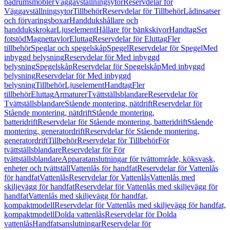
badrumsmöbler
Väggavställningsytor
Reservdelar för
Väggavställningsytor
Tillbehör
Reservdelar för Tillbehör
Lådinsatser
och förvaringsboxar
Handdukshållare och
handdukskrokar
Ljuselement
Hållare för bänkskivor
Handtag
Set
fotstöd
Magnettavlor
Eluttag
Reservdelar för Eluttag
Fler
tillbehör
Speglar och spegelskåp
Spegel
Reservdelar för Spegel
Med
inbyggd belysning
Reservdelar för Med inbyggd
belysning
Spegelskåp
Reservdelar för Spegelskåp
Med inbyggd
belysning
Reservdelar för Med inbyggd
belysning
Tillbehör
Ljuselement
Handtag
Fler
tillbehör
Eluttag
Armaturer
Tvättställsblandare
Reservdelar för
Tvättställsblandare
Stående montering, nätdrift
Reservdelar för
Stående montering, nätdrift
Stående montering,
batteridrift
Reservdelar för Stående montering, batteridrift
Stående
montering, generatordrift
Reservdelar för Stående montering,
generatordrift
Tillbehör
Reservdelar för Tillbehör
För
tvättställsblandare
Reservdelar för För
tvättställsblandare
Apparatanslutningar för tvättområde, köksvask,
enheter och tvättställ
Vattenlås för handfat
Reservdelar för Vattenlås
för handfat
Vattenlås
Reservdelar för Vattenlås
Vattenlås med
skiljevägg för handfat
Reservdelar för Vattenlås med skiljevägg för
handfat
Vattenlås med skiljevägg för handfat,
kompaktmodell
Reservdelar för Vattenlås med skiljevägg för handfat,
kompaktmodell
Dolda vattenlås
Reservdelar för Dolda
vattenlås
Handfatsanslutningar
Reservdelar för