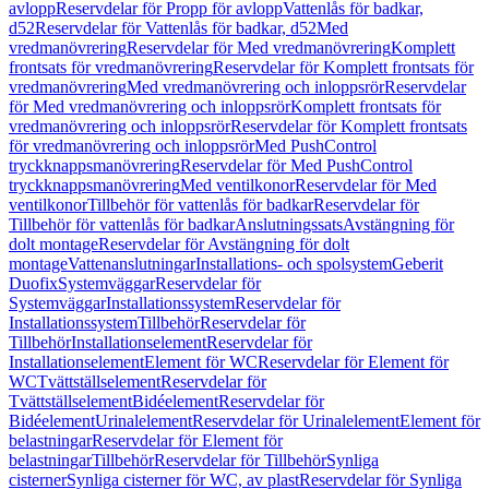
avlopp
Reservdelar för Propp för avlopp
Vattenlås för badkar,
d52
Reservdelar för Vattenlås för badkar, d52
Med
vredmanövrering
Reservdelar för Med vredmanövrering
Komplett
frontsats för vredmanövrering
Reservdelar för Komplett frontsats för
vredmanövrering
Med vredmanövrering och inloppsrör
Reservdelar
för Med vredmanövrering och inloppsrör
Komplett frontsats för
vredmanövrering och inloppsrör
Reservdelar för Komplett frontsats
för vredmanövrering och inloppsrör
Med PushControl
tryckknappsmanövrering
Reservdelar för Med PushControl
tryckknappsmanövrering
Med ventilkonor
Reservdelar för Med
ventilkonor
Tillbehör för vattenlås för badkar
Reservdelar för
Tillbehör för vattenlås för badkar
Anslutningssats
Avstängning för
dolt montage
Reservdelar för Avstängning för dolt
montage
Vattenanslutningar
Installations- och spolsystem
Geberit
Duofix
Systemväggar
Reservdelar för
Systemväggar
Installationssystem
Reservdelar för
Installationssystem
Tillbehör
Reservdelar för
Tillbehör
Installationselement
Reservdelar för
Installationselement
Element för WC
Reservdelar för Element för
WC
Tvättställselement
Reservdelar för
Tvättställselement
Bidéelement
Reservdelar för
Bidéelement
Urinalelement
Reservdelar för Urinalelement
Element för
belastningar
Reservdelar för Element för
belastningar
Tillbehör
Reservdelar för Tillbehör
Synliga
cisterner
Synliga cisterner för WC, av plast
Reservdelar för Synliga