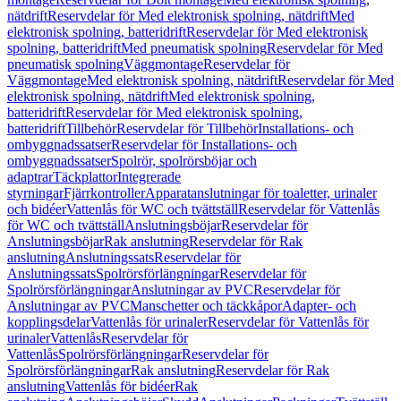
nätdrift
Reservdelar för Med elektronisk spolning, nätdrift
Med
elektronisk spolning, batteridrift
Reservdelar för Med elektronisk
spolning, batteridrift
Med pneumatisk spolning
Reservdelar för Med
pneumatisk spolning
Väggmontage
Reservdelar för
Väggmontage
Med elektronisk spolning, nätdrift
Reservdelar för Med
elektronisk spolning, nätdrift
Med elektronisk spolning,
batteridrift
Reservdelar för Med elektronisk spolning,
batteridrift
Tillbehör
Reservdelar för Tillbehör
Installations- och
ombyggnadssatser
Reservdelar för Installations- och
ombyggnadssatser
Spolrör, spolrörsböjar och
adaptrar
Täckplattor
Integrerade
styrningar
Fjärrkontroller
Apparatanslutningar för toaletter, urinaler
och bidéer
Vattenlås för WC och tvättställ
Reservdelar för Vattenlås
för WC och tvättställ
Anslutningsböjar
Reservdelar för
Anslutningsböjar
Rak anslutning
Reservdelar för Rak
anslutning
Anslutningssats
Reservdelar för
Anslutningssats
Spolrörsförlängningar
Reservdelar för
Spolrörsförlängningar
Anslutningar av PVC
Reservdelar för
Anslutningar av PVC
Manschetter och täckkåpor
Adapter- och
kopplingsdelar
Vattenlås för urinaler
Reservdelar för Vattenlås för
urinaler
Vattenlås
Reservdelar för
Vattenlås
Spolrörsförlängningar
Reservdelar för
Spolrörsförlängningar
Rak anslutning
Reservdelar för Rak
anslutning
Vattenlås för bidéer
Rak