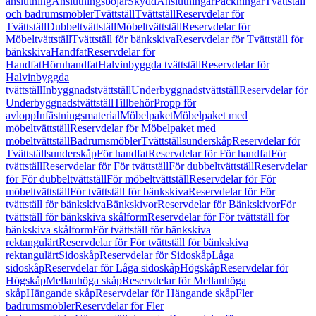
anslutning
Anslutningsböjar
Skydd
Anslutningar
Packningar
Tvättställ
och badrumsmöbler
Tvättställ
Tvättställ
Reservdelar för
Tvättställ
Dubbeltvättställ
Möbeltvättställ
Reservdelar för
Möbeltvättställ
Tvättställ för bänkskiva
Reservdelar för Tvättställ för
bänkskiva
Handfat
Reservdelar för
Handfat
Hörnhandfat
Halvinbyggda tvättställ
Reservdelar för
Halvinbyggda
tvättställ
Inbyggnadstvättställ
Underbyggnadstvättställ
Reservdelar för
Underbyggnadstvättställ
Tillbehör
Propp för
avlopp
Infästningsmaterial
Möbelpaket
Möbelpaket med
möbeltvättställ
Reservdelar för Möbelpaket med
möbeltvättställ
Badrumsmöbler
Tvättställsunderskåp
Reservdelar för
Tvättställsunderskåp
För handfat
Reservdelar för För handfat
För
tvättställ
Reservdelar för För tvättställ
För dubbeltvättställ
Reservdelar
för För dubbeltvättställ
För möbeltvättställ
Reservdelar för För
möbeltvättställ
För tvättställ för bänkskiva
Reservdelar för För
tvättställ för bänkskiva
Bänkskivor
Reservdelar för Bänkskivor
För
tvättställ för bänkskiva skålform
Reservdelar för För tvättställ för
bänkskiva skålform
För tvättställ för bänkskiva
rektangulärt
Reservdelar för För tvättställ för bänkskiva
rektangulärt
Sidoskåp
Reservdelar för Sidoskåp
Låga
sidoskåp
Reservdelar för Låga sidoskåp
Högskåp
Reservdelar för
Högskåp
Mellanhöga skåp
Reservdelar för Mellanhöga
skåp
Hängande skåp
Reservdelar för Hängande skåp
Fler
badrumsmöbler
Reservdelar för Fler