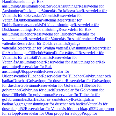
Handfatsanslutningar
Rak
anslutning
Anslutningsböjar
Skydd
Anslutningar
Reservdelar för
Anslutningar
Packningar
Vattenlås för köksvaskar
Reservdelar för
Vattenlås för köksvaskar
Vattenlås
Reservdelar för
Vattenlås
Dubbelkammarvattenlås
Reservdelar för
Dubbelkammarvattenlås
Diskhoanslutningar
Reservdelar för
Diskhoanslutningar
Rak anslutning
Reservdelar för Rak
anslutning
Tillbehör
Reservdelar för Tillbehör
Vattenlås för
sanitärenheter
Reservdelar för Vattenlås för sanitärenheter
Dolda
vattenlås
Reservdelar för Dolda vattenlås
Synliga
vattenlås
Reservdelar för Synliga vattenlås
Anslutningar
Reservdelar
för Anslutningar
Tillbehör
Vattenlås för tvättställ
Reservdelar för
Vattenlås för tvättställ
Vattenlås
Reservdelar för
Vattenlås
Anslutningsböjar
Reservdelar för Anslutningsböjar
Rak
anslutning
Reservdelar för Rak
anslutning
Utloppsventiler
Reservdelar för
Utloppsventiler
Tillbehör
Reservdelar för Tillbehör
Golvbrunnar och
badkar
Duschar
Golvavlopp för duschar
Reservdelar för Golvavlopp
för duschar
Golvränna
Reservdelar för Golvränna
Tillbehör för
golvrännor
Golvbrunn för dusch
Reservdelar för Golvbrunn för
dusch
Tillbehör för golvbrunnar
Reservdelar för Tillbehör för
golvbrunnar
Badkar
Badkar av sanitetsakryl
Rektangulära
badkar
Aggregatanslutningar för duschar och badkar
Vattenlås för
duschkar, d52
Reservdelar för Vattenlås för duschkar, d52
Utan propp
för avlopp
Reservdelar för Utan propp för avlopp
Propp för