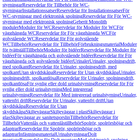
styrningar
Reservdelar för Tillbehör för WC-
styrningar
Installationssatser
Reservdelar för Installationssatser
För
WC-styrningar med elektronisk spolning
Reservdelar för För WC-
styrningar med elektronisk spolning
Geberit Monolith
moduler
Moduler för WC
Reservdelar för Moduler för WC
För
vägghängda WC
Reservdelar för För vägghängda WC
För
golvstående WC
Reservdelar för För golvstående
WC
Tillbehör
Reservdelar för Tillbehör
Förbrukningsmaterial
Moduler
för tvättställ
Tillbehör
Moduler för bidéer
Reservdelar för Moduler för
bidéer
För vägghängda och golvstående bidéer
Reservdelar för För
vägghängda och golvstående bidéer
Urinaler
Urinaler, spolningsdrift,
med spolkant
Reservdelar för Urinaler, spolningsdrift, med
spolkant
Utan skyddskåpa
Reservdelar för Utan skyddskåpa
Urinaler,
spolningsdrift, spolkantlösa
Reservdelar för Urinaler, spolningsdrift,
spolkantlösa
För synlig eller dold urinalstyrning
Reservdelar för För
synlig eller dold urinalstyrning
Med integrerad
urinalstyrning
Reservdelar för Med integrerad urinalstyrning
Urinaler,
vattenfri drift
Reservdelar för Urinaler, vattenfri drift
Utan
skyddskåpa
Reservdelar för Utan
skyddskåpa
Skiljeväggar
Skiljeväggar i plast
Skiljeväggar i
glas
Skiljeväggar av sanitetsporslin
Tillbehör
Reservdelar för
Tillbehör
Vattenlås och vattenlåstillbehör
Spolrör, spolrörsböjar och
adaptrar
Reservdelar för Spolrör, spolrörsböjar och
adaptrar
Infästningsmaterial
Urinalstyrningar
Dolt
montage
Reservdelar för Dolt montage
Med elektronisk spolning,