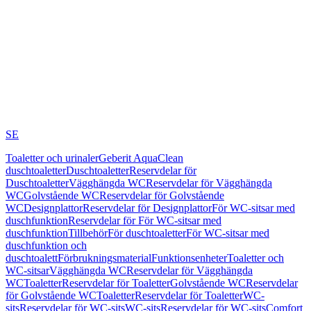
SE
Toaletter och urinaler
Geberit AquaClean
duschtoaletter
Duschtoaletter
Reservdelar för
Duschtoaletter
Vägghängda WC
Reservdelar för Vägghängda
WC
Golvstående WC
Reservdelar för Golvstående
WC
Designplattor
Reservdelar för Designplattor
För WC-sitsar med
duschfunktion
Reservdelar för För WC-sitsar med
duschfunktion
Tillbehör
För duschtoaletter
För WC-sitsar med
duschfunktion och
duschtoalett
Förbrukningsmaterial
Funktionsenheter
Toaletter och
WC-sitsar
Vägghängda WC
Reservdelar för Vägghängda
WC
Toaletter
Reservdelar för Toaletter
Golvstående WC
Reservdelar
för Golvstående WC
Toaletter
Reservdelar för Toaletter
WC-
sits
Reservdelar för WC-sits
WC-sits
Reservdelar för WC-sits
Comfort