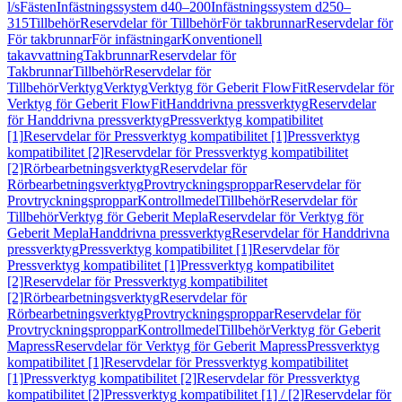
l/s
Fästen
Infästningssystem d40–200
Infästningssystem d250–
315
Tillbehör
Reservdelar för Tillbehör
För takbrunnar
Reservdelar för
För takbrunnar
För infästningar
Konventionell
takavvattning
Takbrunnar
Reservdelar för
Takbrunnar
Tillbehör
Reservdelar för
Tillbehör
Verktyg
Verktyg
Verktyg för Geberit FlowFit
Reservdelar för
Verktyg för Geberit FlowFit
Handdrivna pressverktyg
Reservdelar
för Handdrivna pressverktyg
Pressverktyg kompatibilitet
[1]
Reservdelar för Pressverktyg kompatibilitet [1]
Pressverktyg
kompatibilitet [2]
Reservdelar för Pressverktyg kompatibilitet
[2]
Rörbearbetningsverktyg
Reservdelar för
Rörbearbetningsverktyg
Provtryckningsproppar
Reservdelar för
Provtryckningsproppar
Kontrollmedel
Tillbehör
Reservdelar för
Tillbehör
Verktyg för Geberit Mepla
Reservdelar för Verktyg för
Geberit Mepla
Handdrivna pressverktyg
Reservdelar för Handdrivna
pressverktyg
Pressverktyg kompatibilitet [1]
Reservdelar för
Pressverktyg kompatibilitet [1]
Pressverktyg kompatibilitet
[2]
Reservdelar för Pressverktyg kompatibilitet
[2]
Rörbearbetningsverktyg
Reservdelar för
Rörbearbetningsverktyg
Provtryckningsproppar
Reservdelar för
Provtryckningsproppar
Kontrollmedel
Tillbehör
Verktyg för Geberit
Mapress
Reservdelar för Verktyg för Geberit Mapress
Pressverktyg
kompatibilitet [1]
Reservdelar för Pressverktyg kompatibilitet
[1]
Pressverktyg kompatibilitet [2]
Reservdelar för Pressverktyg
kompatibilitet [2]
Pressverktyg kompatibilitet [1] / [2]
Reservdelar för