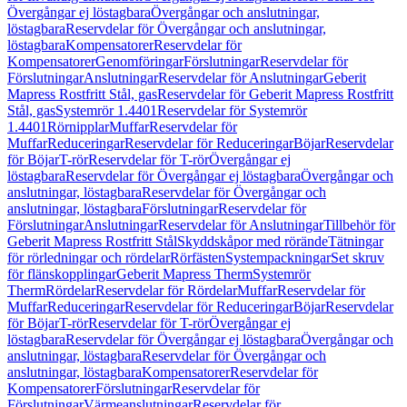
Övergångar ej löstagbara
Övergångar och anslutningar,
löstagbara
Reservdelar för Övergångar och anslutningar,
löstagbara
Kompensatorer
Reservdelar för
Kompensatorer
Genomföringar
Förslutningar
Reservdelar för
Förslutningar
Anslutningar
Reservdelar för Anslutningar
Geberit
Mapress Rostfritt Stål, gas
Reservdelar för Geberit Mapress Rostfritt
Stål, gas
Systemrör 1.4401
Reservdelar för Systemrör
1.4401
Rörnipplar
Muffar
Reservdelar för
Muffar
Reduceringar
Reservdelar för Reduceringar
Böjar
Reservdelar
för Böjar
T-rör
Reservdelar för T-rör
Övergångar ej
löstagbara
Reservdelar för Övergångar ej löstagbara
Övergångar och
anslutningar, löstagbara
Reservdelar för Övergångar och
anslutningar, löstagbara
Förslutningar
Reservdelar för
Förslutningar
Anslutningar
Reservdelar för Anslutningar
Tillbehör för
Geberit Mapress Rostfritt Stål
Skyddskåpor med rörände
Tätningar
för rörledningar och rördelar
Rörfästen
Systempackningar
Set skruv
för flänskopplingar
Geberit Mapress Therm
Systemrör
Therm
Rördelar
Reservdelar för Rördelar
Muffar
Reservdelar för
Muffar
Reduceringar
Reservdelar för Reduceringar
Böjar
Reservdelar
för Böjar
T-rör
Reservdelar för T-rör
Övergångar ej
löstagbara
Reservdelar för Övergångar ej löstagbara
Övergångar och
anslutningar, löstagbara
Reservdelar för Övergångar och
anslutningar, löstagbara
Kompensatorer
Reservdelar för
Kompensatorer
Förslutningar
Reservdelar för
Förslutningar
Värmeanslutningar
Reservdelar för