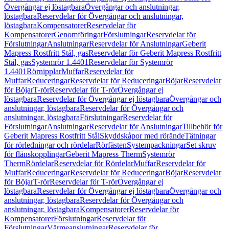
Övergångar ej löstagbara
Övergångar och anslutningar,
löstagbara
Reservdelar för Övergångar och anslutningar,
löstagbara
Kompensatorer
Reservdelar för
Kompensatorer
Genomföringar
Förslutningar
Reservdelar för
Förslutningar
Anslutningar
Reservdelar för Anslutningar
Geberit
Mapress Rostfritt Stål, gas
Reservdelar för Geberit Mapress Rostfritt
Stål, gas
Systemrör 1.4401
Reservdelar för Systemrör
1.4401
Rörnipplar
Muffar
Reservdelar för
Muffar
Reduceringar
Reservdelar för Reduceringar
Böjar
Reservdelar
för Böjar
T-rör
Reservdelar för T-rör
Övergångar ej
löstagbara
Reservdelar för Övergångar ej löstagbara
Övergångar och
anslutningar, löstagbara
Reservdelar för Övergångar och
anslutningar, löstagbara
Förslutningar
Reservdelar för
Förslutningar
Anslutningar
Reservdelar för Anslutningar
Tillbehör för
Geberit Mapress Rostfritt Stål
Skyddskåpor med rörände
Tätningar
för rörledningar och rördelar
Rörfästen
Systempackningar
Set skruv
för flänskopplingar
Geberit Mapress Therm
Systemrör
Therm
Rördelar
Reservdelar för Rördelar
Muffar
Reservdelar för
Muffar
Reduceringar
Reservdelar för Reduceringar
Böjar
Reservdelar
för Böjar
T-rör
Reservdelar för T-rör
Övergångar ej
löstagbara
Reservdelar för Övergångar ej löstagbara
Övergångar och
anslutningar, löstagbara
Reservdelar för Övergångar och
anslutningar, löstagbara
Kompensatorer
Reservdelar för
Kompensatorer
Förslutningar
Reservdelar för
Förslutningar
Värmeanslutningar
Reservdelar för