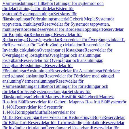
Värmeanslutningar
Tillbehör
Tätningar för systemrör och
rördelar
Tätningar för rördelar
Fästen för
systemrör
Systempackningar
Set skruv för
flänskopplingar
Förbrukningsmaterial
Geberit Mepla
Systemrör
tappvatten, multilayer
Reservdelar för Systemrör tappvatten,
multilayer
Rördelar
Reservdelar för Rördelar
Kopplingar
Reservdelar
för Kopplingar
Reduceringar
Reservdelar för
Reduceringar
Övergångsvinklar
Reservdelar för Övergångsvinklar
T-
rör
Reservdelar för T-rör
Invändig cirkulation
Reservdelar för
Invändig cirkulation
Övergångar ej löstagbara
Reservdelar för
Övergångar ej löstagbara
Övergångar och anslutningar,
löstagbara
Reservdelar för Övergångar och anslutningar,
löstagbara
Förslutningar
Reservdelar för
Förslutningar
Anslutningar
Reservdelar för Anslutningar
Fördelare
med gängad anslutning
Reservdelar för Fördelare med gängad
anslutning
Värmeanslutningar
Reservdelar för
Värmeanslutningar
Tillbehör
Tätningar för rörledningar och
rördelar
Rörfästen
Systempackningar
Set skruv för
flänskopplingar
Geberit Mapress Rostfritt Stål
Geberit Mapress
Rostfritt Stål
Reservdelar för Geberit Mapress Rostfritt Stål
Systemrör
1.4401
Reservdelar för Systemrör
1.4401
Rörnipplar
Muffar
Reservdelar för
Muffar
Reduceringar
Reservdelar för Reduceringar
Böjar
Reservdelar
för Böjar
T-rör
Reservdelar för T-rör
Invändig cirkulation
Reservdelar
för Invändig cirkulation
Övergångar ej löstagbara
Reservdelar för