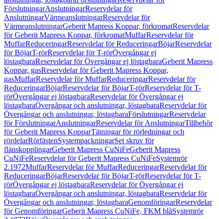
Förslutningar
Anslutningar
Reservdelar för
Anslutningar
Värmeanslutningar
Reservdelar för
Värmeanslutningar
Geberit Mapress Koppar, förkromat
Reservdelar
för Geberit Mapress Koppar, förkromat
Muffar
Reservdelar för
Muffar
Reduceringar
Reservdelar för Reduceringar
Böjar
Reservdelar
för Böjar
T-rör
Reservdelar för T-rör
Övergångar ej
löstagbara
Reservdelar för Övergångar ej löstagbara
Geberit Mapress
Koppar, gas
Reservdelar för Geberit Mapress Koppar,
gas
Muffar
Reservdelar för Muffar
Reduceringar
Reservdelar för
Reduceringar
Böjar
Reservdelar för Böjar
T-rör
Reservdelar för T-
rör
Övergångar ej löstagbara
Reservdelar för Övergångar ej
löstagbara
Övergångar och anslutningar, löstagbara
Reservdelar för
Övergångar och anslutningar, löstagbara
Förslutningar
Reservdelar
för Förslutningar
Anslutningar
Reservdelar för Anslutningar
Tillbehör
för Geberit Mapress Koppar
Tätningar för rörledningar och
rördelar
Rörfästen
Systempackningar
Set skruv för
flänskopplingar
Geberit Mapress CuNiFe
Geberit Mapress
CuNiFe
Reservdelar för Geberit Mapress CuNiFe
Systemrör
2.1972
Muffar
Reservdelar för Muffar
Reduceringar
Reservdelar för
Reduceringar
Böjar
Reservdelar för Böjar
T-rör
Reservdelar för T-
rör
Övergångar ej löstagbara
Reservdelar för Övergångar ej
löstagbara
Övergångar och anslutningar, löstagbara
Reservdelar för
Övergångar och anslutningar, löstagbara
Genomföringar
Reservdelar
för Genomföringar
Geberit Mapress CuNiFe, FKM blå
Systemrör