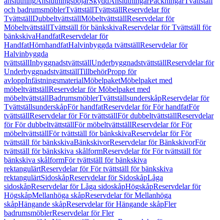
anslutning
Anslutningsböjar
Skydd
Anslutningar
Packningar
Tvättställ
och badrumsmöbler
Tvättställ
Tvättställ
Reservdelar för
Tvättställ
Dubbeltvättställ
Möbeltvättställ
Reservdelar för
Möbeltvättställ
Tvättställ för bänkskiva
Reservdelar för Tvättställ för
bänkskiva
Handfat
Reservdelar för
Handfat
Hörnhandfat
Halvinbyggda tvättställ
Reservdelar för
Halvinbyggda
tvättställ
Inbyggnadstvättställ
Underbyggnadstvättställ
Reservdelar för
Underbyggnadstvättställ
Tillbehör
Propp för
avlopp
Infästningsmaterial
Möbelpaket
Möbelpaket med
möbeltvättställ
Reservdelar för Möbelpaket med
möbeltvättställ
Badrumsmöbler
Tvättställsunderskåp
Reservdelar för
Tvättställsunderskåp
För handfat
Reservdelar för För handfat
För
tvättställ
Reservdelar för För tvättställ
För dubbeltvättställ
Reservdelar
för För dubbeltvättställ
För möbeltvättställ
Reservdelar för För
möbeltvättställ
För tvättställ för bänkskiva
Reservdelar för För
tvättställ för bänkskiva
Bänkskivor
Reservdelar för Bänkskivor
För
tvättställ för bänkskiva skålform
Reservdelar för För tvättställ för
bänkskiva skålform
För tvättställ för bänkskiva
rektangulärt
Reservdelar för För tvättställ för bänkskiva
rektangulärt
Sidoskåp
Reservdelar för Sidoskåp
Låga
sidoskåp
Reservdelar för Låga sidoskåp
Högskåp
Reservdelar för
Högskåp
Mellanhöga skåp
Reservdelar för Mellanhöga
skåp
Hängande skåp
Reservdelar för Hängande skåp
Fler
badrumsmöbler
Reservdelar för Fler