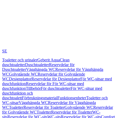
SE
Toaletter och urinaler
Geberit AquaClean
duschtoaletter
Duschtoaletter
Reservdelar för
Duschtoaletter
Vägghängda WC
Reservdelar för Vägghängda
WC
Golvstående WC
Reservdelar för Golvstående
WC
Designplattor
Reservdelar för Designplattor
För WC-sitsar med
duschfunktion
Reservdelar för För WC-sitsar med
duschfunktion
Tillbehör
För duschtoaletter
För WC-sitsar med
duschfunktion och
duschtoalett
Förbrukningsmaterial
Funktionsenheter
Toaletter och
WC-sitsar
Vägghängda WC
Reservdelar för Vägghängda
WC
Toaletter
Reservdelar för Toaletter
Golvstående WC
Reservdelar
för Golvstående WC
Toaletter
Reservdelar för Toaletter
WC-
sits
Reservdelar för WC-sits
WC-sits
Reservdelar för WC-sits
Comfort