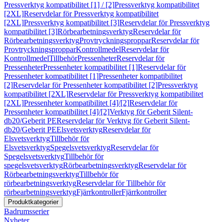
Pressverktyg kompatibilitet [1] / [2]
Pressverktyg kompatibilitet
[2XL]
Reservdelar för Pressverktyg kompatibilitet
[2XL]
Pressverktyg kompatibilitet [3]
Reservdelar för Pressverktyg
kompatibilitet [3]
Rörbearbetningsverktyg
Reservdelar för
Rörbearbetningsverktyg
Provtryckningsproppar
Reservdelar för
Provtryckningsproppar
Kontrollmedel
Reservdelar för
Kontrollmedel
Tillbehör
Pressenheter
Reservdelar för
Pressenheter
Pressenheter kompatibilitet [1]
Reservdelar för
Pressenheter kompatibilitet [1]
Pressenheter kompatibilitet
[2]
Reservdelar för Pressenheter kompatibilitet [2]
Pressverktyg
kompatibilitet [2XL]
Reservdelar för Pressverktyg kompatibilitet
[2XL]
Pressenheter kompatibilitet [4]/[2]
Reservdelar för
Pressenheter kompatibilitet [4]/[2]
Verktyg för Geberit Silent-
db20/Geberit PE
Reservdelar för Verktyg för Geberit Silent-
db20/Geberit PE
Elsvetsverktyg
Reservdelar för
Elsvetsverktyg
Tillbehör för
Elsvetsverktyg
Spegelsvetsverktyg
Reservdelar för
Spegelsvetsverktyg
Tillbehör för
spegelsvetsverktyg
Rörbearbetningsverktyg
Reservdelar för
Rörbearbetningsverktyg
Tillbehör för
rörbearbetningsverktyg
Reservdelar för Tillbehör för
rörbearbetningsverktyg
Fjärrkontroller
Fjärrkontroller
Produktkategorier
Badrumsserier
Nyheter