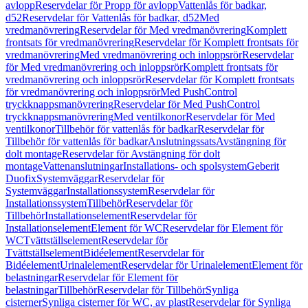
avlopp
Reservdelar för Propp för avlopp
Vattenlås för badkar,
d52
Reservdelar för Vattenlås för badkar, d52
Med
vredmanövrering
Reservdelar för Med vredmanövrering
Komplett
frontsats för vredmanövrering
Reservdelar för Komplett frontsats för
vredmanövrering
Med vredmanövrering och inloppsrör
Reservdelar
för Med vredmanövrering och inloppsrör
Komplett frontsats för
vredmanövrering och inloppsrör
Reservdelar för Komplett frontsats
för vredmanövrering och inloppsrör
Med PushControl
tryckknappsmanövrering
Reservdelar för Med PushControl
tryckknappsmanövrering
Med ventilkonor
Reservdelar för Med
ventilkonor
Tillbehör för vattenlås för badkar
Reservdelar för
Tillbehör för vattenlås för badkar
Anslutningssats
Avstängning för
dolt montage
Reservdelar för Avstängning för dolt
montage
Vattenanslutningar
Installations- och spolsystem
Geberit
Duofix
Systemväggar
Reservdelar för
Systemväggar
Installationssystem
Reservdelar för
Installationssystem
Tillbehör
Reservdelar för
Tillbehör
Installationselement
Reservdelar för
Installationselement
Element för WC
Reservdelar för Element för
WC
Tvättställselement
Reservdelar för
Tvättställselement
Bidéelement
Reservdelar för
Bidéelement
Urinalelement
Reservdelar för Urinalelement
Element för
belastningar
Reservdelar för Element för
belastningar
Tillbehör
Reservdelar för Tillbehör
Synliga
cisterner
Synliga cisterner för WC, av plast
Reservdelar för Synliga