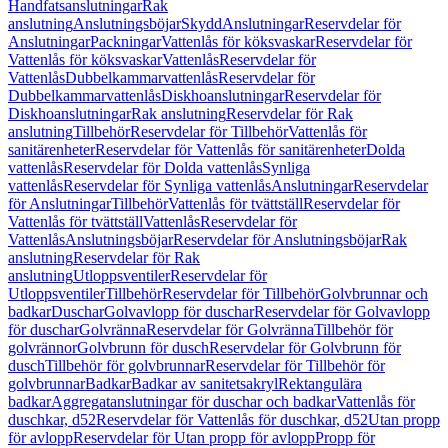
Handfatsanslutningar
Rak
anslutning
Anslutningsböjar
Skydd
Anslutningar
Reservdelar för
Anslutningar
Packningar
Vattenlås för köksvaskar
Reservdelar för
Vattenlås för köksvaskar
Vattenlås
Reservdelar för
Vattenlås
Dubbelkammarvattenlås
Reservdelar för
Dubbelkammarvattenlås
Diskhoanslutningar
Reservdelar för
Diskhoanslutningar
Rak anslutning
Reservdelar för Rak
anslutning
Tillbehör
Reservdelar för Tillbehör
Vattenlås för
sanitärenheter
Reservdelar för Vattenlås för sanitärenheter
Dolda
vattenlås
Reservdelar för Dolda vattenlås
Synliga
vattenlås
Reservdelar för Synliga vattenlås
Anslutningar
Reservdelar
för Anslutningar
Tillbehör
Vattenlås för tvättställ
Reservdelar för
Vattenlås för tvättställ
Vattenlås
Reservdelar för
Vattenlås
Anslutningsböjar
Reservdelar för Anslutningsböjar
Rak
anslutning
Reservdelar för Rak
anslutning
Utloppsventiler
Reservdelar för
Utloppsventiler
Tillbehör
Reservdelar för Tillbehör
Golvbrunnar och
badkar
Duschar
Golvavlopp för duschar
Reservdelar för Golvavlopp
för duschar
Golvränna
Reservdelar för Golvränna
Tillbehör för
golvrännor
Golvbrunn för dusch
Reservdelar för Golvbrunn för
dusch
Tillbehör för golvbrunnar
Reservdelar för Tillbehör för
golvbrunnar
Badkar
Badkar av sanitetsakryl
Rektangulära
badkar
Aggregatanslutningar för duschar och badkar
Vattenlås för
duschkar, d52
Reservdelar för Vattenlås för duschkar, d52
Utan propp
för avlopp
Reservdelar för Utan propp för avlopp
Propp för