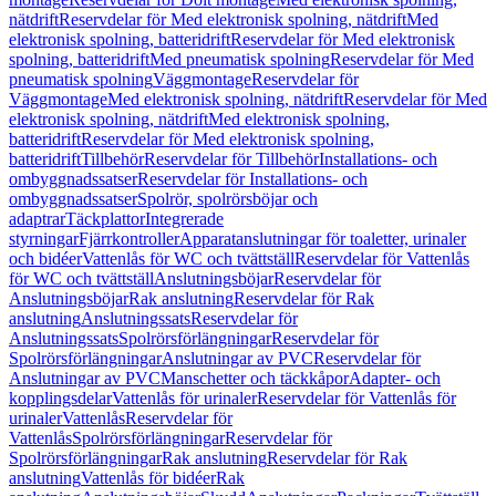
nätdrift
Reservdelar för Med elektronisk spolning, nätdrift
Med
elektronisk spolning, batteridrift
Reservdelar för Med elektronisk
spolning, batteridrift
Med pneumatisk spolning
Reservdelar för Med
pneumatisk spolning
Väggmontage
Reservdelar för
Väggmontage
Med elektronisk spolning, nätdrift
Reservdelar för Med
elektronisk spolning, nätdrift
Med elektronisk spolning,
batteridrift
Reservdelar för Med elektronisk spolning,
batteridrift
Tillbehör
Reservdelar för Tillbehör
Installations- och
ombyggnadssatser
Reservdelar för Installations- och
ombyggnadssatser
Spolrör, spolrörsböjar och
adaptrar
Täckplattor
Integrerade
styrningar
Fjärrkontroller
Apparatanslutningar för toaletter, urinaler
och bidéer
Vattenlås för WC och tvättställ
Reservdelar för Vattenlås
för WC och tvättställ
Anslutningsböjar
Reservdelar för
Anslutningsböjar
Rak anslutning
Reservdelar för Rak
anslutning
Anslutningssats
Reservdelar för
Anslutningssats
Spolrörsförlängningar
Reservdelar för
Spolrörsförlängningar
Anslutningar av PVC
Reservdelar för
Anslutningar av PVC
Manschetter och täckkåpor
Adapter- och
kopplingsdelar
Vattenlås för urinaler
Reservdelar för Vattenlås för
urinaler
Vattenlås
Reservdelar för
Vattenlås
Spolrörsförlängningar
Reservdelar för
Spolrörsförlängningar
Rak anslutning
Reservdelar för Rak
anslutning
Vattenlås för bidéer
Rak