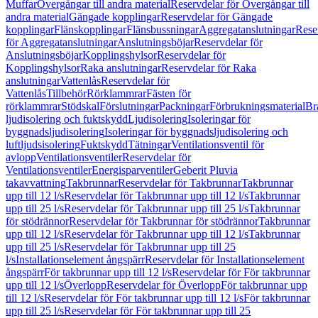
Muffar
Övergångar till andra material
Reservdelar för Övergångar till
andra material
Gängade kopplingar
Reservdelar för Gängade
kopplingar
Flänskopplingar
Flänsbussningar
Aggregatanslutningar
Rese
för Aggregatanslutningar
Anslutningsböjar
Reservdelar för
Anslutningsböjar
Kopplingshylsor
Reservdelar för
Kopplingshylsor
Raka anslutningar
Reservdelar för Raka
anslutningar
Vattenlås
Reservdelar för
Vattenlås
Tillbehör
Rörklammrar
Fästen för
rörklammrar
Stödskal
Förslutningar
Packningar
Förbrukningsmaterial
Br
ljudisolering och fuktskydd
Ljudisolering
Isoleringar för
byggnadsljudisolering
Isoleringar för byggnadsljudisolering och
luftljudsisolering
Fuktskydd
Tätningar
Ventilationsventil för
avlopp
Ventilationsventiler
Reservdelar för
Ventilationsventiler
Energisparventiler
Geberit Pluvia
takavvattning
Takbrunnar
Reservdelar för Takbrunnar
Takbrunnar
upp till 12 l/s
Reservdelar för Takbrunnar upp till 12 l/s
Takbrunnar
upp till 25 l/s
Reservdelar för Takbrunnar upp till 25 l/s
Takbrunnar
för stödrännor
Reservdelar för Takbrunnar för stödrännor
Takbrunnar
upp till 12 l/s
Reservdelar för Takbrunnar upp till 12 l/s
Takbrunnar
upp till 25 l/s
Reservdelar för Takbrunnar upp till 25
l/s
Installationselement ångspärr
Reservdelar för Installationselement
ångspärr
För takbrunnar upp till 12 l/s
Reservdelar för För takbrunnar
upp till 12 l/s
Överlopp
Reservdelar för Överlopp
För takbrunnar upp
till 12 l/s
Reservdelar för För takbrunnar upp till 12 l/s
För takbrunnar
upp till 25 l/s
Reservdelar för För takbrunnar upp till 25