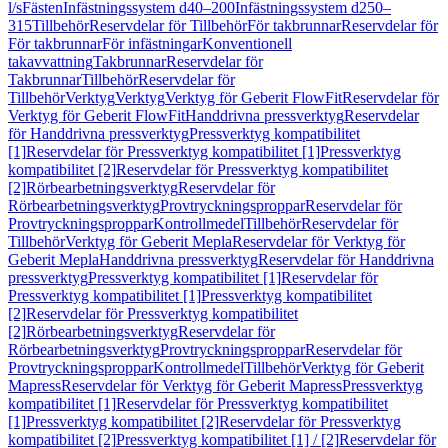
l/s
Fästen
Infästningssystem d40–200
Infästningssystem d250–
315
Tillbehör
Reservdelar för Tillbehör
För takbrunnar
Reservdelar för
För takbrunnar
För infästningar
Konventionell
takavvattning
Takbrunnar
Reservdelar för
Takbrunnar
Tillbehör
Reservdelar för
Tillbehör
Verktyg
Verktyg
Verktyg för Geberit FlowFit
Reservdelar för
Verktyg för Geberit FlowFit
Handdrivna pressverktyg
Reservdelar
för Handdrivna pressverktyg
Pressverktyg kompatibilitet
[1]
Reservdelar för Pressverktyg kompatibilitet [1]
Pressverktyg
kompatibilitet [2]
Reservdelar för Pressverktyg kompatibilitet
[2]
Rörbearbetningsverktyg
Reservdelar för
Rörbearbetningsverktyg
Provtryckningsproppar
Reservdelar för
Provtryckningsproppar
Kontrollmedel
Tillbehör
Reservdelar för
Tillbehör
Verktyg för Geberit Mepla
Reservdelar för Verktyg för
Geberit Mepla
Handdrivna pressverktyg
Reservdelar för Handdrivna
pressverktyg
Pressverktyg kompatibilitet [1]
Reservdelar för
Pressverktyg kompatibilitet [1]
Pressverktyg kompatibilitet
[2]
Reservdelar för Pressverktyg kompatibilitet
[2]
Rörbearbetningsverktyg
Reservdelar för
Rörbearbetningsverktyg
Provtryckningsproppar
Reservdelar för
Provtryckningsproppar
Kontrollmedel
Tillbehör
Verktyg för Geberit
Mapress
Reservdelar för Verktyg för Geberit Mapress
Pressverktyg
kompatibilitet [1]
Reservdelar för Pressverktyg kompatibilitet
[1]
Pressverktyg kompatibilitet [2]
Reservdelar för Pressverktyg
kompatibilitet [2]
Pressverktyg kompatibilitet [1] / [2]
Reservdelar för