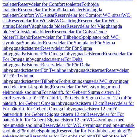
toaletter
Reservdelar för Comfort toaletter
Förhöjda
toaletter
Reservdelar för Förhöjda toaletter
Förlängda
toaletter
Comfort WC-sitsar
Reservdelar för Comfort WC-sitsar
WC-
sits
Reservdelar för WC-sits
WC-sittring
Reservdelar för WC-
sittring
Bidéer
Vägghängda bidéer
Reservdelar för Vägghängda
bidéer
Golvstående bidéer
Reservdelar för Golvstående
bidéer
Tillbehör
Reservdelar för Tillbehör
Spolplattor och WC-
styrningar
Spolplattor
Reservdelar för Spolplattor
För Sigma
inbyggnadscisterner
Reservdelar för För Sigma
inbyggnadscisterner
För Omega inbyggnadscisterner
Reservdelar för
För Omega inbyggnadscisterner
För Delta
inbyggnadscisterner
Reservdelar för För Delta
inbyggnadscisterner
För Twinline inbyggnadscisterner
Reservdelar
för För Twinline
inbyggnadscisterner
Tillbehör
Förbrukningsmaterial
WC-styrningar
med elektronisk spolning
Reservdelar för WC-styrningar med
elektronisk spolning
För nätdrift, för Geberit Sigma cistern 12
cm
Reservdelar för För nätdrift, för Geberit Sigma cistern 12 cm
För
nätdrift, för Geberit Omega inbyggnadscistern 12 cm
Reservdelar för
För nätdrift, för Geberit Omega inbyggnadscistern 12 cm
För
batteridrift, för Geberit Sigma cistern 12 cm
Reservdelar för För
batteridrift, för Geberit Sigma cistern 12 cm
WC-styrningar med
pneumatisk spolning
Reservdelar för WC-styrningar med pneumatisk
spolning
För dubbelspolning
Reservdelar för För dubbelspolning
För
enkelspolning
Reservdelar för För enkelspolning
Tillbehör för WC-