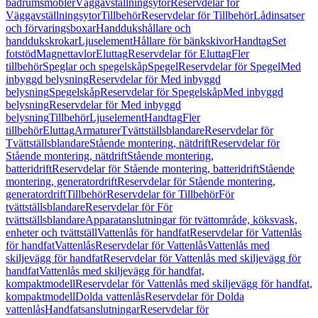
badrumsmöbler
Väggavställningsytor
Reservdelar för
Väggavställningsytor
Tillbehör
Reservdelar för Tillbehör
Lådinsatser
och förvaringsboxar
Handdukshållare och
handdukskrokar
Ljuselement
Hållare för bänkskivor
Handtag
Set
fotstöd
Magnettavlor
Eluttag
Reservdelar för Eluttag
Fler
tillbehör
Speglar och spegelskåp
Spegel
Reservdelar för Spegel
Med
inbyggd belysning
Reservdelar för Med inbyggd
belysning
Spegelskåp
Reservdelar för Spegelskåp
Med inbyggd
belysning
Reservdelar för Med inbyggd
belysning
Tillbehör
Ljuselement
Handtag
Fler
tillbehör
Eluttag
Armaturer
Tvättställsblandare
Reservdelar för
Tvättställsblandare
Stående montering, nätdrift
Reservdelar för
Stående montering, nätdrift
Stående montering,
batteridrift
Reservdelar för Stående montering, batteridrift
Stående
montering, generatordrift
Reservdelar för Stående montering,
generatordrift
Tillbehör
Reservdelar för Tillbehör
För
tvättställsblandare
Reservdelar för För
tvättställsblandare
Apparatanslutningar för tvättområde, köksvask,
enheter och tvättställ
Vattenlås för handfat
Reservdelar för Vattenlås
för handfat
Vattenlås
Reservdelar för Vattenlås
Vattenlås med
skiljevägg för handfat
Reservdelar för Vattenlås med skiljevägg för
handfat
Vattenlås med skiljevägg för handfat,
kompaktmodell
Reservdelar för Vattenlås med skiljevägg för handfat,
kompaktmodell
Dolda vattenlås
Reservdelar för Dolda
vattenlås
Handfatsanslutningar
Reservdelar för