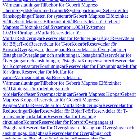
Värmeanslutningar
Tillbehör för Geberit Mapress
Therm
Skyddskåpor med rörände
Systempackningar
Set skruv för
flänskopplingar
Fästen för systemrör
Geberit Mapress Elförzinkat
Stål
Geberit Mapress Elförzinkat Stål
Reservdelar för Geberit
Mapress Elförzinkat Stål
Systemrör 1.0034
Systemrör
1.0215
Rörnipplar
Muffar
Reservdelar för
Muffar
Reduceringar
Reservdelar för Reduceringar
Böjar
Reservdelar
för Böjar
T-rör
Reservdelar för T-rör
Korsrör
Reservdelar för
Korsrör
Övergångar ej löstagbara
Reservdelar för Övergångar ej
löstagbara
Övergångar och anslutningar, löstagbara
Reservdelar för
Övergångar och anslutningar, löstagbara
Kompensatorer
Reservdelar
för Kompensatorer
Förslutningar
Reservdelar för Förslutningar
Muffar
för värme
Reservdelar för Muffar för
värme
Värmeanslutningar
Reservdelar för
Värmeanslutningar
Tillbehör för Geberit Mapress Elförzinkat
Stål
Tätningar för rörledningar och
rördelar
Rörfästen
Systempackningar
Geberit Mapress Koppar
Geberit
Mapress Koppar
Reservdelar för Geberit Mapress
Koppar
Muffar
Reservdelar för Muffar
Reduceringar
Reservdelar för
Reduceringar
Böjar
Reservdelar för Böjar
T-rör
Reservdelar för T-
rör
Invändig cirkulation
Reservdelar för Invändig
cirkulation
Korsrör
Reservdelar för Korsrör
Övergångar ej
löstagbara
Reservdelar för Övergångar ej löstagbara
Övergångar och
anslutningar, löstagbara
Reservdelar för Övergångar och
anslutningar, löstagbara
Förslutningar
Reservdelar för