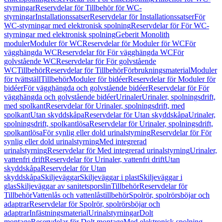
styrningar
Reservdelar för Tillbehör för WC-
styrningar
Installationssatser
Reservdelar för Installationssatser
För
WC-styrningar med elektronisk spolning
Reservdelar för För WC-
styrningar med elektronisk spolning
Geberit Monolith
moduler
Moduler för WC
Reservdelar för Moduler för WC
För
vägghängda WC
Reservdelar för För vägghängda WC
För
golvstående WC
Reservdelar för För golvstående
WC
Tillbehör
Reservdelar för Tillbehör
Förbrukningsmaterial
Moduler
för tvättställ
Tillbehör
Moduler för bidéer
Reservdelar för Moduler för
bidéer
För vägghängda och golvstående bidéer
Reservdelar för För
vägghängda och golvstående bidéer
Urinaler
Urinaler, spolningsdrift,
med spolkant
Reservdelar för Urinaler, spolningsdrift, med
spolkant
Utan skyddskåpa
Reservdelar för Utan skyddskåpa
Urinaler,
spolningsdrift, spolkantlösa
Reservdelar för Urinaler, spolningsdrift,
spolkantlösa
För synlig eller dold urinalstyrning
Reservdelar för För
synlig eller dold urinalstyrning
Med integrerad
urinalstyrning
Reservdelar för Med integrerad urinalstyrning
Urinaler,
vattenfri drift
Reservdelar för Urinaler, vattenfri drift
Utan
skyddskåpa
Reservdelar för Utan
skyddskåpa
Skiljeväggar
Skiljeväggar i plast
Skiljeväggar i
glas
Skiljeväggar av sanitetsporslin
Tillbehör
Reservdelar för
Tillbehör
Vattenlås och vattenlåstillbehör
Spolrör, spolrörsböjar och
adaptrar
Reservdelar för Spolrör, spolrörsböjar och
adaptrar
Infästningsmaterial
Urinalstyrningar
Dolt
montage
Reservdelar för Dolt montage
Med elektronisk spolning,