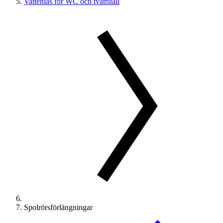
Vattenlås för WC och tvättställ
Spolrörsförlängningar