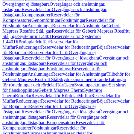
Övergångar ej löstagbara
Övergångar och anslutningar,
löstagbara
Reservdelar för Övergångar och anslutningar,
löstagbara
Kompensatorer
Reservdelar för
Kompensatorer
Genomföringar
Förslutningar
Reservdelar för
Förslutningar
Anslutningar
Reservdelar för Anslutningar
Geberit
Mapress Rostfritt Stål, gas
Reservdelar för Geberit Mapress Rostfritt
Stål, gas
Systemrör 1.4401
Reservdelar för Systemrör
1.4401
Rörnipplar
Muffar
Reservdelar för
Muffar
Reduceringar
Reservdelar för Reduceringar
Böjar
Reservdelar
för Böjar
T-rör
Reservdelar för T-rör
Övergångar ej
löstagbara
Reservdelar för Övergångar ej löstagbara
Övergångar och
anslutningar, löstagbara
Reservdelar för Övergångar och
anslutningar, löstagbara
Förslutningar
Reservdelar för
Förslutningar
Anslutningar
Reservdelar för Anslutningar
Tillbehör för
Geberit Mapress Rostfritt Stål
Skyddskåpor med rörände
Tätningar
för rörledningar och rördelar
Rörfästen
Systempackningar
Set skruv
för flänskopplingar
Geberit Mapress Therm
Systemrör
Therm
Rördelar
Reservdelar för Rördelar
Muffar
Reservdelar för
Muffar
Reduceringar
Reservdelar för Reduceringar
Böjar
Reservdelar
för Böjar
T-rör
Reservdelar för T-rör
Övergångar ej
löstagbara
Reservdelar för Övergångar ej löstagbara
Övergångar och
anslutningar, löstagbara
Reservdelar för Övergångar och
anslutningar, löstagbara
Kompensatorer
Reservdelar för
Kompensatorer
Förslutningar
Reservdelar för
Förslutningar
Värmeanslutningar
Reservdelar för