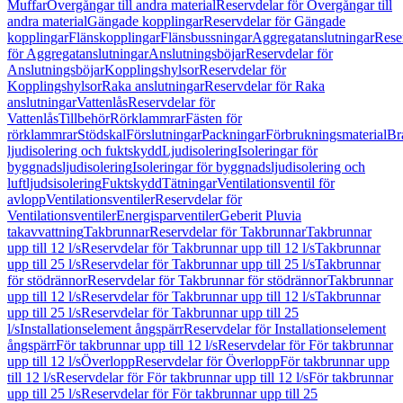
Muffar
Övergångar till andra material
Reservdelar för Övergångar till
andra material
Gängade kopplingar
Reservdelar för Gängade
kopplingar
Flänskopplingar
Flänsbussningar
Aggregatanslutningar
Rese
för Aggregatanslutningar
Anslutningsböjar
Reservdelar för
Anslutningsböjar
Kopplingshylsor
Reservdelar för
Kopplingshylsor
Raka anslutningar
Reservdelar för Raka
anslutningar
Vattenlås
Reservdelar för
Vattenlås
Tillbehör
Rörklammrar
Fästen för
rörklammrar
Stödskal
Förslutningar
Packningar
Förbrukningsmaterial
Br
ljudisolering och fuktskydd
Ljudisolering
Isoleringar för
byggnadsljudisolering
Isoleringar för byggnadsljudisolering och
luftljudsisolering
Fuktskydd
Tätningar
Ventilationsventil för
avlopp
Ventilationsventiler
Reservdelar för
Ventilationsventiler
Energisparventiler
Geberit Pluvia
takavvattning
Takbrunnar
Reservdelar för Takbrunnar
Takbrunnar
upp till 12 l/s
Reservdelar för Takbrunnar upp till 12 l/s
Takbrunnar
upp till 25 l/s
Reservdelar för Takbrunnar upp till 25 l/s
Takbrunnar
för stödrännor
Reservdelar för Takbrunnar för stödrännor
Takbrunnar
upp till 12 l/s
Reservdelar för Takbrunnar upp till 12 l/s
Takbrunnar
upp till 25 l/s
Reservdelar för Takbrunnar upp till 25
l/s
Installationselement ångspärr
Reservdelar för Installationselement
ångspärr
För takbrunnar upp till 12 l/s
Reservdelar för För takbrunnar
upp till 12 l/s
Överlopp
Reservdelar för Överlopp
För takbrunnar upp
till 12 l/s
Reservdelar för För takbrunnar upp till 12 l/s
För takbrunnar
upp till 25 l/s
Reservdelar för För takbrunnar upp till 25