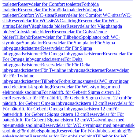
toaletter
Reservdelar för Comfort toaletter
Förhöjda
toaletter
Reservdelar för Förhöjda toaletter
Förlängda
toaletter
Comfort WC-sitsar
Reservdelar för Comfort WC-sitsar
WC-
sits
Reservdelar för WC-sits
WC-sittring
Reservdelar för WC-
sittring
Bidéer
Vägghängda bidéer
Reservdelar för Vägghängda
bidéer
Golvstående bidéer
Reservdelar för Golvstående
bidéer
Tillbehör
Reservdelar för Tillbehör
Spolplattor och WC-
styrningar
Spolplattor
Reservdelar för Spolplattor
För Sigma
inbyggnadscisterner
Reservdelar för För Sigma
inbyggnadscisterner
För Omega inbyggnadscisterner
Reservdelar för
För Omega inbyggnadscisterner
För Delta
inbyggnadscisterner
Reservdelar för För Delta
inbyggnadscisterner
För Twinline inbyggnadscisterner
Reservdelar
för För Twinline
inbyggnadscisterner
Tillbehör
Förbrukningsmaterial
WC-styrningar
med elektronisk spolning
Reservdelar för WC-styrningar med
elektronisk spolning
För nätdrift, för Geberit Sigma cistern 12
cm
Reservdelar för För nätdrift, för Geberit Sigma cistern 12 cm
För
nätdrift, för Geberit Omega inbyggnadscistern 12 cm
Reservdelar för
För nätdrift, för Geberit Omega inbyggnadscistern 12 cm
För
batteridrift, för Geberit Sigma cistern 12 cm
Reservdelar för För
batteridrift, för Geberit Sigma cistern 12 cm
WC-styrningar med
pneumatisk spolning
Reservdelar för WC-styrningar med pneumatisk
spolning
För dubbelspolning
Reservdelar för För dubbelspolning
För
enkelspolning
Reservdelar för För enkelspolning
Tillbehör för WC-