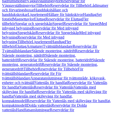
badrumsmöbler
Väggavställningsytor
Reservdelar för
Väggavställningsytor
Tillbehör
Reservdelar för Tillbehör
Lådinsatser
och förvaringsboxar
Handdukshållare och
handdukskrokar
Ljuselement
Hållare för bänkskivor
Handtag
Set
fotstöd
Magnettavlor
Eluttag
Reservdelar för Eluttag
Fler
tillbehör
Speglar och spegelskåp
Spegel
Reservdelar för Spegel
Med
inbyggd belysning
Reservdelar för Med inbyggd
belysning
Spegelskåp
Reservdelar för Spegelskåp
Med inbyggd
belysning
Reservdelar för Med inbyggd
belysning
Tillbehör
Ljuselement
Handtag
Fler
tillbehör
Eluttag
Armaturer
Tvättställsblandare
Reservdelar för
Tvättställsblandare
Stående montering, nätdrift
Reservdelar för
Stående montering, nätdrift
Stående montering,
batteridrift
Reservdelar för Stående montering, batteridrift
Stående
montering, generatordrift
Reservdelar för Stående montering,
generatordrift
Tillbehör
Reservdelar för Tillbehör
För
tvättställsblandare
Reservdelar för För
tvättställsblandare
Apparatanslutningar för tvättområde, köksvask,
enheter och tvättställ
Vattenlås för handfat
Reservdelar för Vattenlås
för handfat
Vattenlås
Reservdelar för Vattenlås
Vattenlås med
skiljevägg för handfat
Reservdelar för Vattenlås med skiljevägg för
handfat
Vattenlås med skiljevägg för handfat,
kompaktmodell
Reservdelar för Vattenlås med skiljevägg för handfat,
kompaktmodell
Dolda vattenlås
Reservdelar för Dolda
vattenlås
Handfatsanslutningar
Reservdelar för