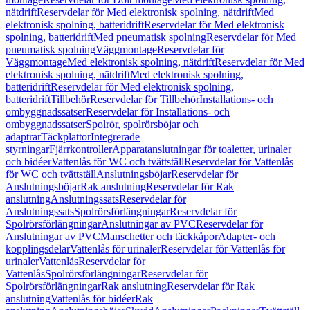
nätdrift
Reservdelar för Med elektronisk spolning, nätdrift
Med
elektronisk spolning, batteridrift
Reservdelar för Med elektronisk
spolning, batteridrift
Med pneumatisk spolning
Reservdelar för Med
pneumatisk spolning
Väggmontage
Reservdelar för
Väggmontage
Med elektronisk spolning, nätdrift
Reservdelar för Med
elektronisk spolning, nätdrift
Med elektronisk spolning,
batteridrift
Reservdelar för Med elektronisk spolning,
batteridrift
Tillbehör
Reservdelar för Tillbehör
Installations- och
ombyggnadssatser
Reservdelar för Installations- och
ombyggnadssatser
Spolrör, spolrörsböjar och
adaptrar
Täckplattor
Integrerade
styrningar
Fjärrkontroller
Apparatanslutningar för toaletter, urinaler
och bidéer
Vattenlås för WC och tvättställ
Reservdelar för Vattenlås
för WC och tvättställ
Anslutningsböjar
Reservdelar för
Anslutningsböjar
Rak anslutning
Reservdelar för Rak
anslutning
Anslutningssats
Reservdelar för
Anslutningssats
Spolrörsförlängningar
Reservdelar för
Spolrörsförlängningar
Anslutningar av PVC
Reservdelar för
Anslutningar av PVC
Manschetter och täckkåpor
Adapter- och
kopplingsdelar
Vattenlås för urinaler
Reservdelar för Vattenlås för
urinaler
Vattenlås
Reservdelar för
Vattenlås
Spolrörsförlängningar
Reservdelar för
Spolrörsförlängningar
Rak anslutning
Reservdelar för Rak
anslutning
Vattenlås för bidéer
Rak