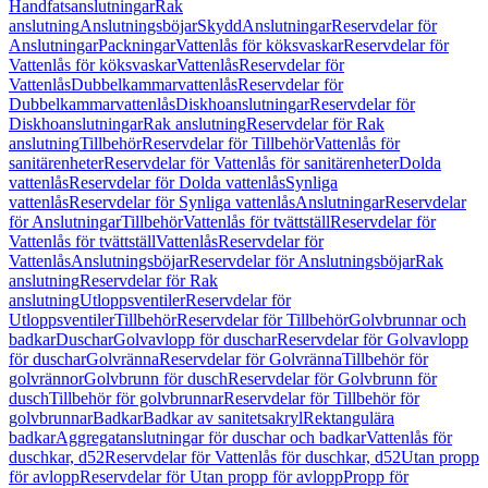
Handfatsanslutningar
Rak
anslutning
Anslutningsböjar
Skydd
Anslutningar
Reservdelar för
Anslutningar
Packningar
Vattenlås för köksvaskar
Reservdelar för
Vattenlås för köksvaskar
Vattenlås
Reservdelar för
Vattenlås
Dubbelkammarvattenlås
Reservdelar för
Dubbelkammarvattenlås
Diskhoanslutningar
Reservdelar för
Diskhoanslutningar
Rak anslutning
Reservdelar för Rak
anslutning
Tillbehör
Reservdelar för Tillbehör
Vattenlås för
sanitärenheter
Reservdelar för Vattenlås för sanitärenheter
Dolda
vattenlås
Reservdelar för Dolda vattenlås
Synliga
vattenlås
Reservdelar för Synliga vattenlås
Anslutningar
Reservdelar
för Anslutningar
Tillbehör
Vattenlås för tvättställ
Reservdelar för
Vattenlås för tvättställ
Vattenlås
Reservdelar för
Vattenlås
Anslutningsböjar
Reservdelar för Anslutningsböjar
Rak
anslutning
Reservdelar för Rak
anslutning
Utloppsventiler
Reservdelar för
Utloppsventiler
Tillbehör
Reservdelar för Tillbehör
Golvbrunnar och
badkar
Duschar
Golvavlopp för duschar
Reservdelar för Golvavlopp
för duschar
Golvränna
Reservdelar för Golvränna
Tillbehör för
golvrännor
Golvbrunn för dusch
Reservdelar för Golvbrunn för
dusch
Tillbehör för golvbrunnar
Reservdelar för Tillbehör för
golvbrunnar
Badkar
Badkar av sanitetsakryl
Rektangulära
badkar
Aggregatanslutningar för duschar och badkar
Vattenlås för
duschkar, d52
Reservdelar för Vattenlås för duschkar, d52
Utan propp
för avlopp
Reservdelar för Utan propp för avlopp
Propp för