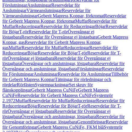
Förslutningar
Anslutningar
Reservdelar för
Anslutningar
Värmeanslutningar
Reservdelar för
Värmeanslutningar
Geberit Mapress Koppar, förkromat
Reservdelar
för Geberit Mapress Koppar, förkromat
Muffar
Reservdelar för
Muffar
Reduceringar
Reservdelar för Reduceringar
Böjar
Reservdelar
för Böjar
T-rör
Reservdelar för T-rör
Övergångar ej
löstagbara
Reservdelar för Övergångar ej löstagbara
Geberit Mapress
Koppar, gas
Reservdelar för Geberit Mapress Koppar,
gas
Muffar
Reservdelar för Muffar
Reduceringar
Reservdelar för
Reduceringar
Böjar
Reservdelar för Böjar
T-rör
Reservdelar för T-
rör
Övergångar ej löstagbara
Reservdelar för Övergångar ej
löstagbara
Övergångar och anslutningar, löstagbara
Reservdelar för
Övergångar och anslutningar, löstagbara
Förslutningar
Reservdelar
för Förslutningar
Anslutningar
Reservdelar för Anslutningar
Tillbehör
för Geberit Mapress Koppar
Tätningar för rörledningar och
rördelar
Rörfästen
Systempackningar
Set skruv för
flänskopplingar
Geberit Mapress CuNiFe
Geberit Mapress
CuNiFe
Reservdelar för Geberit Mapress CuNiFe
Systemrör
2.1972
Muffar
Reservdelar för Muffar
Reduceringar
Reservdelar för
Reduceringar
Böjar
Reservdelar för Böjar
T-rör
Reservdelar för T-
rör
Övergångar ej löstagbara
Reservdelar för Övergångar ej
löstagbara
Övergångar och anslutningar, löstagbara
Reservdelar för
Övergångar och anslutningar, löstagbara
Genomföringar
Reservdelar
för Genomföringar
Geberit Mapress CuNiFe, FKM blå
Systemrör