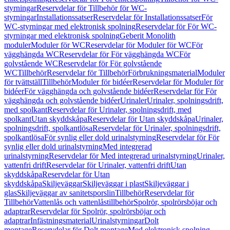
styrningar
Reservdelar för Tillbehör för WC-
styrningar
Installationssatser
Reservdelar för Installationssatser
För
WC-styrningar med elektronisk spolning
Reservdelar för För WC-
styrningar med elektronisk spolning
Geberit Monolith
moduler
Moduler för WC
Reservdelar för Moduler för WC
För
vägghängda WC
Reservdelar för För vägghängda WC
För
golvstående WC
Reservdelar för För golvstående
WC
Tillbehör
Reservdelar för Tillbehör
Förbrukningsmaterial
Moduler
för tvättställ
Tillbehör
Moduler för bidéer
Reservdelar för Moduler för
bidéer
För vägghängda och golvstående bidéer
Reservdelar för För
vägghängda och golvstående bidéer
Urinaler
Urinaler, spolningsdrift,
med spolkant
Reservdelar för Urinaler, spolningsdrift, med
spolkant
Utan skyddskåpa
Reservdelar för Utan skyddskåpa
Urinaler,
spolningsdrift, spolkantlösa
Reservdelar för Urinaler, spolningsdrift,
spolkantlösa
För synlig eller dold urinalstyrning
Reservdelar för För
synlig eller dold urinalstyrning
Med integrerad
urinalstyrning
Reservdelar för Med integrerad urinalstyrning
Urinaler,
vattenfri drift
Reservdelar för Urinaler, vattenfri drift
Utan
skyddskåpa
Reservdelar för Utan
skyddskåpa
Skiljeväggar
Skiljeväggar i plast
Skiljeväggar i
glas
Skiljeväggar av sanitetsporslin
Tillbehör
Reservdelar för
Tillbehör
Vattenlås och vattenlåstillbehör
Spolrör, spolrörsböjar och
adaptrar
Reservdelar för Spolrör, spolrörsböjar och
adaptrar
Infästningsmaterial
Urinalstyrningar
Dolt
montage
Reservdelar för Dolt montage
Med elektronisk spolning,