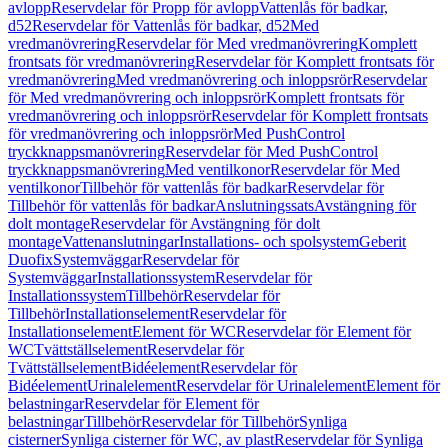
avlopp
Reservdelar för Propp för avlopp
Vattenlås för badkar,
d52
Reservdelar för Vattenlås för badkar, d52
Med
vredmanövrering
Reservdelar för Med vredmanövrering
Komplett
frontsats för vredmanövrering
Reservdelar för Komplett frontsats för
vredmanövrering
Med vredmanövrering och inloppsrör
Reservdelar
för Med vredmanövrering och inloppsrör
Komplett frontsats för
vredmanövrering och inloppsrör
Reservdelar för Komplett frontsats
för vredmanövrering och inloppsrör
Med PushControl
tryckknappsmanövrering
Reservdelar för Med PushControl
tryckknappsmanövrering
Med ventilkonor
Reservdelar för Med
ventilkonor
Tillbehör för vattenlås för badkar
Reservdelar för
Tillbehör för vattenlås för badkar
Anslutningssats
Avstängning för
dolt montage
Reservdelar för Avstängning för dolt
montage
Vattenanslutningar
Installations- och spolsystem
Geberit
Duofix
Systemväggar
Reservdelar för
Systemväggar
Installationssystem
Reservdelar för
Installationssystem
Tillbehör
Reservdelar för
Tillbehör
Installationselement
Reservdelar för
Installationselement
Element för WC
Reservdelar för Element för
WC
Tvättställselement
Reservdelar för
Tvättställselement
Bidéelement
Reservdelar för
Bidéelement
Urinalelement
Reservdelar för Urinalelement
Element för
belastningar
Reservdelar för Element för
belastningar
Tillbehör
Reservdelar för Tillbehör
Synliga
cisterner
Synliga cisterner för WC, av plast
Reservdelar för Synliga