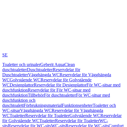
SE
Toaletter och urinaler
Geberit AquaClean
duschtoaletter
Duschtoaletter
Reservdelar för
Duschtoaletter
Vägghängda WC
Reservdelar för Vägghängda
WC
Golvstående WC
Reservdelar för Golvstående
WC
Designplattor
Reservdelar för Designplattor
För WC-sitsar med
duschfunktion
Reservdelar för För WC-sitsar med
duschfunktion
Tillbehör
För duschtoaletter
För WC-sitsar med
duschfunktion och
duschtoalett
Förbrukningsmaterial
Funktionsenheter
Toaletter och
WC-sitsar
Vägghängda WC
Reservdelar för Vägghängda
WC
Toaletter
Reservdelar för Toaletter
Golvstående WC
Reservdelar
för Golvstående WC
Toaletter
Reservdelar för Toaletter
WC-
sits
Reservdelar för WC-sits
WC-sits
Reservdelar för WC-sits
Comfort