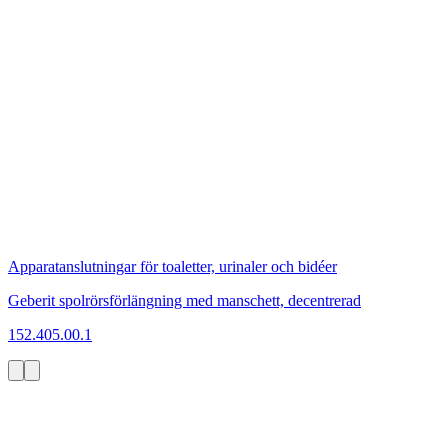
Apparatanslutningar för toaletter, urinaler och bidéer
Geberit spolrörsförlängning med manschett, decentrerad
152.405.00.1