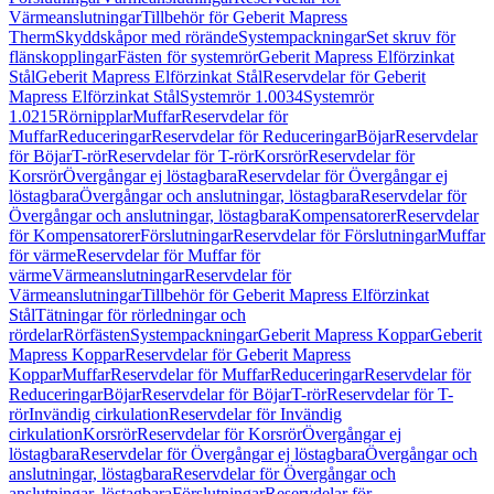
Värmeanslutningar
Tillbehör för Geberit Mapress
Therm
Skyddskåpor med rörände
Systempackningar
Set skruv för
flänskopplingar
Fästen för systemrör
Geberit Mapress Elförzinkat
Stål
Geberit Mapress Elförzinkat Stål
Reservdelar för Geberit
Mapress Elförzinkat Stål
Systemrör 1.0034
Systemrör
1.0215
Rörnipplar
Muffar
Reservdelar för
Muffar
Reduceringar
Reservdelar för Reduceringar
Böjar
Reservdelar
för Böjar
T-rör
Reservdelar för T-rör
Korsrör
Reservdelar för
Korsrör
Övergångar ej löstagbara
Reservdelar för Övergångar ej
löstagbara
Övergångar och anslutningar, löstagbara
Reservdelar för
Övergångar och anslutningar, löstagbara
Kompensatorer
Reservdelar
för Kompensatorer
Förslutningar
Reservdelar för Förslutningar
Muffar
för värme
Reservdelar för Muffar för
värme
Värmeanslutningar
Reservdelar för
Värmeanslutningar
Tillbehör för Geberit Mapress Elförzinkat
Stål
Tätningar för rörledningar och
rördelar
Rörfästen
Systempackningar
Geberit Mapress Koppar
Geberit
Mapress Koppar
Reservdelar för Geberit Mapress
Koppar
Muffar
Reservdelar för Muffar
Reduceringar
Reservdelar för
Reduceringar
Böjar
Reservdelar för Böjar
T-rör
Reservdelar för T-
rör
Invändig cirkulation
Reservdelar för Invändig
cirkulation
Korsrör
Reservdelar för Korsrör
Övergångar ej
löstagbara
Reservdelar för Övergångar ej löstagbara
Övergångar och
anslutningar, löstagbara
Reservdelar för Övergångar och
anslutningar, löstagbara
Förslutningar
Reservdelar för