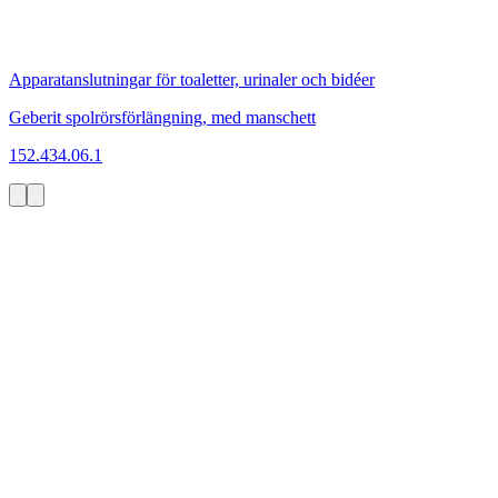
Apparatanslutningar för toaletter, urinaler och bidéer
Geberit spolrörsförlängning, med manschett
152.434.06.1