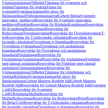
Värmeanslutningar
Tillbehör
Tätningar för systemrör och
rördelar
Tätningar för rördelar
Fästen för
systemrör
Systempackningar
Set skruv för
flänskopplingar
Förbrukningsmaterial
Geberit Mepla
Systemrör
tappvatten, multilayer
Reservdelar för Systemrör tappvatten,
multilayer
Rördelar
Reservdelar för Rördelar
Kopplingar
Reservdelar
för Kopplingar
Reduceringar
Reservdelar för
Reduceringar
Övergångsvinklar
Reservdelar för Övergångsvinklar
T-
rör
Reservdelar för T-rör
Invändig cirkulation
Reservdelar för
Invändig cirkulation
Övergångar ej löstagbara
Reservdelar för
Övergångar ej löstagbara
Övergångar och anslutningar,
löstagbara
Reservdelar för Övergångar och anslutningar,
löstagbara
Förslutningar
Reservdelar för
Förslutningar
Anslutningar
Reservdelar för Anslutningar
Fördelare
med gängad anslutning
Reservdelar för Fördelare med gängad
anslutning
Värmeanslutningar
Reservdelar för
Värmeanslutningar
Tillbehör
Tätningar för rörledningar och
rördelar
Rörfästen
Systempackningar
Set skruv för
flänskopplingar
Geberit Mapress Rostfritt Stål
Geberit Mapress
Rostfritt Stål
Reservdelar för Geberit Mapress Rostfritt Stål
Systemrör
1.4401
Reservdelar för Systemrör
1.4401
Rörnipplar
Muffar
Reservdelar för
Muffar
Reduceringar
Reservdelar för Reduceringar
Böjar
Reservdelar
för Böjar
T-rör
Reservdelar för T-rör
Invändig cirkulation
Reservdelar
för Invändig cirkulation
Övergångar ej löstagbara
Reservdelar för