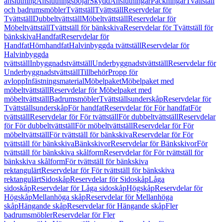
anslutning
Anslutningsböjar
Skydd
Anslutningar
Packningar
Tvättställ
och badrumsmöbler
Tvättställ
Tvättställ
Reservdelar för
Tvättställ
Dubbeltvättställ
Möbeltvättställ
Reservdelar för
Möbeltvättställ
Tvättställ för bänkskiva
Reservdelar för Tvättställ för
bänkskiva
Handfat
Reservdelar för
Handfat
Hörnhandfat
Halvinbyggda tvättställ
Reservdelar för
Halvinbyggda
tvättställ
Inbyggnadstvättställ
Underbyggnadstvättställ
Reservdelar för
Underbyggnadstvättställ
Tillbehör
Propp för
avlopp
Infästningsmaterial
Möbelpaket
Möbelpaket med
möbeltvättställ
Reservdelar för Möbelpaket med
möbeltvättställ
Badrumsmöbler
Tvättställsunderskåp
Reservdelar för
Tvättställsunderskåp
För handfat
Reservdelar för För handfat
För
tvättställ
Reservdelar för För tvättställ
För dubbeltvättställ
Reservdelar
för För dubbeltvättställ
För möbeltvättställ
Reservdelar för För
möbeltvättställ
För tvättställ för bänkskiva
Reservdelar för För
tvättställ för bänkskiva
Bänkskivor
Reservdelar för Bänkskivor
För
tvättställ för bänkskiva skålform
Reservdelar för För tvättställ för
bänkskiva skålform
För tvättställ för bänkskiva
rektangulärt
Reservdelar för För tvättställ för bänkskiva
rektangulärt
Sidoskåp
Reservdelar för Sidoskåp
Låga
sidoskåp
Reservdelar för Låga sidoskåp
Högskåp
Reservdelar för
Högskåp
Mellanhöga skåp
Reservdelar för Mellanhöga
skåp
Hängande skåp
Reservdelar för Hängande skåp
Fler
badrumsmöbler
Reservdelar för Fler