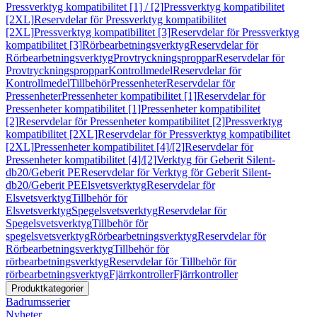
Pressverktyg kompatibilitet [1] / [2]
Pressverktyg kompatibilitet
[2XL]
Reservdelar för Pressverktyg kompatibilitet
[2XL]
Pressverktyg kompatibilitet [3]
Reservdelar för Pressverktyg
kompatibilitet [3]
Rörbearbetningsverktyg
Reservdelar för
Rörbearbetningsverktyg
Provtryckningsproppar
Reservdelar för
Provtryckningsproppar
Kontrollmedel
Reservdelar för
Kontrollmedel
Tillbehör
Pressenheter
Reservdelar för
Pressenheter
Pressenheter kompatibilitet [1]
Reservdelar för
Pressenheter kompatibilitet [1]
Pressenheter kompatibilitet
[2]
Reservdelar för Pressenheter kompatibilitet [2]
Pressverktyg
kompatibilitet [2XL]
Reservdelar för Pressverktyg kompatibilitet
[2XL]
Pressenheter kompatibilitet [4]/[2]
Reservdelar för
Pressenheter kompatibilitet [4]/[2]
Verktyg för Geberit Silent-
db20/Geberit PE
Reservdelar för Verktyg för Geberit Silent-
db20/Geberit PE
Elsvetsverktyg
Reservdelar för
Elsvetsverktyg
Tillbehör för
Elsvetsverktyg
Spegelsvetsverktyg
Reservdelar för
Spegelsvetsverktyg
Tillbehör för
spegelsvetsverktyg
Rörbearbetningsverktyg
Reservdelar för
Rörbearbetningsverktyg
Tillbehör för
rörbearbetningsverktyg
Reservdelar för Tillbehör för
rörbearbetningsverktyg
Fjärrkontroller
Fjärrkontroller
Produktkategorier
Badrumsserier
Nyheter