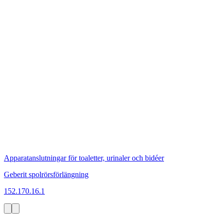
Apparatanslutningar för toaletter, urinaler och bidéer
Geberit spolrörsförlängning
152.170.16.1