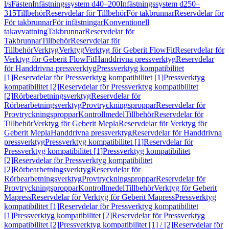
l/s
Fästen
Infästningssystem d40–200
Infästningssystem d250–
315
Tillbehör
Reservdelar för Tillbehör
För takbrunnar
Reservdelar för
För takbrunnar
För infästningar
Konventionell
takavvattning
Takbrunnar
Reservdelar för
Takbrunnar
Tillbehör
Reservdelar för
Tillbehör
Verktyg
Verktyg
Verktyg för Geberit FlowFit
Reservdelar för
Verktyg för Geberit FlowFit
Handdrivna pressverktyg
Reservdelar
för Handdrivna pressverktyg
Pressverktyg kompatibilitet
[1]
Reservdelar för Pressverktyg kompatibilitet [1]
Pressverktyg
kompatibilitet [2]
Reservdelar för Pressverktyg kompatibilitet
[2]
Rörbearbetningsverktyg
Reservdelar för
Rörbearbetningsverktyg
Provtryckningsproppar
Reservdelar för
Provtryckningsproppar
Kontrollmedel
Tillbehör
Reservdelar för
Tillbehör
Verktyg för Geberit Mepla
Reservdelar för Verktyg för
Geberit Mepla
Handdrivna pressverktyg
Reservdelar för Handdrivna
pressverktyg
Pressverktyg kompatibilitet [1]
Reservdelar för
Pressverktyg kompatibilitet [1]
Pressverktyg kompatibilitet
[2]
Reservdelar för Pressverktyg kompatibilitet
[2]
Rörbearbetningsverktyg
Reservdelar för
Rörbearbetningsverktyg
Provtryckningsproppar
Reservdelar för
Provtryckningsproppar
Kontrollmedel
Tillbehör
Verktyg för Geberit
Mapress
Reservdelar för Verktyg för Geberit Mapress
Pressverktyg
kompatibilitet [1]
Reservdelar för Pressverktyg kompatibilitet
[1]
Pressverktyg kompatibilitet [2]
Reservdelar för Pressverktyg
kompatibilitet [2]
Pressverktyg kompatibilitet [1] / [2]
Reservdelar för