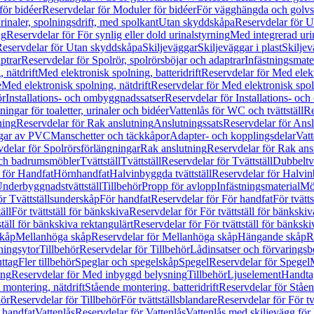
för bidéer
Reservdelar för Moduler för bidéer
För vägghängda och golvs
rinaler, spolningsdrift, med spolkant
Utan skyddskåpa
Reservdelar för 
ng
Reservdelar för För synlig eller dold urinalstyrning
Med integrerad uri
eservdelar för Utan skyddskåpa
Skiljeväggar
Skiljeväggar i plast
Skiljev
ptrar
Reservdelar för Spolrör, spolrörsböjar och adaptrar
Infästningsmate
 nätdrift
Med elektronisk spolning, batteridrift
Reservdelar för Med elektr
e
Med elektronisk spolning, nätdrift
Reservdelar för Med elektronisk spoln
ör
Installations- och ombyggnadssatser
Reservdelar för Installations- oc
ingar för toaletter, urinaler och bidéer
Vattenlås för WC och tvättställ
Re
ning
Reservdelar för Rak anslutning
Anslutningssats
Reservdelar för Ansl
ngar av PVC
Manschetter och täckkåpor
Adapter- och kopplingsdelar
Vatt
delar för Spolrörsförlängningar
Rak anslutning
Reservdelar för Rak ans
 och badrumsmöbler
Tvättställ
Tvättställ
Reservdelar för Tvättställ
Dubbeltvä
 för Handfat
Hörnhandfat
Halvinbyggda tvättställ
Reservdelar för Halvi
Underbyggnadstvättställ
Tillbehör
Propp för avlopp
Infästningsmaterial
Mö
ör Tvättställsunderskåp
För handfat
Reservdelar för För handfat
För tvätts
äll
För tvättställ för bänkskiva
Reservdelar för För tvättställ för bänkskiv
ställ för bänkskiva rektangulärt
Reservdelar för För tvättställ för bänkski
skåp
Mellanhöga skåp
Reservdelar för Mellanhöga skåp
Hängande skåp
R
ningsytor
Tillbehör
Reservdelar för Tillbehör
Lådinsatser och förvaringsb
uttag
Fler tillbehör
Speglar och spegelskåp
Spegel
Reservdelar för Spegel
ing
Reservdelar för Med inbyggd belysning
Tillbehör
Ljuselement
Handta
 montering, nätdrift
Stående montering, batteridrift
Reservdelar för Ståen
hör
Reservdelar för Tillbehör
För tvättställsblandare
Reservdelar för För tv
r handfat
Vattenlås
Reservdelar för Vattenlås
Vattenlås med skiljevägg för