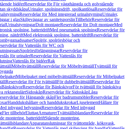
tående bidéer
Reservdelar för För vägghängda och golvstående
Utan skyddskåpa
Urinaler, spolningsdrift, spolkantlösa
Reservdelar för
nalstyrning
Reservdelar för Med integrerad urinalstyrning
Urinaler,
äggar i glas
Skiljeväggar av sanitetsporslin
Tillbehör
Reservdelar för
rial
Urinalstyrningar
Dolt montage
Reservdelar för Dolt montage
Med
onisk spolning, batteridrift
Med pneumatisk spolning
Reservdelar för
ing, nätdrift
Med elektronisk spolning, batteridrift
Reservdelar för
h ombyggnadssatser
Spolrör, spolrörsböjar och
servdelar för Vattenlås för WC och
utningssats
Spolrörsförlängningar
Reservdelar för
enlås för urinaler
Reservdelar för Vattenlås för
lutning
Vattenlås för bidéer
Rak
ttställ
Möbeltvättställ
Reservdelar för Möbeltvättställ
Tvättställ för
nbyggda
belpaket
Möbelpaket med möbeltvättställ
Reservdelar för Möbelpaket
täll
Reservdelar för För tvättställ
För dubbeltvättställ
Reservdelar för
a
Bänkskivor
Reservdelar för Bänkskivor
För tvättställ för bänkskiva
va rektangulärt
Sidoskåp
Reservdelar för Sidoskåp
Låga
eservdelar för Hängande skåp
Fler badrumsmöbler
Reservdelar för
oxar
Handdukshållare och handdukskrokar
Ljuselement
Hållare för
Med inbyggd belysning
Reservdelar för Med inbyggd
g
Fler tillbehör
Eluttag
Armaturer
Tvättställsblandare
Reservdelar för
de montering, batteridrift
Stående montering,
ättställsblandare
Apparatanslutningar för tvättområde, köksvask,
 handfat
Reservdelar för Vattenlås med skiljevägg för handfat
Vattenlås