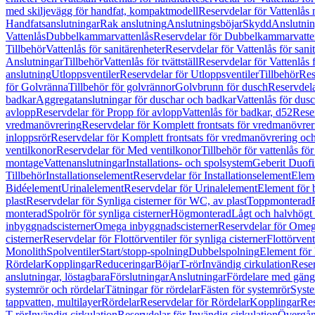
med skiljevägg för handfat, kompaktmodell
Reservdelar för Vattenlås
Handfatsanslutningar
Rak anslutning
Anslutningsböjar
Skydd
Anslutnin
Vattenlås
Dubbelkammarvattenlås
Reservdelar för Dubbelkammarvatte
Tillbehör
Vattenlås för sanitärenheter
Reservdelar för Vattenlås för sani
Anslutningar
Tillbehör
Vattenlås för tvättställ
Reservdelar för Vattenlås fö
anslutning
Utloppsventiler
Reservdelar för Utloppsventiler
Tillbehör
Res
för Golvränna
Tillbehör för golvrännor
Golvbrunn för dusch
Reservdela
badkar
Aggregatanslutningar för duschar och badkar
Vattenlås för dus
avlopp
Reservdelar för Propp för avlopp
Vattenlås för badkar, d52
Reser
vredmanövrering
Reservdelar för Komplett frontsats för vredmanövrer
inloppsrör
Reservdelar för Komplett frontsats för vredmanövrering och
ventilkonor
Reservdelar för Med ventilkonor
Tillbehör för vattenlås fö
montage
Vattenanslutningar
Installations- och spolsystem
Geberit Duof
Tillbehör
Installationselement
Reservdelar för Installationselement
Elem
Bidéelement
Urinalelement
Reservdelar för Urinalelement
Element för 
plast
Reservdelar för Synliga cisterner för WC, av plast
Toppmonterad
monterad
Spolrör för synliga cisterner
Högmonterad
Lågt och halvhögt
inbyggnadscisterner
Omega inbyggnadscisterner
Reservdelar för Omeg
cisterner
Reservdelar för Flottörventiler för synliga cisterner
Flottörvent
Monolith
Spolventiler
Start/stopp-spolning
Dubbelspolning
Element för 
Rördelar
Kopplingar
Reduceringar
Böjar
T-rör
Invändig cirkulation
Reser
anslutningar, löstagbara
Förslutningar
Anslutningar
Fördelare med gäng
systemrör och rördelar
Tätningar för rördelar
Fästen för systemrör
Syst
tappvatten, multilayer
Rördelar
Reservdelar för Rördelar
Kopplingar
Res
T-rör
Invändig cirkulation
Reservdelar för Invändig cirkulation
Övergång