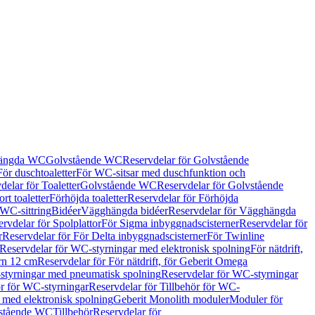
hängda WC
Golvstående WC
Reservdelar för Golvstående
För duschtoaletter
För WC-sitsar med duschfunktion och
delar för Toaletter
Golvstående WC
Reservdelar för Golvstående
rt toaletter
Förhöjda toaletter
Reservdelar för Förhöjda
 WC-sittring
Bidéer
Vägghängda bidéer
Reservdelar för Vägghängda
rvdelar för Spolplattor
För Sigma inbyggnadscisterner
Reservdelar för
r
Reservdelar för För Delta inbyggnadscisterner
För Twinline
Reservdelar för WC-styrningar med elektronisk spolning
För nätdrift,
ern 12 cm
Reservdelar för För nätdrift, för Geberit Omega
tyrningar med pneumatisk spolning
Reservdelar för WC-styrningar
ör för WC-styrningar
Reservdelar för Tillbehör för WC-
 med elektronisk spolning
Geberit Monolith moduler
Moduler för
vstående WC
Tillbehör
Reservdelar för