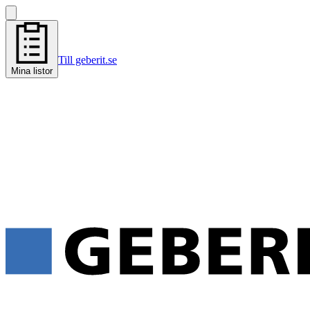
Till geberit.se
Mina listor