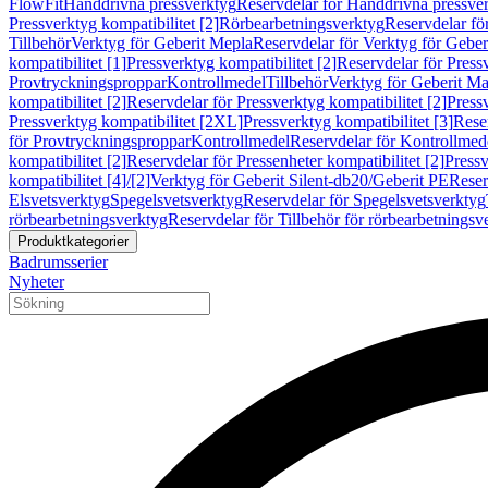
FlowFit
Handdrivna pressverktyg
Reservdelar för Handdrivna pressve
Pressverktyg kompatibilitet [2]
Rörbearbetningsverktyg
Reservdelar fö
Tillbehör
Verktyg för Geberit Mepla
Reservdelar för Verktyg för Geber
kompatibilitet [1]
Pressverktyg kompatibilitet [2]
Reservdelar för Pressv
Provtryckningsproppar
Kontrollmedel
Tillbehör
Verktyg för Geberit Ma
kompatibilitet [2]
Reservdelar för Pressverktyg kompatibilitet [2]
Pressv
Pressverktyg kompatibilitet [2XL]
Pressverktyg kompatibilitet [3]
Reser
för Provtryckningsproppar
Kontrollmedel
Reservdelar för Kontrollmed
kompatibilitet [2]
Reservdelar för Pressenheter kompatibilitet [2]
Pressv
kompatibilitet [4]/[2]
Verktyg för Geberit Silent-db20/Geberit PE
Reser
Elsvetsverktyg
Spegelsvetsverktyg
Reservdelar för Spegelsvetsverktyg
rörbearbetningsverktyg
Reservdelar för Tillbehör för rörbearbetningsv
Produktkategorier
Badrumsserier
Nyheter