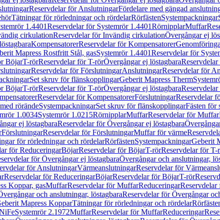
lutningar
Reservdelar för Anslutningar
Fördelare med gängad anslutnin
ehör
Tätningar för rörledningar och rördelar
Rörfästen
Systempackningar
stemrör 1.4401
Reservdelar för Systemrör 1.4401
Rörnipplar
Muffar
Rese
vändig cirkulation
Reservdelar för Invändig cirkulation
Övergångar ej lös
löstagbara
Kompensatorer
Reservdelar för Kompensatorer
Genomföringa
erit Mapress Rostfritt Stål, gas
Systemrör 1.4401
Reservdelar för Syste
ör Böjar
T-rör
Reservdelar för T-rör
Övergångar ej löstagbara
Reservdelar 
slutningar
Reservdelar för Förslutningar
Anslutningar
Reservdelar för An
ackningar
Set skruv för flänskopplingar
Geberit Mapress Therm
Systemr
ör Böjar
T-rör
Reservdelar för T-rör
Övergångar ej löstagbara
Reservdelar 
mpensatorer
Reservdelar för Kompensatorer
Förslutningar
Reservdelar fö
med rörände
Systempackningar
Set skruv för flänskopplingar
Fästen för
mrör 1.0034
Systemrör 1.0215
Rörnipplar
Muffar
Reservdelar för Muffar
ngar ej löstagbara
Reservdelar för Övergångar ej löstagbara
Övergångar 
r
Förslutningar
Reservdelar för Förslutningar
Muffar för värme
Reservdela
ingar för rörledningar och rördelar
Rörfästen
Systempackningar
Geberit 
ar för Reduceringar
Böjar
Reservdelar för Böjar
T-rör
Reservdelar för T-
servdelar för Övergångar ej löstagbara
Övergångar och anslutningar, lö
ervdelar för Anslutningar
Värmeanslutningar
Reservdelar för Värmeansl
ar
Reservdelar för Reduceringar
Böjar
Reservdelar för Böjar
T-rör
Reservde
ess Koppar, gas
Muffar
Reservdelar för Muffar
Reduceringar
Reservdelar 
Övergångar och anslutningar, löstagbara
Reservdelar för Övergångar och
 Geberit Mapress Koppar
Tätningar för rörledningar och rördelar
Rörfäste
uNiFe
Systemrör 2.1972
Muffar
Reservdelar för Muffar
Reduceringar
Rese