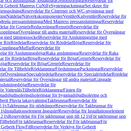
r och anslutningar, löstagbara
Genomföringar
Reservdelar för
för Geberit Mapress CuNiFe
Systempackningar
Set skruv för
ienspolning
Reservdelar för Cisterner och WC-styrningar med
ning
Nätdelar
Nätverkskomponenter
Ventiler
Kulventiler
Reservdelar för
Mepla pressanslutningar
Med Mapress pressanslutningar
Reservdelar
elar för Grenrör
Reduceringar
Rensrör
Reservdelar för
opplingar
Övergångar till andra material
Reservdelar för Övergångar
ng med tätningssockel
Reservdelar för Anslutningsring med
ör Rör
Rördelar
Reservdelar för Rördelar
Böjar
Reservdelar för
Kopplingar
Muffar
Reservdelar för
elar för Anslutningsböjar
Raka anslutningar
Reservdelar för Raka
ar för Rördelar
Böjar
Reservdelar för Böjar
Grenrör
Reservdelar för
öjar
Reservdelar för Böjar
Grenrör
Reservdelar för
lar för Tillbehör
Rörklammrar
Förslutningar
Packningar
Reservdelar
rör
Övergångar
Specialrördelar
Reservdelar för Specialrördelar
Rördelar
terial
Reservdelar för Övergångar till andra material
Gängade
slutningsböjar
Reservdelar för
ör Vattenlås
Tillbehör
Rörklammrar
Fästen för
gnadsljudisolering
Isoleringar för byggnadsljudisolering och
berit Pluvia takavvattning
Takbrunnar
Reservdelar för
 l/s
Takbrunnar för stödrännor
Reservdelar för Takbrunnar för
l/s
Installationselement ångspärr
Reservdelar för Installationselement
2 l/s
Reservdelar för För takbrunnar upp till 12 l/s
För takbrunnar upp
Tillbehör
För takbrunnar
Reservdelar för För takbrunnar
För
 Geberit FlowFit
Reservdelar för Verktyg för Geberit