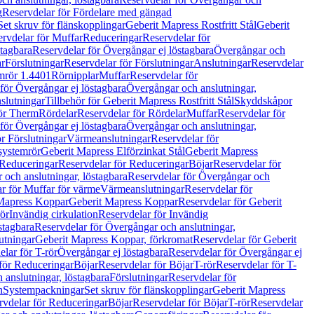
g
Reservdelar för Fördelare med gängad
Set skruv för flänskopplingar
Geberit Mapress Rostfritt Stål
Geberit
rvdelar för Muffar
Reduceringar
Reservdelar för
tagbara
Reservdelar för Övergångar ej löstagbara
Övergångar och
r
Förslutningar
Reservdelar för Förslutningar
Anslutningar
Reservdelar
mrör 1.4401
Rörnipplar
Muffar
Reservdelar för
för Övergångar ej löstagbara
Övergångar och anslutningar,
slutningar
Tillbehör för Geberit Mapress Rostfritt Stål
Skyddskåpor
ör Therm
Rördelar
Reservdelar för Rördelar
Muffar
Reservdelar för
för Övergångar ej löstagbara
Övergångar och anslutningar,
r Förslutningar
Värmeanslutningar
Reservdelar för
 systemrör
Geberit Mapress Elförzinkat Stål
Geberit Mapress
Reduceringar
Reservdelar för Reduceringar
Böjar
Reservdelar för
och anslutningar, löstagbara
Reservdelar för Övergångar och
r för Muffar för värme
Värmeanslutningar
Reservdelar för
Mapress Koppar
Geberit Mapress Koppar
Reservdelar för Geberit
rör
Invändig cirkulation
Reservdelar för Invändig
stagbara
Reservdelar för Övergångar och anslutningar,
utningar
Geberit Mapress Koppar, förkromat
Reservdelar för Geberit
lar för T-rör
Övergångar ej löstagbara
Reservdelar för Övergångar ej
för Reduceringar
Böjar
Reservdelar för Böjar
T-rör
Reservdelar för T-
 anslutningar, löstagbara
Förslutningar
Reservdelar för
n
Systempackningar
Set skruv för flänskopplingar
Geberit Mapress
rvdelar för Reduceringar
Böjar
Reservdelar för Böjar
T-rör
Reservdelar