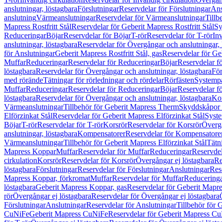
anslutningar, löstagbara
Förslutningar
Reservdelar för Förslutningar
Ans
anslutning
Värmeanslutningar
Reservdelar för Värmeanslutningar
Tillb
Mapress Rostfritt Stål
Reservdelar för Geberit Mapress Rostfritt Stål
Sy
Reduceringar
Böjar
Reservdelar för Böjar
T-rör
Reservdelar för T-rör
In
anslutningar, löstagbara
Reservdelar för Övergångar och anslutningar, 
för Anslutningar
Geberit Mapress Rostfritt Stål, gas
Reservdelar för Geb
Muffar
Reduceringar
Reservdelar för Reduceringar
Böjar
Reservdelar f
löstagbara
Reservdelar för Övergångar och anslutningar, löstagbara
För
med rörände
Tätningar för rörledningar och rördelar
Rörfästen
Systemp
Muffar
Reduceringar
Reservdelar för Reduceringar
Böjar
Reservdelar f
löstagbara
Reservdelar för Övergångar och anslutningar, löstagbara
Ko
Värmeanslutningar
Tillbehör för Geberit Mapress Therm
Skyddskåpor 
Elförzinkat Stål
Reservdelar för Geberit Mapress Elförzinkat Stål
Syste
Böjar
T-rör
Reservdelar för T-rör
Korsrör
Reservdelar för Korsrör
Övergå
anslutningar, löstagbara
Kompensatorer
Reservdelar för Kompensatore
Värmeanslutningar
Tillbehör för Geberit Mapress Elförzinkat Stål
Tätn
Mapress Koppar
Muffar
Reservdelar för Muffar
Reduceringar
Reservdel
cirkulation
Korsrör
Reservdelar för Korsrör
Övergångar ej löstagbara
Re
löstagbara
Förslutningar
Reservdelar för Förslutningar
Anslutningar
Res
Mapress Koppar, förkromat
Muffar
Reservdelar för Muffar
Reducering
löstagbara
Geberit Mapress Koppar, gas
Reservdelar för Geberit Mapr
rör
Övergångar ej löstagbara
Reservdelar för Övergångar ej löstagbara
Förslutningar
Anslutningar
Reservdelar för Anslutningar
Tillbehör för
CuNiFe
Geberit Mapress CuNiFe
Reservdelar för Geberit Mapress C