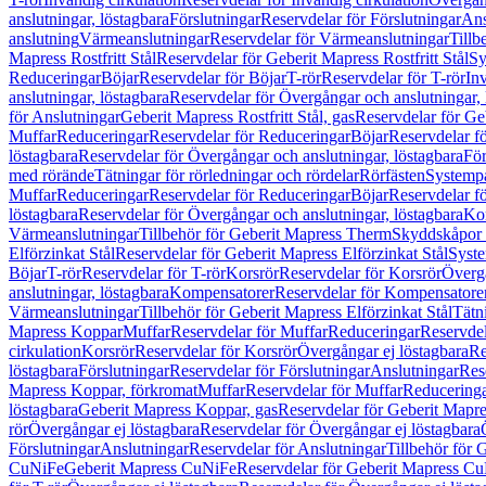
anslutningar, löstagbara
Förslutningar
Reservdelar för Förslutningar
Ans
anslutning
Värmeanslutningar
Reservdelar för Värmeanslutningar
Tillb
Mapress Rostfritt Stål
Reservdelar för Geberit Mapress Rostfritt Stål
Sy
Reduceringar
Böjar
Reservdelar för Böjar
T-rör
Reservdelar för T-rör
In
anslutningar, löstagbara
Reservdelar för Övergångar och anslutningar, 
för Anslutningar
Geberit Mapress Rostfritt Stål, gas
Reservdelar för Geb
Muffar
Reduceringar
Reservdelar för Reduceringar
Böjar
Reservdelar f
löstagbara
Reservdelar för Övergångar och anslutningar, löstagbara
För
med rörände
Tätningar för rörledningar och rördelar
Rörfästen
Systemp
Muffar
Reduceringar
Reservdelar för Reduceringar
Böjar
Reservdelar f
löstagbara
Reservdelar för Övergångar och anslutningar, löstagbara
Ko
Värmeanslutningar
Tillbehör för Geberit Mapress Therm
Skyddskåpor 
Elförzinkat Stål
Reservdelar för Geberit Mapress Elförzinkat Stål
Syste
Böjar
T-rör
Reservdelar för T-rör
Korsrör
Reservdelar för Korsrör
Övergå
anslutningar, löstagbara
Kompensatorer
Reservdelar för Kompensatore
Värmeanslutningar
Tillbehör för Geberit Mapress Elförzinkat Stål
Tätn
Mapress Koppar
Muffar
Reservdelar för Muffar
Reduceringar
Reservdel
cirkulation
Korsrör
Reservdelar för Korsrör
Övergångar ej löstagbara
Re
löstagbara
Förslutningar
Reservdelar för Förslutningar
Anslutningar
Res
Mapress Koppar, förkromat
Muffar
Reservdelar för Muffar
Reducering
löstagbara
Geberit Mapress Koppar, gas
Reservdelar för Geberit Mapr
rör
Övergångar ej löstagbara
Reservdelar för Övergångar ej löstagbara
Förslutningar
Anslutningar
Reservdelar för Anslutningar
Tillbehör för
CuNiFe
Geberit Mapress CuNiFe
Reservdelar för Geberit Mapress C