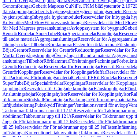
för T-rör
Övergångar ej löstagbara
Reservdelar för Övergångar ej lösta
Genomföringar
Geberit Mapress CuNiFe, FKM blå
Systemrör 2.1972
flänskopplingar
Geberits hygiensystem
Hygienspolningsenheter
Reserv
hygienspolning
Inbyggda hygienmoduler
Reservdelar för Inbyggda h
Kulventiler
Med FlowFit pressanslutningar
Reservdelar för Med FlowFi
för Med Mapress pressanslutningar
Avloppssystem för byggnad
Geberi
Rensrör
Rördelar SuperTube
Böjar
Specialrördelar
Kopplingar
Reservdel
till andra material
Aggregatanslutningar
Reservdelar för Aggregatanslu
tätningssockel
Tillbehör
Rörklammrar
Fästen för rörklammrar
Förslutnin
Böjar
Grenrör
Reservdelar för Grenrör
Reduceringar
Reservdelar för R
Muffar
Övergångskoppling
Övergångar till andra material
Aggregatansl
anslutningar
Tillbehör
Rörklammrar
Förslutningar
Packningar
Förbrukni
Grenrör
Reduceringar
Reservdelar för Reduceringar
Rensrör
Reservdela
Grenrör
Kopplingar
Reservdelar för Kopplingar
Muffar
Reservdelar för
för Packningar
Förbrukningsmaterial
Geberit PE
Rör
Rördelar
Reservdel
SuperTube
Böjar
Specialrördelar
Kopplingar
Reservdelar för Kopplinga
kopplingar
Reservdelar för Gängade kopplingar
Flänskopplingar
Fläns
Anslutningsböjar
Kopplingshylsor
Reservdelar för Kopplingshylsor
Rak
rörklammrar
Stödskal
Förslutningar
Packningar
Förbrukningsmaterial
Br
luftljudsisolering
Fuktskydd
Tätningar
Ventilationsventil för avlopp
Vent
Takbrunnar
Takbrunnar upp till 12 l/s
Reservdelar för Takbrunnar upp ti
stödrännor
Takbrunnar upp till 12 l/s
Reservdelar för Takbrunnar upp til
ångspärr
För takbrunnar upp till 12 l/s
Reservdelar för För takbrunnar up
till 25 l/s
Reservdelar för För takbrunnar upp till 25 l/s
Fästen
Infästnin
infästningar
Konventionell takavvattning
Takbrunnar
Reservdelar för T