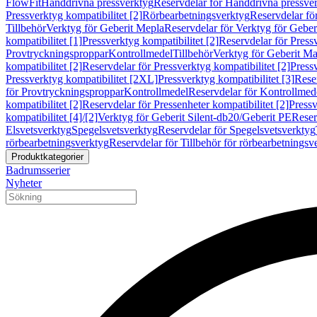
FlowFit
Handdrivna pressverktyg
Reservdelar för Handdrivna pressve
Pressverktyg kompatibilitet [2]
Rörbearbetningsverktyg
Reservdelar fö
Tillbehör
Verktyg för Geberit Mepla
Reservdelar för Verktyg för Geber
kompatibilitet [1]
Pressverktyg kompatibilitet [2]
Reservdelar för Pressv
Provtryckningsproppar
Kontrollmedel
Tillbehör
Verktyg för Geberit Ma
kompatibilitet [2]
Reservdelar för Pressverktyg kompatibilitet [2]
Pressv
Pressverktyg kompatibilitet [2XL]
Pressverktyg kompatibilitet [3]
Reser
för Provtryckningsproppar
Kontrollmedel
Reservdelar för Kontrollmed
kompatibilitet [2]
Reservdelar för Pressenheter kompatibilitet [2]
Pressv
kompatibilitet [4]/[2]
Verktyg för Geberit Silent-db20/Geberit PE
Reser
Elsvetsverktyg
Spegelsvetsverktyg
Reservdelar för Spegelsvetsverktyg
rörbearbetningsverktyg
Reservdelar för Tillbehör för rörbearbetningsv
Produktkategorier
Badrumsserier
Nyheter