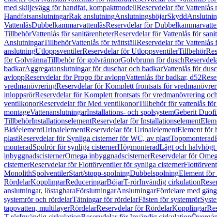
med skiljevägg för handfat, kompaktmodell
Reservdelar för Vattenlås
Handfatsanslutningar
Rak anslutning
Anslutningsböjar
Skydd
Anslutnin
Vattenlås
Dubbelkammarvattenlås
Reservdelar för Dubbelkammarvatte
Tillbehör
Vattenlås för sanitärenheter
Reservdelar för Vattenlås för sani
Anslutningar
Tillbehör
Vattenlås för tvättställ
Reservdelar för Vattenlås fö
anslutning
Utloppsventiler
Reservdelar för Utloppsventiler
Tillbehör
Res
för Golvränna
Tillbehör för golvrännor
Golvbrunn för dusch
Reservdela
badkar
Aggregatanslutningar för duschar och badkar
Vattenlås för dus
avlopp
Reservdelar för Propp för avlopp
Vattenlås för badkar, d52
Reser
vredmanövrering
Reservdelar för Komplett frontsats för vredmanövrer
inloppsrör
Reservdelar för Komplett frontsats för vredmanövrering och
ventilkonor
Reservdelar för Med ventilkonor
Tillbehör för vattenlås fö
montage
Vattenanslutningar
Installations- och spolsystem
Geberit Duof
Tillbehör
Installationselement
Reservdelar för Installationselement
Elem
Bidéelement
Urinalelement
Reservdelar för Urinalelement
Element för 
plast
Reservdelar för Synliga cisterner för WC, av plast
Toppmonterad
monterad
Spolrör för synliga cisterner
Högmonterad
Lågt och halvhögt
inbyggnadscisterner
Omega inbyggnadscisterner
Reservdelar för Omeg
cisterner
Reservdelar för Flottörventiler för synliga cisterner
Flottörvent
Monolith
Spolventiler
Start/stopp-spolning
Dubbelspolning
Element för 
Rördelar
Kopplingar
Reduceringar
Böjar
T-rör
Invändig cirkulation
Reser
anslutningar, löstagbara
Förslutningar
Anslutningar
Fördelare med gäng
systemrör och rördelar
Tätningar för rördelar
Fästen för systemrör
Syst
tappvatten, multilayer
Rördelar
Reservdelar för Rördelar
Kopplingar
Res
T-rör
Invändig cirkulation
Reservdelar för Invändig cirkulation
Övergång