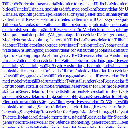
Tillbehör
Förbrukningsmaterial
Moduler för tvättställ
Tillbehör
Moduler 
bidéer
Urinaler
Urinaler, spolningsdrift, med spolkant
Reservdelar för U
Urinaler, spolningsdrift, spolkantlösa
För synlig eller dold urinalstyrni
vattenfri drift
Reservdelar för Urinaler, vattenfri drift
Utan skyddskåpa
R
Tillbehör
Vattenlås och vattenlåstillbehör
Spolrör, spolrörsböjar och ada
elektronisk spolning, nätdrift
Reservdelar för Med elektronisk spolning,
Med pneumatisk spolning
Väggmontage
Reservdelar för Väggmontag
Med elektronisk spolning, batteridrift
Tillbehör
Reservdelar för Tillbeh
adaptrar
Täckplattor
Integrerade styrningar
Fjärrkontroller
Apparatanslutn
tvättställ
Anslutningsböjar
Reservdelar för Anslutningsböjar
Rak anslut
Spolrörsförlängningar
Anslutningar av PVC
Reservdelar för Anslutni
urinaler
Vattenlås
Reservdelar för Vattenlås
Spolrörsförlängningar
Reserv
anslutning
Anslutningsböjar
Skydd
Anslutningar
Packningar
Tvättställ
bänkskiva
Reservdelar för Tvättställ för bänkskiva
Handfat
Reservdelar
tvättställ
Inbyggnadstvättställ
Underbyggnadstvättställ
Reservdelar för 
med möbeltvättställ
Badrumsmöbler
Tvättställsunderskåp
Reservdelar f
För dubbeltvättställ
För möbeltvättställ
Reservdelar för För möbeltvättst
skålform
Reservdelar för För tvättställ för bänkskiva skålform
För tvätt
sidoskåp
Reservdelar för Låga sidoskåp
Högskåp
Reservdelar för Hög
Fler badrumsmöbler
Väggavställningsytor
Reservdelar för Väggavställ
bänkskivor
Handtag
Set fotstöd
Magnettavlor
Eluttag
Reservdelar för El
belysning
Spegelskåp
Reservdelar för Spegelskåp
Med inbyggd belysn
Tvättställsblandare
Stående montering, nätdrift
Reservdelar för Stående
generatordrift
Reservdelar för Stående montering, generatordrift
Tillbe
enheter och tvättställ
Vattenlås för handfat
Reservdelar för Vattenlås fö