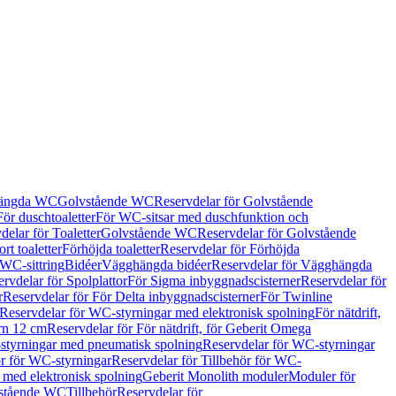
hängda WC
Golvstående WC
Reservdelar för Golvstående
För duschtoaletter
För WC-sitsar med duschfunktion och
delar för Toaletter
Golvstående WC
Reservdelar för Golvstående
rt toaletter
Förhöjda toaletter
Reservdelar för Förhöjda
 WC-sittring
Bidéer
Vägghängda bidéer
Reservdelar för Vägghängda
rvdelar för Spolplattor
För Sigma inbyggnadscisterner
Reservdelar för
r
Reservdelar för För Delta inbyggnadscisterner
För Twinline
Reservdelar för WC-styrningar med elektronisk spolning
För nätdrift,
ern 12 cm
Reservdelar för För nätdrift, för Geberit Omega
tyrningar med pneumatisk spolning
Reservdelar för WC-styrningar
ör för WC-styrningar
Reservdelar för Tillbehör för WC-
 med elektronisk spolning
Geberit Monolith moduler
Moduler för
vstående WC
Tillbehör
Reservdelar för