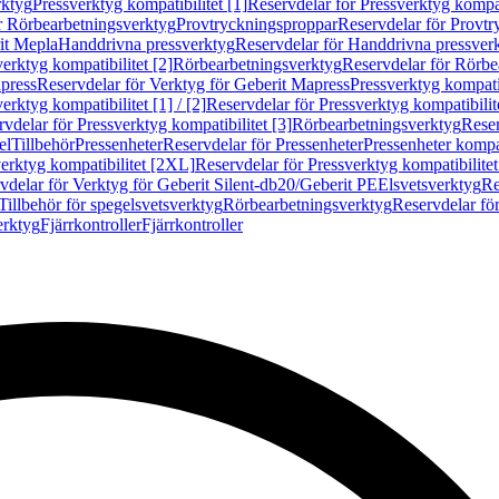
rktyg
Pressverktyg kompatibilitet [1]
Reservdelar för Pressverktyg kompati
r Rörbearbetningsverktyg
Provtryckningsproppar
Reservdelar för Provt
it Mepla
Handdrivna pressverktyg
Reservdelar för Handdrivna pressver
erktyg kompatibilitet [2]
Rörbearbetningsverktyg
Reservdelar för Rörbe
press
Reservdelar för Verktyg för Geberit Mapress
Pressverktyg kompatib
erktyg kompatibilitet [1] / [2]
Reservdelar för Pressverktyg kompatibilitet
vdelar för Pressverktyg kompatibilitet [3]
Rörbearbetningsverktyg
Reser
el
Tillbehör
Pressenheter
Reservdelar för Pressenheter
Pressenheter kompat
erktyg kompatibilitet [2XL]
Reservdelar för Pressverktyg kompatibilite
vdelar för Verktyg för Geberit Silent-db20/Geberit PE
Elsvetsverktyg
Re
Tillbehör för spegelsvetsverktyg
Rörbearbetningsverktyg
Reservdelar fö
erktyg
Fjärrkontroller
Fjärrkontroller