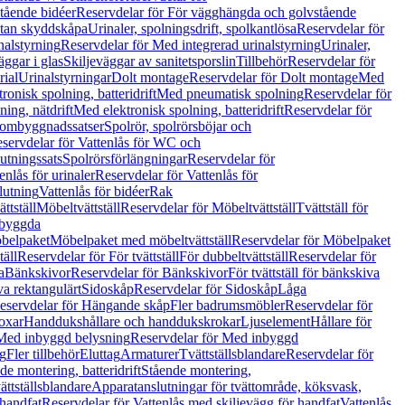
tående bidéer
Reservdelar för För vägghängda och golvstående
Utan skyddskåpa
Urinaler, spolningsdrift, spolkantlösa
Reservdelar för
nalstyrning
Reservdelar för Med integrerad urinalstyrning
Urinaler,
äggar i glas
Skiljeväggar av sanitetsporslin
Tillbehör
Reservdelar för
rial
Urinalstyrningar
Dolt montage
Reservdelar för Dolt montage
Med
onisk spolning, batteridrift
Med pneumatisk spolning
Reservdelar för
ing, nätdrift
Med elektronisk spolning, batteridrift
Reservdelar för
h ombyggnadssatser
Spolrör, spolrörsböjar och
servdelar för Vattenlås för WC och
utningssats
Spolrörsförlängningar
Reservdelar för
enlås för urinaler
Reservdelar för Vattenlås för
lutning
Vattenlås för bidéer
Rak
ttställ
Möbeltvättställ
Reservdelar för Möbeltvättställ
Tvättställ för
nbyggda
belpaket
Möbelpaket med möbeltvättställ
Reservdelar för Möbelpaket
täll
Reservdelar för För tvättställ
För dubbeltvättställ
Reservdelar för
a
Bänkskivor
Reservdelar för Bänkskivor
För tvättställ för bänkskiva
va rektangulärt
Sidoskåp
Reservdelar för Sidoskåp
Låga
eservdelar för Hängande skåp
Fler badrumsmöbler
Reservdelar för
oxar
Handdukshållare och handdukskrokar
Ljuselement
Hållare för
Med inbyggd belysning
Reservdelar för Med inbyggd
g
Fler tillbehör
Eluttag
Armaturer
Tvättställsblandare
Reservdelar för
de montering, batteridrift
Stående montering,
ättställsblandare
Apparatanslutningar för tvättområde, köksvask,
 handfat
Reservdelar för Vattenlås med skiljevägg för handfat
Vattenlås