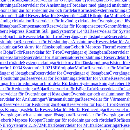
lutningar
Reservdelar för Anslutningar
Fördelare med gängad anslutnin
ehör
Tätningar för rörledningar och rördelar
Rörfästen
Systempackningar
stemrör 1.4401
Reservdelar för Systemrör 1.4401
Rörnipplar
Muffar
Rese
vändig cirkulation
Reservdelar för Invändig cirkulation
Övergångar ej lös
löstagbara
Kompensatorer
Reservdelar för Kompensatorer
Genomföringa
erit Mapress Rostfritt Stål, gas
Systemrör 1.4401
Reservdelar för Syste
ör Böjar
T-rör
Reservdelar för T-rör
Övergångar ej löstagbara
Reservdelar 
slutningar
Reservdelar för Förslutningar
Anslutningar
Reservdelar för An
ackningar
Set skruv för flänskopplingar
Geberit Mapress Therm
Systemr
ör Böjar
T-rör
Reservdelar för T-rör
Övergångar ej löstagbara
Reservdelar 
mpensatorer
Reservdelar för Kompensatorer
Förslutningar
Reservdelar fö
med rörände
Systempackningar
Set skruv för flänskopplingar
Fästen för
mrör 1.0034
Systemrör 1.0215
Rörnipplar
Muffar
Reservdelar för Muffar
ngar ej löstagbara
Reservdelar för Övergångar ej löstagbara
Övergångar 
r
Förslutningar
Reservdelar för Förslutningar
Muffar för värme
Reservdela
ingar för rörledningar och rördelar
Rörfästen
Systempackningar
Geberit 
ar för Reduceringar
Böjar
Reservdelar för Böjar
T-rör
Reservdelar för T-
servdelar för Övergångar ej löstagbara
Övergångar och anslutningar, lö
ervdelar för Anslutningar
Värmeanslutningar
Reservdelar för Värmeansl
ar
Reservdelar för Reduceringar
Böjar
Reservdelar för Böjar
T-rör
Reservde
ess Koppar, gas
Muffar
Reservdelar för Muffar
Reduceringar
Reservdelar 
Övergångar och anslutningar, löstagbara
Reservdelar för Övergångar och
 Geberit Mapress Koppar
Tätningar för rörledningar och rördelar
Rörfäste
uNiFe
Systemrör 2.1972
Muffar
Reservdelar för Muffar
Reduceringar
Rese