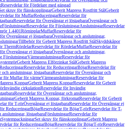
g
Reservdelar för Fördelare med gängad
Set skruv för flänskopplingar
Geberit Mapress Rostfritt Stål
Geberit
rvdelar för Muffar
Reduceringar
Reservdelar för
tagbara
Reservdelar för Övergångar ej löstagbara
Övergångar och
r
Förslutningar
Reservdelar för Förslutningar
Anslutningar
Reservdelar
mrör 1.4401
Rörnipplar
Muffar
Reservdelar för
för Övergångar ej löstagbara
Övergångar och anslutningar,
slutningar
Tillbehör för Geberit Mapress Rostfritt Stål
Skyddskåpor
ör Therm
Rördelar
Reservdelar för Rördelar
Muffar
Reservdelar för
för Övergångar ej löstagbara
Övergångar och anslutningar,
r Förslutningar
Värmeanslutningar
Reservdelar för
 systemrör
Geberit Mapress Elförzinkat Stål
Geberit Mapress
Reduceringar
Reservdelar för Reduceringar
Böjar
Reservdelar för
och anslutningar, löstagbara
Reservdelar för Övergångar och
r för Muffar för värme
Värmeanslutningar
Reservdelar för
Mapress Koppar
Geberit Mapress Koppar
Reservdelar för Geberit
rör
Invändig cirkulation
Reservdelar för Invändig
stagbara
Reservdelar för Övergångar och anslutningar,
utningar
Geberit Mapress Koppar, förkromat
Reservdelar för Geberit
lar för T-rör
Övergångar ej löstagbara
Reservdelar för Övergångar ej
för Reduceringar
Böjar
Reservdelar för Böjar
T-rör
Reservdelar för T-
 anslutningar, löstagbara
Förslutningar
Reservdelar för
n
Systempackningar
Set skruv för flänskopplingar
Geberit Mapress
rvdelar för Reduceringar
Böjar
Reservdelar för Böjar
T-rör
Reservdelar