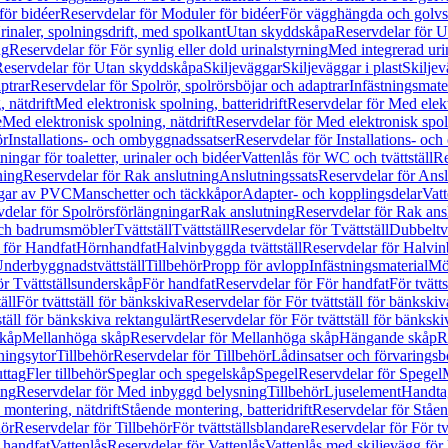
för bidéer
Reservdelar för Moduler för bidéer
För vägghängda och golvs
rinaler, spolningsdrift, med spolkant
Utan skyddskåpa
Reservdelar för 
ng
Reservdelar för För synlig eller dold urinalstyrning
Med integrerad uri
eservdelar för Utan skyddskåpa
Skiljeväggar
Skiljeväggar i plast
Skiljev
ptrar
Reservdelar för Spolrör, spolrörsböjar och adaptrar
Infästningsmate
 nätdrift
Med elektronisk spolning, batteridrift
Reservdelar för Med elektr
e
Med elektronisk spolning, nätdrift
Reservdelar för Med elektronisk spoln
ör
Installations- och ombyggnadssatser
Reservdelar för Installations- oc
ingar för toaletter, urinaler och bidéer
Vattenlås för WC och tvättställ
Re
ning
Reservdelar för Rak anslutning
Anslutningssats
Reservdelar för Ansl
ngar av PVC
Manschetter och täckkåpor
Adapter- och kopplingsdelar
Vatt
delar för Spolrörsförlängningar
Rak anslutning
Reservdelar för Rak ans
 och badrumsmöbler
Tvättställ
Tvättställ
Reservdelar för Tvättställ
Dubbeltvä
 för Handfat
Hörnhandfat
Halvinbyggda tvättställ
Reservdelar för Halvi
Underbyggnadstvättställ
Tillbehör
Propp för avlopp
Infästningsmaterial
Mö
ör Tvättställsunderskåp
För handfat
Reservdelar för För handfat
För tvätts
äll
För tvättställ för bänkskiva
Reservdelar för För tvättställ för bänkskiv
ställ för bänkskiva rektangulärt
Reservdelar för För tvättställ för bänkski
skåp
Mellanhöga skåp
Reservdelar för Mellanhöga skåp
Hängande skåp
R
ningsytor
Tillbehör
Reservdelar för Tillbehör
Lådinsatser och förvaringsb
uttag
Fler tillbehör
Speglar och spegelskåp
Spegel
Reservdelar för Spegel
ing
Reservdelar för Med inbyggd belysning
Tillbehör
Ljuselement
Handta
 montering, nätdrift
Stående montering, batteridrift
Reservdelar för Ståen
hör
Reservdelar för Tillbehör
För tvättställsblandare
Reservdelar för För tv
r handfat
Vattenlås
Reservdelar för Vattenlås
Vattenlås med skiljevägg för