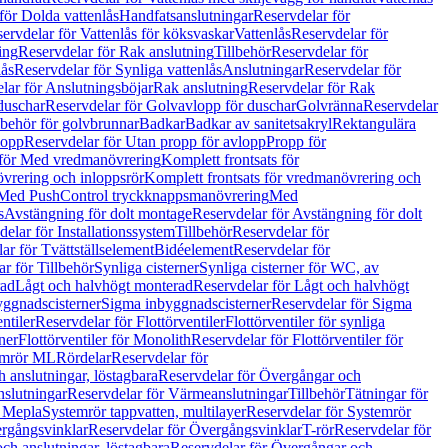
för Dolda vattenlås
Handfatsanslutningar
Reservdelar för
ervdelar för Vattenlås för köksvaskar
Vattenlås
Reservdelar för
ing
Reservdelar för Rak anslutning
Tillbehör
Reservdelar för
lås
Reservdelar för Synliga vattenlås
Anslutningar
Reservdelar för
lar för Anslutningsböjar
Rak anslutning
Reservdelar för Rak
duschar
Reservdelar för Golvavlopp för duschar
Golvränna
Reservdelar
lbehör för golvbrunnar
Badkar
Badkar av sanitetsakryl
Rektangulära
lopp
Reservdelar för Utan propp för avlopp
Propp för
 för Med vredmanövrering
Komplett frontsats för
vrering och inloppsrör
Komplett frontsats för vredmanövrering och
 Med PushControl tryckknappsmanövrering
Med
s
Avstängning för dolt montage
Reservdelar för Avstängning för dolt
elar för Installationssystem
Tillbehör
Reservdelar för
ar för Tvättställselement
Bidéelement
Reservdelar för
r för Tillbehör
Synliga cisterner
Synliga cisterner för WC, av
rad
Lågt och halvhögt monterad
Reservdelar för Lågt och halvhögt
yggnadscisterner
Sigma inbyggnadscisterner
Reservdelar för Sigma
ntiler
Reservdelar för Flottörventiler
Flottörventiler för synliga
ner
Flottörventiler för Monolith
Reservdelar för Flottörventiler för
emrör ML
Rördelar
Reservdelar för
 anslutningar, löstagbara
Reservdelar för Övergångar och
slutningar
Reservdelar för Värmeanslutningar
Tillbehör
Tätningar för
 Mepla
Systemrör tappvatten, multilayer
Reservdelar för Systemrör
rgångsvinklar
Reservdelar för Övergångsvinklar
T-rör
Reservdelar för
ch anslutningar, löstagbara
Reservdelar för Övergångar och