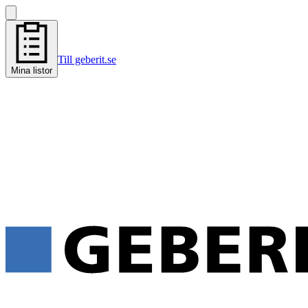
Till geberit.se
Mina listor