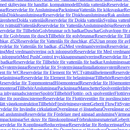
 med skiljevägg för handfat, kompaktmodell
Dolda vattenlås
Reservdelar 
gar
Reservdelar för Anslutningar
Packningar
Vattenlås för köksvaskar
Res
nlås
Diskhoanslutningar
Reservdelar för Diskhoanslutningar
Rak anslutn
tärenheter
Dolda vattenlås
Reservdelar för Dolda vattenlås
Synliga vatten
r tvättställ
Vattenlås
Reservdelar för Vattenlås
Anslutningsböjar
Reservde
ervdelar för Tillbehör
Golvbrunnar och badkar
Duschar
Golvavlopp för 
r för Golvbrunn för dusch
Tillbehör för golvbrunnar
Reservdelar för Til
chkar, d52
Reservdelar för Vattenlås för duschkar, d52
Utan propp för av
vdelar för Vattenlås för badkar, d52
Med vredmanövrering
Reservdelar
ing
Med vredmanövrering och inloppsrör
Reservdelar för Med vredmanö
 inloppsrör
Med PushControl tryckknappsmanövrering
Reservdelar för
r badkar
Reservdelar för Tillbehör för vattenlås för badkar
Anslutningssat
ix
Systemväggar
Reservdelar för Systemväggar
Installationssystem
Reservd
ent för WC
Reservdelar för Element för WC
Tvättställselement
Reservdel
belastningar
Reservdelar för Element för belastningar
Tillbehör
Reservdela
Reservdelar för Toppmonterad
Högmonterad
Reservdelar för Högmonte
 monterad
Tillbehör
Anslutningar
Packningar
Manschetter
Spolventiler
Inb
a inbyggnadscisterner
Spolrör
Tillbehör
Flottör- och spolventiler
Flottörve
iler för porslinscisterner
Reservdelar för Flottörventiler för porslinscister
lätt väggkonstruktion
Tillbehör
Försörjningssystem
Geberit FlowFit
Syst
vdelar för Invändig cirkulation
Övergångar ej löstagbara
Övergångar och
ad anslutning
Reservdelar för Fördelare med gängad anslutning
Värmean
empackningar
Set skruv för flänskopplingar
Förbrukningsmaterial
Geberit
ervdelar för Kopplingar
Reduceringar
Reservdelar för Reduceringar
Öve
ar ej löstagbara
Reservdelar för Övergångar ej löstagbara
Övergångar o