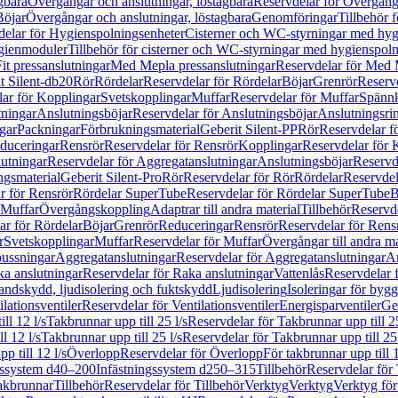
gbara
Övergångar och anslutningar, löstagbara
Reservdelar för Övergånga
Böjar
Övergångar och anslutningar, löstagbara
Genomföringar
Tillbehör 
delar för Hygienspolningsenheter
Cisterner och WC-styrningar med hyg
ygienmoduler
Tillbehör för cisterner och WC-styrningar med hygienspol
t pressanslutningar
Med Mepla pressanslutningar
Reservdelar för Med 
t Silent-db20
Rör
Rördelar
Reservdelar för Rördelar
Böjar
Grenrör
Reservd
ar för Kopplingar
Svetskopplingar
Muffar
Reservdelar för Muffar
Spännk
tningar
Anslutningsböjar
Reservdelar för Anslutningsböjar
Anslutningsri
gar
Packningar
Förbrukningsmaterial
Geberit Silent-PP
Rör
Reservdelar f
educeringar
Rensrör
Reservdelar för Rensrör
Kopplingar
Reservdelar för 
utningar
Reservdelar för Aggregatanslutningar
Anslutningsböjar
Reservd
ngsmaterial
Geberit Silent-Pro
Rör
Reservdelar för Rör
Rördelar
Reservdel
r för Rensrör
Rördelar SuperTube
Reservdelar för Rördelar SuperTube
B
 Muffar
Övergångskoppling
Adaptrar till andra material
Tillbehör
Reservde
ar för Rördelar
Böjar
Grenrör
Reduceringar
Rensrör
Reservdelar för Rens
r
Svetskopplingar
Muffar
Reservdelar för Muffar
Övergångar till andra ma
bussningar
Aggregatanslutningar
Reservdelar för Aggregatanslutningar
An
a anslutningar
Reservdelar för Raka anslutningar
Vattenlås
Reservdelar f
andskydd, ljudisolering och fuktskydd
Ljudisolering
Isoleringar för byg
ilationsventiler
Reservdelar för Ventilationsventiler
Energisparventiler
Ge
ll 12 l/s
Takbrunnar upp till 25 l/s
Reservdelar för Takbrunnar upp till 25
l 12 l/s
Takbrunnar upp till 25 l/s
Reservdelar för Takbrunnar upp till 25 
p till 12 l/s
Överlopp
Reservdelar för Överlopp
För takbrunnar upp till 1
gssystem d40–200
Infästningssystem d250–315
Tillbehör
Reservdelar för 
akbrunnar
Tillbehör
Reservdelar för Tillbehör
Verktyg
Verktyg
Verktyg för