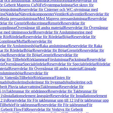
r och anslutningar, löstagbara
Genomföringar
Reservdelar för
för Geberit Mapress CuNiFe
Systempackningar
Set skruv för
ienspolning
Reservdelar för Cisterner och WC-styrningar med
ning
Nätdelar
Nätverkskomponenter
Ventiler
Kulventiler
Reservdelar för
Mepla pressanslutningar
Med Mapress pressanslutningar
Reservdelar
elar för Grenrör
Reduceringar
Rensrör
Reservdelar för
opplingar
Övergångar till andra material
Reservdelar för Övergångar
ng med tätningssockel
Reservdelar för Anslutningsring med
ör Rör
Rördelar
Reservdelar för Rördelar
Böjar
Reservdelar för
Kopplingar
Muffar
Reservdelar för
elar för Anslutningsböjar
Raka anslutningar
Reservdelar för Raka
ar för Rördelar
Böjar
Reservdelar för Böjar
Grenrör
Reservdelar för
öjar
Reservdelar för Böjar
Grenrör
Reservdelar för
lar för Tillbehör
Rörklammrar
Förslutningar
Packningar
Reservdelar
rör
Övergångar
Specialrördelar
Reservdelar för Specialrördelar
Rördelar
terial
Reservdelar för Övergångar till andra material
Gängade
slutningsböjar
Reservdelar för
ör Vattenlås
Tillbehör
Rörklammrar
Fästen för
gnadsljudisolering
Isoleringar för byggnadsljudisolering och
berit Pluvia takavvattning
Takbrunnar
Reservdelar för
 l/s
Takbrunnar för stödrännor
Reservdelar för Takbrunnar för
l/s
Installationselement ångspärr
Reservdelar för Installationselement
2 l/s
Reservdelar för För takbrunnar upp till 12 l/s
För takbrunnar upp
Tillbehör
För takbrunnar
Reservdelar för För takbrunnar
För
 Geberit FlowFit
Reservdelar för Verktyg för Geberit