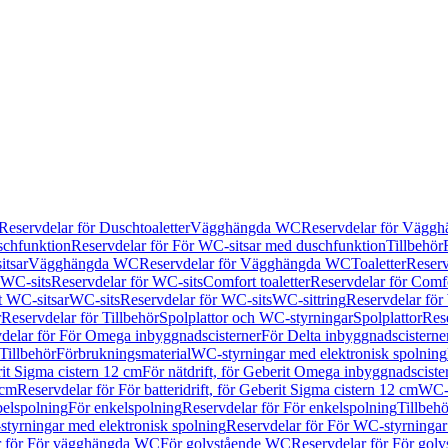
Reservdelar för Duschtoaletter
Vägghängda WC
Reservdelar för Vägg
schfunktion
Reservdelar för För WC-sitsar med duschfunktion
Tillbehör
itsar
Vägghängda WC
Reservdelar för Vägghängda WC
Toaletter
Reserv
WC-sits
Reservdelar för WC-sits
Comfort toaletter
Reservdelar för Comfo
t WC-sitsar
WC-sits
Reservdelar för WC-sits
WC-sittring
Reservdelar för
r
Reservdelar för Tillbehör
Spolplattor och WC-styrningar
Spolplattor
Rese
delar för För Omega inbyggnadscisterner
För Delta inbyggnadscisterne
Tillbehör
Förbrukningsmaterial
WC-styrningar med elektronisk spolning
rit Sigma cistern 12 cm
För nätdrift, för Geberit Omega inbyggnadscist
 cm
Reservdelar för För batteridrift, för Geberit Sigma cistern 12 cm
WC-s
belspolning
För enkelspolning
Reservdelar för För enkelspolning
Tillbeh
tyrningar med elektronisk spolning
Reservdelar för För WC-styrningar
r för För vägghängda WC
För golvstående WC
Reservdelar för För gol