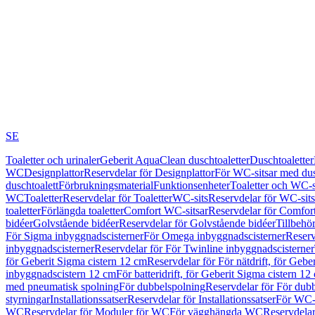
SE
Toaletter och urinaler
Geberit AquaClean duschtoaletter
Duschtoaletter
WC
Designplattor
Reservdelar för Designplattor
För WC-sitsar med du
duschtoalett
Förbrukningsmaterial
Funktionsenheter
Toaletter och WC-s
WC
Toaletter
Reservdelar för Toaletter
WC-sits
Reservdelar för WC-sits
toaletter
Förlängda toaletter
Comfort WC-sitsar
Reservdelar för Comfor
bidéer
Golvstående bidéer
Reservdelar för Golvstående bidéer
Tillbehö
För Sigma inbyggnadscisterner
För Omega inbyggnadscisterner
Reserv
inbyggnadscisterner
Reservdelar för För Twinline inbyggnadscisterner
för Geberit Sigma cistern 12 cm
Reservdelar för För nätdrift, för Gebe
inbyggnadscistern 12 cm
För batteridrift, för Geberit Sigma cistern 12
med pneumatisk spolning
För dubbelspolning
Reservdelar för För dub
styrningar
Installationssatser
Reservdelar för Installationssatser
För WC-s
WC
Reservdelar för Moduler för WC
För vägghängda WC
Reservdela