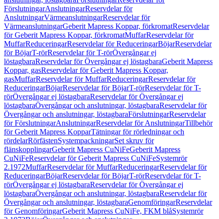
Förslutningar
Anslutningar
Reservdelar för
Anslutningar
Värmeanslutningar
Reservdelar för
Värmeanslutningar
Geberit Mapress Koppar, förkromat
Reservdelar
för Geberit Mapress Koppar, förkromat
Muffar
Reservdelar för
Muffar
Reduceringar
Reservdelar för Reduceringar
Böjar
Reservdelar
för Böjar
T-rör
Reservdelar för T-rör
Övergångar ej
löstagbara
Reservdelar för Övergångar ej löstagbara
Geberit Mapress
Koppar, gas
Reservdelar för Geberit Mapress Koppar,
gas
Muffar
Reservdelar för Muffar
Reduceringar
Reservdelar för
Reduceringar
Böjar
Reservdelar för Böjar
T-rör
Reservdelar för T-
rör
Övergångar ej löstagbara
Reservdelar för Övergångar ej
löstagbara
Övergångar och anslutningar, löstagbara
Reservdelar för
Övergångar och anslutningar, löstagbara
Förslutningar
Reservdelar
för Förslutningar
Anslutningar
Reservdelar för Anslutningar
Tillbehör
för Geberit Mapress Koppar
Tätningar för rörledningar och
rördelar
Rörfästen
Systempackningar
Set skruv för
flänskopplingar
Geberit Mapress CuNiFe
Geberit Mapress
CuNiFe
Reservdelar för Geberit Mapress CuNiFe
Systemrör
2.1972
Muffar
Reservdelar för Muffar
Reduceringar
Reservdelar för
Reduceringar
Böjar
Reservdelar för Böjar
T-rör
Reservdelar för T-
rör
Övergångar ej löstagbara
Reservdelar för Övergångar ej
löstagbara
Övergångar och anslutningar, löstagbara
Reservdelar för
Övergångar och anslutningar, löstagbara
Genomföringar
Reservdelar
för Genomföringar
Geberit Mapress CuNiFe, FKM blå
Systemrör