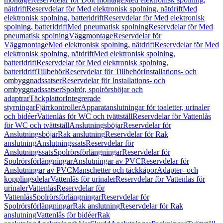
nätdrift
Reservdelar för Med elektronisk spolning, nätdrift
Med
elektronisk spolning, batteridrift
Reservdelar för Med elektronisk
spolning, batteridrift
Med pneumatisk spolning
Reservdelar för Med
pneumatisk spolning
Väggmontage
Reservdelar för
Väggmontage
Med elektronisk spolning, nätdrift
Reservdelar för Med
elektronisk spolning, nätdrift
Med elektronisk spolning,
batteridrift
Reservdelar för Med elektronisk spolning,
batteridrift
Tillbehör
Reservdelar för Tillbehör
Installations- och
ombyggnadssatser
Reservdelar för Installations- och
ombyggnadssatser
Spolrör, spolrörsböjar och
adaptrar
Täckplattor
Integrerade
styrningar
Fjärrkontroller
Apparatanslutningar för toaletter, urinaler
och bidéer
Vattenlås för WC och tvättställ
Reservdelar för Vattenlås
för WC och tvättställ
Anslutningsböjar
Reservdelar för
Anslutningsböjar
Rak anslutning
Reservdelar för Rak
anslutning
Anslutningssats
Reservdelar för
Anslutningssats
Spolrörsförlängningar
Reservdelar för
Spolrörsförlängningar
Anslutningar av PVC
Reservdelar för
Anslutningar av PVC
Manschetter och täckkåpor
Adapter- och
kopplingsdelar
Vattenlås för urinaler
Reservdelar för Vattenlås för
urinaler
Vattenlås
Reservdelar för
Vattenlås
Spolrörsförlängningar
Reservdelar för
Spolrörsförlängningar
Rak anslutning
Reservdelar för Rak
anslutning
Vattenlås för bidéer
Rak