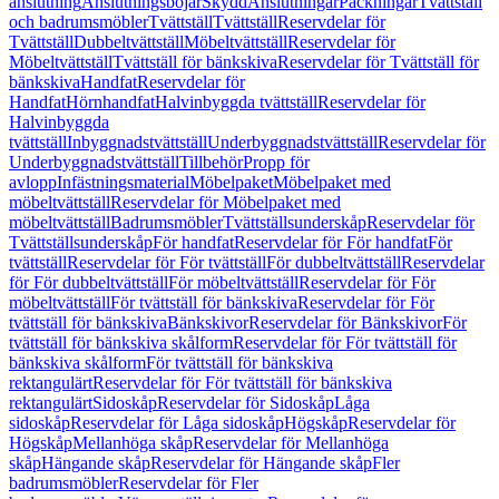
anslutning
Anslutningsböjar
Skydd
Anslutningar
Packningar
Tvättställ
och badrumsmöbler
Tvättställ
Tvättställ
Reservdelar för
Tvättställ
Dubbeltvättställ
Möbeltvättställ
Reservdelar för
Möbeltvättställ
Tvättställ för bänkskiva
Reservdelar för Tvättställ för
bänkskiva
Handfat
Reservdelar för
Handfat
Hörnhandfat
Halvinbyggda tvättställ
Reservdelar för
Halvinbyggda
tvättställ
Inbyggnadstvättställ
Underbyggnadstvättställ
Reservdelar för
Underbyggnadstvättställ
Tillbehör
Propp för
avlopp
Infästningsmaterial
Möbelpaket
Möbelpaket med
möbeltvättställ
Reservdelar för Möbelpaket med
möbeltvättställ
Badrumsmöbler
Tvättställsunderskåp
Reservdelar för
Tvättställsunderskåp
För handfat
Reservdelar för För handfat
För
tvättställ
Reservdelar för För tvättställ
För dubbeltvättställ
Reservdelar
för För dubbeltvättställ
För möbeltvättställ
Reservdelar för För
möbeltvättställ
För tvättställ för bänkskiva
Reservdelar för För
tvättställ för bänkskiva
Bänkskivor
Reservdelar för Bänkskivor
För
tvättställ för bänkskiva skålform
Reservdelar för För tvättställ för
bänkskiva skålform
För tvättställ för bänkskiva
rektangulärt
Reservdelar för För tvättställ för bänkskiva
rektangulärt
Sidoskåp
Reservdelar för Sidoskåp
Låga
sidoskåp
Reservdelar för Låga sidoskåp
Högskåp
Reservdelar för
Högskåp
Mellanhöga skåp
Reservdelar för Mellanhöga
skåp
Hängande skåp
Reservdelar för Hängande skåp
Fler
badrumsmöbler
Reservdelar för Fler