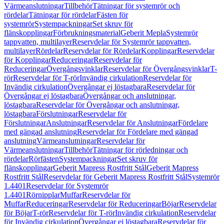
Värmeanslutningar
Tillbehör
Tätningar för systemrör och
rördelar
Tätningar för rördelar
Fästen för
systemrör
Systempackningar
Set skruv för
flänskopplingar
Förbrukningsmaterial
Geberit Mepla
Systemrör
tappvatten, multilayer
Reservdelar för Systemrör tappvatten,
multilayer
Rördelar
Reservdelar för Rördelar
Kopplingar
Reservdelar
för Kopplingar
Reduceringar
Reservdelar för
Reduceringar
Övergångsvinklar
Reservdelar för Övergångsvinklar
T-
rör
Reservdelar för T-rör
Invändig cirkulation
Reservdelar för
Invändig cirkulation
Övergångar ej löstagbara
Reservdelar för
Övergångar ej löstagbara
Övergångar och anslutningar,
löstagbara
Reservdelar för Övergångar och anslutningar,
löstagbara
Förslutningar
Reservdelar för
Förslutningar
Anslutningar
Reservdelar för Anslutningar
Fördelare
med gängad anslutning
Reservdelar för Fördelare med gängad
anslutning
Värmeanslutningar
Reservdelar för
Värmeanslutningar
Tillbehör
Tätningar för rörledningar och
rördelar
Rörfästen
Systempackningar
Set skruv för
flänskopplingar
Geberit Mapress Rostfritt Stål
Geberit Mapress
Rostfritt Stål
Reservdelar för Geberit Mapress Rostfritt Stål
Systemrör
1.4401
Reservdelar för Systemrör
1.4401
Rörnipplar
Muffar
Reservdelar för
Muffar
Reduceringar
Reservdelar för Reduceringar
Böjar
Reservdelar
för Böjar
T-rör
Reservdelar för T-rör
Invändig cirkulation
Reservdelar
för Invändig cirkulation
Övergångar ej löstagbara
Reservdelar för