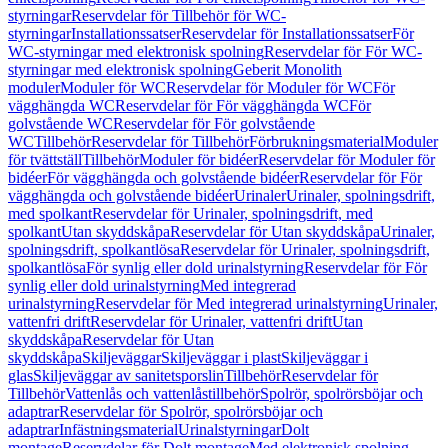
styrningar
Reservdelar för Tillbehör för WC-
styrningar
Installationssatser
Reservdelar för Installationssatser
För
WC-styrningar med elektronisk spolning
Reservdelar för För WC-
styrningar med elektronisk spolning
Geberit Monolith
moduler
Moduler för WC
Reservdelar för Moduler för WC
För
vägghängda WC
Reservdelar för För vägghängda WC
För
golvstående WC
Reservdelar för För golvstående
WC
Tillbehör
Reservdelar för Tillbehör
Förbrukningsmaterial
Moduler
för tvättställ
Tillbehör
Moduler för bidéer
Reservdelar för Moduler för
bidéer
För vägghängda och golvstående bidéer
Reservdelar för För
vägghängda och golvstående bidéer
Urinaler
Urinaler, spolningsdrift,
med spolkant
Reservdelar för Urinaler, spolningsdrift, med
spolkant
Utan skyddskåpa
Reservdelar för Utan skyddskåpa
Urinaler,
spolningsdrift, spolkantlösa
Reservdelar för Urinaler, spolningsdrift,
spolkantlösa
För synlig eller dold urinalstyrning
Reservdelar för För
synlig eller dold urinalstyrning
Med integrerad
urinalstyrning
Reservdelar för Med integrerad urinalstyrning
Urinaler,
vattenfri drift
Reservdelar för Urinaler, vattenfri drift
Utan
skyddskåpa
Reservdelar för Utan
skyddskåpa
Skiljeväggar
Skiljeväggar i plast
Skiljeväggar i
glas
Skiljeväggar av sanitetsporslin
Tillbehör
Reservdelar för
Tillbehör
Vattenlås och vattenlåstillbehör
Spolrör, spolrörsböjar och
adaptrar
Reservdelar för Spolrör, spolrörsböjar och
adaptrar
Infästningsmaterial
Urinalstyrningar
Dolt
montage
Reservdelar för Dolt montage
Med elektronisk spolning,