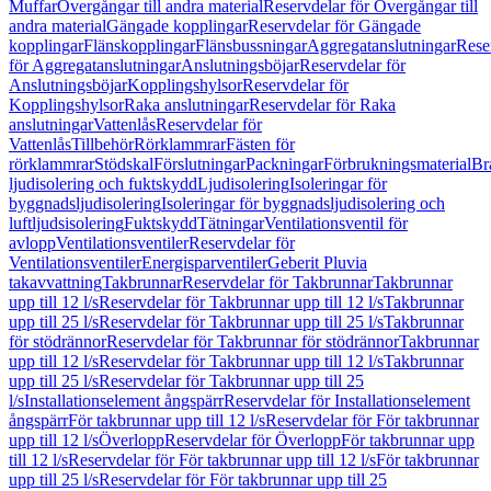
Muffar
Övergångar till andra material
Reservdelar för Övergångar till
andra material
Gängade kopplingar
Reservdelar för Gängade
kopplingar
Flänskopplingar
Flänsbussningar
Aggregatanslutningar
Rese
för Aggregatanslutningar
Anslutningsböjar
Reservdelar för
Anslutningsböjar
Kopplingshylsor
Reservdelar för
Kopplingshylsor
Raka anslutningar
Reservdelar för Raka
anslutningar
Vattenlås
Reservdelar för
Vattenlås
Tillbehör
Rörklammrar
Fästen för
rörklammrar
Stödskal
Förslutningar
Packningar
Förbrukningsmaterial
Br
ljudisolering och fuktskydd
Ljudisolering
Isoleringar för
byggnadsljudisolering
Isoleringar för byggnadsljudisolering och
luftljudsisolering
Fuktskydd
Tätningar
Ventilationsventil för
avlopp
Ventilationsventiler
Reservdelar för
Ventilationsventiler
Energisparventiler
Geberit Pluvia
takavvattning
Takbrunnar
Reservdelar för Takbrunnar
Takbrunnar
upp till 12 l/s
Reservdelar för Takbrunnar upp till 12 l/s
Takbrunnar
upp till 25 l/s
Reservdelar för Takbrunnar upp till 25 l/s
Takbrunnar
för stödrännor
Reservdelar för Takbrunnar för stödrännor
Takbrunnar
upp till 12 l/s
Reservdelar för Takbrunnar upp till 12 l/s
Takbrunnar
upp till 25 l/s
Reservdelar för Takbrunnar upp till 25
l/s
Installationselement ångspärr
Reservdelar för Installationselement
ångspärr
För takbrunnar upp till 12 l/s
Reservdelar för För takbrunnar
upp till 12 l/s
Överlopp
Reservdelar för Överlopp
För takbrunnar upp
till 12 l/s
Reservdelar för För takbrunnar upp till 12 l/s
För takbrunnar
upp till 25 l/s
Reservdelar för För takbrunnar upp till 25