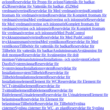
avlopp
Reservdelar för Propp för avlopp
Vattenlås för badkar,
d52
Reservdelar för Vattenlås för badkar, d52
Med
vredmanövrering
Reservdelar för Med vredmanövrering
Komplett
frontsats för vredmanövrering
Reservdelar för Komplett frontsats för
vredmanövrering
Med vredmanövrering och inloppsrör
Reservdelar
för Med vredmanövrering och inloppsrör
Komplett frontsats för
vredmanövrering och inloppsrör
Reservdelar för Komplett frontsats
för vredmanövrering och inloppsrör
Med PushControl
tryckknappsmanövrering
Reservdelar för Med PushControl
tryckknappsmanövrering
Med ventilkonor
Reservdelar för Med
ventilkonor
Tillbehör för vattenlås för badkar
Reservdelar för
Tillbehör för vattenlås för badkar
Anslutningssats
Avstängning för
dolt montage
Reservdelar för Avstängning för dolt
montage
Vattenanslutningar
Installations- och spolsystem
Geberit
Duofix
Systemväggar
Reservdelar för
Systemväggar
Installationssystem
Reservdelar för
Installationssystem
Tillbehör
Reservdelar för
Tillbehör
Installationselement
Reservdelar för
Installationselement
Element för WC
Reservdelar för Element för
WC
Tvättställselement
Reservdelar för
Tvättställselement
Bidéelement
Reservdelar för
Bidéelement
Urinalelement
Reservdelar för Urinalelement
Element för
belastningar
Reservdelar för Element för
belastningar
Tillbehör
Reservdelar för Tillbehör
Synliga
cisterner
Synliga cisterner för WC, av plast
Reservdelar för Synliga