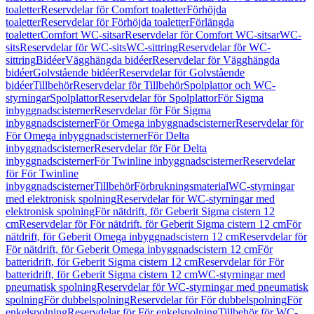
toaletter
Reservdelar för Comfort toaletter
Förhöjda
toaletter
Reservdelar för Förhöjda toaletter
Förlängda
toaletter
Comfort WC-sitsar
Reservdelar för Comfort WC-sitsar
WC-
sits
Reservdelar för WC-sits
WC-sittring
Reservdelar för WC-
sittring
Bidéer
Vägghängda bidéer
Reservdelar för Vägghängda
bidéer
Golvstående bidéer
Reservdelar för Golvstående
bidéer
Tillbehör
Reservdelar för Tillbehör
Spolplattor och WC-
styrningar
Spolplattor
Reservdelar för Spolplattor
För Sigma
inbyggnadscisterner
Reservdelar för För Sigma
inbyggnadscisterner
För Omega inbyggnadscisterner
Reservdelar för
För Omega inbyggnadscisterner
För Delta
inbyggnadscisterner
Reservdelar för För Delta
inbyggnadscisterner
För Twinline inbyggnadscisterner
Reservdelar
för För Twinline
inbyggnadscisterner
Tillbehör
Förbrukningsmaterial
WC-styrningar
med elektronisk spolning
Reservdelar för WC-styrningar med
elektronisk spolning
För nätdrift, för Geberit Sigma cistern 12
cm
Reservdelar för För nätdrift, för Geberit Sigma cistern 12 cm
För
nätdrift, för Geberit Omega inbyggnadscistern 12 cm
Reservdelar för
För nätdrift, för Geberit Omega inbyggnadscistern 12 cm
För
batteridrift, för Geberit Sigma cistern 12 cm
Reservdelar för För
batteridrift, för Geberit Sigma cistern 12 cm
WC-styrningar med
pneumatisk spolning
Reservdelar för WC-styrningar med pneumatisk
spolning
För dubbelspolning
Reservdelar för För dubbelspolning
För
enkelspolning
Reservdelar för För enkelspolning
Tillbehör för WC-