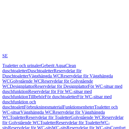
SE
Toaletter och urinaler
Geberit AquaClean
duschtoaletter
Duschtoaletter
Reservdelar för
Duschtoaletter
Vägghängda WC
Reservdelar för Vägghängda
WC
Golvstående WC
Reservdelar för Golvstående
WC
Designplattor
Reservdelar för Designplattor
För WC-sitsar med
duschfunktion
Reservdelar för För WC-sitsar med
duschfunktion
Tillbehör
För duschtoaletter
För WC-sitsar med
duschfunktion och
duschtoalett
Förbrukningsmaterial
Funktionsenheter
Toaletter och
WC-sitsar
Vägghängda WC
Reservdelar för Vägghängda
WC
Toaletter
Reservdelar för Toaletter
Golvstående WC
Reservdelar
för Golvstående WC
Toaletter
Reservdelar för Toaletter
WC-
sits
Reservdelar för WC-sits
WC-sits
Reservdelar för WC-sits
Comfort