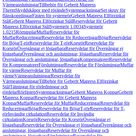
Värmeanslutningar
Tillbehör för Geberit Mapress
Therm
Skyddskåpor med rörände
Systempackningar
Set skruv för
flänskopplingar
Fästen för systemrör
Geberit Mapress Elförzinkat
Stål
Geberit Mapress Elförzinkat Stål
Reservdelar för Geberit
Mapress Elförzinkat Stål
Systemrör 1.0034
Systemrör
1.0215
Rörnipplar
Muffar
Reservdelar för
Muffar
Reduceringar
Reservdelar för Reduceringar
Böjar
Reservdelar
för Böjar
T-rör
Reservdelar för T-rör
Korsrör
Reservdelar för
Korsrör
Övergångar ej löstagbara
Reservdelar för Övergångar ej
löstagbara
Övergångar och anslutningar, löstagbara
Reservdelar för
Övergångar och anslutningar, löstagbara
Kompensatorer
Reservdelar
för Kompensatorer
Förslutningar
Reservdelar för Förslutningar
Muffar
för värme
Reservdelar för Muffar för
värme
Värmeanslutningar
Reservdelar för
Värmeanslutningar
Tillbehör för Geberit Mapress Elförzinkat
Stål
Tätningar för rörledningar och
rördelar
Rörfästen
Systempackningar
Geberit Mapress Koppar
Geberit
Mapress Koppar
Reservdelar för Geberit Mapress
Koppar
Muffar
Reservdelar för Muffar
Reduceringar
Reservdelar för
Reduceringar
Böjar
Reservdelar för Böjar
T-rör
Reservdelar för T-
rör
Invändig cirkulation
Reservdelar för Invändig
cirkulation
Korsrör
Reservdelar för Korsrör
Övergångar ej
löstagbara
Reservdelar för Övergångar ej löstagbara
Övergångar och
anslutningar, löstagbara
Reservdelar för Övergångar och
anslutningar, löstagbara
Förslutningar
Reservdelar för