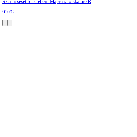
Skärtrisseset för Geberit Mapress rörskärare R
91092