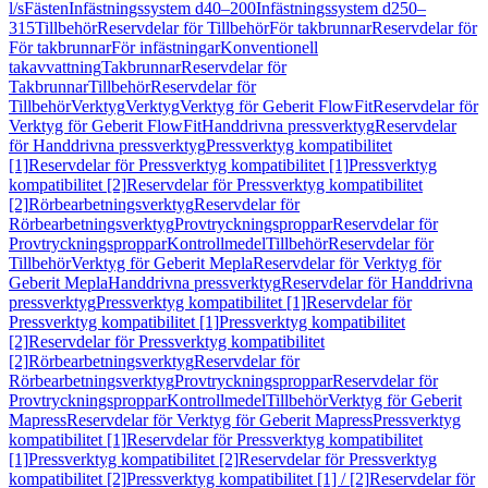
l/s
Fästen
Infästningssystem d40–200
Infästningssystem d250–
315
Tillbehör
Reservdelar för Tillbehör
För takbrunnar
Reservdelar för
För takbrunnar
För infästningar
Konventionell
takavvattning
Takbrunnar
Reservdelar för
Takbrunnar
Tillbehör
Reservdelar för
Tillbehör
Verktyg
Verktyg
Verktyg för Geberit FlowFit
Reservdelar för
Verktyg för Geberit FlowFit
Handdrivna pressverktyg
Reservdelar
för Handdrivna pressverktyg
Pressverktyg kompatibilitet
[1]
Reservdelar för Pressverktyg kompatibilitet [1]
Pressverktyg
kompatibilitet [2]
Reservdelar för Pressverktyg kompatibilitet
[2]
Rörbearbetningsverktyg
Reservdelar för
Rörbearbetningsverktyg
Provtryckningsproppar
Reservdelar för
Provtryckningsproppar
Kontrollmedel
Tillbehör
Reservdelar för
Tillbehör
Verktyg för Geberit Mepla
Reservdelar för Verktyg för
Geberit Mepla
Handdrivna pressverktyg
Reservdelar för Handdrivna
pressverktyg
Pressverktyg kompatibilitet [1]
Reservdelar för
Pressverktyg kompatibilitet [1]
Pressverktyg kompatibilitet
[2]
Reservdelar för Pressverktyg kompatibilitet
[2]
Rörbearbetningsverktyg
Reservdelar för
Rörbearbetningsverktyg
Provtryckningsproppar
Reservdelar för
Provtryckningsproppar
Kontrollmedel
Tillbehör
Verktyg för Geberit
Mapress
Reservdelar för Verktyg för Geberit Mapress
Pressverktyg
kompatibilitet [1]
Reservdelar för Pressverktyg kompatibilitet
[1]
Pressverktyg kompatibilitet [2]
Reservdelar för Pressverktyg
kompatibilitet [2]
Pressverktyg kompatibilitet [1] / [2]
Reservdelar för