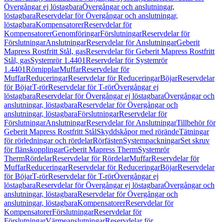
Övergångar ej löstagbara
Övergångar och anslutningar,
löstagbara
Reservdelar för Övergångar och anslutningar,
löstagbara
Kompensatorer
Reservdelar för
Kompensatorer
Genomföringar
Förslutningar
Reservdelar för
Förslutningar
Anslutningar
Reservdelar för Anslutningar
Geberit
Mapress Rostfritt Stål, gas
Reservdelar för Geberit Mapress Rostfritt
Stål, gas
Systemrör 1.4401
Reservdelar för Systemrör
1.4401
Rörnipplar
Muffar
Reservdelar för
Muffar
Reduceringar
Reservdelar för Reduceringar
Böjar
Reservdelar
för Böjar
T-rör
Reservdelar för T-rör
Övergångar ej
löstagbara
Reservdelar för Övergångar ej löstagbara
Övergångar och
anslutningar, löstagbara
Reservdelar för Övergångar och
anslutningar, löstagbara
Förslutningar
Reservdelar för
Förslutningar
Anslutningar
Reservdelar för Anslutningar
Tillbehör för
Geberit Mapress Rostfritt Stål
Skyddskåpor med rörände
Tätningar
för rörledningar och rördelar
Rörfästen
Systempackningar
Set skruv
för flänskopplingar
Geberit Mapress Therm
Systemrör
Therm
Rördelar
Reservdelar för Rördelar
Muffar
Reservdelar för
Muffar
Reduceringar
Reservdelar för Reduceringar
Böjar
Reservdelar
för Böjar
T-rör
Reservdelar för T-rör
Övergångar ej
löstagbara
Reservdelar för Övergångar ej löstagbara
Övergångar och
anslutningar, löstagbara
Reservdelar för Övergångar och
anslutningar, löstagbara
Kompensatorer
Reservdelar för
Kompensatorer
Förslutningar
Reservdelar för
Förslutningar
Värmeanslutningar
Reservdelar för