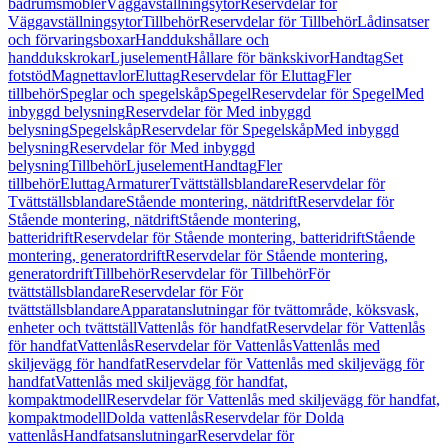
badrumsmöbler
Väggavställningsytor
Reservdelar för
Väggavställningsytor
Tillbehör
Reservdelar för Tillbehör
Lådinsatser
och förvaringsboxar
Handdukshållare och
handdukskrokar
Ljuselement
Hållare för bänkskivor
Handtag
Set
fotstöd
Magnettavlor
Eluttag
Reservdelar för Eluttag
Fler
tillbehör
Speglar och spegelskåp
Spegel
Reservdelar för Spegel
Med
inbyggd belysning
Reservdelar för Med inbyggd
belysning
Spegelskåp
Reservdelar för Spegelskåp
Med inbyggd
belysning
Reservdelar för Med inbyggd
belysning
Tillbehör
Ljuselement
Handtag
Fler
tillbehör
Eluttag
Armaturer
Tvättställsblandare
Reservdelar för
Tvättställsblandare
Stående montering, nätdrift
Reservdelar för
Stående montering, nätdrift
Stående montering,
batteridrift
Reservdelar för Stående montering, batteridrift
Stående
montering, generatordrift
Reservdelar för Stående montering,
generatordrift
Tillbehör
Reservdelar för Tillbehör
För
tvättställsblandare
Reservdelar för För
tvättställsblandare
Apparatanslutningar för tvättområde, köksvask,
enheter och tvättställ
Vattenlås för handfat
Reservdelar för Vattenlås
för handfat
Vattenlås
Reservdelar för Vattenlås
Vattenlås med
skiljevägg för handfat
Reservdelar för Vattenlås med skiljevägg för
handfat
Vattenlås med skiljevägg för handfat,
kompaktmodell
Reservdelar för Vattenlås med skiljevägg för handfat,
kompaktmodell
Dolda vattenlås
Reservdelar för Dolda
vattenlås
Handfatsanslutningar
Reservdelar för