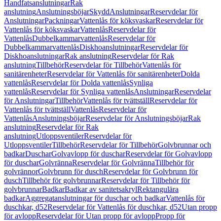
Handfatsanslutningar
Rak
anslutning
Anslutningsböjar
Skydd
Anslutningar
Reservdelar för
Anslutningar
Packningar
Vattenlås för köksvaskar
Reservdelar för
Vattenlås för köksvaskar
Vattenlås
Reservdelar för
Vattenlås
Dubbelkammarvattenlås
Reservdelar för
Dubbelkammarvattenlås
Diskhoanslutningar
Reservdelar för
Diskhoanslutningar
Rak anslutning
Reservdelar för Rak
anslutning
Tillbehör
Reservdelar för Tillbehör
Vattenlås för
sanitärenheter
Reservdelar för Vattenlås för sanitärenheter
Dolda
vattenlås
Reservdelar för Dolda vattenlås
Synliga
vattenlås
Reservdelar för Synliga vattenlås
Anslutningar
Reservdelar
för Anslutningar
Tillbehör
Vattenlås för tvättställ
Reservdelar för
Vattenlås för tvättställ
Vattenlås
Reservdelar för
Vattenlås
Anslutningsböjar
Reservdelar för Anslutningsböjar
Rak
anslutning
Reservdelar för Rak
anslutning
Utloppsventiler
Reservdelar för
Utloppsventiler
Tillbehör
Reservdelar för Tillbehör
Golvbrunnar och
badkar
Duschar
Golvavlopp för duschar
Reservdelar för Golvavlopp
för duschar
Golvränna
Reservdelar för Golvränna
Tillbehör för
golvrännor
Golvbrunn för dusch
Reservdelar för Golvbrunn för
dusch
Tillbehör för golvbrunnar
Reservdelar för Tillbehör för
golvbrunnar
Badkar
Badkar av sanitetsakryl
Rektangulära
badkar
Aggregatanslutningar för duschar och badkar
Vattenlås för
duschkar, d52
Reservdelar för Vattenlås för duschkar, d52
Utan propp
för avlopp
Reservdelar för Utan propp för avlopp
Propp för