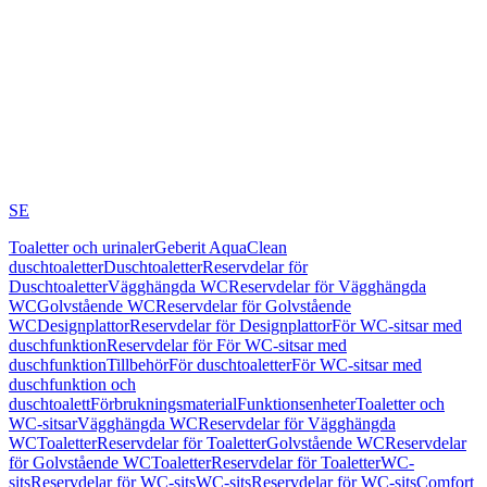
SE
Toaletter och urinaler
Geberit AquaClean
duschtoaletter
Duschtoaletter
Reservdelar för
Duschtoaletter
Vägghängda WC
Reservdelar för Vägghängda
WC
Golvstående WC
Reservdelar för Golvstående
WC
Designplattor
Reservdelar för Designplattor
För WC-sitsar med
duschfunktion
Reservdelar för För WC-sitsar med
duschfunktion
Tillbehör
För duschtoaletter
För WC-sitsar med
duschfunktion och
duschtoalett
Förbrukningsmaterial
Funktionsenheter
Toaletter och
WC-sitsar
Vägghängda WC
Reservdelar för Vägghängda
WC
Toaletter
Reservdelar för Toaletter
Golvstående WC
Reservdelar
för Golvstående WC
Toaletter
Reservdelar för Toaletter
WC-
sits
Reservdelar för WC-sits
WC-sits
Reservdelar för WC-sits
Comfort