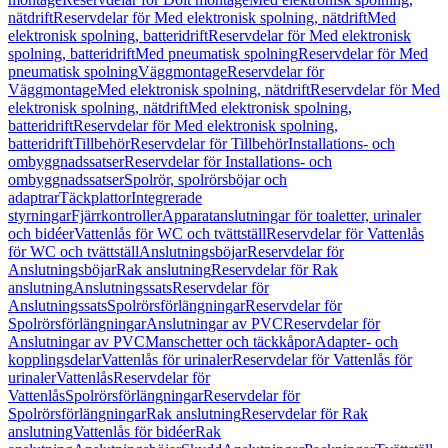
nätdrift
Reservdelar för Med elektronisk spolning, nätdrift
Med
elektronisk spolning, batteridrift
Reservdelar för Med elektronisk
spolning, batteridrift
Med pneumatisk spolning
Reservdelar för Med
pneumatisk spolning
Väggmontage
Reservdelar för
Väggmontage
Med elektronisk spolning, nätdrift
Reservdelar för Med
elektronisk spolning, nätdrift
Med elektronisk spolning,
batteridrift
Reservdelar för Med elektronisk spolning,
batteridrift
Tillbehör
Reservdelar för Tillbehör
Installations- och
ombyggnadssatser
Reservdelar för Installations- och
ombyggnadssatser
Spolrör, spolrörsböjar och
adaptrar
Täckplattor
Integrerade
styrningar
Fjärrkontroller
Apparatanslutningar för toaletter, urinaler
och bidéer
Vattenlås för WC och tvättställ
Reservdelar för Vattenlås
för WC och tvättställ
Anslutningsböjar
Reservdelar för
Anslutningsböjar
Rak anslutning
Reservdelar för Rak
anslutning
Anslutningssats
Reservdelar för
Anslutningssats
Spolrörsförlängningar
Reservdelar för
Spolrörsförlängningar
Anslutningar av PVC
Reservdelar för
Anslutningar av PVC
Manschetter och täckkåpor
Adapter- och
kopplingsdelar
Vattenlås för urinaler
Reservdelar för Vattenlås för
urinaler
Vattenlås
Reservdelar för
Vattenlås
Spolrörsförlängningar
Reservdelar för
Spolrörsförlängningar
Rak anslutning
Reservdelar för Rak
anslutning
Vattenlås för bidéer
Rak