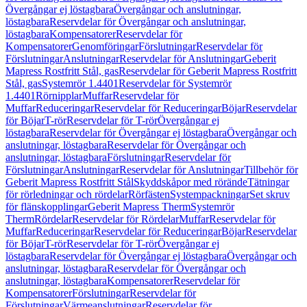
Övergångar ej löstagbara
Övergångar och anslutningar,
löstagbara
Reservdelar för Övergångar och anslutningar,
löstagbara
Kompensatorer
Reservdelar för
Kompensatorer
Genomföringar
Förslutningar
Reservdelar för
Förslutningar
Anslutningar
Reservdelar för Anslutningar
Geberit
Mapress Rostfritt Stål, gas
Reservdelar för Geberit Mapress Rostfritt
Stål, gas
Systemrör 1.4401
Reservdelar för Systemrör
1.4401
Rörnipplar
Muffar
Reservdelar för
Muffar
Reduceringar
Reservdelar för Reduceringar
Böjar
Reservdelar
för Böjar
T-rör
Reservdelar för T-rör
Övergångar ej
löstagbara
Reservdelar för Övergångar ej löstagbara
Övergångar och
anslutningar, löstagbara
Reservdelar för Övergångar och
anslutningar, löstagbara
Förslutningar
Reservdelar för
Förslutningar
Anslutningar
Reservdelar för Anslutningar
Tillbehör för
Geberit Mapress Rostfritt Stål
Skyddskåpor med rörände
Tätningar
för rörledningar och rördelar
Rörfästen
Systempackningar
Set skruv
för flänskopplingar
Geberit Mapress Therm
Systemrör
Therm
Rördelar
Reservdelar för Rördelar
Muffar
Reservdelar för
Muffar
Reduceringar
Reservdelar för Reduceringar
Böjar
Reservdelar
för Böjar
T-rör
Reservdelar för T-rör
Övergångar ej
löstagbara
Reservdelar för Övergångar ej löstagbara
Övergångar och
anslutningar, löstagbara
Reservdelar för Övergångar och
anslutningar, löstagbara
Kompensatorer
Reservdelar för
Kompensatorer
Förslutningar
Reservdelar för
Förslutningar
Värmeanslutningar
Reservdelar för