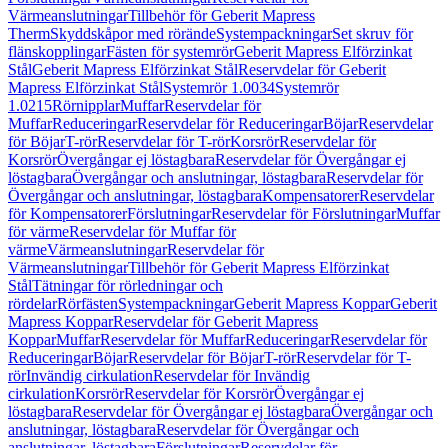
Värmeanslutningar
Tillbehör för Geberit Mapress
Therm
Skyddskåpor med rörände
Systempackningar
Set skruv för
flänskopplingar
Fästen för systemrör
Geberit Mapress Elförzinkat
Stål
Geberit Mapress Elförzinkat Stål
Reservdelar för Geberit
Mapress Elförzinkat Stål
Systemrör 1.0034
Systemrör
1.0215
Rörnipplar
Muffar
Reservdelar för
Muffar
Reduceringar
Reservdelar för Reduceringar
Böjar
Reservdelar
för Böjar
T-rör
Reservdelar för T-rör
Korsrör
Reservdelar för
Korsrör
Övergångar ej löstagbara
Reservdelar för Övergångar ej
löstagbara
Övergångar och anslutningar, löstagbara
Reservdelar för
Övergångar och anslutningar, löstagbara
Kompensatorer
Reservdelar
för Kompensatorer
Förslutningar
Reservdelar för Förslutningar
Muffar
för värme
Reservdelar för Muffar för
värme
Värmeanslutningar
Reservdelar för
Värmeanslutningar
Tillbehör för Geberit Mapress Elförzinkat
Stål
Tätningar för rörledningar och
rördelar
Rörfästen
Systempackningar
Geberit Mapress Koppar
Geberit
Mapress Koppar
Reservdelar för Geberit Mapress
Koppar
Muffar
Reservdelar för Muffar
Reduceringar
Reservdelar för
Reduceringar
Böjar
Reservdelar för Böjar
T-rör
Reservdelar för T-
rör
Invändig cirkulation
Reservdelar för Invändig
cirkulation
Korsrör
Reservdelar för Korsrör
Övergångar ej
löstagbara
Reservdelar för Övergångar ej löstagbara
Övergångar och
anslutningar, löstagbara
Reservdelar för Övergångar och
anslutningar, löstagbara
Förslutningar
Reservdelar för