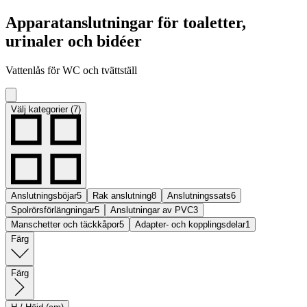
Apparatanslutningar för toaletter,
urinaler och bidéer
Vattenlås för WC och tvättställ
Välj kategorier (7)
Anslutningsböjar
5
Rak anslutning
8
Anslutningssats
6
Spolrörsförlängningar
5
Anslutningar av PVC
3
Manschetter och täckkåpor
5
Adapter- och kopplingsdelar
1
Färg
Färg