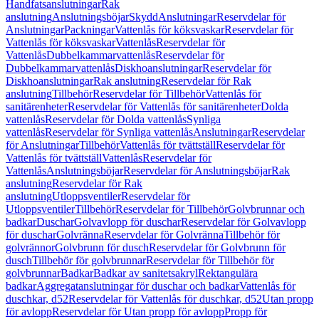
Handfatsanslutningar
Rak
anslutning
Anslutningsböjar
Skydd
Anslutningar
Reservdelar för
Anslutningar
Packningar
Vattenlås för köksvaskar
Reservdelar för
Vattenlås för köksvaskar
Vattenlås
Reservdelar för
Vattenlås
Dubbelkammarvattenlås
Reservdelar för
Dubbelkammarvattenlås
Diskhoanslutningar
Reservdelar för
Diskhoanslutningar
Rak anslutning
Reservdelar för Rak
anslutning
Tillbehör
Reservdelar för Tillbehör
Vattenlås för
sanitärenheter
Reservdelar för Vattenlås för sanitärenheter
Dolda
vattenlås
Reservdelar för Dolda vattenlås
Synliga
vattenlås
Reservdelar för Synliga vattenlås
Anslutningar
Reservdelar
för Anslutningar
Tillbehör
Vattenlås för tvättställ
Reservdelar för
Vattenlås för tvättställ
Vattenlås
Reservdelar för
Vattenlås
Anslutningsböjar
Reservdelar för Anslutningsböjar
Rak
anslutning
Reservdelar för Rak
anslutning
Utloppsventiler
Reservdelar för
Utloppsventiler
Tillbehör
Reservdelar för Tillbehör
Golvbrunnar och
badkar
Duschar
Golvavlopp för duschar
Reservdelar för Golvavlopp
för duschar
Golvränna
Reservdelar för Golvränna
Tillbehör för
golvrännor
Golvbrunn för dusch
Reservdelar för Golvbrunn för
dusch
Tillbehör för golvbrunnar
Reservdelar för Tillbehör för
golvbrunnar
Badkar
Badkar av sanitetsakryl
Rektangulära
badkar
Aggregatanslutningar för duschar och badkar
Vattenlås för
duschkar, d52
Reservdelar för Vattenlås för duschkar, d52
Utan propp
för avlopp
Reservdelar för Utan propp för avlopp
Propp för