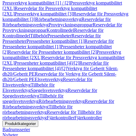
Pressverktyg kompatibilitet [1] / [2]
Pressverktyg kompatibilitet
[2XL]
Reservdelar för Pressverktyg kompatibilitet
[2XL]
Pressverktyg kompatibilitet [3]
Reservdelar för Pressverktyg
kompatibilitet [3]
Rörbearbetningsverktyg
Reservdelar för
Rörbearbetningsverktyg
Provtryckningsproppar
Reservdelar för
Provtryckningsproppar
Kontrollmedel
Reservdelar för
Kontrollmedel
Tillbehör
Pressenheter
Reservdelar för
Pressenheter
Pressenheter kompatibilitet [1]
Reservdelar för
Pressenheter kompatibilitet [1]
Pressenheter kompatibilitet
[2]
Reservdelar för Pressenheter kompatibilitet [2]
Pressverktyg
kompatibilitet [2XL]
Reservdelar för Pressverktyg kompatibilitet
[2XL]
Pressenheter kompatibilitet [4]/[2]
Reservdelar för
Pressenheter kompatibilitet [4]/[2]
Verktyg för Geberit Silent-
db20/Geberit PE
Reservdelar för Verktyg för Geberit Silent-
db20/Geberit PE
Elsvetsverktyg
Reservdelar för
Elsvetsverktyg
Tillbehör för
Elsvetsverktyg
Spegelsvetsverktyg
Reservdelar för
Spegelsvetsverktyg
Tillbehör för
spegelsvetsverktyg
Rörbearbetningsverktyg
Reservdelar för
Rörbearbetningsverktyg
Tillbehör för
rörbearbetningsverktyg
Reservdelar för Tillbehör för
rörbearbetningsverktyg
Fjärrkontroller
Fjärrkontroller
Produktkategorier
Badrumsserier
Nyheter