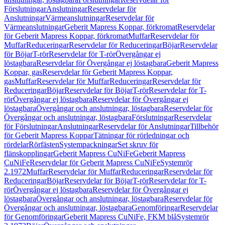
Förslutningar
Anslutningar
Reservdelar för
Anslutningar
Värmeanslutningar
Reservdelar för
Värmeanslutningar
Geberit Mapress Koppar, förkromat
Reservdelar
för Geberit Mapress Koppar, förkromat
Muffar
Reservdelar för
Muffar
Reduceringar
Reservdelar för Reduceringar
Böjar
Reservdelar
för Böjar
T-rör
Reservdelar för T-rör
Övergångar ej
löstagbara
Reservdelar för Övergångar ej löstagbara
Geberit Mapress
Koppar, gas
Reservdelar för Geberit Mapress Koppar,
gas
Muffar
Reservdelar för Muffar
Reduceringar
Reservdelar för
Reduceringar
Böjar
Reservdelar för Böjar
T-rör
Reservdelar för T-
rör
Övergångar ej löstagbara
Reservdelar för Övergångar ej
löstagbara
Övergångar och anslutningar, löstagbara
Reservdelar för
Övergångar och anslutningar, löstagbara
Förslutningar
Reservdelar
för Förslutningar
Anslutningar
Reservdelar för Anslutningar
Tillbehör
för Geberit Mapress Koppar
Tätningar för rörledningar och
rördelar
Rörfästen
Systempackningar
Set skruv för
flänskopplingar
Geberit Mapress CuNiFe
Geberit Mapress
CuNiFe
Reservdelar för Geberit Mapress CuNiFe
Systemrör
2.1972
Muffar
Reservdelar för Muffar
Reduceringar
Reservdelar för
Reduceringar
Böjar
Reservdelar för Böjar
T-rör
Reservdelar för T-
rör
Övergångar ej löstagbara
Reservdelar för Övergångar ej
löstagbara
Övergångar och anslutningar, löstagbara
Reservdelar för
Övergångar och anslutningar, löstagbara
Genomföringar
Reservdelar
för Genomföringar
Geberit Mapress CuNiFe, FKM blå
Systemrör