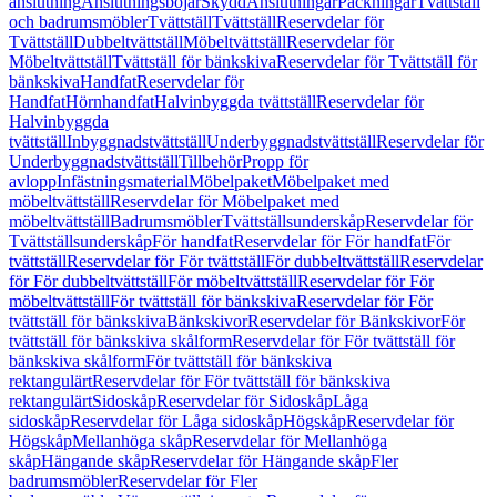
anslutning
Anslutningsböjar
Skydd
Anslutningar
Packningar
Tvättställ
och badrumsmöbler
Tvättställ
Tvättställ
Reservdelar för
Tvättställ
Dubbeltvättställ
Möbeltvättställ
Reservdelar för
Möbeltvättställ
Tvättställ för bänkskiva
Reservdelar för Tvättställ för
bänkskiva
Handfat
Reservdelar för
Handfat
Hörnhandfat
Halvinbyggda tvättställ
Reservdelar för
Halvinbyggda
tvättställ
Inbyggnadstvättställ
Underbyggnadstvättställ
Reservdelar för
Underbyggnadstvättställ
Tillbehör
Propp för
avlopp
Infästningsmaterial
Möbelpaket
Möbelpaket med
möbeltvättställ
Reservdelar för Möbelpaket med
möbeltvättställ
Badrumsmöbler
Tvättställsunderskåp
Reservdelar för
Tvättställsunderskåp
För handfat
Reservdelar för För handfat
För
tvättställ
Reservdelar för För tvättställ
För dubbeltvättställ
Reservdelar
för För dubbeltvättställ
För möbeltvättställ
Reservdelar för För
möbeltvättställ
För tvättställ för bänkskiva
Reservdelar för För
tvättställ för bänkskiva
Bänkskivor
Reservdelar för Bänkskivor
För
tvättställ för bänkskiva skålform
Reservdelar för För tvättställ för
bänkskiva skålform
För tvättställ för bänkskiva
rektangulärt
Reservdelar för För tvättställ för bänkskiva
rektangulärt
Sidoskåp
Reservdelar för Sidoskåp
Låga
sidoskåp
Reservdelar för Låga sidoskåp
Högskåp
Reservdelar för
Högskåp
Mellanhöga skåp
Reservdelar för Mellanhöga
skåp
Hängande skåp
Reservdelar för Hängande skåp
Fler
badrumsmöbler
Reservdelar för Fler