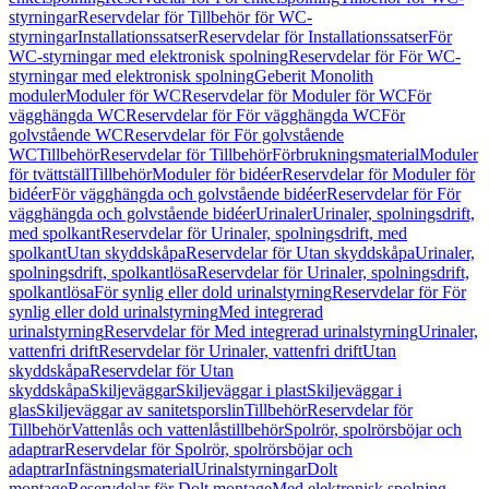
styrningar
Reservdelar för Tillbehör för WC-
styrningar
Installationssatser
Reservdelar för Installationssatser
För
WC-styrningar med elektronisk spolning
Reservdelar för För WC-
styrningar med elektronisk spolning
Geberit Monolith
moduler
Moduler för WC
Reservdelar för Moduler för WC
För
vägghängda WC
Reservdelar för För vägghängda WC
För
golvstående WC
Reservdelar för För golvstående
WC
Tillbehör
Reservdelar för Tillbehör
Förbrukningsmaterial
Moduler
för tvättställ
Tillbehör
Moduler för bidéer
Reservdelar för Moduler för
bidéer
För vägghängda och golvstående bidéer
Reservdelar för För
vägghängda och golvstående bidéer
Urinaler
Urinaler, spolningsdrift,
med spolkant
Reservdelar för Urinaler, spolningsdrift, med
spolkant
Utan skyddskåpa
Reservdelar för Utan skyddskåpa
Urinaler,
spolningsdrift, spolkantlösa
Reservdelar för Urinaler, spolningsdrift,
spolkantlösa
För synlig eller dold urinalstyrning
Reservdelar för För
synlig eller dold urinalstyrning
Med integrerad
urinalstyrning
Reservdelar för Med integrerad urinalstyrning
Urinaler,
vattenfri drift
Reservdelar för Urinaler, vattenfri drift
Utan
skyddskåpa
Reservdelar för Utan
skyddskåpa
Skiljeväggar
Skiljeväggar i plast
Skiljeväggar i
glas
Skiljeväggar av sanitetsporslin
Tillbehör
Reservdelar för
Tillbehör
Vattenlås och vattenlåstillbehör
Spolrör, spolrörsböjar och
adaptrar
Reservdelar för Spolrör, spolrörsböjar och
adaptrar
Infästningsmaterial
Urinalstyrningar
Dolt
montage
Reservdelar för Dolt montage
Med elektronisk spolning,