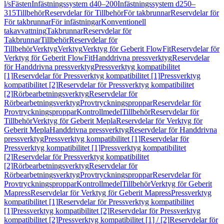
l/s
Fästen
Infästningssystem d40–200
Infästningssystem d250–
315
Tillbehör
Reservdelar för Tillbehör
För takbrunnar
Reservdelar för
För takbrunnar
För infästningar
Konventionell
takavvattning
Takbrunnar
Reservdelar för
Takbrunnar
Tillbehör
Reservdelar för
Tillbehör
Verktyg
Verktyg
Verktyg för Geberit FlowFit
Reservdelar för
Verktyg för Geberit FlowFit
Handdrivna pressverktyg
Reservdelar
för Handdrivna pressverktyg
Pressverktyg kompatibilitet
[1]
Reservdelar för Pressverktyg kompatibilitet [1]
Pressverktyg
kompatibilitet [2]
Reservdelar för Pressverktyg kompatibilitet
[2]
Rörbearbetningsverktyg
Reservdelar för
Rörbearbetningsverktyg
Provtryckningsproppar
Reservdelar för
Provtryckningsproppar
Kontrollmedel
Tillbehör
Reservdelar för
Tillbehör
Verktyg för Geberit Mepla
Reservdelar för Verktyg för
Geberit Mepla
Handdrivna pressverktyg
Reservdelar för Handdrivna
pressverktyg
Pressverktyg kompatibilitet [1]
Reservdelar för
Pressverktyg kompatibilitet [1]
Pressverktyg kompatibilitet
[2]
Reservdelar för Pressverktyg kompatibilitet
[2]
Rörbearbetningsverktyg
Reservdelar för
Rörbearbetningsverktyg
Provtryckningsproppar
Reservdelar för
Provtryckningsproppar
Kontrollmedel
Tillbehör
Verktyg för Geberit
Mapress
Reservdelar för Verktyg för Geberit Mapress
Pressverktyg
kompatibilitet [1]
Reservdelar för Pressverktyg kompatibilitet
[1]
Pressverktyg kompatibilitet [2]
Reservdelar för Pressverktyg
kompatibilitet [2]
Pressverktyg kompatibilitet [1] / [2]
Reservdelar för