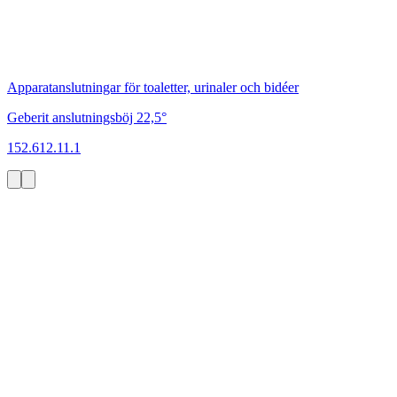
Apparatanslutningar för toaletter, urinaler och bidéer
Geberit anslutningsböj 22,5°
152.612.11.1