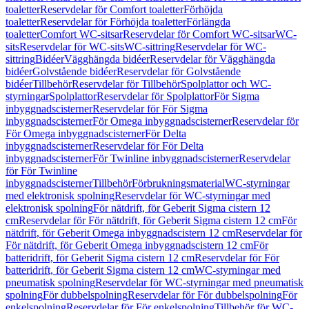
toaletter
Reservdelar för Comfort toaletter
Förhöjda
toaletter
Reservdelar för Förhöjda toaletter
Förlängda
toaletter
Comfort WC-sitsar
Reservdelar för Comfort WC-sitsar
WC-
sits
Reservdelar för WC-sits
WC-sittring
Reservdelar för WC-
sittring
Bidéer
Vägghängda bidéer
Reservdelar för Vägghängda
bidéer
Golvstående bidéer
Reservdelar för Golvstående
bidéer
Tillbehör
Reservdelar för Tillbehör
Spolplattor och WC-
styrningar
Spolplattor
Reservdelar för Spolplattor
För Sigma
inbyggnadscisterner
Reservdelar för För Sigma
inbyggnadscisterner
För Omega inbyggnadscisterner
Reservdelar för
För Omega inbyggnadscisterner
För Delta
inbyggnadscisterner
Reservdelar för För Delta
inbyggnadscisterner
För Twinline inbyggnadscisterner
Reservdelar
för För Twinline
inbyggnadscisterner
Tillbehör
Förbrukningsmaterial
WC-styrningar
med elektronisk spolning
Reservdelar för WC-styrningar med
elektronisk spolning
För nätdrift, för Geberit Sigma cistern 12
cm
Reservdelar för För nätdrift, för Geberit Sigma cistern 12 cm
För
nätdrift, för Geberit Omega inbyggnadscistern 12 cm
Reservdelar för
För nätdrift, för Geberit Omega inbyggnadscistern 12 cm
För
batteridrift, för Geberit Sigma cistern 12 cm
Reservdelar för För
batteridrift, för Geberit Sigma cistern 12 cm
WC-styrningar med
pneumatisk spolning
Reservdelar för WC-styrningar med pneumatisk
spolning
För dubbelspolning
Reservdelar för För dubbelspolning
För
enkelspolning
Reservdelar för För enkelspolning
Tillbehör för WC-