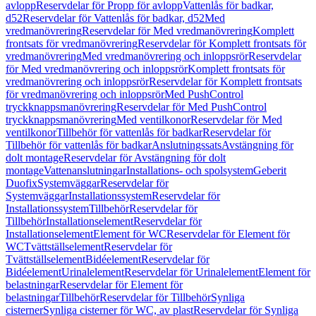
avlopp
Reservdelar för Propp för avlopp
Vattenlås för badkar,
d52
Reservdelar för Vattenlås för badkar, d52
Med
vredmanövrering
Reservdelar för Med vredmanövrering
Komplett
frontsats för vredmanövrering
Reservdelar för Komplett frontsats för
vredmanövrering
Med vredmanövrering och inloppsrör
Reservdelar
för Med vredmanövrering och inloppsrör
Komplett frontsats för
vredmanövrering och inloppsrör
Reservdelar för Komplett frontsats
för vredmanövrering och inloppsrör
Med PushControl
tryckknappsmanövrering
Reservdelar för Med PushControl
tryckknappsmanövrering
Med ventilkonor
Reservdelar för Med
ventilkonor
Tillbehör för vattenlås för badkar
Reservdelar för
Tillbehör för vattenlås för badkar
Anslutningssats
Avstängning för
dolt montage
Reservdelar för Avstängning för dolt
montage
Vattenanslutningar
Installations- och spolsystem
Geberit
Duofix
Systemväggar
Reservdelar för
Systemväggar
Installationssystem
Reservdelar för
Installationssystem
Tillbehör
Reservdelar för
Tillbehör
Installationselement
Reservdelar för
Installationselement
Element för WC
Reservdelar för Element för
WC
Tvättställselement
Reservdelar för
Tvättställselement
Bidéelement
Reservdelar för
Bidéelement
Urinalelement
Reservdelar för Urinalelement
Element för
belastningar
Reservdelar för Element för
belastningar
Tillbehör
Reservdelar för Tillbehör
Synliga
cisterner
Synliga cisterner för WC, av plast
Reservdelar för Synliga