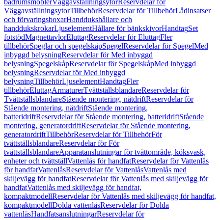
badrumsmöbler
Väggavställningsytor
Reservdelar för
Väggavställningsytor
Tillbehör
Reservdelar för Tillbehör
Lådinsatser
och förvaringsboxar
Handdukshållare och
handdukskrokar
Ljuselement
Hållare för bänkskivor
Handtag
Set
fotstöd
Magnettavlor
Eluttag
Reservdelar för Eluttag
Fler
tillbehör
Speglar och spegelskåp
Spegel
Reservdelar för Spegel
Med
inbyggd belysning
Reservdelar för Med inbyggd
belysning
Spegelskåp
Reservdelar för Spegelskåp
Med inbyggd
belysning
Reservdelar för Med inbyggd
belysning
Tillbehör
Ljuselement
Handtag
Fler
tillbehör
Eluttag
Armaturer
Tvättställsblandare
Reservdelar för
Tvättställsblandare
Stående montering, nätdrift
Reservdelar för
Stående montering, nätdrift
Stående montering,
batteridrift
Reservdelar för Stående montering, batteridrift
Stående
montering, generatordrift
Reservdelar för Stående montering,
generatordrift
Tillbehör
Reservdelar för Tillbehör
För
tvättställsblandare
Reservdelar för För
tvättställsblandare
Apparatanslutningar för tvättområde, köksvask,
enheter och tvättställ
Vattenlås för handfat
Reservdelar för Vattenlås
för handfat
Vattenlås
Reservdelar för Vattenlås
Vattenlås med
skiljevägg för handfat
Reservdelar för Vattenlås med skiljevägg för
handfat
Vattenlås med skiljevägg för handfat,
kompaktmodell
Reservdelar för Vattenlås med skiljevägg för handfat,
kompaktmodell
Dolda vattenlås
Reservdelar för Dolda
vattenlås
Handfatsanslutningar
Reservdelar för