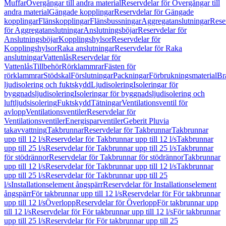
Muffar
Övergångar till andra material
Reservdelar för Övergångar till
andra material
Gängade kopplingar
Reservdelar för Gängade
kopplingar
Flänskopplingar
Flänsbussningar
Aggregatanslutningar
Rese
för Aggregatanslutningar
Anslutningsböjar
Reservdelar för
Anslutningsböjar
Kopplingshylsor
Reservdelar för
Kopplingshylsor
Raka anslutningar
Reservdelar för Raka
anslutningar
Vattenlås
Reservdelar för
Vattenlås
Tillbehör
Rörklammrar
Fästen för
rörklammrar
Stödskal
Förslutningar
Packningar
Förbrukningsmaterial
Br
ljudisolering och fuktskydd
Ljudisolering
Isoleringar för
byggnadsljudisolering
Isoleringar för byggnadsljudisolering och
luftljudsisolering
Fuktskydd
Tätningar
Ventilationsventil för
avlopp
Ventilationsventiler
Reservdelar för
Ventilationsventiler
Energisparventiler
Geberit Pluvia
takavvattning
Takbrunnar
Reservdelar för Takbrunnar
Takbrunnar
upp till 12 l/s
Reservdelar för Takbrunnar upp till 12 l/s
Takbrunnar
upp till 25 l/s
Reservdelar för Takbrunnar upp till 25 l/s
Takbrunnar
för stödrännor
Reservdelar för Takbrunnar för stödrännor
Takbrunnar
upp till 12 l/s
Reservdelar för Takbrunnar upp till 12 l/s
Takbrunnar
upp till 25 l/s
Reservdelar för Takbrunnar upp till 25
l/s
Installationselement ångspärr
Reservdelar för Installationselement
ångspärr
För takbrunnar upp till 12 l/s
Reservdelar för För takbrunnar
upp till 12 l/s
Överlopp
Reservdelar för Överlopp
För takbrunnar upp
till 12 l/s
Reservdelar för För takbrunnar upp till 12 l/s
För takbrunnar
upp till 25 l/s
Reservdelar för För takbrunnar upp till 25