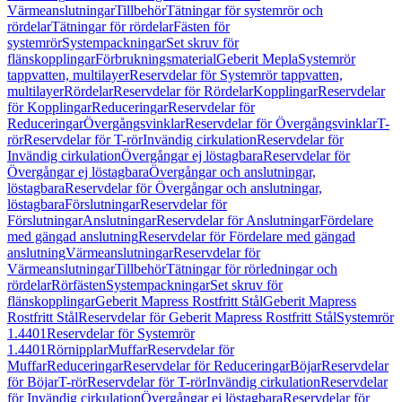
Värmeanslutningar
Tillbehör
Tätningar för systemrör och
rördelar
Tätningar för rördelar
Fästen för
systemrör
Systempackningar
Set skruv för
flänskopplingar
Förbrukningsmaterial
Geberit Mepla
Systemrör
tappvatten, multilayer
Reservdelar för Systemrör tappvatten,
multilayer
Rördelar
Reservdelar för Rördelar
Kopplingar
Reservdelar
för Kopplingar
Reduceringar
Reservdelar för
Reduceringar
Övergångsvinklar
Reservdelar för Övergångsvinklar
T-
rör
Reservdelar för T-rör
Invändig cirkulation
Reservdelar för
Invändig cirkulation
Övergångar ej löstagbara
Reservdelar för
Övergångar ej löstagbara
Övergångar och anslutningar,
löstagbara
Reservdelar för Övergångar och anslutningar,
löstagbara
Förslutningar
Reservdelar för
Förslutningar
Anslutningar
Reservdelar för Anslutningar
Fördelare
med gängad anslutning
Reservdelar för Fördelare med gängad
anslutning
Värmeanslutningar
Reservdelar för
Värmeanslutningar
Tillbehör
Tätningar för rörledningar och
rördelar
Rörfästen
Systempackningar
Set skruv för
flänskopplingar
Geberit Mapress Rostfritt Stål
Geberit Mapress
Rostfritt Stål
Reservdelar för Geberit Mapress Rostfritt Stål
Systemrör
1.4401
Reservdelar för Systemrör
1.4401
Rörnipplar
Muffar
Reservdelar för
Muffar
Reduceringar
Reservdelar för Reduceringar
Böjar
Reservdelar
för Böjar
T-rör
Reservdelar för T-rör
Invändig cirkulation
Reservdelar
för Invändig cirkulation
Övergångar ej löstagbara
Reservdelar för