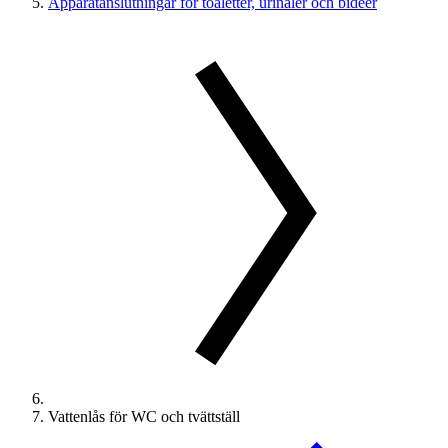
Apparatanslutningar för toaletter, urinaler och bidéer
Vattenlås för WC och tvättställ