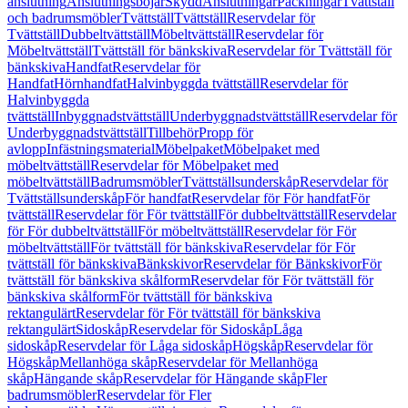
anslutning
Anslutningsböjar
Skydd
Anslutningar
Packningar
Tvättställ
och badrumsmöbler
Tvättställ
Tvättställ
Reservdelar för
Tvättställ
Dubbeltvättställ
Möbeltvättställ
Reservdelar för
Möbeltvättställ
Tvättställ för bänkskiva
Reservdelar för Tvättställ för
bänkskiva
Handfat
Reservdelar för
Handfat
Hörnhandfat
Halvinbyggda tvättställ
Reservdelar för
Halvinbyggda
tvättställ
Inbyggnadstvättställ
Underbyggnadstvättställ
Reservdelar för
Underbyggnadstvättställ
Tillbehör
Propp för
avlopp
Infästningsmaterial
Möbelpaket
Möbelpaket med
möbeltvättställ
Reservdelar för Möbelpaket med
möbeltvättställ
Badrumsmöbler
Tvättställsunderskåp
Reservdelar för
Tvättställsunderskåp
För handfat
Reservdelar för För handfat
För
tvättställ
Reservdelar för För tvättställ
För dubbeltvättställ
Reservdelar
för För dubbeltvättställ
För möbeltvättställ
Reservdelar för För
möbeltvättställ
För tvättställ för bänkskiva
Reservdelar för För
tvättställ för bänkskiva
Bänkskivor
Reservdelar för Bänkskivor
För
tvättställ för bänkskiva skålform
Reservdelar för För tvättställ för
bänkskiva skålform
För tvättställ för bänkskiva
rektangulärt
Reservdelar för För tvättställ för bänkskiva
rektangulärt
Sidoskåp
Reservdelar för Sidoskåp
Låga
sidoskåp
Reservdelar för Låga sidoskåp
Högskåp
Reservdelar för
Högskåp
Mellanhöga skåp
Reservdelar för Mellanhöga
skåp
Hängande skåp
Reservdelar för Hängande skåp
Fler
badrumsmöbler
Reservdelar för Fler