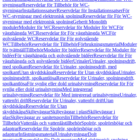
styrningar
Reservdelar för Tillbehör för WC-
styrningar
Installationssatser
Reservdelar för Installationssatser
För
WC-styrningar med elektronisk spolning
Reservdelar för För WC-
styrningar med elektronisk spolning
Geberit Monolith
moduler
Moduler för WC
Reservdelar för Moduler för WC
För
vägghängda WC
Reservdelar för För vägghängda WC
För
golvstående WC
Reservdelar för För golvstående
WC
Tillbehör
Reservdelar för Tillbehör
Förbrukningsmaterial
Moduler
för tvättställ
Tillbehör
Moduler för bidéer
Reservdelar för Moduler för
bidéer
För vägghängda och golvstående bidéer
Reservdelar för För
vägghängda och golvstående bidéer
Urinaler
Urinaler, spolningsdrift,
med spolkant
Reservdelar för Urinaler, spolningsdrift, med
spolkant
Utan skyddskåpa
Reservdelar för Utan skyddskåpa
Urinaler,
spolningsdrift, spolkantlösa
Reservdelar för Urinaler, spolningsdrift,
spolkantlösa
För synlig eller dold urinalstyrning
Reservdelar för För
synlig eller dold urinalstyrning
Med integrerad
urinalstyrning
Reservdelar för Med integrerad urinalstyrning
Urinaler,
vattenfri drift
Reservdelar för Urinaler, vattenfri drift
Utan
skyddskåpa
Reservdelar för Utan
skyddskåpa
Skiljeväggar
Skiljeväggar i plast
Skiljeväggar i
glas
Skiljeväggar av sanitetsporslin
Tillbehör
Reservdelar för
Tillbehör
Vattenlås och vattenlåstillbehör
Spolrör, spolrörsböjar och
adaptrar
Reservdelar för Spolrör, spolrörsböjar och
adaptrar
Infästningsmaterial
Urinalstyrningar
Dolt
montage
Reservdelar för Dolt montage
Med elektronisk spolning,