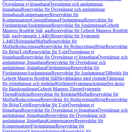
Övergångar ej löstagbara
Övergångar och anslutningar,
löstagbara
Reservdelar för Övergångar och anslutningar,
löstagbara
Kompensatorer
Reservdelar för
Kompensatorer
Genomföringar
Förslutningar
Reservdelar för
Förslutningar
Anslutningar
Reservdelar för Anslutningar
Geberit
Mapress Rostfritt Stål, gas
Reservdelar för Geberit Mapress Rostfritt
Stål, gas
Systemrör 1.4401
Reservdelar för Systemrör
1.4401
Rörnipplar
Muffar
Reservdelar för
Muffar
Reduceringar
Reservdelar för Reduceringar
Böjar
Reservdelar
för Böjar
T-rör
Reservdelar för T-rör
Övergångar ej
löstagbara
Reservdelar för Övergångar ej löstagbara
Övergångar och
anslutningar, löstagbara
Reservdelar för Övergångar och
anslutningar, löstagbara
Förslutningar
Reservdelar för
Förslutningar
Anslutningar
Reservdelar för Anslutningar
Tillbehör för
Geberit Mapress Rostfritt Stål
Skyddskåpor med rörände
Tätningar
för rörledningar och rördelar
Rörfästen
Systempackningar
Set skruv
för flänskopplingar
Geberit Mapress Therm
Systemrör
Therm
Rördelar
Reservdelar för Rördelar
Muffar
Reservdelar för
Muffar
Reduceringar
Reservdelar för Reduceringar
Böjar
Reservdelar
för Böjar
T-rör
Reservdelar för T-rör
Övergångar ej
löstagbara
Reservdelar för Övergångar ej löstagbara
Övergångar och
anslutningar, löstagbara
Reservdelar för Övergångar och
anslutningar, löstagbara
Kompensatorer
Reservdelar för
Kompensatorer
Förslutningar
Reservdelar för
Förslutningar
Värmeanslutningar
Reservdelar för