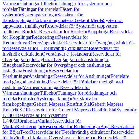
Värmeanslutningar
Tillbehör
Tätningar för systemrör och
rördelar
Tätningar för rördelar
Fästen för
systemrör
Systempackningar
Set skruv för
flänskopplingar
Förbrukningsmaterial
Geberit Mepla
Systemrör
tappvatten, multilayer
Reservdelar för Systemrör tappvatten,
multilayer
Rördelar
Reservdelar för Rördelar
Kopplingar
Reservdelar
för Kopplingar
Reduceringar
Reservdelar för
Reduceringar
Övergångsvinklar
Reservdelar för Övergångsvinklar
T-
rör
Reservdelar för T-rör
Invändig cirkulation
Reservdelar för
Invändig cirkulation
Övergångar ej löstagbara
Reservdelar för
Övergångar ej löstagbara
Övergångar och anslutningar,
löstagbara
Reservdelar för Övergångar och anslutningar,
löstagbara
Förslutningar
Reservdelar för
Förslutningar
Anslutningar
Reservdelar för Anslutningar
Fördelare
med gängad anslutning
Reservdelar för Fördelare med gängad
anslutning
Värmeanslutningar
Reservdelar för
Värmeanslutningar
Tillbehör
Tätningar för rörledningar och
rördelar
Rörfästen
Systempackningar
Set skruv för
flänskopplingar
Geberit Mapress Rostfritt Stål
Geberit Mapress
Rostfritt Stål
Reservdelar för Geberit Mapress Rostfritt Stål
Systemrör
1.4401
Reservdelar för Systemrör
1.4401
Rörnipplar
Muffar
Reservdelar för
Muffar
Reduceringar
Reservdelar för Reduceringar
Böjar
Reservdelar
för Böjar
T-rör
Reservdelar för T-rör
Invändig cirkulation
Reservdelar
för Invändig cirkulation
Övergångar ej löstagbara
Reservdelar för