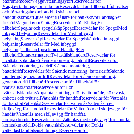
badrumsmöbler
Väggavställningsytor
Reservdelar för
Väggavställningsytor
Tillbehör
Reservdelar för Tillbehör
Lådinsatser
och förvaringsboxar
Handdukshållare och
handdukskrokar
Ljuselement
Hållare för bänkskivor
Handtag
Set
fotstöd
Magnettavlor
Eluttag
Reservdelar för Eluttag
Fler
tillbehör
Speglar och spegelskåp
Spegel
Reservdelar för Spegel
Med
inbyggd belysning
Reservdelar för Med inbyggd
belysning
Spegelskåp
Reservdelar för Spegelskåp
Med inbyggd
belysning
Reservdelar för Med inbyggd
belysning
Tillbehör
Ljuselement
Handtag
Fler
tillbehör
Eluttag
Armaturer
Tvättställsblandare
Reservdelar för
Tvättställsblandare
Stående montering, nätdrift
Reservdelar för
Stående montering, nätdrift
Stående montering,
batteridrift
Reservdelar för Stående montering, batteridrift
Stående
montering, generatordrift
Reservdelar för Stående montering,
generatordrift
Tillbehör
Reservdelar för Tillbehör
För
tvättställsblandare
Reservdelar för För
tvättställsblandare
Apparatanslutningar för tvättområde, köksvask,
enheter och tvättställ
Vattenlås för handfat
Reservdelar för Vattenlås
för handfat
Vattenlås
Reservdelar för Vattenlås
Vattenlås med
skiljevägg för handfat
Reservdelar för Vattenlås med skiljevägg för
handfat
Vattenlås med skiljevägg för handfat,
kompaktmodell
Reservdelar för Vattenlås med skiljevägg för handfat,
kompaktmodell
Dolda vattenlås
Reservdelar för Dolda
vattenlås
Handfatsanslutningar
Reservdelar för