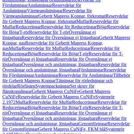
Förslutningar
Anslutningar
Reservdelar för
Anslutningar
Värmeanslutningar
Reservdelar för
Värmeanslutningar
Geberit Mapress Koppar, förkromat
Reservdelar
för Geberit Mapress Koppar, förkromat
Muffar
Reservdelar för
Muffar
Reduceringar
Reservdelar för Reduceringar
Böjar
Reservdelar
för Böjar
T-rör
Reservdelar för T-rör
Övergångar ej
löstagbara
Reservdelar för Övergångar ej löstagbara
Geberit Mapress
Koppar, gas
Reservdelar för Geberit Mapress Koppar,
gas
Muffar
Reservdelar för Muffar
Reduceringar
Reservdelar för
Reduceringar
Böjar
Reservdelar för Böjar
T-rör
Reservdelar för T-
rör
Övergångar ej löstagbara
Reservdelar för Övergångar ej
löstagbara
Övergångar och anslutningar, löstagbara
Reservdelar för
Övergångar och anslutningar, löstagbara
Förslutningar
Reservdelar
för Förslutningar
Anslutningar
Reservdelar för Anslutningar
Tillbehör
för Geberit Mapress Koppar
Tätningar för rörledningar och
rördelar
Rörfästen
Systempackningar
Set skruv för
flänskopplingar
Geberit Mapress CuNiFe
Geberit Mapress
CuNiFe
Reservdelar för Geberit Mapress CuNiFe
Systemrör
2.1972
Muffar
Reservdelar för Muffar
Reduceringar
Reservdelar för
Reduceringar
Böjar
Reservdelar för Böjar
T-rör
Reservdelar för T-
rör
Övergångar ej löstagbara
Reservdelar för Övergångar ej
löstagbara
Övergångar och anslutningar, löstagbara
Reservdelar för
Övergångar och anslutningar, löstagbara
Genomföringar
Reservdelar
för Genomföringar
Geberit Mapress CuNiFe, FKM blå
Systemrör