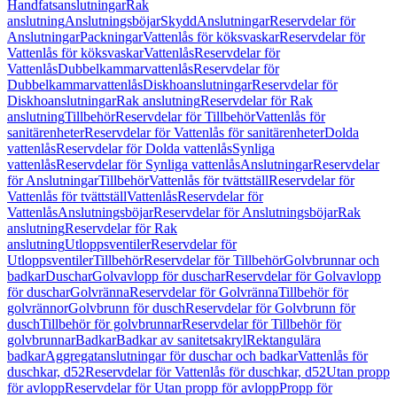
Handfatsanslutningar
Rak
anslutning
Anslutningsböjar
Skydd
Anslutningar
Reservdelar för
Anslutningar
Packningar
Vattenlås för köksvaskar
Reservdelar för
Vattenlås för köksvaskar
Vattenlås
Reservdelar för
Vattenlås
Dubbelkammarvattenlås
Reservdelar för
Dubbelkammarvattenlås
Diskhoanslutningar
Reservdelar för
Diskhoanslutningar
Rak anslutning
Reservdelar för Rak
anslutning
Tillbehör
Reservdelar för Tillbehör
Vattenlås för
sanitärenheter
Reservdelar för Vattenlås för sanitärenheter
Dolda
vattenlås
Reservdelar för Dolda vattenlås
Synliga
vattenlås
Reservdelar för Synliga vattenlås
Anslutningar
Reservdelar
för Anslutningar
Tillbehör
Vattenlås för tvättställ
Reservdelar för
Vattenlås för tvättställ
Vattenlås
Reservdelar för
Vattenlås
Anslutningsböjar
Reservdelar för Anslutningsböjar
Rak
anslutning
Reservdelar för Rak
anslutning
Utloppsventiler
Reservdelar för
Utloppsventiler
Tillbehör
Reservdelar för Tillbehör
Golvbrunnar och
badkar
Duschar
Golvavlopp för duschar
Reservdelar för Golvavlopp
för duschar
Golvränna
Reservdelar för Golvränna
Tillbehör för
golvrännor
Golvbrunn för dusch
Reservdelar för Golvbrunn för
dusch
Tillbehör för golvbrunnar
Reservdelar för Tillbehör för
golvbrunnar
Badkar
Badkar av sanitetsakryl
Rektangulära
badkar
Aggregatanslutningar för duschar och badkar
Vattenlås för
duschkar, d52
Reservdelar för Vattenlås för duschkar, d52
Utan propp
för avlopp
Reservdelar för Utan propp för avlopp
Propp för