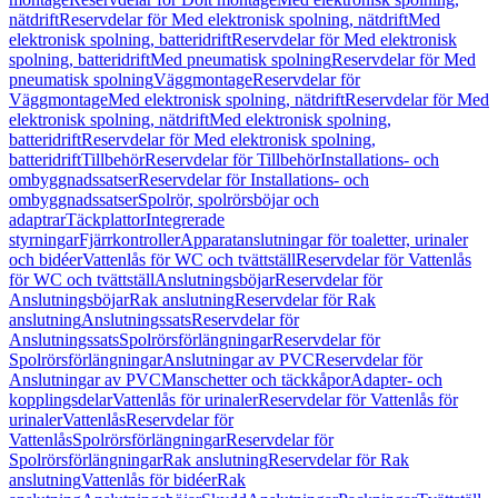
nätdrift
Reservdelar för Med elektronisk spolning, nätdrift
Med
elektronisk spolning, batteridrift
Reservdelar för Med elektronisk
spolning, batteridrift
Med pneumatisk spolning
Reservdelar för Med
pneumatisk spolning
Väggmontage
Reservdelar för
Väggmontage
Med elektronisk spolning, nätdrift
Reservdelar för Med
elektronisk spolning, nätdrift
Med elektronisk spolning,
batteridrift
Reservdelar för Med elektronisk spolning,
batteridrift
Tillbehör
Reservdelar för Tillbehör
Installations- och
ombyggnadssatser
Reservdelar för Installations- och
ombyggnadssatser
Spolrör, spolrörsböjar och
adaptrar
Täckplattor
Integrerade
styrningar
Fjärrkontroller
Apparatanslutningar för toaletter, urinaler
och bidéer
Vattenlås för WC och tvättställ
Reservdelar för Vattenlås
för WC och tvättställ
Anslutningsböjar
Reservdelar för
Anslutningsböjar
Rak anslutning
Reservdelar för Rak
anslutning
Anslutningssats
Reservdelar för
Anslutningssats
Spolrörsförlängningar
Reservdelar för
Spolrörsförlängningar
Anslutningar av PVC
Reservdelar för
Anslutningar av PVC
Manschetter och täckkåpor
Adapter- och
kopplingsdelar
Vattenlås för urinaler
Reservdelar för Vattenlås för
urinaler
Vattenlås
Reservdelar för
Vattenlås
Spolrörsförlängningar
Reservdelar för
Spolrörsförlängningar
Rak anslutning
Reservdelar för Rak
anslutning
Vattenlås för bidéer
Rak