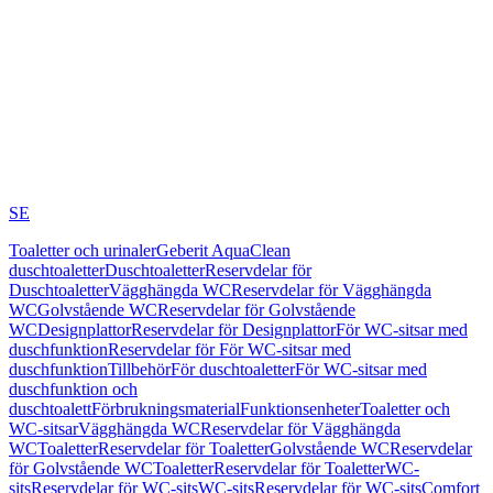
SE
Toaletter och urinaler
Geberit AquaClean
duschtoaletter
Duschtoaletter
Reservdelar för
Duschtoaletter
Vägghängda WC
Reservdelar för Vägghängda
WC
Golvstående WC
Reservdelar för Golvstående
WC
Designplattor
Reservdelar för Designplattor
För WC-sitsar med
duschfunktion
Reservdelar för För WC-sitsar med
duschfunktion
Tillbehör
För duschtoaletter
För WC-sitsar med
duschfunktion och
duschtoalett
Förbrukningsmaterial
Funktionsenheter
Toaletter och
WC-sitsar
Vägghängda WC
Reservdelar för Vägghängda
WC
Toaletter
Reservdelar för Toaletter
Golvstående WC
Reservdelar
för Golvstående WC
Toaletter
Reservdelar för Toaletter
WC-
sits
Reservdelar för WC-sits
WC-sits
Reservdelar för WC-sits
Comfort