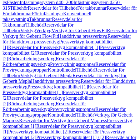
l/s
Fästen
Infästningssystem d40–200
Infästningssystem d250–
315
Tillbehör
Reservdelar för Tillbehör
För takbrunnar
Reservdelar för
För takbrunnar
För infästningar
Konventionell
takavvattning
Takbrunnar
Reservdelar för
Takbrunnar
Tillbehör
Reservdelar för
Tillbehör
Verktyg
Verktyg
Verktyg för Geberit FlowFit
Reservdelar för
Verktyg för Geberit FlowFit
Handdrivna pressverktyg
Reservdelar
för Handdrivna pressverktyg
Pressverktyg kompatibilitet
[1]
Reservdelar för Pressverktyg kompatibilitet [1]
Pressverktyg
kompatibilitet [2]
Reservdelar för Pressverktyg kompatibilitet
[2]
Rörbearbetningsverktyg
Reservdelar för
Rörbearbetningsverktyg
Provtryckningsproppar
Reservdelar för
Provtryckningsproppar
Kontrollmedel
Tillbehör
Reservdelar för
Tillbehör
Verktyg för Geberit Mepla
Reservdelar för Verktyg för
Geberit Mepla
Handdrivna pressverktyg
Reservdelar för Handdrivna
pressverktyg
Pressverktyg kompatibilitet [1]
Reservdelar för
Pressverktyg kompatibilitet [1]
Pressverktyg kompatibilitet
[2]
Reservdelar för Pressverktyg kompatibilitet
[2]
Rörbearbetningsverktyg
Reservdelar för
Rörbearbetningsverktyg
Provtryckningsproppar
Reservdelar för
Provtryckningsproppar
Kontrollmedel
Tillbehör
Verktyg för Geberit
Mapress
Reservdelar för Verktyg för Geberit Mapress
Pressverktyg
kompatibilitet [1]
Reservdelar för Pressverktyg kompatibilitet
[1]
Pressverktyg kompatibilitet [2]
Reservdelar för Pressverktyg
kompatibilitet [2]
Pressverktyg kompatibilitet [1] / [2]
Reservdelar för