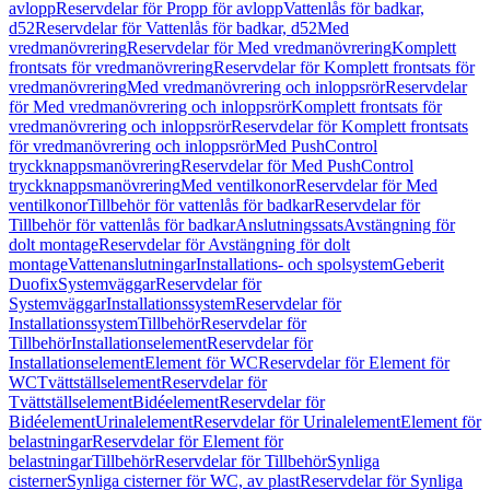
avlopp
Reservdelar för Propp för avlopp
Vattenlås för badkar,
d52
Reservdelar för Vattenlås för badkar, d52
Med
vredmanövrering
Reservdelar för Med vredmanövrering
Komplett
frontsats för vredmanövrering
Reservdelar för Komplett frontsats för
vredmanövrering
Med vredmanövrering och inloppsrör
Reservdelar
för Med vredmanövrering och inloppsrör
Komplett frontsats för
vredmanövrering och inloppsrör
Reservdelar för Komplett frontsats
för vredmanövrering och inloppsrör
Med PushControl
tryckknappsmanövrering
Reservdelar för Med PushControl
tryckknappsmanövrering
Med ventilkonor
Reservdelar för Med
ventilkonor
Tillbehör för vattenlås för badkar
Reservdelar för
Tillbehör för vattenlås för badkar
Anslutningssats
Avstängning för
dolt montage
Reservdelar för Avstängning för dolt
montage
Vattenanslutningar
Installations- och spolsystem
Geberit
Duofix
Systemväggar
Reservdelar för
Systemväggar
Installationssystem
Reservdelar för
Installationssystem
Tillbehör
Reservdelar för
Tillbehör
Installationselement
Reservdelar för
Installationselement
Element för WC
Reservdelar för Element för
WC
Tvättställselement
Reservdelar för
Tvättställselement
Bidéelement
Reservdelar för
Bidéelement
Urinalelement
Reservdelar för Urinalelement
Element för
belastningar
Reservdelar för Element för
belastningar
Tillbehör
Reservdelar för Tillbehör
Synliga
cisterner
Synliga cisterner för WC, av plast
Reservdelar för Synliga