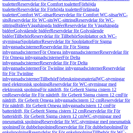
toaletter
Reservdelar för Comfort toaletter
Förhöjda
toaletter
Reservdelar för Förhöjda toaletter
Förlängda
toaletter
Comfort WC-sitsar
Reservdelar för Comfort WC-sitsar
WC-
sits
Reservdelar för WC-sits
WC-sittring
Reservdelar för WC-
sittring
Bidéer
Vägghängda bidéer
Reservdelar för Vägghängda
bidéer
Golvstående bidéer
Reservdelar för Golvstående
bidéer
Tillbehör
Reservdelar för Tillbehör
Spolplattor och WC-
styrningar
Spolplattor
Reservdelar för Spolplattor
För Sigma
inbyggnadscisterner
Reservdelar för För Sigma
inbyggnadscisterner
För Omega inbyggnadscisterner
Reservdelar för
För Omega inbyggnadscisterner
För Delta
inbyggnadscisterner
Reservdelar för För Delta
inbyggnadscisterner
För Twinline inbyggnadscisterner
Reservdelar
för För Twinline
inbyggnadscisterner
Tillbehör
Förbrukningsmaterial
WC-styrningar
med elektronisk spolning
Reservdelar för WC-styrningar med
elektronisk spolning
För nätdrift, för Geberit Sigma cistern 12
cm
Reservdelar för För nätdrift, för Geberit Sigma cistern 12 cm
För
nätdrift, för Geberit Omega inbyggnadscistern 12 cm
Reservdelar för
För nätdrift, för Geberit Omega inbyggnadscistern 12 cm
För
batteridrift, för Geberit Sigma cistern 12 cm
Reservdelar för För
batteridrift, för Geberit Sigma cistern 12 cm
WC-styrningar med
pneumatisk spolning
Reservdelar för WC-styrningar med pneumatisk
spolning
För dubbelspolning
Reservdelar för För dubbelspolning
För
enkelspolning
Reservdelar för För enkelspolning
Tillbehör för WC-