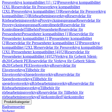
Pressverktyg kompatibilitet [1] / [2]
Pressverktyg kompatibilitet
[2XL]
Reservdelar för Pressverktyg kompatibilitet
[2XL]
Pressverktyg kompatibilitet [3]
Reservdelar för Pressverktyg
kompatibilitet [3]
Rörbearbetningsverktyg
Reservdelar för
Rörbearbetningsverktyg
Provtryckningsproppar
Reservdelar för
Provtryckningsproppar
Kontrollmedel
Reservdelar för
Kontrollmedel
Tillbehör
Pressenheter
Reservdelar för
Pressenheter
Pressenheter kompatibilitet [1]
Reservdelar för
Pressenheter kompatibilitet [1]
Pressenheter kompatibilitet
[2]
Reservdelar för Pressenheter kompatibilitet [2]
Pressverktyg
kompatibilitet [2XL]
Reservdelar för Pressverktyg kompatibilitet
[2XL]
Pressenheter kompatibilitet [4]/[2]
Reservdelar för
Pressenheter kompatibilitet [4]/[2]
Verktyg för Geberit Silent-
db20/Geberit PE
Reservdelar för Verktyg för Geberit Silent-
db20/Geberit PE
Elsvetsverktyg
Reservdelar för
Elsvetsverktyg
Tillbehör för
Elsvetsverktyg
Spegelsvetsverktyg
Reservdelar för
Spegelsvetsverktyg
Tillbehör för
spegelsvetsverktyg
Rörbearbetningsverktyg
Reservdelar för
Rörbearbetningsverktyg
Tillbehör för
rörbearbetningsverktyg
Reservdelar för Tillbehör för
rörbearbetningsverktyg
Fjärrkontroller
Fjärrkontroller
Produktkategorier
Badrumsserier
Nyheter