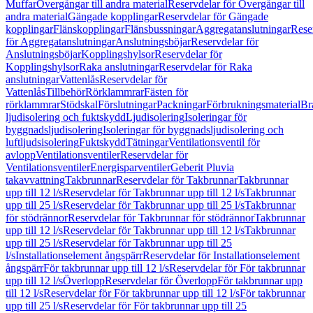
Muffar
Övergångar till andra material
Reservdelar för Övergångar till
andra material
Gängade kopplingar
Reservdelar för Gängade
kopplingar
Flänskopplingar
Flänsbussningar
Aggregatanslutningar
Rese
för Aggregatanslutningar
Anslutningsböjar
Reservdelar för
Anslutningsböjar
Kopplingshylsor
Reservdelar för
Kopplingshylsor
Raka anslutningar
Reservdelar för Raka
anslutningar
Vattenlås
Reservdelar för
Vattenlås
Tillbehör
Rörklammrar
Fästen för
rörklammrar
Stödskal
Förslutningar
Packningar
Förbrukningsmaterial
Br
ljudisolering och fuktskydd
Ljudisolering
Isoleringar för
byggnadsljudisolering
Isoleringar för byggnadsljudisolering och
luftljudsisolering
Fuktskydd
Tätningar
Ventilationsventil för
avlopp
Ventilationsventiler
Reservdelar för
Ventilationsventiler
Energisparventiler
Geberit Pluvia
takavvattning
Takbrunnar
Reservdelar för Takbrunnar
Takbrunnar
upp till 12 l/s
Reservdelar för Takbrunnar upp till 12 l/s
Takbrunnar
upp till 25 l/s
Reservdelar för Takbrunnar upp till 25 l/s
Takbrunnar
för stödrännor
Reservdelar för Takbrunnar för stödrännor
Takbrunnar
upp till 12 l/s
Reservdelar för Takbrunnar upp till 12 l/s
Takbrunnar
upp till 25 l/s
Reservdelar för Takbrunnar upp till 25
l/s
Installationselement ångspärr
Reservdelar för Installationselement
ångspärr
För takbrunnar upp till 12 l/s
Reservdelar för För takbrunnar
upp till 12 l/s
Överlopp
Reservdelar för Överlopp
För takbrunnar upp
till 12 l/s
Reservdelar för För takbrunnar upp till 12 l/s
För takbrunnar
upp till 25 l/s
Reservdelar för För takbrunnar upp till 25