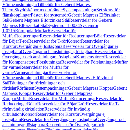
Värmeanslutningar
Tillbehör för Geberit Mapress
Therm
Skyddskåpor med rörände
Systempackningar
Set skruv för
flänskopplingar
Fästen för systemrör
Geberit Mapress Elförzinkat
Stål
Geberit Mapress Elförzinkat Stål
Reservdelar för Geberit
Mapress Elförzinkat Stål
Systemrör 1.0034
Systemrör
1.0215
Rörnipplar
Muffar
Reservdelar för
Muffar
Reduceringar
Reservdelar för Reduceringar
Böjar
Reservdelar
för Böjar
T-rör
Reservdelar för T-rör
Korsrör
Reservdelar för
Korsrör
Övergångar ej löstagbara
Reservdelar för Övergångar ej
löstagbara
Övergångar och anslutningar, löstagbara
Reservdelar för
Övergångar och anslutningar, löstagbara
Kompensatorer
Reservdelar
för Kompensatorer
Förslutningar
Reservdelar för Förslutningar
Muffar
för värme
Reservdelar för Muffar för
värme
Värmeanslutningar
Reservdelar för
Värmeanslutningar
Tillbehör för Geberit Mapress Elförzinkat
Stål
Tätningar för rörledningar och
rördelar
Rörfästen
Systempackningar
Geberit Mapress Koppar
Geberit
Mapress Koppar
Reservdelar för Geberit Mapress
Koppar
Muffar
Reservdelar för Muffar
Reduceringar
Reservdelar för
Reduceringar
Böjar
Reservdelar för Böjar
T-rör
Reservdelar för T-
rör
Invändig cirkulation
Reservdelar för Invändig
cirkulation
Korsrör
Reservdelar för Korsrör
Övergångar ej
löstagbara
Reservdelar för Övergångar ej löstagbara
Övergångar och
anslutningar, löstagbara
Reservdelar för Övergångar och
anslutningar, löstagbara
Förslutningar
Reservdelar för