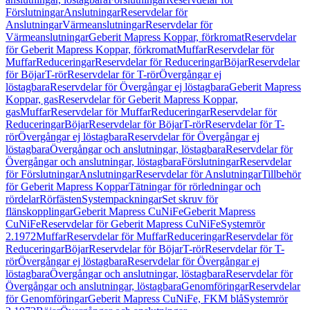
Förslutningar
Anslutningar
Reservdelar för
Anslutningar
Värmeanslutningar
Reservdelar för
Värmeanslutningar
Geberit Mapress Koppar, förkromat
Reservdelar
för Geberit Mapress Koppar, förkromat
Muffar
Reservdelar för
Muffar
Reduceringar
Reservdelar för Reduceringar
Böjar
Reservdelar
för Böjar
T-rör
Reservdelar för T-rör
Övergångar ej
löstagbara
Reservdelar för Övergångar ej löstagbara
Geberit Mapress
Koppar, gas
Reservdelar för Geberit Mapress Koppar,
gas
Muffar
Reservdelar för Muffar
Reduceringar
Reservdelar för
Reduceringar
Böjar
Reservdelar för Böjar
T-rör
Reservdelar för T-
rör
Övergångar ej löstagbara
Reservdelar för Övergångar ej
löstagbara
Övergångar och anslutningar, löstagbara
Reservdelar för
Övergångar och anslutningar, löstagbara
Förslutningar
Reservdelar
för Förslutningar
Anslutningar
Reservdelar för Anslutningar
Tillbehör
för Geberit Mapress Koppar
Tätningar för rörledningar och
rördelar
Rörfästen
Systempackningar
Set skruv för
flänskopplingar
Geberit Mapress CuNiFe
Geberit Mapress
CuNiFe
Reservdelar för Geberit Mapress CuNiFe
Systemrör
2.1972
Muffar
Reservdelar för Muffar
Reduceringar
Reservdelar för
Reduceringar
Böjar
Reservdelar för Böjar
T-rör
Reservdelar för T-
rör
Övergångar ej löstagbara
Reservdelar för Övergångar ej
löstagbara
Övergångar och anslutningar, löstagbara
Reservdelar för
Övergångar och anslutningar, löstagbara
Genomföringar
Reservdelar
för Genomföringar
Geberit Mapress CuNiFe, FKM blå
Systemrör