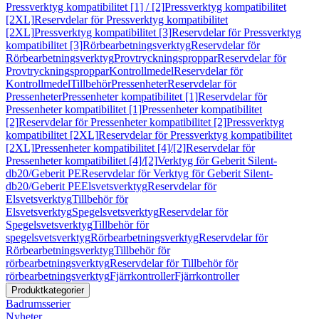
Pressverktyg kompatibilitet [1] / [2]
Pressverktyg kompatibilitet
[2XL]
Reservdelar för Pressverktyg kompatibilitet
[2XL]
Pressverktyg kompatibilitet [3]
Reservdelar för Pressverktyg
kompatibilitet [3]
Rörbearbetningsverktyg
Reservdelar för
Rörbearbetningsverktyg
Provtryckningsproppar
Reservdelar för
Provtryckningsproppar
Kontrollmedel
Reservdelar för
Kontrollmedel
Tillbehör
Pressenheter
Reservdelar för
Pressenheter
Pressenheter kompatibilitet [1]
Reservdelar för
Pressenheter kompatibilitet [1]
Pressenheter kompatibilitet
[2]
Reservdelar för Pressenheter kompatibilitet [2]
Pressverktyg
kompatibilitet [2XL]
Reservdelar för Pressverktyg kompatibilitet
[2XL]
Pressenheter kompatibilitet [4]/[2]
Reservdelar för
Pressenheter kompatibilitet [4]/[2]
Verktyg för Geberit Silent-
db20/Geberit PE
Reservdelar för Verktyg för Geberit Silent-
db20/Geberit PE
Elsvetsverktyg
Reservdelar för
Elsvetsverktyg
Tillbehör för
Elsvetsverktyg
Spegelsvetsverktyg
Reservdelar för
Spegelsvetsverktyg
Tillbehör för
spegelsvetsverktyg
Rörbearbetningsverktyg
Reservdelar för
Rörbearbetningsverktyg
Tillbehör för
rörbearbetningsverktyg
Reservdelar för Tillbehör för
rörbearbetningsverktyg
Fjärrkontroller
Fjärrkontroller
Produktkategorier
Badrumsserier
Nyheter