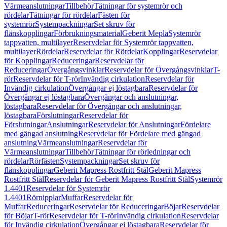
Värmeanslutningar
Tillbehör
Tätningar för systemrör och
rördelar
Tätningar för rördelar
Fästen för
systemrör
Systempackningar
Set skruv för
flänskopplingar
Förbrukningsmaterial
Geberit Mepla
Systemrör
tappvatten, multilayer
Reservdelar för Systemrör tappvatten,
multilayer
Rördelar
Reservdelar för Rördelar
Kopplingar
Reservdelar
för Kopplingar
Reduceringar
Reservdelar för
Reduceringar
Övergångsvinklar
Reservdelar för Övergångsvinklar
T-
rör
Reservdelar för T-rör
Invändig cirkulation
Reservdelar för
Invändig cirkulation
Övergångar ej löstagbara
Reservdelar för
Övergångar ej löstagbara
Övergångar och anslutningar,
löstagbara
Reservdelar för Övergångar och anslutningar,
löstagbara
Förslutningar
Reservdelar för
Förslutningar
Anslutningar
Reservdelar för Anslutningar
Fördelare
med gängad anslutning
Reservdelar för Fördelare med gängad
anslutning
Värmeanslutningar
Reservdelar för
Värmeanslutningar
Tillbehör
Tätningar för rörledningar och
rördelar
Rörfästen
Systempackningar
Set skruv för
flänskopplingar
Geberit Mapress Rostfritt Stål
Geberit Mapress
Rostfritt Stål
Reservdelar för Geberit Mapress Rostfritt Stål
Systemrör
1.4401
Reservdelar för Systemrör
1.4401
Rörnipplar
Muffar
Reservdelar för
Muffar
Reduceringar
Reservdelar för Reduceringar
Böjar
Reservdelar
för Böjar
T-rör
Reservdelar för T-rör
Invändig cirkulation
Reservdelar
för Invändig cirkulation
Övergångar ej löstagbara
Reservdelar för