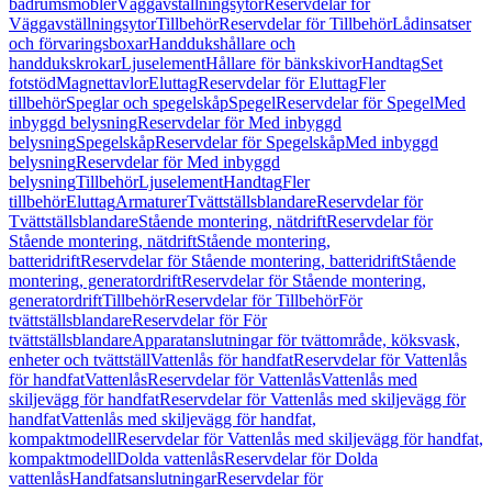
badrumsmöbler
Väggavställningsytor
Reservdelar för
Väggavställningsytor
Tillbehör
Reservdelar för Tillbehör
Lådinsatser
och förvaringsboxar
Handdukshållare och
handdukskrokar
Ljuselement
Hållare för bänkskivor
Handtag
Set
fotstöd
Magnettavlor
Eluttag
Reservdelar för Eluttag
Fler
tillbehör
Speglar och spegelskåp
Spegel
Reservdelar för Spegel
Med
inbyggd belysning
Reservdelar för Med inbyggd
belysning
Spegelskåp
Reservdelar för Spegelskåp
Med inbyggd
belysning
Reservdelar för Med inbyggd
belysning
Tillbehör
Ljuselement
Handtag
Fler
tillbehör
Eluttag
Armaturer
Tvättställsblandare
Reservdelar för
Tvättställsblandare
Stående montering, nätdrift
Reservdelar för
Stående montering, nätdrift
Stående montering,
batteridrift
Reservdelar för Stående montering, batteridrift
Stående
montering, generatordrift
Reservdelar för Stående montering,
generatordrift
Tillbehör
Reservdelar för Tillbehör
För
tvättställsblandare
Reservdelar för För
tvättställsblandare
Apparatanslutningar för tvättområde, köksvask,
enheter och tvättställ
Vattenlås för handfat
Reservdelar för Vattenlås
för handfat
Vattenlås
Reservdelar för Vattenlås
Vattenlås med
skiljevägg för handfat
Reservdelar för Vattenlås med skiljevägg för
handfat
Vattenlås med skiljevägg för handfat,
kompaktmodell
Reservdelar för Vattenlås med skiljevägg för handfat,
kompaktmodell
Dolda vattenlås
Reservdelar för Dolda
vattenlås
Handfatsanslutningar
Reservdelar för