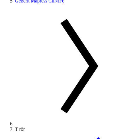
Geberit Mapress CuNiFe
T-rör