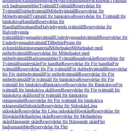
anslutning
Anslutningsböjar
Skydd
Anslutningar
Packningar
Tvättställ
och badrumsmöbler
Tvättställ
Tvättställ
Reservdelar för
Tvättställ
Dubbeltvättställ
Möbeltvättställ
Reservdelar för
Möbeltvättställ
Tvättställ för bänkskiva
Reservdelar för Tvättställ för
bänkskiva
Handfat
Reservdelar för
Handfat
Hörnhandfat
Halvinbyggda tvättställ
Reservdelar för
Halvinbyggda
tvättställ
Inbyggnadstvättställ
Underbyggnadstvättställ
Reservdelar för
Underbyggnadstvättställ
Tillbehör
Propp för
avlopp
Infästningsmaterial
Möbelpaket
Möbelpaket med
möbeltvättställ
Reservdelar för Möbelpaket med
möbeltvättställ
Badrumsmöbler
Tvättställsunderskåp
Reservdelar för
Tvättställsunderskåp
För handfat
Reservdelar för För handfat
För
tvättställ
Reservdelar för För tvättställ
För dubbeltvättställ
Reservdelar
för För dubbeltvättställ
För möbeltvättställ
Reservdelar för För
möbeltvättställ
För tvättställ för bänkskiva
Reservdelar för För
tvättställ för bänkskiva
Bänkskivor
Reservdelar för Bänkskivor
För
tvättställ för bänkskiva skålform
Reservdelar för För tvättställ för
bänkskiva skålform
För tvättställ för bänkskiva
rektangulärt
Reservdelar för För tvättställ för bänkskiva
rektangulärt
Sidoskåp
Reservdelar för Sidoskåp
Låga
sidoskåp
Reservdelar för Låga sidoskåp
Högskåp
Reservdelar för
Högskåp
Mellanhöga skåp
Reservdelar för Mellanhöga
skåp
Hängande skåp
Reservdelar för Hängande skåp
Fler
badrumsmöbler
Reservdelar för Fler