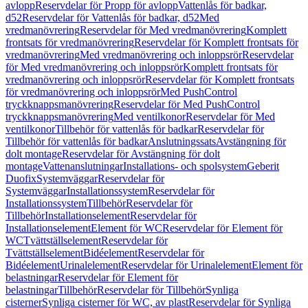
avlopp
Reservdelar för Propp för avlopp
Vattenlås för badkar,
d52
Reservdelar för Vattenlås för badkar, d52
Med
vredmanövrering
Reservdelar för Med vredmanövrering
Komplett
frontsats för vredmanövrering
Reservdelar för Komplett frontsats för
vredmanövrering
Med vredmanövrering och inloppsrör
Reservdelar
för Med vredmanövrering och inloppsrör
Komplett frontsats för
vredmanövrering och inloppsrör
Reservdelar för Komplett frontsats
för vredmanövrering och inloppsrör
Med PushControl
tryckknappsmanövrering
Reservdelar för Med PushControl
tryckknappsmanövrering
Med ventilkonor
Reservdelar för Med
ventilkonor
Tillbehör för vattenlås för badkar
Reservdelar för
Tillbehör för vattenlås för badkar
Anslutningssats
Avstängning för
dolt montage
Reservdelar för Avstängning för dolt
montage
Vattenanslutningar
Installations- och spolsystem
Geberit
Duofix
Systemväggar
Reservdelar för
Systemväggar
Installationssystem
Reservdelar för
Installationssystem
Tillbehör
Reservdelar för
Tillbehör
Installationselement
Reservdelar för
Installationselement
Element för WC
Reservdelar för Element för
WC
Tvättställselement
Reservdelar för
Tvättställselement
Bidéelement
Reservdelar för
Bidéelement
Urinalelement
Reservdelar för Urinalelement
Element för
belastningar
Reservdelar för Element för
belastningar
Tillbehör
Reservdelar för Tillbehör
Synliga
cisterner
Synliga cisterner för WC, av plast
Reservdelar för Synliga