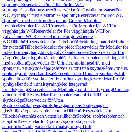
styrningar
Reservdelar för Tillbehör för WC-
styrningar
Installationssatser
Reservdelar för Installationssatser
För
WC-styrningar med elektronisk spolning
Reservdelar för För WC-
styrningar med elektronisk spolning
Geberit Monolith
moduler
Moduler för WC
Reservdelar för Moduler för WC
För
vägghängda WC
Reservdelar för För vägghängda WC
För
golvstående WC
Reservdelar för För golvstående
WC
Tillbehör
Reservdelar för Tillbehör
Förbrukningsmaterial
Moduler
för tvättställ
Tillbehör
Moduler för bidéer
Reservdelar för Moduler för
bidéer
För vägghängda och golvstående bidéer
Reservdelar för För
vägghängda och golvstående bidéer
Urinaler
Urinaler, spolningsdrift,
med spolkant
Reservdelar för Urinaler, spolningsdrift, med
spolkant
Utan skyddskåpa
Reservdelar för Utan skyddskåpa
Urinaler,
spolningsdrift, spolkantlösa
Reservdelar för Urinaler, spolningsdrift,
spolkantlösa
För synlig eller dold urinalstyrning
Reservdelar för För
synlig eller dold urinalstyrning
Med integrerad
urinalstyrning
Reservdelar för Med integrerad urinalstyrning
Urinaler,
vattenfri drift
Reservdelar för Urinaler, vattenfri drift
Utan
skyddskåpa
Reservdelar för Utan
skyddskåpa
Skiljeväggar
Skiljeväggar i plast
Skiljeväggar i
glas
Skiljeväggar av sanitetsporslin
Tillbehör
Reservdelar för
Tillbehör
Vattenlås och vattenlåstillbehör
Spolrör, spolrörsböjar och
adaptrar
Reservdelar för Spolrör, spolrörsböjar och
adaptrar
Infästningsmaterial
Urinalstyrningar
Dolt
montage
Reservdelar för Dolt montage
Med elektronisk spolning,