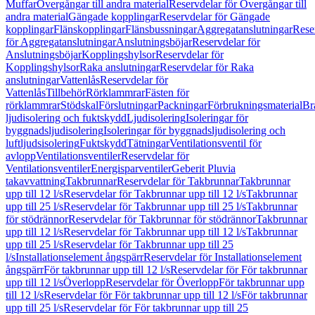
Muffar
Övergångar till andra material
Reservdelar för Övergångar till
andra material
Gängade kopplingar
Reservdelar för Gängade
kopplingar
Flänskopplingar
Flänsbussningar
Aggregatanslutningar
Rese
för Aggregatanslutningar
Anslutningsböjar
Reservdelar för
Anslutningsböjar
Kopplingshylsor
Reservdelar för
Kopplingshylsor
Raka anslutningar
Reservdelar för Raka
anslutningar
Vattenlås
Reservdelar för
Vattenlås
Tillbehör
Rörklammrar
Fästen för
rörklammrar
Stödskal
Förslutningar
Packningar
Förbrukningsmaterial
Br
ljudisolering och fuktskydd
Ljudisolering
Isoleringar för
byggnadsljudisolering
Isoleringar för byggnadsljudisolering och
luftljudsisolering
Fuktskydd
Tätningar
Ventilationsventil för
avlopp
Ventilationsventiler
Reservdelar för
Ventilationsventiler
Energisparventiler
Geberit Pluvia
takavvattning
Takbrunnar
Reservdelar för Takbrunnar
Takbrunnar
upp till 12 l/s
Reservdelar för Takbrunnar upp till 12 l/s
Takbrunnar
upp till 25 l/s
Reservdelar för Takbrunnar upp till 25 l/s
Takbrunnar
för stödrännor
Reservdelar för Takbrunnar för stödrännor
Takbrunnar
upp till 12 l/s
Reservdelar för Takbrunnar upp till 12 l/s
Takbrunnar
upp till 25 l/s
Reservdelar för Takbrunnar upp till 25
l/s
Installationselement ångspärr
Reservdelar för Installationselement
ångspärr
För takbrunnar upp till 12 l/s
Reservdelar för För takbrunnar
upp till 12 l/s
Överlopp
Reservdelar för Överlopp
För takbrunnar upp
till 12 l/s
Reservdelar för För takbrunnar upp till 12 l/s
För takbrunnar
upp till 25 l/s
Reservdelar för För takbrunnar upp till 25