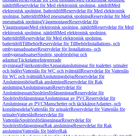
nätdrift
Reservdelar för Med elektronisk spolning, nätdrift
Med
elektronisk spolning, batteridrift
Reservdelar för Med elektronisk
spolning, batteridrift
Med pneumatisk spolning
Reservdelar för Med
pneumatisk spolning
Väggmontage
Reservdelar för
Väggmontage
Med elektronisk spolning, nätdrift
Reservdelar för Med
elektronisk spolning, nätdrift
Med elektronisk spolning,
batteridrift
Reservdelar för Med elektronisk spolning,
batteridrift
Tillbehör
Reservdelar för Tillbehör
Installations- och
ombyggnadssatser
Reservdelar för Installations- och
ombyggnadssatser
Spolrör, spolrörsböjar och
adaptrar
Täckplattor
Integrerade
styrningar
Fjärrkontroller
Apparatanslutningar för toaletter, urinaler
och bidéer
Vattenlås för WC och tvättställ
Reservdelar för Vattenlås
för WC och tvättställ
Anslutningsböjar
Reservdelar för
Anslutningsböjar
Rak anslutning
Reservdelar för Rak
anslutning
Anslutningssats
Reservdelar för
Anslutningssats
Spolrörsförlängningar
Reservdelar för
Spolrörsförlängningar
Anslutningar av PVC
Reservdelar för
Anslutningar av PVC
Manschetter och täckkåpor
Adapter- och
kopplingsdelar
Vattenlås för urinaler
Reservdelar för Vattenlås för
urinaler
Vattenlås
Reservdelar för
Vattenlås
Spolrörsförlängningar
Reservdelar för
Spolrörsförlängningar
Rak anslutning
Reservdelar för Rak
anslutning
Vattenlås för bidéer
Rak