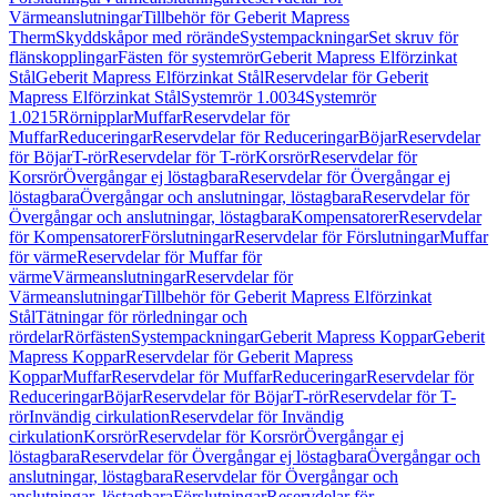
Värmeanslutningar
Tillbehör för Geberit Mapress
Therm
Skyddskåpor med rörände
Systempackningar
Set skruv för
flänskopplingar
Fästen för systemrör
Geberit Mapress Elförzinkat
Stål
Geberit Mapress Elförzinkat Stål
Reservdelar för Geberit
Mapress Elförzinkat Stål
Systemrör 1.0034
Systemrör
1.0215
Rörnipplar
Muffar
Reservdelar för
Muffar
Reduceringar
Reservdelar för Reduceringar
Böjar
Reservdelar
för Böjar
T-rör
Reservdelar för T-rör
Korsrör
Reservdelar för
Korsrör
Övergångar ej löstagbara
Reservdelar för Övergångar ej
löstagbara
Övergångar och anslutningar, löstagbara
Reservdelar för
Övergångar och anslutningar, löstagbara
Kompensatorer
Reservdelar
för Kompensatorer
Förslutningar
Reservdelar för Förslutningar
Muffar
för värme
Reservdelar för Muffar för
värme
Värmeanslutningar
Reservdelar för
Värmeanslutningar
Tillbehör för Geberit Mapress Elförzinkat
Stål
Tätningar för rörledningar och
rördelar
Rörfästen
Systempackningar
Geberit Mapress Koppar
Geberit
Mapress Koppar
Reservdelar för Geberit Mapress
Koppar
Muffar
Reservdelar för Muffar
Reduceringar
Reservdelar för
Reduceringar
Böjar
Reservdelar för Böjar
T-rör
Reservdelar för T-
rör
Invändig cirkulation
Reservdelar för Invändig
cirkulation
Korsrör
Reservdelar för Korsrör
Övergångar ej
löstagbara
Reservdelar för Övergångar ej löstagbara
Övergångar och
anslutningar, löstagbara
Reservdelar för Övergångar och
anslutningar, löstagbara
Förslutningar
Reservdelar för