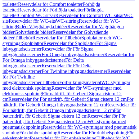
toaletter
Reservdelar för Comfort toaletter
Förhöjda
toaletter
Reservdelar för Förhöjda toaletter
Förlängda
toaletter
Comfort WC-sitsar
Reservdelar för Comfort WC-sitsar
WC-
sits
Reservdelar för WC-sits
WC-sittring
Reservdelar för WC-
sittring
Bidéer
Vägghängda bidéer
Reservdelar för Vägghängda
bidéer
Golvstående bidéer
Reservdelar för Golvstående
bidéer
Tillbehör
Reservdelar för Tillbehör
Spolplattor och WC-
styrningar
Spolplattor
Reservdelar för Spolplattor
För Sigma
inbyggnadscisterner
Reservdelar för För Sigma
inbyggnadscisterner
För Omega inbyggnadscisterner
Reservdelar för
För Omega inbyggnadscisterner
För Delta
inbyggnadscisterner
Reservdelar för För Delta
inbyggnadscisterner
För Twinline inbyggnadscisterner
Reservdelar
för För Twinline
inbyggnadscisterner
Tillbehör
Förbrukningsmaterial
WC-styrningar
med elektronisk spolning
Reservdelar för WC-styrningar med
elektronisk spolning
För nätdrift, för Geberit Sigma cistern 12
cm
Reservdelar för För nätdrift, för Geberit Sigma cistern 12 cm
För
nätdrift, för Geberit Omega inbyggnadscistern 12 cm
Reservdelar för
För nätdrift, för Geberit Omega inbyggnadscistern 12 cm
För
batteridrift, för Geberit Sigma cistern 12 cm
Reservdelar för För
batteridrift, för Geberit Sigma cistern 12 cm
WC-styrningar med
pneumatisk spolning
Reservdelar för WC-styrningar med pneumatisk
spolning
För dubbelspolning
Reservdelar för För dubbelspolning
För
enkelspolning
Reservdelar för För enkelspolning
Tillbehör för WC-