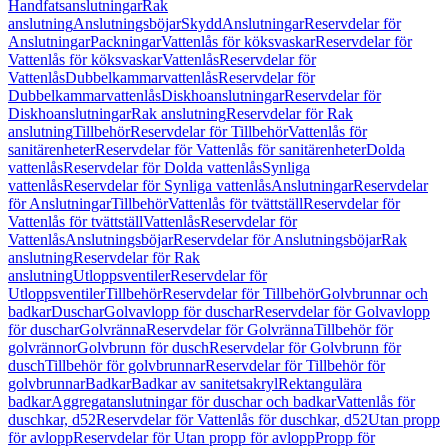
Handfatsanslutningar
Rak
anslutning
Anslutningsböjar
Skydd
Anslutningar
Reservdelar för
Anslutningar
Packningar
Vattenlås för köksvaskar
Reservdelar för
Vattenlås för köksvaskar
Vattenlås
Reservdelar för
Vattenlås
Dubbelkammarvattenlås
Reservdelar för
Dubbelkammarvattenlås
Diskhoanslutningar
Reservdelar för
Diskhoanslutningar
Rak anslutning
Reservdelar för Rak
anslutning
Tillbehör
Reservdelar för Tillbehör
Vattenlås för
sanitärenheter
Reservdelar för Vattenlås för sanitärenheter
Dolda
vattenlås
Reservdelar för Dolda vattenlås
Synliga
vattenlås
Reservdelar för Synliga vattenlås
Anslutningar
Reservdelar
för Anslutningar
Tillbehör
Vattenlås för tvättställ
Reservdelar för
Vattenlås för tvättställ
Vattenlås
Reservdelar för
Vattenlås
Anslutningsböjar
Reservdelar för Anslutningsböjar
Rak
anslutning
Reservdelar för Rak
anslutning
Utloppsventiler
Reservdelar för
Utloppsventiler
Tillbehör
Reservdelar för Tillbehör
Golvbrunnar och
badkar
Duschar
Golvavlopp för duschar
Reservdelar för Golvavlopp
för duschar
Golvränna
Reservdelar för Golvränna
Tillbehör för
golvrännor
Golvbrunn för dusch
Reservdelar för Golvbrunn för
dusch
Tillbehör för golvbrunnar
Reservdelar för Tillbehör för
golvbrunnar
Badkar
Badkar av sanitetsakryl
Rektangulära
badkar
Aggregatanslutningar för duschar och badkar
Vattenlås för
duschkar, d52
Reservdelar för Vattenlås för duschkar, d52
Utan propp
för avlopp
Reservdelar för Utan propp för avlopp
Propp för