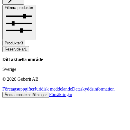
Filtrera produkter
Produkter
3
Reservdelar
1
Ditt aktuella område
Sverige
©
2026
Geberit AB
Företagsuppgifter
Juridisk meddelande
Dataskyddsinformation
Försäkringar
Ändra cookieinställningar