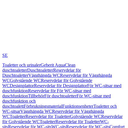
SE
Toaletter och urinaler
Geberit AquaClean
duschtoaletter
Duschtoaletter
Reservdelar för
Duschtoaletter
Vägghängda WC
Reservdelar för Vägghängda
WC
Golvstående WC
Reservdelar för Golvstående
WC
Designplattor
Reservdelar för Designplattor
För WC-sitsar med
duschfunktion
Reservdelar för För WC-sitsar med
duschfunktion
Tillbehör
För duschtoaletter
För WC-sitsar med
duschfunktion och
duschtoalett
Förbrukningsmaterial
Funktionsenheter
Toaletter och
WC-sitsar
Vägghängda WC
Reservdelar för Vägghängda
WC
Toaletter
Reservdelar för Toaletter
Golvstående WC
Reservdelar
för Golvstående WC
Toaletter
Reservdelar för Toaletter
WC-
sits
Reservdelar för WC-sits
WC-sits
Reservdelar för WC-sits
Comfort