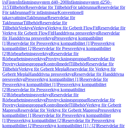
l/s
Fästen
Infästningssystem d40–200
Infästningssystem d250–
315
Tillbehör
Reservdelar för Tillbehör
För takbrunnar
Reservdelar för
För takbrunnar
För infästningar
Konventionell
takavvattning
Takbrunnar
Reservdelar för
Takbrunnar
Tillbehör
Reservdelar för
Tillbehör
Verktyg
Verktyg
Verktyg för Geberit FlowFit
Reservdelar för
Verktyg för Geberit FlowFit
Handdrivna pressverktyg
Reservdelar
för Handdrivna pressverktyg
Pressverktyg kompatibilitet
[1]
Reservdelar för Pressverktyg kompatibilitet [1]
Pressverktyg
kompatibilitet [2]
Reservdelar för Pressverktyg kompatibilitet
[2]
Rörbearbetningsverktyg
Reservdelar för
Rörbearbetningsverktyg
Provtryckningsproppar
Reservdelar för
Provtryckningsproppar
Kontrollmedel
Tillbehör
Reservdelar för
Tillbehör
Verktyg för Geberit Mepla
Reservdelar för Verktyg för
Geberit Mepla
Handdrivna pressverktyg
Reservdelar för Handdrivna
pressverktyg
Pressverktyg kompatibilitet [1]
Reservdelar för
Pressverktyg kompatibilitet [1]
Pressverktyg kompatibilitet
[2]
Reservdelar för Pressverktyg kompatibilitet
[2]
Rörbearbetningsverktyg
Reservdelar för
Rörbearbetningsverktyg
Provtryckningsproppar
Reservdelar för
Provtryckningsproppar
Kontrollmedel
Tillbehör
Verktyg för Geberit
Mapress
Reservdelar för Verktyg för Geberit Mapress
Pressverktyg
kompatibilitet [1]
Reservdelar för Pressverktyg kompatibilitet
[1]
Pressverktyg kompatibilitet [2]
Reservdelar för Pressverktyg
kompatibilitet [2]
Pressverktyg kompatibilitet [1] / [2]
Reservdelar för