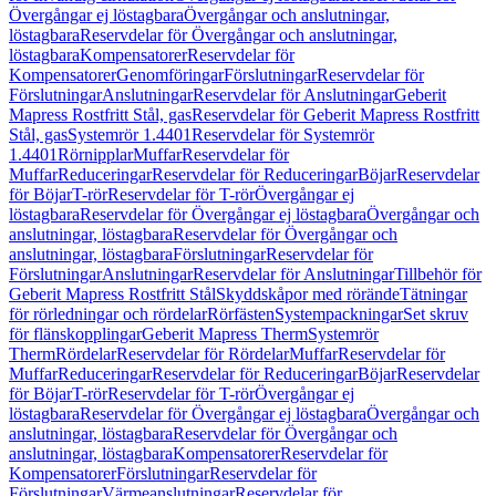
Övergångar ej löstagbara
Övergångar och anslutningar,
löstagbara
Reservdelar för Övergångar och anslutningar,
löstagbara
Kompensatorer
Reservdelar för
Kompensatorer
Genomföringar
Förslutningar
Reservdelar för
Förslutningar
Anslutningar
Reservdelar för Anslutningar
Geberit
Mapress Rostfritt Stål, gas
Reservdelar för Geberit Mapress Rostfritt
Stål, gas
Systemrör 1.4401
Reservdelar för Systemrör
1.4401
Rörnipplar
Muffar
Reservdelar för
Muffar
Reduceringar
Reservdelar för Reduceringar
Böjar
Reservdelar
för Böjar
T-rör
Reservdelar för T-rör
Övergångar ej
löstagbara
Reservdelar för Övergångar ej löstagbara
Övergångar och
anslutningar, löstagbara
Reservdelar för Övergångar och
anslutningar, löstagbara
Förslutningar
Reservdelar för
Förslutningar
Anslutningar
Reservdelar för Anslutningar
Tillbehör för
Geberit Mapress Rostfritt Stål
Skyddskåpor med rörände
Tätningar
för rörledningar och rördelar
Rörfästen
Systempackningar
Set skruv
för flänskopplingar
Geberit Mapress Therm
Systemrör
Therm
Rördelar
Reservdelar för Rördelar
Muffar
Reservdelar för
Muffar
Reduceringar
Reservdelar för Reduceringar
Böjar
Reservdelar
för Böjar
T-rör
Reservdelar för T-rör
Övergångar ej
löstagbara
Reservdelar för Övergångar ej löstagbara
Övergångar och
anslutningar, löstagbara
Reservdelar för Övergångar och
anslutningar, löstagbara
Kompensatorer
Reservdelar för
Kompensatorer
Förslutningar
Reservdelar för
Förslutningar
Värmeanslutningar
Reservdelar för