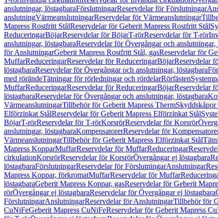
anslutningar, löstagbara
Förslutningar
Reservdelar för Förslutningar
Ans
anslutning
Värmeanslutningar
Reservdelar för Värmeanslutningar
Tillb
Mapress Rostfritt Stål
Reservdelar för Geberit Mapress Rostfritt Stål
Sy
Reduceringar
Böjar
Reservdelar för Böjar
T-rör
Reservdelar för T-rör
In
anslutningar, löstagbara
Reservdelar för Övergångar och anslutningar, 
för Anslutningar
Geberit Mapress Rostfritt Stål, gas
Reservdelar för Geb
Muffar
Reduceringar
Reservdelar för Reduceringar
Böjar
Reservdelar f
löstagbara
Reservdelar för Övergångar och anslutningar, löstagbara
För
med rörände
Tätningar för rörledningar och rördelar
Rörfästen
Systemp
Muffar
Reduceringar
Reservdelar för Reduceringar
Böjar
Reservdelar f
löstagbara
Reservdelar för Övergångar och anslutningar, löstagbara
Ko
Värmeanslutningar
Tillbehör för Geberit Mapress Therm
Skyddskåpor 
Elförzinkat Stål
Reservdelar för Geberit Mapress Elförzinkat Stål
Syste
Böjar
T-rör
Reservdelar för T-rör
Korsrör
Reservdelar för Korsrör
Övergå
anslutningar, löstagbara
Kompensatorer
Reservdelar för Kompensatore
Värmeanslutningar
Tillbehör för Geberit Mapress Elförzinkat Stål
Tätn
Mapress Koppar
Muffar
Reservdelar för Muffar
Reduceringar
Reservdel
cirkulation
Korsrör
Reservdelar för Korsrör
Övergångar ej löstagbara
Re
löstagbara
Förslutningar
Reservdelar för Förslutningar
Anslutningar
Res
Mapress Koppar, förkromat
Muffar
Reservdelar för Muffar
Reducering
löstagbara
Geberit Mapress Koppar, gas
Reservdelar för Geberit Mapr
rör
Övergångar ej löstagbara
Reservdelar för Övergångar ej löstagbara
Förslutningar
Anslutningar
Reservdelar för Anslutningar
Tillbehör för
CuNiFe
Geberit Mapress CuNiFe
Reservdelar för Geberit Mapress C