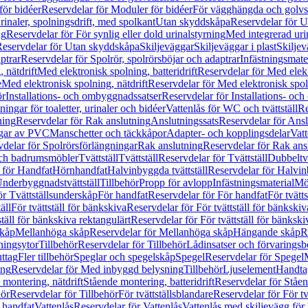
för bidéer
Reservdelar för Moduler för bidéer
För vägghängda och golvs
rinaler, spolningsdrift, med spolkant
Utan skyddskåpa
Reservdelar för 
ng
Reservdelar för För synlig eller dold urinalstyrning
Med integrerad uri
eservdelar för Utan skyddskåpa
Skiljeväggar
Skiljeväggar i plast
Skiljev
ptrar
Reservdelar för Spolrör, spolrörsböjar och adaptrar
Infästningsmate
 nätdrift
Med elektronisk spolning, batteridrift
Reservdelar för Med elektr
e
Med elektronisk spolning, nätdrift
Reservdelar för Med elektronisk spoln
ör
Installations- och ombyggnadssatser
Reservdelar för Installations- oc
ingar för toaletter, urinaler och bidéer
Vattenlås för WC och tvättställ
Re
ning
Reservdelar för Rak anslutning
Anslutningssats
Reservdelar för Ansl
ngar av PVC
Manschetter och täckkåpor
Adapter- och kopplingsdelar
Vatt
delar för Spolrörsförlängningar
Rak anslutning
Reservdelar för Rak ans
 och badrumsmöbler
Tvättställ
Tvättställ
Reservdelar för Tvättställ
Dubbeltvä
 för Handfat
Hörnhandfat
Halvinbyggda tvättställ
Reservdelar för Halvi
Underbyggnadstvättställ
Tillbehör
Propp för avlopp
Infästningsmaterial
Mö
ör Tvättställsunderskåp
För handfat
Reservdelar för För handfat
För tvätts
äll
För tvättställ för bänkskiva
Reservdelar för För tvättställ för bänkskiv
ställ för bänkskiva rektangulärt
Reservdelar för För tvättställ för bänkski
skåp
Mellanhöga skåp
Reservdelar för Mellanhöga skåp
Hängande skåp
R
ningsytor
Tillbehör
Reservdelar för Tillbehör
Lådinsatser och förvaringsb
uttag
Fler tillbehör
Speglar och spegelskåp
Spegel
Reservdelar för Spegel
ing
Reservdelar för Med inbyggd belysning
Tillbehör
Ljuselement
Handta
 montering, nätdrift
Stående montering, batteridrift
Reservdelar för Ståen
hör
Reservdelar för Tillbehör
För tvättställsblandare
Reservdelar för För tv
r handfat
Vattenlås
Reservdelar för Vattenlås
Vattenlås med skiljevägg för