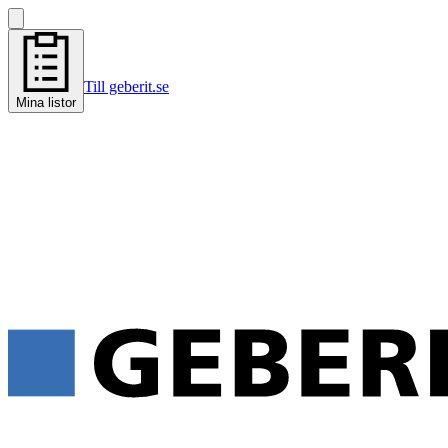
Till geberit.se
Mina listor