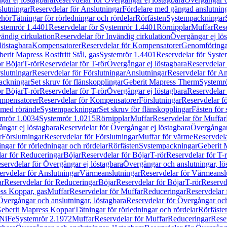
lutningar
Reservdelar för Anslutningar
Fördelare med gängad anslutnin
ehör
Tätningar för rörledningar och rördelar
Rörfästen
Systempackningar
stemrör 1.4401
Reservdelar för Systemrör 1.4401
Rörnipplar
Muffar
Rese
vändig cirkulation
Reservdelar för Invändig cirkulation
Övergångar ej lös
löstagbara
Kompensatorer
Reservdelar för Kompensatorer
Genomföringa
erit Mapress Rostfritt Stål, gas
Systemrör 1.4401
Reservdelar för Syste
ör Böjar
T-rör
Reservdelar för T-rör
Övergångar ej löstagbara
Reservdelar 
slutningar
Reservdelar för Förslutningar
Anslutningar
Reservdelar för An
ackningar
Set skruv för flänskopplingar
Geberit Mapress Therm
Systemr
ör Böjar
T-rör
Reservdelar för T-rör
Övergångar ej löstagbara
Reservdelar 
mpensatorer
Reservdelar för Kompensatorer
Förslutningar
Reservdelar fö
med rörände
Systempackningar
Set skruv för flänskopplingar
Fästen för
mrör 1.0034
Systemrör 1.0215
Rörnipplar
Muffar
Reservdelar för Muffar
ngar ej löstagbara
Reservdelar för Övergångar ej löstagbara
Övergångar 
r
Förslutningar
Reservdelar för Förslutningar
Muffar för värme
Reservdela
ingar för rörledningar och rördelar
Rörfästen
Systempackningar
Geberit 
ar för Reduceringar
Böjar
Reservdelar för Böjar
T-rör
Reservdelar för T-
servdelar för Övergångar ej löstagbara
Övergångar och anslutningar, lö
ervdelar för Anslutningar
Värmeanslutningar
Reservdelar för Värmeansl
ar
Reservdelar för Reduceringar
Böjar
Reservdelar för Böjar
T-rör
Reservde
ess Koppar, gas
Muffar
Reservdelar för Muffar
Reduceringar
Reservdelar 
Övergångar och anslutningar, löstagbara
Reservdelar för Övergångar och
 Geberit Mapress Koppar
Tätningar för rörledningar och rördelar
Rörfäste
uNiFe
Systemrör 2.1972
Muffar
Reservdelar för Muffar
Reduceringar
Rese