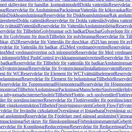
 med skiljevägg för handfat, kompaktmodell
Dolda vattenlås
Reservdelar 
gar
Reservdelar för Anslutningar
Packningar
Vattenlås för köksvaskar
Res
nlås
Diskhoanslutningar
Reservdelar för Diskhoanslutningar
Rak anslutn
tärenheter
Dolda vattenlås
Reservdelar för Dolda vattenlås
Synliga vatten
r tvättställ
Vattenlås
Reservdelar för Vattenlås
Anslutningsböjar
Reservde
ervdelar för Tillbehör
Golvbrunnar och badkar
Duschar
Golvavlopp för 
r för Golvbrunn för dusch
Tillbehör för golvbrunnar
Reservdelar för Til
chkar, d52
Reservdelar för Vattenlås för duschkar, d52
Utan propp för av
vdelar för Vattenlås för badkar, d52
Med vredmanövrering
Reservdelar
ing
Med vredmanövrering och inloppsrör
Reservdelar för Med vredmanö
 inloppsrör
Med PushControl tryckknappsmanövrering
Reservdelar för
r badkar
Reservdelar för Tillbehör för vattenlås för badkar
Anslutningssat
ix
Systemväggar
Reservdelar för Systemväggar
Installationssystem
Reservd
ent för WC
Reservdelar för Element för WC
Tvättställselement
Reservdel
belastningar
Reservdelar för Element för belastningar
Tillbehör
Reservdela
Reservdelar för Toppmonterad
Högmonterad
Reservdelar för Högmonte
 monterad
Tillbehör
Anslutningar
Packningar
Manschetter
Spolventiler
Inb
a inbyggnadscisterner
Spolrör
Tillbehör
Flottör- och spolventiler
Flottörve
iler för porslinscisterner
Reservdelar för Flottörventiler för porslinscister
lätt väggkonstruktion
Tillbehör
Försörjningssystem
Geberit FlowFit
Syst
vdelar för Invändig cirkulation
Övergångar ej löstagbara
Övergångar och
ad anslutning
Reservdelar för Fördelare med gängad anslutning
Värmean
empackningar
Set skruv för flänskopplingar
Förbrukningsmaterial
Geberit
ervdelar för Kopplingar
Reduceringar
Reservdelar för Reduceringar
Öve
ar ej löstagbara
Reservdelar för Övergångar ej löstagbara
Övergångar o