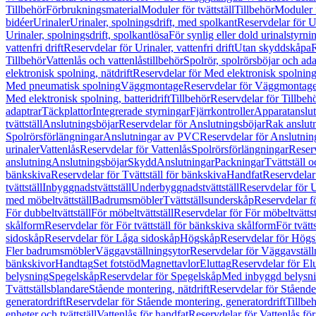
Tillbehör
Förbrukningsmaterial
Moduler för tvättställ
Tillbehör
Moduler 
bidéer
Urinaler
Urinaler, spolningsdrift, med spolkant
Reservdelar för U
Urinaler, spolningsdrift, spolkantlösa
För synlig eller dold urinalstyrni
vattenfri drift
Reservdelar för Urinaler, vattenfri drift
Utan skyddskåpa
R
Tillbehör
Vattenlås och vattenlåstillbehör
Spolrör, spolrörsböjar och ada
elektronisk spolning, nätdrift
Reservdelar för Med elektronisk spolning,
Med pneumatisk spolning
Väggmontage
Reservdelar för Väggmontag
Med elektronisk spolning, batteridrift
Tillbehör
Reservdelar för Tillbeh
adaptrar
Täckplattor
Integrerade styrningar
Fjärrkontroller
Apparatanslutn
tvättställ
Anslutningsböjar
Reservdelar för Anslutningsböjar
Rak anslut
Spolrörsförlängningar
Anslutningar av PVC
Reservdelar för Anslutni
urinaler
Vattenlås
Reservdelar för Vattenlås
Spolrörsförlängningar
Reserv
anslutning
Anslutningsböjar
Skydd
Anslutningar
Packningar
Tvättställ
bänkskiva
Reservdelar för Tvättställ för bänkskiva
Handfat
Reservdelar
tvättställ
Inbyggnadstvättställ
Underbyggnadstvättställ
Reservdelar för 
med möbeltvättställ
Badrumsmöbler
Tvättställsunderskåp
Reservdelar f
För dubbeltvättställ
För möbeltvättställ
Reservdelar för För möbeltvättst
skålform
Reservdelar för För tvättställ för bänkskiva skålform
För tvätt
sidoskåp
Reservdelar för Låga sidoskåp
Högskåp
Reservdelar för Hög
Fler badrumsmöbler
Väggavställningsytor
Reservdelar för Väggavställ
bänkskivor
Handtag
Set fotstöd
Magnettavlor
Eluttag
Reservdelar för El
belysning
Spegelskåp
Reservdelar för Spegelskåp
Med inbyggd belysn
Tvättställsblandare
Stående montering, nätdrift
Reservdelar för Stående
generatordrift
Reservdelar för Stående montering, generatordrift
Tillbe
enheter och tvättställ
Vattenlås för handfat
Reservdelar för Vattenlås fö