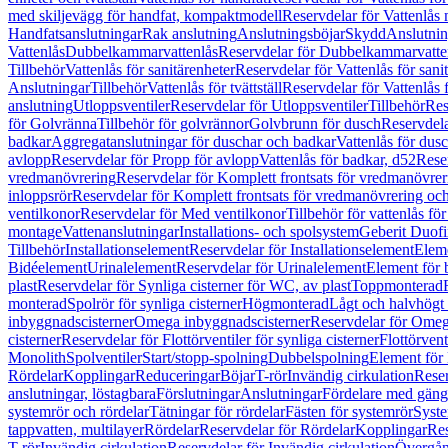
med skiljevägg för handfat, kompaktmodell
Reservdelar för Vattenlås
Handfatsanslutningar
Rak anslutning
Anslutningsböjar
Skydd
Anslutnin
Vattenlås
Dubbelkammarvattenlås
Reservdelar för Dubbelkammarvatte
Tillbehör
Vattenlås för sanitärenheter
Reservdelar för Vattenlås för sani
Anslutningar
Tillbehör
Vattenlås för tvättställ
Reservdelar för Vattenlås fö
anslutning
Utloppsventiler
Reservdelar för Utloppsventiler
Tillbehör
Res
för Golvränna
Tillbehör för golvrännor
Golvbrunn för dusch
Reservdela
badkar
Aggregatanslutningar för duschar och badkar
Vattenlås för dus
avlopp
Reservdelar för Propp för avlopp
Vattenlås för badkar, d52
Reser
vredmanövrering
Reservdelar för Komplett frontsats för vredmanövrer
inloppsrör
Reservdelar för Komplett frontsats för vredmanövrering och
ventilkonor
Reservdelar för Med ventilkonor
Tillbehör för vattenlås fö
montage
Vattenanslutningar
Installations- och spolsystem
Geberit Duof
Tillbehör
Installationselement
Reservdelar för Installationselement
Elem
Bidéelement
Urinalelement
Reservdelar för Urinalelement
Element för 
plast
Reservdelar för Synliga cisterner för WC, av plast
Toppmonterad
monterad
Spolrör för synliga cisterner
Högmonterad
Lågt och halvhögt
inbyggnadscisterner
Omega inbyggnadscisterner
Reservdelar för Omeg
cisterner
Reservdelar för Flottörventiler för synliga cisterner
Flottörvent
Monolith
Spolventiler
Start/stopp-spolning
Dubbelspolning
Element för 
Rördelar
Kopplingar
Reduceringar
Böjar
T-rör
Invändig cirkulation
Reser
anslutningar, löstagbara
Förslutningar
Anslutningar
Fördelare med gäng
systemrör och rördelar
Tätningar för rördelar
Fästen för systemrör
Syst
tappvatten, multilayer
Rördelar
Reservdelar för Rördelar
Kopplingar
Res
T-rör
Invändig cirkulation
Reservdelar för Invändig cirkulation
Övergång