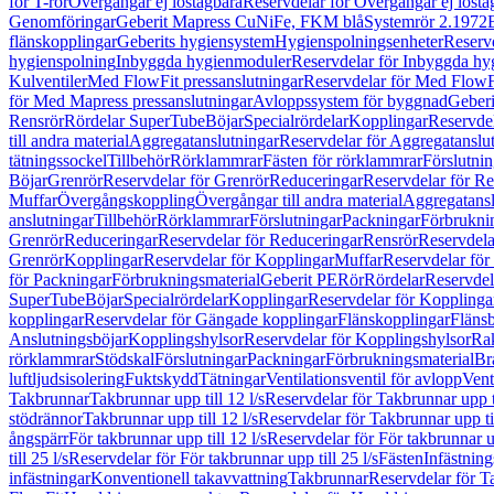
för T-rör
Övergångar ej löstagbara
Reservdelar för Övergångar ej lösta
Genomföringar
Geberit Mapress CuNiFe, FKM blå
Systemrör 2.1972
flänskopplingar
Geberits hygiensystem
Hygienspolningsenheter
Reserv
hygienspolning
Inbyggda hygienmoduler
Reservdelar för Inbyggda h
Kulventiler
Med FlowFit pressanslutningar
Reservdelar för Med FlowFi
för Med Mapress pressanslutningar
Avloppssystem för byggnad
Geberi
Rensrör
Rördelar SuperTube
Böjar
Specialrördelar
Kopplingar
Reservdel
till andra material
Aggregatanslutningar
Reservdelar för Aggregatanslu
tätningssockel
Tillbehör
Rörklammrar
Fästen för rörklammrar
Förslutnin
Böjar
Grenrör
Reservdelar för Grenrör
Reduceringar
Reservdelar för R
Muffar
Övergångskoppling
Övergångar till andra material
Aggregatansl
anslutningar
Tillbehör
Rörklammrar
Förslutningar
Packningar
Förbrukni
Grenrör
Reduceringar
Reservdelar för Reduceringar
Rensrör
Reservdela
Grenrör
Kopplingar
Reservdelar för Kopplingar
Muffar
Reservdelar för
för Packningar
Förbrukningsmaterial
Geberit PE
Rör
Rördelar
Reservdel
SuperTube
Böjar
Specialrördelar
Kopplingar
Reservdelar för Kopplinga
kopplingar
Reservdelar för Gängade kopplingar
Flänskopplingar
Fläns
Anslutningsböjar
Kopplingshylsor
Reservdelar för Kopplingshylsor
Rak
rörklammrar
Stödskal
Förslutningar
Packningar
Förbrukningsmaterial
Br
luftljudsisolering
Fuktskydd
Tätningar
Ventilationsventil för avlopp
Vent
Takbrunnar
Takbrunnar upp till 12 l/s
Reservdelar för Takbrunnar upp ti
stödrännor
Takbrunnar upp till 12 l/s
Reservdelar för Takbrunnar upp til
ångspärr
För takbrunnar upp till 12 l/s
Reservdelar för För takbrunnar up
till 25 l/s
Reservdelar för För takbrunnar upp till 25 l/s
Fästen
Infästnin
infästningar
Konventionell takavvattning
Takbrunnar
Reservdelar för T