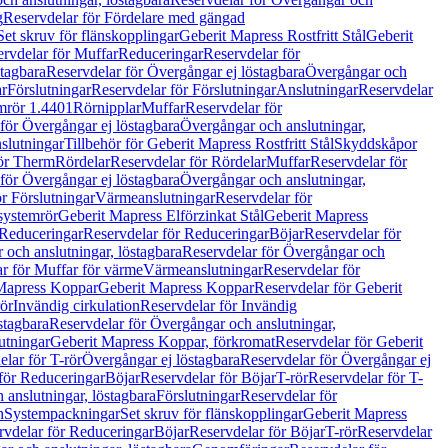
g
Reservdelar för Fördelare med gängad
Set skruv för flänskopplingar
Geberit Mapress Rostfritt Stål
Geberit
rvdelar för Muffar
Reduceringar
Reservdelar för
tagbara
Reservdelar för Övergångar ej löstagbara
Övergångar och
r
Förslutningar
Reservdelar för Förslutningar
Anslutningar
Reservdelar
mrör 1.4401
Rörnipplar
Muffar
Reservdelar för
för Övergångar ej löstagbara
Övergångar och anslutningar,
slutningar
Tillbehör för Geberit Mapress Rostfritt Stål
Skyddskåpor
ör Therm
Rördelar
Reservdelar för Rördelar
Muffar
Reservdelar för
för Övergångar ej löstagbara
Övergångar och anslutningar,
r Förslutningar
Värmeanslutningar
Reservdelar för
 systemrör
Geberit Mapress Elförzinkat Stål
Geberit Mapress
Reduceringar
Reservdelar för Reduceringar
Böjar
Reservdelar för
och anslutningar, löstagbara
Reservdelar för Övergångar och
r för Muffar för värme
Värmeanslutningar
Reservdelar för
Mapress Koppar
Geberit Mapress Koppar
Reservdelar för Geberit
rör
Invändig cirkulation
Reservdelar för Invändig
stagbara
Reservdelar för Övergångar och anslutningar,
utningar
Geberit Mapress Koppar, förkromat
Reservdelar för Geberit
lar för T-rör
Övergångar ej löstagbara
Reservdelar för Övergångar ej
för Reduceringar
Böjar
Reservdelar för Böjar
T-rör
Reservdelar för T-
 anslutningar, löstagbara
Förslutningar
Reservdelar för
n
Systempackningar
Set skruv för flänskopplingar
Geberit Mapress
rvdelar för Reduceringar
Böjar
Reservdelar för Böjar
T-rör
Reservdelar