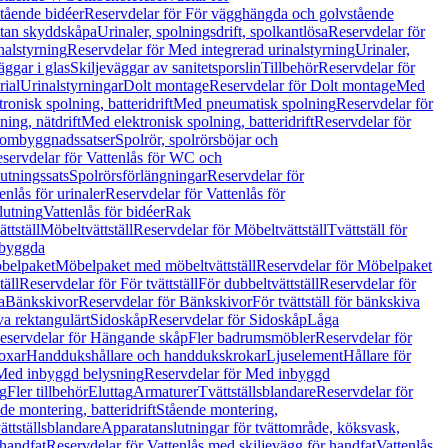
tående bidéer
Reservdelar för För vägghängda och golvstående
Utan skyddskåpa
Urinaler, spolningsdrift, spolkantlösa
Reservdelar för
nalstyrning
Reservdelar för Med integrerad urinalstyrning
Urinaler,
äggar i glas
Skiljeväggar av sanitetsporslin
Tillbehör
Reservdelar för
rial
Urinalstyrningar
Dolt montage
Reservdelar för Dolt montage
Med
onisk spolning, batteridrift
Med pneumatisk spolning
Reservdelar för
ing, nätdrift
Med elektronisk spolning, batteridrift
Reservdelar för
h ombyggnadssatser
Spolrör, spolrörsböjar och
servdelar för Vattenlås för WC och
utningssats
Spolrörsförlängningar
Reservdelar för
enlås för urinaler
Reservdelar för Vattenlås för
lutning
Vattenlås för bidéer
Rak
ttställ
Möbeltvättställ
Reservdelar för Möbeltvättställ
Tvättställ för
nbyggda
belpaket
Möbelpaket med möbeltvättställ
Reservdelar för Möbelpaket
täll
Reservdelar för För tvättställ
För dubbeltvättställ
Reservdelar för
a
Bänkskivor
Reservdelar för Bänkskivor
För tvättställ för bänkskiva
va rektangulärt
Sidoskåp
Reservdelar för Sidoskåp
Låga
eservdelar för Hängande skåp
Fler badrumsmöbler
Reservdelar för
oxar
Handdukshållare och handdukskrokar
Ljuselement
Hållare för
Med inbyggd belysning
Reservdelar för Med inbyggd
g
Fler tillbehör
Eluttag
Armaturer
Tvättställsblandare
Reservdelar för
de montering, batteridrift
Stående montering,
ättställsblandare
Apparatanslutningar för tvättområde, köksvask,
 handfat
Reservdelar för Vattenlås med skiljevägg för handfat
Vattenlås