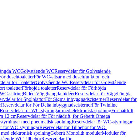
hängda WC
Golvstående WC
Reservdelar för Golvstående
För duschtoaletter
För WC-sitsar med duschfunktion och
delar för Toaletter
Golvstående WC
Reservdelar för Golvstående
rt toaletter
Förhöjda toaletter
Reservdelar för Förhöjda
 WC-sittring
Bidéer
Vägghängda bidéer
Reservdelar för Vägghängda
rvdelar för Spolplattor
För Sigma inbyggnadscisterner
Reservdelar för
r
Reservdelar för För Delta inbyggnadscisterner
För Twinline
Reservdelar för WC-styrningar med elektronisk spolning
För nätdrift,
ern 12 cm
Reservdelar för För nätdrift, för Geberit Omega
tyrningar med pneumatisk spolning
Reservdelar för WC-styrningar
ör för WC-styrningar
Reservdelar för Tillbehör för WC-
 med elektronisk spolning
Geberit Monolith moduler
Moduler för
vstående WC
Tillbehör
Reservdelar för