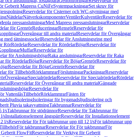
r och anslutningar, löstagbara
Genomföringar
Reservdelar för
för Geberit Mapress CuNiFe
Systempackningar
Set skruv för
ienspolning
Reservdelar för Cisterner och WC-styrningar med
ning
Nätdelar
Nätverkskomponenter
Ventiler
Kulventiler
Reservdelar för
Mepla pressanslutningar
Med Mapress pressanslutningar
Reservdelar
elar för Grenrör
Reduceringar
Rensrör
Reservdelar för
opplingar
Övergångar till andra material
Reservdelar för Övergångar
ng med tätningssockel
Reservdelar för Anslutningsring med
ör Rör
Rördelar
Reservdelar för Rördelar
Böjar
Reservdelar för
Kopplingar
Muffar
Reservdelar för
elar för Anslutningsböjar
Raka anslutningar
Reservdelar för Raka
ar för Rördelar
Böjar
Reservdelar för Böjar
Grenrör
Reservdelar för
öjar
Reservdelar för Böjar
Grenrör
Reservdelar för
lar för Tillbehör
Rörklammrar
Förslutningar
Packningar
Reservdelar
rör
Övergångar
Specialrördelar
Reservdelar för Specialrördelar
Rördelar
terial
Reservdelar för Övergångar till andra material
Gängade
slutningsböjar
Reservdelar för
ör Vattenlås
Tillbehör
Rörklammrar
Fästen för
gnadsljudisolering
Isoleringar för byggnadsljudisolering och
berit Pluvia takavvattning
Takbrunnar
Reservdelar för
 l/s
Takbrunnar för stödrännor
Reservdelar för Takbrunnar för
l/s
Installationselement ångspärr
Reservdelar för Installationselement
2 l/s
Reservdelar för För takbrunnar upp till 12 l/s
För takbrunnar upp
Tillbehör
För takbrunnar
Reservdelar för För takbrunnar
För
 Geberit FlowFit
Reservdelar för Verktyg för Geberit