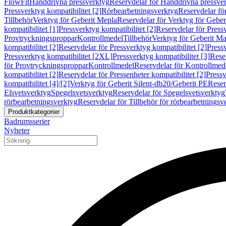
FlowFit
Handdrivna pressverktyg
Reservdelar för Handdrivna pressve
Pressverktyg kompatibilitet [2]
Rörbearbetningsverktyg
Reservdelar fö
Tillbehör
Verktyg för Geberit Mepla
Reservdelar för Verktyg för Geber
kompatibilitet [1]
Pressverktyg kompatibilitet [2]
Reservdelar för Pressv
Provtryckningsproppar
Kontrollmedel
Tillbehör
Verktyg för Geberit Ma
kompatibilitet [2]
Reservdelar för Pressverktyg kompatibilitet [2]
Pressv
Pressverktyg kompatibilitet [2XL]
Pressverktyg kompatibilitet [3]
Reser
för Provtryckningsproppar
Kontrollmedel
Reservdelar för Kontrollmed
kompatibilitet [2]
Reservdelar för Pressenheter kompatibilitet [2]
Pressv
kompatibilitet [4]/[2]
Verktyg för Geberit Silent-db20/Geberit PE
Reser
Elsvetsverktyg
Spegelsvetsverktyg
Reservdelar för Spegelsvetsverktyg
rörbearbetningsverktyg
Reservdelar för Tillbehör för rörbearbetningsv
Produktkategorier
Badrumsserier
Nyheter