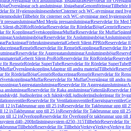
gbara
Övergångar och anslutningar, löstagbara
Reservdelar för Övergånga
Böjar
Övergångar och anslutningar, löstagbara
Genomföringar
Tillbehör 
delar för Hygienspolningsenheter
Cisterner och WC-styrningar med hyg
ygienmoduler
Tillbehör för cisterner och WC-styrningar med hygienspol
t pressanslutningar
Med Mepla pressanslutningar
Reservdelar för Med 
t Silent-db20
Rör
Rördelar
Reservdelar för Rördelar
Böjar
Grenrör
Reservd
ar för Kopplingar
Svetskopplingar
Muffar
Reservdelar för Muffar
Spännk
tningar
Anslutningsböjar
Reservdelar för Anslutningsböjar
Anslutningsri
gar
Packningar
Förbrukningsmaterial
Geberit Silent-PP
Rör
Reservdelar f
educeringar
Rensrör
Reservdelar för Rensrör
Kopplingar
Reservdelar för 
utningar
Reservdelar för Aggregatanslutningar
Anslutningsböjar
Reservd
ngsmaterial
Geberit Silent-Pro
Rör
Reservdelar för Rör
Rördelar
Reservdel
r för Rensrör
Rördelar SuperTube
Reservdelar för Rördelar SuperTube
B
 Muffar
Övergångskoppling
Adaptrar till andra material
Tillbehör
Reservde
ar för Rördelar
Böjar
Grenrör
Reduceringar
Rensrör
Reservdelar för Rens
r
Svetskopplingar
Muffar
Reservdelar för Muffar
Övergångar till andra ma
bussningar
Aggregatanslutningar
Reservdelar för Aggregatanslutningar
An
a anslutningar
Reservdelar för Raka anslutningar
Vattenlås
Reservdelar f
andskydd, ljudisolering och fuktskydd
Ljudisolering
Isoleringar för byg
ilationsventiler
Reservdelar för Ventilationsventiler
Energisparventiler
Ge
ll 12 l/s
Takbrunnar upp till 25 l/s
Reservdelar för Takbrunnar upp till 25
l 12 l/s
Takbrunnar upp till 25 l/s
Reservdelar för Takbrunnar upp till 25 
p till 12 l/s
Överlopp
Reservdelar för Överlopp
För takbrunnar upp till 1
gssystem d40–200
Infästningssystem d250–315
Tillbehör
Reservdelar för 
akbrunnar
Tillbehör
Reservdelar för Tillbehör
Verktyg
Verktyg
Verktyg för