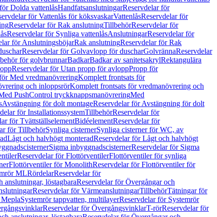
för Dolda vattenlås
Handfatsanslutningar
Reservdelar för
ervdelar för Vattenlås för köksvaskar
Vattenlås
Reservdelar för
ing
Reservdelar för Rak anslutning
Tillbehör
Reservdelar för
lås
Reservdelar för Synliga vattenlås
Anslutningar
Reservdelar för
lar för Anslutningsböjar
Rak anslutning
Reservdelar för Rak
duschar
Reservdelar för Golvavlopp för duschar
Golvränna
Reservdelar
lbehör för golvbrunnar
Badkar
Badkar av sanitetsakryl
Rektangulära
lopp
Reservdelar för Utan propp för avlopp
Propp för
 för Med vredmanövrering
Komplett frontsats för
vrering och inloppsrör
Komplett frontsats för vredmanövrering och
 Med PushControl tryckknappsmanövrering
Med
s
Avstängning för dolt montage
Reservdelar för Avstängning för dolt
elar för Installationssystem
Tillbehör
Reservdelar för
ar för Tvättställselement
Bidéelement
Reservdelar för
r för Tillbehör
Synliga cisterner
Synliga cisterner för WC, av
rad
Lågt och halvhögt monterad
Reservdelar för Lågt och halvhögt
yggnadscisterner
Sigma inbyggnadscisterner
Reservdelar för Sigma
ntiler
Reservdelar för Flottörventiler
Flottörventiler för synliga
ner
Flottörventiler för Monolith
Reservdelar för Flottörventiler för
emrör ML
Rördelar
Reservdelar för
 anslutningar, löstagbara
Reservdelar för Övergångar och
slutningar
Reservdelar för Värmeanslutningar
Tillbehör
Tätningar för
 Mepla
Systemrör tappvatten, multilayer
Reservdelar för Systemrör
rgångsvinklar
Reservdelar för Övergångsvinklar
T-rör
Reservdelar för
ch anslutningar, löstagbara
Reservdelar för Övergångar och