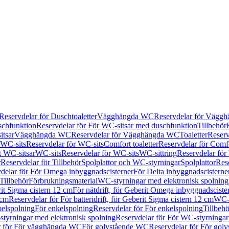
Reservdelar för Duschtoaletter
Vägghängda WC
Reservdelar för Vägg
schfunktion
Reservdelar för För WC-sitsar med duschfunktion
Tillbehör
itsar
Vägghängda WC
Reservdelar för Vägghängda WC
Toaletter
Reserv
WC-sits
Reservdelar för WC-sits
Comfort toaletter
Reservdelar för Comfo
t WC-sitsar
WC-sits
Reservdelar för WC-sits
WC-sittring
Reservdelar för
r
Reservdelar för Tillbehör
Spolplattor och WC-styrningar
Spolplattor
Rese
delar för För Omega inbyggnadscisterner
För Delta inbyggnadscisterne
Tillbehör
Förbrukningsmaterial
WC-styrningar med elektronisk spolning
rit Sigma cistern 12 cm
För nätdrift, för Geberit Omega inbyggnadscist
 cm
Reservdelar för För batteridrift, för Geberit Sigma cistern 12 cm
WC-s
belspolning
För enkelspolning
Reservdelar för För enkelspolning
Tillbeh
tyrningar med elektronisk spolning
Reservdelar för För WC-styrningar
r för För vägghängda WC
För golvstående WC
Reservdelar för För gol