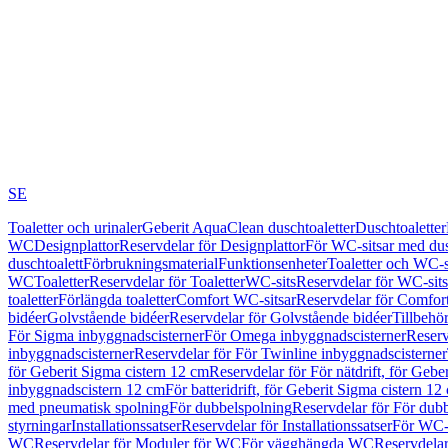
SE
Toaletter och urinaler
Geberit AquaClean duschtoaletter
Duschtoaletter
WC
Designplattor
Reservdelar för Designplattor
För WC-sitsar med du
duschtoalett
Förbrukningsmaterial
Funktionsenheter
Toaletter och WC-s
WC
Toaletter
Reservdelar för Toaletter
WC-sits
Reservdelar för WC-sits
toaletter
Förlängda toaletter
Comfort WC-sitsar
Reservdelar för Comfor
bidéer
Golvstående bidéer
Reservdelar för Golvstående bidéer
Tillbehö
För Sigma inbyggnadscisterner
För Omega inbyggnadscisterner
Reserv
inbyggnadscisterner
Reservdelar för För Twinline inbyggnadscisterner
för Geberit Sigma cistern 12 cm
Reservdelar för För nätdrift, för Gebe
inbyggnadscistern 12 cm
För batteridrift, för Geberit Sigma cistern 12
med pneumatisk spolning
För dubbelspolning
Reservdelar för För dub
styrningar
Installationssatser
Reservdelar för Installationssatser
För WC-s
WC
Reservdelar för Moduler för WC
För vägghängda WC
Reservdela