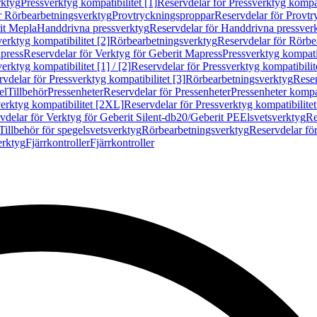
rktyg
Pressverktyg kompatibilitet [1]
Reservdelar för Pressverktyg kompati
r Rörbearbetningsverktyg
Provtryckningsproppar
Reservdelar för Provt
it Mepla
Handdrivna pressverktyg
Reservdelar för Handdrivna pressver
erktyg kompatibilitet [2]
Rörbearbetningsverktyg
Reservdelar för Rörbe
press
Reservdelar för Verktyg för Geberit Mapress
Pressverktyg kompatib
erktyg kompatibilitet [1] / [2]
Reservdelar för Pressverktyg kompatibilitet
vdelar för Pressverktyg kompatibilitet [3]
Rörbearbetningsverktyg
Reser
el
Tillbehör
Pressenheter
Reservdelar för Pressenheter
Pressenheter kompat
erktyg kompatibilitet [2XL]
Reservdelar för Pressverktyg kompatibilite
vdelar för Verktyg för Geberit Silent-db20/Geberit PE
Elsvetsverktyg
Re
Tillbehör för spegelsvetsverktyg
Rörbearbetningsverktyg
Reservdelar fö
erktyg
Fjärrkontroller
Fjärrkontroller